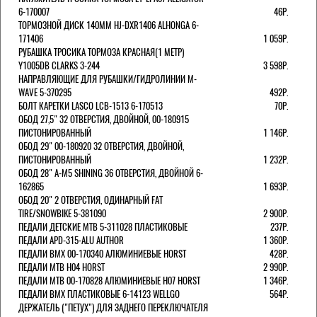
6-170007
46Р.
ТОРМОЗНОЙ ДИСК 140ММ HJ-DXR1406 ALHONGA 6-
171406
1 059Р.
РУБАШКА ТРОСИКА ТОРМОЗА КРАСНАЯ(1 МЕТР)
Y1005DB CLARKS 3-244
3 598Р.
НАПРАВЛЯЮЩИЕ ДЛЯ РУБАШКИ/ГИДРОЛИНИИ M-
WAVE 5-370295
492Р.
БОЛТ КАРЕТКИ LASCO LCB-1513 6-170513
70Р.
ОБОД 27,5" 32 ОТВЕРСТИЯ, ДВОЙНОЙ, 00-180915
ПИСТОНИРОВАННЫЙ
1 146Р.
ОБОД 29" 00-180920 32 ОТВЕРСТИЯ, ДВОЙНОЙ,
ПИСТОНИРОВАННЫЙ
1 232Р.
ОБОД 28" A-M5 SHINING 36 ОТВЕРСТИЯ, ДВОЙНОЙ 6-
162865
1 693Р.
ОБОД 20" 2 ОТВЕРСТИЯ, ОДИНАРНЫЙ FAT
TIRE/SNOWBIKE 5-381090
2 900Р.
ПЕДАЛИ ДЕТСКИЕ MTB 5-311028 ПЛАСТИКОВЫЕ
237Р.
ПЕДАЛИ APD-315-ALU AUTHOR
1 360Р.
ПЕДАЛИ BMX 00-170340 АЛЮМИНИЕВЫЕ HORST
428Р.
ПЕДАЛИ MTB H04 HORST
2 990Р.
ПЕДАЛИ MTB 00-170828 АЛЮМИНИЕВЫЕ H07 HORST
1 346Р.
ПЕДАЛИ BMX ПЛАСТИКОВЫЕ 6-14123 WELLGO
564Р.
ДЕРЖАТЕЛЬ ("ПЕТУХ") ДЛЯ ЗАДНЕГО ПЕРЕКЛЮЧАТЕЛЯ