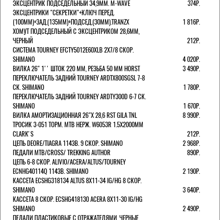
ЭКСЦЕНТРИК ПОДСЕДЕЛЬНЫЙ 34,9ММ. M-WAVE
374Р.
ЭКСЦЕНТРИКИ "СЕКРЕТКИ"+КЛЮЧ ПЕРЕД.
(100ММ)+ЗАД.(135ММ)+ПОДСЕД.(30ММ).TRANZX
1 816Р.
ХОМУТ ПОДСЕДЕЛЬНЫЙ С ЭКСЦЕНТРИКОМ 28,6ММ,
ЧЕРНЫЙ
212Р.
СИСТЕМА TOURNEY EFCTY5012E60XLB 2X7/8 СКОР.
SHIMANO
4 020Р.
ВИЛКА 26" 1'' ШТОК 220 ММ, РЕЗЬБА 50 ММ HORST
3 490Р.
ПЕРЕКЛЮЧАТЕЛЬ ЗАДНИЙ TOURNEY ARDTX800SGSL 7-8
СК. SHIMANO
1 780Р.
ПЕРЕКЛЮЧАТЕЛЬ ЗАДНИЙ TOURNEY ARDTY300D 6-7 СК.
SHIMANO
1 670Р.
ВИЛКА АМОРТИЗАЦИОННАЯ 26"Х 28,6 RST GILA TNL
8 990Р.
ТРОСИК 3-051 ТОРМ. MTB НЕРЖ. W6053R 1.5Х2000ММ
СLARK'S
212Р.
ЦЕПЬ DEORE/TIAGRA 114ЗВ. 9 СКОР. SHIMANO
2 968Р.
ПЕДАЛИ MTB/CROSS/ TREKKING AUTHOR
890Р.
ЦЕПЬ 6-8 СКОР. ALIVIO/ACERA/ALTUS/TOURNEY
ECNHG40114Q 114ЗВ. SHIMANO
2 190Р.
КАССЕТА ECSHG318134 ALTUS 8Х11-34 IG/HG 8 СКОР.
SHIMANO
3 640Р.
КАССЕТА 8 СКОР. ECSHG418130 ACERA 8Х11-30 IG/HG
SHIMANO
2 490Р.
ПЕДАЛИ ПЛАСТИКОВЫЕ С ОТРАЖАТЕЛЯМИ, ЧЕРНЫЕ.