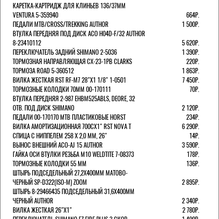
КАРЕТКА-КАРТРИДЖ ДЛЯ КЛИНЬЕВ 136/37ММ
VENTURA 5-359940
664Р.
ПЕДАЛИ MTB/CROSS/TREKKING AUTHOR
1 500Р.
ВТУЛКА ПЕРЕДНЯЯ ПОД ДИСК ACO H04D-F/32 AUTHOR
8-23410112
5 620Р.
ПЕРЕКЛЮЧАТЕЛЬ ЗАДНИЙ SHIMANO 2-5036
1 390Р.
ТОРМОЗНАЯ НАПРАВЛЯЮЩАЯ CX-23-1PB CLARKS
220Р.
ТОРМОЗА ROAD 5-360512
1 863Р.
ВИЛКА ЖЕСТКАЯ RST RF-M7 28"Х1 1/8" 1-0501
7 450Р.
ТОРМОЗНЫЕ КОЛОДКИ 70ММ 00-170111
70Р.
ВТУЛКА ПЕРЕДНЯЯ 2-987 EHBM525ABLS, DEORE, 32
ОТВ. ПОД ДИСК SHIMANO
2 120Р.
ПЕДАЛИ 00-170170 МТВ ПЛАСТИКОВЫЕ HORST
234Р.
ВИЛКА АМОРТИЗАЦИОННАЯ 700СХ1" RST NOVA T
6 290Р.
СПИЦА С НИППЕЛЕМ 258 Х 2,0 ММ, 26"
14Р.
ВЫНОС ВНЕШНИЙ ACO-AJ 15 AUTHOR
3 590Р.
ГАЙКА ОСИ ВТУЛКИ РЕЗЬБА М10 WELDTITE 7-08373
178Р.
ТОРМОЗНЫЕ КОЛОДКИ 55 ММ
136Р.
ШТЫРЬ ПОДСЕДЕЛЬНЫЙ 27,2Х400ММ МАТОВО-
ЧЕРНЫЙ SP-D322(ISO-M) ZOOM
2 895Р.
ШТЫРЬ 8-29466435 ПОДСЕДЕЛЬНЫЙ 31,6X400ММ
ЧЕРНЫЙ AUTHOR
2 340Р.
ВИЛКА ЖЕСТКАЯ 26"Х1"
2 780Р.