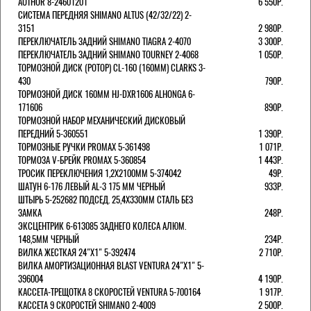
AUTHOR 8-24601201
6 550Р.
СИСТЕМА ПЕРЕДНЯЯ SHIMANO ALTUS (42/32/22) 2-
3151
2 980Р.
ПЕРЕКЛЮЧАТЕЛЬ ЗАДНИЙ SHIMANO TIAGRA 2-4070
3 300Р.
ПЕРЕКЛЮЧАТЕЛЬ ЗАДНИЙ SHIMANO TOURNEY 2-4068
1 050Р.
ТОРМОЗНОЙ ДИСК (РОТОР) CL-160 (160ММ) CLARKS 3-
430
790Р.
ТОРМОЗНОЙ ДИСК 160ММ HJ-DXR1606 ALHONGA 6-
171606
890Р.
ТОРМОЗНОЙ НАБОР МЕХАНИЧЕСКИЙ ДИСКОВЫЙ
ПЕРЕДНИЙ 5-360551
1 390Р.
ТОРМОЗНЫЕ РУЧКИ PROMAX 5-361498
1 071Р.
ТОРМОЗА V-БРЕЙК PROMAX 5-360854
1 443Р.
ТРОСИК ПЕРЕКЛЮЧЕНИЯ 1,2Х2100ММ 5-374042
49Р.
ШАТУН 6-176 ЛЕВЫЙ AL-3 175 ММ ЧЕРНЫЙ
933Р.
ШТЫРЬ 5-252682 ПОДСЕД. 25,4Х330ММ СТАЛЬ БЕЗ
ЗАМКА
248Р.
ЭКСЦЕНТРИК 6-613085 ЗАДНЕГО КОЛЕСА АЛЮМ.
148,5ММ ЧЕРНЫЙ
234Р.
ВИЛКА ЖЕСТКАЯ 24"Х1" 5-392474
2 710Р.
ВИЛКА АМОРТИЗАЦИОННАЯ BLAST VENTURA 24"Х1" 5-
396004
4 190Р.
КАССЕТА-ТРЕЩОТКА 8 СКОРОСТЕЙ VENTURA 5-700164
1 917Р.
КАССЕТА 9 СКОРОСТЕЙ SHIMANO 2-4009
2 500Р.