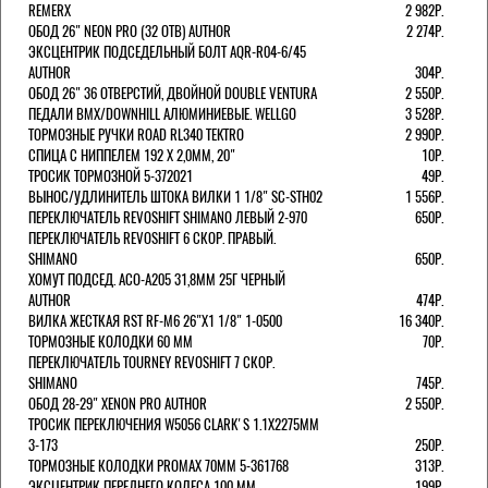
REMERX
2 982Р.
ОБОД 26" NEON PRO (32 ОТВ) AUTHOR
2 274Р.
ЭКСЦЕНТРИК ПОДСЕДЕЛЬНЫЙ БОЛТ AQR-R04-6/45
AUTHOR
304Р.
ОБОД 26" 36 ОТВЕРСТИЙ, ДВОЙНОЙ DOUBLE VENTURA
2 550Р.
ПЕДАЛИ BMX/DOWNHILL АЛЮМИНИЕВЫЕ. WELLGO
3 528Р.
ТОРМОЗНЫЕ РУЧКИ ROAD RL340 TEKTRO
2 990Р.
СПИЦА С НИППЕЛЕМ 192 Х 2,0ММ, 20"
10Р.
ТРОСИК ТОРМОЗНОЙ 5-372021
49Р.
ВЫНОС/УДЛИНИТЕЛЬ ШТОКА ВИЛКИ 1 1/8" SC-STH02
1 556Р.
ПЕРЕКЛЮЧАТЕЛЬ REVOSHIFT SHIMANO ЛЕВЫЙ 2-970
650Р.
ПЕРЕКЛЮЧАТЕЛЬ REVOSHIFT 6 СКОР. ПРАВЫЙ.
SHIMANO
650Р.
ХОМУТ ПОДСЕД. ACO-A205 31,8ММ 25Г ЧЕРНЫЙ
AUTHOR
474Р.
ВИЛКА ЖЕСТКАЯ RST RF-M6 26"Х1 1/8" 1-0500
16 340Р.
ТОРМОЗНЫЕ КОЛОДКИ 60 ММ
70Р.
ПЕРЕКЛЮЧАТЕЛЬ TOURNEY REVOSHIFT 7 СКОР.
SHIMANO
745Р.
ОБОД 28-29" XENON PRO AUTHOR
2 550Р.
ТРОСИК ПЕРЕКЛЮЧЕНИЯ W5056 CLARK'S 1.1Х2275ММ
3-173
250Р.
ТОРМОЗНЫЕ КОЛОДКИ PROMAX 70ММ 5-361768
313Р.
ЭКСЦЕНТРИК ПЕРЕДНЕГО КОЛЕСА 100 ММ
199Р.