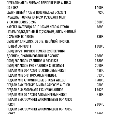
ПЕРЕКЛЮЧАТЕЛЬ SHIMANO RAPIDFIRE PLUS ALTUS 3
СК.2-982
1 100Р.
ШАТУН ЛЕВЫЙ 170ММ, ПОД КВАДРАТ 5-352671
772Р.
РУБАШКА ТРОСИКА ТОРМОЗА РОЗОВАЯ(1 МЕТР)
Y1005DB CLARKS 3-246
3 598Р.
КАРЕТКА-КАРТРИДЖ B910 103ММ NECO 6-170910
889Р.
ШТЫРЬ ПОДСЕДЕЛЬНЫЙ 27,2Х350ММ, АЛЮМИНИЕВЫЙ
С ЗАМКОМ 00-170095
836Р.
ОБОД 26" ДЛЯ ДИСК, 36 ОТВ, ДВОЙНОЙ, ПИСТОН,
ЧЕРНЫЙ 00-180911
1 090Р.
ОБОД 28/29" TOP DISC REMERX 32 ОТВЕРСТИЯ,
ДВОЙНОЙ, ПИСТОНИРОВАННЫЙ 5-380450
2 980Р.
ОБОД 26" ARGON X7 AUTHOR 8-36091523
2 530Р.
ОБОД 26" ARGON PRO X7 AUTHOR 8-36091524
2 760Р.
ПЕДАЛИ МТВ 00-170290 ПЛАСТИКОВЫЕ HORST
188Р.
ПЕДАЛИ MTB 5-311049 АЛЮМИНИЕВЫЕ
733Р.
ПЕДАЛИ MTB АЛЮМИНИЕВЫЕ 6-14224 WELLGO
1 370Р.
ПЕДАЛИ BMX/FREESTYLE/MTB 8-34200025 AUTHOR
780Р.
ПЕДАЛИ 8-34200029 APD-F13-NYLON AUTHOR
1 912Р.
ПЕДАЛИ МТВ 00-170360 АЛЮМИНИЕВЫЕ HORST
416Р.
ПЕДАЛИ BMX/DOWNHILL АЛЮМИНИЕВЫЕ 00-170830
HORST
2 694Р.
ПЕДАЛИ BMX/DOWNHILL АЛЮМИНИЕВЫЕ 00-170855
HORST
2 919Р.