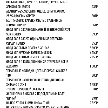
ЦЕПЬ KMC C410, 1/2Х1/8", 1-СКОР., 112 ЗВЕНЬЕВ, С
ЗАМКОМ 00-180370
333Р.
АДАПТЕР 5-259929 ДЛЯ ПОДСЕД. ШТЫРЯ АЛЮМ.
27,2/31,6Х80ММ СЕРЕБР.
301Р.
БОЛТ 5-352630 КАРЕТКИ СТАЛЬ С САЛЬНИКОМ
ХРОМИР. СЕРЕБР.
61Р.
ОБОД 26" 5-380250 ОДИНАРНЫЙ 36 ОТВЕРСТИЙ 2021
SCR REMERX
990Р.
ОБОД 28" 5-380227 ОДИНАРНЫЙ 36 ОТВЕРСТИЙ
СЕРЕБР. REMERX
950Р.
ОБОД 28" БЕЛЫЙ REMERX 5-381042
3 690Р.
ОБОД 28" КРАСНЫЙ REMERX 5-381043
2 150Р.
ОБОД 28" ЖЕЛТЫЙ REMERX 5-381046
2 150Р.
ОБОД 28" 6-142818 ДВОЙНОЙ 32 ОТВЕРСТИЯ ACE18
ALEXRIMS
1 500Р.
ТОРМОЗНЫЕ КОЛОДКИ ЦВЕТНЫЕ CPS301 CLARKS 3-
110
500Р.
ТОРМОЗНОЙ НАБОР МЕХАНИЧЕСКИЙ ДИСКОВЫЙ
SHIMANO 2-2041
4 490Р.
ТРОСИК ТОРМОЗНОЙ 00-170211
34Р.
ЭКСЦЕНТРИК 6-613085-2 ПОДСЕДЕЛЬНЫЙ БОЛТ
ЧЕРНЫЙ
234Р.
ВЫНОС ST-009 110ММ UNO/AUTHOR
2 520Р.
НАТЯЖИТЕЛЬ ТРОСИКА ТОРМОЗА LY-LPA07 ALLIGATOR