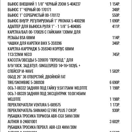
ВЫНОС ВНЕШНИЙ 1 1/8" ЧЕРНЫЙ ZOOM 5-404237
1 154Р.
ВЫНОС 1" ЧЕРНЫЙ 00-170171
348Р.
ВЫНОС 1" СЕРЕБРИСТЫЙ 00-170172
550Р.
ВЫНОС ВНУТР. РЕГУЛИРУЕМЫЙ 1" PROMAX 5-400298
1 690Р.
АДАПТЕР ДЛЯ ВЫНОСА РУЛЯ 1" - 1 1/8" 5-404085
411Р.
КАРЕТКА/ВАЛ 00-170026 С ГАЙКАМИ 130ММ ДЛЯ
РЕЗЬБЫ BSA 68ММ
114Р.
ЧАШКИ ДЛЯ КАРЕТКИ BMX 5-359396
346Р.
КАРЕТКА-КАРТРИДЖ 5-359340 КОРПУС 68ММ
113/22ММ NECO
745Р.
КАССЕТА/ЗВЕЗДЫ 5-320070 "ПЕРЕХОД." ДЛЯ
8/9/10СК. ЗАД.ВТУЛ.-SINGLESPEED 14+16+18ЗУБ. +
СПЕЙСЕР M-WAVE
1 582Р.
ОБОД 26" 36 ОТВЕРСТИЙ, ДВОЙНОЙ FAT
TIRE/SNOWBIKE 5-380938
6 690Р.
ОСЬ 7-08332 ЗАДНЯЯ ПОД ГАЙКУ 9.5Х175ММ WELDTITE
1 198Р.
ОСЬ 7-08339 ЗАДНЯЯ ПОД ЭКСЦЕНТРИК 10.0Х145ММ
WELDTITE
1 198Р.
ПЕРЕКЛЮЧАТЕЛИ VENTURA 5-689575
1 173Р.
ПЕРЕКЛЮЧАТЕЛЬ SHIMANO EZ FIRE PLUS 7 СКОР.
930Р.
РУБАШКА ТРОСИКА ТОРМОЗА ABR-CGX 5MM/30M
AUTHOR 8-24601001
3 602Р.
РУБАШКА ТРОСИКА ПЕРЕКЛ. ABR-LEX 4MM/30M