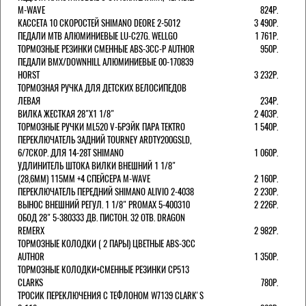
M-WAVE
824Р.
КАССЕТА 10 СКОРОСТЕЙ SHIMANO DEORE 2-5012
3 490Р.
ПЕДАЛИ MTB АЛЮМИНИЕВЫЕ LU-C27G. WELLGO
1 761Р.
ТОРМОЗНЫЕ РЕЗИНКИ СМЕННЫЕ ABS-3CC-P AUTHOR
950Р.
ПЕДАЛИ BMX/DOWNHILL АЛЮМИНИЕВЫЕ 00-170839
HORST
3 232Р.
ТОРМОЗНАЯ РУЧКА ДЛЯ ДЕТСКИХ ВЕЛОСИПЕДОВ
ЛЕВАЯ
234Р.
ВИЛКА ЖЕСТКАЯ 28"Х1 1/8"
2 403Р.
ТОРМОЗНЫЕ РУЧКИ ML520 V-БРЭЙК ПАРА TEKTRO
1 540Р.
ПЕРЕКЛЮЧАТЕЛЬ ЗАДНИЙ TOURNEY ARDTY200GSLD,
6/7СКОР. ДЛЯ 14-28T SHIMANO
1 060Р.
УДЛИНИТЕЛЬ ШТОКА ВИЛКИ ВНЕШНИЙ 1 1/8"
(28,6ММ) 115ММ +4 СПЕЙСЕРА M-WAVE
2 160Р.
ПЕРЕКЛЮЧАТЕЛЬ ПЕРЕДНИЙ SHIMANO ALIVIO 2-4038
2 230Р.
ВЫНОС ВНЕШНИЙ РЕГУЛ. 1 1/8" PROMAX 5-400310
2 226Р.
ОБОД 28" 5-380333 ДВ. ПИСТОН. 32 ОТВ. DRAGON
REMERX
2 982Р.
ТОРМОЗНЫЕ КОЛОДКИ ( 2 ПАРЫ) ЦВЕТНЫЕ ABS-3CC
AUTHOR
1 350Р.
ТОРМОЗНЫЕ КОЛОДКИ+СМЕННЫЕ РЕЗИНКИ CP513
CLARKS
780Р.
ТРОСИК ПЕРЕКЛЮЧЕНИЯ С ТЕФЛОНОМ W7139 СLARK'S