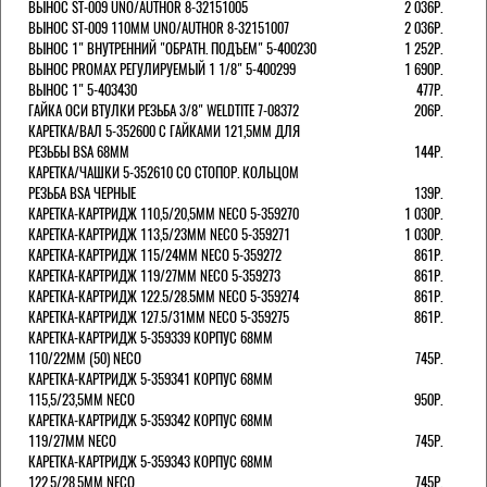
ВЫНОС ST-009 UNO/AUTHOR 8-32151005
2 036Р.
ВЫНОС ST-009 110ММ UNO/AUTHOR 8-32151007
2 036Р.
ВЫНОС 1" ВНУТРЕННИЙ "ОБРАТН. ПОДЪЕМ" 5-400230
1 252Р.
ВЫНОС PROMAX РЕГУЛИРУЕМЫЙ 1 1/8" 5-400299
1 690Р.
ВЫНОС 1" 5-403430
477Р.
ГАЙКА ОСИ ВТУЛКИ РЕЗЬБА 3/8" WELDTITE 7-08372
206Р.
КАРЕТКА/ВАЛ 5-352600 С ГАЙКАМИ 121,5ММ ДЛЯ
РЕЗЬБЫ BSA 68ММ
144Р.
КАРЕТКА/ЧАШКИ 5-352610 СО СТОПОР. КОЛЬЦОМ
РЕЗЬБА BSA ЧЕРНЫЕ
139Р.
КАРЕТКА-КАРТРИДЖ 110,5/20,5ММ NECO 5-359270
1 030Р.
КАРЕТКА-КАРТРИДЖ 113,5/23ММ NECO 5-359271
1 030Р.
КАРЕТКА-КАРТРИДЖ 115/24ММ NECO 5-359272
861Р.
КАРЕТКА-КАРТРИДЖ 119/27ММ NECO 5-359273
861Р.
КАРЕТКА-КАРТРИДЖ 122.5/28.5ММ NECO 5-359274
861Р.
КАРЕТКА-КАРТРИДЖ 127.5/31ММ NECO 5-359275
861Р.
КАРЕТКА-КАРТРИДЖ 5-359339 КОРПУС 68ММ
110/22ММ (50) NECO
745Р.
КАРЕТКА-КАРТРИДЖ 5-359341 КОРПУС 68ММ
115,5/23,5ММ NECO
950Р.
КАРЕТКА-КАРТРИДЖ 5-359342 КОРПУС 68ММ
119/27ММ NECO
745Р.
КАРЕТКА-КАРТРИДЖ 5-359343 КОРПУС 68ММ
122,5/28,5ММ NECO
745Р.