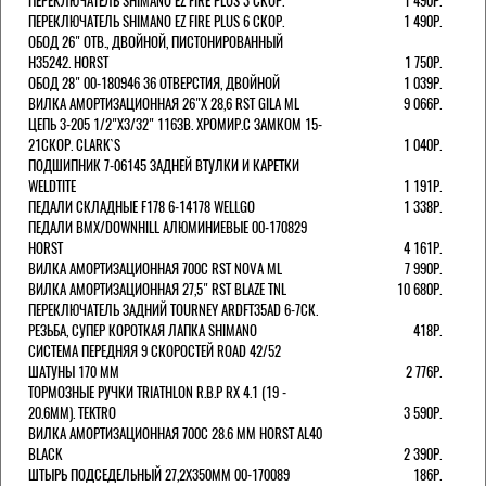
ПЕРЕКЛЮЧАТЕЛЬ SHIMANO EZ FIRE PLUS 3 СКОР.
1 490Р.
ПЕРЕКЛЮЧАТЕЛЬ SHIMANO EZ FIRE PLUS 6 СКОР.
1 490Р.
ОБОД 26" ОТВ., ДВОЙНОЙ, ПИСТОНИРОВАННЫЙ
H35242. HORST
1 750Р.
ОБОД 28" 00-180946 36 ОТВЕРСТИЯ, ДВОЙНОЙ
1 039Р.
ВИЛКА АМОРТИЗАЦИОННАЯ 26"Х 28,6 RST GILA ML
9 066Р.
ЦЕПЬ 3-205 1/2"X3/32" 116ЗВ. ХРОМИР.С ЗАМКОМ 15-
21СКОР. CLARK`S
1 040Р.
ПОДШИПНИК 7-06145 ЗАДНЕЙ ВТУЛКИ И КАРЕТКИ
WELDTITE
1 191Р.
ПЕДАЛИ СКЛАДНЫЕ F178 6-14178 WELLGO
1 338Р.
ПЕДАЛИ BMX/DOWNHILL АЛЮМИНИЕВЫЕ 00-170829
HORST
4 161Р.
ВИЛКА АМОРТИЗАЦИОННАЯ 700С RST NOVA ML
7 990Р.
ВИЛКА АМОРТИЗАЦИОННАЯ 27,5" RST BLAZE TNL
10 680Р.
ПЕРЕКЛЮЧАТЕЛЬ ЗАДНИЙ TOURNEY ARDFT35AD 6-7СК.
РЕЗЬБА, СУПЕР КОРОТКАЯ ЛАПКА SHIMANO
418Р.
СИСТЕМА ПЕРЕДНЯЯ 9 СКОРОСТЕЙ ROAD 42/52
ШАТУНЫ 170 ММ
2 776Р.
ТОРМОЗНЫЕ РУЧКИ TRIATHLON R.B.P RX 4.1 (19 -
20.6ММ). TEKTRO
3 590Р.
ВИЛКА АМОРТИЗАЦИОННАЯ 700C 28.6 ММ HORST AL40
BLACK
2 390Р.
ШТЫРЬ ПОДСЕДЕЛЬНЫЙ 27,2Х350ММ 00-170089
186Р.