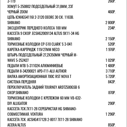
3-119
260Р.
ХОМУТ 5-250802 ПОДСЕДЕЛЬНЫЙ 31,8ММ, 23Г
ЧЕРНЫЙ ZOOM
460Р.
ЦЕПЬ ICNHG54116I 2-3120 DEORE 30 СК. 116ЗВ.
SHIMANO
2 800Р.
ЭКСЦЕНТРИК ПЕРЕДНЕГО КОЛЕСА 100 ММ
234Р.
КАССЕТА 9 СКОР. ECSHG2009134 ALTUS 9Х11-34 HG
SHIMANO
2 150Р.
ТОРМОЗНЫЕ КОЛОДКИ CP-510 CLARK'S 3-041
520Р.
КАРЕТКА-КАРТРИДЖ 119/27ММ NECO
1 976Р.
ШТЫРЬ ПОДСЕДЕЛЬНЫЙ 27,2Х350ММ ЧЕРНЫЙ M-
WAVE 5-252427
1 029Р.
ПЕДАЛИ MTB 5-311024 АЛЮМИНИЕВЫЕ
1 480Р.
ПЕДАЛИ 8-34200021 APD-F11-ALU AUTHOR
3 710Р.
ВИЛКА АМОРТИЗАЦИОННАЯ 700С RST NOVA T
5 720Р.
СИСТЕМА ПЕРЕДНЯЯ
843Р.
ПЕРЕКЛЮЧАТЕЛЬ ЗАДНИЙ TOURNEY ARDTZ500GSB 6
СКОР.SHIMANO
870Р.
ТОРМОЗНЫЕ КОЛОДКИ С КРЕПЕЖОМ 60 ММ VB-632-
DIY ALLIGATOR
290Р.
КАССЕТА 7СК.7Х11-28 СЕРЕБРИСТАЯ HG SHIMANO-
СОВМЕСТИМАЯ. VENTURA
1 296Р.
КАССЕТА 7СК. ACSHG417128 2-8017 7Х11-28 SHIMANO
ACERA/ALTUS
850Р.