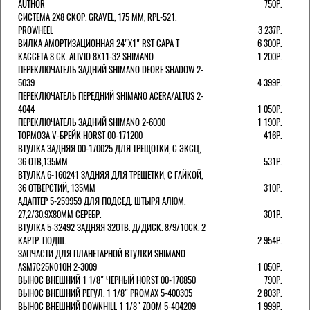
AUTHOR
750Р.
СИСТЕМА 2Х8 СКОР. GRAVEL, 175 ММ, RPL-521.
PROWHEEL
3 237Р.
ВИЛКА АМОРТИЗАЦИОННАЯ 24"Х1" RST CAPA Т
6 300Р.
КАССЕТА 8 СК. ALIVIO 8Х11-32 SHIMANO
1 200Р.
ПЕРЕКЛЮЧАТЕЛЬ ЗАДНИЙ SHIMANO DEORE SHADOW 2-
5039
4 399Р.
ПЕРЕКЛЮЧАТЕЛЬ ПЕРЕДНИЙ SHIMANO ACERA/ALTUS 2-
4044
1 050Р.
ПЕРЕКЛЮЧАТЕЛЬ ЗАДНИЙ SHIMANO 2-6000
1 190Р.
ТОРМОЗА V-БРЕЙК HORST 00-171200
416Р.
ВТУЛКА ЗАДНЯЯ 00-170025 ДЛЯ ТРЕЩОТКИ, С ЭКСЦ,
36 ОТВ,135ММ
531Р.
ВТУЛКА 6-160241 ЗАДНЯЯ ДЛЯ ТРЕЩЕТКИ, С ГАЙКОЙ,
36 ОТВЕРСТИЙ, 135ММ
310Р.
АДАПТЕР 5-259959 ДЛЯ ПОДСЕД. ШТЫРЯ АЛЮМ.
27,2/30,9Х80ММ СЕРЕБР.
301Р.
ВТУЛКА 5-32492 ЗАДНЯЯ 32ОТВ. Д/ДИСК. 8/9/10СК. 2
КАРТР. ПОДШ.
2 954Р.
ЗАПЧАСТИ ДЛЯ ПЛАНЕТАРНОЙ ВТУЛКИ SHIMANO
ASM7C25N010H 2-3009
1 050Р.
ВЫНОС ВНЕШНИЙ 1 1/8" ЧЕРНЫЙ HORST 00-170850
790Р.
ВЫНОС ВНЕШНИЙ РЕГУЛ. 1 1/8" PROMAX 5-400305
2 803Р.
ВЫНОС ВНЕШНИЙ DOWNHILL 1 1/8" ZOOM 5-404209
1 999Р.