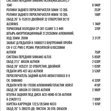
СИСТЕМА ПЕРЕДНЯЯ SHIMANO ACERA(48Х38Х28Т) 2-
1047
8 940Р.
РОЛИКИ ЗАДНЕГО ПЕРЕКЛЮЧАТЕЛЯ 50ММ 13 ЗУБ
253Р.
РОЛИКИ ЗАДНЕГО ПЕРЕКЛЮЧАТЕЛЯ 40ММ 10 ЗУБ.
168Р.
ОБОД 26" 6-152619 ДВОЙНОЙ 32 ОТВЕРСТИЯ DC19
ALEXRIMS
1 740Р.
ТОРМОЗНЫЕ КОЛОДКИ CP-301 CLARK'S 3-449
370Р.
ШТЫРЬ АМОРТИЗАЦИОННЫЙ 27,2Х350ММ АЛЮМИНИЙ,
ХОД 35ММ. ZOOM
2 317Р.
ЗАХВАТ Д/ПЕДАЛЕЙ 8-10000213 ВНУТРЕННИЙ ПРОФИ
CR-V CC PW8 С РЕЗИН. РУКОЯТКОЙ 6/8X330ММ
AUTHOR
750Р.
СИСТЕМА ПЕРЕДНЯЯ SHIMANO ALTUS
5 850Р.
ОБОД 27,5" ARGON AUTHOR
2 630Р.
ОБОД 28" H35231 32 ОТВЕРСТИЯ, ДВОЙНОЙ
1 039Р.
ПЕДАЛИ APD-427-ALU AUTHOR
3 536Р.
ПЕРЕКЛЮЧАТЕЛЬ ЗАДНИЙ ALIVIO ARDM3100SGS 8-9
СК. SHIMANO
4 320Р.
ПЕДАЛИ MTB 00-170380 АЛЮМИНИЙ/ПЛАСТИК HORST
416Р.
ОБОД 28" ARGON X7 CROSS AUTHOR
2 980Р.
ВТУЛКА ЗАДНЯЯ ПОД ДИСК ACO-H04D-R/36 AUTHOR
8-23420113
7 990Р.
КАРЕТКА-КАРТРИДЖ 122,5/28,5ММ NECO
1 976Р.
ОБОД 26" 5-380270 ДВ. ПИСТОН. 36 ОТВ. DRAGON