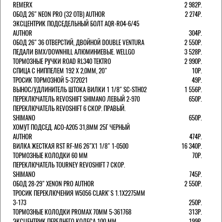
REMERX
2 982Р.
ОБОД 26" NEON PRO (32 ОТВ) AUTHOR
2 274Р.
ЭКСЦЕНТРИК ПОДСЕДЕЛЬНЫЙ БОЛТ AQR-R04-6/45
AUTHOR
304Р.
ОБОД 26" 36 ОТВЕРСТИЙ, ДВОЙНОЙ DOUBLE VENTURA
2 550Р.
ПЕДАЛИ BMX/DOWNHILL АЛЮМИНИЕВЫЕ. WELLGO
3 528Р.
ТОРМОЗНЫЕ РУЧКИ ROAD RL340 TEKTRO
2 990Р.
СПИЦА С НИППЕЛЕМ 192 Х 2,0ММ, 20"
10Р.
ТРОСИК ТОРМОЗНОЙ 5-372021
49Р.
ВЫНОС/УДЛИНИТЕЛЬ ШТОКА ВИЛКИ 1 1/8" SC-STH02
1 556Р.
ПЕРЕКЛЮЧАТЕЛЬ REVOSHIFT SHIMANO ЛЕВЫЙ 2-970
650Р.
ПЕРЕКЛЮЧАТЕЛЬ REVOSHIFT 6 СКОР. ПРАВЫЙ.
SHIMANO
650Р.
ХОМУТ ПОДСЕД. ACO-A205 31,8ММ 25Г ЧЕРНЫЙ
AUTHOR
474Р.
ВИЛКА ЖЕСТКАЯ RST RF-M6 26"Х1 1/8" 1-0500
16 340Р.
ТОРМОЗНЫЕ КОЛОДКИ 60 ММ
70Р.
ПЕРЕКЛЮЧАТЕЛЬ TOURNEY REVOSHIFT 7 СКОР.
SHIMANO
745Р.
ОБОД 28-29" XENON PRO AUTHOR
2 550Р.
ТРОСИК ПЕРЕКЛЮЧЕНИЯ W5056 CLARK'S 1.1Х2275ММ
3-173
250Р.
ТОРМОЗНЫЕ КОЛОДКИ PROMAX 70ММ 5-361768
313Р.
ЭКСЦЕНТРИК ПЕРЕДНЕГО КОЛЕСА 100 ММ
199Р.