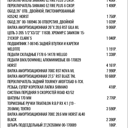
ПЕРЕКЛЮЧАТЕЛЬ SHIMANO EZ FIRE PLUS 3 СКОР.
1 490Р.
ПЕРЕКЛЮЧАТЕЛЬ SHIMANO EZ FIRE PLUS 6 СКОР.
1 490Р.
ОБОД 26" ОТВ., ДВОЙНОЙ, ПИСТОНИРОВАННЫЙ
H35242. HORST
1 750Р.
ОБОД 28" 00-180946 36 ОТВЕРСТИЯ, ДВОЙНОЙ
1 039Р.
ВИЛКА АМОРТИЗАЦИОННАЯ 26"Х 28,6 RST GILA ML
9 066Р.
ЦЕПЬ 3-205 1/2"X3/32" 116ЗВ. ХРОМИР.С ЗАМКОМ 15-
21СКОР. CLARK`S
1 040Р.
ПОДШИПНИК 7-06145 ЗАДНЕЙ ВТУЛКИ И КАРЕТКИ
WELDTITE
1 191Р.
ПЕДАЛИ СКЛАДНЫЕ F178 6-14178 WELLGO
1 338Р.
ПЕДАЛИ BMX/DOWNHILL АЛЮМИНИЕВЫЕ 00-170829
HORST
4 161Р.
ВИЛКА АМОРТИЗАЦИОННАЯ 700С RST NOVA ML
7 990Р.
ВИЛКА АМОРТИЗАЦИОННАЯ 27,5" RST BLAZE TNL
10 680Р.
ПЕРЕКЛЮЧАТЕЛЬ ЗАДНИЙ TOURNEY ARDFT35AD 6-7СК.
РЕЗЬБА, СУПЕР КОРОТКАЯ ЛАПКА SHIMANO
418Р.
СИСТЕМА ПЕРЕДНЯЯ 9 СКОРОСТЕЙ ROAD 42/52
ШАТУНЫ 170 ММ
2 776Р.
ТОРМОЗНЫЕ РУЧКИ TRIATHLON R.B.P RX 4.1 (19 -
20.6ММ). TEKTRO
3 590Р.
ВИЛКА АМОРТИЗАЦИОННАЯ 700C 28.6 ММ HORST AL40
BLACK
2 390Р.
ШТЫРЬ ПОДСЕДЕЛЬНЫЙ 27,2Х350ММ 00-170089
186Р.