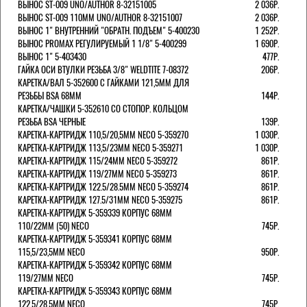
ВЫНОС ST-009 UNO/AUTHOR 8-32151005
2 036Р.
ВЫНОС ST-009 110ММ UNO/AUTHOR 8-32151007
2 036Р.
ВЫНОС 1" ВНУТРЕННИЙ "ОБРАТН. ПОДЪЕМ" 5-400230
1 252Р.
ВЫНОС PROMAX РЕГУЛИРУЕМЫЙ 1 1/8" 5-400299
1 690Р.
ВЫНОС 1" 5-403430
477Р.
ГАЙКА ОСИ ВТУЛКИ РЕЗЬБА 3/8" WELDTITE 7-08372
206Р.
КАРЕТКА/ВАЛ 5-352600 С ГАЙКАМИ 121,5ММ ДЛЯ
РЕЗЬБЫ BSA 68ММ
144Р.
КАРЕТКА/ЧАШКИ 5-352610 СО СТОПОР. КОЛЬЦОМ
РЕЗЬБА BSA ЧЕРНЫЕ
139Р.
КАРЕТКА-КАРТРИДЖ 110,5/20,5ММ NECO 5-359270
1 030Р.
КАРЕТКА-КАРТРИДЖ 113,5/23ММ NECO 5-359271
1 030Р.
КАРЕТКА-КАРТРИДЖ 115/24ММ NECO 5-359272
861Р.
КАРЕТКА-КАРТРИДЖ 119/27ММ NECO 5-359273
861Р.
КАРЕТКА-КАРТРИДЖ 122.5/28.5ММ NECO 5-359274
861Р.
КАРЕТКА-КАРТРИДЖ 127.5/31ММ NECO 5-359275
861Р.
КАРЕТКА-КАРТРИДЖ 5-359339 КОРПУС 68ММ
110/22ММ (50) NECO
745Р.
КАРЕТКА-КАРТРИДЖ 5-359341 КОРПУС 68ММ
115,5/23,5ММ NECO
950Р.
КАРЕТКА-КАРТРИДЖ 5-359342 КОРПУС 68ММ
119/27ММ NECO
745Р.
КАРЕТКА-КАРТРИДЖ 5-359343 КОРПУС 68ММ
122,5/28,5ММ NECO
745Р.