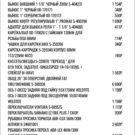
ВЫНОС ВНЕШНИЙ 1 1/8" ЧЕРНЫЙ ZOOM 5-404237
1 154Р.
ВЫНОС 1" ЧЕРНЫЙ 00-170171
348Р.
ВЫНОС 1" СЕРЕБРИСТЫЙ 00-170172
550Р.
ВЫНОС ВНУТР. РЕГУЛИРУЕМЫЙ 1" PROMAX 5-400298
1 690Р.
АДАПТЕР ДЛЯ ВЫНОСА РУЛЯ 1" - 1 1/8" 5-404085
411Р.
КАРЕТКА/ВАЛ 00-170026 С ГАЙКАМИ 130ММ ДЛЯ
РЕЗЬБЫ BSA 68ММ
114Р.
ЧАШКИ ДЛЯ КАРЕТКИ BMX 5-359396
346Р.
КАРЕТКА-КАРТРИДЖ 5-359340 КОРПУС 68ММ
113/22ММ NECO
745Р.
КАССЕТА/ЗВЕЗДЫ 5-320070 "ПЕРЕХОД." ДЛЯ
8/9/10СК. ЗАД.ВТУЛ.-SINGLESPEED 14+16+18ЗУБ. +
СПЕЙСЕР M-WAVE
1 582Р.
ОБОД 26" 36 ОТВЕРСТИЙ, ДВОЙНОЙ FAT
TIRE/SNOWBIKE 5-380938
6 690Р.
ОСЬ 7-08332 ЗАДНЯЯ ПОД ГАЙКУ 9.5Х175ММ WELDTITE
1 198Р.
ОСЬ 7-08339 ЗАДНЯЯ ПОД ЭКСЦЕНТРИК 10.0Х145ММ
WELDTITE
1 198Р.
ПЕРЕКЛЮЧАТЕЛИ VENTURA 5-689575
1 173Р.
ПЕРЕКЛЮЧАТЕЛЬ SHIMANO EZ FIRE PLUS 7 СКОР.
930Р.
РУБАШКА ТРОСИКА ТОРМОЗА ABR-CGX 5MM/30M
AUTHOR 8-24601001
3 602Р.
РУБАШКА ТРОСИКА ПЕРЕКЛ. ABR-LEX 4MM/30M