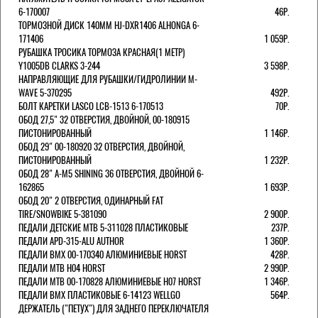
6-170007
46Р.
ТОРМОЗНОЙ ДИСК 140ММ HJ-DXR1406 ALHONGA 6-
171406
1 059Р.
РУБАШКА ТРОСИКА ТОРМОЗА КРАСНАЯ(1 МЕТР)
Y1005DB CLARKS 3-244
3 598Р.
НАПРАВЛЯЮЩИЕ ДЛЯ РУБАШКИ/ГИДРОЛИНИИ M-
WAVE 5-370295
492Р.
БОЛТ КАРЕТКИ LASCO LCB-1513 6-170513
70Р.
ОБОД 27,5" 32 ОТВЕРСТИЯ, ДВОЙНОЙ, 00-180915
ПИСТОНИРОВАННЫЙ
1 146Р.
ОБОД 29" 00-180920 32 ОТВЕРСТИЯ, ДВОЙНОЙ,
ПИСТОНИРОВАННЫЙ
1 232Р.
ОБОД 28" A-M5 SHINING 36 ОТВЕРСТИЯ, ДВОЙНОЙ 6-
162865
1 693Р.
ОБОД 20" 2 ОТВЕРСТИЯ, ОДИНАРНЫЙ FAT
TIRE/SNOWBIKE 5-381090
2 900Р.
ПЕДАЛИ ДЕТСКИЕ MTB 5-311028 ПЛАСТИКОВЫЕ
237Р.
ПЕДАЛИ APD-315-ALU AUTHOR
1 360Р.
ПЕДАЛИ BMX 00-170340 АЛЮМИНИЕВЫЕ HORST
428Р.
ПЕДАЛИ MTB H04 HORST
2 990Р.
ПЕДАЛИ MTB 00-170828 АЛЮМИНИЕВЫЕ H07 HORST
1 346Р.
ПЕДАЛИ BMX ПЛАСТИКОВЫЕ 6-14123 WELLGO
564Р.
ДЕРЖАТЕЛЬ ("ПЕТУХ") ДЛЯ ЗАДНЕГО ПЕРЕКЛЮЧАТЕЛЯ