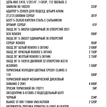
ЦЕПЬ KMC C410, 1/2Х1/8", 1-СКОР., 112 ЗВЕНЬЕВ, С
ЗАМКОМ 00-180370
333Р.
АДАПТЕР 5-259929 ДЛЯ ПОДСЕД. ШТЫРЯ АЛЮМ.
27,2/31,6Х80ММ СЕРЕБР.
301Р.
БОЛТ 5-352630 КАРЕТКИ СТАЛЬ С САЛЬНИКОМ
ХРОМИР. СЕРЕБР.
61Р.
ОБОД 26" 5-380250 ОДИНАРНЫЙ 36 ОТВЕРСТИЙ 2021
SCR REMERX
990Р.
ОБОД 28" 5-380227 ОДИНАРНЫЙ 36 ОТВЕРСТИЙ
СЕРЕБР. REMERX
950Р.
ОБОД 28" БЕЛЫЙ REMERX 5-381042
3 690Р.
ОБОД 28" КРАСНЫЙ REMERX 5-381043
2 150Р.
ОБОД 28" ЖЕЛТЫЙ REMERX 5-381046
2 150Р.
ОБОД 28" 6-142818 ДВОЙНОЙ 32 ОТВЕРСТИЯ ACE18
ALEXRIMS
1 500Р.
ТОРМОЗНЫЕ КОЛОДКИ ЦВЕТНЫЕ CPS301 CLARKS 3-
110
500Р.
ТОРМОЗНОЙ НАБОР МЕХАНИЧЕСКИЙ ДИСКОВЫЙ
SHIMANO 2-2041
4 490Р.
ТРОСИК ТОРМОЗНОЙ 00-170211
34Р.
ЭКСЦЕНТРИК 6-613085-2 ПОДСЕДЕЛЬНЫЙ БОЛТ
ЧЕРНЫЙ
234Р.
ВЫНОС ST-009 110ММ UNO/AUTHOR
2 520Р.
НАТЯЖИТЕЛЬ ТРОСИКА ТОРМОЗА LY-LPA07 ALLIGATOR