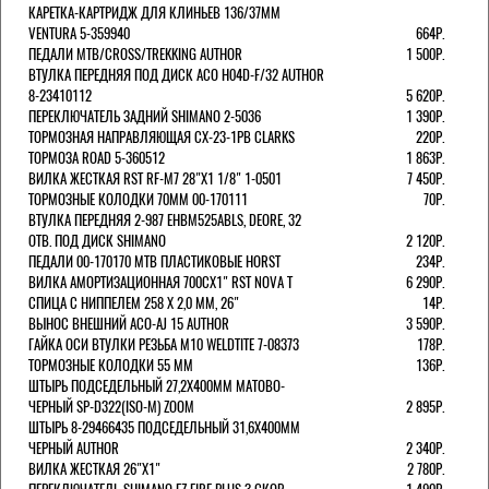
КАРЕТКА-КАРТРИДЖ ДЛЯ КЛИНЬЕВ 136/37ММ
VENTURA 5-359940
664Р.
ПЕДАЛИ MTB/CROSS/TREKKING AUTHOR
1 500Р.
ВТУЛКА ПЕРЕДНЯЯ ПОД ДИСК ACO H04D-F/32 AUTHOR
8-23410112
5 620Р.
ПЕРЕКЛЮЧАТЕЛЬ ЗАДНИЙ SHIMANO 2-5036
1 390Р.
ТОРМОЗНАЯ НАПРАВЛЯЮЩАЯ CX-23-1PB CLARKS
220Р.
ТОРМОЗА ROAD 5-360512
1 863Р.
ВИЛКА ЖЕСТКАЯ RST RF-M7 28"Х1 1/8" 1-0501
7 450Р.
ТОРМОЗНЫЕ КОЛОДКИ 70ММ 00-170111
70Р.
ВТУЛКА ПЕРЕДНЯЯ 2-987 EHBM525ABLS, DEORE, 32
ОТВ. ПОД ДИСК SHIMANO
2 120Р.
ПЕДАЛИ 00-170170 МТВ ПЛАСТИКОВЫЕ HORST
234Р.
ВИЛКА АМОРТИЗАЦИОННАЯ 700СХ1" RST NOVA T
6 290Р.
СПИЦА С НИППЕЛЕМ 258 Х 2,0 ММ, 26"
14Р.
ВЫНОС ВНЕШНИЙ ACO-AJ 15 AUTHOR
3 590Р.
ГАЙКА ОСИ ВТУЛКИ РЕЗЬБА М10 WELDTITE 7-08373
178Р.
ТОРМОЗНЫЕ КОЛОДКИ 55 ММ
136Р.
ШТЫРЬ ПОДСЕДЕЛЬНЫЙ 27,2Х400ММ МАТОВО-
ЧЕРНЫЙ SP-D322(ISO-M) ZOOM
2 895Р.
ШТЫРЬ 8-29466435 ПОДСЕДЕЛЬНЫЙ 31,6X400ММ
ЧЕРНЫЙ AUTHOR
2 340Р.
ВИЛКА ЖЕСТКАЯ 26"Х1"
2 780Р.