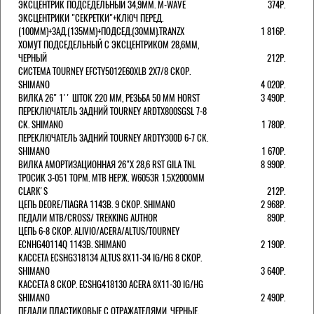
ЭКСЦЕНТРИК ПОДСЕДЕЛЬНЫЙ 34,9ММ. M-WAVE
374Р.
ЭКСЦЕНТРИКИ "СЕКРЕТКИ"+КЛЮЧ ПЕРЕД.
(100ММ)+ЗАД.(135ММ)+ПОДСЕД.(30ММ).TRANZX
1 816Р.
ХОМУТ ПОДСЕДЕЛЬНЫЙ С ЭКСЦЕНТРИКОМ 28,6ММ,
ЧЕРНЫЙ
212Р.
СИСТЕМА TOURNEY EFCTY5012E60XLB 2X7/8 СКОР.
SHIMANO
4 020Р.
ВИЛКА 26" 1'' ШТОК 220 ММ, РЕЗЬБА 50 ММ HORST
3 490Р.
ПЕРЕКЛЮЧАТЕЛЬ ЗАДНИЙ TOURNEY ARDTX800SGSL 7-8
СК. SHIMANO
1 780Р.
ПЕРЕКЛЮЧАТЕЛЬ ЗАДНИЙ TOURNEY ARDTY300D 6-7 СК.
SHIMANO
1 670Р.
ВИЛКА АМОРТИЗАЦИОННАЯ 26"Х 28,6 RST GILA TNL
8 990Р.
ТРОСИК 3-051 ТОРМ. MTB НЕРЖ. W6053R 1.5Х2000ММ
СLARK'S
212Р.
ЦЕПЬ DEORE/TIAGRA 114ЗВ. 9 СКОР. SHIMANO
2 968Р.
ПЕДАЛИ MTB/CROSS/ TREKKING AUTHOR
890Р.
ЦЕПЬ 6-8 СКОР. ALIVIO/ACERA/ALTUS/TOURNEY
ECNHG40114Q 114ЗВ. SHIMANO
2 190Р.
КАССЕТА ECSHG318134 ALTUS 8Х11-34 IG/HG 8 СКОР.
SHIMANO
3 640Р.
КАССЕТА 8 СКОР. ECSHG418130 ACERA 8Х11-30 IG/HG
SHIMANO
2 490Р.
ПЕДАЛИ ПЛАСТИКОВЫЕ С ОТРАЖАТЕЛЯМИ, ЧЕРНЫЕ.