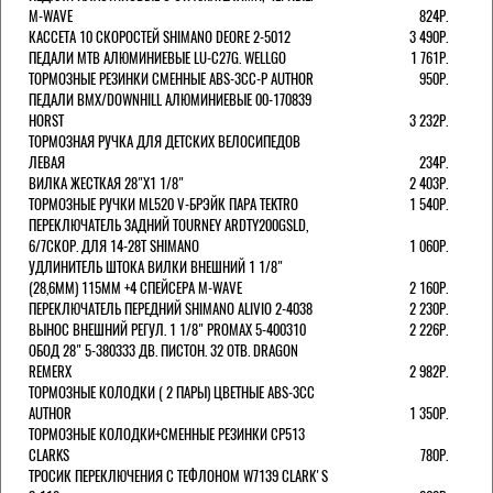
M-WAVE
824Р.
КАССЕТА 10 СКОРОСТЕЙ SHIMANO DEORE 2-5012
3 490Р.
ПЕДАЛИ MTB АЛЮМИНИЕВЫЕ LU-C27G. WELLGO
1 761Р.
ТОРМОЗНЫЕ РЕЗИНКИ СМЕННЫЕ ABS-3CC-P AUTHOR
950Р.
ПЕДАЛИ BMX/DOWNHILL АЛЮМИНИЕВЫЕ 00-170839
HORST
3 232Р.
ТОРМОЗНАЯ РУЧКА ДЛЯ ДЕТСКИХ ВЕЛОСИПЕДОВ
ЛЕВАЯ
234Р.
ВИЛКА ЖЕСТКАЯ 28"Х1 1/8"
2 403Р.
ТОРМОЗНЫЕ РУЧКИ ML520 V-БРЭЙК ПАРА TEKTRO
1 540Р.
ПЕРЕКЛЮЧАТЕЛЬ ЗАДНИЙ TOURNEY ARDTY200GSLD,
6/7СКОР. ДЛЯ 14-28T SHIMANO
1 060Р.
УДЛИНИТЕЛЬ ШТОКА ВИЛКИ ВНЕШНИЙ 1 1/8"
(28,6ММ) 115ММ +4 СПЕЙСЕРА M-WAVE
2 160Р.
ПЕРЕКЛЮЧАТЕЛЬ ПЕРЕДНИЙ SHIMANO ALIVIO 2-4038
2 230Р.
ВЫНОС ВНЕШНИЙ РЕГУЛ. 1 1/8" PROMAX 5-400310
2 226Р.
ОБОД 28" 5-380333 ДВ. ПИСТОН. 32 ОТВ. DRAGON
REMERX
2 982Р.
ТОРМОЗНЫЕ КОЛОДКИ ( 2 ПАРЫ) ЦВЕТНЫЕ ABS-3CC
AUTHOR
1 350Р.
ТОРМОЗНЫЕ КОЛОДКИ+СМЕННЫЕ РЕЗИНКИ CP513
CLARKS
780Р.
ТРОСИК ПЕРЕКЛЮЧЕНИЯ С ТЕФЛОНОМ W7139 СLARK'S