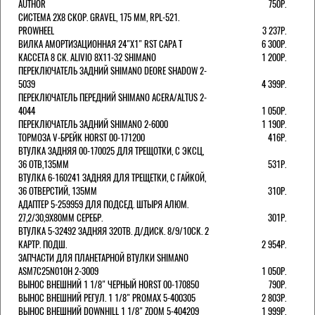
AUTHOR
750Р.
СИСТЕМА 2Х8 СКОР. GRAVEL, 175 ММ, RPL-521.
PROWHEEL
3 237Р.
ВИЛКА АМОРТИЗАЦИОННАЯ 24"Х1" RST CAPA Т
6 300Р.
КАССЕТА 8 СК. ALIVIO 8Х11-32 SHIMANO
1 200Р.
ПЕРЕКЛЮЧАТЕЛЬ ЗАДНИЙ SHIMANO DEORE SHADOW 2-
5039
4 399Р.
ПЕРЕКЛЮЧАТЕЛЬ ПЕРЕДНИЙ SHIMANO ACERA/ALTUS 2-
4044
1 050Р.
ПЕРЕКЛЮЧАТЕЛЬ ЗАДНИЙ SHIMANO 2-6000
1 190Р.
ТОРМОЗА V-БРЕЙК HORST 00-171200
416Р.
ВТУЛКА ЗАДНЯЯ 00-170025 ДЛЯ ТРЕЩОТКИ, С ЭКСЦ,
36 ОТВ,135ММ
531Р.
ВТУЛКА 6-160241 ЗАДНЯЯ ДЛЯ ТРЕЩЕТКИ, С ГАЙКОЙ,
36 ОТВЕРСТИЙ, 135ММ
310Р.
АДАПТЕР 5-259959 ДЛЯ ПОДСЕД. ШТЫРЯ АЛЮМ.
27,2/30,9Х80ММ СЕРЕБР.
301Р.
ВТУЛКА 5-32492 ЗАДНЯЯ 32ОТВ. Д/ДИСК. 8/9/10СК. 2
КАРТР. ПОДШ.
2 954Р.
ЗАПЧАСТИ ДЛЯ ПЛАНЕТАРНОЙ ВТУЛКИ SHIMANO
ASM7C25N010H 2-3009
1 050Р.
ВЫНОС ВНЕШНИЙ 1 1/8" ЧЕРНЫЙ HORST 00-170850
790Р.
ВЫНОС ВНЕШНИЙ РЕГУЛ. 1 1/8" PROMAX 5-400305
2 803Р.
ВЫНОС ВНЕШНИЙ DOWNHILL 1 1/8" ZOOM 5-404209
1 999Р.