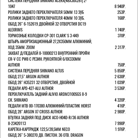
СИСТЕМА ПЕРЕДНЯЯ SHIMANO ACERA(48Х38Х28Т) 2-
1047
8 940Р.
РОЛИКИ ЗАДНЕГО ПЕРЕКЛЮЧАТЕЛЯ 50ММ 13 ЗУБ
253Р.
РОЛИКИ ЗАДНЕГО ПЕРЕКЛЮЧАТЕЛЯ 40ММ 10 ЗУБ.
168Р.
ОБОД 26" 6-152619 ДВОЙНОЙ 32 ОТВЕРСТИЯ DC19
ALEXRIMS
1 740Р.
ТОРМОЗНЫЕ КОЛОДКИ CP-301 CLARK'S 3-449
370Р.
ШТЫРЬ АМОРТИЗАЦИОННЫЙ 27,2Х350ММ АЛЮМИНИЙ,
ХОД 35ММ. ZOOM
2 317Р.
ЗАХВАТ Д/ПЕДАЛЕЙ 8-10000213 ВНУТРЕННИЙ ПРОФИ
CR-V CC PW8 С РЕЗИН. РУКОЯТКОЙ 6/8X330ММ
AUTHOR
750Р.
СИСТЕМА ПЕРЕДНЯЯ SHIMANO ALTUS
5 850Р.
ОБОД 27,5" ARGON AUTHOR
2 630Р.
ОБОД 28" H35231 32 ОТВЕРСТИЯ, ДВОЙНОЙ
1 039Р.
ПЕДАЛИ APD-427-ALU AUTHOR
3 536Р.
ПЕРЕКЛЮЧАТЕЛЬ ЗАДНИЙ ALIVIO ARDM3100SGS 8-9
СК. SHIMANO
4 320Р.
ПЕДАЛИ MTB 00-170380 АЛЮМИНИЙ/ПЛАСТИК HORST
416Р.
ОБОД 28" ARGON X7 CROSS AUTHOR
2 980Р.
ВТУЛКА ЗАДНЯЯ ПОД ДИСК ACO-H04D-R/36 AUTHOR
8-23420113
7 990Р.
КАРЕТКА-КАРТРИДЖ 122,5/28,5ММ NECO
1 976Р.
ОБОД 26" 5-380270 ДВ. ПИСТОН. 36 ОТВ. DRAGON