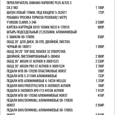
ПЕРЕКЛЮЧАТЕЛЬ SHIMANO RAPIDFIRE PLUS ALTUS 3
СК.2-982
1 100Р.
ШАТУН ЛЕВЫЙ 170ММ, ПОД КВАДРАТ 5-352671
772Р.
РУБАШКА ТРОСИКА ТОРМОЗА РОЗОВАЯ(1 МЕТР)
Y1005DB CLARKS 3-246
3 598Р.
КАРЕТКА-КАРТРИДЖ B910 103ММ NECO 6-170910
889Р.
ШТЫРЬ ПОДСЕДЕЛЬНЫЙ 27,2Х350ММ, АЛЮМИНИЕВЫЙ
С ЗАМКОМ 00-170095
836Р.
ОБОД 26" ДЛЯ ДИСК, 36 ОТВ, ДВОЙНОЙ, ПИСТОН,
ЧЕРНЫЙ 00-180911
1 090Р.
ОБОД 28/29" TOP DISC REMERX 32 ОТВЕРСТИЯ,
ДВОЙНОЙ, ПИСТОНИРОВАННЫЙ 5-380450
2 980Р.
ОБОД 26" ARGON X7 AUTHOR 8-36091523
2 530Р.
ОБОД 26" ARGON PRO X7 AUTHOR 8-36091524
2 760Р.
ПЕДАЛИ МТВ 00-170290 ПЛАСТИКОВЫЕ HORST
188Р.
ПЕДАЛИ MTB 5-311049 АЛЮМИНИЕВЫЕ
733Р.
ПЕДАЛИ MTB АЛЮМИНИЕВЫЕ 6-14224 WELLGO
1 370Р.
ПЕДАЛИ BMX/FREESTYLE/MTB 8-34200025 AUTHOR
780Р.
ПЕДАЛИ 8-34200029 APD-F13-NYLON AUTHOR
1 912Р.
ПЕДАЛИ МТВ 00-170360 АЛЮМИНИЕВЫЕ HORST
416Р.
ПЕДАЛИ BMX/DOWNHILL АЛЮМИНИЕВЫЕ 00-170830
HORST
2 694Р.
ПЕДАЛИ BMX/DOWNHILL АЛЮМИНИЕВЫЕ 00-170855
HORST
2 919Р.