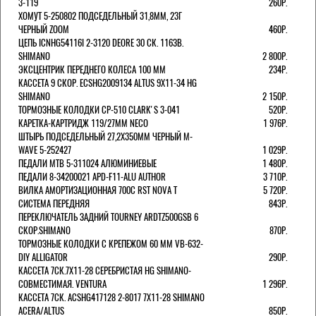
3-119
260Р.
ХОМУТ 5-250802 ПОДСЕДЕЛЬНЫЙ 31,8ММ, 23Г
ЧЕРНЫЙ ZOOM
460Р.
ЦЕПЬ ICNHG54116I 2-3120 DEORE 30 СК. 116ЗВ.
SHIMANO
2 800Р.
ЭКСЦЕНТРИК ПЕРЕДНЕГО КОЛЕСА 100 ММ
234Р.
КАССЕТА 9 СКОР. ECSHG2009134 ALTUS 9Х11-34 HG
SHIMANO
2 150Р.
ТОРМОЗНЫЕ КОЛОДКИ CP-510 CLARK'S 3-041
520Р.
КАРЕТКА-КАРТРИДЖ 119/27ММ NECO
1 976Р.
ШТЫРЬ ПОДСЕДЕЛЬНЫЙ 27,2Х350ММ ЧЕРНЫЙ M-
WAVE 5-252427
1 029Р.
ПЕДАЛИ MTB 5-311024 АЛЮМИНИЕВЫЕ
1 480Р.
ПЕДАЛИ 8-34200021 APD-F11-ALU AUTHOR
3 710Р.
ВИЛКА АМОРТИЗАЦИОННАЯ 700С RST NOVA T
5 720Р.
СИСТЕМА ПЕРЕДНЯЯ
843Р.
ПЕРЕКЛЮЧАТЕЛЬ ЗАДНИЙ TOURNEY ARDTZ500GSB 6
СКОР.SHIMANO
870Р.
ТОРМОЗНЫЕ КОЛОДКИ С КРЕПЕЖОМ 60 ММ VB-632-
DIY ALLIGATOR
290Р.
КАССЕТА 7СК.7Х11-28 СЕРЕБРИСТАЯ HG SHIMANO-
СОВМЕСТИМАЯ. VENTURA
1 296Р.
КАССЕТА 7СК. ACSHG417128 2-8017 7Х11-28 SHIMANO
ACERA/ALTUS
850Р.