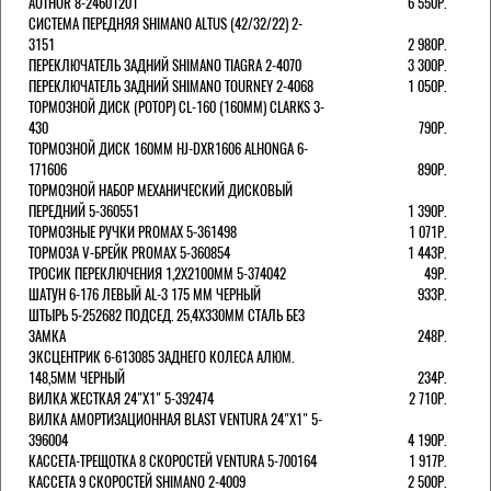
AUTHOR 8-24601201
6 550Р.
СИСТЕМА ПЕРЕДНЯЯ SHIMANO ALTUS (42/32/22) 2-
3151
2 980Р.
ПЕРЕКЛЮЧАТЕЛЬ ЗАДНИЙ SHIMANO TIAGRA 2-4070
3 300Р.
ПЕРЕКЛЮЧАТЕЛЬ ЗАДНИЙ SHIMANO TOURNEY 2-4068
1 050Р.
ТОРМОЗНОЙ ДИСК (РОТОР) CL-160 (160ММ) CLARKS 3-
430
790Р.
ТОРМОЗНОЙ ДИСК 160ММ HJ-DXR1606 ALHONGA 6-
171606
890Р.
ТОРМОЗНОЙ НАБОР МЕХАНИЧЕСКИЙ ДИСКОВЫЙ
ПЕРЕДНИЙ 5-360551
1 390Р.
ТОРМОЗНЫЕ РУЧКИ PROMAX 5-361498
1 071Р.
ТОРМОЗА V-БРЕЙК PROMAX 5-360854
1 443Р.
ТРОСИК ПЕРЕКЛЮЧЕНИЯ 1,2Х2100ММ 5-374042
49Р.
ШАТУН 6-176 ЛЕВЫЙ AL-3 175 ММ ЧЕРНЫЙ
933Р.
ШТЫРЬ 5-252682 ПОДСЕД. 25,4Х330ММ СТАЛЬ БЕЗ
ЗАМКА
248Р.
ЭКСЦЕНТРИК 6-613085 ЗАДНЕГО КОЛЕСА АЛЮМ.
148,5ММ ЧЕРНЫЙ
234Р.
ВИЛКА ЖЕСТКАЯ 24"Х1" 5-392474
2 710Р.
ВИЛКА АМОРТИЗАЦИОННАЯ BLAST VENTURA 24"Х1" 5-
396004
4 190Р.
КАССЕТА-ТРЕЩОТКА 8 СКОРОСТЕЙ VENTURA 5-700164
1 917Р.
КАССЕТА 9 СКОРОСТЕЙ SHIMANO 2-4009
2 500Р.