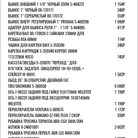
ВЫНОС ВНЕШНИЙ 1 1/8" ЧЕРНЫЙ ZOOM 5-404237
1 154Р.
ВЫНОС 1" ЧЕРНЫЙ 00-170171
348Р.
ВЫНОС 1" СЕРЕБРИСТЫЙ 00-170172
550Р.
ВЫНОС ВНУТР. РЕГУЛИРУЕМЫЙ 1" PROMAX 5-400298
1 690Р.
АДАПТЕР ДЛЯ ВЫНОСА РУЛЯ 1" - 1 1/8" 5-404085
411Р.
КАРЕТКА/ВАЛ 00-170026 С ГАЙКАМИ 130ММ ДЛЯ
РЕЗЬБЫ BSA 68ММ
114Р.
ЧАШКИ ДЛЯ КАРЕТКИ BMX 5-359396
346Р.
КАРЕТКА-КАРТРИДЖ 5-359340 КОРПУС 68ММ
113/22ММ NECO
745Р.
КАССЕТА/ЗВЕЗДЫ 5-320070 "ПЕРЕХОД." ДЛЯ
8/9/10СК. ЗАД.ВТУЛ.-SINGLESPEED 14+16+18ЗУБ. +
СПЕЙСЕР M-WAVE
1 582Р.
ОБОД 26" 36 ОТВЕРСТИЙ, ДВОЙНОЙ FAT
TIRE/SNOWBIKE 5-380938
6 690Р.
ОСЬ 7-08332 ЗАДНЯЯ ПОД ГАЙКУ 9.5Х175ММ WELDTITE
1 198Р.
ОСЬ 7-08339 ЗАДНЯЯ ПОД ЭКСЦЕНТРИК 10.0Х145ММ
WELDTITE
1 198Р.
ПЕРЕКЛЮЧАТЕЛИ VENTURA 5-689575
1 173Р.
ПЕРЕКЛЮЧАТЕЛЬ SHIMANO EZ FIRE PLUS 7 СКОР.
930Р.
РУБАШКА ТРОСИКА ТОРМОЗА ABR-CGX 5MM/30M
AUTHOR 8-24601001
3 602Р.
РУБАШКА ТРОСИКА ПЕРЕКЛ. ABR-LEX 4MM/30M