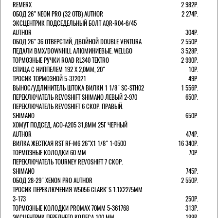
REMERX
2 982Р.
ОБОД 26" NEON PRO (32 ОТВ) AUTHOR
2 274Р.
ЭКСЦЕНТРИК ПОДСЕДЕЛЬНЫЙ БОЛТ AQR-R04-6/45
AUTHOR
304Р.
ОБОД 26" 36 ОТВЕРСТИЙ, ДВОЙНОЙ DOUBLE VENTURA
2 550Р.
ПЕДАЛИ BMX/DOWNHILL АЛЮМИНИЕВЫЕ. WELLGO
3 528Р.
ТОРМОЗНЫЕ РУЧКИ ROAD RL340 TEKTRO
2 990Р.
СПИЦА С НИППЕЛЕМ 192 Х 2,0ММ, 20"
10Р.
ТРОСИК ТОРМОЗНОЙ 5-372021
49Р.
ВЫНОС/УДЛИНИТЕЛЬ ШТОКА ВИЛКИ 1 1/8" SC-STH02
1 556Р.
ПЕРЕКЛЮЧАТЕЛЬ REVOSHIFT SHIMANO ЛЕВЫЙ 2-970
650Р.
ПЕРЕКЛЮЧАТЕЛЬ REVOSHIFT 6 СКОР. ПРАВЫЙ.
SHIMANO
650Р.
ХОМУТ ПОДСЕД. ACO-A205 31,8ММ 25Г ЧЕРНЫЙ
AUTHOR
474Р.
ВИЛКА ЖЕСТКАЯ RST RF-M6 26"Х1 1/8" 1-0500
16 340Р.
ТОРМОЗНЫЕ КОЛОДКИ 60 ММ
70Р.
ПЕРЕКЛЮЧАТЕЛЬ TOURNEY REVOSHIFT 7 СКОР.
SHIMANO
745Р.
ОБОД 28-29" XENON PRO AUTHOR
2 550Р.
ТРОСИК ПЕРЕКЛЮЧЕНИЯ W5056 CLARK'S 1.1Х2275ММ
3-173
250Р.
ТОРМОЗНЫЕ КОЛОДКИ PROMAX 70ММ 5-361768
313Р.
ЭКСЦЕНТРИК ПЕРЕДНЕГО КОЛЕСА 100 ММ
199Р.