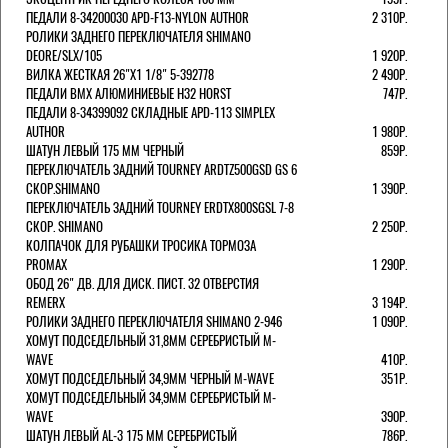
ПЕДАЛИ 8-34200030 APD-F13-NYLON AUTHOR
2 310Р.
РОЛИКИ ЗАДНЕГО ПЕРЕКЛЮЧАТЕЛЯ SHIMANO
DEORE/SLX/105
1 920Р.
ВИЛКА ЖЕСТКАЯ 26"Х1 1/8" 5-392778
2 490Р.
ПЕДАЛИ BMX АЛЮМИНИЕВЫЕ H32 HORST
747Р.
ПЕДАЛИ 8-34399092 СКЛАДНЫЕ APD-113 SIMPLEX
AUTHOR
1 980Р.
ШАТУН ЛЕВЫЙ 175 ММ ЧЕРНЫЙ
859Р.
ПЕРЕКЛЮЧАТЕЛЬ ЗАДНИЙ TOURNEY ARDTZ500GSD GS 6
СКОР.SHIMANO
1 390Р.
ПЕРЕКЛЮЧАТЕЛЬ ЗАДНИЙ TOURNEY ERDTX800SGSL 7-8
СКОР. SHIMANO
2 250Р.
КОЛПАЧОК ДЛЯ РУБАШКИ ТРОСИКА ТОРМОЗА
PROMAX
1 290Р.
ОБОД 26" ДВ. ДЛЯ ДИСК. ПИСТ. 32 ОТВЕРСТИЯ
REMERX
3 194Р.
РОЛИКИ ЗАДНЕГО ПЕРЕКЛЮЧАТЕЛЯ SHIMANO 2-946
1 090Р.
ХОМУТ ПОДСЕДЕЛЬНЫЙ 31,8ММ СЕРЕБРИСТЫЙ M-
WAVE
410Р.
ХОМУТ ПОДСЕДЕЛЬНЫЙ 34,9ММ ЧЕРНЫЙ M-WAVE
351Р.
ХОМУТ ПОДСЕДЕЛЬНЫЙ 34,9ММ СЕРЕБРИСТЫЙ M-
WAVE
390Р.
ШАТУН ЛЕВЫЙ AL-3 175 ММ СЕРЕБРИСТЫЙ
786Р.