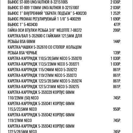
ВЫНОС ST-009 UNO/AUTHOR 8-32151005
2 036Р.
ВЫНОС ST-009 110ММ UNO/AUTHOR 8-32151007
2 036Р.
ВЫНОС 1" ВНУТРЕННИЙ "ОБРАТН. ПОДЪЕМ" 5-400230
1 252Р.
ВЫНОС PROMAX РЕГУЛИРУЕМЫЙ 1 1/8" 5-400299
1 690Р.
ВЫНОС 1" 5-403430
477Р.
ГАЙКА ОСИ ВТУЛКИ РЕЗЬБА 3/8" WELDTITE 7-08372
206Р.
КАРЕТКА/ВАЛ 5-352600 С ГАЙКАМИ 121,5ММ ДЛЯ
РЕЗЬБЫ BSA 68ММ
144Р.
КАРЕТКА/ЧАШКИ 5-352610 СО СТОПОР. КОЛЬЦОМ
РЕЗЬБА BSA ЧЕРНЫЕ
139Р.
КАРЕТКА-КАРТРИДЖ 110,5/20,5ММ NECO 5-359270
1 030Р.
КАРЕТКА-КАРТРИДЖ 113,5/23ММ NECO 5-359271
1 030Р.
КАРЕТКА-КАРТРИДЖ 115/24ММ NECO 5-359272
861Р.
КАРЕТКА-КАРТРИДЖ 119/27ММ NECO 5-359273
861Р.
КАРЕТКА-КАРТРИДЖ 122.5/28.5ММ NECO 5-359274
861Р.
КАРЕТКА-КАРТРИДЖ 127.5/31ММ NECO 5-359275
861Р.
КАРЕТКА-КАРТРИДЖ 5-359339 КОРПУС 68ММ
110/22ММ (50) NECO
745Р.
КАРЕТКА-КАРТРИДЖ 5-359341 КОРПУС 68ММ
115,5/23,5ММ NECO
950Р.
КАРЕТКА-КАРТРИДЖ 5-359342 КОРПУС 68ММ
119/27ММ NECO
745Р.
КАРЕТКА-КАРТРИДЖ 5-359343 КОРПУС 68ММ
122,5/28,5ММ NECO
745Р.