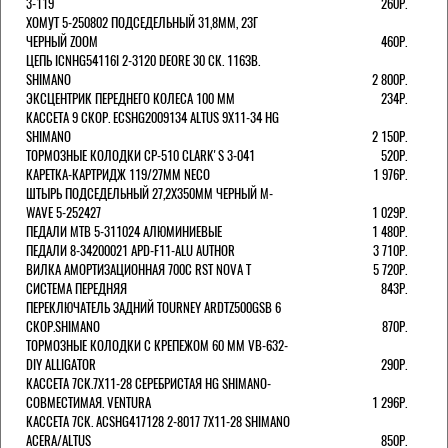
3-119
260Р.
ХОМУТ 5-250802 ПОДСЕДЕЛЬНЫЙ 31,8ММ, 23Г
ЧЕРНЫЙ ZOOM
460Р.
ЦЕПЬ ICNHG54116I 2-3120 DEORE 30 СК. 116ЗВ.
SHIMANO
2 800Р.
ЭКСЦЕНТРИК ПЕРЕДНЕГО КОЛЕСА 100 ММ
234Р.
КАССЕТА 9 СКОР. ECSHG2009134 ALTUS 9Х11-34 HG
SHIMANO
2 150Р.
ТОРМОЗНЫЕ КОЛОДКИ CP-510 CLARK'S 3-041
520Р.
КАРЕТКА-КАРТРИДЖ 119/27ММ NECO
1 976Р.
ШТЫРЬ ПОДСЕДЕЛЬНЫЙ 27,2Х350ММ ЧЕРНЫЙ M-
WAVE 5-252427
1 029Р.
ПЕДАЛИ MTB 5-311024 АЛЮМИНИЕВЫЕ
1 480Р.
ПЕДАЛИ 8-34200021 APD-F11-ALU AUTHOR
3 710Р.
ВИЛКА АМОРТИЗАЦИОННАЯ 700С RST NOVA T
5 720Р.
СИСТЕМА ПЕРЕДНЯЯ
843Р.
ПЕРЕКЛЮЧАТЕЛЬ ЗАДНИЙ TOURNEY ARDTZ500GSB 6
СКОР.SHIMANO
870Р.
ТОРМОЗНЫЕ КОЛОДКИ С КРЕПЕЖОМ 60 ММ VB-632-
DIY ALLIGATOR
290Р.
КАССЕТА 7СК.7Х11-28 СЕРЕБРИСТАЯ HG SHIMANO-
СОВМЕСТИМАЯ. VENTURA
1 296Р.
КАССЕТА 7СК. ACSHG417128 2-8017 7Х11-28 SHIMANO
ACERA/ALTUS
850Р.