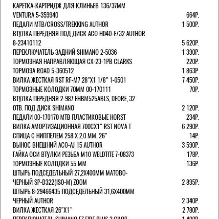
КАРЕТКА-КАРТРИДЖ ДЛЯ КЛИНЬЕВ 136/37ММ
VENTURA 5-359940
664Р.
ПЕДАЛИ MTB/CROSS/TREKKING AUTHOR
1 500Р.
ВТУЛКА ПЕРЕДНЯЯ ПОД ДИСК ACO H04D-F/32 AUTHOR
8-23410112
5 620Р.
ПЕРЕКЛЮЧАТЕЛЬ ЗАДНИЙ SHIMANO 2-5036
1 390Р.
ТОРМОЗНАЯ НАПРАВЛЯЮЩАЯ CX-23-1PB CLARKS
220Р.
ТОРМОЗА ROAD 5-360512
1 863Р.
ВИЛКА ЖЕСТКАЯ RST RF-M7 28"Х1 1/8" 1-0501
7 450Р.
ТОРМОЗНЫЕ КОЛОДКИ 70ММ 00-170111
70Р.
ВТУЛКА ПЕРЕДНЯЯ 2-987 EHBM525ABLS, DEORE, 32
ОТВ. ПОД ДИСК SHIMANO
2 120Р.
ПЕДАЛИ 00-170170 МТВ ПЛАСТИКОВЫЕ HORST
234Р.
ВИЛКА АМОРТИЗАЦИОННАЯ 700СХ1" RST NOVA T
6 290Р.
СПИЦА С НИППЕЛЕМ 258 Х 2,0 ММ, 26"
14Р.
ВЫНОС ВНЕШНИЙ ACO-AJ 15 AUTHOR
3 590Р.
ГАЙКА ОСИ ВТУЛКИ РЕЗЬБА М10 WELDTITE 7-08373
178Р.
ТОРМОЗНЫЕ КОЛОДКИ 55 ММ
136Р.
ШТЫРЬ ПОДСЕДЕЛЬНЫЙ 27,2Х400ММ МАТОВО-
ЧЕРНЫЙ SP-D322(ISO-M) ZOOM
2 895Р.
ШТЫРЬ 8-29466435 ПОДСЕДЕЛЬНЫЙ 31,6X400ММ
ЧЕРНЫЙ AUTHOR
2 340Р.
ВИЛКА ЖЕСТКАЯ 26"Х1"
2 780Р.