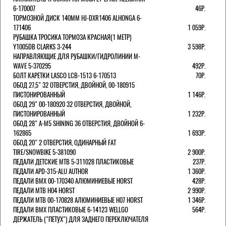
6-170007
46Р.
ТОРМОЗНОЙ ДИСК 140ММ HJ-DXR1406 ALHONGA 6-
171406
1 059Р.
РУБАШКА ТРОСИКА ТОРМОЗА КРАСНАЯ(1 МЕТР)
Y1005DB CLARKS 3-244
3 598Р.
НАПРАВЛЯЮЩИЕ ДЛЯ РУБАШКИ/ГИДРОЛИНИИ M-
WAVE 5-370295
492Р.
БОЛТ КАРЕТКИ LASCO LCB-1513 6-170513
70Р.
ОБОД 27,5" 32 ОТВЕРСТИЯ, ДВОЙНОЙ, 00-180915
ПИСТОНИРОВАННЫЙ
1 146Р.
ОБОД 29" 00-180920 32 ОТВЕРСТИЯ, ДВОЙНОЙ,
ПИСТОНИРОВАННЫЙ
1 232Р.
ОБОД 28" A-M5 SHINING 36 ОТВЕРСТИЯ, ДВОЙНОЙ 6-
162865
1 693Р.
ОБОД 20" 2 ОТВЕРСТИЯ, ОДИНАРНЫЙ FAT
TIRE/SNOWBIKE 5-381090
2 900Р.
ПЕДАЛИ ДЕТСКИЕ MTB 5-311028 ПЛАСТИКОВЫЕ
237Р.
ПЕДАЛИ APD-315-ALU AUTHOR
1 360Р.
ПЕДАЛИ BMX 00-170340 АЛЮМИНИЕВЫЕ HORST
428Р.
ПЕДАЛИ MTB H04 HORST
2 990Р.
ПЕДАЛИ MTB 00-170828 АЛЮМИНИЕВЫЕ H07 HORST
1 346Р.
ПЕДАЛИ BMX ПЛАСТИКОВЫЕ 6-14123 WELLGO
564Р.
ДЕРЖАТЕЛЬ ("ПЕТУХ") ДЛЯ ЗАДНЕГО ПЕРЕКЛЮЧАТЕЛЯ