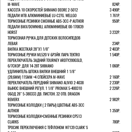
M-WAVE
824Р.
КАССЕТА 10 СКОРОСТЕЙ SHIMANO DEORE 2-5012
3 490Р.
ПЕДАЛИ MTB АЛЮМИНИЕВЫЕ LU-C27G. WELLGO
1 761Р.
ТОРМОЗНЫЕ РЕЗИНКИ СМЕННЫЕ ABS-3CC-P AUTHOR
950Р.
ПЕДАЛИ BMX/DOWNHILL АЛЮМИНИЕВЫЕ 00-170839
HORST
3 232Р.
ТОРМОЗНАЯ РУЧКА ДЛЯ ДЕТСКИХ ВЕЛОСИПЕДОВ
ЛЕВАЯ
234Р.
ВИЛКА ЖЕСТКАЯ 28"Х1 1/8"
2 403Р.
ТОРМОЗНЫЕ РУЧКИ ML520 V-БРЭЙК ПАРА TEKTRO
1 540Р.
ПЕРЕКЛЮЧАТЕЛЬ ЗАДНИЙ TOURNEY ARDTY200GSLD,
6/7СКОР. ДЛЯ 14-28T SHIMANO
1 060Р.
УДЛИНИТЕЛЬ ШТОКА ВИЛКИ ВНЕШНИЙ 1 1/8"
(28,6ММ) 115ММ +4 СПЕЙСЕРА M-WAVE
2 160Р.
ПЕРЕКЛЮЧАТЕЛЬ ПЕРЕДНИЙ SHIMANO ALIVIO 2-4038
2 230Р.
ВЫНОС ВНЕШНИЙ РЕГУЛ. 1 1/8" PROMAX 5-400310
2 226Р.
ОБОД 28" 5-380333 ДВ. ПИСТОН. 32 ОТВ. DRAGON
REMERX
2 982Р.
ТОРМОЗНЫЕ КОЛОДКИ ( 2 ПАРЫ) ЦВЕТНЫЕ ABS-3CC
AUTHOR
1 350Р.
ТОРМОЗНЫЕ КОЛОДКИ+СМЕННЫЕ РЕЗИНКИ CP513
CLARKS
780Р.
ТРОСИК ПЕРЕКЛЮЧЕНИЯ С ТЕФЛОНОМ W7139 СLARK'S