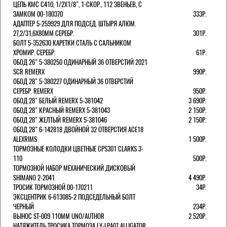
ЦЕПЬ KMC C410, 1/2Х1/8", 1-СКОР., 112 ЗВЕНЬЕВ, С
ЗАМКОМ 00-180370
333Р.
АДАПТЕР 5-259929 ДЛЯ ПОДСЕД. ШТЫРЯ АЛЮМ.
27,2/31,6Х80ММ СЕРЕБР.
301Р.
БОЛТ 5-352630 КАРЕТКИ СТАЛЬ С САЛЬНИКОМ
ХРОМИР. СЕРЕБР.
61Р.
ОБОД 26" 5-380250 ОДИНАРНЫЙ 36 ОТВЕРСТИЙ 2021
SCR REMERX
990Р.
ОБОД 28" 5-380227 ОДИНАРНЫЙ 36 ОТВЕРСТИЙ
СЕРЕБР. REMERX
950Р.
ОБОД 28" БЕЛЫЙ REMERX 5-381042
3 690Р.
ОБОД 28" КРАСНЫЙ REMERX 5-381043
2 150Р.
ОБОД 28" ЖЕЛТЫЙ REMERX 5-381046
2 150Р.
ОБОД 28" 6-142818 ДВОЙНОЙ 32 ОТВЕРСТИЯ ACE18
ALEXRIMS
1 500Р.
ТОРМОЗНЫЕ КОЛОДКИ ЦВЕТНЫЕ CPS301 CLARKS 3-
110
500Р.
ТОРМОЗНОЙ НАБОР МЕХАНИЧЕСКИЙ ДИСКОВЫЙ
SHIMANO 2-2041
4 490Р.
ТРОСИК ТОРМОЗНОЙ 00-170211
34Р.
ЭКСЦЕНТРИК 6-613085-2 ПОДСЕДЕЛЬНЫЙ БОЛТ
ЧЕРНЫЙ
234Р.
ВЫНОС ST-009 110ММ UNO/AUTHOR
2 520Р.
НАТЯЖИТЕЛЬ ТРОСИКА ТОРМОЗА LY-LPA07 ALLIGATOR