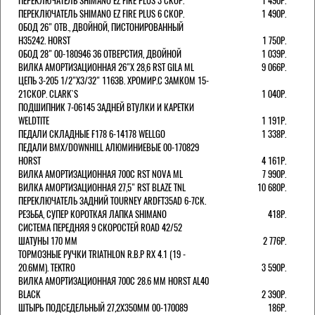
ПЕРЕКЛЮЧАТЕЛЬ SHIMANO EZ FIRE PLUS 3 СКОР.
1 490Р.
ПЕРЕКЛЮЧАТЕЛЬ SHIMANO EZ FIRE PLUS 6 СКОР.
1 490Р.
ОБОД 26" ОТВ., ДВОЙНОЙ, ПИСТОНИРОВАННЫЙ
H35242. HORST
1 750Р.
ОБОД 28" 00-180946 36 ОТВЕРСТИЯ, ДВОЙНОЙ
1 039Р.
ВИЛКА АМОРТИЗАЦИОННАЯ 26"Х 28,6 RST GILA ML
9 066Р.
ЦЕПЬ 3-205 1/2"X3/32" 116ЗВ. ХРОМИР.С ЗАМКОМ 15-
21СКОР. CLARK`S
1 040Р.
ПОДШИПНИК 7-06145 ЗАДНЕЙ ВТУЛКИ И КАРЕТКИ
WELDTITE
1 191Р.
ПЕДАЛИ СКЛАДНЫЕ F178 6-14178 WELLGO
1 338Р.
ПЕДАЛИ BMX/DOWNHILL АЛЮМИНИЕВЫЕ 00-170829
HORST
4 161Р.
ВИЛКА АМОРТИЗАЦИОННАЯ 700С RST NOVA ML
7 990Р.
ВИЛКА АМОРТИЗАЦИОННАЯ 27,5" RST BLAZE TNL
10 680Р.
ПЕРЕКЛЮЧАТЕЛЬ ЗАДНИЙ TOURNEY ARDFT35AD 6-7СК.
РЕЗЬБА, СУПЕР КОРОТКАЯ ЛАПКА SHIMANO
418Р.
СИСТЕМА ПЕРЕДНЯЯ 9 СКОРОСТЕЙ ROAD 42/52
ШАТУНЫ 170 ММ
2 776Р.
ТОРМОЗНЫЕ РУЧКИ TRIATHLON R.B.P RX 4.1 (19 -
20.6ММ). TEKTRO
3 590Р.
ВИЛКА АМОРТИЗАЦИОННАЯ 700C 28.6 ММ HORST AL40
BLACK
2 390Р.
ШТЫРЬ ПОДСЕДЕЛЬНЫЙ 27,2Х350ММ 00-170089
186Р.