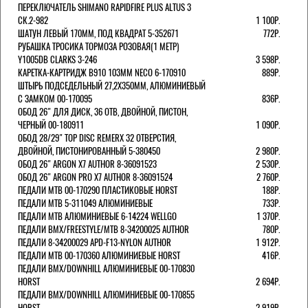
ПЕРЕКЛЮЧАТЕЛЬ SHIMANO RAPIDFIRE PLUS ALTUS 3
СК.2-982
1 100Р.
ШАТУН ЛЕВЫЙ 170ММ, ПОД КВАДРАТ 5-352671
772Р.
РУБАШКА ТРОСИКА ТОРМОЗА РОЗОВАЯ(1 МЕТР)
Y1005DB CLARKS 3-246
3 598Р.
КАРЕТКА-КАРТРИДЖ B910 103ММ NECO 6-170910
889Р.
ШТЫРЬ ПОДСЕДЕЛЬНЫЙ 27,2Х350ММ, АЛЮМИНИЕВЫЙ
С ЗАМКОМ 00-170095
836Р.
ОБОД 26" ДЛЯ ДИСК, 36 ОТВ, ДВОЙНОЙ, ПИСТОН,
ЧЕРНЫЙ 00-180911
1 090Р.
ОБОД 28/29" TOP DISC REMERX 32 ОТВЕРСТИЯ,
ДВОЙНОЙ, ПИСТОНИРОВАННЫЙ 5-380450
2 980Р.
ОБОД 26" ARGON X7 AUTHOR 8-36091523
2 530Р.
ОБОД 26" ARGON PRO X7 AUTHOR 8-36091524
2 760Р.
ПЕДАЛИ МТВ 00-170290 ПЛАСТИКОВЫЕ HORST
188Р.
ПЕДАЛИ MTB 5-311049 АЛЮМИНИЕВЫЕ
733Р.
ПЕДАЛИ MTB АЛЮМИНИЕВЫЕ 6-14224 WELLGO
1 370Р.
ПЕДАЛИ BMX/FREESTYLE/MTB 8-34200025 AUTHOR
780Р.
ПЕДАЛИ 8-34200029 APD-F13-NYLON AUTHOR
1 912Р.
ПЕДАЛИ МТВ 00-170360 АЛЮМИНИЕВЫЕ HORST
416Р.
ПЕДАЛИ BMX/DOWNHILL АЛЮМИНИЕВЫЕ 00-170830
HORST
2 694Р.
ПЕДАЛИ BMX/DOWNHILL АЛЮМИНИЕВЫЕ 00-170855
HORST
2 919Р.