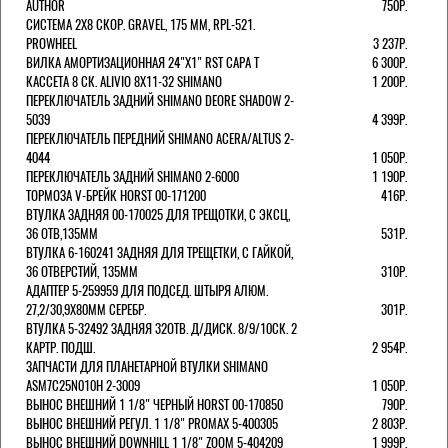
AUTHOR
750Р.
СИСТЕМА 2Х8 СКОР. GRAVEL, 175 ММ, RPL-521.
PROWHEEL
3 237Р.
ВИЛКА АМОРТИЗАЦИОННАЯ 24"Х1" RST CAPA Т
6 300Р.
КАССЕТА 8 СК. ALIVIO 8Х11-32 SHIMANO
1 200Р.
ПЕРЕКЛЮЧАТЕЛЬ ЗАДНИЙ SHIMANO DEORE SHADOW 2-
5039
4 399Р.
ПЕРЕКЛЮЧАТЕЛЬ ПЕРЕДНИЙ SHIMANO ACERA/ALTUS 2-
4044
1 050Р.
ПЕРЕКЛЮЧАТЕЛЬ ЗАДНИЙ SHIMANO 2-6000
1 190Р.
ТОРМОЗА V-БРЕЙК HORST 00-171200
416Р.
ВТУЛКА ЗАДНЯЯ 00-170025 ДЛЯ ТРЕЩОТКИ, С ЭКСЦ,
36 ОТВ,135ММ
531Р.
ВТУЛКА 6-160241 ЗАДНЯЯ ДЛЯ ТРЕЩЕТКИ, С ГАЙКОЙ,
36 ОТВЕРСТИЙ, 135ММ
310Р.
АДАПТЕР 5-259959 ДЛЯ ПОДСЕД. ШТЫРЯ АЛЮМ.
27,2/30,9Х80ММ СЕРЕБР.
301Р.
ВТУЛКА 5-32492 ЗАДНЯЯ 32ОТВ. Д/ДИСК. 8/9/10СК. 2
КАРТР. ПОДШ.
2 954Р.
ЗАПЧАСТИ ДЛЯ ПЛАНЕТАРНОЙ ВТУЛКИ SHIMANO
ASM7C25N010H 2-3009
1 050Р.
ВЫНОС ВНЕШНИЙ 1 1/8" ЧЕРНЫЙ HORST 00-170850
790Р.
ВЫНОС ВНЕШНИЙ РЕГУЛ. 1 1/8" PROMAX 5-400305
2 803Р.
ВЫНОС ВНЕШНИЙ DOWNHILL 1 1/8" ZOOM 5-404209
1 999Р.