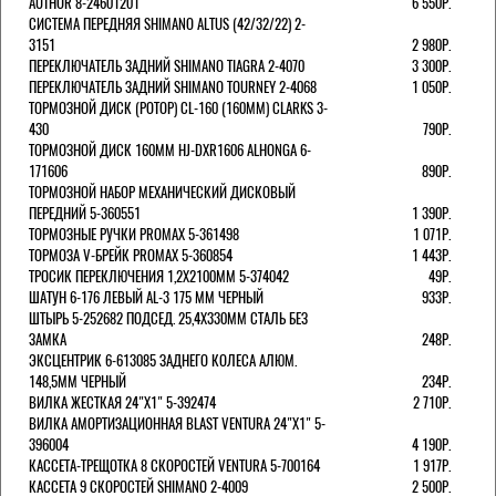
AUTHOR 8-24601201
6 550Р.
СИСТЕМА ПЕРЕДНЯЯ SHIMANO ALTUS (42/32/22) 2-
3151
2 980Р.
ПЕРЕКЛЮЧАТЕЛЬ ЗАДНИЙ SHIMANO TIAGRA 2-4070
3 300Р.
ПЕРЕКЛЮЧАТЕЛЬ ЗАДНИЙ SHIMANO TOURNEY 2-4068
1 050Р.
ТОРМОЗНОЙ ДИСК (РОТОР) CL-160 (160ММ) CLARKS 3-
430
790Р.
ТОРМОЗНОЙ ДИСК 160ММ HJ-DXR1606 ALHONGA 6-
171606
890Р.
ТОРМОЗНОЙ НАБОР МЕХАНИЧЕСКИЙ ДИСКОВЫЙ
ПЕРЕДНИЙ 5-360551
1 390Р.
ТОРМОЗНЫЕ РУЧКИ PROMAX 5-361498
1 071Р.
ТОРМОЗА V-БРЕЙК PROMAX 5-360854
1 443Р.
ТРОСИК ПЕРЕКЛЮЧЕНИЯ 1,2Х2100ММ 5-374042
49Р.
ШАТУН 6-176 ЛЕВЫЙ AL-3 175 ММ ЧЕРНЫЙ
933Р.
ШТЫРЬ 5-252682 ПОДСЕД. 25,4Х330ММ СТАЛЬ БЕЗ
ЗАМКА
248Р.
ЭКСЦЕНТРИК 6-613085 ЗАДНЕГО КОЛЕСА АЛЮМ.
148,5ММ ЧЕРНЫЙ
234Р.
ВИЛКА ЖЕСТКАЯ 24"Х1" 5-392474
2 710Р.
ВИЛКА АМОРТИЗАЦИОННАЯ BLAST VENTURA 24"Х1" 5-
396004
4 190Р.
КАССЕТА-ТРЕЩОТКА 8 СКОРОСТЕЙ VENTURA 5-700164
1 917Р.
КАССЕТА 9 СКОРОСТЕЙ SHIMANO 2-4009
2 500Р.