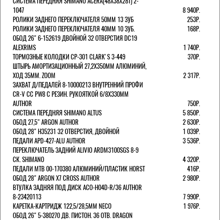
СИСТЕМА ПЕРЕДНЯЯ SHIMANO ACERA(48Х38Х28Т) 2-
1047
8 940Р.
РОЛИКИ ЗАДНЕГО ПЕРЕКЛЮЧАТЕЛЯ 50ММ 13 ЗУБ
253Р.
РОЛИКИ ЗАДНЕГО ПЕРЕКЛЮЧАТЕЛЯ 40ММ 10 ЗУБ.
168Р.
ОБОД 26" 6-152619 ДВОЙНОЙ 32 ОТВЕРСТИЯ DC19
ALEXRIMS
1 740Р.
ТОРМОЗНЫЕ КОЛОДКИ CP-301 CLARK'S 3-449
370Р.
ШТЫРЬ АМОРТИЗАЦИОННЫЙ 27,2Х350ММ АЛЮМИНИЙ,
ХОД 35ММ. ZOOM
2 317Р.
ЗАХВАТ Д/ПЕДАЛЕЙ 8-10000213 ВНУТРЕННИЙ ПРОФИ
CR-V CC PW8 С РЕЗИН. РУКОЯТКОЙ 6/8X330ММ
AUTHOR
750Р.
СИСТЕМА ПЕРЕДНЯЯ SHIMANO ALTUS
5 850Р.
ОБОД 27,5" ARGON AUTHOR
2 630Р.
ОБОД 28" H35231 32 ОТВЕРСТИЯ, ДВОЙНОЙ
1 039Р.
ПЕДАЛИ APD-427-ALU AUTHOR
3 536Р.
ПЕРЕКЛЮЧАТЕЛЬ ЗАДНИЙ ALIVIO ARDM3100SGS 8-9
СК. SHIMANO
4 320Р.
ПЕДАЛИ MTB 00-170380 АЛЮМИНИЙ/ПЛАСТИК HORST
416Р.
ОБОД 28" ARGON X7 CROSS AUTHOR
2 980Р.
ВТУЛКА ЗАДНЯЯ ПОД ДИСК ACO-H04D-R/36 AUTHOR
8-23420113
7 990Р.
КАРЕТКА-КАРТРИДЖ 122,5/28,5ММ NECO
1 976Р.
ОБОД 26" 5-380270 ДВ. ПИСТОН. 36 ОТВ. DRAGON