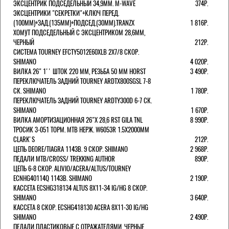
ЭКСЦЕНТРИК ПОДСЕДЕЛЬНЫЙ 34,9ММ. M-WAVE
374Р.
ЭКСЦЕНТРИКИ "СЕКРЕТКИ"+КЛЮЧ ПЕРЕД.
(100ММ)+ЗАД.(135ММ)+ПОДСЕД.(30ММ).TRANZX
1 816Р.
ХОМУТ ПОДСЕДЕЛЬНЫЙ С ЭКСЦЕНТРИКОМ 28,6ММ,
ЧЕРНЫЙ
212Р.
СИСТЕМА TOURNEY EFCTY5012E60XLB 2X7/8 СКОР.
SHIMANO
4 020Р.
ВИЛКА 26" 1'' ШТОК 220 ММ, РЕЗЬБА 50 ММ HORST
3 490Р.
ПЕРЕКЛЮЧАТЕЛЬ ЗАДНИЙ TOURNEY ARDTX800SGSL 7-8
СК. SHIMANO
1 780Р.
ПЕРЕКЛЮЧАТЕЛЬ ЗАДНИЙ TOURNEY ARDTY300D 6-7 СК.
SHIMANO
1 670Р.
ВИЛКА АМОРТИЗАЦИОННАЯ 26"Х 28,6 RST GILA TNL
8 990Р.
ТРОСИК 3-051 ТОРМ. MTB НЕРЖ. W6053R 1.5Х2000ММ
СLARK'S
212Р.
ЦЕПЬ DEORE/TIAGRA 114ЗВ. 9 СКОР. SHIMANO
2 968Р.
ПЕДАЛИ MTB/CROSS/ TREKKING AUTHOR
890Р.
ЦЕПЬ 6-8 СКОР. ALIVIO/ACERA/ALTUS/TOURNEY
ECNHG40114Q 114ЗВ. SHIMANO
2 190Р.
КАССЕТА ECSHG318134 ALTUS 8Х11-34 IG/HG 8 СКОР.
SHIMANO
3 640Р.
КАССЕТА 8 СКОР. ECSHG418130 ACERA 8Х11-30 IG/HG
SHIMANO
2 490Р.
ПЕДАЛИ ПЛАСТИКОВЫЕ С ОТРАЖАТЕЛЯМИ, ЧЕРНЫЕ.