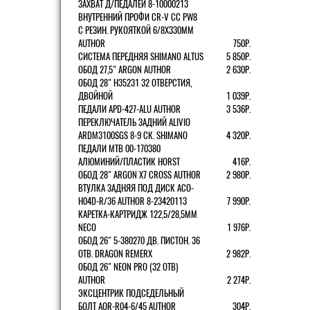
ЗАХВАТ Д/ПЕДАЛЕЙ 8-10000213
ВНУТРЕННИЙ ПРОФИ CR-V CC PW8
С РЕЗИН. РУКОЯТКОЙ 6/8X330ММ
AUTHOR
750Р.
СИСТЕМА ПЕРЕДНЯЯ SHIMANO ALTUS
5 850Р.
ОБОД 27,5" ARGON AUTHOR
2 630Р.
ОБОД 28" H35231 32 ОТВЕРСТИЯ,
ДВОЙНОЙ
1 039Р.
ПЕДАЛИ APD-427-ALU AUTHOR
3 536Р.
ПЕРЕКЛЮЧАТЕЛЬ ЗАДНИЙ ALIVIO
ARDM3100SGS 8-9 СК. SHIMANO
4 320Р.
ПЕДАЛИ MTB 00-170380
АЛЮМИНИЙ/ПЛАСТИК HORST
416Р.
ОБОД 28" ARGON X7 CROSS AUTHOR
2 980Р.
ВТУЛКА ЗАДНЯЯ ПОД ДИСК ACO-
H04D-R/36 AUTHOR 8-23420113
7 990Р.
КАРЕТКА-КАРТРИДЖ 122,5/28,5ММ
NECO
1 976Р.
ОБОД 26" 5-380270 ДВ. ПИСТОН. 36
ОТВ. DRAGON REMERX
2 982Р.
ОБОД 26" NEON PRO (32 ОТВ)
AUTHOR
2 274Р.
ЭКСЦЕНТРИК ПОДСЕДЕЛЬНЫЙ
БОЛТ AQR-R04-6/45 AUTHOR
304Р.