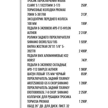
ТРОСИК ПЕРЕКЛЮЧЕНИЯ W5056
CLARK'S 1.1Х2275ММ 3-173
250Р.
ТОРМОЗНЫЕ КОЛОДКИ PROMAX
70ММ 5-361768
313Р.
ЭКСЦЕНТРИК ПЕРЕДНЕГО КОЛЕСА
100 ММ
199Р.
ПЕДАЛИ 8-34200030 APD-F13-NYLON
AUTHOR
2 310Р.
РОЛИКИ ЗАДНЕГО ПЕРЕКЛЮЧАТЕЛЯ
SHIMANO DEORE/SLX/105
1 920Р.
ВИЛКА ЖЕСТКАЯ 26"Х1 1/8" 5-
392778
2 490Р.
ПЕДАЛИ BMX АЛЮМИНИЕВЫЕ H32
HORST
747Р.
ПЕДАЛИ 8-34399092 СКЛАДНЫЕ
APD-113 SIMPLEX AUTHOR
1 980Р.
ШАТУН ЛЕВЫЙ 175 ММ ЧЕРНЫЙ
859Р.
ПЕРЕКЛЮЧАТЕЛЬ ЗАДНИЙ TOURNEY
ARDTZ500GSD GS 6 СКОР.SHIMANO
1 390Р.
ПЕРЕКЛЮЧАТЕЛЬ ЗАДНИЙ TOURNEY
ERDTX800SGSL 7-8 СКОР. SHIMANO
2 250Р.
КОЛПАЧОК ДЛЯ РУБАШКИ ТРОСИКА
ТОРМОЗА PROMAX
1 290Р.
ОБОД 26" ДВ. ДЛЯ ДИСК. ПИСТ. 32