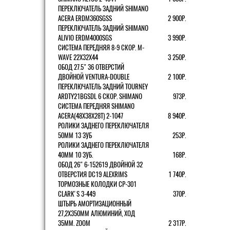
ПЕРЕКЛЮЧАТЕЛЬ ЗАДНИЙ SHIMANO
ACERA ERDM360SGSS
2 900Р.
ПЕРЕКЛЮЧАТЕЛЬ ЗАДНИЙ SHIMANO
ALIVIO ERDM4000SGS
3 990Р.
СИСТЕМА ПЕРЕДНЯЯ 8-9 СКОР. M-
WAVE 22Х32Х44
3 250Р.
ОБОД 27.5" 36 ОТВЕРСТИЙ
ДВОЙНОЙ VENTURA-DOUBLE
2 100Р.
ПЕРЕКЛЮЧАТЕЛЬ ЗАДНИЙ TOURNEY
ARDTY21BGSDL 6 СКОР. SHIMANO
973Р.
СИСТЕМА ПЕРЕДНЯЯ SHIMANO
ACERA(48Х38Х28Т) 2-1047
8 940Р.
РОЛИКИ ЗАДНЕГО ПЕРЕКЛЮЧАТЕЛЯ
50ММ 13 ЗУБ
253Р.
РОЛИКИ ЗАДНЕГО ПЕРЕКЛЮЧАТЕЛЯ
40ММ 10 ЗУБ.
168Р.
ОБОД 26" 6-152619 ДВОЙНОЙ 32
ОТВЕРСТИЯ DC19 ALEXRIMS
1 740Р.
ТОРМОЗНЫЕ КОЛОДКИ CP-301
CLARK'S 3-449
370Р.
ШТЫРЬ АМОРТИЗАЦИОННЫЙ
27,2Х350ММ АЛЮМИНИЙ, ХОД
35ММ. ZOOM
2 317Р.