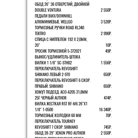
ОБОД 26" 36 ОТВЕРСТИЙ, ДВОЙНОЙ
DOUBLE VENTURA
2 550Р.
ПЕДАЛИ BMX/DOWNHILL
АЛЮМИНИЕВЫЕ. WELLGO
3 528Р.
ТОРМОЗНЫЕ РУЧКИ ROAD RL340
TEKTRO
2 990Р.
СПИЦА С НИППЕЛЕМ 192 Х 2,0ММ,
20"
10Р.
ТРОСИК ТОРМОЗНОЙ 5-372021
49Р.
ВЫНОС/УДЛИНИТЕЛЬ ШТОКА
ВИЛКИ 1 1/8" SC-STH02
1 556Р.
ПЕРЕКЛЮЧАТЕЛЬ REVOSHIFT
SHIMANO ЛЕВЫЙ 2-970
650Р.
ПЕРЕКЛЮЧАТЕЛЬ REVOSHIFT 6 СКОР.
ПРАВЫЙ. SHIMANO
650Р.
ХОМУТ ПОДСЕД. ACO-A205 31,8ММ
25Г ЧЕРНЫЙ AUTHOR
474Р.
ВИЛКА ЖЕСТКАЯ RST RF-M6 26"Х1
1/8" 1-0500
16 340Р.
ТОРМОЗНЫЕ КОЛОДКИ 60 ММ
70Р.
ПЕРЕКЛЮЧАТЕЛЬ TOURNEY
REVOSHIFT 7 СКОР. SHIMANO
745Р.
ОБОД 28-29" XENON PRO AUTHOR
2 550Р.