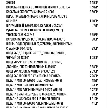
396004
4 190Р.
КАССЕТА-ТРЕЩОТКА 8 СКОРОСТЕЙ VENTURA 5-700164
1 917Р.
КАССЕТА 9 СКОРОСТЕЙ SHIMANO 2-4009
2 500Р.
ПЕРЕКЛЮЧАТЕЛЬ SHIMANO RAPIDFIRE PLUS ALTUS 3
СК.2-982
1 100Р.
ШАТУН ЛЕВЫЙ 170ММ, ПОД КВАДРАТ 5-352671
772Р.
РУБАШКА ТРОСИКА ТОРМОЗА РОЗОВАЯ(1 МЕТР)
Y1005DB CLARKS 3-246
3 598Р.
КАРЕТКА-КАРТРИДЖ B910 103ММ NECO 6-170910
889Р.
ШТЫРЬ ПОДСЕДЕЛЬНЫЙ 27,2Х350ММ, АЛЮМИНИЕВЫЙ
С ЗАМКОМ 00-170095
836Р.
ОБОД 26" ДЛЯ ДИСК, 36 ОТВ, ДВОЙНОЙ, ПИСТОН,
ЧЕРНЫЙ 00-180911
1 090Р.
ОБОД 28/29" TOP DISC REMERX 32 ОТВЕРСТИЯ,
ДВОЙНОЙ, ПИСТОНИРОВАННЫЙ 5-380450
2 980Р.
ОБОД 26" ARGON X7 AUTHOR 8-36091523
2 530Р.
ОБОД 26" ARGON PRO X7 AUTHOR 8-36091524
2 760Р.
ПЕДАЛИ МТВ 00-170290 ПЛАСТИКОВЫЕ HORST
188Р.
ПЕДАЛИ MTB 5-311049 АЛЮМИНИЕВЫЕ
733Р.
ПЕДАЛИ MTB АЛЮМИНИЕВЫЕ 6-14224 WELLGO
1 370Р.
ПЕДАЛИ BMX/FREESTYLE/MTB 8-34200025 AUTHOR
780Р.
ПЕДАЛИ 8-34200029 APD-F13-NYLON AUTHOR
1 912Р.
ПЕДАЛИ МТВ 00-170360 АЛЮМИНИЕВЫЕ HORST
416Р.
ПЕДАЛИ BMX/DOWNHILL АЛЮМИНИЕВЫЕ 00-170830