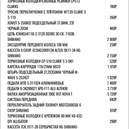
ТОРМОЗНЫЕ КОЛОДКИ+СМЕННЫЕ РЕЗИНКИ CP513
CLARKS
780Р.
ТРОСИК ПЕРЕКЛЮЧЕНИЯ С ТЕФЛОНОМ W7139 СLARK'S
3-119
260Р.
ХОМУТ 5-250802 ПОДСЕДЕЛЬНЫЙ 31,8ММ, 23Г
ЧЕРНЫЙ ZOOM
460Р.
ЦЕПЬ ICNHG54116I 2-3120 DEORE 30 СК. 116ЗВ.
SHIMANO
2 800Р.
ЭКСЦЕНТРИК ПЕРЕДНЕГО КОЛЕСА 100 ММ
234Р.
КАССЕТА 9 СКОР. ECSHG2009134 ALTUS 9Х11-34 HG
SHIMANO
2 150Р.
ТОРМОЗНЫЕ КОЛОДКИ CP-510 CLARK'S 3-041
520Р.
КАРЕТКА-КАРТРИДЖ 119/27ММ NECO
1 976Р.
ШТЫРЬ ПОДСЕДЕЛЬНЫЙ 27,2Х350ММ ЧЕРНЫЙ M-
WAVE 5-252427
1 029Р.
ПЕДАЛИ MTB 5-311024 АЛЮМИНИЕВЫЕ
1 480Р.
ПЕДАЛИ 8-34200021 APD-F11-ALU AUTHOR
3 710Р.
ВИЛКА АМОРТИЗАЦИОННАЯ 700С RST NOVA T
5 720Р.
СИСТЕМА ПЕРЕДНЯЯ
843Р.
ПЕРЕКЛЮЧАТЕЛЬ ЗАДНИЙ TOURNEY ARDTZ500GSB 6
СКОР.SHIMANO
870Р.
ТОРМОЗНЫЕ КОЛОДКИ С КРЕПЕЖОМ 60 ММ VB-632-
DIY ALLIGATOR
290Р.
КАССЕТА 7СК.7Х11-28 СЕРЕБРИСТАЯ HG SHIMANO-