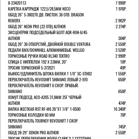
8-23420113
7 990Р.
КАРЕТКА-КАРТРИДЖ 122,5/28,5ММ NECO
1 976Р.
ОБОД 26" 5-380270 ДВ. ПИСТОН. 36 ОТВ. DRAGON
REMERX
2 982Р.
ОБОД 26" NEON PRO (32 ОТВ) AUTHOR
2 274Р.
ЭКСЦЕНТРИК ПОДСЕДЕЛЬНЫЙ БОЛТ AQR-R04-6/45
AUTHOR
304Р.
ОБОД 26" 36 ОТВЕРСТИЙ, ДВОЙНОЙ DOUBLE VENTURA
2 550Р.
ПЕДАЛИ BMX/DOWNHILL АЛЮМИНИЕВЫЕ. WELLGO
3 528Р.
ТОРМОЗНЫЕ РУЧКИ ROAD RL340 TEKTRO
2 990Р.
СПИЦА С НИППЕЛЕМ 192 Х 2,0ММ, 20"
10Р.
ТРОСИК ТОРМОЗНОЙ 5-372021
49Р.
ВЫНОС/УДЛИНИТЕЛЬ ШТОКА ВИЛКИ 1 1/8" SC-STH02
1 556Р.
ПЕРЕКЛЮЧАТЕЛЬ REVOSHIFT SHIMANO ЛЕВЫЙ 2-970
650Р.
ПЕРЕКЛЮЧАТЕЛЬ REVOSHIFT 6 СКОР. ПРАВЫЙ.
SHIMANO
650Р.
ХОМУТ ПОДСЕД. ACO-A205 31,8ММ 25Г ЧЕРНЫЙ
AUTHOR
474Р.
ВИЛКА ЖЕСТКАЯ RST RF-M6 26"Х1 1/8" 1-0500
16 340Р.
ТОРМОЗНЫЕ КОЛОДКИ 60 ММ
70Р.
ПЕРЕКЛЮЧАТЕЛЬ TOURNEY REVOSHIFT 7 СКОР.
SHIMANO
745Р.
ОБОД 28-29" XENON PRO AUTHOR
2 550Р.
ТРОСИК ПЕРЕКЛЮЧЕНИЯ W5056 CLARK'S 1.1Х2275ММ