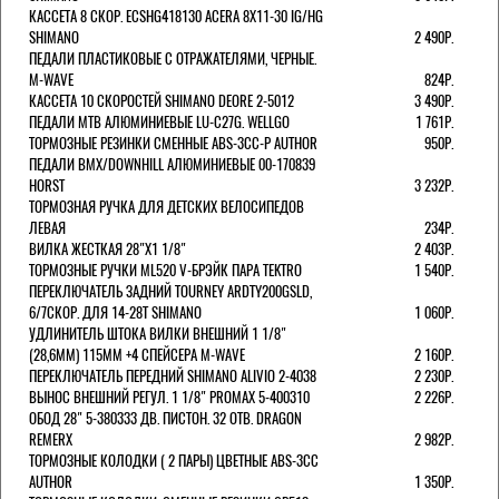
КАССЕТА 8 СКОР. ECSHG418130 ACERA 8Х11-30 IG/HG
SHIMANO
2 490Р.
ПЕДАЛИ ПЛАСТИКОВЫЕ С ОТРАЖАТЕЛЯМИ, ЧЕРНЫЕ.
M-WAVE
824Р.
КАССЕТА 10 СКОРОСТЕЙ SHIMANO DEORE 2-5012
3 490Р.
ПЕДАЛИ MTB АЛЮМИНИЕВЫЕ LU-C27G. WELLGO
1 761Р.
ТОРМОЗНЫЕ РЕЗИНКИ СМЕННЫЕ ABS-3CC-P AUTHOR
950Р.
ПЕДАЛИ BMX/DOWNHILL АЛЮМИНИЕВЫЕ 00-170839
HORST
3 232Р.
ТОРМОЗНАЯ РУЧКА ДЛЯ ДЕТСКИХ ВЕЛОСИПЕДОВ
ЛЕВАЯ
234Р.
ВИЛКА ЖЕСТКАЯ 28"Х1 1/8"
2 403Р.
ТОРМОЗНЫЕ РУЧКИ ML520 V-БРЭЙК ПАРА TEKTRO
1 540Р.
ПЕРЕКЛЮЧАТЕЛЬ ЗАДНИЙ TOURNEY ARDTY200GSLD,
6/7СКОР. ДЛЯ 14-28T SHIMANO
1 060Р.
УДЛИНИТЕЛЬ ШТОКА ВИЛКИ ВНЕШНИЙ 1 1/8"
(28,6ММ) 115ММ +4 СПЕЙСЕРА M-WAVE
2 160Р.
ПЕРЕКЛЮЧАТЕЛЬ ПЕРЕДНИЙ SHIMANO ALIVIO 2-4038
2 230Р.
ВЫНОС ВНЕШНИЙ РЕГУЛ. 1 1/8" PROMAX 5-400310
2 226Р.
ОБОД 28" 5-380333 ДВ. ПИСТОН. 32 ОТВ. DRAGON
REMERX
2 982Р.
ТОРМОЗНЫЕ КОЛОДКИ ( 2 ПАРЫ) ЦВЕТНЫЕ ABS-3CC
AUTHOR
1 350Р.