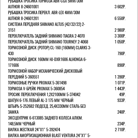
РУБАШКА ТРОСИКА ТОРМОЗА ABR-CGX 5MM/30M
AUTHOR 8-24601001
3 602Р.
РУБАШКА ТРОСИКА ПЕРЕКЛ. ABR-LEX 4MM/30M
AUTHOR 8-24601201
6 550Р.
СИСТЕМА ПЕРЕДНЯЯ SHIMANO ALTUS (42/32/22) 2-
3151
2 980Р.
ПЕРЕКЛЮЧАТЕЛЬ ЗАДНИЙ SHIMANO TIAGRA 2-4070
3 300Р.
ПЕРЕКЛЮЧАТЕЛЬ ЗАДНИЙ SHIMANO TOURNEY 2-4068
1 050Р.
ТОРМОЗНОЙ ДИСК (РОТОР) CL-160 (160ММ) CLARKS 3-
430
790Р.
ТОРМОЗНОЙ ДИСК 160ММ HJ-DXR1606 ALHONGA 6-
171606
890Р.
ТОРМОЗНОЙ НАБОР МЕХАНИЧЕСКИЙ ДИСКОВЫЙ
ПЕРЕДНИЙ 5-360551
1 390Р.
ТОРМОЗНЫЕ РУЧКИ PROMAX 5-361498
1 071Р.
ТОРМОЗА V-БРЕЙК PROMAX 5-360854
1 443Р.
ТРОСИК ПЕРЕКЛЮЧЕНИЯ 1,2Х2100ММ 5-374042
49Р.
ШАТУН 6-176 ЛЕВЫЙ AL-3 175 ММ ЧЕРНЫЙ
933Р.
ШТЫРЬ 5-252682 ПОДСЕД. 25,4Х330ММ СТАЛЬ БЕЗ
ЗАМКА
248Р.
ЭКСЦЕНТРИК 6-613085 ЗАДНЕГО КОЛЕСА АЛЮМ.
148,5ММ ЧЕРНЫЙ
234Р.
ВИЛКА ЖЕСТКАЯ 24"Х1" 5-392474
2 710Р.
ВИЛКА АМОРТИЗАЦИОННАЯ BLAST VENTURA 24"Х1" 5-