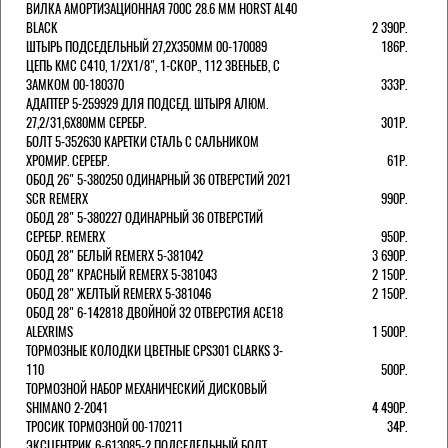
ВИЛКА АМОРТИЗАЦИОННАЯ 700C 28.6 ММ HORST AL40
BLACK
2 390Р.
ШТЫРЬ ПОДСЕДЕЛЬНЫЙ 27,2Х350ММ 00-170089
186Р.
ЦЕПЬ KMC C410, 1/2Х1/8", 1-СКОР., 112 ЗВЕНЬЕВ, С
ЗАМКОМ 00-180370
333Р.
АДАПТЕР 5-259929 ДЛЯ ПОДСЕД. ШТЫРЯ АЛЮМ.
27,2/31,6Х80ММ СЕРЕБР.
301Р.
БОЛТ 5-352630 КАРЕТКИ СТАЛЬ С САЛЬНИКОМ
ХРОМИР. СЕРЕБР.
61Р.
ОБОД 26" 5-380250 ОДИНАРНЫЙ 36 ОТВЕРСТИЙ 2021
SCR REMERX
990Р.
ОБОД 28" 5-380227 ОДИНАРНЫЙ 36 ОТВЕРСТИЙ
СЕРЕБР. REMERX
950Р.
ОБОД 28" БЕЛЫЙ REMERX 5-381042
3 690Р.
ОБОД 28" КРАСНЫЙ REMERX 5-381043
2 150Р.
ОБОД 28" ЖЕЛТЫЙ REMERX 5-381046
2 150Р.
ОБОД 28" 6-142818 ДВОЙНОЙ 32 ОТВЕРСТИЯ ACE18
ALEXRIMS
1 500Р.
ТОРМОЗНЫЕ КОЛОДКИ ЦВЕТНЫЕ CPS301 CLARKS 3-
110
500Р.
ТОРМОЗНОЙ НАБОР МЕХАНИЧЕСКИЙ ДИСКОВЫЙ
SHIMANO 2-2041
4 490Р.
ТРОСИК ТОРМОЗНОЙ 00-170211
34Р.
ЭКСЦЕНТРИК 6-613085-2 ПОДСЕДЕЛЬНЫЙ БОЛТ