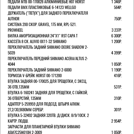
ПЕДАЛИ MTB 00-170828 АЛЮМИНИЕВЫЕ H07 HORST
1 346Р.
ПЕДАЛИ BMX ПЛАСТИКОВЫЕ 6-14123 WELLGO
564Р.
ДЕРЖАТЕЛЬ ("ПЕТУХ") ДЛЯ ЗАДНЕГО ПЕРЕКЛЮЧАТЕЛЯ
AUTHOR
750Р.
СИСТЕМА 2Х8 СКОР. GRAVEL, 175 ММ, RPL-521.
PROWHEEL
3 237Р.
ВИЛКА АМОРТИЗАЦИОННАЯ 24"Х1" RST CAPA Т
6 300Р.
КАССЕТА 8 СК. ALIVIO 8Х11-32 SHIMANO
1 200Р.
ПЕРЕКЛЮЧАТЕЛЬ ЗАДНИЙ SHIMANO DEORE SHADOW 2-
5039
4 399Р.
ПЕРЕКЛЮЧАТЕЛЬ ПЕРЕДНИЙ SHIMANO ACERA/ALTUS 2-
4044
1 050Р.
ПЕРЕКЛЮЧАТЕЛЬ ЗАДНИЙ SHIMANO 2-6000
1 190Р.
ТОРМОЗА V-БРЕЙК HORST 00-171200
416Р.
ВТУЛКА ЗАДНЯЯ 00-170025 ДЛЯ ТРЕЩОТКИ, С ЭКСЦ,
36 ОТВ,135ММ
531Р.
ВТУЛКА 6-160241 ЗАДНЯЯ ДЛЯ ТРЕЩЕТКИ, С ГАЙКОЙ,
36 ОТВЕРСТИЙ, 135ММ
310Р.
АДАПТЕР 5-259959 ДЛЯ ПОДСЕД. ШТЫРЯ АЛЮМ.
27,2/30,9Х80ММ СЕРЕБР.
301Р.
ВТУЛКА 5-32492 ЗАДНЯЯ 32ОТВ. Д/ДИСК. 8/9/10СК. 2
КАРТР. ПОДШ.
2 954Р.
ЗАПЧАСТИ ДЛЯ ПЛАНЕТАРНОЙ ВТУЛКИ SHIMANO
ASM7C25N010H 2-3009
1 050Р.