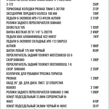
3-173
250Р.
ТОРМОЗНЫЕ КОЛОДКИ PROMAX 70ММ 5-361768
313Р.
ЭКСЦЕНТРИК ПЕРЕДНЕГО КОЛЕСА 100 ММ
199Р.
ПЕДАЛИ 8-34200030 APD-F13-NYLON AUTHOR
2 310Р.
РОЛИКИ ЗАДНЕГО ПЕРЕКЛЮЧАТЕЛЯ SHIMANO
DEORE/SLX/105
1 920Р.
ВИЛКА ЖЕСТКАЯ 26"Х1 1/8" 5-392778
2 490Р.
ПЕДАЛИ BMX АЛЮМИНИЕВЫЕ H32 HORST
747Р.
ПЕДАЛИ 8-34399092 СКЛАДНЫЕ APD-113 SIMPLEX
AUTHOR
1 980Р.
ШАТУН ЛЕВЫЙ 175 ММ ЧЕРНЫЙ
859Р.
ПЕРЕКЛЮЧАТЕЛЬ ЗАДНИЙ TOURNEY ARDTZ500GSD GS 6
СКОР.SHIMANO
1 390Р.
ПЕРЕКЛЮЧАТЕЛЬ ЗАДНИЙ TOURNEY ERDTX800SGSL 7-8
СКОР. SHIMANO
2 250Р.
КОЛПАЧОК ДЛЯ РУБАШКИ ТРОСИКА ТОРМОЗА
PROMAX
1 290Р.
ОБОД 26" ДВ. ДЛЯ ДИСК. ПИСТ. 32 ОТВЕРСТИЯ
REMERX
3 194Р.
РОЛИКИ ЗАДНЕГО ПЕРЕКЛЮЧАТЕЛЯ SHIMANO 2-946
1 090Р.
ХОМУТ ПОДСЕДЕЛЬНЫЙ 31,8ММ СЕРЕБРИСТЫЙ M-
WAVE
410Р.
ХОМУТ ПОДСЕДЕЛЬНЫЙ 34,9ММ ЧЕРНЫЙ M-WAVE
351Р.