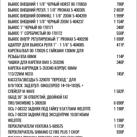
ВЫНОС ВНЕШНИЙ 1 1/8" ЧЕРНЫЙ HORST 00-170850
790Р.
ВЫНОС ВНЕШНИЙ РЕГУЛ. 1 1/8" PROMAX 5-400305
2 803Р.
ВЫНОС ВНЕШНИЙ DOWNHILL 1 1/8" ZOOM 5-404209
1 999Р.
ВЫНОС ВНЕШНИЙ 1 1/8" ЧЕРНЫЙ ZOOM 5-404237
1 154Р.
ВЫНОС 1" ЧЕРНЫЙ 00-170171
348Р.
ВЫНОС 1" СЕРЕБРИСТЫЙ 00-170172
550Р.
ВЫНОС ВНУТР. РЕГУЛИРУЕМЫЙ 1" PROMAX 5-400298
1 690Р.
АДАПТЕР ДЛЯ ВЫНОСА РУЛЯ 1" - 1 1/8" 5-404085
411Р.
КАРЕТКА/ВАЛ 00-170026 С ГАЙКАМИ 130ММ ДЛЯ
РЕЗЬБЫ BSA 68ММ
114Р.
ЧАШКИ ДЛЯ КАРЕТКИ BMX 5-359396
346Р.
КАРЕТКА-КАРТРИДЖ 5-359340 КОРПУС 68ММ
113/22ММ NECO
745Р.
КАССЕТА/ЗВЕЗДЫ 5-320070 "ПЕРЕХОД." ДЛЯ
8/9/10СК. ЗАД.ВТУЛ.-SINGLESPEED 14+16+18ЗУБ. +
СПЕЙСЕР M-WAVE
1 582Р.
ОБОД 26" 36 ОТВЕРСТИЙ, ДВОЙНОЙ FAT
TIRE/SNOWBIKE 5-380938
6 690Р.
ОСЬ 7-08332 ЗАДНЯЯ ПОД ГАЙКУ 9.5Х175ММ WELDTITE
1 198Р.
ОСЬ 7-08339 ЗАДНЯЯ ПОД ЭКСЦЕНТРИК 10.0Х145ММ
WELDTITE
1 198Р.
ПЕРЕКЛЮЧАТЕЛИ VENTURA 5-689575
1 173Р.
ПЕРЕКЛЮЧАТЕЛЬ SHIMANO EZ FIRE PLUS 7 СКОР.
930Р.