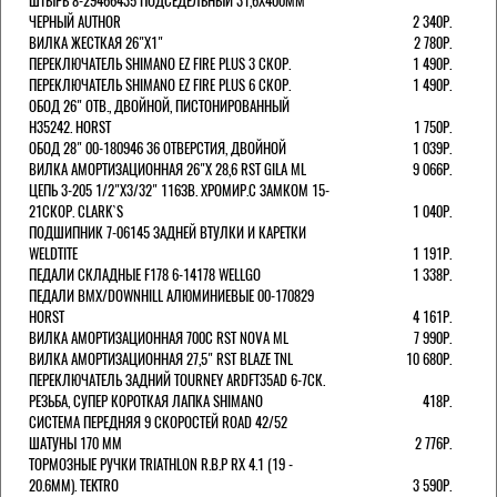
ШТЫРЬ 8-29466435 ПОДСЕДЕЛЬНЫЙ 31,6X400ММ
ЧЕРНЫЙ AUTHOR
2 340Р.
ВИЛКА ЖЕСТКАЯ 26"Х1"
2 780Р.
ПЕРЕКЛЮЧАТЕЛЬ SHIMANO EZ FIRE PLUS 3 СКОР.
1 490Р.
ПЕРЕКЛЮЧАТЕЛЬ SHIMANO EZ FIRE PLUS 6 СКОР.
1 490Р.
ОБОД 26" ОТВ., ДВОЙНОЙ, ПИСТОНИРОВАННЫЙ
H35242. HORST
1 750Р.
ОБОД 28" 00-180946 36 ОТВЕРСТИЯ, ДВОЙНОЙ
1 039Р.
ВИЛКА АМОРТИЗАЦИОННАЯ 26"Х 28,6 RST GILA ML
9 066Р.
ЦЕПЬ 3-205 1/2"X3/32" 116ЗВ. ХРОМИР.С ЗАМКОМ 15-
21СКОР. CLARK`S
1 040Р.
ПОДШИПНИК 7-06145 ЗАДНЕЙ ВТУЛКИ И КАРЕТКИ
WELDTITE
1 191Р.
ПЕДАЛИ СКЛАДНЫЕ F178 6-14178 WELLGO
1 338Р.
ПЕДАЛИ BMX/DOWNHILL АЛЮМИНИЕВЫЕ 00-170829
HORST
4 161Р.
ВИЛКА АМОРТИЗАЦИОННАЯ 700С RST NOVA ML
7 990Р.
ВИЛКА АМОРТИЗАЦИОННАЯ 27,5" RST BLAZE TNL
10 680Р.
ПЕРЕКЛЮЧАТЕЛЬ ЗАДНИЙ TOURNEY ARDFT35AD 6-7СК.
РЕЗЬБА, СУПЕР КОРОТКАЯ ЛАПКА SHIMANO
418Р.
СИСТЕМА ПЕРЕДНЯЯ 9 СКОРОСТЕЙ ROAD 42/52
ШАТУНЫ 170 ММ
2 776Р.
ТОРМОЗНЫЕ РУЧКИ TRIATHLON R.B.P RX 4.1 (19 -
20.6ММ). TEKTRO
3 590Р.