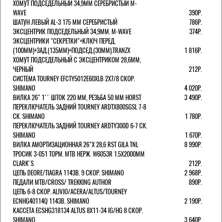
ХОМУТ ПОДСЕДЕЛЬНЫЙ 34,9ММ СЕРЕБРИСТЫЙ M-
WAVE
390Р.
ШАТУН ЛЕВЫЙ AL-3 175 ММ СЕРЕБРИСТЫЙ
786Р.
ЭКСЦЕНТРИК ПОДСЕДЕЛЬНЫЙ 34,9ММ. M-WAVE
374Р.
ЭКСЦЕНТРИКИ "СЕКРЕТКИ"+КЛЮЧ ПЕРЕД.
(100ММ)+ЗАД.(135ММ)+ПОДСЕД.(30ММ).TRANZX
1 816Р.
ХОМУТ ПОДСЕДЕЛЬНЫЙ С ЭКСЦЕНТРИКОМ 28,6ММ,
ЧЕРНЫЙ
212Р.
СИСТЕМА TOURNEY EFCTY5012E60XLB 2X7/8 СКОР.
SHIMANO
4 020Р.
ВИЛКА 26" 1'' ШТОК 220 ММ, РЕЗЬБА 50 ММ HORST
3 490Р.
ПЕРЕКЛЮЧАТЕЛЬ ЗАДНИЙ TOURNEY ARDTX800SGSL 7-8
СК. SHIMANO
1 780Р.
ПЕРЕКЛЮЧАТЕЛЬ ЗАДНИЙ TOURNEY ARDTY300D 6-7 СК.
SHIMANO
1 670Р.
ВИЛКА АМОРТИЗАЦИОННАЯ 26"Х 28,6 RST GILA TNL
8 990Р.
ТРОСИК 3-051 ТОРМ. MTB НЕРЖ. W6053R 1.5Х2000ММ
СLARK'S
212Р.
ЦЕПЬ DEORE/TIAGRA 114ЗВ. 9 СКОР. SHIMANO
2 968Р.
ПЕДАЛИ MTB/CROSS/ TREKKING AUTHOR
890Р.
ЦЕПЬ 6-8 СКОР. ALIVIO/ACERA/ALTUS/TOURNEY
ECNHG40114Q 114ЗВ. SHIMANO
2 190Р.
КАССЕТА ECSHG318134 ALTUS 8Х11-34 IG/HG 8 СКОР.
SHIMANO
3 640Р.