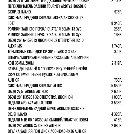
ОБОД 27.5" 36 ОТВЕРСТИЙ ДВОЙНОЙ VENTURA-DOUBLE
2 100Р.
ПЕРЕКЛЮЧАТЕЛЬ ЗАДНИЙ TOURNEY ARDTY21BGSDL 6
СКОР. SHIMANO
973Р.
СИСТЕМА ПЕРЕДНЯЯ SHIMANO ACERA(48Х38Х28Т) 2-
1047
8 940Р.
РОЛИКИ ЗАДНЕГО ПЕРЕКЛЮЧАТЕЛЯ 50ММ 13 ЗУБ
253Р.
РОЛИКИ ЗАДНЕГО ПЕРЕКЛЮЧАТЕЛЯ 40ММ 10 ЗУБ.
168Р.
ОБОД 26" 6-152619 ДВОЙНОЙ 32 ОТВЕРСТИЯ DC19
ALEXRIMS
1 740Р.
ТОРМОЗНЫЕ КОЛОДКИ CP-301 CLARK'S 3-449
370Р.
ШТЫРЬ АМОРТИЗАЦИОННЫЙ 27,2Х350ММ АЛЮМИНИЙ,
ХОД 35ММ. ZOOM
2 317Р.
ЗАХВАТ Д/ПЕДАЛЕЙ 8-10000213 ВНУТРЕННИЙ ПРОФИ
CR-V CC PW8 С РЕЗИН. РУКОЯТКОЙ 6/8X330ММ
AUTHOR
750Р.
СИСТЕМА ПЕРЕДНЯЯ SHIMANO ALTUS
5 850Р.
ОБОД 27,5" ARGON AUTHOR
2 630Р.
ОБОД 28" H35231 32 ОТВЕРСТИЯ, ДВОЙНОЙ
1 039Р.
ПЕДАЛИ APD-427-ALU AUTHOR
3 536Р.
ПЕРЕКЛЮЧАТЕЛЬ ЗАДНИЙ ALIVIO ARDM3100SGS 8-9
СК. SHIMANO
4 320Р.
ПЕДАЛИ MTB 00-170380 АЛЮМИНИЙ/ПЛАСТИК HORST
416Р.
ОБОД 28" ARGON X7 CROSS AUTHOR
2 980Р.
ВТУЛКА ЗАДНЯЯ ПОД ДИСК ACO-H04D-R/36 AUTHOR