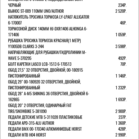
ЧЕРНЫЙ
234Р.
ВЫНОС ST-009 110ММ UNO/AUTHOR
2 520Р.
НАТЯЖИТЕЛЬ ТРОСИКА ТОРМОЗА LY-LPA07 ALLIGATOR
6-170007
46Р.
ТОРМОЗНОЙ ДИСК 140ММ HJ-DXR1406 ALHONGA 6-
171406
1 059Р.
РУБАШКА ТРОСИКА ТОРМОЗА КРАСНАЯ(1 МЕТР)
Y1005DB CLARKS 3-244
3 598Р.
НАПРАВЛЯЮЩИЕ ДЛЯ РУБАШКИ/ГИДРОЛИНИИ M-
WAVE 5-370295
492Р.
БОЛТ КАРЕТКИ LASCO LCB-1513 6-170513
70Р.
ОБОД 27,5" 32 ОТВЕРСТИЯ, ДВОЙНОЙ, 00-180915
ПИСТОНИРОВАННЫЙ
1 146Р.
ОБОД 29" 00-180920 32 ОТВЕРСТИЯ, ДВОЙНОЙ,
ПИСТОНИРОВАННЫЙ
1 232Р.
ОБОД 28" A-M5 SHINING 36 ОТВЕРСТИЯ, ДВОЙНОЙ 6-
162865
1 693Р.
ОБОД 20" 2 ОТВЕРСТИЯ, ОДИНАРНЫЙ FAT
TIRE/SNOWBIKE 5-381090
2 900Р.
ПЕДАЛИ ДЕТСКИЕ MTB 5-311028 ПЛАСТИКОВЫЕ
237Р.
ПЕДАЛИ APD-315-ALU AUTHOR
1 360Р.
ПЕДАЛИ BMX 00-170340 АЛЮМИНИЕВЫЕ HORST
428Р.
ПЕДАЛИ MTB H04 HORST
2 990Р.