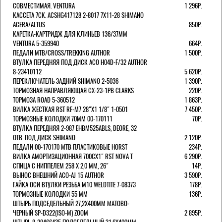
СОВМЕСТИМАЯ. VENTURA
1 296Р.
КАССЕТА 7СК. ACSHG417128 2-8017 7Х11-28 SHIMANO
ACERA/ALTUS
850Р.
КАРЕТКА-КАРТРИДЖ ДЛЯ КЛИНЬЕВ 136/37ММ
VENTURA 5-359940
664Р.
ПЕДАЛИ MTB/CROSS/TREKKING AUTHOR
1 500Р.
ВТУЛКА ПЕРЕДНЯЯ ПОД ДИСК ACO H04D-F/32 AUTHOR
8-23410112
5 620Р.
ПЕРЕКЛЮЧАТЕЛЬ ЗАДНИЙ SHIMANO 2-5036
1 390Р.
ТОРМОЗНАЯ НАПРАВЛЯЮЩАЯ CX-23-1PB CLARKS
220Р.
ТОРМОЗА ROAD 5-360512
1 863Р.
ВИЛКА ЖЕСТКАЯ RST RF-M7 28"Х1 1/8" 1-0501
7 450Р.
ТОРМОЗНЫЕ КОЛОДКИ 70ММ 00-170111
70Р.
ВТУЛКА ПЕРЕДНЯЯ 2-987 EHBM525ABLS, DEORE, 32
ОТВ. ПОД ДИСК SHIMANO
2 120Р.
ПЕДАЛИ 00-170170 МТВ ПЛАСТИКОВЫЕ HORST
234Р.
ВИЛКА АМОРТИЗАЦИОННАЯ 700СХ1" RST NOVA T
6 290Р.
СПИЦА С НИППЕЛЕМ 258 Х 2,0 ММ, 26"
14Р.
ВЫНОС ВНЕШНИЙ ACO-AJ 15 AUTHOR
3 590Р.
ГАЙКА ОСИ ВТУЛКИ РЕЗЬБА М10 WELDTITE 7-08373
178Р.
ТОРМОЗНЫЕ КОЛОДКИ 55 ММ
136Р.
ШТЫРЬ ПОДСЕДЕЛЬНЫЙ 27,2Х400ММ МАТОВО-
ЧЕРНЫЙ SP-D322(ISO-M) ZOOM
2 895Р.