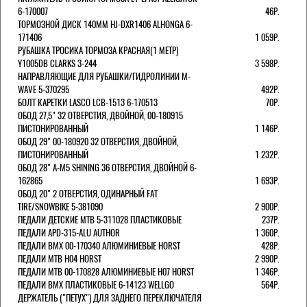
6-170007
46Р.
ТОРМОЗНОЙ ДИСК 140ММ HJ-DXR1406 ALHONGA 6-
171406
1 059Р.
РУБАШКА ТРОСИКА ТОРМОЗА КРАСНАЯ(1 МЕТР)
Y1005DB CLARKS 3-244
3 598Р.
НАПРАВЛЯЮЩИЕ ДЛЯ РУБАШКИ/ГИДРОЛИНИИ M-
WAVE 5-370295
492Р.
БОЛТ КАРЕТКИ LASCO LCB-1513 6-170513
70Р.
ОБОД 27,5" 32 ОТВЕРСТИЯ, ДВОЙНОЙ, 00-180915
ПИСТОНИРОВАННЫЙ
1 146Р.
ОБОД 29" 00-180920 32 ОТВЕРСТИЯ, ДВОЙНОЙ,
ПИСТОНИРОВАННЫЙ
1 232Р.
ОБОД 28" A-M5 SHINING 36 ОТВЕРСТИЯ, ДВОЙНОЙ 6-
162865
1 693Р.
ОБОД 20" 2 ОТВЕРСТИЯ, ОДИНАРНЫЙ FAT
TIRE/SNOWBIKE 5-381090
2 900Р.
ПЕДАЛИ ДЕТСКИЕ MTB 5-311028 ПЛАСТИКОВЫЕ
237Р.
ПЕДАЛИ APD-315-ALU AUTHOR
1 360Р.
ПЕДАЛИ BMX 00-170340 АЛЮМИНИЕВЫЕ HORST
428Р.
ПЕДАЛИ MTB H04 HORST
2 990Р.
ПЕДАЛИ MTB 00-170828 АЛЮМИНИЕВЫЕ H07 HORST
1 346Р.
ПЕДАЛИ BMX ПЛАСТИКОВЫЕ 6-14123 WELLGO
564Р.
ДЕРЖАТЕЛЬ ("ПЕТУХ") ДЛЯ ЗАДНЕГО ПЕРЕКЛЮЧАТЕЛЯ