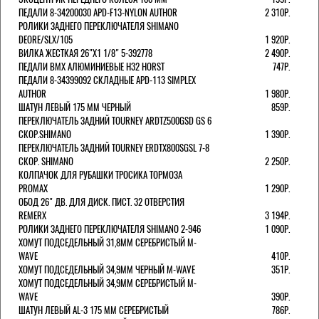
ПЕДАЛИ 8-34200030 APD-F13-NYLON AUTHOR
2 310Р.
РОЛИКИ ЗАДНЕГО ПЕРЕКЛЮЧАТЕЛЯ SHIMANO
DEORE/SLX/105
1 920Р.
ВИЛКА ЖЕСТКАЯ 26"Х1 1/8" 5-392778
2 490Р.
ПЕДАЛИ BMX АЛЮМИНИЕВЫЕ H32 HORST
747Р.
ПЕДАЛИ 8-34399092 СКЛАДНЫЕ APD-113 SIMPLEX
AUTHOR
1 980Р.
ШАТУН ЛЕВЫЙ 175 ММ ЧЕРНЫЙ
859Р.
ПЕРЕКЛЮЧАТЕЛЬ ЗАДНИЙ TOURNEY ARDTZ500GSD GS 6
СКОР.SHIMANO
1 390Р.
ПЕРЕКЛЮЧАТЕЛЬ ЗАДНИЙ TOURNEY ERDTX800SGSL 7-8
СКОР. SHIMANO
2 250Р.
КОЛПАЧОК ДЛЯ РУБАШКИ ТРОСИКА ТОРМОЗА
PROMAX
1 290Р.
ОБОД 26" ДВ. ДЛЯ ДИСК. ПИСТ. 32 ОТВЕРСТИЯ
REMERX
3 194Р.
РОЛИКИ ЗАДНЕГО ПЕРЕКЛЮЧАТЕЛЯ SHIMANO 2-946
1 090Р.
ХОМУТ ПОДСЕДЕЛЬНЫЙ 31,8ММ СЕРЕБРИСТЫЙ M-
WAVE
410Р.
ХОМУТ ПОДСЕДЕЛЬНЫЙ 34,9ММ ЧЕРНЫЙ M-WAVE
351Р.
ХОМУТ ПОДСЕДЕЛЬНЫЙ 34,9ММ СЕРЕБРИСТЫЙ M-
WAVE
390Р.
ШАТУН ЛЕВЫЙ AL-3 175 ММ СЕРЕБРИСТЫЙ
786Р.