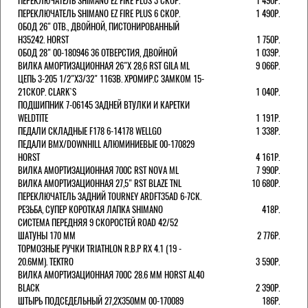
ПЕРЕКЛЮЧАТЕЛЬ SHIMANO EZ FIRE PLUS 3 СКОР.
1 490Р.
ПЕРЕКЛЮЧАТЕЛЬ SHIMANO EZ FIRE PLUS 6 СКОР.
1 490Р.
ОБОД 26" ОТВ., ДВОЙНОЙ, ПИСТОНИРОВАННЫЙ
H35242. HORST
1 750Р.
ОБОД 28" 00-180946 36 ОТВЕРСТИЯ, ДВОЙНОЙ
1 039Р.
ВИЛКА АМОРТИЗАЦИОННАЯ 26"Х 28,6 RST GILA ML
9 066Р.
ЦЕПЬ 3-205 1/2"X3/32" 116ЗВ. ХРОМИР.С ЗАМКОМ 15-
21СКОР. CLARK`S
1 040Р.
ПОДШИПНИК 7-06145 ЗАДНЕЙ ВТУЛКИ И КАРЕТКИ
WELDTITE
1 191Р.
ПЕДАЛИ СКЛАДНЫЕ F178 6-14178 WELLGO
1 338Р.
ПЕДАЛИ BMX/DOWNHILL АЛЮМИНИЕВЫЕ 00-170829
HORST
4 161Р.
ВИЛКА АМОРТИЗАЦИОННАЯ 700С RST NOVA ML
7 990Р.
ВИЛКА АМОРТИЗАЦИОННАЯ 27,5" RST BLAZE TNL
10 680Р.
ПЕРЕКЛЮЧАТЕЛЬ ЗАДНИЙ TOURNEY ARDFT35AD 6-7СК.
РЕЗЬБА, СУПЕР КОРОТКАЯ ЛАПКА SHIMANO
418Р.
СИСТЕМА ПЕРЕДНЯЯ 9 СКОРОСТЕЙ ROAD 42/52
ШАТУНЫ 170 ММ
2 776Р.
ТОРМОЗНЫЕ РУЧКИ TRIATHLON R.B.P RX 4.1 (19 -
20.6ММ). TEKTRO
3 590Р.
ВИЛКА АМОРТИЗАЦИОННАЯ 700C 28.6 ММ HORST AL40
BLACK
2 390Р.
ШТЫРЬ ПОДСЕДЕЛЬНЫЙ 27,2Х350ММ 00-170089
186Р.