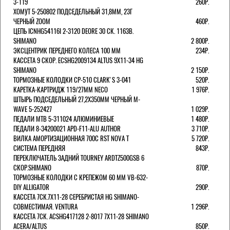
3-119
260Р.
ХОМУТ 5-250802 ПОДСЕДЕЛЬНЫЙ 31,8ММ, 23Г
ЧЕРНЫЙ ZOOM
460Р.
ЦЕПЬ ICNHG54116I 2-3120 DEORE 30 СК. 116ЗВ.
SHIMANO
2 800Р.
ЭКСЦЕНТРИК ПЕРЕДНЕГО КОЛЕСА 100 ММ
234Р.
КАССЕТА 9 СКОР. ECSHG2009134 ALTUS 9Х11-34 HG
SHIMANO
2 150Р.
ТОРМОЗНЫЕ КОЛОДКИ CP-510 CLARK'S 3-041
520Р.
КАРЕТКА-КАРТРИДЖ 119/27ММ NECO
1 976Р.
ШТЫРЬ ПОДСЕДЕЛЬНЫЙ 27,2Х350ММ ЧЕРНЫЙ M-
WAVE 5-252427
1 029Р.
ПЕДАЛИ MTB 5-311024 АЛЮМИНИЕВЫЕ
1 480Р.
ПЕДАЛИ 8-34200021 APD-F11-ALU AUTHOR
3 710Р.
ВИЛКА АМОРТИЗАЦИОННАЯ 700С RST NOVA T
5 720Р.
СИСТЕМА ПЕРЕДНЯЯ
843Р.
ПЕРЕКЛЮЧАТЕЛЬ ЗАДНИЙ TOURNEY ARDTZ500GSB 6
СКОР.SHIMANO
870Р.
ТОРМОЗНЫЕ КОЛОДКИ С КРЕПЕЖОМ 60 ММ VB-632-
DIY ALLIGATOR
290Р.
КАССЕТА 7СК.7Х11-28 СЕРЕБРИСТАЯ HG SHIMANO-
СОВМЕСТИМАЯ. VENTURA
1 296Р.
КАССЕТА 7СК. ACSHG417128 2-8017 7Х11-28 SHIMANO
ACERA/ALTUS
850Р.