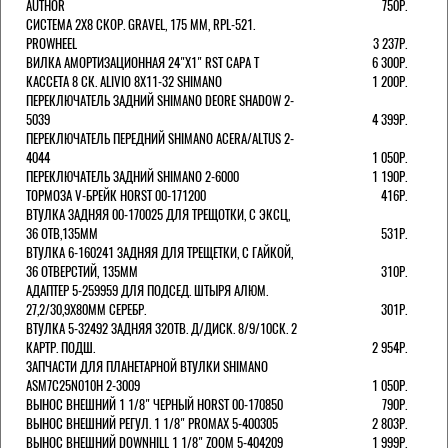
AUTHOR
750Р.
СИСТЕМА 2Х8 СКОР. GRAVEL, 175 ММ, RPL-521.
PROWHEEL
3 237Р.
ВИЛКА АМОРТИЗАЦИОННАЯ 24"Х1" RST CAPA Т
6 300Р.
КАССЕТА 8 СК. ALIVIO 8Х11-32 SHIMANO
1 200Р.
ПЕРЕКЛЮЧАТЕЛЬ ЗАДНИЙ SHIMANO DEORE SHADOW 2-
5039
4 399Р.
ПЕРЕКЛЮЧАТЕЛЬ ПЕРЕДНИЙ SHIMANO ACERA/ALTUS 2-
4044
1 050Р.
ПЕРЕКЛЮЧАТЕЛЬ ЗАДНИЙ SHIMANO 2-6000
1 190Р.
ТОРМОЗА V-БРЕЙК HORST 00-171200
416Р.
ВТУЛКА ЗАДНЯЯ 00-170025 ДЛЯ ТРЕЩОТКИ, С ЭКСЦ,
36 ОТВ,135ММ
531Р.
ВТУЛКА 6-160241 ЗАДНЯЯ ДЛЯ ТРЕЩЕТКИ, С ГАЙКОЙ,
36 ОТВЕРСТИЙ, 135ММ
310Р.
АДАПТЕР 5-259959 ДЛЯ ПОДСЕД. ШТЫРЯ АЛЮМ.
27,2/30,9Х80ММ СЕРЕБР.
301Р.
ВТУЛКА 5-32492 ЗАДНЯЯ 32ОТВ. Д/ДИСК. 8/9/10СК. 2
КАРТР. ПОДШ.
2 954Р.
ЗАПЧАСТИ ДЛЯ ПЛАНЕТАРНОЙ ВТУЛКИ SHIMANO
ASM7C25N010H 2-3009
1 050Р.
ВЫНОС ВНЕШНИЙ 1 1/8" ЧЕРНЫЙ HORST 00-170850
790Р.
ВЫНОС ВНЕШНИЙ РЕГУЛ. 1 1/8" PROMAX 5-400305
2 803Р.
ВЫНОС ВНЕШНИЙ DOWNHILL 1 1/8" ZOOM 5-404209
1 999Р.