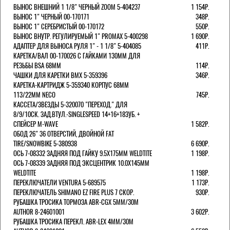
ВЫНОС ВНЕШНИЙ 1 1/8" ЧЕРНЫЙ ZOOM 5-404237
1 154Р.
ВЫНОС 1" ЧЕРНЫЙ 00-170171
348Р.
ВЫНОС 1" СЕРЕБРИСТЫЙ 00-170172
550Р.
ВЫНОС ВНУТР. РЕГУЛИРУЕМЫЙ 1" PROMAX 5-400298
1 690Р.
АДАПТЕР ДЛЯ ВЫНОСА РУЛЯ 1" - 1 1/8" 5-404085
411Р.
КАРЕТКА/ВАЛ 00-170026 С ГАЙКАМИ 130ММ ДЛЯ
РЕЗЬБЫ BSA 68ММ
114Р.
ЧАШКИ ДЛЯ КАРЕТКИ BMX 5-359396
346Р.
КАРЕТКА-КАРТРИДЖ 5-359340 КОРПУС 68ММ
113/22ММ NECO
745Р.
КАССЕТА/ЗВЕЗДЫ 5-320070 "ПЕРЕХОД." ДЛЯ
8/9/10СК. ЗАД.ВТУЛ.-SINGLESPEED 14+16+18ЗУБ. +
СПЕЙСЕР M-WAVE
1 582Р.
ОБОД 26" 36 ОТВЕРСТИЙ, ДВОЙНОЙ FAT
TIRE/SNOWBIKE 5-380938
6 690Р.
ОСЬ 7-08332 ЗАДНЯЯ ПОД ГАЙКУ 9.5Х175ММ WELDTITE
1 198Р.
ОСЬ 7-08339 ЗАДНЯЯ ПОД ЭКСЦЕНТРИК 10.0Х145ММ
WELDTITE
1 198Р.
ПЕРЕКЛЮЧАТЕЛИ VENTURA 5-689575
1 173Р.
ПЕРЕКЛЮЧАТЕЛЬ SHIMANO EZ FIRE PLUS 7 СКОР.
930Р.
РУБАШКА ТРОСИКА ТОРМОЗА ABR-CGX 5MM/30M
AUTHOR 8-24601001
3 602Р.
РУБАШКА ТРОСИКА ПЕРЕКЛ. ABR-LEX 4MM/30M