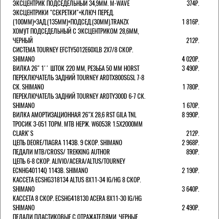
ЭКСЦЕНТРИК ПОДСЕДЕЛЬНЫЙ 34,9ММ. M-WAVE
374Р.
ЭКСЦЕНТРИКИ "СЕКРЕТКИ"+КЛЮЧ ПЕРЕД.
(100ММ)+ЗАД.(135ММ)+ПОДСЕД.(30ММ).TRANZX
1 816Р.
ХОМУТ ПОДСЕДЕЛЬНЫЙ С ЭКСЦЕНТРИКОМ 28,6ММ,
ЧЕРНЫЙ
212Р.
СИСТЕМА TOURNEY EFCTY5012E60XLB 2X7/8 СКОР.
SHIMANO
4 020Р.
ВИЛКА 26" 1'' ШТОК 220 ММ, РЕЗЬБА 50 ММ HORST
3 490Р.
ПЕРЕКЛЮЧАТЕЛЬ ЗАДНИЙ TOURNEY ARDTX800SGSL 7-8
СК. SHIMANO
1 780Р.
ПЕРЕКЛЮЧАТЕЛЬ ЗАДНИЙ TOURNEY ARDTY300D 6-7 СК.
SHIMANO
1 670Р.
ВИЛКА АМОРТИЗАЦИОННАЯ 26"Х 28,6 RST GILA TNL
8 990Р.
ТРОСИК 3-051 ТОРМ. MTB НЕРЖ. W6053R 1.5Х2000ММ
СLARK'S
212Р.
ЦЕПЬ DEORE/TIAGRA 114ЗВ. 9 СКОР. SHIMANO
2 968Р.
ПЕДАЛИ MTB/CROSS/ TREKKING AUTHOR
890Р.
ЦЕПЬ 6-8 СКОР. ALIVIO/ACERA/ALTUS/TOURNEY
ECNHG40114Q 114ЗВ. SHIMANO
2 190Р.
КАССЕТА ECSHG318134 ALTUS 8Х11-34 IG/HG 8 СКОР.
SHIMANO
3 640Р.
КАССЕТА 8 СКОР. ECSHG418130 ACERA 8Х11-30 IG/HG
SHIMANO
2 490Р.
ПЕДАЛИ ПЛАСТИКОВЫЕ С ОТРАЖАТЕЛЯМИ, ЧЕРНЫЕ.