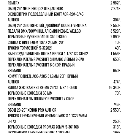
REMERX
2 982Р.
ОБОД 26" NEON PRO (32 ОТВ) AUTHOR
2 274Р.
ЭКСЦЕНТРИК ПОДСЕДЕЛЬНЫЙ БОЛТ AQR-R04-6/45
AUTHOR
304Р.
ОБОД 26" 36 ОТВЕРСТИЙ, ДВОЙНОЙ DOUBLE VENTURA
2 550Р.
ПЕДАЛИ BMX/DOWNHILL АЛЮМИНИЕВЫЕ. WELLGO
3 528Р.
ТОРМОЗНЫЕ РУЧКИ ROAD RL340 TEKTRO
2 990Р.
СПИЦА С НИППЕЛЕМ 192 Х 2,0ММ, 20"
10Р.
ТРОСИК ТОРМОЗНОЙ 5-372021
49Р.
ВЫНОС/УДЛИНИТЕЛЬ ШТОКА ВИЛКИ 1 1/8" SC-STH02
1 556Р.
ПЕРЕКЛЮЧАТЕЛЬ REVOSHIFT SHIMANO ЛЕВЫЙ 2-970
650Р.
ПЕРЕКЛЮЧАТЕЛЬ REVOSHIFT 6 СКОР. ПРАВЫЙ.
SHIMANO
650Р.
ХОМУТ ПОДСЕД. ACO-A205 31,8ММ 25Г ЧЕРНЫЙ
AUTHOR
474Р.
ВИЛКА ЖЕСТКАЯ RST RF-M6 26"Х1 1/8" 1-0500
16 340Р.
ТОРМОЗНЫЕ КОЛОДКИ 60 ММ
70Р.
ПЕРЕКЛЮЧАТЕЛЬ TOURNEY REVOSHIFT 7 СКОР.
SHIMANO
745Р.
ОБОД 28-29" XENON PRO AUTHOR
2 550Р.
ТРОСИК ПЕРЕКЛЮЧЕНИЯ W5056 CLARK'S 1.1Х2275ММ
3-173
250Р.
ТОРМОЗНЫЕ КОЛОДКИ PROMAX 70ММ 5-361768
313Р.
ЭКСЦЕНТРИК ПЕРЕДНЕГО КОЛЕСА 100 ММ
199Р.