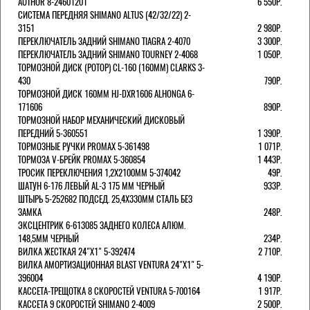
AUTHOR 8-24601201
6 550Р.
СИСТЕМА ПЕРЕДНЯЯ SHIMANO ALTUS (42/32/22) 2-
3151
2 980Р.
ПЕРЕКЛЮЧАТЕЛЬ ЗАДНИЙ SHIMANO TIAGRA 2-4070
3 300Р.
ПЕРЕКЛЮЧАТЕЛЬ ЗАДНИЙ SHIMANO TOURNEY 2-4068
1 050Р.
ТОРМОЗНОЙ ДИСК (РОТОР) CL-160 (160ММ) CLARKS 3-
430
790Р.
ТОРМОЗНОЙ ДИСК 160ММ HJ-DXR1606 ALHONGA 6-
171606
890Р.
ТОРМОЗНОЙ НАБОР МЕХАНИЧЕСКИЙ ДИСКОВЫЙ
ПЕРЕДНИЙ 5-360551
1 390Р.
ТОРМОЗНЫЕ РУЧКИ PROMAX 5-361498
1 071Р.
ТОРМОЗА V-БРЕЙК PROMAX 5-360854
1 443Р.
ТРОСИК ПЕРЕКЛЮЧЕНИЯ 1,2Х2100ММ 5-374042
49Р.
ШАТУН 6-176 ЛЕВЫЙ AL-3 175 ММ ЧЕРНЫЙ
933Р.
ШТЫРЬ 5-252682 ПОДСЕД. 25,4Х330ММ СТАЛЬ БЕЗ
ЗАМКА
248Р.
ЭКСЦЕНТРИК 6-613085 ЗАДНЕГО КОЛЕСА АЛЮМ.
148,5ММ ЧЕРНЫЙ
234Р.
ВИЛКА ЖЕСТКАЯ 24"Х1" 5-392474
2 710Р.
ВИЛКА АМОРТИЗАЦИОННАЯ BLAST VENTURA 24"Х1" 5-
396004
4 190Р.
КАССЕТА-ТРЕЩОТКА 8 СКОРОСТЕЙ VENTURA 5-700164
1 917Р.
КАССЕТА 9 СКОРОСТЕЙ SHIMANO 2-4009
2 500Р.