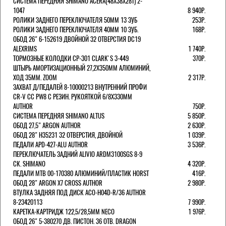
СИСТЕМА ПЕРЕДНЯЯ SHIMANO ACERA(48Х38Х28Т) 2-
1047
8 940Р.
РОЛИКИ ЗАДНЕГО ПЕРЕКЛЮЧАТЕЛЯ 50ММ 13 ЗУБ
253Р.
РОЛИКИ ЗАДНЕГО ПЕРЕКЛЮЧАТЕЛЯ 40ММ 10 ЗУБ.
168Р.
ОБОД 26" 6-152619 ДВОЙНОЙ 32 ОТВЕРСТИЯ DC19
ALEXRIMS
1 740Р.
ТОРМОЗНЫЕ КОЛОДКИ CP-301 CLARK'S 3-449
370Р.
ШТЫРЬ АМОРТИЗАЦИОННЫЙ 27,2Х350ММ АЛЮМИНИЙ,
ХОД 35ММ. ZOOM
2 317Р.
ЗАХВАТ Д/ПЕДАЛЕЙ 8-10000213 ВНУТРЕННИЙ ПРОФИ
CR-V CC PW8 С РЕЗИН. РУКОЯТКОЙ 6/8X330ММ
AUTHOR
750Р.
СИСТЕМА ПЕРЕДНЯЯ SHIMANO ALTUS
5 850Р.
ОБОД 27,5" ARGON AUTHOR
2 630Р.
ОБОД 28" H35231 32 ОТВЕРСТИЯ, ДВОЙНОЙ
1 039Р.
ПЕДАЛИ APD-427-ALU AUTHOR
3 536Р.
ПЕРЕКЛЮЧАТЕЛЬ ЗАДНИЙ ALIVIO ARDM3100SGS 8-9
СК. SHIMANO
4 320Р.
ПЕДАЛИ MTB 00-170380 АЛЮМИНИЙ/ПЛАСТИК HORST
416Р.
ОБОД 28" ARGON X7 CROSS AUTHOR
2 980Р.
ВТУЛКА ЗАДНЯЯ ПОД ДИСК ACO-H04D-R/36 AUTHOR
8-23420113
7 990Р.
КАРЕТКА-КАРТРИДЖ 122,5/28,5ММ NECO
1 976Р.
ОБОД 26" 5-380270 ДВ. ПИСТОН. 36 ОТВ. DRAGON