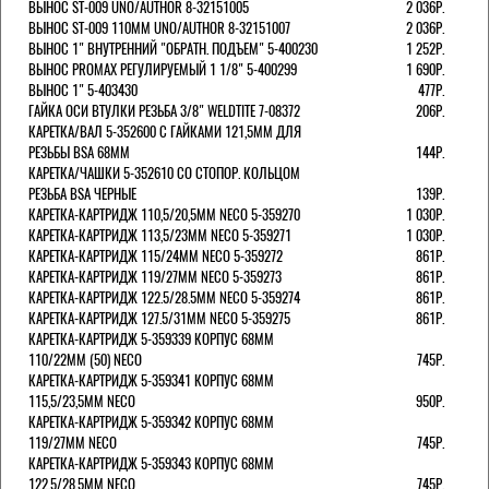
ВЫНОС ST-009 UNO/AUTHOR 8-32151005
2 036Р.
ВЫНОС ST-009 110ММ UNO/AUTHOR 8-32151007
2 036Р.
ВЫНОС 1" ВНУТРЕННИЙ "ОБРАТН. ПОДЪЕМ" 5-400230
1 252Р.
ВЫНОС PROMAX РЕГУЛИРУЕМЫЙ 1 1/8" 5-400299
1 690Р.
ВЫНОС 1" 5-403430
477Р.
ГАЙКА ОСИ ВТУЛКИ РЕЗЬБА 3/8" WELDTITE 7-08372
206Р.
КАРЕТКА/ВАЛ 5-352600 С ГАЙКАМИ 121,5ММ ДЛЯ
РЕЗЬБЫ BSA 68ММ
144Р.
КАРЕТКА/ЧАШКИ 5-352610 СО СТОПОР. КОЛЬЦОМ
РЕЗЬБА BSA ЧЕРНЫЕ
139Р.
КАРЕТКА-КАРТРИДЖ 110,5/20,5ММ NECO 5-359270
1 030Р.
КАРЕТКА-КАРТРИДЖ 113,5/23ММ NECO 5-359271
1 030Р.
КАРЕТКА-КАРТРИДЖ 115/24ММ NECO 5-359272
861Р.
КАРЕТКА-КАРТРИДЖ 119/27ММ NECO 5-359273
861Р.
КАРЕТКА-КАРТРИДЖ 122.5/28.5ММ NECO 5-359274
861Р.
КАРЕТКА-КАРТРИДЖ 127.5/31ММ NECO 5-359275
861Р.
КАРЕТКА-КАРТРИДЖ 5-359339 КОРПУС 68ММ
110/22ММ (50) NECO
745Р.
КАРЕТКА-КАРТРИДЖ 5-359341 КОРПУС 68ММ
115,5/23,5ММ NECO
950Р.
КАРЕТКА-КАРТРИДЖ 5-359342 КОРПУС 68ММ
119/27ММ NECO
745Р.
КАРЕТКА-КАРТРИДЖ 5-359343 КОРПУС 68ММ
122,5/28,5ММ NECO
745Р.