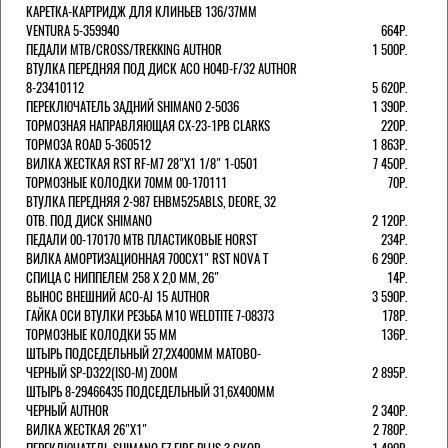
КАРЕТКА-КАРТРИДЖ ДЛЯ КЛИНЬЕВ 136/37ММ
VENTURA 5-359940
664Р.
ПЕДАЛИ MTB/CROSS/TREKKING AUTHOR
1 500Р.
ВТУЛКА ПЕРЕДНЯЯ ПОД ДИСК ACO H04D-F/32 AUTHOR
8-23410112
5 620Р.
ПЕРЕКЛЮЧАТЕЛЬ ЗАДНИЙ SHIMANO 2-5036
1 390Р.
ТОРМОЗНАЯ НАПРАВЛЯЮЩАЯ CX-23-1PB CLARKS
220Р.
ТОРМОЗА ROAD 5-360512
1 863Р.
ВИЛКА ЖЕСТКАЯ RST RF-M7 28"Х1 1/8" 1-0501
7 450Р.
ТОРМОЗНЫЕ КОЛОДКИ 70ММ 00-170111
70Р.
ВТУЛКА ПЕРЕДНЯЯ 2-987 EHBM525ABLS, DEORE, 32
ОТВ. ПОД ДИСК SHIMANO
2 120Р.
ПЕДАЛИ 00-170170 МТВ ПЛАСТИКОВЫЕ HORST
234Р.
ВИЛКА АМОРТИЗАЦИОННАЯ 700СХ1" RST NOVA T
6 290Р.
СПИЦА С НИППЕЛЕМ 258 Х 2,0 ММ, 26"
14Р.
ВЫНОС ВНЕШНИЙ ACO-AJ 15 AUTHOR
3 590Р.
ГАЙКА ОСИ ВТУЛКИ РЕЗЬБА М10 WELDTITE 7-08373
178Р.
ТОРМОЗНЫЕ КОЛОДКИ 55 ММ
136Р.
ШТЫРЬ ПОДСЕДЕЛЬНЫЙ 27,2Х400ММ МАТОВО-
ЧЕРНЫЙ SP-D322(ISO-M) ZOOM
2 895Р.
ШТЫРЬ 8-29466435 ПОДСЕДЕЛЬНЫЙ 31,6X400ММ
ЧЕРНЫЙ AUTHOR
2 340Р.
ВИЛКА ЖЕСТКАЯ 26"Х1"
2 780Р.