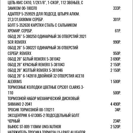
ЦЕПЬ KMC C410, 1/2Х1/8", 1-СКОР., 112 ЗВЕНЬЕВ, С
ЗАМКОМ 00-180370
333Р.
АДАПТЕР 5-259929 ДЛЯ ПОДСЕД. ШТЫРЯ АЛЮМ.
27,2/31,6Х80ММ СЕРЕБР.
301Р.
БОЛТ 5-352630 КАРЕТКИ СТАЛЬ С САЛЬНИКОМ
ХРОМИР. СЕРЕБР.
61Р.
ОБОД 26" 5-380250 ОДИНАРНЫЙ 36 ОТВЕРСТИЙ 2021
SCR REMERX
990Р.
ОБОД 28" 5-380227 ОДИНАРНЫЙ 36 ОТВЕРСТИЙ
СЕРЕБР. REMERX
950Р.
ОБОД 28" БЕЛЫЙ REMERX 5-381042
3 690Р.
ОБОД 28" КРАСНЫЙ REMERX 5-381043
2 150Р.
ОБОД 28" ЖЕЛТЫЙ REMERX 5-381046
2 150Р.
ОБОД 28" 6-142818 ДВОЙНОЙ 32 ОТВЕРСТИЯ ACE18
ALEXRIMS
1 500Р.
ТОРМОЗНЫЕ КОЛОДКИ ЦВЕТНЫЕ CPS301 CLARKS 3-
110
500Р.
ТОРМОЗНОЙ НАБОР МЕХАНИЧЕСКИЙ ДИСКОВЫЙ
SHIMANO 2-2041
4 490Р.
ТРОСИК ТОРМОЗНОЙ 00-170211
34Р.
ЭКСЦЕНТРИК 6-613085-2 ПОДСЕДЕЛЬНЫЙ БОЛТ
ЧЕРНЫЙ
234Р.
ВЫНОС ST-009 110ММ UNO/AUTHOR
2 520Р.
НАТЯЖИТЕЛЬ ТРОСИКА ТОРМОЗА LY-LPA07 ALLIGATOR