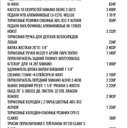
M-WAVE
824Р.
КАССЕТА 10 СКОРОСТЕЙ SHIMANO DEORE 2-5012
3 490Р.
ПЕДАЛИ MTB АЛЮМИНИЕВЫЕ LU-C27G. WELLGO
1 761Р.
ТОРМОЗНЫЕ РЕЗИНКИ СМЕННЫЕ ABS-3CC-P AUTHOR
950Р.
ПЕДАЛИ BMX/DOWNHILL АЛЮМИНИЕВЫЕ 00-170839
HORST
3 232Р.
ТОРМОЗНАЯ РУЧКА ДЛЯ ДЕТСКИХ ВЕЛОСИПЕДОВ
ЛЕВАЯ
234Р.
ВИЛКА ЖЕСТКАЯ 28"Х1 1/8"
2 403Р.
ТОРМОЗНЫЕ РУЧКИ ML520 V-БРЭЙК ПАРА TEKTRO
1 540Р.
ПЕРЕКЛЮЧАТЕЛЬ ЗАДНИЙ TOURNEY ARDTY200GSLD,
6/7СКОР. ДЛЯ 14-28T SHIMANO
1 060Р.
УДЛИНИТЕЛЬ ШТОКА ВИЛКИ ВНЕШНИЙ 1 1/8"
(28,6ММ) 115ММ +4 СПЕЙСЕРА M-WAVE
2 160Р.
ПЕРЕКЛЮЧАТЕЛЬ ПЕРЕДНИЙ SHIMANO ALIVIO 2-4038
2 230Р.
ВЫНОС ВНЕШНИЙ РЕГУЛ. 1 1/8" PROMAX 5-400310
2 226Р.
ОБОД 28" 5-380333 ДВ. ПИСТОН. 32 ОТВ. DRAGON
REMERX
2 982Р.
ТОРМОЗНЫЕ КОЛОДКИ ( 2 ПАРЫ) ЦВЕТНЫЕ ABS-3CC
AUTHOR
1 350Р.
ТОРМОЗНЫЕ КОЛОДКИ+СМЕННЫЕ РЕЗИНКИ CP513
CLARKS
780Р.
ТРОСИК ПЕРЕКЛЮЧЕНИЯ С ТЕФЛОНОМ W7139 СLARK'S