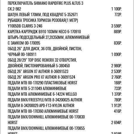
ПЕРЕКЛЮЧАТЕЛЬ SHIMANO RAPIDFIRE PLUS ALTUS 3
СК.2-982
1 100Р.
ШАТУН ЛЕВЫЙ 170ММ, ПОД КВАДРАТ 5-352671
772Р.
РУБАШКА ТРОСИКА ТОРМОЗА РОЗОВАЯ(1 МЕТР)
Y1005DB CLARKS 3-246
3 598Р.
КАРЕТКА-КАРТРИДЖ B910 103ММ NECO 6-170910
889Р.
ШТЫРЬ ПОДСЕДЕЛЬНЫЙ 27,2Х350ММ, АЛЮМИНИЕВЫЙ
С ЗАМКОМ 00-170095
836Р.
ОБОД 26" ДЛЯ ДИСК, 36 ОТВ, ДВОЙНОЙ, ПИСТОН,
ЧЕРНЫЙ 00-180911
1 090Р.
ОБОД 28/29" TOP DISC REMERX 32 ОТВЕРСТИЯ,
ДВОЙНОЙ, ПИСТОНИРОВАННЫЙ 5-380450
2 980Р.
ОБОД 26" ARGON X7 AUTHOR 8-36091523
2 530Р.
ОБОД 26" ARGON PRO X7 AUTHOR 8-36091524
2 760Р.
ПЕДАЛИ МТВ 00-170290 ПЛАСТИКОВЫЕ HORST
188Р.
ПЕДАЛИ MTB 5-311049 АЛЮМИНИЕВЫЕ
733Р.
ПЕДАЛИ MTB АЛЮМИНИЕВЫЕ 6-14224 WELLGO
1 370Р.
ПЕДАЛИ BMX/FREESTYLE/MTB 8-34200025 AUTHOR
780Р.
ПЕДАЛИ 8-34200029 APD-F13-NYLON AUTHOR
1 912Р.
ПЕДАЛИ МТВ 00-170360 АЛЮМИНИЕВЫЕ HORST
416Р.
ПЕДАЛИ BMX/DOWNHILL АЛЮМИНИЕВЫЕ 00-170830
HORST
2 694Р.
ПЕДАЛИ BMX/DOWNHILL АЛЮМИНИЕВЫЕ 00-170855
HORST
2 919Р.