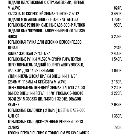
ПЕДАЛИ ПЛАСТИКОВЫЕ С ОТРАЖАТЕЛЯМИ, ЧЕРНЫЕ.
M-WAVE
824Р.
КАССЕТА 10 СКОРОСТЕЙ SHIMANO DEORE 2-5012
3 490Р.
ПЕДАЛИ MTB АЛЮМИНИЕВЫЕ LU-C27G. WELLGO
1 761Р.
ТОРМОЗНЫЕ РЕЗИНКИ СМЕННЫЕ ABS-3CC-P AUTHOR
950Р.
ПЕДАЛИ BMX/DOWNHILL АЛЮМИНИЕВЫЕ 00-170839
HORST
3 232Р.
ТОРМОЗНАЯ РУЧКА ДЛЯ ДЕТСКИХ ВЕЛОСИПЕДОВ
ЛЕВАЯ
234Р.
ВИЛКА ЖЕСТКАЯ 28"Х1 1/8"
2 403Р.
ТОРМОЗНЫЕ РУЧКИ ML520 V-БРЭЙК ПАРА TEKTRO
1 540Р.
ПЕРЕКЛЮЧАТЕЛЬ ЗАДНИЙ TOURNEY ARDTY200GSLD,
6/7СКОР. ДЛЯ 14-28T SHIMANO
1 060Р.
УДЛИНИТЕЛЬ ШТОКА ВИЛКИ ВНЕШНИЙ 1 1/8"
(28,6ММ) 115ММ +4 СПЕЙСЕРА M-WAVE
2 160Р.
ПЕРЕКЛЮЧАТЕЛЬ ПЕРЕДНИЙ SHIMANO ALIVIO 2-4038
2 230Р.
ВЫНОС ВНЕШНИЙ РЕГУЛ. 1 1/8" PROMAX 5-400310
2 226Р.
ОБОД 28" 5-380333 ДВ. ПИСТОН. 32 ОТВ. DRAGON
REMERX
2 982Р.
ТОРМОЗНЫЕ КОЛОДКИ ( 2 ПАРЫ) ЦВЕТНЫЕ ABS-3CC
AUTHOR
1 350Р.
ТОРМОЗНЫЕ КОЛОДКИ+СМЕННЫЕ РЕЗИНКИ CP513
CLARKS
780Р.
ТРОСИК ПЕРЕКЛЮЧЕНИЯ С ТЕФЛОНОМ W7139 СLARK'S