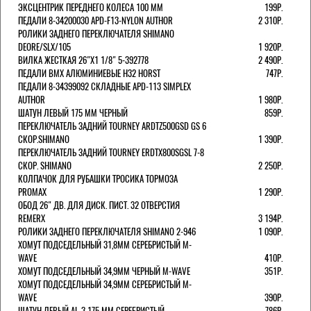
ЭКСЦЕНТРИК ПЕРЕДНЕГО КОЛЕСА 100 ММ
199Р.
ПЕДАЛИ 8-34200030 APD-F13-NYLON AUTHOR
2 310Р.
РОЛИКИ ЗАДНЕГО ПЕРЕКЛЮЧАТЕЛЯ SHIMANO
DEORE/SLX/105
1 920Р.
ВИЛКА ЖЕСТКАЯ 26"Х1 1/8" 5-392778
2 490Р.
ПЕДАЛИ BMX АЛЮМИНИЕВЫЕ H32 HORST
747Р.
ПЕДАЛИ 8-34399092 СКЛАДНЫЕ APD-113 SIMPLEX
AUTHOR
1 980Р.
ШАТУН ЛЕВЫЙ 175 ММ ЧЕРНЫЙ
859Р.
ПЕРЕКЛЮЧАТЕЛЬ ЗАДНИЙ TOURNEY ARDTZ500GSD GS 6
СКОР.SHIMANO
1 390Р.
ПЕРЕКЛЮЧАТЕЛЬ ЗАДНИЙ TOURNEY ERDTX800SGSL 7-8
СКОР. SHIMANO
2 250Р.
КОЛПАЧОК ДЛЯ РУБАШКИ ТРОСИКА ТОРМОЗА
PROMAX
1 290Р.
ОБОД 26" ДВ. ДЛЯ ДИСК. ПИСТ. 32 ОТВЕРСТИЯ
REMERX
3 194Р.
РОЛИКИ ЗАДНЕГО ПЕРЕКЛЮЧАТЕЛЯ SHIMANO 2-946
1 090Р.
ХОМУТ ПОДСЕДЕЛЬНЫЙ 31,8ММ СЕРЕБРИСТЫЙ M-
WAVE
410Р.
ХОМУТ ПОДСЕДЕЛЬНЫЙ 34,9ММ ЧЕРНЫЙ M-WAVE
351Р.
ХОМУТ ПОДСЕДЕЛЬНЫЙ 34,9ММ СЕРЕБРИСТЫЙ M-
WAVE
390Р.
ШАТУН ЛЕВЫЙ AL-3 175 ММ СЕРЕБРИСТЫЙ
786Р.