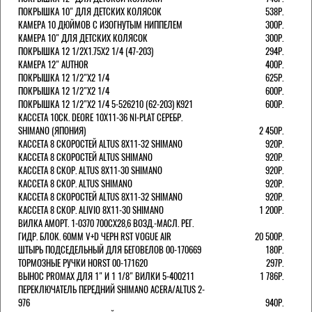
ПОКРЫШКА 10" ДЛЯ ДЕТСКИХ КОЛЯСОК
538Р.
КАМЕРА 10 ДЮЙМОВ С ИЗОГНУТЫМ НИППЕЛЕМ
300Р.
КАМЕРА 10" ДЛЯ ДЕТСКИХ КОЛЯСОК
300Р.
ПОКРЫШКА 12 1/2X1.75X2 1/4 (47-203)
294Р.
КАМЕРА 12" AUTHOR
400Р.
ПОКРЫШКА 12 1/2"Х2 1/4
625Р.
ПОКРЫШКА 12 1/2"Х2 1/4
600Р.
ПОКРЫШКА 12 1/2"Х2 1/4 5-526210 (62-203) K921
600Р.
КАССЕТА 10СК. DEORE 10Х11-36 NI-PLAT СЕРЕБР.
SHIMANO (ЯПОНИЯ)
2 450Р.
КАССЕТА 8 СКОРОСТЕЙ ALTUS 8Х11-32 SHIMANO
920Р.
КАССЕТА 8 СКОРОСТЕЙ ALTUS SHIMANO
920Р.
КАССЕТА 8 СКОР. ALTUS 8Х11-30 SHIMANO
920Р.
КАССЕТА 8 СКОР. ALTUS SHIMANO
920Р.
КАССЕТА 8 СКОРОСТЕЙ ALTUS 8Х11-32 SHIMANO
920Р.
КАССЕТА 8 СКОР. ALIVIO 8Х11-30 SHIMANO
1 200Р.
ВИЛКА АМОРТ. 1-0370 700СХ28,6 ВОЗД.-МАСЛ. РЕГ.
ГИДР. БЛОК. 60ММ V+D ЧЕРН RST VOGUE AIR
20 500Р.
ШТЫРЬ ПОДСЕДЕЛЬНЫЙ ДЛЯ БЕГОВЕЛОВ 00-170669
180Р.
ТОРМОЗНЫЕ РУЧКИ HORST 00-171620
297Р.
ВЫНОС PROMAX ДЛЯ 1" И 1 1/8" ВИЛКИ 5-400211
1 786Р.
ПЕРЕКЛЮЧАТЕЛЬ ПЕРЕДНИЙ SHIMANO ACERA/ALTUS 2-
976
940Р.