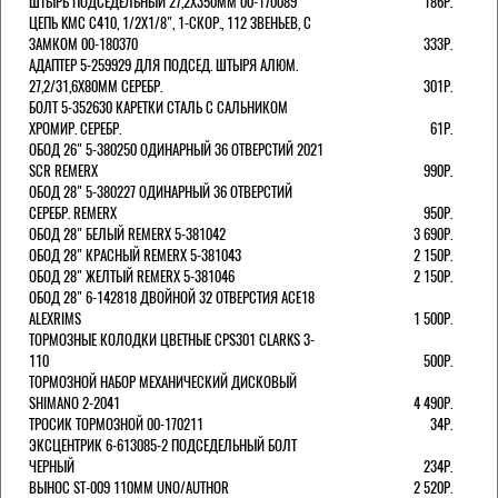
ШТЫРЬ ПОДСЕДЕЛЬНЫЙ 27,2Х350ММ 00-170089
186Р.
ЦЕПЬ KMC C410, 1/2Х1/8", 1-СКОР., 112 ЗВЕНЬЕВ, С
ЗАМКОМ 00-180370
333Р.
АДАПТЕР 5-259929 ДЛЯ ПОДСЕД. ШТЫРЯ АЛЮМ.
27,2/31,6Х80ММ СЕРЕБР.
301Р.
БОЛТ 5-352630 КАРЕТКИ СТАЛЬ С САЛЬНИКОМ
ХРОМИР. СЕРЕБР.
61Р.
ОБОД 26" 5-380250 ОДИНАРНЫЙ 36 ОТВЕРСТИЙ 2021
SCR REMERX
990Р.
ОБОД 28" 5-380227 ОДИНАРНЫЙ 36 ОТВЕРСТИЙ
СЕРЕБР. REMERX
950Р.
ОБОД 28" БЕЛЫЙ REMERX 5-381042
3 690Р.
ОБОД 28" КРАСНЫЙ REMERX 5-381043
2 150Р.
ОБОД 28" ЖЕЛТЫЙ REMERX 5-381046
2 150Р.
ОБОД 28" 6-142818 ДВОЙНОЙ 32 ОТВЕРСТИЯ ACE18
ALEXRIMS
1 500Р.
ТОРМОЗНЫЕ КОЛОДКИ ЦВЕТНЫЕ CPS301 CLARKS 3-
110
500Р.
ТОРМОЗНОЙ НАБОР МЕХАНИЧЕСКИЙ ДИСКОВЫЙ
SHIMANO 2-2041
4 490Р.
ТРОСИК ТОРМОЗНОЙ 00-170211
34Р.
ЭКСЦЕНТРИК 6-613085-2 ПОДСЕДЕЛЬНЫЙ БОЛТ
ЧЕРНЫЙ
234Р.
ВЫНОС ST-009 110ММ UNO/AUTHOR
2 520Р.