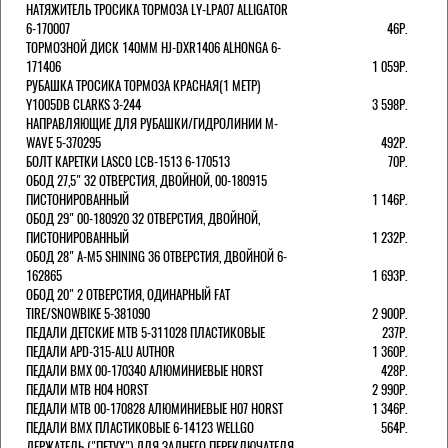
НАТЯЖИТЕЛЬ ТРОСИКА ТОРМОЗА LY-LPA07 ALLIGATOR
6-170007
46Р.
ТОРМОЗНОЙ ДИСК 140ММ HJ-DXR1406 ALHONGA 6-
171406
1 059Р.
РУБАШКА ТРОСИКА ТОРМОЗА КРАСНАЯ(1 МЕТР)
Y1005DB CLARKS 3-244
3 598Р.
НАПРАВЛЯЮЩИЕ ДЛЯ РУБАШКИ/ГИДРОЛИНИИ M-
WAVE 5-370295
492Р.
БОЛТ КАРЕТКИ LASCO LCB-1513 6-170513
70Р.
ОБОД 27,5" 32 ОТВЕРСТИЯ, ДВОЙНОЙ, 00-180915
ПИСТОНИРОВАННЫЙ
1 146Р.
ОБОД 29" 00-180920 32 ОТВЕРСТИЯ, ДВОЙНОЙ,
ПИСТОНИРОВАННЫЙ
1 232Р.
ОБОД 28" A-M5 SHINING 36 ОТВЕРСТИЯ, ДВОЙНОЙ 6-
162865
1 693Р.
ОБОД 20" 2 ОТВЕРСТИЯ, ОДИНАРНЫЙ FAT
TIRE/SNOWBIKE 5-381090
2 900Р.
ПЕДАЛИ ДЕТСКИЕ MTB 5-311028 ПЛАСТИКОВЫЕ
237Р.
ПЕДАЛИ APD-315-ALU AUTHOR
1 360Р.
ПЕДАЛИ BMX 00-170340 АЛЮМИНИЕВЫЕ HORST
428Р.
ПЕДАЛИ MTB H04 HORST
2 990Р.
ПЕДАЛИ MTB 00-170828 АЛЮМИНИЕВЫЕ H07 HORST
1 346Р.
ПЕДАЛИ BMX ПЛАСТИКОВЫЕ 6-14123 WELLGO
564Р.
ДЕРЖАТЕЛЬ ("ПЕТУХ") ДЛЯ ЗАДНЕГО ПЕРЕКЛЮЧАТЕЛЯ