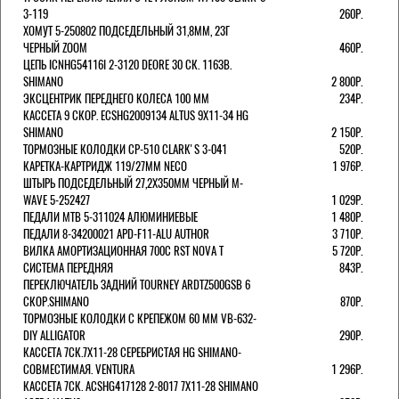
3-119
260Р.
ХОМУТ 5-250802 ПОДСЕДЕЛЬНЫЙ 31,8ММ, 23Г
ЧЕРНЫЙ ZOOM
460Р.
ЦЕПЬ ICNHG54116I 2-3120 DEORE 30 СК. 116ЗВ.
SHIMANO
2 800Р.
ЭКСЦЕНТРИК ПЕРЕДНЕГО КОЛЕСА 100 ММ
234Р.
КАССЕТА 9 СКОР. ECSHG2009134 ALTUS 9Х11-34 HG
SHIMANO
2 150Р.
ТОРМОЗНЫЕ КОЛОДКИ CP-510 CLARK'S 3-041
520Р.
КАРЕТКА-КАРТРИДЖ 119/27ММ NECO
1 976Р.
ШТЫРЬ ПОДСЕДЕЛЬНЫЙ 27,2Х350ММ ЧЕРНЫЙ M-
WAVE 5-252427
1 029Р.
ПЕДАЛИ MTB 5-311024 АЛЮМИНИЕВЫЕ
1 480Р.
ПЕДАЛИ 8-34200021 APD-F11-ALU AUTHOR
3 710Р.
ВИЛКА АМОРТИЗАЦИОННАЯ 700С RST NOVA T
5 720Р.
СИСТЕМА ПЕРЕДНЯЯ
843Р.
ПЕРЕКЛЮЧАТЕЛЬ ЗАДНИЙ TOURNEY ARDTZ500GSB 6
СКОР.SHIMANO
870Р.
ТОРМОЗНЫЕ КОЛОДКИ С КРЕПЕЖОМ 60 ММ VB-632-
DIY ALLIGATOR
290Р.
КАССЕТА 7СК.7Х11-28 СЕРЕБРИСТАЯ HG SHIMANO-
СОВМЕСТИМАЯ. VENTURA
1 296Р.
КАССЕТА 7СК. ACSHG417128 2-8017 7Х11-28 SHIMANO