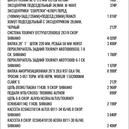
ЭКСЦЕНТРИК ПОДСЕДЕЛЬНЫЙ 34,9ММ. M-WAVE
374Р.
ЭКСЦЕНТРИКИ "СЕКРЕТКИ"+КЛЮЧ ПЕРЕД.
(100ММ)+ЗАД.(135ММ)+ПОДСЕД.(30ММ).TRANZX
1 816Р.
ХОМУТ ПОДСЕДЕЛЬНЫЙ С ЭКСЦЕНТРИКОМ 28,6ММ,
ЧЕРНЫЙ
212Р.
СИСТЕМА TOURNEY EFCTY5012E60XLB 2X7/8 СКОР.
SHIMANO
4 020Р.
ВИЛКА 26" 1'' ШТОК 220 ММ, РЕЗЬБА 50 ММ HORST
3 490Р.
ПЕРЕКЛЮЧАТЕЛЬ ЗАДНИЙ TOURNEY ARDTX800SGSL 7-8
СК. SHIMANO
1 780Р.
ПЕРЕКЛЮЧАТЕЛЬ ЗАДНИЙ TOURNEY ARDTY300D 6-7 СК.
SHIMANO
1 670Р.
ВИЛКА АМОРТИЗАЦИОННАЯ 26"Х 28,6 RST GILA TNL
8 990Р.
ТРОСИК 3-051 ТОРМ. MTB НЕРЖ. W6053R 1.5Х2000ММ
СLARK'S
212Р.
ЦЕПЬ DEORE/TIAGRA 114ЗВ. 9 СКОР. SHIMANO
2 968Р.
ПЕДАЛИ MTB/CROSS/ TREKKING AUTHOR
890Р.
ЦЕПЬ 6-8 СКОР. ALIVIO/ACERA/ALTUS/TOURNEY
ECNHG40114Q 114ЗВ. SHIMANO
2 190Р.
КАССЕТА ECSHG318134 ALTUS 8Х11-34 IG/HG 8 СКОР.
SHIMANO
3 640Р.
КАССЕТА 8 СКОР. ECSHG418130 ACERA 8Х11-30 IG/HG
SHIMANO
2 490Р.