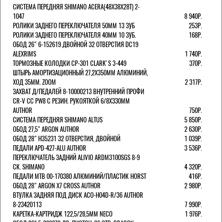
СИСТЕМА ПЕРЕДНЯЯ SHIMANO ACERA(48Х38Х28Т) 2-
1047
8 940Р.
РОЛИКИ ЗАДНЕГО ПЕРЕКЛЮЧАТЕЛЯ 50ММ 13 ЗУБ
253Р.
РОЛИКИ ЗАДНЕГО ПЕРЕКЛЮЧАТЕЛЯ 40ММ 10 ЗУБ.
168Р.
ОБОД 26" 6-152619 ДВОЙНОЙ 32 ОТВЕРСТИЯ DC19
ALEXRIMS
1 740Р.
ТОРМОЗНЫЕ КОЛОДКИ CP-301 CLARK'S 3-449
370Р.
ШТЫРЬ АМОРТИЗАЦИОННЫЙ 27,2Х350ММ АЛЮМИНИЙ,
ХОД 35ММ. ZOOM
2 317Р.
ЗАХВАТ Д/ПЕДАЛЕЙ 8-10000213 ВНУТРЕННИЙ ПРОФИ
CR-V CC PW8 С РЕЗИН. РУКОЯТКОЙ 6/8X330ММ
AUTHOR
750Р.
СИСТЕМА ПЕРЕДНЯЯ SHIMANO ALTUS
5 850Р.
ОБОД 27,5" ARGON AUTHOR
2 630Р.
ОБОД 28" H35231 32 ОТВЕРСТИЯ, ДВОЙНОЙ
1 039Р.
ПЕДАЛИ APD-427-ALU AUTHOR
3 536Р.
ПЕРЕКЛЮЧАТЕЛЬ ЗАДНИЙ ALIVIO ARDM3100SGS 8-9
СК. SHIMANO
4 320Р.
ПЕДАЛИ MTB 00-170380 АЛЮМИНИЙ/ПЛАСТИК HORST
416Р.
ОБОД 28" ARGON X7 CROSS AUTHOR
2 980Р.
ВТУЛКА ЗАДНЯЯ ПОД ДИСК ACO-H04D-R/36 AUTHOR
8-23420113
7 990Р.
КАРЕТКА-КАРТРИДЖ 122,5/28,5ММ NECO
1 976Р.