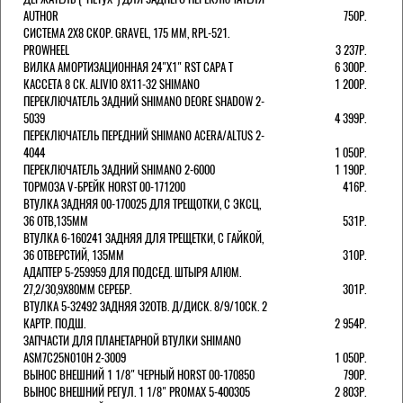
AUTHOR
750Р.
СИСТЕМА 2Х8 СКОР. GRAVEL, 175 ММ, RPL-521.
PROWHEEL
3 237Р.
ВИЛКА АМОРТИЗАЦИОННАЯ 24"Х1" RST CAPA Т
6 300Р.
КАССЕТА 8 СК. ALIVIO 8Х11-32 SHIMANO
1 200Р.
ПЕРЕКЛЮЧАТЕЛЬ ЗАДНИЙ SHIMANO DEORE SHADOW 2-
5039
4 399Р.
ПЕРЕКЛЮЧАТЕЛЬ ПЕРЕДНИЙ SHIMANO ACERA/ALTUS 2-
4044
1 050Р.
ПЕРЕКЛЮЧАТЕЛЬ ЗАДНИЙ SHIMANO 2-6000
1 190Р.
ТОРМОЗА V-БРЕЙК HORST 00-171200
416Р.
ВТУЛКА ЗАДНЯЯ 00-170025 ДЛЯ ТРЕЩОТКИ, С ЭКСЦ,
36 ОТВ,135ММ
531Р.
ВТУЛКА 6-160241 ЗАДНЯЯ ДЛЯ ТРЕЩЕТКИ, С ГАЙКОЙ,
36 ОТВЕРСТИЙ, 135ММ
310Р.
АДАПТЕР 5-259959 ДЛЯ ПОДСЕД. ШТЫРЯ АЛЮМ.
27,2/30,9Х80ММ СЕРЕБР.
301Р.
ВТУЛКА 5-32492 ЗАДНЯЯ 32ОТВ. Д/ДИСК. 8/9/10СК. 2
КАРТР. ПОДШ.
2 954Р.
ЗАПЧАСТИ ДЛЯ ПЛАНЕТАРНОЙ ВТУЛКИ SHIMANO
ASM7C25N010H 2-3009
1 050Р.
ВЫНОС ВНЕШНИЙ 1 1/8" ЧЕРНЫЙ HORST 00-170850
790Р.
ВЫНОС ВНЕШНИЙ РЕГУЛ. 1 1/8" PROMAX 5-400305
2 803Р.