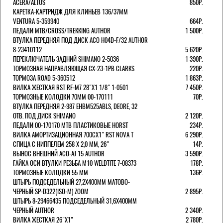
ACERA/ALTUS
850Р.
КАРЕТКА-КАРТРИДЖ ДЛЯ КЛИНЬЕВ 136/37ММ
VENTURA 5-359940
664Р.
ПЕДАЛИ MTB/CROSS/TREKKING AUTHOR
1 500Р.
ВТУЛКА ПЕРЕДНЯЯ ПОД ДИСК ACO H04D-F/32 AUTHOR
8-23410112
5 620Р.
ПЕРЕКЛЮЧАТЕЛЬ ЗАДНИЙ SHIMANO 2-5036
1 390Р.
ТОРМОЗНАЯ НАПРАВЛЯЮЩАЯ CX-23-1PB CLARKS
220Р.
ТОРМОЗА ROAD 5-360512
1 863Р.
ВИЛКА ЖЕСТКАЯ RST RF-M7 28"Х1 1/8" 1-0501
7 450Р.
ТОРМОЗНЫЕ КОЛОДКИ 70ММ 00-170111
70Р.
ВТУЛКА ПЕРЕДНЯЯ 2-987 EHBM525ABLS, DEORE, 32
ОТВ. ПОД ДИСК SHIMANO
2 120Р.
ПЕДАЛИ 00-170170 МТВ ПЛАСТИКОВЫЕ HORST
234Р.
ВИЛКА АМОРТИЗАЦИОННАЯ 700СХ1" RST NOVA T
6 290Р.
СПИЦА С НИППЕЛЕМ 258 Х 2,0 ММ, 26"
14Р.
ВЫНОС ВНЕШНИЙ ACO-AJ 15 AUTHOR
3 590Р.
ГАЙКА ОСИ ВТУЛКИ РЕЗЬБА М10 WELDTITE 7-08373
178Р.
ТОРМОЗНЫЕ КОЛОДКИ 55 ММ
136Р.
ШТЫРЬ ПОДСЕДЕЛЬНЫЙ 27,2Х400ММ МАТОВО-
ЧЕРНЫЙ SP-D322(ISO-M) ZOOM
2 895Р.
ШТЫРЬ 8-29466435 ПОДСЕДЕЛЬНЫЙ 31,6X400ММ
ЧЕРНЫЙ AUTHOR
2 340Р.
ВИЛКА ЖЕСТКАЯ 26"Х1"
2 780Р.