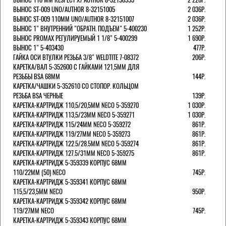
ВЫНОС ST-009 UNO/AUTHOR 8-32151005
2 036Р.
ВЫНОС ST-009 110ММ UNO/AUTHOR 8-32151007
2 036Р.
ВЫНОС 1" ВНУТРЕННИЙ "ОБРАТН. ПОДЪЕМ" 5-400230
1 252Р.
ВЫНОС PROMAX РЕГУЛИРУЕМЫЙ 1 1/8" 5-400299
1 690Р.
ВЫНОС 1" 5-403430
477Р.
ГАЙКА ОСИ ВТУЛКИ РЕЗЬБА 3/8" WELDTITE 7-08372
206Р.
КАРЕТКА/ВАЛ 5-352600 С ГАЙКАМИ 121,5ММ ДЛЯ
РЕЗЬБЫ BSA 68ММ
144Р.
КАРЕТКА/ЧАШКИ 5-352610 СО СТОПОР. КОЛЬЦОМ
РЕЗЬБА BSA ЧЕРНЫЕ
139Р.
КАРЕТКА-КАРТРИДЖ 110,5/20,5ММ NECO 5-359270
1 030Р.
КАРЕТКА-КАРТРИДЖ 113,5/23ММ NECO 5-359271
1 030Р.
КАРЕТКА-КАРТРИДЖ 115/24ММ NECO 5-359272
861Р.
КАРЕТКА-КАРТРИДЖ 119/27ММ NECO 5-359273
861Р.
КАРЕТКА-КАРТРИДЖ 122.5/28.5ММ NECO 5-359274
861Р.
КАРЕТКА-КАРТРИДЖ 127.5/31ММ NECO 5-359275
861Р.
КАРЕТКА-КАРТРИДЖ 5-359339 КОРПУС 68ММ
110/22ММ (50) NECO
745Р.
КАРЕТКА-КАРТРИДЖ 5-359341 КОРПУС 68ММ
115,5/23,5ММ NECO
950Р.
КАРЕТКА-КАРТРИДЖ 5-359342 КОРПУС 68ММ
119/27ММ NECO
745Р.
КАРЕТКА-КАРТРИДЖ 5-359343 КОРПУС 68ММ