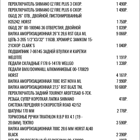
ПЕРЕКЛЮЧАТЕЛЬ SHIMANO EZ FIRE PLUS 3 СКОР.
1 490Р.
ПЕРЕКЛЮЧАТЕЛЬ SHIMANO EZ FIRE PLUS 6 СКОР.
1 490Р.
ОБОД 26" ОТВ., ДВОЙНОЙ, ПИСТОНИРОВАННЫЙ
H35242. HORST
1 750Р.
ОБОД 28" 00-180946 36 ОТВЕРСТИЯ, ДВОЙНОЙ
1 039Р.
ВИЛКА АМОРТИЗАЦИОННАЯ 26"Х 28,6 RST GILA ML
9 066Р.
ЦЕПЬ 3-205 1/2"X3/32" 116ЗВ. ХРОМИР.С ЗАМКОМ 15-
21СКОР. CLARK`S
1 040Р.
ПОДШИПНИК 7-06145 ЗАДНЕЙ ВТУЛКИ И КАРЕТКИ
WELDTITE
1 191Р.
ПЕДАЛИ СКЛАДНЫЕ F178 6-14178 WELLGO
1 338Р.
ПЕДАЛИ BMX/DOWNHILL АЛЮМИНИЕВЫЕ 00-170829
HORST
4 161Р.
ВИЛКА АМОРТИЗАЦИОННАЯ 700С RST NOVA ML
7 990Р.
ВИЛКА АМОРТИЗАЦИОННАЯ 27,5" RST BLAZE TNL
10 680Р.
ПЕРЕКЛЮЧАТЕЛЬ ЗАДНИЙ TOURNEY ARDFT35AD 6-7СК.
РЕЗЬБА, СУПЕР КОРОТКАЯ ЛАПКА SHIMANO
418Р.
СИСТЕМА ПЕРЕДНЯЯ 9 СКОРОСТЕЙ ROAD 42/52
ШАТУНЫ 170 ММ
2 776Р.
ТОРМОЗНЫЕ РУЧКИ TRIATHLON R.B.P RX 4.1 (19 -
20.6ММ). TEKTRO
3 590Р.
ВИЛКА АМОРТИЗАЦИОННАЯ 700C 28.6 ММ HORST AL40
BLACK
2 390Р.