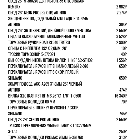
ОБОД 26" 5-380270 ДВ. ПИСТОН. 36 ОТВ. DRAGON
REMERX
2 982Р.
ОБОД 26" NEON PRO (32 ОТВ) AUTHOR
2 274Р.
ЭКСЦЕНТРИК ПОДСЕДЕЛЬНЫЙ БОЛТ AQR-R04-6/45
AUTHOR
304Р.
ОБОД 26" 36 ОТВЕРСТИЙ, ДВОЙНОЙ DOUBLE VENTURA
2 550Р.
ПЕДАЛИ BMX/DOWNHILL АЛЮМИНИЕВЫЕ. WELLGO
3 528Р.
ТОРМОЗНЫЕ РУЧКИ ROAD RL340 TEKTRO
2 990Р.
СПИЦА С НИППЕЛЕМ 192 Х 2,0ММ, 20"
10Р.
ТРОСИК ТОРМОЗНОЙ 5-372021
49Р.
ВЫНОС/УДЛИНИТЕЛЬ ШТОКА ВИЛКИ 1 1/8" SC-STH02
1 556Р.
ПЕРЕКЛЮЧАТЕЛЬ REVOSHIFT SHIMANO ЛЕВЫЙ 2-970
650Р.
ПЕРЕКЛЮЧАТЕЛЬ REVOSHIFT 6 СКОР. ПРАВЫЙ.
SHIMANO
650Р.
ХОМУТ ПОДСЕД. ACO-A205 31,8ММ 25Г ЧЕРНЫЙ
AUTHOR
474Р.
ВИЛКА ЖЕСТКАЯ RST RF-M6 26"Х1 1/8" 1-0500
16 340Р.
ТОРМОЗНЫЕ КОЛОДКИ 60 ММ
70Р.
ПЕРЕКЛЮЧАТЕЛЬ TOURNEY REVOSHIFT 7 СКОР.
SHIMANO
745Р.
ОБОД 28-29" XENON PRO AUTHOR
2 550Р.
ТРОСИК ПЕРЕКЛЮЧЕНИЯ W5056 CLARK'S 1.1Х2275ММ
3-173
250Р.
ТОРМОЗНЫЕ КОЛОДКИ PROMAX 70ММ 5-361768
313Р.