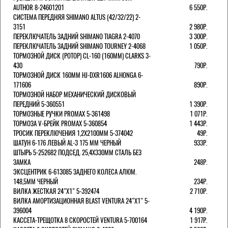
AUTHOR 8-24601201
6 550Р.
СИСТЕМА ПЕРЕДНЯЯ SHIMANO ALTUS (42/32/22) 2-
3151
2 980Р.
ПЕРЕКЛЮЧАТЕЛЬ ЗАДНИЙ SHIMANO TIAGRA 2-4070
3 300Р.
ПЕРЕКЛЮЧАТЕЛЬ ЗАДНИЙ SHIMANO TOURNEY 2-4068
1 050Р.
ТОРМОЗНОЙ ДИСК (РОТОР) CL-160 (160ММ) CLARKS 3-
430
790Р.
ТОРМОЗНОЙ ДИСК 160ММ HJ-DXR1606 ALHONGA 6-
171606
890Р.
ТОРМОЗНОЙ НАБОР МЕХАНИЧЕСКИЙ ДИСКОВЫЙ
ПЕРЕДНИЙ 5-360551
1 390Р.
ТОРМОЗНЫЕ РУЧКИ PROMAX 5-361498
1 071Р.
ТОРМОЗА V-БРЕЙК PROMAX 5-360854
1 443Р.
ТРОСИК ПЕРЕКЛЮЧЕНИЯ 1,2Х2100ММ 5-374042
49Р.
ШАТУН 6-176 ЛЕВЫЙ AL-3 175 ММ ЧЕРНЫЙ
933Р.
ШТЫРЬ 5-252682 ПОДСЕД. 25,4Х330ММ СТАЛЬ БЕЗ
ЗАМКА
248Р.
ЭКСЦЕНТРИК 6-613085 ЗАДНЕГО КОЛЕСА АЛЮМ.
148,5ММ ЧЕРНЫЙ
234Р.
ВИЛКА ЖЕСТКАЯ 24"Х1" 5-392474
2 710Р.
ВИЛКА АМОРТИЗАЦИОННАЯ BLAST VENTURA 24"Х1" 5-
396004
4 190Р.
КАССЕТА-ТРЕЩОТКА 8 СКОРОСТЕЙ VENTURA 5-700164
1 917Р.