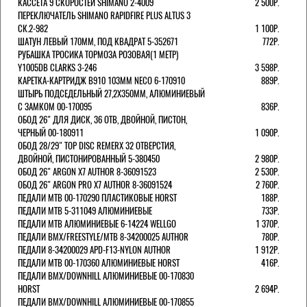
КАССЕТА 9 СКОРОСТЕЙ SHIMANO 2-4009
2 500Р.
ПЕРЕКЛЮЧАТЕЛЬ SHIMANO RAPIDFIRE PLUS ALTUS 3
СК.2-982
1 100Р.
ШАТУН ЛЕВЫЙ 170ММ, ПОД КВАДРАТ 5-352671
772Р.
РУБАШКА ТРОСИКА ТОРМОЗА РОЗОВАЯ(1 МЕТР)
Y1005DB CLARKS 3-246
3 598Р.
КАРЕТКА-КАРТРИДЖ B910 103ММ NECO 6-170910
889Р.
ШТЫРЬ ПОДСЕДЕЛЬНЫЙ 27,2Х350ММ, АЛЮМИНИЕВЫЙ
С ЗАМКОМ 00-170095
836Р.
ОБОД 26" ДЛЯ ДИСК, 36 ОТВ, ДВОЙНОЙ, ПИСТОН,
ЧЕРНЫЙ 00-180911
1 090Р.
ОБОД 28/29" TOP DISC REMERX 32 ОТВЕРСТИЯ,
ДВОЙНОЙ, ПИСТОНИРОВАННЫЙ 5-380450
2 980Р.
ОБОД 26" ARGON X7 AUTHOR 8-36091523
2 530Р.
ОБОД 26" ARGON PRO X7 AUTHOR 8-36091524
2 760Р.
ПЕДАЛИ МТВ 00-170290 ПЛАСТИКОВЫЕ HORST
188Р.
ПЕДАЛИ MTB 5-311049 АЛЮМИНИЕВЫЕ
733Р.
ПЕДАЛИ MTB АЛЮМИНИЕВЫЕ 6-14224 WELLGO
1 370Р.
ПЕДАЛИ BMX/FREESTYLE/MTB 8-34200025 AUTHOR
780Р.
ПЕДАЛИ 8-34200029 APD-F13-NYLON AUTHOR
1 912Р.
ПЕДАЛИ МТВ 00-170360 АЛЮМИНИЕВЫЕ HORST
416Р.
ПЕДАЛИ BMX/DOWNHILL АЛЮМИНИЕВЫЕ 00-170830
HORST
2 694Р.
ПЕДАЛИ BMX/DOWNHILL АЛЮМИНИЕВЫЕ 00-170855