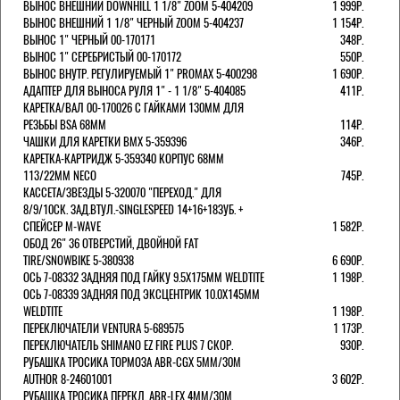
ВЫНОС ВНЕШНИЙ DOWNHILL 1 1/8" ZOOM 5-404209
1 999Р.
ВЫНОС ВНЕШНИЙ 1 1/8" ЧЕРНЫЙ ZOOM 5-404237
1 154Р.
ВЫНОС 1" ЧЕРНЫЙ 00-170171
348Р.
ВЫНОС 1" СЕРЕБРИСТЫЙ 00-170172
550Р.
ВЫНОС ВНУТР. РЕГУЛИРУЕМЫЙ 1" PROMAX 5-400298
1 690Р.
АДАПТЕР ДЛЯ ВЫНОСА РУЛЯ 1" - 1 1/8" 5-404085
411Р.
КАРЕТКА/ВАЛ 00-170026 С ГАЙКАМИ 130ММ ДЛЯ
РЕЗЬБЫ BSA 68ММ
114Р.
ЧАШКИ ДЛЯ КАРЕТКИ BMX 5-359396
346Р.
КАРЕТКА-КАРТРИДЖ 5-359340 КОРПУС 68ММ
113/22ММ NECO
745Р.
КАССЕТА/ЗВЕЗДЫ 5-320070 "ПЕРЕХОД." ДЛЯ
8/9/10СК. ЗАД.ВТУЛ.-SINGLESPEED 14+16+18ЗУБ. +
СПЕЙСЕР M-WAVE
1 582Р.
ОБОД 26" 36 ОТВЕРСТИЙ, ДВОЙНОЙ FAT
TIRE/SNOWBIKE 5-380938
6 690Р.
ОСЬ 7-08332 ЗАДНЯЯ ПОД ГАЙКУ 9.5Х175ММ WELDTITE
1 198Р.
ОСЬ 7-08339 ЗАДНЯЯ ПОД ЭКСЦЕНТРИК 10.0Х145ММ
WELDTITE
1 198Р.
ПЕРЕКЛЮЧАТЕЛИ VENTURA 5-689575
1 173Р.
ПЕРЕКЛЮЧАТЕЛЬ SHIMANO EZ FIRE PLUS 7 СКОР.
930Р.
РУБАШКА ТРОСИКА ТОРМОЗА ABR-CGX 5MM/30M
AUTHOR 8-24601001
3 602Р.
РУБАШКА ТРОСИКА ПЕРЕКЛ. ABR-LEX 4MM/30M