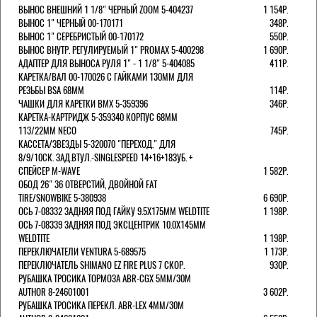
ВЫНОС ВНЕШНИЙ 1 1/8" ЧЕРНЫЙ ZOOM 5-404237
1 154Р.
ВЫНОС 1" ЧЕРНЫЙ 00-170171
348Р.
ВЫНОС 1" СЕРЕБРИСТЫЙ 00-170172
550Р.
ВЫНОС ВНУТР. РЕГУЛИРУЕМЫЙ 1" PROMAX 5-400298
1 690Р.
АДАПТЕР ДЛЯ ВЫНОСА РУЛЯ 1" - 1 1/8" 5-404085
411Р.
КАРЕТКА/ВАЛ 00-170026 С ГАЙКАМИ 130ММ ДЛЯ
РЕЗЬБЫ BSA 68ММ
114Р.
ЧАШКИ ДЛЯ КАРЕТКИ BMX 5-359396
346Р.
КАРЕТКА-КАРТРИДЖ 5-359340 КОРПУС 68ММ
113/22ММ NECO
745Р.
КАССЕТА/ЗВЕЗДЫ 5-320070 "ПЕРЕХОД." ДЛЯ
8/9/10СК. ЗАД.ВТУЛ.-SINGLESPEED 14+16+18ЗУБ. +
СПЕЙСЕР M-WAVE
1 582Р.
ОБОД 26" 36 ОТВЕРСТИЙ, ДВОЙНОЙ FAT
TIRE/SNOWBIKE 5-380938
6 690Р.
ОСЬ 7-08332 ЗАДНЯЯ ПОД ГАЙКУ 9.5Х175ММ WELDTITE
1 198Р.
ОСЬ 7-08339 ЗАДНЯЯ ПОД ЭКСЦЕНТРИК 10.0Х145ММ
WELDTITE
1 198Р.
ПЕРЕКЛЮЧАТЕЛИ VENTURA 5-689575
1 173Р.
ПЕРЕКЛЮЧАТЕЛЬ SHIMANO EZ FIRE PLUS 7 СКОР.
930Р.
РУБАШКА ТРОСИКА ТОРМОЗА ABR-CGX 5MM/30M
AUTHOR 8-24601001
3 602Р.
РУБАШКА ТРОСИКА ПЕРЕКЛ. ABR-LEX 4MM/30M