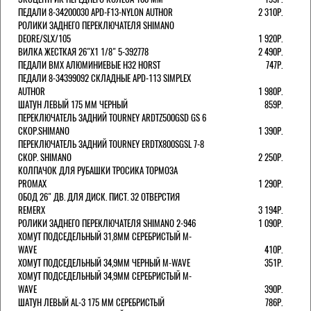
ПЕДАЛИ 8-34200030 APD-F13-NYLON AUTHOR
2 310Р.
РОЛИКИ ЗАДНЕГО ПЕРЕКЛЮЧАТЕЛЯ SHIMANO
DEORE/SLX/105
1 920Р.
ВИЛКА ЖЕСТКАЯ 26"Х1 1/8" 5-392778
2 490Р.
ПЕДАЛИ BMX АЛЮМИНИЕВЫЕ H32 HORST
747Р.
ПЕДАЛИ 8-34399092 СКЛАДНЫЕ APD-113 SIMPLEX
AUTHOR
1 980Р.
ШАТУН ЛЕВЫЙ 175 ММ ЧЕРНЫЙ
859Р.
ПЕРЕКЛЮЧАТЕЛЬ ЗАДНИЙ TOURNEY ARDTZ500GSD GS 6
СКОР.SHIMANO
1 390Р.
ПЕРЕКЛЮЧАТЕЛЬ ЗАДНИЙ TOURNEY ERDTX800SGSL 7-8
СКОР. SHIMANO
2 250Р.
КОЛПАЧОК ДЛЯ РУБАШКИ ТРОСИКА ТОРМОЗА
PROMAX
1 290Р.
ОБОД 26" ДВ. ДЛЯ ДИСК. ПИСТ. 32 ОТВЕРСТИЯ
REMERX
3 194Р.
РОЛИКИ ЗАДНЕГО ПЕРЕКЛЮЧАТЕЛЯ SHIMANO 2-946
1 090Р.
ХОМУТ ПОДСЕДЕЛЬНЫЙ 31,8ММ СЕРЕБРИСТЫЙ M-
WAVE
410Р.
ХОМУТ ПОДСЕДЕЛЬНЫЙ 34,9ММ ЧЕРНЫЙ M-WAVE
351Р.
ХОМУТ ПОДСЕДЕЛЬНЫЙ 34,9ММ СЕРЕБРИСТЫЙ M-
WAVE
390Р.
ШАТУН ЛЕВЫЙ AL-3 175 ММ СЕРЕБРИСТЫЙ
786Р.