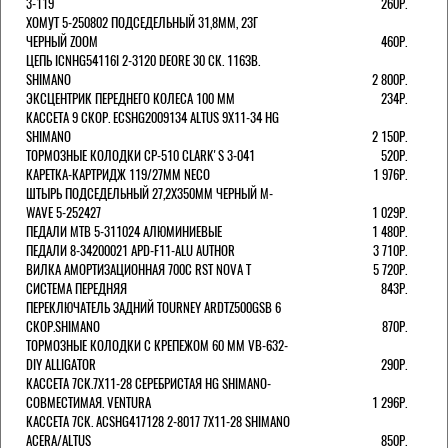
3-119
260Р.
ХОМУТ 5-250802 ПОДСЕДЕЛЬНЫЙ 31,8ММ, 23Г
ЧЕРНЫЙ ZOOM
460Р.
ЦЕПЬ ICNHG54116I 2-3120 DEORE 30 СК. 116ЗВ.
SHIMANO
2 800Р.
ЭКСЦЕНТРИК ПЕРЕДНЕГО КОЛЕСА 100 ММ
234Р.
КАССЕТА 9 СКОР. ECSHG2009134 ALTUS 9Х11-34 HG
SHIMANO
2 150Р.
ТОРМОЗНЫЕ КОЛОДКИ CP-510 CLARK'S 3-041
520Р.
КАРЕТКА-КАРТРИДЖ 119/27ММ NECO
1 976Р.
ШТЫРЬ ПОДСЕДЕЛЬНЫЙ 27,2Х350ММ ЧЕРНЫЙ M-
WAVE 5-252427
1 029Р.
ПЕДАЛИ MTB 5-311024 АЛЮМИНИЕВЫЕ
1 480Р.
ПЕДАЛИ 8-34200021 APD-F11-ALU AUTHOR
3 710Р.
ВИЛКА АМОРТИЗАЦИОННАЯ 700С RST NOVA T
5 720Р.
СИСТЕМА ПЕРЕДНЯЯ
843Р.
ПЕРЕКЛЮЧАТЕЛЬ ЗАДНИЙ TOURNEY ARDTZ500GSB 6
СКОР.SHIMANO
870Р.
ТОРМОЗНЫЕ КОЛОДКИ С КРЕПЕЖОМ 60 ММ VB-632-
DIY ALLIGATOR
290Р.
КАССЕТА 7СК.7Х11-28 СЕРЕБРИСТАЯ HG SHIMANO-
СОВМЕСТИМАЯ. VENTURA
1 296Р.
КАССЕТА 7СК. ACSHG417128 2-8017 7Х11-28 SHIMANO
ACERA/ALTUS
850Р.