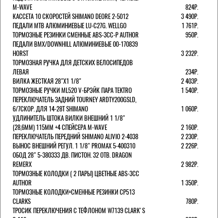
M-WAVE
824Р.
КАССЕТА 10 СКОРОСТЕЙ SHIMANO DEORE 2-5012
3 490Р.
ПЕДАЛИ MTB АЛЮМИНИЕВЫЕ LU-C27G. WELLGO
1 761Р.
ТОРМОЗНЫЕ РЕЗИНКИ СМЕННЫЕ ABS-3CC-P AUTHOR
950Р.
ПЕДАЛИ BMX/DOWNHILL АЛЮМИНИЕВЫЕ 00-170839
HORST
3 232Р.
ТОРМОЗНАЯ РУЧКА ДЛЯ ДЕТСКИХ ВЕЛОСИПЕДОВ
ЛЕВАЯ
234Р.
ВИЛКА ЖЕСТКАЯ 28"Х1 1/8"
2 403Р.
ТОРМОЗНЫЕ РУЧКИ ML520 V-БРЭЙК ПАРА TEKTRO
1 540Р.
ПЕРЕКЛЮЧАТЕЛЬ ЗАДНИЙ TOURNEY ARDTY200GSLD,
6/7СКОР. ДЛЯ 14-28T SHIMANO
1 060Р.
УДЛИНИТЕЛЬ ШТОКА ВИЛКИ ВНЕШНИЙ 1 1/8"
(28,6ММ) 115ММ +4 СПЕЙСЕРА M-WAVE
2 160Р.
ПЕРЕКЛЮЧАТЕЛЬ ПЕРЕДНИЙ SHIMANO ALIVIO 2-4038
2 230Р.
ВЫНОС ВНЕШНИЙ РЕГУЛ. 1 1/8" PROMAX 5-400310
2 226Р.
ОБОД 28" 5-380333 ДВ. ПИСТОН. 32 ОТВ. DRAGON
REMERX
2 982Р.
ТОРМОЗНЫЕ КОЛОДКИ ( 2 ПАРЫ) ЦВЕТНЫЕ ABS-3CC
AUTHOR
1 350Р.
ТОРМОЗНЫЕ КОЛОДКИ+СМЕННЫЕ РЕЗИНКИ CP513
CLARKS
780Р.
ТРОСИК ПЕРЕКЛЮЧЕНИЯ С ТЕФЛОНОМ W7139 СLARK'S