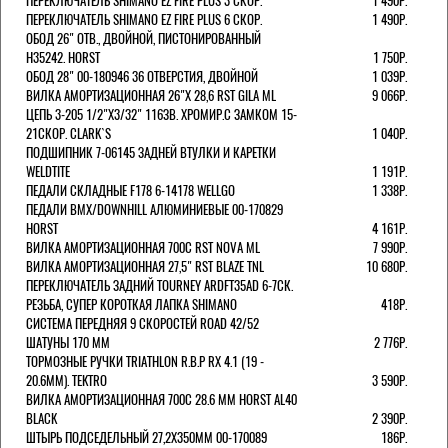
ПЕРЕКЛЮЧАТЕЛЬ SHIMANO EZ FIRE PLUS 3 СКОР.
1 490Р.
ПЕРЕКЛЮЧАТЕЛЬ SHIMANO EZ FIRE PLUS 6 СКОР.
1 490Р.
ОБОД 26" ОТВ., ДВОЙНОЙ, ПИСТОНИРОВАННЫЙ
H35242. HORST
1 750Р.
ОБОД 28" 00-180946 36 ОТВЕРСТИЯ, ДВОЙНОЙ
1 039Р.
ВИЛКА АМОРТИЗАЦИОННАЯ 26"Х 28,6 RST GILA ML
9 066Р.
ЦЕПЬ 3-205 1/2"X3/32" 116ЗВ. ХРОМИР.С ЗАМКОМ 15-
21СКОР. CLARK`S
1 040Р.
ПОДШИПНИК 7-06145 ЗАДНЕЙ ВТУЛКИ И КАРЕТКИ
WELDTITE
1 191Р.
ПЕДАЛИ СКЛАДНЫЕ F178 6-14178 WELLGO
1 338Р.
ПЕДАЛИ BMX/DOWNHILL АЛЮМИНИЕВЫЕ 00-170829
HORST
4 161Р.
ВИЛКА АМОРТИЗАЦИОННАЯ 700С RST NOVA ML
7 990Р.
ВИЛКА АМОРТИЗАЦИОННАЯ 27,5" RST BLAZE TNL
10 680Р.
ПЕРЕКЛЮЧАТЕЛЬ ЗАДНИЙ TOURNEY ARDFT35AD 6-7СК.
РЕЗЬБА, СУПЕР КОРОТКАЯ ЛАПКА SHIMANO
418Р.
СИСТЕМА ПЕРЕДНЯЯ 9 СКОРОСТЕЙ ROAD 42/52
ШАТУНЫ 170 ММ
2 776Р.
ТОРМОЗНЫЕ РУЧКИ TRIATHLON R.B.P RX 4.1 (19 -
20.6ММ). TEKTRO
3 590Р.
ВИЛКА АМОРТИЗАЦИОННАЯ 700C 28.6 ММ HORST AL40
BLACK
2 390Р.
ШТЫРЬ ПОДСЕДЕЛЬНЫЙ 27,2Х350ММ 00-170089
186Р.