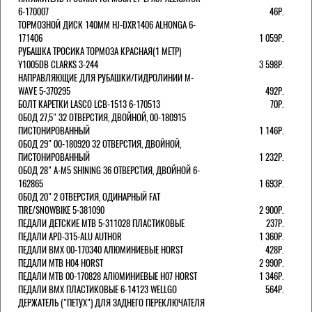
6-170007
46Р.
ТОРМОЗНОЙ ДИСК 140ММ HJ-DXR1406 ALHONGA 6-
171406
1 059Р.
РУБАШКА ТРОСИКА ТОРМОЗА КРАСНАЯ(1 МЕТР)
Y1005DB CLARKS 3-244
3 598Р.
НАПРАВЛЯЮЩИЕ ДЛЯ РУБАШКИ/ГИДРОЛИНИИ M-
WAVE 5-370295
492Р.
БОЛТ КАРЕТКИ LASCO LCB-1513 6-170513
70Р.
ОБОД 27,5" 32 ОТВЕРСТИЯ, ДВОЙНОЙ, 00-180915
ПИСТОНИРОВАННЫЙ
1 146Р.
ОБОД 29" 00-180920 32 ОТВЕРСТИЯ, ДВОЙНОЙ,
ПИСТОНИРОВАННЫЙ
1 232Р.
ОБОД 28" A-M5 SHINING 36 ОТВЕРСТИЯ, ДВОЙНОЙ 6-
162865
1 693Р.
ОБОД 20" 2 ОТВЕРСТИЯ, ОДИНАРНЫЙ FAT
TIRE/SNOWBIKE 5-381090
2 900Р.
ПЕДАЛИ ДЕТСКИЕ MTB 5-311028 ПЛАСТИКОВЫЕ
237Р.
ПЕДАЛИ APD-315-ALU AUTHOR
1 360Р.
ПЕДАЛИ BMX 00-170340 АЛЮМИНИЕВЫЕ HORST
428Р.
ПЕДАЛИ MTB H04 HORST
2 990Р.
ПЕДАЛИ MTB 00-170828 АЛЮМИНИЕВЫЕ H07 HORST
1 346Р.
ПЕДАЛИ BMX ПЛАСТИКОВЫЕ 6-14123 WELLGO
564Р.
ДЕРЖАТЕЛЬ ("ПЕТУХ") ДЛЯ ЗАДНЕГО ПЕРЕКЛЮЧАТЕЛЯ