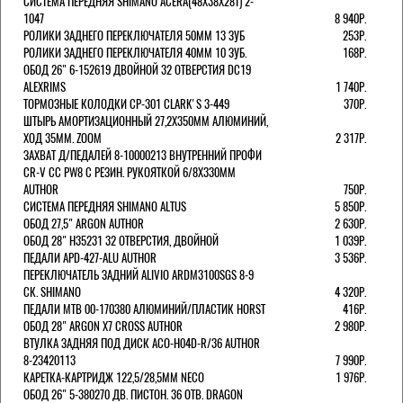
СИСТЕМА ПЕРЕДНЯЯ SHIMANO ACERA(48Х38Х28Т) 2-
1047
8 940Р.
РОЛИКИ ЗАДНЕГО ПЕРЕКЛЮЧАТЕЛЯ 50ММ 13 ЗУБ
253Р.
РОЛИКИ ЗАДНЕГО ПЕРЕКЛЮЧАТЕЛЯ 40ММ 10 ЗУБ.
168Р.
ОБОД 26" 6-152619 ДВОЙНОЙ 32 ОТВЕРСТИЯ DC19
ALEXRIMS
1 740Р.
ТОРМОЗНЫЕ КОЛОДКИ CP-301 CLARK'S 3-449
370Р.
ШТЫРЬ АМОРТИЗАЦИОННЫЙ 27,2Х350ММ АЛЮМИНИЙ,
ХОД 35ММ. ZOOM
2 317Р.
ЗАХВАТ Д/ПЕДАЛЕЙ 8-10000213 ВНУТРЕННИЙ ПРОФИ
CR-V CC PW8 С РЕЗИН. РУКОЯТКОЙ 6/8X330ММ
AUTHOR
750Р.
СИСТЕМА ПЕРЕДНЯЯ SHIMANO ALTUS
5 850Р.
ОБОД 27,5" ARGON AUTHOR
2 630Р.
ОБОД 28" H35231 32 ОТВЕРСТИЯ, ДВОЙНОЙ
1 039Р.
ПЕДАЛИ APD-427-ALU AUTHOR
3 536Р.
ПЕРЕКЛЮЧАТЕЛЬ ЗАДНИЙ ALIVIO ARDM3100SGS 8-9
СК. SHIMANO
4 320Р.
ПЕДАЛИ MTB 00-170380 АЛЮМИНИЙ/ПЛАСТИК HORST
416Р.
ОБОД 28" ARGON X7 CROSS AUTHOR
2 980Р.
ВТУЛКА ЗАДНЯЯ ПОД ДИСК ACO-H04D-R/36 AUTHOR
8-23420113
7 990Р.
КАРЕТКА-КАРТРИДЖ 122,5/28,5ММ NECO
1 976Р.
ОБОД 26" 5-380270 ДВ. ПИСТОН. 36 ОТВ. DRAGON