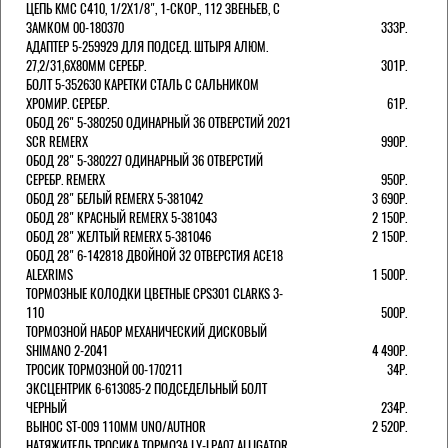
ЦЕПЬ KMC C410, 1/2Х1/8", 1-СКОР., 112 ЗВЕНЬЕВ, С
ЗАМКОМ 00-180370
333Р.
АДАПТЕР 5-259929 ДЛЯ ПОДСЕД. ШТЫРЯ АЛЮМ.
27,2/31,6Х80ММ СЕРЕБР.
301Р.
БОЛТ 5-352630 КАРЕТКИ СТАЛЬ С САЛЬНИКОМ
ХРОМИР. СЕРЕБР.
61Р.
ОБОД 26" 5-380250 ОДИНАРНЫЙ 36 ОТВЕРСТИЙ 2021
SCR REMERX
990Р.
ОБОД 28" 5-380227 ОДИНАРНЫЙ 36 ОТВЕРСТИЙ
СЕРЕБР. REMERX
950Р.
ОБОД 28" БЕЛЫЙ REMERX 5-381042
3 690Р.
ОБОД 28" КРАСНЫЙ REMERX 5-381043
2 150Р.
ОБОД 28" ЖЕЛТЫЙ REMERX 5-381046
2 150Р.
ОБОД 28" 6-142818 ДВОЙНОЙ 32 ОТВЕРСТИЯ ACE18
ALEXRIMS
1 500Р.
ТОРМОЗНЫЕ КОЛОДКИ ЦВЕТНЫЕ CPS301 CLARKS 3-
110
500Р.
ТОРМОЗНОЙ НАБОР МЕХАНИЧЕСКИЙ ДИСКОВЫЙ
SHIMANO 2-2041
4 490Р.
ТРОСИК ТОРМОЗНОЙ 00-170211
34Р.
ЭКСЦЕНТРИК 6-613085-2 ПОДСЕДЕЛЬНЫЙ БОЛТ
ЧЕРНЫЙ
234Р.
ВЫНОС ST-009 110ММ UNO/AUTHOR
2 520Р.
НАТЯЖИТЕЛЬ ТРОСИКА ТОРМОЗА LY-LPA07 ALLIGATOR