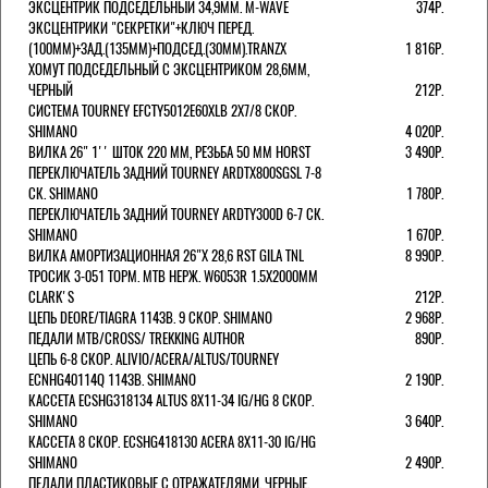
ЭКСЦЕНТРИК ПОДСЕДЕЛЬНЫЙ 34,9ММ. M-WAVE
374Р.
ЭКСЦЕНТРИКИ "СЕКРЕТКИ"+КЛЮЧ ПЕРЕД.
(100ММ)+ЗАД.(135ММ)+ПОДСЕД.(30ММ).TRANZX
1 816Р.
ХОМУТ ПОДСЕДЕЛЬНЫЙ С ЭКСЦЕНТРИКОМ 28,6ММ,
ЧЕРНЫЙ
212Р.
СИСТЕМА TOURNEY EFCTY5012E60XLB 2X7/8 СКОР.
SHIMANO
4 020Р.
ВИЛКА 26" 1'' ШТОК 220 ММ, РЕЗЬБА 50 ММ HORST
3 490Р.
ПЕРЕКЛЮЧАТЕЛЬ ЗАДНИЙ TOURNEY ARDTX800SGSL 7-8
СК. SHIMANO
1 780Р.
ПЕРЕКЛЮЧАТЕЛЬ ЗАДНИЙ TOURNEY ARDTY300D 6-7 СК.
SHIMANO
1 670Р.
ВИЛКА АМОРТИЗАЦИОННАЯ 26"Х 28,6 RST GILA TNL
8 990Р.
ТРОСИК 3-051 ТОРМ. MTB НЕРЖ. W6053R 1.5Х2000ММ
СLARK'S
212Р.
ЦЕПЬ DEORE/TIAGRA 114ЗВ. 9 СКОР. SHIMANO
2 968Р.
ПЕДАЛИ MTB/CROSS/ TREKKING AUTHOR
890Р.
ЦЕПЬ 6-8 СКОР. ALIVIO/ACERA/ALTUS/TOURNEY
ECNHG40114Q 114ЗВ. SHIMANO
2 190Р.
КАССЕТА ECSHG318134 ALTUS 8Х11-34 IG/HG 8 СКОР.
SHIMANO
3 640Р.
КАССЕТА 8 СКОР. ECSHG418130 ACERA 8Х11-30 IG/HG
SHIMANO
2 490Р.
ПЕДАЛИ ПЛАСТИКОВЫЕ С ОТРАЖАТЕЛЯМИ, ЧЕРНЫЕ.