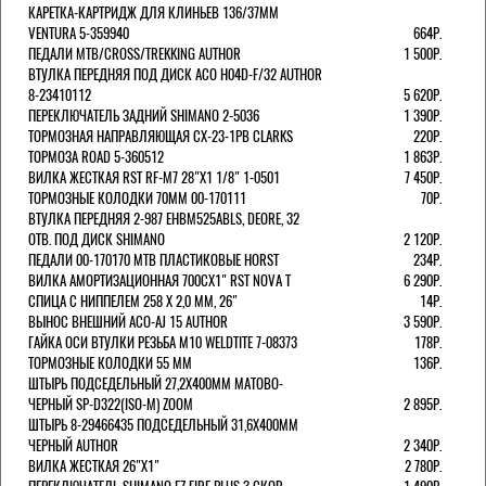
КАРЕТКА-КАРТРИДЖ ДЛЯ КЛИНЬЕВ 136/37ММ
VENTURA 5-359940
664Р.
ПЕДАЛИ MTB/CROSS/TREKKING AUTHOR
1 500Р.
ВТУЛКА ПЕРЕДНЯЯ ПОД ДИСК ACO H04D-F/32 AUTHOR
8-23410112
5 620Р.
ПЕРЕКЛЮЧАТЕЛЬ ЗАДНИЙ SHIMANO 2-5036
1 390Р.
ТОРМОЗНАЯ НАПРАВЛЯЮЩАЯ CX-23-1PB CLARKS
220Р.
ТОРМОЗА ROAD 5-360512
1 863Р.
ВИЛКА ЖЕСТКАЯ RST RF-M7 28"Х1 1/8" 1-0501
7 450Р.
ТОРМОЗНЫЕ КОЛОДКИ 70ММ 00-170111
70Р.
ВТУЛКА ПЕРЕДНЯЯ 2-987 EHBM525ABLS, DEORE, 32
ОТВ. ПОД ДИСК SHIMANO
2 120Р.
ПЕДАЛИ 00-170170 МТВ ПЛАСТИКОВЫЕ HORST
234Р.
ВИЛКА АМОРТИЗАЦИОННАЯ 700СХ1" RST NOVA T
6 290Р.
СПИЦА С НИППЕЛЕМ 258 Х 2,0 ММ, 26"
14Р.
ВЫНОС ВНЕШНИЙ ACO-AJ 15 AUTHOR
3 590Р.
ГАЙКА ОСИ ВТУЛКИ РЕЗЬБА М10 WELDTITE 7-08373
178Р.
ТОРМОЗНЫЕ КОЛОДКИ 55 ММ
136Р.
ШТЫРЬ ПОДСЕДЕЛЬНЫЙ 27,2Х400ММ МАТОВО-
ЧЕРНЫЙ SP-D322(ISO-M) ZOOM
2 895Р.
ШТЫРЬ 8-29466435 ПОДСЕДЕЛЬНЫЙ 31,6X400ММ
ЧЕРНЫЙ AUTHOR
2 340Р.
ВИЛКА ЖЕСТКАЯ 26"Х1"
2 780Р.