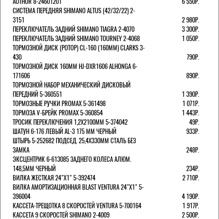
AUTHOR 8-24601201
6 550Р.
СИСТЕМА ПЕРЕДНЯЯ SHIMANO ALTUS (42/32/22) 2-
3151
2 980Р.
ПЕРЕКЛЮЧАТЕЛЬ ЗАДНИЙ SHIMANO TIAGRA 2-4070
3 300Р.
ПЕРЕКЛЮЧАТЕЛЬ ЗАДНИЙ SHIMANO TOURNEY 2-4068
1 050Р.
ТОРМОЗНОЙ ДИСК (РОТОР) CL-160 (160ММ) CLARKS 3-
430
790Р.
ТОРМОЗНОЙ ДИСК 160ММ HJ-DXR1606 ALHONGA 6-
171606
890Р.
ТОРМОЗНОЙ НАБОР МЕХАНИЧЕСКИЙ ДИСКОВЫЙ
ПЕРЕДНИЙ 5-360551
1 390Р.
ТОРМОЗНЫЕ РУЧКИ PROMAX 5-361498
1 071Р.
ТОРМОЗА V-БРЕЙК PROMAX 5-360854
1 443Р.
ТРОСИК ПЕРЕКЛЮЧЕНИЯ 1,2Х2100ММ 5-374042
49Р.
ШАТУН 6-176 ЛЕВЫЙ AL-3 175 ММ ЧЕРНЫЙ
933Р.
ШТЫРЬ 5-252682 ПОДСЕД. 25,4Х330ММ СТАЛЬ БЕЗ
ЗАМКА
248Р.
ЭКСЦЕНТРИК 6-613085 ЗАДНЕГО КОЛЕСА АЛЮМ.
148,5ММ ЧЕРНЫЙ
234Р.
ВИЛКА ЖЕСТКАЯ 24"Х1" 5-392474
2 710Р.
ВИЛКА АМОРТИЗАЦИОННАЯ BLAST VENTURA 24"Х1" 5-
396004
4 190Р.
КАССЕТА-ТРЕЩОТКА 8 СКОРОСТЕЙ VENTURA 5-700164
1 917Р.
КАССЕТА 9 СКОРОСТЕЙ SHIMANO 2-4009
2 500Р.