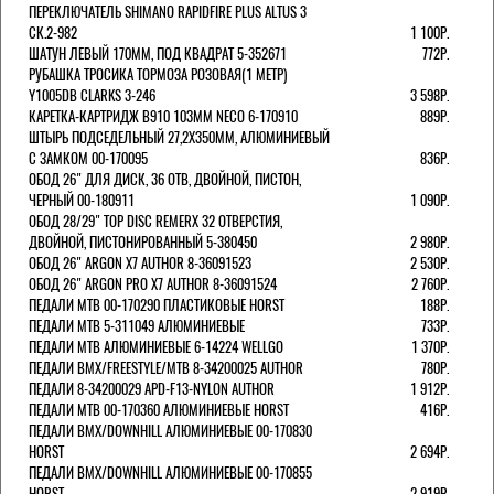
ПЕРЕКЛЮЧАТЕЛЬ SHIMANO RAPIDFIRE PLUS ALTUS 3
СК.2-982
1 100Р.
ШАТУН ЛЕВЫЙ 170ММ, ПОД КВАДРАТ 5-352671
772Р.
РУБАШКА ТРОСИКА ТОРМОЗА РОЗОВАЯ(1 МЕТР)
Y1005DB CLARKS 3-246
3 598Р.
КАРЕТКА-КАРТРИДЖ B910 103ММ NECO 6-170910
889Р.
ШТЫРЬ ПОДСЕДЕЛЬНЫЙ 27,2Х350ММ, АЛЮМИНИЕВЫЙ
С ЗАМКОМ 00-170095
836Р.
ОБОД 26" ДЛЯ ДИСК, 36 ОТВ, ДВОЙНОЙ, ПИСТОН,
ЧЕРНЫЙ 00-180911
1 090Р.
ОБОД 28/29" TOP DISC REMERX 32 ОТВЕРСТИЯ,
ДВОЙНОЙ, ПИСТОНИРОВАННЫЙ 5-380450
2 980Р.
ОБОД 26" ARGON X7 AUTHOR 8-36091523
2 530Р.
ОБОД 26" ARGON PRO X7 AUTHOR 8-36091524
2 760Р.
ПЕДАЛИ МТВ 00-170290 ПЛАСТИКОВЫЕ HORST
188Р.
ПЕДАЛИ MTB 5-311049 АЛЮМИНИЕВЫЕ
733Р.
ПЕДАЛИ MTB АЛЮМИНИЕВЫЕ 6-14224 WELLGO
1 370Р.
ПЕДАЛИ BMX/FREESTYLE/MTB 8-34200025 AUTHOR
780Р.
ПЕДАЛИ 8-34200029 APD-F13-NYLON AUTHOR
1 912Р.
ПЕДАЛИ МТВ 00-170360 АЛЮМИНИЕВЫЕ HORST
416Р.
ПЕДАЛИ BMX/DOWNHILL АЛЮМИНИЕВЫЕ 00-170830
HORST
2 694Р.
ПЕДАЛИ BMX/DOWNHILL АЛЮМИНИЕВЫЕ 00-170855
HORST
2 919Р.