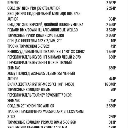
REMERX
2 982Р.
ОБОД 26" NEON PRO (32 ОТВ) AUTHOR
2 274Р.
ЭКСЦЕНТРИК ПОДСЕДЕЛЬНЫЙ БОЛТ AQR-R04-6/45
AUTHOR
304Р.
ОБОД 26" 36 ОТВЕРСТИЙ, ДВОЙНОЙ DOUBLE VENTURA
2 550Р.
ПЕДАЛИ BMX/DOWNHILL АЛЮМИНИЕВЫЕ. WELLGO
3 528Р.
ТОРМОЗНЫЕ РУЧКИ ROAD RL340 TEKTRO
2 990Р.
СПИЦА С НИППЕЛЕМ 192 Х 2,0ММ, 20"
10Р.
ТРОСИК ТОРМОЗНОЙ 5-372021
49Р.
ВЫНОС/УДЛИНИТЕЛЬ ШТОКА ВИЛКИ 1 1/8" SC-STH02
1 556Р.
ПЕРЕКЛЮЧАТЕЛЬ REVOSHIFT SHIMANO ЛЕВЫЙ 2-970
650Р.
ПЕРЕКЛЮЧАТЕЛЬ REVOSHIFT 6 СКОР. ПРАВЫЙ.
SHIMANO
650Р.
ХОМУТ ПОДСЕД. ACO-A205 31,8ММ 25Г ЧЕРНЫЙ
AUTHOR
474Р.
ВИЛКА ЖЕСТКАЯ RST RF-M6 26"Х1 1/8" 1-0500
16 340Р.
ТОРМОЗНЫЕ КОЛОДКИ 60 ММ
70Р.
ПЕРЕКЛЮЧАТЕЛЬ TOURNEY REVOSHIFT 7 СКОР.
SHIMANO
745Р.
ОБОД 28-29" XENON PRO AUTHOR
2 550Р.
ТРОСИК ПЕРЕКЛЮЧЕНИЯ W5056 CLARK'S 1.1Х2275ММ
3-173
250Р.
ТОРМОЗНЫЕ КОЛОДКИ PROMAX 70ММ 5-361768
313Р.
ЭКСЦЕНТРИК ПЕРЕДНЕГО КОЛЕСА 100 ММ
199Р.