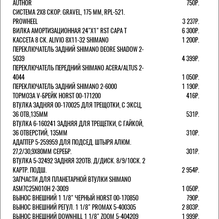
AUTHOR
750Р.
СИСТЕМА 2Х8 СКОР. GRAVEL, 175 ММ, RPL-521.
PROWHEEL
3 237Р.
ВИЛКА АМОРТИЗАЦИОННАЯ 24"Х1" RST CAPA Т
6 300Р.
КАССЕТА 8 СК. ALIVIO 8Х11-32 SHIMANO
1 200Р.
ПЕРЕКЛЮЧАТЕЛЬ ЗАДНИЙ SHIMANO DEORE SHADOW 2-
5039
4 399Р.
ПЕРЕКЛЮЧАТЕЛЬ ПЕРЕДНИЙ SHIMANO ACERA/ALTUS 2-
4044
1 050Р.
ПЕРЕКЛЮЧАТЕЛЬ ЗАДНИЙ SHIMANO 2-6000
1 190Р.
ТОРМОЗА V-БРЕЙК HORST 00-171200
416Р.
ВТУЛКА ЗАДНЯЯ 00-170025 ДЛЯ ТРЕЩОТКИ, С ЭКСЦ,
36 ОТВ,135ММ
531Р.
ВТУЛКА 6-160241 ЗАДНЯЯ ДЛЯ ТРЕЩЕТКИ, С ГАЙКОЙ,
36 ОТВЕРСТИЙ, 135ММ
310Р.
АДАПТЕР 5-259959 ДЛЯ ПОДСЕД. ШТЫРЯ АЛЮМ.
27,2/30,9Х80ММ СЕРЕБР.
301Р.
ВТУЛКА 5-32492 ЗАДНЯЯ 32ОТВ. Д/ДИСК. 8/9/10СК. 2
КАРТР. ПОДШ.
2 954Р.
ЗАПЧАСТИ ДЛЯ ПЛАНЕТАРНОЙ ВТУЛКИ SHIMANO
ASM7C25N010H 2-3009
1 050Р.
ВЫНОС ВНЕШНИЙ 1 1/8" ЧЕРНЫЙ HORST 00-170850
790Р.
ВЫНОС ВНЕШНИЙ РЕГУЛ. 1 1/8" PROMAX 5-400305
2 803Р.
ВЫНОС ВНЕШНИЙ DOWNHILL 1 1/8" ZOOM 5-404209
1 999Р.