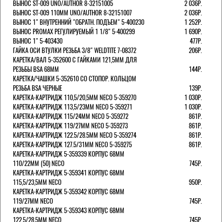
ВЫНОС ST-009 UNO/AUTHOR 8-32151005
2 036Р.
ВЫНОС ST-009 110ММ UNO/AUTHOR 8-32151007
2 036Р.
ВЫНОС 1" ВНУТРЕННИЙ "ОБРАТН. ПОДЪЕМ" 5-400230
1 252Р.
ВЫНОС PROMAX РЕГУЛИРУЕМЫЙ 1 1/8" 5-400299
1 690Р.
ВЫНОС 1" 5-403430
477Р.
ГАЙКА ОСИ ВТУЛКИ РЕЗЬБА 3/8" WELDTITE 7-08372
206Р.
КАРЕТКА/ВАЛ 5-352600 С ГАЙКАМИ 121,5ММ ДЛЯ
РЕЗЬБЫ BSA 68ММ
144Р.
КАРЕТКА/ЧАШКИ 5-352610 СО СТОПОР. КОЛЬЦОМ
РЕЗЬБА BSA ЧЕРНЫЕ
139Р.
КАРЕТКА-КАРТРИДЖ 110,5/20,5ММ NECO 5-359270
1 030Р.
КАРЕТКА-КАРТРИДЖ 113,5/23ММ NECO 5-359271
1 030Р.
КАРЕТКА-КАРТРИДЖ 115/24ММ NECO 5-359272
861Р.
КАРЕТКА-КАРТРИДЖ 119/27ММ NECO 5-359273
861Р.
КАРЕТКА-КАРТРИДЖ 122.5/28.5ММ NECO 5-359274
861Р.
КАРЕТКА-КАРТРИДЖ 127.5/31ММ NECO 5-359275
861Р.
КАРЕТКА-КАРТРИДЖ 5-359339 КОРПУС 68ММ
110/22ММ (50) NECO
745Р.
КАРЕТКА-КАРТРИДЖ 5-359341 КОРПУС 68ММ
115,5/23,5ММ NECO
950Р.
КАРЕТКА-КАРТРИДЖ 5-359342 КОРПУС 68ММ
119/27ММ NECO
745Р.
КАРЕТКА-КАРТРИДЖ 5-359343 КОРПУС 68ММ
122,5/28,5ММ NECO
745Р.