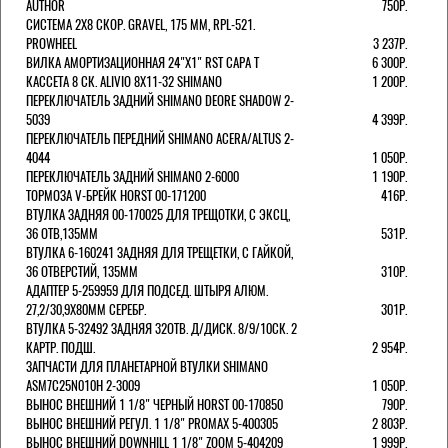
AUTHOR
750Р.
СИСТЕМА 2Х8 СКОР. GRAVEL, 175 ММ, RPL-521.
PROWHEEL
3 237Р.
ВИЛКА АМОРТИЗАЦИОННАЯ 24"Х1" RST CAPA Т
6 300Р.
КАССЕТА 8 СК. ALIVIO 8Х11-32 SHIMANO
1 200Р.
ПЕРЕКЛЮЧАТЕЛЬ ЗАДНИЙ SHIMANO DEORE SHADOW 2-
5039
4 399Р.
ПЕРЕКЛЮЧАТЕЛЬ ПЕРЕДНИЙ SHIMANO ACERA/ALTUS 2-
4044
1 050Р.
ПЕРЕКЛЮЧАТЕЛЬ ЗАДНИЙ SHIMANO 2-6000
1 190Р.
ТОРМОЗА V-БРЕЙК HORST 00-171200
416Р.
ВТУЛКА ЗАДНЯЯ 00-170025 ДЛЯ ТРЕЩОТКИ, С ЭКСЦ,
36 ОТВ,135ММ
531Р.
ВТУЛКА 6-160241 ЗАДНЯЯ ДЛЯ ТРЕЩЕТКИ, С ГАЙКОЙ,
36 ОТВЕРСТИЙ, 135ММ
310Р.
АДАПТЕР 5-259959 ДЛЯ ПОДСЕД. ШТЫРЯ АЛЮМ.
27,2/30,9Х80ММ СЕРЕБР.
301Р.
ВТУЛКА 5-32492 ЗАДНЯЯ 32ОТВ. Д/ДИСК. 8/9/10СК. 2
КАРТР. ПОДШ.
2 954Р.
ЗАПЧАСТИ ДЛЯ ПЛАНЕТАРНОЙ ВТУЛКИ SHIMANO
ASM7C25N010H 2-3009
1 050Р.
ВЫНОС ВНЕШНИЙ 1 1/8" ЧЕРНЫЙ HORST 00-170850
790Р.
ВЫНОС ВНЕШНИЙ РЕГУЛ. 1 1/8" PROMAX 5-400305
2 803Р.
ВЫНОС ВНЕШНИЙ DOWNHILL 1 1/8" ZOOM 5-404209
1 999Р.