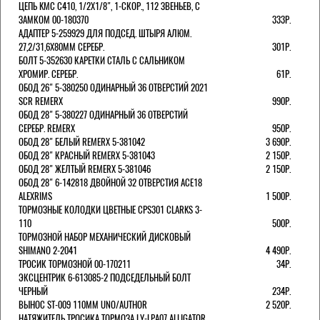
ЦЕПЬ KMC C410, 1/2Х1/8", 1-СКОР., 112 ЗВЕНЬЕВ, С
ЗАМКОМ 00-180370
333Р.
АДАПТЕР 5-259929 ДЛЯ ПОДСЕД. ШТЫРЯ АЛЮМ.
27,2/31,6Х80ММ СЕРЕБР.
301Р.
БОЛТ 5-352630 КАРЕТКИ СТАЛЬ С САЛЬНИКОМ
ХРОМИР. СЕРЕБР.
61Р.
ОБОД 26" 5-380250 ОДИНАРНЫЙ 36 ОТВЕРСТИЙ 2021
SCR REMERX
990Р.
ОБОД 28" 5-380227 ОДИНАРНЫЙ 36 ОТВЕРСТИЙ
СЕРЕБР. REMERX
950Р.
ОБОД 28" БЕЛЫЙ REMERX 5-381042
3 690Р.
ОБОД 28" КРАСНЫЙ REMERX 5-381043
2 150Р.
ОБОД 28" ЖЕЛТЫЙ REMERX 5-381046
2 150Р.
ОБОД 28" 6-142818 ДВОЙНОЙ 32 ОТВЕРСТИЯ ACE18
ALEXRIMS
1 500Р.
ТОРМОЗНЫЕ КОЛОДКИ ЦВЕТНЫЕ CPS301 CLARKS 3-
110
500Р.
ТОРМОЗНОЙ НАБОР МЕХАНИЧЕСКИЙ ДИСКОВЫЙ
SHIMANO 2-2041
4 490Р.
ТРОСИК ТОРМОЗНОЙ 00-170211
34Р.
ЭКСЦЕНТРИК 6-613085-2 ПОДСЕДЕЛЬНЫЙ БОЛТ
ЧЕРНЫЙ
234Р.
ВЫНОС ST-009 110ММ UNO/AUTHOR
2 520Р.
НАТЯЖИТЕЛЬ ТРОСИКА ТОРМОЗА LY-LPA07 ALLIGATOR