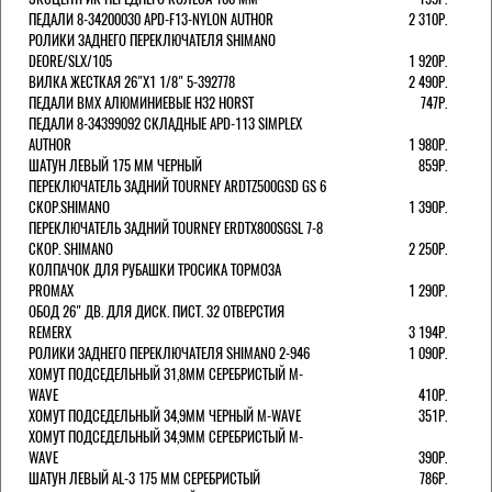
ПЕДАЛИ 8-34200030 APD-F13-NYLON AUTHOR
2 310Р.
РОЛИКИ ЗАДНЕГО ПЕРЕКЛЮЧАТЕЛЯ SHIMANO
DEORE/SLX/105
1 920Р.
ВИЛКА ЖЕСТКАЯ 26"Х1 1/8" 5-392778
2 490Р.
ПЕДАЛИ BMX АЛЮМИНИЕВЫЕ H32 HORST
747Р.
ПЕДАЛИ 8-34399092 СКЛАДНЫЕ APD-113 SIMPLEX
AUTHOR
1 980Р.
ШАТУН ЛЕВЫЙ 175 ММ ЧЕРНЫЙ
859Р.
ПЕРЕКЛЮЧАТЕЛЬ ЗАДНИЙ TOURNEY ARDTZ500GSD GS 6
СКОР.SHIMANO
1 390Р.
ПЕРЕКЛЮЧАТЕЛЬ ЗАДНИЙ TOURNEY ERDTX800SGSL 7-8
СКОР. SHIMANO
2 250Р.
КОЛПАЧОК ДЛЯ РУБАШКИ ТРОСИКА ТОРМОЗА
PROMAX
1 290Р.
ОБОД 26" ДВ. ДЛЯ ДИСК. ПИСТ. 32 ОТВЕРСТИЯ
REMERX
3 194Р.
РОЛИКИ ЗАДНЕГО ПЕРЕКЛЮЧАТЕЛЯ SHIMANO 2-946
1 090Р.
ХОМУТ ПОДСЕДЕЛЬНЫЙ 31,8ММ СЕРЕБРИСТЫЙ M-
WAVE
410Р.
ХОМУТ ПОДСЕДЕЛЬНЫЙ 34,9ММ ЧЕРНЫЙ M-WAVE
351Р.
ХОМУТ ПОДСЕДЕЛЬНЫЙ 34,9ММ СЕРЕБРИСТЫЙ M-
WAVE
390Р.
ШАТУН ЛЕВЫЙ AL-3 175 ММ СЕРЕБРИСТЫЙ
786Р.