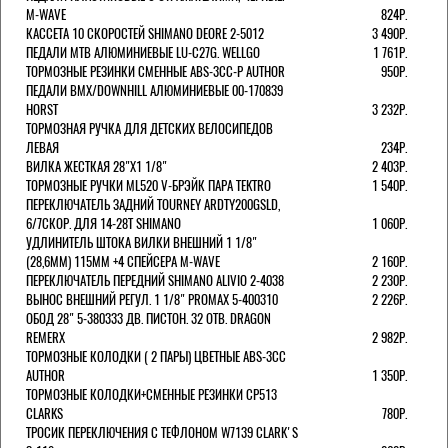
M-WAVE
824Р.
КАССЕТА 10 СКОРОСТЕЙ SHIMANO DEORE 2-5012
3 490Р.
ПЕДАЛИ MTB АЛЮМИНИЕВЫЕ LU-C27G. WELLGO
1 761Р.
ТОРМОЗНЫЕ РЕЗИНКИ СМЕННЫЕ ABS-3CC-P AUTHOR
950Р.
ПЕДАЛИ BMX/DOWNHILL АЛЮМИНИЕВЫЕ 00-170839
HORST
3 232Р.
ТОРМОЗНАЯ РУЧКА ДЛЯ ДЕТСКИХ ВЕЛОСИПЕДОВ
ЛЕВАЯ
234Р.
ВИЛКА ЖЕСТКАЯ 28"Х1 1/8"
2 403Р.
ТОРМОЗНЫЕ РУЧКИ ML520 V-БРЭЙК ПАРА TEKTRO
1 540Р.
ПЕРЕКЛЮЧАТЕЛЬ ЗАДНИЙ TOURNEY ARDTY200GSLD,
6/7СКОР. ДЛЯ 14-28T SHIMANO
1 060Р.
УДЛИНИТЕЛЬ ШТОКА ВИЛКИ ВНЕШНИЙ 1 1/8"
(28,6ММ) 115ММ +4 СПЕЙСЕРА M-WAVE
2 160Р.
ПЕРЕКЛЮЧАТЕЛЬ ПЕРЕДНИЙ SHIMANO ALIVIO 2-4038
2 230Р.
ВЫНОС ВНЕШНИЙ РЕГУЛ. 1 1/8" PROMAX 5-400310
2 226Р.
ОБОД 28" 5-380333 ДВ. ПИСТОН. 32 ОТВ. DRAGON
REMERX
2 982Р.
ТОРМОЗНЫЕ КОЛОДКИ ( 2 ПАРЫ) ЦВЕТНЫЕ ABS-3CC
AUTHOR
1 350Р.
ТОРМОЗНЫЕ КОЛОДКИ+СМЕННЫЕ РЕЗИНКИ CP513
CLARKS
780Р.
ТРОСИК ПЕРЕКЛЮЧЕНИЯ С ТЕФЛОНОМ W7139 СLARK'S