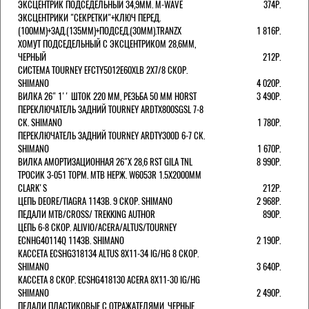
ЭКСЦЕНТРИК ПОДСЕДЕЛЬНЫЙ 34,9ММ. M-WAVE
374Р.
ЭКСЦЕНТРИКИ "СЕКРЕТКИ"+КЛЮЧ ПЕРЕД.
(100ММ)+ЗАД.(135ММ)+ПОДСЕД.(30ММ).TRANZX
1 816Р.
ХОМУТ ПОДСЕДЕЛЬНЫЙ С ЭКСЦЕНТРИКОМ 28,6ММ,
ЧЕРНЫЙ
212Р.
СИСТЕМА TOURNEY EFCTY5012E60XLB 2X7/8 СКОР.
SHIMANO
4 020Р.
ВИЛКА 26" 1'' ШТОК 220 ММ, РЕЗЬБА 50 ММ HORST
3 490Р.
ПЕРЕКЛЮЧАТЕЛЬ ЗАДНИЙ TOURNEY ARDTX800SGSL 7-8
СК. SHIMANO
1 780Р.
ПЕРЕКЛЮЧАТЕЛЬ ЗАДНИЙ TOURNEY ARDTY300D 6-7 СК.
SHIMANO
1 670Р.
ВИЛКА АМОРТИЗАЦИОННАЯ 26"Х 28,6 RST GILA TNL
8 990Р.
ТРОСИК 3-051 ТОРМ. MTB НЕРЖ. W6053R 1.5Х2000ММ
СLARK'S
212Р.
ЦЕПЬ DEORE/TIAGRA 114ЗВ. 9 СКОР. SHIMANO
2 968Р.
ПЕДАЛИ MTB/CROSS/ TREKKING AUTHOR
890Р.
ЦЕПЬ 6-8 СКОР. ALIVIO/ACERA/ALTUS/TOURNEY
ECNHG40114Q 114ЗВ. SHIMANO
2 190Р.
КАССЕТА ECSHG318134 ALTUS 8Х11-34 IG/HG 8 СКОР.
SHIMANO
3 640Р.
КАССЕТА 8 СКОР. ECSHG418130 ACERA 8Х11-30 IG/HG
SHIMANO
2 490Р.
ПЕДАЛИ ПЛАСТИКОВЫЕ С ОТРАЖАТЕЛЯМИ, ЧЕРНЫЕ.