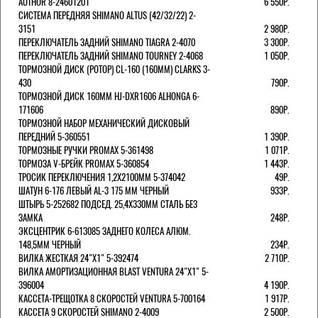
AUTHOR 8-24601201
6 550Р.
СИСТЕМА ПЕРЕДНЯЯ SHIMANO ALTUS (42/32/22) 2-
3151
2 980Р.
ПЕРЕКЛЮЧАТЕЛЬ ЗАДНИЙ SHIMANO TIAGRA 2-4070
3 300Р.
ПЕРЕКЛЮЧАТЕЛЬ ЗАДНИЙ SHIMANO TOURNEY 2-4068
1 050Р.
ТОРМОЗНОЙ ДИСК (РОТОР) CL-160 (160ММ) CLARKS 3-
430
790Р.
ТОРМОЗНОЙ ДИСК 160ММ HJ-DXR1606 ALHONGA 6-
171606
890Р.
ТОРМОЗНОЙ НАБОР МЕХАНИЧЕСКИЙ ДИСКОВЫЙ
ПЕРЕДНИЙ 5-360551
1 390Р.
ТОРМОЗНЫЕ РУЧКИ PROMAX 5-361498
1 071Р.
ТОРМОЗА V-БРЕЙК PROMAX 5-360854
1 443Р.
ТРОСИК ПЕРЕКЛЮЧЕНИЯ 1,2Х2100ММ 5-374042
49Р.
ШАТУН 6-176 ЛЕВЫЙ AL-3 175 ММ ЧЕРНЫЙ
933Р.
ШТЫРЬ 5-252682 ПОДСЕД. 25,4Х330ММ СТАЛЬ БЕЗ
ЗАМКА
248Р.
ЭКСЦЕНТРИК 6-613085 ЗАДНЕГО КОЛЕСА АЛЮМ.
148,5ММ ЧЕРНЫЙ
234Р.
ВИЛКА ЖЕСТКАЯ 24"Х1" 5-392474
2 710Р.
ВИЛКА АМОРТИЗАЦИОННАЯ BLAST VENTURA 24"Х1" 5-
396004
4 190Р.
КАССЕТА-ТРЕЩОТКА 8 СКОРОСТЕЙ VENTURA 5-700164
1 917Р.
КАССЕТА 9 СКОРОСТЕЙ SHIMANO 2-4009
2 500Р.