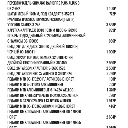
ПЕРЕКЛЮЧАТЕЛЬ SHIMANO RAPIDFIRE PLUS ALTUS 3
СК.2-982
1 100Р.
ШАТУН ЛЕВЫЙ 170ММ, ПОД КВАДРАТ 5-352671
772Р.
РУБАШКА ТРОСИКА ТОРМОЗА РОЗОВАЯ(1 МЕТР)
Y1005DB CLARKS 3-246
3 598Р.
КАРЕТКА-КАРТРИДЖ B910 103ММ NECO 6-170910
889Р.
ШТЫРЬ ПОДСЕДЕЛЬНЫЙ 27,2Х350ММ, АЛЮМИНИЕВЫЙ
С ЗАМКОМ 00-170095
836Р.
ОБОД 26" ДЛЯ ДИСК, 36 ОТВ, ДВОЙНОЙ, ПИСТОН,
ЧЕРНЫЙ 00-180911
1 090Р.
ОБОД 28/29" TOP DISC REMERX 32 ОТВЕРСТИЯ,
ДВОЙНОЙ, ПИСТОНИРОВАННЫЙ 5-380450
2 980Р.
ОБОД 26" ARGON X7 AUTHOR 8-36091523
2 530Р.
ОБОД 26" ARGON PRO X7 AUTHOR 8-36091524
2 760Р.
ПЕДАЛИ МТВ 00-170290 ПЛАСТИКОВЫЕ HORST
188Р.
ПЕДАЛИ MTB 5-311049 АЛЮМИНИЕВЫЕ
733Р.
ПЕДАЛИ MTB АЛЮМИНИЕВЫЕ 6-14224 WELLGO
1 370Р.
ПЕДАЛИ BMX/FREESTYLE/MTB 8-34200025 AUTHOR
780Р.
ПЕДАЛИ 8-34200029 APD-F13-NYLON AUTHOR
1 912Р.
ПЕДАЛИ МТВ 00-170360 АЛЮМИНИЕВЫЕ HORST
416Р.
ПЕДАЛИ BMX/DOWNHILL АЛЮМИНИЕВЫЕ 00-170830
HORST
2 694Р.
ПЕДАЛИ BMX/DOWNHILL АЛЮМИНИЕВЫЕ 00-170855
HORST
2 919Р.