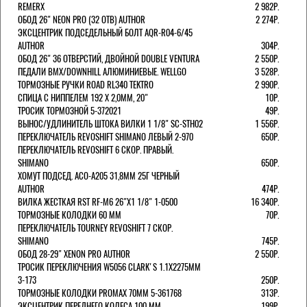
REMERX
2 982Р.
ОБОД 26" NEON PRO (32 ОТВ) AUTHOR
2 274Р.
ЭКСЦЕНТРИК ПОДСЕДЕЛЬНЫЙ БОЛТ AQR-R04-6/45
AUTHOR
304Р.
ОБОД 26" 36 ОТВЕРСТИЙ, ДВОЙНОЙ DOUBLE VENTURA
2 550Р.
ПЕДАЛИ BMX/DOWNHILL АЛЮМИНИЕВЫЕ. WELLGO
3 528Р.
ТОРМОЗНЫЕ РУЧКИ ROAD RL340 TEKTRO
2 990Р.
СПИЦА С НИППЕЛЕМ 192 Х 2,0ММ, 20"
10Р.
ТРОСИК ТОРМОЗНОЙ 5-372021
49Р.
ВЫНОС/УДЛИНИТЕЛЬ ШТОКА ВИЛКИ 1 1/8" SC-STH02
1 556Р.
ПЕРЕКЛЮЧАТЕЛЬ REVOSHIFT SHIMANO ЛЕВЫЙ 2-970
650Р.
ПЕРЕКЛЮЧАТЕЛЬ REVOSHIFT 6 СКОР. ПРАВЫЙ.
SHIMANO
650Р.
ХОМУТ ПОДСЕД. ACO-A205 31,8ММ 25Г ЧЕРНЫЙ
AUTHOR
474Р.
ВИЛКА ЖЕСТКАЯ RST RF-M6 26"Х1 1/8" 1-0500
16 340Р.
ТОРМОЗНЫЕ КОЛОДКИ 60 ММ
70Р.
ПЕРЕКЛЮЧАТЕЛЬ TOURNEY REVOSHIFT 7 СКОР.
SHIMANO
745Р.
ОБОД 28-29" XENON PRO AUTHOR
2 550Р.
ТРОСИК ПЕРЕКЛЮЧЕНИЯ W5056 CLARK'S 1.1Х2275ММ
3-173
250Р.
ТОРМОЗНЫЕ КОЛОДКИ PROMAX 70ММ 5-361768
313Р.
ЭКСЦЕНТРИК ПЕРЕДНЕГО КОЛЕСА 100 ММ
199Р.