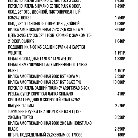
ПЕРЕКЛЮЧАТЕЛЬ SHIMANO EZ FIRE PLUS 3 СКОР.
1 490Р.
ПЕРЕКЛЮЧАТЕЛЬ SHIMANO EZ FIRE PLUS 6 СКОР.
1 490Р.
ОБОД 26" ОТВ., ДВОЙНОЙ, ПИСТОНИРОВАННЫЙ
H35242. HORST
1 750Р.
ОБОД 28" 00-180946 36 ОТВЕРСТИЯ, ДВОЙНОЙ
1 039Р.
ВИЛКА АМОРТИЗАЦИОННАЯ 26"Х 28,6 RST GILA ML
9 066Р.
ЦЕПЬ 3-205 1/2"X3/32" 116ЗВ. ХРОМИР.С ЗАМКОМ 15-
21СКОР. CLARK`S
1 040Р.
ПОДШИПНИК 7-06145 ЗАДНЕЙ ВТУЛКИ И КАРЕТКИ
WELDTITE
1 191Р.
ПЕДАЛИ СКЛАДНЫЕ F178 6-14178 WELLGO
1 338Р.
ПЕДАЛИ BMX/DOWNHILL АЛЮМИНИЕВЫЕ 00-170829
HORST
4 161Р.
ВИЛКА АМОРТИЗАЦИОННАЯ 700С RST NOVA ML
7 990Р.
ВИЛКА АМОРТИЗАЦИОННАЯ 27,5" RST BLAZE TNL
10 680Р.
ПЕРЕКЛЮЧАТЕЛЬ ЗАДНИЙ TOURNEY ARDFT35AD 6-7СК.
РЕЗЬБА, СУПЕР КОРОТКАЯ ЛАПКА SHIMANO
418Р.
СИСТЕМА ПЕРЕДНЯЯ 9 СКОРОСТЕЙ ROAD 42/52
ШАТУНЫ 170 ММ
2 776Р.
ТОРМОЗНЫЕ РУЧКИ TRIATHLON R.B.P RX 4.1 (19 -
20.6ММ). TEKTRO
3 590Р.
ВИЛКА АМОРТИЗАЦИОННАЯ 700C 28.6 ММ HORST AL40
BLACK
2 390Р.
ШТЫРЬ ПОДСЕДЕЛЬНЫЙ 27,2Х350ММ 00-170089
186Р.