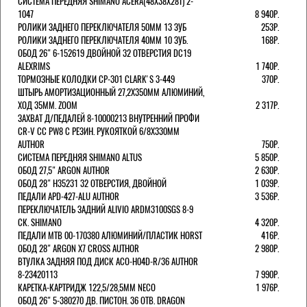
СИСТЕМА ПЕРЕДНЯЯ SHIMANO ACERA(48Х38Х28Т) 2-
1047
8 940Р.
РОЛИКИ ЗАДНЕГО ПЕРЕКЛЮЧАТЕЛЯ 50ММ 13 ЗУБ
253Р.
РОЛИКИ ЗАДНЕГО ПЕРЕКЛЮЧАТЕЛЯ 40ММ 10 ЗУБ.
168Р.
ОБОД 26" 6-152619 ДВОЙНОЙ 32 ОТВЕРСТИЯ DC19
ALEXRIMS
1 740Р.
ТОРМОЗНЫЕ КОЛОДКИ CP-301 CLARK'S 3-449
370Р.
ШТЫРЬ АМОРТИЗАЦИОННЫЙ 27,2Х350ММ АЛЮМИНИЙ,
ХОД 35ММ. ZOOM
2 317Р.
ЗАХВАТ Д/ПЕДАЛЕЙ 8-10000213 ВНУТРЕННИЙ ПРОФИ
CR-V CC PW8 С РЕЗИН. РУКОЯТКОЙ 6/8X330ММ
AUTHOR
750Р.
СИСТЕМА ПЕРЕДНЯЯ SHIMANO ALTUS
5 850Р.
ОБОД 27,5" ARGON AUTHOR
2 630Р.
ОБОД 28" H35231 32 ОТВЕРСТИЯ, ДВОЙНОЙ
1 039Р.
ПЕДАЛИ APD-427-ALU AUTHOR
3 536Р.
ПЕРЕКЛЮЧАТЕЛЬ ЗАДНИЙ ALIVIO ARDM3100SGS 8-9
СК. SHIMANO
4 320Р.
ПЕДАЛИ MTB 00-170380 АЛЮМИНИЙ/ПЛАСТИК HORST
416Р.
ОБОД 28" ARGON X7 CROSS AUTHOR
2 980Р.
ВТУЛКА ЗАДНЯЯ ПОД ДИСК ACO-H04D-R/36 AUTHOR
8-23420113
7 990Р.
КАРЕТКА-КАРТРИДЖ 122,5/28,5ММ NECO
1 976Р.
ОБОД 26" 5-380270 ДВ. ПИСТОН. 36 ОТВ. DRAGON