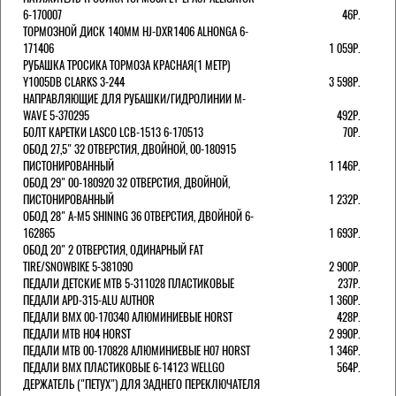
6-170007
46Р.
ТОРМОЗНОЙ ДИСК 140ММ HJ-DXR1406 ALHONGA 6-
171406
1 059Р.
РУБАШКА ТРОСИКА ТОРМОЗА КРАСНАЯ(1 МЕТР)
Y1005DB CLARKS 3-244
3 598Р.
НАПРАВЛЯЮЩИЕ ДЛЯ РУБАШКИ/ГИДРОЛИНИИ M-
WAVE 5-370295
492Р.
БОЛТ КАРЕТКИ LASCO LCB-1513 6-170513
70Р.
ОБОД 27,5" 32 ОТВЕРСТИЯ, ДВОЙНОЙ, 00-180915
ПИСТОНИРОВАННЫЙ
1 146Р.
ОБОД 29" 00-180920 32 ОТВЕРСТИЯ, ДВОЙНОЙ,
ПИСТОНИРОВАННЫЙ
1 232Р.
ОБОД 28" A-M5 SHINING 36 ОТВЕРСТИЯ, ДВОЙНОЙ 6-
162865
1 693Р.
ОБОД 20" 2 ОТВЕРСТИЯ, ОДИНАРНЫЙ FAT
TIRE/SNOWBIKE 5-381090
2 900Р.
ПЕДАЛИ ДЕТСКИЕ MTB 5-311028 ПЛАСТИКОВЫЕ
237Р.
ПЕДАЛИ APD-315-ALU AUTHOR
1 360Р.
ПЕДАЛИ BMX 00-170340 АЛЮМИНИЕВЫЕ HORST
428Р.
ПЕДАЛИ MTB H04 HORST
2 990Р.
ПЕДАЛИ MTB 00-170828 АЛЮМИНИЕВЫЕ H07 HORST
1 346Р.
ПЕДАЛИ BMX ПЛАСТИКОВЫЕ 6-14123 WELLGO
564Р.
ДЕРЖАТЕЛЬ ("ПЕТУХ") ДЛЯ ЗАДНЕГО ПЕРЕКЛЮЧАТЕЛЯ