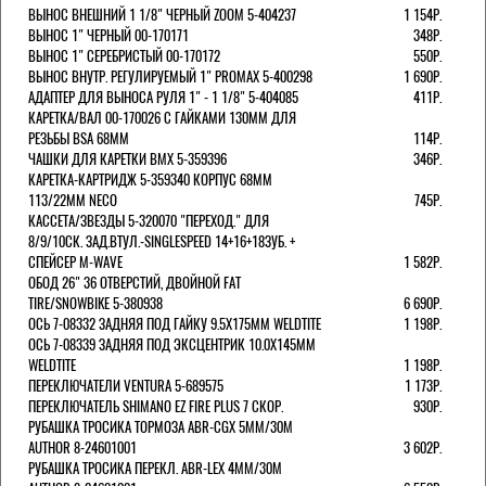
ВЫНОС ВНЕШНИЙ 1 1/8" ЧЕРНЫЙ ZOOM 5-404237
1 154Р.
ВЫНОС 1" ЧЕРНЫЙ 00-170171
348Р.
ВЫНОС 1" СЕРЕБРИСТЫЙ 00-170172
550Р.
ВЫНОС ВНУТР. РЕГУЛИРУЕМЫЙ 1" PROMAX 5-400298
1 690Р.
АДАПТЕР ДЛЯ ВЫНОСА РУЛЯ 1" - 1 1/8" 5-404085
411Р.
КАРЕТКА/ВАЛ 00-170026 С ГАЙКАМИ 130ММ ДЛЯ
РЕЗЬБЫ BSA 68ММ
114Р.
ЧАШКИ ДЛЯ КАРЕТКИ BMX 5-359396
346Р.
КАРЕТКА-КАРТРИДЖ 5-359340 КОРПУС 68ММ
113/22ММ NECO
745Р.
КАССЕТА/ЗВЕЗДЫ 5-320070 "ПЕРЕХОД." ДЛЯ
8/9/10СК. ЗАД.ВТУЛ.-SINGLESPEED 14+16+18ЗУБ. +
СПЕЙСЕР M-WAVE
1 582Р.
ОБОД 26" 36 ОТВЕРСТИЙ, ДВОЙНОЙ FAT
TIRE/SNOWBIKE 5-380938
6 690Р.
ОСЬ 7-08332 ЗАДНЯЯ ПОД ГАЙКУ 9.5Х175ММ WELDTITE
1 198Р.
ОСЬ 7-08339 ЗАДНЯЯ ПОД ЭКСЦЕНТРИК 10.0Х145ММ
WELDTITE
1 198Р.
ПЕРЕКЛЮЧАТЕЛИ VENTURA 5-689575
1 173Р.
ПЕРЕКЛЮЧАТЕЛЬ SHIMANO EZ FIRE PLUS 7 СКОР.
930Р.
РУБАШКА ТРОСИКА ТОРМОЗА ABR-CGX 5MM/30M
AUTHOR 8-24601001
3 602Р.
РУБАШКА ТРОСИКА ПЕРЕКЛ. ABR-LEX 4MM/30M