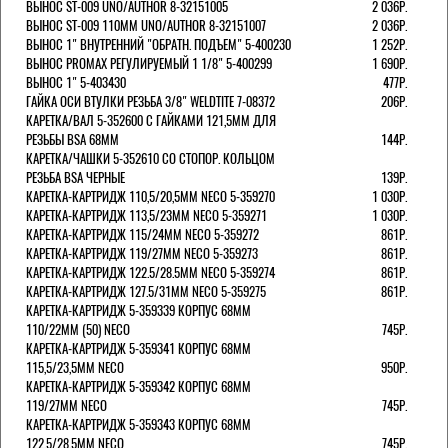
ВЫНОС ST-009 UNO/AUTHOR 8-32151005
2 036Р.
ВЫНОС ST-009 110ММ UNO/AUTHOR 8-32151007
2 036Р.
ВЫНОС 1" ВНУТРЕННИЙ "ОБРАТН. ПОДЪЕМ" 5-400230
1 252Р.
ВЫНОС PROMAX РЕГУЛИРУЕМЫЙ 1 1/8" 5-400299
1 690Р.
ВЫНОС 1" 5-403430
477Р.
ГАЙКА ОСИ ВТУЛКИ РЕЗЬБА 3/8" WELDTITE 7-08372
206Р.
КАРЕТКА/ВАЛ 5-352600 С ГАЙКАМИ 121,5ММ ДЛЯ
РЕЗЬБЫ BSA 68ММ
144Р.
КАРЕТКА/ЧАШКИ 5-352610 СО СТОПОР. КОЛЬЦОМ
РЕЗЬБА BSA ЧЕРНЫЕ
139Р.
КАРЕТКА-КАРТРИДЖ 110,5/20,5ММ NECO 5-359270
1 030Р.
КАРЕТКА-КАРТРИДЖ 113,5/23ММ NECO 5-359271
1 030Р.
КАРЕТКА-КАРТРИДЖ 115/24ММ NECO 5-359272
861Р.
КАРЕТКА-КАРТРИДЖ 119/27ММ NECO 5-359273
861Р.
КАРЕТКА-КАРТРИДЖ 122.5/28.5ММ NECO 5-359274
861Р.
КАРЕТКА-КАРТРИДЖ 127.5/31ММ NECO 5-359275
861Р.
КАРЕТКА-КАРТРИДЖ 5-359339 КОРПУС 68ММ
110/22ММ (50) NECO
745Р.
КАРЕТКА-КАРТРИДЖ 5-359341 КОРПУС 68ММ
115,5/23,5ММ NECO
950Р.
КАРЕТКА-КАРТРИДЖ 5-359342 КОРПУС 68ММ
119/27ММ NECO
745Р.
КАРЕТКА-КАРТРИДЖ 5-359343 КОРПУС 68ММ
122,5/28,5ММ NECO
745Р.