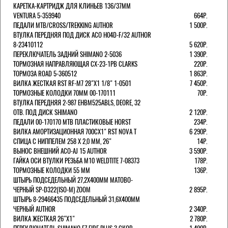
КАРЕТКА-КАРТРИДЖ ДЛЯ КЛИНЬЕВ 136/37ММ
VENTURA 5-359940
664Р.
ПЕДАЛИ MTB/CROSS/TREKKING AUTHOR
1 500Р.
ВТУЛКА ПЕРЕДНЯЯ ПОД ДИСК ACO H04D-F/32 AUTHOR
8-23410112
5 620Р.
ПЕРЕКЛЮЧАТЕЛЬ ЗАДНИЙ SHIMANO 2-5036
1 390Р.
ТОРМОЗНАЯ НАПРАВЛЯЮЩАЯ CX-23-1PB CLARKS
220Р.
ТОРМОЗА ROAD 5-360512
1 863Р.
ВИЛКА ЖЕСТКАЯ RST RF-M7 28"Х1 1/8" 1-0501
7 450Р.
ТОРМОЗНЫЕ КОЛОДКИ 70ММ 00-170111
70Р.
ВТУЛКА ПЕРЕДНЯЯ 2-987 EHBM525ABLS, DEORE, 32
ОТВ. ПОД ДИСК SHIMANO
2 120Р.
ПЕДАЛИ 00-170170 МТВ ПЛАСТИКОВЫЕ HORST
234Р.
ВИЛКА АМОРТИЗАЦИОННАЯ 700СХ1" RST NOVA T
6 290Р.
СПИЦА С НИППЕЛЕМ 258 Х 2,0 ММ, 26"
14Р.
ВЫНОС ВНЕШНИЙ ACO-AJ 15 AUTHOR
3 590Р.
ГАЙКА ОСИ ВТУЛКИ РЕЗЬБА М10 WELDTITE 7-08373
178Р.
ТОРМОЗНЫЕ КОЛОДКИ 55 ММ
136Р.
ШТЫРЬ ПОДСЕДЕЛЬНЫЙ 27,2Х400ММ МАТОВО-
ЧЕРНЫЙ SP-D322(ISO-M) ZOOM
2 895Р.
ШТЫРЬ 8-29466435 ПОДСЕДЕЛЬНЫЙ 31,6X400ММ
ЧЕРНЫЙ AUTHOR
2 340Р.
ВИЛКА ЖЕСТКАЯ 26"Х1"
2 780Р.