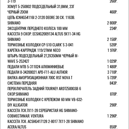
3-119
260Р.
ХОМУТ 5-250802 ПОДСЕДЕЛЬНЫЙ 31,8ММ, 23Г
ЧЕРНЫЙ ZOOM
460Р.
ЦЕПЬ ICNHG54116I 2-3120 DEORE 30 СК. 116ЗВ.
SHIMANO
2 800Р.
ЭКСЦЕНТРИК ПЕРЕДНЕГО КОЛЕСА 100 ММ
234Р.
КАССЕТА 9 СКОР. ECSHG2009134 ALTUS 9Х11-34 HG
SHIMANO
2 150Р.
ТОРМОЗНЫЕ КОЛОДКИ CP-510 CLARK'S 3-041
520Р.
КАРЕТКА-КАРТРИДЖ 119/27ММ NECO
1 976Р.
ШТЫРЬ ПОДСЕДЕЛЬНЫЙ 27,2Х350ММ ЧЕРНЫЙ M-
WAVE 5-252427
1 029Р.
ПЕДАЛИ MTB 5-311024 АЛЮМИНИЕВЫЕ
1 480Р.
ПЕДАЛИ 8-34200021 APD-F11-ALU AUTHOR
3 710Р.
ВИЛКА АМОРТИЗАЦИОННАЯ 700С RST NOVA T
5 720Р.
СИСТЕМА ПЕРЕДНЯЯ
843Р.
ПЕРЕКЛЮЧАТЕЛЬ ЗАДНИЙ TOURNEY ARDTZ500GSB 6
СКОР.SHIMANO
870Р.
ТОРМОЗНЫЕ КОЛОДКИ С КРЕПЕЖОМ 60 ММ VB-632-
DIY ALLIGATOR
290Р.
КАССЕТА 7СК.7Х11-28 СЕРЕБРИСТАЯ HG SHIMANO-
СОВМЕСТИМАЯ. VENTURA
1 296Р.
КАССЕТА 7СК. ACSHG417128 2-8017 7Х11-28 SHIMANO
ACERA/ALTUS
850Р.