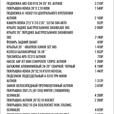
ПОДНОЖКА AKS-630 R18 24-29" RS. AUTHOR
3 310Р.
ПОКРЫШКА KENDA 26"Х 2,10 K898
1 540Р.
ПОДНОЖКА 8-16502110 ЦЕНТРАЛЬНОГО КРЕПЛЕНИЯ
AUTHOR
2 160Р.
КАМЕРА KENDA 27,5"Х 2.0-2.35", 52/58-584 АВТО
552Р.
КРЫЛО ЗАДНЕЕ БЫСТРОСЪЕМНОЕ DASHBLADE SKS
2 090Р.
КРЫЛО 26" ПЕРЕДНЕЕ БЫСТРОСЪЕМНОЕ DASHBOARD
SKS
2 740Р.
ФОНАРЬ ЗАДНИЙ SMART
478Р.
КРЫЛЬЯ 20'' HIGHTREK JUNIOR SET SKS
1 470Р.
КОЛЕСА БАЛАНСИРНЫЕ 16-24''
1 652Р.
ТУКЛИПСЫ APD-TC313 AUTHOR
770Р.
НАСОС AAP JET MINI COMPOSITE 120PSI. AUTHOR
1 200Р.
БАГАЖНИК АЛЮМИНИЕВЫЙ 24-29" СВАРНОЙ. ЧЕРНЫЙ
4 194Р.
ПОКРЫШКА KENDA 26"Х2,10 K1010 NEVEGAL
1 447Р.
ПОДСУМОК ПОДСЕДЕЛЬНЫЙ A-S310 TPN МИНИ
AUTHOR
1 317Р.
ЗАМОК ВЕЛОСИПЕДНЫЙ ПРОТИВОУГОННЫЙ AUTHOR
3 670Р.
ПОКРЫШКА 26X1,75 (47-559) WINTER (100ШИПОВ).
SCHWALBE
4 390Р.
ПОКРЫШКА AUTHOR 26"Х2,10 ROCKET
2 280Р.
ПОКРЫШКА 26X2.10 (54-559) ROCKET RON, FOLDING.
SCHWALBE
4 870Р.