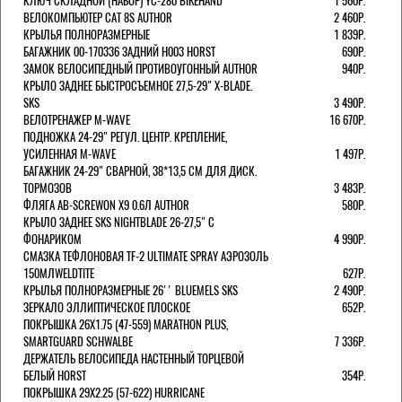
КЛЮЧ СКЛАДНОЙ (НАБОР) YC-280 BIKEHAND
1 560Р.
ВЕЛОКОМПЬЮТЕР CAT 8S AUTHOR
2 460Р.
КРЫЛЬЯ ПОЛНОРАЗМЕРНЫЕ
1 839Р.
БАГАЖНИК 00-170336 ЗАДНИЙ H003 HORST
690Р.
ЗАМОК ВЕЛОСИПЕДНЫЙ ПРОТИВОУГОННЫЙ AUTHOR
940Р.
КРЫЛО ЗАДНЕЕ БЫСТРОСЪЕМНОЕ 27,5-29" X-BLADE.
SKS
3 490Р.
ВЕЛОТРЕНАЖЕР M-WAVE
16 670Р.
ПОДНОЖКА 24-29" РЕГУЛ. ЦЕНТР. КРЕПЛЕНИЕ,
УСИЛЕННАЯ M-WAVE
1 497Р.
БАГАЖНИК 24-29" СВАРНОЙ, 38*13,5 СМ ДЛЯ ДИСК.
ТОРМОЗОВ
3 483Р.
ФЛЯГА AB-SCREWON X9 0.6Л AUTHOR
580Р.
КРЫЛО ЗАДНЕЕ SKS NIGHTBLADE 26-27,5" С
ФОНАРИКОМ
4 990Р.
СМАЗКА ТЕФЛОНОВАЯ TF-2 ULTIMATE SPRAY АЭРОЗОЛЬ
150МЛWELDTITE
627Р.
КРЫЛЬЯ ПОЛНОРАЗМЕРНЫЕ 26'' BLUEMELS SKS
2 490Р.
ЗЕРКАЛО ЭЛЛИПТИЧЕСКОЕ ПЛОСКОЕ
652Р.
ПОКРЫШКА 26X1.75 (47-559) MARATHON PLUS,
SMARTGUARD SCHWALBE
7 336Р.
ДЕРЖАТЕЛЬ ВЕЛОCИПЕДА НАСТЕННЫЙ ТОРЦЕВОЙ
БЕЛЫЙ HORST
354Р.
ПОКРЫШКА 29X2.25 (57-622) HURRICANE