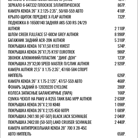
ЗЕРКАЛО 6-647332 ПЛОСКОЕ ЭЛЛИПТИЧЕСКОЕ
867Р.
КАМЕРА KENDA 26" Х 2.125-2.35", 50/60-559 АВТО
418Р.
КРЫЛО-ЩИТОК ПЕРЕДНЕЕ X-FLAP AUTHOR
732Р.
ПОДНОЖКА 8-16500140 ЗАДНЯЯ AKS-530 RS-24/29
AUTHOR
2 110Р.
ШЛЕМ CREEK FULLFACE 57-60СМ GREY AUTHOR
8 990Р.
БАГАЖНИК ЗАДНИЙ ACR-20N AUTHOR
5 310Р.
ПОКРЫШКА KENDA 16"Х1,50 K193 KWEST
574Р.
ПОКРЫШКА KENDA 26"Х1,75 K197 EUROTREK
986Р.
ЗВОНОК АЛЮМИНИЙ/ПЛАСТИК "ДИНГ-ДОН"
123Р.
ПОКРЫШКА 29"Х2,00 SPEED MASTER П/СЛИК AUTHOR
2 920Р.
КАМЕРА AUTHOR 27,5" Х 1.75-2.35", 47/60-584 СПОРТ
НИППЕЛЬ
626Р.
КАМЕРА KENDA 26" Х 1.75-2.125", 47/57-559 АВТО
468Р.
ФОНАРЬ ЗАДНИЙ 8-12039220 CYCLONE
390Р.
КОЛЕСА ЗАПАСНЫЕ БАЛАНСИРНЫЕ (ПАРА)
166Р.
CУМКА-ЧЕХОЛ НА РАМУ A-R255 TANK BAG MPP AUTHOR
2 630Р.
ПОКРЫШКА KENDA 26"Х 2,10 K848
1 098Р.
ПОКРЫШКА KENDA 26"Х 2,125 K50 60TPI
1 689Р.
ПОКРЫШКА 24X1.90 (47-507) BLACK JACK SCHWALBE
2 040Р.
ПОКРЫШКА 24X2.00 (50-507) LAND CRUISER SCHWALBE
2 440Р.
КАМЕРА АНТИПРОКОЛЬНАЯ KENDA 28" 700 Х 28-45C
АВТО НИППЕЛЬ
658Р.