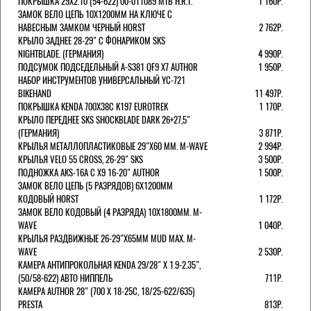
ПОКРЫШКА 29X2.10 (54-622) 00-011089 MTB H.R.T.
1 160Р.
ЗАМОК ВЕЛО ЦЕПЬ 10Х1200ММ НА КЛЮЧЕ С
НАВЕСНЫМ ЗАМКОМ ЧЕРНЫЙ HORST
2 762Р.
КРЫЛО ЗАДНЕЕ 28-29" С ФОНАРИКОМ SKS
NIGHTBLADE. (ГЕРМАНИЯ)
4 990Р.
ПОДСУМОК ПОДСЕДЕЛЬНЫЙ A-S381 QF9 X7 AUTHOR
1 950Р.
НАБОР ИНСТРУМЕНТОВ УНИВЕРСАЛЬНЫЙ YC-721
BIKEHAND
11 497Р.
ПОКРЫШКА KENDA 700Х38С K197 EUROTREK
1 170Р.
КРЫЛО ПЕРЕДНЕЕ SKS SHOCKBLADE DARK 26+27,5"
(ГЕРМАНИЯ)
3 871Р.
КРЫЛЬЯ МЕТАЛЛОПЛАСТИКОВЫЕ 29"Х60 ММ. M-WAVE
2 994Р.
КРЫЛЬЯ VELO 55 CROSS, 26-29" SKS
3 500Р.
ПОДНОЖКА AKS-16A C X9 16-20" AUTHOR
1 500Р.
ЗАМОК ВЕЛО ЦЕПЬ (5 РАЗРЯДОВ) 6Х1200ММ
КОДОВЫЙ HORST
1 172Р.
ЗАМОК ВЕЛО КОДОВЫЙ (4 РАЗРЯДА) 10Х1800ММ. M-
WAVE
1 040Р.
КРЫЛЬЯ РАЗДВИЖНЫЕ 26-29"Х65ММ MUD MAX. M-
WAVE
2 530Р.
КАМЕРА АНТИПРОКОЛЬНАЯ KENDA 29/28" Х 1.9-2.35",
(50/58-622) АВТО НИППЕЛЬ
711Р.
КАМЕРА AUTHOR 28" (700 Х 18-25С, 18/25-622/635)
PRESTA
813Р.