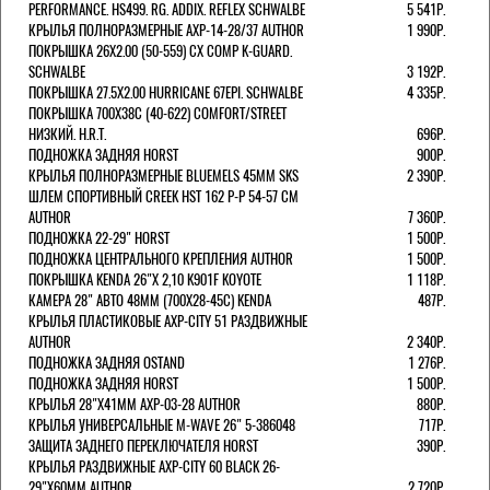
PERFORMANCE. HS499. RG. ADDIX. REFLEX SCHWALBE
5 541Р.
КРЫЛЬЯ ПОЛНОРАЗМЕРНЫЕ AXP-14-28/37 AUTHOR
1 990Р.
ПОКРЫШКА 26X2.00 (50-559) CX COMP K-GUARD.
SCHWALBE
3 192Р.
ПОКРЫШКА 27.5X2.00 HURRICANE 67EPI. SCHWALBE
4 335Р.
ПОКРЫШКА 700X38С (40-622) COMFORT/STREET
НИЗКИЙ. H.R.T.
696Р.
ПОДНОЖКА ЗАДНЯЯ HORST
900Р.
КРЫЛЬЯ ПОЛНОРАЗМЕРНЫЕ BLUEMELS 45MM SKS
2 390Р.
ШЛЕМ СПОРТИВНЫЙ CREEK HST 162 Р-Р 54-57 СМ
AUTHOR
7 360Р.
ПОДНОЖКА 22-29" HORST
1 500Р.
ПОДНОЖКА ЦЕНТРАЛЬНОГО КРЕПЛЕНИЯ AUTHOR
1 500Р.
ПОКРЫШКА KENDA 26"Х 2,10 K901F KOYOTE
1 118Р.
КАМЕРА 28" АВТО 48ММ (700Х28-45С) KENDA
487Р.
КРЫЛЬЯ ПЛАСТИКОВЫЕ AXP-CITY 51 РАЗДВИЖНЫЕ
AUTHOR
2 340Р.
ПОДНОЖКА ЗАДНЯЯ OSTAND
1 276Р.
ПОДНОЖКА ЗАДНЯЯ HORST
1 500Р.
КРЫЛЬЯ 28"Х41ММ AXP-03-28 AUTHOR
880Р.
КРЫЛЬЯ УНИВЕРСАЛЬНЫЕ M-WAVE 26" 5-386048
717Р.
ЗАЩИТА ЗАДНЕГО ПЕРЕКЛЮЧАТЕЛЯ HORST
390Р.
КРЫЛЬЯ РАЗДВИЖНЫЕ AXP-CITY 60 BLACK 26-
29"Х60ММ AUTHOR
2 720Р.