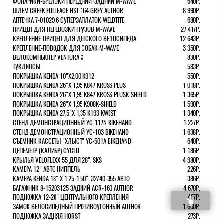
ФОНАРИКИ-БРЕЛОКИ ПЕРЕДНИЙ+ЗАДНИЙ M-WAVE
640Р.
ШЛЕМ CREEK FULLFACE HST 164 GREY AUTHOR
8 990Р.
АПТЕЧКА 7-01029 6 СУПЕРЗАПЛАТОК WELDTITE
680Р.
ПРИЦЕП ДЛЯ ПЕРЕВОЗКИ ГРУЗОВ M-WAVE
27 417Р.
КРЕПЛЕНИЕ-ПРИЦЕП ДЛЯ ДЕТСКОГО ВЕЛОСИПЕДА
12 643Р.
КРЕПЛЕНИЕ-ПОВОДОК ДЛЯ СОБАК M-WAVE
3 350Р.
ВЕЛОКОМПЬЮТЕР VENTURA Х
830Р.
ТУКЛИПСЫ
583Р.
ПОКРЫШКА KENDA 10"Х2,00 K912
550Р.
ПОКРЫШКА KENDA 26"Х 1,95 K847 KROSS PLUS
1 018Р.
ПОКРЫШКА KENDA 26"Х 1,95 K847 KROSS PLUSK-SHIELD
1 365Р.
ПОКРЫШКА KENDA 26"Х 1,95 K908K-SHIELD
1 590Р.
ПОКРЫШКА KENDA 27,5"Х 1,35 K193 KWEST
1 340Р.
СТЕНД ДЕМОНСТРАЦИОННЫЙ YC-117N BIKEHAND
1 227Р.
СТЕНД ДЕМОНСТРАЦИОННЫЙ YC-103 BIKEHAND
1 638Р.
СЪЕМНИК КАССЕТЫ "ХЛЫСТ" YC-501A BIKEHAND
640Р.
ЦЕПЕМЕТР (КАЛИБР) CYCLO
1 186Р.
КРЫЛЬЯ VELOFLEXX 55 ДЛЯ 28". SKS
4 980Р.
КАМЕРА 12" АВТО НИППЕЛЬ
226Р.
КАМЕРА KENDA 18" Х 1.25-1.50", 32/40-355 АВТО
386Р.
БАГАЖНИК 8-15203125 ЗАДНИЙ ACR-160 AUTHOR
4 670Р.
ПОДНОЖКА 12-20" ЦЕНТРАЛЬНОГО КРЕПЛЕНИЯ
487Р.
ЗАМОК ВЕЛОСИПЕДНЫЙ ПРОТИВОУГОННЫЙ AUTHOR
1 600Р.
ПОДНОЖКА ЗАДНЯЯ HORST
273Р.