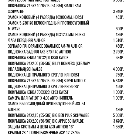
ПОКРЫШКА 27.5X2.10/650B (54-584) SMART SAM.
SCHWALBE
3 940Р.
ЗАМОК КОДОВЫЙ (4 РАЗРЯДА) 10Х800ММ. HORST
433Р.
ЗАМОК 5-230170 ВЕЛОСИПЕДНЫЙ ПРОТИВОУГОННЫЙ
M-WAVE
800Р.
ЗАМОК КОДОВЫЙ (4 РАЗРЯДА) 10Х1200ММ. HORST
496Р.
ФАРА ПЕРЕДНЯЯ AUTHOR
1 510Р.
ЗЕРКАЛО ПАНОРАМНОЕ ОВАЛЬНОЕ AM-70 AUTHOR
450Р.
ПОДНОЖКА ЗАДНЯЯ AKS-570 R40 AUTHOR
2 790Р.
ПОКРЫШКА KENDA 16"Х2,00 K879 KWICK
594Р.
ПОКРЫШКА 24X2.00 (50-507) BILLY BONKERS (КЕВЛАР/
СКЛАДНАЯ).SCHWALBE
4 990Р.
ПОДНОЖКА ЦЕНТРАЛЬНОГО КРЕПЛЕНИЯ HORST
750Р.
ПОКРЫШКА 27.5X2.40/650B (62-584) SUPER MOTO-X
5 848Р.
ПОДНОЖКА ЦЕНТРАЛЬНОГО КРЕПЛЕНИЯ 20-29"
450Р.
ПОКРЫШКА KENDA 700Х32С K193 KWEST
1 090Р.
КАМЕРА ДЛЯ FAT 26" X 4,00 АВТО НИППЕЛЬ
1 005Р.
ЗАМОК ВЕЛОСИПЕДНЫЙ ПРОТИВОУГОННЫЙ ASL-51
AUTHOR
486Р.
ПОКРЫШКА 24X2,15 (55-507) BIG BEN PLUS SCHWALBE
5 068Р.
ПОКРЫШКА 24X2.00 (50-507) BIG APPLE SCHWALBE
3 670Р.
ЗАЩИТА СИСТЕМЫ И ЦЕПИ ACO-AUTHOR 16"
1 550Р.
КРЫЛЬЯ 28'' ПОЛНОРАЗМЕРНЫЕ AXP-12-28/45