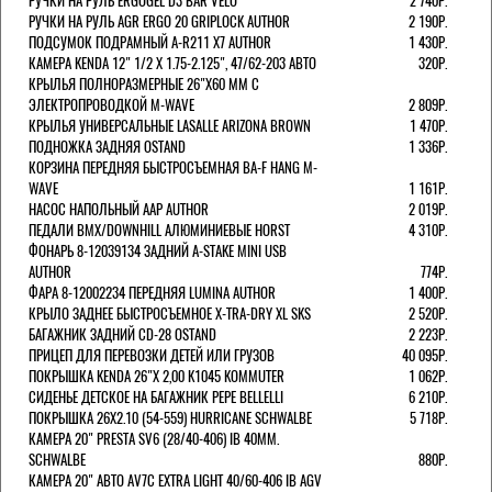
РУЧКИ НА РУЛЬ ERGOGEL D3 BAR VELO
2 740Р.
РУЧКИ НА РУЛЬ AGR ERGO 20 GRIPLOCK AUTHOR
2 190Р.
ПОДСУМОК ПОДРАМНЫЙ A-R211 X7 AUTHOR
1 430Р.
КАМЕРА KENDA 12" 1/2 Х 1.75-2.125", 47/62-203 АВТО
320Р.
КРЫЛЬЯ ПОЛНОРАЗМЕРНЫЕ 26"Х60 ММ С
ЭЛЕКТРОПРОВОДКОЙ M-WAVE
2 809Р.
КРЫЛЬЯ УНИВЕРСАЛЬНЫЕ LASALLE ARIZONA BROWN
1 470Р.
ПОДНОЖКА ЗАДНЯЯ OSTAND
1 336Р.
КОРЗИНА ПЕРЕДНЯЯ БЫСТРОСЪЕМНАЯ BA-F HANG M-
WAVE
1 161Р.
НАСОС НАПОЛЬНЫЙ AAP AUTHOR
2 019Р.
ПЕДАЛИ BMX/DOWNHILL АЛЮМИНИЕВЫЕ HORST
4 310Р.
ФОНАРЬ 8-12039134 ЗАДНИЙ A-STAKE MINI USB
AUTHOR
774Р.
ФАРА 8-12002234 ПЕРЕДНЯЯ LUMINA AUTHOR
1 400Р.
КРЫЛО ЗАДНЕЕ БЫСТРОСЪЕМНОЕ X-TRA-DRY XL SKS
2 520Р.
БАГАЖНИК ЗАДНИЙ CD-28 OSTAND
2 223Р.
ПРИЦЕП ДЛЯ ПЕРЕВОЗКИ ДЕТЕЙ ИЛИ ГРУЗОВ
40 095Р.
ПОКРЫШКА KENDA 26"Х 2,00 K1045 KOMMUTER
1 062Р.
СИДЕНЬЕ ДЕТСКОЕ НА БАГАЖНИК PEPE BELLELLI
6 210Р.
ПОКРЫШКА 26X2.10 (54-559) HURRICANE SCHWALBE
5 718Р.
КАМЕРА 20" PRESTA SV6 (28/40-406) IB 40MM.
SCHWALBE
880Р.
КАМЕРА 20" АВТО AV7C EXTRA LIGHT 40/60-406 IB AGV