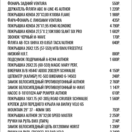
ФОНАРЬ ЗАДНИЙ VENTURA
550Р.
ДЕРЖАТЕЛЬ ФЛЯГИ АВС M-LINE 45 AUTHOR
1 220Р.
ПОКРЫШКА KENDA 20"Х3,00 K1008A FLAME
1 988Р.
ФАРА+ФОНАРЬ С ЛИНЗАМИ VENTURA
435Р.
ПОКРЫШКА KENDA 26"Х1,95 K946 KLONDIKE
4 790Р.
ПОКРЫШКА KENDA 27,5"Х 2,10K1080 SLANT SIX PRO
1 682Р.
ЗВОНОК ЧЕРНЫЙ M-WAVE
170Р.
ФЛЯГА AB-TCX-SHIVA X9 0.85Л TACX/AUTHOR
640Р.
ПОКРЫШКА 26X2.125 (57-559) MTB/BMX/FREESTYLE
НИЗКИЙ H.R.T.
880Р.
ПОДСУМОК ПОДРАМНЫЙ A-R244 AUTHOR
1 600Р.
ПОКРЫШКА 26X2.35 (60-559) MAGIC MARY PERF,
BIKEPARK B/B HS447 ADDIX 20D2EPI SCHWALBE
4 150Р.
ЦЕПЕМЕТР (КАЛИБР) YC-503 BIKEHAND 6-14503
248Р.
ЗАМОК ВЕЛОСИПЕДНЫЙ ПРОТИВОУГОННЫЙ AUTHOR
2 760Р.
ЗАМОК ВЕЛОСИПЕДНЫЙ ПРОТИВОУГОННЫЙ M-WAVE
1 147Р.
НАСОС 8-18101024 AAP PUMPER AUTHOR
610Р.
ПОКРЫШКА 16X1.75 (47-305) ROAD CRUISER SCHWALBE
1 560Р.
КРЕПЕЖ ДЛЯ ПЕРЕДНЕГО КРЫЛА НА ВИЛКУ VELO 65
MOUNTAIN 29" 37 - 40ММ SKS
793Р.
ПОКРЫШКА AUTHOR 26"Х2,00 SPEED MASTER
2 250Р.
РУЧКИ НА РУЛЬ BMX (ПАРА)
214Р.
ЗАМОК ВЕЛОCИПЕДНЫЙ ЦЕПЬ 8Х1200ММ HORST
1 390Р.