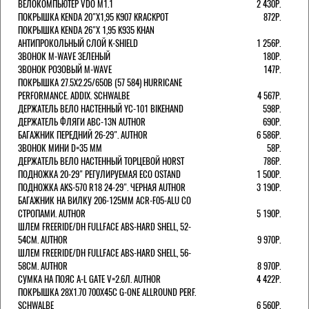
ВЕЛОКОМПЬЮТЕР VDO M1.1
2 430Р.
ПОКРЫШКА KENDA 20"Х1,95 K907 KRACKPOT
872Р.
ПОКРЫШКА KENDA 26"Х 1,95 K935 KHAN
АНТИПРОКОЛЬНЫЙ СЛОЙ K-SHIELD
1 256Р.
ЗВОНОК M-WAVE ЗЕЛЕНЫЙ
180Р.
ЗВОНОК РОЗОВЫЙ M-WAVE
147Р.
ПОКРЫШКА 27.5X2.25/650B (57 584) HURRICANE
PERFORMANCE. ADDIX. SCHWALBE
4 567Р.
ДЕРЖАТЕЛЬ ВЕЛО НАСТЕННЫЙ YC-101 BIKEHAND
598Р.
ДЕРЖАТЕЛЬ ФЛЯГИ ABC-13N AUTHOR
690Р.
БАГАЖНИК ПЕРЕДНИЙ 26-29". AUTHOR
6 586Р.
ЗВОНОК МИНИ D=35 ММ
58Р.
ДЕРЖАТЕЛЬ ВЕЛО НАСТЕННЫЙ ТОРЦЕВОЙ HORST
786Р.
ПОДНОЖКА 20-29" РЕГУЛИРУЕМАЯ ECO OSTAND
1 500Р.
ПОДНОЖКА AKS-570 R18 24-29". ЧЕРНАЯ AUTHOR
3 190Р.
БАГАЖНИК НА ВИЛКУ 206-125ММ ACR-F05-ALU СО
СТРОПАМИ. AUTHOR
5 190Р.
ШЛЕМ FREERIDE/DH FULLFACE ABS-HARD SHELL, 52-
54СМ. AUTHOR
9 970Р.
ШЛЕМ FREERIDE/DH FULLFACE ABS-HARD SHELL, 56-
58СМ. AUTHOR
8 970Р.
СУМКА НА ПОЯС A-L GATE V=2.6Л. AUTHOR
4 422Р.
ПОКРЫШКА 28X1.70 700X45C G-ONE ALLROUND PERF.
SCHWALBE
6 560Р.