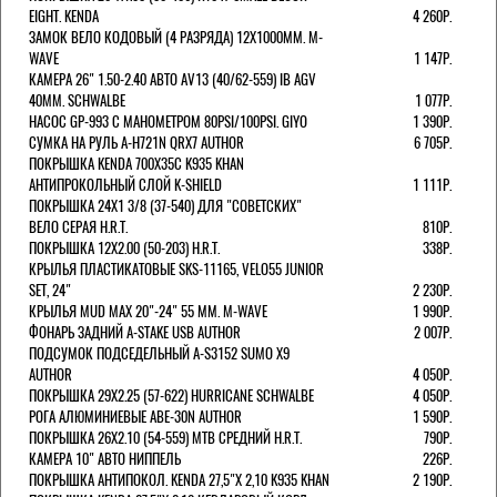
EIGHT. KENDA
4 260Р.
ЗАМОК ВЕЛО КОДОВЫЙ (4 РАЗРЯДА) 12Х1000ММ. M-
WAVE
1 147Р.
КАМЕРА 26" 1.50-2.40 АВТО AV13 (40/62-559) IB AGV
40MM. SCHWALBE
1 077Р.
НАСОС GP-993 С МАНОМЕТРОМ 80PSI/100PSI. GIYO
1 390Р.
СУМКА НА РУЛЬ A-H721N QRX7 AUTHOR
6 705Р.
ПОКРЫШКА KENDA 700Х35С K935 KHAN
АНТИПРОКОЛЬНЫЙ СЛОЙ K-SHIELD
1 111Р.
ПОКРЫШКА 24X1 3/8 (37-540) ДЛЯ "СОВЕТСКИХ"
ВЕЛО СЕРАЯ H.R.T.
810Р.
ПОКРЫШКА 12X2.00 (50-203) H.R.T.
338Р.
КРЫЛЬЯ ПЛАСТИКАТОВЫЕ SKS-11165, VELO55 JUNIOR
SET, 24"
2 230Р.
КРЫЛЬЯ MUD MAX 20"-24" 55 ММ. M-WAVE
1 990Р.
ФОНАРЬ ЗАДНИЙ A-STAKE USB AUTHOR
2 007Р.
ПОДСУМОК ПОДСЕДЕЛЬНЫЙ A-S3152 SUMO X9
AUTHOR
4 050Р.
ПОКРЫШКА 29X2.25 (57-622) HURRICANE SCHWALBE
4 050Р.
РОГА АЛЮМИНИЕВЫЕ ABE-30N AUTHOR
1 590Р.
ПОКРЫШКА 26X2.10 (54-559) MTB СРЕДНИЙ H.R.T.
790Р.
КАМЕРА 10" АВТО НИППЕЛЬ
226Р.
ПОКРЫШКА АНТИПОКОЛ. KENDA 27,5"Х 2,10 K935 KHAN
2 190Р.