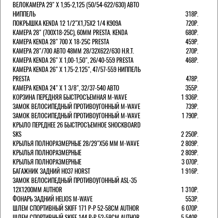
ВЕЛОКАМЕРА 29" X 1,95-2,125 (50/54-622/630) АВТО
НИППЕЛЬ
318Р.
ПОКРЫШКА KENDA 12 1/2"Х1,75X2 1/4 K909A
720Р.
КАМЕРА 28" (700Х18-25С), 60ММ PRESTA. KENDA
680Р.
КАМЕРА KENDA 28" 700 Х 18-25С PRESTA
459Р.
КАМЕРА 28"/700 АВТО 48ММ 28/32Х622/630 H.R.T.
270Р.
КАМЕРА KENDA 26" Х 1,00-1,50", 26/40-559 PRESTA
468Р.
КАМЕРА KENDA 26" Х 1.75-2.125", 47/57-559 НИППЕЛЬ
PRESTA
478Р.
КАМЕРА KENDA 24" Х 1 3/8", 32/37-540 АВТО
355Р.
КОРЗИНА ПЕРЕДНЯЯ БЫСТРОСЪЕМНАЯ M-WAVE
1 936Р.
ЗАМОК ВЕЛОСИПЕДНЫЙ ПРОТИВОУГОННЫЙ M-WAVE
739Р.
ЗАМОК ВЕЛОСИПЕДНЫЙ ПРОТИВОУГОННЫЙ M-WAVE
1 790Р.
КРЫЛО ПЕРЕДНЕЕ 26 БЫСТРОСЪЕМНОЕ SHOCKBOARD
SKS
2 250Р.
КРЫЛЬЯ ПОЛНОРАЗМЕРНЫЕ 28/29"Х56 ММ M-WAVE
2 809Р.
КРЫЛЬЯ ПОЛНОРАЗМЕРНЫЕ
2 809Р.
КРЫЛЬЯ ПОЛНОРАЗМЕРНЫЕ
3 070Р.
БАГАЖНИК ЗАДНИЙ H037 HORST
1 916Р.
ЗАМОК ВЕЛОСИПЕДНЫЙ ПРОТИВОУГОННЫЙ ASL-35
12Х1200ММ AUTHOR
1 310Р.
ФОНАРЬ ЗАДНИЙ HELIOS M-WAVE
553Р.
ШЛЕМ СПОРТИВНЫЙ SKIFF 171 Р-Р 52-58СМ AUTHOR
6 070Р.
ШЛЕМ СПОРТИВНЫЙ SKIFF 144 Р-Р 52-58СМ AUTHOR
5 540Р.