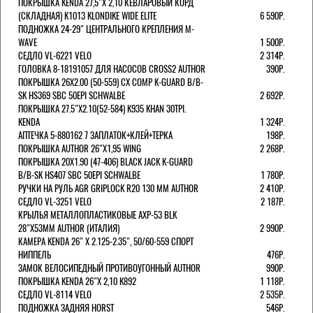
ПОКРЫШКА KENDA 27,5"Х 2,10 КЕВЛАРОВЫЙ КОРД
(СКЛАДНАЯ) K1013 KLONDIKE WIDE ELITE
6 590Р.
ПОДНОЖКА 24-29" ЦЕНТРАЛЬНОГО КРЕПЛЕНИЯ M-
WAVE
1 500Р.
СЕДЛО VL-6221 VELO
2 314Р.
ГОЛОВКА 8-18191057 ДЛЯ НАСОСОВ CROSS2 AUTHOR
390Р.
ПОКРЫШКА 26X2.00 (50-559) CX COMP K-GUARD B/B-
SK HS369 SBC 50EPI SCHWALBE
2 692Р.
ПОКРЫШКА 27.5"Х2.10(52-584) K935 KHAN 30TPI.
KENDA
1 324Р.
АПТЕЧКА 5-880162 7 ЗАПЛАТОК+КЛЕЙ+ТЕРКА
198Р.
ПОКРЫШКА AUTHOR 26"Х1,95 WING
2 268Р.
ПОКРЫШКА 20X1.90 (47-406) BLACK JACK K-GUARD
B/B-SK HS407 SBC 50EPI SCHWALBE
1 780Р.
РУЧКИ НА РУЛЬ AGR GRIPLOCK R20 130 ММ AUTHOR
2 410Р.
СЕДЛО VL-3251 VELO
2 187Р.
КРЫЛЬЯ МЕТАЛЛОПЛАСТИКОВЫЕ AXP-53 BLK
28"Х53ММ AUTHOR (ИТАЛИЯ)
2 990Р.
КАМЕРА KENDA 26" Х 2.125-2.35", 50/60-559 СПОРТ
НИППЕЛЬ
476Р.
ЗАМОК ВЕЛОСИПЕДНЫЙ ПРОТИВОУГОННЫЙ AUTHOR
990Р.
ПОКРЫШКА KENDA 26"Х 2,10 K892
1 118Р.
СЕДЛО VL-8114 VELO
2 535Р.
ПОДНОЖКА ЗАДНЯЯ HORST
546Р.