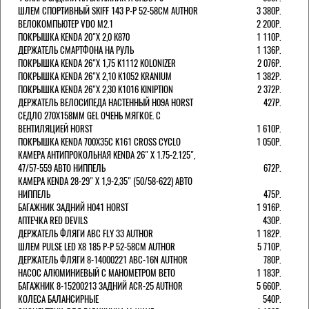
ШЛЕМ СПОРТИВНЫЙ SKIFF 143 Р-Р 52-58СМ AUTHOR
3 380Р.
ВЕЛОКОМПЬЮТЕР VDO M2.1
2 200Р.
ПОКРЫШКА KENDA 20"Х 2,0 K870
1 110Р.
ДЕРЖАТЕЛЬ СМАРТФОНА НА РУЛЬ
1 136Р.
ПОКРЫШКА KENDA 26"Х 1,75 K1112 KOLONIZER
2 076Р.
ПОКРЫШКА KENDA 26"Х 2,10 K1052 KRANIUM
1 382Р.
ПОКРЫШКА KENDA 26"Х 2,30 K1016 KINIPTION
2 372Р.
ДЕРЖАТЕЛЬ ВЕЛОСИПЕДА НАСТЕННЫЙ H09A HORST
427Р.
СЕДЛО 270Х158ММ GEL ОЧЕНЬ МЯГКОЕ. С
ВЕНТИЛЯЦИЕЙ HORST
1 610Р.
ПОКРЫШКА KENDA 700Х35С K161 CROSS CYCLO
1 050Р.
КАМЕРА АНТИПРОКОЛЬНАЯ KENDA 26" Х 1.75-2.125",
47/57-559 АВТО НИППЕЛЬ
672Р.
КАМЕРА KENDA 28-29" Х 1,9-2,35" (50/58-622) АВТО
НИППЕЛЬ
475Р.
БАГАЖНИК ЗАДНИЙ H041 HORST
1 916Р.
АПТЕЧКА RED DEVILS
430Р.
ДЕРЖАТЕЛЬ ФЛЯГИ АВС FLY 33 AUTHOR
1 182Р.
ШЛЕМ PULSE LED X8 185 Р-Р 52-58СМ AUTHOR
5 710Р.
ДЕРЖАТЕЛЬ ФЛЯГИ 8-14000221 ABC-16N AUTHOR
780Р.
НАСОС АЛЮМИНИЕВЫЙ С МАНОМЕТРОМ BETO
1 183Р.
БАГАЖНИК 8-15200213 ЗАДНИЙ ACR-25 AUTHOR
5 660Р.
КОЛЕСА БАЛАНСИРНЫЕ
540Р.