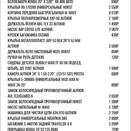
ВЕЛОКАМЕРА KENDA 20" Х 3,00", 68-406 АВТО
696Р.
КРЫЛЬЯ 00-170280 УНИВЕРСАЛЬНЫЕ HORST
2 550Р.
КОРЗИНА ПЕРЕДНЯЯ БЫСТРОСЪЕМНАЯ M-WAVE
6 610Р.
КРЫЛЬЯ ПОЛНОРАЗМЕРНЫЕ AXP-60 AUTHOR
2 180Р.
ДЕРЖАТЕЛЬ ФЛЯГИ АВС FLY 33 AUTHOR
1 490Р.
НАСОС AAP CROSS LITE AUTHOR
2 007Р.
КРЕПЕЖ БАГАЖНИКА OSTAND
430Р.
КРЫЛЬЯ МЕТАЛЛОПЛАСТ. AXP-53 BLK 28"Х 53 ММ
AUTHOR
3 500Р.
ДЕРЖАТЕЛЬ ВЕЛО НАСТЕННЫЙ H025 HORST
804Р.
РУЧКИ НА РУЛЬ ДЕТСКИЕ
126Р.
СИДЕНЬЕ ДЕТСКОЕ BUBBLY MAXI FF X8 НА ПОДСЕД.
ШТЫРЬ, ДО 22КГ AUTHOR
7 990Р.
КАМЕРА AUTHOR 24" Х 1.50-2.20", (32/57-507) PRESTA
680Р.
КРЫЛЬЯ 5-386085 УНИВЕРСАЛЬНЫЕ MUD MAX M-
WAVE 26-29"
808Р.
ЗАМОК ВЕЛОСИПЕДНЫЙ ПРОТИВОУГОННЫЙ AUTHOR
AUL FLEXGUARD-6
2 050Р.
ЗАМОК ВЕЛОСИПЕДНЫЙ ПРОТИВОУГОННЫЙ HORST
1 388Р.
НАСОС НАПОЛЬНЫЙ M-WAVE
5 190Р.
МАШИНКА ДЛЯ ЧИСТКИ ЦЕПИ ATH-810 AUTHOR
2 156Р.
КРЫЛЬЯ УНИВЕРСАЛЬНЫЕ HIGHTREK SKS
2 800Р.
БАГАЖНИК 5-440198 ЗАДНИЙ TRAVELLER A II
3 268Р.
ПОКРЫШКА KENDA 16"Х2,125 K846
729Р.