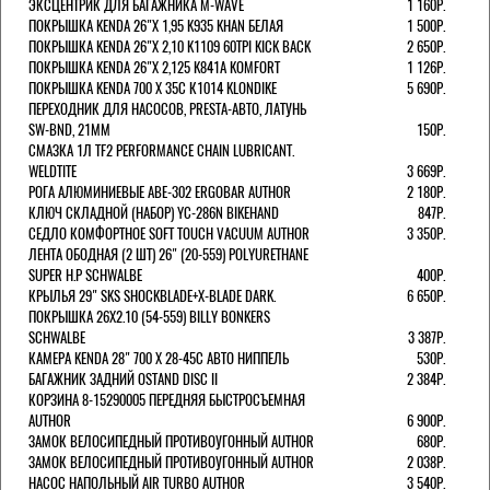
ЭКСЦЕНТРИК ДЛЯ БАГАЖНИКА M-WAVE
1 160Р.
ПОКРЫШКА KENDA 26"Х 1,95 K935 KHAN БЕЛАЯ
1 500Р.
ПОКРЫШКА KENDA 26"Х 2,10 K1109 60TPI KICK BACK
2 650Р.
ПОКРЫШКА KENDA 26"Х 2,125 K841A KOMFORT
1 126Р.
ПОКРЫШКА KENDA 700 Х 35С К1014 KLONDIKE
5 690Р.
ПЕРЕХОДНИК ДЛЯ НАСОСОВ, PRESTA-АВТО, ЛАТУНЬ
SW-BND, 21ММ
150Р.
СМАЗКА 1Л TF2 PERFORMANCE CHAIN LUBRICANT.
WELDTITE
3 669Р.
РОГА АЛЮМИНИЕВЫЕ ABE-302 ERGOBAR AUTHOR
2 180Р.
КЛЮЧ СКЛАДНОЙ (НАБОР) YC-286N BIKEHAND
847Р.
СЕДЛО КОМФОРТНОЕ SOFT TOUCH VACUUM AUTHOR
3 350Р.
ЛЕНТА ОБОДНАЯ (2 ШТ) 26" (20-559) POLYURETHANE
SUPER H.P SCHWALBE
400Р.
КРЫЛЬЯ 29" SKS SHOCKBLADE+X-BLADE DARK.
6 650Р.
ПОКРЫШКА 26X2.10 (54-559) BILLY BONKERS
SCHWALBE
3 387Р.
КАМЕРА KENDA 28" 700 Х 28-45С АВТО НИППЕЛЬ
530Р.
БАГАЖНИК ЗАДНИЙ OSTAND DISC II
2 384Р.
КОРЗИНА 8-15290005 ПЕРЕДНЯЯ БЫСТРОСЪЕМНАЯ
AUTHOR
6 900Р.
ЗАМОК ВЕЛОСИПЕДНЫЙ ПРОТИВОУГОННЫЙ AUTHOR
680Р.
ЗАМОК ВЕЛОСИПЕДНЫЙ ПРОТИВОУГОННЫЙ AUTHOR
2 038Р.
НАСОС НАПОЛЬНЫЙ AIR TURBO AUTHOR
3 540Р.