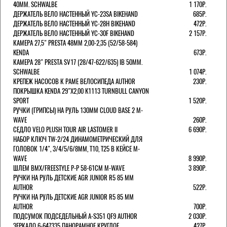
40MM. SCHWALBE
1 170Р.
ДЕРЖАТЕЛЬ ВЕЛО НАСТЕННЫЙ YC-23SA BIKEHAND
685Р.
ДЕРЖАТЕЛЬ ВЕЛО НАСТЕННЫЙ YC-28H BIKEHAND
472Р.
ДЕРЖАТЕЛЬ ВЕЛО НАСТЕННЫЙ YC-30F BIKEHAND
2 157Р.
КАМЕРА 27,5" PRESTA 48ММ 2,00-2,35 (52/58-584)
KENDA
673Р.
КАМЕРА 28" PRESTA SV17 (28/47-622/635) IB 50MM.
SCHWALBE
1 074Р.
КРЕПЕЖ НАСОСОВ К РАМЕ ВЕЛОСИПЕДА AUTHOR
230Р.
ПОКРЫШКА KENDA 29"Х2,00 K1113 TURNBULL CANYON
SPORT
1 520Р.
РУЧКИ (ГРИПСЫ) НА РУЛЬ 130ММ CLOUD BASE 2 M-
WAVE
260Р.
СЕДЛО VELO PLUSH TOUR AIR LASTOMER II
6 690Р.
НАБОР КЛЮЧ TW-2/24 ДИНАМОМЕТРИЧЕСКИЙ ДЛЯ
ГОЛОВОК 1/4", 3/4/5/6/8ММ, T10, T25 В КЕЙСЕ M-
WAVE
8 990Р.
ШЛЕМ ВМХ/FREESTYLE Р-Р 58-61СМ M-WAVE
3 890Р.
РУЧКИ НА РУЛЬ ДЕТСКИЕ AGR JUNIOR R5 85 ММ
AUTHOR
522Р.
РУЧКИ НА РУЛЬ ДЕТСКИЕ AGR JUNIOR R5 85 ММ
AUTHOR
700Р.
ПОДСУМОК ПОДСЕДЕЛЬНЫЙ A-S351 QF9 AUTHOR
2 030Р.
ЗЕРКАЛО 6-647335 ПАНОРАМНОЕ КРУГЛОЕ
427Р.