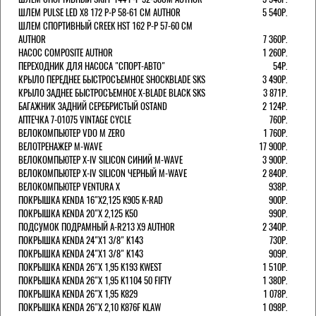
ШЛЕМ PULSE LED X8 172 Р-Р 58-61 СМ AUTHOR
5 540Р.
ШЛЕМ СПОРТИВНЫЙ CREEK HST 162 Р-Р 57-60 СМ
AUTHOR
7 360Р.
НАСОС COMPOSITE AUTHOR
1 260Р.
ПЕРЕХОДНИК ДЛЯ НАСОСА "СПОРТ-АВТО"
54Р.
КРЫЛО ПЕРЕДНЕЕ БЫСТРОСЪЕМНОЕ SHOCKBLADE SKS
3 490Р.
КРЫЛО ЗАДНЕЕ БЫСТРОСЪЕМНОЕ X-BLADE BLACK SKS
3 871Р.
БАГАЖНИК ЗАДНИЙ СЕРЕБРИСТЫЙ OSTAND
2 124Р.
АПТЕЧКА 7-01075 VINTAGE CYCLE
760Р.
ВЕЛОКОМПЬЮТЕР VDO M ZERO
1 760Р.
ВЕЛОТРЕНАЖЕР M-WAVE
17 900Р.
ВЕЛОКОМПЬЮТЕР X-IV SILICON СИНИЙ M-WAVE
3 900Р.
ВЕЛОКОМПЬЮТЕР X-IV SILICON ЧЕРНЫЙ M-WAVE
2 840Р.
ВЕЛОКОМПЬЮТЕР VENTURA Х
938Р.
ПОКРЫШКА KENDA 16"Х2,125 K905 K-RAD
900Р.
ПОКРЫШКА KENDA 20"Х 2,125 K50
990Р.
ПОДСУМОК ПОДРАМНЫЙ A-R213 X9 AUTHOR
2 340Р.
ПОКРЫШКА KENDA 24"Х1 3/8" K143
730Р.
ПОКРЫШКА KENDA 24"Х1 3/8" K143
909Р.
ПОКРЫШКА KENDA 26"Х 1,95 K193 KWEST
1 510Р.
ПОКРЫШКА KENDA 26"Х 1,95 K1104 50 FIFTY
1 380Р.
ПОКРЫШКА KENDA 26"Х 1,95 K829
1 078Р.
ПОКРЫШКА KENDA 26"Х 2,10 K876F KLAW
1 098Р.