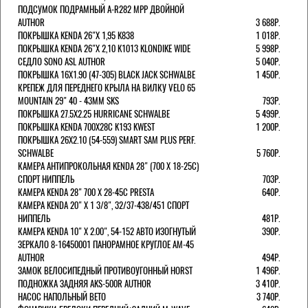
ПОДСУМОК ПОДРАМНЫЙ A-R282 MPP ДВОЙНОЙ
AUTHOR
3 688Р.
ПОКРЫШКА KENDA 26"Х 1,95 K838
1 018Р.
ПОКРЫШКА KENDA 26"Х 2,10 K1013 KLONDIKE WIDE
5 998Р.
СЕДЛО SONO ASL AUTHOR
5 040Р.
ПОКРЫШКА 16X1.90 (47-305) BLACK JACK SCHWALBE
1 450Р.
КРЕПЕЖ ДЛЯ ПЕРЕДНЕГО КРЫЛА НА ВИЛКУ VELO 65
MOUNTAIN 29" 40 - 43ММ SKS
793Р.
ПОКРЫШКА 27.5X2.25 HURRICANE SCHWALBE
5 499Р.
ПОКРЫШКА KENDA 700Х28С K193 KWEST
1 200Р.
ПОКРЫШКА 26X2.10 (54-559) SMART SAM PLUS PERF.
SCHWALBE
5 760Р.
КАМЕРА АНТИПРОКОЛЬНАЯ KENDA 28" (700 Х 18-25C)
СПОРТ НИППЕЛЬ
703Р.
КАМЕРА KENDA 28" 700 Х 28-45С PRESTA
640Р.
КАМЕРА KENDA 20" Х 1 3/8", 32/37-438/451 СПОРТ
НИППЕЛЬ
481Р.
КАМЕРА KENDA 10" Х 2.00", 54-152 АВТО ИЗОГНУТЫЙ
390Р.
ЗЕРКАЛО 8-16450001 ПАНОРАМНОЕ КРУГЛОЕ AM-45
AUTHOR
494Р.
ЗАМОК ВЕЛОСИПЕДНЫЙ ПРОТИВОУГОННЫЙ HORST
1 496Р.
ПОДНОЖКА ЗАДНЯЯ AKS-500R AUTHOR
3 410Р.
НАСОС НАПОЛЬНЫЙ BETO
3 740Р.