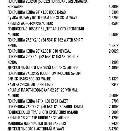
ПОКРЫШКА 29X2.00 (50-622) HURRICANE GREENGUARD.
SCHWALBE
4 890Р.
ПОКРЫШКА KENDA 24"Х1,95 K905 K-RAD
1 330Р.
СУМКА НА РАМУ ROTTERDAM TOP XL SC. M-WAVE
1 879Р.
КРЫЛЬЯ AXP-04-24/26 AUTHOR
1 450Р.
ПОДНОЖКА 8-16503115 ЦЕНТРАЛЬНОГО КРЕПЛЕНИЯ
AUTHOR
1 500Р.
ПОКРЫШКА 27.5"Х2.10 (54-584) K1162 WATER SPIRIT.
KENDA
1 587Р.
ПОКРЫШКА KENDA 26"Х2,35 K1010 NEVEGAL
2 002Р.
ПОКРЫШКА 26"Х2.10 (52-559) K1153 APTOR 30TPI
KENDA
1 790Р.
ДЕРЖАТЕЛЬ ФЛЯГИ БОКОВОЙ ABC-35 X7 AUTHOR
1 490Р.
ПОКРЫШКА 27.5X2.25 TOUGH TOM K-GUARD 57-584
B/B-SK HS463 SBC SCHWALBE
3 132Р.
КАМЕРА 280Х65 АВТО НИППЕЛЬ
234Р.
КРЫЛЬЯ ПЛАСТИКОВЫЕ AXP-02 26"-29"/58 ММ.
AUTHOR
3 600Р.
ПОКРЫШКА KENDA 14" Х 1,50 K193 KWEST
770Р.
ПОКРЫШКА 27.5"Х2.20 (56-584) K1027 KADRE. KENDA
2 100Р.
ПОДНОЖКА ЦЕНТРАЛЬНОГО КРЕПЛЕНИЯ OSTAND
1 500Р.
КРЫЛЬЯ 16-20" AXP JUNIOR 16/20 AUTHOR
1 120Р.
МАШИНКА ДЛЯ ЧИСТКИ ЦЕПИ BARBIERI
1 243Р.
ДЕРЖАТЕЛЬ ВЕЛО НАСТЕННЫЙ M-WAVE
6 420Р.