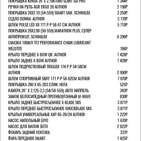
ПОКРЫШКА KENDA 26"Х 2,10K1080 SLANT SIX PRO
1 344Р.
РУЧКИ НА РУЛЬ AGR ERGO 20 AUTHOR
2 190Р.
ПОКРЫШКА 26X2.10 (54-559) SMART SAM. SCHWALBE
3 250Р.
СЕДЛО DONNA. AUTHOR
3 170Р.
ШЛЕМ PULSE LED X8 171 Р-Р 58-61 СМ AUTHOR
5 710Р.
ПОКРЫШКА 26X2.00 (50-559) MARATHON PLUS, СУПЕР
АНТИПРОКОЛ, SCHWALBE
6 390Р.
СМАЗКА 100МЛ TF2 PERFORMANCE CHAIN LUBRICANT
WELDTITE
786Р.
КРЫЛО ПЕРЕДНЕЕ X-BOW QR. AUTHOR
1 428Р.
КРЫЛО ЗАДНЕЕ X-BOW AUTHOR
1 428Р.
ШЛЕМ ПОДРОСТКОВЫЙ TRIGGER 174 Р-Р 54-58СМ
AUTHOR
2 990Р.
ШЛЕМ СПОРТИВНЫЙ SKIFF 171 Р-Р 58-62СМ AUTHOR
7 070Р.
ПОКРЫШКА 280 X 65-203 СЛИК. HOTA
525Р.
КАМЕРА 26" X 2,125-2,3 (54/58-559), АВТО НИППЕЛЬ
343Р.
ЗАМОК ВЕЛОСИПЕДНЫЙ ПРОТИВОУГОННЫЙ M-WAVE
830Р.
КРЫЛО ЗАДНЕЕ БЫСТРОСЪЕМНОЕ X-BLADE SKS
3 871Р.
КРЫЛО ПЕРЕДНЕЕ БЫСТРОСЪЕМНОЕ SHOCKBLADE SKS
3 871Р.
КРЫЛЬЯ УНИВЕРСАЛЬНЫЕ AXP-65-20/24 AUTHOR
1 222Р.
НАСОС НАПОЛЬНЫЙ GIYO
1 670Р.
НАСОС ДЛЯ ВИЛОК ВЕТО
2 822Р.
ФОНАРЬ ЗАДНИЙ VENTURA
237Р.
ФАРА ПЕРЕДНЯЯ SMART
1 425Р.