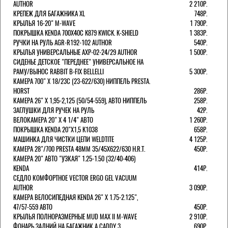
AUTHOR
2 210Р.
КРЕПЕЖ ДЛЯ БАГАЖНИКА XL
748Р.
КРЫЛЬЯ 16-20" M-WAVE
1 790Р.
ПОКРЫШКА KENDA 700Х40С K879 KWICK. K-SHIELD
1 383Р.
РУЧКИ НА РУЛЬ AGR-R192-102 AUTHOR
540Р.
КРЫЛЬЯ УНИВЕРСАЛЬНЫЕ AXP-02-24/29 AUTHOR
1 500Р.
СИДЕНЬЕ ДЕТСКОЕ "ПЕРЕДНЕЕ" УНИВЕРСАЛЬНОЕ НА
РАМУ/ВЫНОС RABBIT B-FIX BELLELLI
5 300Р.
КАМЕРА 700" Х 18/23C (23-622/630) НИППЕЛЬ PRESTA.
HORST
286Р.
КАМЕРА 26" X 1,95-2,125 (50/54-559), АВТО НИППЕЛЬ
258Р.
ЗАГЛУШКИ ДЛЯ РУЧЕК НА РУЛЬ
42Р.
ВЕЛОКАМЕРА 20" Х 4 1/4" АВТО
1 260Р.
ПОКРЫШКА KENDA 20"Х1,5 K1038
658Р.
МАШИНКА ДЛЯ ЧИСТКИ ЦЕПИ WELDTITE
4 125Р.
КАМЕРА 28"/700 PRESTA 48ММ 35/45Х622/630 H.R.T.
450Р.
КАМЕРА 20" АВТО "УЗКАЯ" 1.25-1.50 (32/40-406)
KENDA
414Р.
СЕДЛО КОМФОРТНОЕ VECTOR ERGO GEL VACUUM
AUTHOR
3 090Р.
КАМЕРА ВЕЛОСИПЕДНАЯ KENDA 26" Х 1.75-2.125",
47/57-559 АВТО
450Р.
КРЫЛЬЯ ПОЛНОРАЗМЕРНЫЕ MUD MAX II M-WAVE
2 910Р.
ФОНАРЬ ЗАДНИЙ НА БАГАЖНИК A CADDY 3
690Р.