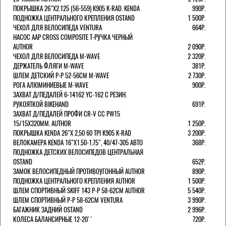
ПОКРЫШКА 26"Х2.125 (56-559) K905 K-RAD. KENDA
990Р.
ПОДНОЖКА ЦЕНТРАЛЬНОГО КРЕПЛЕНИЯ OSTAND
1 500Р.
ЧЕХОЛ ДЛЯ ВЕЛОСИПЕДА VENTURA
664Р.
НАСОС AAP CROSS COMPOSITE Т-РУЧКА ЧЕРНЫЙ
AUTHOR
2 090Р.
ЧЕХОЛ ДЛЯ ВЕЛОСИПЕДА M-WAVE
2 320Р.
ДЕРЖАТЕЛЬ ФЛЯГИ M-WAVE
381Р.
ШЛЕМ ДЕТСКИЙ Р-Р 52-56СМ M-WAVE
2 730Р.
РОГА АЛЮМИНИЕВЫЕ M-WAVE
900Р.
ЗАХВАТ Д/ПЕДАЛЕЙ 6-14162 YC-162 С РЕЗИН.
РУКОЯТКОЙ BIKEHAND
691Р.
ЗАХВАТ Д/ПЕДАЛЕЙ ПРОФИ CR-V CC PW15
15/15X320ММ. AUTHOR
1 250Р.
ПОКРЫШКА KENDA 26"Х 2,50 60 TPI K905 K-RAD
3 200Р.
ВЕЛОКАМЕРА KENDA 16"Х1.50-1.75", 40/47-305 АВТО
368Р.
ПОДНОЖКА ДЕТСКИХ ВЕЛОСИПЕДОВ ЦЕНТРАЛЬНАЯ
OSTAND
652Р.
ЗАМОК ВЕЛОСИПЕДНЫЙ ПРОТИВОУГОННЫЙ AUTHOR
890Р.
ПОДНОЖКА ЦЕНТРАЛЬНОГО КРЕПЛЕНИЯ AUTHOR
1 500Р.
ШЛЕМ СПОРТИВНЫЙ SKIFF 143 Р-Р 58-62СМ AUTHOR
5 540Р.
ШЛЕМ СПОРТИВНЫЙ Р-Р 58-62СМ VENTURA
3 990Р.
БАГАЖНИК ЗАДНИЙ OSTAND
2 996Р.
КОЛЕСА БАЛАНСИРНЫЕ 12-20''
720Р.