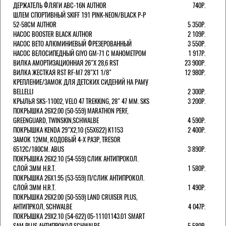
ДЕРЖАТЕЛЬ ФЛЯГИ ABC-16N AUTHOR
740Р.
ШЛЕМ СПОРТИВНЫЙ SKIFF 191 PINK-NEON/BLACK Р-Р
52-58СМ AUTHOR
5 350Р.
НАСОС BOOSTER BLACK AUTHOR
2 109Р.
НАСОС BETO АЛЮМИНИЕВЫЙ ФРЕЗЕРОВАННЫЙ
3 550Р.
НАСОС ВЕЛОСИПЕДНЫЙ GIYO GM-71 С МАНОМЕТРОМ
1 917Р.
ВИЛКА АМОРТИЗАЦИОННАЯ 26"Х 28,6 RST
23 900Р.
ВИЛКА ЖЕСТКАЯ RST RF-M7 28"Х1 1/8"
12 980Р.
КРЕПЛЕНИЕ/ЗАМОК ДЛЯ ДЕТСКИХ СИДЕНИЙ НА РАМУ
BELLELLI
2 300Р.
КРЫЛЬЯ SKS-11002, VELO 47 TREKKING, 28" 47 ММ. SKS
3 200Р.
ПОКРЫШКА 26X2.00 (50-559) MARATHON PERF,
GREENGUARD, TWINSKIN,SCHWALBE
4 590Р.
ПОКРЫШКА KENDA 29"Х2,10 (55X622) K1153
2 400Р.
ЗАМОК 12ММ, КОДОВЫЙ 4-Х РАЗР, TRESOR
6512C/180СМ. ABUS
3 890Р.
ПОКРЫШКА 26X2.10 (54-559) СЛИК АНТИПРОКОЛ.
СЛОЙ 3ММ H.R.T.
1 580Р.
ПОКРЫШКА 26X1.95 (53-559) П/СЛИК АНТИПРОКОЛ.
СЛОЙ 3ММ H.R.T.
1 490Р.
ПОКРЫШКА 26X2.00 (50-559) LAND CRUISER PLUS,
АНТИПРКОЛ, SCHWALBE
4 047Р.
ПОКРЫШКА 29X2.10 (54-622) 05-11101143.01 SMART
SAM PLUS АНТИПРОКОЛ,SCHWALBE
5 580Р.