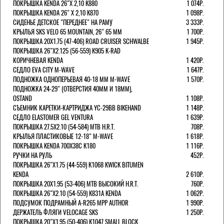
ПОКРЫШКА KENDA 26"Х 2,10 K880
1 074Р.
ПОКРЫШКА KENDA 26" Х 2,10 K870
1 098Р.
СИДЕНЬЕ ДЕТСКОЕ "ПЕРЕДНЕЕ" НА РАМУ
3 333Р.
КРЫЛЬЯ SKS VELO 65 MOUNTAIN, 26" 65 ММ
1 700Р.
ПОКРЫШКА 20X1.75 (47-406) ROAD CRUISER SCHWALBE
1 945Р.
ПОКРЫШКА 26"Х2.125 (56-559) K905 K-RAD
КОРИЧНЕВАЯ KENDA
1 420Р.
СЕДЛО EVA CITY M-WAVE
1 647Р.
ПОДНОЖКА ОДНОПЕРЬЕВАЯ 40-18 ММ M-WAVE
1 570Р.
ПОДНОЖКА 24-29" (ОТВЕРСТИЯ 40ММ И 18ММ),
OSTAND
1 108Р.
СЪЕМНИК КАРЕТКИ-КАРТРИДЖА YC-29BB BIKEHAND
1 148Р.
СЕДЛО ELASTOMER GEL VENTURA
1 639Р.
ПОКРЫШКА 27.5X2.10 (54-584) MTB H.R.T.
708Р.
КРЫЛЬЯ ПЛАСТИКОВЫЕ 12-18" M-WAVE
1 618Р.
ПОКРЫШКА KENDA 700Х38С K180
1 116Р.
РУЧКИ НА РУЛЬ
452Р.
ПОКРЫШКА 26"Х1.75 (44-559) K1068 KWICK BITUMEN
KENDA
2 610Р.
ПОКРЫШКА 20X1.95 (53-406) MTB ВЫСОКИЙ H.R.T.
760Р.
ПОКРЫШКА 26"Х2.10 (54-559) K831A KENDA
1 062Р.
ПОДСУМОК ПОДРАМНЫЙ A-R265 MPP AUTHOR
1 990Р.
ДЕРЖАТЕЛЬ ФЛЯГИ VELOCAGE SKS
1 250Р.
ПОКРЫШКА 20"Х1.95 (50-406) K1047 SMALL BLOCK