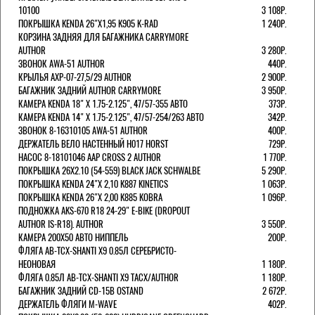
10100
3 108Р.
ПОКРЫШКА KENDA 26"Х1,95 K905 K-RAD
1 240Р.
КОРЗИНА ЗАДНЯЯ ДЛЯ БАГАЖНИКА CARRYMORE
AUTHOR
3 280Р.
ЗВОНОК AWA-51 AUTHOR
440Р.
КРЫЛЬЯ AXP-07-27,5/29 AUTHOR
2 900Р.
БАГАЖНИК ЗАДНИЙ AUTHOR CARRYMORE
3 950Р.
КАМЕРА KENDA 18" Х 1.75-2.125", 47/57-355 АВТО
373Р.
КАМЕРА KENDA 14" Х 1.75-2.125", 47/57-254/263 АВТО
342Р.
ЗВОНОК 8-16310105 AWA-51 AUTHOR
400Р.
ДЕРЖАТЕЛЬ ВЕЛО НАСТЕННЫЙ H017 HORST
729Р.
НАСОС 8-18101046 AAP CROSS 2 AUTHOR
1 770Р.
ПОКРЫШКА 26X2.10 (54-559) BLACK JACK SCHWALBE
5 290Р.
ПОКРЫШКА KENDA 24"Х 2,10 K887 KINETICS
1 063Р.
ПОКРЫШКА KENDA 26"Х 2,00 K885 KOBRA
1 096Р.
ПОДНОЖКА AKS-670 R18 24-29" E-BIKE (DROPOUT
AUTHOR IS-R18). AUTHOR
3 550Р.
КАМЕРА 200Х50 АВТО НИППЕЛЬ
200Р.
ФЛЯГА AB-TCX-SHANTI X9 0.85Л СЕРЕБРИСТО-
НЕОНОВАЯ
1 180Р.
ФЛЯГА 0.85Л AB-TCX-SHANTI X9 TACX/AUTHOR
1 180Р.
БАГАЖНИК ЗАДНИЙ CD-15B OSTAND
2 672Р.
ДЕРЖАТЕЛЬ ФЛЯГИ M-WAVE
402Р.