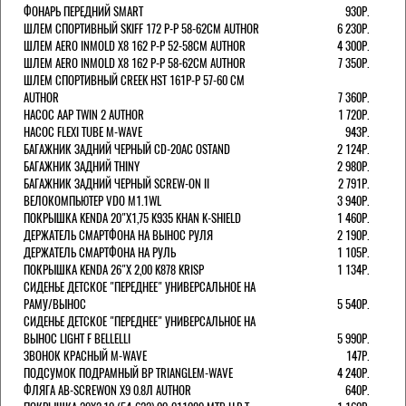
ФОНАРЬ ПЕРЕДНИЙ SMART
930Р.
ШЛЕМ СПОРТИВНЫЙ SKIFF 172 Р-Р 58-62СМ AUTHOR
6 230Р.
ШЛЕМ AERO INMOLD X8 162 Р-Р 52-58СМ AUTHOR
4 300Р.
ШЛЕМ AERO INMOLD X8 162 Р-Р 58-62СМ AUTHOR
7 350Р.
ШЛЕМ СПОРТИВНЫЙ CREEK HST 161Р-Р 57-60 СМ
AUTHOR
7 360Р.
НАСОС AAP TWIN 2 AUTHOR
1 720Р.
НАСОС FLEXI TUBE M-WAVE
943Р.
БАГАЖНИК ЗАДНИЙ ЧЕРНЫЙ СD-20AC OSTAND
2 124Р.
БАГАЖНИК ЗАДНИЙ THINY
2 980Р.
БАГАЖНИК ЗАДНИЙ ЧЕРНЫЙ SCREW-ON II
2 791Р.
ВЕЛОКОМПЬЮТЕР VDO M1.1WL
3 940Р.
ПОКРЫШКА KENDA 20"Х1,75 K935 KHAN K-SHIELD
1 460Р.
ДЕРЖАТЕЛЬ СМАРТФОНА НА ВЫНОС РУЛЯ
2 190Р.
ДЕРЖАТЕЛЬ СМАРТФОНА НА РУЛЬ
1 105Р.
ПОКРЫШКА KENDA 26"Х 2,00 K878 KRISP
1 134Р.
СИДЕНЬЕ ДЕТСКОЕ "ПЕРЕДНЕЕ" УНИВЕРСАЛЬНОЕ НА
РАМУ/ВЫНОС
5 540Р.
СИДЕНЬЕ ДЕТСКОЕ "ПЕРЕДНЕЕ" УНИВЕРСАЛЬНОЕ НА
ВЫНОС LIGHT F BELLELLI
5 990Р.
ЗВОНОК КРАСНЫЙ M-WAVE
147Р.
ПОДСУМОК ПОДРАМНЫЙ BP TRIANGLEM-WAVE
4 240Р.
ФЛЯГА AB-SCREWON X9 0.8Л AUTHOR
640Р.