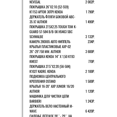
NEVEGAL
2 002Р.
ПОКРЫШКА 26"Х2.10 (52-559)
K1153 APTOR 30TPI KENDA
1 790Р.
ДЕРЖАТЕЛЬ ФЛЯГИ БОКОВОЙ ABC-
35 X7 AUTHOR
1 490Р.
ПОКРЫШКА 27.5X2.25 TOUGH TOM K-
GUARD 57-584 B/B-SK HS463 SBC
SCHWALBE
3 132Р.
КАМЕРА 280Х65 АВТО НИППЕЛЬ
234Р.
КРЫЛЬЯ ПЛАСТИКОВЫЕ AXP-02
26"-29"/58 ММ. AUTHOR
3 600Р.
ПОКРЫШКА KENDA 14" Х 1,50 K193
KWEST
770Р.
ПОКРЫШКА 27.5"Х2.20 (56-584)
K1027 KADRE. KENDA
2 100Р.
ПОДНОЖКА ЦЕНТРАЛЬНОГО
КРЕПЛЕНИЯ OSTAND
1 500Р.
КРЫЛЬЯ 16-20" AXP JUNIOR 16/20
AUTHOR
1 120Р.
МАШИНКА ДЛЯ ЧИСТКИ ЦЕПИ
BARBIERI
1 243Р.
ДЕРЖАТЕЛЬ ВЕЛО НАСТЕННЫЙ M-
WAVE
6 420Р.
СИДЕНЬЕ ДЕТСКОЕ 28''- 29'' НА