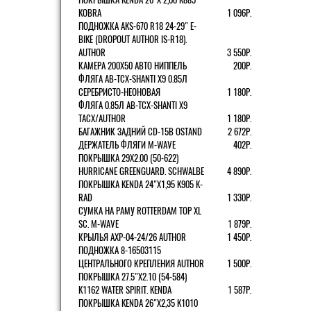
KOBRA
1 096Р.
ПОДНОЖКА AKS-670 R18 24-29" E-
BIKE (DROPOUT AUTHOR IS-R18).
AUTHOR
3 550Р.
КАМЕРА 200Х50 АВТО НИППЕЛЬ
200Р.
ФЛЯГА AB-TCX-SHANTI X9 0.85Л
СЕРЕБРИСТО-НЕОНОВАЯ
1 180Р.
ФЛЯГА 0.85Л AB-TCX-SHANTI X9
TACX/AUTHOR
1 180Р.
БАГАЖНИК ЗАДНИЙ CD-15B OSTAND
2 672Р.
ДЕРЖАТЕЛЬ ФЛЯГИ M-WAVE
402Р.
ПОКРЫШКА 29X2.00 (50-622)
HURRICANE GREENGUARD. SCHWALBE
4 890Р.
ПОКРЫШКА KENDA 24"Х1,95 K905 K-
RAD
1 330Р.
СУМКА НА РАМУ ROTTERDAM TOP XL
SC. M-WAVE
1 879Р.
КРЫЛЬЯ AXP-04-24/26 AUTHOR
1 450Р.
ПОДНОЖКА 8-16503115
ЦЕНТРАЛЬНОГО КРЕПЛЕНИЯ AUTHOR
1 500Р.
ПОКРЫШКА 27.5"Х2.10 (54-584)
K1162 WATER SPIRIT. KENDA
1 587Р.
ПОКРЫШКА KENDA 26"Х2,35 K1010