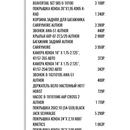
BEAVERTAIL SET SKS 0-10100
3 108Р.
ПОКРЫШКА KENDA 26"Х1,95 K905 K-
RAD
1 240Р.
КОРЗИНА ЗАДНЯЯ ДЛЯ БАГАЖНИКА
CARRYMORE AUTHOR
3 280Р.
ЗВОНОК AWA-51 AUTHOR
440Р.
КРЫЛЬЯ AXP-07-27,5/29 AUTHOR
2 900Р.
БАГАЖНИК ЗАДНИЙ AUTHOR
CARRYMORE
3 950Р.
КАМЕРА KENDA 18" Х 1.75-2.125",
47/57-355 АВТО
373Р.
КАМЕРА KENDA 14" Х 1.75-2.125",
47/57-254/263 АВТО
342Р.
ЗВОНОК 8-16310105 AWA-51
AUTHOR
400Р.
ДЕРЖАТЕЛЬ ВЕЛО НАСТЕННЫЙ H017
HORST
729Р.
НАСОС 8-18101046 AAP CROSS 2
AUTHOR
1 770Р.
ПОКРЫШКА 26X2.10 (54-559) BLACK
JACK SCHWALBE
5 290Р.
ПОКРЫШКА KENDA 24"Х 2,10 K887
KINETICS
1 063Р.
ПОКРЫШКА KENDA 26"Х 2,00 K885