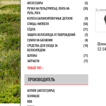
АКСЕССУАРЫ
(5)
РУЧКИ НА РУЛЬ(ГРИПСЫ), ЛЕНТА НА
(26)
кликни
РУЛЬ, РОГА
КОЛЕСА БАЛАНСИРОВОЧНЫЕ ДЕТСКИЕ
(9)
СПИЦЫ, НИППЕЛЯ
(56)
СЁДЛА
(21)
ЗАЩИТА ВЕЛОСИПЕДА ОТ ПОВРЕЖДЕНИЙ
(2)
СУМКИ НА БАГАЖНИК
(4)
Шлем 
СРЕДСТВА ДЛЯ УХОДА ЗА
(10)
52-54
ВЕЛОСИПЕДОМ
ШЛЕМЫ
(71)
ЗАПЧАСТИ
(77)
ЛЮБОЙ ТИП
ПРОИЗВОДИТЕЛЬ
AUTHOR (АКСЕССУАРЫ)
SCHWALBE
BBB