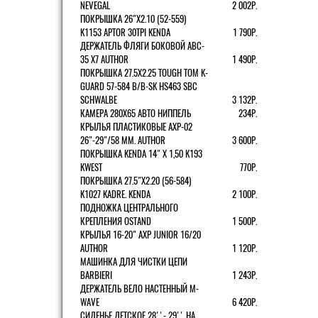
NEVEGAL
2 002Р.
ПОКРЫШКА 26"Х2.10 (52-559)
K1153 APTOR 30TPI KENDA
1 790Р.
ДЕРЖАТЕЛЬ ФЛЯГИ БОКОВОЙ ABC-
35 X7 AUTHOR
1 490Р.
ПОКРЫШКА 27.5X2.25 TOUGH TOM K-
GUARD 57-584 B/B-SK HS463 SBC
SCHWALBE
3 132Р.
КАМЕРА 280Х65 АВТО НИППЕЛЬ
234Р.
КРЫЛЬЯ ПЛАСТИКОВЫЕ AXP-02
26"-29"/58 ММ. AUTHOR
3 600Р.
ПОКРЫШКА KENDA 14" Х 1,50 K193
KWEST
770Р.
ПОКРЫШКА 27.5"Х2.20 (56-584)
K1027 KADRE. KENDA
2 100Р.
ПОДНОЖКА ЦЕНТРАЛЬНОГО
КРЕПЛЕНИЯ OSTAND
1 500Р.
КРЫЛЬЯ 16-20" AXP JUNIOR 16/20
AUTHOR
1 120Р.
МАШИНКА ДЛЯ ЧИСТКИ ЦЕПИ
BARBIERI
1 243Р.
ДЕРЖАТЕЛЬ ВЕЛО НАСТЕННЫЙ M-
WAVE
6 420Р.
СИДЕНЬЕ ДЕТСКОЕ 28''- 29'' НА