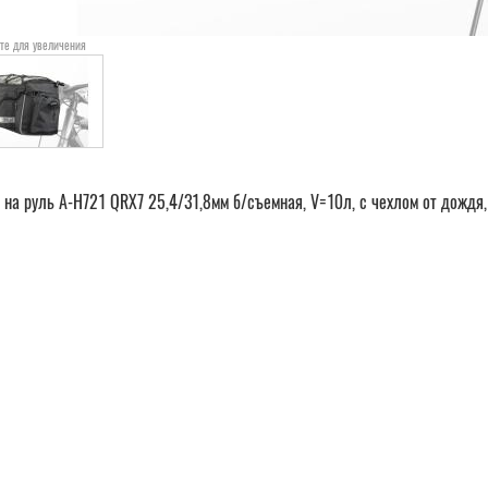
те для увеличения
 на руль A-H721 QRX7 25,4/31,8мм б/съемная, V=10л, с чехлом от дождя,