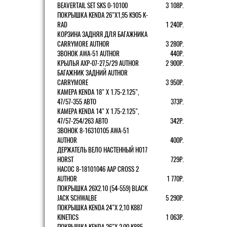
BEAVERTAIL SET SKS 0-10100
3 108Р.
ПОКРЫШКА KENDA 26"Х1,95 K905 K-
RAD
1 240Р.
КОРЗИНА ЗАДНЯЯ ДЛЯ БАГАЖНИКА
CARRYMORE AUTHOR
3 280Р.
ЗВОНОК AWA-51 AUTHOR
440Р.
КРЫЛЬЯ AXP-07-27,5/29 AUTHOR
2 900Р.
БАГАЖНИК ЗАДНИЙ AUTHOR
CARRYMORE
3 950Р.
КАМЕРА KENDA 18" Х 1.75-2.125",
47/57-355 АВТО
373Р.
КАМЕРА KENDA 14" Х 1.75-2.125",
47/57-254/263 АВТО
342Р.
ЗВОНОК 8-16310105 AWA-51
AUTHOR
400Р.
ДЕРЖАТЕЛЬ ВЕЛО НАСТЕННЫЙ H017
HORST
729Р.
НАСОС 8-18101046 AAP CROSS 2
AUTHOR
1 770Р.
ПОКРЫШКА 26X2.10 (54-559) BLACK
JACK SCHWALBE
5 290Р.
ПОКРЫШКА KENDA 24"Х 2,10 K887
KINETICS
1 063Р.
ПОКРЫШКА KENDA 26"Х 2,00 K885