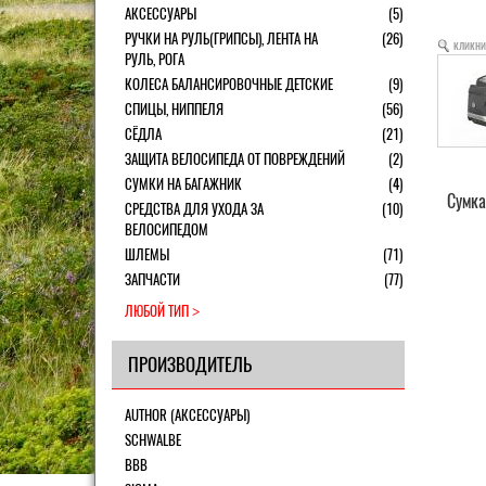
АКСЕССУАРЫ
(5)
РУЧКИ НА РУЛЬ(ГРИПСЫ), ЛЕНТА НА
(26)
кликни
РУЛЬ, РОГА
КОЛЕСА БАЛАНСИРОВОЧНЫЕ ДЕТСКИЕ
(9)
СПИЦЫ, НИППЕЛЯ
(56)
СЁДЛА
(21)
ЗАЩИТА ВЕЛОСИПЕДА ОТ ПОВРЕЖДЕНИЙ
(2)
СУМКИ НА БАГАЖНИК
(4)
Сумка
СРЕДСТВА ДЛЯ УХОДА ЗА
(10)
ВЕЛОСИПЕДОМ
ШЛЕМЫ
(71)
ЗАПЧАСТИ
(77)
ЛЮБОЙ ТИП
ПРОИЗВОДИТЕЛЬ
AUTHOR (АКСЕССУАРЫ)
SCHWALBE
BBB