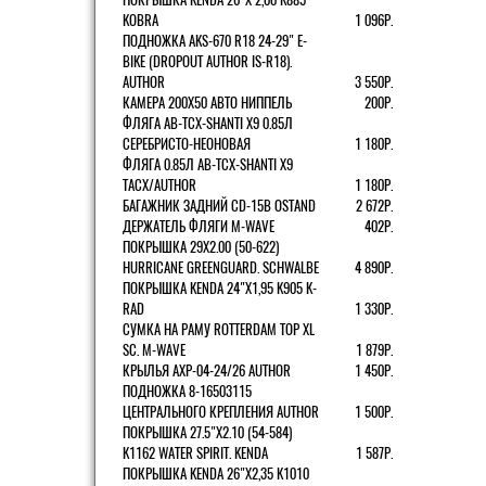
KOBRA
1 096Р.
ПОДНОЖКА AKS-670 R18 24-29" E-
BIKE (DROPOUT AUTHOR IS-R18).
AUTHOR
3 550Р.
КАМЕРА 200Х50 АВТО НИППЕЛЬ
200Р.
ФЛЯГА AB-TCX-SHANTI X9 0.85Л
СЕРЕБРИСТО-НЕОНОВАЯ
1 180Р.
ФЛЯГА 0.85Л AB-TCX-SHANTI X9
TACX/AUTHOR
1 180Р.
БАГАЖНИК ЗАДНИЙ CD-15B OSTAND
2 672Р.
ДЕРЖАТЕЛЬ ФЛЯГИ M-WAVE
402Р.
ПОКРЫШКА 29X2.00 (50-622)
HURRICANE GREENGUARD. SCHWALBE
4 890Р.
ПОКРЫШКА KENDA 24"Х1,95 K905 K-
RAD
1 330Р.
СУМКА НА РАМУ ROTTERDAM TOP XL
SC. M-WAVE
1 879Р.
КРЫЛЬЯ AXP-04-24/26 AUTHOR
1 450Р.
ПОДНОЖКА 8-16503115
ЦЕНТРАЛЬНОГО КРЕПЛЕНИЯ AUTHOR
1 500Р.
ПОКРЫШКА 27.5"Х2.10 (54-584)
K1162 WATER SPIRIT. KENDA
1 587Р.
ПОКРЫШКА KENDA 26"Х2,35 K1010