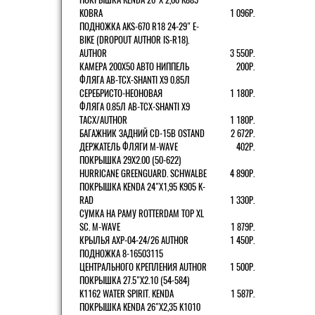
KOBRA
1 096Р.
ПОДНОЖКА AKS-670 R18 24-29" E-
BIKE (DROPOUT AUTHOR IS-R18).
AUTHOR
3 550Р.
КАМЕРА 200Х50 АВТО НИППЕЛЬ
200Р.
ФЛЯГА AB-TCX-SHANTI X9 0.85Л
СЕРЕБРИСТО-НЕОНОВАЯ
1 180Р.
ФЛЯГА 0.85Л AB-TCX-SHANTI X9
TACX/AUTHOR
1 180Р.
БАГАЖНИК ЗАДНИЙ CD-15B OSTAND
2 672Р.
ДЕРЖАТЕЛЬ ФЛЯГИ M-WAVE
402Р.
ПОКРЫШКА 29X2.00 (50-622)
HURRICANE GREENGUARD. SCHWALBE
4 890Р.
ПОКРЫШКА KENDA 24"Х1,95 K905 K-
RAD
1 330Р.
СУМКА НА РАМУ ROTTERDAM TOP XL
SC. M-WAVE
1 879Р.
КРЫЛЬЯ AXP-04-24/26 AUTHOR
1 450Р.
ПОДНОЖКА 8-16503115
ЦЕНТРАЛЬНОГО КРЕПЛЕНИЯ AUTHOR
1 500Р.
ПОКРЫШКА 27.5"Х2.10 (54-584)
K1162 WATER SPIRIT. KENDA
1 587Р.
ПОКРЫШКА KENDA 26"Х2,35 K1010