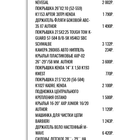
NEVEGAL
2 002Р.
ПОКРЫШКА 26"Х2.10 (52-559)
K1153 APTOR 30TPI KENDA
1 790Р.
ДЕРЖАТЕЛЬ ФЛЯГИ БОКОВОЙ ABC-
35 X7 AUTHOR
1 490Р.
ПОКРЫШКА 27.5X2.25 TOUGH TOM K-
GUARD 57-584 B/B-SK HS463 SBC
SCHWALBE
3 132Р.
КАМЕРА 280Х65 АВТО НИППЕЛЬ
234Р.
КРЫЛЬЯ ПЛАСТИКОВЫЕ AXP-02
26"-29"/58 ММ. AUTHOR
3 600Р.
ПОКРЫШКА KENDA 14" Х 1,50 K193
KWEST
770Р.
ПОКРЫШКА 27.5"Х2.20 (56-584)
K1027 KADRE. KENDA
2 100Р.
ПОДНОЖКА ЦЕНТРАЛЬНОГО
КРЕПЛЕНИЯ OSTAND
1 500Р.
КРЫЛЬЯ 16-20" AXP JUNIOR 16/20
AUTHOR
1 120Р.
МАШИНКА ДЛЯ ЧИСТКИ ЦЕПИ
BARBIERI
1 243Р.
ДЕРЖАТЕЛЬ ВЕЛО НАСТЕННЫЙ M-
WAVE
6 420Р.
СИДЕНЬЕ ДЕТСКОЕ 28''- 29'' НА