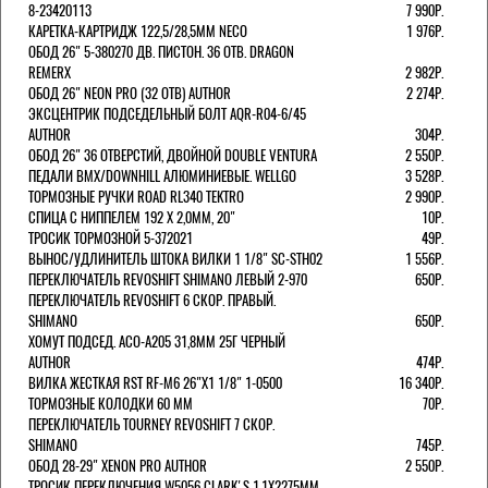
8-23420113
7 990Р.
КАРЕТКА-КАРТРИДЖ 122,5/28,5ММ NECO
1 976Р.
ОБОД 26" 5-380270 ДВ. ПИСТОН. 36 ОТВ. DRAGON
REMERX
2 982Р.
ОБОД 26" NEON PRO (32 ОТВ) AUTHOR
2 274Р.
ЭКСЦЕНТРИК ПОДСЕДЕЛЬНЫЙ БОЛТ AQR-R04-6/45
AUTHOR
304Р.
ОБОД 26" 36 ОТВЕРСТИЙ, ДВОЙНОЙ DOUBLE VENTURA
2 550Р.
ПЕДАЛИ BMX/DOWNHILL АЛЮМИНИЕВЫЕ. WELLGO
3 528Р.
ТОРМОЗНЫЕ РУЧКИ ROAD RL340 TEKTRO
2 990Р.
СПИЦА С НИППЕЛЕМ 192 Х 2,0ММ, 20"
10Р.
ТРОСИК ТОРМОЗНОЙ 5-372021
49Р.
ВЫНОС/УДЛИНИТЕЛЬ ШТОКА ВИЛКИ 1 1/8" SC-STH02
1 556Р.
ПЕРЕКЛЮЧАТЕЛЬ REVOSHIFT SHIMANO ЛЕВЫЙ 2-970
650Р.
ПЕРЕКЛЮЧАТЕЛЬ REVOSHIFT 6 СКОР. ПРАВЫЙ.
SHIMANO
650Р.
ХОМУТ ПОДСЕД. ACO-A205 31,8ММ 25Г ЧЕРНЫЙ
AUTHOR
474Р.
ВИЛКА ЖЕСТКАЯ RST RF-M6 26"Х1 1/8" 1-0500
16 340Р.
ТОРМОЗНЫЕ КОЛОДКИ 60 ММ
70Р.
ПЕРЕКЛЮЧАТЕЛЬ TOURNEY REVOSHIFT 7 СКОР.
SHIMANO
745Р.
ОБОД 28-29" XENON PRO AUTHOR
2 550Р.
ТРОСИК ПЕРЕКЛЮЧЕНИЯ W5056 CLARK'S 1.1Х2275ММ