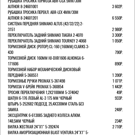
РУБАШКА ТРОСИКА ТОРМОЗА ABR-CGX 5MM/30M
AUTHOR 8-24601001
3 602Р.
РУБАШКА ТРОСИКА ПЕРЕКЛ. ABR-LEX 4MM/30M
AUTHOR 8-24601201
6 550Р.
СИСТЕМА ПЕРЕДНЯЯ SHIMANO ALTUS (42/32/22) 2-
3151
2 980Р.
ПЕРЕКЛЮЧАТЕЛЬ ЗАДНИЙ SHIMANO TIAGRA 2-4070
3 300Р.
ПЕРЕКЛЮЧАТЕЛЬ ЗАДНИЙ SHIMANO TOURNEY 2-4068
1 050Р.
ТОРМОЗНОЙ ДИСК (РОТОР) CL-160 (160ММ) CLARKS 3-
430
790Р.
ТОРМОЗНОЙ ДИСК 160ММ HJ-DXR1606 ALHONGA 6-
171606
890Р.
ТОРМОЗНОЙ НАБОР МЕХАНИЧЕСКИЙ ДИСКОВЫЙ
ПЕРЕДНИЙ 5-360551
1 390Р.
ТОРМОЗНЫЕ РУЧКИ PROMAX 5-361498
1 071Р.
ТОРМОЗА V-БРЕЙК PROMAX 5-360854
1 443Р.
ТРОСИК ПЕРЕКЛЮЧЕНИЯ 1,2Х2100ММ 5-374042
49Р.
ШАТУН 6-176 ЛЕВЫЙ AL-3 175 ММ ЧЕРНЫЙ
933Р.
ШТЫРЬ 5-252682 ПОДСЕД. 25,4Х330ММ СТАЛЬ БЕЗ
ЗАМКА
248Р.
ЭКСЦЕНТРИК 6-613085 ЗАДНЕГО КОЛЕСА АЛЮМ.
148,5ММ ЧЕРНЫЙ
234Р.
ВИЛКА ЖЕСТКАЯ 24"Х1" 5-392474
2 710Р.
ВИЛКА АМОРТИЗАЦИОННАЯ BLAST VENTURA 24"Х1" 5-