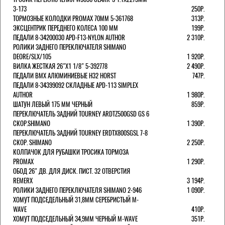
3-173
250Р.
ТОРМОЗНЫЕ КОЛОДКИ PROMAX 70ММ 5-361768
313Р.
ЭКСЦЕНТРИК ПЕРЕДНЕГО КОЛЕСА 100 ММ
199Р.
ПЕДАЛИ 8-34200030 APD-F13-NYLON AUTHOR
2 310Р.
РОЛИКИ ЗАДНЕГО ПЕРЕКЛЮЧАТЕЛЯ SHIMANO
DEORE/SLX/105
1 920Р.
ВИЛКА ЖЕСТКАЯ 26"Х1 1/8" 5-392778
2 490Р.
ПЕДАЛИ BMX АЛЮМИНИЕВЫЕ H32 HORST
747Р.
ПЕДАЛИ 8-34399092 СКЛАДНЫЕ APD-113 SIMPLEX
AUTHOR
1 980Р.
ШАТУН ЛЕВЫЙ 175 ММ ЧЕРНЫЙ
859Р.
ПЕРЕКЛЮЧАТЕЛЬ ЗАДНИЙ TOURNEY ARDTZ500GSD GS 6
СКОР.SHIMANO
1 390Р.
ПЕРЕКЛЮЧАТЕЛЬ ЗАДНИЙ TOURNEY ERDTX800SGSL 7-8
СКОР. SHIMANO
2 250Р.
КОЛПАЧОК ДЛЯ РУБАШКИ ТРОСИКА ТОРМОЗА
PROMAX
1 290Р.
ОБОД 26" ДВ. ДЛЯ ДИСК. ПИСТ. 32 ОТВЕРСТИЯ
REMERX
3 194Р.
РОЛИКИ ЗАДНЕГО ПЕРЕКЛЮЧАТЕЛЯ SHIMANO 2-946
1 090Р.
ХОМУТ ПОДСЕДЕЛЬНЫЙ 31,8ММ СЕРЕБРИСТЫЙ M-
WAVE
410Р.
ХОМУТ ПОДСЕДЕЛЬНЫЙ 34,9ММ ЧЕРНЫЙ M-WAVE
351Р.