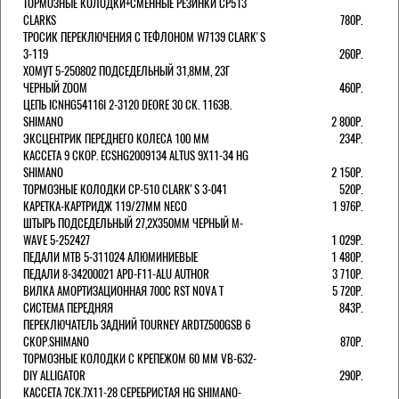
ТОРМОЗНЫЕ КОЛОДКИ+СМЕННЫЕ РЕЗИНКИ CP513
CLARKS
780Р.
ТРОСИК ПЕРЕКЛЮЧЕНИЯ С ТЕФЛОНОМ W7139 СLARK'S
3-119
260Р.
ХОМУТ 5-250802 ПОДСЕДЕЛЬНЫЙ 31,8ММ, 23Г
ЧЕРНЫЙ ZOOM
460Р.
ЦЕПЬ ICNHG54116I 2-3120 DEORE 30 СК. 116ЗВ.
SHIMANO
2 800Р.
ЭКСЦЕНТРИК ПЕРЕДНЕГО КОЛЕСА 100 ММ
234Р.
КАССЕТА 9 СКОР. ECSHG2009134 ALTUS 9Х11-34 HG
SHIMANO
2 150Р.
ТОРМОЗНЫЕ КОЛОДКИ CP-510 CLARK'S 3-041
520Р.
КАРЕТКА-КАРТРИДЖ 119/27ММ NECO
1 976Р.
ШТЫРЬ ПОДСЕДЕЛЬНЫЙ 27,2Х350ММ ЧЕРНЫЙ M-
WAVE 5-252427
1 029Р.
ПЕДАЛИ MTB 5-311024 АЛЮМИНИЕВЫЕ
1 480Р.
ПЕДАЛИ 8-34200021 APD-F11-ALU AUTHOR
3 710Р.
ВИЛКА АМОРТИЗАЦИОННАЯ 700С RST NOVA T
5 720Р.
СИСТЕМА ПЕРЕДНЯЯ
843Р.
ПЕРЕКЛЮЧАТЕЛЬ ЗАДНИЙ TOURNEY ARDTZ500GSB 6
СКОР.SHIMANO
870Р.
ТОРМОЗНЫЕ КОЛОДКИ С КРЕПЕЖОМ 60 ММ VB-632-
DIY ALLIGATOR
290Р.
КАССЕТА 7СК.7Х11-28 СЕРЕБРИСТАЯ HG SHIMANO-