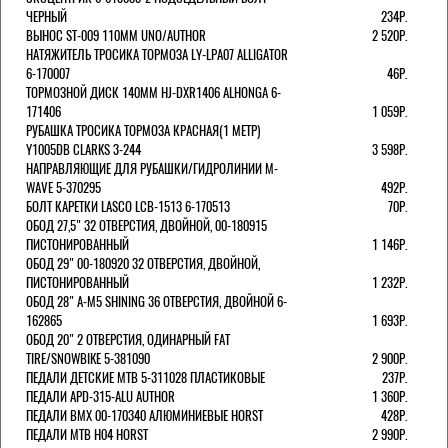
ЧЕРНЫЙ
234Р.
ВЫНОС ST-009 110ММ UNO/AUTHOR
2 520Р.
НАТЯЖИТЕЛЬ ТРОСИКА ТОРМОЗА LY-LPA07 ALLIGATOR
6-170007
46Р.
ТОРМОЗНОЙ ДИСК 140ММ HJ-DXR1406 ALHONGA 6-
171406
1 059Р.
РУБАШКА ТРОСИКА ТОРМОЗА КРАСНАЯ(1 МЕТР)
Y1005DB CLARKS 3-244
3 598Р.
НАПРАВЛЯЮЩИЕ ДЛЯ РУБАШКИ/ГИДРОЛИНИИ M-
WAVE 5-370295
492Р.
БОЛТ КАРЕТКИ LASCO LCB-1513 6-170513
70Р.
ОБОД 27,5" 32 ОТВЕРСТИЯ, ДВОЙНОЙ, 00-180915
ПИСТОНИРОВАННЫЙ
1 146Р.
ОБОД 29" 00-180920 32 ОТВЕРСТИЯ, ДВОЙНОЙ,
ПИСТОНИРОВАННЫЙ
1 232Р.
ОБОД 28" A-M5 SHINING 36 ОТВЕРСТИЯ, ДВОЙНОЙ 6-
162865
1 693Р.
ОБОД 20" 2 ОТВЕРСТИЯ, ОДИНАРНЫЙ FAT
TIRE/SNOWBIKE 5-381090
2 900Р.
ПЕДАЛИ ДЕТСКИЕ MTB 5-311028 ПЛАСТИКОВЫЕ
237Р.
ПЕДАЛИ APD-315-ALU AUTHOR
1 360Р.
ПЕДАЛИ BMX 00-170340 АЛЮМИНИЕВЫЕ HORST
428Р.
ПЕДАЛИ MTB H04 HORST
2 990Р.