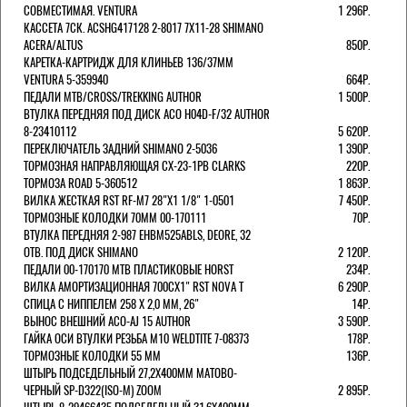
СОВМЕСТИМАЯ. VENTURA
1 296Р.
КАССЕТА 7СК. ACSHG417128 2-8017 7Х11-28 SHIMANO
ACERA/ALTUS
850Р.
КАРЕТКА-КАРТРИДЖ ДЛЯ КЛИНЬЕВ 136/37ММ
VENTURA 5-359940
664Р.
ПЕДАЛИ MTB/CROSS/TREKKING AUTHOR
1 500Р.
ВТУЛКА ПЕРЕДНЯЯ ПОД ДИСК ACO H04D-F/32 AUTHOR
8-23410112
5 620Р.
ПЕРЕКЛЮЧАТЕЛЬ ЗАДНИЙ SHIMANO 2-5036
1 390Р.
ТОРМОЗНАЯ НАПРАВЛЯЮЩАЯ CX-23-1PB CLARKS
220Р.
ТОРМОЗА ROAD 5-360512
1 863Р.
ВИЛКА ЖЕСТКАЯ RST RF-M7 28"Х1 1/8" 1-0501
7 450Р.
ТОРМОЗНЫЕ КОЛОДКИ 70ММ 00-170111
70Р.
ВТУЛКА ПЕРЕДНЯЯ 2-987 EHBM525ABLS, DEORE, 32
ОТВ. ПОД ДИСК SHIMANO
2 120Р.
ПЕДАЛИ 00-170170 МТВ ПЛАСТИКОВЫЕ HORST
234Р.
ВИЛКА АМОРТИЗАЦИОННАЯ 700СХ1" RST NOVA T
6 290Р.
СПИЦА С НИППЕЛЕМ 258 Х 2,0 ММ, 26"
14Р.
ВЫНОС ВНЕШНИЙ ACO-AJ 15 AUTHOR
3 590Р.
ГАЙКА ОСИ ВТУЛКИ РЕЗЬБА М10 WELDTITE 7-08373
178Р.
ТОРМОЗНЫЕ КОЛОДКИ 55 ММ
136Р.
ШТЫРЬ ПОДСЕДЕЛЬНЫЙ 27,2Х400ММ МАТОВО-
ЧЕРНЫЙ SP-D322(ISO-M) ZOOM
2 895Р.