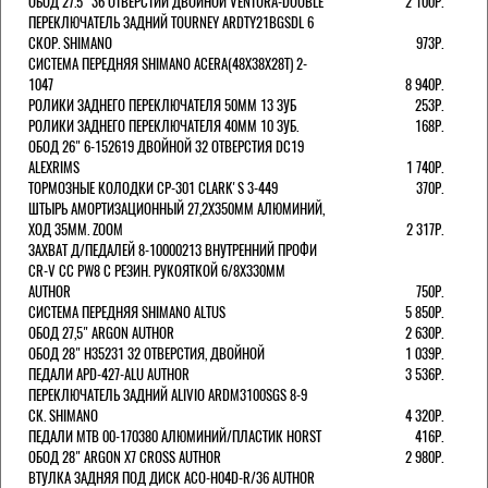
ОБОД 27.5" 36 ОТВЕРСТИЙ ДВОЙНОЙ VENTURA-DOUBLE
2 100Р.
ПЕРЕКЛЮЧАТЕЛЬ ЗАДНИЙ TOURNEY ARDTY21BGSDL 6
СКОР. SHIMANO
973Р.
СИСТЕМА ПЕРЕДНЯЯ SHIMANO ACERA(48Х38Х28Т) 2-
1047
8 940Р.
РОЛИКИ ЗАДНЕГО ПЕРЕКЛЮЧАТЕЛЯ 50ММ 13 ЗУБ
253Р.
РОЛИКИ ЗАДНЕГО ПЕРЕКЛЮЧАТЕЛЯ 40ММ 10 ЗУБ.
168Р.
ОБОД 26" 6-152619 ДВОЙНОЙ 32 ОТВЕРСТИЯ DC19
ALEXRIMS
1 740Р.
ТОРМОЗНЫЕ КОЛОДКИ CP-301 CLARK'S 3-449
370Р.
ШТЫРЬ АМОРТИЗАЦИОННЫЙ 27,2Х350ММ АЛЮМИНИЙ,
ХОД 35ММ. ZOOM
2 317Р.
ЗАХВАТ Д/ПЕДАЛЕЙ 8-10000213 ВНУТРЕННИЙ ПРОФИ
CR-V CC PW8 С РЕЗИН. РУКОЯТКОЙ 6/8X330ММ
AUTHOR
750Р.
СИСТЕМА ПЕРЕДНЯЯ SHIMANO ALTUS
5 850Р.
ОБОД 27,5" ARGON AUTHOR
2 630Р.
ОБОД 28" H35231 32 ОТВЕРСТИЯ, ДВОЙНОЙ
1 039Р.
ПЕДАЛИ APD-427-ALU AUTHOR
3 536Р.
ПЕРЕКЛЮЧАТЕЛЬ ЗАДНИЙ ALIVIO ARDM3100SGS 8-9
СК. SHIMANO
4 320Р.
ПЕДАЛИ MTB 00-170380 АЛЮМИНИЙ/ПЛАСТИК HORST
416Р.
ОБОД 28" ARGON X7 CROSS AUTHOR
2 980Р.
ВТУЛКА ЗАДНЯЯ ПОД ДИСК ACO-H04D-R/36 AUTHOR