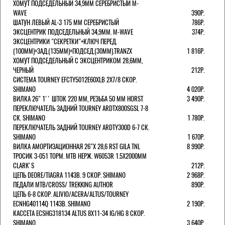
ХОМУТ ПОДСЕДЕЛЬНЫЙ 34,9ММ СЕРЕБРИСТЫЙ M-
WAVE
390Р.
ШАТУН ЛЕВЫЙ AL-3 175 ММ СЕРЕБРИСТЫЙ
786Р.
ЭКСЦЕНТРИК ПОДСЕДЕЛЬНЫЙ 34,9ММ. M-WAVE
374Р.
ЭКСЦЕНТРИКИ "СЕКРЕТКИ"+КЛЮЧ ПЕРЕД.
(100ММ)+ЗАД.(135ММ)+ПОДСЕД.(30ММ).TRANZX
1 816Р.
ХОМУТ ПОДСЕДЕЛЬНЫЙ С ЭКСЦЕНТРИКОМ 28,6ММ,
ЧЕРНЫЙ
212Р.
СИСТЕМА TOURNEY EFCTY5012E60XLB 2X7/8 СКОР.
SHIMANO
4 020Р.
ВИЛКА 26" 1'' ШТОК 220 ММ, РЕЗЬБА 50 ММ HORST
3 490Р.
ПЕРЕКЛЮЧАТЕЛЬ ЗАДНИЙ TOURNEY ARDTX800SGSL 7-8
СК. SHIMANO
1 780Р.
ПЕРЕКЛЮЧАТЕЛЬ ЗАДНИЙ TOURNEY ARDTY300D 6-7 СК.
SHIMANO
1 670Р.
ВИЛКА АМОРТИЗАЦИОННАЯ 26"Х 28,6 RST GILA TNL
8 990Р.
ТРОСИК 3-051 ТОРМ. MTB НЕРЖ. W6053R 1.5Х2000ММ
СLARK'S
212Р.
ЦЕПЬ DEORE/TIAGRA 114ЗВ. 9 СКОР. SHIMANO
2 968Р.
ПЕДАЛИ MTB/CROSS/ TREKKING AUTHOR
890Р.
ЦЕПЬ 6-8 СКОР. ALIVIO/ACERA/ALTUS/TOURNEY
ECNHG40114Q 114ЗВ. SHIMANO
2 190Р.
КАССЕТА ECSHG318134 ALTUS 8Х11-34 IG/HG 8 СКОР.
SHIMANO
3 640Р.