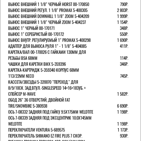
ВЫНОС ВНЕШНИЙ 1 1/8" ЧЕРНЫЙ HORST 00-170850
790Р.
ВЫНОС ВНЕШНИЙ РЕГУЛ. 1 1/8" PROMAX 5-400305
2 803Р.
ВЫНОС ВНЕШНИЙ DOWNHILL 1 1/8" ZOOM 5-404209
1 999Р.
ВЫНОС ВНЕШНИЙ 1 1/8" ЧЕРНЫЙ ZOOM 5-404237
1 154Р.
ВЫНОС 1" ЧЕРНЫЙ 00-170171
348Р.
ВЫНОС 1" СЕРЕБРИСТЫЙ 00-170172
550Р.
ВЫНОС ВНУТР. РЕГУЛИРУЕМЫЙ 1" PROMAX 5-400298
1 690Р.
АДАПТЕР ДЛЯ ВЫНОСА РУЛЯ 1" - 1 1/8" 5-404085
411Р.
КАРЕТКА/ВАЛ 00-170026 С ГАЙКАМИ 130ММ ДЛЯ
РЕЗЬБЫ BSA 68ММ
114Р.
ЧАШКИ ДЛЯ КАРЕТКИ BMX 5-359396
346Р.
КАРЕТКА-КАРТРИДЖ 5-359340 КОРПУС 68ММ
113/22ММ NECO
745Р.
КАССЕТА/ЗВЕЗДЫ 5-320070 "ПЕРЕХОД." ДЛЯ
8/9/10СК. ЗАД.ВТУЛ.-SINGLESPEED 14+16+18ЗУБ. +
СПЕЙСЕР M-WAVE
1 582Р.
ОБОД 26" 36 ОТВЕРСТИЙ, ДВОЙНОЙ FAT
TIRE/SNOWBIKE 5-380938
6 690Р.
ОСЬ 7-08332 ЗАДНЯЯ ПОД ГАЙКУ 9.5Х175ММ WELDTITE
1 198Р.
ОСЬ 7-08339 ЗАДНЯЯ ПОД ЭКСЦЕНТРИК 10.0Х145ММ
WELDTITE
1 198Р.
ПЕРЕКЛЮЧАТЕЛИ VENTURA 5-689575
1 173Р.
ПЕРЕКЛЮЧАТЕЛЬ SHIMANO EZ FIRE PLUS 7 СКОР.
930Р.