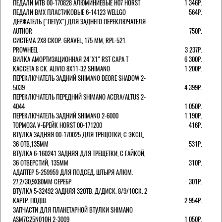
ПЕДАЛИ MTB 00-170828 АЛЮМИНИЕВЫЕ H07 HORST
1 346Р.
ПЕДАЛИ BMX ПЛАСТИКОВЫЕ 6-14123 WELLGO
564Р.
ДЕРЖАТЕЛЬ ("ПЕТУХ") ДЛЯ ЗАДНЕГО ПЕРЕКЛЮЧАТЕЛЯ
AUTHOR
750Р.
СИСТЕМА 2Х8 СКОР. GRAVEL, 175 ММ, RPL-521.
PROWHEEL
3 237Р.
ВИЛКА АМОРТИЗАЦИОННАЯ 24"Х1" RST CAPA Т
6 300Р.
КАССЕТА 8 СК. ALIVIO 8Х11-32 SHIMANO
1 200Р.
ПЕРЕКЛЮЧАТЕЛЬ ЗАДНИЙ SHIMANO DEORE SHADOW 2-
5039
4 399Р.
ПЕРЕКЛЮЧАТЕЛЬ ПЕРЕДНИЙ SHIMANO ACERA/ALTUS 2-
4044
1 050Р.
ПЕРЕКЛЮЧАТЕЛЬ ЗАДНИЙ SHIMANO 2-6000
1 190Р.
ТОРМОЗА V-БРЕЙК HORST 00-171200
416Р.
ВТУЛКА ЗАДНЯЯ 00-170025 ДЛЯ ТРЕЩОТКИ, С ЭКСЦ,
36 ОТВ,135ММ
531Р.
ВТУЛКА 6-160241 ЗАДНЯЯ ДЛЯ ТРЕЩЕТКИ, С ГАЙКОЙ,
36 ОТВЕРСТИЙ, 135ММ
310Р.
АДАПТЕР 5-259959 ДЛЯ ПОДСЕД. ШТЫРЯ АЛЮМ.
27,2/30,9Х80ММ СЕРЕБР.
301Р.
ВТУЛКА 5-32492 ЗАДНЯЯ 32ОТВ. Д/ДИСК. 8/9/10СК. 2
КАРТР. ПОДШ.
2 954Р.
ЗАПЧАСТИ ДЛЯ ПЛАНЕТАРНОЙ ВТУЛКИ SHIMANO
ASM7C25N010H 2-3009
1 050Р.