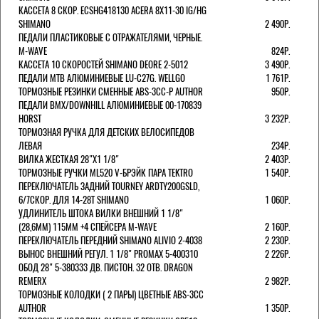
КАССЕТА 8 СКОР. ECSHG418130 ACERA 8Х11-30 IG/HG
SHIMANO
2 490Р.
ПЕДАЛИ ПЛАСТИКОВЫЕ С ОТРАЖАТЕЛЯМИ, ЧЕРНЫЕ.
M-WAVE
824Р.
КАССЕТА 10 СКОРОСТЕЙ SHIMANO DEORE 2-5012
3 490Р.
ПЕДАЛИ MTB АЛЮМИНИЕВЫЕ LU-C27G. WELLGO
1 761Р.
ТОРМОЗНЫЕ РЕЗИНКИ СМЕННЫЕ ABS-3CC-P AUTHOR
950Р.
ПЕДАЛИ BMX/DOWNHILL АЛЮМИНИЕВЫЕ 00-170839
HORST
3 232Р.
ТОРМОЗНАЯ РУЧКА ДЛЯ ДЕТСКИХ ВЕЛОСИПЕДОВ
ЛЕВАЯ
234Р.
ВИЛКА ЖЕСТКАЯ 28"Х1 1/8"
2 403Р.
ТОРМОЗНЫЕ РУЧКИ ML520 V-БРЭЙК ПАРА TEKTRO
1 540Р.
ПЕРЕКЛЮЧАТЕЛЬ ЗАДНИЙ TOURNEY ARDTY200GSLD,
6/7СКОР. ДЛЯ 14-28T SHIMANO
1 060Р.
УДЛИНИТЕЛЬ ШТОКА ВИЛКИ ВНЕШНИЙ 1 1/8"
(28,6ММ) 115ММ +4 СПЕЙСЕРА M-WAVE
2 160Р.
ПЕРЕКЛЮЧАТЕЛЬ ПЕРЕДНИЙ SHIMANO ALIVIO 2-4038
2 230Р.
ВЫНОС ВНЕШНИЙ РЕГУЛ. 1 1/8" PROMAX 5-400310
2 226Р.
ОБОД 28" 5-380333 ДВ. ПИСТОН. 32 ОТВ. DRAGON
REMERX
2 982Р.
ТОРМОЗНЫЕ КОЛОДКИ ( 2 ПАРЫ) ЦВЕТНЫЕ ABS-3CC
AUTHOR
1 350Р.