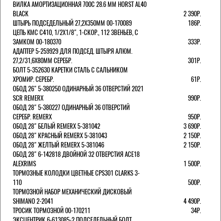
ВИЛКА АМОРТИЗАЦИОННАЯ 700C 28.6 ММ HORST AL40
BLACK
2 390Р.
ШТЫРЬ ПОДСЕДЕЛЬНЫЙ 27,2Х350ММ 00-170089
186Р.
ЦЕПЬ KMC C410, 1/2Х1/8", 1-СКОР., 112 ЗВЕНЬЕВ, С
ЗАМКОМ 00-180370
333Р.
АДАПТЕР 5-259929 ДЛЯ ПОДСЕД. ШТЫРЯ АЛЮМ.
27,2/31,6Х80ММ СЕРЕБР.
301Р.
БОЛТ 5-352630 КАРЕТКИ СТАЛЬ С САЛЬНИКОМ
ХРОМИР. СЕРЕБР.
61Р.
ОБОД 26" 5-380250 ОДИНАРНЫЙ 36 ОТВЕРСТИЙ 2021
SCR REMERX
990Р.
ОБОД 28" 5-380227 ОДИНАРНЫЙ 36 ОТВЕРСТИЙ
СЕРЕБР. REMERX
950Р.
ОБОД 28" БЕЛЫЙ REMERX 5-381042
3 690Р.
ОБОД 28" КРАСНЫЙ REMERX 5-381043
2 150Р.
ОБОД 28" ЖЕЛТЫЙ REMERX 5-381046
2 150Р.
ОБОД 28" 6-142818 ДВОЙНОЙ 32 ОТВЕРСТИЯ ACE18
ALEXRIMS
1 500Р.
ТОРМОЗНЫЕ КОЛОДКИ ЦВЕТНЫЕ CPS301 CLARKS 3-
110
500Р.
ТОРМОЗНОЙ НАБОР МЕХАНИЧЕСКИЙ ДИСКОВЫЙ
SHIMANO 2-2041
4 490Р.
ТРОСИК ТОРМОЗНОЙ 00-170211
34Р.
ЭКСЦЕНТРИК 6-613085-2 ПОДСЕДЕЛЬНЫЙ БОЛТ