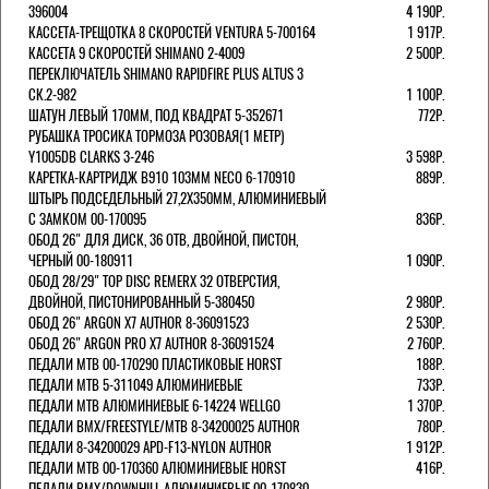
396004
4 190Р.
КАССЕТА-ТРЕЩОТКА 8 СКОРОСТЕЙ VENTURA 5-700164
1 917Р.
КАССЕТА 9 СКОРОСТЕЙ SHIMANO 2-4009
2 500Р.
ПЕРЕКЛЮЧАТЕЛЬ SHIMANO RAPIDFIRE PLUS ALTUS 3
СК.2-982
1 100Р.
ШАТУН ЛЕВЫЙ 170ММ, ПОД КВАДРАТ 5-352671
772Р.
РУБАШКА ТРОСИКА ТОРМОЗА РОЗОВАЯ(1 МЕТР)
Y1005DB CLARKS 3-246
3 598Р.
КАРЕТКА-КАРТРИДЖ B910 103ММ NECO 6-170910
889Р.
ШТЫРЬ ПОДСЕДЕЛЬНЫЙ 27,2Х350ММ, АЛЮМИНИЕВЫЙ
С ЗАМКОМ 00-170095
836Р.
ОБОД 26" ДЛЯ ДИСК, 36 ОТВ, ДВОЙНОЙ, ПИСТОН,
ЧЕРНЫЙ 00-180911
1 090Р.
ОБОД 28/29" TOP DISC REMERX 32 ОТВЕРСТИЯ,
ДВОЙНОЙ, ПИСТОНИРОВАННЫЙ 5-380450
2 980Р.
ОБОД 26" ARGON X7 AUTHOR 8-36091523
2 530Р.
ОБОД 26" ARGON PRO X7 AUTHOR 8-36091524
2 760Р.
ПЕДАЛИ МТВ 00-170290 ПЛАСТИКОВЫЕ HORST
188Р.
ПЕДАЛИ MTB 5-311049 АЛЮМИНИЕВЫЕ
733Р.
ПЕДАЛИ MTB АЛЮМИНИЕВЫЕ 6-14224 WELLGO
1 370Р.
ПЕДАЛИ BMX/FREESTYLE/MTB 8-34200025 AUTHOR
780Р.
ПЕДАЛИ 8-34200029 APD-F13-NYLON AUTHOR
1 912Р.
ПЕДАЛИ МТВ 00-170360 АЛЮМИНИЕВЫЕ HORST
416Р.
ПЕДАЛИ BMX/DOWNHILL АЛЮМИНИЕВЫЕ 00-170830