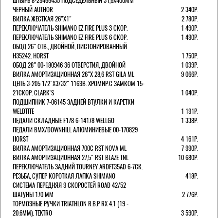
ШТЫРЬ 8-29466435 ПОДСЕДЕЛЬНЫЙ 31,6X400ММ
ЧЕРНЫЙ AUTHOR
2 340Р.
ВИЛКА ЖЕСТКАЯ 26"Х1"
2 780Р.
ПЕРЕКЛЮЧАТЕЛЬ SHIMANO EZ FIRE PLUS 3 СКОР.
1 490Р.
ПЕРЕКЛЮЧАТЕЛЬ SHIMANO EZ FIRE PLUS 6 СКОР.
1 490Р.
ОБОД 26" ОТВ., ДВОЙНОЙ, ПИСТОНИРОВАННЫЙ
H35242. HORST
1 750Р.
ОБОД 28" 00-180946 36 ОТВЕРСТИЯ, ДВОЙНОЙ
1 039Р.
ВИЛКА АМОРТИЗАЦИОННАЯ 26"Х 28,6 RST GILA ML
9 066Р.
ЦЕПЬ 3-205 1/2"X3/32" 116ЗВ. ХРОМИР.С ЗАМКОМ 15-
21СКОР. CLARK`S
1 040Р.
ПОДШИПНИК 7-06145 ЗАДНЕЙ ВТУЛКИ И КАРЕТКИ
WELDTITE
1 191Р.
ПЕДАЛИ СКЛАДНЫЕ F178 6-14178 WELLGO
1 338Р.
ПЕДАЛИ BMX/DOWNHILL АЛЮМИНИЕВЫЕ 00-170829
HORST
4 161Р.
ВИЛКА АМОРТИЗАЦИОННАЯ 700С RST NOVA ML
7 990Р.
ВИЛКА АМОРТИЗАЦИОННАЯ 27,5" RST BLAZE TNL
10 680Р.
ПЕРЕКЛЮЧАТЕЛЬ ЗАДНИЙ TOURNEY ARDFT35AD 6-7СК.
РЕЗЬБА, СУПЕР КОРОТКАЯ ЛАПКА SHIMANO
418Р.
СИСТЕМА ПЕРЕДНЯЯ 9 СКОРОСТЕЙ ROAD 42/52
ШАТУНЫ 170 ММ
2 776Р.
ТОРМОЗНЫЕ РУЧКИ TRIATHLON R.B.P RX 4.1 (19 -
20.6ММ). TEKTRO
3 590Р.