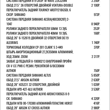
СИСТЕМА ПЕРЕДНЯЯ 8-9 СКОР. M-WAVE 22Х32Х44
3 250Р.
ОБОД 27.5" 36 ОТВЕРСТИЙ ДВОЙНОЙ VENTURA-DOUBLE
2 100Р.
ПЕРЕКЛЮЧАТЕЛЬ ЗАДНИЙ TOURNEY ARDTY21BGSDL 6
СКОР. SHIMANO
973Р.
СИСТЕМА ПЕРЕДНЯЯ SHIMANO ACERA(48Х38Х28Т) 2-
1047
8 940Р.
РОЛИКИ ЗАДНЕГО ПЕРЕКЛЮЧАТЕЛЯ 50ММ 13 ЗУБ
253Р.
РОЛИКИ ЗАДНЕГО ПЕРЕКЛЮЧАТЕЛЯ 40ММ 10 ЗУБ.
168Р.
ОБОД 26" 6-152619 ДВОЙНОЙ 32 ОТВЕРСТИЯ DC19
ALEXRIMS
1 740Р.
ТОРМОЗНЫЕ КОЛОДКИ CP-301 CLARK'S 3-449
370Р.
ШТЫРЬ АМОРТИЗАЦИОННЫЙ 27,2Х350ММ АЛЮМИНИЙ,
ХОД 35ММ. ZOOM
2 317Р.
ЗАХВАТ Д/ПЕДАЛЕЙ 8-10000213 ВНУТРЕННИЙ ПРОФИ
CR-V CC PW8 С РЕЗИН. РУКОЯТКОЙ 6/8X330ММ
AUTHOR
750Р.
СИСТЕМА ПЕРЕДНЯЯ SHIMANO ALTUS
5 850Р.
ОБОД 27,5" ARGON AUTHOR
2 630Р.
ОБОД 28" H35231 32 ОТВЕРСТИЯ, ДВОЙНОЙ
1 039Р.
ПЕДАЛИ APD-427-ALU AUTHOR
3 536Р.
ПЕРЕКЛЮЧАТЕЛЬ ЗАДНИЙ ALIVIO ARDM3100SGS 8-9
СК. SHIMANO
4 320Р.
ПЕДАЛИ MTB 00-170380 АЛЮМИНИЙ/ПЛАСТИК HORST
416Р.
ОБОД 28" ARGON X7 CROSS AUTHOR
2 980Р.