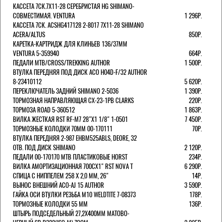
КАССЕТА 7СК.7Х11-28 СЕРЕБРИСТАЯ HG SHIMANO-
СОВМЕСТИМАЯ. VENTURA
1 296Р.
КАССЕТА 7СК. ACSHG417128 2-8017 7Х11-28 SHIMANO
ACERA/ALTUS
850Р.
КАРЕТКА-КАРТРИДЖ ДЛЯ КЛИНЬЕВ 136/37ММ
VENTURA 5-359940
664Р.
ПЕДАЛИ MTB/CROSS/TREKKING AUTHOR
1 500Р.
ВТУЛКА ПЕРЕДНЯЯ ПОД ДИСК ACO H04D-F/32 AUTHOR
8-23410112
5 620Р.
ПЕРЕКЛЮЧАТЕЛЬ ЗАДНИЙ SHIMANO 2-5036
1 390Р.
ТОРМОЗНАЯ НАПРАВЛЯЮЩАЯ CX-23-1PB CLARKS
220Р.
ТОРМОЗА ROAD 5-360512
1 863Р.
ВИЛКА ЖЕСТКАЯ RST RF-M7 28"Х1 1/8" 1-0501
7 450Р.
ТОРМОЗНЫЕ КОЛОДКИ 70ММ 00-170111
70Р.
ВТУЛКА ПЕРЕДНЯЯ 2-987 EHBM525ABLS, DEORE, 32
ОТВ. ПОД ДИСК SHIMANO
2 120Р.
ПЕДАЛИ 00-170170 МТВ ПЛАСТИКОВЫЕ HORST
234Р.
ВИЛКА АМОРТИЗАЦИОННАЯ 700СХ1" RST NOVA T
6 290Р.
СПИЦА С НИППЕЛЕМ 258 Х 2,0 ММ, 26"
14Р.
ВЫНОС ВНЕШНИЙ ACO-AJ 15 AUTHOR
3 590Р.
ГАЙКА ОСИ ВТУЛКИ РЕЗЬБА М10 WELDTITE 7-08373
178Р.
ТОРМОЗНЫЕ КОЛОДКИ 55 ММ
136Р.
ШТЫРЬ ПОДСЕДЕЛЬНЫЙ 27,2Х400ММ МАТОВО-