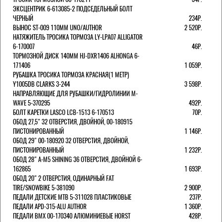
ЭКСЦЕНТРИК 6-613085-2 ПОДСЕДЕЛЬНЫЙ БОЛТ
ЧЕРНЫЙ
234Р.
ВЫНОС ST-009 110ММ UNO/AUTHOR
2 520Р.
НАТЯЖИТЕЛЬ ТРОСИКА ТОРМОЗА LY-LPA07 ALLIGATOR
6-170007
46Р.
ТОРМОЗНОЙ ДИСК 140ММ HJ-DXR1406 ALHONGA 6-
171406
1 059Р.
РУБАШКА ТРОСИКА ТОРМОЗА КРАСНАЯ(1 МЕТР)
Y1005DB CLARKS 3-244
3 598Р.
НАПРАВЛЯЮЩИЕ ДЛЯ РУБАШКИ/ГИДРОЛИНИИ M-
WAVE 5-370295
492Р.
БОЛТ КАРЕТКИ LASCO LCB-1513 6-170513
70Р.
ОБОД 27,5" 32 ОТВЕРСТИЯ, ДВОЙНОЙ, 00-180915
ПИСТОНИРОВАННЫЙ
1 146Р.
ОБОД 29" 00-180920 32 ОТВЕРСТИЯ, ДВОЙНОЙ,
ПИСТОНИРОВАННЫЙ
1 232Р.
ОБОД 28" A-M5 SHINING 36 ОТВЕРСТИЯ, ДВОЙНОЙ 6-
162865
1 693Р.
ОБОД 20" 2 ОТВЕРСТИЯ, ОДИНАРНЫЙ FAT
TIRE/SNOWBIKE 5-381090
2 900Р.
ПЕДАЛИ ДЕТСКИЕ MTB 5-311028 ПЛАСТИКОВЫЕ
237Р.
ПЕДАЛИ APD-315-ALU AUTHOR
1 360Р.
ПЕДАЛИ BMX 00-170340 АЛЮМИНИЕВЫЕ HORST
428Р.