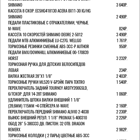
SHIMANO
3 640Р.
КАССЕТА 8 СКОР. ECSHG418130 ACERA 8Х11-30 IG/HG
SHIMANO
2 490Р.
ПЕДАЛИ ПЛАСТИКОВЫЕ С ОТРАЖАТЕЛЯМИ, ЧЕРНЫЕ.
M-WAVE
824Р.
КАССЕТА 10 СКОРОСТЕЙ SHIMANO DEORE 2-5012
3 490Р.
ПЕДАЛИ MTB АЛЮМИНИЕВЫЕ LU-C27G. WELLGO
1 761Р.
ТОРМОЗНЫЕ РЕЗИНКИ СМЕННЫЕ ABS-3CC-P AUTHOR
950Р.
ПЕДАЛИ BMX/DOWNHILL АЛЮМИНИЕВЫЕ 00-170839
HORST
3 232Р.
ТОРМОЗНАЯ РУЧКА ДЛЯ ДЕТСКИХ ВЕЛОСИПЕДОВ
ЛЕВАЯ
234Р.
ВИЛКА ЖЕСТКАЯ 28"Х1 1/8"
2 403Р.
ТОРМОЗНЫЕ РУЧКИ ML520 V-БРЭЙК ПАРА TEKTRO
1 540Р.
ПЕРЕКЛЮЧАТЕЛЬ ЗАДНИЙ TOURNEY ARDTY200GSLD,
6/7СКОР. ДЛЯ 14-28T SHIMANO
1 060Р.
УДЛИНИТЕЛЬ ШТОКА ВИЛКИ ВНЕШНИЙ 1 1/8"
(28,6ММ) 115ММ +4 СПЕЙСЕРА M-WAVE
2 160Р.
ПЕРЕКЛЮЧАТЕЛЬ ПЕРЕДНИЙ SHIMANO ALIVIO 2-4038
2 230Р.
ВЫНОС ВНЕШНИЙ РЕГУЛ. 1 1/8" PROMAX 5-400310
2 226Р.
ОБОД 28" 5-380333 ДВ. ПИСТОН. 32 ОТВ. DRAGON
REMERX
2 982Р.
ТОРМОЗНЫЕ КОЛОДКИ ( 2 ПАРЫ) ЦВЕТНЫЕ ABS-3CC