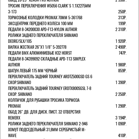
ТРОСИК ПЕРЕКЛЮЧЕНИЯ W5056 CLARK'S 1.1Х2275ММ
3-173
250Р.
ТОРМОЗНЫЕ КОЛОДКИ PROMAX 70ММ 5-361768
313Р.
ЭКСЦЕНТРИК ПЕРЕДНЕГО КОЛЕСА 100 ММ
199Р.
ПЕДАЛИ 8-34200030 APD-F13-NYLON AUTHOR
2 310Р.
РОЛИКИ ЗАДНЕГО ПЕРЕКЛЮЧАТЕЛЯ SHIMANO
DEORE/SLX/105
1 920Р.
ВИЛКА ЖЕСТКАЯ 26"Х1 1/8" 5-392778
2 490Р.
ПЕДАЛИ BMX АЛЮМИНИЕВЫЕ H32 HORST
747Р.
ПЕДАЛИ 8-34399092 СКЛАДНЫЕ APD-113 SIMPLEX
AUTHOR
1 980Р.
ШАТУН ЛЕВЫЙ 175 ММ ЧЕРНЫЙ
859Р.
ПЕРЕКЛЮЧАТЕЛЬ ЗАДНИЙ TOURNEY ARDTZ500GSD GS 6
СКОР.SHIMANO
1 390Р.
ПЕРЕКЛЮЧАТЕЛЬ ЗАДНИЙ TOURNEY ERDTX800SGSL 7-8
СКОР. SHIMANO
2 250Р.
КОЛПАЧОК ДЛЯ РУБАШКИ ТРОСИКА ТОРМОЗА
PROMAX
1 290Р.
ОБОД 26" ДВ. ДЛЯ ДИСК. ПИСТ. 32 ОТВЕРСТИЯ
REMERX
3 194Р.
РОЛИКИ ЗАДНЕГО ПЕРЕКЛЮЧАТЕЛЯ SHIMANO 2-946
1 090Р.
ХОМУТ ПОДСЕДЕЛЬНЫЙ 31,8ММ СЕРЕБРИСТЫЙ M-
WAVE
410Р.