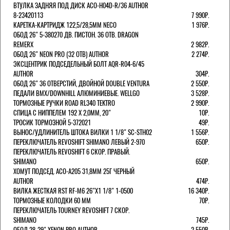
ВТУЛКА ЗАДНЯЯ ПОД ДИСК ACO-H04D-R/36 AUTHOR
8-23420113
7 990Р.
КАРЕТКА-КАРТРИДЖ 122,5/28,5ММ NECO
1 976Р.
ОБОД 26" 5-380270 ДВ. ПИСТОН. 36 ОТВ. DRAGON
REMERX
2 982Р.
ОБОД 26" NEON PRO (32 ОТВ) AUTHOR
2 274Р.
ЭКСЦЕНТРИК ПОДСЕДЕЛЬНЫЙ БОЛТ AQR-R04-6/45
AUTHOR
304Р.
ОБОД 26" 36 ОТВЕРСТИЙ, ДВОЙНОЙ DOUBLE VENTURA
2 550Р.
ПЕДАЛИ BMX/DOWNHILL АЛЮМИНИЕВЫЕ. WELLGO
3 528Р.
ТОРМОЗНЫЕ РУЧКИ ROAD RL340 TEKTRO
2 990Р.
СПИЦА С НИППЕЛЕМ 192 Х 2,0ММ, 20"
10Р.
ТРОСИК ТОРМОЗНОЙ 5-372021
49Р.
ВЫНОС/УДЛИНИТЕЛЬ ШТОКА ВИЛКИ 1 1/8" SC-STH02
1 556Р.
ПЕРЕКЛЮЧАТЕЛЬ REVOSHIFT SHIMANO ЛЕВЫЙ 2-970
650Р.
ПЕРЕКЛЮЧАТЕЛЬ REVOSHIFT 6 СКОР. ПРАВЫЙ.
SHIMANO
650Р.
ХОМУТ ПОДСЕД. ACO-A205 31,8ММ 25Г ЧЕРНЫЙ
AUTHOR
474Р.
ВИЛКА ЖЕСТКАЯ RST RF-M6 26"Х1 1/8" 1-0500
16 340Р.
ТОРМОЗНЫЕ КОЛОДКИ 60 ММ
70Р.
ПЕРЕКЛЮЧАТЕЛЬ TOURNEY REVOSHIFT 7 СКОР.
SHIMANO
745Р.
ОБОД 28-29" XENON PRO AUTHOR
2 550Р.