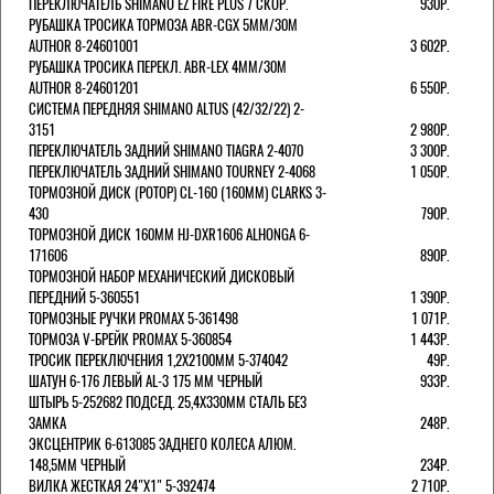
ПЕРЕКЛЮЧАТЕЛЬ SHIMANO EZ FIRE PLUS 7 СКОР.
930Р.
РУБАШКА ТРОСИКА ТОРМОЗА ABR-CGX 5MM/30M
AUTHOR 8-24601001
3 602Р.
РУБАШКА ТРОСИКА ПЕРЕКЛ. ABR-LEX 4MM/30M
AUTHOR 8-24601201
6 550Р.
СИСТЕМА ПЕРЕДНЯЯ SHIMANO ALTUS (42/32/22) 2-
3151
2 980Р.
ПЕРЕКЛЮЧАТЕЛЬ ЗАДНИЙ SHIMANO TIAGRA 2-4070
3 300Р.
ПЕРЕКЛЮЧАТЕЛЬ ЗАДНИЙ SHIMANO TOURNEY 2-4068
1 050Р.
ТОРМОЗНОЙ ДИСК (РОТОР) CL-160 (160ММ) CLARKS 3-
430
790Р.
ТОРМОЗНОЙ ДИСК 160ММ HJ-DXR1606 ALHONGA 6-
171606
890Р.
ТОРМОЗНОЙ НАБОР МЕХАНИЧЕСКИЙ ДИСКОВЫЙ
ПЕРЕДНИЙ 5-360551
1 390Р.
ТОРМОЗНЫЕ РУЧКИ PROMAX 5-361498
1 071Р.
ТОРМОЗА V-БРЕЙК PROMAX 5-360854
1 443Р.
ТРОСИК ПЕРЕКЛЮЧЕНИЯ 1,2Х2100ММ 5-374042
49Р.
ШАТУН 6-176 ЛЕВЫЙ AL-3 175 ММ ЧЕРНЫЙ
933Р.
ШТЫРЬ 5-252682 ПОДСЕД. 25,4Х330ММ СТАЛЬ БЕЗ
ЗАМКА
248Р.
ЭКСЦЕНТРИК 6-613085 ЗАДНЕГО КОЛЕСА АЛЮМ.
148,5ММ ЧЕРНЫЙ
234Р.
ВИЛКА ЖЕСТКАЯ 24"Х1" 5-392474
2 710Р.