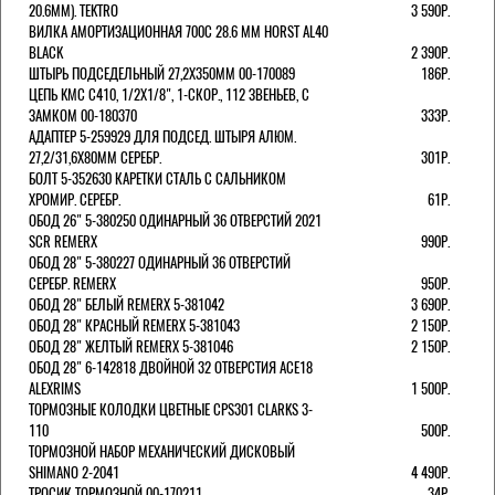
20.6ММ). TEKTRO
3 590Р.
ВИЛКА АМОРТИЗАЦИОННАЯ 700C 28.6 ММ HORST AL40
BLACK
2 390Р.
ШТЫРЬ ПОДСЕДЕЛЬНЫЙ 27,2Х350ММ 00-170089
186Р.
ЦЕПЬ KMC C410, 1/2Х1/8", 1-СКОР., 112 ЗВЕНЬЕВ, С
ЗАМКОМ 00-180370
333Р.
АДАПТЕР 5-259929 ДЛЯ ПОДСЕД. ШТЫРЯ АЛЮМ.
27,2/31,6Х80ММ СЕРЕБР.
301Р.
БОЛТ 5-352630 КАРЕТКИ СТАЛЬ С САЛЬНИКОМ
ХРОМИР. СЕРЕБР.
61Р.
ОБОД 26" 5-380250 ОДИНАРНЫЙ 36 ОТВЕРСТИЙ 2021
SCR REMERX
990Р.
ОБОД 28" 5-380227 ОДИНАРНЫЙ 36 ОТВЕРСТИЙ
СЕРЕБР. REMERX
950Р.
ОБОД 28" БЕЛЫЙ REMERX 5-381042
3 690Р.
ОБОД 28" КРАСНЫЙ REMERX 5-381043
2 150Р.
ОБОД 28" ЖЕЛТЫЙ REMERX 5-381046
2 150Р.
ОБОД 28" 6-142818 ДВОЙНОЙ 32 ОТВЕРСТИЯ ACE18
ALEXRIMS
1 500Р.
ТОРМОЗНЫЕ КОЛОДКИ ЦВЕТНЫЕ CPS301 CLARKS 3-
110
500Р.
ТОРМОЗНОЙ НАБОР МЕХАНИЧЕСКИЙ ДИСКОВЫЙ
SHIMANO 2-2041
4 490Р.
ТРОСИК ТОРМОЗНОЙ 00-170211
34Р.