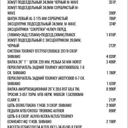
ХОМУТ ПОДСЕДЕЛЬНЫЙ 34,9ММ ЧЕРНЫЙ M-WAVE
351Р.
ХОМУТ ПОДСЕДЕЛЬНЫЙ 34,9ММ СЕРЕБРИСТЫЙ M-
WAVE
390Р.
ШАТУН ЛЕВЫЙ AL-3 175 ММ СЕРЕБРИСТЫЙ
786Р.
ЭКСЦЕНТРИК ПОДСЕДЕЛЬНЫЙ 34,9ММ. M-WAVE
374Р.
ЭКСЦЕНТРИКИ "СЕКРЕТКИ"+КЛЮЧ ПЕРЕД.
(100ММ)+ЗАД.(135ММ)+ПОДСЕД.(30ММ).TRANZX
1 816Р.
ХОМУТ ПОДСЕДЕЛЬНЫЙ С ЭКСЦЕНТРИКОМ 28,6ММ,
ЧЕРНЫЙ
212Р.
СИСТЕМА TOURNEY EFCTY5012E60XLB 2X7/8 СКОР.
SHIMANO
4 020Р.
ВИЛКА 26" 1'' ШТОК 220 ММ, РЕЗЬБА 50 ММ HORST
3 490Р.
ПЕРЕКЛЮЧАТЕЛЬ ЗАДНИЙ TOURNEY ARDTX800SGSL 7-8
СК. SHIMANO
1 780Р.
ПЕРЕКЛЮЧАТЕЛЬ ЗАДНИЙ TOURNEY ARDTY300D 6-7 СК.
SHIMANO
1 670Р.
ВИЛКА АМОРТИЗАЦИОННАЯ 26"Х 28,6 RST GILA TNL
8 990Р.
ТРОСИК 3-051 ТОРМ. MTB НЕРЖ. W6053R 1.5Х2000ММ
СLARK'S
212Р.
ЦЕПЬ DEORE/TIAGRA 114ЗВ. 9 СКОР. SHIMANO
2 968Р.
ПЕДАЛИ MTB/CROSS/ TREKKING AUTHOR
890Р.
ЦЕПЬ 6-8 СКОР. ALIVIO/ACERA/ALTUS/TOURNEY
ECNHG40114Q 114ЗВ. SHIMANO
2 190Р.
КАССЕТА ECSHG318134 ALTUS 8Х11-34 IG/HG 8 СКОР.