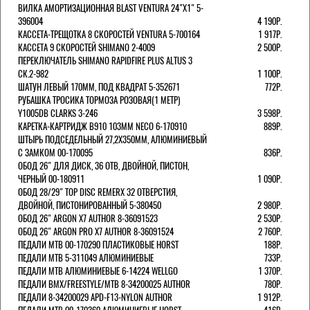
ВИЛКА АМОРТИЗАЦИОННАЯ BLAST VENTURA 24"Х1" 5-
396004
4 190Р.
КАССЕТА-ТРЕЩОТКА 8 СКОРОСТЕЙ VENTURA 5-700164
1 917Р.
КАССЕТА 9 СКОРОСТЕЙ SHIMANO 2-4009
2 500Р.
ПЕРЕКЛЮЧАТЕЛЬ SHIMANO RAPIDFIRE PLUS ALTUS 3
СК.2-982
1 100Р.
ШАТУН ЛЕВЫЙ 170ММ, ПОД КВАДРАТ 5-352671
772Р.
РУБАШКА ТРОСИКА ТОРМОЗА РОЗОВАЯ(1 МЕТР)
Y1005DB CLARKS 3-246
3 598Р.
КАРЕТКА-КАРТРИДЖ B910 103ММ NECO 6-170910
889Р.
ШТЫРЬ ПОДСЕДЕЛЬНЫЙ 27,2Х350ММ, АЛЮМИНИЕВЫЙ
С ЗАМКОМ 00-170095
836Р.
ОБОД 26" ДЛЯ ДИСК, 36 ОТВ, ДВОЙНОЙ, ПИСТОН,
ЧЕРНЫЙ 00-180911
1 090Р.
ОБОД 28/29" TOP DISC REMERX 32 ОТВЕРСТИЯ,
ДВОЙНОЙ, ПИСТОНИРОВАННЫЙ 5-380450
2 980Р.
ОБОД 26" ARGON X7 AUTHOR 8-36091523
2 530Р.
ОБОД 26" ARGON PRO X7 AUTHOR 8-36091524
2 760Р.
ПЕДАЛИ МТВ 00-170290 ПЛАСТИКОВЫЕ HORST
188Р.
ПЕДАЛИ MTB 5-311049 АЛЮМИНИЕВЫЕ
733Р.
ПЕДАЛИ MTB АЛЮМИНИЕВЫЕ 6-14224 WELLGO
1 370Р.
ПЕДАЛИ BMX/FREESTYLE/MTB 8-34200025 AUTHOR
780Р.
ПЕДАЛИ 8-34200029 APD-F13-NYLON AUTHOR
1 912Р.