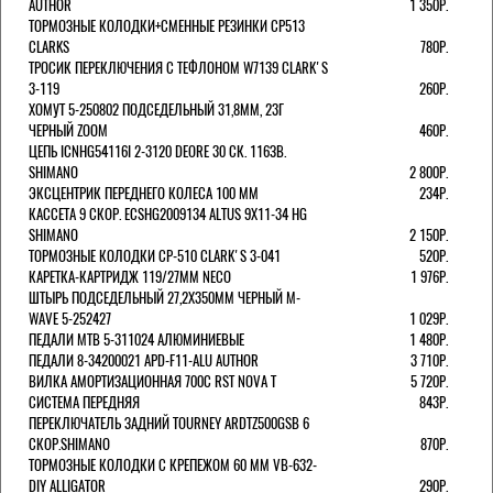
AUTHOR
1 350Р.
ТОРМОЗНЫЕ КОЛОДКИ+СМЕННЫЕ РЕЗИНКИ CP513
CLARKS
780Р.
ТРОСИК ПЕРЕКЛЮЧЕНИЯ С ТЕФЛОНОМ W7139 СLARK'S
3-119
260Р.
ХОМУТ 5-250802 ПОДСЕДЕЛЬНЫЙ 31,8ММ, 23Г
ЧЕРНЫЙ ZOOM
460Р.
ЦЕПЬ ICNHG54116I 2-3120 DEORE 30 СК. 116ЗВ.
SHIMANO
2 800Р.
ЭКСЦЕНТРИК ПЕРЕДНЕГО КОЛЕСА 100 ММ
234Р.
КАССЕТА 9 СКОР. ECSHG2009134 ALTUS 9Х11-34 HG
SHIMANO
2 150Р.
ТОРМОЗНЫЕ КОЛОДКИ CP-510 CLARK'S 3-041
520Р.
КАРЕТКА-КАРТРИДЖ 119/27ММ NECO
1 976Р.
ШТЫРЬ ПОДСЕДЕЛЬНЫЙ 27,2Х350ММ ЧЕРНЫЙ M-
WAVE 5-252427
1 029Р.
ПЕДАЛИ MTB 5-311024 АЛЮМИНИЕВЫЕ
1 480Р.
ПЕДАЛИ 8-34200021 APD-F11-ALU AUTHOR
3 710Р.
ВИЛКА АМОРТИЗАЦИОННАЯ 700С RST NOVA T
5 720Р.
СИСТЕМА ПЕРЕДНЯЯ
843Р.
ПЕРЕКЛЮЧАТЕЛЬ ЗАДНИЙ TOURNEY ARDTZ500GSB 6
СКОР.SHIMANO
870Р.
ТОРМОЗНЫЕ КОЛОДКИ С КРЕПЕЖОМ 60 ММ VB-632-
DIY ALLIGATOR
290Р.