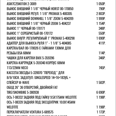
ASM7C25N010H 2-3009
1 050Р.
ВЫНОС ВНЕШНИЙ 1 1/8" ЧЕРНЫЙ HORST 00-170850
790Р.
ВЫНОС ВНЕШНИЙ РЕГУЛ. 1 1/8" PROMAX 5-400305
2 803Р.
ВЫНОС ВНЕШНИЙ DOWNHILL 1 1/8" ZOOM 5-404209
1 999Р.
ВЫНОС ВНЕШНИЙ 1 1/8" ЧЕРНЫЙ ZOOM 5-404237
1 154Р.
ВЫНОС 1" ЧЕРНЫЙ 00-170171
348Р.
ВЫНОС 1" СЕРЕБРИСТЫЙ 00-170172
550Р.
ВЫНОС ВНУТР. РЕГУЛИРУЕМЫЙ 1" PROMAX 5-400298
1 690Р.
АДАПТЕР ДЛЯ ВЫНОСА РУЛЯ 1" - 1 1/8" 5-404085
411Р.
КАРЕТКА/ВАЛ 00-170026 С ГАЙКАМИ 130ММ ДЛЯ
РЕЗЬБЫ BSA 68ММ
114Р.
ЧАШКИ ДЛЯ КАРЕТКИ BMX 5-359396
346Р.
КАРЕТКА-КАРТРИДЖ 5-359340 КОРПУС 68ММ
113/22ММ NECO
745Р.
КАССЕТА/ЗВЕЗДЫ 5-320070 "ПЕРЕХОД." ДЛЯ
8/9/10СК. ЗАД.ВТУЛ.-SINGLESPEED 14+16+18ЗУБ. +
СПЕЙСЕР M-WAVE
1 582Р.
ОБОД 26" 36 ОТВЕРСТИЙ, ДВОЙНОЙ FAT
TIRE/SNOWBIKE 5-380938
6 690Р.
ОСЬ 7-08332 ЗАДНЯЯ ПОД ГАЙКУ 9.5Х175ММ WELDTITE
1 198Р.
ОСЬ 7-08339 ЗАДНЯЯ ПОД ЭКСЦЕНТРИК 10.0Х145ММ
WELDTITE
1 198Р.
ПЕРЕКЛЮЧАТЕЛИ VENTURA 5-689575
1 173Р.