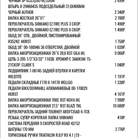
ЧЕРНЫЙ SP-D322(ISO-M) ZOOM
2 895Р.
ШТЫРЬ 8-29466435 ПОДСЕДЕЛЬНЫЙ 31,6X400ММ
ЧЕРНЫЙ AUTHOR
2 340Р.
ВИЛКА ЖЕСТКАЯ 26"Х1"
2 780Р.
ПЕРЕКЛЮЧАТЕЛЬ SHIMANO EZ FIRE PLUS 3 СКОР.
1 490Р.
ПЕРЕКЛЮЧАТЕЛЬ SHIMANO EZ FIRE PLUS 6 СКОР.
1 490Р.
ОБОД 26" ОТВ., ДВОЙНОЙ, ПИСТОНИРОВАННЫЙ
H35242. HORST
1 750Р.
ОБОД 28" 00-180946 36 ОТВЕРСТИЯ, ДВОЙНОЙ
1 039Р.
ВИЛКА АМОРТИЗАЦИОННАЯ 26"Х 28,6 RST GILA ML
9 066Р.
ЦЕПЬ 3-205 1/2"X3/32" 116ЗВ. ХРОМИР.С ЗАМКОМ 15-
21СКОР. CLARK`S
1 040Р.
ПОДШИПНИК 7-06145 ЗАДНЕЙ ВТУЛКИ И КАРЕТКИ
WELDTITE
1 191Р.
ПЕДАЛИ СКЛАДНЫЕ F178 6-14178 WELLGO
1 338Р.
ПЕДАЛИ BMX/DOWNHILL АЛЮМИНИЕВЫЕ 00-170829
HORST
4 161Р.
ВИЛКА АМОРТИЗАЦИОННАЯ 700С RST NOVA ML
7 990Р.
ВИЛКА АМОРТИЗАЦИОННАЯ 27,5" RST BLAZE TNL
10 680Р.
ПЕРЕКЛЮЧАТЕЛЬ ЗАДНИЙ TOURNEY ARDFT35AD 6-7СК.
РЕЗЬБА, СУПЕР КОРОТКАЯ ЛАПКА SHIMANO
418Р.
СИСТЕМА ПЕРЕДНЯЯ 9 СКОРОСТЕЙ ROAD 42/52
ШАТУНЫ 170 ММ
2 776Р.
ТОРМОЗНЫЕ РУЧКИ TRIATHLON R.B.P RX 4.1 (19 -