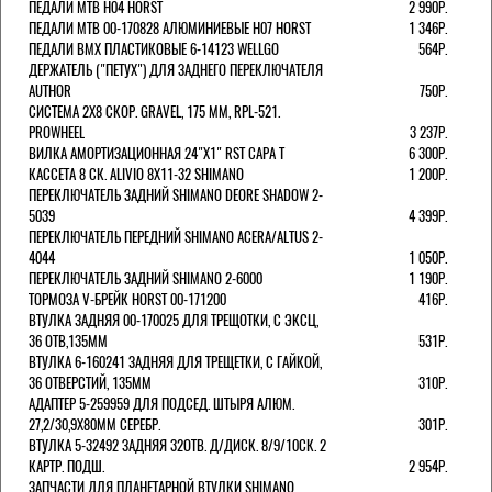
ПЕДАЛИ MTB H04 HORST
2 990Р.
ПЕДАЛИ MTB 00-170828 АЛЮМИНИЕВЫЕ H07 HORST
1 346Р.
ПЕДАЛИ BMX ПЛАСТИКОВЫЕ 6-14123 WELLGO
564Р.
ДЕРЖАТЕЛЬ ("ПЕТУХ") ДЛЯ ЗАДНЕГО ПЕРЕКЛЮЧАТЕЛЯ
AUTHOR
750Р.
СИСТЕМА 2Х8 СКОР. GRAVEL, 175 ММ, RPL-521.
PROWHEEL
3 237Р.
ВИЛКА АМОРТИЗАЦИОННАЯ 24"Х1" RST CAPA Т
6 300Р.
КАССЕТА 8 СК. ALIVIO 8Х11-32 SHIMANO
1 200Р.
ПЕРЕКЛЮЧАТЕЛЬ ЗАДНИЙ SHIMANO DEORE SHADOW 2-
5039
4 399Р.
ПЕРЕКЛЮЧАТЕЛЬ ПЕРЕДНИЙ SHIMANO ACERA/ALTUS 2-
4044
1 050Р.
ПЕРЕКЛЮЧАТЕЛЬ ЗАДНИЙ SHIMANO 2-6000
1 190Р.
ТОРМОЗА V-БРЕЙК HORST 00-171200
416Р.
ВТУЛКА ЗАДНЯЯ 00-170025 ДЛЯ ТРЕЩОТКИ, С ЭКСЦ,
36 ОТВ,135ММ
531Р.
ВТУЛКА 6-160241 ЗАДНЯЯ ДЛЯ ТРЕЩЕТКИ, С ГАЙКОЙ,
36 ОТВЕРСТИЙ, 135ММ
310Р.
АДАПТЕР 5-259959 ДЛЯ ПОДСЕД. ШТЫРЯ АЛЮМ.
27,2/30,9Х80ММ СЕРЕБР.
301Р.
ВТУЛКА 5-32492 ЗАДНЯЯ 32ОТВ. Д/ДИСК. 8/9/10СК. 2
КАРТР. ПОДШ.
2 954Р.
ЗАПЧАСТИ ДЛЯ ПЛАНЕТАРНОЙ ВТУЛКИ SHIMANO