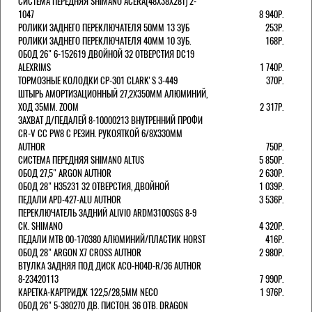
СИСТЕМА ПЕРЕДНЯЯ SHIMANO ACERA(48Х38Х28Т) 2-
1047
8 940Р.
РОЛИКИ ЗАДНЕГО ПЕРЕКЛЮЧАТЕЛЯ 50ММ 13 ЗУБ
253Р.
РОЛИКИ ЗАДНЕГО ПЕРЕКЛЮЧАТЕЛЯ 40ММ 10 ЗУБ.
168Р.
ОБОД 26" 6-152619 ДВОЙНОЙ 32 ОТВЕРСТИЯ DC19
ALEXRIMS
1 740Р.
ТОРМОЗНЫЕ КОЛОДКИ CP-301 CLARK'S 3-449
370Р.
ШТЫРЬ АМОРТИЗАЦИОННЫЙ 27,2Х350ММ АЛЮМИНИЙ,
ХОД 35ММ. ZOOM
2 317Р.
ЗАХВАТ Д/ПЕДАЛЕЙ 8-10000213 ВНУТРЕННИЙ ПРОФИ
CR-V CC PW8 С РЕЗИН. РУКОЯТКОЙ 6/8X330ММ
AUTHOR
750Р.
СИСТЕМА ПЕРЕДНЯЯ SHIMANO ALTUS
5 850Р.
ОБОД 27,5" ARGON AUTHOR
2 630Р.
ОБОД 28" H35231 32 ОТВЕРСТИЯ, ДВОЙНОЙ
1 039Р.
ПЕДАЛИ APD-427-ALU AUTHOR
3 536Р.
ПЕРЕКЛЮЧАТЕЛЬ ЗАДНИЙ ALIVIO ARDM3100SGS 8-9
СК. SHIMANO
4 320Р.
ПЕДАЛИ MTB 00-170380 АЛЮМИНИЙ/ПЛАСТИК HORST
416Р.
ОБОД 28" ARGON X7 CROSS AUTHOR
2 980Р.
ВТУЛКА ЗАДНЯЯ ПОД ДИСК ACO-H04D-R/36 AUTHOR
8-23420113
7 990Р.
КАРЕТКА-КАРТРИДЖ 122,5/28,5ММ NECO
1 976Р.
ОБОД 26" 5-380270 ДВ. ПИСТОН. 36 ОТВ. DRAGON