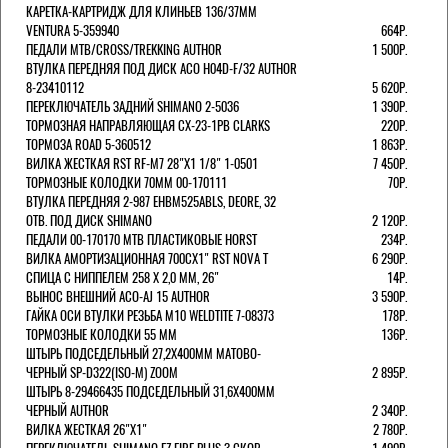
КАРЕТКА-КАРТРИДЖ ДЛЯ КЛИНЬЕВ 136/37ММ
VENTURA 5-359940
664Р.
ПЕДАЛИ MTB/CROSS/TREKKING AUTHOR
1 500Р.
ВТУЛКА ПЕРЕДНЯЯ ПОД ДИСК ACO H04D-F/32 AUTHOR
8-23410112
5 620Р.
ПЕРЕКЛЮЧАТЕЛЬ ЗАДНИЙ SHIMANO 2-5036
1 390Р.
ТОРМОЗНАЯ НАПРАВЛЯЮЩАЯ CX-23-1PB CLARKS
220Р.
ТОРМОЗА ROAD 5-360512
1 863Р.
ВИЛКА ЖЕСТКАЯ RST RF-M7 28"Х1 1/8" 1-0501
7 450Р.
ТОРМОЗНЫЕ КОЛОДКИ 70ММ 00-170111
70Р.
ВТУЛКА ПЕРЕДНЯЯ 2-987 EHBM525ABLS, DEORE, 32
ОТВ. ПОД ДИСК SHIMANO
2 120Р.
ПЕДАЛИ 00-170170 МТВ ПЛАСТИКОВЫЕ HORST
234Р.
ВИЛКА АМОРТИЗАЦИОННАЯ 700СХ1" RST NOVA T
6 290Р.
СПИЦА С НИППЕЛЕМ 258 Х 2,0 ММ, 26"
14Р.
ВЫНОС ВНЕШНИЙ ACO-AJ 15 AUTHOR
3 590Р.
ГАЙКА ОСИ ВТУЛКИ РЕЗЬБА М10 WELDTITE 7-08373
178Р.
ТОРМОЗНЫЕ КОЛОДКИ 55 ММ
136Р.
ШТЫРЬ ПОДСЕДЕЛЬНЫЙ 27,2Х400ММ МАТОВО-
ЧЕРНЫЙ SP-D322(ISO-M) ZOOM
2 895Р.
ШТЫРЬ 8-29466435 ПОДСЕДЕЛЬНЫЙ 31,6X400ММ
ЧЕРНЫЙ AUTHOR
2 340Р.
ВИЛКА ЖЕСТКАЯ 26"Х1"
2 780Р.