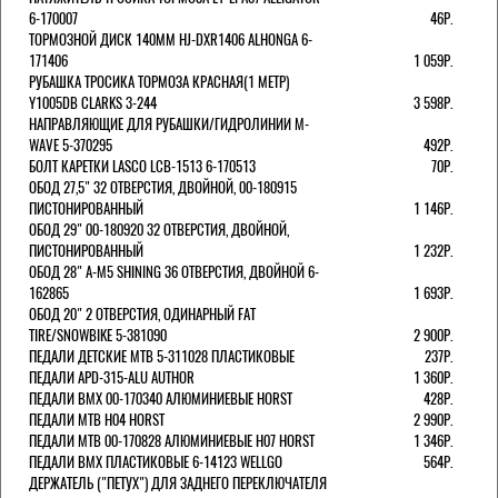
6-170007
46Р.
ТОРМОЗНОЙ ДИСК 140ММ HJ-DXR1406 ALHONGA 6-
171406
1 059Р.
РУБАШКА ТРОСИКА ТОРМОЗА КРАСНАЯ(1 МЕТР)
Y1005DB CLARKS 3-244
3 598Р.
НАПРАВЛЯЮЩИЕ ДЛЯ РУБАШКИ/ГИДРОЛИНИИ M-
WAVE 5-370295
492Р.
БОЛТ КАРЕТКИ LASCO LCB-1513 6-170513
70Р.
ОБОД 27,5" 32 ОТВЕРСТИЯ, ДВОЙНОЙ, 00-180915
ПИСТОНИРОВАННЫЙ
1 146Р.
ОБОД 29" 00-180920 32 ОТВЕРСТИЯ, ДВОЙНОЙ,
ПИСТОНИРОВАННЫЙ
1 232Р.
ОБОД 28" A-M5 SHINING 36 ОТВЕРСТИЯ, ДВОЙНОЙ 6-
162865
1 693Р.
ОБОД 20" 2 ОТВЕРСТИЯ, ОДИНАРНЫЙ FAT
TIRE/SNOWBIKE 5-381090
2 900Р.
ПЕДАЛИ ДЕТСКИЕ MTB 5-311028 ПЛАСТИКОВЫЕ
237Р.
ПЕДАЛИ APD-315-ALU AUTHOR
1 360Р.
ПЕДАЛИ BMX 00-170340 АЛЮМИНИЕВЫЕ HORST
428Р.
ПЕДАЛИ MTB H04 HORST
2 990Р.
ПЕДАЛИ MTB 00-170828 АЛЮМИНИЕВЫЕ H07 HORST
1 346Р.
ПЕДАЛИ BMX ПЛАСТИКОВЫЕ 6-14123 WELLGO
564Р.
ДЕРЖАТЕЛЬ ("ПЕТУХ") ДЛЯ ЗАДНЕГО ПЕРЕКЛЮЧАТЕЛЯ