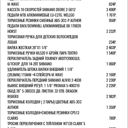
M-WAVE
824Р.
КАССЕТА 10 СКОРОСТЕЙ SHIMANO DEORE 2-5012
3 490Р.
ПЕДАЛИ MTB АЛЮМИНИЕВЫЕ LU-C27G. WELLGO
1 761Р.
ТОРМОЗНЫЕ РЕЗИНКИ СМЕННЫЕ ABS-3CC-P AUTHOR
950Р.
ПЕДАЛИ BMX/DOWNHILL АЛЮМИНИЕВЫЕ 00-170839
HORST
3 232Р.
ТОРМОЗНАЯ РУЧКА ДЛЯ ДЕТСКИХ ВЕЛОСИПЕДОВ
ЛЕВАЯ
234Р.
ВИЛКА ЖЕСТКАЯ 28"Х1 1/8"
2 403Р.
ТОРМОЗНЫЕ РУЧКИ ML520 V-БРЭЙК ПАРА TEKTRO
1 540Р.
ПЕРЕКЛЮЧАТЕЛЬ ЗАДНИЙ TOURNEY ARDTY200GSLD,
6/7СКОР. ДЛЯ 14-28T SHIMANO
1 060Р.
УДЛИНИТЕЛЬ ШТОКА ВИЛКИ ВНЕШНИЙ 1 1/8"
(28,6ММ) 115ММ +4 СПЕЙСЕРА M-WAVE
2 160Р.
ПЕРЕКЛЮЧАТЕЛЬ ПЕРЕДНИЙ SHIMANO ALIVIO 2-4038
2 230Р.
ВЫНОС ВНЕШНИЙ РЕГУЛ. 1 1/8" PROMAX 5-400310
2 226Р.
ОБОД 28" 5-380333 ДВ. ПИСТОН. 32 ОТВ. DRAGON
REMERX
2 982Р.
ТОРМОЗНЫЕ КОЛОДКИ ( 2 ПАРЫ) ЦВЕТНЫЕ ABS-3CC
AUTHOR
1 350Р.
ТОРМОЗНЫЕ КОЛОДКИ+СМЕННЫЕ РЕЗИНКИ CP513
CLARKS
780Р.
ТРОСИК ПЕРЕКЛЮЧЕНИЯ С ТЕФЛОНОМ W7139 СLARK'S