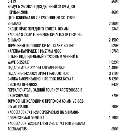
3-119
260Р.
ХОМУТ 5-250802 ПОДСЕДЕЛЬНЫЙ 31,8ММ, 23Г
ЧЕРНЫЙ ZOOM
460Р.
ЦЕПЬ ICNHG54116I 2-3120 DEORE 30 СК. 116ЗВ.
SHIMANO
2 800Р.
ЭКСЦЕНТРИК ПЕРЕДНЕГО КОЛЕСА 100 ММ
234Р.
КАССЕТА 9 СКОР. ECSHG2009134 ALTUS 9Х11-34 HG
SHIMANO
2 150Р.
ТОРМОЗНЫЕ КОЛОДКИ CP-510 CLARK'S 3-041
520Р.
КАРЕТКА-КАРТРИДЖ 119/27ММ NECO
1 976Р.
ШТЫРЬ ПОДСЕДЕЛЬНЫЙ 27,2Х350ММ ЧЕРНЫЙ M-
WAVE 5-252427
1 029Р.
ПЕДАЛИ MTB 5-311024 АЛЮМИНИЕВЫЕ
1 480Р.
ПЕДАЛИ 8-34200021 APD-F11-ALU AUTHOR
3 710Р.
ВИЛКА АМОРТИЗАЦИОННАЯ 700С RST NOVA T
5 720Р.
СИСТЕМА ПЕРЕДНЯЯ
843Р.
ПЕРЕКЛЮЧАТЕЛЬ ЗАДНИЙ TOURNEY ARDTZ500GSB 6
СКОР.SHIMANO
870Р.
ТОРМОЗНЫЕ КОЛОДКИ С КРЕПЕЖОМ 60 ММ VB-632-
DIY ALLIGATOR
290Р.
КАССЕТА 7СК.7Х11-28 СЕРЕБРИСТАЯ HG SHIMANO-
СОВМЕСТИМАЯ. VENTURA
1 296Р.
КАССЕТА 7СК. ACSHG417128 2-8017 7Х11-28 SHIMANO
ACERA/ALTUS
850Р.