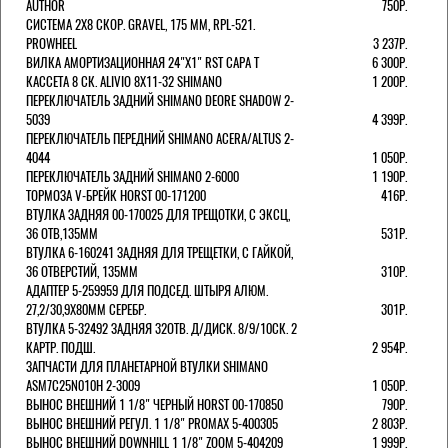
AUTHOR
750Р.
СИСТЕМА 2Х8 СКОР. GRAVEL, 175 ММ, RPL-521.
PROWHEEL
3 237Р.
ВИЛКА АМОРТИЗАЦИОННАЯ 24"Х1" RST CAPA Т
6 300Р.
КАССЕТА 8 СК. ALIVIO 8Х11-32 SHIMANO
1 200Р.
ПЕРЕКЛЮЧАТЕЛЬ ЗАДНИЙ SHIMANO DEORE SHADOW 2-
5039
4 399Р.
ПЕРЕКЛЮЧАТЕЛЬ ПЕРЕДНИЙ SHIMANO ACERA/ALTUS 2-
4044
1 050Р.
ПЕРЕКЛЮЧАТЕЛЬ ЗАДНИЙ SHIMANO 2-6000
1 190Р.
ТОРМОЗА V-БРЕЙК HORST 00-171200
416Р.
ВТУЛКА ЗАДНЯЯ 00-170025 ДЛЯ ТРЕЩОТКИ, С ЭКСЦ,
36 ОТВ,135ММ
531Р.
ВТУЛКА 6-160241 ЗАДНЯЯ ДЛЯ ТРЕЩЕТКИ, С ГАЙКОЙ,
36 ОТВЕРСТИЙ, 135ММ
310Р.
АДАПТЕР 5-259959 ДЛЯ ПОДСЕД. ШТЫРЯ АЛЮМ.
27,2/30,9Х80ММ СЕРЕБР.
301Р.
ВТУЛКА 5-32492 ЗАДНЯЯ 32ОТВ. Д/ДИСК. 8/9/10СК. 2
КАРТР. ПОДШ.
2 954Р.
ЗАПЧАСТИ ДЛЯ ПЛАНЕТАРНОЙ ВТУЛКИ SHIMANO
ASM7C25N010H 2-3009
1 050Р.
ВЫНОС ВНЕШНИЙ 1 1/8" ЧЕРНЫЙ HORST 00-170850
790Р.
ВЫНОС ВНЕШНИЙ РЕГУЛ. 1 1/8" PROMAX 5-400305
2 803Р.
ВЫНОС ВНЕШНИЙ DOWNHILL 1 1/8" ZOOM 5-404209
1 999Р.