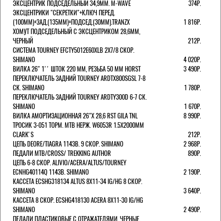
ЭКСЦЕНТРИК ПОДСЕДЕЛЬНЫЙ 34,9ММ. M-WAVE
374Р.
ЭКСЦЕНТРИКИ "СЕКРЕТКИ"+КЛЮЧ ПЕРЕД.
(100ММ)+ЗАД.(135ММ)+ПОДСЕД.(30ММ).TRANZX
1 816Р.
ХОМУТ ПОДСЕДЕЛЬНЫЙ С ЭКСЦЕНТРИКОМ 28,6ММ,
ЧЕРНЫЙ
212Р.
СИСТЕМА TOURNEY EFCTY5012E60XLB 2X7/8 СКОР.
SHIMANO
4 020Р.
ВИЛКА 26" 1'' ШТОК 220 ММ, РЕЗЬБА 50 ММ HORST
3 490Р.
ПЕРЕКЛЮЧАТЕЛЬ ЗАДНИЙ TOURNEY ARDTX800SGSL 7-8
СК. SHIMANO
1 780Р.
ПЕРЕКЛЮЧАТЕЛЬ ЗАДНИЙ TOURNEY ARDTY300D 6-7 СК.
SHIMANO
1 670Р.
ВИЛКА АМОРТИЗАЦИОННАЯ 26"Х 28,6 RST GILA TNL
8 990Р.
ТРОСИК 3-051 ТОРМ. MTB НЕРЖ. W6053R 1.5Х2000ММ
СLARK'S
212Р.
ЦЕПЬ DEORE/TIAGRA 114ЗВ. 9 СКОР. SHIMANO
2 968Р.
ПЕДАЛИ MTB/CROSS/ TREKKING AUTHOR
890Р.
ЦЕПЬ 6-8 СКОР. ALIVIO/ACERA/ALTUS/TOURNEY
ECNHG40114Q 114ЗВ. SHIMANO
2 190Р.
КАССЕТА ECSHG318134 ALTUS 8Х11-34 IG/HG 8 СКОР.
SHIMANO
3 640Р.
КАССЕТА 8 СКОР. ECSHG418130 ACERA 8Х11-30 IG/HG
SHIMANO
2 490Р.
ПЕДАЛИ ПЛАСТИКОВЫЕ С ОТРАЖАТЕЛЯМИ, ЧЕРНЫЕ.