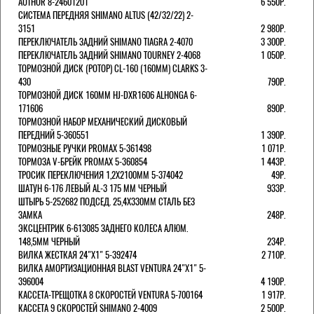
AUTHOR 8-24601201
6 550Р.
СИСТЕМА ПЕРЕДНЯЯ SHIMANO ALTUS (42/32/22) 2-
3151
2 980Р.
ПЕРЕКЛЮЧАТЕЛЬ ЗАДНИЙ SHIMANO TIAGRA 2-4070
3 300Р.
ПЕРЕКЛЮЧАТЕЛЬ ЗАДНИЙ SHIMANO TOURNEY 2-4068
1 050Р.
ТОРМОЗНОЙ ДИСК (РОТОР) CL-160 (160ММ) CLARKS 3-
430
790Р.
ТОРМОЗНОЙ ДИСК 160ММ HJ-DXR1606 ALHONGA 6-
171606
890Р.
ТОРМОЗНОЙ НАБОР МЕХАНИЧЕСКИЙ ДИСКОВЫЙ
ПЕРЕДНИЙ 5-360551
1 390Р.
ТОРМОЗНЫЕ РУЧКИ PROMAX 5-361498
1 071Р.
ТОРМОЗА V-БРЕЙК PROMAX 5-360854
1 443Р.
ТРОСИК ПЕРЕКЛЮЧЕНИЯ 1,2Х2100ММ 5-374042
49Р.
ШАТУН 6-176 ЛЕВЫЙ AL-3 175 ММ ЧЕРНЫЙ
933Р.
ШТЫРЬ 5-252682 ПОДСЕД. 25,4Х330ММ СТАЛЬ БЕЗ
ЗАМКА
248Р.
ЭКСЦЕНТРИК 6-613085 ЗАДНЕГО КОЛЕСА АЛЮМ.
148,5ММ ЧЕРНЫЙ
234Р.
ВИЛКА ЖЕСТКАЯ 24"Х1" 5-392474
2 710Р.
ВИЛКА АМОРТИЗАЦИОННАЯ BLAST VENTURA 24"Х1" 5-
396004
4 190Р.
КАССЕТА-ТРЕЩОТКА 8 СКОРОСТЕЙ VENTURA 5-700164
1 917Р.
КАССЕТА 9 СКОРОСТЕЙ SHIMANO 2-4009
2 500Р.