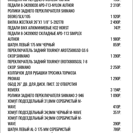
ПЕДАЛИ 8-34200030 APD-F13-NYLON AUTHOR
2 310Р.
РОЛИКИ ЗАДНЕГО ПЕРЕКЛЮЧАТЕЛЯ SHIMANO
DEORE/SLX/105
1 920Р.
ВИЛКА ЖЕСТКАЯ 26"Х1 1/8" 5-392778
2 490Р.
ПЕДАЛИ BMX АЛЮМИНИЕВЫЕ H32 HORST
747Р.
ПЕДАЛИ 8-34399092 СКЛАДНЫЕ APD-113 SIMPLEX
AUTHOR
1 980Р.
ШАТУН ЛЕВЫЙ 175 ММ ЧЕРНЫЙ
859Р.
ПЕРЕКЛЮЧАТЕЛЬ ЗАДНИЙ TOURNEY ARDTZ500GSD GS 6
СКОР.SHIMANO
1 390Р.
ПЕРЕКЛЮЧАТЕЛЬ ЗАДНИЙ TOURNEY ERDTX800SGSL 7-8
СКОР. SHIMANO
2 250Р.
КОЛПАЧОК ДЛЯ РУБАШКИ ТРОСИКА ТОРМОЗА
PROMAX
1 290Р.
ОБОД 26" ДВ. ДЛЯ ДИСК. ПИСТ. 32 ОТВЕРСТИЯ
REMERX
3 194Р.
РОЛИКИ ЗАДНЕГО ПЕРЕКЛЮЧАТЕЛЯ SHIMANO 2-946
1 090Р.
ХОМУТ ПОДСЕДЕЛЬНЫЙ 31,8ММ СЕРЕБРИСТЫЙ M-
WAVE
410Р.
ХОМУТ ПОДСЕДЕЛЬНЫЙ 34,9ММ ЧЕРНЫЙ M-WAVE
351Р.
ХОМУТ ПОДСЕДЕЛЬНЫЙ 34,9ММ СЕРЕБРИСТЫЙ M-
WAVE
390Р.
ШАТУН ЛЕВЫЙ AL-3 175 ММ СЕРЕБРИСТЫЙ
786Р.