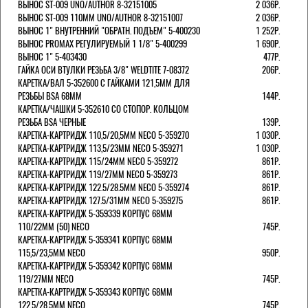
ВЫНОС ST-009 UNO/AUTHOR 8-32151005
2 036Р.
ВЫНОС ST-009 110ММ UNO/AUTHOR 8-32151007
2 036Р.
ВЫНОС 1" ВНУТРЕННИЙ "ОБРАТН. ПОДЪЕМ" 5-400230
1 252Р.
ВЫНОС PROMAX РЕГУЛИРУЕМЫЙ 1 1/8" 5-400299
1 690Р.
ВЫНОС 1" 5-403430
477Р.
ГАЙКА ОСИ ВТУЛКИ РЕЗЬБА 3/8" WELDTITE 7-08372
206Р.
КАРЕТКА/ВАЛ 5-352600 С ГАЙКАМИ 121,5ММ ДЛЯ
РЕЗЬБЫ BSA 68ММ
144Р.
КАРЕТКА/ЧАШКИ 5-352610 СО СТОПОР. КОЛЬЦОМ
РЕЗЬБА BSA ЧЕРНЫЕ
139Р.
КАРЕТКА-КАРТРИДЖ 110,5/20,5ММ NECO 5-359270
1 030Р.
КАРЕТКА-КАРТРИДЖ 113,5/23ММ NECO 5-359271
1 030Р.
КАРЕТКА-КАРТРИДЖ 115/24ММ NECO 5-359272
861Р.
КАРЕТКА-КАРТРИДЖ 119/27ММ NECO 5-359273
861Р.
КАРЕТКА-КАРТРИДЖ 122.5/28.5ММ NECO 5-359274
861Р.
КАРЕТКА-КАРТРИДЖ 127.5/31ММ NECO 5-359275
861Р.
КАРЕТКА-КАРТРИДЖ 5-359339 КОРПУС 68ММ
110/22ММ (50) NECO
745Р.
КАРЕТКА-КАРТРИДЖ 5-359341 КОРПУС 68ММ
115,5/23,5ММ NECO
950Р.
КАРЕТКА-КАРТРИДЖ 5-359342 КОРПУС 68ММ
119/27ММ NECO
745Р.
КАРЕТКА-КАРТРИДЖ 5-359343 КОРПУС 68ММ
122,5/28,5ММ NECO
745Р.