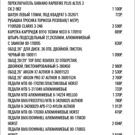
ПЕРЕКЛЮЧАТЕЛЬ SHIMANO RAPIDFIRE PLUS ALTUS 3
СК.2-982
1 100Р.
ШАТУН ЛЕВЫЙ 170ММ, ПОД КВАДРАТ 5-352671
772Р.
РУБАШКА ТРОСИКА ТОРМОЗА РОЗОВАЯ(1 МЕТР)
Y1005DB CLARKS 3-246
3 598Р.
КАРЕТКА-КАРТРИДЖ B910 103ММ NECO 6-170910
889Р.
ШТЫРЬ ПОДСЕДЕЛЬНЫЙ 27,2Х350ММ, АЛЮМИНИЕВЫЙ
С ЗАМКОМ 00-170095
836Р.
ОБОД 26" ДЛЯ ДИСК, 36 ОТВ, ДВОЙНОЙ, ПИСТОН,
ЧЕРНЫЙ 00-180911
1 090Р.
ОБОД 28/29" TOP DISC REMERX 32 ОТВЕРСТИЯ,
ДВОЙНОЙ, ПИСТОНИРОВАННЫЙ 5-380450
2 980Р.
ОБОД 26" ARGON X7 AUTHOR 8-36091523
2 530Р.
ОБОД 26" ARGON PRO X7 AUTHOR 8-36091524
2 760Р.
ПЕДАЛИ МТВ 00-170290 ПЛАСТИКОВЫЕ HORST
188Р.
ПЕДАЛИ MTB 5-311049 АЛЮМИНИЕВЫЕ
733Р.
ПЕДАЛИ MTB АЛЮМИНИЕВЫЕ 6-14224 WELLGO
1 370Р.
ПЕДАЛИ BMX/FREESTYLE/MTB 8-34200025 AUTHOR
780Р.
ПЕДАЛИ 8-34200029 APD-F13-NYLON AUTHOR
1 912Р.
ПЕДАЛИ МТВ 00-170360 АЛЮМИНИЕВЫЕ HORST
416Р.
ПЕДАЛИ BMX/DOWNHILL АЛЮМИНИЕВЫЕ 00-170830
HORST
2 694Р.
ПЕДАЛИ BMX/DOWNHILL АЛЮМИНИЕВЫЕ 00-170855
HORST
2 919Р.