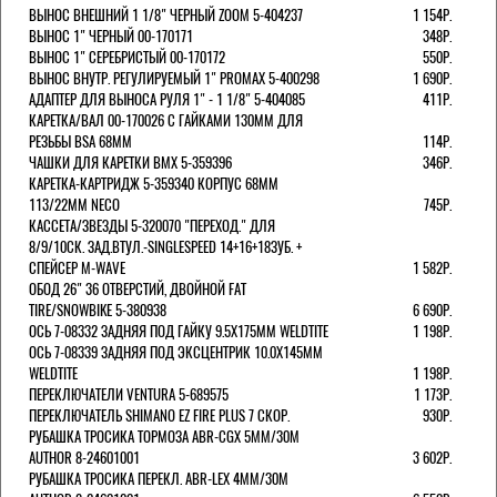
ВЫНОС ВНЕШНИЙ 1 1/8" ЧЕРНЫЙ ZOOM 5-404237
1 154Р.
ВЫНОС 1" ЧЕРНЫЙ 00-170171
348Р.
ВЫНОС 1" СЕРЕБРИСТЫЙ 00-170172
550Р.
ВЫНОС ВНУТР. РЕГУЛИРУЕМЫЙ 1" PROMAX 5-400298
1 690Р.
АДАПТЕР ДЛЯ ВЫНОСА РУЛЯ 1" - 1 1/8" 5-404085
411Р.
КАРЕТКА/ВАЛ 00-170026 С ГАЙКАМИ 130ММ ДЛЯ
РЕЗЬБЫ BSA 68ММ
114Р.
ЧАШКИ ДЛЯ КАРЕТКИ BMX 5-359396
346Р.
КАРЕТКА-КАРТРИДЖ 5-359340 КОРПУС 68ММ
113/22ММ NECO
745Р.
КАССЕТА/ЗВЕЗДЫ 5-320070 "ПЕРЕХОД." ДЛЯ
8/9/10СК. ЗАД.ВТУЛ.-SINGLESPEED 14+16+18ЗУБ. +
СПЕЙСЕР M-WAVE
1 582Р.
ОБОД 26" 36 ОТВЕРСТИЙ, ДВОЙНОЙ FAT
TIRE/SNOWBIKE 5-380938
6 690Р.
ОСЬ 7-08332 ЗАДНЯЯ ПОД ГАЙКУ 9.5Х175ММ WELDTITE
1 198Р.
ОСЬ 7-08339 ЗАДНЯЯ ПОД ЭКСЦЕНТРИК 10.0Х145ММ
WELDTITE
1 198Р.
ПЕРЕКЛЮЧАТЕЛИ VENTURA 5-689575
1 173Р.
ПЕРЕКЛЮЧАТЕЛЬ SHIMANO EZ FIRE PLUS 7 СКОР.
930Р.
РУБАШКА ТРОСИКА ТОРМОЗА ABR-CGX 5MM/30M
AUTHOR 8-24601001
3 602Р.
РУБАШКА ТРОСИКА ПЕРЕКЛ. ABR-LEX 4MM/30M