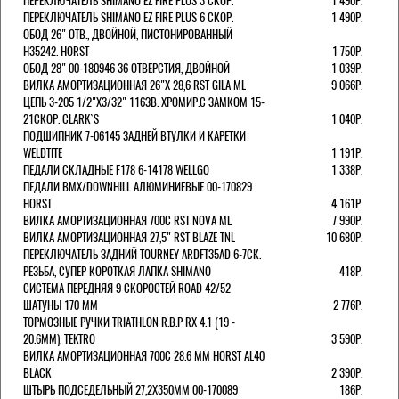
ПЕРЕКЛЮЧАТЕЛЬ SHIMANO EZ FIRE PLUS 3 СКОР.
1 490Р.
ПЕРЕКЛЮЧАТЕЛЬ SHIMANO EZ FIRE PLUS 6 СКОР.
1 490Р.
ОБОД 26" ОТВ., ДВОЙНОЙ, ПИСТОНИРОВАННЫЙ
H35242. HORST
1 750Р.
ОБОД 28" 00-180946 36 ОТВЕРСТИЯ, ДВОЙНОЙ
1 039Р.
ВИЛКА АМОРТИЗАЦИОННАЯ 26"Х 28,6 RST GILA ML
9 066Р.
ЦЕПЬ 3-205 1/2"X3/32" 116ЗВ. ХРОМИР.С ЗАМКОМ 15-
21СКОР. CLARK`S
1 040Р.
ПОДШИПНИК 7-06145 ЗАДНЕЙ ВТУЛКИ И КАРЕТКИ
WELDTITE
1 191Р.
ПЕДАЛИ СКЛАДНЫЕ F178 6-14178 WELLGO
1 338Р.
ПЕДАЛИ BMX/DOWNHILL АЛЮМИНИЕВЫЕ 00-170829
HORST
4 161Р.
ВИЛКА АМОРТИЗАЦИОННАЯ 700С RST NOVA ML
7 990Р.
ВИЛКА АМОРТИЗАЦИОННАЯ 27,5" RST BLAZE TNL
10 680Р.
ПЕРЕКЛЮЧАТЕЛЬ ЗАДНИЙ TOURNEY ARDFT35AD 6-7СК.
РЕЗЬБА, СУПЕР КОРОТКАЯ ЛАПКА SHIMANO
418Р.
СИСТЕМА ПЕРЕДНЯЯ 9 СКОРОСТЕЙ ROAD 42/52
ШАТУНЫ 170 ММ
2 776Р.
ТОРМОЗНЫЕ РУЧКИ TRIATHLON R.B.P RX 4.1 (19 -
20.6ММ). TEKTRO
3 590Р.
ВИЛКА АМОРТИЗАЦИОННАЯ 700C 28.6 ММ HORST AL40
BLACK
2 390Р.
ШТЫРЬ ПОДСЕДЕЛЬНЫЙ 27,2Х350ММ 00-170089
186Р.