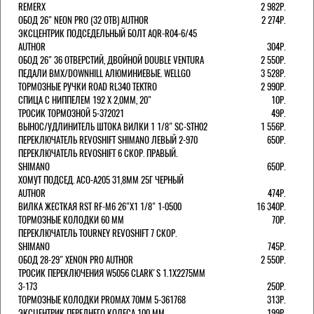
REMERX
2 982Р.
ОБОД 26" NEON PRO (32 ОТВ) AUTHOR
2 274Р.
ЭКСЦЕНТРИК ПОДСЕДЕЛЬНЫЙ БОЛТ AQR-R04-6/45
AUTHOR
304Р.
ОБОД 26" 36 ОТВЕРСТИЙ, ДВОЙНОЙ DOUBLE VENTURA
2 550Р.
ПЕДАЛИ BMX/DOWNHILL АЛЮМИНИЕВЫЕ. WELLGO
3 528Р.
ТОРМОЗНЫЕ РУЧКИ ROAD RL340 TEKTRO
2 990Р.
СПИЦА С НИППЕЛЕМ 192 Х 2,0ММ, 20"
10Р.
ТРОСИК ТОРМОЗНОЙ 5-372021
49Р.
ВЫНОС/УДЛИНИТЕЛЬ ШТОКА ВИЛКИ 1 1/8" SC-STH02
1 556Р.
ПЕРЕКЛЮЧАТЕЛЬ REVOSHIFT SHIMANO ЛЕВЫЙ 2-970
650Р.
ПЕРЕКЛЮЧАТЕЛЬ REVOSHIFT 6 СКОР. ПРАВЫЙ.
SHIMANO
650Р.
ХОМУТ ПОДСЕД. ACO-A205 31,8ММ 25Г ЧЕРНЫЙ
AUTHOR
474Р.
ВИЛКА ЖЕСТКАЯ RST RF-M6 26"Х1 1/8" 1-0500
16 340Р.
ТОРМОЗНЫЕ КОЛОДКИ 60 ММ
70Р.
ПЕРЕКЛЮЧАТЕЛЬ TOURNEY REVOSHIFT 7 СКОР.
SHIMANO
745Р.
ОБОД 28-29" XENON PRO AUTHOR
2 550Р.
ТРОСИК ПЕРЕКЛЮЧЕНИЯ W5056 CLARK'S 1.1Х2275ММ
3-173
250Р.
ТОРМОЗНЫЕ КОЛОДКИ PROMAX 70ММ 5-361768
313Р.
ЭКСЦЕНТРИК ПЕРЕДНЕГО КОЛЕСА 100 ММ
199Р.