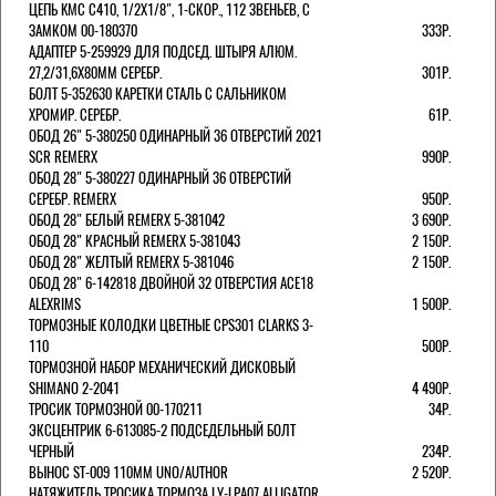
ЦЕПЬ KMC C410, 1/2Х1/8", 1-СКОР., 112 ЗВЕНЬЕВ, С
ЗАМКОМ 00-180370
333Р.
АДАПТЕР 5-259929 ДЛЯ ПОДСЕД. ШТЫРЯ АЛЮМ.
27,2/31,6Х80ММ СЕРЕБР.
301Р.
БОЛТ 5-352630 КАРЕТКИ СТАЛЬ С САЛЬНИКОМ
ХРОМИР. СЕРЕБР.
61Р.
ОБОД 26" 5-380250 ОДИНАРНЫЙ 36 ОТВЕРСТИЙ 2021
SCR REMERX
990Р.
ОБОД 28" 5-380227 ОДИНАРНЫЙ 36 ОТВЕРСТИЙ
СЕРЕБР. REMERX
950Р.
ОБОД 28" БЕЛЫЙ REMERX 5-381042
3 690Р.
ОБОД 28" КРАСНЫЙ REMERX 5-381043
2 150Р.
ОБОД 28" ЖЕЛТЫЙ REMERX 5-381046
2 150Р.
ОБОД 28" 6-142818 ДВОЙНОЙ 32 ОТВЕРСТИЯ ACE18
ALEXRIMS
1 500Р.
ТОРМОЗНЫЕ КОЛОДКИ ЦВЕТНЫЕ CPS301 CLARKS 3-
110
500Р.
ТОРМОЗНОЙ НАБОР МЕХАНИЧЕСКИЙ ДИСКОВЫЙ
SHIMANO 2-2041
4 490Р.
ТРОСИК ТОРМОЗНОЙ 00-170211
34Р.
ЭКСЦЕНТРИК 6-613085-2 ПОДСЕДЕЛЬНЫЙ БОЛТ
ЧЕРНЫЙ
234Р.
ВЫНОС ST-009 110ММ UNO/AUTHOR
2 520Р.
НАТЯЖИТЕЛЬ ТРОСИКА ТОРМОЗА LY-LPA07 ALLIGATOR