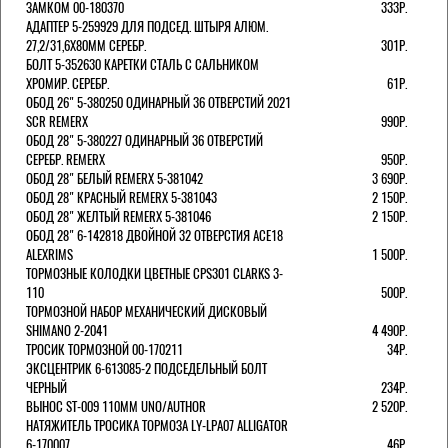
ЗАМКОМ 00-180370
333Р.
АДАПТЕР 5-259929 ДЛЯ ПОДСЕД. ШТЫРЯ АЛЮМ.
27,2/31,6Х80ММ СЕРЕБР.
301Р.
БОЛТ 5-352630 КАРЕТКИ СТАЛЬ С САЛЬНИКОМ
ХРОМИР. СЕРЕБР.
61Р.
ОБОД 26" 5-380250 ОДИНАРНЫЙ 36 ОТВЕРСТИЙ 2021
SCR REMERX
990Р.
ОБОД 28" 5-380227 ОДИНАРНЫЙ 36 ОТВЕРСТИЙ
СЕРЕБР. REMERX
950Р.
ОБОД 28" БЕЛЫЙ REMERX 5-381042
3 690Р.
ОБОД 28" КРАСНЫЙ REMERX 5-381043
2 150Р.
ОБОД 28" ЖЕЛТЫЙ REMERX 5-381046
2 150Р.
ОБОД 28" 6-142818 ДВОЙНОЙ 32 ОТВЕРСТИЯ ACE18
ALEXRIMS
1 500Р.
ТОРМОЗНЫЕ КОЛОДКИ ЦВЕТНЫЕ CPS301 CLARKS 3-
110
500Р.
ТОРМОЗНОЙ НАБОР МЕХАНИЧЕСКИЙ ДИСКОВЫЙ
SHIMANO 2-2041
4 490Р.
ТРОСИК ТОРМОЗНОЙ 00-170211
34Р.
ЭКСЦЕНТРИК 6-613085-2 ПОДСЕДЕЛЬНЫЙ БОЛТ
ЧЕРНЫЙ
234Р.
ВЫНОС ST-009 110ММ UNO/AUTHOR
2 520Р.
НАТЯЖИТЕЛЬ ТРОСИКА ТОРМОЗА LY-LPA07 ALLIGATOR
6-170007
46Р.