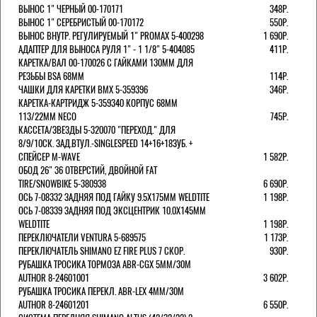
ВЫНОС 1" ЧЕРНЫЙ 00-170171
348Р.
ВЫНОС 1" СЕРЕБРИСТЫЙ 00-170172
550Р.
ВЫНОС ВНУТР. РЕГУЛИРУЕМЫЙ 1" PROMAX 5-400298
1 690Р.
АДАПТЕР ДЛЯ ВЫНОСА РУЛЯ 1" - 1 1/8" 5-404085
411Р.
КАРЕТКА/ВАЛ 00-170026 С ГАЙКАМИ 130ММ ДЛЯ
РЕЗЬБЫ BSA 68ММ
114Р.
ЧАШКИ ДЛЯ КАРЕТКИ BMX 5-359396
346Р.
КАРЕТКА-КАРТРИДЖ 5-359340 КОРПУС 68ММ
113/22ММ NECO
745Р.
КАССЕТА/ЗВЕЗДЫ 5-320070 "ПЕРЕХОД." ДЛЯ
8/9/10СК. ЗАД.ВТУЛ.-SINGLESPEED 14+16+18ЗУБ. +
СПЕЙСЕР M-WAVE
1 582Р.
ОБОД 26" 36 ОТВЕРСТИЙ, ДВОЙНОЙ FAT
TIRE/SNOWBIKE 5-380938
6 690Р.
ОСЬ 7-08332 ЗАДНЯЯ ПОД ГАЙКУ 9.5Х175ММ WELDTITE
1 198Р.
ОСЬ 7-08339 ЗАДНЯЯ ПОД ЭКСЦЕНТРИК 10.0Х145ММ
WELDTITE
1 198Р.
ПЕРЕКЛЮЧАТЕЛИ VENTURA 5-689575
1 173Р.
ПЕРЕКЛЮЧАТЕЛЬ SHIMANO EZ FIRE PLUS 7 СКОР.
930Р.
РУБАШКА ТРОСИКА ТОРМОЗА ABR-CGX 5MM/30M
AUTHOR 8-24601001
3 602Р.
РУБАШКА ТРОСИКА ПЕРЕКЛ. ABR-LEX 4MM/30M
AUTHOR 8-24601201
6 550Р.