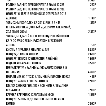
1047
8 940Р.
РОЛИКИ ЗАДНЕГО ПЕРЕКЛЮЧАТЕЛЯ 50ММ 13 ЗУБ
253Р.
РОЛИКИ ЗАДНЕГО ПЕРЕКЛЮЧАТЕЛЯ 40ММ 10 ЗУБ.
168Р.
ОБОД 26" 6-152619 ДВОЙНОЙ 32 ОТВЕРСТИЯ DC19
ALEXRIMS
1 740Р.
ТОРМОЗНЫЕ КОЛОДКИ CP-301 CLARK'S 3-449
370Р.
ШТЫРЬ АМОРТИЗАЦИОННЫЙ 27,2Х350ММ АЛЮМИНИЙ,
ХОД 35ММ. ZOOM
2 317Р.
ЗАХВАТ Д/ПЕДАЛЕЙ 8-10000213 ВНУТРЕННИЙ ПРОФИ
CR-V CC PW8 С РЕЗИН. РУКОЯТКОЙ 6/8X330ММ
AUTHOR
750Р.
СИСТЕМА ПЕРЕДНЯЯ SHIMANO ALTUS
5 850Р.
ОБОД 27,5" ARGON AUTHOR
2 630Р.
ОБОД 28" H35231 32 ОТВЕРСТИЯ, ДВОЙНОЙ
1 039Р.
ПЕДАЛИ APD-427-ALU AUTHOR
3 536Р.
ПЕРЕКЛЮЧАТЕЛЬ ЗАДНИЙ ALIVIO ARDM3100SGS 8-9
СК. SHIMANO
4 320Р.
ПЕДАЛИ MTB 00-170380 АЛЮМИНИЙ/ПЛАСТИК HORST
416Р.
ОБОД 28" ARGON X7 CROSS AUTHOR
2 980Р.
ВТУЛКА ЗАДНЯЯ ПОД ДИСК ACO-H04D-R/36 AUTHOR
8-23420113
7 990Р.
КАРЕТКА-КАРТРИДЖ 122,5/28,5ММ NECO
1 976Р.
ОБОД 26" 5-380270 ДВ. ПИСТОН. 36 ОТВ. DRAGON
REMERX
2 982Р.