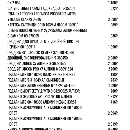
СК.2-982
1 100Р.
ШАТУН ЛЕВЫЙ 170ММ, ПОД КВАДРАТ 5-352671
772Р.
РУБАШКА ТРОСИКА ТОРМОЗА РОЗОВАЯ(1 МЕТР)
Y1005DB CLARKS 3-246
3 598Р.
КАРЕТКА-КАРТРИДЖ B910 103ММ NECO 6-170910
889Р.
ШТЫРЬ ПОДСЕДЕЛЬНЫЙ 27,2Х350ММ, АЛЮМИНИЕВЫЙ
С ЗАМКОМ 00-170095
836Р.
ОБОД 26" ДЛЯ ДИСК, 36 ОТВ, ДВОЙНОЙ, ПИСТОН,
ЧЕРНЫЙ 00-180911
1 090Р.
ОБОД 28/29" TOP DISC REMERX 32 ОТВЕРСТИЯ,
ДВОЙНОЙ, ПИСТОНИРОВАННЫЙ 5-380450
2 980Р.
ОБОД 26" ARGON X7 AUTHOR 8-36091523
2 530Р.
ОБОД 26" ARGON PRO X7 AUTHOR 8-36091524
2 760Р.
ПЕДАЛИ МТВ 00-170290 ПЛАСТИКОВЫЕ HORST
188Р.
ПЕДАЛИ MTB 5-311049 АЛЮМИНИЕВЫЕ
733Р.
ПЕДАЛИ MTB АЛЮМИНИЕВЫЕ 6-14224 WELLGO
1 370Р.
ПЕДАЛИ BMX/FREESTYLE/MTB 8-34200025 AUTHOR
780Р.
ПЕДАЛИ 8-34200029 APD-F13-NYLON AUTHOR
1 912Р.
ПЕДАЛИ МТВ 00-170360 АЛЮМИНИЕВЫЕ HORST
416Р.
ПЕДАЛИ BMX/DOWNHILL АЛЮМИНИЕВЫЕ 00-170830
HORST
2 694Р.
ПЕДАЛИ BMX/DOWNHILL АЛЮМИНИЕВЫЕ 00-170855
HORST
2 919Р.
ВИЛКА АМОРТИЗАЦИОННАЯ 20"Х 28,6
6 740Р.