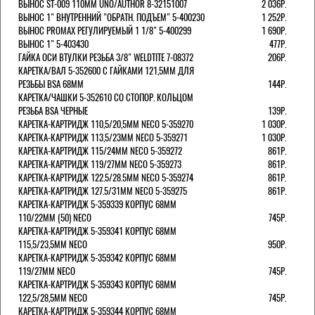
ВЫНОС ST-009 110ММ UNO/AUTHOR 8-32151007
2 036Р.
ВЫНОС 1" ВНУТРЕННИЙ "ОБРАТН. ПОДЪЕМ" 5-400230
1 252Р.
ВЫНОС PROMAX РЕГУЛИРУЕМЫЙ 1 1/8" 5-400299
1 690Р.
ВЫНОС 1" 5-403430
477Р.
ГАЙКА ОСИ ВТУЛКИ РЕЗЬБА 3/8" WELDTITE 7-08372
206Р.
КАРЕТКА/ВАЛ 5-352600 С ГАЙКАМИ 121,5ММ ДЛЯ
РЕЗЬБЫ BSA 68ММ
144Р.
КАРЕТКА/ЧАШКИ 5-352610 СО СТОПОР. КОЛЬЦОМ
РЕЗЬБА BSA ЧЕРНЫЕ
139Р.
КАРЕТКА-КАРТРИДЖ 110,5/20,5ММ NECO 5-359270
1 030Р.
КАРЕТКА-КАРТРИДЖ 113,5/23ММ NECO 5-359271
1 030Р.
КАРЕТКА-КАРТРИДЖ 115/24ММ NECO 5-359272
861Р.
КАРЕТКА-КАРТРИДЖ 119/27ММ NECO 5-359273
861Р.
КАРЕТКА-КАРТРИДЖ 122.5/28.5ММ NECO 5-359274
861Р.
КАРЕТКА-КАРТРИДЖ 127.5/31ММ NECO 5-359275
861Р.
КАРЕТКА-КАРТРИДЖ 5-359339 КОРПУС 68ММ
110/22ММ (50) NECO
745Р.
КАРЕТКА-КАРТРИДЖ 5-359341 КОРПУС 68ММ
115,5/23,5ММ NECO
950Р.
КАРЕТКА-КАРТРИДЖ 5-359342 КОРПУС 68ММ
119/27ММ NECO
745Р.
КАРЕТКА-КАРТРИДЖ 5-359343 КОРПУС 68ММ
122,5/28,5ММ NECO
745Р.
КАРЕТКА-КАРТРИДЖ 5-359344 КОРПУС 68ММ