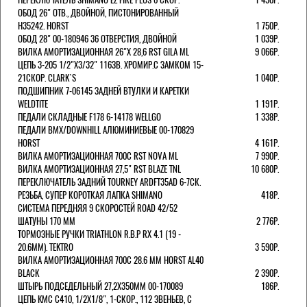
ОБОД 26" ОТВ., ДВОЙНОЙ, ПИСТОНИРОВАННЫЙ
H35242. HORST
1 750Р.
ОБОД 28" 00-180946 36 ОТВЕРСТИЯ, ДВОЙНОЙ
1 039Р.
ВИЛКА АМОРТИЗАЦИОННАЯ 26"Х 28,6 RST GILA ML
9 066Р.
ЦЕПЬ 3-205 1/2"X3/32" 116ЗВ. ХРОМИР.С ЗАМКОМ 15-
21СКОР. CLARK`S
1 040Р.
ПОДШИПНИК 7-06145 ЗАДНЕЙ ВТУЛКИ И КАРЕТКИ
WELDTITE
1 191Р.
ПЕДАЛИ СКЛАДНЫЕ F178 6-14178 WELLGO
1 338Р.
ПЕДАЛИ BMX/DOWNHILL АЛЮМИНИЕВЫЕ 00-170829
HORST
4 161Р.
ВИЛКА АМОРТИЗАЦИОННАЯ 700С RST NOVA ML
7 990Р.
ВИЛКА АМОРТИЗАЦИОННАЯ 27,5" RST BLAZE TNL
10 680Р.
ПЕРЕКЛЮЧАТЕЛЬ ЗАДНИЙ TOURNEY ARDFT35AD 6-7СК.
РЕЗЬБА, СУПЕР КОРОТКАЯ ЛАПКА SHIMANO
418Р.
СИСТЕМА ПЕРЕДНЯЯ 9 СКОРОСТЕЙ ROAD 42/52
ШАТУНЫ 170 ММ
2 776Р.
ТОРМОЗНЫЕ РУЧКИ TRIATHLON R.B.P RX 4.1 (19 -
20.6ММ). TEKTRO
3 590Р.
ВИЛКА АМОРТИЗАЦИОННАЯ 700C 28.6 ММ HORST AL40
BLACK
2 390Р.
ШТЫРЬ ПОДСЕДЕЛЬНЫЙ 27,2Х350ММ 00-170089
186Р.
ЦЕПЬ KMC C410, 1/2Х1/8", 1-СКОР., 112 ЗВЕНЬЕВ, С