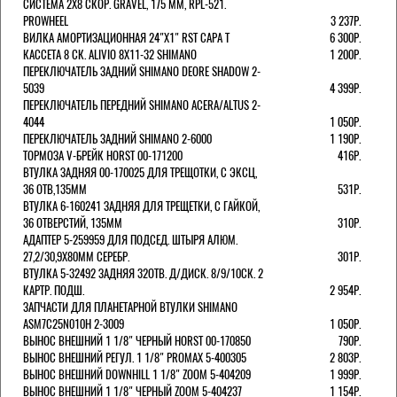
СИСТЕМА 2Х8 СКОР. GRAVEL, 175 ММ, RPL-521.
PROWHEEL
3 237Р.
ВИЛКА АМОРТИЗАЦИОННАЯ 24"Х1" RST CAPA Т
6 300Р.
КАССЕТА 8 СК. ALIVIO 8Х11-32 SHIMANO
1 200Р.
ПЕРЕКЛЮЧАТЕЛЬ ЗАДНИЙ SHIMANO DEORE SHADOW 2-
5039
4 399Р.
ПЕРЕКЛЮЧАТЕЛЬ ПЕРЕДНИЙ SHIMANO ACERA/ALTUS 2-
4044
1 050Р.
ПЕРЕКЛЮЧАТЕЛЬ ЗАДНИЙ SHIMANO 2-6000
1 190Р.
ТОРМОЗА V-БРЕЙК HORST 00-171200
416Р.
ВТУЛКА ЗАДНЯЯ 00-170025 ДЛЯ ТРЕЩОТКИ, С ЭКСЦ,
36 ОТВ,135ММ
531Р.
ВТУЛКА 6-160241 ЗАДНЯЯ ДЛЯ ТРЕЩЕТКИ, С ГАЙКОЙ,
36 ОТВЕРСТИЙ, 135ММ
310Р.
АДАПТЕР 5-259959 ДЛЯ ПОДСЕД. ШТЫРЯ АЛЮМ.
27,2/30,9Х80ММ СЕРЕБР.
301Р.
ВТУЛКА 5-32492 ЗАДНЯЯ 32ОТВ. Д/ДИСК. 8/9/10СК. 2
КАРТР. ПОДШ.
2 954Р.
ЗАПЧАСТИ ДЛЯ ПЛАНЕТАРНОЙ ВТУЛКИ SHIMANO
ASM7C25N010H 2-3009
1 050Р.
ВЫНОС ВНЕШНИЙ 1 1/8" ЧЕРНЫЙ HORST 00-170850
790Р.
ВЫНОС ВНЕШНИЙ РЕГУЛ. 1 1/8" PROMAX 5-400305
2 803Р.
ВЫНОС ВНЕШНИЙ DOWNHILL 1 1/8" ZOOM 5-404209
1 999Р.
ВЫНОС ВНЕШНИЙ 1 1/8" ЧЕРНЫЙ ZOOM 5-404237
1 154Р.