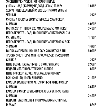
ЭКСЦЕНТРИКИ "СЕКРЕТКИ"+КЛЮЧ ПЕРЕД.
(100ММ)+ЗАД.(135ММ)+ПОДСЕД.(30ММ).TRANZX
1 816Р.
ХОМУТ ПОДСЕДЕЛЬНЫЙ С ЭКСЦЕНТРИКОМ 28,6ММ,
ЧЕРНЫЙ
212Р.
СИСТЕМА TOURNEY EFCTY5012E60XLB 2X7/8 СКОР.
SHIMANO
4 020Р.
ВИЛКА 26" 1'' ШТОК 220 ММ, РЕЗЬБА 50 ММ HORST
3 490Р.
ПЕРЕКЛЮЧАТЕЛЬ ЗАДНИЙ TOURNEY ARDTX800SGSL 7-8
СК. SHIMANO
1 780Р.
ПЕРЕКЛЮЧАТЕЛЬ ЗАДНИЙ TOURNEY ARDTY300D 6-7 СК.
SHIMANO
1 670Р.
ВИЛКА АМОРТИЗАЦИОННАЯ 26"Х 28,6 RST GILA TNL
8 990Р.
ТРОСИК 3-051 ТОРМ. MTB НЕРЖ. W6053R 1.5Х2000ММ
СLARK'S
212Р.
ЦЕПЬ DEORE/TIAGRA 114ЗВ. 9 СКОР. SHIMANO
2 968Р.
ПЕДАЛИ MTB/CROSS/ TREKKING AUTHOR
890Р.
ЦЕПЬ 6-8 СКОР. ALIVIO/ACERA/ALTUS/TOURNEY
ECNHG40114Q 114ЗВ. SHIMANO
2 190Р.
КАССЕТА ECSHG318134 ALTUS 8Х11-34 IG/HG 8 СКОР.
SHIMANO
3 640Р.
КАССЕТА 8 СКОР. ECSHG418130 ACERA 8Х11-30 IG/HG
SHIMANO
2 490Р.
ПЕДАЛИ ПЛАСТИКОВЫЕ С ОТРАЖАТЕЛЯМИ, ЧЕРНЫЕ.
M-WAVE
824Р.