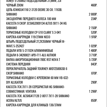
ХОМУТ 5-250802 ПОДСЕДЕЛЬНЫЙ 31,8ММ, 23Г
ЧЕРНЫЙ ZOOM
460Р.
ЦЕПЬ ICNHG54116I 2-3120 DEORE 30 СК. 116ЗВ.
SHIMANO
2 800Р.
ЭКСЦЕНТРИК ПЕРЕДНЕГО КОЛЕСА 100 ММ
234Р.
КАССЕТА 9 СКОР. ECSHG2009134 ALTUS 9Х11-34 HG
SHIMANO
2 150Р.
ТОРМОЗНЫЕ КОЛОДКИ CP-510 CLARK'S 3-041
520Р.
КАРЕТКА-КАРТРИДЖ 119/27ММ NECO
1 976Р.
ШТЫРЬ ПОДСЕДЕЛЬНЫЙ 27,2Х350ММ ЧЕРНЫЙ M-
WAVE 5-252427
1 029Р.
ПЕДАЛИ MTB 5-311024 АЛЮМИНИЕВЫЕ
1 480Р.
ПЕДАЛИ 8-34200021 APD-F11-ALU AUTHOR
3 710Р.
ВИЛКА АМОРТИЗАЦИОННАЯ 700С RST NOVA T
5 720Р.
СИСТЕМА ПЕРЕДНЯЯ
843Р.
ПЕРЕКЛЮЧАТЕЛЬ ЗАДНИЙ TOURNEY ARDTZ500GSB 6
СКОР.SHIMANO
870Р.
ТОРМОЗНЫЕ КОЛОДКИ С КРЕПЕЖОМ 60 ММ VB-632-
DIY ALLIGATOR
290Р.
КАССЕТА 7СК.7Х11-28 СЕРЕБРИСТАЯ HG SHIMANO-
СОВМЕСТИМАЯ. VENTURA
1 296Р.
КАССЕТА 7СК. ACSHG417128 2-8017 7Х11-28 SHIMANO
ACERA/ALTUS
850Р.
КАРЕТКА-КАРТРИДЖ ДЛЯ КЛИНЬЕВ 136/37ММ