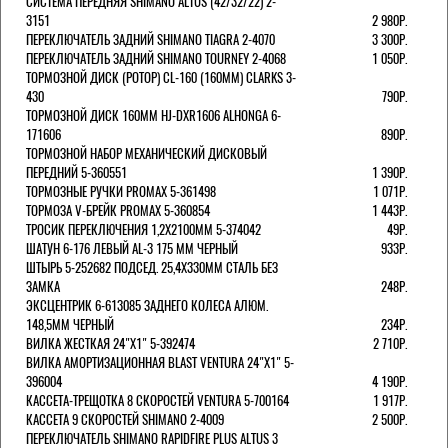
СИСТЕМА ПЕРЕДНЯЯ SHIMANO ALTUS (42/32/22) 2-
3151
2 980Р.
ПЕРЕКЛЮЧАТЕЛЬ ЗАДНИЙ SHIMANO TIAGRA 2-4070
3 300Р.
ПЕРЕКЛЮЧАТЕЛЬ ЗАДНИЙ SHIMANO TOURNEY 2-4068
1 050Р.
ТОРМОЗНОЙ ДИСК (РОТОР) CL-160 (160ММ) CLARKS 3-
430
790Р.
ТОРМОЗНОЙ ДИСК 160ММ HJ-DXR1606 ALHONGA 6-
171606
890Р.
ТОРМОЗНОЙ НАБОР МЕХАНИЧЕСКИЙ ДИСКОВЫЙ
ПЕРЕДНИЙ 5-360551
1 390Р.
ТОРМОЗНЫЕ РУЧКИ PROMAX 5-361498
1 071Р.
ТОРМОЗА V-БРЕЙК PROMAX 5-360854
1 443Р.
ТРОСИК ПЕРЕКЛЮЧЕНИЯ 1,2Х2100ММ 5-374042
49Р.
ШАТУН 6-176 ЛЕВЫЙ AL-3 175 ММ ЧЕРНЫЙ
933Р.
ШТЫРЬ 5-252682 ПОДСЕД. 25,4Х330ММ СТАЛЬ БЕЗ
ЗАМКА
248Р.
ЭКСЦЕНТРИК 6-613085 ЗАДНЕГО КОЛЕСА АЛЮМ.
148,5ММ ЧЕРНЫЙ
234Р.
ВИЛКА ЖЕСТКАЯ 24"Х1" 5-392474
2 710Р.
ВИЛКА АМОРТИЗАЦИОННАЯ BLAST VENTURA 24"Х1" 5-
396004
4 190Р.
КАССЕТА-ТРЕЩОТКА 8 СКОРОСТЕЙ VENTURA 5-700164
1 917Р.
КАССЕТА 9 СКОРОСТЕЙ SHIMANO 2-4009
2 500Р.
ПЕРЕКЛЮЧАТЕЛЬ SHIMANO RAPIDFIRE PLUS ALTUS 3