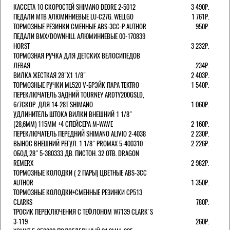
КАССЕТА 10 СКОРОСТЕЙ SHIMANO DEORE 2-5012
3 490Р.
ПЕДАЛИ MTB АЛЮМИНИЕВЫЕ LU-C27G. WELLGO
1 761Р.
ТОРМОЗНЫЕ РЕЗИНКИ СМЕННЫЕ ABS-3CC-P AUTHOR
950Р.
ПЕДАЛИ BMX/DOWNHILL АЛЮМИНИЕВЫЕ 00-170839
HORST
3 232Р.
ТОРМОЗНАЯ РУЧКА ДЛЯ ДЕТСКИХ ВЕЛОСИПЕДОВ
ЛЕВАЯ
234Р.
ВИЛКА ЖЕСТКАЯ 28"Х1 1/8"
2 403Р.
ТОРМОЗНЫЕ РУЧКИ ML520 V-БРЭЙК ПАРА TEKTRO
1 540Р.
ПЕРЕКЛЮЧАТЕЛЬ ЗАДНИЙ TOURNEY ARDTY200GSLD,
6/7СКОР. ДЛЯ 14-28T SHIMANO
1 060Р.
УДЛИНИТЕЛЬ ШТОКА ВИЛКИ ВНЕШНИЙ 1 1/8"
(28,6ММ) 115ММ +4 СПЕЙСЕРА M-WAVE
2 160Р.
ПЕРЕКЛЮЧАТЕЛЬ ПЕРЕДНИЙ SHIMANO ALIVIO 2-4038
2 230Р.
ВЫНОС ВНЕШНИЙ РЕГУЛ. 1 1/8" PROMAX 5-400310
2 226Р.
ОБОД 28" 5-380333 ДВ. ПИСТОН. 32 ОТВ. DRAGON
REMERX
2 982Р.
ТОРМОЗНЫЕ КОЛОДКИ ( 2 ПАРЫ) ЦВЕТНЫЕ ABS-3CC
AUTHOR
1 350Р.
ТОРМОЗНЫЕ КОЛОДКИ+СМЕННЫЕ РЕЗИНКИ CP513
CLARKS
780Р.
ТРОСИК ПЕРЕКЛЮЧЕНИЯ С ТЕФЛОНОМ W7139 СLARK'S
3-119
260Р.