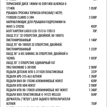
ТОРМОЗНОЙ ДИСК 140ММ HJ-DXR1406 ALHONGA 6-
171406
1 059Р.
РУБАШКА ТРОСИКА ТОРМОЗА КРАСНАЯ(1 МЕТР)
Y1005DB CLARKS 3-244
3 598Р.
НАПРАВЛЯЮЩИЕ ДЛЯ РУБАШКИ/ГИДРОЛИНИИ M-
WAVE 5-370295
492Р.
БОЛТ КАРЕТКИ LASCO LCB-1513 6-170513
70Р.
ОБОД 27,5" 32 ОТВЕРСТИЯ, ДВОЙНОЙ, 00-180915
ПИСТОНИРОВАННЫЙ
1 146Р.
ОБОД 29" 00-180920 32 ОТВЕРСТИЯ, ДВОЙНОЙ,
ПИСТОНИРОВАННЫЙ
1 232Р.
ОБОД 28" A-M5 SHINING 36 ОТВЕРСТИЯ, ДВОЙНОЙ 6-
162865
1 693Р.
ОБОД 20" 2 ОТВЕРСТИЯ, ОДИНАРНЫЙ FAT
TIRE/SNOWBIKE 5-381090
2 900Р.
ПЕДАЛИ ДЕТСКИЕ MTB 5-311028 ПЛАСТИКОВЫЕ
237Р.
ПЕДАЛИ APD-315-ALU AUTHOR
1 360Р.
ПЕДАЛИ BMX 00-170340 АЛЮМИНИЕВЫЕ HORST
428Р.
ПЕДАЛИ MTB H04 HORST
2 990Р.
ПЕДАЛИ MTB 00-170828 АЛЮМИНИЕВЫЕ H07 HORST
1 346Р.
ПЕДАЛИ BMX ПЛАСТИКОВЫЕ 6-14123 WELLGO
564Р.
ДЕРЖАТЕЛЬ ("ПЕТУХ") ДЛЯ ЗАДНЕГО ПЕРЕКЛЮЧАТЕЛЯ
AUTHOR
750Р.