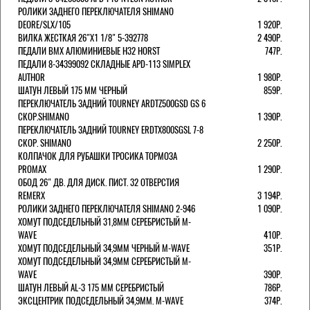
РОЛИКИ ЗАДНЕГО ПЕРЕКЛЮЧАТЕЛЯ SHIMANO
DEORE/SLX/105
1 920Р.
ВИЛКА ЖЕСТКАЯ 26"Х1 1/8" 5-392778
2 490Р.
ПЕДАЛИ BMX АЛЮМИНИЕВЫЕ H32 HORST
747Р.
ПЕДАЛИ 8-34399092 СКЛАДНЫЕ APD-113 SIMPLEX
AUTHOR
1 980Р.
ШАТУН ЛЕВЫЙ 175 ММ ЧЕРНЫЙ
859Р.
ПЕРЕКЛЮЧАТЕЛЬ ЗАДНИЙ TOURNEY ARDTZ500GSD GS 6
СКОР.SHIMANO
1 390Р.
ПЕРЕКЛЮЧАТЕЛЬ ЗАДНИЙ TOURNEY ERDTX800SGSL 7-8
СКОР. SHIMANO
2 250Р.
КОЛПАЧОК ДЛЯ РУБАШКИ ТРОСИКА ТОРМОЗА
PROMAX
1 290Р.
ОБОД 26" ДВ. ДЛЯ ДИСК. ПИСТ. 32 ОТВЕРСТИЯ
REMERX
3 194Р.
РОЛИКИ ЗАДНЕГО ПЕРЕКЛЮЧАТЕЛЯ SHIMANO 2-946
1 090Р.
ХОМУТ ПОДСЕДЕЛЬНЫЙ 31,8ММ СЕРЕБРИСТЫЙ M-
WAVE
410Р.
ХОМУТ ПОДСЕДЕЛЬНЫЙ 34,9ММ ЧЕРНЫЙ M-WAVE
351Р.
ХОМУТ ПОДСЕДЕЛЬНЫЙ 34,9ММ СЕРЕБРИСТЫЙ M-
WAVE
390Р.
ШАТУН ЛЕВЫЙ AL-3 175 ММ СЕРЕБРИСТЫЙ
786Р.
ЭКСЦЕНТРИК ПОДСЕДЕЛЬНЫЙ 34,9ММ. M-WAVE
374Р.