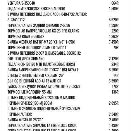
VENTURA 5-359940
664Р.
ПЕДАЛИ MTB/CROSS/TREKKING AUTHOR
1 500Р.
ВТУЛКА ПЕРЕДНЯЯ ПОД ДИСК ACO H04D-F/32 AUTHOR
8-23410112
5 620Р.
ПЕРЕКЛЮЧАТЕЛЬ ЗАДНИЙ SHIMANO 2-5036
1 390Р.
ТОРМОЗНАЯ НАПРАВЛЯЮЩАЯ CX-23-1PB CLARKS
220Р.
ТОРМОЗА ROAD 5-360512
1 863Р.
ВИЛКА ЖЕСТКАЯ RST RF-M7 28"Х1 1/8" 1-0501
7 450Р.
ТОРМОЗНЫЕ КОЛОДКИ 70ММ 00-170111
70Р.
ВТУЛКА ПЕРЕДНЯЯ 2-987 EHBM525ABLS, DEORE, 32
ОТВ. ПОД ДИСК SHIMANO
2 120Р.
ПЕДАЛИ 00-170170 МТВ ПЛАСТИКОВЫЕ HORST
234Р.
ВИЛКА АМОРТИЗАЦИОННАЯ 700СХ1" RST NOVA T
6 290Р.
СПИЦА С НИППЕЛЕМ 258 Х 2,0 ММ, 26"
14Р.
ВЫНОС ВНЕШНИЙ ACO-AJ 15 AUTHOR
3 590Р.
ГАЙКА ОСИ ВТУЛКИ РЕЗЬБА М10 WELDTITE 7-08373
178Р.
ТОРМОЗНЫЕ КОЛОДКИ 55 ММ
136Р.
ШТЫРЬ ПОДСЕДЕЛЬНЫЙ 27,2Х400ММ МАТОВО-
ЧЕРНЫЙ SP-D322(ISO-M) ZOOM
2 895Р.
ШТЫРЬ 8-29466435 ПОДСЕДЕЛЬНЫЙ 31,6X400ММ
ЧЕРНЫЙ AUTHOR
2 340Р.
ВИЛКА ЖЕСТКАЯ 26"Х1"
2 780Р.
ПЕРЕКЛЮЧАТЕЛЬ SHIMANO EZ FIRE PLUS 3 СКОР.
1 490Р.
ПЕРЕКЛЮЧАТЕЛЬ SHIMANO EZ FIRE PLUS 6 СКОР.
1 490Р.