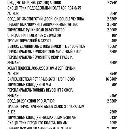
ОБОД 26" NEON PRO (32 ОТВ) AUTHOR
2 274Р.
ЭКСЦЕНТРИК ПОДСЕДЕЛЬНЫЙ БОЛТ AQR-R04-6/45
AUTHOR
304Р.
ОБОД 26" 36 ОТВЕРСТИЙ, ДВОЙНОЙ DOUBLE VENTURA
2 550Р.
ПЕДАЛИ BMX/DOWNHILL АЛЮМИНИЕВЫЕ. WELLGO
3 528Р.
ТОРМОЗНЫЕ РУЧКИ ROAD RL340 TEKTRO
2 990Р.
СПИЦА С НИППЕЛЕМ 192 Х 2,0ММ, 20"
10Р.
ТРОСИК ТОРМОЗНОЙ 5-372021
49Р.
ВЫНОС/УДЛИНИТЕЛЬ ШТОКА ВИЛКИ 1 1/8" SC-STH02
1 556Р.
ПЕРЕКЛЮЧАТЕЛЬ REVOSHIFT SHIMANO ЛЕВЫЙ 2-970
650Р.
ПЕРЕКЛЮЧАТЕЛЬ REVOSHIFT 6 СКОР. ПРАВЫЙ.
SHIMANO
650Р.
ХОМУТ ПОДСЕД. ACO-A205 31,8ММ 25Г ЧЕРНЫЙ
AUTHOR
474Р.
ВИЛКА ЖЕСТКАЯ RST RF-M6 26"Х1 1/8" 1-0500
16 340Р.
ТОРМОЗНЫЕ КОЛОДКИ 60 ММ
70Р.
ПЕРЕКЛЮЧАТЕЛЬ TOURNEY REVOSHIFT 7 СКОР.
SHIMANO
745Р.
ОБОД 28-29" XENON PRO AUTHOR
2 550Р.
ТРОСИК ПЕРЕКЛЮЧЕНИЯ W5056 CLARK'S 1.1Х2275ММ
3-173
250Р.
ТОРМОЗНЫЕ КОЛОДКИ PROMAX 70ММ 5-361768
313Р.
ЭКСЦЕНТРИК ПЕРЕДНЕГО КОЛЕСА 100 ММ
199Р.
ПЕДАЛИ 8-34200030 APD-F13-NYLON AUTHOR
2 310Р.