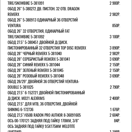
TIRE/SNOWBIKE 5-381091
2 900Р.
ОБОД 26" 5-380272 ДВ. ПИСТОН. 32 ОТВ. DRAGON
REMERX
2 982Р.
ОБОД 26" 5-380913 ОДИНАРНЫЙ 36 ОТВЕРСТИЙ
VENTURA
850Р.
ОБОД 26" 32 ОТВЕРСТИЯ, ОДИНАРНЫЙ FAT
TIRE/SNOWBIKE 5-381092
3 100Р.
ОБОД 27.5" 5-380451 ДВОЙНОЙ Д/ДИСК.
ПИСТОНИРОВАННЫЙ 32 ОТВЕРСТИЯ TOP DISC REMERX
3 890Р.
ОБОД 28" ЧЕРНЫЙ REMERX 5-381040
2 982Р.
ОБОД 28" СЕРЕБРИСТЫЙ REMERX 5-381041
3 690Р.
ОБОД 28" СИНИЙ REMERX 5-381044
2 150Р.
ОБОД 28" ЗЕЛЕНЫЙ REMERX 5-381045
2 150Р.
ОБОД 28" РОЗОВЫЙ REMERX 5-381048
3 690Р.
ОБОД 28/29" ДВОЙНОЙ 36 ОТВЕРСТИЙ VENTURA-
DOUBLE 5-381025
2 790Р.
ОБОД 27.5" 6-152721 ДВОЙНОЙ ПИСТОНИРОВАННЫЙ
Д/ДИСК. MD21 ALEXRIMS
2 400Р.
ОБОД 27.5" ДЛЯ MTB, 36 ОТВЕРСТИЯ, ДВОЙНОЙ
SHINING 6-172736
1 676Р.
ОБОД 27,5"/650B RADON PRO AUTHOR 8-36091605
2 604Р.
ОСЬ 00-170121 ЗАДНЯЯ ПОД ГАЙКУ 170MM, 3/8"
84Р.
ОСЬ ЗАДНЯЯ ПОД ГАЙКУ 9.5Х175ММ WELDTITE
(АНГЛИЯ)
1 198Р.