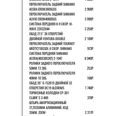
ПЕРЕКЛЮЧАТЕЛЬ ЗАДНИЙ SHIMANO
ACERA ERDM360SGSS
2 900Р.
ПЕРЕКЛЮЧАТЕЛЬ ЗАДНИЙ SHIMANO
ALIVIO ERDM4000SGS
3 990Р.
СИСТЕМА ПЕРЕДНЯЯ 8-9 СКОР. M-
WAVE 22Х32Х44
3 250Р.
ОБОД 27.5" 36 ОТВЕРСТИЙ
ДВОЙНОЙ VENTURA-DOUBLE
2 100Р.
ПЕРЕКЛЮЧАТЕЛЬ ЗАДНИЙ TOURNEY
ARDTY21BGSDL 6 СКОР. SHIMANO
973Р.
СИСТЕМА ПЕРЕДНЯЯ SHIMANO
ACERA(48Х38Х28Т) 2-1047
8 940Р.
РОЛИКИ ЗАДНЕГО ПЕРЕКЛЮЧАТЕЛЯ
50ММ 13 ЗУБ
253Р.
РОЛИКИ ЗАДНЕГО ПЕРЕКЛЮЧАТЕЛЯ
40ММ 10 ЗУБ.
168Р.
ОБОД 26" 6-152619 ДВОЙНОЙ 32
ОТВЕРСТИЯ DC19 ALEXRIMS
1 740Р.
ТОРМОЗНЫЕ КОЛОДКИ CP-301
CLARK'S 3-449
370Р.
ШТЫРЬ АМОРТИЗАЦИОННЫЙ
27,2Х350ММ АЛЮМИНИЙ, ХОД
35ММ. ZOOM
2 317Р.