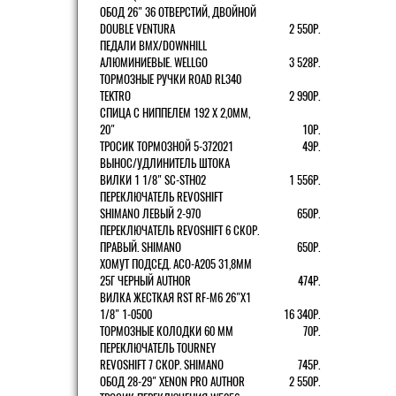
ОБОД 26" 36 ОТВЕРСТИЙ, ДВОЙНОЙ
DOUBLE VENTURA
2 550Р.
ПЕДАЛИ BMX/DOWNHILL
АЛЮМИНИЕВЫЕ. WELLGO
3 528Р.
ТОРМОЗНЫЕ РУЧКИ ROAD RL340
TEKTRO
2 990Р.
СПИЦА С НИППЕЛЕМ 192 Х 2,0ММ,
20"
10Р.
ТРОСИК ТОРМОЗНОЙ 5-372021
49Р.
ВЫНОС/УДЛИНИТЕЛЬ ШТОКА
ВИЛКИ 1 1/8" SC-STH02
1 556Р.
ПЕРЕКЛЮЧАТЕЛЬ REVOSHIFT
SHIMANO ЛЕВЫЙ 2-970
650Р.
ПЕРЕКЛЮЧАТЕЛЬ REVOSHIFT 6 СКОР.
ПРАВЫЙ. SHIMANO
650Р.
ХОМУТ ПОДСЕД. ACO-A205 31,8ММ
25Г ЧЕРНЫЙ AUTHOR
474Р.
ВИЛКА ЖЕСТКАЯ RST RF-M6 26"Х1
1/8" 1-0500
16 340Р.
ТОРМОЗНЫЕ КОЛОДКИ 60 ММ
70Р.
ПЕРЕКЛЮЧАТЕЛЬ TOURNEY
REVOSHIFT 7 СКОР. SHIMANO
745Р.
ОБОД 28-29" XENON PRO AUTHOR
2 550Р.