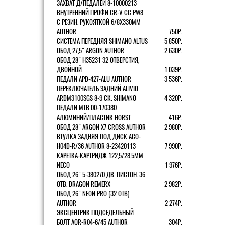
ЗАХВАТ Д/ПЕДАЛЕЙ 8-10000213
ВНУТРЕННИЙ ПРОФИ CR-V CC PW8
С РЕЗИН. РУКОЯТКОЙ 6/8X330ММ
AUTHOR
750Р.
СИСТЕМА ПЕРЕДНЯЯ SHIMANO ALTUS
5 850Р.
ОБОД 27,5" ARGON AUTHOR
2 630Р.
ОБОД 28" H35231 32 ОТВЕРСТИЯ,
ДВОЙНОЙ
1 039Р.
ПЕДАЛИ APD-427-ALU AUTHOR
3 536Р.
ПЕРЕКЛЮЧАТЕЛЬ ЗАДНИЙ ALIVIO
ARDM3100SGS 8-9 СК. SHIMANO
4 320Р.
ПЕДАЛИ MTB 00-170380
АЛЮМИНИЙ/ПЛАСТИК HORST
416Р.
ОБОД 28" ARGON X7 CROSS AUTHOR
2 980Р.
ВТУЛКА ЗАДНЯЯ ПОД ДИСК ACO-
H04D-R/36 AUTHOR 8-23420113
7 990Р.
КАРЕТКА-КАРТРИДЖ 122,5/28,5ММ
NECO
1 976Р.
ОБОД 26" 5-380270 ДВ. ПИСТОН. 36
ОТВ. DRAGON REMERX
2 982Р.
ОБОД 26" NEON PRO (32 ОТВ)
AUTHOR
2 274Р.
ЭКСЦЕНТРИК ПОДСЕДЕЛЬНЫЙ
БОЛТ AQR-R04-6/45 AUTHOR
304Р.