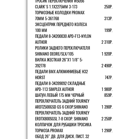
ТРОСИК ПЕРЕКЛЮЧЕНИЯ W5056
CLARK'S 1.1Х2275ММ 3-173
250Р.
ТОРМОЗНЫЕ КОЛОДКИ PROMAX
70ММ 5-361768
313Р.
ЭКСЦЕНТРИК ПЕРЕДНЕГО КОЛЕСА
100 ММ
199Р.
ПЕДАЛИ 8-34200030 APD-F13-NYLON
AUTHOR
2 310Р.
РОЛИКИ ЗАДНЕГО ПЕРЕКЛЮЧАТЕЛЯ
SHIMANO DEORE/SLX/105
1 920Р.
ВИЛКА ЖЕСТКАЯ 26"Х1 1/8" 5-
392778
2 490Р.
ПЕДАЛИ BMX АЛЮМИНИЕВЫЕ H32
HORST
747Р.
ПЕДАЛИ 8-34399092 СКЛАДНЫЕ
APD-113 SIMPLEX AUTHOR
1 980Р.
ШАТУН ЛЕВЫЙ 175 ММ ЧЕРНЫЙ
859Р.
ПЕРЕКЛЮЧАТЕЛЬ ЗАДНИЙ TOURNEY
ARDTZ500GSD GS 6 СКОР.SHIMANO
1 390Р.
ПЕРЕКЛЮЧАТЕЛЬ ЗАДНИЙ TOURNEY
ERDTX800SGSL 7-8 СКОР. SHIMANO
2 250Р.
КОЛПАЧОК ДЛЯ РУБАШКИ ТРОСИКА
ТОРМОЗА PROMAX
1 290Р.
ОБОД 26" ДВ. ДЛЯ ДИСК. ПИСТ. 32