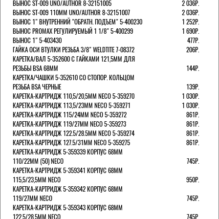
ВЫНОС ST-009 UNO/AUTHOR 8-32151005
2 036Р.
ВЫНОС ST-009 110ММ UNO/AUTHOR 8-32151007
2 036Р.
ВЫНОС 1" ВНУТРЕННИЙ "ОБРАТН. ПОДЪЕМ" 5-400230
1 252Р.
ВЫНОС PROMAX РЕГУЛИРУЕМЫЙ 1 1/8" 5-400299
1 690Р.
ВЫНОС 1" 5-403430
477Р.
ГАЙКА ОСИ ВТУЛКИ РЕЗЬБА 3/8" WELDTITE 7-08372
206Р.
КАРЕТКА/ВАЛ 5-352600 С ГАЙКАМИ 121,5ММ ДЛЯ
РЕЗЬБЫ BSA 68ММ
144Р.
КАРЕТКА/ЧАШКИ 5-352610 СО СТОПОР. КОЛЬЦОМ
РЕЗЬБА BSA ЧЕРНЫЕ
139Р.
КАРЕТКА-КАРТРИДЖ 110,5/20,5ММ NECO 5-359270
1 030Р.
КАРЕТКА-КАРТРИДЖ 113,5/23ММ NECO 5-359271
1 030Р.
КАРЕТКА-КАРТРИДЖ 115/24ММ NECO 5-359272
861Р.
КАРЕТКА-КАРТРИДЖ 119/27ММ NECO 5-359273
861Р.
КАРЕТКА-КАРТРИДЖ 122.5/28.5ММ NECO 5-359274
861Р.
КАРЕТКА-КАРТРИДЖ 127.5/31ММ NECO 5-359275
861Р.
КАРЕТКА-КАРТРИДЖ 5-359339 КОРПУС 68ММ
110/22ММ (50) NECO
745Р.
КАРЕТКА-КАРТРИДЖ 5-359341 КОРПУС 68ММ
115,5/23,5ММ NECO
950Р.
КАРЕТКА-КАРТРИДЖ 5-359342 КОРПУС 68ММ
119/27ММ NECO
745Р.
КАРЕТКА-КАРТРИДЖ 5-359343 КОРПУС 68ММ
122,5/28,5ММ NECO
745Р.