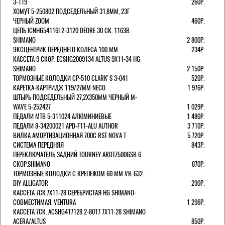
3-119
260Р.
ХОМУТ 5-250802 ПОДСЕДЕЛЬНЫЙ 31,8ММ, 23Г
ЧЕРНЫЙ ZOOM
460Р.
ЦЕПЬ ICNHG54116I 2-3120 DEORE 30 СК. 116ЗВ.
SHIMANO
2 800Р.
ЭКСЦЕНТРИК ПЕРЕДНЕГО КОЛЕСА 100 ММ
234Р.
КАССЕТА 9 СКОР. ECSHG2009134 ALTUS 9Х11-34 HG
SHIMANO
2 150Р.
ТОРМОЗНЫЕ КОЛОДКИ CP-510 CLARK'S 3-041
520Р.
КАРЕТКА-КАРТРИДЖ 119/27ММ NECO
1 976Р.
ШТЫРЬ ПОДСЕДЕЛЬНЫЙ 27,2Х350ММ ЧЕРНЫЙ M-
WAVE 5-252427
1 029Р.
ПЕДАЛИ MTB 5-311024 АЛЮМИНИЕВЫЕ
1 480Р.
ПЕДАЛИ 8-34200021 APD-F11-ALU AUTHOR
3 710Р.
ВИЛКА АМОРТИЗАЦИОННАЯ 700С RST NOVA T
5 720Р.
СИСТЕМА ПЕРЕДНЯЯ
843Р.
ПЕРЕКЛЮЧАТЕЛЬ ЗАДНИЙ TOURNEY ARDTZ500GSB 6
СКОР.SHIMANO
870Р.
ТОРМОЗНЫЕ КОЛОДКИ С КРЕПЕЖОМ 60 ММ VB-632-
DIY ALLIGATOR
290Р.
КАССЕТА 7СК.7Х11-28 СЕРЕБРИСТАЯ HG SHIMANO-
СОВМЕСТИМАЯ. VENTURA
1 296Р.
КАССЕТА 7СК. ACSHG417128 2-8017 7Х11-28 SHIMANO
ACERA/ALTUS
850Р.