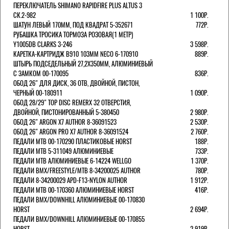
ПЕРЕКЛЮЧАТЕЛЬ SHIMANO RAPIDFIRE PLUS ALTUS 3
СК.2-982
1 100Р.
ШАТУН ЛЕВЫЙ 170ММ, ПОД КВАДРАТ 5-352671
772Р.
РУБАШКА ТРОСИКА ТОРМОЗА РОЗОВАЯ(1 МЕТР)
Y1005DB CLARKS 3-246
3 598Р.
КАРЕТКА-КАРТРИДЖ B910 103ММ NECO 6-170910
889Р.
ШТЫРЬ ПОДСЕДЕЛЬНЫЙ 27,2Х350ММ, АЛЮМИНИЕВЫЙ
С ЗАМКОМ 00-170095
836Р.
ОБОД 26" ДЛЯ ДИСК, 36 ОТВ, ДВОЙНОЙ, ПИСТОН,
ЧЕРНЫЙ 00-180911
1 090Р.
ОБОД 28/29" TOP DISC REMERX 32 ОТВЕРСТИЯ,
ДВОЙНОЙ, ПИСТОНИРОВАННЫЙ 5-380450
2 980Р.
ОБОД 26" ARGON X7 AUTHOR 8-36091523
2 530Р.
ОБОД 26" ARGON PRO X7 AUTHOR 8-36091524
2 760Р.
ПЕДАЛИ МТВ 00-170290 ПЛАСТИКОВЫЕ HORST
188Р.
ПЕДАЛИ MTB 5-311049 АЛЮМИНИЕВЫЕ
733Р.
ПЕДАЛИ MTB АЛЮМИНИЕВЫЕ 6-14224 WELLGO
1 370Р.
ПЕДАЛИ BMX/FREESTYLE/MTB 8-34200025 AUTHOR
780Р.
ПЕДАЛИ 8-34200029 APD-F13-NYLON AUTHOR
1 912Р.
ПЕДАЛИ МТВ 00-170360 АЛЮМИНИЕВЫЕ HORST
416Р.
ПЕДАЛИ BMX/DOWNHILL АЛЮМИНИЕВЫЕ 00-170830
HORST
2 694Р.
ПЕДАЛИ BMX/DOWNHILL АЛЮМИНИЕВЫЕ 00-170855
HORST
2 919Р.