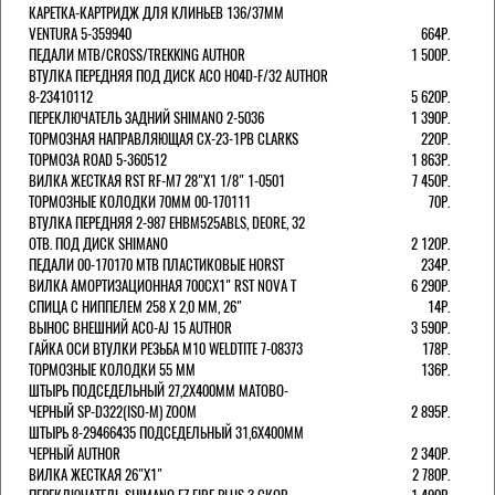
КАРЕТКА-КАРТРИДЖ ДЛЯ КЛИНЬЕВ 136/37ММ
VENTURA 5-359940
664Р.
ПЕДАЛИ MTB/CROSS/TREKKING AUTHOR
1 500Р.
ВТУЛКА ПЕРЕДНЯЯ ПОД ДИСК ACO H04D-F/32 AUTHOR
8-23410112
5 620Р.
ПЕРЕКЛЮЧАТЕЛЬ ЗАДНИЙ SHIMANO 2-5036
1 390Р.
ТОРМОЗНАЯ НАПРАВЛЯЮЩАЯ CX-23-1PB CLARKS
220Р.
ТОРМОЗА ROAD 5-360512
1 863Р.
ВИЛКА ЖЕСТКАЯ RST RF-M7 28"Х1 1/8" 1-0501
7 450Р.
ТОРМОЗНЫЕ КОЛОДКИ 70ММ 00-170111
70Р.
ВТУЛКА ПЕРЕДНЯЯ 2-987 EHBM525ABLS, DEORE, 32
ОТВ. ПОД ДИСК SHIMANO
2 120Р.
ПЕДАЛИ 00-170170 МТВ ПЛАСТИКОВЫЕ HORST
234Р.
ВИЛКА АМОРТИЗАЦИОННАЯ 700СХ1" RST NOVA T
6 290Р.
СПИЦА С НИППЕЛЕМ 258 Х 2,0 ММ, 26"
14Р.
ВЫНОС ВНЕШНИЙ ACO-AJ 15 AUTHOR
3 590Р.
ГАЙКА ОСИ ВТУЛКИ РЕЗЬБА М10 WELDTITE 7-08373
178Р.
ТОРМОЗНЫЕ КОЛОДКИ 55 ММ
136Р.
ШТЫРЬ ПОДСЕДЕЛЬНЫЙ 27,2Х400ММ МАТОВО-
ЧЕРНЫЙ SP-D322(ISO-M) ZOOM
2 895Р.
ШТЫРЬ 8-29466435 ПОДСЕДЕЛЬНЫЙ 31,6X400ММ
ЧЕРНЫЙ AUTHOR
2 340Р.
ВИЛКА ЖЕСТКАЯ 26"Х1"
2 780Р.