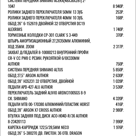
СИСТЕМА ПЕРЕДНЯЯ SHIMANO ACERA(48Х38Х28Т) 2-
1047
8 940Р.
РОЛИКИ ЗАДНЕГО ПЕРЕКЛЮЧАТЕЛЯ 50ММ 13 ЗУБ
253Р.
РОЛИКИ ЗАДНЕГО ПЕРЕКЛЮЧАТЕЛЯ 40ММ 10 ЗУБ.
168Р.
ОБОД 26" 6-152619 ДВОЙНОЙ 32 ОТВЕРСТИЯ DC19
ALEXRIMS
1 740Р.
ТОРМОЗНЫЕ КОЛОДКИ CP-301 CLARK'S 3-449
370Р.
ШТЫРЬ АМОРТИЗАЦИОННЫЙ 27,2Х350ММ АЛЮМИНИЙ,
ХОД 35ММ. ZOOM
2 317Р.
ЗАХВАТ Д/ПЕДАЛЕЙ 8-10000213 ВНУТРЕННИЙ ПРОФИ
CR-V CC PW8 С РЕЗИН. РУКОЯТКОЙ 6/8X330ММ
AUTHOR
750Р.
СИСТЕМА ПЕРЕДНЯЯ SHIMANO ALTUS
5 850Р.
ОБОД 27,5" ARGON AUTHOR
2 630Р.
ОБОД 28" H35231 32 ОТВЕРСТИЯ, ДВОЙНОЙ
1 039Р.
ПЕДАЛИ APD-427-ALU AUTHOR
3 536Р.
ПЕРЕКЛЮЧАТЕЛЬ ЗАДНИЙ ALIVIO ARDM3100SGS 8-9
СК. SHIMANO
4 320Р.
ПЕДАЛИ MTB 00-170380 АЛЮМИНИЙ/ПЛАСТИК HORST
416Р.
ОБОД 28" ARGON X7 CROSS AUTHOR
2 980Р.
ВТУЛКА ЗАДНЯЯ ПОД ДИСК ACO-H04D-R/36 AUTHOR
8-23420113
7 990Р.
КАРЕТКА-КАРТРИДЖ 122,5/28,5ММ NECO
1 976Р.
ОБОД 26" 5-380270 ДВ. ПИСТОН. 36 ОТВ. DRAGON