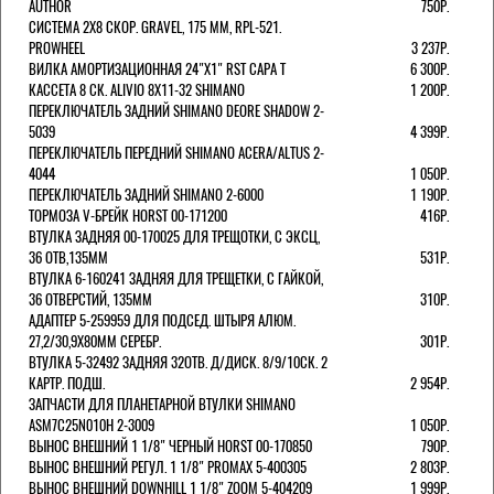
AUTHOR
750Р.
СИСТЕМА 2Х8 СКОР. GRAVEL, 175 ММ, RPL-521.
PROWHEEL
3 237Р.
ВИЛКА АМОРТИЗАЦИОННАЯ 24"Х1" RST CAPA Т
6 300Р.
КАССЕТА 8 СК. ALIVIO 8Х11-32 SHIMANO
1 200Р.
ПЕРЕКЛЮЧАТЕЛЬ ЗАДНИЙ SHIMANO DEORE SHADOW 2-
5039
4 399Р.
ПЕРЕКЛЮЧАТЕЛЬ ПЕРЕДНИЙ SHIMANO ACERA/ALTUS 2-
4044
1 050Р.
ПЕРЕКЛЮЧАТЕЛЬ ЗАДНИЙ SHIMANO 2-6000
1 190Р.
ТОРМОЗА V-БРЕЙК HORST 00-171200
416Р.
ВТУЛКА ЗАДНЯЯ 00-170025 ДЛЯ ТРЕЩОТКИ, С ЭКСЦ,
36 ОТВ,135ММ
531Р.
ВТУЛКА 6-160241 ЗАДНЯЯ ДЛЯ ТРЕЩЕТКИ, С ГАЙКОЙ,
36 ОТВЕРСТИЙ, 135ММ
310Р.
АДАПТЕР 5-259959 ДЛЯ ПОДСЕД. ШТЫРЯ АЛЮМ.
27,2/30,9Х80ММ СЕРЕБР.
301Р.
ВТУЛКА 5-32492 ЗАДНЯЯ 32ОТВ. Д/ДИСК. 8/9/10СК. 2
КАРТР. ПОДШ.
2 954Р.
ЗАПЧАСТИ ДЛЯ ПЛАНЕТАРНОЙ ВТУЛКИ SHIMANO
ASM7C25N010H 2-3009
1 050Р.
ВЫНОС ВНЕШНИЙ 1 1/8" ЧЕРНЫЙ HORST 00-170850
790Р.
ВЫНОС ВНЕШНИЙ РЕГУЛ. 1 1/8" PROMAX 5-400305
2 803Р.
ВЫНОС ВНЕШНИЙ DOWNHILL 1 1/8" ZOOM 5-404209
1 999Р.