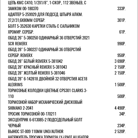
ЦЕПЬ KMC C410, 1/2Х1/8", 1-СКОР., 112 ЗВЕНЬЕВ, С
ЗАМКОМ 00-180370
333Р.
АДАПТЕР 5-259929 ДЛЯ ПОДСЕД. ШТЫРЯ АЛЮМ.
27,2/31,6Х80ММ СЕРЕБР.
301Р.
БОЛТ 5-352630 КАРЕТКИ СТАЛЬ С САЛЬНИКОМ
ХРОМИР. СЕРЕБР.
61Р.
ОБОД 26" 5-380250 ОДИНАРНЫЙ 36 ОТВЕРСТИЙ 2021
SCR REMERX
990Р.
ОБОД 28" 5-380227 ОДИНАРНЫЙ 36 ОТВЕРСТИЙ
СЕРЕБР. REMERX
950Р.
ОБОД 28" БЕЛЫЙ REMERX 5-381042
3 690Р.
ОБОД 28" КРАСНЫЙ REMERX 5-381043
2 150Р.
ОБОД 28" ЖЕЛТЫЙ REMERX 5-381046
2 150Р.
ОБОД 28" 6-142818 ДВОЙНОЙ 32 ОТВЕРСТИЯ ACE18
ALEXRIMS
1 500Р.
ТОРМОЗНЫЕ КОЛОДКИ ЦВЕТНЫЕ CPS301 CLARKS 3-
110
500Р.
ТОРМОЗНОЙ НАБОР МЕХАНИЧЕСКИЙ ДИСКОВЫЙ
SHIMANO 2-2041
4 490Р.
ТРОСИК ТОРМОЗНОЙ 00-170211
34Р.
ЭКСЦЕНТРИК 6-613085-2 ПОДСЕДЕЛЬНЫЙ БОЛТ
ЧЕРНЫЙ
234Р.
ВЫНОС ST-009 110ММ UNO/AUTHOR
2 520Р.
НАТЯЖИТЕЛЬ ТРОСИКА ТОРМОЗА LY-LPA07 ALLIGATOR