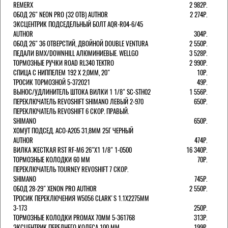
REMERX
2 982Р.
ОБОД 26" NEON PRO (32 ОТВ) AUTHOR
2 274Р.
ЭКСЦЕНТРИК ПОДСЕДЕЛЬНЫЙ БОЛТ AQR-R04-6/45
AUTHOR
304Р.
ОБОД 26" 36 ОТВЕРСТИЙ, ДВОЙНОЙ DOUBLE VENTURA
2 550Р.
ПЕДАЛИ BMX/DOWNHILL АЛЮМИНИЕВЫЕ. WELLGO
3 528Р.
ТОРМОЗНЫЕ РУЧКИ ROAD RL340 TEKTRO
2 990Р.
СПИЦА С НИППЕЛЕМ 192 Х 2,0ММ, 20"
10Р.
ТРОСИК ТОРМОЗНОЙ 5-372021
49Р.
ВЫНОС/УДЛИНИТЕЛЬ ШТОКА ВИЛКИ 1 1/8" SC-STH02
1 556Р.
ПЕРЕКЛЮЧАТЕЛЬ REVOSHIFT SHIMANO ЛЕВЫЙ 2-970
650Р.
ПЕРЕКЛЮЧАТЕЛЬ REVOSHIFT 6 СКОР. ПРАВЫЙ.
SHIMANO
650Р.
ХОМУТ ПОДСЕД. ACO-A205 31,8ММ 25Г ЧЕРНЫЙ
AUTHOR
474Р.
ВИЛКА ЖЕСТКАЯ RST RF-M6 26"Х1 1/8" 1-0500
16 340Р.
ТОРМОЗНЫЕ КОЛОДКИ 60 ММ
70Р.
ПЕРЕКЛЮЧАТЕЛЬ TOURNEY REVOSHIFT 7 СКОР.
SHIMANO
745Р.
ОБОД 28-29" XENON PRO AUTHOR
2 550Р.
ТРОСИК ПЕРЕКЛЮЧЕНИЯ W5056 CLARK'S 1.1Х2275ММ
3-173
250Р.
ТОРМОЗНЫЕ КОЛОДКИ PROMAX 70ММ 5-361768
313Р.
ЭКСЦЕНТРИК ПЕРЕДНЕГО КОЛЕСА 100 ММ
199Р.