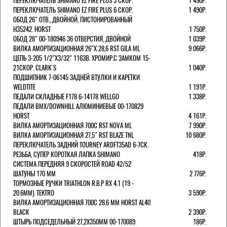
ПЕРЕКЛЮЧАТЕЛЬ SHIMANO EZ FIRE PLUS 3 СКОР.
1 490Р.
ПЕРЕКЛЮЧАТЕЛЬ SHIMANO EZ FIRE PLUS 6 СКОР.
1 490Р.
ОБОД 26" ОТВ., ДВОЙНОЙ, ПИСТОНИРОВАННЫЙ
H35242. HORST
1 750Р.
ОБОД 28" 00-180946 36 ОТВЕРСТИЯ, ДВОЙНОЙ
1 039Р.
ВИЛКА АМОРТИЗАЦИОННАЯ 26"Х 28,6 RST GILA ML
9 066Р.
ЦЕПЬ 3-205 1/2"X3/32" 116ЗВ. ХРОМИР.С ЗАМКОМ 15-
21СКОР. CLARK`S
1 040Р.
ПОДШИПНИК 7-06145 ЗАДНЕЙ ВТУЛКИ И КАРЕТКИ
WELDTITE
1 191Р.
ПЕДАЛИ СКЛАДНЫЕ F178 6-14178 WELLGO
1 338Р.
ПЕДАЛИ BMX/DOWNHILL АЛЮМИНИЕВЫЕ 00-170829
HORST
4 161Р.
ВИЛКА АМОРТИЗАЦИОННАЯ 700С RST NOVA ML
7 990Р.
ВИЛКА АМОРТИЗАЦИОННАЯ 27,5" RST BLAZE TNL
10 680Р.
ПЕРЕКЛЮЧАТЕЛЬ ЗАДНИЙ TOURNEY ARDFT35AD 6-7СК.
РЕЗЬБА, СУПЕР КОРОТКАЯ ЛАПКА SHIMANO
418Р.
СИСТЕМА ПЕРЕДНЯЯ 9 СКОРОСТЕЙ ROAD 42/52
ШАТУНЫ 170 ММ
2 776Р.
ТОРМОЗНЫЕ РУЧКИ TRIATHLON R.B.P RX 4.1 (19 -
20.6ММ). TEKTRO
3 590Р.
ВИЛКА АМОРТИЗАЦИОННАЯ 700C 28.6 ММ HORST AL40
BLACK
2 390Р.
ШТЫРЬ ПОДСЕДЕЛЬНЫЙ 27,2Х350ММ 00-170089
186Р.