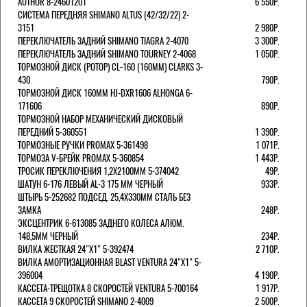
AUTHOR 8-24601201
6 550Р.
СИСТЕМА ПЕРЕДНЯЯ SHIMANO ALTUS (42/32/22) 2-
3151
2 980Р.
ПЕРЕКЛЮЧАТЕЛЬ ЗАДНИЙ SHIMANO TIAGRA 2-4070
3 300Р.
ПЕРЕКЛЮЧАТЕЛЬ ЗАДНИЙ SHIMANO TOURNEY 2-4068
1 050Р.
ТОРМОЗНОЙ ДИСК (РОТОР) CL-160 (160ММ) CLARKS 3-
430
790Р.
ТОРМОЗНОЙ ДИСК 160ММ HJ-DXR1606 ALHONGA 6-
171606
890Р.
ТОРМОЗНОЙ НАБОР МЕХАНИЧЕСКИЙ ДИСКОВЫЙ
ПЕРЕДНИЙ 5-360551
1 390Р.
ТОРМОЗНЫЕ РУЧКИ PROMAX 5-361498
1 071Р.
ТОРМОЗА V-БРЕЙК PROMAX 5-360854
1 443Р.
ТРОСИК ПЕРЕКЛЮЧЕНИЯ 1,2Х2100ММ 5-374042
49Р.
ШАТУН 6-176 ЛЕВЫЙ AL-3 175 ММ ЧЕРНЫЙ
933Р.
ШТЫРЬ 5-252682 ПОДСЕД. 25,4Х330ММ СТАЛЬ БЕЗ
ЗАМКА
248Р.
ЭКСЦЕНТРИК 6-613085 ЗАДНЕГО КОЛЕСА АЛЮМ.
148,5ММ ЧЕРНЫЙ
234Р.
ВИЛКА ЖЕСТКАЯ 24"Х1" 5-392474
2 710Р.
ВИЛКА АМОРТИЗАЦИОННАЯ BLAST VENTURA 24"Х1" 5-
396004
4 190Р.
КАССЕТА-ТРЕЩОТКА 8 СКОРОСТЕЙ VENTURA 5-700164
1 917Р.
КАССЕТА 9 СКОРОСТЕЙ SHIMANO 2-4009
2 500Р.