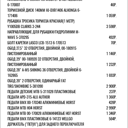
6-170007
46Р.
ТОРМОЗНОЙ ДИСК 140ММ HJ-DXR1406 ALHONGA 6-
171406
1 059Р.
РУБАШКА ТРОСИКА ТОРМОЗА КРАСНАЯ(1 МЕТР)
Y1005DB CLARKS 3-244
3 598Р.
НАПРАВЛЯЮЩИЕ ДЛЯ РУБАШКИ/ГИДРОЛИНИИ M-
WAVE 5-370295
492Р.
БОЛТ КАРЕТКИ LASCO LCB-1513 6-170513
70Р.
ОБОД 27,5" 32 ОТВЕРСТИЯ, ДВОЙНОЙ, 00-180915
ПИСТОНИРОВАННЫЙ
1 146Р.
ОБОД 29" 00-180920 32 ОТВЕРСТИЯ, ДВОЙНОЙ,
ПИСТОНИРОВАННЫЙ
1 232Р.
ОБОД 28" A-M5 SHINING 36 ОТВЕРСТИЯ, ДВОЙНОЙ 6-
162865
1 693Р.
ОБОД 20" 2 ОТВЕРСТИЯ, ОДИНАРНЫЙ FAT
TIRE/SNOWBIKE 5-381090
2 900Р.
ПЕДАЛИ ДЕТСКИЕ MTB 5-311028 ПЛАСТИКОВЫЕ
237Р.
ПЕДАЛИ APD-315-ALU AUTHOR
1 360Р.
ПЕДАЛИ BMX 00-170340 АЛЮМИНИЕВЫЕ HORST
428Р.
ПЕДАЛИ MTB H04 HORST
2 990Р.
ПЕДАЛИ MTB 00-170828 АЛЮМИНИЕВЫЕ H07 HORST
1 346Р.
ПЕДАЛИ BMX ПЛАСТИКОВЫЕ 6-14123 WELLGO
564Р.
ДЕРЖАТЕЛЬ ("ПЕТУХ") ДЛЯ ЗАДНЕГО ПЕРЕКЛЮЧАТЕЛЯ