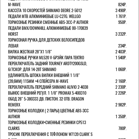
M-WAVE
824Р.
КАССЕТА 10 СКОРОСТЕЙ SHIMANO DEORE 2-5012
3 490Р.
ПЕДАЛИ MTB АЛЮМИНИЕВЫЕ LU-C27G. WELLGO
1 761Р.
ТОРМОЗНЫЕ РЕЗИНКИ СМЕННЫЕ ABS-3CC-P AUTHOR
950Р.
ПЕДАЛИ BMX/DOWNHILL АЛЮМИНИЕВЫЕ 00-170839
HORST
3 232Р.
ТОРМОЗНАЯ РУЧКА ДЛЯ ДЕТСКИХ ВЕЛОСИПЕДОВ
ЛЕВАЯ
234Р.
ВИЛКА ЖЕСТКАЯ 28"Х1 1/8"
2 403Р.
ТОРМОЗНЫЕ РУЧКИ ML520 V-БРЭЙК ПАРА TEKTRO
1 540Р.
ПЕРЕКЛЮЧАТЕЛЬ ЗАДНИЙ TOURNEY ARDTY200GSLD,
6/7СКОР. ДЛЯ 14-28T SHIMANO
1 060Р.
УДЛИНИТЕЛЬ ШТОКА ВИЛКИ ВНЕШНИЙ 1 1/8"
(28,6ММ) 115ММ +4 СПЕЙСЕРА M-WAVE
2 160Р.
ПЕРЕКЛЮЧАТЕЛЬ ПЕРЕДНИЙ SHIMANO ALIVIO 2-4038
2 230Р.
ВЫНОС ВНЕШНИЙ РЕГУЛ. 1 1/8" PROMAX 5-400310
2 226Р.
ОБОД 28" 5-380333 ДВ. ПИСТОН. 32 ОТВ. DRAGON
REMERX
2 982Р.
ТОРМОЗНЫЕ КОЛОДКИ ( 2 ПАРЫ) ЦВЕТНЫЕ ABS-3CC
AUTHOR
1 350Р.
ТОРМОЗНЫЕ КОЛОДКИ+СМЕННЫЕ РЕЗИНКИ CP513
CLARKS
780Р.
ТРОСИК ПЕРЕКЛЮЧЕНИЯ С ТЕФЛОНОМ W7139 СLARK'S