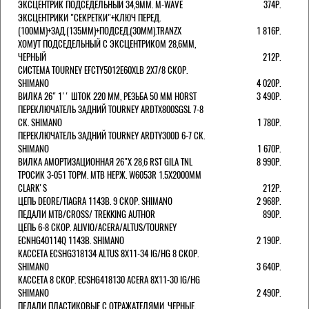
ЭКСЦЕНТРИК ПОДСЕДЕЛЬНЫЙ 34,9ММ. M-WAVE
374Р.
ЭКСЦЕНТРИКИ "СЕКРЕТКИ"+КЛЮЧ ПЕРЕД.
(100ММ)+ЗАД.(135ММ)+ПОДСЕД.(30ММ).TRANZX
1 816Р.
ХОМУТ ПОДСЕДЕЛЬНЫЙ С ЭКСЦЕНТРИКОМ 28,6ММ,
ЧЕРНЫЙ
212Р.
СИСТЕМА TOURNEY EFCTY5012E60XLB 2X7/8 СКОР.
SHIMANO
4 020Р.
ВИЛКА 26" 1'' ШТОК 220 ММ, РЕЗЬБА 50 ММ HORST
3 490Р.
ПЕРЕКЛЮЧАТЕЛЬ ЗАДНИЙ TOURNEY ARDTX800SGSL 7-8
СК. SHIMANO
1 780Р.
ПЕРЕКЛЮЧАТЕЛЬ ЗАДНИЙ TOURNEY ARDTY300D 6-7 СК.
SHIMANO
1 670Р.
ВИЛКА АМОРТИЗАЦИОННАЯ 26"Х 28,6 RST GILA TNL
8 990Р.
ТРОСИК 3-051 ТОРМ. MTB НЕРЖ. W6053R 1.5Х2000ММ
СLARK'S
212Р.
ЦЕПЬ DEORE/TIAGRA 114ЗВ. 9 СКОР. SHIMANO
2 968Р.
ПЕДАЛИ MTB/CROSS/ TREKKING AUTHOR
890Р.
ЦЕПЬ 6-8 СКОР. ALIVIO/ACERA/ALTUS/TOURNEY
ECNHG40114Q 114ЗВ. SHIMANO
2 190Р.
КАССЕТА ECSHG318134 ALTUS 8Х11-34 IG/HG 8 СКОР.
SHIMANO
3 640Р.
КАССЕТА 8 СКОР. ECSHG418130 ACERA 8Х11-30 IG/HG
SHIMANO
2 490Р.
ПЕДАЛИ ПЛАСТИКОВЫЕ С ОТРАЖАТЕЛЯМИ, ЧЕРНЫЕ.