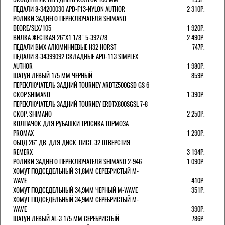
ПЕДАЛИ 8-34200030 APD-F13-NYLON AUTHOR
2 310Р.
РОЛИКИ ЗАДНЕГО ПЕРЕКЛЮЧАТЕЛЯ SHIMANO
DEORE/SLX/105
1 920Р.
ВИЛКА ЖЕСТКАЯ 26"Х1 1/8" 5-392778
2 490Р.
ПЕДАЛИ BMX АЛЮМИНИЕВЫЕ H32 HORST
747Р.
ПЕДАЛИ 8-34399092 СКЛАДНЫЕ APD-113 SIMPLEX
AUTHOR
1 980Р.
ШАТУН ЛЕВЫЙ 175 ММ ЧЕРНЫЙ
859Р.
ПЕРЕКЛЮЧАТЕЛЬ ЗАДНИЙ TOURNEY ARDTZ500GSD GS 6
СКОР.SHIMANO
1 390Р.
ПЕРЕКЛЮЧАТЕЛЬ ЗАДНИЙ TOURNEY ERDTX800SGSL 7-8
СКОР. SHIMANO
2 250Р.
КОЛПАЧОК ДЛЯ РУБАШКИ ТРОСИКА ТОРМОЗА
PROMAX
1 290Р.
ОБОД 26" ДВ. ДЛЯ ДИСК. ПИСТ. 32 ОТВЕРСТИЯ
REMERX
3 194Р.
РОЛИКИ ЗАДНЕГО ПЕРЕКЛЮЧАТЕЛЯ SHIMANO 2-946
1 090Р.
ХОМУТ ПОДСЕДЕЛЬНЫЙ 31,8ММ СЕРЕБРИСТЫЙ M-
WAVE
410Р.
ХОМУТ ПОДСЕДЕЛЬНЫЙ 34,9ММ ЧЕРНЫЙ M-WAVE
351Р.
ХОМУТ ПОДСЕДЕЛЬНЫЙ 34,9ММ СЕРЕБРИСТЫЙ M-
WAVE
390Р.
ШАТУН ЛЕВЫЙ AL-3 175 ММ СЕРЕБРИСТЫЙ
786Р.