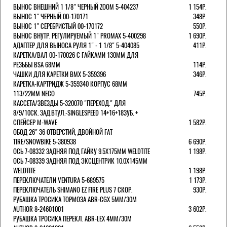
ВЫНОС ВНЕШНИЙ 1 1/8" ЧЕРНЫЙ ZOOM 5-404237
1 154Р.
ВЫНОС 1" ЧЕРНЫЙ 00-170171
348Р.
ВЫНОС 1" СЕРЕБРИСТЫЙ 00-170172
550Р.
ВЫНОС ВНУТР. РЕГУЛИРУЕМЫЙ 1" PROMAX 5-400298
1 690Р.
АДАПТЕР ДЛЯ ВЫНОСА РУЛЯ 1" - 1 1/8" 5-404085
411Р.
КАРЕТКА/ВАЛ 00-170026 С ГАЙКАМИ 130ММ ДЛЯ
РЕЗЬБЫ BSA 68ММ
114Р.
ЧАШКИ ДЛЯ КАРЕТКИ BMX 5-359396
346Р.
КАРЕТКА-КАРТРИДЖ 5-359340 КОРПУС 68ММ
113/22ММ NECO
745Р.
КАССЕТА/ЗВЕЗДЫ 5-320070 "ПЕРЕХОД." ДЛЯ
8/9/10СК. ЗАД.ВТУЛ.-SINGLESPEED 14+16+18ЗУБ. +
СПЕЙСЕР M-WAVE
1 582Р.
ОБОД 26" 36 ОТВЕРСТИЙ, ДВОЙНОЙ FAT
TIRE/SNOWBIKE 5-380938
6 690Р.
ОСЬ 7-08332 ЗАДНЯЯ ПОД ГАЙКУ 9.5Х175ММ WELDTITE
1 198Р.
ОСЬ 7-08339 ЗАДНЯЯ ПОД ЭКСЦЕНТРИК 10.0Х145ММ
WELDTITE
1 198Р.
ПЕРЕКЛЮЧАТЕЛИ VENTURA 5-689575
1 173Р.
ПЕРЕКЛЮЧАТЕЛЬ SHIMANO EZ FIRE PLUS 7 СКОР.
930Р.
РУБАШКА ТРОСИКА ТОРМОЗА ABR-CGX 5MM/30M
AUTHOR 8-24601001
3 602Р.
РУБАШКА ТРОСИКА ПЕРЕКЛ. ABR-LEX 4MM/30M