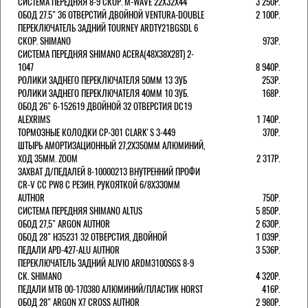
СИСТЕМА ПЕРЕДНЯЯ 8-9 СКОР. M-WAVE 22Х32Х44
3 250Р.
ОБОД 27.5" 36 ОТВЕРСТИЙ ДВОЙНОЙ VENTURA-DOUBLE
2 100Р.
ПЕРЕКЛЮЧАТЕЛЬ ЗАДНИЙ TOURNEY ARDTY21BGSDL 6
СКОР. SHIMANO
973Р.
СИСТЕМА ПЕРЕДНЯЯ SHIMANO ACERA(48Х38Х28Т) 2-
1047
8 940Р.
РОЛИКИ ЗАДНЕГО ПЕРЕКЛЮЧАТЕЛЯ 50ММ 13 ЗУБ
253Р.
РОЛИКИ ЗАДНЕГО ПЕРЕКЛЮЧАТЕЛЯ 40ММ 10 ЗУБ.
168Р.
ОБОД 26" 6-152619 ДВОЙНОЙ 32 ОТВЕРСТИЯ DC19
ALEXRIMS
1 740Р.
ТОРМОЗНЫЕ КОЛОДКИ CP-301 CLARK'S 3-449
370Р.
ШТЫРЬ АМОРТИЗАЦИОННЫЙ 27,2Х350ММ АЛЮМИНИЙ,
ХОД 35ММ. ZOOM
2 317Р.
ЗАХВАТ Д/ПЕДАЛЕЙ 8-10000213 ВНУТРЕННИЙ ПРОФИ
CR-V CC PW8 С РЕЗИН. РУКОЯТКОЙ 6/8X330ММ
AUTHOR
750Р.
СИСТЕМА ПЕРЕДНЯЯ SHIMANO ALTUS
5 850Р.
ОБОД 27,5" ARGON AUTHOR
2 630Р.
ОБОД 28" H35231 32 ОТВЕРСТИЯ, ДВОЙНОЙ
1 039Р.
ПЕДАЛИ APD-427-ALU AUTHOR
3 536Р.
ПЕРЕКЛЮЧАТЕЛЬ ЗАДНИЙ ALIVIO ARDM3100SGS 8-9
СК. SHIMANO
4 320Р.
ПЕДАЛИ MTB 00-170380 АЛЮМИНИЙ/ПЛАСТИК HORST
416Р.
ОБОД 28" ARGON X7 CROSS AUTHOR
2 980Р.