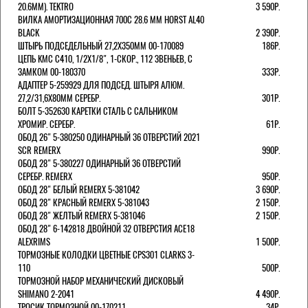
20.6ММ). TEKTRO
3 590Р.
ВИЛКА АМОРТИЗАЦИОННАЯ 700C 28.6 ММ HORST AL40
BLACK
2 390Р.
ШТЫРЬ ПОДСЕДЕЛЬНЫЙ 27,2Х350ММ 00-170089
186Р.
ЦЕПЬ KMC C410, 1/2Х1/8", 1-СКОР., 112 ЗВЕНЬЕВ, С
ЗАМКОМ 00-180370
333Р.
АДАПТЕР 5-259929 ДЛЯ ПОДСЕД. ШТЫРЯ АЛЮМ.
27,2/31,6Х80ММ СЕРЕБР.
301Р.
БОЛТ 5-352630 КАРЕТКИ СТАЛЬ С САЛЬНИКОМ
ХРОМИР. СЕРЕБР.
61Р.
ОБОД 26" 5-380250 ОДИНАРНЫЙ 36 ОТВЕРСТИЙ 2021
SCR REMERX
990Р.
ОБОД 28" 5-380227 ОДИНАРНЫЙ 36 ОТВЕРСТИЙ
СЕРЕБР. REMERX
950Р.
ОБОД 28" БЕЛЫЙ REMERX 5-381042
3 690Р.
ОБОД 28" КРАСНЫЙ REMERX 5-381043
2 150Р.
ОБОД 28" ЖЕЛТЫЙ REMERX 5-381046
2 150Р.
ОБОД 28" 6-142818 ДВОЙНОЙ 32 ОТВЕРСТИЯ ACE18
ALEXRIMS
1 500Р.
ТОРМОЗНЫЕ КОЛОДКИ ЦВЕТНЫЕ CPS301 CLARKS 3-
110
500Р.
ТОРМОЗНОЙ НАБОР МЕХАНИЧЕСКИЙ ДИСКОВЫЙ
SHIMANO 2-2041
4 490Р.
ТРОСИК ТОРМОЗНОЙ 00-170211
34Р.