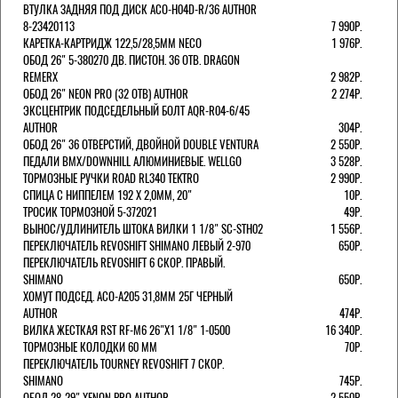
ВТУЛКА ЗАДНЯЯ ПОД ДИСК ACO-H04D-R/36 AUTHOR
8-23420113
7 990Р.
КАРЕТКА-КАРТРИДЖ 122,5/28,5ММ NECO
1 976Р.
ОБОД 26" 5-380270 ДВ. ПИСТОН. 36 ОТВ. DRAGON
REMERX
2 982Р.
ОБОД 26" NEON PRO (32 ОТВ) AUTHOR
2 274Р.
ЭКСЦЕНТРИК ПОДСЕДЕЛЬНЫЙ БОЛТ AQR-R04-6/45
AUTHOR
304Р.
ОБОД 26" 36 ОТВЕРСТИЙ, ДВОЙНОЙ DOUBLE VENTURA
2 550Р.
ПЕДАЛИ BMX/DOWNHILL АЛЮМИНИЕВЫЕ. WELLGO
3 528Р.
ТОРМОЗНЫЕ РУЧКИ ROAD RL340 TEKTRO
2 990Р.
СПИЦА С НИППЕЛЕМ 192 Х 2,0ММ, 20"
10Р.
ТРОСИК ТОРМОЗНОЙ 5-372021
49Р.
ВЫНОС/УДЛИНИТЕЛЬ ШТОКА ВИЛКИ 1 1/8" SC-STH02
1 556Р.
ПЕРЕКЛЮЧАТЕЛЬ REVOSHIFT SHIMANO ЛЕВЫЙ 2-970
650Р.
ПЕРЕКЛЮЧАТЕЛЬ REVOSHIFT 6 СКОР. ПРАВЫЙ.
SHIMANO
650Р.
ХОМУТ ПОДСЕД. ACO-A205 31,8ММ 25Г ЧЕРНЫЙ
AUTHOR
474Р.
ВИЛКА ЖЕСТКАЯ RST RF-M6 26"Х1 1/8" 1-0500
16 340Р.
ТОРМОЗНЫЕ КОЛОДКИ 60 ММ
70Р.
ПЕРЕКЛЮЧАТЕЛЬ TOURNEY REVOSHIFT 7 СКОР.
SHIMANO
745Р.
ОБОД 28-29" XENON PRO AUTHOR
2 550Р.