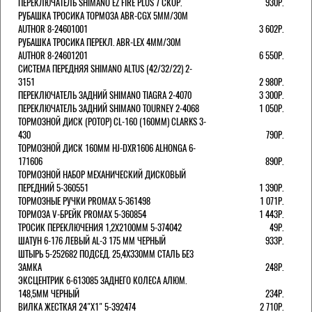
ПЕРЕКЛЮЧАТЕЛЬ SHIMANO EZ FIRE PLUS 7 СКОР.
930Р.
РУБАШКА ТРОСИКА ТОРМОЗА ABR-CGX 5MM/30M
AUTHOR 8-24601001
3 602Р.
РУБАШКА ТРОСИКА ПЕРЕКЛ. ABR-LEX 4MM/30M
AUTHOR 8-24601201
6 550Р.
СИСТЕМА ПЕРЕДНЯЯ SHIMANO ALTUS (42/32/22) 2-
3151
2 980Р.
ПЕРЕКЛЮЧАТЕЛЬ ЗАДНИЙ SHIMANO TIAGRA 2-4070
3 300Р.
ПЕРЕКЛЮЧАТЕЛЬ ЗАДНИЙ SHIMANO TOURNEY 2-4068
1 050Р.
ТОРМОЗНОЙ ДИСК (РОТОР) CL-160 (160ММ) CLARKS 3-
430
790Р.
ТОРМОЗНОЙ ДИСК 160ММ HJ-DXR1606 ALHONGA 6-
171606
890Р.
ТОРМОЗНОЙ НАБОР МЕХАНИЧЕСКИЙ ДИСКОВЫЙ
ПЕРЕДНИЙ 5-360551
1 390Р.
ТОРМОЗНЫЕ РУЧКИ PROMAX 5-361498
1 071Р.
ТОРМОЗА V-БРЕЙК PROMAX 5-360854
1 443Р.
ТРОСИК ПЕРЕКЛЮЧЕНИЯ 1,2Х2100ММ 5-374042
49Р.
ШАТУН 6-176 ЛЕВЫЙ AL-3 175 ММ ЧЕРНЫЙ
933Р.
ШТЫРЬ 5-252682 ПОДСЕД. 25,4Х330ММ СТАЛЬ БЕЗ
ЗАМКА
248Р.
ЭКСЦЕНТРИК 6-613085 ЗАДНЕГО КОЛЕСА АЛЮМ.
148,5ММ ЧЕРНЫЙ
234Р.
ВИЛКА ЖЕСТКАЯ 24"Х1" 5-392474
2 710Р.