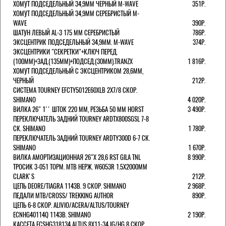
ХОМУТ ПОДСЕДЕЛЬНЫЙ 34,9ММ ЧЕРНЫЙ M-WAVE
351Р.
ХОМУТ ПОДСЕДЕЛЬНЫЙ 34,9ММ СЕРЕБРИСТЫЙ M-
WAVE
390Р.
ШАТУН ЛЕВЫЙ AL-3 175 ММ СЕРЕБРИСТЫЙ
786Р.
ЭКСЦЕНТРИК ПОДСЕДЕЛЬНЫЙ 34,9ММ. M-WAVE
374Р.
ЭКСЦЕНТРИКИ "СЕКРЕТКИ"+КЛЮЧ ПЕРЕД.
(100ММ)+ЗАД.(135ММ)+ПОДСЕД.(30ММ).TRANZX
1 816Р.
ХОМУТ ПОДСЕДЕЛЬНЫЙ С ЭКСЦЕНТРИКОМ 28,6ММ,
ЧЕРНЫЙ
212Р.
СИСТЕМА TOURNEY EFCTY5012E60XLB 2X7/8 СКОР.
SHIMANO
4 020Р.
ВИЛКА 26" 1'' ШТОК 220 ММ, РЕЗЬБА 50 ММ HORST
3 490Р.
ПЕРЕКЛЮЧАТЕЛЬ ЗАДНИЙ TOURNEY ARDTX800SGSL 7-8
СК. SHIMANO
1 780Р.
ПЕРЕКЛЮЧАТЕЛЬ ЗАДНИЙ TOURNEY ARDTY300D 6-7 СК.
SHIMANO
1 670Р.
ВИЛКА АМОРТИЗАЦИОННАЯ 26"Х 28,6 RST GILA TNL
8 990Р.
ТРОСИК 3-051 ТОРМ. MTB НЕРЖ. W6053R 1.5Х2000ММ
СLARK'S
212Р.
ЦЕПЬ DEORE/TIAGRA 114ЗВ. 9 СКОР. SHIMANO
2 968Р.
ПЕДАЛИ MTB/CROSS/ TREKKING AUTHOR
890Р.
ЦЕПЬ 6-8 СКОР. ALIVIO/ACERA/ALTUS/TOURNEY
ECNHG40114Q 114ЗВ. SHIMANO
2 190Р.
КАССЕТА ECSHG318134 ALTUS 8Х11-34 IG/HG 8 СКОР.