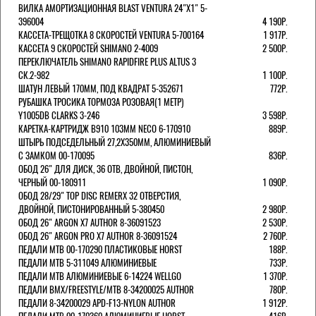
ВИЛКА АМОРТИЗАЦИОННАЯ BLAST VENTURA 24"Х1" 5-
396004
4 190Р.
КАССЕТА-ТРЕЩОТКА 8 СКОРОСТЕЙ VENTURA 5-700164
1 917Р.
КАССЕТА 9 СКОРОСТЕЙ SHIMANO 2-4009
2 500Р.
ПЕРЕКЛЮЧАТЕЛЬ SHIMANO RAPIDFIRE PLUS ALTUS 3
СК.2-982
1 100Р.
ШАТУН ЛЕВЫЙ 170ММ, ПОД КВАДРАТ 5-352671
772Р.
РУБАШКА ТРОСИКА ТОРМОЗА РОЗОВАЯ(1 МЕТР)
Y1005DB CLARKS 3-246
3 598Р.
КАРЕТКА-КАРТРИДЖ B910 103ММ NECO 6-170910
889Р.
ШТЫРЬ ПОДСЕДЕЛЬНЫЙ 27,2Х350ММ, АЛЮМИНИЕВЫЙ
С ЗАМКОМ 00-170095
836Р.
ОБОД 26" ДЛЯ ДИСК, 36 ОТВ, ДВОЙНОЙ, ПИСТОН,
ЧЕРНЫЙ 00-180911
1 090Р.
ОБОД 28/29" TOP DISC REMERX 32 ОТВЕРСТИЯ,
ДВОЙНОЙ, ПИСТОНИРОВАННЫЙ 5-380450
2 980Р.
ОБОД 26" ARGON X7 AUTHOR 8-36091523
2 530Р.
ОБОД 26" ARGON PRO X7 AUTHOR 8-36091524
2 760Р.
ПЕДАЛИ МТВ 00-170290 ПЛАСТИКОВЫЕ HORST
188Р.
ПЕДАЛИ MTB 5-311049 АЛЮМИНИЕВЫЕ
733Р.
ПЕДАЛИ MTB АЛЮМИНИЕВЫЕ 6-14224 WELLGO
1 370Р.
ПЕДАЛИ BMX/FREESTYLE/MTB 8-34200025 AUTHOR
780Р.
ПЕДАЛИ 8-34200029 APD-F13-NYLON AUTHOR
1 912Р.