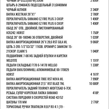
ЧЕРНЫЙ SP-D322(ISO-M) ZOOM
2 895Р.
ШТЫРЬ 8-29466435 ПОДСЕДЕЛЬНЫЙ 31,6X400ММ
ЧЕРНЫЙ AUTHOR
2 340Р.
ВИЛКА ЖЕСТКАЯ 26"Х1"
2 780Р.
ПЕРЕКЛЮЧАТЕЛЬ SHIMANO EZ FIRE PLUS 3 СКОР.
1 490Р.
ПЕРЕКЛЮЧАТЕЛЬ SHIMANO EZ FIRE PLUS 6 СКОР.
1 490Р.
ОБОД 26" ОТВ., ДВОЙНОЙ, ПИСТОНИРОВАННЫЙ
H35242. HORST
1 750Р.
ОБОД 28" 00-180946 36 ОТВЕРСТИЯ, ДВОЙНОЙ
1 039Р.
ВИЛКА АМОРТИЗАЦИОННАЯ 26"Х 28,6 RST GILA ML
9 066Р.
ЦЕПЬ 3-205 1/2"X3/32" 116ЗВ. ХРОМИР.С ЗАМКОМ 15-
21СКОР. CLARK`S
1 040Р.
ПОДШИПНИК 7-06145 ЗАДНЕЙ ВТУЛКИ И КАРЕТКИ
WELDTITE
1 191Р.
ПЕДАЛИ СКЛАДНЫЕ F178 6-14178 WELLGO
1 338Р.
ПЕДАЛИ BMX/DOWNHILL АЛЮМИНИЕВЫЕ 00-170829
HORST
4 161Р.
ВИЛКА АМОРТИЗАЦИОННАЯ 700С RST NOVA ML
7 990Р.
ВИЛКА АМОРТИЗАЦИОННАЯ 27,5" RST BLAZE TNL
10 680Р.
ПЕРЕКЛЮЧАТЕЛЬ ЗАДНИЙ TOURNEY ARDFT35AD 6-7СК.
РЕЗЬБА, СУПЕР КОРОТКАЯ ЛАПКА SHIMANO
418Р.
СИСТЕМА ПЕРЕДНЯЯ 9 СКОРОСТЕЙ ROAD 42/52
ШАТУНЫ 170 ММ
2 776Р.
ТОРМОЗНЫЕ РУЧКИ TRIATHLON R.B.P RX 4.1 (19 -