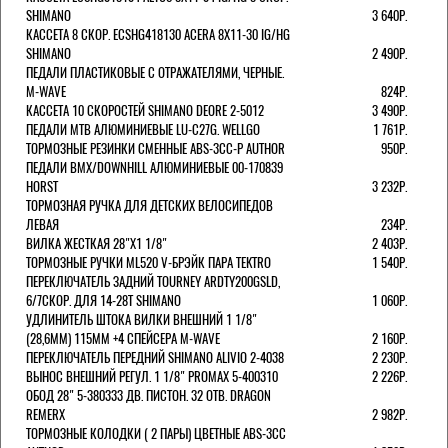
SHIMANO
3 640Р.
КАССЕТА 8 СКОР. ECSHG418130 ACERA 8Х11-30 IG/HG
SHIMANO
2 490Р.
ПЕДАЛИ ПЛАСТИКОВЫЕ С ОТРАЖАТЕЛЯМИ, ЧЕРНЫЕ.
M-WAVE
824Р.
КАССЕТА 10 СКОРОСТЕЙ SHIMANO DEORE 2-5012
3 490Р.
ПЕДАЛИ MTB АЛЮМИНИЕВЫЕ LU-C27G. WELLGO
1 761Р.
ТОРМОЗНЫЕ РЕЗИНКИ СМЕННЫЕ ABS-3CC-P AUTHOR
950Р.
ПЕДАЛИ BMX/DOWNHILL АЛЮМИНИЕВЫЕ 00-170839
HORST
3 232Р.
ТОРМОЗНАЯ РУЧКА ДЛЯ ДЕТСКИХ ВЕЛОСИПЕДОВ
ЛЕВАЯ
234Р.
ВИЛКА ЖЕСТКАЯ 28"Х1 1/8"
2 403Р.
ТОРМОЗНЫЕ РУЧКИ ML520 V-БРЭЙК ПАРА TEKTRO
1 540Р.
ПЕРЕКЛЮЧАТЕЛЬ ЗАДНИЙ TOURNEY ARDTY200GSLD,
6/7СКОР. ДЛЯ 14-28T SHIMANO
1 060Р.
УДЛИНИТЕЛЬ ШТОКА ВИЛКИ ВНЕШНИЙ 1 1/8"
(28,6ММ) 115ММ +4 СПЕЙСЕРА M-WAVE
2 160Р.
ПЕРЕКЛЮЧАТЕЛЬ ПЕРЕДНИЙ SHIMANO ALIVIO 2-4038
2 230Р.
ВЫНОС ВНЕШНИЙ РЕГУЛ. 1 1/8" PROMAX 5-400310
2 226Р.
ОБОД 28" 5-380333 ДВ. ПИСТОН. 32 ОТВ. DRAGON
REMERX
2 982Р.
ТОРМОЗНЫЕ КОЛОДКИ ( 2 ПАРЫ) ЦВЕТНЫЕ ABS-3CC