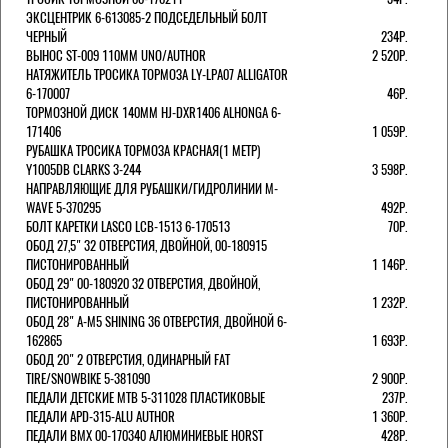
ЭКСЦЕНТРИК 6-613085-2 ПОДСЕДЕЛЬНЫЙ БОЛТ
ЧЕРНЫЙ
234Р.
ВЫНОС ST-009 110ММ UNO/AUTHOR
2 520Р.
НАТЯЖИТЕЛЬ ТРОСИКА ТОРМОЗА LY-LPA07 ALLIGATOR
6-170007
46Р.
ТОРМОЗНОЙ ДИСК 140ММ HJ-DXR1406 ALHONGA 6-
171406
1 059Р.
РУБАШКА ТРОСИКА ТОРМОЗА КРАСНАЯ(1 МЕТР)
Y1005DB CLARKS 3-244
3 598Р.
НАПРАВЛЯЮЩИЕ ДЛЯ РУБАШКИ/ГИДРОЛИНИИ M-
WAVE 5-370295
492Р.
БОЛТ КАРЕТКИ LASCO LCB-1513 6-170513
70Р.
ОБОД 27,5" 32 ОТВЕРСТИЯ, ДВОЙНОЙ, 00-180915
ПИСТОНИРОВАННЫЙ
1 146Р.
ОБОД 29" 00-180920 32 ОТВЕРСТИЯ, ДВОЙНОЙ,
ПИСТОНИРОВАННЫЙ
1 232Р.
ОБОД 28" A-M5 SHINING 36 ОТВЕРСТИЯ, ДВОЙНОЙ 6-
162865
1 693Р.
ОБОД 20" 2 ОТВЕРСТИЯ, ОДИНАРНЫЙ FAT
TIRE/SNOWBIKE 5-381090
2 900Р.
ПЕДАЛИ ДЕТСКИЕ MTB 5-311028 ПЛАСТИКОВЫЕ
237Р.
ПЕДАЛИ APD-315-ALU AUTHOR
1 360Р.
ПЕДАЛИ BMX 00-170340 АЛЮМИНИЕВЫЕ HORST
428Р.