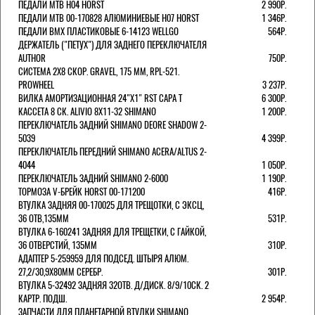
ПЕДАЛИ MTB H04 HORST
2 990Р.
ПЕДАЛИ MTB 00-170828 АЛЮМИНИЕВЫЕ H07 HORST
1 346Р.
ПЕДАЛИ BMX ПЛАСТИКОВЫЕ 6-14123 WELLGO
564Р.
ДЕРЖАТЕЛЬ ("ПЕТУХ") ДЛЯ ЗАДНЕГО ПЕРЕКЛЮЧАТЕЛЯ
AUTHOR
750Р.
СИСТЕМА 2Х8 СКОР. GRAVEL, 175 ММ, RPL-521.
PROWHEEL
3 237Р.
ВИЛКА АМОРТИЗАЦИОННАЯ 24"Х1" RST CAPA Т
6 300Р.
КАССЕТА 8 СК. ALIVIO 8Х11-32 SHIMANO
1 200Р.
ПЕРЕКЛЮЧАТЕЛЬ ЗАДНИЙ SHIMANO DEORE SHADOW 2-
5039
4 399Р.
ПЕРЕКЛЮЧАТЕЛЬ ПЕРЕДНИЙ SHIMANO ACERA/ALTUS 2-
4044
1 050Р.
ПЕРЕКЛЮЧАТЕЛЬ ЗАДНИЙ SHIMANO 2-6000
1 190Р.
ТОРМОЗА V-БРЕЙК HORST 00-171200
416Р.
ВТУЛКА ЗАДНЯЯ 00-170025 ДЛЯ ТРЕЩОТКИ, С ЭКСЦ,
36 ОТВ,135ММ
531Р.
ВТУЛКА 6-160241 ЗАДНЯЯ ДЛЯ ТРЕЩЕТКИ, С ГАЙКОЙ,
36 ОТВЕРСТИЙ, 135ММ
310Р.
АДАПТЕР 5-259959 ДЛЯ ПОДСЕД. ШТЫРЯ АЛЮМ.
27,2/30,9Х80ММ СЕРЕБР.
301Р.
ВТУЛКА 5-32492 ЗАДНЯЯ 32ОТВ. Д/ДИСК. 8/9/10СК. 2
КАРТР. ПОДШ.
2 954Р.
ЗАПЧАСТИ ДЛЯ ПЛАНЕТАРНОЙ ВТУЛКИ SHIMANO