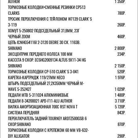
AUTHOR
1 350Р.
ТОРМОЗНЫЕ КОЛОДКИ+СМЕННЫЕ РЕЗИНКИ CP513
CLARKS
780Р.
ТРОСИК ПЕРЕКЛЮЧЕНИЯ С ТЕФЛОНОМ W7139 СLARK'S
3-119
260Р.
ХОМУТ 5-250802 ПОДСЕДЕЛЬНЫЙ 31,8ММ, 23Г
ЧЕРНЫЙ ZOOM
460Р.
ЦЕПЬ ICNHG54116I 2-3120 DEORE 30 СК. 116ЗВ.
SHIMANO
2 800Р.
ЭКСЦЕНТРИК ПЕРЕДНЕГО КОЛЕСА 100 ММ
234Р.
КАССЕТА 9 СКОР. ECSHG2009134 ALTUS 9Х11-34 HG
SHIMANO
2 150Р.
ТОРМОЗНЫЕ КОЛОДКИ CP-510 CLARK'S 3-041
520Р.
КАРЕТКА-КАРТРИДЖ 119/27ММ NECO
1 976Р.
ШТЫРЬ ПОДСЕДЕЛЬНЫЙ 27,2Х350ММ ЧЕРНЫЙ M-
WAVE 5-252427
1 029Р.
ПЕДАЛИ MTB 5-311024 АЛЮМИНИЕВЫЕ
1 480Р.
ПЕДАЛИ 8-34200021 APD-F11-ALU AUTHOR
3 710Р.
ВИЛКА АМОРТИЗАЦИОННАЯ 700С RST NOVA T
5 720Р.
СИСТЕМА ПЕРЕДНЯЯ
843Р.
ПЕРЕКЛЮЧАТЕЛЬ ЗАДНИЙ TOURNEY ARDTZ500GSB 6
СКОР.SHIMANO
870Р.
ТОРМОЗНЫЕ КОЛОДКИ С КРЕПЕЖОМ 60 ММ VB-632-
DIY ALLIGATOR
290Р.