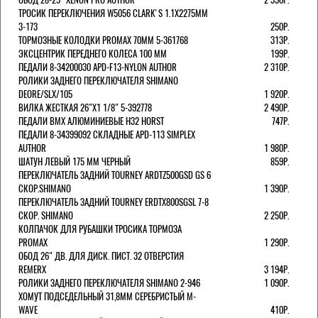
ТРОСИК ПЕРЕКЛЮЧЕНИЯ W5056 CLARK'S 1.1Х2275ММ
3-173
250Р.
ТОРМОЗНЫЕ КОЛОДКИ PROMAX 70ММ 5-361768
313Р.
ЭКСЦЕНТРИК ПЕРЕДНЕГО КОЛЕСА 100 ММ
199Р.
ПЕДАЛИ 8-34200030 APD-F13-NYLON AUTHOR
2 310Р.
РОЛИКИ ЗАДНЕГО ПЕРЕКЛЮЧАТЕЛЯ SHIMANO
DEORE/SLX/105
1 920Р.
ВИЛКА ЖЕСТКАЯ 26"Х1 1/8" 5-392778
2 490Р.
ПЕДАЛИ BMX АЛЮМИНИЕВЫЕ H32 HORST
747Р.
ПЕДАЛИ 8-34399092 СКЛАДНЫЕ APD-113 SIMPLEX
AUTHOR
1 980Р.
ШАТУН ЛЕВЫЙ 175 ММ ЧЕРНЫЙ
859Р.
ПЕРЕКЛЮЧАТЕЛЬ ЗАДНИЙ TOURNEY ARDTZ500GSD GS 6
СКОР.SHIMANO
1 390Р.
ПЕРЕКЛЮЧАТЕЛЬ ЗАДНИЙ TOURNEY ERDTX800SGSL 7-8
СКОР. SHIMANO
2 250Р.
КОЛПАЧОК ДЛЯ РУБАШКИ ТРОСИКА ТОРМОЗА
PROMAX
1 290Р.
ОБОД 26" ДВ. ДЛЯ ДИСК. ПИСТ. 32 ОТВЕРСТИЯ
REMERX
3 194Р.
РОЛИКИ ЗАДНЕГО ПЕРЕКЛЮЧАТЕЛЯ SHIMANO 2-946
1 090Р.
ХОМУТ ПОДСЕДЕЛЬНЫЙ 31,8ММ СЕРЕБРИСТЫЙ M-
WAVE
410Р.