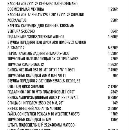
КАССЕТА 7СК.7Х11-28 СЕРЕБРИСТАЯ HG SHIMANO-
СОВМЕСТИМАЯ. VENTURA
1 296Р.
КАССЕТА 7СК. ACSHG417128 2-8017 7Х11-28 SHIMANO
ACERA/ALTUS
850Р.
КАРЕТКА-КАРТРИДЖ ДЛЯ КЛИНЬЕВ 136/37ММ
VENTURA 5-359940
664Р.
ПЕДАЛИ MTB/CROSS/TREKKING AUTHOR
1 500Р.
ВТУЛКА ПЕРЕДНЯЯ ПОД ДИСК ACO H04D-F/32 AUTHOR
8-23410112
5 620Р.
ПЕРЕКЛЮЧАТЕЛЬ ЗАДНИЙ SHIMANO 2-5036
1 390Р.
ТОРМОЗНАЯ НАПРАВЛЯЮЩАЯ CX-23-1PB CLARKS
220Р.
ТОРМОЗА ROAD 5-360512
1 863Р.
ВИЛКА ЖЕСТКАЯ RST RF-M7 28"Х1 1/8" 1-0501
7 450Р.
ТОРМОЗНЫЕ КОЛОДКИ 70ММ 00-170111
70Р.
ВТУЛКА ПЕРЕДНЯЯ 2-987 EHBM525ABLS, DEORE, 32
ОТВ. ПОД ДИСК SHIMANO
2 120Р.
ПЕДАЛИ 00-170170 МТВ ПЛАСТИКОВЫЕ HORST
234Р.
ВИЛКА АМОРТИЗАЦИОННАЯ 700СХ1" RST NOVA T
6 290Р.
СПИЦА С НИППЕЛЕМ 258 Х 2,0 ММ, 26"
14Р.
ВЫНОС ВНЕШНИЙ ACO-AJ 15 AUTHOR
3 590Р.
ГАЙКА ОСИ ВТУЛКИ РЕЗЬБА М10 WELDTITE 7-08373
178Р.
ТОРМОЗНЫЕ КОЛОДКИ 55 ММ
136Р.
ШТЫРЬ ПОДСЕДЕЛЬНЫЙ 27,2Х400ММ МАТОВО-