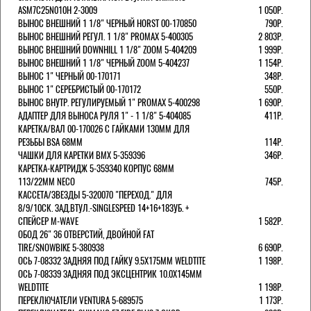
ASM7C25N010H 2-3009
1 050Р.
ВЫНОС ВНЕШНИЙ 1 1/8" ЧЕРНЫЙ HORST 00-170850
790Р.
ВЫНОС ВНЕШНИЙ РЕГУЛ. 1 1/8" PROMAX 5-400305
2 803Р.
ВЫНОС ВНЕШНИЙ DOWNHILL 1 1/8" ZOOM 5-404209
1 999Р.
ВЫНОС ВНЕШНИЙ 1 1/8" ЧЕРНЫЙ ZOOM 5-404237
1 154Р.
ВЫНОС 1" ЧЕРНЫЙ 00-170171
348Р.
ВЫНОС 1" СЕРЕБРИСТЫЙ 00-170172
550Р.
ВЫНОС ВНУТР. РЕГУЛИРУЕМЫЙ 1" PROMAX 5-400298
1 690Р.
АДАПТЕР ДЛЯ ВЫНОСА РУЛЯ 1" - 1 1/8" 5-404085
411Р.
КАРЕТКА/ВАЛ 00-170026 С ГАЙКАМИ 130ММ ДЛЯ
РЕЗЬБЫ BSA 68ММ
114Р.
ЧАШКИ ДЛЯ КАРЕТКИ BMX 5-359396
346Р.
КАРЕТКА-КАРТРИДЖ 5-359340 КОРПУС 68ММ
113/22ММ NECO
745Р.
КАССЕТА/ЗВЕЗДЫ 5-320070 "ПЕРЕХОД." ДЛЯ
8/9/10СК. ЗАД.ВТУЛ.-SINGLESPEED 14+16+18ЗУБ. +
СПЕЙСЕР M-WAVE
1 582Р.
ОБОД 26" 36 ОТВЕРСТИЙ, ДВОЙНОЙ FAT
TIRE/SNOWBIKE 5-380938
6 690Р.
ОСЬ 7-08332 ЗАДНЯЯ ПОД ГАЙКУ 9.5Х175ММ WELDTITE
1 198Р.
ОСЬ 7-08339 ЗАДНЯЯ ПОД ЭКСЦЕНТРИК 10.0Х145ММ
WELDTITE
1 198Р.
ПЕРЕКЛЮЧАТЕЛИ VENTURA 5-689575
1 173Р.