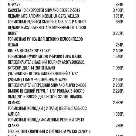
M-WAVE
824Р.
КАССЕТА 10 СКОРОСТЕЙ SHIMANO DEORE 2-5012
3 490Р.
ПЕДАЛИ MTB АЛЮМИНИЕВЫЕ LU-C27G. WELLGO
1 761Р.
ТОРМОЗНЫЕ РЕЗИНКИ СМЕННЫЕ ABS-3CC-P AUTHOR
950Р.
ПЕДАЛИ BMX/DOWNHILL АЛЮМИНИЕВЫЕ 00-170839
HORST
3 232Р.
ТОРМОЗНАЯ РУЧКА ДЛЯ ДЕТСКИХ ВЕЛОСИПЕДОВ
ЛЕВАЯ
234Р.
ВИЛКА ЖЕСТКАЯ 28"Х1 1/8"
2 403Р.
ТОРМОЗНЫЕ РУЧКИ ML520 V-БРЭЙК ПАРА TEKTRO
1 540Р.
ПЕРЕКЛЮЧАТЕЛЬ ЗАДНИЙ TOURNEY ARDTY200GSLD,
6/7СКОР. ДЛЯ 14-28T SHIMANO
1 060Р.
УДЛИНИТЕЛЬ ШТОКА ВИЛКИ ВНЕШНИЙ 1 1/8"
(28,6ММ) 115ММ +4 СПЕЙСЕРА M-WAVE
2 160Р.
ПЕРЕКЛЮЧАТЕЛЬ ПЕРЕДНИЙ SHIMANO ALIVIO 2-4038
2 230Р.
ВЫНОС ВНЕШНИЙ РЕГУЛ. 1 1/8" PROMAX 5-400310
2 226Р.
ОБОД 28" 5-380333 ДВ. ПИСТОН. 32 ОТВ. DRAGON
REMERX
2 982Р.
ТОРМОЗНЫЕ КОЛОДКИ ( 2 ПАРЫ) ЦВЕТНЫЕ ABS-3CC
AUTHOR
1 350Р.
ТОРМОЗНЫЕ КОЛОДКИ+СМЕННЫЕ РЕЗИНКИ CP513
CLARKS
780Р.
ТРОСИК ПЕРЕКЛЮЧЕНИЯ С ТЕФЛОНОМ W7139 СLARK'S