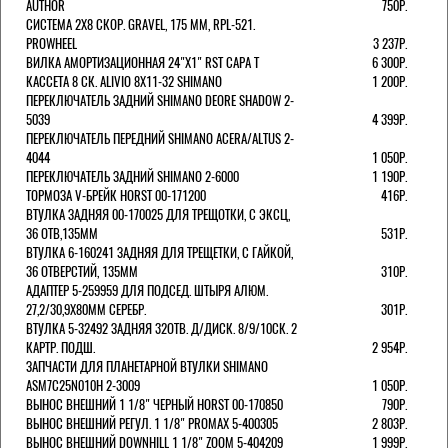
AUTHOR
750Р.
СИСТЕМА 2Х8 СКОР. GRAVEL, 175 ММ, RPL-521.
PROWHEEL
3 237Р.
ВИЛКА АМОРТИЗАЦИОННАЯ 24"Х1" RST CAPA Т
6 300Р.
КАССЕТА 8 СК. ALIVIO 8Х11-32 SHIMANO
1 200Р.
ПЕРЕКЛЮЧАТЕЛЬ ЗАДНИЙ SHIMANO DEORE SHADOW 2-
5039
4 399Р.
ПЕРЕКЛЮЧАТЕЛЬ ПЕРЕДНИЙ SHIMANO ACERA/ALTUS 2-
4044
1 050Р.
ПЕРЕКЛЮЧАТЕЛЬ ЗАДНИЙ SHIMANO 2-6000
1 190Р.
ТОРМОЗА V-БРЕЙК HORST 00-171200
416Р.
ВТУЛКА ЗАДНЯЯ 00-170025 ДЛЯ ТРЕЩОТКИ, С ЭКСЦ,
36 ОТВ,135ММ
531Р.
ВТУЛКА 6-160241 ЗАДНЯЯ ДЛЯ ТРЕЩЕТКИ, С ГАЙКОЙ,
36 ОТВЕРСТИЙ, 135ММ
310Р.
АДАПТЕР 5-259959 ДЛЯ ПОДСЕД. ШТЫРЯ АЛЮМ.
27,2/30,9Х80ММ СЕРЕБР.
301Р.
ВТУЛКА 5-32492 ЗАДНЯЯ 32ОТВ. Д/ДИСК. 8/9/10СК. 2
КАРТР. ПОДШ.
2 954Р.
ЗАПЧАСТИ ДЛЯ ПЛАНЕТАРНОЙ ВТУЛКИ SHIMANO
ASM7C25N010H 2-3009
1 050Р.
ВЫНОС ВНЕШНИЙ 1 1/8" ЧЕРНЫЙ HORST 00-170850
790Р.
ВЫНОС ВНЕШНИЙ РЕГУЛ. 1 1/8" PROMAX 5-400305
2 803Р.
ВЫНОС ВНЕШНИЙ DOWNHILL 1 1/8" ZOOM 5-404209
1 999Р.