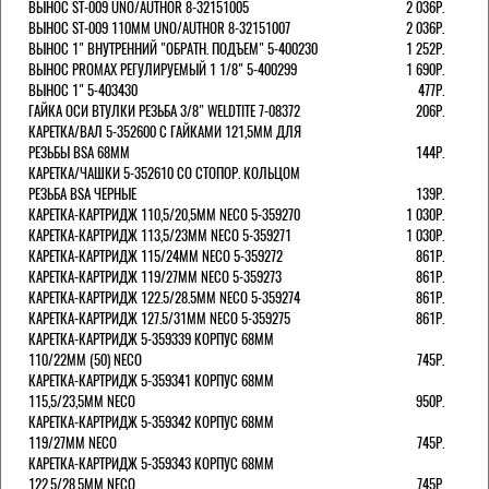
ВЫНОС ST-009 UNO/AUTHOR 8-32151005
2 036Р.
ВЫНОС ST-009 110ММ UNO/AUTHOR 8-32151007
2 036Р.
ВЫНОС 1" ВНУТРЕННИЙ "ОБРАТН. ПОДЪЕМ" 5-400230
1 252Р.
ВЫНОС PROMAX РЕГУЛИРУЕМЫЙ 1 1/8" 5-400299
1 690Р.
ВЫНОС 1" 5-403430
477Р.
ГАЙКА ОСИ ВТУЛКИ РЕЗЬБА 3/8" WELDTITE 7-08372
206Р.
КАРЕТКА/ВАЛ 5-352600 С ГАЙКАМИ 121,5ММ ДЛЯ
РЕЗЬБЫ BSA 68ММ
144Р.
КАРЕТКА/ЧАШКИ 5-352610 СО СТОПОР. КОЛЬЦОМ
РЕЗЬБА BSA ЧЕРНЫЕ
139Р.
КАРЕТКА-КАРТРИДЖ 110,5/20,5ММ NECO 5-359270
1 030Р.
КАРЕТКА-КАРТРИДЖ 113,5/23ММ NECO 5-359271
1 030Р.
КАРЕТКА-КАРТРИДЖ 115/24ММ NECO 5-359272
861Р.
КАРЕТКА-КАРТРИДЖ 119/27ММ NECO 5-359273
861Р.
КАРЕТКА-КАРТРИДЖ 122.5/28.5ММ NECO 5-359274
861Р.
КАРЕТКА-КАРТРИДЖ 127.5/31ММ NECO 5-359275
861Р.
КАРЕТКА-КАРТРИДЖ 5-359339 КОРПУС 68ММ
110/22ММ (50) NECO
745Р.
КАРЕТКА-КАРТРИДЖ 5-359341 КОРПУС 68ММ
115,5/23,5ММ NECO
950Р.
КАРЕТКА-КАРТРИДЖ 5-359342 КОРПУС 68ММ
119/27ММ NECO
745Р.
КАРЕТКА-КАРТРИДЖ 5-359343 КОРПУС 68ММ
122,5/28,5ММ NECO
745Р.