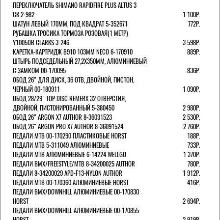
ПЕРЕКЛЮЧАТЕЛЬ SHIMANO RAPIDFIRE PLUS ALTUS 3
СК.2-982
1 100Р.
ШАТУН ЛЕВЫЙ 170ММ, ПОД КВАДРАТ 5-352671
772Р.
РУБАШКА ТРОСИКА ТОРМОЗА РОЗОВАЯ(1 МЕТР)
Y1005DB CLARKS 3-246
3 598Р.
КАРЕТКА-КАРТРИДЖ B910 103ММ NECO 6-170910
889Р.
ШТЫРЬ ПОДСЕДЕЛЬНЫЙ 27,2Х350ММ, АЛЮМИНИЕВЫЙ
С ЗАМКОМ 00-170095
836Р.
ОБОД 26" ДЛЯ ДИСК, 36 ОТВ, ДВОЙНОЙ, ПИСТОН,
ЧЕРНЫЙ 00-180911
1 090Р.
ОБОД 28/29" TOP DISC REMERX 32 ОТВЕРСТИЯ,
ДВОЙНОЙ, ПИСТОНИРОВАННЫЙ 5-380450
2 980Р.
ОБОД 26" ARGON X7 AUTHOR 8-36091523
2 530Р.
ОБОД 26" ARGON PRO X7 AUTHOR 8-36091524
2 760Р.
ПЕДАЛИ МТВ 00-170290 ПЛАСТИКОВЫЕ HORST
188Р.
ПЕДАЛИ MTB 5-311049 АЛЮМИНИЕВЫЕ
733Р.
ПЕДАЛИ MTB АЛЮМИНИЕВЫЕ 6-14224 WELLGO
1 370Р.
ПЕДАЛИ BMX/FREESTYLE/MTB 8-34200025 AUTHOR
780Р.
ПЕДАЛИ 8-34200029 APD-F13-NYLON AUTHOR
1 912Р.
ПЕДАЛИ МТВ 00-170360 АЛЮМИНИЕВЫЕ HORST
416Р.
ПЕДАЛИ BMX/DOWNHILL АЛЮМИНИЕВЫЕ 00-170830
HORST
2 694Р.
ПЕДАЛИ BMX/DOWNHILL АЛЮМИНИЕВЫЕ 00-170855
HORST
2 919Р.