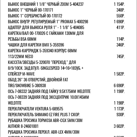
ВЫНОС ВНЕШНИЙ 1 1/8" ЧЕРНЫЙ ZOOM 5-404237
1 154Р.
ВЫНОС 1" ЧЕРНЫЙ 00-170171
348Р.
ВЫНОС 1" СЕРЕБРИСТЫЙ 00-170172
550Р.
ВЫНОС ВНУТР. РЕГУЛИРУЕМЫЙ 1" PROMAX 5-400298
1 690Р.
АДАПТЕР ДЛЯ ВЫНОСА РУЛЯ 1" - 1 1/8" 5-404085
411Р.
КАРЕТКА/ВАЛ 00-170026 С ГАЙКАМИ 130ММ ДЛЯ
РЕЗЬБЫ BSA 68ММ
114Р.
ЧАШКИ ДЛЯ КАРЕТКИ BMX 5-359396
346Р.
КАРЕТКА-КАРТРИДЖ 5-359340 КОРПУС 68ММ
113/22ММ NECO
745Р.
КАССЕТА/ЗВЕЗДЫ 5-320070 "ПЕРЕХОД." ДЛЯ
8/9/10СК. ЗАД.ВТУЛ.-SINGLESPEED 14+16+18ЗУБ. +
СПЕЙСЕР M-WAVE
1 582Р.
ОБОД 26" 36 ОТВЕРСТИЙ, ДВОЙНОЙ FAT
TIRE/SNOWBIKE 5-380938
6 690Р.
ОСЬ 7-08332 ЗАДНЯЯ ПОД ГАЙКУ 9.5Х175ММ WELDTITE
1 198Р.
ОСЬ 7-08339 ЗАДНЯЯ ПОД ЭКСЦЕНТРИК 10.0Х145ММ
WELDTITE
1 198Р.
ПЕРЕКЛЮЧАТЕЛИ VENTURA 5-689575
1 173Р.
ПЕРЕКЛЮЧАТЕЛЬ SHIMANO EZ FIRE PLUS 7 СКОР.
930Р.
РУБАШКА ТРОСИКА ТОРМОЗА ABR-CGX 5MM/30M
AUTHOR 8-24601001
3 602Р.
РУБАШКА ТРОСИКА ПЕРЕКЛ. ABR-LEX 4MM/30M