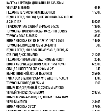
КАРЕТКА-КАРТРИДЖ ДЛЯ КЛИНЬЕВ 136/37ММ
VENTURA 5-359940
664Р.
ПЕДАЛИ MTB/CROSS/TREKKING AUTHOR
1 500Р.
ВТУЛКА ПЕРЕДНЯЯ ПОД ДИСК ACO H04D-F/32 AUTHOR
8-23410112
5 620Р.
ПЕРЕКЛЮЧАТЕЛЬ ЗАДНИЙ SHIMANO 2-5036
1 390Р.
ТОРМОЗНАЯ НАПРАВЛЯЮЩАЯ CX-23-1PB CLARKS
220Р.
ТОРМОЗА ROAD 5-360512
1 863Р.
ВИЛКА ЖЕСТКАЯ RST RF-M7 28"Х1 1/8" 1-0501
7 450Р.
ТОРМОЗНЫЕ КОЛОДКИ 70ММ 00-170111
70Р.
ВТУЛКА ПЕРЕДНЯЯ 2-987 EHBM525ABLS, DEORE, 32
ОТВ. ПОД ДИСК SHIMANO
2 120Р.
ПЕДАЛИ 00-170170 МТВ ПЛАСТИКОВЫЕ HORST
234Р.
ВИЛКА АМОРТИЗАЦИОННАЯ 700СХ1" RST NOVA T
6 290Р.
СПИЦА С НИППЕЛЕМ 258 Х 2,0 ММ, 26"
14Р.
ВЫНОС ВНЕШНИЙ ACO-AJ 15 AUTHOR
3 590Р.
ГАЙКА ОСИ ВТУЛКИ РЕЗЬБА М10 WELDTITE 7-08373
178Р.
ТОРМОЗНЫЕ КОЛОДКИ 55 ММ
136Р.
ШТЫРЬ ПОДСЕДЕЛЬНЫЙ 27,2Х400ММ МАТОВО-
ЧЕРНЫЙ SP-D322(ISO-M) ZOOM
2 895Р.
ШТЫРЬ 8-29466435 ПОДСЕДЕЛЬНЫЙ 31,6X400ММ
ЧЕРНЫЙ AUTHOR
2 340Р.
ВИЛКА ЖЕСТКАЯ 26"Х1"
2 780Р.