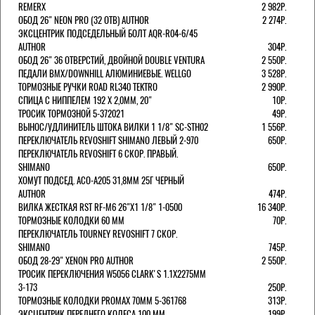
REMERX
2 982Р.
ОБОД 26" NEON PRO (32 ОТВ) AUTHOR
2 274Р.
ЭКСЦЕНТРИК ПОДСЕДЕЛЬНЫЙ БОЛТ AQR-R04-6/45
AUTHOR
304Р.
ОБОД 26" 36 ОТВЕРСТИЙ, ДВОЙНОЙ DOUBLE VENTURA
2 550Р.
ПЕДАЛИ BMX/DOWNHILL АЛЮМИНИЕВЫЕ. WELLGO
3 528Р.
ТОРМОЗНЫЕ РУЧКИ ROAD RL340 TEKTRO
2 990Р.
СПИЦА С НИППЕЛЕМ 192 Х 2,0ММ, 20"
10Р.
ТРОСИК ТОРМОЗНОЙ 5-372021
49Р.
ВЫНОС/УДЛИНИТЕЛЬ ШТОКА ВИЛКИ 1 1/8" SC-STH02
1 556Р.
ПЕРЕКЛЮЧАТЕЛЬ REVOSHIFT SHIMANO ЛЕВЫЙ 2-970
650Р.
ПЕРЕКЛЮЧАТЕЛЬ REVOSHIFT 6 СКОР. ПРАВЫЙ.
SHIMANO
650Р.
ХОМУТ ПОДСЕД. ACO-A205 31,8ММ 25Г ЧЕРНЫЙ
AUTHOR
474Р.
ВИЛКА ЖЕСТКАЯ RST RF-M6 26"Х1 1/8" 1-0500
16 340Р.
ТОРМОЗНЫЕ КОЛОДКИ 60 ММ
70Р.
ПЕРЕКЛЮЧАТЕЛЬ TOURNEY REVOSHIFT 7 СКОР.
SHIMANO
745Р.
ОБОД 28-29" XENON PRO AUTHOR
2 550Р.
ТРОСИК ПЕРЕКЛЮЧЕНИЯ W5056 CLARK'S 1.1Х2275ММ
3-173
250Р.
ТОРМОЗНЫЕ КОЛОДКИ PROMAX 70ММ 5-361768
313Р.
ЭКСЦЕНТРИК ПЕРЕДНЕГО КОЛЕСА 100 ММ
199Р.