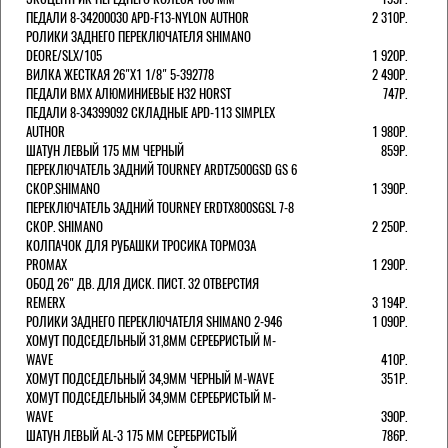
ПЕДАЛИ 8-34200030 APD-F13-NYLON AUTHOR
2 310Р.
РОЛИКИ ЗАДНЕГО ПЕРЕКЛЮЧАТЕЛЯ SHIMANO
DEORE/SLX/105
1 920Р.
ВИЛКА ЖЕСТКАЯ 26"Х1 1/8" 5-392778
2 490Р.
ПЕДАЛИ BMX АЛЮМИНИЕВЫЕ H32 HORST
747Р.
ПЕДАЛИ 8-34399092 СКЛАДНЫЕ APD-113 SIMPLEX
AUTHOR
1 980Р.
ШАТУН ЛЕВЫЙ 175 ММ ЧЕРНЫЙ
859Р.
ПЕРЕКЛЮЧАТЕЛЬ ЗАДНИЙ TOURNEY ARDTZ500GSD GS 6
СКОР.SHIMANO
1 390Р.
ПЕРЕКЛЮЧАТЕЛЬ ЗАДНИЙ TOURNEY ERDTX800SGSL 7-8
СКОР. SHIMANO
2 250Р.
КОЛПАЧОК ДЛЯ РУБАШКИ ТРОСИКА ТОРМОЗА
PROMAX
1 290Р.
ОБОД 26" ДВ. ДЛЯ ДИСК. ПИСТ. 32 ОТВЕРСТИЯ
REMERX
3 194Р.
РОЛИКИ ЗАДНЕГО ПЕРЕКЛЮЧАТЕЛЯ SHIMANO 2-946
1 090Р.
ХОМУТ ПОДСЕДЕЛЬНЫЙ 31,8ММ СЕРЕБРИСТЫЙ M-
WAVE
410Р.
ХОМУТ ПОДСЕДЕЛЬНЫЙ 34,9ММ ЧЕРНЫЙ M-WAVE
351Р.
ХОМУТ ПОДСЕДЕЛЬНЫЙ 34,9ММ СЕРЕБРИСТЫЙ M-
WAVE
390Р.
ШАТУН ЛЕВЫЙ AL-3 175 ММ СЕРЕБРИСТЫЙ
786Р.