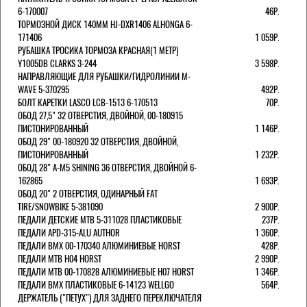
6-170007
46Р.
ТОРМОЗНОЙ ДИСК 140ММ HJ-DXR1406 ALHONGA 6-
171406
1 059Р.
РУБАШКА ТРОСИКА ТОРМОЗА КРАСНАЯ(1 МЕТР)
Y1005DB CLARKS 3-244
3 598Р.
НАПРАВЛЯЮЩИЕ ДЛЯ РУБАШКИ/ГИДРОЛИНИИ M-
WAVE 5-370295
492Р.
БОЛТ КАРЕТКИ LASCO LCB-1513 6-170513
70Р.
ОБОД 27,5" 32 ОТВЕРСТИЯ, ДВОЙНОЙ, 00-180915
ПИСТОНИРОВАННЫЙ
1 146Р.
ОБОД 29" 00-180920 32 ОТВЕРСТИЯ, ДВОЙНОЙ,
ПИСТОНИРОВАННЫЙ
1 232Р.
ОБОД 28" A-M5 SHINING 36 ОТВЕРСТИЯ, ДВОЙНОЙ 6-
162865
1 693Р.
ОБОД 20" 2 ОТВЕРСТИЯ, ОДИНАРНЫЙ FAT
TIRE/SNOWBIKE 5-381090
2 900Р.
ПЕДАЛИ ДЕТСКИЕ MTB 5-311028 ПЛАСТИКОВЫЕ
237Р.
ПЕДАЛИ APD-315-ALU AUTHOR
1 360Р.
ПЕДАЛИ BMX 00-170340 АЛЮМИНИЕВЫЕ HORST
428Р.
ПЕДАЛИ MTB H04 HORST
2 990Р.
ПЕДАЛИ MTB 00-170828 АЛЮМИНИЕВЫЕ H07 HORST
1 346Р.
ПЕДАЛИ BMX ПЛАСТИКОВЫЕ 6-14123 WELLGO
564Р.
ДЕРЖАТЕЛЬ ("ПЕТУХ") ДЛЯ ЗАДНЕГО ПЕРЕКЛЮЧАТЕЛЯ