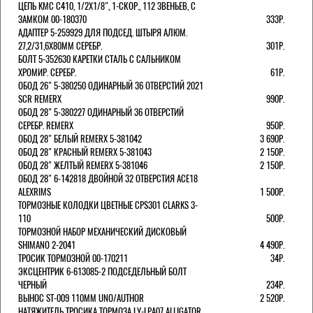
ЦЕПЬ KMC C410, 1/2Х1/8", 1-СКОР., 112 ЗВЕНЬЕВ, С
ЗАМКОМ 00-180370
333Р.
АДАПТЕР 5-259929 ДЛЯ ПОДСЕД. ШТЫРЯ АЛЮМ.
27,2/31,6Х80ММ СЕРЕБР.
301Р.
БОЛТ 5-352630 КАРЕТКИ СТАЛЬ С САЛЬНИКОМ
ХРОМИР. СЕРЕБР.
61Р.
ОБОД 26" 5-380250 ОДИНАРНЫЙ 36 ОТВЕРСТИЙ 2021
SCR REMERX
990Р.
ОБОД 28" 5-380227 ОДИНАРНЫЙ 36 ОТВЕРСТИЙ
СЕРЕБР. REMERX
950Р.
ОБОД 28" БЕЛЫЙ REMERX 5-381042
3 690Р.
ОБОД 28" КРАСНЫЙ REMERX 5-381043
2 150Р.
ОБОД 28" ЖЕЛТЫЙ REMERX 5-381046
2 150Р.
ОБОД 28" 6-142818 ДВОЙНОЙ 32 ОТВЕРСТИЯ ACE18
ALEXRIMS
1 500Р.
ТОРМОЗНЫЕ КОЛОДКИ ЦВЕТНЫЕ CPS301 CLARKS 3-
110
500Р.
ТОРМОЗНОЙ НАБОР МЕХАНИЧЕСКИЙ ДИСКОВЫЙ
SHIMANO 2-2041
4 490Р.
ТРОСИК ТОРМОЗНОЙ 00-170211
34Р.
ЭКСЦЕНТРИК 6-613085-2 ПОДСЕДЕЛЬНЫЙ БОЛТ
ЧЕРНЫЙ
234Р.
ВЫНОС ST-009 110ММ UNO/AUTHOR
2 520Р.
НАТЯЖИТЕЛЬ ТРОСИКА ТОРМОЗА LY-LPA07 ALLIGATOR