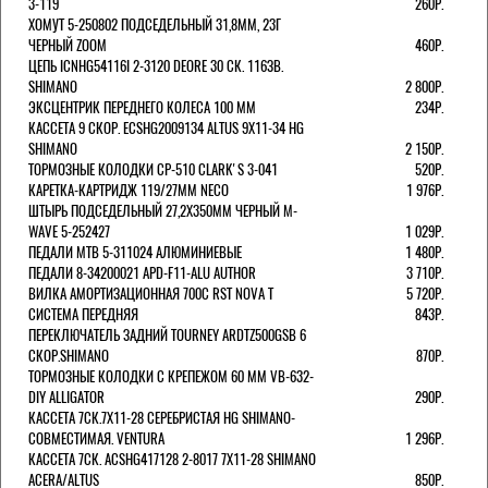
3-119
260Р.
ХОМУТ 5-250802 ПОДСЕДЕЛЬНЫЙ 31,8ММ, 23Г
ЧЕРНЫЙ ZOOM
460Р.
ЦЕПЬ ICNHG54116I 2-3120 DEORE 30 СК. 116ЗВ.
SHIMANO
2 800Р.
ЭКСЦЕНТРИК ПЕРЕДНЕГО КОЛЕСА 100 ММ
234Р.
КАССЕТА 9 СКОР. ECSHG2009134 ALTUS 9Х11-34 HG
SHIMANO
2 150Р.
ТОРМОЗНЫЕ КОЛОДКИ CP-510 CLARK'S 3-041
520Р.
КАРЕТКА-КАРТРИДЖ 119/27ММ NECO
1 976Р.
ШТЫРЬ ПОДСЕДЕЛЬНЫЙ 27,2Х350ММ ЧЕРНЫЙ M-
WAVE 5-252427
1 029Р.
ПЕДАЛИ MTB 5-311024 АЛЮМИНИЕВЫЕ
1 480Р.
ПЕДАЛИ 8-34200021 APD-F11-ALU AUTHOR
3 710Р.
ВИЛКА АМОРТИЗАЦИОННАЯ 700С RST NOVA T
5 720Р.
СИСТЕМА ПЕРЕДНЯЯ
843Р.
ПЕРЕКЛЮЧАТЕЛЬ ЗАДНИЙ TOURNEY ARDTZ500GSB 6
СКОР.SHIMANO
870Р.
ТОРМОЗНЫЕ КОЛОДКИ С КРЕПЕЖОМ 60 ММ VB-632-
DIY ALLIGATOR
290Р.
КАССЕТА 7СК.7Х11-28 СЕРЕБРИСТАЯ HG SHIMANO-
СОВМЕСТИМАЯ. VENTURA
1 296Р.
КАССЕТА 7СК. ACSHG417128 2-8017 7Х11-28 SHIMANO
ACERA/ALTUS
850Р.