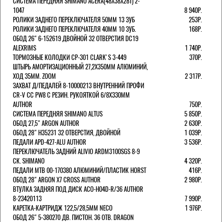
СИСТЕМА ПЕРЕДНЯЯ SHIMANO ACERA(48Х38Х28Т) 2-
1047
8 940Р.
РОЛИКИ ЗАДНЕГО ПЕРЕКЛЮЧАТЕЛЯ 50ММ 13 ЗУБ
253Р.
РОЛИКИ ЗАДНЕГО ПЕРЕКЛЮЧАТЕЛЯ 40ММ 10 ЗУБ.
168Р.
ОБОД 26" 6-152619 ДВОЙНОЙ 32 ОТВЕРСТИЯ DC19
ALEXRIMS
1 740Р.
ТОРМОЗНЫЕ КОЛОДКИ CP-301 CLARK'S 3-449
370Р.
ШТЫРЬ АМОРТИЗАЦИОННЫЙ 27,2Х350ММ АЛЮМИНИЙ,
ХОД 35ММ. ZOOM
2 317Р.
ЗАХВАТ Д/ПЕДАЛЕЙ 8-10000213 ВНУТРЕННИЙ ПРОФИ
CR-V CC PW8 С РЕЗИН. РУКОЯТКОЙ 6/8X330ММ
AUTHOR
750Р.
СИСТЕМА ПЕРЕДНЯЯ SHIMANO ALTUS
5 850Р.
ОБОД 27,5" ARGON AUTHOR
2 630Р.
ОБОД 28" H35231 32 ОТВЕРСТИЯ, ДВОЙНОЙ
1 039Р.
ПЕДАЛИ APD-427-ALU AUTHOR
3 536Р.
ПЕРЕКЛЮЧАТЕЛЬ ЗАДНИЙ ALIVIO ARDM3100SGS 8-9
СК. SHIMANO
4 320Р.
ПЕДАЛИ MTB 00-170380 АЛЮМИНИЙ/ПЛАСТИК HORST
416Р.
ОБОД 28" ARGON X7 CROSS AUTHOR
2 980Р.
ВТУЛКА ЗАДНЯЯ ПОД ДИСК ACO-H04D-R/36 AUTHOR
8-23420113
7 990Р.
КАРЕТКА-КАРТРИДЖ 122,5/28,5ММ NECO
1 976Р.
ОБОД 26" 5-380270 ДВ. ПИСТОН. 36 ОТВ. DRAGON