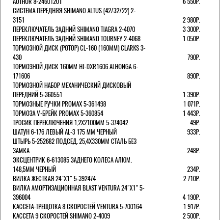
AUTHOR 8-24601201
6 550Р.
СИСТЕМА ПЕРЕДНЯЯ SHIMANO ALTUS (42/32/22) 2-
3151
2 980Р.
ПЕРЕКЛЮЧАТЕЛЬ ЗАДНИЙ SHIMANO TIAGRA 2-4070
3 300Р.
ПЕРЕКЛЮЧАТЕЛЬ ЗАДНИЙ SHIMANO TOURNEY 2-4068
1 050Р.
ТОРМОЗНОЙ ДИСК (РОТОР) CL-160 (160ММ) CLARKS 3-
430
790Р.
ТОРМОЗНОЙ ДИСК 160ММ HJ-DXR1606 ALHONGA 6-
171606
890Р.
ТОРМОЗНОЙ НАБОР МЕХАНИЧЕСКИЙ ДИСКОВЫЙ
ПЕРЕДНИЙ 5-360551
1 390Р.
ТОРМОЗНЫЕ РУЧКИ PROMAX 5-361498
1 071Р.
ТОРМОЗА V-БРЕЙК PROMAX 5-360854
1 443Р.
ТРОСИК ПЕРЕКЛЮЧЕНИЯ 1,2Х2100ММ 5-374042
49Р.
ШАТУН 6-176 ЛЕВЫЙ AL-3 175 ММ ЧЕРНЫЙ
933Р.
ШТЫРЬ 5-252682 ПОДСЕД. 25,4Х330ММ СТАЛЬ БЕЗ
ЗАМКА
248Р.
ЭКСЦЕНТРИК 6-613085 ЗАДНЕГО КОЛЕСА АЛЮМ.
148,5ММ ЧЕРНЫЙ
234Р.
ВИЛКА ЖЕСТКАЯ 24"Х1" 5-392474
2 710Р.
ВИЛКА АМОРТИЗАЦИОННАЯ BLAST VENTURA 24"Х1" 5-
396004
4 190Р.
КАССЕТА-ТРЕЩОТКА 8 СКОРОСТЕЙ VENTURA 5-700164
1 917Р.
КАССЕТА 9 СКОРОСТЕЙ SHIMANO 2-4009
2 500Р.