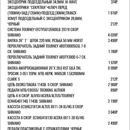
ЭКСЦЕНТРИК ПОДСЕДЕЛЬНЫЙ 34,9ММ. M-WAVE
374Р.
ЭКСЦЕНТРИКИ "СЕКРЕТКИ"+КЛЮЧ ПЕРЕД.
(100ММ)+ЗАД.(135ММ)+ПОДСЕД.(30ММ).TRANZX
1 816Р.
ХОМУТ ПОДСЕДЕЛЬНЫЙ С ЭКСЦЕНТРИКОМ 28,6ММ,
ЧЕРНЫЙ
212Р.
СИСТЕМА TOURNEY EFCTY5012E60XLB 2X7/8 СКОР.
SHIMANO
4 020Р.
ВИЛКА 26" 1'' ШТОК 220 ММ, РЕЗЬБА 50 ММ HORST
3 490Р.
ПЕРЕКЛЮЧАТЕЛЬ ЗАДНИЙ TOURNEY ARDTX800SGSL 7-8
СК. SHIMANO
1 780Р.
ПЕРЕКЛЮЧАТЕЛЬ ЗАДНИЙ TOURNEY ARDTY300D 6-7 СК.
SHIMANO
1 670Р.
ВИЛКА АМОРТИЗАЦИОННАЯ 26"Х 28,6 RST GILA TNL
8 990Р.
ТРОСИК 3-051 ТОРМ. MTB НЕРЖ. W6053R 1.5Х2000ММ
СLARK'S
212Р.
ЦЕПЬ DEORE/TIAGRA 114ЗВ. 9 СКОР. SHIMANO
2 968Р.
ПЕДАЛИ MTB/CROSS/ TREKKING AUTHOR
890Р.
ЦЕПЬ 6-8 СКОР. ALIVIO/ACERA/ALTUS/TOURNEY
ECNHG40114Q 114ЗВ. SHIMANO
2 190Р.
КАССЕТА ECSHG318134 ALTUS 8Х11-34 IG/HG 8 СКОР.
SHIMANO
3 640Р.
КАССЕТА 8 СКОР. ECSHG418130 ACERA 8Х11-30 IG/HG
SHIMANO
2 490Р.
ПЕДАЛИ ПЛАСТИКОВЫЕ С ОТРАЖАТЕЛЯМИ, ЧЕРНЫЕ.