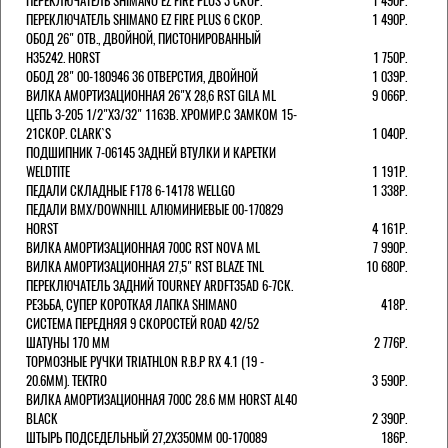
ПЕРЕКЛЮЧАТЕЛЬ SHIMANO EZ FIRE PLUS 3 СКОР.
1 490Р.
ПЕРЕКЛЮЧАТЕЛЬ SHIMANO EZ FIRE PLUS 6 СКОР.
1 490Р.
ОБОД 26" ОТВ., ДВОЙНОЙ, ПИСТОНИРОВАННЫЙ
H35242. HORST
1 750Р.
ОБОД 28" 00-180946 36 ОТВЕРСТИЯ, ДВОЙНОЙ
1 039Р.
ВИЛКА АМОРТИЗАЦИОННАЯ 26"Х 28,6 RST GILA ML
9 066Р.
ЦЕПЬ 3-205 1/2"X3/32" 116ЗВ. ХРОМИР.С ЗАМКОМ 15-
21СКОР. CLARK`S
1 040Р.
ПОДШИПНИК 7-06145 ЗАДНЕЙ ВТУЛКИ И КАРЕТКИ
WELDTITE
1 191Р.
ПЕДАЛИ СКЛАДНЫЕ F178 6-14178 WELLGO
1 338Р.
ПЕДАЛИ BMX/DOWNHILL АЛЮМИНИЕВЫЕ 00-170829
HORST
4 161Р.
ВИЛКА АМОРТИЗАЦИОННАЯ 700С RST NOVA ML
7 990Р.
ВИЛКА АМОРТИЗАЦИОННАЯ 27,5" RST BLAZE TNL
10 680Р.
ПЕРЕКЛЮЧАТЕЛЬ ЗАДНИЙ TOURNEY ARDFT35AD 6-7СК.
РЕЗЬБА, СУПЕР КОРОТКАЯ ЛАПКА SHIMANO
418Р.
СИСТЕМА ПЕРЕДНЯЯ 9 СКОРОСТЕЙ ROAD 42/52
ШАТУНЫ 170 ММ
2 776Р.
ТОРМОЗНЫЕ РУЧКИ TRIATHLON R.B.P RX 4.1 (19 -
20.6ММ). TEKTRO
3 590Р.
ВИЛКА АМОРТИЗАЦИОННАЯ 700C 28.6 ММ HORST AL40
BLACK
2 390Р.
ШТЫРЬ ПОДСЕДЕЛЬНЫЙ 27,2Х350ММ 00-170089
186Р.