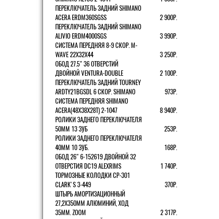
ПЕРЕКЛЮЧАТЕЛЬ ЗАДНИЙ SHIMANO
ACERA ERDM360SGSS
2 900Р.
ПЕРЕКЛЮЧАТЕЛЬ ЗАДНИЙ SHIMANO
ALIVIO ERDM4000SGS
3 990Р.
СИСТЕМА ПЕРЕДНЯЯ 8-9 СКОР. M-
WAVE 22Х32Х44
3 250Р.
ОБОД 27.5" 36 ОТВЕРСТИЙ
ДВОЙНОЙ VENTURA-DOUBLE
2 100Р.
ПЕРЕКЛЮЧАТЕЛЬ ЗАДНИЙ TOURNEY
ARDTY21BGSDL 6 СКОР. SHIMANO
973Р.
СИСТЕМА ПЕРЕДНЯЯ SHIMANO
ACERA(48Х38Х28Т) 2-1047
8 940Р.
РОЛИКИ ЗАДНЕГО ПЕРЕКЛЮЧАТЕЛЯ
50ММ 13 ЗУБ
253Р.
РОЛИКИ ЗАДНЕГО ПЕРЕКЛЮЧАТЕЛЯ
40ММ 10 ЗУБ.
168Р.
ОБОД 26" 6-152619 ДВОЙНОЙ 32
ОТВЕРСТИЯ DC19 ALEXRIMS
1 740Р.
ТОРМОЗНЫЕ КОЛОДКИ CP-301
CLARK'S 3-449
370Р.
ШТЫРЬ АМОРТИЗАЦИОННЫЙ
27,2Х350ММ АЛЮМИНИЙ, ХОД
35ММ. ZOOM
2 317Р.