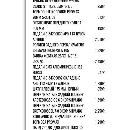
ТРОСИК ПЕРЕКЛЮЧЕНИЯ W5056
CLARK'S 1.1Х2275ММ 3-173
250Р.
ТОРМОЗНЫЕ КОЛОДКИ PROMAX
70ММ 5-361768
313Р.
ЭКСЦЕНТРИК ПЕРЕДНЕГО КОЛЕСА
100 ММ
199Р.
ПЕДАЛИ 8-34200030 APD-F13-NYLON
AUTHOR
2 310Р.
РОЛИКИ ЗАДНЕГО ПЕРЕКЛЮЧАТЕЛЯ
SHIMANO DEORE/SLX/105
1 920Р.
ВИЛКА ЖЕСТКАЯ 26"Х1 1/8" 5-
392778
2 490Р.
ПЕДАЛИ BMX АЛЮМИНИЕВЫЕ H32
HORST
747Р.
ПЕДАЛИ 8-34399092 СКЛАДНЫЕ
APD-113 SIMPLEX AUTHOR
1 980Р.
ШАТУН ЛЕВЫЙ 175 ММ ЧЕРНЫЙ
859Р.
ПЕРЕКЛЮЧАТЕЛЬ ЗАДНИЙ TOURNEY
ARDTZ500GSD GS 6 СКОР.SHIMANO
1 390Р.
ПЕРЕКЛЮЧАТЕЛЬ ЗАДНИЙ TOURNEY
ERDTX800SGSL 7-8 СКОР. SHIMANO
2 250Р.
КОЛПАЧОК ДЛЯ РУБАШКИ ТРОСИКА
ТОРМОЗА PROMAX
1 290Р.
ОБОД 26" ДВ. ДЛЯ ДИСК. ПИСТ. 32