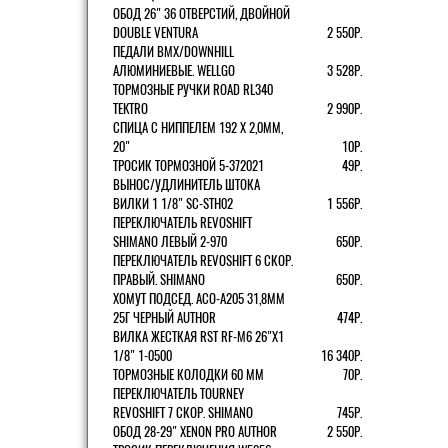
ОБОД 26" 36 ОТВЕРСТИЙ, ДВОЙНОЙ
DOUBLE VENTURA
2 550Р.
ПЕДАЛИ BMX/DOWNHILL
АЛЮМИНИЕВЫЕ. WELLGO
3 528Р.
ТОРМОЗНЫЕ РУЧКИ ROAD RL340
TEKTRO
2 990Р.
СПИЦА С НИППЕЛЕМ 192 Х 2,0ММ,
20"
10Р.
ТРОСИК ТОРМОЗНОЙ 5-372021
49Р.
ВЫНОС/УДЛИНИТЕЛЬ ШТОКА
ВИЛКИ 1 1/8" SC-STH02
1 556Р.
ПЕРЕКЛЮЧАТЕЛЬ REVOSHIFT
SHIMANO ЛЕВЫЙ 2-970
650Р.
ПЕРЕКЛЮЧАТЕЛЬ REVOSHIFT 6 СКОР.
ПРАВЫЙ. SHIMANO
650Р.
ХОМУТ ПОДСЕД. ACO-A205 31,8ММ
25Г ЧЕРНЫЙ AUTHOR
474Р.
ВИЛКА ЖЕСТКАЯ RST RF-M6 26"Х1
1/8" 1-0500
16 340Р.
ТОРМОЗНЫЕ КОЛОДКИ 60 ММ
70Р.
ПЕРЕКЛЮЧАТЕЛЬ TOURNEY
REVOSHIFT 7 СКОР. SHIMANO
745Р.
ОБОД 28-29" XENON PRO AUTHOR
2 550Р.