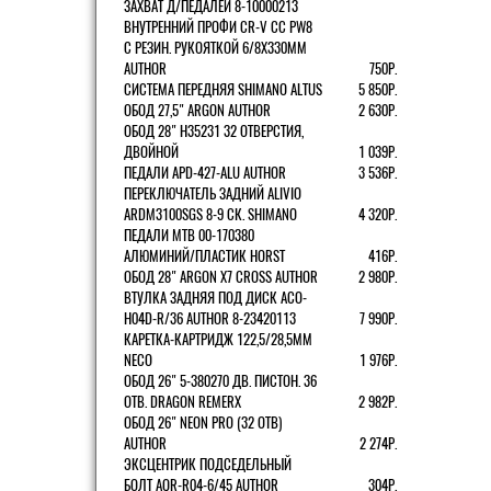
ЗАХВАТ Д/ПЕДАЛЕЙ 8-10000213
ВНУТРЕННИЙ ПРОФИ CR-V CC PW8
С РЕЗИН. РУКОЯТКОЙ 6/8X330ММ
AUTHOR
750Р.
СИСТЕМА ПЕРЕДНЯЯ SHIMANO ALTUS
5 850Р.
ОБОД 27,5" ARGON AUTHOR
2 630Р.
ОБОД 28" H35231 32 ОТВЕРСТИЯ,
ДВОЙНОЙ
1 039Р.
ПЕДАЛИ APD-427-ALU AUTHOR
3 536Р.
ПЕРЕКЛЮЧАТЕЛЬ ЗАДНИЙ ALIVIO
ARDM3100SGS 8-9 СК. SHIMANO
4 320Р.
ПЕДАЛИ MTB 00-170380
АЛЮМИНИЙ/ПЛАСТИК HORST
416Р.
ОБОД 28" ARGON X7 CROSS AUTHOR
2 980Р.
ВТУЛКА ЗАДНЯЯ ПОД ДИСК ACO-
H04D-R/36 AUTHOR 8-23420113
7 990Р.
КАРЕТКА-КАРТРИДЖ 122,5/28,5ММ
NECO
1 976Р.
ОБОД 26" 5-380270 ДВ. ПИСТОН. 36
ОТВ. DRAGON REMERX
2 982Р.
ОБОД 26" NEON PRO (32 ОТВ)
AUTHOR
2 274Р.
ЭКСЦЕНТРИК ПОДСЕДЕЛЬНЫЙ
БОЛТ AQR-R04-6/45 AUTHOR
304Р.