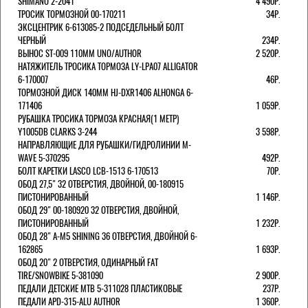
SHIMANO 2-2041
4 490Р.
ТРОСИК ТОРМОЗНОЙ 00-170211
34Р.
ЭКСЦЕНТРИК 6-613085-2 ПОДСЕДЕЛЬНЫЙ БОЛТ
ЧЕРНЫЙ
234Р.
ВЫНОС ST-009 110ММ UNO/AUTHOR
2 520Р.
НАТЯЖИТЕЛЬ ТРОСИКА ТОРМОЗА LY-LPA07 ALLIGATOR
6-170007
46Р.
ТОРМОЗНОЙ ДИСК 140ММ HJ-DXR1406 ALHONGA 6-
171406
1 059Р.
РУБАШКА ТРОСИКА ТОРМОЗА КРАСНАЯ(1 МЕТР)
Y1005DB CLARKS 3-244
3 598Р.
НАПРАВЛЯЮЩИЕ ДЛЯ РУБАШКИ/ГИДРОЛИНИИ M-
WAVE 5-370295
492Р.
БОЛТ КАРЕТКИ LASCO LCB-1513 6-170513
70Р.
ОБОД 27,5" 32 ОТВЕРСТИЯ, ДВОЙНОЙ, 00-180915
ПИСТОНИРОВАННЫЙ
1 146Р.
ОБОД 29" 00-180920 32 ОТВЕРСТИЯ, ДВОЙНОЙ,
ПИСТОНИРОВАННЫЙ
1 232Р.
ОБОД 28" A-M5 SHINING 36 ОТВЕРСТИЯ, ДВОЙНОЙ 6-
162865
1 693Р.
ОБОД 20" 2 ОТВЕРСТИЯ, ОДИНАРНЫЙ FAT
TIRE/SNOWBIKE 5-381090
2 900Р.
ПЕДАЛИ ДЕТСКИЕ MTB 5-311028 ПЛАСТИКОВЫЕ
237Р.
ПЕДАЛИ APD-315-ALU AUTHOR
1 360Р.