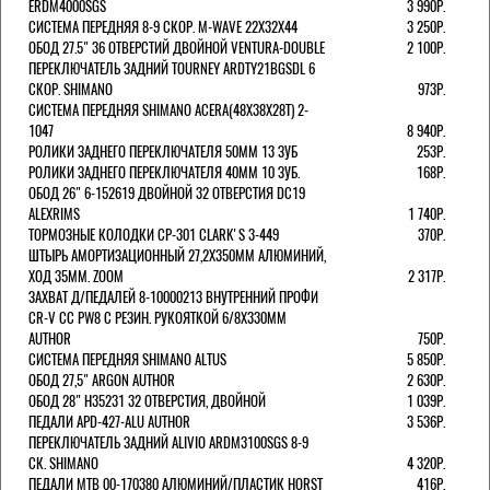
ERDM4000SGS
3 990Р.
СИСТЕМА ПЕРЕДНЯЯ 8-9 СКОР. M-WAVE 22Х32Х44
3 250Р.
ОБОД 27.5" 36 ОТВЕРСТИЙ ДВОЙНОЙ VENTURA-DOUBLE
2 100Р.
ПЕРЕКЛЮЧАТЕЛЬ ЗАДНИЙ TOURNEY ARDTY21BGSDL 6
СКОР. SHIMANO
973Р.
СИСТЕМА ПЕРЕДНЯЯ SHIMANO ACERA(48Х38Х28Т) 2-
1047
8 940Р.
РОЛИКИ ЗАДНЕГО ПЕРЕКЛЮЧАТЕЛЯ 50ММ 13 ЗУБ
253Р.
РОЛИКИ ЗАДНЕГО ПЕРЕКЛЮЧАТЕЛЯ 40ММ 10 ЗУБ.
168Р.
ОБОД 26" 6-152619 ДВОЙНОЙ 32 ОТВЕРСТИЯ DC19
ALEXRIMS
1 740Р.
ТОРМОЗНЫЕ КОЛОДКИ CP-301 CLARK'S 3-449
370Р.
ШТЫРЬ АМОРТИЗАЦИОННЫЙ 27,2Х350ММ АЛЮМИНИЙ,
ХОД 35ММ. ZOOM
2 317Р.
ЗАХВАТ Д/ПЕДАЛЕЙ 8-10000213 ВНУТРЕННИЙ ПРОФИ
CR-V CC PW8 С РЕЗИН. РУКОЯТКОЙ 6/8X330ММ
AUTHOR
750Р.
СИСТЕМА ПЕРЕДНЯЯ SHIMANO ALTUS
5 850Р.
ОБОД 27,5" ARGON AUTHOR
2 630Р.
ОБОД 28" H35231 32 ОТВЕРСТИЯ, ДВОЙНОЙ
1 039Р.
ПЕДАЛИ APD-427-ALU AUTHOR
3 536Р.
ПЕРЕКЛЮЧАТЕЛЬ ЗАДНИЙ ALIVIO ARDM3100SGS 8-9
СК. SHIMANO
4 320Р.
ПЕДАЛИ MTB 00-170380 АЛЮМИНИЙ/ПЛАСТИК HORST
416Р.