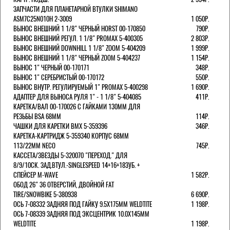
ЗАПЧАСТИ ДЛЯ ПЛАНЕТАРНОЙ ВТУЛКИ SHIMANO
ASM7C25N010H 2-3009
1 050Р.
ВЫНОС ВНЕШНИЙ 1 1/8" ЧЕРНЫЙ HORST 00-170850
790Р.
ВЫНОС ВНЕШНИЙ РЕГУЛ. 1 1/8" PROMAX 5-400305
2 803Р.
ВЫНОС ВНЕШНИЙ DOWNHILL 1 1/8" ZOOM 5-404209
1 999Р.
ВЫНОС ВНЕШНИЙ 1 1/8" ЧЕРНЫЙ ZOOM 5-404237
1 154Р.
ВЫНОС 1" ЧЕРНЫЙ 00-170171
348Р.
ВЫНОС 1" СЕРЕБРИСТЫЙ 00-170172
550Р.
ВЫНОС ВНУТР. РЕГУЛИРУЕМЫЙ 1" PROMAX 5-400298
1 690Р.
АДАПТЕР ДЛЯ ВЫНОСА РУЛЯ 1" - 1 1/8" 5-404085
411Р.
КАРЕТКА/ВАЛ 00-170026 С ГАЙКАМИ 130ММ ДЛЯ
РЕЗЬБЫ BSA 68ММ
114Р.
ЧАШКИ ДЛЯ КАРЕТКИ BMX 5-359396
346Р.
КАРЕТКА-КАРТРИДЖ 5-359340 КОРПУС 68ММ
113/22ММ NECO
745Р.
КАССЕТА/ЗВЕЗДЫ 5-320070 "ПЕРЕХОД." ДЛЯ
8/9/10СК. ЗАД.ВТУЛ.-SINGLESPEED 14+16+18ЗУБ. +
СПЕЙСЕР M-WAVE
1 582Р.
ОБОД 26" 36 ОТВЕРСТИЙ, ДВОЙНОЙ FAT
TIRE/SNOWBIKE 5-380938
6 690Р.
ОСЬ 7-08332 ЗАДНЯЯ ПОД ГАЙКУ 9.5Х175ММ WELDTITE
1 198Р.
ОСЬ 7-08339 ЗАДНЯЯ ПОД ЭКСЦЕНТРИК 10.0Х145ММ
WELDTITE
1 198Р.