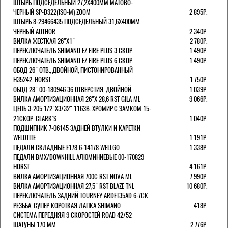
ШТЫРЬ ПОДСЕДЕЛЬНЫЙ 27,2Х400ММ МАТОВО-
ЧЕРНЫЙ SP-D322(ISO-M) ZOOM
2 895Р.
ШТЫРЬ 8-29466435 ПОДСЕДЕЛЬНЫЙ 31,6X400ММ
ЧЕРНЫЙ AUTHOR
2 340Р.
ВИЛКА ЖЕСТКАЯ 26"Х1"
2 780Р.
ПЕРЕКЛЮЧАТЕЛЬ SHIMANO EZ FIRE PLUS 3 СКОР.
1 490Р.
ПЕРЕКЛЮЧАТЕЛЬ SHIMANO EZ FIRE PLUS 6 СКОР.
1 490Р.
ОБОД 26" ОТВ., ДВОЙНОЙ, ПИСТОНИРОВАННЫЙ
H35242. HORST
1 750Р.
ОБОД 28" 00-180946 36 ОТВЕРСТИЯ, ДВОЙНОЙ
1 039Р.
ВИЛКА АМОРТИЗАЦИОННАЯ 26"Х 28,6 RST GILA ML
9 066Р.
ЦЕПЬ 3-205 1/2"X3/32" 116ЗВ. ХРОМИР.С ЗАМКОМ 15-
21СКОР. CLARK`S
1 040Р.
ПОДШИПНИК 7-06145 ЗАДНЕЙ ВТУЛКИ И КАРЕТКИ
WELDTITE
1 191Р.
ПЕДАЛИ СКЛАДНЫЕ F178 6-14178 WELLGO
1 338Р.
ПЕДАЛИ BMX/DOWNHILL АЛЮМИНИЕВЫЕ 00-170829
HORST
4 161Р.
ВИЛКА АМОРТИЗАЦИОННАЯ 700С RST NOVA ML
7 990Р.
ВИЛКА АМОРТИЗАЦИОННАЯ 27,5" RST BLAZE TNL
10 680Р.
ПЕРЕКЛЮЧАТЕЛЬ ЗАДНИЙ TOURNEY ARDFT35AD 6-7СК.
РЕЗЬБА, СУПЕР КОРОТКАЯ ЛАПКА SHIMANO
418Р.
СИСТЕМА ПЕРЕДНЯЯ 9 СКОРОСТЕЙ ROAD 42/52
ШАТУНЫ 170 ММ
2 776Р.