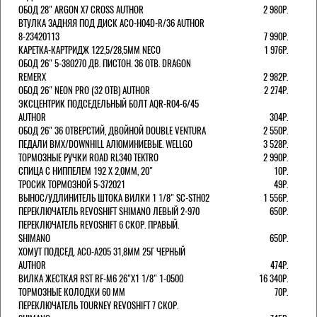
ОБОД 28" ARGON X7 CROSS AUTHOR
2 980Р.
ВТУЛКА ЗАДНЯЯ ПОД ДИСК ACO-H04D-R/36 AUTHOR
8-23420113
7 990Р.
КАРЕТКА-КАРТРИДЖ 122,5/28,5ММ NECO
1 976Р.
ОБОД 26" 5-380270 ДВ. ПИСТОН. 36 ОТВ. DRAGON
REMERX
2 982Р.
ОБОД 26" NEON PRO (32 ОТВ) AUTHOR
2 274Р.
ЭКСЦЕНТРИК ПОДСЕДЕЛЬНЫЙ БОЛТ AQR-R04-6/45
AUTHOR
304Р.
ОБОД 26" 36 ОТВЕРСТИЙ, ДВОЙНОЙ DOUBLE VENTURA
2 550Р.
ПЕДАЛИ BMX/DOWNHILL АЛЮМИНИЕВЫЕ. WELLGO
3 528Р.
ТОРМОЗНЫЕ РУЧКИ ROAD RL340 TEKTRO
2 990Р.
СПИЦА С НИППЕЛЕМ 192 Х 2,0ММ, 20"
10Р.
ТРОСИК ТОРМОЗНОЙ 5-372021
49Р.
ВЫНОС/УДЛИНИТЕЛЬ ШТОКА ВИЛКИ 1 1/8" SC-STH02
1 556Р.
ПЕРЕКЛЮЧАТЕЛЬ REVOSHIFT SHIMANO ЛЕВЫЙ 2-970
650Р.
ПЕРЕКЛЮЧАТЕЛЬ REVOSHIFT 6 СКОР. ПРАВЫЙ.
SHIMANO
650Р.
ХОМУТ ПОДСЕД. ACO-A205 31,8ММ 25Г ЧЕРНЫЙ
AUTHOR
474Р.
ВИЛКА ЖЕСТКАЯ RST RF-M6 26"Х1 1/8" 1-0500
16 340Р.
ТОРМОЗНЫЕ КОЛОДКИ 60 ММ
70Р.
ПЕРЕКЛЮЧАТЕЛЬ TOURNEY REVOSHIFT 7 СКОР.