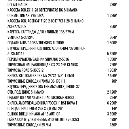
DIY ALLIGATOR
290Р.
КАССЕТА 7СК.7Х11-28 СЕРЕБРИСТАЯ HG SHIMANO-
СОВМЕСТИМАЯ. VENTURA
1 296Р.
КАССЕТА 7СК. ACSHG417128 2-8017 7Х11-28 SHIMANO
ACERA/ALTUS
850Р.
КАРЕТКА-КАРТРИДЖ ДЛЯ КЛИНЬЕВ 136/37ММ
VENTURA 5-359940
664Р.
ПЕДАЛИ MTB/CROSS/TREKKING AUTHOR
1 500Р.
ВТУЛКА ПЕРЕДНЯЯ ПОД ДИСК ACO H04D-F/32 AUTHOR
8-23410112
5 620Р.
ПЕРЕКЛЮЧАТЕЛЬ ЗАДНИЙ SHIMANO 2-5036
1 390Р.
ТОРМОЗНАЯ НАПРАВЛЯЮЩАЯ CX-23-1PB CLARKS
220Р.
ТОРМОЗА ROAD 5-360512
1 863Р.
ВИЛКА ЖЕСТКАЯ RST RF-M7 28"Х1 1/8" 1-0501
7 450Р.
ТОРМОЗНЫЕ КОЛОДКИ 70ММ 00-170111
70Р.
ВТУЛКА ПЕРЕДНЯЯ 2-987 EHBM525ABLS, DEORE, 32
ОТВ. ПОД ДИСК SHIMANO
2 120Р.
ПЕДАЛИ 00-170170 МТВ ПЛАСТИКОВЫЕ HORST
234Р.
ВИЛКА АМОРТИЗАЦИОННАЯ 700СХ1" RST NOVA T
6 290Р.
СПИЦА С НИППЕЛЕМ 258 Х 2,0 ММ, 26"
14Р.
ВЫНОС ВНЕШНИЙ ACO-AJ 15 AUTHOR
3 590Р.
ГАЙКА ОСИ ВТУЛКИ РЕЗЬБА М10 WELDTITE 7-08373
178Р.
ТОРМОЗНЫЕ КОЛОДКИ 55 ММ
136Р.