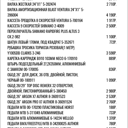
ВИЛКА ЖЕСТКАЯ 24"Х1" 5-392474
2 710Р.
ВИЛКА АМОРТИЗАЦИОННАЯ BLAST VENTURA 24"Х1" 5-
396004
4 190Р.
КАССЕТА-ТРЕЩОТКА 8 СКОРОСТЕЙ VENTURA 5-700164
1 917Р.
КАССЕТА 9 СКОРОСТЕЙ SHIMANO 2-4009
2 500Р.
ПЕРЕКЛЮЧАТЕЛЬ SHIMANO RAPIDFIRE PLUS ALTUS 3
СК.2-982
1 100Р.
ШАТУН ЛЕВЫЙ 170ММ, ПОД КВАДРАТ 5-352671
772Р.
РУБАШКА ТРОСИКА ТОРМОЗА РОЗОВАЯ(1 МЕТР)
Y1005DB CLARKS 3-246
3 598Р.
КАРЕТКА-КАРТРИДЖ B910 103ММ NECO 6-170910
889Р.
ШТЫРЬ ПОДСЕДЕЛЬНЫЙ 27,2Х350ММ, АЛЮМИНИЕВЫЙ
С ЗАМКОМ 00-170095
836Р.
ОБОД 26" ДЛЯ ДИСК, 36 ОТВ, ДВОЙНОЙ, ПИСТОН,
ЧЕРНЫЙ 00-180911
1 090Р.
ОБОД 28/29" TOP DISC REMERX 32 ОТВЕРСТИЯ,
ДВОЙНОЙ, ПИСТОНИРОВАННЫЙ 5-380450
2 980Р.
ОБОД 26" ARGON X7 AUTHOR 8-36091523
2 530Р.
ОБОД 26" ARGON PRO X7 AUTHOR 8-36091524
2 760Р.
ПЕДАЛИ МТВ 00-170290 ПЛАСТИКОВЫЕ HORST
188Р.
ПЕДАЛИ MTB 5-311049 АЛЮМИНИЕВЫЕ
733Р.
ПЕДАЛИ MTB АЛЮМИНИЕВЫЕ 6-14224 WELLGO
1 370Р.
ПЕДАЛИ BMX/FREESTYLE/MTB 8-34200025 AUTHOR
780Р.