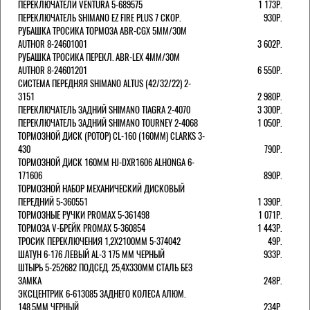
ПЕРЕКЛЮЧАТЕЛИ VENTURA 5-689575
1 173Р.
ПЕРЕКЛЮЧАТЕЛЬ SHIMANO EZ FIRE PLUS 7 СКОР.
930Р.
РУБАШКА ТРОСИКА ТОРМОЗА ABR-CGX 5MM/30M
AUTHOR 8-24601001
3 602Р.
РУБАШКА ТРОСИКА ПЕРЕКЛ. ABR-LEX 4MM/30M
AUTHOR 8-24601201
6 550Р.
СИСТЕМА ПЕРЕДНЯЯ SHIMANO ALTUS (42/32/22) 2-
3151
2 980Р.
ПЕРЕКЛЮЧАТЕЛЬ ЗАДНИЙ SHIMANO TIAGRA 2-4070
3 300Р.
ПЕРЕКЛЮЧАТЕЛЬ ЗАДНИЙ SHIMANO TOURNEY 2-4068
1 050Р.
ТОРМОЗНОЙ ДИСК (РОТОР) CL-160 (160ММ) CLARKS 3-
430
790Р.
ТОРМОЗНОЙ ДИСК 160ММ HJ-DXR1606 ALHONGA 6-
171606
890Р.
ТОРМОЗНОЙ НАБОР МЕХАНИЧЕСКИЙ ДИСКОВЫЙ
ПЕРЕДНИЙ 5-360551
1 390Р.
ТОРМОЗНЫЕ РУЧКИ PROMAX 5-361498
1 071Р.
ТОРМОЗА V-БРЕЙК PROMAX 5-360854
1 443Р.
ТРОСИК ПЕРЕКЛЮЧЕНИЯ 1,2Х2100ММ 5-374042
49Р.
ШАТУН 6-176 ЛЕВЫЙ AL-3 175 ММ ЧЕРНЫЙ
933Р.
ШТЫРЬ 5-252682 ПОДСЕД. 25,4Х330ММ СТАЛЬ БЕЗ
ЗАМКА
248Р.
ЭКСЦЕНТРИК 6-613085 ЗАДНЕГО КОЛЕСА АЛЮМ.
148,5ММ ЧЕРНЫЙ
234Р.