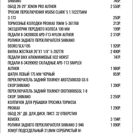
SHIMANO
745Р.
ОБОД 28-29" XENON PRO AUTHOR
2 550Р.
ТРОСИК ПЕРЕКЛЮЧЕНИЯ W5056 CLARK'S 1.1Х2275ММ
3-173
250Р.
ТОРМОЗНЫЕ КОЛОДКИ PROMAX 70ММ 5-361768
313Р.
ЭКСЦЕНТРИК ПЕРЕДНЕГО КОЛЕСА 100 ММ
199Р.
ПЕДАЛИ 8-34200030 APD-F13-NYLON AUTHOR
2 310Р.
РОЛИКИ ЗАДНЕГО ПЕРЕКЛЮЧАТЕЛЯ SHIMANO
DEORE/SLX/105
1 920Р.
ВИЛКА ЖЕСТКАЯ 26"Х1 1/8" 5-392778
2 490Р.
ПЕДАЛИ BMX АЛЮМИНИЕВЫЕ H32 HORST
747Р.
ПЕДАЛИ 8-34399092 СКЛАДНЫЕ APD-113 SIMPLEX
AUTHOR
1 980Р.
ШАТУН ЛЕВЫЙ 175 ММ ЧЕРНЫЙ
859Р.
ПЕРЕКЛЮЧАТЕЛЬ ЗАДНИЙ TOURNEY ARDTZ500GSD GS 6
СКОР.SHIMANO
1 390Р.
ПЕРЕКЛЮЧАТЕЛЬ ЗАДНИЙ TOURNEY ERDTX800SGSL 7-8
СКОР. SHIMANO
2 250Р.
КОЛПАЧОК ДЛЯ РУБАШКИ ТРОСИКА ТОРМОЗА
PROMAX
1 290Р.
ОБОД 26" ДВ. ДЛЯ ДИСК. ПИСТ. 32 ОТВЕРСТИЯ
REMERX
3 194Р.
РОЛИКИ ЗАДНЕГО ПЕРЕКЛЮЧАТЕЛЯ SHIMANO 2-946
1 090Р.
ХОМУТ ПОДСЕДЕЛЬНЫЙ 31,8ММ СЕРЕБРИСТЫЙ M-