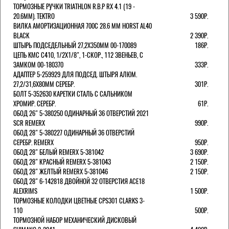
ТОРМОЗНЫЕ РУЧКИ TRIATHLON R.B.P RX 4.1 (19 -
20.6ММ). TEKTRO
3 590Р.
ВИЛКА АМОРТИЗАЦИОННАЯ 700C 28.6 ММ HORST AL40
BLACK
2 390Р.
ШТЫРЬ ПОДСЕДЕЛЬНЫЙ 27,2Х350ММ 00-170089
186Р.
ЦЕПЬ KMC C410, 1/2Х1/8", 1-СКОР., 112 ЗВЕНЬЕВ, С
ЗАМКОМ 00-180370
333Р.
АДАПТЕР 5-259929 ДЛЯ ПОДСЕД. ШТЫРЯ АЛЮМ.
27,2/31,6Х80ММ СЕРЕБР.
301Р.
БОЛТ 5-352630 КАРЕТКИ СТАЛЬ С САЛЬНИКОМ
ХРОМИР. СЕРЕБР.
61Р.
ОБОД 26" 5-380250 ОДИНАРНЫЙ 36 ОТВЕРСТИЙ 2021
SCR REMERX
990Р.
ОБОД 28" 5-380227 ОДИНАРНЫЙ 36 ОТВЕРСТИЙ
СЕРЕБР. REMERX
950Р.
ОБОД 28" БЕЛЫЙ REMERX 5-381042
3 690Р.
ОБОД 28" КРАСНЫЙ REMERX 5-381043
2 150Р.
ОБОД 28" ЖЕЛТЫЙ REMERX 5-381046
2 150Р.
ОБОД 28" 6-142818 ДВОЙНОЙ 32 ОТВЕРСТИЯ ACE18
ALEXRIMS
1 500Р.
ТОРМОЗНЫЕ КОЛОДКИ ЦВЕТНЫЕ CPS301 CLARKS 3-
110
500Р.
ТОРМОЗНОЙ НАБОР МЕХАНИЧЕСКИЙ ДИСКОВЫЙ