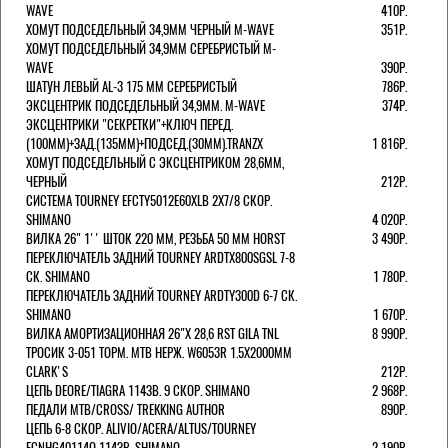
WAVE
410Р.
ХОМУТ ПОДСЕДЕЛЬНЫЙ 34,9ММ ЧЕРНЫЙ M-WAVE
351Р.
ХОМУТ ПОДСЕДЕЛЬНЫЙ 34,9ММ СЕРЕБРИСТЫЙ M-
WAVE
390Р.
ШАТУН ЛЕВЫЙ AL-3 175 ММ СЕРЕБРИСТЫЙ
786Р.
ЭКСЦЕНТРИК ПОДСЕДЕЛЬНЫЙ 34,9ММ. M-WAVE
374Р.
ЭКСЦЕНТРИКИ "СЕКРЕТКИ"+КЛЮЧ ПЕРЕД.
(100ММ)+ЗАД.(135ММ)+ПОДСЕД.(30ММ).TRANZX
1 816Р.
ХОМУТ ПОДСЕДЕЛЬНЫЙ С ЭКСЦЕНТРИКОМ 28,6ММ,
ЧЕРНЫЙ
212Р.
СИСТЕМА TOURNEY EFCTY5012E60XLB 2X7/8 СКОР.
SHIMANO
4 020Р.
ВИЛКА 26" 1'' ШТОК 220 ММ, РЕЗЬБА 50 ММ HORST
3 490Р.
ПЕРЕКЛЮЧАТЕЛЬ ЗАДНИЙ TOURNEY ARDTX800SGSL 7-8
СК. SHIMANO
1 780Р.
ПЕРЕКЛЮЧАТЕЛЬ ЗАДНИЙ TOURNEY ARDTY300D 6-7 СК.
SHIMANO
1 670Р.
ВИЛКА АМОРТИЗАЦИОННАЯ 26"Х 28,6 RST GILA TNL
8 990Р.
ТРОСИК 3-051 ТОРМ. MTB НЕРЖ. W6053R 1.5Х2000ММ
СLARK'S
212Р.
ЦЕПЬ DEORE/TIAGRA 114ЗВ. 9 СКОР. SHIMANO
2 968Р.
ПЕДАЛИ MTB/CROSS/ TREKKING AUTHOR
890Р.
ЦЕПЬ 6-8 СКОР. ALIVIO/ACERA/ALTUS/TOURNEY
ECNHG40114Q 114ЗВ. SHIMANO
2 190Р.