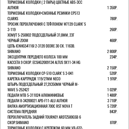
ТОРМОЗНЫЕ КОЛОДКИ ( 2 ПАРЫ) ЦВЕТНЫЕ ABS-3CC
AUTHOR
1 350Р.
ТОРМОЗНЫЕ КОЛОДКИ+СМЕННЫЕ РЕЗИНКИ CP513
CLARKS
780Р.
ТРОСИК ПЕРЕКЛЮЧЕНИЯ С ТЕФЛОНОМ W7139 СLARK'S
3-119
260Р.
ХОМУТ 5-250802 ПОДСЕДЕЛЬНЫЙ 31,8ММ, 23Г
ЧЕРНЫЙ ZOOM
460Р.
ЦЕПЬ ICNHG54116I 2-3120 DEORE 30 СК. 116ЗВ.
SHIMANO
2 800Р.
ЭКСЦЕНТРИК ПЕРЕДНЕГО КОЛЕСА 100 ММ
234Р.
КАССЕТА 9 СКОР. ECSHG2009134 ALTUS 9Х11-34 HG
SHIMANO
2 150Р.
ТОРМОЗНЫЕ КОЛОДКИ CP-510 CLARK'S 3-041
520Р.
КАРЕТКА-КАРТРИДЖ 119/27ММ NECO
1 976Р.
ШТЫРЬ ПОДСЕДЕЛЬНЫЙ 27,2Х350ММ ЧЕРНЫЙ M-
WAVE 5-252427
1 029Р.
ПЕДАЛИ MTB 5-311024 АЛЮМИНИЕВЫЕ
1 480Р.
ПЕДАЛИ 8-34200021 APD-F11-ALU AUTHOR
3 710Р.
ВИЛКА АМОРТИЗАЦИОННАЯ 700С RST NOVA T
5 720Р.
СИСТЕМА ПЕРЕДНЯЯ
843Р.
ПЕРЕКЛЮЧАТЕЛЬ ЗАДНИЙ TOURNEY ARDTZ500GSB 6
СКОР.SHIMANO
870Р.
ТОРМОЗНЫЕ КОЛОДКИ С КРЕПЕЖОМ 60 ММ VB-632-