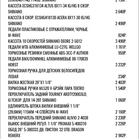
КАССЕТА ECSHG318134 ALTUS 8Х11-34 IG/HG 8 СКОР.
SHIMANO
3 640Р.
КАССЕТА 8 СКОР. ECSHG418130 ACERA 8Х11-30 IG/HG
SHIMANO
2 490Р.
ПЕДАЛИ ПЛАСТИКОВЫЕ С ОТРАЖАТЕЛЯМИ, ЧЕРНЫЕ.
M-WAVE
824Р.
КАССЕТА 10 СКОРОСТЕЙ SHIMANO DEORE 2-5012
3 490Р.
ПЕДАЛИ MTB АЛЮМИНИЕВЫЕ LU-C27G. WELLGO
1 761Р.
ТОРМОЗНЫЕ РЕЗИНКИ СМЕННЫЕ ABS-3CC-P AUTHOR
950Р.
ПЕДАЛИ BMX/DOWNHILL АЛЮМИНИЕВЫЕ 00-170839
HORST
3 232Р.
ТОРМОЗНАЯ РУЧКА ДЛЯ ДЕТСКИХ ВЕЛОСИПЕДОВ
ЛЕВАЯ
234Р.
ВИЛКА ЖЕСТКАЯ 28"Х1 1/8"
2 403Р.
ТОРМОЗНЫЕ РУЧКИ ML520 V-БРЭЙК ПАРА TEKTRO
1 540Р.
ПЕРЕКЛЮЧАТЕЛЬ ЗАДНИЙ TOURNEY ARDTY200GSLD,
6/7СКОР. ДЛЯ 14-28T SHIMANO
1 060Р.
УДЛИНИТЕЛЬ ШТОКА ВИЛКИ ВНЕШНИЙ 1 1/8"
(28,6ММ) 115ММ +4 СПЕЙСЕРА M-WAVE
2 160Р.
ПЕРЕКЛЮЧАТЕЛЬ ПЕРЕДНИЙ SHIMANO ALIVIO 2-4038
2 230Р.
ВЫНОС ВНЕШНИЙ РЕГУЛ. 1 1/8" PROMAX 5-400310
2 226Р.
ОБОД 28" 5-380333 ДВ. ПИСТОН. 32 ОТВ. DRAGON
REMERX
2 982Р.