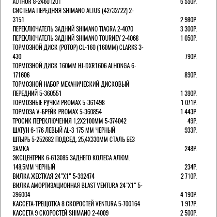
AUTHOR 8-24601201
6 550Р.
СИСТЕМА ПЕРЕДНЯЯ SHIMANO ALTUS (42/32/22) 2-
3151
2 980Р.
ПЕРЕКЛЮЧАТЕЛЬ ЗАДНИЙ SHIMANO TIAGRA 2-4070
3 300Р.
ПЕРЕКЛЮЧАТЕЛЬ ЗАДНИЙ SHIMANO TOURNEY 2-4068
1 050Р.
ТОРМОЗНОЙ ДИСК (РОТОР) CL-160 (160ММ) CLARKS 3-
430
790Р.
ТОРМОЗНОЙ ДИСК 160ММ HJ-DXR1606 ALHONGA 6-
171606
890Р.
ТОРМОЗНОЙ НАБОР МЕХАНИЧЕСКИЙ ДИСКОВЫЙ
ПЕРЕДНИЙ 5-360551
1 390Р.
ТОРМОЗНЫЕ РУЧКИ PROMAX 5-361498
1 071Р.
ТОРМОЗА V-БРЕЙК PROMAX 5-360854
1 443Р.
ТРОСИК ПЕРЕКЛЮЧЕНИЯ 1,2Х2100ММ 5-374042
49Р.
ШАТУН 6-176 ЛЕВЫЙ AL-3 175 ММ ЧЕРНЫЙ
933Р.
ШТЫРЬ 5-252682 ПОДСЕД. 25,4Х330ММ СТАЛЬ БЕЗ
ЗАМКА
248Р.
ЭКСЦЕНТРИК 6-613085 ЗАДНЕГО КОЛЕСА АЛЮМ.
148,5ММ ЧЕРНЫЙ
234Р.
ВИЛКА ЖЕСТКАЯ 24"Х1" 5-392474
2 710Р.
ВИЛКА АМОРТИЗАЦИОННАЯ BLAST VENTURA 24"Х1" 5-
396004
4 190Р.
КАССЕТА-ТРЕЩОТКА 8 СКОРОСТЕЙ VENTURA 5-700164
1 917Р.
КАССЕТА 9 СКОРОСТЕЙ SHIMANO 2-4009
2 500Р.