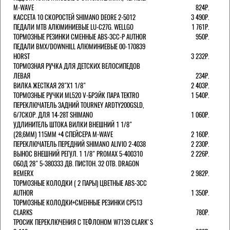
M-WAVE
824Р.
КАССЕТА 10 СКОРОСТЕЙ SHIMANO DEORE 2-5012
3 490Р.
ПЕДАЛИ MTB АЛЮМИНИЕВЫЕ LU-C27G. WELLGO
1 761Р.
ТОРМОЗНЫЕ РЕЗИНКИ СМЕННЫЕ ABS-3CC-P AUTHOR
950Р.
ПЕДАЛИ BMX/DOWNHILL АЛЮМИНИЕВЫЕ 00-170839
HORST
3 232Р.
ТОРМОЗНАЯ РУЧКА ДЛЯ ДЕТСКИХ ВЕЛОСИПЕДОВ
ЛЕВАЯ
234Р.
ВИЛКА ЖЕСТКАЯ 28"Х1 1/8"
2 403Р.
ТОРМОЗНЫЕ РУЧКИ ML520 V-БРЭЙК ПАРА TEKTRO
1 540Р.
ПЕРЕКЛЮЧАТЕЛЬ ЗАДНИЙ TOURNEY ARDTY200GSLD,
6/7СКОР. ДЛЯ 14-28T SHIMANO
1 060Р.
УДЛИНИТЕЛЬ ШТОКА ВИЛКИ ВНЕШНИЙ 1 1/8"
(28,6ММ) 115ММ +4 СПЕЙСЕРА M-WAVE
2 160Р.
ПЕРЕКЛЮЧАТЕЛЬ ПЕРЕДНИЙ SHIMANO ALIVIO 2-4038
2 230Р.
ВЫНОС ВНЕШНИЙ РЕГУЛ. 1 1/8" PROMAX 5-400310
2 226Р.
ОБОД 28" 5-380333 ДВ. ПИСТОН. 32 ОТВ. DRAGON
REMERX
2 982Р.
ТОРМОЗНЫЕ КОЛОДКИ ( 2 ПАРЫ) ЦВЕТНЫЕ ABS-3CC
AUTHOR
1 350Р.
ТОРМОЗНЫЕ КОЛОДКИ+СМЕННЫЕ РЕЗИНКИ CP513
CLARKS
780Р.
ТРОСИК ПЕРЕКЛЮЧЕНИЯ С ТЕФЛОНОМ W7139 СLARK'S