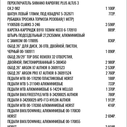
ПЕРЕКЛЮЧАТЕЛЬ SHIMANO RAPIDFIRE PLUS ALTUS 3
СК.2-982
1 100Р.
ШАТУН ЛЕВЫЙ 170ММ, ПОД КВАДРАТ 5-352671
772Р.
РУБАШКА ТРОСИКА ТОРМОЗА РОЗОВАЯ(1 МЕТР)
Y1005DB CLARKS 3-246
3 598Р.
КАРЕТКА-КАРТРИДЖ B910 103ММ NECO 6-170910
889Р.
ШТЫРЬ ПОДСЕДЕЛЬНЫЙ 27,2Х350ММ, АЛЮМИНИЕВЫЙ
С ЗАМКОМ 00-170095
836Р.
ОБОД 26" ДЛЯ ДИСК, 36 ОТВ, ДВОЙНОЙ, ПИСТОН,
ЧЕРНЫЙ 00-180911
1 090Р.
ОБОД 28/29" TOP DISC REMERX 32 ОТВЕРСТИЯ,
ДВОЙНОЙ, ПИСТОНИРОВАННЫЙ 5-380450
2 980Р.
ОБОД 26" ARGON X7 AUTHOR 8-36091523
2 530Р.
ОБОД 26" ARGON PRO X7 AUTHOR 8-36091524
2 760Р.
ПЕДАЛИ МТВ 00-170290 ПЛАСТИКОВЫЕ HORST
188Р.
ПЕДАЛИ MTB 5-311049 АЛЮМИНИЕВЫЕ
733Р.
ПЕДАЛИ MTB АЛЮМИНИЕВЫЕ 6-14224 WELLGO
1 370Р.
ПЕДАЛИ BMX/FREESTYLE/MTB 8-34200025 AUTHOR
780Р.
ПЕДАЛИ 8-34200029 APD-F13-NYLON AUTHOR
1 912Р.
ПЕДАЛИ МТВ 00-170360 АЛЮМИНИЕВЫЕ HORST
416Р.
ПЕДАЛИ BMX/DOWNHILL АЛЮМИНИЕВЫЕ 00-170830
HORST
2 694Р.
ПЕДАЛИ BMX/DOWNHILL АЛЮМИНИЕВЫЕ 00-170855
HORST
2 919Р.