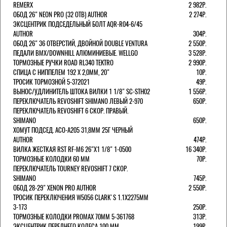
REMERX
2 982Р.
ОБОД 26" NEON PRO (32 ОТВ) AUTHOR
2 274Р.
ЭКСЦЕНТРИК ПОДСЕДЕЛЬНЫЙ БОЛТ AQR-R04-6/45
AUTHOR
304Р.
ОБОД 26" 36 ОТВЕРСТИЙ, ДВОЙНОЙ DOUBLE VENTURA
2 550Р.
ПЕДАЛИ BMX/DOWNHILL АЛЮМИНИЕВЫЕ. WELLGO
3 528Р.
ТОРМОЗНЫЕ РУЧКИ ROAD RL340 TEKTRO
2 990Р.
СПИЦА С НИППЕЛЕМ 192 Х 2,0ММ, 20"
10Р.
ТРОСИК ТОРМОЗНОЙ 5-372021
49Р.
ВЫНОС/УДЛИНИТЕЛЬ ШТОКА ВИЛКИ 1 1/8" SC-STH02
1 556Р.
ПЕРЕКЛЮЧАТЕЛЬ REVOSHIFT SHIMANO ЛЕВЫЙ 2-970
650Р.
ПЕРЕКЛЮЧАТЕЛЬ REVOSHIFT 6 СКОР. ПРАВЫЙ.
SHIMANO
650Р.
ХОМУТ ПОДСЕД. ACO-A205 31,8ММ 25Г ЧЕРНЫЙ
AUTHOR
474Р.
ВИЛКА ЖЕСТКАЯ RST RF-M6 26"Х1 1/8" 1-0500
16 340Р.
ТОРМОЗНЫЕ КОЛОДКИ 60 ММ
70Р.
ПЕРЕКЛЮЧАТЕЛЬ TOURNEY REVOSHIFT 7 СКОР.
SHIMANO
745Р.
ОБОД 28-29" XENON PRO AUTHOR
2 550Р.
ТРОСИК ПЕРЕКЛЮЧЕНИЯ W5056 CLARK'S 1.1Х2275ММ
3-173
250Р.
ТОРМОЗНЫЕ КОЛОДКИ PROMAX 70ММ 5-361768
313Р.
ЭКСЦЕНТРИК ПЕРЕДНЕГО КОЛЕСА 100 ММ
199Р.