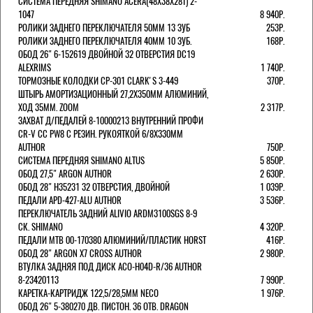
СИСТЕМА ПЕРЕДНЯЯ SHIMANO ACERA(48Х38Х28Т) 2-
1047
8 940Р.
РОЛИКИ ЗАДНЕГО ПЕРЕКЛЮЧАТЕЛЯ 50ММ 13 ЗУБ
253Р.
РОЛИКИ ЗАДНЕГО ПЕРЕКЛЮЧАТЕЛЯ 40ММ 10 ЗУБ.
168Р.
ОБОД 26" 6-152619 ДВОЙНОЙ 32 ОТВЕРСТИЯ DC19
ALEXRIMS
1 740Р.
ТОРМОЗНЫЕ КОЛОДКИ CP-301 CLARK'S 3-449
370Р.
ШТЫРЬ АМОРТИЗАЦИОННЫЙ 27,2Х350ММ АЛЮМИНИЙ,
ХОД 35ММ. ZOOM
2 317Р.
ЗАХВАТ Д/ПЕДАЛЕЙ 8-10000213 ВНУТРЕННИЙ ПРОФИ
CR-V CC PW8 С РЕЗИН. РУКОЯТКОЙ 6/8X330ММ
AUTHOR
750Р.
СИСТЕМА ПЕРЕДНЯЯ SHIMANO ALTUS
5 850Р.
ОБОД 27,5" ARGON AUTHOR
2 630Р.
ОБОД 28" H35231 32 ОТВЕРСТИЯ, ДВОЙНОЙ
1 039Р.
ПЕДАЛИ APD-427-ALU AUTHOR
3 536Р.
ПЕРЕКЛЮЧАТЕЛЬ ЗАДНИЙ ALIVIO ARDM3100SGS 8-9
СК. SHIMANO
4 320Р.
ПЕДАЛИ MTB 00-170380 АЛЮМИНИЙ/ПЛАСТИК HORST
416Р.
ОБОД 28" ARGON X7 CROSS AUTHOR
2 980Р.
ВТУЛКА ЗАДНЯЯ ПОД ДИСК ACO-H04D-R/36 AUTHOR
8-23420113
7 990Р.
КАРЕТКА-КАРТРИДЖ 122,5/28,5ММ NECO
1 976Р.
ОБОД 26" 5-380270 ДВ. ПИСТОН. 36 ОТВ. DRAGON