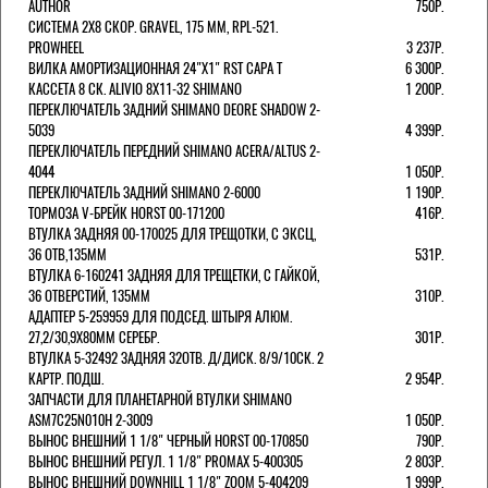
AUTHOR
750Р.
СИСТЕМА 2Х8 СКОР. GRAVEL, 175 ММ, RPL-521.
PROWHEEL
3 237Р.
ВИЛКА АМОРТИЗАЦИОННАЯ 24"Х1" RST CAPA Т
6 300Р.
КАССЕТА 8 СК. ALIVIO 8Х11-32 SHIMANO
1 200Р.
ПЕРЕКЛЮЧАТЕЛЬ ЗАДНИЙ SHIMANO DEORE SHADOW 2-
5039
4 399Р.
ПЕРЕКЛЮЧАТЕЛЬ ПЕРЕДНИЙ SHIMANO ACERA/ALTUS 2-
4044
1 050Р.
ПЕРЕКЛЮЧАТЕЛЬ ЗАДНИЙ SHIMANO 2-6000
1 190Р.
ТОРМОЗА V-БРЕЙК HORST 00-171200
416Р.
ВТУЛКА ЗАДНЯЯ 00-170025 ДЛЯ ТРЕЩОТКИ, С ЭКСЦ,
36 ОТВ,135ММ
531Р.
ВТУЛКА 6-160241 ЗАДНЯЯ ДЛЯ ТРЕЩЕТКИ, С ГАЙКОЙ,
36 ОТВЕРСТИЙ, 135ММ
310Р.
АДАПТЕР 5-259959 ДЛЯ ПОДСЕД. ШТЫРЯ АЛЮМ.
27,2/30,9Х80ММ СЕРЕБР.
301Р.
ВТУЛКА 5-32492 ЗАДНЯЯ 32ОТВ. Д/ДИСК. 8/9/10СК. 2
КАРТР. ПОДШ.
2 954Р.
ЗАПЧАСТИ ДЛЯ ПЛАНЕТАРНОЙ ВТУЛКИ SHIMANO
ASM7C25N010H 2-3009
1 050Р.
ВЫНОС ВНЕШНИЙ 1 1/8" ЧЕРНЫЙ HORST 00-170850
790Р.
ВЫНОС ВНЕШНИЙ РЕГУЛ. 1 1/8" PROMAX 5-400305
2 803Р.
ВЫНОС ВНЕШНИЙ DOWNHILL 1 1/8" ZOOM 5-404209
1 999Р.