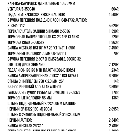
КАРЕТКА-КАРТРИДЖ ДЛЯ КЛИНЬЕВ 136/37ММ
VENTURA 5-359940
664Р.
ПЕДАЛИ MTB/CROSS/TREKKING AUTHOR
1 500Р.
ВТУЛКА ПЕРЕДНЯЯ ПОД ДИСК ACO H04D-F/32 AUTHOR
8-23410112
5 620Р.
ПЕРЕКЛЮЧАТЕЛЬ ЗАДНИЙ SHIMANO 2-5036
1 390Р.
ТОРМОЗНАЯ НАПРАВЛЯЮЩАЯ CX-23-1PB CLARKS
220Р.
ТОРМОЗА ROAD 5-360512
1 863Р.
ВИЛКА ЖЕСТКАЯ RST RF-M7 28"Х1 1/8" 1-0501
7 450Р.
ТОРМОЗНЫЕ КОЛОДКИ 70ММ 00-170111
70Р.
ВТУЛКА ПЕРЕДНЯЯ 2-987 EHBM525ABLS, DEORE, 32
ОТВ. ПОД ДИСК SHIMANO
2 120Р.
ПЕДАЛИ 00-170170 МТВ ПЛАСТИКОВЫЕ HORST
234Р.
ВИЛКА АМОРТИЗАЦИОННАЯ 700СХ1" RST NOVA T
6 290Р.
СПИЦА С НИППЕЛЕМ 258 Х 2,0 ММ, 26"
14Р.
ВЫНОС ВНЕШНИЙ ACO-AJ 15 AUTHOR
3 590Р.
ГАЙКА ОСИ ВТУЛКИ РЕЗЬБА М10 WELDTITE 7-08373
178Р.
ТОРМОЗНЫЕ КОЛОДКИ 55 ММ
136Р.
ШТЫРЬ ПОДСЕДЕЛЬНЫЙ 27,2Х400ММ МАТОВО-
ЧЕРНЫЙ SP-D322(ISO-M) ZOOM
2 895Р.
ШТЫРЬ 8-29466435 ПОДСЕДЕЛЬНЫЙ 31,6X400ММ
ЧЕРНЫЙ AUTHOR
2 340Р.
ВИЛКА ЖЕСТКАЯ 26"Х1"
2 780Р.