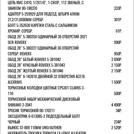
ЦЕПЬ KMC C410, 1/2Х1/8", 1-СКОР., 112 ЗВЕНЬЕВ, С
ЗАМКОМ 00-180370
333Р.
АДАПТЕР 5-259929 ДЛЯ ПОДСЕД. ШТЫРЯ АЛЮМ.
27,2/31,6Х80ММ СЕРЕБР.
301Р.
БОЛТ 5-352630 КАРЕТКИ СТАЛЬ С САЛЬНИКОМ
ХРОМИР. СЕРЕБР.
61Р.
ОБОД 26" 5-380250 ОДИНАРНЫЙ 36 ОТВЕРСТИЙ 2021
SCR REMERX
990Р.
ОБОД 28" 5-380227 ОДИНАРНЫЙ 36 ОТВЕРСТИЙ
СЕРЕБР. REMERX
950Р.
ОБОД 28" БЕЛЫЙ REMERX 5-381042
3 690Р.
ОБОД 28" КРАСНЫЙ REMERX 5-381043
2 150Р.
ОБОД 28" ЖЕЛТЫЙ REMERX 5-381046
2 150Р.
ОБОД 28" 6-142818 ДВОЙНОЙ 32 ОТВЕРСТИЯ ACE18
ALEXRIMS
1 500Р.
ТОРМОЗНЫЕ КОЛОДКИ ЦВЕТНЫЕ CPS301 CLARKS 3-
110
500Р.
ТОРМОЗНОЙ НАБОР МЕХАНИЧЕСКИЙ ДИСКОВЫЙ
SHIMANO 2-2041
4 490Р.
ТРОСИК ТОРМОЗНОЙ 00-170211
34Р.
ЭКСЦЕНТРИК 6-613085-2 ПОДСЕДЕЛЬНЫЙ БОЛТ
ЧЕРНЫЙ
234Р.
ВЫНОС ST-009 110ММ UNO/AUTHOR
2 520Р.
НАТЯЖИТЕЛЬ ТРОСИКА ТОРМОЗА LY-LPA07 ALLIGATOR