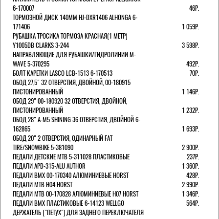
6-170007
46Р.
ТОРМОЗНОЙ ДИСК 140ММ HJ-DXR1406 ALHONGA 6-
171406
1 059Р.
РУБАШКА ТРОСИКА ТОРМОЗА КРАСНАЯ(1 МЕТР)
Y1005DB CLARKS 3-244
3 598Р.
НАПРАВЛЯЮЩИЕ ДЛЯ РУБАШКИ/ГИДРОЛИНИИ M-
WAVE 5-370295
492Р.
БОЛТ КАРЕТКИ LASCO LCB-1513 6-170513
70Р.
ОБОД 27,5" 32 ОТВЕРСТИЯ, ДВОЙНОЙ, 00-180915
ПИСТОНИРОВАННЫЙ
1 146Р.
ОБОД 29" 00-180920 32 ОТВЕРСТИЯ, ДВОЙНОЙ,
ПИСТОНИРОВАННЫЙ
1 232Р.
ОБОД 28" A-M5 SHINING 36 ОТВЕРСТИЯ, ДВОЙНОЙ 6-
162865
1 693Р.
ОБОД 20" 2 ОТВЕРСТИЯ, ОДИНАРНЫЙ FAT
TIRE/SNOWBIKE 5-381090
2 900Р.
ПЕДАЛИ ДЕТСКИЕ MTB 5-311028 ПЛАСТИКОВЫЕ
237Р.
ПЕДАЛИ APD-315-ALU AUTHOR
1 360Р.
ПЕДАЛИ BMX 00-170340 АЛЮМИНИЕВЫЕ HORST
428Р.
ПЕДАЛИ MTB H04 HORST
2 990Р.
ПЕДАЛИ MTB 00-170828 АЛЮМИНИЕВЫЕ H07 HORST
1 346Р.
ПЕДАЛИ BMX ПЛАСТИКОВЫЕ 6-14123 WELLGO
564Р.
ДЕРЖАТЕЛЬ ("ПЕТУХ") ДЛЯ ЗАДНЕГО ПЕРЕКЛЮЧАТЕЛЯ