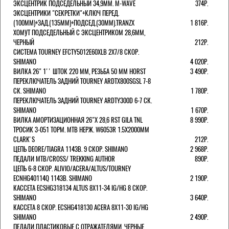
ЭКСЦЕНТРИК ПОДСЕДЕЛЬНЫЙ 34,9ММ. M-WAVE
374Р.
ЭКСЦЕНТРИКИ "СЕКРЕТКИ"+КЛЮЧ ПЕРЕД.
(100ММ)+ЗАД.(135ММ)+ПОДСЕД.(30ММ).TRANZX
1 816Р.
ХОМУТ ПОДСЕДЕЛЬНЫЙ С ЭКСЦЕНТРИКОМ 28,6ММ,
ЧЕРНЫЙ
212Р.
СИСТЕМА TOURNEY EFCTY5012E60XLB 2X7/8 СКОР.
SHIMANO
4 020Р.
ВИЛКА 26" 1'' ШТОК 220 ММ, РЕЗЬБА 50 ММ HORST
3 490Р.
ПЕРЕКЛЮЧАТЕЛЬ ЗАДНИЙ TOURNEY ARDTX800SGSL 7-8
СК. SHIMANO
1 780Р.
ПЕРЕКЛЮЧАТЕЛЬ ЗАДНИЙ TOURNEY ARDTY300D 6-7 СК.
SHIMANO
1 670Р.
ВИЛКА АМОРТИЗАЦИОННАЯ 26"Х 28,6 RST GILA TNL
8 990Р.
ТРОСИК 3-051 ТОРМ. MTB НЕРЖ. W6053R 1.5Х2000ММ
СLARK'S
212Р.
ЦЕПЬ DEORE/TIAGRA 114ЗВ. 9 СКОР. SHIMANO
2 968Р.
ПЕДАЛИ MTB/CROSS/ TREKKING AUTHOR
890Р.
ЦЕПЬ 6-8 СКОР. ALIVIO/ACERA/ALTUS/TOURNEY
ECNHG40114Q 114ЗВ. SHIMANO
2 190Р.
КАССЕТА ECSHG318134 ALTUS 8Х11-34 IG/HG 8 СКОР.
SHIMANO
3 640Р.
КАССЕТА 8 СКОР. ECSHG418130 ACERA 8Х11-30 IG/HG
SHIMANO
2 490Р.
ПЕДАЛИ ПЛАСТИКОВЫЕ С ОТРАЖАТЕЛЯМИ, ЧЕРНЫЕ.