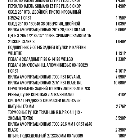
ПЕРЕКЛЮЧАТЕЛЬ SHIMANO EZ FIRE PLUS 3 СКОР.
1 490Р.
ПЕРЕКЛЮЧАТЕЛЬ SHIMANO EZ FIRE PLUS 6 СКОР.
1 490Р.
ОБОД 26" ОТВ., ДВОЙНОЙ, ПИСТОНИРОВАННЫЙ
H35242. HORST
1 750Р.
ОБОД 28" 00-180946 36 ОТВЕРСТИЯ, ДВОЙНОЙ
1 039Р.
ВИЛКА АМОРТИЗАЦИОННАЯ 26"Х 28,6 RST GILA ML
9 066Р.
ЦЕПЬ 3-205 1/2"X3/32" 116ЗВ. ХРОМИР.С ЗАМКОМ 15-
21СКОР. CLARK`S
1 040Р.
ПОДШИПНИК 7-06145 ЗАДНЕЙ ВТУЛКИ И КАРЕТКИ
WELDTITE
1 191Р.
ПЕДАЛИ СКЛАДНЫЕ F178 6-14178 WELLGO
1 338Р.
ПЕДАЛИ BMX/DOWNHILL АЛЮМИНИЕВЫЕ 00-170829
HORST
4 161Р.
ВИЛКА АМОРТИЗАЦИОННАЯ 700С RST NOVA ML
7 990Р.
ВИЛКА АМОРТИЗАЦИОННАЯ 27,5" RST BLAZE TNL
10 680Р.
ПЕРЕКЛЮЧАТЕЛЬ ЗАДНИЙ TOURNEY ARDFT35AD 6-7СК.
РЕЗЬБА, СУПЕР КОРОТКАЯ ЛАПКА SHIMANO
418Р.
СИСТЕМА ПЕРЕДНЯЯ 9 СКОРОСТЕЙ ROAD 42/52
ШАТУНЫ 170 ММ
2 776Р.
ТОРМОЗНЫЕ РУЧКИ TRIATHLON R.B.P RX 4.1 (19 -
20.6ММ). TEKTRO
3 590Р.
ВИЛКА АМОРТИЗАЦИОННАЯ 700C 28.6 ММ HORST AL40
BLACK
2 390Р.
ШТЫРЬ ПОДСЕДЕЛЬНЫЙ 27,2Х350ММ 00-170089
186Р.