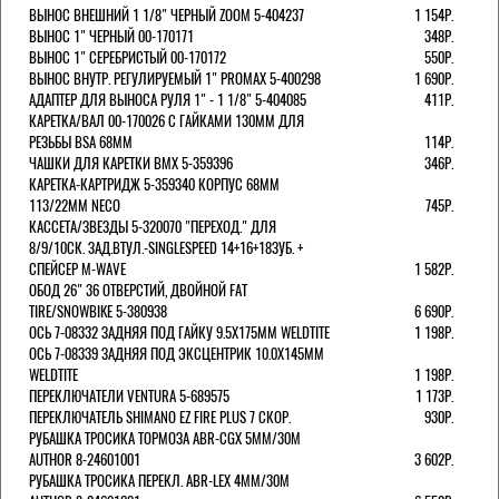
ВЫНОС ВНЕШНИЙ 1 1/8" ЧЕРНЫЙ ZOOM 5-404237
1 154Р.
ВЫНОС 1" ЧЕРНЫЙ 00-170171
348Р.
ВЫНОС 1" СЕРЕБРИСТЫЙ 00-170172
550Р.
ВЫНОС ВНУТР. РЕГУЛИРУЕМЫЙ 1" PROMAX 5-400298
1 690Р.
АДАПТЕР ДЛЯ ВЫНОСА РУЛЯ 1" - 1 1/8" 5-404085
411Р.
КАРЕТКА/ВАЛ 00-170026 С ГАЙКАМИ 130ММ ДЛЯ
РЕЗЬБЫ BSA 68ММ
114Р.
ЧАШКИ ДЛЯ КАРЕТКИ BMX 5-359396
346Р.
КАРЕТКА-КАРТРИДЖ 5-359340 КОРПУС 68ММ
113/22ММ NECO
745Р.
КАССЕТА/ЗВЕЗДЫ 5-320070 "ПЕРЕХОД." ДЛЯ
8/9/10СК. ЗАД.ВТУЛ.-SINGLESPEED 14+16+18ЗУБ. +
СПЕЙСЕР M-WAVE
1 582Р.
ОБОД 26" 36 ОТВЕРСТИЙ, ДВОЙНОЙ FAT
TIRE/SNOWBIKE 5-380938
6 690Р.
ОСЬ 7-08332 ЗАДНЯЯ ПОД ГАЙКУ 9.5Х175ММ WELDTITE
1 198Р.
ОСЬ 7-08339 ЗАДНЯЯ ПОД ЭКСЦЕНТРИК 10.0Х145ММ
WELDTITE
1 198Р.
ПЕРЕКЛЮЧАТЕЛИ VENTURA 5-689575
1 173Р.
ПЕРЕКЛЮЧАТЕЛЬ SHIMANO EZ FIRE PLUS 7 СКОР.
930Р.
РУБАШКА ТРОСИКА ТОРМОЗА ABR-CGX 5MM/30M
AUTHOR 8-24601001
3 602Р.
РУБАШКА ТРОСИКА ПЕРЕКЛ. ABR-LEX 4MM/30M