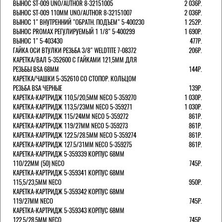
ВЫНОС ST-009 UNO/AUTHOR 8-32151005
2 036Р.
ВЫНОС ST-009 110ММ UNO/AUTHOR 8-32151007
2 036Р.
ВЫНОС 1" ВНУТРЕННИЙ "ОБРАТН. ПОДЪЕМ" 5-400230
1 252Р.
ВЫНОС PROMAX РЕГУЛИРУЕМЫЙ 1 1/8" 5-400299
1 690Р.
ВЫНОС 1" 5-403430
477Р.
ГАЙКА ОСИ ВТУЛКИ РЕЗЬБА 3/8" WELDTITE 7-08372
206Р.
КАРЕТКА/ВАЛ 5-352600 С ГАЙКАМИ 121,5ММ ДЛЯ
РЕЗЬБЫ BSA 68ММ
144Р.
КАРЕТКА/ЧАШКИ 5-352610 СО СТОПОР. КОЛЬЦОМ
РЕЗЬБА BSA ЧЕРНЫЕ
139Р.
КАРЕТКА-КАРТРИДЖ 110,5/20,5ММ NECO 5-359270
1 030Р.
КАРЕТКА-КАРТРИДЖ 113,5/23ММ NECO 5-359271
1 030Р.
КАРЕТКА-КАРТРИДЖ 115/24ММ NECO 5-359272
861Р.
КАРЕТКА-КАРТРИДЖ 119/27ММ NECO 5-359273
861Р.
КАРЕТКА-КАРТРИДЖ 122.5/28.5ММ NECO 5-359274
861Р.
КАРЕТКА-КАРТРИДЖ 127.5/31ММ NECO 5-359275
861Р.
КАРЕТКА-КАРТРИДЖ 5-359339 КОРПУС 68ММ
110/22ММ (50) NECO
745Р.
КАРЕТКА-КАРТРИДЖ 5-359341 КОРПУС 68ММ
115,5/23,5ММ NECO
950Р.
КАРЕТКА-КАРТРИДЖ 5-359342 КОРПУС 68ММ
119/27ММ NECO
745Р.
КАРЕТКА-КАРТРИДЖ 5-359343 КОРПУС 68ММ
122,5/28,5ММ NECO
745Р.