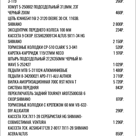
3-119
260Р.
ХОМУТ 5-250802 ПОДСЕДЕЛЬНЫЙ 31,8ММ, 23Г
ЧЕРНЫЙ ZOOM
460Р.
ЦЕПЬ ICNHG54116I 2-3120 DEORE 30 СК. 116ЗВ.
SHIMANO
2 800Р.
ЭКСЦЕНТРИК ПЕРЕДНЕГО КОЛЕСА 100 ММ
234Р.
КАССЕТА 9 СКОР. ECSHG2009134 ALTUS 9Х11-34 HG
SHIMANO
2 150Р.
ТОРМОЗНЫЕ КОЛОДКИ CP-510 CLARK'S 3-041
520Р.
КАРЕТКА-КАРТРИДЖ 119/27ММ NECO
1 976Р.
ШТЫРЬ ПОДСЕДЕЛЬНЫЙ 27,2Х350ММ ЧЕРНЫЙ M-
WAVE 5-252427
1 029Р.
ПЕДАЛИ MTB 5-311024 АЛЮМИНИЕВЫЕ
1 480Р.
ПЕДАЛИ 8-34200021 APD-F11-ALU AUTHOR
3 710Р.
ВИЛКА АМОРТИЗАЦИОННАЯ 700С RST NOVA T
5 720Р.
СИСТЕМА ПЕРЕДНЯЯ
843Р.
ПЕРЕКЛЮЧАТЕЛЬ ЗАДНИЙ TOURNEY ARDTZ500GSB 6
СКОР.SHIMANO
870Р.
ТОРМОЗНЫЕ КОЛОДКИ С КРЕПЕЖОМ 60 ММ VB-632-
DIY ALLIGATOR
290Р.
КАССЕТА 7СК.7Х11-28 СЕРЕБРИСТАЯ HG SHIMANO-
СОВМЕСТИМАЯ. VENTURA
1 296Р.
КАССЕТА 7СК. ACSHG417128 2-8017 7Х11-28 SHIMANO
ACERA/ALTUS
850Р.