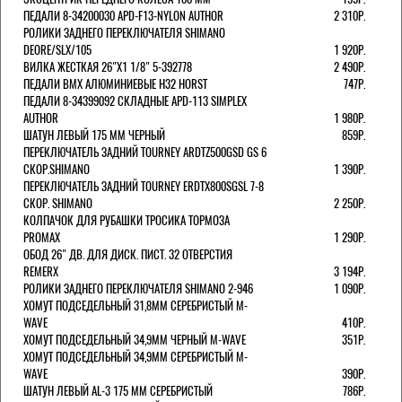
ПЕДАЛИ 8-34200030 APD-F13-NYLON AUTHOR
2 310Р.
РОЛИКИ ЗАДНЕГО ПЕРЕКЛЮЧАТЕЛЯ SHIMANO
DEORE/SLX/105
1 920Р.
ВИЛКА ЖЕСТКАЯ 26"Х1 1/8" 5-392778
2 490Р.
ПЕДАЛИ BMX АЛЮМИНИЕВЫЕ H32 HORST
747Р.
ПЕДАЛИ 8-34399092 СКЛАДНЫЕ APD-113 SIMPLEX
AUTHOR
1 980Р.
ШАТУН ЛЕВЫЙ 175 ММ ЧЕРНЫЙ
859Р.
ПЕРЕКЛЮЧАТЕЛЬ ЗАДНИЙ TOURNEY ARDTZ500GSD GS 6
СКОР.SHIMANO
1 390Р.
ПЕРЕКЛЮЧАТЕЛЬ ЗАДНИЙ TOURNEY ERDTX800SGSL 7-8
СКОР. SHIMANO
2 250Р.
КОЛПАЧОК ДЛЯ РУБАШКИ ТРОСИКА ТОРМОЗА
PROMAX
1 290Р.
ОБОД 26" ДВ. ДЛЯ ДИСК. ПИСТ. 32 ОТВЕРСТИЯ
REMERX
3 194Р.
РОЛИКИ ЗАДНЕГО ПЕРЕКЛЮЧАТЕЛЯ SHIMANO 2-946
1 090Р.
ХОМУТ ПОДСЕДЕЛЬНЫЙ 31,8ММ СЕРЕБРИСТЫЙ M-
WAVE
410Р.
ХОМУТ ПОДСЕДЕЛЬНЫЙ 34,9ММ ЧЕРНЫЙ M-WAVE
351Р.
ХОМУТ ПОДСЕДЕЛЬНЫЙ 34,9ММ СЕРЕБРИСТЫЙ M-
WAVE
390Р.
ШАТУН ЛЕВЫЙ AL-3 175 ММ СЕРЕБРИСТЫЙ
786Р.