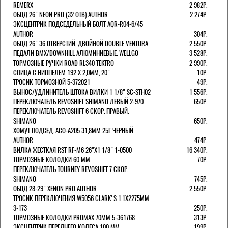
REMERX
2 982Р.
ОБОД 26" NEON PRO (32 ОТВ) AUTHOR
2 274Р.
ЭКСЦЕНТРИК ПОДСЕДЕЛЬНЫЙ БОЛТ AQR-R04-6/45
AUTHOR
304Р.
ОБОД 26" 36 ОТВЕРСТИЙ, ДВОЙНОЙ DOUBLE VENTURA
2 550Р.
ПЕДАЛИ BMX/DOWNHILL АЛЮМИНИЕВЫЕ. WELLGO
3 528Р.
ТОРМОЗНЫЕ РУЧКИ ROAD RL340 TEKTRO
2 990Р.
СПИЦА С НИППЕЛЕМ 192 Х 2,0ММ, 20"
10Р.
ТРОСИК ТОРМОЗНОЙ 5-372021
49Р.
ВЫНОС/УДЛИНИТЕЛЬ ШТОКА ВИЛКИ 1 1/8" SC-STH02
1 556Р.
ПЕРЕКЛЮЧАТЕЛЬ REVOSHIFT SHIMANO ЛЕВЫЙ 2-970
650Р.
ПЕРЕКЛЮЧАТЕЛЬ REVOSHIFT 6 СКОР. ПРАВЫЙ.
SHIMANO
650Р.
ХОМУТ ПОДСЕД. ACO-A205 31,8ММ 25Г ЧЕРНЫЙ
AUTHOR
474Р.
ВИЛКА ЖЕСТКАЯ RST RF-M6 26"Х1 1/8" 1-0500
16 340Р.
ТОРМОЗНЫЕ КОЛОДКИ 60 ММ
70Р.
ПЕРЕКЛЮЧАТЕЛЬ TOURNEY REVOSHIFT 7 СКОР.
SHIMANO
745Р.
ОБОД 28-29" XENON PRO AUTHOR
2 550Р.
ТРОСИК ПЕРЕКЛЮЧЕНИЯ W5056 CLARK'S 1.1Х2275ММ
3-173
250Р.
ТОРМОЗНЫЕ КОЛОДКИ PROMAX 70ММ 5-361768
313Р.
ЭКСЦЕНТРИК ПЕРЕДНЕГО КОЛЕСА 100 ММ
199Р.