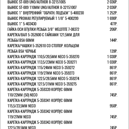
ВЫНОС ST-009 UNO/AUTHOR 8-32151005
2 036Р.
ВЫНОС ST-009 110ММ UNO/AUTHOR 8-32151007
2 036Р.
ВЫНОС 1" ВНУТРЕННИЙ "ОБРАТН. ПОДЪЕМ" 5-400230
1 252Р.
ВЫНОС PROMAX РЕГУЛИРУЕМЫЙ 1 1/8" 5-400299
1 690Р.
ВЫНОС 1" 5-403430
477Р.
ГАЙКА ОСИ ВТУЛКИ РЕЗЬБА 3/8" WELDTITE 7-08372
206Р.
КАРЕТКА/ВАЛ 5-352600 С ГАЙКАМИ 121,5ММ ДЛЯ
РЕЗЬБЫ BSA 68ММ
144Р.
КАРЕТКА/ЧАШКИ 5-352610 СО СТОПОР. КОЛЬЦОМ
РЕЗЬБА BSA ЧЕРНЫЕ
139Р.
КАРЕТКА-КАРТРИДЖ 110,5/20,5ММ NECO 5-359270
1 030Р.
КАРЕТКА-КАРТРИДЖ 113,5/23ММ NECO 5-359271
1 030Р.
КАРЕТКА-КАРТРИДЖ 115/24ММ NECO 5-359272
861Р.
КАРЕТКА-КАРТРИДЖ 119/27ММ NECO 5-359273
861Р.
КАРЕТКА-КАРТРИДЖ 122.5/28.5ММ NECO 5-359274
861Р.
КАРЕТКА-КАРТРИДЖ 127.5/31ММ NECO 5-359275
861Р.
КАРЕТКА-КАРТРИДЖ 5-359339 КОРПУС 68ММ
110/22ММ (50) NECO
745Р.
КАРЕТКА-КАРТРИДЖ 5-359341 КОРПУС 68ММ
115,5/23,5ММ NECO
950Р.
КАРЕТКА-КАРТРИДЖ 5-359342 КОРПУС 68ММ
119/27ММ NECO
745Р.
КАРЕТКА-КАРТРИДЖ 5-359343 КОРПУС 68ММ
122,5/28,5ММ NECO
745Р.