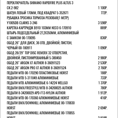
ПЕРЕКЛЮЧАТЕЛЬ SHIMANO RAPIDFIRE PLUS ALTUS 3
СК.2-982
1 100Р.
ШАТУН ЛЕВЫЙ 170ММ, ПОД КВАДРАТ 5-352671
772Р.
РУБАШКА ТРОСИКА ТОРМОЗА РОЗОВАЯ(1 МЕТР)
Y1005DB CLARKS 3-246
3 598Р.
КАРЕТКА-КАРТРИДЖ B910 103ММ NECO 6-170910
889Р.
ШТЫРЬ ПОДСЕДЕЛЬНЫЙ 27,2Х350ММ, АЛЮМИНИЕВЫЙ
С ЗАМКОМ 00-170095
836Р.
ОБОД 26" ДЛЯ ДИСК, 36 ОТВ, ДВОЙНОЙ, ПИСТОН,
ЧЕРНЫЙ 00-180911
1 090Р.
ОБОД 28/29" TOP DISC REMERX 32 ОТВЕРСТИЯ,
ДВОЙНОЙ, ПИСТОНИРОВАННЫЙ 5-380450
2 980Р.
ОБОД 26" ARGON X7 AUTHOR 8-36091523
2 530Р.
ОБОД 26" ARGON PRO X7 AUTHOR 8-36091524
2 760Р.
ПЕДАЛИ МТВ 00-170290 ПЛАСТИКОВЫЕ HORST
188Р.
ПЕДАЛИ MTB 5-311049 АЛЮМИНИЕВЫЕ
733Р.
ПЕДАЛИ MTB АЛЮМИНИЕВЫЕ 6-14224 WELLGO
1 370Р.
ПЕДАЛИ BMX/FREESTYLE/MTB 8-34200025 AUTHOR
780Р.
ПЕДАЛИ 8-34200029 APD-F13-NYLON AUTHOR
1 912Р.
ПЕДАЛИ МТВ 00-170360 АЛЮМИНИЕВЫЕ HORST
416Р.
ПЕДАЛИ BMX/DOWNHILL АЛЮМИНИЕВЫЕ 00-170830
HORST
2 694Р.
ПЕДАЛИ BMX/DOWNHILL АЛЮМИНИЕВЫЕ 00-170855
HORST
2 919Р.