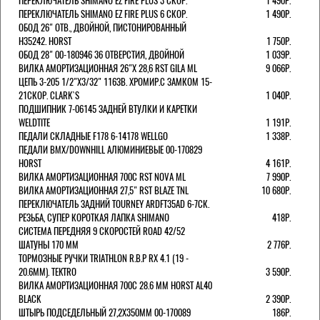
ПЕРЕКЛЮЧАТЕЛЬ SHIMANO EZ FIRE PLUS 3 СКОР.
1 490Р.
ПЕРЕКЛЮЧАТЕЛЬ SHIMANO EZ FIRE PLUS 6 СКОР.
1 490Р.
ОБОД 26" ОТВ., ДВОЙНОЙ, ПИСТОНИРОВАННЫЙ
H35242. HORST
1 750Р.
ОБОД 28" 00-180946 36 ОТВЕРСТИЯ, ДВОЙНОЙ
1 039Р.
ВИЛКА АМОРТИЗАЦИОННАЯ 26"Х 28,6 RST GILA ML
9 066Р.
ЦЕПЬ 3-205 1/2"X3/32" 116ЗВ. ХРОМИР.С ЗАМКОМ 15-
21СКОР. CLARK`S
1 040Р.
ПОДШИПНИК 7-06145 ЗАДНЕЙ ВТУЛКИ И КАРЕТКИ
WELDTITE
1 191Р.
ПЕДАЛИ СКЛАДНЫЕ F178 6-14178 WELLGO
1 338Р.
ПЕДАЛИ BMX/DOWNHILL АЛЮМИНИЕВЫЕ 00-170829
HORST
4 161Р.
ВИЛКА АМОРТИЗАЦИОННАЯ 700С RST NOVA ML
7 990Р.
ВИЛКА АМОРТИЗАЦИОННАЯ 27,5" RST BLAZE TNL
10 680Р.
ПЕРЕКЛЮЧАТЕЛЬ ЗАДНИЙ TOURNEY ARDFT35AD 6-7СК.
РЕЗЬБА, СУПЕР КОРОТКАЯ ЛАПКА SHIMANO
418Р.
СИСТЕМА ПЕРЕДНЯЯ 9 СКОРОСТЕЙ ROAD 42/52
ШАТУНЫ 170 ММ
2 776Р.
ТОРМОЗНЫЕ РУЧКИ TRIATHLON R.B.P RX 4.1 (19 -
20.6ММ). TEKTRO
3 590Р.
ВИЛКА АМОРТИЗАЦИОННАЯ 700C 28.6 ММ HORST AL40
BLACK
2 390Р.
ШТЫРЬ ПОДСЕДЕЛЬНЫЙ 27,2Х350ММ 00-170089
186Р.