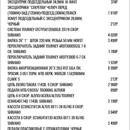
ЭКСЦЕНТРИК ПОДСЕДЕЛЬНЫЙ 34,9ММ. M-WAVE
374Р.
ЭКСЦЕНТРИКИ "СЕКРЕТКИ"+КЛЮЧ ПЕРЕД.
(100ММ)+ЗАД.(135ММ)+ПОДСЕД.(30ММ).TRANZX
1 816Р.
ХОМУТ ПОДСЕДЕЛЬНЫЙ С ЭКСЦЕНТРИКОМ 28,6ММ,
ЧЕРНЫЙ
212Р.
СИСТЕМА TOURNEY EFCTY5012E60XLB 2X7/8 СКОР.
SHIMANO
4 020Р.
ВИЛКА 26" 1'' ШТОК 220 ММ, РЕЗЬБА 50 ММ HORST
3 490Р.
ПЕРЕКЛЮЧАТЕЛЬ ЗАДНИЙ TOURNEY ARDTX800SGSL 7-8
СК. SHIMANO
1 780Р.
ПЕРЕКЛЮЧАТЕЛЬ ЗАДНИЙ TOURNEY ARDTY300D 6-7 СК.
SHIMANO
1 670Р.
ВИЛКА АМОРТИЗАЦИОННАЯ 26"Х 28,6 RST GILA TNL
8 990Р.
ТРОСИК 3-051 ТОРМ. MTB НЕРЖ. W6053R 1.5Х2000ММ
СLARK'S
212Р.
ЦЕПЬ DEORE/TIAGRA 114ЗВ. 9 СКОР. SHIMANO
2 968Р.
ПЕДАЛИ MTB/CROSS/ TREKKING AUTHOR
890Р.
ЦЕПЬ 6-8 СКОР. ALIVIO/ACERA/ALTUS/TOURNEY
ECNHG40114Q 114ЗВ. SHIMANO
2 190Р.
КАССЕТА ECSHG318134 ALTUS 8Х11-34 IG/HG 8 СКОР.
SHIMANO
3 640Р.
КАССЕТА 8 СКОР. ECSHG418130 ACERA 8Х11-30 IG/HG
SHIMANO
2 490Р.
ПЕДАЛИ ПЛАСТИКОВЫЕ С ОТРАЖАТЕЛЯМИ, ЧЕРНЫЕ.