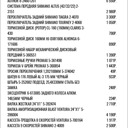
AUTHOR 8-24601201
6 550Р.
СИСТЕМА ПЕРЕДНЯЯ SHIMANO ALTUS (42/32/22) 2-
3151
2 980Р.
ПЕРЕКЛЮЧАТЕЛЬ ЗАДНИЙ SHIMANO TIAGRA 2-4070
3 300Р.
ПЕРЕКЛЮЧАТЕЛЬ ЗАДНИЙ SHIMANO TOURNEY 2-4068
1 050Р.
ТОРМОЗНОЙ ДИСК (РОТОР) CL-160 (160ММ) CLARKS 3-
430
790Р.
ТОРМОЗНОЙ ДИСК 160ММ HJ-DXR1606 ALHONGA 6-
171606
890Р.
ТОРМОЗНОЙ НАБОР МЕХАНИЧЕСКИЙ ДИСКОВЫЙ
ПЕРЕДНИЙ 5-360551
1 390Р.
ТОРМОЗНЫЕ РУЧКИ PROMAX 5-361498
1 071Р.
ТОРМОЗА V-БРЕЙК PROMAX 5-360854
1 443Р.
ТРОСИК ПЕРЕКЛЮЧЕНИЯ 1,2Х2100ММ 5-374042
49Р.
ШАТУН 6-176 ЛЕВЫЙ AL-3 175 ММ ЧЕРНЫЙ
933Р.
ШТЫРЬ 5-252682 ПОДСЕД. 25,4Х330ММ СТАЛЬ БЕЗ
ЗАМКА
248Р.
ЭКСЦЕНТРИК 6-613085 ЗАДНЕГО КОЛЕСА АЛЮМ.
148,5ММ ЧЕРНЫЙ
234Р.
ВИЛКА ЖЕСТКАЯ 24"Х1" 5-392474
2 710Р.
ВИЛКА АМОРТИЗАЦИОННАЯ BLAST VENTURA 24"Х1" 5-
396004
4 190Р.
КАССЕТА-ТРЕЩОТКА 8 СКОРОСТЕЙ VENTURA 5-700164
1 917Р.
КАССЕТА 9 СКОРОСТЕЙ SHIMANO 2-4009
2 500Р.