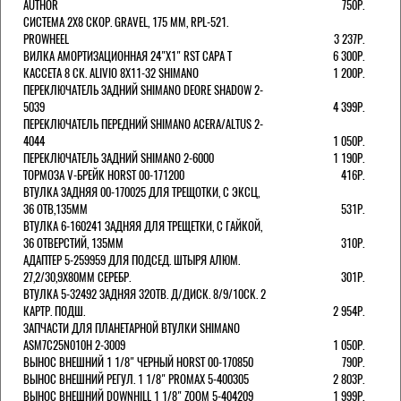
AUTHOR
750Р.
СИСТЕМА 2Х8 СКОР. GRAVEL, 175 ММ, RPL-521.
PROWHEEL
3 237Р.
ВИЛКА АМОРТИЗАЦИОННАЯ 24"Х1" RST CAPA Т
6 300Р.
КАССЕТА 8 СК. ALIVIO 8Х11-32 SHIMANO
1 200Р.
ПЕРЕКЛЮЧАТЕЛЬ ЗАДНИЙ SHIMANO DEORE SHADOW 2-
5039
4 399Р.
ПЕРЕКЛЮЧАТЕЛЬ ПЕРЕДНИЙ SHIMANO ACERA/ALTUS 2-
4044
1 050Р.
ПЕРЕКЛЮЧАТЕЛЬ ЗАДНИЙ SHIMANO 2-6000
1 190Р.
ТОРМОЗА V-БРЕЙК HORST 00-171200
416Р.
ВТУЛКА ЗАДНЯЯ 00-170025 ДЛЯ ТРЕЩОТКИ, С ЭКСЦ,
36 ОТВ,135ММ
531Р.
ВТУЛКА 6-160241 ЗАДНЯЯ ДЛЯ ТРЕЩЕТКИ, С ГАЙКОЙ,
36 ОТВЕРСТИЙ, 135ММ
310Р.
АДАПТЕР 5-259959 ДЛЯ ПОДСЕД. ШТЫРЯ АЛЮМ.
27,2/30,9Х80ММ СЕРЕБР.
301Р.
ВТУЛКА 5-32492 ЗАДНЯЯ 32ОТВ. Д/ДИСК. 8/9/10СК. 2
КАРТР. ПОДШ.
2 954Р.
ЗАПЧАСТИ ДЛЯ ПЛАНЕТАРНОЙ ВТУЛКИ SHIMANO
ASM7C25N010H 2-3009
1 050Р.
ВЫНОС ВНЕШНИЙ 1 1/8" ЧЕРНЫЙ HORST 00-170850
790Р.
ВЫНОС ВНЕШНИЙ РЕГУЛ. 1 1/8" PROMAX 5-400305
2 803Р.
ВЫНОС ВНЕШНИЙ DOWNHILL 1 1/8" ZOOM 5-404209
1 999Р.