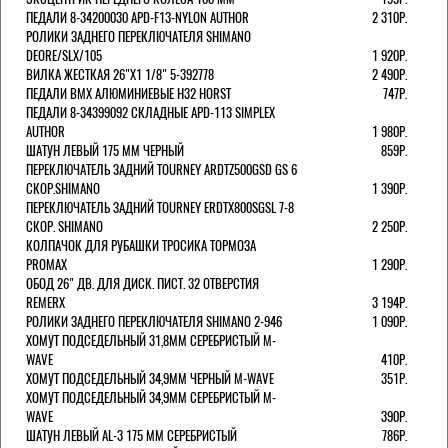
ПЕДАЛИ 8-34200030 APD-F13-NYLON AUTHOR
2 310Р.
РОЛИКИ ЗАДНЕГО ПЕРЕКЛЮЧАТЕЛЯ SHIMANO
DEORE/SLX/105
1 920Р.
ВИЛКА ЖЕСТКАЯ 26"Х1 1/8" 5-392778
2 490Р.
ПЕДАЛИ BMX АЛЮМИНИЕВЫЕ H32 HORST
747Р.
ПЕДАЛИ 8-34399092 СКЛАДНЫЕ APD-113 SIMPLEX
AUTHOR
1 980Р.
ШАТУН ЛЕВЫЙ 175 ММ ЧЕРНЫЙ
859Р.
ПЕРЕКЛЮЧАТЕЛЬ ЗАДНИЙ TOURNEY ARDTZ500GSD GS 6
СКОР.SHIMANO
1 390Р.
ПЕРЕКЛЮЧАТЕЛЬ ЗАДНИЙ TOURNEY ERDTX800SGSL 7-8
СКОР. SHIMANO
2 250Р.
КОЛПАЧОК ДЛЯ РУБАШКИ ТРОСИКА ТОРМОЗА
PROMAX
1 290Р.
ОБОД 26" ДВ. ДЛЯ ДИСК. ПИСТ. 32 ОТВЕРСТИЯ
REMERX
3 194Р.
РОЛИКИ ЗАДНЕГО ПЕРЕКЛЮЧАТЕЛЯ SHIMANO 2-946
1 090Р.
ХОМУТ ПОДСЕДЕЛЬНЫЙ 31,8ММ СЕРЕБРИСТЫЙ M-
WAVE
410Р.
ХОМУТ ПОДСЕДЕЛЬНЫЙ 34,9ММ ЧЕРНЫЙ M-WAVE
351Р.
ХОМУТ ПОДСЕДЕЛЬНЫЙ 34,9ММ СЕРЕБРИСТЫЙ M-
WAVE
390Р.
ШАТУН ЛЕВЫЙ AL-3 175 ММ СЕРЕБРИСТЫЙ
786Р.