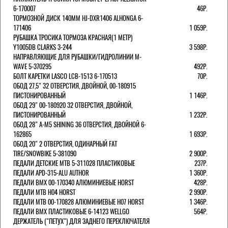
6-170007
46Р.
ТОРМОЗНОЙ ДИСК 140ММ HJ-DXR1406 ALHONGA 6-
171406
1 059Р.
РУБАШКА ТРОСИКА ТОРМОЗА КРАСНАЯ(1 МЕТР)
Y1005DB CLARKS 3-244
3 598Р.
НАПРАВЛЯЮЩИЕ ДЛЯ РУБАШКИ/ГИДРОЛИНИИ M-
WAVE 5-370295
492Р.
БОЛТ КАРЕТКИ LASCO LCB-1513 6-170513
70Р.
ОБОД 27,5" 32 ОТВЕРСТИЯ, ДВОЙНОЙ, 00-180915
ПИСТОНИРОВАННЫЙ
1 146Р.
ОБОД 29" 00-180920 32 ОТВЕРСТИЯ, ДВОЙНОЙ,
ПИСТОНИРОВАННЫЙ
1 232Р.
ОБОД 28" A-M5 SHINING 36 ОТВЕРСТИЯ, ДВОЙНОЙ 6-
162865
1 693Р.
ОБОД 20" 2 ОТВЕРСТИЯ, ОДИНАРНЫЙ FAT
TIRE/SNOWBIKE 5-381090
2 900Р.
ПЕДАЛИ ДЕТСКИЕ MTB 5-311028 ПЛАСТИКОВЫЕ
237Р.
ПЕДАЛИ APD-315-ALU AUTHOR
1 360Р.
ПЕДАЛИ BMX 00-170340 АЛЮМИНИЕВЫЕ HORST
428Р.
ПЕДАЛИ MTB H04 HORST
2 990Р.
ПЕДАЛИ MTB 00-170828 АЛЮМИНИЕВЫЕ H07 HORST
1 346Р.
ПЕДАЛИ BMX ПЛАСТИКОВЫЕ 6-14123 WELLGO
564Р.
ДЕРЖАТЕЛЬ ("ПЕТУХ") ДЛЯ ЗАДНЕГО ПЕРЕКЛЮЧАТЕЛЯ