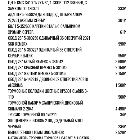
ЦЕПЬ KMC C410, 1/2Х1/8", 1-СКОР., 112 ЗВЕНЬЕВ, С
ЗАМКОМ 00-180370
333Р.
АДАПТЕР 5-259929 ДЛЯ ПОДСЕД. ШТЫРЯ АЛЮМ.
27,2/31,6Х80ММ СЕРЕБР.
301Р.
БОЛТ 5-352630 КАРЕТКИ СТАЛЬ С САЛЬНИКОМ
ХРОМИР. СЕРЕБР.
61Р.
ОБОД 26" 5-380250 ОДИНАРНЫЙ 36 ОТВЕРСТИЙ 2021
SCR REMERX
990Р.
ОБОД 28" 5-380227 ОДИНАРНЫЙ 36 ОТВЕРСТИЙ
СЕРЕБР. REMERX
950Р.
ОБОД 28" БЕЛЫЙ REMERX 5-381042
3 690Р.
ОБОД 28" КРАСНЫЙ REMERX 5-381043
2 150Р.
ОБОД 28" ЖЕЛТЫЙ REMERX 5-381046
2 150Р.
ОБОД 28" 6-142818 ДВОЙНОЙ 32 ОТВЕРСТИЯ ACE18
ALEXRIMS
1 500Р.
ТОРМОЗНЫЕ КОЛОДКИ ЦВЕТНЫЕ CPS301 CLARKS 3-
110
500Р.
ТОРМОЗНОЙ НАБОР МЕХАНИЧЕСКИЙ ДИСКОВЫЙ
SHIMANO 2-2041
4 490Р.
ТРОСИК ТОРМОЗНОЙ 00-170211
34Р.
ЭКСЦЕНТРИК 6-613085-2 ПОДСЕДЕЛЬНЫЙ БОЛТ
ЧЕРНЫЙ
234Р.
ВЫНОС ST-009 110ММ UNO/AUTHOR
2 520Р.
НАТЯЖИТЕЛЬ ТРОСИКА ТОРМОЗА LY-LPA07 ALLIGATOR