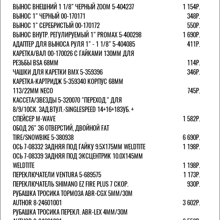
ВЫНОС ВНЕШНИЙ 1 1/8" ЧЕРНЫЙ ZOOM 5-404237
1 154Р.
ВЫНОС 1" ЧЕРНЫЙ 00-170171
348Р.
ВЫНОС 1" СЕРЕБРИСТЫЙ 00-170172
550Р.
ВЫНОС ВНУТР. РЕГУЛИРУЕМЫЙ 1" PROMAX 5-400298
1 690Р.
АДАПТЕР ДЛЯ ВЫНОСА РУЛЯ 1" - 1 1/8" 5-404085
411Р.
КАРЕТКА/ВАЛ 00-170026 С ГАЙКАМИ 130ММ ДЛЯ
РЕЗЬБЫ BSA 68ММ
114Р.
ЧАШКИ ДЛЯ КАРЕТКИ BMX 5-359396
346Р.
КАРЕТКА-КАРТРИДЖ 5-359340 КОРПУС 68ММ
113/22ММ NECO
745Р.
КАССЕТА/ЗВЕЗДЫ 5-320070 "ПЕРЕХОД." ДЛЯ
8/9/10СК. ЗАД.ВТУЛ.-SINGLESPEED 14+16+18ЗУБ. +
СПЕЙСЕР M-WAVE
1 582Р.
ОБОД 26" 36 ОТВЕРСТИЙ, ДВОЙНОЙ FAT
TIRE/SNOWBIKE 5-380938
6 690Р.
ОСЬ 7-08332 ЗАДНЯЯ ПОД ГАЙКУ 9.5Х175ММ WELDTITE
1 198Р.
ОСЬ 7-08339 ЗАДНЯЯ ПОД ЭКСЦЕНТРИК 10.0Х145ММ
WELDTITE
1 198Р.
ПЕРЕКЛЮЧАТЕЛИ VENTURA 5-689575
1 173Р.
ПЕРЕКЛЮЧАТЕЛЬ SHIMANO EZ FIRE PLUS 7 СКОР.
930Р.
РУБАШКА ТРОСИКА ТОРМОЗА ABR-CGX 5MM/30M
AUTHOR 8-24601001
3 602Р.
РУБАШКА ТРОСИКА ПЕРЕКЛ. ABR-LEX 4MM/30M