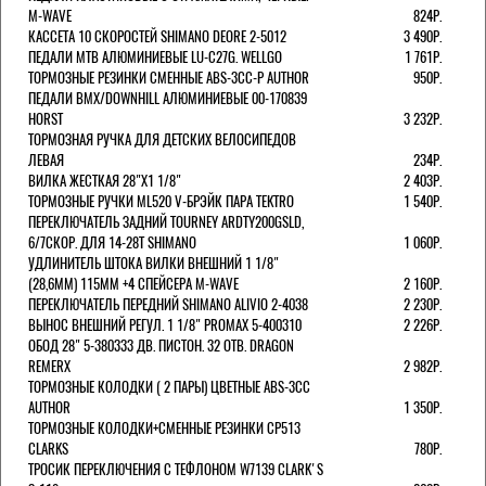
M-WAVE
824Р.
КАССЕТА 10 СКОРОСТЕЙ SHIMANO DEORE 2-5012
3 490Р.
ПЕДАЛИ MTB АЛЮМИНИЕВЫЕ LU-C27G. WELLGO
1 761Р.
ТОРМОЗНЫЕ РЕЗИНКИ СМЕННЫЕ ABS-3CC-P AUTHOR
950Р.
ПЕДАЛИ BMX/DOWNHILL АЛЮМИНИЕВЫЕ 00-170839
HORST
3 232Р.
ТОРМОЗНАЯ РУЧКА ДЛЯ ДЕТСКИХ ВЕЛОСИПЕДОВ
ЛЕВАЯ
234Р.
ВИЛКА ЖЕСТКАЯ 28"Х1 1/8"
2 403Р.
ТОРМОЗНЫЕ РУЧКИ ML520 V-БРЭЙК ПАРА TEKTRO
1 540Р.
ПЕРЕКЛЮЧАТЕЛЬ ЗАДНИЙ TOURNEY ARDTY200GSLD,
6/7СКОР. ДЛЯ 14-28T SHIMANO
1 060Р.
УДЛИНИТЕЛЬ ШТОКА ВИЛКИ ВНЕШНИЙ 1 1/8"
(28,6ММ) 115ММ +4 СПЕЙСЕРА M-WAVE
2 160Р.
ПЕРЕКЛЮЧАТЕЛЬ ПЕРЕДНИЙ SHIMANO ALIVIO 2-4038
2 230Р.
ВЫНОС ВНЕШНИЙ РЕГУЛ. 1 1/8" PROMAX 5-400310
2 226Р.
ОБОД 28" 5-380333 ДВ. ПИСТОН. 32 ОТВ. DRAGON
REMERX
2 982Р.
ТОРМОЗНЫЕ КОЛОДКИ ( 2 ПАРЫ) ЦВЕТНЫЕ ABS-3CC
AUTHOR
1 350Р.
ТОРМОЗНЫЕ КОЛОДКИ+СМЕННЫЕ РЕЗИНКИ CP513
CLARKS
780Р.
ТРОСИК ПЕРЕКЛЮЧЕНИЯ С ТЕФЛОНОМ W7139 СLARK'S