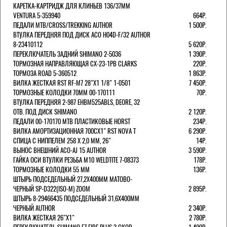
КАРЕТКА-КАРТРИДЖ ДЛЯ КЛИНЬЕВ 136/37ММ
VENTURA 5-359940
664Р.
ПЕДАЛИ MTB/CROSS/TREKKING AUTHOR
1 500Р.
ВТУЛКА ПЕРЕДНЯЯ ПОД ДИСК ACO H04D-F/32 AUTHOR
8-23410112
5 620Р.
ПЕРЕКЛЮЧАТЕЛЬ ЗАДНИЙ SHIMANO 2-5036
1 390Р.
ТОРМОЗНАЯ НАПРАВЛЯЮЩАЯ CX-23-1PB CLARKS
220Р.
ТОРМОЗА ROAD 5-360512
1 863Р.
ВИЛКА ЖЕСТКАЯ RST RF-M7 28"Х1 1/8" 1-0501
7 450Р.
ТОРМОЗНЫЕ КОЛОДКИ 70ММ 00-170111
70Р.
ВТУЛКА ПЕРЕДНЯЯ 2-987 EHBM525ABLS, DEORE, 32
ОТВ. ПОД ДИСК SHIMANO
2 120Р.
ПЕДАЛИ 00-170170 МТВ ПЛАСТИКОВЫЕ HORST
234Р.
ВИЛКА АМОРТИЗАЦИОННАЯ 700СХ1" RST NOVA T
6 290Р.
СПИЦА С НИППЕЛЕМ 258 Х 2,0 ММ, 26"
14Р.
ВЫНОС ВНЕШНИЙ ACO-AJ 15 AUTHOR
3 590Р.
ГАЙКА ОСИ ВТУЛКИ РЕЗЬБА М10 WELDTITE 7-08373
178Р.
ТОРМОЗНЫЕ КОЛОДКИ 55 ММ
136Р.
ШТЫРЬ ПОДСЕДЕЛЬНЫЙ 27,2Х400ММ МАТОВО-
ЧЕРНЫЙ SP-D322(ISO-M) ZOOM
2 895Р.
ШТЫРЬ 8-29466435 ПОДСЕДЕЛЬНЫЙ 31,6X400ММ
ЧЕРНЫЙ AUTHOR
2 340Р.
ВИЛКА ЖЕСТКАЯ 26"Х1"
2 780Р.