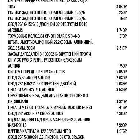
СИСТЕМА ПЕРЕДНЯЯ SHIMANO ACERA(48Х38Х28Т) 2-
1047
8 940Р.
РОЛИКИ ЗАДНЕГО ПЕРЕКЛЮЧАТЕЛЯ 50ММ 13 ЗУБ
253Р.
РОЛИКИ ЗАДНЕГО ПЕРЕКЛЮЧАТЕЛЯ 40ММ 10 ЗУБ.
168Р.
ОБОД 26" 6-152619 ДВОЙНОЙ 32 ОТВЕРСТИЯ DC19
ALEXRIMS
1 740Р.
ТОРМОЗНЫЕ КОЛОДКИ CP-301 CLARK'S 3-449
370Р.
ШТЫРЬ АМОРТИЗАЦИОННЫЙ 27,2Х350ММ АЛЮМИНИЙ,
ХОД 35ММ. ZOOM
2 317Р.
ЗАХВАТ Д/ПЕДАЛЕЙ 8-10000213 ВНУТРЕННИЙ ПРОФИ
CR-V CC PW8 С РЕЗИН. РУКОЯТКОЙ 6/8X330ММ
AUTHOR
750Р.
СИСТЕМА ПЕРЕДНЯЯ SHIMANO ALTUS
5 850Р.
ОБОД 27,5" ARGON AUTHOR
2 630Р.
ОБОД 28" H35231 32 ОТВЕРСТИЯ, ДВОЙНОЙ
1 039Р.
ПЕДАЛИ APD-427-ALU AUTHOR
3 536Р.
ПЕРЕКЛЮЧАТЕЛЬ ЗАДНИЙ ALIVIO ARDM3100SGS 8-9
СК. SHIMANO
4 320Р.
ПЕДАЛИ MTB 00-170380 АЛЮМИНИЙ/ПЛАСТИК HORST
416Р.
ОБОД 28" ARGON X7 CROSS AUTHOR
2 980Р.
ВТУЛКА ЗАДНЯЯ ПОД ДИСК ACO-H04D-R/36 AUTHOR
8-23420113
7 990Р.
КАРЕТКА-КАРТРИДЖ 122,5/28,5ММ NECO
1 976Р.
ОБОД 26" 5-380270 ДВ. ПИСТОН. 36 ОТВ. DRAGON