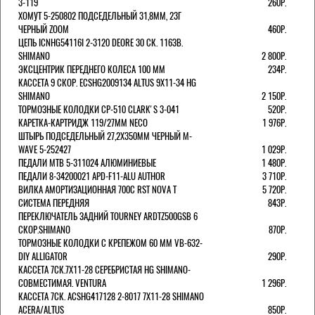
3-119
260Р.
ХОМУТ 5-250802 ПОДСЕДЕЛЬНЫЙ 31,8ММ, 23Г
ЧЕРНЫЙ ZOOM
460Р.
ЦЕПЬ ICNHG54116I 2-3120 DEORE 30 СК. 116ЗВ.
SHIMANO
2 800Р.
ЭКСЦЕНТРИК ПЕРЕДНЕГО КОЛЕСА 100 ММ
234Р.
КАССЕТА 9 СКОР. ECSHG2009134 ALTUS 9Х11-34 HG
SHIMANO
2 150Р.
ТОРМОЗНЫЕ КОЛОДКИ CP-510 CLARK'S 3-041
520Р.
КАРЕТКА-КАРТРИДЖ 119/27ММ NECO
1 976Р.
ШТЫРЬ ПОДСЕДЕЛЬНЫЙ 27,2Х350ММ ЧЕРНЫЙ M-
WAVE 5-252427
1 029Р.
ПЕДАЛИ MTB 5-311024 АЛЮМИНИЕВЫЕ
1 480Р.
ПЕДАЛИ 8-34200021 APD-F11-ALU AUTHOR
3 710Р.
ВИЛКА АМОРТИЗАЦИОННАЯ 700С RST NOVA T
5 720Р.
СИСТЕМА ПЕРЕДНЯЯ
843Р.
ПЕРЕКЛЮЧАТЕЛЬ ЗАДНИЙ TOURNEY ARDTZ500GSB 6
СКОР.SHIMANO
870Р.
ТОРМОЗНЫЕ КОЛОДКИ С КРЕПЕЖОМ 60 ММ VB-632-
DIY ALLIGATOR
290Р.
КАССЕТА 7СК.7Х11-28 СЕРЕБРИСТАЯ HG SHIMANO-
СОВМЕСТИМАЯ. VENTURA
1 296Р.
КАССЕТА 7СК. ACSHG417128 2-8017 7Х11-28 SHIMANO
ACERA/ALTUS
850Р.