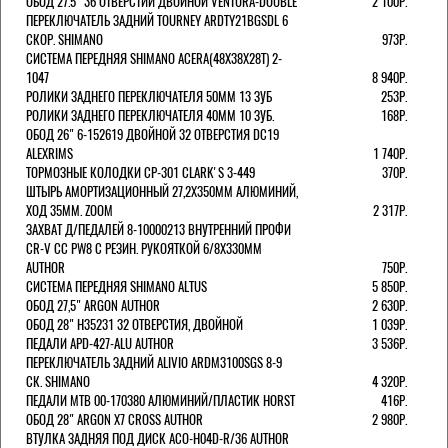
ОБОД 27.5" 36 ОТВЕРСТИЙ ДВОЙНОЙ VENTURA-DOUBLE
2 100Р.
ПЕРЕКЛЮЧАТЕЛЬ ЗАДНИЙ TOURNEY ARDTY21BGSDL 6
СКОР. SHIMANO
973Р.
СИСТЕМА ПЕРЕДНЯЯ SHIMANO ACERA(48Х38Х28Т) 2-
1047
8 940Р.
РОЛИКИ ЗАДНЕГО ПЕРЕКЛЮЧАТЕЛЯ 50ММ 13 ЗУБ
253Р.
РОЛИКИ ЗАДНЕГО ПЕРЕКЛЮЧАТЕЛЯ 40ММ 10 ЗУБ.
168Р.
ОБОД 26" 6-152619 ДВОЙНОЙ 32 ОТВЕРСТИЯ DC19
ALEXRIMS
1 740Р.
ТОРМОЗНЫЕ КОЛОДКИ CP-301 CLARK'S 3-449
370Р.
ШТЫРЬ АМОРТИЗАЦИОННЫЙ 27,2Х350ММ АЛЮМИНИЙ,
ХОД 35ММ. ZOOM
2 317Р.
ЗАХВАТ Д/ПЕДАЛЕЙ 8-10000213 ВНУТРЕННИЙ ПРОФИ
CR-V CC PW8 С РЕЗИН. РУКОЯТКОЙ 6/8X330ММ
AUTHOR
750Р.
СИСТЕМА ПЕРЕДНЯЯ SHIMANO ALTUS
5 850Р.
ОБОД 27,5" ARGON AUTHOR
2 630Р.
ОБОД 28" H35231 32 ОТВЕРСТИЯ, ДВОЙНОЙ
1 039Р.
ПЕДАЛИ APD-427-ALU AUTHOR
3 536Р.
ПЕРЕКЛЮЧАТЕЛЬ ЗАДНИЙ ALIVIO ARDM3100SGS 8-9
СК. SHIMANO
4 320Р.
ПЕДАЛИ MTB 00-170380 АЛЮМИНИЙ/ПЛАСТИК HORST
416Р.
ОБОД 28" ARGON X7 CROSS AUTHOR
2 980Р.
ВТУЛКА ЗАДНЯЯ ПОД ДИСК ACO-H04D-R/36 AUTHOR