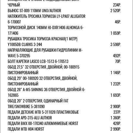
ЧЕРНЫЙ
234Р.
ВЫНОС ST-009 110ММ UNO/AUTHOR
2 520Р.
НАТЯЖИТЕЛЬ ТРОСИКА ТОРМОЗА LY-LPA07 ALLIGATOR
6-170007
46Р.
ТОРМОЗНОЙ ДИСК 140ММ HJ-DXR1406 ALHONGA 6-
171406
1 059Р.
РУБАШКА ТРОСИКА ТОРМОЗА КРАСНАЯ(1 МЕТР)
Y1005DB CLARKS 3-244
3 598Р.
НАПРАВЛЯЮЩИЕ ДЛЯ РУБАШКИ/ГИДРОЛИНИИ M-
WAVE 5-370295
492Р.
БОЛТ КАРЕТКИ LASCO LCB-1513 6-170513
70Р.
ОБОД 27,5" 32 ОТВЕРСТИЯ, ДВОЙНОЙ, 00-180915
ПИСТОНИРОВАННЫЙ
1 146Р.
ОБОД 29" 00-180920 32 ОТВЕРСТИЯ, ДВОЙНОЙ,
ПИСТОНИРОВАННЫЙ
1 232Р.
ОБОД 28" A-M5 SHINING 36 ОТВЕРСТИЯ, ДВОЙНОЙ 6-
162865
1 693Р.
ОБОД 20" 2 ОТВЕРСТИЯ, ОДИНАРНЫЙ FAT
TIRE/SNOWBIKE 5-381090
2 900Р.
ПЕДАЛИ ДЕТСКИЕ MTB 5-311028 ПЛАСТИКОВЫЕ
237Р.
ПЕДАЛИ APD-315-ALU AUTHOR
1 360Р.
ПЕДАЛИ BMX 00-170340 АЛЮМИНИЕВЫЕ HORST
428Р.
ПЕДАЛИ MTB H04 HORST
2 990Р.