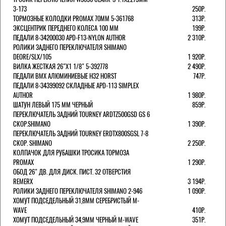
3-173
250Р.
ТОРМОЗНЫЕ КОЛОДКИ PROMAX 70ММ 5-361768
313Р.
ЭКСЦЕНТРИК ПЕРЕДНЕГО КОЛЕСА 100 ММ
199Р.
ПЕДАЛИ 8-34200030 APD-F13-NYLON AUTHOR
2 310Р.
РОЛИКИ ЗАДНЕГО ПЕРЕКЛЮЧАТЕЛЯ SHIMANO
DEORE/SLX/105
1 920Р.
ВИЛКА ЖЕСТКАЯ 26"Х1 1/8" 5-392778
2 490Р.
ПЕДАЛИ BMX АЛЮМИНИЕВЫЕ H32 HORST
747Р.
ПЕДАЛИ 8-34399092 СКЛАДНЫЕ APD-113 SIMPLEX
AUTHOR
1 980Р.
ШАТУН ЛЕВЫЙ 175 ММ ЧЕРНЫЙ
859Р.
ПЕРЕКЛЮЧАТЕЛЬ ЗАДНИЙ TOURNEY ARDTZ500GSD GS 6
СКОР.SHIMANO
1 390Р.
ПЕРЕКЛЮЧАТЕЛЬ ЗАДНИЙ TOURNEY ERDTX800SGSL 7-8
СКОР. SHIMANO
2 250Р.
КОЛПАЧОК ДЛЯ РУБАШКИ ТРОСИКА ТОРМОЗА
PROMAX
1 290Р.
ОБОД 26" ДВ. ДЛЯ ДИСК. ПИСТ. 32 ОТВЕРСТИЯ
REMERX
3 194Р.
РОЛИКИ ЗАДНЕГО ПЕРЕКЛЮЧАТЕЛЯ SHIMANO 2-946
1 090Р.
ХОМУТ ПОДСЕДЕЛЬНЫЙ 31,8ММ СЕРЕБРИСТЫЙ M-
WAVE
410Р.
ХОМУТ ПОДСЕДЕЛЬНЫЙ 34,9ММ ЧЕРНЫЙ M-WAVE
351Р.