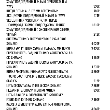
ХОМУТ ПОДСЕДЕЛЬНЫЙ 34,9ММ СЕРЕБРИСТЫЙ M-
WAVE
390Р.
ШАТУН ЛЕВЫЙ AL-3 175 ММ СЕРЕБРИСТЫЙ
786Р.
ЭКСЦЕНТРИК ПОДСЕДЕЛЬНЫЙ 34,9ММ. M-WAVE
374Р.
ЭКСЦЕНТРИКИ "СЕКРЕТКИ"+КЛЮЧ ПЕРЕД.
(100ММ)+ЗАД.(135ММ)+ПОДСЕД.(30ММ).TRANZX
1 816Р.
ХОМУТ ПОДСЕДЕЛЬНЫЙ С ЭКСЦЕНТРИКОМ 28,6ММ,
ЧЕРНЫЙ
212Р.
СИСТЕМА TOURNEY EFCTY5012E60XLB 2X7/8 СКОР.
SHIMANO
4 020Р.
ВИЛКА 26" 1'' ШТОК 220 ММ, РЕЗЬБА 50 ММ HORST
3 490Р.
ПЕРЕКЛЮЧАТЕЛЬ ЗАДНИЙ TOURNEY ARDTX800SGSL 7-8
СК. SHIMANO
1 780Р.
ПЕРЕКЛЮЧАТЕЛЬ ЗАДНИЙ TOURNEY ARDTY300D 6-7 СК.
SHIMANO
1 670Р.
ВИЛКА АМОРТИЗАЦИОННАЯ 26"Х 28,6 RST GILA TNL
8 990Р.
ТРОСИК 3-051 ТОРМ. MTB НЕРЖ. W6053R 1.5Х2000ММ
СLARK'S
212Р.
ЦЕПЬ DEORE/TIAGRA 114ЗВ. 9 СКОР. SHIMANO
2 968Р.
ПЕДАЛИ MTB/CROSS/ TREKKING AUTHOR
890Р.
ЦЕПЬ 6-8 СКОР. ALIVIO/ACERA/ALTUS/TOURNEY
ECNHG40114Q 114ЗВ. SHIMANO
2 190Р.
КАССЕТА ECSHG318134 ALTUS 8Х11-34 IG/HG 8 СКОР.
SHIMANO
3 640Р.