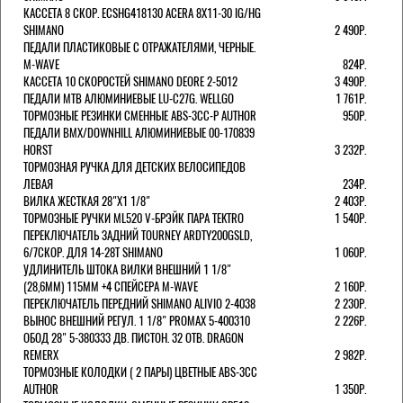
КАССЕТА 8 СКОР. ECSHG418130 ACERA 8Х11-30 IG/HG
SHIMANO
2 490Р.
ПЕДАЛИ ПЛАСТИКОВЫЕ С ОТРАЖАТЕЛЯМИ, ЧЕРНЫЕ.
M-WAVE
824Р.
КАССЕТА 10 СКОРОСТЕЙ SHIMANO DEORE 2-5012
3 490Р.
ПЕДАЛИ MTB АЛЮМИНИЕВЫЕ LU-C27G. WELLGO
1 761Р.
ТОРМОЗНЫЕ РЕЗИНКИ СМЕННЫЕ ABS-3CC-P AUTHOR
950Р.
ПЕДАЛИ BMX/DOWNHILL АЛЮМИНИЕВЫЕ 00-170839
HORST
3 232Р.
ТОРМОЗНАЯ РУЧКА ДЛЯ ДЕТСКИХ ВЕЛОСИПЕДОВ
ЛЕВАЯ
234Р.
ВИЛКА ЖЕСТКАЯ 28"Х1 1/8"
2 403Р.
ТОРМОЗНЫЕ РУЧКИ ML520 V-БРЭЙК ПАРА TEKTRO
1 540Р.
ПЕРЕКЛЮЧАТЕЛЬ ЗАДНИЙ TOURNEY ARDTY200GSLD,
6/7СКОР. ДЛЯ 14-28T SHIMANO
1 060Р.
УДЛИНИТЕЛЬ ШТОКА ВИЛКИ ВНЕШНИЙ 1 1/8"
(28,6ММ) 115ММ +4 СПЕЙСЕРА M-WAVE
2 160Р.
ПЕРЕКЛЮЧАТЕЛЬ ПЕРЕДНИЙ SHIMANO ALIVIO 2-4038
2 230Р.
ВЫНОС ВНЕШНИЙ РЕГУЛ. 1 1/8" PROMAX 5-400310
2 226Р.
ОБОД 28" 5-380333 ДВ. ПИСТОН. 32 ОТВ. DRAGON
REMERX
2 982Р.
ТОРМОЗНЫЕ КОЛОДКИ ( 2 ПАРЫ) ЦВЕТНЫЕ ABS-3CC
AUTHOR
1 350Р.