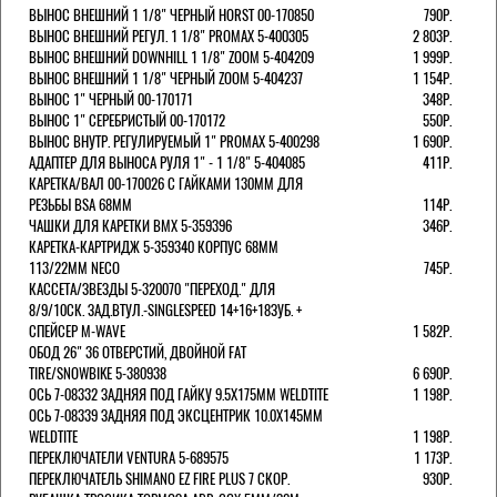
ВЫНОС ВНЕШНИЙ 1 1/8" ЧЕРНЫЙ HORST 00-170850
790Р.
ВЫНОС ВНЕШНИЙ РЕГУЛ. 1 1/8" PROMAX 5-400305
2 803Р.
ВЫНОС ВНЕШНИЙ DOWNHILL 1 1/8" ZOOM 5-404209
1 999Р.
ВЫНОС ВНЕШНИЙ 1 1/8" ЧЕРНЫЙ ZOOM 5-404237
1 154Р.
ВЫНОС 1" ЧЕРНЫЙ 00-170171
348Р.
ВЫНОС 1" СЕРЕБРИСТЫЙ 00-170172
550Р.
ВЫНОС ВНУТР. РЕГУЛИРУЕМЫЙ 1" PROMAX 5-400298
1 690Р.
АДАПТЕР ДЛЯ ВЫНОСА РУЛЯ 1" - 1 1/8" 5-404085
411Р.
КАРЕТКА/ВАЛ 00-170026 С ГАЙКАМИ 130ММ ДЛЯ
РЕЗЬБЫ BSA 68ММ
114Р.
ЧАШКИ ДЛЯ КАРЕТКИ BMX 5-359396
346Р.
КАРЕТКА-КАРТРИДЖ 5-359340 КОРПУС 68ММ
113/22ММ NECO
745Р.
КАССЕТА/ЗВЕЗДЫ 5-320070 "ПЕРЕХОД." ДЛЯ
8/9/10СК. ЗАД.ВТУЛ.-SINGLESPEED 14+16+18ЗУБ. +
СПЕЙСЕР M-WAVE
1 582Р.
ОБОД 26" 36 ОТВЕРСТИЙ, ДВОЙНОЙ FAT
TIRE/SNOWBIKE 5-380938
6 690Р.
ОСЬ 7-08332 ЗАДНЯЯ ПОД ГАЙКУ 9.5Х175ММ WELDTITE
1 198Р.
ОСЬ 7-08339 ЗАДНЯЯ ПОД ЭКСЦЕНТРИК 10.0Х145ММ
WELDTITE
1 198Р.
ПЕРЕКЛЮЧАТЕЛИ VENTURA 5-689575
1 173Р.
ПЕРЕКЛЮЧАТЕЛЬ SHIMANO EZ FIRE PLUS 7 СКОР.
930Р.