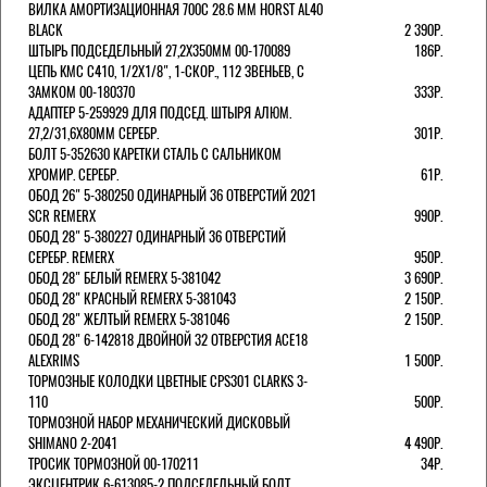
ВИЛКА АМОРТИЗАЦИОННАЯ 700C 28.6 ММ HORST AL40
BLACK
2 390Р.
ШТЫРЬ ПОДСЕДЕЛЬНЫЙ 27,2Х350ММ 00-170089
186Р.
ЦЕПЬ KMC C410, 1/2Х1/8", 1-СКОР., 112 ЗВЕНЬЕВ, С
ЗАМКОМ 00-180370
333Р.
АДАПТЕР 5-259929 ДЛЯ ПОДСЕД. ШТЫРЯ АЛЮМ.
27,2/31,6Х80ММ СЕРЕБР.
301Р.
БОЛТ 5-352630 КАРЕТКИ СТАЛЬ С САЛЬНИКОМ
ХРОМИР. СЕРЕБР.
61Р.
ОБОД 26" 5-380250 ОДИНАРНЫЙ 36 ОТВЕРСТИЙ 2021
SCR REMERX
990Р.
ОБОД 28" 5-380227 ОДИНАРНЫЙ 36 ОТВЕРСТИЙ
СЕРЕБР. REMERX
950Р.
ОБОД 28" БЕЛЫЙ REMERX 5-381042
3 690Р.
ОБОД 28" КРАСНЫЙ REMERX 5-381043
2 150Р.
ОБОД 28" ЖЕЛТЫЙ REMERX 5-381046
2 150Р.
ОБОД 28" 6-142818 ДВОЙНОЙ 32 ОТВЕРСТИЯ ACE18
ALEXRIMS
1 500Р.
ТОРМОЗНЫЕ КОЛОДКИ ЦВЕТНЫЕ CPS301 CLARKS 3-
110
500Р.
ТОРМОЗНОЙ НАБОР МЕХАНИЧЕСКИЙ ДИСКОВЫЙ
SHIMANO 2-2041
4 490Р.
ТРОСИК ТОРМОЗНОЙ 00-170211
34Р.
ЭКСЦЕНТРИК 6-613085-2 ПОДСЕДЕЛЬНЫЙ БОЛТ