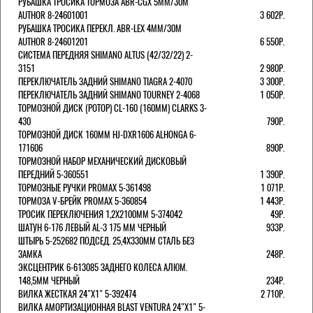
РУБАШКА ТРОСИКА ТОРМОЗА ABR-CGX 5MM/30M
AUTHOR 8-24601001
3 602Р.
РУБАШКА ТРОСИКА ПЕРЕКЛ. ABR-LEX 4MM/30M
AUTHOR 8-24601201
6 550Р.
СИСТЕМА ПЕРЕДНЯЯ SHIMANO ALTUS (42/32/22) 2-
3151
2 980Р.
ПЕРЕКЛЮЧАТЕЛЬ ЗАДНИЙ SHIMANO TIAGRA 2-4070
3 300Р.
ПЕРЕКЛЮЧАТЕЛЬ ЗАДНИЙ SHIMANO TOURNEY 2-4068
1 050Р.
ТОРМОЗНОЙ ДИСК (РОТОР) CL-160 (160ММ) CLARKS 3-
430
790Р.
ТОРМОЗНОЙ ДИСК 160ММ HJ-DXR1606 ALHONGA 6-
171606
890Р.
ТОРМОЗНОЙ НАБОР МЕХАНИЧЕСКИЙ ДИСКОВЫЙ
ПЕРЕДНИЙ 5-360551
1 390Р.
ТОРМОЗНЫЕ РУЧКИ PROMAX 5-361498
1 071Р.
ТОРМОЗА V-БРЕЙК PROMAX 5-360854
1 443Р.
ТРОСИК ПЕРЕКЛЮЧЕНИЯ 1,2Х2100ММ 5-374042
49Р.
ШАТУН 6-176 ЛЕВЫЙ AL-3 175 ММ ЧЕРНЫЙ
933Р.
ШТЫРЬ 5-252682 ПОДСЕД. 25,4Х330ММ СТАЛЬ БЕЗ
ЗАМКА
248Р.
ЭКСЦЕНТРИК 6-613085 ЗАДНЕГО КОЛЕСА АЛЮМ.
148,5ММ ЧЕРНЫЙ
234Р.
ВИЛКА ЖЕСТКАЯ 24"Х1" 5-392474
2 710Р.
ВИЛКА АМОРТИЗАЦИОННАЯ BLAST VENTURA 24"Х1" 5-