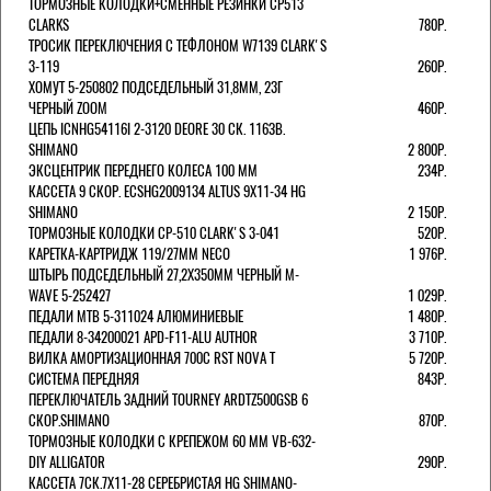
ТОРМОЗНЫЕ КОЛОДКИ+СМЕННЫЕ РЕЗИНКИ CP513
CLARKS
780Р.
ТРОСИК ПЕРЕКЛЮЧЕНИЯ С ТЕФЛОНОМ W7139 СLARK'S
3-119
260Р.
ХОМУТ 5-250802 ПОДСЕДЕЛЬНЫЙ 31,8ММ, 23Г
ЧЕРНЫЙ ZOOM
460Р.
ЦЕПЬ ICNHG54116I 2-3120 DEORE 30 СК. 116ЗВ.
SHIMANO
2 800Р.
ЭКСЦЕНТРИК ПЕРЕДНЕГО КОЛЕСА 100 ММ
234Р.
КАССЕТА 9 СКОР. ECSHG2009134 ALTUS 9Х11-34 HG
SHIMANO
2 150Р.
ТОРМОЗНЫЕ КОЛОДКИ CP-510 CLARK'S 3-041
520Р.
КАРЕТКА-КАРТРИДЖ 119/27ММ NECO
1 976Р.
ШТЫРЬ ПОДСЕДЕЛЬНЫЙ 27,2Х350ММ ЧЕРНЫЙ M-
WAVE 5-252427
1 029Р.
ПЕДАЛИ MTB 5-311024 АЛЮМИНИЕВЫЕ
1 480Р.
ПЕДАЛИ 8-34200021 APD-F11-ALU AUTHOR
3 710Р.
ВИЛКА АМОРТИЗАЦИОННАЯ 700С RST NOVA T
5 720Р.
СИСТЕМА ПЕРЕДНЯЯ
843Р.
ПЕРЕКЛЮЧАТЕЛЬ ЗАДНИЙ TOURNEY ARDTZ500GSB 6
СКОР.SHIMANO
870Р.
ТОРМОЗНЫЕ КОЛОДКИ С КРЕПЕЖОМ 60 ММ VB-632-
DIY ALLIGATOR
290Р.
КАССЕТА 7СК.7Х11-28 СЕРЕБРИСТАЯ HG SHIMANO-