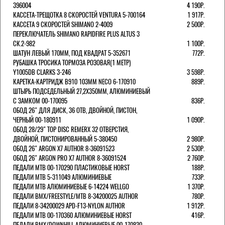
396004
4 190Р.
КАССЕТА-ТРЕЩОТКА 8 СКОРОСТЕЙ VENTURA 5-700164
1 917Р.
КАССЕТА 9 СКОРОСТЕЙ SHIMANO 2-4009
2 500Р.
ПЕРЕКЛЮЧАТЕЛЬ SHIMANO RAPIDFIRE PLUS ALTUS 3
СК.2-982
1 100Р.
ШАТУН ЛЕВЫЙ 170ММ, ПОД КВАДРАТ 5-352671
772Р.
РУБАШКА ТРОСИКА ТОРМОЗА РОЗОВАЯ(1 МЕТР)
Y1005DB CLARKS 3-246
3 598Р.
КАРЕТКА-КАРТРИДЖ B910 103ММ NECO 6-170910
889Р.
ШТЫРЬ ПОДСЕДЕЛЬНЫЙ 27,2Х350ММ, АЛЮМИНИЕВЫЙ
С ЗАМКОМ 00-170095
836Р.
ОБОД 26" ДЛЯ ДИСК, 36 ОТВ, ДВОЙНОЙ, ПИСТОН,
ЧЕРНЫЙ 00-180911
1 090Р.
ОБОД 28/29" TOP DISC REMERX 32 ОТВЕРСТИЯ,
ДВОЙНОЙ, ПИСТОНИРОВАННЫЙ 5-380450
2 980Р.
ОБОД 26" ARGON X7 AUTHOR 8-36091523
2 530Р.
ОБОД 26" ARGON PRO X7 AUTHOR 8-36091524
2 760Р.
ПЕДАЛИ МТВ 00-170290 ПЛАСТИКОВЫЕ HORST
188Р.
ПЕДАЛИ MTB 5-311049 АЛЮМИНИЕВЫЕ
733Р.
ПЕДАЛИ MTB АЛЮМИНИЕВЫЕ 6-14224 WELLGO
1 370Р.
ПЕДАЛИ BMX/FREESTYLE/MTB 8-34200025 AUTHOR
780Р.
ПЕДАЛИ 8-34200029 APD-F13-NYLON AUTHOR
1 912Р.
ПЕДАЛИ МТВ 00-170360 АЛЮМИНИЕВЫЕ HORST
416Р.
ПЕДАЛИ BMX/DOWNHILL АЛЮМИНИЕВЫЕ 00-170830