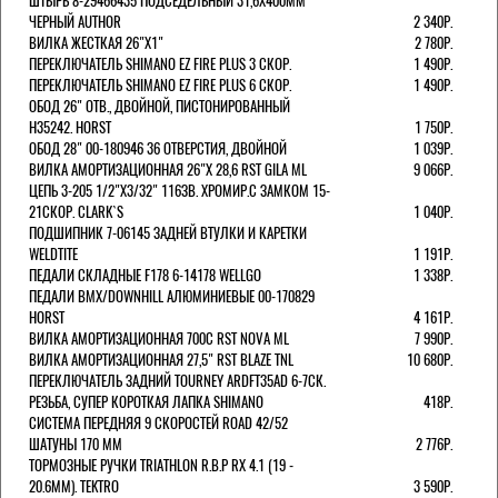
ШТЫРЬ 8-29466435 ПОДСЕДЕЛЬНЫЙ 31,6X400ММ
ЧЕРНЫЙ AUTHOR
2 340Р.
ВИЛКА ЖЕСТКАЯ 26"Х1"
2 780Р.
ПЕРЕКЛЮЧАТЕЛЬ SHIMANO EZ FIRE PLUS 3 СКОР.
1 490Р.
ПЕРЕКЛЮЧАТЕЛЬ SHIMANO EZ FIRE PLUS 6 СКОР.
1 490Р.
ОБОД 26" ОТВ., ДВОЙНОЙ, ПИСТОНИРОВАННЫЙ
H35242. HORST
1 750Р.
ОБОД 28" 00-180946 36 ОТВЕРСТИЯ, ДВОЙНОЙ
1 039Р.
ВИЛКА АМОРТИЗАЦИОННАЯ 26"Х 28,6 RST GILA ML
9 066Р.
ЦЕПЬ 3-205 1/2"X3/32" 116ЗВ. ХРОМИР.С ЗАМКОМ 15-
21СКОР. CLARK`S
1 040Р.
ПОДШИПНИК 7-06145 ЗАДНЕЙ ВТУЛКИ И КАРЕТКИ
WELDTITE
1 191Р.
ПЕДАЛИ СКЛАДНЫЕ F178 6-14178 WELLGO
1 338Р.
ПЕДАЛИ BMX/DOWNHILL АЛЮМИНИЕВЫЕ 00-170829
HORST
4 161Р.
ВИЛКА АМОРТИЗАЦИОННАЯ 700С RST NOVA ML
7 990Р.
ВИЛКА АМОРТИЗАЦИОННАЯ 27,5" RST BLAZE TNL
10 680Р.
ПЕРЕКЛЮЧАТЕЛЬ ЗАДНИЙ TOURNEY ARDFT35AD 6-7СК.
РЕЗЬБА, СУПЕР КОРОТКАЯ ЛАПКА SHIMANO
418Р.
СИСТЕМА ПЕРЕДНЯЯ 9 СКОРОСТЕЙ ROAD 42/52
ШАТУНЫ 170 ММ
2 776Р.
ТОРМОЗНЫЕ РУЧКИ TRIATHLON R.B.P RX 4.1 (19 -
20.6ММ). TEKTRO
3 590Р.