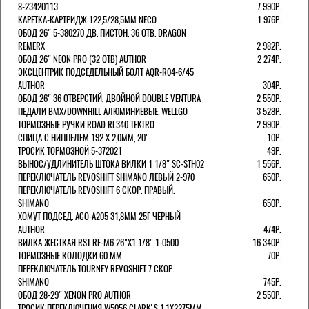
8-23420113
7 990Р.
КАРЕТКА-КАРТРИДЖ 122,5/28,5ММ NECO
1 976Р.
ОБОД 26" 5-380270 ДВ. ПИСТОН. 36 ОТВ. DRAGON
REMERX
2 982Р.
ОБОД 26" NEON PRO (32 ОТВ) AUTHOR
2 274Р.
ЭКСЦЕНТРИК ПОДСЕДЕЛЬНЫЙ БОЛТ AQR-R04-6/45
AUTHOR
304Р.
ОБОД 26" 36 ОТВЕРСТИЙ, ДВОЙНОЙ DOUBLE VENTURA
2 550Р.
ПЕДАЛИ BMX/DOWNHILL АЛЮМИНИЕВЫЕ. WELLGO
3 528Р.
ТОРМОЗНЫЕ РУЧКИ ROAD RL340 TEKTRO
2 990Р.
СПИЦА С НИППЕЛЕМ 192 Х 2,0ММ, 20"
10Р.
ТРОСИК ТОРМОЗНОЙ 5-372021
49Р.
ВЫНОС/УДЛИНИТЕЛЬ ШТОКА ВИЛКИ 1 1/8" SC-STH02
1 556Р.
ПЕРЕКЛЮЧАТЕЛЬ REVOSHIFT SHIMANO ЛЕВЫЙ 2-970
650Р.
ПЕРЕКЛЮЧАТЕЛЬ REVOSHIFT 6 СКОР. ПРАВЫЙ.
SHIMANO
650Р.
ХОМУТ ПОДСЕД. ACO-A205 31,8ММ 25Г ЧЕРНЫЙ
AUTHOR
474Р.
ВИЛКА ЖЕСТКАЯ RST RF-M6 26"Х1 1/8" 1-0500
16 340Р.
ТОРМОЗНЫЕ КОЛОДКИ 60 ММ
70Р.
ПЕРЕКЛЮЧАТЕЛЬ TOURNEY REVOSHIFT 7 СКОР.
SHIMANO
745Р.
ОБОД 28-29" XENON PRO AUTHOR
2 550Р.
ТРОСИК ПЕРЕКЛЮЧЕНИЯ W5056 CLARK'S 1.1Х2275ММ