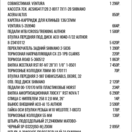
СОВМЕСТИМАЯ. VENTURA
1 296Р.
КАССЕТА 7СК. ACSHG417128 2-8017 7Х11-28 SHIMANO
ACERA/ALTUS
850Р.
КАРЕТКА-КАРТРИДЖ ДЛЯ КЛИНЬЕВ 136/37ММ
VENTURA 5-359940
664Р.
ПЕДАЛИ MTB/CROSS/TREKKING AUTHOR
1 500Р.
ВТУЛКА ПЕРЕДНЯЯ ПОД ДИСК ACO H04D-F/32 AUTHOR
8-23410112
5 620Р.
ПЕРЕКЛЮЧАТЕЛЬ ЗАДНИЙ SHIMANO 2-5036
1 390Р.
ТОРМОЗНАЯ НАПРАВЛЯЮЩАЯ CX-23-1PB CLARKS
220Р.
ТОРМОЗА ROAD 5-360512
1 863Р.
ВИЛКА ЖЕСТКАЯ RST RF-M7 28"Х1 1/8" 1-0501
7 450Р.
ТОРМОЗНЫЕ КОЛОДКИ 70ММ 00-170111
70Р.
ВТУЛКА ПЕРЕДНЯЯ 2-987 EHBM525ABLS, DEORE, 32
ОТВ. ПОД ДИСК SHIMANO
2 120Р.
ПЕДАЛИ 00-170170 МТВ ПЛАСТИКОВЫЕ HORST
234Р.
ВИЛКА АМОРТИЗАЦИОННАЯ 700СХ1" RST NOVA T
6 290Р.
СПИЦА С НИППЕЛЕМ 258 Х 2,0 ММ, 26"
14Р.
ВЫНОС ВНЕШНИЙ ACO-AJ 15 AUTHOR
3 590Р.
ГАЙКА ОСИ ВТУЛКИ РЕЗЬБА М10 WELDTITE 7-08373
178Р.
ТОРМОЗНЫЕ КОЛОДКИ 55 ММ
136Р.
ШТЫРЬ ПОДСЕДЕЛЬНЫЙ 27,2Х400ММ МАТОВО-
ЧЕРНЫЙ SP-D322(ISO-M) ZOOM
2 895Р.