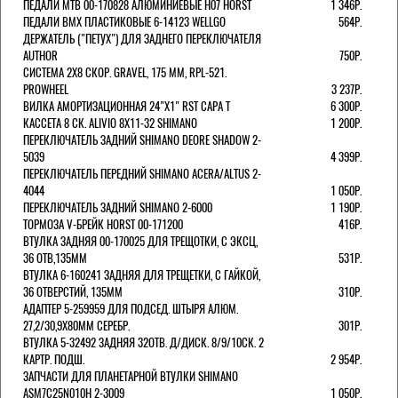
ПЕДАЛИ MTB 00-170828 АЛЮМИНИЕВЫЕ H07 HORST
1 346Р.
ПЕДАЛИ BMX ПЛАСТИКОВЫЕ 6-14123 WELLGO
564Р.
ДЕРЖАТЕЛЬ ("ПЕТУХ") ДЛЯ ЗАДНЕГО ПЕРЕКЛЮЧАТЕЛЯ
AUTHOR
750Р.
СИСТЕМА 2Х8 СКОР. GRAVEL, 175 ММ, RPL-521.
PROWHEEL
3 237Р.
ВИЛКА АМОРТИЗАЦИОННАЯ 24"Х1" RST CAPA Т
6 300Р.
КАССЕТА 8 СК. ALIVIO 8Х11-32 SHIMANO
1 200Р.
ПЕРЕКЛЮЧАТЕЛЬ ЗАДНИЙ SHIMANO DEORE SHADOW 2-
5039
4 399Р.
ПЕРЕКЛЮЧАТЕЛЬ ПЕРЕДНИЙ SHIMANO ACERA/ALTUS 2-
4044
1 050Р.
ПЕРЕКЛЮЧАТЕЛЬ ЗАДНИЙ SHIMANO 2-6000
1 190Р.
ТОРМОЗА V-БРЕЙК HORST 00-171200
416Р.
ВТУЛКА ЗАДНЯЯ 00-170025 ДЛЯ ТРЕЩОТКИ, С ЭКСЦ,
36 ОТВ,135ММ
531Р.
ВТУЛКА 6-160241 ЗАДНЯЯ ДЛЯ ТРЕЩЕТКИ, С ГАЙКОЙ,
36 ОТВЕРСТИЙ, 135ММ
310Р.
АДАПТЕР 5-259959 ДЛЯ ПОДСЕД. ШТЫРЯ АЛЮМ.
27,2/30,9Х80ММ СЕРЕБР.
301Р.
ВТУЛКА 5-32492 ЗАДНЯЯ 32ОТВ. Д/ДИСК. 8/9/10СК. 2
КАРТР. ПОДШ.
2 954Р.
ЗАПЧАСТИ ДЛЯ ПЛАНЕТАРНОЙ ВТУЛКИ SHIMANO
ASM7C25N010H 2-3009
1 050Р.