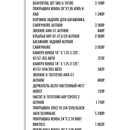
BEAVERTAIL SET SKS 0-10100
3 108Р.
ПОКРЫШКА KENDA 26"Х1,95 K905 K-
RAD
1 240Р.
КОРЗИНА ЗАДНЯЯ ДЛЯ БАГАЖНИКА
CARRYMORE AUTHOR
3 280Р.
ЗВОНОК AWA-51 AUTHOR
440Р.
КРЫЛЬЯ AXP-07-27,5/29 AUTHOR
2 900Р.
БАГАЖНИК ЗАДНИЙ AUTHOR
CARRYMORE
3 950Р.
КАМЕРА KENDA 18" Х 1.75-2.125",
47/57-355 АВТО
373Р.
КАМЕРА KENDA 14" Х 1.75-2.125",
47/57-254/263 АВТО
342Р.
ЗВОНОК 8-16310105 AWA-51
AUTHOR
400Р.
ДЕРЖАТЕЛЬ ВЕЛО НАСТЕННЫЙ H017
HORST
729Р.
НАСОС 8-18101046 AAP CROSS 2
AUTHOR
1 770Р.
ПОКРЫШКА 26X2.10 (54-559) BLACK
JACK SCHWALBE
5 290Р.
ПОКРЫШКА KENDA 24"Х 2,10 K887
KINETICS
1 063Р.
ПОКРЫШКА KENDA 26"Х 2,00 K885