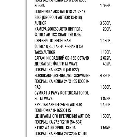
KOBRA
1 096Р.
ПОДНОЖКА AKS-670 R18 24-29" E-
BIKE (DROPOUT AUTHOR IS-R18).
AUTHOR
3 550Р.
КАМЕРА 200Х50 АВТО НИППЕЛЬ
200Р.
ФЛЯГА AB-TCX-SHANTI X9 0.85Л
СЕРЕБРИСТО-НЕОНОВАЯ
1 180Р.
ФЛЯГА 0.85Л AB-TCX-SHANTI X9
TACX/AUTHOR
1 180Р.
БАГАЖНИК ЗАДНИЙ CD-15B OSTAND
2 672Р.
ДЕРЖАТЕЛЬ ФЛЯГИ M-WAVE
402Р.
ПОКРЫШКА 29X2.00 (50-622)
HURRICANE GREENGUARD. SCHWALBE
4 890Р.
ПОКРЫШКА KENDA 24"Х1,95 K905 K-
RAD
1 330Р.
СУМКА НА РАМУ ROTTERDAM TOP XL
SC. M-WAVE
1 879Р.
КРЫЛЬЯ AXP-04-24/26 AUTHOR
1 450Р.
ПОДНОЖКА 8-16503115
ЦЕНТРАЛЬНОГО КРЕПЛЕНИЯ AUTHOR
1 500Р.
ПОКРЫШКА 27.5"Х2.10 (54-584)
K1162 WATER SPIRIT. KENDA
1 587Р.
ПОКРЫШКА KENDA 26"Х2,35 K1010