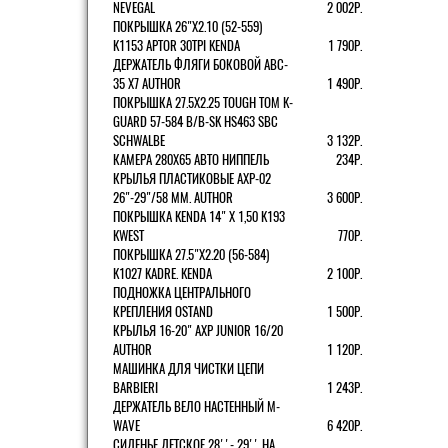
NEVEGAL
2 002Р.
ПОКРЫШКА 26"Х2.10 (52-559)
K1153 APTOR 30TPI KENDA
1 790Р.
ДЕРЖАТЕЛЬ ФЛЯГИ БОКОВОЙ ABC-
35 X7 AUTHOR
1 490Р.
ПОКРЫШКА 27.5X2.25 TOUGH TOM K-
GUARD 57-584 B/B-SK HS463 SBC
SCHWALBE
3 132Р.
КАМЕРА 280Х65 АВТО НИППЕЛЬ
234Р.
КРЫЛЬЯ ПЛАСТИКОВЫЕ AXP-02
26"-29"/58 ММ. AUTHOR
3 600Р.
ПОКРЫШКА KENDA 14" Х 1,50 K193
KWEST
770Р.
ПОКРЫШКА 27.5"Х2.20 (56-584)
K1027 KADRE. KENDA
2 100Р.
ПОДНОЖКА ЦЕНТРАЛЬНОГО
КРЕПЛЕНИЯ OSTAND
1 500Р.
КРЫЛЬЯ 16-20" AXP JUNIOR 16/20
AUTHOR
1 120Р.
МАШИНКА ДЛЯ ЧИСТКИ ЦЕПИ
BARBIERI
1 243Р.
ДЕРЖАТЕЛЬ ВЕЛО НАСТЕННЫЙ M-
WAVE
6 420Р.
СИДЕНЬЕ ДЕТСКОЕ 28''- 29'' НА