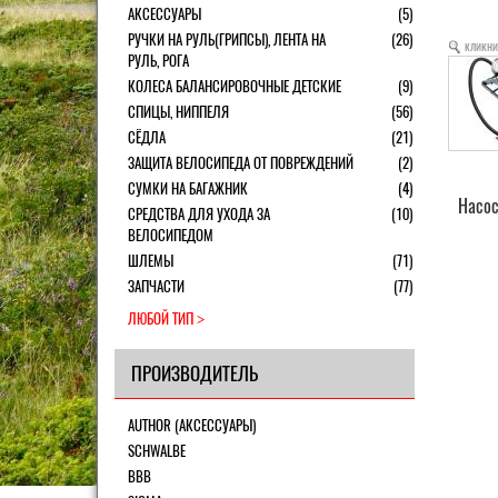
АКСЕССУАРЫ
(5)
РУЧКИ НА РУЛЬ(ГРИПСЫ), ЛЕНТА НА
(26)
кликни
РУЛЬ, РОГА
КОЛЕСА БАЛАНСИРОВОЧНЫЕ ДЕТСКИЕ
(9)
СПИЦЫ, НИППЕЛЯ
(56)
СЁДЛА
(21)
ЗАЩИТА ВЕЛОСИПЕДА ОТ ПОВРЕЖДЕНИЙ
(2)
СУМКИ НА БАГАЖНИК
(4)
Насо
СРЕДСТВА ДЛЯ УХОДА ЗА
(10)
ВЕЛОСИПЕДОМ
ШЛЕМЫ
(71)
ЗАПЧАСТИ
(77)
ЛЮБОЙ ТИП
ПРОИЗВОДИТЕЛЬ
AUTHOR (АКСЕССУАРЫ)
SCHWALBE
BBB