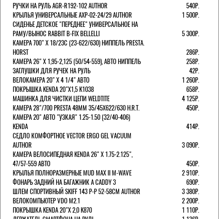
РУЧКИ НА РУЛЬ AGR-R192-102 AUTHOR
540Р.
КРЫЛЬЯ УНИВЕРСАЛЬНЫЕ AXP-02-24/29 AUTHOR
1 500Р.
СИДЕНЬЕ ДЕТСКОЕ "ПЕРЕДНЕЕ" УНИВЕРСАЛЬНОЕ НА
РАМУ/ВЫНОС RABBIT B-FIX BELLELLI
5 300Р.
КАМЕРА 700" Х 18/23C (23-622/630) НИППЕЛЬ PRESTA.
HORST
286Р.
КАМЕРА 26" X 1,95-2,125 (50/54-559), АВТО НИППЕЛЬ
258Р.
ЗАГЛУШКИ ДЛЯ РУЧЕК НА РУЛЬ
42Р.
ВЕЛОКАМЕРА 20" Х 4 1/4" АВТО
1 260Р.
ПОКРЫШКА KENDA 20"Х1,5 K1038
658Р.
МАШИНКА ДЛЯ ЧИСТКИ ЦЕПИ WELDTITE
4 125Р.
КАМЕРА 28"/700 PRESTA 48ММ 35/45Х622/630 H.R.T.
450Р.
КАМЕРА 20" АВТО "УЗКАЯ" 1.25-1.50 (32/40-406)
KENDA
414Р.
СЕДЛО КОМФОРТНОЕ VECTOR ERGO GEL VACUUM
AUTHOR
3 090Р.
КАМЕРА ВЕЛОСИПЕДНАЯ KENDA 26" Х 1.75-2.125",
47/57-559 АВТО
450Р.
КРЫЛЬЯ ПОЛНОРАЗМЕРНЫЕ MUD MAX II M-WAVE
2 910Р.
ФОНАРЬ ЗАДНИЙ НА БАГАЖНИК A CADDY 3
690Р.
ШЛЕМ СПОРТИВНЫЙ SKIFF 143 Р-Р 52-58СМ AUTHOR
3 380Р.
ВЕЛОКОМПЬЮТЕР VDO M2.1
2 200Р.
ПОКРЫШКА KENDA 20"Х 2,0 K870
1 110Р.