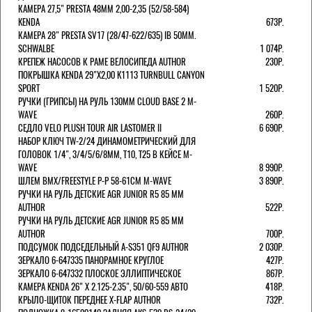
КАМЕРА 27,5" PRESTA 48ММ 2,00-2,35 (52/58-584)
KENDA
673Р.
КАМЕРА 28" PRESTA SV17 (28/47-622/635) IB 50MM.
SCHWALBE
1 074Р.
КРЕПЕЖ НАСОСОВ К РАМЕ ВЕЛОСИПЕДА AUTHOR
230Р.
ПОКРЫШКА KENDA 29"Х2,00 K1113 TURNBULL CANYON
SPORT
1 520Р.
РУЧКИ (ГРИПСЫ) НА РУЛЬ 130ММ CLOUD BASE 2 M-
WAVE
260Р.
СЕДЛО VELO PLUSH TOUR AIR LASTOMER II
6 690Р.
НАБОР КЛЮЧ TW-2/24 ДИНАМОМЕТРИЧЕСКИЙ ДЛЯ
ГОЛОВОК 1/4", 3/4/5/6/8ММ, T10, T25 В КЕЙСЕ M-
WAVE
8 990Р.
ШЛЕМ ВМХ/FREESTYLE Р-Р 58-61СМ M-WAVE
3 890Р.
РУЧКИ НА РУЛЬ ДЕТСКИЕ AGR JUNIOR R5 85 ММ
AUTHOR
522Р.
РУЧКИ НА РУЛЬ ДЕТСКИЕ AGR JUNIOR R5 85 ММ
AUTHOR
700Р.
ПОДСУМОК ПОДСЕДЕЛЬНЫЙ A-S351 QF9 AUTHOR
2 030Р.
ЗЕРКАЛО 6-647335 ПАНОРАМНОЕ КРУГЛОЕ
427Р.
ЗЕРКАЛО 6-647332 ПЛОСКОЕ ЭЛЛИПТИЧЕСКОЕ
867Р.
КАМЕРА KENDA 26" Х 2.125-2.35", 50/60-559 АВТО
418Р.
КРЫЛО-ЩИТОК ПЕРЕДНЕЕ X-FLAP AUTHOR
732Р.