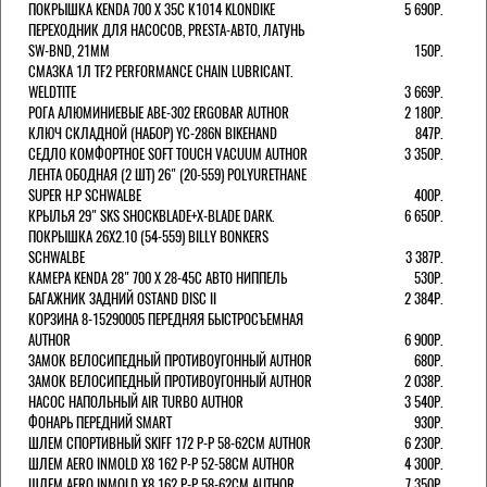
ПОКРЫШКА KENDA 700 Х 35С К1014 KLONDIKE
5 690Р.
ПЕРЕХОДНИК ДЛЯ НАСОСОВ, PRESTA-АВТО, ЛАТУНЬ
SW-BND, 21ММ
150Р.
СМАЗКА 1Л TF2 PERFORMANCE CHAIN LUBRICANT.
WELDTITE
3 669Р.
РОГА АЛЮМИНИЕВЫЕ ABE-302 ERGOBAR AUTHOR
2 180Р.
КЛЮЧ СКЛАДНОЙ (НАБОР) YC-286N BIKEHAND
847Р.
СЕДЛО КОМФОРТНОЕ SOFT TOUCH VACUUM AUTHOR
3 350Р.
ЛЕНТА ОБОДНАЯ (2 ШТ) 26" (20-559) POLYURETHANE
SUPER H.P SCHWALBE
400Р.
КРЫЛЬЯ 29" SKS SHOCKBLADE+X-BLADE DARK.
6 650Р.
ПОКРЫШКА 26X2.10 (54-559) BILLY BONKERS
SCHWALBE
3 387Р.
КАМЕРА KENDA 28" 700 Х 28-45С АВТО НИППЕЛЬ
530Р.
БАГАЖНИК ЗАДНИЙ OSTAND DISC II
2 384Р.
КОРЗИНА 8-15290005 ПЕРЕДНЯЯ БЫСТРОСЪЕМНАЯ
AUTHOR
6 900Р.
ЗАМОК ВЕЛОСИПЕДНЫЙ ПРОТИВОУГОННЫЙ AUTHOR
680Р.
ЗАМОК ВЕЛОСИПЕДНЫЙ ПРОТИВОУГОННЫЙ AUTHOR
2 038Р.
НАСОС НАПОЛЬНЫЙ AIR TURBO AUTHOR
3 540Р.
ФОНАРЬ ПЕРЕДНИЙ SMART
930Р.
ШЛЕМ СПОРТИВНЫЙ SKIFF 172 Р-Р 58-62СМ AUTHOR
6 230Р.
ШЛЕМ AERO INMOLD X8 162 Р-Р 52-58СМ AUTHOR
4 300Р.
ШЛЕМ AERO INMOLD X8 162 Р-Р 58-62СМ AUTHOR
7 350Р.