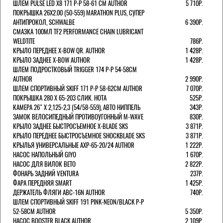
ШЛЕМ PULSE LED X8 171 Р-Р 58-61 СМ AUTHOR
5 710Р.
ПОКРЫШКА 26X2.00 (50-559) MARATHON PLUS, СУПЕР
АНТИПРОКОЛ, SCHWALBE
6 390Р.
СМАЗКА 100МЛ TF2 PERFORMANCE CHAIN LUBRICANT
WELDTITE
786Р.
КРЫЛО ПЕРЕДНЕЕ X-BOW QR. AUTHOR
1 428Р.
КРЫЛО ЗАДНЕЕ X-BOW AUTHOR
1 428Р.
ШЛЕМ ПОДРОСТКОВЫЙ TRIGGER 174 Р-Р 54-58СМ
AUTHOR
2 990Р.
ШЛЕМ СПОРТИВНЫЙ SKIFF 171 Р-Р 58-62СМ AUTHOR
7 070Р.
ПОКРЫШКА 280 X 65-203 СЛИК. HOTA
525Р.
КАМЕРА 26" X 2,125-2,3 (54/58-559), АВТО НИППЕЛЬ
343Р.
ЗАМОК ВЕЛОСИПЕДНЫЙ ПРОТИВОУГОННЫЙ M-WAVE
830Р.
КРЫЛО ЗАДНЕЕ БЫСТРОСЪЕМНОЕ X-BLADE SKS
3 871Р.
КРЫЛО ПЕРЕДНЕЕ БЫСТРОСЪЕМНОЕ SHOCKBLADE SKS
3 871Р.
КРЫЛЬЯ УНИВЕРСАЛЬНЫЕ AXP-65-20/24 AUTHOR
1 222Р.
НАСОС НАПОЛЬНЫЙ GIYO
1 670Р.
НАСОС ДЛЯ ВИЛОК ВЕТО
2 822Р.
ФОНАРЬ ЗАДНИЙ VENTURA
237Р.
ФАРА ПЕРЕДНЯЯ SMART
1 425Р.
ДЕРЖАТЕЛЬ ФЛЯГИ ABC-16N AUTHOR
740Р.
ШЛЕМ СПОРТИВНЫЙ SKIFF 191 PINK-NEON/BLACK Р-Р
52-58СМ AUTHOR
5 350Р.
НАСОС BOOSTER BLACK AUTHOR
2 109Р.