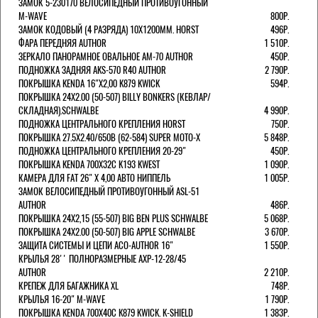
ЗАМОК 5-230170 ВЕЛОСИПЕДНЫЙ ПРОТИВОУГОННЫЙ
M-WAVE
800Р.
ЗАМОК КОДОВЫЙ (4 РАЗРЯДА) 10Х1200ММ. HORST
496Р.
ФАРА ПЕРЕДНЯЯ AUTHOR
1 510Р.
ЗЕРКАЛО ПАНОРАМНОЕ ОВАЛЬНОЕ AM-70 AUTHOR
450Р.
ПОДНОЖКА ЗАДНЯЯ AKS-570 R40 AUTHOR
2 790Р.
ПОКРЫШКА KENDA 16"Х2,00 K879 KWICK
594Р.
ПОКРЫШКА 24X2.00 (50-507) BILLY BONKERS (КЕВЛАР/
СКЛАДНАЯ).SCHWALBE
4 990Р.
ПОДНОЖКА ЦЕНТРАЛЬНОГО КРЕПЛЕНИЯ HORST
750Р.
ПОКРЫШКА 27.5X2.40/650B (62-584) SUPER MOTO-X
5 848Р.
ПОДНОЖКА ЦЕНТРАЛЬНОГО КРЕПЛЕНИЯ 20-29"
450Р.
ПОКРЫШКА KENDA 700Х32С K193 KWEST
1 090Р.
КАМЕРА ДЛЯ FAT 26" X 4,00 АВТО НИППЕЛЬ
1 005Р.
ЗАМОК ВЕЛОСИПЕДНЫЙ ПРОТИВОУГОННЫЙ ASL-51
AUTHOR
486Р.
ПОКРЫШКА 24X2,15 (55-507) BIG BEN PLUS SCHWALBE
5 068Р.
ПОКРЫШКА 24X2.00 (50-507) BIG APPLE SCHWALBE
3 670Р.
ЗАЩИТА СИСТЕМЫ И ЦЕПИ ACO-AUTHOR 16"
1 550Р.
КРЫЛЬЯ 28'' ПОЛНОРАЗМЕРНЫЕ AXP-12-28/45
AUTHOR
2 210Р.
КРЕПЕЖ ДЛЯ БАГАЖНИКА XL
748Р.
КРЫЛЬЯ 16-20" M-WAVE
1 790Р.
ПОКРЫШКА KENDA 700Х40С K879 KWICK. K-SHIELD
1 383Р.