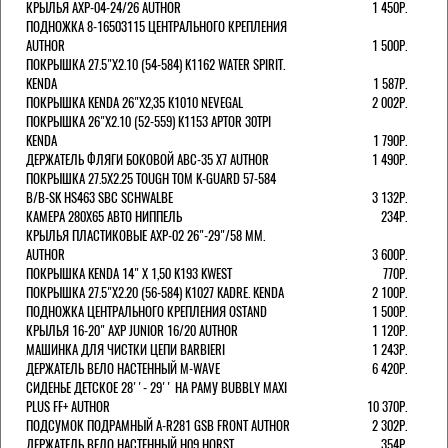
КРЫЛЬЯ AXP-04-24/26 AUTHOR
1 450Р.
ПОДНОЖКА 8-16503115 ЦЕНТРАЛЬНОГО КРЕПЛЕНИЯ
AUTHOR
1 500Р.
ПОКРЫШКА 27.5"Х2.10 (54-584) K1162 WATER SPIRIT.
KENDA
1 587Р.
ПОКРЫШКА KENDA 26"Х2,35 K1010 NEVEGAL
2 002Р.
ПОКРЫШКА 26"Х2.10 (52-559) K1153 APTOR 30TPI
KENDA
1 790Р.
ДЕРЖАТЕЛЬ ФЛЯГИ БОКОВОЙ ABC-35 X7 AUTHOR
1 490Р.
ПОКРЫШКА 27.5X2.25 TOUGH TOM K-GUARD 57-584
B/B-SK HS463 SBC SCHWALBE
3 132Р.
КАМЕРА 280Х65 АВТО НИППЕЛЬ
234Р.
КРЫЛЬЯ ПЛАСТИКОВЫЕ AXP-02 26"-29"/58 ММ.
AUTHOR
3 600Р.
ПОКРЫШКА KENDA 14" Х 1,50 K193 KWEST
770Р.
ПОКРЫШКА 27.5"Х2.20 (56-584) K1027 KADRE. KENDA
2 100Р.
ПОДНОЖКА ЦЕНТРАЛЬНОГО КРЕПЛЕНИЯ OSTAND
1 500Р.
КРЫЛЬЯ 16-20" AXP JUNIOR 16/20 AUTHOR
1 120Р.
МАШИНКА ДЛЯ ЧИСТКИ ЦЕПИ BARBIERI
1 243Р.
ДЕРЖАТЕЛЬ ВЕЛО НАСТЕННЫЙ M-WAVE
6 420Р.
СИДЕНЬЕ ДЕТСКОЕ 28''- 29'' НА РАМУ BUBBLY MAXI
PLUS FF+ AUTHOR
10 370Р.
ПОДСУМОК ПОДРАМНЫЙ A-R281 GSB FRONT AUTHOR
2 302Р.
ДЕРЖАТЕЛЬ ВЕЛО НАСТЕННЫЙ H09 HORST
354Р.