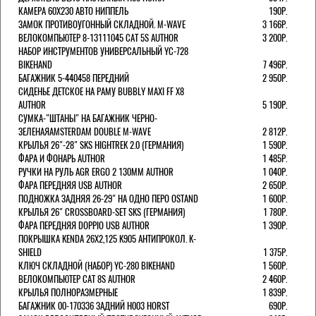
КАМЕРА 60X230 АВТО НИППЕЛЬ
190Р.
ЗАМОК ПРОТИВОУГОННЫЙ СКЛАДНОЙ. M-WAVE
3 166Р.
ВЕЛОКОМПЬЮТЕР 8-13111045 CAT 5S AUTHOR
3 200Р.
НАБОР ИНСТРУМЕНТОВ УНИВЕРСАЛЬНЫЙ YC-728
BIKEHAND
7 496Р.
БАГАЖНИК 5-440458 ПЕРЕДНИЙ
2 950Р.
СИДЕНЬЕ ДЕТСКОЕ НА РАМУ BUBBLY MAXI FF X8
AUTHOR
5 190Р.
СУМКА-"ШТАНЫ" НА БАГАЖНИК ЧЕРНО-
ЗЕЛЕНАЯAMSTERDAM DOUBLE M-WAVE
2 812Р.
КРЫЛЬЯ 26"-28" SKS HIGHTREK 2.0 (ГЕРМАНИЯ)
1 590Р.
ФАРА И ФОНАРЬ AUTHOR
1 485Р.
РУЧКИ НА РУЛЬ AGR ERGO 2 130ММ AUTHOR
1 040Р.
ФАРА ПЕРЕДНЯЯ USB AUTHOR
2 650Р.
ПОДНОЖКА ЗАДНЯЯ 26-29" НА ОДНО ПЕРО OSTAND
1 600Р.
КРЫЛЬЯ 26" CROSSBOARD-SET SKS (ГЕРМАНИЯ)
1 780Р.
ФАРА ПЕРЕДНЯЯ DOPPIO USB AUTHOR
1 390Р.
ПОКРЫШКА KENDA 26Х2,125 K905 АНТИПРОКОЛ. K-
SHIELD
1 375Р.
КЛЮЧ СКЛАДНОЙ (НАБОР) YC-280 BIKEHAND
1 560Р.
ВЕЛОКОМПЬЮТЕР CAT 8S AUTHOR
2 460Р.
КРЫЛЬЯ ПОЛНОРАЗМЕРНЫЕ
1 839Р.
БАГАЖНИК 00-170336 ЗАДНИЙ H003 HORST
690Р.