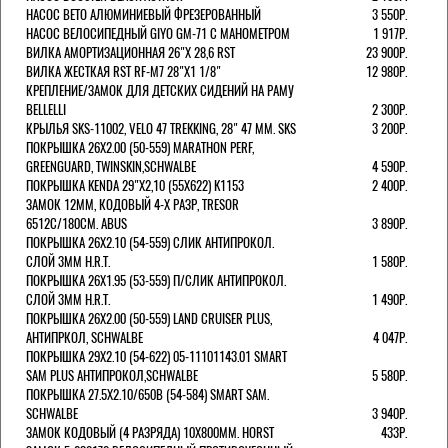
НАСОС BETO АЛЮМИНИЕВЫЙ ФРЕЗЕРОВАННЫЙ
3 550Р.
НАСОС ВЕЛОСИПЕДНЫЙ GIYO GM-71 С МАНОМЕТРОМ
1 917Р.
ВИЛКА АМОРТИЗАЦИОННАЯ 26"Х 28,6 RST
23 900Р.
ВИЛКА ЖЕСТКАЯ RST RF-M7 28"Х1 1/8"
12 980Р.
КРЕПЛЕНИЕ/ЗАМОК ДЛЯ ДЕТСКИХ СИДЕНИЙ НА РАМУ
BELLELLI
2 300Р.
КРЫЛЬЯ SKS-11002, VELO 47 TREKKING, 28" 47 ММ. SKS
3 200Р.
ПОКРЫШКА 26X2.00 (50-559) MARATHON PERF,
GREENGUARD, TWINSKIN,SCHWALBE
4 590Р.
ПОКРЫШКА KENDA 29"Х2,10 (55X622) K1153
2 400Р.
ЗАМОК 12ММ, КОДОВЫЙ 4-Х РАЗР, TRESOR
6512C/180СМ. ABUS
3 890Р.
ПОКРЫШКА 26X2.10 (54-559) СЛИК АНТИПРОКОЛ.
СЛОЙ 3ММ H.R.T.
1 580Р.
ПОКРЫШКА 26X1.95 (53-559) П/СЛИК АНТИПРОКОЛ.
СЛОЙ 3ММ H.R.T.
1 490Р.
ПОКРЫШКА 26X2.00 (50-559) LAND CRUISER PLUS,
АНТИПРКОЛ, SCHWALBE
4 047Р.
ПОКРЫШКА 29X2.10 (54-622) 05-11101143.01 SMART
SAM PLUS АНТИПРОКОЛ,SCHWALBE
5 580Р.
ПОКРЫШКА 27.5X2.10/650B (54-584) SMART SAM.
SCHWALBE
3 940Р.
ЗАМОК КОДОВЫЙ (4 РАЗРЯДА) 10Х800ММ. HORST
433Р.