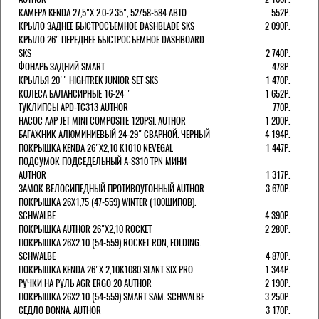
КАМЕРА KENDA 27,5"Х 2.0-2.35", 52/58-584 АВТО
552Р.
КРЫЛО ЗАДНЕЕ БЫСТРОСЪЕМНОЕ DASHBLADE SKS
2 090Р.
КРЫЛО 26" ПЕРЕДНЕЕ БЫСТРОСЪЕМНОЕ DASHBOARD
SKS
2 740Р.
ФОНАРЬ ЗАДНИЙ SMART
478Р.
КРЫЛЬЯ 20'' HIGHTREK JUNIOR SET SKS
1 470Р.
КОЛЕСА БАЛАНСИРНЫЕ 16-24''
1 652Р.
ТУКЛИПСЫ APD-TC313 AUTHOR
770Р.
НАСОС AAP JET MINI COMPOSITE 120PSI. AUTHOR
1 200Р.
БАГАЖНИК АЛЮМИНИЕВЫЙ 24-29" СВАРНОЙ. ЧЕРНЫЙ
4 194Р.
ПОКРЫШКА KENDA 26"Х2,10 K1010 NEVEGAL
1 447Р.
ПОДСУМОК ПОДСЕДЕЛЬНЫЙ A-S310 TPN МИНИ
AUTHOR
1 317Р.
ЗАМОК ВЕЛОСИПЕДНЫЙ ПРОТИВОУГОННЫЙ AUTHOR
3 670Р.
ПОКРЫШКА 26X1,75 (47-559) WINTER (100ШИПОВ).
SCHWALBE
4 390Р.
ПОКРЫШКА AUTHOR 26"Х2,10 ROCKET
2 280Р.
ПОКРЫШКА 26X2.10 (54-559) ROCKET RON, FOLDING.
SCHWALBE
4 870Р.
ПОКРЫШКА KENDA 26"Х 2,10K1080 SLANT SIX PRO
1 344Р.
РУЧКИ НА РУЛЬ AGR ERGO 20 AUTHOR
2 190Р.
ПОКРЫШКА 26X2.10 (54-559) SMART SAM. SCHWALBE
3 250Р.
СЕДЛО DONNA. AUTHOR
3 170Р.