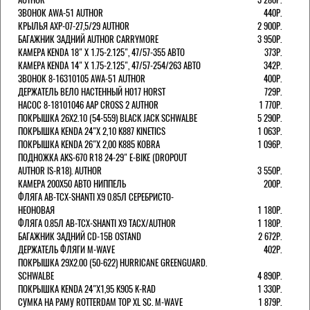
ЗВОНОК AWA-51 AUTHOR
440Р.
КРЫЛЬЯ AXP-07-27,5/29 AUTHOR
2 900Р.
БАГАЖНИК ЗАДНИЙ AUTHOR CARRYMORE
3 950Р.
КАМЕРА KENDA 18" Х 1.75-2.125", 47/57-355 АВТО
373Р.
КАМЕРА KENDA 14" Х 1.75-2.125", 47/57-254/263 АВТО
342Р.
ЗВОНОК 8-16310105 AWA-51 AUTHOR
400Р.
ДЕРЖАТЕЛЬ ВЕЛО НАСТЕННЫЙ H017 HORST
729Р.
НАСОС 8-18101046 AAP CROSS 2 AUTHOR
1 770Р.
ПОКРЫШКА 26X2.10 (54-559) BLACK JACK SCHWALBE
5 290Р.
ПОКРЫШКА KENDA 24"Х 2,10 K887 KINETICS
1 063Р.
ПОКРЫШКА KENDA 26"Х 2,00 K885 KOBRA
1 096Р.
ПОДНОЖКА AKS-670 R18 24-29" E-BIKE (DROPOUT
AUTHOR IS-R18). AUTHOR
3 550Р.
КАМЕРА 200Х50 АВТО НИППЕЛЬ
200Р.
ФЛЯГА AB-TCX-SHANTI X9 0.85Л СЕРЕБРИСТО-
НЕОНОВАЯ
1 180Р.
ФЛЯГА 0.85Л AB-TCX-SHANTI X9 TACX/AUTHOR
1 180Р.
БАГАЖНИК ЗАДНИЙ CD-15B OSTAND
2 672Р.
ДЕРЖАТЕЛЬ ФЛЯГИ M-WAVE
402Р.
ПОКРЫШКА 29X2.00 (50-622) HURRICANE GREENGUARD.
SCHWALBE
4 890Р.
ПОКРЫШКА KENDA 24"Х1,95 K905 K-RAD
1 330Р.
СУМКА НА РАМУ ROTTERDAM TOP XL SC. M-WAVE
1 879Р.