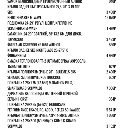
ЗАМОК ВЕЛОСИПЕДНЫЙ ПРОТИВОУГОННЫЙ AUTHOR
940Р.
КРЫЛО ЗАДНЕЕ БЫСТРОСЪЕМНОЕ 27,5-29" X-BLADE.
SKS
3 490Р.
ВЕЛОТРЕНАЖЕР M-WAVE
16 670Р.
ПОДНОЖКА 24-29" РЕГУЛ. ЦЕНТР. КРЕПЛЕНИЕ,
УСИЛЕННАЯ M-WAVE
1 497Р.
БАГАЖНИК 24-29" СВАРНОЙ, 38*13,5 СМ ДЛЯ ДИСК.
ТОРМОЗОВ
3 483Р.
ФЛЯГА AB-SCREWON X9 0.6Л AUTHOR
580Р.
КРЫЛО ЗАДНЕЕ SKS NIGHTBLADE 26-27,5" С
ФОНАРИКОМ
4 990Р.
СМАЗКА ТЕФЛОНОВАЯ TF-2 ULTIMATE SPRAY АЭРОЗОЛЬ
150МЛWELDTITE
627Р.
КРЫЛЬЯ ПОЛНОРАЗМЕРНЫЕ 26'' BLUEMELS SKS
2 490Р.
ЗЕРКАЛО ЭЛЛИПТИЧЕСКОЕ ПЛОСКОЕ
652Р.
ПОКРЫШКА 26X1.75 (47-559) MARATHON PLUS,
SMARTGUARD SCHWALBE
7 336Р.
ДЕРЖАТЕЛЬ ВЕЛОCИПЕДА НАСТЕННЫЙ ТОРЦЕВОЙ
БЕЛЫЙ HORST
354Р.
ПОКРЫШКА 29X2.25 (57-622) HURRICANE
PERFORMANCE. HS499. RG. ADDIX. REFLEX SCHWALBE
5 541Р.
КРЫЛЬЯ ПОЛНОРАЗМЕРНЫЕ AXP-14-28/37 AUTHOR
1 990Р.
ПОКРЫШКА 26X2.00 (50-559) CX COMP K-GUARD.
SCHWALBE
3 192Р.