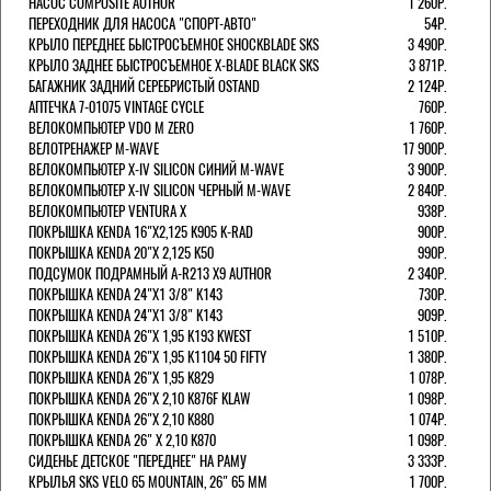
НАСОС COMPOSITE AUTHOR
1 260Р.
ПЕРЕХОДНИК ДЛЯ НАСОСА "СПОРТ-АВТО"
54Р.
КРЫЛО ПЕРЕДНЕЕ БЫСТРОСЪЕМНОЕ SHOCKBLADE SKS
3 490Р.
КРЫЛО ЗАДНЕЕ БЫСТРОСЪЕМНОЕ X-BLADE BLACK SKS
3 871Р.
БАГАЖНИК ЗАДНИЙ СЕРЕБРИСТЫЙ OSTAND
2 124Р.
АПТЕЧКА 7-01075 VINTAGE CYCLE
760Р.
ВЕЛОКОМПЬЮТЕР VDO M ZERO
1 760Р.
ВЕЛОТРЕНАЖЕР M-WAVE
17 900Р.
ВЕЛОКОМПЬЮТЕР X-IV SILICON СИНИЙ M-WAVE
3 900Р.
ВЕЛОКОМПЬЮТЕР X-IV SILICON ЧЕРНЫЙ M-WAVE
2 840Р.
ВЕЛОКОМПЬЮТЕР VENTURA Х
938Р.
ПОКРЫШКА KENDA 16"Х2,125 K905 K-RAD
900Р.
ПОКРЫШКА KENDA 20"Х 2,125 K50
990Р.
ПОДСУМОК ПОДРАМНЫЙ A-R213 X9 AUTHOR
2 340Р.
ПОКРЫШКА KENDA 24"Х1 3/8" K143
730Р.
ПОКРЫШКА KENDA 24"Х1 3/8" K143
909Р.
ПОКРЫШКА KENDA 26"Х 1,95 K193 KWEST
1 510Р.
ПОКРЫШКА KENDA 26"Х 1,95 K1104 50 FIFTY
1 380Р.
ПОКРЫШКА KENDA 26"Х 1,95 K829
1 078Р.
ПОКРЫШКА KENDA 26"Х 2,10 K876F KLAW
1 098Р.
ПОКРЫШКА KENDA 26"Х 2,10 K880
1 074Р.
ПОКРЫШКА KENDA 26" Х 2,10 K870
1 098Р.
СИДЕНЬЕ ДЕТСКОЕ "ПЕРЕДНЕЕ" НА РАМУ
3 333Р.
КРЫЛЬЯ SKS VELO 65 MOUNTAIN, 26" 65 ММ
1 700Р.