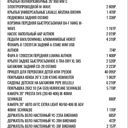
КРЫЛЬЯ ПОЛНОРАЗМЕРНЫЕ 26"Х60 ММ С
ЭЛЕКТРОПРОВОДКОЙ M-WAVE
2 809Р.
КРЫЛЬЯ УНИВЕРСАЛЬНЫЕ LASALLE ARIZONA BROWN
1 470Р.
ПОДНОЖКА ЗАДНЯЯ OSTAND
1 336Р.
КОРЗИНА ПЕРЕДНЯЯ БЫСТРОСЪЕМНАЯ BA-F HANG M-
WAVE
1 161Р.
НАСОС НАПОЛЬНЫЙ AAP AUTHOR
2 019Р.
ПЕДАЛИ BMX/DOWNHILL АЛЮМИНИЕВЫЕ HORST
4 310Р.
ФОНАРЬ 8-12039134 ЗАДНИЙ A-STAKE MINI USB
AUTHOR
774Р.
ФАРА 8-12002234 ПЕРЕДНЯЯ LUMINA AUTHOR
1 400Р.
КРЫЛО ЗАДНЕЕ БЫСТРОСЪЕМНОЕ X-TRA-DRY XL SKS
2 520Р.
БАГАЖНИК ЗАДНИЙ CD-28 OSTAND
2 223Р.
ПРИЦЕП ДЛЯ ПЕРЕВОЗКИ ДЕТЕЙ ИЛИ ГРУЗОВ
40 095Р.
ПОКРЫШКА KENDA 26"Х 2,00 K1045 KOMMUTER
1 062Р.
СИДЕНЬЕ ДЕТСКОЕ НА БАГАЖНИК PEPE BELLELLI
6 210Р.
ПОКРЫШКА 26X2.10 (54-559) HURRICANE SCHWALBE
5 718Р.
КАМЕРА 20" PRESTA SV6 (28/40-406) IB 40MM.
SCHWALBE
880Р.
КАМЕРА 20" АВТО AV7C EXTRA LIGHT 40/60-406 IB AGV
40MM. SCHWALBE
1 170Р.
ДЕРЖАТЕЛЬ ВЕЛО НАСТЕННЫЙ YC-23SA BIKEHAND
685Р.
ДЕРЖАТЕЛЬ ВЕЛО НАСТЕННЫЙ YC-28H BIKEHAND
472Р.
ДЕРЖАТЕЛЬ ВЕЛО НАСТЕННЫЙ YC-30F BIKEHAND
2 157Р.