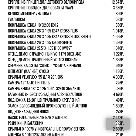
КРЕПЛЕНИЕ-ПРИЦЕП ДЛЯ ДЕТСКОГО ВЕЛОСИПЕДА
12 643Р.
КРЕПЛЕНИЕ-ПОВОДОК ДЛЯ СОБАК M-WAVE
3 350Р.
ВЕЛОКОМПЬЮТЕР VENTURA Х
830Р.
ТУКЛИПСЫ
583Р.
ПОКРЫШКА KENDA 10"Х2,00 K912
550Р.
ПОКРЫШКА KENDA 26"Х 1,95 K847 KROSS PLUS
1 018Р.
ПОКРЫШКА KENDA 26"Х 1,95 K847 KROSS PLUSK-SHIELD
1 365Р.
ПОКРЫШКА KENDA 26"Х 1,95 K908K-SHIELD
1 590Р.
ПОКРЫШКА KENDA 27,5"Х 1,35 K193 KWEST
1 340Р.
СТЕНД ДЕМОНСТРАЦИОННЫЙ YC-117N BIKEHAND
1 227Р.
СТЕНД ДЕМОНСТРАЦИОННЫЙ YC-103 BIKEHAND
1 638Р.
СЪЕМНИК КАССЕТЫ "ХЛЫСТ" YC-501A BIKEHAND
640Р.
ЦЕПЕМЕТР (КАЛИБР) CYCLO
1 186Р.
КРЫЛЬЯ VELOFLEXX 55 ДЛЯ 28". SKS
4 980Р.
КАМЕРА 12" АВТО НИППЕЛЬ
226Р.
КАМЕРА KENDA 18" Х 1.25-1.50", 32/40-355 АВТО
386Р.
БАГАЖНИК 8-15203125 ЗАДНИЙ ACR-160 AUTHOR
4 670Р.
ПОДНОЖКА 12-20" ЦЕНТРАЛЬНОГО КРЕПЛЕНИЯ
487Р.
ЗАМОК ВЕЛОСИПЕДНЫЙ ПРОТИВОУГОННЫЙ AUTHOR
1 600Р.
ПОДНОЖКА ЗАДНЯЯ HORST
273Р.
НАСОС НАПОЛЬНЫЙ AIR BAR 2 AUTHOR
2 142Р.
РЕЗИНКИ НА БАГАЖНИК
222Р.
КРЫЛЬЯ 0-10078 УНИВЕРСАЛЬНЫЕ ROWDY SET SKS
2 680Р.
АПТЕЧКА 8-10101202 ARS-56 AUTHOR
217Р.