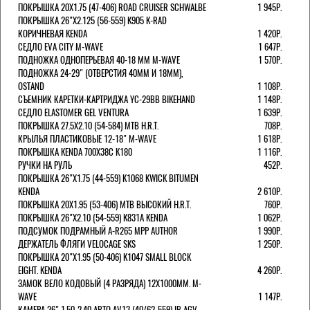
ПОКРЫШКА 20X1.75 (47-406) ROAD CRUISER SCHWALBE
1 945Р.
ПОКРЫШКА 26"Х2.125 (56-559) K905 K-RAD
КОРИЧНЕВАЯ KENDA
1 420Р.
СЕДЛО EVA CITY M-WAVE
1 647Р.
ПОДНОЖКА ОДНОПЕРЬЕВАЯ 40-18 ММ M-WAVE
1 570Р.
ПОДНОЖКА 24-29" (ОТВЕРСТИЯ 40ММ И 18ММ),
OSTAND
1 108Р.
СЪЕМНИК КАРЕТКИ-КАРТРИДЖА YC-29BB BIKEHAND
1 148Р.
СЕДЛО ELASTOMER GEL VENTURA
1 639Р.
ПОКРЫШКА 27.5X2.10 (54-584) MTB H.R.T.
708Р.
КРЫЛЬЯ ПЛАСТИКОВЫЕ 12-18" M-WAVE
1 618Р.
ПОКРЫШКА KENDA 700Х38С K180
1 116Р.
РУЧКИ НА РУЛЬ
452Р.
ПОКРЫШКА 26"Х1.75 (44-559) K1068 KWICK BITUMEN
KENDA
2 610Р.
ПОКРЫШКА 20X1.95 (53-406) MTB ВЫСОКИЙ H.R.T.
760Р.
ПОКРЫШКА 26"Х2.10 (54-559) K831A KENDA
1 062Р.
ПОДСУМОК ПОДРАМНЫЙ A-R265 MPP AUTHOR
1 990Р.
ДЕРЖАТЕЛЬ ФЛЯГИ VELOCAGE SKS
1 250Р.
ПОКРЫШКА 20"Х1.95 (50-406) K1047 SMALL BLOCK
EIGHT. KENDA
4 260Р.
ЗАМОК ВЕЛО КОДОВЫЙ (4 РАЗРЯДА) 12Х1000ММ. M-
WAVE
1 147Р.
КАМЕРА 26" 1.50-2.40 АВТО AV13 (40/62-559) IB AGV