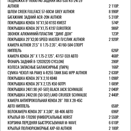
ПОДНОЖКА 8-16500140 ЗАДНЯЯ AKS-530 RS-24/29
AUTHOR
2 110Р.
ШЛЕМ CREEK FULLFACE 57-60СМ GREY AUTHOR
8 990Р.
БАГАЖНИК ЗАДНИЙ ACR-20N AUTHOR
5 310Р.
ПОКРЫШКА KENDA 16"Х1,50 K193 KWEST
574Р.
ПОКРЫШКА KENDA 26"Х1,75 K197 EUROTREK
986Р.
ЗВОНОК АЛЮМИНИЙ/ПЛАСТИК "ДИНГ-ДОН"
123Р.
ПОКРЫШКА 29"Х2,00 SPEED MASTER П/СЛИК AUTHOR
2 920Р.
КАМЕРА AUTHOR 27,5" Х 1.75-2.35", 47/60-584 СПОРТ
НИППЕЛЬ
626Р.
КАМЕРА KENDA 26" Х 1.75-2.125", 47/57-559 АВТО
468Р.
ФОНАРЬ ЗАДНИЙ 8-12039220 CYCLONE
390Р.
КОЛЕСА ЗАПАСНЫЕ БАЛАНСИРНЫЕ (ПАРА)
166Р.
CУМКА-ЧЕХОЛ НА РАМУ A-R255 TANK BAG MPP AUTHOR
2 630Р.
ПОКРЫШКА KENDA 26"Х 2,10 K848
1 098Р.
ПОКРЫШКА KENDA 26"Х 2,125 K50 60TPI
1 689Р.
ПОКРЫШКА 24X1.90 (47-507) BLACK JACK SCHWALBE
2 040Р.
ПОКРЫШКА 24X2.00 (50-507) LAND CRUISER SCHWALBE
2 440Р.
КАМЕРА АНТИПРОКОЛЬНАЯ KENDA 28" 700 Х 28-45C
АВТО НИППЕЛЬ
658Р.
ВЕЛОКАМЕРА KENDA 20" Х 3,00", 68-406 АВТО
696Р.
КРЫЛЬЯ 00-170280 УНИВЕРСАЛЬНЫЕ HORST
2 550Р.
КОРЗИНА ПЕРЕДНЯЯ БЫСТРОСЪЕМНАЯ M-WAVE
6 610Р.
КРЫЛЬЯ ПОЛНОРАЗМЕРНЫЕ AXP-60 AUTHOR
2 180Р.