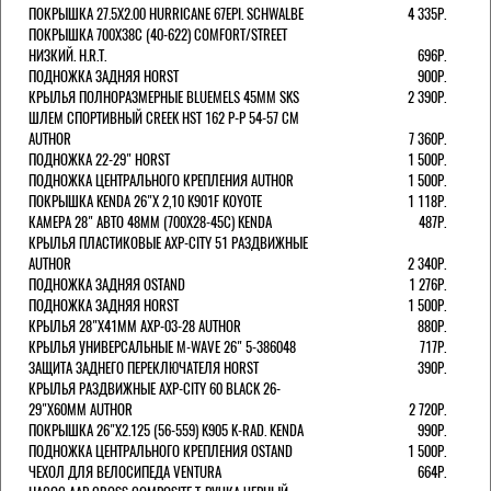
ПОКРЫШКА 27.5X2.00 HURRICANE 67EPI. SCHWALBE
4 335Р.
ПОКРЫШКА 700X38С (40-622) COMFORT/STREET
НИЗКИЙ. H.R.T.
696Р.
ПОДНОЖКА ЗАДНЯЯ HORST
900Р.
КРЫЛЬЯ ПОЛНОРАЗМЕРНЫЕ BLUEMELS 45MM SKS
2 390Р.
ШЛЕМ СПОРТИВНЫЙ CREEK HST 162 Р-Р 54-57 СМ
AUTHOR
7 360Р.
ПОДНОЖКА 22-29" HORST
1 500Р.
ПОДНОЖКА ЦЕНТРАЛЬНОГО КРЕПЛЕНИЯ AUTHOR
1 500Р.
ПОКРЫШКА KENDA 26"Х 2,10 K901F KOYOTE
1 118Р.
КАМЕРА 28" АВТО 48ММ (700Х28-45С) KENDA
487Р.
КРЫЛЬЯ ПЛАСТИКОВЫЕ AXP-CITY 51 РАЗДВИЖНЫЕ
AUTHOR
2 340Р.
ПОДНОЖКА ЗАДНЯЯ OSTAND
1 276Р.
ПОДНОЖКА ЗАДНЯЯ HORST
1 500Р.
КРЫЛЬЯ 28"Х41ММ AXP-03-28 AUTHOR
880Р.
КРЫЛЬЯ УНИВЕРСАЛЬНЫЕ M-WAVE 26" 5-386048
717Р.
ЗАЩИТА ЗАДНЕГО ПЕРЕКЛЮЧАТЕЛЯ HORST
390Р.
КРЫЛЬЯ РАЗДВИЖНЫЕ AXP-CITY 60 BLACK 26-
29"Х60ММ AUTHOR
2 720Р.
ПОКРЫШКА 26"Х2.125 (56-559) K905 K-RAD. KENDA
990Р.
ПОДНОЖКА ЦЕНТРАЛЬНОГО КРЕПЛЕНИЯ OSTAND
1 500Р.
ЧЕХОЛ ДЛЯ ВЕЛОСИПЕДА VENTURA
664Р.