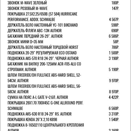
ЗВОНОК M-WAVE ЗЕЛЕНЫЙ
180Р.
ЗВОНОК РОЗОВЫЙ M-WAVE
147Р.
ПОКРЫШКА 27.5X2.25/650B (57 584) HURRICANE
PERFORMANCE. ADDIX. SCHWALBE
4 567Р.
ДЕРЖАТЕЛЬ ВЕЛО НАСТЕННЫЙ YC-101 BIKEHAND
598Р.
ДЕРЖАТЕЛЬ ФЛЯГИ ABC-13N AUTHOR
690Р.
БАГАЖНИК ПЕРЕДНИЙ 26-29". AUTHOR
6 586Р.
ЗВОНОК МИНИ D=35 ММ
58Р.
ДЕРЖАТЕЛЬ ВЕЛО НАСТЕННЫЙ ТОРЦЕВОЙ HORST
786Р.
ПОДНОЖКА 20-29" РЕГУЛИРУЕМАЯ ECO OSTAND
1 500Р.
ПОДНОЖКА AKS-570 R18 24-29". ЧЕРНАЯ AUTHOR
3 190Р.
БАГАЖНИК НА ВИЛКУ 206-125ММ ACR-F05-ALU СО
СТРОПАМИ. AUTHOR
5 190Р.
ШЛЕМ FREERIDE/DH FULLFACE ABS-HARD SHELL, 52-
54СМ. AUTHOR
9 970Р.
ШЛЕМ FREERIDE/DH FULLFACE ABS-HARD SHELL, 56-
58СМ. AUTHOR
8 970Р.
СУМКА НА ПОЯС A-L GATE V=2.6Л. AUTHOR
4 422Р.
ПОКРЫШКА 28X1.70 700X45C G-ONE ALLROUND PERF.
SCHWALBE
6 560Р.
ПОДНОЖКА AKS-630 R18 24-29" RS. AUTHOR
3 310Р.
ПОКРЫШКА KENDA 26"Х 2,10 K898
1 540Р.
ПОДНОЖКА 8-16502110 ЦЕНТРАЛЬНОГО КРЕПЛЕНИЯ
AUTHOR
2 160Р.