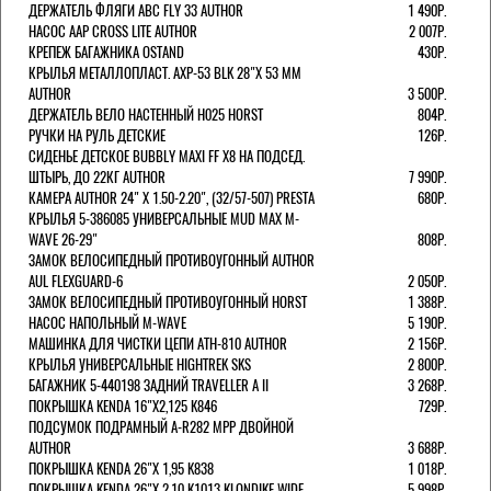
ДЕРЖАТЕЛЬ ФЛЯГИ АВС FLY 33 AUTHOR
1 490Р.
НАСОС AAP CROSS LITE AUTHOR
2 007Р.
КРЕПЕЖ БАГАЖНИКА OSTAND
430Р.
КРЫЛЬЯ МЕТАЛЛОПЛАСТ. AXP-53 BLK 28"Х 53 ММ
AUTHOR
3 500Р.
ДЕРЖАТЕЛЬ ВЕЛО НАСТЕННЫЙ H025 HORST
804Р.
РУЧКИ НА РУЛЬ ДЕТСКИЕ
126Р.
СИДЕНЬЕ ДЕТСКОЕ BUBBLY MAXI FF X8 НА ПОДСЕД.
ШТЫРЬ, ДО 22КГ AUTHOR
7 990Р.
КАМЕРА AUTHOR 24" Х 1.50-2.20", (32/57-507) PRESTA
680Р.
КРЫЛЬЯ 5-386085 УНИВЕРСАЛЬНЫЕ MUD MAX M-
WAVE 26-29"
808Р.
ЗАМОК ВЕЛОСИПЕДНЫЙ ПРОТИВОУГОННЫЙ AUTHOR
AUL FLEXGUARD-6
2 050Р.
ЗАМОК ВЕЛОСИПЕДНЫЙ ПРОТИВОУГОННЫЙ HORST
1 388Р.
НАСОС НАПОЛЬНЫЙ M-WAVE
5 190Р.
МАШИНКА ДЛЯ ЧИСТКИ ЦЕПИ ATH-810 AUTHOR
2 156Р.
КРЫЛЬЯ УНИВЕРСАЛЬНЫЕ HIGHTREK SKS
2 800Р.
БАГАЖНИК 5-440198 ЗАДНИЙ TRAVELLER A II
3 268Р.
ПОКРЫШКА KENDA 16"Х2,125 K846
729Р.
ПОДСУМОК ПОДРАМНЫЙ A-R282 MPP ДВОЙНОЙ
AUTHOR
3 688Р.
ПОКРЫШКА KENDA 26"Х 1,95 K838
1 018Р.
ПОКРЫШКА KENDA 26"Х 2,10 K1013 KLONDIKE WIDE
5 998Р.