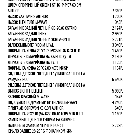
ШЛЕМ СПОРТИВНЫЙ CREEK HST 161Р-Р 57-60 СМ
AUTHOR
7 360Р.
НАСОС AAP TWIN 2 AUTHOR
1 720Р.
НАСОС FLEXI TUBE M-WAVE
943Р.
БАГАЖНИК ЗАДНИЙ ЧЕРНЫЙ СD-20AC OSTAND
2 124Р.
БАГАЖНИК ЗАДНИЙ THINY
2 980Р.
БАГАЖНИК ЗАДНИЙ ЧЕРНЫЙ SCREW-ON II
2 791Р.
ВЕЛОКОМПЬЮТЕР VDO M1.1WL
3 940Р.
ПОКРЫШКА KENDA 20"Х1,75 K935 KHAN K-SHIELD
1 460Р.
ДЕРЖАТЕЛЬ СМАРТФОНА НА ВЫНОС РУЛЯ
2 190Р.
ДЕРЖАТЕЛЬ СМАРТФОНА НА РУЛЬ
1 105Р.
ПОКРЫШКА KENDA 26"Х 2,00 K878 KRISP
1 134Р.
СИДЕНЬЕ ДЕТСКОЕ "ПЕРЕДНЕЕ" УНИВЕРСАЛЬНОЕ НА
РАМУ/ВЫНОС
5 540Р.
СИДЕНЬЕ ДЕТСКОЕ "ПЕРЕДНЕЕ" УНИВЕРСАЛЬНОЕ НА
ВЫНОС LIGHT F BELLELLI
5 990Р.
ЗВОНОК КРАСНЫЙ M-WAVE
147Р.
ПОДСУМОК ПОДРАМНЫЙ BP TRIANGLEM-WAVE
4 240Р.
ФЛЯГА AB-SCREWON X9 0.8Л AUTHOR
640Р.
ПОКРЫШКА 29X2.10 (54-622) 00-011089 MTB H.R.T.
1 160Р.
ЗАМОК ВЕЛО ЦЕПЬ 10Х1200ММ НА КЛЮЧЕ С
НАВЕСНЫМ ЗАМКОМ ЧЕРНЫЙ HORST
2 762Р.
КРЫЛО ЗАДНЕЕ 28-29" С ФОНАРИКОМ SKS