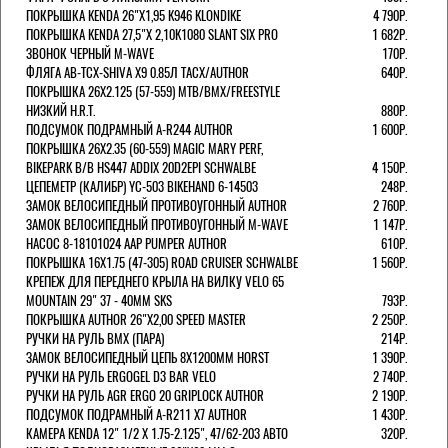
ПОКРЫШКА KENDA 26"Х1,95 K946 KLONDIKE
4 790Р.
ПОКРЫШКА KENDA 27,5"Х 2,10K1080 SLANT SIX PRO
1 682Р.
ЗВОНОК ЧЕРНЫЙ M-WAVE
170Р.
ФЛЯГА AB-TCX-SHIVA X9 0.85Л TACX/AUTHOR
640Р.
ПОКРЫШКА 26X2.125 (57-559) MTB/BMX/FREESTYLE
НИЗКИЙ H.R.T.
880Р.
ПОДСУМОК ПОДРАМНЫЙ A-R244 AUTHOR
1 600Р.
ПОКРЫШКА 26X2.35 (60-559) MAGIC MARY PERF,
BIKEPARK B/B HS447 ADDIX 20D2EPI SCHWALBE
4 150Р.
ЦЕПЕМЕТР (КАЛИБР) YC-503 BIKEHAND 6-14503
248Р.
ЗАМОК ВЕЛОСИПЕДНЫЙ ПРОТИВОУГОННЫЙ AUTHOR
2 760Р.
ЗАМОК ВЕЛОСИПЕДНЫЙ ПРОТИВОУГОННЫЙ M-WAVE
1 147Р.
НАСОС 8-18101024 AAP PUMPER AUTHOR
610Р.
ПОКРЫШКА 16X1.75 (47-305) ROAD CRUISER SCHWALBE
1 560Р.
КРЕПЕЖ ДЛЯ ПЕРЕДНЕГО КРЫЛА НА ВИЛКУ VELO 65
MOUNTAIN 29" 37 - 40ММ SKS
793Р.
ПОКРЫШКА AUTHOR 26"Х2,00 SPEED MASTER
2 250Р.
РУЧКИ НА РУЛЬ BMX (ПАРА)
214Р.
ЗАМОК ВЕЛОCИПЕДНЫЙ ЦЕПЬ 8Х1200ММ HORST
1 390Р.
РУЧКИ НА РУЛЬ ERGOGEL D3 BAR VELO
2 740Р.
РУЧКИ НА РУЛЬ AGR ERGO 20 GRIPLOCK AUTHOR
2 190Р.
ПОДСУМОК ПОДРАМНЫЙ A-R211 X7 AUTHOR
1 430Р.
КАМЕРА KENDA 12" 1/2 Х 1.75-2.125", 47/62-203 АВТО
320Р.