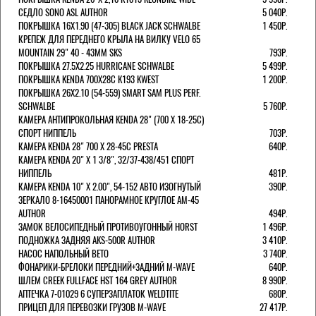
СЕДЛО SONO ASL AUTHOR
5 040Р.
ПОКРЫШКА 16X1.90 (47-305) BLACK JACK SCHWALBE
1 450Р.
КРЕПЕЖ ДЛЯ ПЕРЕДНЕГО КРЫЛА НА ВИЛКУ VELO 65
MOUNTAIN 29" 40 - 43ММ SKS
793Р.
ПОКРЫШКА 27.5X2.25 HURRICANE SCHWALBE
5 499Р.
ПОКРЫШКА KENDA 700Х28С K193 KWEST
1 200Р.
ПОКРЫШКА 26X2.10 (54-559) SMART SAM PLUS PERF.
SCHWALBE
5 760Р.
КАМЕРА АНТИПРОКОЛЬНАЯ KENDA 28" (700 Х 18-25C)
СПОРТ НИППЕЛЬ
703Р.
КАМЕРА KENDA 28" 700 Х 28-45С PRESTA
640Р.
КАМЕРА KENDA 20" Х 1 3/8", 32/37-438/451 СПОРТ
НИППЕЛЬ
481Р.
КАМЕРА KENDA 10" Х 2.00", 54-152 АВТО ИЗОГНУТЫЙ
390Р.
ЗЕРКАЛО 8-16450001 ПАНОРАМНОЕ КРУГЛОЕ AM-45
AUTHOR
494Р.
ЗАМОК ВЕЛОСИПЕДНЫЙ ПРОТИВОУГОННЫЙ HORST
1 496Р.
ПОДНОЖКА ЗАДНЯЯ AKS-500R AUTHOR
3 410Р.
НАСОС НАПОЛЬНЫЙ BETO
3 740Р.
ФОНАРИКИ-БРЕЛОКИ ПЕРЕДНИЙ+ЗАДНИЙ M-WAVE
640Р.
ШЛЕМ CREEK FULLFACE HST 164 GREY AUTHOR
8 990Р.
АПТЕЧКА 7-01029 6 СУПЕРЗАПЛАТОК WELDTITE
680Р.
ПРИЦЕП ДЛЯ ПЕРЕВОЗКИ ГРУЗОВ M-WAVE
27 417Р.