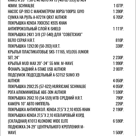
40MM. SCHWALBE
1 077Р.
НАСОС GP-993 С МАНОМЕТРОМ 80PSI/100PSI. GIYO
1 390Р.
СУМКА НА РУЛЬ A-H721N QRX7 AUTHOR
6 705Р.
ПОКРЫШКА KENDA 700Х35С K935 KHAN
АНТИПРОКОЛЬНЫЙ СЛОЙ K-SHIELD
1 111Р.
ПОКРЫШКА 24X1 3/8 (37-540) ДЛЯ "СОВЕТСКИХ"
ВЕЛО СЕРАЯ H.R.T.
810Р.
ПОКРЫШКА 12X2.00 (50-203) H.R.T.
338Р.
КРЫЛЬЯ ПЛАСТИКАТОВЫЕ SKS-11165, VELO55 JUNIOR
SET, 24"
2 230Р.
КРЫЛЬЯ MUD MAX 20"-24" 55 ММ. M-WAVE
1 990Р.
ФОНАРЬ ЗАДНИЙ A-STAKE USB AUTHOR
2 007Р.
ПОДСУМОК ПОДСЕДЕЛЬНЫЙ A-S3152 SUMO X9
AUTHOR
4 050Р.
ПОКРЫШКА 29X2.25 (57-622) HURRICANE SCHWALBE
4 050Р.
РОГА АЛЮМИНИЕВЫЕ ABE-30N AUTHOR
1 590Р.
ПОКРЫШКА 26X2.10 (54-559) MTB СРЕДНИЙ H.R.T.
790Р.
КАМЕРА 10" АВТО НИППЕЛЬ
226Р.
ПОКРЫШКА АНТИПОКОЛ. KENDA 27,5"Х 2,10 K935 KHAN
2 190Р.
ПОКРЫШКА KENDA 27,5"Х 2,10 КЕВЛАРОВЫЙ КОРД
(СКЛАДНАЯ) K1013 KLONDIKE WIDE ELITE
6 590Р.
ПОДНОЖКА 24-29" ЦЕНТРАЛЬНОГО КРЕПЛЕНИЯ M-
WAVE
1 500Р.