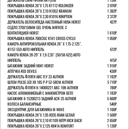
ДЕРЖАТЕЛЬ СМАРТФОНА НА РУЛЬ
1 136Р.
ПОКРЫШКА KENDA 26"Х 1,75 K1112 KOLONIZER
2 076Р.
ПОКРЫШКА KENDA 26"Х 2,10 K1052 KRANIUM
1 382Р.
ПОКРЫШКА KENDA 26"Х 2,30 K1016 KINIPTION
2 372Р.
ДЕРЖАТЕЛЬ ВЕЛОСИПЕДА НАСТЕННЫЙ H09A HORST
427Р.
СЕДЛО 270Х158ММ GEL ОЧЕНЬ МЯГКОЕ. С
ВЕНТИЛЯЦИЕЙ HORST
1 610Р.
ПОКРЫШКА KENDA 700Х35С K161 CROSS CYCLO
1 050Р.
КАМЕРА АНТИПРОКОЛЬНАЯ KENDA 26" Х 1.75-2.125",
47/57-559 АВТО НИППЕЛЬ
672Р.
КАМЕРА KENDA 28-29" Х 1,9-2,35" (50/58-622) АВТО
НИППЕЛЬ
475Р.
БАГАЖНИК ЗАДНИЙ H041 HORST
1 916Р.
АПТЕЧКА RED DEVILS
430Р.
ДЕРЖАТЕЛЬ ФЛЯГИ АВС FLY 33 AUTHOR
1 182Р.
ШЛЕМ PULSE LED X8 185 Р-Р 52-58СМ AUTHOR
5 710Р.
ДЕРЖАТЕЛЬ ФЛЯГИ 8-14000221 ABC-16N AUTHOR
780Р.
НАСОС АЛЮМИНИЕВЫЙ С МАНОМЕТРОМ BETO
1 183Р.
БАГАЖНИК 8-15200213 ЗАДНИЙ ACR-25 AUTHOR
5 660Р.
КОЛЕСА БАЛАНСИРНЫЕ
540Р.
ЭКСЦЕНТРИК ДЛЯ БАГАЖНИКА M-WAVE
1 160Р.
ПОКРЫШКА KENDA 26"Х 1,95 K935 KHAN БЕЛАЯ
1 500Р.
ПОКРЫШКА KENDA 26"Х 2,10 K1109 60TPI KICK BACK
2 650Р.
ПОКРЫШКА KENDA 26"Х 2,125 K841A KOMFORT
1 126Р.