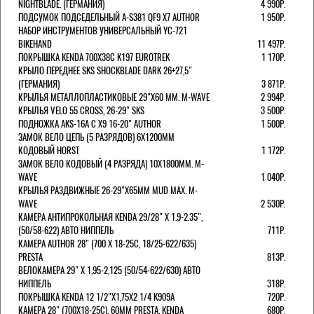
NIGHTBLADE. (ГЕРМАНИЯ)
4 990Р.
ПОДСУМОК ПОДСЕДЕЛЬНЫЙ A-S381 QF9 X7 AUTHOR
1 950Р.
НАБОР ИНСТРУМЕНТОВ УНИВЕРСАЛЬНЫЙ YC-721
BIKEHAND
11 497Р.
ПОКРЫШКА KENDA 700Х38С K197 EUROTREK
1 170Р.
КРЫЛО ПЕРЕДНЕЕ SKS SHOCKBLADE DARK 26+27,5"
(ГЕРМАНИЯ)
3 871Р.
КРЫЛЬЯ МЕТАЛЛОПЛАСТИКОВЫЕ 29"Х60 ММ. M-WAVE
2 994Р.
КРЫЛЬЯ VELO 55 CROSS, 26-29" SKS
3 500Р.
ПОДНОЖКА AKS-16A C X9 16-20" AUTHOR
1 500Р.
ЗАМОК ВЕЛО ЦЕПЬ (5 РАЗРЯДОВ) 6Х1200ММ
КОДОВЫЙ HORST
1 172Р.
ЗАМОК ВЕЛО КОДОВЫЙ (4 РАЗРЯДА) 10Х1800ММ. M-
WAVE
1 040Р.
КРЫЛЬЯ РАЗДВИЖНЫЕ 26-29"Х65ММ MUD MAX. M-
WAVE
2 530Р.
КАМЕРА АНТИПРОКОЛЬНАЯ KENDA 29/28" Х 1.9-2.35",
(50/58-622) АВТО НИППЕЛЬ
711Р.
КАМЕРА AUTHOR 28" (700 Х 18-25С, 18/25-622/635)
PRESTA
813Р.
ВЕЛОКАМЕРА 29" X 1,95-2,125 (50/54-622/630) АВТО
НИППЕЛЬ
318Р.
ПОКРЫШКА KENDA 12 1/2"Х1,75X2 1/4 K909A
720Р.
КАМЕРА 28" (700Х18-25С), 60ММ PRESTA. KENDA
680Р.