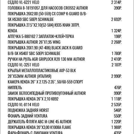
СЕДЛО VL-6221 VELO
2 314Р.
ГОЛОВКА 8-18191057 ДЛЯ НАСОСОВ CROSS2 AUTHOR
390Р.
ПОКРЫШКА 26X2.00 (50-559) CX COMP K-GUARD B/B-
SK HS369 SBC 50EPI SCHWALBE
2 692Р.
ПОКРЫШКА 27.5"Х2.10(52-584) K935 KHAN 30TPI.
KENDA
1 324Р.
АПТЕЧКА 5-880162 7 ЗАПЛАТОК+КЛЕЙ+ТЕРКА
198Р.
ПОКРЫШКА AUTHOR 26"Х1,95 WING
2 268Р.
ПОКРЫШКА 20X1.90 (47-406) BLACK JACK K-GUARD
B/B-SK HS407 SBC 50EPI SCHWALBE
1 780Р.
РУЧКИ НА РУЛЬ AGR GRIPLOCK R20 130 ММ AUTHOR
2 410Р.
СЕДЛО VL-3251 VELO
2 187Р.
КРЫЛЬЯ МЕТАЛЛОПЛАСТИКОВЫЕ AXP-53 BLK
28"Х53ММ AUTHOR (ИТАЛИЯ)
2 990Р.
КАМЕРА KENDA 26" Х 2.125-2.35", 50/60-559 СПОРТ
НИППЕЛЬ
476Р.
ЗАМОК ВЕЛОСИПЕДНЫЙ ПРОТИВОУГОННЫЙ AUTHOR
990Р.
ПОКРЫШКА KENDA 26"Х 2,10 K892
1 118Р.
СЕДЛО VL-8114 VELO
2 535Р.
ПОДНОЖКА ЗАДНЯЯ HORST
546Р.
ФОНАРЬ ЗАДНИЙ VENTURA
550Р.
ДЕРЖАТЕЛЬ ФЛЯГИ АВС M-LINE 45 AUTHOR
1 220Р.
ПОКРЫШКА KENDA 20"Х3,00 K1008A FLAME
1 988Р.
ФАРА+ФОНАРЬ С ЛИНЗАМИ VENTURA
435Р.