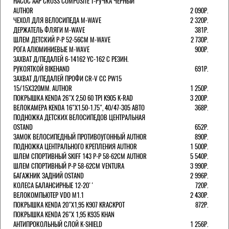
НАСОС AAP CROSS COMPOSITE Т-РУЧКА ЧЕРНЫЙ
AUTHOR
2 090Р.
ЧЕХОЛ ДЛЯ ВЕЛОСИПЕДА M-WAVE
2 320Р.
ДЕРЖАТЕЛЬ ФЛЯГИ M-WAVE
381Р.
ШЛЕМ ДЕТСКИЙ Р-Р 52-56СМ M-WAVE
2 730Р.
РОГА АЛЮМИНИЕВЫЕ M-WAVE
900Р.
ЗАХВАТ Д/ПЕДАЛЕЙ 6-14162 YC-162 С РЕЗИН.
РУКОЯТКОЙ BIKEHAND
691Р.
ЗАХВАТ Д/ПЕДАЛЕЙ ПРОФИ CR-V CC PW15
15/15X320ММ. AUTHOR
1 250Р.
ПОКРЫШКА KENDA 26"Х 2,50 60 TPI K905 K-RAD
3 200Р.
ВЕЛОКАМЕРА KENDA 16"Х1.50-1.75", 40/47-305 АВТО
368Р.
ПОДНОЖКА ДЕТСКИХ ВЕЛОСИПЕДОВ ЦЕНТРАЛЬНАЯ
OSTAND
652Р.
ЗАМОК ВЕЛОСИПЕДНЫЙ ПРОТИВОУГОННЫЙ AUTHOR
890Р.
ПОДНОЖКА ЦЕНТРАЛЬНОГО КРЕПЛЕНИЯ AUTHOR
1 500Р.
ШЛЕМ СПОРТИВНЫЙ SKIFF 143 Р-Р 58-62СМ AUTHOR
5 540Р.
ШЛЕМ СПОРТИВНЫЙ Р-Р 58-62СМ VENTURA
3 990Р.
БАГАЖНИК ЗАДНИЙ OSTAND
2 996Р.
КОЛЕСА БАЛАНСИРНЫЕ 12-20''
720Р.
ВЕЛОКОМПЬЮТЕР VDO M1.1
2 430Р.
ПОКРЫШКА KENDA 20"Х1,95 K907 KRACKPOT
872Р.
ПОКРЫШКА KENDA 26"Х 1,95 K935 KHAN
АНТИПРОКОЛЬНЫЙ СЛОЙ K-SHIELD
1 256Р.