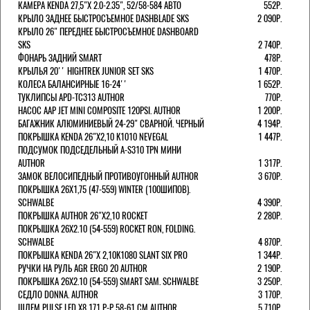
КАМЕРА KENDA 27,5"Х 2.0-2.35", 52/58-584 АВТО
552Р.
КРЫЛО ЗАДНЕЕ БЫСТРОСЪЕМНОЕ DASHBLADE SKS
2 090Р.
КРЫЛО 26" ПЕРЕДНЕЕ БЫСТРОСЪЕМНОЕ DASHBOARD
SKS
2 740Р.
ФОНАРЬ ЗАДНИЙ SMART
478Р.
КРЫЛЬЯ 20'' HIGHTREK JUNIOR SET SKS
1 470Р.
КОЛЕСА БАЛАНСИРНЫЕ 16-24''
1 652Р.
ТУКЛИПСЫ APD-TC313 AUTHOR
770Р.
НАСОС AAP JET MINI COMPOSITE 120PSI. AUTHOR
1 200Р.
БАГАЖНИК АЛЮМИНИЕВЫЙ 24-29" СВАРНОЙ. ЧЕРНЫЙ
4 194Р.
ПОКРЫШКА KENDA 26"Х2,10 K1010 NEVEGAL
1 447Р.
ПОДСУМОК ПОДСЕДЕЛЬНЫЙ A-S310 TPN МИНИ
AUTHOR
1 317Р.
ЗАМОК ВЕЛОСИПЕДНЫЙ ПРОТИВОУГОННЫЙ AUTHOR
3 670Р.
ПОКРЫШКА 26X1,75 (47-559) WINTER (100ШИПОВ).
SCHWALBE
4 390Р.
ПОКРЫШКА AUTHOR 26"Х2,10 ROCKET
2 280Р.
ПОКРЫШКА 26X2.10 (54-559) ROCKET RON, FOLDING.
SCHWALBE
4 870Р.
ПОКРЫШКА KENDA 26"Х 2,10K1080 SLANT SIX PRO
1 344Р.
РУЧКИ НА РУЛЬ AGR ERGO 20 AUTHOR
2 190Р.
ПОКРЫШКА 26X2.10 (54-559) SMART SAM. SCHWALBE
3 250Р.
СЕДЛО DONNA. AUTHOR
3 170Р.
ШЛЕМ PULSE LED X8 171 Р-Р 58-61 СМ AUTHOR
5 710Р.