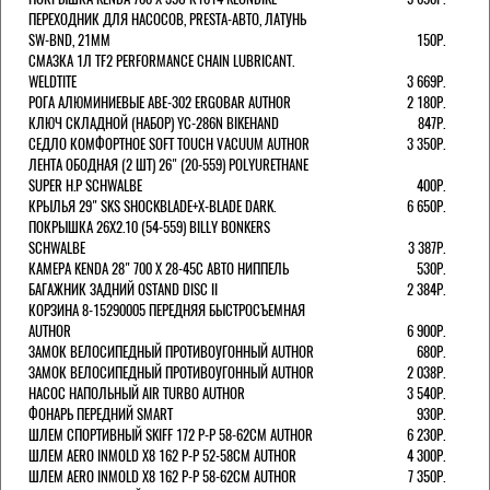
ПЕРЕХОДНИК ДЛЯ НАСОСОВ, PRESTA-АВТО, ЛАТУНЬ
SW-BND, 21ММ
150Р.
СМАЗКА 1Л TF2 PERFORMANCE CHAIN LUBRICANT.
WELDTITE
3 669Р.
РОГА АЛЮМИНИЕВЫЕ ABE-302 ERGOBAR AUTHOR
2 180Р.
КЛЮЧ СКЛАДНОЙ (НАБОР) YC-286N BIKEHAND
847Р.
СЕДЛО КОМФОРТНОЕ SOFT TOUCH VACUUM AUTHOR
3 350Р.
ЛЕНТА ОБОДНАЯ (2 ШТ) 26" (20-559) POLYURETHANE
SUPER H.P SCHWALBE
400Р.
КРЫЛЬЯ 29" SKS SHOCKBLADE+X-BLADE DARK.
6 650Р.
ПОКРЫШКА 26X2.10 (54-559) BILLY BONKERS
SCHWALBE
3 387Р.
КАМЕРА KENDA 28" 700 Х 28-45С АВТО НИППЕЛЬ
530Р.
БАГАЖНИК ЗАДНИЙ OSTAND DISC II
2 384Р.
КОРЗИНА 8-15290005 ПЕРЕДНЯЯ БЫСТРОСЪЕМНАЯ
AUTHOR
6 900Р.
ЗАМОК ВЕЛОСИПЕДНЫЙ ПРОТИВОУГОННЫЙ AUTHOR
680Р.
ЗАМОК ВЕЛОСИПЕДНЫЙ ПРОТИВОУГОННЫЙ AUTHOR
2 038Р.
НАСОС НАПОЛЬНЫЙ AIR TURBO AUTHOR
3 540Р.
ФОНАРЬ ПЕРЕДНИЙ SMART
930Р.
ШЛЕМ СПОРТИВНЫЙ SKIFF 172 Р-Р 58-62СМ AUTHOR
6 230Р.
ШЛЕМ AERO INMOLD X8 162 Р-Р 52-58СМ AUTHOR
4 300Р.
ШЛЕМ AERO INMOLD X8 162 Р-Р 58-62СМ AUTHOR
7 350Р.