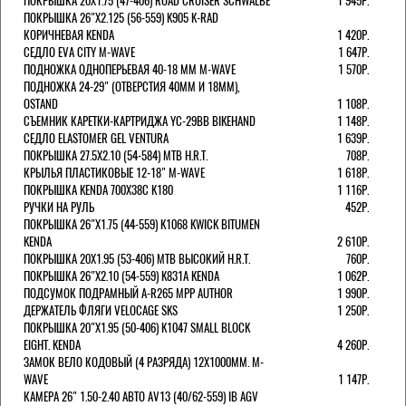
ПОКРЫШКА 20X1.75 (47-406) ROAD CRUISER SCHWALBE
1 945Р.
ПОКРЫШКА 26"Х2.125 (56-559) K905 K-RAD
КОРИЧНЕВАЯ KENDA
1 420Р.
СЕДЛО EVA CITY M-WAVE
1 647Р.
ПОДНОЖКА ОДНОПЕРЬЕВАЯ 40-18 ММ M-WAVE
1 570Р.
ПОДНОЖКА 24-29" (ОТВЕРСТИЯ 40ММ И 18ММ),
OSTAND
1 108Р.
СЪЕМНИК КАРЕТКИ-КАРТРИДЖА YC-29BB BIKEHAND
1 148Р.
СЕДЛО ELASTOMER GEL VENTURA
1 639Р.
ПОКРЫШКА 27.5X2.10 (54-584) MTB H.R.T.
708Р.
КРЫЛЬЯ ПЛАСТИКОВЫЕ 12-18" M-WAVE
1 618Р.
ПОКРЫШКА KENDA 700Х38С K180
1 116Р.
РУЧКИ НА РУЛЬ
452Р.
ПОКРЫШКА 26"Х1.75 (44-559) K1068 KWICK BITUMEN
KENDA
2 610Р.
ПОКРЫШКА 20X1.95 (53-406) MTB ВЫСОКИЙ H.R.T.
760Р.
ПОКРЫШКА 26"Х2.10 (54-559) K831A KENDA
1 062Р.
ПОДСУМОК ПОДРАМНЫЙ A-R265 MPP AUTHOR
1 990Р.
ДЕРЖАТЕЛЬ ФЛЯГИ VELOCAGE SKS
1 250Р.
ПОКРЫШКА 20"Х1.95 (50-406) K1047 SMALL BLOCK
EIGHT. KENDA
4 260Р.
ЗАМОК ВЕЛО КОДОВЫЙ (4 РАЗРЯДА) 12Х1000ММ. M-
WAVE
1 147Р.
КАМЕРА 26" 1.50-2.40 АВТО AV13 (40/62-559) IB AGV