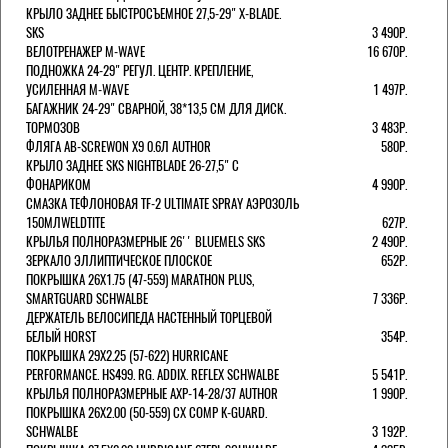
КРЫЛО ЗАДНЕЕ БЫСТРОСЪЕМНОЕ 27,5-29" X-BLADE.
SKS
3 490Р.
ВЕЛОТРЕНАЖЕР M-WAVE
16 670Р.
ПОДНОЖКА 24-29" РЕГУЛ. ЦЕНТР. КРЕПЛЕНИЕ,
УСИЛЕННАЯ M-WAVE
1 497Р.
БАГАЖНИК 24-29" СВАРНОЙ, 38*13,5 СМ ДЛЯ ДИСК.
ТОРМОЗОВ
3 483Р.
ФЛЯГА AB-SCREWON X9 0.6Л AUTHOR
580Р.
КРЫЛО ЗАДНЕЕ SKS NIGHTBLADE 26-27,5" С
ФОНАРИКОМ
4 990Р.
СМАЗКА ТЕФЛОНОВАЯ TF-2 ULTIMATE SPRAY АЭРОЗОЛЬ
150МЛWELDTITE
627Р.
КРЫЛЬЯ ПОЛНОРАЗМЕРНЫЕ 26'' BLUEMELS SKS
2 490Р.
ЗЕРКАЛО ЭЛЛИПТИЧЕСКОЕ ПЛОСКОЕ
652Р.
ПОКРЫШКА 26X1.75 (47-559) MARATHON PLUS,
SMARTGUARD SCHWALBE
7 336Р.
ДЕРЖАТЕЛЬ ВЕЛОCИПЕДА НАСТЕННЫЙ ТОРЦЕВОЙ
БЕЛЫЙ HORST
354Р.
ПОКРЫШКА 29X2.25 (57-622) HURRICANE
PERFORMANCE. HS499. RG. ADDIX. REFLEX SCHWALBE
5 541Р.
КРЫЛЬЯ ПОЛНОРАЗМЕРНЫЕ AXP-14-28/37 AUTHOR
1 990Р.
ПОКРЫШКА 26X2.00 (50-559) CX COMP K-GUARD.
SCHWALBE
3 192Р.