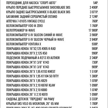
ПЕРЕХОДНИК ДЛЯ НАСОСА "СПОРТ-АВТО"
54Р.
КРЫЛО ПЕРЕДНЕЕ БЫСТРОСЪЕМНОЕ SHOCKBLADE SKS
3 490Р.
КРЫЛО ЗАДНЕЕ БЫСТРОСЪЕМНОЕ X-BLADE BLACK SKS
3 871Р.
БАГАЖНИК ЗАДНИЙ СЕРЕБРИСТЫЙ OSTAND
2 124Р.
АПТЕЧКА 7-01075 VINTAGE CYCLE
760Р.
ВЕЛОКОМПЬЮТЕР VDO M ZERO
1 760Р.
ВЕЛОТРЕНАЖЕР M-WAVE
17 900Р.
ВЕЛОКОМПЬЮТЕР X-IV SILICON СИНИЙ M-WAVE
3 900Р.
ВЕЛОКОМПЬЮТЕР X-IV SILICON ЧЕРНЫЙ M-WAVE
2 840Р.
ВЕЛОКОМПЬЮТЕР VENTURA Х
938Р.
ПОКРЫШКА KENDA 16"Х2,125 K905 K-RAD
900Р.
ПОКРЫШКА KENDA 20"Х 2,125 K50
990Р.
ПОДСУМОК ПОДРАМНЫЙ A-R213 X9 AUTHOR
2 340Р.
ПОКРЫШКА KENDA 24"Х1 3/8" K143
730Р.
ПОКРЫШКА KENDA 24"Х1 3/8" K143
909Р.
ПОКРЫШКА KENDA 26"Х 1,95 K193 KWEST
1 510Р.
ПОКРЫШКА KENDA 26"Х 1,95 K1104 50 FIFTY
1 380Р.
ПОКРЫШКА KENDA 26"Х 1,95 K829
1 078Р.
ПОКРЫШКА KENDA 26"Х 2,10 K876F KLAW
1 098Р.
ПОКРЫШКА KENDA 26"Х 2,10 K880
1 074Р.
ПОКРЫШКА KENDA 26" Х 2,10 K870
1 098Р.
СИДЕНЬЕ ДЕТСКОЕ "ПЕРЕДНЕЕ" НА РАМУ
3 333Р.
КРЫЛЬЯ SKS VELO 65 MOUNTAIN, 26" 65 ММ
1 700Р.