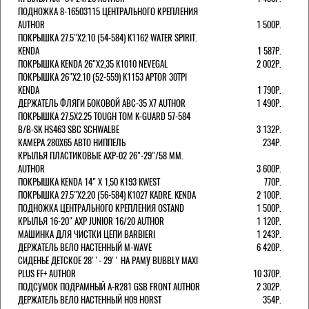
ПОДНОЖКА 8-16503115 ЦЕНТРАЛЬНОГО КРЕПЛЕНИЯ
AUTHOR
1 500Р.
ПОКРЫШКА 27.5"Х2.10 (54-584) K1162 WATER SPIRIT.
KENDA
1 587Р.
ПОКРЫШКА KENDA 26"Х2,35 K1010 NEVEGAL
2 002Р.
ПОКРЫШКА 26"Х2.10 (52-559) K1153 APTOR 30TPI
KENDA
1 790Р.
ДЕРЖАТЕЛЬ ФЛЯГИ БОКОВОЙ ABC-35 X7 AUTHOR
1 490Р.
ПОКРЫШКА 27.5X2.25 TOUGH TOM K-GUARD 57-584
B/B-SK HS463 SBC SCHWALBE
3 132Р.
КАМЕРА 280Х65 АВТО НИППЕЛЬ
234Р.
КРЫЛЬЯ ПЛАСТИКОВЫЕ AXP-02 26"-29"/58 ММ.
AUTHOR
3 600Р.
ПОКРЫШКА KENDA 14" Х 1,50 K193 KWEST
770Р.
ПОКРЫШКА 27.5"Х2.20 (56-584) K1027 KADRE. KENDA
2 100Р.
ПОДНОЖКА ЦЕНТРАЛЬНОГО КРЕПЛЕНИЯ OSTAND
1 500Р.
КРЫЛЬЯ 16-20" AXP JUNIOR 16/20 AUTHOR
1 120Р.
МАШИНКА ДЛЯ ЧИСТКИ ЦЕПИ BARBIERI
1 243Р.
ДЕРЖАТЕЛЬ ВЕЛО НАСТЕННЫЙ M-WAVE
6 420Р.
СИДЕНЬЕ ДЕТСКОЕ 28''- 29'' НА РАМУ BUBBLY MAXI
PLUS FF+ AUTHOR
10 370Р.
ПОДСУМОК ПОДРАМНЫЙ A-R281 GSB FRONT AUTHOR
2 302Р.
ДЕРЖАТЕЛЬ ВЕЛО НАСТЕННЫЙ H09 HORST
354Р.