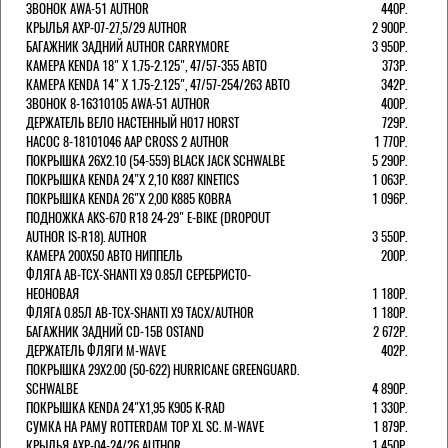
ЗВОНОК AWA-51 AUTHOR
440Р.
КРЫЛЬЯ AXP-07-27,5/29 AUTHOR
2 900Р.
БАГАЖНИК ЗАДНИЙ AUTHOR CARRYMORE
3 950Р.
КАМЕРА KENDA 18" Х 1.75-2.125", 47/57-355 АВТО
373Р.
КАМЕРА KENDA 14" Х 1.75-2.125", 47/57-254/263 АВТО
342Р.
ЗВОНОК 8-16310105 AWA-51 AUTHOR
400Р.
ДЕРЖАТЕЛЬ ВЕЛО НАСТЕННЫЙ H017 HORST
729Р.
НАСОС 8-18101046 AAP CROSS 2 AUTHOR
1 770Р.
ПОКРЫШКА 26X2.10 (54-559) BLACK JACK SCHWALBE
5 290Р.
ПОКРЫШКА KENDA 24"Х 2,10 K887 KINETICS
1 063Р.
ПОКРЫШКА KENDA 26"Х 2,00 K885 KOBRA
1 096Р.
ПОДНОЖКА AKS-670 R18 24-29" E-BIKE (DROPOUT
AUTHOR IS-R18). AUTHOR
3 550Р.
КАМЕРА 200Х50 АВТО НИППЕЛЬ
200Р.
ФЛЯГА AB-TCX-SHANTI X9 0.85Л СЕРЕБРИСТО-
НЕОНОВАЯ
1 180Р.
ФЛЯГА 0.85Л AB-TCX-SHANTI X9 TACX/AUTHOR
1 180Р.
БАГАЖНИК ЗАДНИЙ CD-15B OSTAND
2 672Р.
ДЕРЖАТЕЛЬ ФЛЯГИ M-WAVE
402Р.
ПОКРЫШКА 29X2.00 (50-622) HURRICANE GREENGUARD.
SCHWALBE
4 890Р.
ПОКРЫШКА KENDA 24"Х1,95 K905 K-RAD
1 330Р.
СУМКА НА РАМУ ROTTERDAM TOP XL SC. M-WAVE
1 879Р.
КРЫЛЬЯ AXP-04-24/26 AUTHOR
1 450Р.