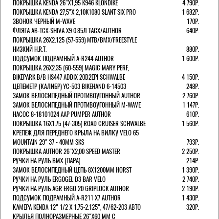
ПОКРЫШКА KENDA 26"Х1,95 K946 KLONDIKE
4 790Р.
ПОКРЫШКА KENDA 27,5"Х 2,10K1080 SLANT SIX PRO
1 682Р.
ЗВОНОК ЧЕРНЫЙ M-WAVE
170Р.
ФЛЯГА AB-TCX-SHIVA X9 0.85Л TACX/AUTHOR
640Р.
ПОКРЫШКА 26X2.125 (57-559) MTB/BMX/FREESTYLE
НИЗКИЙ H.R.T.
880Р.
ПОДСУМОК ПОДРАМНЫЙ A-R244 AUTHOR
1 600Р.
ПОКРЫШКА 26X2.35 (60-559) MAGIC MARY PERF,
BIKEPARK B/B HS447 ADDIX 20D2EPI SCHWALBE
4 150Р.
ЦЕПЕМЕТР (КАЛИБР) YC-503 BIKEHAND 6-14503
248Р.
ЗАМОК ВЕЛОСИПЕДНЫЙ ПРОТИВОУГОННЫЙ AUTHOR
2 760Р.
ЗАМОК ВЕЛОСИПЕДНЫЙ ПРОТИВОУГОННЫЙ M-WAVE
1 147Р.
НАСОС 8-18101024 AAP PUMPER AUTHOR
610Р.
ПОКРЫШКА 16X1.75 (47-305) ROAD CRUISER SCHWALBE
1 560Р.
КРЕПЕЖ ДЛЯ ПЕРЕДНЕГО КРЫЛА НА ВИЛКУ VELO 65
MOUNTAIN 29" 37 - 40ММ SKS
793Р.
ПОКРЫШКА AUTHOR 26"Х2,00 SPEED MASTER
2 250Р.
РУЧКИ НА РУЛЬ BMX (ПАРА)
214Р.
ЗАМОК ВЕЛОCИПЕДНЫЙ ЦЕПЬ 8Х1200ММ HORST
1 390Р.
РУЧКИ НА РУЛЬ ERGOGEL D3 BAR VELO
2 740Р.
РУЧКИ НА РУЛЬ AGR ERGO 20 GRIPLOCK AUTHOR
2 190Р.
ПОДСУМОК ПОДРАМНЫЙ A-R211 X7 AUTHOR
1 430Р.
КАМЕРА KENDA 12" 1/2 Х 1.75-2.125", 47/62-203 АВТО
320Р.
КРЫЛЬЯ ПОЛНОРАЗМЕРНЫЕ 26"Х60 ММ С