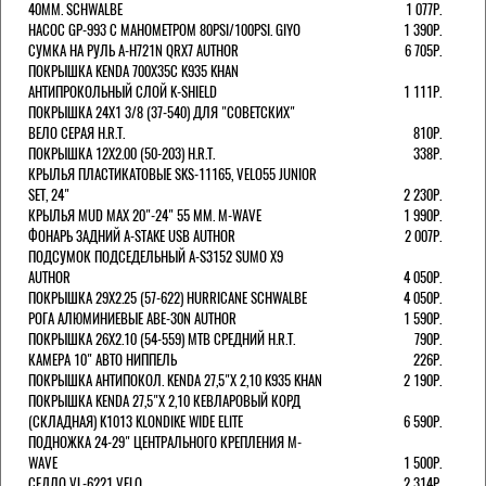
40MM. SCHWALBE
1 077Р.
НАСОС GP-993 С МАНОМЕТРОМ 80PSI/100PSI. GIYO
1 390Р.
СУМКА НА РУЛЬ A-H721N QRX7 AUTHOR
6 705Р.
ПОКРЫШКА KENDA 700Х35С K935 KHAN
АНТИПРОКОЛЬНЫЙ СЛОЙ K-SHIELD
1 111Р.
ПОКРЫШКА 24X1 3/8 (37-540) ДЛЯ "СОВЕТСКИХ"
ВЕЛО СЕРАЯ H.R.T.
810Р.
ПОКРЫШКА 12X2.00 (50-203) H.R.T.
338Р.
КРЫЛЬЯ ПЛАСТИКАТОВЫЕ SKS-11165, VELO55 JUNIOR
SET, 24"
2 230Р.
КРЫЛЬЯ MUD MAX 20"-24" 55 ММ. M-WAVE
1 990Р.
ФОНАРЬ ЗАДНИЙ A-STAKE USB AUTHOR
2 007Р.
ПОДСУМОК ПОДСЕДЕЛЬНЫЙ A-S3152 SUMO X9
AUTHOR
4 050Р.
ПОКРЫШКА 29X2.25 (57-622) HURRICANE SCHWALBE
4 050Р.
РОГА АЛЮМИНИЕВЫЕ ABE-30N AUTHOR
1 590Р.
ПОКРЫШКА 26X2.10 (54-559) MTB СРЕДНИЙ H.R.T.
790Р.
КАМЕРА 10" АВТО НИППЕЛЬ
226Р.
ПОКРЫШКА АНТИПОКОЛ. KENDA 27,5"Х 2,10 K935 KHAN
2 190Р.
ПОКРЫШКА KENDA 27,5"Х 2,10 КЕВЛАРОВЫЙ КОРД
(СКЛАДНАЯ) K1013 KLONDIKE WIDE ELITE
6 590Р.
ПОДНОЖКА 24-29" ЦЕНТРАЛЬНОГО КРЕПЛЕНИЯ M-
WAVE
1 500Р.
СЕДЛО VL-6221 VELO
2 314Р.