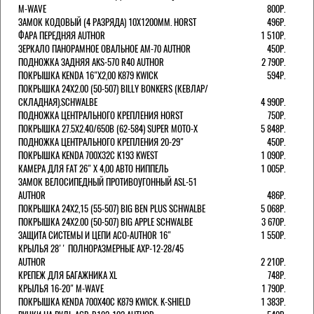
M-WAVE
800Р.
ЗАМОК КОДОВЫЙ (4 РАЗРЯДА) 10Х1200ММ. HORST
496Р.
ФАРА ПЕРЕДНЯЯ AUTHOR
1 510Р.
ЗЕРКАЛО ПАНОРАМНОЕ ОВАЛЬНОЕ AM-70 AUTHOR
450Р.
ПОДНОЖКА ЗАДНЯЯ AKS-570 R40 AUTHOR
2 790Р.
ПОКРЫШКА KENDA 16"Х2,00 K879 KWICK
594Р.
ПОКРЫШКА 24X2.00 (50-507) BILLY BONKERS (КЕВЛАР/
СКЛАДНАЯ).SCHWALBE
4 990Р.
ПОДНОЖКА ЦЕНТРАЛЬНОГО КРЕПЛЕНИЯ HORST
750Р.
ПОКРЫШКА 27.5X2.40/650B (62-584) SUPER MOTO-X
5 848Р.
ПОДНОЖКА ЦЕНТРАЛЬНОГО КРЕПЛЕНИЯ 20-29"
450Р.
ПОКРЫШКА KENDA 700Х32С K193 KWEST
1 090Р.
КАМЕРА ДЛЯ FAT 26" X 4,00 АВТО НИППЕЛЬ
1 005Р.
ЗАМОК ВЕЛОСИПЕДНЫЙ ПРОТИВОУГОННЫЙ ASL-51
AUTHOR
486Р.
ПОКРЫШКА 24X2,15 (55-507) BIG BEN PLUS SCHWALBE
5 068Р.
ПОКРЫШКА 24X2.00 (50-507) BIG APPLE SCHWALBE
3 670Р.
ЗАЩИТА СИСТЕМЫ И ЦЕПИ ACO-AUTHOR 16"
1 550Р.
КРЫЛЬЯ 28'' ПОЛНОРАЗМЕРНЫЕ AXP-12-28/45
AUTHOR
2 210Р.
КРЕПЕЖ ДЛЯ БАГАЖНИКА XL
748Р.
КРЫЛЬЯ 16-20" M-WAVE
1 790Р.
ПОКРЫШКА KENDA 700Х40С K879 KWICK. K-SHIELD
1 383Р.