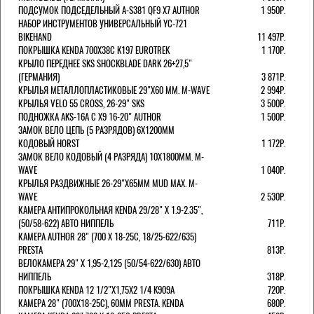
ПОДСУМОК ПОДСЕДЕЛЬНЫЙ A-S381 QF9 X7 AUTHOR
1 950Р.
НАБОР ИНСТРУМЕНТОВ УНИВЕРСАЛЬНЫЙ YC-721
BIKEHAND
11 497Р.
ПОКРЫШКА KENDA 700Х38С K197 EUROTREK
1 170Р.
КРЫЛО ПЕРЕДНЕЕ SKS SHOCKBLADE DARK 26+27,5"
(ГЕРМАНИЯ)
3 871Р.
КРЫЛЬЯ МЕТАЛЛОПЛАСТИКОВЫЕ 29"Х60 ММ. M-WAVE
2 994Р.
КРЫЛЬЯ VELO 55 CROSS, 26-29" SKS
3 500Р.
ПОДНОЖКА AKS-16A C X9 16-20" AUTHOR
1 500Р.
ЗАМОК ВЕЛО ЦЕПЬ (5 РАЗРЯДОВ) 6Х1200ММ
КОДОВЫЙ HORST
1 172Р.
ЗАМОК ВЕЛО КОДОВЫЙ (4 РАЗРЯДА) 10Х1800ММ. M-
WAVE
1 040Р.
КРЫЛЬЯ РАЗДВИЖНЫЕ 26-29"Х65ММ MUD MAX. M-
WAVE
2 530Р.
КАМЕРА АНТИПРОКОЛЬНАЯ KENDA 29/28" Х 1.9-2.35",
(50/58-622) АВТО НИППЕЛЬ
711Р.
КАМЕРА AUTHOR 28" (700 Х 18-25С, 18/25-622/635)
PRESTA
813Р.
ВЕЛОКАМЕРА 29" X 1,95-2,125 (50/54-622/630) АВТО
НИППЕЛЬ
318Р.
ПОКРЫШКА KENDA 12 1/2"Х1,75X2 1/4 K909A
720Р.
КАМЕРА 28" (700Х18-25С), 60ММ PRESTA. KENDA
680Р.