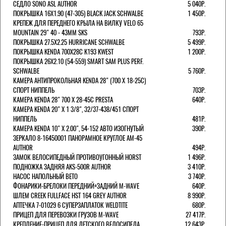
СЕДЛО SONO ASL AUTHOR
5 040Р.
ПОКРЫШКА 16X1.90 (47-305) BLACK JACK SCHWALBE
1 450Р.
КРЕПЕЖ ДЛЯ ПЕРЕДНЕГО КРЫЛА НА ВИЛКУ VELO 65
MOUNTAIN 29" 40 - 43ММ SKS
793Р.
ПОКРЫШКА 27.5X2.25 HURRICANE SCHWALBE
5 499Р.
ПОКРЫШКА KENDA 700Х28С K193 KWEST
1 200Р.
ПОКРЫШКА 26X2.10 (54-559) SMART SAM PLUS PERF.
SCHWALBE
5 760Р.
КАМЕРА АНТИПРОКОЛЬНАЯ KENDA 28" (700 Х 18-25C)
СПОРТ НИППЕЛЬ
703Р.
КАМЕРА KENDA 28" 700 Х 28-45С PRESTA
640Р.
КАМЕРА KENDA 20" Х 1 3/8", 32/37-438/451 СПОРТ
НИППЕЛЬ
481Р.
КАМЕРА KENDA 10" Х 2.00", 54-152 АВТО ИЗОГНУТЫЙ
390Р.
ЗЕРКАЛО 8-16450001 ПАНОРАМНОЕ КРУГЛОЕ AM-45
AUTHOR
494Р.
ЗАМОК ВЕЛОСИПЕДНЫЙ ПРОТИВОУГОННЫЙ HORST
1 496Р.
ПОДНОЖКА ЗАДНЯЯ AKS-500R AUTHOR
3 410Р.
НАСОС НАПОЛЬНЫЙ BETO
3 740Р.
ФОНАРИКИ-БРЕЛОКИ ПЕРЕДНИЙ+ЗАДНИЙ M-WAVE
640Р.
ШЛЕМ CREEK FULLFACE HST 164 GREY AUTHOR
8 990Р.
АПТЕЧКА 7-01029 6 СУПЕРЗАПЛАТОК WELDTITE
680Р.
ПРИЦЕП ДЛЯ ПЕРЕВОЗКИ ГРУЗОВ M-WAVE
27 417Р.
КРЕПЛЕНИЕ-ПРИЦЕП ДЛЯ ДЕТСКОГО ВЕЛОСИПЕДА
12 643Р.