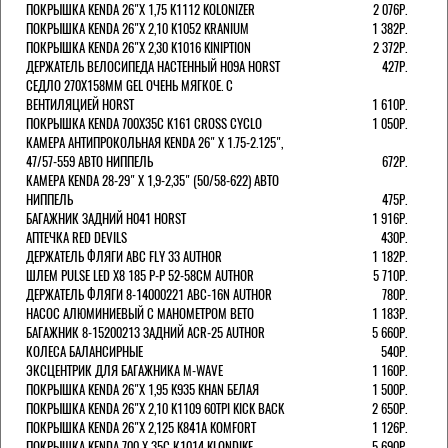
ПОКРЫШКА KENDA 26"Х 1,75 K1112 KOLONIZER
2 076Р.
ПОКРЫШКА KENDA 26"Х 2,10 K1052 KRANIUM
1 382Р.
ПОКРЫШКА KENDA 26"Х 2,30 K1016 KINIPTION
2 372Р.
ДЕРЖАТЕЛЬ ВЕЛОСИПЕДА НАСТЕННЫЙ H09A HORST
427Р.
СЕДЛО 270Х158ММ GEL ОЧЕНЬ МЯГКОЕ. С
ВЕНТИЛЯЦИЕЙ HORST
1 610Р.
ПОКРЫШКА KENDA 700Х35С K161 CROSS CYCLO
1 050Р.
КАМЕРА АНТИПРОКОЛЬНАЯ KENDA 26" Х 1.75-2.125",
47/57-559 АВТО НИППЕЛЬ
672Р.
КАМЕРА KENDA 28-29" Х 1,9-2,35" (50/58-622) АВТО
НИППЕЛЬ
475Р.
БАГАЖНИК ЗАДНИЙ H041 HORST
1 916Р.
АПТЕЧКА RED DEVILS
430Р.
ДЕРЖАТЕЛЬ ФЛЯГИ АВС FLY 33 AUTHOR
1 182Р.
ШЛЕМ PULSE LED X8 185 Р-Р 52-58СМ AUTHOR
5 710Р.
ДЕРЖАТЕЛЬ ФЛЯГИ 8-14000221 ABC-16N AUTHOR
780Р.
НАСОС АЛЮМИНИЕВЫЙ С МАНОМЕТРОМ BETO
1 183Р.
БАГАЖНИК 8-15200213 ЗАДНИЙ ACR-25 AUTHOR
5 660Р.
КОЛЕСА БАЛАНСИРНЫЕ
540Р.
ЭКСЦЕНТРИК ДЛЯ БАГАЖНИКА M-WAVE
1 160Р.
ПОКРЫШКА KENDA 26"Х 1,95 K935 KHAN БЕЛАЯ
1 500Р.
ПОКРЫШКА KENDA 26"Х 2,10 K1109 60TPI KICK BACK
2 650Р.
ПОКРЫШКА KENDA 26"Х 2,125 K841A KOMFORT
1 126Р.
ПОКРЫШКА KENDA 700 Х 35С К1014 KLONDIKE
5 690Р.