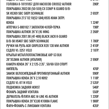
ГОЛОВКА 8-18191057 ДЛЯ НАСОСОВ CROSS2 AUTHOR
390Р.
ПОКРЫШКА 26X2.00 (50-559) CX COMP K-GUARD B/B-
SK HS369 SBC 50EPI SCHWALBE
2 692Р.
ПОКРЫШКА 27.5"Х2.10(52-584) K935 KHAN 30TPI.
KENDA
1 324Р.
АПТЕЧКА 5-880162 7 ЗАПЛАТОК+КЛЕЙ+ТЕРКА
198Р.
ПОКРЫШКА AUTHOR 26"Х1,95 WING
2 268Р.
ПОКРЫШКА 20X1.90 (47-406) BLACK JACK K-GUARD
B/B-SK HS407 SBC 50EPI SCHWALBE
1 780Р.
РУЧКИ НА РУЛЬ AGR GRIPLOCK R20 130 ММ AUTHOR
2 410Р.
СЕДЛО VL-3251 VELO
2 187Р.
КРЫЛЬЯ МЕТАЛЛОПЛАСТИКОВЫЕ AXP-53 BLK
28"Х53ММ AUTHOR (ИТАЛИЯ)
2 990Р.
КАМЕРА KENDA 26" Х 2.125-2.35", 50/60-559 СПОРТ
НИППЕЛЬ
476Р.
ЗАМОК ВЕЛОСИПЕДНЫЙ ПРОТИВОУГОННЫЙ AUTHOR
990Р.
ПОКРЫШКА KENDA 26"Х 2,10 K892
1 118Р.
СЕДЛО VL-8114 VELO
2 535Р.
ПОДНОЖКА ЗАДНЯЯ HORST
546Р.
ФОНАРЬ ЗАДНИЙ VENTURA
550Р.
ДЕРЖАТЕЛЬ ФЛЯГИ АВС M-LINE 45 AUTHOR
1 220Р.
ПОКРЫШКА KENDA 20"Х3,00 K1008A FLAME
1 988Р.
ФАРА+ФОНАРЬ С ЛИНЗАМИ VENTURA
435Р.