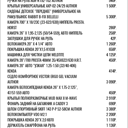
РУЧКИ НА РУЛЬ AGR-R192-102 AUTHOR
540Р.
КРЫЛЬЯ УНИВЕРСАЛЬНЫЕ AXP-02-24/29 AUTHOR
1 500Р.
СИДЕНЬЕ ДЕТСКОЕ "ПЕРЕДНЕЕ" УНИВЕРСАЛЬНОЕ НА
РАМУ/ВЫНОС RABBIT B-FIX BELLELLI
5 300Р.
КАМЕРА 700" Х 18/23C (23-622/630) НИППЕЛЬ PRESTA.
HORST
286Р.
КАМЕРА 26" X 1,95-2,125 (50/54-559), АВТО НИППЕЛЬ
258Р.
ЗАГЛУШКИ ДЛЯ РУЧЕК НА РУЛЬ
42Р.
ВЕЛОКАМЕРА 20" Х 4 1/4" АВТО
1 260Р.
ПОКРЫШКА KENDA 20"Х1,5 K1038
658Р.
МАШИНКА ДЛЯ ЧИСТКИ ЦЕПИ WELDTITE
4 125Р.
КАМЕРА 28"/700 PRESTA 48ММ 35/45Х622/630 H.R.T.
450Р.
КАМЕРА 20" АВТО "УЗКАЯ" 1.25-1.50 (32/40-406)
KENDA
414Р.
СЕДЛО КОМФОРТНОЕ VECTOR ERGO GEL VACUUM
AUTHOR
3 090Р.
КАМЕРА ВЕЛОСИПЕДНАЯ KENDA 26" Х 1.75-2.125",
47/57-559 АВТО
450Р.
КРЫЛЬЯ ПОЛНОРАЗМЕРНЫЕ MUD MAX II M-WAVE
2 910Р.
ФОНАРЬ ЗАДНИЙ НА БАГАЖНИК A CADDY 3
690Р.
ШЛЕМ СПОРТИВНЫЙ SKIFF 143 Р-Р 52-58СМ AUTHOR
3 380Р.
ВЕЛОКОМПЬЮТЕР VDO M2.1
2 200Р.
ПОКРЫШКА KENDA 20"Х 2,0 K870
1 110Р.
ДЕРЖАТЕЛЬ СМАРТФОНА НА РУЛЬ
1 136Р.