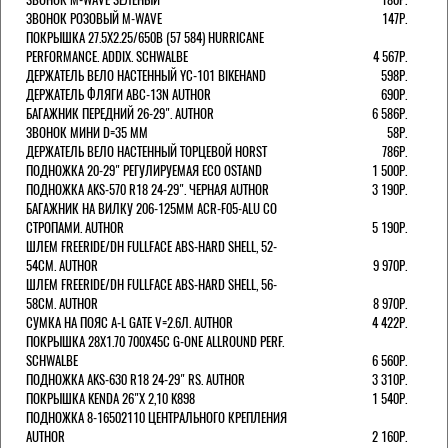
ЗВОНОК РОЗОВЫЙ M-WAVE
147Р.
ПОКРЫШКА 27.5X2.25/650B (57 584) HURRICANE
PERFORMANCE. ADDIX. SCHWALBE
4 567Р.
ДЕРЖАТЕЛЬ ВЕЛО НАСТЕННЫЙ YC-101 BIKEHAND
598Р.
ДЕРЖАТЕЛЬ ФЛЯГИ ABC-13N AUTHOR
690Р.
БАГАЖНИК ПЕРЕДНИЙ 26-29". AUTHOR
6 586Р.
ЗВОНОК МИНИ D=35 ММ
58Р.
ДЕРЖАТЕЛЬ ВЕЛО НАСТЕННЫЙ ТОРЦЕВОЙ HORST
786Р.
ПОДНОЖКА 20-29" РЕГУЛИРУЕМАЯ ECO OSTAND
1 500Р.
ПОДНОЖКА AKS-570 R18 24-29". ЧЕРНАЯ AUTHOR
3 190Р.
БАГАЖНИК НА ВИЛКУ 206-125ММ ACR-F05-ALU СО
СТРОПАМИ. AUTHOR
5 190Р.
ШЛЕМ FREERIDE/DH FULLFACE ABS-HARD SHELL, 52-
54СМ. AUTHOR
9 970Р.
ШЛЕМ FREERIDE/DH FULLFACE ABS-HARD SHELL, 56-
58СМ. AUTHOR
8 970Р.
СУМКА НА ПОЯС A-L GATE V=2.6Л. AUTHOR
4 422Р.
ПОКРЫШКА 28X1.70 700X45C G-ONE ALLROUND PERF.
SCHWALBE
6 560Р.
ПОДНОЖКА AKS-630 R18 24-29" RS. AUTHOR
3 310Р.
ПОКРЫШКА KENDA 26"Х 2,10 K898
1 540Р.
ПОДНОЖКА 8-16502110 ЦЕНТРАЛЬНОГО КРЕПЛЕНИЯ
AUTHOR
2 160Р.