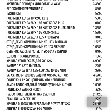
КРЕПЛЕНИЕ-ПОВОДОК ДЛЯ СОБАК M-WAVE
3 350Р.
ВЕЛОКОМПЬЮТЕР VENTURA Х
830Р.
ТУКЛИПСЫ
583Р.
ПОКРЫШКА KENDA 10"Х2,00 K912
550Р.
ПОКРЫШКА KENDA 26"Х 1,95 K847 KROSS PLUS
1 018Р.
ПОКРЫШКА KENDA 26"Х 1,95 K847 KROSS PLUSK-SHIELD
1 365Р.
ПОКРЫШКА KENDA 26"Х 1,95 K908K-SHIELD
1 590Р.
ПОКРЫШКА KENDA 27,5"Х 1,35 K193 KWEST
1 340Р.
СТЕНД ДЕМОНСТРАЦИОННЫЙ YC-117N BIKEHAND
1 227Р.
СТЕНД ДЕМОНСТРАЦИОННЫЙ YC-103 BIKEHAND
1 638Р.
СЪЕМНИК КАССЕТЫ "ХЛЫСТ" YC-501A BIKEHAND
640Р.
ЦЕПЕМЕТР (КАЛИБР) CYCLO
1 186Р.
КРЫЛЬЯ VELOFLEXX 55 ДЛЯ 28". SKS
4 980Р.
КАМЕРА 12" АВТО НИППЕЛЬ
226Р.
КАМЕРА KENDA 18" Х 1.25-1.50", 32/40-355 АВТО
386Р.
БАГАЖНИК 8-15203125 ЗАДНИЙ ACR-160 AUTHOR
4 670Р.
ПОДНОЖКА 12-20" ЦЕНТРАЛЬНОГО КРЕПЛЕНИЯ
487Р.
ЗАМОК ВЕЛОСИПЕДНЫЙ ПРОТИВОУГОННЫЙ AUTHOR
1 600Р.
ПОДНОЖКА ЗАДНЯЯ HORST
273Р.
НАСОС НАПОЛЬНЫЙ AIR BAR 2 AUTHOR
2 142Р.
РЕЗИНКИ НА БАГАЖНИК
222Р.
КРЫЛЬЯ 0-10078 УНИВЕРСАЛЬНЫЕ ROWDY SET SKS
2 680Р.
АПТЕЧКА 8-10101202 ARS-56 AUTHOR
217Р.