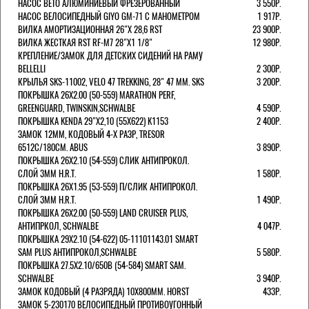
НАСОС BETO АЛЮМИНИЕВЫЙ ФРЕЗЕРОВАННЫЙ
3 550Р.
НАСОС ВЕЛОСИПЕДНЫЙ GIYO GM-71 С МАНОМЕТРОМ
1 917Р.
ВИЛКА АМОРТИЗАЦИОННАЯ 26"Х 28,6 RST
23 900Р.
ВИЛКА ЖЕСТКАЯ RST RF-M7 28"Х1 1/8"
12 980Р.
КРЕПЛЕНИЕ/ЗАМОК ДЛЯ ДЕТСКИХ СИДЕНИЙ НА РАМУ
BELLELLI
2 300Р.
КРЫЛЬЯ SKS-11002, VELO 47 TREKKING, 28" 47 ММ. SKS
3 200Р.
ПОКРЫШКА 26X2.00 (50-559) MARATHON PERF,
GREENGUARD, TWINSKIN,SCHWALBE
4 590Р.
ПОКРЫШКА KENDA 29"Х2,10 (55X622) K1153
2 400Р.
ЗАМОК 12ММ, КОДОВЫЙ 4-Х РАЗР, TRESOR
6512C/180СМ. ABUS
3 890Р.
ПОКРЫШКА 26X2.10 (54-559) СЛИК АНТИПРОКОЛ.
СЛОЙ 3ММ H.R.T.
1 580Р.
ПОКРЫШКА 26X1.95 (53-559) П/СЛИК АНТИПРОКОЛ.
СЛОЙ 3ММ H.R.T.
1 490Р.
ПОКРЫШКА 26X2.00 (50-559) LAND CRUISER PLUS,
АНТИПРКОЛ, SCHWALBE
4 047Р.
ПОКРЫШКА 29X2.10 (54-622) 05-11101143.01 SMART
SAM PLUS АНТИПРОКОЛ,SCHWALBE
5 580Р.
ПОКРЫШКА 27.5X2.10/650B (54-584) SMART SAM.
SCHWALBE
3 940Р.
ЗАМОК КОДОВЫЙ (4 РАЗРЯДА) 10Х800ММ. HORST
433Р.
ЗАМОК 5-230170 ВЕЛОСИПЕДНЫЙ ПРОТИВОУГОННЫЙ