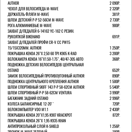
AUTHOR
2 090Р.
ЧЕХОЛ ДЛЯ ВЕЛОСИПЕДА M-WAVE
2 320Р.
ДЕРЖАТЕЛЬ ФЛЯГИ M-WAVE
381Р.
ШЛЕМ ДЕТСКИЙ Р-Р 52-56СМ M-WAVE
2 730Р.
РОГА АЛЮМИНИЕВЫЕ M-WAVE
900Р.
ЗАХВАТ Д/ПЕДАЛЕЙ 6-14162 YC-162 С РЕЗИН.
РУКОЯТКОЙ BIKEHAND
691Р.
ЗАХВАТ Д/ПЕДАЛЕЙ ПРОФИ CR-V CC PW15
15/15X320ММ. AUTHOR
1 250Р.
ПОКРЫШКА KENDA 26"Х 2,50 60 TPI K905 K-RAD
3 200Р.
ВЕЛОКАМЕРА KENDA 16"Х1.50-1.75", 40/47-305 АВТО
368Р.
ПОДНОЖКА ДЕТСКИХ ВЕЛОСИПЕДОВ ЦЕНТРАЛЬНАЯ
OSTAND
652Р.
ЗАМОК ВЕЛОСИПЕДНЫЙ ПРОТИВОУГОННЫЙ AUTHOR
890Р.
ПОДНОЖКА ЦЕНТРАЛЬНОГО КРЕПЛЕНИЯ AUTHOR
1 500Р.
ШЛЕМ СПОРТИВНЫЙ SKIFF 143 Р-Р 58-62СМ AUTHOR
5 540Р.
ШЛЕМ СПОРТИВНЫЙ Р-Р 58-62СМ VENTURA
3 990Р.
БАГАЖНИК ЗАДНИЙ OSTAND
2 996Р.
КОЛЕСА БАЛАНСИРНЫЕ 12-20''
720Р.
ВЕЛОКОМПЬЮТЕР VDO M1.1
2 430Р.
ПОКРЫШКА KENDA 20"Х1,95 K907 KRACKPOT
872Р.
ПОКРЫШКА KENDA 26"Х 1,95 K935 KHAN
АНТИПРОКОЛЬНЫЙ СЛОЙ K-SHIELD
1 256Р.
ЗВОНОК M-WAVE ЗЕЛЕНЫЙ
180Р.