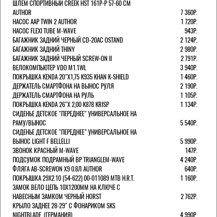
ШЛЕМ СПОРТИВНЫЙ CREEK HST 161Р-Р 57-60 СМ
AUTHOR
7 360Р.
НАСОС AAP TWIN 2 AUTHOR
1 720Р.
НАСОС FLEXI TUBE M-WAVE
943Р.
БАГАЖНИК ЗАДНИЙ ЧЕРНЫЙ СD-20AC OSTAND
2 124Р.
БАГАЖНИК ЗАДНИЙ THINY
2 980Р.
БАГАЖНИК ЗАДНИЙ ЧЕРНЫЙ SCREW-ON II
2 791Р.
ВЕЛОКОМПЬЮТЕР VDO M1.1WL
3 940Р.
ПОКРЫШКА KENDA 20"Х1,75 K935 KHAN K-SHIELD
1 460Р.
ДЕРЖАТЕЛЬ СМАРТФОНА НА ВЫНОС РУЛЯ
2 190Р.
ДЕРЖАТЕЛЬ СМАРТФОНА НА РУЛЬ
1 105Р.
ПОКРЫШКА KENDA 26"Х 2,00 K878 KRISP
1 134Р.
СИДЕНЬЕ ДЕТСКОЕ "ПЕРЕДНЕЕ" УНИВЕРСАЛЬНОЕ НА
РАМУ/ВЫНОС
5 540Р.
СИДЕНЬЕ ДЕТСКОЕ "ПЕРЕДНЕЕ" УНИВЕРСАЛЬНОЕ НА
ВЫНОС LIGHT F BELLELLI
5 990Р.
ЗВОНОК КРАСНЫЙ M-WAVE
147Р.
ПОДСУМОК ПОДРАМНЫЙ BP TRIANGLEM-WAVE
4 240Р.
ФЛЯГА AB-SCREWON X9 0.8Л AUTHOR
640Р.
ПОКРЫШКА 29X2.10 (54-622) 00-011089 MTB H.R.T.
1 160Р.
ЗАМОК ВЕЛО ЦЕПЬ 10Х1200ММ НА КЛЮЧЕ С
НАВЕСНЫМ ЗАМКОМ ЧЕРНЫЙ HORST
2 762Р.
КРЫЛО ЗАДНЕЕ 28-29" С ФОНАРИКОМ SKS
NIGHTBLADE. (ГЕРМАНИЯ)
4 990Р.