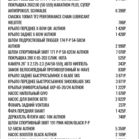
ПОКРЫШКА 26X2.00 (50-559) MARATHON PLUS, СУПЕР
АНТИПРОКОЛ, SCHWALBE
6 390Р.
СМАЗКА 100МЛ TF2 PERFORMANCE CHAIN LUBRICANT
WELDTITE
786Р.
КРЫЛО ПЕРЕДНЕЕ X-BOW QR. AUTHOR
1 428Р.
КРЫЛО ЗАДНЕЕ X-BOW AUTHOR
1 428Р.
ШЛЕМ ПОДРОСТКОВЫЙ TRIGGER 174 Р-Р 54-58СМ
AUTHOR
2 990Р.
ШЛЕМ СПОРТИВНЫЙ SKIFF 171 Р-Р 58-62СМ AUTHOR
7 070Р.
ПОКРЫШКА 280 X 65-203 СЛИК. HOTA
525Р.
КАМЕРА 26" X 2,125-2,3 (54/58-559), АВТО НИППЕЛЬ
343Р.
ЗАМОК ВЕЛОСИПЕДНЫЙ ПРОТИВОУГОННЫЙ M-WAVE
830Р.
КРЫЛО ЗАДНЕЕ БЫСТРОСЪЕМНОЕ X-BLADE SKS
3 871Р.
КРЫЛО ПЕРЕДНЕЕ БЫСТРОСЪЕМНОЕ SHOCKBLADE SKS
3 871Р.
КРЫЛЬЯ УНИВЕРСАЛЬНЫЕ AXP-65-20/24 AUTHOR
1 222Р.
НАСОС НАПОЛЬНЫЙ GIYO
1 670Р.
НАСОС ДЛЯ ВИЛОК ВЕТО
2 822Р.
ФОНАРЬ ЗАДНИЙ VENTURA
237Р.
ФАРА ПЕРЕДНЯЯ SMART
1 425Р.
ДЕРЖАТЕЛЬ ФЛЯГИ ABC-16N AUTHOR
740Р.
ШЛЕМ СПОРТИВНЫЙ SKIFF 191 PINK-NEON/BLACK Р-Р
52-58СМ AUTHOR
5 350Р.
НАСОС BOOSTER BLACK AUTHOR
2 109Р.