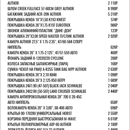
AUTHOR
2 110Р.
ШЛЕМ CREEK FULLFACE 57-60СМ GREY AUTHOR
8 990Р.
БАГАЖНИК ЗАДНИЙ ACR-20N AUTHOR
5 310Р.
ПОКРЫШКА KENDA 16"Х1,50 K193 KWEST
574Р.
ПОКРЫШКА KENDA 26"Х1,75 K197 EUROTREK
986Р.
ЗВОНОК АЛЮМИНИЙ/ПЛАСТИК "ДИНГ-ДОН"
123Р.
ПОКРЫШКА 29"Х2,00 SPEED MASTER П/СЛИК AUTHOR
2 920Р.
КАМЕРА AUTHOR 27,5" Х 1.75-2.35", 47/60-584 СПОРТ
НИППЕЛЬ
626Р.
КАМЕРА KENDA 26" Х 1.75-2.125", 47/57-559 АВТО
468Р.
ФОНАРЬ ЗАДНИЙ 8-12039220 CYCLONE
390Р.
КОЛЕСА ЗАПАСНЫЕ БАЛАНСИРНЫЕ (ПАРА)
166Р.
CУМКА-ЧЕХОЛ НА РАМУ A-R255 TANK BAG MPP AUTHOR
2 630Р.
ПОКРЫШКА KENDA 26"Х 2,10 K848
1 098Р.
ПОКРЫШКА KENDA 26"Х 2,125 K50 60TPI
1 689Р.
ПОКРЫШКА 24X1.90 (47-507) BLACK JACK SCHWALBE
2 040Р.
ПОКРЫШКА 24X2.00 (50-507) LAND CRUISER SCHWALBE
2 440Р.
КАМЕРА АНТИПРОКОЛЬНАЯ KENDA 28" 700 Х 28-45C
АВТО НИППЕЛЬ
658Р.
ВЕЛОКАМЕРА KENDA 20" Х 3,00", 68-406 АВТО
696Р.
КРЫЛЬЯ 00-170280 УНИВЕРСАЛЬНЫЕ HORST
2 550Р.
КОРЗИНА ПЕРЕДНЯЯ БЫСТРОСЪЕМНАЯ M-WAVE
6 610Р.
КРЫЛЬЯ ПОЛНОРАЗМЕРНЫЕ AXP-60 AUTHOR
2 180Р.
ДЕРЖАТЕЛЬ ФЛЯГИ АВС FLY 33 AUTHOR
1 490Р.