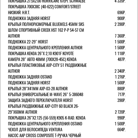
ПОКРЫШКА 27.5X2.00 HURRICANE 67EPI. SCHWALBE
4 335Р.
ПОКРЫШКА 700X38С (40-622) COMFORT/STREET
НИЗКИЙ. H.R.T.
696Р.
ПОДНОЖКА ЗАДНЯЯ HORST
900Р.
КРЫЛЬЯ ПОЛНОРАЗМЕРНЫЕ BLUEMELS 45MM SKS
2 390Р.
ШЛЕМ СПОРТИВНЫЙ CREEK HST 162 Р-Р 54-57 СМ
AUTHOR
7 360Р.
ПОДНОЖКА 22-29" HORST
1 500Р.
ПОДНОЖКА ЦЕНТРАЛЬНОГО КРЕПЛЕНИЯ AUTHOR
1 500Р.
ПОКРЫШКА KENDA 26"Х 2,10 K901F KOYOTE
1 118Р.
КАМЕРА 28" АВТО 48ММ (700Х28-45С) KENDA
487Р.
КРЫЛЬЯ ПЛАСТИКОВЫЕ AXP-CITY 51 РАЗДВИЖНЫЕ
AUTHOR
2 340Р.
ПОДНОЖКА ЗАДНЯЯ OSTAND
1 276Р.
ПОДНОЖКА ЗАДНЯЯ HORST
1 500Р.
КРЫЛЬЯ 28"Х41ММ AXP-03-28 AUTHOR
880Р.
КРЫЛЬЯ УНИВЕРСАЛЬНЫЕ M-WAVE 26" 5-386048
717Р.
ЗАЩИТА ЗАДНЕГО ПЕРЕКЛЮЧАТЕЛЯ HORST
390Р.
КРЫЛЬЯ РАЗДВИЖНЫЕ AXP-CITY 60 BLACK 26-
29"Х60ММ AUTHOR
2 720Р.
ПОКРЫШКА 26"Х2.125 (56-559) K905 K-RAD. KENDA
990Р.
ПОДНОЖКА ЦЕНТРАЛЬНОГО КРЕПЛЕНИЯ OSTAND
1 500Р.
ЧЕХОЛ ДЛЯ ВЕЛОСИПЕДА VENTURA
664Р.
НАСОС AAP CROSS COMPOSITE Т-РУЧКА ЧЕРНЫЙ