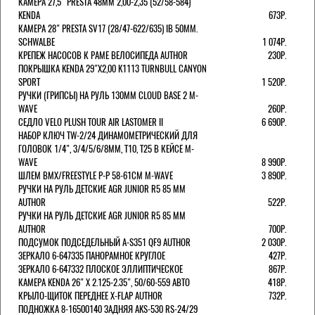
КАМЕРА 27,5" PRESTA 48ММ 2,00-2,35 (52/58-584)
KENDA
673Р.
КАМЕРА 28" PRESTA SV17 (28/47-622/635) IB 50MM.
SCHWALBE
1 074Р.
КРЕПЕЖ НАСОСОВ К РАМЕ ВЕЛОСИПЕДА AUTHOR
230Р.
ПОКРЫШКА KENDA 29"Х2,00 K1113 TURNBULL CANYON
SPORT
1 520Р.
РУЧКИ (ГРИПСЫ) НА РУЛЬ 130ММ CLOUD BASE 2 M-
WAVE
260Р.
СЕДЛО VELO PLUSH TOUR AIR LASTOMER II
6 690Р.
НАБОР КЛЮЧ TW-2/24 ДИНАМОМЕТРИЧЕСКИЙ ДЛЯ
ГОЛОВОК 1/4", 3/4/5/6/8ММ, T10, T25 В КЕЙСЕ M-
WAVE
8 990Р.
ШЛЕМ ВМХ/FREESTYLE Р-Р 58-61СМ M-WAVE
3 890Р.
РУЧКИ НА РУЛЬ ДЕТСКИЕ AGR JUNIOR R5 85 ММ
AUTHOR
522Р.
РУЧКИ НА РУЛЬ ДЕТСКИЕ AGR JUNIOR R5 85 ММ
AUTHOR
700Р.
ПОДСУМОК ПОДСЕДЕЛЬНЫЙ A-S351 QF9 AUTHOR
2 030Р.
ЗЕРКАЛО 6-647335 ПАНОРАМНОЕ КРУГЛОЕ
427Р.
ЗЕРКАЛО 6-647332 ПЛОСКОЕ ЭЛЛИПТИЧЕСКОЕ
867Р.
КАМЕРА KENDA 26" Х 2.125-2.35", 50/60-559 АВТО
418Р.
КРЫЛО-ЩИТОК ПЕРЕДНЕЕ X-FLAP AUTHOR
732Р.
ПОДНОЖКА 8-16500140 ЗАДНЯЯ AKS-530 RS-24/29