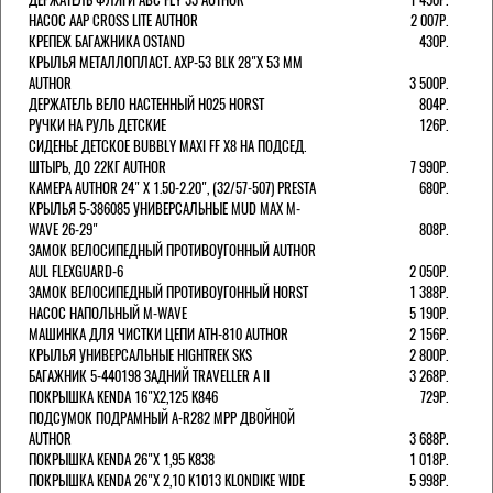
НАСОС AAP CROSS LITE AUTHOR
2 007Р.
КРЕПЕЖ БАГАЖНИКА OSTAND
430Р.
КРЫЛЬЯ МЕТАЛЛОПЛАСТ. AXP-53 BLK 28"Х 53 ММ
AUTHOR
3 500Р.
ДЕРЖАТЕЛЬ ВЕЛО НАСТЕННЫЙ H025 HORST
804Р.
РУЧКИ НА РУЛЬ ДЕТСКИЕ
126Р.
СИДЕНЬЕ ДЕТСКОЕ BUBBLY MAXI FF X8 НА ПОДСЕД.
ШТЫРЬ, ДО 22КГ AUTHOR
7 990Р.
КАМЕРА AUTHOR 24" Х 1.50-2.20", (32/57-507) PRESTA
680Р.
КРЫЛЬЯ 5-386085 УНИВЕРСАЛЬНЫЕ MUD MAX M-
WAVE 26-29"
808Р.
ЗАМОК ВЕЛОСИПЕДНЫЙ ПРОТИВОУГОННЫЙ AUTHOR
AUL FLEXGUARD-6
2 050Р.
ЗАМОК ВЕЛОСИПЕДНЫЙ ПРОТИВОУГОННЫЙ HORST
1 388Р.
НАСОС НАПОЛЬНЫЙ M-WAVE
5 190Р.
МАШИНКА ДЛЯ ЧИСТКИ ЦЕПИ ATH-810 AUTHOR
2 156Р.
КРЫЛЬЯ УНИВЕРСАЛЬНЫЕ HIGHTREK SKS
2 800Р.
БАГАЖНИК 5-440198 ЗАДНИЙ TRAVELLER A II
3 268Р.
ПОКРЫШКА KENDA 16"Х2,125 K846
729Р.
ПОДСУМОК ПОДРАМНЫЙ A-R282 MPP ДВОЙНОЙ
AUTHOR
3 688Р.
ПОКРЫШКА KENDA 26"Х 1,95 K838
1 018Р.
ПОКРЫШКА KENDA 26"Х 2,10 K1013 KLONDIKE WIDE
5 998Р.