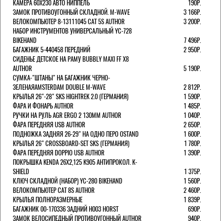
КАМЕРА 60X230 АВТО НИППЕЛЬ
190Р.
ЗАМОК ПРОТИВОУГОННЫЙ СКЛАДНОЙ. M-WAVE
3 166Р.
ВЕЛОКОМПЬЮТЕР 8-13111045 CAT 5S AUTHOR
3 200Р.
НАБОР ИНСТРУМЕНТОВ УНИВЕРСАЛЬНЫЙ YC-728
BIKEHAND
7 496Р.
БАГАЖНИК 5-440458 ПЕРЕДНИЙ
2 950Р.
СИДЕНЬЕ ДЕТСКОЕ НА РАМУ BUBBLY MAXI FF X8
AUTHOR
5 190Р.
СУМКА-"ШТАНЫ" НА БАГАЖНИК ЧЕРНО-
ЗЕЛЕНАЯAMSTERDAM DOUBLE M-WAVE
2 812Р.
КРЫЛЬЯ 26"-28" SKS HIGHTREK 2.0 (ГЕРМАНИЯ)
1 590Р.
ФАРА И ФОНАРЬ AUTHOR
1 485Р.
РУЧКИ НА РУЛЬ AGR ERGO 2 130ММ AUTHOR
1 040Р.
ФАРА ПЕРЕДНЯЯ USB AUTHOR
2 650Р.
ПОДНОЖКА ЗАДНЯЯ 26-29" НА ОДНО ПЕРО OSTAND
1 600Р.
КРЫЛЬЯ 26" CROSSBOARD-SET SKS (ГЕРМАНИЯ)
1 780Р.
ФАРА ПЕРЕДНЯЯ DOPPIO USB AUTHOR
1 390Р.
ПОКРЫШКА KENDA 26Х2,125 K905 АНТИПРОКОЛ. K-
SHIELD
1 375Р.
КЛЮЧ СКЛАДНОЙ (НАБОР) YC-280 BIKEHAND
1 560Р.
ВЕЛОКОМПЬЮТЕР CAT 8S AUTHOR
2 460Р.
КРЫЛЬЯ ПОЛНОРАЗМЕРНЫЕ
1 839Р.
БАГАЖНИК 00-170336 ЗАДНИЙ H003 HORST
690Р.
ЗАМОК ВЕЛОСИПЕДНЫЙ ПРОТИВОУГОННЫЙ AUTHOR
940Р.