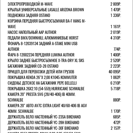
ЭЛЕКТРОПРОВОДКОЙ M-WAVE
2 809Р.
КРЫЛЬЯ УНИВЕРСАЛЬНЫЕ LASALLE ARIZONA BROWN
1 470Р.
ПОДНОЖКА ЗАДНЯЯ OSTAND
1 336Р.
КОРЗИНА ПЕРЕДНЯЯ БЫСТРОСЪЕМНАЯ BA-F HANG M-
WAVE
1 161Р.
НАСОС НАПОЛЬНЫЙ AAP AUTHOR
2 019Р.
ПЕДАЛИ BMX/DOWNHILL АЛЮМИНИЕВЫЕ HORST
4 310Р.
ФОНАРЬ 8-12039134 ЗАДНИЙ A-STAKE MINI USB
AUTHOR
774Р.
ФАРА 8-12002234 ПЕРЕДНЯЯ LUMINA AUTHOR
1 400Р.
КРЫЛО ЗАДНЕЕ БЫСТРОСЪЕМНОЕ X-TRA-DRY XL SKS
2 520Р.
БАГАЖНИК ЗАДНИЙ CD-28 OSTAND
2 223Р.
ПРИЦЕП ДЛЯ ПЕРЕВОЗКИ ДЕТЕЙ ИЛИ ГРУЗОВ
40 095Р.
ПОКРЫШКА KENDA 26"Х 2,00 K1045 KOMMUTER
1 062Р.
СИДЕНЬЕ ДЕТСКОЕ НА БАГАЖНИК PEPE BELLELLI
6 210Р.
ПОКРЫШКА 26X2.10 (54-559) HURRICANE SCHWALBE
5 718Р.
КАМЕРА 20" PRESTA SV6 (28/40-406) IB 40MM.
SCHWALBE
880Р.
КАМЕРА 20" АВТО AV7C EXTRA LIGHT 40/60-406 IB AGV
40MM. SCHWALBE
1 170Р.
ДЕРЖАТЕЛЬ ВЕЛО НАСТЕННЫЙ YC-23SA BIKEHAND
685Р.
ДЕРЖАТЕЛЬ ВЕЛО НАСТЕННЫЙ YC-28H BIKEHAND
472Р.
ДЕРЖАТЕЛЬ ВЕЛО НАСТЕННЫЙ YC-30F BIKEHAND
2 157Р.