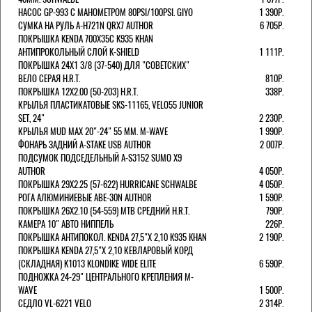
НАСОС GP-993 С МАНОМЕТРОМ 80PSI/100PSI. GIYO
1 390Р.
СУМКА НА РУЛЬ A-H721N QRX7 AUTHOR
6 705Р.
ПОКРЫШКА KENDA 700Х35С K935 KHAN
АНТИПРОКОЛЬНЫЙ СЛОЙ K-SHIELD
1 111Р.
ПОКРЫШКА 24X1 3/8 (37-540) ДЛЯ "СОВЕТСКИХ"
ВЕЛО СЕРАЯ H.R.T.
810Р.
ПОКРЫШКА 12X2.00 (50-203) H.R.T.
338Р.
КРЫЛЬЯ ПЛАСТИКАТОВЫЕ SKS-11165, VELO55 JUNIOR
SET, 24"
2 230Р.
КРЫЛЬЯ MUD MAX 20"-24" 55 ММ. M-WAVE
1 990Р.
ФОНАРЬ ЗАДНИЙ A-STAKE USB AUTHOR
2 007Р.
ПОДСУМОК ПОДСЕДЕЛЬНЫЙ A-S3152 SUMO X9
AUTHOR
4 050Р.
ПОКРЫШКА 29X2.25 (57-622) HURRICANE SCHWALBE
4 050Р.
РОГА АЛЮМИНИЕВЫЕ ABE-30N AUTHOR
1 590Р.
ПОКРЫШКА 26X2.10 (54-559) MTB СРЕДНИЙ H.R.T.
790Р.
КАМЕРА 10" АВТО НИППЕЛЬ
226Р.
ПОКРЫШКА АНТИПОКОЛ. KENDA 27,5"Х 2,10 K935 KHAN
2 190Р.
ПОКРЫШКА KENDA 27,5"Х 2,10 КЕВЛАРОВЫЙ КОРД
(СКЛАДНАЯ) K1013 KLONDIKE WIDE ELITE
6 590Р.
ПОДНОЖКА 24-29" ЦЕНТРАЛЬНОГО КРЕПЛЕНИЯ M-
WAVE
1 500Р.
СЕДЛО VL-6221 VELO
2 314Р.