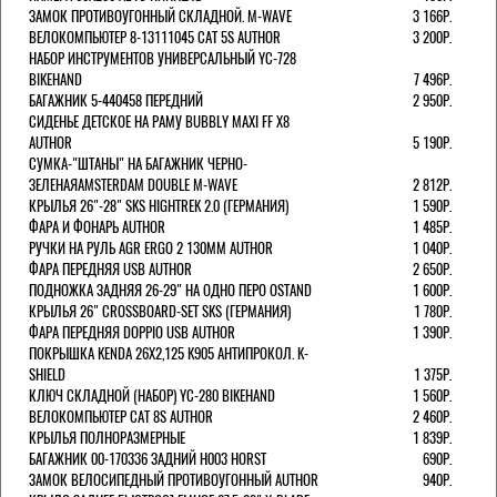
ЗАМОК ПРОТИВОУГОННЫЙ СКЛАДНОЙ. M-WAVE
3 166Р.
ВЕЛОКОМПЬЮТЕР 8-13111045 CAT 5S AUTHOR
3 200Р.
НАБОР ИНСТРУМЕНТОВ УНИВЕРСАЛЬНЫЙ YC-728
BIKEHAND
7 496Р.
БАГАЖНИК 5-440458 ПЕРЕДНИЙ
2 950Р.
СИДЕНЬЕ ДЕТСКОЕ НА РАМУ BUBBLY MAXI FF X8
AUTHOR
5 190Р.
СУМКА-"ШТАНЫ" НА БАГАЖНИК ЧЕРНО-
ЗЕЛЕНАЯAMSTERDAM DOUBLE M-WAVE
2 812Р.
КРЫЛЬЯ 26"-28" SKS HIGHTREK 2.0 (ГЕРМАНИЯ)
1 590Р.
ФАРА И ФОНАРЬ AUTHOR
1 485Р.
РУЧКИ НА РУЛЬ AGR ERGO 2 130ММ AUTHOR
1 040Р.
ФАРА ПЕРЕДНЯЯ USB AUTHOR
2 650Р.
ПОДНОЖКА ЗАДНЯЯ 26-29" НА ОДНО ПЕРО OSTAND
1 600Р.
КРЫЛЬЯ 26" CROSSBOARD-SET SKS (ГЕРМАНИЯ)
1 780Р.
ФАРА ПЕРЕДНЯЯ DOPPIO USB AUTHOR
1 390Р.
ПОКРЫШКА KENDA 26Х2,125 K905 АНТИПРОКОЛ. K-
SHIELD
1 375Р.
КЛЮЧ СКЛАДНОЙ (НАБОР) YC-280 BIKEHAND
1 560Р.
ВЕЛОКОМПЬЮТЕР CAT 8S AUTHOR
2 460Р.
КРЫЛЬЯ ПОЛНОРАЗМЕРНЫЕ
1 839Р.
БАГАЖНИК 00-170336 ЗАДНИЙ H003 HORST
690Р.
ЗАМОК ВЕЛОСИПЕДНЫЙ ПРОТИВОУГОННЫЙ AUTHOR
940Р.