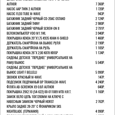
AUTHOR
7 360Р.
НАСОС AAP TWIN 2 AUTHOR
1 720Р.
НАСОС FLEXI TUBE M-WAVE
943Р.
БАГАЖНИК ЗАДНИЙ ЧЕРНЫЙ СD-20AC OSTAND
2 124Р.
БАГАЖНИК ЗАДНИЙ THINY
2 980Р.
БАГАЖНИК ЗАДНИЙ ЧЕРНЫЙ SCREW-ON II
2 791Р.
ВЕЛОКОМПЬЮТЕР VDO M1.1WL
3 940Р.
ПОКРЫШКА KENDA 20"Х1,75 K935 KHAN K-SHIELD
1 460Р.
ДЕРЖАТЕЛЬ СМАРТФОНА НА ВЫНОС РУЛЯ
2 190Р.
ДЕРЖАТЕЛЬ СМАРТФОНА НА РУЛЬ
1 105Р.
ПОКРЫШКА KENDA 26"Х 2,00 K878 KRISP
1 134Р.
СИДЕНЬЕ ДЕТСКОЕ "ПЕРЕДНЕЕ" УНИВЕРСАЛЬНОЕ НА
РАМУ/ВЫНОС
5 540Р.
СИДЕНЬЕ ДЕТСКОЕ "ПЕРЕДНЕЕ" УНИВЕРСАЛЬНОЕ НА
ВЫНОС LIGHT F BELLELLI
5 990Р.
ЗВОНОК КРАСНЫЙ M-WAVE
147Р.
ПОДСУМОК ПОДРАМНЫЙ BP TRIANGLEM-WAVE
4 240Р.
ФЛЯГА AB-SCREWON X9 0.8Л AUTHOR
640Р.
ПОКРЫШКА 29X2.10 (54-622) 00-011089 MTB H.R.T.
1 160Р.
ЗАМОК ВЕЛО ЦЕПЬ 10Х1200ММ НА КЛЮЧЕ С
НАВЕСНЫМ ЗАМКОМ ЧЕРНЫЙ HORST
2 762Р.
КРЫЛО ЗАДНЕЕ 28-29" С ФОНАРИКОМ SKS
NIGHTBLADE. (ГЕРМАНИЯ)
4 990Р.