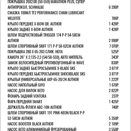
ПОКРЫШКА 26X2.00 (50-559) MARATHON PLUS, СУПЕР
АНТИПРОКОЛ, SCHWALBE
6 390Р.
СМАЗКА 100МЛ TF2 PERFORMANCE CHAIN LUBRICANT
WELDTITE
786Р.
КРЫЛО ПЕРЕДНЕЕ X-BOW QR. AUTHOR
1 428Р.
КРЫЛО ЗАДНЕЕ X-BOW AUTHOR
1 428Р.
ШЛЕМ ПОДРОСТКОВЫЙ TRIGGER 174 Р-Р 54-58СМ
AUTHOR
2 990Р.
ШЛЕМ СПОРТИВНЫЙ SKIFF 171 Р-Р 58-62СМ AUTHOR
7 070Р.
ПОКРЫШКА 280 X 65-203 СЛИК. HOTA
525Р.
КАМЕРА 26" X 2,125-2,3 (54/58-559), АВТО НИППЕЛЬ
343Р.
ЗАМОК ВЕЛОСИПЕДНЫЙ ПРОТИВОУГОННЫЙ M-WAVE
830Р.
КРЫЛО ЗАДНЕЕ БЫСТРОСЪЕМНОЕ X-BLADE SKS
3 871Р.
КРЫЛО ПЕРЕДНЕЕ БЫСТРОСЪЕМНОЕ SHOCKBLADE SKS
3 871Р.
КРЫЛЬЯ УНИВЕРСАЛЬНЫЕ AXP-65-20/24 AUTHOR
1 222Р.
НАСОС НАПОЛЬНЫЙ GIYO
1 670Р.
НАСОС ДЛЯ ВИЛОК ВЕТО
2 822Р.
ФОНАРЬ ЗАДНИЙ VENTURA
237Р.
ФАРА ПЕРЕДНЯЯ SMART
1 425Р.
ДЕРЖАТЕЛЬ ФЛЯГИ ABC-16N AUTHOR
740Р.
ШЛЕМ СПОРТИВНЫЙ SKIFF 191 PINK-NEON/BLACK Р-Р
52-58СМ AUTHOR
5 350Р.
НАСОС BOOSTER BLACK AUTHOR
2 109Р.
НАСОС BETO АЛЮМИНИЕВЫЙ ФРЕЗЕРОВАННЫЙ
3 550Р.