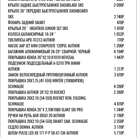
КРЫЛО ЗАДНЕЕ БЫСТРОСЪЕМНОЕ DASHBLADE SKS
2 090Р.
КРЫЛО 26" ПЕРЕДНЕЕ БЫСТРОСЪЕМНОЕ DASHBOARD
SKS
2 740Р.
ФОНАРЬ ЗАДНИЙ SMART
478Р.
КРЫЛЬЯ 20'' HIGHTREK JUNIOR SET SKS
1 470Р.
КОЛЕСА БАЛАНСИРНЫЕ 16-24''
1 652Р.
ТУКЛИПСЫ APD-TC313 AUTHOR
770Р.
НАСОС AAP JET MINI COMPOSITE 120PSI. AUTHOR
1 200Р.
БАГАЖНИК АЛЮМИНИЕВЫЙ 24-29" СВАРНОЙ. ЧЕРНЫЙ
4 194Р.
ПОКРЫШКА KENDA 26"Х2,10 K1010 NEVEGAL
1 447Р.
ПОДСУМОК ПОДСЕДЕЛЬНЫЙ A-S310 TPN МИНИ
AUTHOR
1 317Р.
ЗАМОК ВЕЛОСИПЕДНЫЙ ПРОТИВОУГОННЫЙ AUTHOR
3 670Р.
ПОКРЫШКА 26X1,75 (47-559) WINTER (100ШИПОВ).
SCHWALBE
4 390Р.
ПОКРЫШКА AUTHOR 26"Х2,10 ROCKET
2 280Р.
ПОКРЫШКА 26X2.10 (54-559) ROCKET RON, FOLDING.
SCHWALBE
4 870Р.
ПОКРЫШКА KENDA 26"Х 2,10K1080 SLANT SIX PRO
1 344Р.
РУЧКИ НА РУЛЬ AGR ERGO 20 AUTHOR
2 190Р.
ПОКРЫШКА 26X2.10 (54-559) SMART SAM. SCHWALBE
3 250Р.
СЕДЛО DONNA. AUTHOR
3 170Р.
ШЛЕМ PULSE LED X8 171 Р-Р 58-61 СМ AUTHOR
5 710Р.