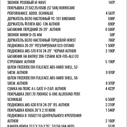
ЗВОНОК РОЗОВЫЙ M-WAVE
147Р.
ПОКРЫШКА 27.5X2.25/650B (57 584) HURRICANE
PERFORMANCE. ADDIX. SCHWALBE
4 567Р.
ДЕРЖАТЕЛЬ ВЕЛО НАСТЕННЫЙ YC-101 BIKEHAND
598Р.
ДЕРЖАТЕЛЬ ФЛЯГИ ABC-13N AUTHOR
690Р.
БАГАЖНИК ПЕРЕДНИЙ 26-29". AUTHOR
6 586Р.
ЗВОНОК МИНИ D=35 ММ
58Р.
ДЕРЖАТЕЛЬ ВЕЛО НАСТЕННЫЙ ТОРЦЕВОЙ HORST
786Р.
ПОДНОЖКА 20-29" РЕГУЛИРУЕМАЯ ECO OSTAND
1 500Р.
ПОДНОЖКА AKS-570 R18 24-29". ЧЕРНАЯ AUTHOR
3 190Р.
БАГАЖНИК НА ВИЛКУ 206-125ММ ACR-F05-ALU СО
СТРОПАМИ. AUTHOR
5 190Р.
ШЛЕМ FREERIDE/DH FULLFACE ABS-HARD SHELL, 52-
54СМ. AUTHOR
9 970Р.
ШЛЕМ FREERIDE/DH FULLFACE ABS-HARD SHELL, 56-
58СМ. AUTHOR
8 970Р.
СУМКА НА ПОЯС A-L GATE V=2.6Л. AUTHOR
4 422Р.
ПОКРЫШКА 28X1.70 700X45C G-ONE ALLROUND PERF.
SCHWALBE
6 560Р.
ПОДНОЖКА AKS-630 R18 24-29" RS. AUTHOR
3 310Р.
ПОКРЫШКА KENDA 26"Х 2,10 K898
1 540Р.
ПОДНОЖКА 8-16502110 ЦЕНТРАЛЬНОГО КРЕПЛЕНИЯ
AUTHOR
2 160Р.
КАМЕРА KENDA 27,5"Х 2.0-2.35", 52/58-584 АВТО
552Р.