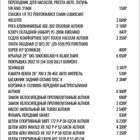
ПЕРЕХОДНИК ДЛЯ НАСОСОВ, PRESTA-АВТО, ЛАТУНЬ
SW-BND, 21ММ
150Р.
СМАЗКА 1Л TF2 PERFORMANCE CHAIN LUBRICANT.
WELDTITE
3 669Р.
РОГА АЛЮМИНИЕВЫЕ ABE-302 ERGOBAR AUTHOR
2 180Р.
КЛЮЧ СКЛАДНОЙ (НАБОР) YC-286N BIKEHAND
847Р.
СЕДЛО КОМФОРТНОЕ SOFT TOUCH VACUUM AUTHOR
3 350Р.
ЛЕНТА ОБОДНАЯ (2 ШТ) 26" (20-559) POLYURETHANE
SUPER H.P SCHWALBE
400Р.
КРЫЛЬЯ 29" SKS SHOCKBLADE+X-BLADE DARK.
6 650Р.
ПОКРЫШКА 26X2.10 (54-559) BILLY BONKERS
SCHWALBE
3 387Р.
КАМЕРА KENDA 28" 700 Х 28-45С АВТО НИППЕЛЬ
530Р.
БАГАЖНИК ЗАДНИЙ OSTAND DISC II
2 384Р.
КОРЗИНА 8-15290005 ПЕРЕДНЯЯ БЫСТРОСЪЕМНАЯ
AUTHOR
6 900Р.
ЗАМОК ВЕЛОСИПЕДНЫЙ ПРОТИВОУГОННЫЙ AUTHOR
680Р.
ЗАМОК ВЕЛОСИПЕДНЫЙ ПРОТИВОУГОННЫЙ AUTHOR
2 038Р.
НАСОС НАПОЛЬНЫЙ AIR TURBO AUTHOR
3 540Р.
ФОНАРЬ ПЕРЕДНИЙ SMART
930Р.
ШЛЕМ СПОРТИВНЫЙ SKIFF 172 Р-Р 58-62СМ AUTHOR
6 230Р.
ШЛЕМ AERO INMOLD X8 162 Р-Р 52-58СМ AUTHOR
4 300Р.
ШЛЕМ AERO INMOLD X8 162 Р-Р 58-62СМ AUTHOR
7 350Р.
ШЛЕМ СПОРТИВНЫЙ CREEK HST 161Р-Р 57-60 СМ