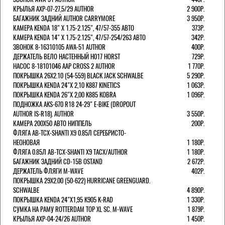
КРЫЛЬЯ AXP-07-27,5/29 AUTHOR
2 900Р.
БАГАЖНИК ЗАДНИЙ AUTHOR CARRYMORE
3 950Р.
КАМЕРА KENDA 18" Х 1.75-2.125", 47/57-355 АВТО
373Р.
КАМЕРА KENDA 14" Х 1.75-2.125", 47/57-254/263 АВТО
342Р.
ЗВОНОК 8-16310105 AWA-51 AUTHOR
400Р.
ДЕРЖАТЕЛЬ ВЕЛО НАСТЕННЫЙ H017 HORST
729Р.
НАСОС 8-18101046 AAP CROSS 2 AUTHOR
1 770Р.
ПОКРЫШКА 26X2.10 (54-559) BLACK JACK SCHWALBE
5 290Р.
ПОКРЫШКА KENDA 24"Х 2,10 K887 KINETICS
1 063Р.
ПОКРЫШКА KENDA 26"Х 2,00 K885 KOBRA
1 096Р.
ПОДНОЖКА AKS-670 R18 24-29" E-BIKE (DROPOUT
AUTHOR IS-R18). AUTHOR
3 550Р.
КАМЕРА 200Х50 АВТО НИППЕЛЬ
200Р.
ФЛЯГА AB-TCX-SHANTI X9 0.85Л СЕРЕБРИСТО-
НЕОНОВАЯ
1 180Р.
ФЛЯГА 0.85Л AB-TCX-SHANTI X9 TACX/AUTHOR
1 180Р.
БАГАЖНИК ЗАДНИЙ CD-15B OSTAND
2 672Р.
ДЕРЖАТЕЛЬ ФЛЯГИ M-WAVE
402Р.
ПОКРЫШКА 29X2.00 (50-622) HURRICANE GREENGUARD.
SCHWALBE
4 890Р.
ПОКРЫШКА KENDA 24"Х1,95 K905 K-RAD
1 330Р.
СУМКА НА РАМУ ROTTERDAM TOP XL SC. M-WAVE
1 879Р.
КРЫЛЬЯ AXP-04-24/26 AUTHOR
1 450Р.