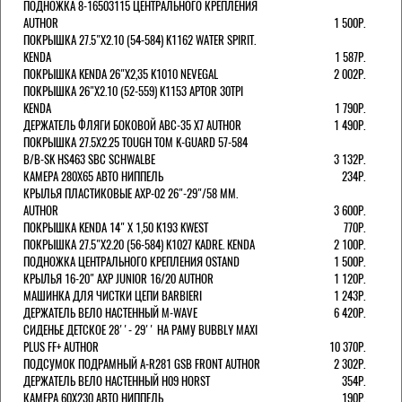
ПОДНОЖКА 8-16503115 ЦЕНТРАЛЬНОГО КРЕПЛЕНИЯ
AUTHOR
1 500Р.
ПОКРЫШКА 27.5"Х2.10 (54-584) K1162 WATER SPIRIT.
KENDA
1 587Р.
ПОКРЫШКА KENDA 26"Х2,35 K1010 NEVEGAL
2 002Р.
ПОКРЫШКА 26"Х2.10 (52-559) K1153 APTOR 30TPI
KENDA
1 790Р.
ДЕРЖАТЕЛЬ ФЛЯГИ БОКОВОЙ ABC-35 X7 AUTHOR
1 490Р.
ПОКРЫШКА 27.5X2.25 TOUGH TOM K-GUARD 57-584
B/B-SK HS463 SBC SCHWALBE
3 132Р.
КАМЕРА 280Х65 АВТО НИППЕЛЬ
234Р.
КРЫЛЬЯ ПЛАСТИКОВЫЕ AXP-02 26"-29"/58 ММ.
AUTHOR
3 600Р.
ПОКРЫШКА KENDA 14" Х 1,50 K193 KWEST
770Р.
ПОКРЫШКА 27.5"Х2.20 (56-584) K1027 KADRE. KENDA
2 100Р.
ПОДНОЖКА ЦЕНТРАЛЬНОГО КРЕПЛЕНИЯ OSTAND
1 500Р.
КРЫЛЬЯ 16-20" AXP JUNIOR 16/20 AUTHOR
1 120Р.
МАШИНКА ДЛЯ ЧИСТКИ ЦЕПИ BARBIERI
1 243Р.
ДЕРЖАТЕЛЬ ВЕЛО НАСТЕННЫЙ M-WAVE
6 420Р.
СИДЕНЬЕ ДЕТСКОЕ 28''- 29'' НА РАМУ BUBBLY MAXI
PLUS FF+ AUTHOR
10 370Р.
ПОДСУМОК ПОДРАМНЫЙ A-R281 GSB FRONT AUTHOR
2 302Р.
ДЕРЖАТЕЛЬ ВЕЛО НАСТЕННЫЙ H09 HORST
354Р.
КАМЕРА 60X230 АВТО НИППЕЛЬ
190Р.