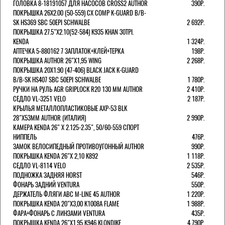
ГОЛОВКА 8-18191057 ДЛЯ НАСОСОВ CROSS2 AUTHOR
390Р.
ПОКРЫШКА 26X2.00 (50-559) CX COMP K-GUARD B/B-
SK HS369 SBC 50EPI SCHWALBE
2 692Р.
ПОКРЫШКА 27.5"Х2.10(52-584) K935 KHAN 30TPI.
KENDA
1 324Р.
АПТЕЧКА 5-880162 7 ЗАПЛАТОК+КЛЕЙ+ТЕРКА
198Р.
ПОКРЫШКА AUTHOR 26"Х1,95 WING
2 268Р.
ПОКРЫШКА 20X1.90 (47-406) BLACK JACK K-GUARD
B/B-SK HS407 SBC 50EPI SCHWALBE
1 780Р.
РУЧКИ НА РУЛЬ AGR GRIPLOCK R20 130 ММ AUTHOR
2 410Р.
СЕДЛО VL-3251 VELO
2 187Р.
КРЫЛЬЯ МЕТАЛЛОПЛАСТИКОВЫЕ AXP-53 BLK
28"Х53ММ AUTHOR (ИТАЛИЯ)
2 990Р.
КАМЕРА KENDA 26" Х 2.125-2.35", 50/60-559 СПОРТ
НИППЕЛЬ
476Р.
ЗАМОК ВЕЛОСИПЕДНЫЙ ПРОТИВОУГОННЫЙ AUTHOR
990Р.
ПОКРЫШКА KENDA 26"Х 2,10 K892
1 118Р.
СЕДЛО VL-8114 VELO
2 535Р.
ПОДНОЖКА ЗАДНЯЯ HORST
546Р.
ФОНАРЬ ЗАДНИЙ VENTURA
550Р.
ДЕРЖАТЕЛЬ ФЛЯГИ АВС M-LINE 45 AUTHOR
1 220Р.
ПОКРЫШКА KENDA 20"Х3,00 K1008A FLAME
1 988Р.
ФАРА+ФОНАРЬ С ЛИНЗАМИ VENTURA
435Р.
ПОКРЫШКА KENDA 26"Х1,95 K946 KLONDIKE
4 790Р.