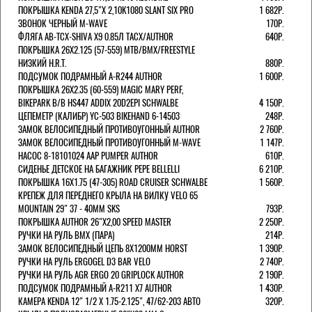
ПОКРЫШКА KENDA 27,5"Х 2,10K1080 SLANT SIX PRO
1 682Р.
ЗВОНОК ЧЕРНЫЙ M-WAVE
170Р.
ФЛЯГА AB-TCX-SHIVA X9 0.85Л TACX/AUTHOR
640Р.
ПОКРЫШКА 26X2.125 (57-559) MTB/BMX/FREESTYLE
НИЗКИЙ H.R.T.
880Р.
ПОДСУМОК ПОДРАМНЫЙ A-R244 AUTHOR
1 600Р.
ПОКРЫШКА 26X2.35 (60-559) MAGIC MARY PERF,
BIKEPARK B/B HS447 ADDIX 20D2EPI SCHWALBE
4 150Р.
ЦЕПЕМЕТР (КАЛИБР) YC-503 BIKEHAND 6-14503
248Р.
ЗАМОК ВЕЛОСИПЕДНЫЙ ПРОТИВОУГОННЫЙ AUTHOR
2 760Р.
ЗАМОК ВЕЛОСИПЕДНЫЙ ПРОТИВОУГОННЫЙ M-WAVE
1 147Р.
НАСОС 8-18101024 AAP PUMPER AUTHOR
610Р.
СИДЕНЬЕ ДЕТСКОЕ НА БАГАЖНИК PEPE BELLELLI
6 210Р.
ПОКРЫШКА 16X1.75 (47-305) ROAD CRUISER SCHWALBE
1 560Р.
КРЕПЕЖ ДЛЯ ПЕРЕДНЕГО КРЫЛА НА ВИЛКУ VELO 65
MOUNTAIN 29" 37 - 40ММ SKS
793Р.
ПОКРЫШКА AUTHOR 26"Х2,00 SPEED MASTER
2 250Р.
РУЧКИ НА РУЛЬ BMX (ПАРА)
214Р.
ЗАМОК ВЕЛОCИПЕДНЫЙ ЦЕПЬ 8Х1200ММ HORST
1 390Р.
РУЧКИ НА РУЛЬ ERGOGEL D3 BAR VELO
2 740Р.
РУЧКИ НА РУЛЬ AGR ERGO 20 GRIPLOCK AUTHOR
2 190Р.
ПОДСУМОК ПОДРАМНЫЙ A-R211 X7 AUTHOR
1 430Р.
КАМЕРА KENDA 12" 1/2 Х 1.75-2.125", 47/62-203 АВТО
320Р.