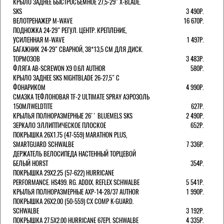
КРЫЛО ЗАДНЕЕ БЫСТРОСЪЕМНОЕ 27,5-29" X-BLADE.
SKS
3 490Р.
ВЕЛОТРЕНАЖЕР M-WAVE
16 670Р.
ПОДНОЖКА 24-29" РЕГУЛ. ЦЕНТР. КРЕПЛЕНИЕ,
УСИЛЕННАЯ M-WAVE
1 497Р.
БАГАЖНИК 24-29" СВАРНОЙ, 38*13,5 СМ ДЛЯ ДИСК.
ТОРМОЗОВ
3 483Р.
ФЛЯГА AB-SCREWON X9 0.6Л AUTHOR
580Р.
КРЫЛО ЗАДНЕЕ SKS NIGHTBLADE 26-27,5" С
ФОНАРИКОМ
4 990Р.
СМАЗКА ТЕФЛОНОВАЯ TF-2 ULTIMATE SPRAY АЭРОЗОЛЬ
150МЛWELDTITE
627Р.
КРЫЛЬЯ ПОЛНОРАЗМЕРНЫЕ 26'' BLUEMELS SKS
2 490Р.
ЗЕРКАЛО ЭЛЛИПТИЧЕСКОЕ ПЛОСКОЕ
652Р.
ПОКРЫШКА 26X1.75 (47-559) MARATHON PLUS,
SMARTGUARD SCHWALBE
7 336Р.
ДЕРЖАТЕЛЬ ВЕЛОCИПЕДА НАСТЕННЫЙ ТОРЦЕВОЙ
БЕЛЫЙ HORST
354Р.
ПОКРЫШКА 29X2.25 (57-622) HURRICANE
PERFORMANCE. HS499. RG. ADDIX. REFLEX SCHWALBE
5 541Р.
КРЫЛЬЯ ПОЛНОРАЗМЕРНЫЕ AXP-14-28/37 AUTHOR
1 990Р.
ПОКРЫШКА 26X2.00 (50-559) CX COMP K-GUARD.
SCHWALBE
3 192Р.
ПОКРЫШКА 27.5X2.00 HURRICANE 67EPI. SCHWALBE
4 335Р.