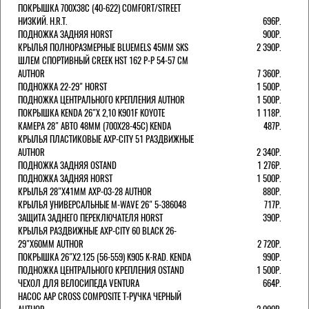
ПОКРЫШКА 700X38С (40-622) COMFORT/STREET
НИЗКИЙ. H.R.T.
696Р.
ПОДНОЖКА ЗАДНЯЯ HORST
900Р.
КРЫЛЬЯ ПОЛНОРАЗМЕРНЫЕ BLUEMELS 45MM SKS
2 390Р.
ШЛЕМ СПОРТИВНЫЙ CREEK HST 162 Р-Р 54-57 СМ
AUTHOR
7 360Р.
ПОДНОЖКА 22-29" HORST
1 500Р.
ПОДНОЖКА ЦЕНТРАЛЬНОГО КРЕПЛЕНИЯ AUTHOR
1 500Р.
ПОКРЫШКА KENDA 26"Х 2,10 K901F KOYOTE
1 118Р.
КАМЕРА 28" АВТО 48ММ (700Х28-45С) KENDA
487Р.
КРЫЛЬЯ ПЛАСТИКОВЫЕ AXP-CITY 51 РАЗДВИЖНЫЕ
AUTHOR
2 340Р.
ПОДНОЖКА ЗАДНЯЯ OSTAND
1 276Р.
ПОДНОЖКА ЗАДНЯЯ HORST
1 500Р.
КРЫЛЬЯ 28"Х41ММ AXP-03-28 AUTHOR
880Р.
КРЫЛЬЯ УНИВЕРСАЛЬНЫЕ M-WAVE 26" 5-386048
717Р.
ЗАЩИТА ЗАДНЕГО ПЕРЕКЛЮЧАТЕЛЯ HORST
390Р.
КРЫЛЬЯ РАЗДВИЖНЫЕ AXP-CITY 60 BLACK 26-
29"Х60ММ AUTHOR
2 720Р.
ПОКРЫШКА 26"Х2.125 (56-559) K905 K-RAD. KENDA
990Р.
ПОДНОЖКА ЦЕНТРАЛЬНОГО КРЕПЛЕНИЯ OSTAND
1 500Р.
ЧЕХОЛ ДЛЯ ВЕЛОСИПЕДА VENTURA
664Р.
НАСОС AAP CROSS COMPOSITE Т-РУЧКА ЧЕРНЫЙ