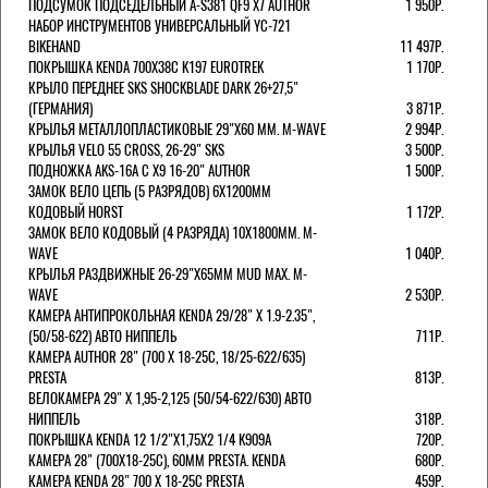
ПОДСУМОК ПОДСЕДЕЛЬНЫЙ A-S381 QF9 X7 AUTHOR
1 950Р.
НАБОР ИНСТРУМЕНТОВ УНИВЕРСАЛЬНЫЙ YC-721
BIKEHAND
11 497Р.
ПОКРЫШКА KENDA 700Х38С K197 EUROTREK
1 170Р.
КРЫЛО ПЕРЕДНЕЕ SKS SHOCKBLADE DARK 26+27,5"
(ГЕРМАНИЯ)
3 871Р.
КРЫЛЬЯ МЕТАЛЛОПЛАСТИКОВЫЕ 29"Х60 ММ. M-WAVE
2 994Р.
КРЫЛЬЯ VELO 55 CROSS, 26-29" SKS
3 500Р.
ПОДНОЖКА AKS-16A C X9 16-20" AUTHOR
1 500Р.
ЗАМОК ВЕЛО ЦЕПЬ (5 РАЗРЯДОВ) 6Х1200ММ
КОДОВЫЙ HORST
1 172Р.
ЗАМОК ВЕЛО КОДОВЫЙ (4 РАЗРЯДА) 10Х1800ММ. M-
WAVE
1 040Р.
КРЫЛЬЯ РАЗДВИЖНЫЕ 26-29"Х65ММ MUD MAX. M-
WAVE
2 530Р.
КАМЕРА АНТИПРОКОЛЬНАЯ KENDA 29/28" Х 1.9-2.35",
(50/58-622) АВТО НИППЕЛЬ
711Р.
КАМЕРА AUTHOR 28" (700 Х 18-25С, 18/25-622/635)
PRESTA
813Р.
ВЕЛОКАМЕРА 29" X 1,95-2,125 (50/54-622/630) АВТО
НИППЕЛЬ
318Р.
ПОКРЫШКА KENDA 12 1/2"Х1,75X2 1/4 K909A
720Р.
КАМЕРА 28" (700Х18-25С), 60ММ PRESTA. KENDA
680Р.
КАМЕРА KENDA 28" 700 Х 18-25С PRESTA
459Р.