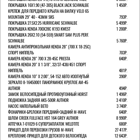
ПОКРЫШКА 16X1.90 (47-305) BLACK JACK SCHWALBE
1 450Р.
КРЕПЕЖ ДЛЯ ПЕРЕДНЕГО КРЫЛА НА ВИЛКУ VELO 65
MOUNTAIN 29" 40 - 43ММ SKS
793Р.
ПОКРЫШКА 27.5X2.25 HURRICANE SCHWALBE
5 499Р.
ПОКРЫШКА KENDA 700Х28С K193 KWEST
1 200Р.
ПОКРЫШКА 26X2.10 (54-559) SMART SAM PLUS PERF.
SCHWALBE
5 760Р.
КАМЕРА АНТИПРОКОЛЬНАЯ KENDA 28" (700 Х 18-25C)
СПОРТ НИППЕЛЬ
703Р.
КАМЕРА KENDA 28" 700 Х 28-45С PRESTA
640Р.
КАМЕРА KENDA 20" Х 1 3/8", 32/37-438/451 СПОРТ
НИППЕЛЬ
481Р.
КАМЕРА KENDA 10" Х 2.00", 54-152 АВТО ИЗОГНУТЫЙ
390Р.
ЗЕРКАЛО 8-16450001 ПАНОРАМНОЕ КРУГЛОЕ AM-45
AUTHOR
494Р.
ЗАМОК ВЕЛОСИПЕДНЫЙ ПРОТИВОУГОННЫЙ HORST
1 496Р.
ПОДНОЖКА ЗАДНЯЯ AKS-500R AUTHOR
3 410Р.
НАСОС НАПОЛЬНЫЙ BETO
3 740Р.
ФОНАРИКИ-БРЕЛОКИ ПЕРЕДНИЙ+ЗАДНИЙ M-WAVE
640Р.
ШЛЕМ CREEK FULLFACE HST 164 GREY AUTHOR
8 990Р.
АПТЕЧКА 7-01029 6 СУПЕРЗАПЛАТОК WELDTITE
680Р.
ПРИЦЕП ДЛЯ ПЕРЕВОЗКИ ГРУЗОВ M-WAVE
27 417Р.
КРЕПЛЕНИЕ-ПРИЦЕП ДЛЯ ДЕТСКОГО ВЕЛОСИПЕДА
12 643Р.