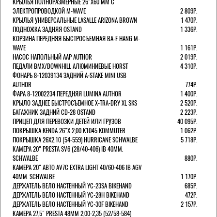
КРЫЛЬЯ ПОЛНОРАЗМЕРНЫЕ 26"Х60 ММ С
ЭЛЕКТРОПРОВОДКОЙ M-WAVE
2 809Р.
КРЫЛЬЯ УНИВЕРСАЛЬНЫЕ LASALLE ARIZONA BROWN
1 470Р.
ПОДНОЖКА ЗАДНЯЯ OSTAND
1 336Р.
КОРЗИНА ПЕРЕДНЯЯ БЫСТРОСЪЕМНАЯ BA-F HANG M-
WAVE
1 161Р.
НАСОС НАПОЛЬНЫЙ AAP AUTHOR
2 019Р.
ПЕДАЛИ BMX/DOWNHILL АЛЮМИНИЕВЫЕ HORST
4 310Р.
ФОНАРЬ 8-12039134 ЗАДНИЙ A-STAKE MINI USB
AUTHOR
774Р.
ФАРА 8-12002234 ПЕРЕДНЯЯ LUMINA AUTHOR
1 400Р.
КРЫЛО ЗАДНЕЕ БЫСТРОСЪЕМНОЕ X-TRA-DRY XL SKS
2 520Р.
БАГАЖНИК ЗАДНИЙ CD-28 OSTAND
2 223Р.
ПРИЦЕП ДЛЯ ПЕРЕВОЗКИ ДЕТЕЙ ИЛИ ГРУЗОВ
40 095Р.
ПОКРЫШКА KENDA 26"Х 2,00 K1045 KOMMUTER
1 062Р.
ПОКРЫШКА 26X2.10 (54-559) HURRICANE SCHWALBE
5 718Р.
КАМЕРА 20" PRESTA SV6 (28/40-406) IB 40MM.
SCHWALBE
880Р.
КАМЕРА 20" АВТО AV7C EXTRA LIGHT 40/60-406 IB AGV
40MM. SCHWALBE
1 170Р.
ДЕРЖАТЕЛЬ ВЕЛО НАСТЕННЫЙ YC-23SA BIKEHAND
685Р.
ДЕРЖАТЕЛЬ ВЕЛО НАСТЕННЫЙ YC-28H BIKEHAND
472Р.
ДЕРЖАТЕЛЬ ВЕЛО НАСТЕННЫЙ YC-30F BIKEHAND
2 157Р.
КАМЕРА 27,5" PRESTA 48ММ 2,00-2,35 (52/58-584)