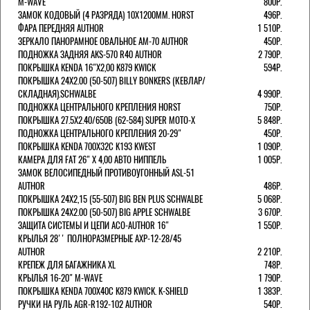
M-WAVE
800Р.
ЗАМОК КОДОВЫЙ (4 РАЗРЯДА) 10Х1200ММ. HORST
496Р.
ФАРА ПЕРЕДНЯЯ AUTHOR
1 510Р.
ЗЕРКАЛО ПАНОРАМНОЕ ОВАЛЬНОЕ AM-70 AUTHOR
450Р.
ПОДНОЖКА ЗАДНЯЯ AKS-570 R40 AUTHOR
2 790Р.
ПОКРЫШКА KENDA 16"Х2,00 K879 KWICK
594Р.
ПОКРЫШКА 24X2.00 (50-507) BILLY BONKERS (КЕВЛАР/
СКЛАДНАЯ).SCHWALBE
4 990Р.
ПОДНОЖКА ЦЕНТРАЛЬНОГО КРЕПЛЕНИЯ HORST
750Р.
ПОКРЫШКА 27.5X2.40/650B (62-584) SUPER MOTO-X
5 848Р.
ПОДНОЖКА ЦЕНТРАЛЬНОГО КРЕПЛЕНИЯ 20-29"
450Р.
ПОКРЫШКА KENDA 700Х32С K193 KWEST
1 090Р.
КАМЕРА ДЛЯ FAT 26" X 4,00 АВТО НИППЕЛЬ
1 005Р.
ЗАМОК ВЕЛОСИПЕДНЫЙ ПРОТИВОУГОННЫЙ ASL-51
AUTHOR
486Р.
ПОКРЫШКА 24X2,15 (55-507) BIG BEN PLUS SCHWALBE
5 068Р.
ПОКРЫШКА 24X2.00 (50-507) BIG APPLE SCHWALBE
3 670Р.
ЗАЩИТА СИСТЕМЫ И ЦЕПИ ACO-AUTHOR 16"
1 550Р.
КРЫЛЬЯ 28'' ПОЛНОРАЗМЕРНЫЕ AXP-12-28/45
AUTHOR
2 210Р.
КРЕПЕЖ ДЛЯ БАГАЖНИКА XL
748Р.
КРЫЛЬЯ 16-20" M-WAVE
1 790Р.
ПОКРЫШКА KENDA 700Х40С K879 KWICK. K-SHIELD
1 383Р.
РУЧКИ НА РУЛЬ AGR-R192-102 AUTHOR
540Р.