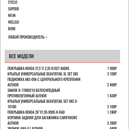
CYCLO
SUPERB
NFUN
WELLGO
BONE
ЛЮБОЙ ПРОИЗВОДИТЕЛЬ
ВСЕ МОДЕЛИ
ПОКРЫШКА KENDA 27,5"Х 2,35 K1027 KADRE
1 990Р.
КРЫЛЬЯ УНИВЕРСАЛЬНЫЕ BEAVERTAIL XL SET SKS
3 108Р.
ПОДНОЖКА AKS-09A C ЦЕНТРАЛЬНОГО КРЕПЛЕНИЯ
AUTHOR
2 490Р.
ЗАМОК 8-17060210 ВЕЛОСИПЕДНЫЙ
ПРОТИВОУГОННЫЙ AUTHOR
1 430Р.
КРЫЛЬЯ УНИВЕРСАЛЬНЫЕ BEAVERTAIL SET SKS 0-
10100
3 108Р.
ПОКРЫШКА KENDA 26"Х1,95 K905 K-RAD
1 240Р.
КОРЗИНА ЗАДНЯЯ ДЛЯ БАГАЖНИКА CARRYMORE
AUTHOR
3 280Р.
ЗВОНОК AWA-51 AUTHOR
440Р.