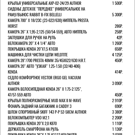
КРЫЛЬЯ УНИВЕРСАЛЬНЫЕ AXP-02-24/29 AUTHOR
1 500Р.
СИДЕНЬЕ ДЕТСКОЕ "ПЕРЕДНЕЕ" УНИВЕРСАЛЬНОЕ НА
РАМУ/ВЫНОС RABBIT B-FIX BELLELLI
5 300Р.
КАМЕРА 700" Х 18/23C (23-622/630) НИППЕЛЬ PRESTA.
HORST
286Р.
КАМЕРА 26" X 1,95-2,125 (50/54-559), АВТО НИППЕЛЬ
258Р.
ЗАГЛУШКИ ДЛЯ РУЧЕК НА РУЛЬ
42Р.
ВЕЛОКАМЕРА 20" Х 4 1/4" АВТО
1 260Р.
ПОКРЫШКА KENDA 20"Х1,5 K1038
658Р.
МАШИНКА ДЛЯ ЧИСТКИ ЦЕПИ WELDTITE
4 125Р.
КАМЕРА 28"/700 PRESTA 48ММ 35/45Х622/630 H.R.T.
450Р.
КАМЕРА 20" АВТО "УЗКАЯ" 1.25-1.50 (32/40-406)
KENDA
414Р.
СЕДЛО КОМФОРТНОЕ VECTOR ERGO GEL VACUUM
AUTHOR
3 090Р.
КАМЕРА ВЕЛОСИПЕДНАЯ KENDA 26" Х 1.75-2.125",
47/57-559 АВТО
450Р.
КРЫЛЬЯ ПОЛНОРАЗМЕРНЫЕ MUD MAX II M-WAVE
2 910Р.
ФОНАРЬ ЗАДНИЙ НА БАГАЖНИК A CADDY 3
690Р.
ШЛЕМ СПОРТИВНЫЙ SKIFF 143 Р-Р 52-58СМ AUTHOR
3 380Р.
ВЕЛОКОМПЬЮТЕР VDO M2.1
2 200Р.
ПОКРЫШКА KENDA 20"Х 2,0 K870
1 110Р.
ДЕРЖАТЕЛЬ СМАРТФОНА НА РУЛЬ
1 136Р.
ПОКРЫШКА KENDA 26"Х 1,75 K1112 KOLONIZER
2 076Р.