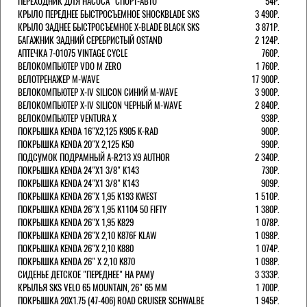
ПЕРЕХОДНИК ДЛЯ НАСОСА "СПОРТ-АВТО"
54Р.
КРЫЛО ПЕРЕДНЕЕ БЫСТРОСЪЕМНОЕ SHOCKBLADE SKS
3 490Р.
КРЫЛО ЗАДНЕЕ БЫСТРОСЪЕМНОЕ X-BLADE BLACK SKS
3 871Р.
БАГАЖНИК ЗАДНИЙ СЕРЕБРИСТЫЙ OSTAND
2 124Р.
АПТЕЧКА 7-01075 VINTAGE CYCLE
760Р.
ВЕЛОКОМПЬЮТЕР VDO M ZERO
1 760Р.
ВЕЛОТРЕНАЖЕР M-WAVE
17 900Р.
ВЕЛОКОМПЬЮТЕР X-IV SILICON СИНИЙ M-WAVE
3 900Р.
ВЕЛОКОМПЬЮТЕР X-IV SILICON ЧЕРНЫЙ M-WAVE
2 840Р.
ВЕЛОКОМПЬЮТЕР VENTURA Х
938Р.
ПОКРЫШКА KENDA 16"Х2,125 K905 K-RAD
900Р.
ПОКРЫШКА KENDA 20"Х 2,125 K50
990Р.
ПОДСУМОК ПОДРАМНЫЙ A-R213 X9 AUTHOR
2 340Р.
ПОКРЫШКА KENDA 24"Х1 3/8" K143
730Р.
ПОКРЫШКА KENDA 24"Х1 3/8" K143
909Р.
ПОКРЫШКА KENDA 26"Х 1,95 K193 KWEST
1 510Р.
ПОКРЫШКА KENDA 26"Х 1,95 K1104 50 FIFTY
1 380Р.
ПОКРЫШКА KENDA 26"Х 1,95 K829
1 078Р.
ПОКРЫШКА KENDA 26"Х 2,10 K876F KLAW
1 098Р.
ПОКРЫШКА KENDA 26"Х 2,10 K880
1 074Р.
ПОКРЫШКА KENDA 26" Х 2,10 K870
1 098Р.
СИДЕНЬЕ ДЕТСКОЕ "ПЕРЕДНЕЕ" НА РАМУ
3 333Р.
КРЫЛЬЯ SKS VELO 65 MOUNTAIN, 26" 65 ММ
1 700Р.
ПОКРЫШКА 20X1.75 (47-406) ROAD CRUISER SCHWALBE
1 945Р.