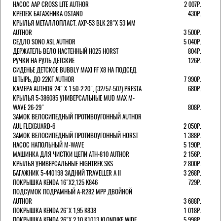
НАСОС AAP CROSS LITE AUTHOR
2 007Р.
КРЕПЕЖ БАГАЖНИКА OSTAND
430Р.
КРЫЛЬЯ МЕТАЛЛОПЛАСТ. AXP-53 BLK 28"Х 53 ММ
AUTHOR
3 500Р.
СЕДЛО SONO ASL AUTHOR
5 040Р.
ДЕРЖАТЕЛЬ ВЕЛО НАСТЕННЫЙ H025 HORST
804Р.
РУЧКИ НА РУЛЬ ДЕТСКИЕ
126Р.
СИДЕНЬЕ ДЕТСКОЕ BUBBLY MAXI FF X8 НА ПОДСЕД.
ШТЫРЬ, ДО 22КГ AUTHOR
7 990Р.
КАМЕРА AUTHOR 24" Х 1.50-2.20", (32/57-507) PRESTA
680Р.
КРЫЛЬЯ 5-386085 УНИВЕРСАЛЬНЫЕ MUD MAX M-
WAVE 26-29"
808Р.
ЗАМОК ВЕЛОСИПЕДНЫЙ ПРОТИВОУГОННЫЙ AUTHOR
AUL FLEXGUARD-6
2 050Р.
ЗАМОК ВЕЛОСИПЕДНЫЙ ПРОТИВОУГОННЫЙ HORST
1 388Р.
НАСОС НАПОЛЬНЫЙ M-WAVE
5 190Р.
МАШИНКА ДЛЯ ЧИСТКИ ЦЕПИ ATH-810 AUTHOR
2 156Р.
КРЫЛЬЯ УНИВЕРСАЛЬНЫЕ HIGHTREK SKS
2 800Р.
БАГАЖНИК 5-440198 ЗАДНИЙ TRAVELLER A II
3 268Р.
ПОКРЫШКА KENDA 16"Х2,125 K846
729Р.
ПОДСУМОК ПОДРАМНЫЙ A-R282 MPP ДВОЙНОЙ
AUTHOR
3 688Р.
ПОКРЫШКА KENDA 26"Х 1,95 K838
1 018Р.
ПОКРЫШКА KENDA 26"Х 2,10 K1013 KLONDIKE WIDE
5 998Р.