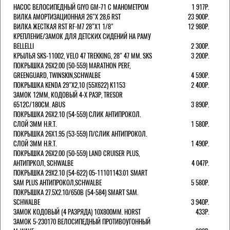
НАСОС ВЕЛОСИПЕДНЫЙ GIYO GM-71 С МАНОМЕТРОМ
1 917Р.
ВИЛКА АМОРТИЗАЦИОННАЯ 26"Х 28,6 RST
23 900Р.
ВИЛКА ЖЕСТКАЯ RST RF-M7 28"Х1 1/8"
12 980Р.
КРЕПЛЕНИЕ/ЗАМОК ДЛЯ ДЕТСКИХ СИДЕНИЙ НА РАМУ
BELLELLI
2 300Р.
КРЫЛЬЯ SKS-11002, VELO 47 TREKKING, 28" 47 ММ. SKS
3 200Р.
ПОКРЫШКА 26X2.00 (50-559) MARATHON PERF,
GREENGUARD, TWINSKIN,SCHWALBE
4 590Р.
ПОКРЫШКА KENDA 29"Х2,10 (55X622) K1153
2 400Р.
ЗАМОК 12ММ, КОДОВЫЙ 4-Х РАЗР, TRESOR
6512C/180СМ. ABUS
3 890Р.
ПОКРЫШКА 26X2.10 (54-559) СЛИК АНТИПРОКОЛ.
СЛОЙ 3ММ H.R.T.
1 580Р.
ПОКРЫШКА 26X1.95 (53-559) П/СЛИК АНТИПРОКОЛ.
СЛОЙ 3ММ H.R.T.
1 490Р.
ПОКРЫШКА 26X2.00 (50-559) LAND CRUISER PLUS,
АНТИПРКОЛ, SCHWALBE
4 047Р.
ПОКРЫШКА 29X2.10 (54-622) 05-11101143.01 SMART
SAM PLUS АНТИПРОКОЛ,SCHWALBE
5 580Р.
ПОКРЫШКА 27.5X2.10/650B (54-584) SMART SAM.
SCHWALBE
3 940Р.
ЗАМОК КОДОВЫЙ (4 РАЗРЯДА) 10Х800ММ. HORST
433Р.
ЗАМОК 5-230170 ВЕЛОСИПЕДНЫЙ ПРОТИВОУГОННЫЙ