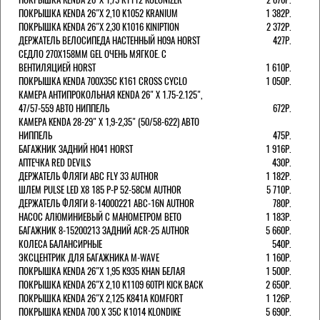
ПОКРЫШКА KENDA 26"Х 2,10 K1052 KRANIUM
1 382Р.
ПОКРЫШКА KENDA 26"Х 2,30 K1016 KINIPTION
2 372Р.
ДЕРЖАТЕЛЬ ВЕЛОСИПЕДА НАСТЕННЫЙ H09A HORST
427Р.
СЕДЛО 270Х158ММ GEL ОЧЕНЬ МЯГКОЕ. С
ВЕНТИЛЯЦИЕЙ HORST
1 610Р.
ПОКРЫШКА KENDA 700Х35С K161 CROSS CYCLO
1 050Р.
КАМЕРА АНТИПРОКОЛЬНАЯ KENDA 26" Х 1.75-2.125",
47/57-559 АВТО НИППЕЛЬ
672Р.
КАМЕРА KENDA 28-29" Х 1,9-2,35" (50/58-622) АВТО
НИППЕЛЬ
475Р.
БАГАЖНИК ЗАДНИЙ H041 HORST
1 916Р.
АПТЕЧКА RED DEVILS
430Р.
ДЕРЖАТЕЛЬ ФЛЯГИ АВС FLY 33 AUTHOR
1 182Р.
ШЛЕМ PULSE LED X8 185 Р-Р 52-58СМ AUTHOR
5 710Р.
ДЕРЖАТЕЛЬ ФЛЯГИ 8-14000221 ABC-16N AUTHOR
780Р.
НАСОС АЛЮМИНИЕВЫЙ С МАНОМЕТРОМ BETO
1 183Р.
БАГАЖНИК 8-15200213 ЗАДНИЙ ACR-25 AUTHOR
5 660Р.
КОЛЕСА БАЛАНСИРНЫЕ
540Р.
ЭКСЦЕНТРИК ДЛЯ БАГАЖНИКА M-WAVE
1 160Р.
ПОКРЫШКА KENDA 26"Х 1,95 K935 KHAN БЕЛАЯ
1 500Р.
ПОКРЫШКА KENDA 26"Х 2,10 K1109 60TPI KICK BACK
2 650Р.
ПОКРЫШКА KENDA 26"Х 2,125 K841A KOMFORT
1 126Р.
ПОКРЫШКА KENDA 700 Х 35С К1014 KLONDIKE
5 690Р.