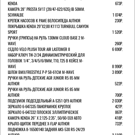
KENDA
673Р.
КАМЕРА 28" PRESTA SV17 (28/47-622/635) IB 50MM.
SCHWALBE
1 074Р.
КРЕПЕЖ НАСОСОВ К РАМЕ ВЕЛОСИПЕДА AUTHOR
230Р.
ПОКРЫШКА KENDA 29"Х2,00 K1113 TURNBULL CANYON
SPORT
1 520Р.
РУЧКИ (ГРИПСЫ) НА РУЛЬ 130ММ CLOUD BASE 2 M-
WAVE
260Р.
СЕДЛО VELO PLUSH TOUR AIR LASTOMER II
6 690Р.
НАБОР КЛЮЧ TW-2/24 ДИНАМОМЕТРИЧЕСКИЙ ДЛЯ
ГОЛОВОК 1/4", 3/4/5/6/8ММ, T10, T25 В КЕЙСЕ M-
WAVE
8 990Р.
ШЛЕМ ВМХ/FREESTYLE Р-Р 58-61СМ M-WAVE
3 890Р.
РУЧКИ НА РУЛЬ ДЕТСКИЕ AGR JUNIOR R5 85 ММ
AUTHOR
522Р.
РУЧКИ НА РУЛЬ ДЕТСКИЕ AGR JUNIOR R5 85 ММ
AUTHOR
700Р.
ПОДСУМОК ПОДСЕДЕЛЬНЫЙ A-S351 QF9 AUTHOR
2 030Р.
ЗЕРКАЛО 6-647335 ПАНОРАМНОЕ КРУГЛОЕ
427Р.
ЗЕРКАЛО 6-647332 ПЛОСКОЕ ЭЛЛИПТИЧЕСКОЕ
867Р.
КАМЕРА KENDA 26" Х 2.125-2.35", 50/60-559 АВТО
418Р.
КРЫЛО-ЩИТОК ПЕРЕДНЕЕ X-FLAP AUTHOR
732Р.
ПОДНОЖКА 8-16500140 ЗАДНЯЯ AKS-530 RS-24/29