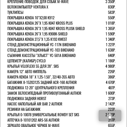
КРЕПЛЕНИЕ-ПОВОДОК ДЛЯ СОБАК M-WAVE
3 350Р.
ВЕЛОКОМПЬЮТЕР VENTURA Х
830Р.
ТУКЛИПСЫ
583Р.
ПОКРЫШКА KENDA 10"Х2,00 K912
550Р.
ПОКРЫШКА KENDA 26"Х 1,95 K847 KROSS PLUS
1 018Р.
ПОКРЫШКА KENDA 26"Х 1,95 K847 KROSS PLUSK-SHIELD
1 365Р.
ПОКРЫШКА KENDA 26"Х 1,95 K908K-SHIELD
1 590Р.
ПОКРЫШКА KENDA 27,5"Х 1,35 K193 KWEST
1 340Р.
СТЕНД ДЕМОНСТРАЦИОННЫЙ YC-117N BIKEHAND
1 227Р.
СТЕНД ДЕМОНСТРАЦИОННЫЙ YC-103 BIKEHAND
1 638Р.
СЪЕМНИК КАССЕТЫ "ХЛЫСТ" YC-501A BIKEHAND
640Р.
ЦЕПЕМЕТР (КАЛИБР) CYCLO
1 186Р.
КРЫЛЬЯ VELOFLEXX 55 ДЛЯ 28". SKS
4 980Р.
КАМЕРА 12" АВТО НИППЕЛЬ
226Р.
КАМЕРА KENDA 18" Х 1.25-1.50", 32/40-355 АВТО
386Р.
БАГАЖНИК 8-15203125 ЗАДНИЙ ACR-160 AUTHOR
4 670Р.
ПОДНОЖКА 12-20" ЦЕНТРАЛЬНОГО КРЕПЛЕНИЯ
487Р.
ЗАМОК ВЕЛОСИПЕДНЫЙ ПРОТИВОУГОННЫЙ AUTHOR
1 600Р.
ПОДНОЖКА ЗАДНЯЯ HORST
273Р.
НАСОС НАПОЛЬНЫЙ AIR BAR 2 AUTHOR
2 142Р.
РЕЗИНКИ НА БАГАЖНИК
222Р.
КРЫЛЬЯ 0-10078 УНИВЕРСАЛЬНЫЕ ROWDY SET SKS
2 680Р.
АПТЕЧКА 8-10101202 ARS-56 AUTHOR
217Р.
ЗЕРКАЛО ОВАЛЬНОЕ ЧЕРНОЕ M-WAVE
655Р.