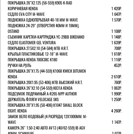
ПОКРЫШКА 26"Х2.125 (56-559) K905 K-RAD
КОРИЧНЕВАЯ KENDA
1 420Р.
СЕДЛО EVA CITY M-WAVE
1 647Р.
ПОДНОЖКА ОДНОПЕРЬЕВАЯ 40-18 ММ M-WAVE
1 570Р.
ПОДНОЖКА 24-29" (ОТВЕРСТИЯ 40ММ И 18ММ),
OSTAND
1 108Р.
СЪЕМНИК КАРЕТКИ-КАРТРИДЖА YC-29BB BIKEHAND
1 148Р.
СЕДЛО ELASTOMER GEL VENTURA
1 639Р.
ПОКРЫШКА 27.5X2.10 (54-584) MTB H.R.T.
708Р.
КРЫЛЬЯ ПЛАСТИКОВЫЕ 12-18" M-WAVE
1 618Р.
ПОКРЫШКА KENDA 700Х38С K180
1 116Р.
РУЧКИ НА РУЛЬ
452Р.
ПОКРЫШКА 26"Х1.75 (44-559) K1068 KWICK BITUMEN
KENDA
2 610Р.
ПОКРЫШКА 20X1.95 (53-406) MTB ВЫСОКИЙ H.R.T.
760Р.
ПОКРЫШКА 26"Х2.10 (54-559) K831A KENDA
1 062Р.
ПОДСУМОК ПОДРАМНЫЙ A-R265 MPP AUTHOR
1 990Р.
ДЕРЖАТЕЛЬ ФЛЯГИ VELOCAGE SKS
1 250Р.
ПОКРЫШКА 20"Х1.95 (50-406) K1047 SMALL BLOCK
EIGHT. KENDA
4 260Р.
ЗАМОК ВЕЛО КОДОВЫЙ (4 РАЗРЯДА) 12Х1000ММ. M-
WAVE
1 147Р.
КАМЕРА 26" 1.50-2.40 АВТО AV13 (40/62-559) IB AGV
40MM. SCHWALBE
1 077Р.