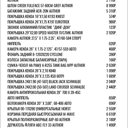
AUTHOR
2 110Р.
ШЛЕМ CREEK FULLFACE 57-60СМ GREY AUTHOR
8 990Р.
БАГАЖНИК ЗАДНИЙ ACR-20N AUTHOR
5 310Р.
ПОКРЫШКА KENDA 16"Х1,50 K193 KWEST
574Р.
ПОКРЫШКА KENDA 26"Х1,75 K197 EUROTREK
986Р.
ЗВОНОК АЛЮМИНИЙ/ПЛАСТИК "ДИНГ-ДОН"
123Р.
ПОКРЫШКА 29"Х2,00 SPEED MASTER П/СЛИК AUTHOR
2 920Р.
КАМЕРА AUTHOR 27,5" Х 1.75-2.35", 47/60-584 СПОРТ
НИППЕЛЬ
626Р.
КАМЕРА KENDA 26" Х 1.75-2.125", 47/57-559 АВТО
468Р.
ФОНАРЬ ЗАДНИЙ 8-12039220 CYCLONE
390Р.
КОЛЕСА ЗАПАСНЫЕ БАЛАНСИРНЫЕ (ПАРА)
166Р.
CУМКА-ЧЕХОЛ НА РАМУ A-R255 TANK BAG MPP AUTHOR
2 630Р.
ПОКРЫШКА KENDA 26"Х 2,10 K848
1 098Р.
ПОКРЫШКА KENDA 26"Х 2,125 K50 60TPI
1 689Р.
ПОКРЫШКА 24X1.90 (47-507) BLACK JACK SCHWALBE
2 040Р.
ПОКРЫШКА 24X2.00 (50-507) LAND CRUISER SCHWALBE
2 440Р.
КАМЕРА АНТИПРОКОЛЬНАЯ KENDA 28" 700 Х 28-45C
АВТО НИППЕЛЬ
658Р.
ВЕЛОКАМЕРА KENDA 20" Х 3,00", 68-406 АВТО
696Р.
КРЫЛЬЯ 00-170280 УНИВЕРСАЛЬНЫЕ HORST
2 550Р.
КОРЗИНА ПЕРЕДНЯЯ БЫСТРОСЪЕМНАЯ M-WAVE
6 610Р.
КРЫЛЬЯ ПОЛНОРАЗМЕРНЫЕ AXP-60 AUTHOR
2 180Р.
ДЕРЖАТЕЛЬ ФЛЯГИ АВС FLY 33 AUTHOR
1 490Р.