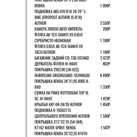
KOBRA
1 096Р.
ПОДНОЖКА AKS-670 R18 24-29" E-
BIKE (DROPOUT AUTHOR IS-R18).
AUTHOR
3 550Р.
КАМЕРА 200Х50 АВТО НИППЕЛЬ
200Р.
ФЛЯГА AB-TCX-SHANTI X9 0.85Л
СЕРЕБРИСТО-НЕОНОВАЯ
1 180Р.
ФЛЯГА 0.85Л AB-TCX-SHANTI X9
TACX/AUTHOR
1 180Р.
БАГАЖНИК ЗАДНИЙ CD-15B OSTAND
2 672Р.
ДЕРЖАТЕЛЬ ФЛЯГИ M-WAVE
402Р.
ПОКРЫШКА 29X2.00 (50-622)
HURRICANE GREENGUARD. SCHWALBE
4 890Р.
ПОКРЫШКА KENDA 24"Х1,95 K905 K-
RAD
1 330Р.
СУМКА НА РАМУ ROTTERDAM TOP XL
SC. M-WAVE
1 879Р.
КРЫЛЬЯ AXP-04-24/26 AUTHOR
1 450Р.
ПОДНОЖКА 8-16503115
ЦЕНТРАЛЬНОГО КРЕПЛЕНИЯ AUTHOR
1 500Р.
ПОКРЫШКА 27.5"Х2.10 (54-584)
K1162 WATER SPIRIT. KENDA
1 587Р.
ПОКРЫШКА KENDA 26"Х2,35 K1010