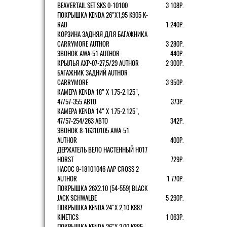
BEAVERTAIL SET SKS 0-10100
3 108Р.
ПОКРЫШКА KENDA 26"Х1,95 K905 K-
RAD
1 240Р.
КОРЗИНА ЗАДНЯЯ ДЛЯ БАГАЖНИКА
CARRYMORE AUTHOR
3 280Р.
ЗВОНОК AWA-51 AUTHOR
440Р.
КРЫЛЬЯ AXP-07-27,5/29 AUTHOR
2 900Р.
БАГАЖНИК ЗАДНИЙ AUTHOR
CARRYMORE
3 950Р.
КАМЕРА KENDA 18" Х 1.75-2.125",
47/57-355 АВТО
373Р.
КАМЕРА KENDA 14" Х 1.75-2.125",
47/57-254/263 АВТО
342Р.
ЗВОНОК 8-16310105 AWA-51
AUTHOR
400Р.
ДЕРЖАТЕЛЬ ВЕЛО НАСТЕННЫЙ H017
HORST
729Р.
НАСОС 8-18101046 AAP CROSS 2
AUTHOR
1 770Р.
ПОКРЫШКА 26X2.10 (54-559) BLACK
JACK SCHWALBE
5 290Р.
ПОКРЫШКА KENDA 24"Х 2,10 K887
KINETICS
1 063Р.
ПОКРЫШКА KENDA 26"Х 2,00 K885