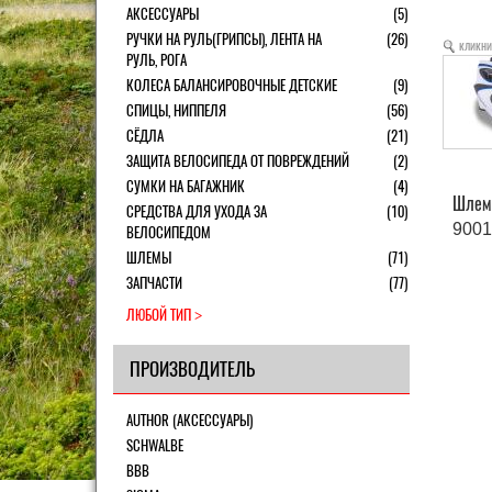
АКСЕССУАРЫ
(5)
РУЧКИ НА РУЛЬ(ГРИПСЫ), ЛЕНТА НА
(26)
кликни
РУЛЬ, РОГА
КОЛЕСА БАЛАНСИРОВОЧНЫЕ ДЕТСКИЕ
(9)
СПИЦЫ, НИППЕЛЯ
(56)
СЁДЛА
(21)
ЗАЩИТА ВЕЛОСИПЕДА ОТ ПОВРЕЖДЕНИЙ
(2)
СУМКИ НА БАГАЖНИК
(4)
Шлем 
СРЕДСТВА ДЛЯ УХОДА ЗА
(10)
900
ВЕЛОСИПЕДОМ
ШЛЕМЫ
(71)
ЗАПЧАСТИ
(77)
ЛЮБОЙ ТИП
ПРОИЗВОДИТЕЛЬ
AUTHOR (АКСЕССУАРЫ)
SCHWALBE
BBB