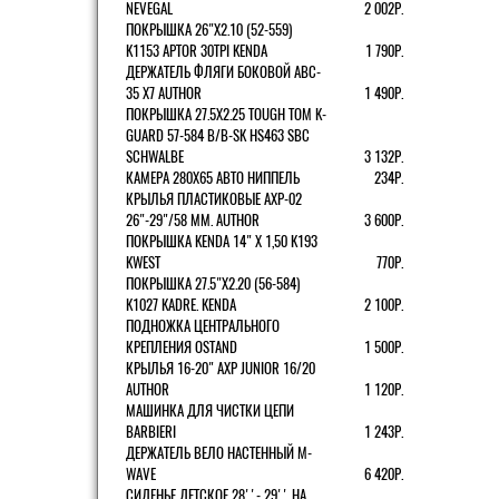
NEVEGAL
2 002Р.
ПОКРЫШКА 26"Х2.10 (52-559)
K1153 APTOR 30TPI KENDA
1 790Р.
ДЕРЖАТЕЛЬ ФЛЯГИ БОКОВОЙ ABC-
35 X7 AUTHOR
1 490Р.
ПОКРЫШКА 27.5X2.25 TOUGH TOM K-
GUARD 57-584 B/B-SK HS463 SBC
SCHWALBE
3 132Р.
КАМЕРА 280Х65 АВТО НИППЕЛЬ
234Р.
КРЫЛЬЯ ПЛАСТИКОВЫЕ AXP-02
26"-29"/58 ММ. AUTHOR
3 600Р.
ПОКРЫШКА KENDA 14" Х 1,50 K193
KWEST
770Р.
ПОКРЫШКА 27.5"Х2.20 (56-584)
K1027 KADRE. KENDA
2 100Р.
ПОДНОЖКА ЦЕНТРАЛЬНОГО
КРЕПЛЕНИЯ OSTAND
1 500Р.
КРЫЛЬЯ 16-20" AXP JUNIOR 16/20
AUTHOR
1 120Р.
МАШИНКА ДЛЯ ЧИСТКИ ЦЕПИ
BARBIERI
1 243Р.
ДЕРЖАТЕЛЬ ВЕЛО НАСТЕННЫЙ M-
WAVE
6 420Р.
СИДЕНЬЕ ДЕТСКОЕ 28''- 29'' НА