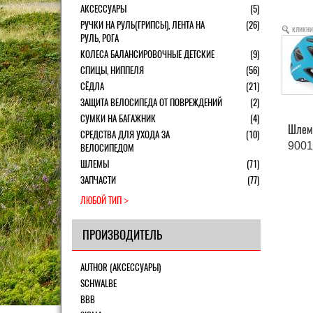
АКСЕССУАРЫ
(5)
РУЧКИ НА РУЛЬ(ГРИПСЫ), ЛЕНТА НА
(26)
кликни
РУЛЬ, РОГА
КОЛЕСА БАЛАНСИРОВОЧНЫЕ ДЕТСКИЕ
(9)
СПИЦЫ, НИППЕЛЯ
(56)
СЁДЛА
(21)
ЗАЩИТА ВЕЛОСИПЕДА ОТ ПОВРЕЖДЕНИЙ
(2)
СУМКИ НА БАГАЖНИК
(4)
Шлем 
СРЕДСТВА ДЛЯ УХОДА ЗА
(10)
9001
ВЕЛОСИПЕДОМ
ШЛЕМЫ
(71)
ЗАПЧАСТИ
(77)
ЛЮБОЙ ТИП
ПРОИЗВОДИТЕЛЬ
AUTHOR (АКСЕССУАРЫ)
SCHWALBE
BBB