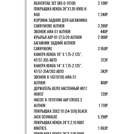
BEAVERTAIL SET SKS 0-10100
3 108Р.
ПОКРЫШКА KENDA 26"Х1,95 K905 K-
RAD
1 240Р.
КОРЗИНА ЗАДНЯЯ ДЛЯ БАГАЖНИКА
CARRYMORE AUTHOR
3 280Р.
ЗВОНОК AWA-51 AUTHOR
440Р.
КРЫЛЬЯ AXP-07-27,5/29 AUTHOR
2 900Р.
БАГАЖНИК ЗАДНИЙ AUTHOR
CARRYMORE
3 950Р.
КАМЕРА KENDA 18" Х 1.75-2.125",
47/57-355 АВТО
373Р.
КАМЕРА KENDA 14" Х 1.75-2.125",
47/57-254/263 АВТО
342Р.
ЗВОНОК 8-16310105 AWA-51
AUTHOR
400Р.
ДЕРЖАТЕЛЬ ВЕЛО НАСТЕННЫЙ H017
HORST
729Р.
НАСОС 8-18101046 AAP CROSS 2
AUTHOR
1 770Р.
ПОКРЫШКА 26X2.10 (54-559) BLACK
JACK SCHWALBE
5 290Р.
ПОКРЫШКА KENDA 24"Х 2,10 K887
KINETICS
1 063Р.
ПОКРЫШКА KENDA 26"Х 2,00 K885