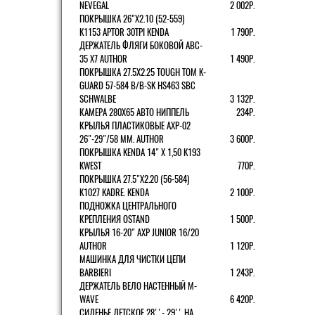
NEVEGAL
2 002Р.
ПОКРЫШКА 26"Х2.10 (52-559)
K1153 APTOR 30TPI KENDA
1 790Р.
ДЕРЖАТЕЛЬ ФЛЯГИ БОКОВОЙ ABC-
35 X7 AUTHOR
1 490Р.
ПОКРЫШКА 27.5X2.25 TOUGH TOM K-
GUARD 57-584 B/B-SK HS463 SBC
SCHWALBE
3 132Р.
КАМЕРА 280Х65 АВТО НИППЕЛЬ
234Р.
КРЫЛЬЯ ПЛАСТИКОВЫЕ AXP-02
26"-29"/58 ММ. AUTHOR
3 600Р.
ПОКРЫШКА KENDA 14" Х 1,50 K193
KWEST
770Р.
ПОКРЫШКА 27.5"Х2.20 (56-584)
K1027 KADRE. KENDA
2 100Р.
ПОДНОЖКА ЦЕНТРАЛЬНОГО
КРЕПЛЕНИЯ OSTAND
1 500Р.
КРЫЛЬЯ 16-20" AXP JUNIOR 16/20
AUTHOR
1 120Р.
МАШИНКА ДЛЯ ЧИСТКИ ЦЕПИ
BARBIERI
1 243Р.
ДЕРЖАТЕЛЬ ВЕЛО НАСТЕННЫЙ M-
WAVE
6 420Р.
СИДЕНЬЕ ДЕТСКОЕ 28''- 29'' НА