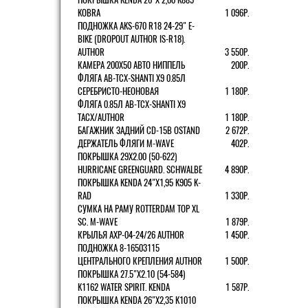
KOBRA
1 096Р.
ПОДНОЖКА AKS-670 R18 24-29" E-
BIKE (DROPOUT AUTHOR IS-R18).
AUTHOR
3 550Р.
КАМЕРА 200Х50 АВТО НИППЕЛЬ
200Р.
ФЛЯГА AB-TCX-SHANTI X9 0.85Л
СЕРЕБРИСТО-НЕОНОВАЯ
1 180Р.
ФЛЯГА 0.85Л AB-TCX-SHANTI X9
TACX/AUTHOR
1 180Р.
БАГАЖНИК ЗАДНИЙ CD-15B OSTAND
2 672Р.
ДЕРЖАТЕЛЬ ФЛЯГИ M-WAVE
402Р.
ПОКРЫШКА 29X2.00 (50-622)
HURRICANE GREENGUARD. SCHWALBE
4 890Р.
ПОКРЫШКА KENDA 24"Х1,95 K905 K-
RAD
1 330Р.
СУМКА НА РАМУ ROTTERDAM TOP XL
SC. M-WAVE
1 879Р.
КРЫЛЬЯ AXP-04-24/26 AUTHOR
1 450Р.
ПОДНОЖКА 8-16503115
ЦЕНТРАЛЬНОГО КРЕПЛЕНИЯ AUTHOR
1 500Р.
ПОКРЫШКА 27.5"Х2.10 (54-584)
K1162 WATER SPIRIT. KENDA
1 587Р.
ПОКРЫШКА KENDA 26"Х2,35 K1010