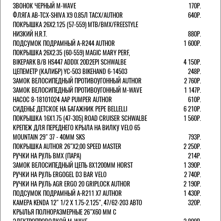
ЗВОНОК ЧЕРНЫЙ M-WAVE
170Р.
ФЛЯГА AB-TCX-SHIVA X9 0.85Л TACX/AUTHOR
640Р.
ПОКРЫШКА 26X2.125 (57-559) MTB/BMX/FREESTYLE
НИЗКИЙ H.R.T.
880Р.
ПОДСУМОК ПОДРАМНЫЙ A-R244 AUTHOR
1 600Р.
ПОКРЫШКА 26X2.35 (60-559) MAGIC MARY PERF,
BIKEPARK B/B HS447 ADDIX 20D2EPI SCHWALBE
4 150Р.
ЦЕПЕМЕТР (КАЛИБР) YC-503 BIKEHAND 6-14503
248Р.
ЗАМОК ВЕЛОСИПЕДНЫЙ ПРОТИВОУГОННЫЙ AUTHOR
2 760Р.
ЗАМОК ВЕЛОСИПЕДНЫЙ ПРОТИВОУГОННЫЙ M-WAVE
1 147Р.
НАСОС 8-18101024 AAP PUMPER AUTHOR
610Р.
СИДЕНЬЕ ДЕТСКОЕ НА БАГАЖНИК PEPE BELLELLI
6 210Р.
ПОКРЫШКА 16X1.75 (47-305) ROAD CRUISER SCHWALBE
1 560Р.
КРЕПЕЖ ДЛЯ ПЕРЕДНЕГО КРЫЛА НА ВИЛКУ VELO 65
MOUNTAIN 29" 37 - 40ММ SKS
793Р.
ПОКРЫШКА AUTHOR 26"Х2,00 SPEED MASTER
2 250Р.
РУЧКИ НА РУЛЬ BMX (ПАРА)
214Р.
ЗАМОК ВЕЛОCИПЕДНЫЙ ЦЕПЬ 8Х1200ММ HORST
1 390Р.
РУЧКИ НА РУЛЬ ERGOGEL D3 BAR VELO
2 740Р.
РУЧКИ НА РУЛЬ AGR ERGO 20 GRIPLOCK AUTHOR
2 190Р.
ПОДСУМОК ПОДРАМНЫЙ A-R211 X7 AUTHOR
1 430Р.
КАМЕРА KENDA 12" 1/2 Х 1.75-2.125", 47/62-203 АВТО
320Р.
КРЫЛЬЯ ПОЛНОРАЗМЕРНЫЕ 26"Х60 ММ С