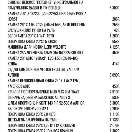
СИДЕНЬЕ ДЕТСКОЕ "ПЕРЕДНЕЕ" УНИВЕРСАЛЬНОЕ НА
РАМУ/ВЫНОС RABBIT B-FIX BELLELLI
5 300Р.
КАМЕРА 700" Х 18/23C (23-622/630) НИППЕЛЬ PRESTA.
HORST
286Р.
КАМЕРА 26" X 1,95-2,125 (50/54-559), АВТО НИППЕЛЬ
258Р.
ЗАГЛУШКИ ДЛЯ РУЧЕК НА РУЛЬ
42Р.
ВЕЛОКАМЕРА 20" Х 4 1/4" АВТО
1 260Р.
ПОКРЫШКА KENDA 20"Х1,5 K1038
658Р.
МАШИНКА ДЛЯ ЧИСТКИ ЦЕПИ WELDTITE
4 125Р.
КАМЕРА 28"/700 PRESTA 48ММ 35/45Х622/630 H.R.T.
450Р.
КАМЕРА 20" АВТО "УЗКАЯ" 1.25-1.50 (32/40-406)
KENDA
414Р.
СЕДЛО КОМФОРТНОЕ VECTOR ERGO GEL VACUUM
AUTHOR
3 090Р.
КАМЕРА ВЕЛОСИПЕДНАЯ KENDA 26" Х 1.75-2.125",
47/57-559 АВТО
450Р.
КРЫЛЬЯ ПОЛНОРАЗМЕРНЫЕ MUD MAX II M-WAVE
2 910Р.
ФОНАРЬ ЗАДНИЙ НА БАГАЖНИК A CADDY 3
690Р.
ШЛЕМ СПОРТИВНЫЙ SKIFF 143 Р-Р 52-58СМ AUTHOR
3 380Р.
ВЕЛОКОМПЬЮТЕР VDO M2.1
2 200Р.
ПОКРЫШКА KENDA 20"Х 2,0 K870
1 110Р.
ДЕРЖАТЕЛЬ СМАРТФОНА НА РУЛЬ
1 136Р.
ПОКРЫШКА KENDA 26"Х 1,75 K1112 KOLONIZER
2 076Р.
ПОКРЫШКА KENDA 26"Х 2,10 K1052 KRANIUM
1 382Р.