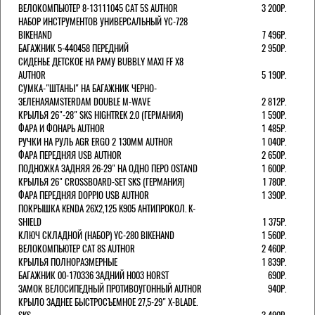
ВЕЛОКОМПЬЮТЕР 8-13111045 CAT 5S AUTHOR
3 200Р.
НАБОР ИНСТРУМЕНТОВ УНИВЕРСАЛЬНЫЙ YC-728
BIKEHAND
7 496Р.
БАГАЖНИК 5-440458 ПЕРЕДНИЙ
2 950Р.
СИДЕНЬЕ ДЕТСКОЕ НА РАМУ BUBBLY MAXI FF X8
AUTHOR
5 190Р.
СУМКА-"ШТАНЫ" НА БАГАЖНИК ЧЕРНО-
ЗЕЛЕНАЯAMSTERDAM DOUBLE M-WAVE
2 812Р.
КРЫЛЬЯ 26"-28" SKS HIGHTREK 2.0 (ГЕРМАНИЯ)
1 590Р.
ФАРА И ФОНАРЬ AUTHOR
1 485Р.
РУЧКИ НА РУЛЬ AGR ERGO 2 130ММ AUTHOR
1 040Р.
ФАРА ПЕРЕДНЯЯ USB AUTHOR
2 650Р.
ПОДНОЖКА ЗАДНЯЯ 26-29" НА ОДНО ПЕРО OSTAND
1 600Р.
КРЫЛЬЯ 26" CROSSBOARD-SET SKS (ГЕРМАНИЯ)
1 780Р.
ФАРА ПЕРЕДНЯЯ DOPPIO USB AUTHOR
1 390Р.
ПОКРЫШКА KENDA 26Х2,125 K905 АНТИПРОКОЛ. K-
SHIELD
1 375Р.
КЛЮЧ СКЛАДНОЙ (НАБОР) YC-280 BIKEHAND
1 560Р.
ВЕЛОКОМПЬЮТЕР CAT 8S AUTHOR
2 460Р.
КРЫЛЬЯ ПОЛНОРАЗМЕРНЫЕ
1 839Р.
БАГАЖНИК 00-170336 ЗАДНИЙ H003 HORST
690Р.
ЗАМОК ВЕЛОСИПЕДНЫЙ ПРОТИВОУГОННЫЙ AUTHOR
940Р.
КРЫЛО ЗАДНЕЕ БЫСТРОСЪЕМНОЕ 27,5-29" X-BLADE.