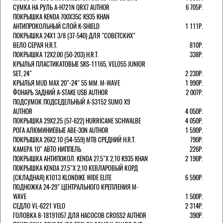
СУМКА НА РУЛЬ A-H721N QRX7 AUTHOR
6 705Р.
ПОКРЫШКА KENDA 700Х35С K935 KHAN
АНТИПРОКОЛЬНЫЙ СЛОЙ K-SHIELD
1 111Р.
ПОКРЫШКА 24X1 3/8 (37-540) ДЛЯ "СОВЕТСКИХ"
ВЕЛО СЕРАЯ H.R.T.
810Р.
ПОКРЫШКА 12X2.00 (50-203) H.R.T.
338Р.
КРЫЛЬЯ ПЛАСТИКАТОВЫЕ SKS-11165, VELO55 JUNIOR
SET, 24"
2 230Р.
КРЫЛЬЯ MUD MAX 20"-24" 55 ММ. M-WAVE
1 990Р.
ФОНАРЬ ЗАДНИЙ A-STAKE USB AUTHOR
2 007Р.
ПОДСУМОК ПОДСЕДЕЛЬНЫЙ A-S3152 SUMO X9
AUTHOR
4 050Р.
ПОКРЫШКА 29X2.25 (57-622) HURRICANE SCHWALBE
4 050Р.
РОГА АЛЮМИНИЕВЫЕ ABE-30N AUTHOR
1 590Р.
ПОКРЫШКА 26X2.10 (54-559) MTB СРЕДНИЙ H.R.T.
790Р.
КАМЕРА 10" АВТО НИППЕЛЬ
226Р.
ПОКРЫШКА АНТИПОКОЛ. KENDA 27,5"Х 2,10 K935 KHAN
2 190Р.
ПОКРЫШКА KENDA 27,5"Х 2,10 КЕВЛАРОВЫЙ КОРД
(СКЛАДНАЯ) K1013 KLONDIKE WIDE ELITE
6 590Р.
ПОДНОЖКА 24-29" ЦЕНТРАЛЬНОГО КРЕПЛЕНИЯ M-
WAVE
1 500Р.
СЕДЛО VL-6221 VELO
2 314Р.
ГОЛОВКА 8-18191057 ДЛЯ НАСОСОВ CROSS2 AUTHOR
390Р.