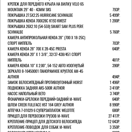
КРЕПЕЖ ДЛЯ ПЕРЕДНЕГО КРЫЛА НА ВИЛКУ VELO 65
MOUNTAIN 29" 40 - 43ММ SKS
793Р.
ПОКРЫШКА 27.5X2.25 HURRICANE SCHWALBE
5 499Р.
ПОКРЫШКА KENDA 700Х28С K193 KWEST
1 200Р.
ПОКРЫШКА 26X2.10 (54-559) SMART SAM PLUS PERF.
SCHWALBE
5 760Р.
КАМЕРА АНТИПРОКОЛЬНАЯ KENDA 28" (700 Х 18-25C)
СПОРТ НИППЕЛЬ
703Р.
КАМЕРА KENDA 28" 700 Х 28-45С PRESTA
640Р.
КАМЕРА KENDA 20" Х 1 3/8", 32/37-438/451 СПОРТ
НИППЕЛЬ
481Р.
КАМЕРА KENDA 10" Х 2.00", 54-152 АВТО ИЗОГНУТЫЙ
390Р.
ЗЕРКАЛО 8-16450001 ПАНОРАМНОЕ КРУГЛОЕ AM-45
AUTHOR
494Р.
ЗАМОК ВЕЛОСИПЕДНЫЙ ПРОТИВОУГОННЫЙ HORST
1 496Р.
ПОДНОЖКА ЗАДНЯЯ AKS-500R AUTHOR
3 410Р.
НАСОС НАПОЛЬНЫЙ BETO
3 740Р.
ФОНАРИКИ-БРЕЛОКИ ПЕРЕДНИЙ+ЗАДНИЙ M-WAVE
640Р.
ШЛЕМ CREEK FULLFACE HST 164 GREY AUTHOR
8 990Р.
АПТЕЧКА 7-01029 6 СУПЕРЗАПЛАТОК WELDTITE
680Р.
ПРИЦЕП ДЛЯ ПЕРЕВОЗКИ ГРУЗОВ M-WAVE
27 417Р.
КРЕПЛЕНИЕ-ПРИЦЕП ДЛЯ ДЕТСКОГО ВЕЛОСИПЕДА
12 643Р.
КРЕПЛЕНИЕ-ПОВОДОК ДЛЯ СОБАК M-WAVE
3 350Р.