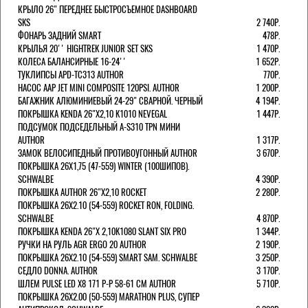
КРЫЛО 26" ПЕРЕДНЕЕ БЫСТРОСЪЕМНОЕ DASHBOARD
SKS
2 740Р.
ФОНАРЬ ЗАДНИЙ SMART
478Р.
КРЫЛЬЯ 20'' HIGHTREK JUNIOR SET SKS
1 470Р.
КОЛЕСА БАЛАНСИРНЫЕ 16-24''
1 652Р.
ТУКЛИПСЫ APD-TC313 AUTHOR
770Р.
НАСОС AAP JET MINI COMPOSITE 120PSI. AUTHOR
1 200Р.
БАГАЖНИК АЛЮМИНИЕВЫЙ 24-29" СВАРНОЙ. ЧЕРНЫЙ
4 194Р.
ПОКРЫШКА KENDA 26"Х2,10 K1010 NEVEGAL
1 447Р.
ПОДСУМОК ПОДСЕДЕЛЬНЫЙ A-S310 TPN МИНИ
AUTHOR
1 317Р.
ЗАМОК ВЕЛОСИПЕДНЫЙ ПРОТИВОУГОННЫЙ AUTHOR
3 670Р.
ПОКРЫШКА 26X1,75 (47-559) WINTER (100ШИПОВ).
SCHWALBE
4 390Р.
ПОКРЫШКА AUTHOR 26"Х2,10 ROCKET
2 280Р.
ПОКРЫШКА 26X2.10 (54-559) ROCKET RON, FOLDING.
SCHWALBE
4 870Р.
ПОКРЫШКА KENDA 26"Х 2,10K1080 SLANT SIX PRO
1 344Р.
РУЧКИ НА РУЛЬ AGR ERGO 20 AUTHOR
2 190Р.
ПОКРЫШКА 26X2.10 (54-559) SMART SAM. SCHWALBE
3 250Р.
СЕДЛО DONNA. AUTHOR
3 170Р.
ШЛЕМ PULSE LED X8 171 Р-Р 58-61 СМ AUTHOR
5 710Р.
ПОКРЫШКА 26X2.00 (50-559) MARATHON PLUS, СУПЕР