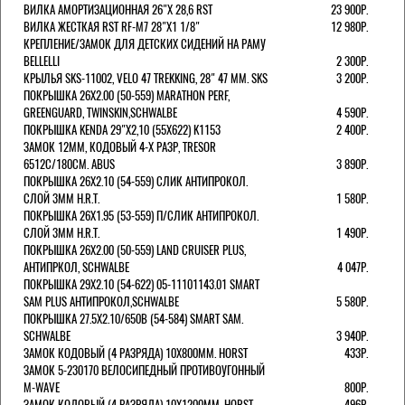
ВИЛКА АМОРТИЗАЦИОННАЯ 26"Х 28,6 RST
23 900Р.
ВИЛКА ЖЕСТКАЯ RST RF-M7 28"Х1 1/8"
12 980Р.
КРЕПЛЕНИЕ/ЗАМОК ДЛЯ ДЕТСКИХ СИДЕНИЙ НА РАМУ
BELLELLI
2 300Р.
КРЫЛЬЯ SKS-11002, VELO 47 TREKKING, 28" 47 ММ. SKS
3 200Р.
ПОКРЫШКА 26X2.00 (50-559) MARATHON PERF,
GREENGUARD, TWINSKIN,SCHWALBE
4 590Р.
ПОКРЫШКА KENDA 29"Х2,10 (55X622) K1153
2 400Р.
ЗАМОК 12ММ, КОДОВЫЙ 4-Х РАЗР, TRESOR
6512C/180СМ. ABUS
3 890Р.
ПОКРЫШКА 26X2.10 (54-559) СЛИК АНТИПРОКОЛ.
СЛОЙ 3ММ H.R.T.
1 580Р.
ПОКРЫШКА 26X1.95 (53-559) П/СЛИК АНТИПРОКОЛ.
СЛОЙ 3ММ H.R.T.
1 490Р.
ПОКРЫШКА 26X2.00 (50-559) LAND CRUISER PLUS,
АНТИПРКОЛ, SCHWALBE
4 047Р.
ПОКРЫШКА 29X2.10 (54-622) 05-11101143.01 SMART
SAM PLUS АНТИПРОКОЛ,SCHWALBE
5 580Р.
ПОКРЫШКА 27.5X2.10/650B (54-584) SMART SAM.
SCHWALBE
3 940Р.
ЗАМОК КОДОВЫЙ (4 РАЗРЯДА) 10Х800ММ. HORST
433Р.
ЗАМОК 5-230170 ВЕЛОСИПЕДНЫЙ ПРОТИВОУГОННЫЙ
M-WAVE
800Р.
ЗАМОК КОДОВЫЙ (4 РАЗРЯДА) 10Х1200ММ. HORST
496Р.