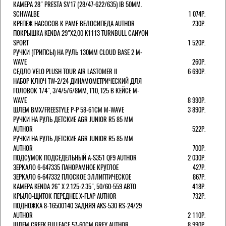
КАМЕРА 28" PRESTA SV17 (28/47-622/635) IB 50MM.
SCHWALBE
1 074Р.
КРЕПЕЖ НАСОСОВ К РАМЕ ВЕЛОСИПЕДА AUTHOR
230Р.
ПОКРЫШКА KENDA 29"Х2,00 K1113 TURNBULL CANYON
SPORT
1 520Р.
РУЧКИ (ГРИПСЫ) НА РУЛЬ 130ММ CLOUD BASE 2 M-
WAVE
260Р.
СЕДЛО VELO PLUSH TOUR AIR LASTOMER II
6 690Р.
НАБОР КЛЮЧ TW-2/24 ДИНАМОМЕТРИЧЕСКИЙ ДЛЯ
ГОЛОВОК 1/4", 3/4/5/6/8ММ, T10, T25 В КЕЙСЕ M-
WAVE
8 990Р.
ШЛЕМ ВМХ/FREESTYLE Р-Р 58-61СМ M-WAVE
3 890Р.
РУЧКИ НА РУЛЬ ДЕТСКИЕ AGR JUNIOR R5 85 ММ
AUTHOR
522Р.
РУЧКИ НА РУЛЬ ДЕТСКИЕ AGR JUNIOR R5 85 ММ
AUTHOR
700Р.
ПОДСУМОК ПОДСЕДЕЛЬНЫЙ A-S351 QF9 AUTHOR
2 030Р.
ЗЕРКАЛО 6-647335 ПАНОРАМНОЕ КРУГЛОЕ
427Р.
ЗЕРКАЛО 6-647332 ПЛОСКОЕ ЭЛЛИПТИЧЕСКОЕ
867Р.
КАМЕРА KENDA 26" Х 2.125-2.35", 50/60-559 АВТО
418Р.
КРЫЛО-ЩИТОК ПЕРЕДНЕЕ X-FLAP AUTHOR
732Р.
ПОДНОЖКА 8-16500140 ЗАДНЯЯ AKS-530 RS-24/29
AUTHOR
2 110Р.
ШЛЕМ CREEK FULLFACE 57-60СМ GREY AUTHOR
8 990Р.