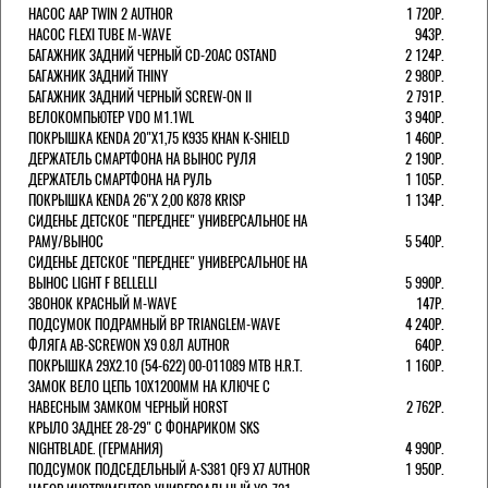
НАСОС AAP TWIN 2 AUTHOR
1 720Р.
НАСОС FLEXI TUBE M-WAVE
943Р.
БАГАЖНИК ЗАДНИЙ ЧЕРНЫЙ СD-20AC OSTAND
2 124Р.
БАГАЖНИК ЗАДНИЙ THINY
2 980Р.
БАГАЖНИК ЗАДНИЙ ЧЕРНЫЙ SCREW-ON II
2 791Р.
ВЕЛОКОМПЬЮТЕР VDO M1.1WL
3 940Р.
ПОКРЫШКА KENDA 20"Х1,75 K935 KHAN K-SHIELD
1 460Р.
ДЕРЖАТЕЛЬ СМАРТФОНА НА ВЫНОС РУЛЯ
2 190Р.
ДЕРЖАТЕЛЬ СМАРТФОНА НА РУЛЬ
1 105Р.
ПОКРЫШКА KENDA 26"Х 2,00 K878 KRISP
1 134Р.
СИДЕНЬЕ ДЕТСКОЕ "ПЕРЕДНЕЕ" УНИВЕРСАЛЬНОЕ НА
РАМУ/ВЫНОС
5 540Р.
СИДЕНЬЕ ДЕТСКОЕ "ПЕРЕДНЕЕ" УНИВЕРСАЛЬНОЕ НА
ВЫНОС LIGHT F BELLELLI
5 990Р.
ЗВОНОК КРАСНЫЙ M-WAVE
147Р.
ПОДСУМОК ПОДРАМНЫЙ BP TRIANGLEM-WAVE
4 240Р.
ФЛЯГА AB-SCREWON X9 0.8Л AUTHOR
640Р.
ПОКРЫШКА 29X2.10 (54-622) 00-011089 MTB H.R.T.
1 160Р.
ЗАМОК ВЕЛО ЦЕПЬ 10Х1200ММ НА КЛЮЧЕ С
НАВЕСНЫМ ЗАМКОМ ЧЕРНЫЙ HORST
2 762Р.
КРЫЛО ЗАДНЕЕ 28-29" С ФОНАРИКОМ SKS
NIGHTBLADE. (ГЕРМАНИЯ)
4 990Р.
ПОДСУМОК ПОДСЕДЕЛЬНЫЙ A-S381 QF9 X7 AUTHOR
1 950Р.