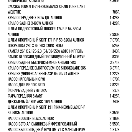
АНТИПРОКОЛ, SCHWALBE
6 390Р.
СМАЗКА 100МЛ TF2 PERFORMANCE CHAIN LUBRICANT
WELDTITE
786Р.
КРЫЛО ПЕРЕДНЕЕ X-BOW QR. AUTHOR
1 428Р.
КРЫЛО ЗАДНЕЕ X-BOW AUTHOR
1 428Р.
ШЛЕМ ПОДРОСТКОВЫЙ TRIGGER 174 Р-Р 54-58СМ
AUTHOR
2 990Р.
ШЛЕМ СПОРТИВНЫЙ SKIFF 171 Р-Р 58-62СМ AUTHOR
7 070Р.
ПОКРЫШКА 280 X 65-203 СЛИК. HOTA
525Р.
КАМЕРА 26" X 2,125-2,3 (54/58-559), АВТО НИППЕЛЬ
343Р.
ЗАМОК ВЕЛОСИПЕДНЫЙ ПРОТИВОУГОННЫЙ M-WAVE
830Р.
КРЫЛО ЗАДНЕЕ БЫСТРОСЪЕМНОЕ X-BLADE SKS
3 871Р.
КРЫЛО ПЕРЕДНЕЕ БЫСТРОСЪЕМНОЕ SHOCKBLADE SKS
3 871Р.
КРЫЛЬЯ УНИВЕРСАЛЬНЫЕ AXP-65-20/24 AUTHOR
1 222Р.
НАСОС НАПОЛЬНЫЙ GIYO
1 670Р.
НАСОС ДЛЯ ВИЛОК ВЕТО
2 822Р.
ФОНАРЬ ЗАДНИЙ VENTURA
237Р.
ФАРА ПЕРЕДНЯЯ SMART
1 425Р.
ДЕРЖАТЕЛЬ ФЛЯГИ ABC-16N AUTHOR
740Р.
ШЛЕМ СПОРТИВНЫЙ SKIFF 191 PINK-NEON/BLACK Р-Р
52-58СМ AUTHOR
5 350Р.
НАСОС BOOSTER BLACK AUTHOR
2 109Р.
НАСОС BETO АЛЮМИНИЕВЫЙ ФРЕЗЕРОВАННЫЙ
3 550Р.
НАСОС ВЕЛОСИПЕДНЫЙ GIYO GM-71 С МАНОМЕТРОМ
1 917Р.