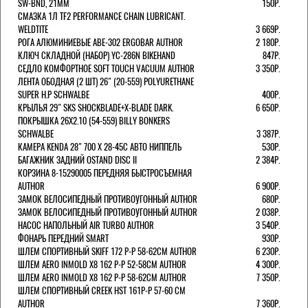
SW-BND, 21ММ
150Р.
СМАЗКА 1Л TF2 PERFORMANCE CHAIN LUBRICANT.
WELDTITE
3 669Р.
РОГА АЛЮМИНИЕВЫЕ ABE-302 ERGOBAR AUTHOR
2 180Р.
КЛЮЧ СКЛАДНОЙ (НАБОР) YC-286N BIKEHAND
847Р.
СЕДЛО КОМФОРТНОЕ SOFT TOUCH VACUUM AUTHOR
3 350Р.
ЛЕНТА ОБОДНАЯ (2 ШТ) 26" (20-559) POLYURETHANE
SUPER H.P SCHWALBE
400Р.
КРЫЛЬЯ 29" SKS SHOCKBLADE+X-BLADE DARK.
6 650Р.
ПОКРЫШКА 26X2.10 (54-559) BILLY BONKERS
SCHWALBE
3 387Р.
КАМЕРА KENDA 28" 700 Х 28-45С АВТО НИППЕЛЬ
530Р.
БАГАЖНИК ЗАДНИЙ OSTAND DISC II
2 384Р.
КОРЗИНА 8-15290005 ПЕРЕДНЯЯ БЫСТРОСЪЕМНАЯ
AUTHOR
6 900Р.
ЗАМОК ВЕЛОСИПЕДНЫЙ ПРОТИВОУГОННЫЙ AUTHOR
680Р.
ЗАМОК ВЕЛОСИПЕДНЫЙ ПРОТИВОУГОННЫЙ AUTHOR
2 038Р.
НАСОС НАПОЛЬНЫЙ AIR TURBO AUTHOR
3 540Р.
ФОНАРЬ ПЕРЕДНИЙ SMART
930Р.
ШЛЕМ СПОРТИВНЫЙ SKIFF 172 Р-Р 58-62СМ AUTHOR
6 230Р.
ШЛЕМ AERO INMOLD X8 162 Р-Р 52-58СМ AUTHOR
4 300Р.
ШЛЕМ AERO INMOLD X8 162 Р-Р 58-62СМ AUTHOR
7 350Р.
ШЛЕМ СПОРТИВНЫЙ CREEK HST 161Р-Р 57-60 СМ
AUTHOR
7 360Р.