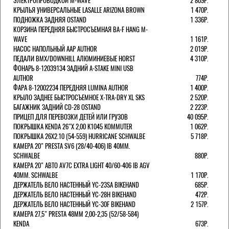
ЭЛЕКТРОПРОВОДКОЙ M-WAVE
2 809Р.
КРЫЛЬЯ УНИВЕРСАЛЬНЫЕ LASALLE ARIZONA BROWN
1 470Р.
ПОДНОЖКА ЗАДНЯЯ OSTAND
1 336Р.
КОРЗИНА ПЕРЕДНЯЯ БЫСТРОСЪЕМНАЯ BA-F HANG M-
WAVE
1 161Р.
НАСОС НАПОЛЬНЫЙ AAP AUTHOR
2 019Р.
ПЕДАЛИ BMX/DOWNHILL АЛЮМИНИЕВЫЕ HORST
4 310Р.
ФОНАРЬ 8-12039134 ЗАДНИЙ A-STAKE MINI USB
AUTHOR
774Р.
ФАРА 8-12002234 ПЕРЕДНЯЯ LUMINA AUTHOR
1 400Р.
КРЫЛО ЗАДНЕЕ БЫСТРОСЪЕМНОЕ X-TRA-DRY XL SKS
2 520Р.
БАГАЖНИК ЗАДНИЙ CD-28 OSTAND
2 223Р.
ПРИЦЕП ДЛЯ ПЕРЕВОЗКИ ДЕТЕЙ ИЛИ ГРУЗОВ
40 095Р.
ПОКРЫШКА KENDA 26"Х 2,00 K1045 KOMMUTER
1 062Р.
ПОКРЫШКА 26X2.10 (54-559) HURRICANE SCHWALBE
5 718Р.
КАМЕРА 20" PRESTA SV6 (28/40-406) IB 40MM.
SCHWALBE
880Р.
КАМЕРА 20" АВТО AV7C EXTRA LIGHT 40/60-406 IB AGV
40MM. SCHWALBE
1 170Р.
ДЕРЖАТЕЛЬ ВЕЛО НАСТЕННЫЙ YC-23SA BIKEHAND
685Р.
ДЕРЖАТЕЛЬ ВЕЛО НАСТЕННЫЙ YC-28H BIKEHAND
472Р.
ДЕРЖАТЕЛЬ ВЕЛО НАСТЕННЫЙ YC-30F BIKEHAND
2 157Р.
КАМЕРА 27,5" PRESTA 48ММ 2,00-2,35 (52/58-584)
KENDA
673Р.