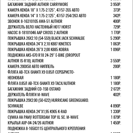
БАГАЖНИК ЗАДНИЙ AUTHOR CARRYMORE
3 950Р.
КАМЕРА KENDA 18" Х 1.75-2.125", 47/57-355 АВТО
373Р.
КАМЕРА KENDA 14" Х 1.75-2.125", 47/57-254/263 АВТО
342Р.
ЗВОНОК 8-16310105 AWA-51 AUTHOR
400Р.
ДЕРЖАТЕЛЬ ВЕЛО НАСТЕННЫЙ H017 HORST
729Р.
НАСОС 8-18101046 AAP CROSS 2 AUTHOR
1 770Р.
ПОКРЫШКА 26X2.10 (54-559) BLACK JACK SCHWALBE
5 290Р.
ПОКРЫШКА KENDA 24"Х 2,10 K887 KINETICS
1 063Р.
ПОКРЫШКА KENDA 26"Х 2,00 K885 KOBRA
1 096Р.
ПОДНОЖКА AKS-670 R18 24-29" E-BIKE (DROPOUT
AUTHOR IS-R18). AUTHOR
3 550Р.
КАМЕРА 200Х50 АВТО НИППЕЛЬ
200Р.
ФЛЯГА AB-TCX-SHANTI X9 0.85Л СЕРЕБРИСТО-
НЕОНОВАЯ
1 180Р.
ФЛЯГА 0.85Л AB-TCX-SHANTI X9 TACX/AUTHOR
1 180Р.
БАГАЖНИК ЗАДНИЙ CD-15B OSTAND
2 672Р.
ДЕРЖАТЕЛЬ ФЛЯГИ M-WAVE
402Р.
ПОКРЫШКА 29X2.00 (50-622) HURRICANE GREENGUARD.
SCHWALBE
4 890Р.
ПОКРЫШКА KENDA 24"Х1,95 K905 K-RAD
1 330Р.
СУМКА НА РАМУ ROTTERDAM TOP XL SC. M-WAVE
1 879Р.
КРЫЛЬЯ AXP-04-24/26 AUTHOR
1 450Р.
ПОДНОЖКА 8-16503115 ЦЕНТРАЛЬНОГО КРЕПЛЕНИЯ