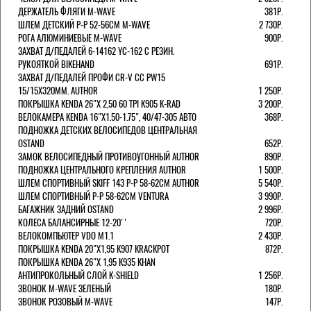
ДЕРЖАТЕЛЬ ФЛЯГИ M-WAVE
381Р.
ШЛЕМ ДЕТСКИЙ Р-Р 52-56СМ M-WAVE
2 730Р.
РОГА АЛЮМИНИЕВЫЕ M-WAVE
900Р.
ЗАХВАТ Д/ПЕДАЛЕЙ 6-14162 YC-162 С РЕЗИН.
РУКОЯТКОЙ BIKEHAND
691Р.
ЗАХВАТ Д/ПЕДАЛЕЙ ПРОФИ CR-V CC PW15
15/15X320ММ. AUTHOR
1 250Р.
ПОКРЫШКА KENDA 26"Х 2,50 60 TPI K905 K-RAD
3 200Р.
ВЕЛОКАМЕРА KENDA 16"Х1.50-1.75", 40/47-305 АВТО
368Р.
ПОДНОЖКА ДЕТСКИХ ВЕЛОСИПЕДОВ ЦЕНТРАЛЬНАЯ
OSTAND
652Р.
ЗАМОК ВЕЛОСИПЕДНЫЙ ПРОТИВОУГОННЫЙ AUTHOR
890Р.
ПОДНОЖКА ЦЕНТРАЛЬНОГО КРЕПЛЕНИЯ AUTHOR
1 500Р.
ШЛЕМ СПОРТИВНЫЙ SKIFF 143 Р-Р 58-62СМ AUTHOR
5 540Р.
ШЛЕМ СПОРТИВНЫЙ Р-Р 58-62СМ VENTURA
3 990Р.
БАГАЖНИК ЗАДНИЙ OSTAND
2 996Р.
КОЛЕСА БАЛАНСИРНЫЕ 12-20''
720Р.
ВЕЛОКОМПЬЮТЕР VDO M1.1
2 430Р.
ПОКРЫШКА KENDA 20"Х1,95 K907 KRACKPOT
872Р.
ПОКРЫШКА KENDA 26"Х 1,95 K935 KHAN
АНТИПРОКОЛЬНЫЙ СЛОЙ K-SHIELD
1 256Р.
ЗВОНОК M-WAVE ЗЕЛЕНЫЙ
180Р.
ЗВОНОК РОЗОВЫЙ M-WAVE
147Р.