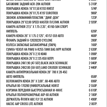
БАГАЖНИК ЗАДНИЙ ACR-20N AUTHOR
5 310Р.
ПОКРЫШКА KENDA 16"Х1,50 K193 KWEST
574Р.
ПОКРЫШКА KENDA 26"Х1,75 K197 EUROTREK
986Р.
ЗВОНОК АЛЮМИНИЙ/ПЛАСТИК "ДИНГ-ДОН"
123Р.
ПОКРЫШКА 29"Х2,00 SPEED MASTER П/СЛИК AUTHOR
2 920Р.
КАМЕРА AUTHOR 27,5" Х 1.75-2.35", 47/60-584 СПОРТ
НИППЕЛЬ
626Р.
КАМЕРА KENDA 26" Х 1.75-2.125", 47/57-559 АВТО
468Р.
ФОНАРЬ ЗАДНИЙ 8-12039220 CYCLONE
390Р.
КОЛЕСА ЗАПАСНЫЕ БАЛАНСИРНЫЕ (ПАРА)
166Р.
CУМКА-ЧЕХОЛ НА РАМУ A-R255 TANK BAG MPP AUTHOR
2 630Р.
ПОКРЫШКА KENDA 26"Х 2,10 K848
1 098Р.
ПОКРЫШКА KENDA 26"Х 2,125 K50 60TPI
1 689Р.
ПОКРЫШКА 24X1.90 (47-507) BLACK JACK SCHWALBE
2 040Р.
ПОКРЫШКА 24X2.00 (50-507) LAND CRUISER SCHWALBE
2 440Р.
КАМЕРА АНТИПРОКОЛЬНАЯ KENDA 28" 700 Х 28-45C
АВТО НИППЕЛЬ
658Р.
ВЕЛОКАМЕРА KENDA 20" Х 3,00", 68-406 АВТО
696Р.
КРЫЛЬЯ 00-170280 УНИВЕРСАЛЬНЫЕ HORST
2 550Р.
КОРЗИНА ПЕРЕДНЯЯ БЫСТРОСЪЕМНАЯ M-WAVE
6 610Р.
КРЫЛЬЯ ПОЛНОРАЗМЕРНЫЕ AXP-60 AUTHOR
2 180Р.
ДЕРЖАТЕЛЬ ФЛЯГИ АВС FLY 33 AUTHOR
1 490Р.
НАСОС AAP CROSS LITE AUTHOR
2 007Р.