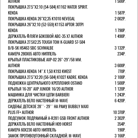
AUTHOR
1 500Р.
ПОКРЫШКА 27.5"Х2.10 (54-584) K1162 WATER SPIRIT.
KENDA
1 587Р.
ПОКРЫШКА KENDA 26"Х2,35 K1010 NEVEGAL
2 002Р.
ПОКРЫШКА 26"Х2.10 (52-559) K1153 APTOR 30TPI
KENDA
1 790Р.
ДЕРЖАТЕЛЬ ФЛЯГИ БОКОВОЙ ABC-35 X7 AUTHOR
1 490Р.
ПОКРЫШКА 27.5X2.25 TOUGH TOM K-GUARD 57-584
B/B-SK HS463 SBC SCHWALBE
3 132Р.
КАМЕРА 280Х65 АВТО НИППЕЛЬ
234Р.
КРЫЛЬЯ ПЛАСТИКОВЫЕ AXP-02 26"-29"/58 ММ.
AUTHOR
3 600Р.
ПОКРЫШКА KENDA 14" Х 1,50 K193 KWEST
770Р.
ПОКРЫШКА 27.5"Х2.20 (56-584) K1027 KADRE. KENDA
2 100Р.
ПОДНОЖКА ЦЕНТРАЛЬНОГО КРЕПЛЕНИЯ OSTAND
1 500Р.
КРЫЛЬЯ 16-20" AXP JUNIOR 16/20 AUTHOR
1 120Р.
МАШИНКА ДЛЯ ЧИСТКИ ЦЕПИ BARBIERI
1 243Р.
ДЕРЖАТЕЛЬ ВЕЛО НАСТЕННЫЙ M-WAVE
6 420Р.
СИДЕНЬЕ ДЕТСКОЕ 28''- 29'' НА РАМУ BUBBLY MAXI
PLUS FF+ AUTHOR
10 370Р.
ПОДСУМОК ПОДРАМНЫЙ A-R281 GSB FRONT AUTHOR
2 302Р.
ДЕРЖАТЕЛЬ ВЕЛО НАСТЕННЫЙ H09 HORST
354Р.
КАМЕРА 60X230 АВТО НИППЕЛЬ
190Р.
ЗАМОК ПРОТИВОУГОННЫЙ СКЛАДНОЙ. M-WAVE
3 166Р.