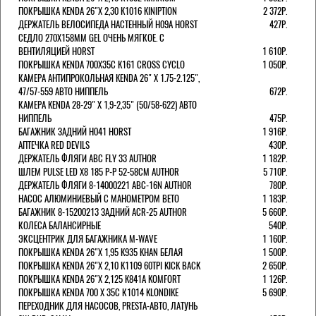
ПОКРЫШКА KENDA 26"Х 2,30 K1016 KINIPTION
2 372Р.
ДЕРЖАТЕЛЬ ВЕЛОСИПЕДА НАСТЕННЫЙ H09A HORST
427Р.
СЕДЛО 270Х158ММ GEL ОЧЕНЬ МЯГКОЕ. С
ВЕНТИЛЯЦИЕЙ HORST
1 610Р.
ПОКРЫШКА KENDA 700Х35С K161 CROSS CYCLO
1 050Р.
КАМЕРА АНТИПРОКОЛЬНАЯ KENDA 26" Х 1.75-2.125",
47/57-559 АВТО НИППЕЛЬ
672Р.
КАМЕРА KENDA 28-29" Х 1,9-2,35" (50/58-622) АВТО
НИППЕЛЬ
475Р.
БАГАЖНИК ЗАДНИЙ H041 HORST
1 916Р.
АПТЕЧКА RED DEVILS
430Р.
ДЕРЖАТЕЛЬ ФЛЯГИ АВС FLY 33 AUTHOR
1 182Р.
ШЛЕМ PULSE LED X8 185 Р-Р 52-58СМ AUTHOR
5 710Р.
ДЕРЖАТЕЛЬ ФЛЯГИ 8-14000221 ABC-16N AUTHOR
780Р.
НАСОС АЛЮМИНИЕВЫЙ С МАНОМЕТРОМ BETO
1 183Р.
БАГАЖНИК 8-15200213 ЗАДНИЙ ACR-25 AUTHOR
5 660Р.
КОЛЕСА БАЛАНСИРНЫЕ
540Р.
ЭКСЦЕНТРИК ДЛЯ БАГАЖНИКА M-WAVE
1 160Р.
ПОКРЫШКА KENDA 26"Х 1,95 K935 KHAN БЕЛАЯ
1 500Р.
ПОКРЫШКА KENDA 26"Х 2,10 K1109 60TPI KICK BACK
2 650Р.
ПОКРЫШКА KENDA 26"Х 2,125 K841A KOMFORT
1 126Р.
ПОКРЫШКА KENDA 700 Х 35С К1014 KLONDIKE
5 690Р.
ПЕРЕХОДНИК ДЛЯ НАСОСОВ, PRESTA-АВТО, ЛАТУНЬ