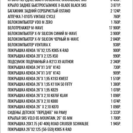
КРЫЛО ЗАДНЕЕ БЫСТРОСЪЕМНОЕ X-BLADE BLACK SKS
3 871Р.
БАГАЖНИК ЗАДНИЙ СЕРЕБРИСТЫЙ OSTAND
2 124Р.
АПТЕЧКА 7-01075 VINTAGE CYCLE
760Р.
ВЕЛОКОМПЬЮТЕР VDO M ZERO
1 760Р.
ВЕЛОТРЕНАЖЕР M-WAVE
17 900Р.
ВЕЛОКОМПЬЮТЕР X-IV SILICON СИНИЙ M-WAVE
3 900Р.
ВЕЛОКОМПЬЮТЕР X-IV SILICON ЧЕРНЫЙ M-WAVE
2 840Р.
ВЕЛОКОМПЬЮТЕР VENTURA Х
938Р.
ПОКРЫШКА KENDA 16"Х2,125 K905 K-RAD
900Р.
ПОКРЫШКА KENDA 20"Х 2,125 K50
990Р.
ПОДСУМОК ПОДРАМНЫЙ A-R213 X9 AUTHOR
2 340Р.
ПОКРЫШКА KENDA 24"Х1 3/8" K143
730Р.
ПОКРЫШКА KENDA 24"Х1 3/8" K143
909Р.
ПОКРЫШКА KENDA 26"Х 1,95 K193 KWEST
1 510Р.
ПОКРЫШКА KENDA 26"Х 1,95 K1104 50 FIFTY
1 380Р.
ПОКРЫШКА KENDA 26"Х 1,95 K829
1 078Р.
ПОКРЫШКА KENDA 26"Х 2,10 K876F KLAW
1 098Р.
ПОКРЫШКА KENDA 26"Х 2,10 K880
1 074Р.
ПОКРЫШКА KENDA 26" Х 2,10 K870
1 098Р.
СИДЕНЬЕ ДЕТСКОЕ "ПЕРЕДНЕЕ" НА РАМУ
3 333Р.
КРЫЛЬЯ SKS VELO 65 MOUNTAIN, 26" 65 ММ
1 700Р.
ПОКРЫШКА 20X1.75 (47-406) ROAD CRUISER SCHWALBE
1 945Р.
ПОКРЫШКА 26"Х2.125 (56-559) K905 K-RAD