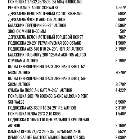
ПОКРЫШКА 27.5X2.25/650B (57 584) HURRICANE
PERFORMANCE. ADDIX. SCHWALBE
4 567Р.
ДЕРЖАТЕЛЬ ВЕЛО НАСТЕННЫЙ YC-101 BIKEHAND
598Р.
ДЕРЖАТЕЛЬ ФЛЯГИ ABC-13N AUTHOR
690Р.
БАГАЖНИК ПЕРЕДНИЙ 26-29". AUTHOR
6 586Р.
ЗВОНОК МИНИ D=35 ММ
58Р.
ДЕРЖАТЕЛЬ ВЕЛО НАСТЕННЫЙ ТОРЦЕВОЙ HORST
786Р.
ПОДНОЖКА 20-29" РЕГУЛИРУЕМАЯ ECO OSTAND
1 500Р.
ПОДНОЖКА AKS-570 R18 24-29". ЧЕРНАЯ AUTHOR
3 190Р.
БАГАЖНИК НА ВИЛКУ 206-125ММ ACR-F05-ALU СО
СТРОПАМИ. AUTHOR
5 190Р.
ШЛЕМ FREERIDE/DH FULLFACE ABS-HARD SHELL, 52-
54СМ. AUTHOR
9 970Р.
ШЛЕМ FREERIDE/DH FULLFACE ABS-HARD SHELL, 56-
58СМ. AUTHOR
8 970Р.
СУМКА НА ПОЯС A-L GATE V=2.6Л. AUTHOR
4 422Р.
ПОКРЫШКА 28X1.70 700X45C G-ONE ALLROUND PERF.
SCHWALBE
6 560Р.
ПОДНОЖКА AKS-630 R18 24-29" RS. AUTHOR
3 310Р.
ПОКРЫШКА KENDA 26"Х 2,10 K898
1 540Р.
ПОДНОЖКА 8-16502110 ЦЕНТРАЛЬНОГО КРЕПЛЕНИЯ
AUTHOR
2 160Р.
КАМЕРА KENDA 27,5"Х 2.0-2.35", 52/58-584 АВТО
552Р.
КРЫЛО ЗАДНЕЕ БЫСТРОСЪЕМНОЕ DASHBLADE SKS
2 090Р.