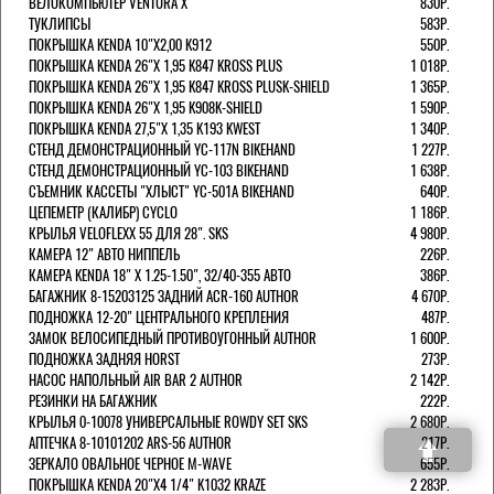
ВЕЛОКОМПЬЮТЕР VENTURA Х
830Р.
ТУКЛИПСЫ
583Р.
ПОКРЫШКА KENDA 10"Х2,00 K912
550Р.
ПОКРЫШКА KENDA 26"Х 1,95 K847 KROSS PLUS
1 018Р.
ПОКРЫШКА KENDA 26"Х 1,95 K847 KROSS PLUSK-SHIELD
1 365Р.
ПОКРЫШКА KENDA 26"Х 1,95 K908K-SHIELD
1 590Р.
ПОКРЫШКА KENDA 27,5"Х 1,35 K193 KWEST
1 340Р.
СТЕНД ДЕМОНСТРАЦИОННЫЙ YC-117N BIKEHAND
1 227Р.
СТЕНД ДЕМОНСТРАЦИОННЫЙ YC-103 BIKEHAND
1 638Р.
СЪЕМНИК КАССЕТЫ "ХЛЫСТ" YC-501A BIKEHAND
640Р.
ЦЕПЕМЕТР (КАЛИБР) CYCLO
1 186Р.
КРЫЛЬЯ VELOFLEXX 55 ДЛЯ 28". SKS
4 980Р.
КАМЕРА 12" АВТО НИППЕЛЬ
226Р.
КАМЕРА KENDA 18" Х 1.25-1.50", 32/40-355 АВТО
386Р.
БАГАЖНИК 8-15203125 ЗАДНИЙ ACR-160 AUTHOR
4 670Р.
ПОДНОЖКА 12-20" ЦЕНТРАЛЬНОГО КРЕПЛЕНИЯ
487Р.
ЗАМОК ВЕЛОСИПЕДНЫЙ ПРОТИВОУГОННЫЙ AUTHOR
1 600Р.
ПОДНОЖКА ЗАДНЯЯ HORST
273Р.
НАСОС НАПОЛЬНЫЙ AIR BAR 2 AUTHOR
2 142Р.
РЕЗИНКИ НА БАГАЖНИК
222Р.
КРЫЛЬЯ 0-10078 УНИВЕРСАЛЬНЫЕ ROWDY SET SKS
2 680Р.
АПТЕЧКА 8-10101202 ARS-56 AUTHOR
217Р.
ЗЕРКАЛО ОВАЛЬНОЕ ЧЕРНОЕ M-WAVE
655Р.
ПОКРЫШКА KENDA 20"Х4 1/4" K1032 KRAZE
2 283Р.