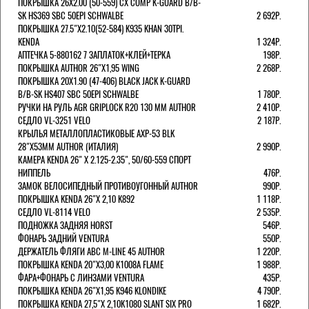
ПОКРЫШКА 26X2.00 (50-559) CX COMP K-GUARD B/B-
SK HS369 SBC 50EPI SCHWALBE
2 692Р.
ПОКРЫШКА 27.5"Х2.10(52-584) K935 KHAN 30TPI.
KENDA
1 324Р.
АПТЕЧКА 5-880162 7 ЗАПЛАТОК+КЛЕЙ+ТЕРКА
198Р.
ПОКРЫШКА AUTHOR 26"Х1,95 WING
2 268Р.
ПОКРЫШКА 20X1.90 (47-406) BLACK JACK K-GUARD
B/B-SK HS407 SBC 50EPI SCHWALBE
1 780Р.
РУЧКИ НА РУЛЬ AGR GRIPLOCK R20 130 ММ AUTHOR
2 410Р.
СЕДЛО VL-3251 VELO
2 187Р.
КРЫЛЬЯ МЕТАЛЛОПЛАСТИКОВЫЕ AXP-53 BLK
28"Х53ММ AUTHOR (ИТАЛИЯ)
2 990Р.
КАМЕРА KENDA 26" Х 2.125-2.35", 50/60-559 СПОРТ
НИППЕЛЬ
476Р.
ЗАМОК ВЕЛОСИПЕДНЫЙ ПРОТИВОУГОННЫЙ AUTHOR
990Р.
ПОКРЫШКА KENDA 26"Х 2,10 K892
1 118Р.
СЕДЛО VL-8114 VELO
2 535Р.
ПОДНОЖКА ЗАДНЯЯ HORST
546Р.
ФОНАРЬ ЗАДНИЙ VENTURA
550Р.
ДЕРЖАТЕЛЬ ФЛЯГИ АВС M-LINE 45 AUTHOR
1 220Р.
ПОКРЫШКА KENDA 20"Х3,00 K1008A FLAME
1 988Р.
ФАРА+ФОНАРЬ С ЛИНЗАМИ VENTURA
435Р.
ПОКРЫШКА KENDA 26"Х1,95 K946 KLONDIKE
4 790Р.
ПОКРЫШКА KENDA 27,5"Х 2,10K1080 SLANT SIX PRO
1 682Р.