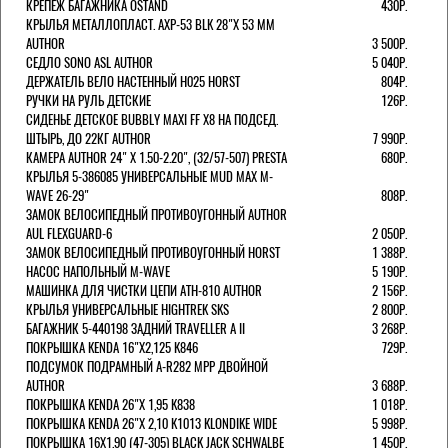
КРЕПЕЖ БАГАЖНИКА OSTAND
430Р.
КРЫЛЬЯ МЕТАЛЛОПЛАСТ. AXP-53 BLK 28"Х 53 ММ
AUTHOR
3 500Р.
СЕДЛО SONO ASL AUTHOR
5 040Р.
ДЕРЖАТЕЛЬ ВЕЛО НАСТЕННЫЙ H025 HORST
804Р.
РУЧКИ НА РУЛЬ ДЕТСКИЕ
126Р.
СИДЕНЬЕ ДЕТСКОЕ BUBBLY MAXI FF X8 НА ПОДСЕД.
ШТЫРЬ, ДО 22КГ AUTHOR
7 990Р.
КАМЕРА AUTHOR 24" Х 1.50-2.20", (32/57-507) PRESTA
680Р.
КРЫЛЬЯ 5-386085 УНИВЕРСАЛЬНЫЕ MUD MAX M-
WAVE 26-29"
808Р.
ЗАМОК ВЕЛОСИПЕДНЫЙ ПРОТИВОУГОННЫЙ AUTHOR
AUL FLEXGUARD-6
2 050Р.
ЗАМОК ВЕЛОСИПЕДНЫЙ ПРОТИВОУГОННЫЙ HORST
1 388Р.
НАСОС НАПОЛЬНЫЙ M-WAVE
5 190Р.
МАШИНКА ДЛЯ ЧИСТКИ ЦЕПИ ATH-810 AUTHOR
2 156Р.
КРЫЛЬЯ УНИВЕРСАЛЬНЫЕ HIGHTREK SKS
2 800Р.
БАГАЖНИК 5-440198 ЗАДНИЙ TRAVELLER A II
3 268Р.
ПОКРЫШКА KENDA 16"Х2,125 K846
729Р.
ПОДСУМОК ПОДРАМНЫЙ A-R282 MPP ДВОЙНОЙ
AUTHOR
3 688Р.
ПОКРЫШКА KENDA 26"Х 1,95 K838
1 018Р.
ПОКРЫШКА KENDA 26"Х 2,10 K1013 KLONDIKE WIDE
5 998Р.
ПОКРЫШКА 16X1.90 (47-305) BLACK JACK SCHWALBE
1 450Р.