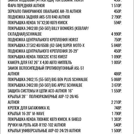
ФАРА ПЕРЕДНЯЯ AUTHOR
1 510Р.
ЗЕРКАЛО ПАНОРАМНОЕ ОВАЛЬНОЕ AM-70 AUTHOR
450Р.
ПОДНОЖКА ЗАДНЯЯ AKS-570 R40 AUTHOR
2 790Р.
ПОКРЫШКА KENDA 16"Х2,00 K879 KWICK
594Р.
ПОКРЫШКА 24X2.00 (50-507) BILLY BONKERS (КЕВЛАР/
СКЛАДНАЯ).SCHWALBE
4 990Р.
ПОДНОЖКА ЦЕНТРАЛЬНОГО КРЕПЛЕНИЯ HORST
750Р.
ПОКРЫШКА 27.5X2.40/650B (62-584) SUPER MOTO-X
5 848Р.
ПОДНОЖКА ЦЕНТРАЛЬНОГО КРЕПЛЕНИЯ 20-29"
450Р.
ПОКРЫШКА KENDA 700Х32С K193 KWEST
1 090Р.
КАМЕРА ДЛЯ FAT 26" X 4,00 АВТО НИППЕЛЬ
1 005Р.
ЗАМОК ВЕЛОСИПЕДНЫЙ ПРОТИВОУГОННЫЙ ASL-51
AUTHOR
486Р.
ПОКРЫШКА 24X2,15 (55-507) BIG BEN PLUS SCHWALBE
5 068Р.
ПОКРЫШКА 24X2.00 (50-507) BIG APPLE SCHWALBE
3 670Р.
ЗАЩИТА СИСТЕМЫ И ЦЕПИ ACO-AUTHOR 16"
1 550Р.
КРЫЛЬЯ 28'' ПОЛНОРАЗМЕРНЫЕ AXP-12-28/45
AUTHOR
2 210Р.
КРЕПЕЖ ДЛЯ БАГАЖНИКА XL
748Р.
КРЫЛЬЯ 16-20" M-WAVE
1 790Р.
ПОКРЫШКА KENDA 700Х40С K879 KWICK. K-SHIELD
1 383Р.
РУЧКИ НА РУЛЬ AGR-R192-102 AUTHOR
540Р.
КРЫЛЬЯ УНИВЕРСАЛЬНЫЕ AXP-02-24/29 AUTHOR
1 500Р.