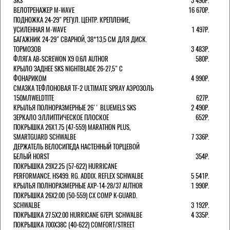
SKS
3 490Р.
ВЕЛОТРЕНАЖЕР M-WAVE
16 670Р.
ПОДНОЖКА 24-29" РЕГУЛ. ЦЕНТР. КРЕПЛЕНИЕ,
УСИЛЕННАЯ M-WAVE
1 497Р.
БАГАЖНИК 24-29" СВАРНОЙ, 38*13,5 СМ ДЛЯ ДИСК.
ТОРМОЗОВ
3 483Р.
ФЛЯГА AB-SCREWON X9 0.6Л AUTHOR
580Р.
КРЫЛО ЗАДНЕЕ SKS NIGHTBLADE 26-27,5" С
ФОНАРИКОМ
4 990Р.
СМАЗКА ТЕФЛОНОВАЯ TF-2 ULTIMATE SPRAY АЭРОЗОЛЬ
150МЛWELDTITE
627Р.
КРЫЛЬЯ ПОЛНОРАЗМЕРНЫЕ 26'' BLUEMELS SKS
2 490Р.
ЗЕРКАЛО ЭЛЛИПТИЧЕСКОЕ ПЛОСКОЕ
652Р.
ПОКРЫШКА 26X1.75 (47-559) MARATHON PLUS,
SMARTGUARD SCHWALBE
7 336Р.
ДЕРЖАТЕЛЬ ВЕЛОCИПЕДА НАСТЕННЫЙ ТОРЦЕВОЙ
БЕЛЫЙ HORST
354Р.
ПОКРЫШКА 29X2.25 (57-622) HURRICANE
PERFORMANCE. HS499. RG. ADDIX. REFLEX SCHWALBE
5 541Р.
КРЫЛЬЯ ПОЛНОРАЗМЕРНЫЕ AXP-14-28/37 AUTHOR
1 990Р.
ПОКРЫШКА 26X2.00 (50-559) CX COMP K-GUARD.
SCHWALBE
3 192Р.
ПОКРЫШКА 27.5X2.00 HURRICANE 67EPI. SCHWALBE
4 335Р.
ПОКРЫШКА 700X38С (40-622) COMFORT/STREET