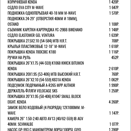
КОРИЧНЕВАЯ KENDA
1 420Р.
СЕДЛО EVA CITY M-WAVE
1 647Р.
ПОДНОЖКА ОДНОПЕРЬЕВАЯ 40-18 ММ M-WAVE
1 570Р.
ПОДНОЖКА 24-29" (ОТВЕРСТИЯ 40ММ И 18ММ),
OSTAND
1 108Р.
СЪЕМНИК КАРЕТКИ-КАРТРИДЖА YC-29BB BIKEHAND
1 148Р.
СЕДЛО ELASTOMER GEL VENTURA
1 639Р.
ПОКРЫШКА 27.5X2.10 (54-584) MTB H.R.T.
708Р.
КРЫЛЬЯ ПЛАСТИКОВЫЕ 12-18" M-WAVE
1 618Р.
ПОКРЫШКА KENDA 700Х38С K180
1 116Р.
РУЧКИ НА РУЛЬ
452Р.
ПОКРЫШКА 26"Х1.75 (44-559) K1068 KWICK BITUMEN
KENDA
2 610Р.
ПОКРЫШКА 20X1.95 (53-406) MTB ВЫСОКИЙ H.R.T.
760Р.
ПОКРЫШКА 26"Х2.10 (54-559) K831A KENDA
1 062Р.
ПОДСУМОК ПОДРАМНЫЙ A-R265 MPP AUTHOR
1 990Р.
ДЕРЖАТЕЛЬ ФЛЯГИ VELOCAGE SKS
1 250Р.
ПОКРЫШКА 20"Х1.95 (50-406) K1047 SMALL BLOCK
EIGHT. KENDA
4 260Р.
ЗАМОК ВЕЛО КОДОВЫЙ (4 РАЗРЯДА) 12Х1000ММ. M-
WAVE
1 147Р.
КАМЕРА 26" 1.50-2.40 АВТО AV13 (40/62-559) IB AGV
40MM. SCHWALBE
1 077Р.
НАСОС GP-993 С МАНОМЕТРОМ 80PSI/100PSI. GIYO
1 390Р.