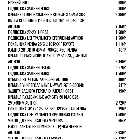
НИЗКИЙ. H.R.T.
696Р.
ПОДНОЖКА ЗАДНЯЯ HORST
900Р.
КРЫЛЬЯ ПОЛНОРАЗМЕРНЫЕ BLUEMELS 45MM SKS
2 390Р.
ШЛЕМ СПОРТИВНЫЙ CREEK HST 162 Р-Р 54-57 СМ
AUTHOR
7 360Р.
ПОДНОЖКА 22-29" HORST
1 500Р.
ПОДНОЖКА ЦЕНТРАЛЬНОГО КРЕПЛЕНИЯ AUTHOR
1 500Р.
ПОКРЫШКА KENDA 26"Х 2,10 K901F KOYOTE
1 118Р.
КАМЕРА 28" АВТО 48ММ (700Х28-45С) KENDA
487Р.
КРЫЛЬЯ ПЛАСТИКОВЫЕ AXP-CITY 51 РАЗДВИЖНЫЕ
AUTHOR
2 340Р.
ПОДНОЖКА ЗАДНЯЯ OSTAND
1 276Р.
ПОДНОЖКА ЗАДНЯЯ HORST
1 500Р.
КРЫЛЬЯ 28"Х41ММ AXP-03-28 AUTHOR
880Р.
КРЫЛЬЯ УНИВЕРСАЛЬНЫЕ M-WAVE 26" 5-386048
717Р.
ЗАЩИТА ЗАДНЕГО ПЕРЕКЛЮЧАТЕЛЯ HORST
390Р.
КРЫЛЬЯ РАЗДВИЖНЫЕ AXP-CITY 60 BLACK 26-
29"Х60ММ AUTHOR
2 720Р.
ПОКРЫШКА 26"Х2.125 (56-559) K905 K-RAD. KENDA
990Р.
ПОДНОЖКА ЦЕНТРАЛЬНОГО КРЕПЛЕНИЯ OSTAND
1 500Р.
ЧЕХОЛ ДЛЯ ВЕЛОСИПЕДА VENTURA
664Р.
НАСОС AAP CROSS COMPOSITE Т-РУЧКА ЧЕРНЫЙ
AUTHOR
2 090Р.
ЧЕХОЛ ДЛЯ ВЕЛОСИПЕДА M-WAVE
2 320Р.