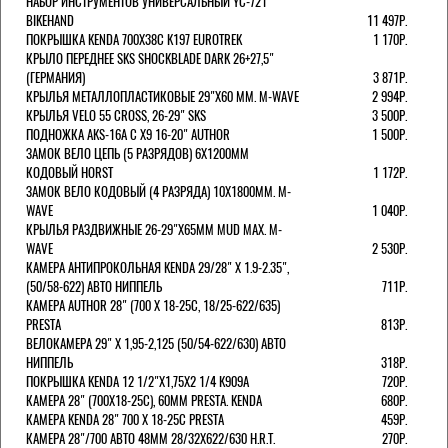
НАБОР ИНСТРУМЕНТОВ УНИВЕРСАЛЬНЫЙ YC-721
BIKEHAND
11 497Р.
ПОКРЫШКА KENDA 700Х38С K197 EUROTREK
1 170Р.
КРЫЛО ПЕРЕДНЕЕ SKS SHOCKBLADE DARK 26+27,5"
(ГЕРМАНИЯ)
3 871Р.
КРЫЛЬЯ МЕТАЛЛОПЛАСТИКОВЫЕ 29"Х60 ММ. M-WAVE
2 994Р.
КРЫЛЬЯ VELO 55 CROSS, 26-29" SKS
3 500Р.
ПОДНОЖКА AKS-16A C X9 16-20" AUTHOR
1 500Р.
ЗАМОК ВЕЛО ЦЕПЬ (5 РАЗРЯДОВ) 6Х1200ММ
КОДОВЫЙ HORST
1 172Р.
ЗАМОК ВЕЛО КОДОВЫЙ (4 РАЗРЯДА) 10Х1800ММ. M-
WAVE
1 040Р.
КРЫЛЬЯ РАЗДВИЖНЫЕ 26-29"Х65ММ MUD MAX. M-
WAVE
2 530Р.
КАМЕРА АНТИПРОКОЛЬНАЯ KENDA 29/28" Х 1.9-2.35",
(50/58-622) АВТО НИППЕЛЬ
711Р.
КАМЕРА AUTHOR 28" (700 Х 18-25С, 18/25-622/635)
PRESTA
813Р.
ВЕЛОКАМЕРА 29" X 1,95-2,125 (50/54-622/630) АВТО
НИППЕЛЬ
318Р.
ПОКРЫШКА KENDA 12 1/2"Х1,75X2 1/4 K909A
720Р.
КАМЕРА 28" (700Х18-25С), 60ММ PRESTA. KENDA
680Р.
КАМЕРА KENDA 28" 700 Х 18-25С PRESTA
459Р.
КАМЕРА 28"/700 АВТО 48ММ 28/32Х622/630 H.R.T.
270Р.