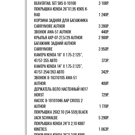
BEAVERTAIL SET SKS 0-10100
3 108Р.
ПОКРЫШКА KENDA 26"Х1,95 K905 K-
RAD
1 240Р.
КОРЗИНА ЗАДНЯЯ ДЛЯ БАГАЖНИКА
CARRYMORE AUTHOR
3 280Р.
ЗВОНОК AWA-51 AUTHOR
440Р.
КРЫЛЬЯ AXP-07-27,5/29 AUTHOR
2 900Р.
БАГАЖНИК ЗАДНИЙ AUTHOR
CARRYMORE
3 950Р.
КАМЕРА KENDA 18" Х 1.75-2.125",
47/57-355 АВТО
373Р.
КАМЕРА KENDA 14" Х 1.75-2.125",
47/57-254/263 АВТО
342Р.
ЗВОНОК 8-16310105 AWA-51
AUTHOR
400Р.
ДЕРЖАТЕЛЬ ВЕЛО НАСТЕННЫЙ H017
HORST
729Р.
НАСОС 8-18101046 AAP CROSS 2
AUTHOR
1 770Р.
ПОКРЫШКА 26X2.10 (54-559) BLACK
JACK SCHWALBE
5 290Р.
ПОКРЫШКА KENDA 24"Х 2,10 K887
KINETICS
1 063Р.
ПОКРЫШКА KENDA 26"Х 2,00 K885