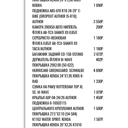
KOBRA
1 096Р.
ПОДНОЖКА AKS-670 R18 24-29" E-
BIKE (DROPOUT AUTHOR IS-R18).
AUTHOR
3 550Р.
КАМЕРА 200Х50 АВТО НИППЕЛЬ
200Р.
ФЛЯГА AB-TCX-SHANTI X9 0.85Л
СЕРЕБРИСТО-НЕОНОВАЯ
1 180Р.
ФЛЯГА 0.85Л AB-TCX-SHANTI X9
TACX/AUTHOR
1 180Р.
БАГАЖНИК ЗАДНИЙ CD-15B OSTAND
2 672Р.
ДЕРЖАТЕЛЬ ФЛЯГИ M-WAVE
402Р.
ПОКРЫШКА 29X2.00 (50-622)
HURRICANE GREENGUARD. SCHWALBE
4 890Р.
ПОКРЫШКА KENDA 24"Х1,95 K905 K-
RAD
1 330Р.
СУМКА НА РАМУ ROTTERDAM TOP XL
SC. M-WAVE
1 879Р.
КРЫЛЬЯ AXP-04-24/26 AUTHOR
1 450Р.
ПОДНОЖКА 8-16503115
ЦЕНТРАЛЬНОГО КРЕПЛЕНИЯ AUTHOR
1 500Р.
ПОКРЫШКА 27.5"Х2.10 (54-584)
K1162 WATER SPIRIT. KENDA
1 587Р.
ПОКРЫШКА KENDA 26"Х2,35 K1010