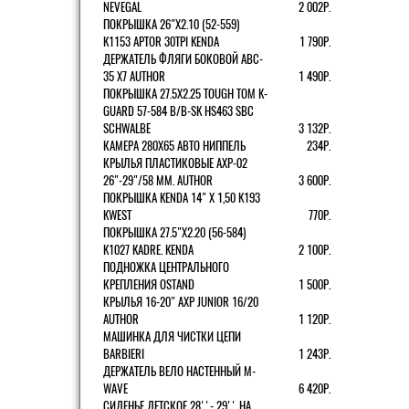
NEVEGAL
2 002Р.
ПОКРЫШКА 26"Х2.10 (52-559)
K1153 APTOR 30TPI KENDA
1 790Р.
ДЕРЖАТЕЛЬ ФЛЯГИ БОКОВОЙ ABC-
35 X7 AUTHOR
1 490Р.
ПОКРЫШКА 27.5X2.25 TOUGH TOM K-
GUARD 57-584 B/B-SK HS463 SBC
SCHWALBE
3 132Р.
КАМЕРА 280Х65 АВТО НИППЕЛЬ
234Р.
КРЫЛЬЯ ПЛАСТИКОВЫЕ AXP-02
26"-29"/58 ММ. AUTHOR
3 600Р.
ПОКРЫШКА KENDA 14" Х 1,50 K193
KWEST
770Р.
ПОКРЫШКА 27.5"Х2.20 (56-584)
K1027 KADRE. KENDA
2 100Р.
ПОДНОЖКА ЦЕНТРАЛЬНОГО
КРЕПЛЕНИЯ OSTAND
1 500Р.
КРЫЛЬЯ 16-20" AXP JUNIOR 16/20
AUTHOR
1 120Р.
МАШИНКА ДЛЯ ЧИСТКИ ЦЕПИ
BARBIERI
1 243Р.
ДЕРЖАТЕЛЬ ВЕЛО НАСТЕННЫЙ M-
WAVE
6 420Р.
СИДЕНЬЕ ДЕТСКОЕ 28''- 29'' НА