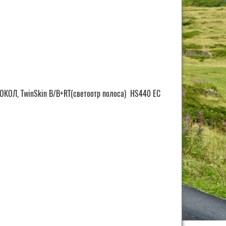
КОЛ, TwinSkin B/B+RT(светоотр полоса) HS440 EC