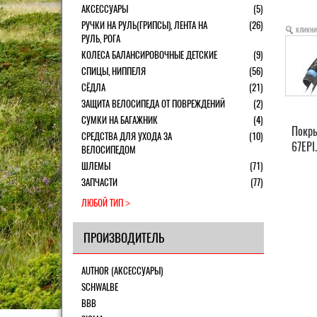
АКСЕССУАРЫ
(5)
РУЧКИ НА РУЛЬ(ГРИПСЫ), ЛЕНТА НА
(26)
кликни
РУЛЬ, РОГА
КОЛЕСА БАЛАНСИРОВОЧНЫЕ ДЕТСКИЕ
(9)
СПИЦЫ, НИППЕЛЯ
(56)
СЁДЛА
(21)
ЗАЩИТА ВЕЛОСИПЕДА ОТ ПОВРЕЖДЕНИЙ
(2)
СУМКИ НА БАГАЖНИК
(4)
Покры
СРЕДСТВА ДЛЯ УХОДА ЗА
(10)
67EPI
ВЕЛОСИПЕДОМ
ШЛЕМЫ
(71)
ЗАПЧАСТИ
(77)
ЛЮБОЙ ТИП
ПРОИЗВОДИТЕЛЬ
AUTHOR (АКСЕССУАРЫ)
SCHWALBE
BBB