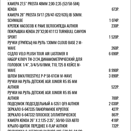
КАМЕРА 27,5" PRESTA 48ММ 2,00-2,35 (52/58-584)
KENDA
673Р.
КАМЕРА 28" PRESTA SV17 (28/47-622/635) IB 50MM.
SCHWALBE
1 074Р.
КРЕПЕЖ НАСОСОВ К РАМЕ ВЕЛОСИПЕДА AUTHOR
230Р.
ПОКРЫШКА KENDA 29"Х2,00 K1113 TURNBULL CANYON
SPORT
1 520Р.
РУЧКИ (ГРИПСЫ) НА РУЛЬ 130ММ CLOUD BASE 2 M-
WAVE
260Р.
СЕДЛО VELO PLUSH TOUR AIR LASTOMER II
6 690Р.
НАБОР КЛЮЧ TW-2/24 ДИНАМОМЕТРИЧЕСКИЙ ДЛЯ
ГОЛОВОК 1/4", 3/4/5/6/8ММ, T10, T25 В КЕЙСЕ M-
WAVE
8 990Р.
ШЛЕМ ВМХ/FREESTYLE Р-Р 58-61СМ M-WAVE
3 890Р.
РУЧКИ НА РУЛЬ ДЕТСКИЕ AGR JUNIOR R5 85 ММ
AUTHOR
522Р.
РУЧКИ НА РУЛЬ ДЕТСКИЕ AGR JUNIOR R5 85 ММ
AUTHOR
700Р.
ПОДСУМОК ПОДСЕДЕЛЬНЫЙ A-S351 QF9 AUTHOR
2 030Р.
ЗЕРКАЛО 6-647335 ПАНОРАМНОЕ КРУГЛОЕ
427Р.
ЗЕРКАЛО 6-647332 ПЛОСКОЕ ЭЛЛИПТИЧЕСКОЕ
867Р.
КАМЕРА KENDA 26" Х 2.125-2.35", 50/60-559 АВТО
418Р.
КРЫЛО-ЩИТОК ПЕРЕДНЕЕ X-FLAP AUTHOR
732Р.