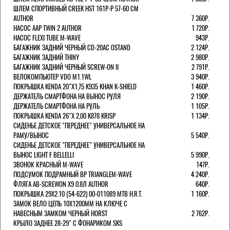
ШЛЕМ СПОРТИВНЫЙ CREEK HST 161Р-Р 57-60 СМ
AUTHOR
7 360Р.
НАСОС AAP TWIN 2 AUTHOR
1 720Р.
НАСОС FLEXI TUBE M-WAVE
943Р.
БАГАЖНИК ЗАДНИЙ ЧЕРНЫЙ СD-20AC OSTAND
2 124Р.
БАГАЖНИК ЗАДНИЙ THINY
2 980Р.
БАГАЖНИК ЗАДНИЙ ЧЕРНЫЙ SCREW-ON II
2 791Р.
ВЕЛОКОМПЬЮТЕР VDO M1.1WL
3 940Р.
ПОКРЫШКА KENDA 20"Х1,75 K935 KHAN K-SHIELD
1 460Р.
ДЕРЖАТЕЛЬ СМАРТФОНА НА ВЫНОС РУЛЯ
2 190Р.
ДЕРЖАТЕЛЬ СМАРТФОНА НА РУЛЬ
1 105Р.
ПОКРЫШКА KENDA 26"Х 2,00 K878 KRISP
1 134Р.
СИДЕНЬЕ ДЕТСКОЕ "ПЕРЕДНЕЕ" УНИВЕРСАЛЬНОЕ НА
РАМУ/ВЫНОС
5 540Р.
СИДЕНЬЕ ДЕТСКОЕ "ПЕРЕДНЕЕ" УНИВЕРСАЛЬНОЕ НА
ВЫНОС LIGHT F BELLELLI
5 990Р.
ЗВОНОК КРАСНЫЙ M-WAVE
147Р.
ПОДСУМОК ПОДРАМНЫЙ BP TRIANGLEM-WAVE
4 240Р.
ФЛЯГА AB-SCREWON X9 0.8Л AUTHOR
640Р.
ПОКРЫШКА 29X2.10 (54-622) 00-011089 MTB H.R.T.
1 160Р.
ЗАМОК ВЕЛО ЦЕПЬ 10Х1200ММ НА КЛЮЧЕ С
НАВЕСНЫМ ЗАМКОМ ЧЕРНЫЙ HORST
2 762Р.
КРЫЛО ЗАДНЕЕ 28-29" С ФОНАРИКОМ SKS