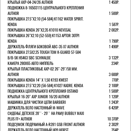
КРЫЛЬЯ AXP-04-24/26 AUTHOR
1 450Р.
ПОДНОЖКА 8-16503115 ЦЕНТРАЛЬНОГО КРЕПЛЕНИЯ
AUTHOR
1 500Р.
ПОКРЫШКА 27.5"Х2.10 (54-584) K1162 WATER SPIRIT.
KENDA
1 587Р.
ПОКРЫШКА KENDA 26"Х2,35 K1010 NEVEGAL
2 002Р.
ПОКРЫШКА 26"Х2.10 (52-559) K1153 APTOR 30TPI
KENDA
1 790Р.
ДЕРЖАТЕЛЬ ФЛЯГИ БОКОВОЙ ABC-35 X7 AUTHOR
1 490Р.
ПОКРЫШКА 27.5X2.25 TOUGH TOM K-GUARD 57-584
B/B-SK HS463 SBC SCHWALBE
3 132Р.
КАМЕРА 280Х65 АВТО НИППЕЛЬ
234Р.
КРЫЛЬЯ ПЛАСТИКОВЫЕ AXP-02 26"-29"/58 ММ.
AUTHOR
3 600Р.
ПОКРЫШКА KENDA 14" Х 1,50 K193 KWEST
770Р.
ПОКРЫШКА 27.5"Х2.20 (56-584) K1027 KADRE. KENDA
2 100Р.
ПОДНОЖКА ЦЕНТРАЛЬНОГО КРЕПЛЕНИЯ OSTAND
1 500Р.
КРЫЛЬЯ 16-20" AXP JUNIOR 16/20 AUTHOR
1 120Р.
МАШИНКА ДЛЯ ЧИСТКИ ЦЕПИ BARBIERI
1 243Р.
ДЕРЖАТЕЛЬ ВЕЛО НАСТЕННЫЙ M-WAVE
6 420Р.
СИДЕНЬЕ ДЕТСКОЕ 28''- 29'' НА РАМУ BUBBLY MAXI
PLUS FF+ AUTHOR
10 370Р.
ПОДСУМОК ПОДРАМНЫЙ A-R281 GSB FRONT AUTHOR
2 302Р.
ДЕРЖАТЕЛЬ ВЕЛО НАСТЕННЫЙ H09 HORST
354Р.