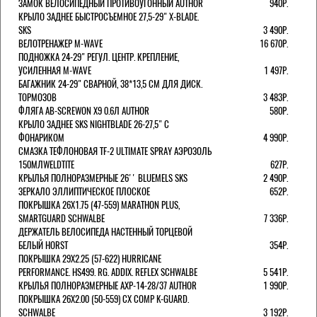
ЗАМОК ВЕЛОСИПЕДНЫЙ ПРОТИВОУГОННЫЙ AUTHOR
940Р.
КРЫЛО ЗАДНЕЕ БЫСТРОСЪЕМНОЕ 27,5-29" X-BLADE.
SKS
3 490Р.
ВЕЛОТРЕНАЖЕР M-WAVE
16 670Р.
ПОДНОЖКА 24-29" РЕГУЛ. ЦЕНТР. КРЕПЛЕНИЕ,
УСИЛЕННАЯ M-WAVE
1 497Р.
БАГАЖНИК 24-29" СВАРНОЙ, 38*13,5 СМ ДЛЯ ДИСК.
ТОРМОЗОВ
3 483Р.
ФЛЯГА AB-SCREWON X9 0.6Л AUTHOR
580Р.
КРЫЛО ЗАДНЕЕ SKS NIGHTBLADE 26-27,5" С
ФОНАРИКОМ
4 990Р.
СМАЗКА ТЕФЛОНОВАЯ TF-2 ULTIMATE SPRAY АЭРОЗОЛЬ
150МЛWELDTITE
627Р.
КРЫЛЬЯ ПОЛНОРАЗМЕРНЫЕ 26'' BLUEMELS SKS
2 490Р.
ЗЕРКАЛО ЭЛЛИПТИЧЕСКОЕ ПЛОСКОЕ
652Р.
ПОКРЫШКА 26X1.75 (47-559) MARATHON PLUS,
SMARTGUARD SCHWALBE
7 336Р.
ДЕРЖАТЕЛЬ ВЕЛОCИПЕДА НАСТЕННЫЙ ТОРЦЕВОЙ
БЕЛЫЙ HORST
354Р.
ПОКРЫШКА 29X2.25 (57-622) HURRICANE
PERFORMANCE. HS499. RG. ADDIX. REFLEX SCHWALBE
5 541Р.
КРЫЛЬЯ ПОЛНОРАЗМЕРНЫЕ AXP-14-28/37 AUTHOR
1 990Р.
ПОКРЫШКА 26X2.00 (50-559) CX COMP K-GUARD.
SCHWALBE
3 192Р.