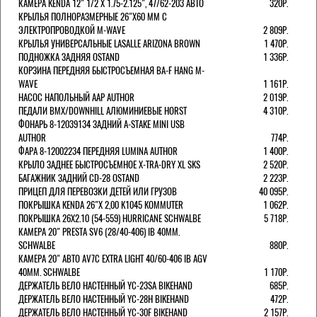
КАМЕРА KENDA 12" 1/2 Х 1.75-2.125", 47/62-203 АВТО
320Р.
КРЫЛЬЯ ПОЛНОРАЗМЕРНЫЕ 26"Х60 ММ С
ЭЛЕКТРОПРОВОДКОЙ M-WAVE
2 809Р.
КРЫЛЬЯ УНИВЕРСАЛЬНЫЕ LASALLE ARIZONA BROWN
1 470Р.
ПОДНОЖКА ЗАДНЯЯ OSTAND
1 336Р.
КОРЗИНА ПЕРЕДНЯЯ БЫСТРОСЪЕМНАЯ BA-F HANG M-
WAVE
1 161Р.
НАСОС НАПОЛЬНЫЙ AAP AUTHOR
2 019Р.
ПЕДАЛИ BMX/DOWNHILL АЛЮМИНИЕВЫЕ HORST
4 310Р.
ФОНАРЬ 8-12039134 ЗАДНИЙ A-STAKE MINI USB
AUTHOR
774Р.
ФАРА 8-12002234 ПЕРЕДНЯЯ LUMINA AUTHOR
1 400Р.
КРЫЛО ЗАДНЕЕ БЫСТРОСЪЕМНОЕ X-TRA-DRY XL SKS
2 520Р.
БАГАЖНИК ЗАДНИЙ CD-28 OSTAND
2 223Р.
ПРИЦЕП ДЛЯ ПЕРЕВОЗКИ ДЕТЕЙ ИЛИ ГРУЗОВ
40 095Р.
ПОКРЫШКА KENDA 26"Х 2,00 K1045 KOMMUTER
1 062Р.
ПОКРЫШКА 26X2.10 (54-559) HURRICANE SCHWALBE
5 718Р.
КАМЕРА 20" PRESTA SV6 (28/40-406) IB 40MM.
SCHWALBE
880Р.
КАМЕРА 20" АВТО AV7C EXTRA LIGHT 40/60-406 IB AGV
40MM. SCHWALBE
1 170Р.
ДЕРЖАТЕЛЬ ВЕЛО НАСТЕННЫЙ YC-23SA BIKEHAND
685Р.
ДЕРЖАТЕЛЬ ВЕЛО НАСТЕННЫЙ YC-28H BIKEHAND
472Р.
ДЕРЖАТЕЛЬ ВЕЛО НАСТЕННЫЙ YC-30F BIKEHAND
2 157Р.