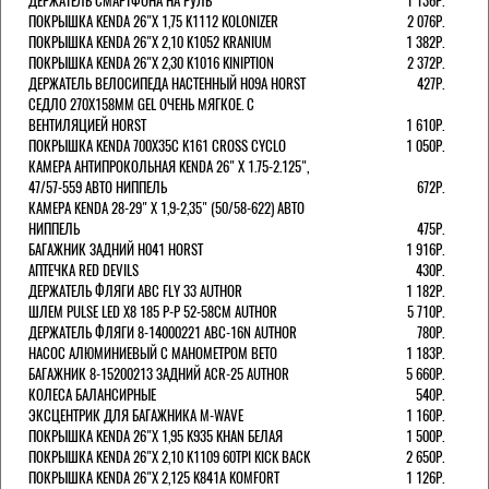
ДЕРЖАТЕЛЬ СМАРТФОНА НА РУЛЬ
1 136Р.
ПОКРЫШКА KENDA 26"Х 1,75 K1112 KOLONIZER
2 076Р.
ПОКРЫШКА KENDA 26"Х 2,10 K1052 KRANIUM
1 382Р.
ПОКРЫШКА KENDA 26"Х 2,30 K1016 KINIPTION
2 372Р.
ДЕРЖАТЕЛЬ ВЕЛОСИПЕДА НАСТЕННЫЙ H09A HORST
427Р.
СЕДЛО 270Х158ММ GEL ОЧЕНЬ МЯГКОЕ. С
ВЕНТИЛЯЦИЕЙ HORST
1 610Р.
ПОКРЫШКА KENDA 700Х35С K161 CROSS CYCLO
1 050Р.
КАМЕРА АНТИПРОКОЛЬНАЯ KENDA 26" Х 1.75-2.125",
47/57-559 АВТО НИППЕЛЬ
672Р.
КАМЕРА KENDA 28-29" Х 1,9-2,35" (50/58-622) АВТО
НИППЕЛЬ
475Р.
БАГАЖНИК ЗАДНИЙ H041 HORST
1 916Р.
АПТЕЧКА RED DEVILS
430Р.
ДЕРЖАТЕЛЬ ФЛЯГИ АВС FLY 33 AUTHOR
1 182Р.
ШЛЕМ PULSE LED X8 185 Р-Р 52-58СМ AUTHOR
5 710Р.
ДЕРЖАТЕЛЬ ФЛЯГИ 8-14000221 ABC-16N AUTHOR
780Р.
НАСОС АЛЮМИНИЕВЫЙ С МАНОМЕТРОМ BETO
1 183Р.
БАГАЖНИК 8-15200213 ЗАДНИЙ ACR-25 AUTHOR
5 660Р.
КОЛЕСА БАЛАНСИРНЫЕ
540Р.
ЭКСЦЕНТРИК ДЛЯ БАГАЖНИКА M-WAVE
1 160Р.
ПОКРЫШКА KENDA 26"Х 1,95 K935 KHAN БЕЛАЯ
1 500Р.
ПОКРЫШКА KENDA 26"Х 2,10 K1109 60TPI KICK BACK
2 650Р.
ПОКРЫШКА KENDA 26"Х 2,125 K841A KOMFORT
1 126Р.