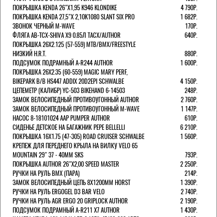
ПОКРЫШКА KENDA 26"Х1,95 K946 KLONDIKE
4 790Р.
ПОКРЫШКА KENDA 27,5"Х 2,10K1080 SLANT SIX PRO
1 682Р.
ЗВОНОК ЧЕРНЫЙ M-WAVE
170Р.
ФЛЯГА AB-TCX-SHIVA X9 0.85Л TACX/AUTHOR
640Р.
ПОКРЫШКА 26X2.125 (57-559) MTB/BMX/FREESTYLE
НИЗКИЙ H.R.T.
880Р.
ПОДСУМОК ПОДРАМНЫЙ A-R244 AUTHOR
1 600Р.
ПОКРЫШКА 26X2.35 (60-559) MAGIC MARY PERF,
BIKEPARK B/B HS447 ADDIX 20D2EPI SCHWALBE
4 150Р.
ЦЕПЕМЕТР (КАЛИБР) YC-503 BIKEHAND 6-14503
248Р.
ЗАМОК ВЕЛОСИПЕДНЫЙ ПРОТИВОУГОННЫЙ AUTHOR
2 760Р.
ЗАМОК ВЕЛОСИПЕДНЫЙ ПРОТИВОУГОННЫЙ M-WAVE
1 147Р.
НАСОС 8-18101024 AAP PUMPER AUTHOR
610Р.
СИДЕНЬЕ ДЕТСКОЕ НА БАГАЖНИК PEPE BELLELLI
6 210Р.
ПОКРЫШКА 16X1.75 (47-305) ROAD CRUISER SCHWALBE
1 560Р.
КРЕПЕЖ ДЛЯ ПЕРЕДНЕГО КРЫЛА НА ВИЛКУ VELO 65
MOUNTAIN 29" 37 - 40ММ SKS
793Р.
ПОКРЫШКА AUTHOR 26"Х2,00 SPEED MASTER
2 250Р.
РУЧКИ НА РУЛЬ BMX (ПАРА)
214Р.
ЗАМОК ВЕЛОCИПЕДНЫЙ ЦЕПЬ 8Х1200ММ HORST
1 390Р.
РУЧКИ НА РУЛЬ ERGOGEL D3 BAR VELO
2 740Р.
РУЧКИ НА РУЛЬ AGR ERGO 20 GRIPLOCK AUTHOR
2 190Р.
ПОДСУМОК ПОДРАМНЫЙ A-R211 X7 AUTHOR
1 430Р.