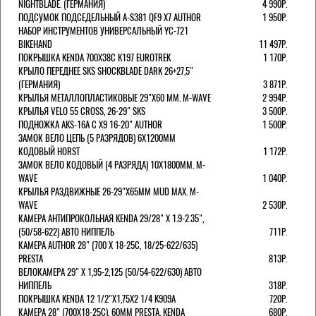
NIGHTBLADE. (ГЕРМАНИЯ)
4 990Р.
ПОДСУМОК ПОДСЕДЕЛЬНЫЙ A-S381 QF9 X7 AUTHOR
1 950Р.
НАБОР ИНСТРУМЕНТОВ УНИВЕРСАЛЬНЫЙ YC-721
BIKEHAND
11 497Р.
ПОКРЫШКА KENDA 700Х38С K197 EUROTREK
1 170Р.
КРЫЛО ПЕРЕДНЕЕ SKS SHOCKBLADE DARK 26+27,5"
(ГЕРМАНИЯ)
3 871Р.
КРЫЛЬЯ МЕТАЛЛОПЛАСТИКОВЫЕ 29"Х60 ММ. M-WAVE
2 994Р.
КРЫЛЬЯ VELO 55 CROSS, 26-29" SKS
3 500Р.
ПОДНОЖКА AKS-16A C X9 16-20" AUTHOR
1 500Р.
ЗАМОК ВЕЛО ЦЕПЬ (5 РАЗРЯДОВ) 6Х1200ММ
КОДОВЫЙ HORST
1 172Р.
ЗАМОК ВЕЛО КОДОВЫЙ (4 РАЗРЯДА) 10Х1800ММ. M-
WAVE
1 040Р.
КРЫЛЬЯ РАЗДВИЖНЫЕ 26-29"Х65ММ MUD MAX. M-
WAVE
2 530Р.
КАМЕРА АНТИПРОКОЛЬНАЯ KENDA 29/28" Х 1.9-2.35",
(50/58-622) АВТО НИППЕЛЬ
711Р.
КАМЕРА AUTHOR 28" (700 Х 18-25С, 18/25-622/635)
PRESTA
813Р.
ВЕЛОКАМЕРА 29" X 1,95-2,125 (50/54-622/630) АВТО
НИППЕЛЬ
318Р.
ПОКРЫШКА KENDA 12 1/2"Х1,75X2 1/4 K909A
720Р.
КАМЕРА 28" (700Х18-25С), 60ММ PRESTA. KENDA
680Р.