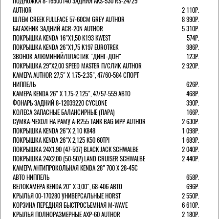
ПОДНОЖКА 8-16500140 ЗАДНЯЯ AKS-530 RS-24/29
AUTHOR
2 110Р.
ШЛЕМ CREEK FULLFACE 57-60СМ GREY AUTHOR
8 990Р.
БАГАЖНИК ЗАДНИЙ ACR-20N AUTHOR
5 310Р.
ПОКРЫШКА KENDA 16"Х1,50 K193 KWEST
574Р.
ПОКРЫШКА KENDA 26"Х1,75 K197 EUROTREK
986Р.
ЗВОНОК АЛЮМИНИЙ/ПЛАСТИК "ДИНГ-ДОН"
123Р.
ПОКРЫШКА 29"Х2,00 SPEED MASTER П/СЛИК AUTHOR
2 920Р.
КАМЕРА AUTHOR 27,5" Х 1.75-2.35", 47/60-584 СПОРТ
НИППЕЛЬ
626Р.
КАМЕРА KENDA 26" Х 1.75-2.125", 47/57-559 АВТО
468Р.
ФОНАРЬ ЗАДНИЙ 8-12039220 CYCLONE
390Р.
КОЛЕСА ЗАПАСНЫЕ БАЛАНСИРНЫЕ (ПАРА)
166Р.
CУМКА-ЧЕХОЛ НА РАМУ A-R255 TANK BAG MPP AUTHOR
2 630Р.
ПОКРЫШКА KENDA 26"Х 2,10 K848
1 098Р.
ПОКРЫШКА KENDA 26"Х 2,125 K50 60TPI
1 689Р.
ПОКРЫШКА 24X1.90 (47-507) BLACK JACK SCHWALBE
2 040Р.
ПОКРЫШКА 24X2.00 (50-507) LAND CRUISER SCHWALBE
2 440Р.
КАМЕРА АНТИПРОКОЛЬНАЯ KENDA 28" 700 Х 28-45C
АВТО НИППЕЛЬ
658Р.
ВЕЛОКАМЕРА KENDA 20" Х 3,00", 68-406 АВТО
696Р.
КРЫЛЬЯ 00-170280 УНИВЕРСАЛЬНЫЕ HORST
2 550Р.
КОРЗИНА ПЕРЕДНЯЯ БЫСТРОСЪЕМНАЯ M-WAVE
6 610Р.
КРЫЛЬЯ ПОЛНОРАЗМЕРНЫЕ AXP-60 AUTHOR
2 180Р.