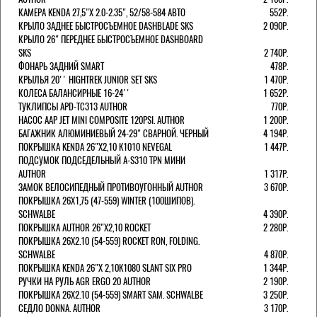
КАМЕРА KENDA 27,5"Х 2.0-2.35", 52/58-584 АВТО
552Р.
КРЫЛО ЗАДНЕЕ БЫСТРОСЪЕМНОЕ DASHBLADE SKS
2 090Р.
КРЫЛО 26" ПЕРЕДНЕЕ БЫСТРОСЪЕМНОЕ DASHBOARD
SKS
2 740Р.
ФОНАРЬ ЗАДНИЙ SMART
478Р.
КРЫЛЬЯ 20'' HIGHTREK JUNIOR SET SKS
1 470Р.
КОЛЕСА БАЛАНСИРНЫЕ 16-24''
1 652Р.
ТУКЛИПСЫ APD-TC313 AUTHOR
770Р.
НАСОС AAP JET MINI COMPOSITE 120PSI. AUTHOR
1 200Р.
БАГАЖНИК АЛЮМИНИЕВЫЙ 24-29" СВАРНОЙ. ЧЕРНЫЙ
4 194Р.
ПОКРЫШКА KENDA 26"Х2,10 K1010 NEVEGAL
1 447Р.
ПОДСУМОК ПОДСЕДЕЛЬНЫЙ A-S310 TPN МИНИ
AUTHOR
1 317Р.
ЗАМОК ВЕЛОСИПЕДНЫЙ ПРОТИВОУГОННЫЙ AUTHOR
3 670Р.
ПОКРЫШКА 26X1,75 (47-559) WINTER (100ШИПОВ).
SCHWALBE
4 390Р.
ПОКРЫШКА AUTHOR 26"Х2,10 ROCKET
2 280Р.
ПОКРЫШКА 26X2.10 (54-559) ROCKET RON, FOLDING.
SCHWALBE
4 870Р.
ПОКРЫШКА KENDA 26"Х 2,10K1080 SLANT SIX PRO
1 344Р.
РУЧКИ НА РУЛЬ AGR ERGO 20 AUTHOR
2 190Р.
ПОКРЫШКА 26X2.10 (54-559) SMART SAM. SCHWALBE
3 250Р.
СЕДЛО DONNA. AUTHOR
3 170Р.