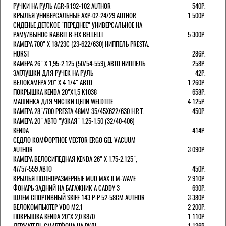
РУЧКИ НА РУЛЬ AGR-R192-102 AUTHOR
540Р.
КРЫЛЬЯ УНИВЕРСАЛЬНЫЕ AXP-02-24/29 AUTHOR
1 500Р.
СИДЕНЬЕ ДЕТСКОЕ "ПЕРЕДНЕЕ" УНИВЕРСАЛЬНОЕ НА
РАМУ/ВЫНОС RABBIT B-FIX BELLELLI
5 300Р.
КАМЕРА 700" Х 18/23C (23-622/630) НИППЕЛЬ PRESTA.
HORST
286Р.
КАМЕРА 26" X 1,95-2,125 (50/54-559), АВТО НИППЕЛЬ
258Р.
ЗАГЛУШКИ ДЛЯ РУЧЕК НА РУЛЬ
42Р.
ВЕЛОКАМЕРА 20" Х 4 1/4" АВТО
1 260Р.
ПОКРЫШКА KENDA 20"Х1,5 K1038
658Р.
МАШИНКА ДЛЯ ЧИСТКИ ЦЕПИ WELDTITE
4 125Р.
КАМЕРА 28"/700 PRESTA 48ММ 35/45Х622/630 H.R.T.
450Р.
КАМЕРА 20" АВТО "УЗКАЯ" 1.25-1.50 (32/40-406)
KENDA
414Р.
СЕДЛО КОМФОРТНОЕ VECTOR ERGO GEL VACUUM
AUTHOR
3 090Р.
КАМЕРА ВЕЛОСИПЕДНАЯ KENDA 26" Х 1.75-2.125",
47/57-559 АВТО
450Р.
КРЫЛЬЯ ПОЛНОРАЗМЕРНЫЕ MUD MAX II M-WAVE
2 910Р.
ФОНАРЬ ЗАДНИЙ НА БАГАЖНИК A CADDY 3
690Р.
ШЛЕМ СПОРТИВНЫЙ SKIFF 143 Р-Р 52-58СМ AUTHOR
3 380Р.
ВЕЛОКОМПЬЮТЕР VDO M2.1
2 200Р.
ПОКРЫШКА KENDA 20"Х 2,0 K870
1 110Р.