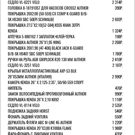
СЕДЛО VL-6221 VELO
2 314Р.
ГОЛОВКА 8-18191057 ДЛЯ НАСОСОВ CROSS2 AUTHOR
390Р.
ПОКРЫШКА 26X2.00 (50-559) CX COMP K-GUARD B/B-
SK HS369 SBC 50EPI SCHWALBE
2 692Р.
ПОКРЫШКА 27.5"Х2.10(52-584) K935 KHAN 30TPI.
KENDA
1 324Р.
АПТЕЧКА 5-880162 7 ЗАПЛАТОК+КЛЕЙ+ТЕРКА
198Р.
ПОКРЫШКА AUTHOR 26"Х1,95 WING
2 268Р.
ПОКРЫШКА 20X1.90 (47-406) BLACK JACK K-GUARD
B/B-SK HS407 SBC 50EPI SCHWALBE
1 780Р.
РУЧКИ НА РУЛЬ AGR GRIPLOCK R20 130 ММ AUTHOR
2 410Р.
СЕДЛО VL-3251 VELO
2 187Р.
КРЫЛЬЯ МЕТАЛЛОПЛАСТИКОВЫЕ AXP-53 BLK
28"Х53ММ AUTHOR (ИТАЛИЯ)
2 990Р.
КАМЕРА KENDA 26" Х 2.125-2.35", 50/60-559 СПОРТ
НИППЕЛЬ
476Р.
ЗАМОК ВЕЛОСИПЕДНЫЙ ПРОТИВОУГОННЫЙ AUTHOR
990Р.
ПОКРЫШКА KENDA 26"Х 2,10 K892
1 118Р.
СЕДЛО VL-8114 VELO
2 535Р.
ПОДНОЖКА ЗАДНЯЯ HORST
546Р.
ФОНАРЬ ЗАДНИЙ VENTURA
550Р.
ДЕРЖАТЕЛЬ ФЛЯГИ АВС M-LINE 45 AUTHOR
1 220Р.
ПОКРЫШКА KENDA 20"Х3,00 K1008A FLAME
1 988Р.
ФАРА+ФОНАРЬ С ЛИНЗАМИ VENTURA
435Р.