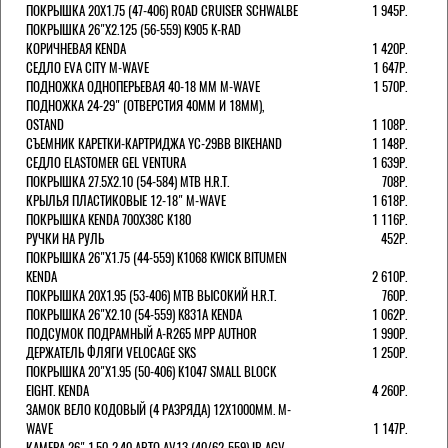
ПОКРЫШКА 20X1.75 (47-406) ROAD CRUISER SCHWALBE
1 945Р.
ПОКРЫШКА 26"Х2.125 (56-559) K905 K-RAD
КОРИЧНЕВАЯ KENDA
1 420Р.
СЕДЛО EVA CITY M-WAVE
1 647Р.
ПОДНОЖКА ОДНОПЕРЬЕВАЯ 40-18 ММ M-WAVE
1 570Р.
ПОДНОЖКА 24-29" (ОТВЕРСТИЯ 40ММ И 18ММ),
OSTAND
1 108Р.
СЪЕМНИК КАРЕТКИ-КАРТРИДЖА YC-29BB BIKEHAND
1 148Р.
СЕДЛО ELASTOMER GEL VENTURA
1 639Р.
ПОКРЫШКА 27.5X2.10 (54-584) MTB H.R.T.
708Р.
КРЫЛЬЯ ПЛАСТИКОВЫЕ 12-18" M-WAVE
1 618Р.
ПОКРЫШКА KENDA 700Х38С K180
1 116Р.
РУЧКИ НА РУЛЬ
452Р.
ПОКРЫШКА 26"Х1.75 (44-559) K1068 KWICK BITUMEN
KENDA
2 610Р.
ПОКРЫШКА 20X1.95 (53-406) MTB ВЫСОКИЙ H.R.T.
760Р.
ПОКРЫШКА 26"Х2.10 (54-559) K831A KENDA
1 062Р.
ПОДСУМОК ПОДРАМНЫЙ A-R265 MPP AUTHOR
1 990Р.
ДЕРЖАТЕЛЬ ФЛЯГИ VELOCAGE SKS
1 250Р.
ПОКРЫШКА 20"Х1.95 (50-406) K1047 SMALL BLOCK
EIGHT. KENDA
4 260Р.
ЗАМОК ВЕЛО КОДОВЫЙ (4 РАЗРЯДА) 12Х1000ММ. M-
WAVE
1 147Р.
КАМЕРА 26" 1.50-2.40 АВТО AV13 (40/62-559) IB AGV