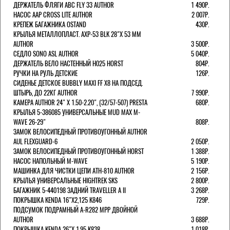
ДЕРЖАТЕЛЬ ФЛЯГИ АВС FLY 33 AUTHOR
1 490Р.
НАСОС AAP CROSS LITE AUTHOR
2 007Р.
КРЕПЕЖ БАГАЖНИКА OSTAND
430Р.
КРЫЛЬЯ МЕТАЛЛОПЛАСТ. AXP-53 BLK 28"Х 53 ММ
AUTHOR
3 500Р.
СЕДЛО SONO ASL AUTHOR
5 040Р.
ДЕРЖАТЕЛЬ ВЕЛО НАСТЕННЫЙ H025 HORST
804Р.
РУЧКИ НА РУЛЬ ДЕТСКИЕ
126Р.
СИДЕНЬЕ ДЕТСКОЕ BUBBLY MAXI FF X8 НА ПОДСЕД.
ШТЫРЬ, ДО 22КГ AUTHOR
7 990Р.
КАМЕРА AUTHOR 24" Х 1.50-2.20", (32/57-507) PRESTA
680Р.
КРЫЛЬЯ 5-386085 УНИВЕРСАЛЬНЫЕ MUD MAX M-
WAVE 26-29"
808Р.
ЗАМОК ВЕЛОСИПЕДНЫЙ ПРОТИВОУГОННЫЙ AUTHOR
AUL FLEXGUARD-6
2 050Р.
ЗАМОК ВЕЛОСИПЕДНЫЙ ПРОТИВОУГОННЫЙ HORST
1 388Р.
НАСОС НАПОЛЬНЫЙ M-WAVE
5 190Р.
МАШИНКА ДЛЯ ЧИСТКИ ЦЕПИ ATH-810 AUTHOR
2 156Р.
КРЫЛЬЯ УНИВЕРСАЛЬНЫЕ HIGHTREK SKS
2 800Р.
БАГАЖНИК 5-440198 ЗАДНИЙ TRAVELLER A II
3 268Р.
ПОКРЫШКА KENDA 16"Х2,125 K846
729Р.
ПОДСУМОК ПОДРАМНЫЙ A-R282 MPP ДВОЙНОЙ
AUTHOR
3 688Р.
ПОКРЫШКА KENDA 26"Х 1,95 K838
1 018Р.