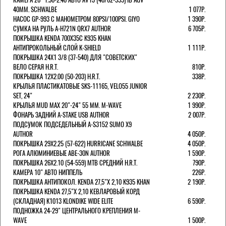
40MM. SCHWALBE
1 077Р.
НАСОС GP-993 С МАНОМЕТРОМ 80PSI/100PSI. GIYO
1 390Р.
СУМКА НА РУЛЬ A-H721N QRX7 AUTHOR
6 705Р.
ПОКРЫШКА KENDA 700Х35С K935 KHAN
АНТИПРОКОЛЬНЫЙ СЛОЙ K-SHIELD
1 111Р.
ПОКРЫШКА 24X1 3/8 (37-540) ДЛЯ "СОВЕТСКИХ"
ВЕЛО СЕРАЯ H.R.T.
810Р.
ПОКРЫШКА 12X2.00 (50-203) H.R.T.
338Р.
КРЫЛЬЯ ПЛАСТИКАТОВЫЕ SKS-11165, VELO55 JUNIOR
SET, 24"
2 230Р.
КРЫЛЬЯ MUD MAX 20"-24" 55 ММ. M-WAVE
1 990Р.
ФОНАРЬ ЗАДНИЙ A-STAKE USB AUTHOR
2 007Р.
ПОДСУМОК ПОДСЕДЕЛЬНЫЙ A-S3152 SUMO X9
AUTHOR
4 050Р.
ПОКРЫШКА 29X2.25 (57-622) HURRICANE SCHWALBE
4 050Р.
РОГА АЛЮМИНИЕВЫЕ ABE-30N AUTHOR
1 590Р.
ПОКРЫШКА 26X2.10 (54-559) MTB СРЕДНИЙ H.R.T.
790Р.
КАМЕРА 10" АВТО НИППЕЛЬ
226Р.
ПОКРЫШКА АНТИПОКОЛ. KENDA 27,5"Х 2,10 K935 KHAN
2 190Р.
ПОКРЫШКА KENDA 27,5"Х 2,10 КЕВЛАРОВЫЙ КОРД
(СКЛАДНАЯ) K1013 KLONDIKE WIDE ELITE
6 590Р.
ПОДНОЖКА 24-29" ЦЕНТРАЛЬНОГО КРЕПЛЕНИЯ M-
WAVE
1 500Р.