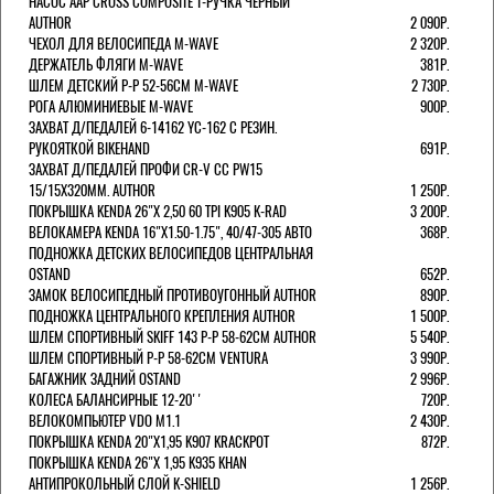
НАСОС AAP CROSS COMPOSITE Т-РУЧКА ЧЕРНЫЙ
AUTHOR
2 090Р.
ЧЕХОЛ ДЛЯ ВЕЛОСИПЕДА M-WAVE
2 320Р.
ДЕРЖАТЕЛЬ ФЛЯГИ M-WAVE
381Р.
ШЛЕМ ДЕТСКИЙ Р-Р 52-56СМ M-WAVE
2 730Р.
РОГА АЛЮМИНИЕВЫЕ M-WAVE
900Р.
ЗАХВАТ Д/ПЕДАЛЕЙ 6-14162 YC-162 С РЕЗИН.
РУКОЯТКОЙ BIKEHAND
691Р.
ЗАХВАТ Д/ПЕДАЛЕЙ ПРОФИ CR-V CC PW15
15/15X320ММ. AUTHOR
1 250Р.
ПОКРЫШКА KENDA 26"Х 2,50 60 TPI K905 K-RAD
3 200Р.
ВЕЛОКАМЕРА KENDA 16"Х1.50-1.75", 40/47-305 АВТО
368Р.
ПОДНОЖКА ДЕТСКИХ ВЕЛОСИПЕДОВ ЦЕНТРАЛЬНАЯ
OSTAND
652Р.
ЗАМОК ВЕЛОСИПЕДНЫЙ ПРОТИВОУГОННЫЙ AUTHOR
890Р.
ПОДНОЖКА ЦЕНТРАЛЬНОГО КРЕПЛЕНИЯ AUTHOR
1 500Р.
ШЛЕМ СПОРТИВНЫЙ SKIFF 143 Р-Р 58-62СМ AUTHOR
5 540Р.
ШЛЕМ СПОРТИВНЫЙ Р-Р 58-62СМ VENTURA
3 990Р.
БАГАЖНИК ЗАДНИЙ OSTAND
2 996Р.
КОЛЕСА БАЛАНСИРНЫЕ 12-20''
720Р.
ВЕЛОКОМПЬЮТЕР VDO M1.1
2 430Р.
ПОКРЫШКА KENDA 20"Х1,95 K907 KRACKPOT
872Р.
ПОКРЫШКА KENDA 26"Х 1,95 K935 KHAN
АНТИПРОКОЛЬНЫЙ СЛОЙ K-SHIELD
1 256Р.