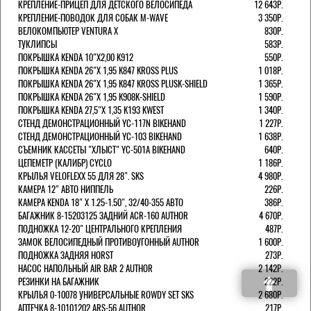
КРЕПЛЕНИЕ-ПРИЦЕП ДЛЯ ДЕТСКОГО ВЕЛОСИПЕДА
12 643Р.
КРЕПЛЕНИЕ-ПОВОДОК ДЛЯ СОБАК M-WAVE
3 350Р.
ВЕЛОКОМПЬЮТЕР VENTURA Х
830Р.
ТУКЛИПСЫ
583Р.
ПОКРЫШКА KENDA 10"Х2,00 K912
550Р.
ПОКРЫШКА KENDA 26"Х 1,95 K847 KROSS PLUS
1 018Р.
ПОКРЫШКА KENDA 26"Х 1,95 K847 KROSS PLUSK-SHIELD
1 365Р.
ПОКРЫШКА KENDA 26"Х 1,95 K908K-SHIELD
1 590Р.
ПОКРЫШКА KENDA 27,5"Х 1,35 K193 KWEST
1 340Р.
СТЕНД ДЕМОНСТРАЦИОННЫЙ YC-117N BIKEHAND
1 227Р.
СТЕНД ДЕМОНСТРАЦИОННЫЙ YC-103 BIKEHAND
1 638Р.
СЪЕМНИК КАССЕТЫ "ХЛЫСТ" YC-501A BIKEHAND
640Р.
ЦЕПЕМЕТР (КАЛИБР) CYCLO
1 186Р.
КРЫЛЬЯ VELOFLEXX 55 ДЛЯ 28". SKS
4 980Р.
КАМЕРА 12" АВТО НИППЕЛЬ
226Р.
КАМЕРА KENDA 18" Х 1.25-1.50", 32/40-355 АВТО
386Р.
БАГАЖНИК 8-15203125 ЗАДНИЙ ACR-160 AUTHOR
4 670Р.
ПОДНОЖКА 12-20" ЦЕНТРАЛЬНОГО КРЕПЛЕНИЯ
487Р.
ЗАМОК ВЕЛОСИПЕДНЫЙ ПРОТИВОУГОННЫЙ AUTHOR
1 600Р.
ПОДНОЖКА ЗАДНЯЯ HORST
273Р.
НАСОС НАПОЛЬНЫЙ AIR BAR 2 AUTHOR
2 142Р.
РЕЗИНКИ НА БАГАЖНИК
222Р.
КРЫЛЬЯ 0-10078 УНИВЕРСАЛЬНЫЕ ROWDY SET SKS
2 680Р.
АПТЕЧКА 8-10101202 ARS-56 AUTHOR
217Р.