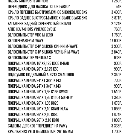
НАСОС COMPOSITE AUTHOR
1 260Р.
ПЕРЕХОДНИК ДЛЯ НАСОСА "СПОРТ-АВТО"
54Р.
КРЫЛО ПЕРЕДНЕЕ БЫСТРОСЪЕМНОЕ SHOCKBLADE SKS
3 490Р.
КРЫЛО ЗАДНЕЕ БЫСТРОСЪЕМНОЕ X-BLADE BLACK SKS
3 871Р.
БАГАЖНИК ЗАДНИЙ СЕРЕБРИСТЫЙ OSTAND
2 124Р.
АПТЕЧКА 7-01075 VINTAGE CYCLE
760Р.
ВЕЛОКОМПЬЮТЕР VDO M ZERO
1 760Р.
ВЕЛОТРЕНАЖЕР M-WAVE
17 900Р.
ВЕЛОКОМПЬЮТЕР X-IV SILICON СИНИЙ M-WAVE
3 900Р.
ВЕЛОКОМПЬЮТЕР X-IV SILICON ЧЕРНЫЙ M-WAVE
2 840Р.
ВЕЛОКОМПЬЮТЕР VENTURA Х
938Р.
ПОКРЫШКА KENDA 16"Х2,125 K905 K-RAD
900Р.
ПОКРЫШКА KENDA 20"Х 2,125 K50
990Р.
ПОДСУМОК ПОДРАМНЫЙ A-R213 X9 AUTHOR
2 340Р.
ПОКРЫШКА KENDA 24"Х1 3/8" K143
730Р.
ПОКРЫШКА KENDA 24"Х1 3/8" K143
909Р.
ПОКРЫШКА KENDA 26"Х 1,95 K193 KWEST
1 510Р.
ПОКРЫШКА KENDA 26"Х 1,95 K1104 50 FIFTY
1 380Р.
ПОКРЫШКА KENDA 26"Х 1,95 K829
1 078Р.
ПОКРЫШКА KENDA 26"Х 2,10 K876F KLAW
1 098Р.
ПОКРЫШКА KENDA 26"Х 2,10 K880
1 074Р.
ПОКРЫШКА KENDA 26" Х 2,10 K870
1 098Р.
СИДЕНЬЕ ДЕТСКОЕ "ПЕРЕДНЕЕ" НА РАМУ
3 333Р.
КРЫЛЬЯ SKS VELO 65 MOUNTAIN, 26" 65 ММ
1 700Р.