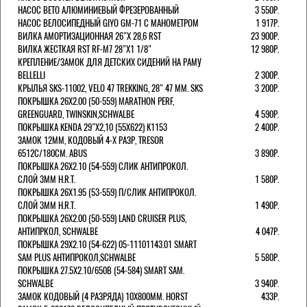
НАСОС BETO АЛЮМИНИЕВЫЙ ФРЕЗЕРОВАННЫЙ
3 550Р.
НАСОС ВЕЛОСИПЕДНЫЙ GIYO GM-71 С МАНОМЕТРОМ
1 917Р.
ВИЛКА АМОРТИЗАЦИОННАЯ 26"Х 28,6 RST
23 900Р.
ВИЛКА ЖЕСТКАЯ RST RF-M7 28"Х1 1/8"
12 980Р.
КРЕПЛЕНИЕ/ЗАМОК ДЛЯ ДЕТСКИХ СИДЕНИЙ НА РАМУ
BELLELLI
2 300Р.
КРЫЛЬЯ SKS-11002, VELO 47 TREKKING, 28" 47 ММ. SKS
3 200Р.
ПОКРЫШКА 26X2.00 (50-559) MARATHON PERF,
GREENGUARD, TWINSKIN,SCHWALBE
4 590Р.
ПОКРЫШКА KENDA 29"Х2,10 (55X622) K1153
2 400Р.
ЗАМОК 12ММ, КОДОВЫЙ 4-Х РАЗР, TRESOR
6512C/180СМ. ABUS
3 890Р.
ПОКРЫШКА 26X2.10 (54-559) СЛИК АНТИПРОКОЛ.
СЛОЙ 3ММ H.R.T.
1 580Р.
ПОКРЫШКА 26X1.95 (53-559) П/СЛИК АНТИПРОКОЛ.
СЛОЙ 3ММ H.R.T.
1 490Р.
ПОКРЫШКА 26X2.00 (50-559) LAND CRUISER PLUS,
АНТИПРКОЛ, SCHWALBE
4 047Р.
ПОКРЫШКА 29X2.10 (54-622) 05-11101143.01 SMART
SAM PLUS АНТИПРОКОЛ,SCHWALBE
5 580Р.
ПОКРЫШКА 27.5X2.10/650B (54-584) SMART SAM.
SCHWALBE
3 940Р.
ЗАМОК КОДОВЫЙ (4 РАЗРЯДА) 10Х800ММ. HORST
433Р.