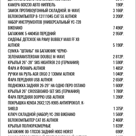
КАМЕРА 60X230 АВТО НИППЕЛЬ
190Р.
ЗАМОК ПРОТИВОУГОННЫЙ СКЛАДНОЙ. M-WAVE
3 166Р.
ВЕЛОКОМПЬЮТЕР 8-13111045 CAT 5S AUTHOR
3 200Р.
НАБОР ИНСТРУМЕНТОВ УНИВЕРСАЛЬНЫЙ YC-728
BIKEHAND
7 496Р.
БАГАЖНИК 5-440458 ПЕРЕДНИЙ
2 950Р.
СИДЕНЬЕ ДЕТСКОЕ НА РАМУ BUBBLY MAXI FF X8
AUTHOR
5 190Р.
СУМКА-"ШТАНЫ" НА БАГАЖНИК ЧЕРНО-
ЗЕЛЕНАЯAMSTERDAM DOUBLE M-WAVE
2 812Р.
КРЫЛЬЯ 26"-28" SKS HIGHTREK 2.0 (ГЕРМАНИЯ)
1 590Р.
ФАРА И ФОНАРЬ AUTHOR
1 485Р.
РУЧКИ НА РУЛЬ AGR ERGO 2 130ММ AUTHOR
1 040Р.
ФАРА ПЕРЕДНЯЯ USB AUTHOR
2 650Р.
ПОДНОЖКА ЗАДНЯЯ 26-29" НА ОДНО ПЕРО OSTAND
1 600Р.
КРЫЛЬЯ 26" CROSSBOARD-SET SKS (ГЕРМАНИЯ)
1 780Р.
ФАРА ПЕРЕДНЯЯ DOPPIO USB AUTHOR
1 390Р.
ПОКРЫШКА KENDA 26Х2,125 K905 АНТИПРОКОЛ. K-
SHIELD
1 375Р.
КЛЮЧ СКЛАДНОЙ (НАБОР) YC-280 BIKEHAND
1 560Р.
ВЕЛОКОМПЬЮТЕР CAT 8S AUTHOR
2 460Р.
КРЫЛЬЯ ПОЛНОРАЗМЕРНЫЕ
1 839Р.
БАГАЖНИК 00-170336 ЗАДНИЙ H003 HORST
690Р.