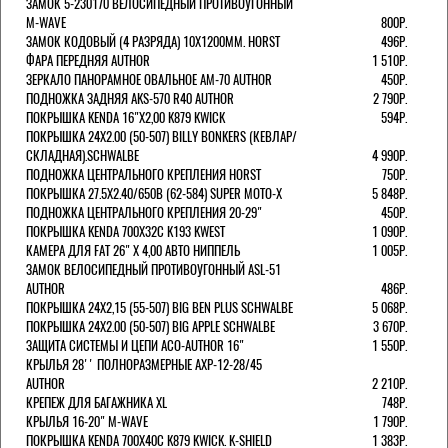
ЗАМОК 5-230170 ВЕЛОСИПЕДНЫЙ ПРОТИВОУГОННЫЙ
M-WAVE
800Р.
ЗАМОК КОДОВЫЙ (4 РАЗРЯДА) 10Х1200ММ. HORST
496Р.
ФАРА ПЕРЕДНЯЯ AUTHOR
1 510Р.
ЗЕРКАЛО ПАНОРАМНОЕ ОВАЛЬНОЕ AM-70 AUTHOR
450Р.
ПОДНОЖКА ЗАДНЯЯ AKS-570 R40 AUTHOR
2 790Р.
ПОКРЫШКА KENDA 16"Х2,00 K879 KWICK
594Р.
ПОКРЫШКА 24X2.00 (50-507) BILLY BONKERS (КЕВЛАР/
СКЛАДНАЯ).SCHWALBE
4 990Р.
ПОДНОЖКА ЦЕНТРАЛЬНОГО КРЕПЛЕНИЯ HORST
750Р.
ПОКРЫШКА 27.5X2.40/650B (62-584) SUPER MOTO-X
5 848Р.
ПОДНОЖКА ЦЕНТРАЛЬНОГО КРЕПЛЕНИЯ 20-29"
450Р.
ПОКРЫШКА KENDA 700Х32С K193 KWEST
1 090Р.
КАМЕРА ДЛЯ FAT 26" X 4,00 АВТО НИППЕЛЬ
1 005Р.
ЗАМОК ВЕЛОСИПЕДНЫЙ ПРОТИВОУГОННЫЙ ASL-51
AUTHOR
486Р.
ПОКРЫШКА 24X2,15 (55-507) BIG BEN PLUS SCHWALBE
5 068Р.
ПОКРЫШКА 24X2.00 (50-507) BIG APPLE SCHWALBE
3 670Р.
ЗАЩИТА СИСТЕМЫ И ЦЕПИ ACO-AUTHOR 16"
1 550Р.
КРЫЛЬЯ 28'' ПОЛНОРАЗМЕРНЫЕ AXP-12-28/45
AUTHOR
2 210Р.
КРЕПЕЖ ДЛЯ БАГАЖНИКА XL
748Р.
КРЫЛЬЯ 16-20" M-WAVE
1 790Р.
ПОКРЫШКА KENDA 700Х40С K879 KWICK. K-SHIELD
1 383Р.