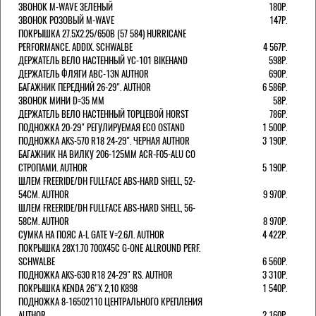
ЗВОНОК M-WAVE ЗЕЛЕНЫЙ
180Р.
ЗВОНОК РОЗОВЫЙ M-WAVE
147Р.
ПОКРЫШКА 27.5X2.25/650B (57 584) HURRICANE
PERFORMANCE. ADDIX. SCHWALBE
4 567Р.
ДЕРЖАТЕЛЬ ВЕЛО НАСТЕННЫЙ YC-101 BIKEHAND
598Р.
ДЕРЖАТЕЛЬ ФЛЯГИ ABC-13N AUTHOR
690Р.
БАГАЖНИК ПЕРЕДНИЙ 26-29". AUTHOR
6 586Р.
ЗВОНОК МИНИ D=35 ММ
58Р.
ДЕРЖАТЕЛЬ ВЕЛО НАСТЕННЫЙ ТОРЦЕВОЙ HORST
786Р.
ПОДНОЖКА 20-29" РЕГУЛИРУЕМАЯ ECO OSTAND
1 500Р.
ПОДНОЖКА AKS-570 R18 24-29". ЧЕРНАЯ AUTHOR
3 190Р.
БАГАЖНИК НА ВИЛКУ 206-125ММ ACR-F05-ALU СО
СТРОПАМИ. AUTHOR
5 190Р.
ШЛЕМ FREERIDE/DH FULLFACE ABS-HARD SHELL, 52-
54СМ. AUTHOR
9 970Р.
ШЛЕМ FREERIDE/DH FULLFACE ABS-HARD SHELL, 56-
58СМ. AUTHOR
8 970Р.
СУМКА НА ПОЯС A-L GATE V=2.6Л. AUTHOR
4 422Р.
ПОКРЫШКА 28X1.70 700X45C G-ONE ALLROUND PERF.
SCHWALBE
6 560Р.
ПОДНОЖКА AKS-630 R18 24-29" RS. AUTHOR
3 310Р.
ПОКРЫШКА KENDA 26"Х 2,10 K898
1 540Р.
ПОДНОЖКА 8-16502110 ЦЕНТРАЛЬНОГО КРЕПЛЕНИЯ
AUTHOR
2 160Р.