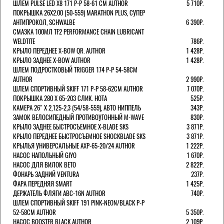
ШЛЕМ PULSE LED X8 171 Р-Р 58-61 СМ AUTHOR
5 710Р.
ПОКРЫШКА 26X2.00 (50-559) MARATHON PLUS, СУПЕР
АНТИПРОКОЛ, SCHWALBE
6 390Р.
СМАЗКА 100МЛ TF2 PERFORMANCE CHAIN LUBRICANT
WELDTITE
786Р.
КРЫЛО ПЕРЕДНЕЕ X-BOW QR. AUTHOR
1 428Р.
КРЫЛО ЗАДНЕЕ X-BOW AUTHOR
1 428Р.
ШЛЕМ ПОДРОСТКОВЫЙ TRIGGER 174 Р-Р 54-58СМ
AUTHOR
2 990Р.
ШЛЕМ СПОРТИВНЫЙ SKIFF 171 Р-Р 58-62СМ AUTHOR
7 070Р.
ПОКРЫШКА 280 X 65-203 СЛИК. HOTA
525Р.
КАМЕРА 26" X 2,125-2,3 (54/58-559), АВТО НИППЕЛЬ
343Р.
ЗАМОК ВЕЛОСИПЕДНЫЙ ПРОТИВОУГОННЫЙ M-WAVE
830Р.
КРЫЛО ЗАДНЕЕ БЫСТРОСЪЕМНОЕ X-BLADE SKS
3 871Р.
КРЫЛО ПЕРЕДНЕЕ БЫСТРОСЪЕМНОЕ SHOCKBLADE SKS
3 871Р.
КРЫЛЬЯ УНИВЕРСАЛЬНЫЕ AXP-65-20/24 AUTHOR
1 222Р.
НАСОС НАПОЛЬНЫЙ GIYO
1 670Р.
НАСОС ДЛЯ ВИЛОК ВЕТО
2 822Р.
ФОНАРЬ ЗАДНИЙ VENTURA
237Р.
ФАРА ПЕРЕДНЯЯ SMART
1 425Р.
ДЕРЖАТЕЛЬ ФЛЯГИ ABC-16N AUTHOR
740Р.
ШЛЕМ СПОРТИВНЫЙ SKIFF 191 PINK-NEON/BLACK Р-Р
52-58СМ AUTHOR
5 350Р.
НАСОС BOOSTER BLACK AUTHOR
2 109Р.