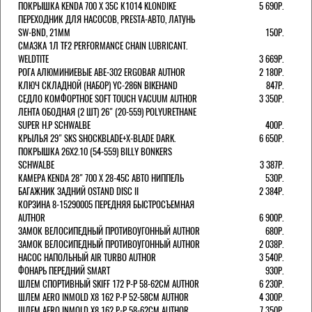
ПОКРЫШКА KENDA 700 Х 35С К1014 KLONDIKE
5 690Р.
ПЕРЕХОДНИК ДЛЯ НАСОСОВ, PRESTA-АВТО, ЛАТУНЬ
SW-BND, 21ММ
150Р.
СМАЗКА 1Л TF2 PERFORMANCE CHAIN LUBRICANT.
WELDTITE
3 669Р.
РОГА АЛЮМИНИЕВЫЕ ABE-302 ERGOBAR AUTHOR
2 180Р.
КЛЮЧ СКЛАДНОЙ (НАБОР) YC-286N BIKEHAND
847Р.
СЕДЛО КОМФОРТНОЕ SOFT TOUCH VACUUM AUTHOR
3 350Р.
ЛЕНТА ОБОДНАЯ (2 ШТ) 26" (20-559) POLYURETHANE
SUPER H.P SCHWALBE
400Р.
КРЫЛЬЯ 29" SKS SHOCKBLADE+X-BLADE DARK.
6 650Р.
ПОКРЫШКА 26X2.10 (54-559) BILLY BONKERS
SCHWALBE
3 387Р.
КАМЕРА KENDA 28" 700 Х 28-45С АВТО НИППЕЛЬ
530Р.
БАГАЖНИК ЗАДНИЙ OSTAND DISC II
2 384Р.
КОРЗИНА 8-15290005 ПЕРЕДНЯЯ БЫСТРОСЪЕМНАЯ
AUTHOR
6 900Р.
ЗАМОК ВЕЛОСИПЕДНЫЙ ПРОТИВОУГОННЫЙ AUTHOR
680Р.
ЗАМОК ВЕЛОСИПЕДНЫЙ ПРОТИВОУГОННЫЙ AUTHOR
2 038Р.
НАСОС НАПОЛЬНЫЙ AIR TURBO AUTHOR
3 540Р.
ФОНАРЬ ПЕРЕДНИЙ SMART
930Р.
ШЛЕМ СПОРТИВНЫЙ SKIFF 172 Р-Р 58-62СМ AUTHOR
6 230Р.
ШЛЕМ AERO INMOLD X8 162 Р-Р 52-58СМ AUTHOR
4 300Р.
ШЛЕМ AERO INMOLD X8 162 Р-Р 58-62СМ AUTHOR
7 350Р.