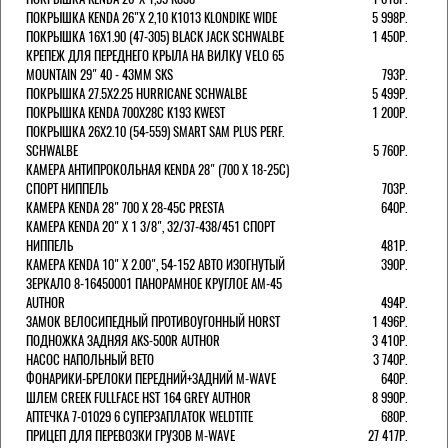
ПОКРЫШКА KENDA 26"Х 2,10 K1013 KLONDIKE WIDE
5 998Р.
ПОКРЫШКА 16X1.90 (47-305) BLACK JACK SCHWALBE
1 450Р.
КРЕПЕЖ ДЛЯ ПЕРЕДНЕГО КРЫЛА НА ВИЛКУ VELO 65
MOUNTAIN 29" 40 - 43ММ SKS
793Р.
ПОКРЫШКА 27.5X2.25 HURRICANE SCHWALBE
5 499Р.
ПОКРЫШКА KENDA 700Х28С K193 KWEST
1 200Р.
ПОКРЫШКА 26X2.10 (54-559) SMART SAM PLUS PERF.
SCHWALBE
5 760Р.
КАМЕРА АНТИПРОКОЛЬНАЯ KENDA 28" (700 Х 18-25C)
СПОРТ НИППЕЛЬ
703Р.
КАМЕРА KENDA 28" 700 Х 28-45С PRESTA
640Р.
КАМЕРА KENDA 20" Х 1 3/8", 32/37-438/451 СПОРТ
НИППЕЛЬ
481Р.
КАМЕРА KENDA 10" Х 2.00", 54-152 АВТО ИЗОГНУТЫЙ
390Р.
ЗЕРКАЛО 8-16450001 ПАНОРАМНОЕ КРУГЛОЕ AM-45
AUTHOR
494Р.
ЗАМОК ВЕЛОСИПЕДНЫЙ ПРОТИВОУГОННЫЙ HORST
1 496Р.
ПОДНОЖКА ЗАДНЯЯ AKS-500R AUTHOR
3 410Р.
НАСОС НАПОЛЬНЫЙ BETO
3 740Р.
ФОНАРИКИ-БРЕЛОКИ ПЕРЕДНИЙ+ЗАДНИЙ M-WAVE
640Р.
ШЛЕМ CREEK FULLFACE HST 164 GREY AUTHOR
8 990Р.
АПТЕЧКА 7-01029 6 СУПЕРЗАПЛАТОК WELDTITE
680Р.
ПРИЦЕП ДЛЯ ПЕРЕВОЗКИ ГРУЗОВ M-WAVE
27 417Р.