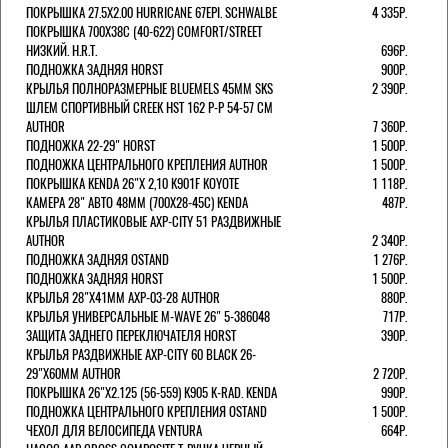
ПОКРЫШКА 27.5X2.00 HURRICANE 67EPI. SCHWALBE
4 335Р.
ПОКРЫШКА 700X38С (40-622) COMFORT/STREET
НИЗКИЙ. H.R.T.
696Р.
ПОДНОЖКА ЗАДНЯЯ HORST
900Р.
КРЫЛЬЯ ПОЛНОРАЗМЕРНЫЕ BLUEMELS 45MM SKS
2 390Р.
ШЛЕМ СПОРТИВНЫЙ CREEK HST 162 Р-Р 54-57 СМ
AUTHOR
7 360Р.
ПОДНОЖКА 22-29" HORST
1 500Р.
ПОДНОЖКА ЦЕНТРАЛЬНОГО КРЕПЛЕНИЯ AUTHOR
1 500Р.
ПОКРЫШКА KENDA 26"Х 2,10 K901F KOYOTE
1 118Р.
КАМЕРА 28" АВТО 48ММ (700Х28-45С) KENDA
487Р.
КРЫЛЬЯ ПЛАСТИКОВЫЕ AXP-CITY 51 РАЗДВИЖНЫЕ
AUTHOR
2 340Р.
ПОДНОЖКА ЗАДНЯЯ OSTAND
1 276Р.
ПОДНОЖКА ЗАДНЯЯ HORST
1 500Р.
КРЫЛЬЯ 28"Х41ММ AXP-03-28 AUTHOR
880Р.
КРЫЛЬЯ УНИВЕРСАЛЬНЫЕ M-WAVE 26" 5-386048
717Р.
ЗАЩИТА ЗАДНЕГО ПЕРЕКЛЮЧАТЕЛЯ HORST
390Р.
КРЫЛЬЯ РАЗДВИЖНЫЕ AXP-CITY 60 BLACK 26-
29"Х60ММ AUTHOR
2 720Р.
ПОКРЫШКА 26"Х2.125 (56-559) K905 K-RAD. KENDA
990Р.
ПОДНОЖКА ЦЕНТРАЛЬНОГО КРЕПЛЕНИЯ OSTAND
1 500Р.
ЧЕХОЛ ДЛЯ ВЕЛОСИПЕДА VENTURA
664Р.