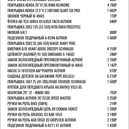
ПОКРЫШКА KENDA 26"Х1,95 K946 KLONDIKE
4 790Р.
ПОКРЫШКА KENDA 27,5"Х 2,10K1080 SLANT SIX PRO
1 682Р.
ЗВОНОК ЧЕРНЫЙ M-WAVE
170Р.
ФЛЯГА AB-TCX-SHIVA X9 0.85Л TACX/AUTHOR
640Р.
ПОКРЫШКА 26X2.125 (57-559) MTB/BMX/FREESTYLE
НИЗКИЙ H.R.T.
880Р.
ПОДСУМОК ПОДРАМНЫЙ A-R244 AUTHOR
1 600Р.
ПОКРЫШКА 26X2.35 (60-559) MAGIC MARY PERF,
BIKEPARK B/B HS447 ADDIX 20D2EPI SCHWALBE
4 150Р.
ЦЕПЕМЕТР (КАЛИБР) YC-503 BIKEHAND 6-14503
248Р.
ЗАМОК ВЕЛОСИПЕДНЫЙ ПРОТИВОУГОННЫЙ AUTHOR
2 760Р.
ЗАМОК ВЕЛОСИПЕДНЫЙ ПРОТИВОУГОННЫЙ M-WAVE
1 147Р.
НАСОС 8-18101024 AAP PUMPER AUTHOR
610Р.
СИДЕНЬЕ ДЕТСКОЕ НА БАГАЖНИК PEPE BELLELLI
6 210Р.
ПОКРЫШКА 16X1.75 (47-305) ROAD CRUISER SCHWALBE
1 560Р.
КРЕПЕЖ ДЛЯ ПЕРЕДНЕГО КРЫЛА НА ВИЛКУ VELO 65
MOUNTAIN 29" 37 - 40ММ SKS
793Р.
ПОКРЫШКА AUTHOR 26"Х2,00 SPEED MASTER
2 250Р.
РУЧКИ НА РУЛЬ BMX (ПАРА)
214Р.
ЗАМОК ВЕЛОCИПЕДНЫЙ ЦЕПЬ 8Х1200ММ HORST
1 390Р.
РУЧКИ НА РУЛЬ ERGOGEL D3 BAR VELO
2 740Р.
РУЧКИ НА РУЛЬ AGR ERGO 20 GRIPLOCK AUTHOR
2 190Р.
ПОДСУМОК ПОДРАМНЫЙ A-R211 X7 AUTHOR
1 430Р.