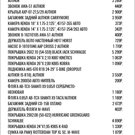
AUTHOR
3 280Р.
ЗВОНОК AWA-51 AUTHOR
440Р.
КРЫЛЬЯ AXP-07-27,5/29 AUTHOR
2 900Р.
БАГАЖНИК ЗАДНИЙ AUTHOR CARRYMORE
3 950Р.
КАМЕРА KENDA 18" Х 1.75-2.125", 47/57-355 АВТО
373Р.
КАМЕРА KENDA 14" Х 1.75-2.125", 47/57-254/263 АВТО
342Р.
ЗВОНОК 8-16310105 AWA-51 AUTHOR
400Р.
ДЕРЖАТЕЛЬ ВЕЛО НАСТЕННЫЙ H017 HORST
729Р.
НАСОС 8-18101046 AAP CROSS 2 AUTHOR
1 770Р.
ПОКРЫШКА 26X2.10 (54-559) BLACK JACK SCHWALBE
5 290Р.
ПОКРЫШКА KENDA 24"Х 2,10 K887 KINETICS
1 063Р.
ПОКРЫШКА KENDA 26"Х 2,00 K885 KOBRA
1 096Р.
ПОДНОЖКА AKS-670 R18 24-29" E-BIKE (DROPOUT
AUTHOR IS-R18). AUTHOR
3 550Р.
КАМЕРА 200Х50 АВТО НИППЕЛЬ
200Р.
ФЛЯГА AB-TCX-SHANTI X9 0.85Л СЕРЕБРИСТО-
НЕОНОВАЯ
1 180Р.
ФЛЯГА 0.85Л AB-TCX-SHANTI X9 TACX/AUTHOR
1 180Р.
БАГАЖНИК ЗАДНИЙ CD-15B OSTAND
2 672Р.
ДЕРЖАТЕЛЬ ФЛЯГИ M-WAVE
402Р.
ПОКРЫШКА 29X2.00 (50-622) HURRICANE GREENGUARD.
SCHWALBE
4 890Р.
ПОКРЫШКА KENDA 24"Х1,95 K905 K-RAD
1 330Р.
СУМКА НА РАМУ ROTTERDAM TOP XL SC. M-WAVE
1 879Р.