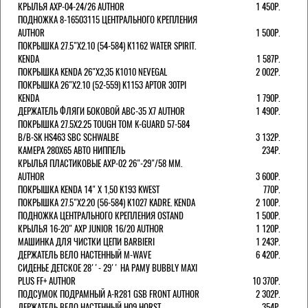
КРЫЛЬЯ AXP-04-24/26 AUTHOR
1 450Р.
ПОДНОЖКА 8-16503115 ЦЕНТРАЛЬНОГО КРЕПЛЕНИЯ
AUTHOR
1 500Р.
ПОКРЫШКА 27.5"Х2.10 (54-584) K1162 WATER SPIRIT.
KENDA
1 587Р.
ПОКРЫШКА KENDA 26"Х2,35 K1010 NEVEGAL
2 002Р.
ПОКРЫШКА 26"Х2.10 (52-559) K1153 APTOR 30TPI
KENDA
1 790Р.
ДЕРЖАТЕЛЬ ФЛЯГИ БОКОВОЙ ABC-35 X7 AUTHOR
1 490Р.
ПОКРЫШКА 27.5X2.25 TOUGH TOM K-GUARD 57-584
B/B-SK HS463 SBC SCHWALBE
3 132Р.
КАМЕРА 280Х65 АВТО НИППЕЛЬ
234Р.
КРЫЛЬЯ ПЛАСТИКОВЫЕ AXP-02 26"-29"/58 ММ.
AUTHOR
3 600Р.
ПОКРЫШКА KENDA 14" Х 1,50 K193 KWEST
770Р.
ПОКРЫШКА 27.5"Х2.20 (56-584) K1027 KADRE. KENDA
2 100Р.
ПОДНОЖКА ЦЕНТРАЛЬНОГО КРЕПЛЕНИЯ OSTAND
1 500Р.
КРЫЛЬЯ 16-20" AXP JUNIOR 16/20 AUTHOR
1 120Р.
МАШИНКА ДЛЯ ЧИСТКИ ЦЕПИ BARBIERI
1 243Р.
ДЕРЖАТЕЛЬ ВЕЛО НАСТЕННЫЙ M-WAVE
6 420Р.
СИДЕНЬЕ ДЕТСКОЕ 28''- 29'' НА РАМУ BUBBLY MAXI
PLUS FF+ AUTHOR
10 370Р.
ПОДСУМОК ПОДРАМНЫЙ A-R281 GSB FRONT AUTHOR
2 302Р.
ДЕРЖАТЕЛЬ ВЕЛО НАСТЕННЫЙ H09 HORST
354Р.