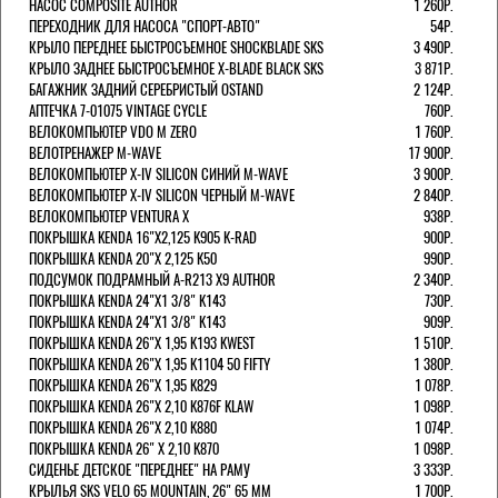
НАСОС COMPOSITE AUTHOR
1 260Р.
ПЕРЕХОДНИК ДЛЯ НАСОСА "СПОРТ-АВТО"
54Р.
КРЫЛО ПЕРЕДНЕЕ БЫСТРОСЪЕМНОЕ SHOCKBLADE SKS
3 490Р.
КРЫЛО ЗАДНЕЕ БЫСТРОСЪЕМНОЕ X-BLADE BLACK SKS
3 871Р.
БАГАЖНИК ЗАДНИЙ СЕРЕБРИСТЫЙ OSTAND
2 124Р.
АПТЕЧКА 7-01075 VINTAGE CYCLE
760Р.
ВЕЛОКОМПЬЮТЕР VDO M ZERO
1 760Р.
ВЕЛОТРЕНАЖЕР M-WAVE
17 900Р.
ВЕЛОКОМПЬЮТЕР X-IV SILICON СИНИЙ M-WAVE
3 900Р.
ВЕЛОКОМПЬЮТЕР X-IV SILICON ЧЕРНЫЙ M-WAVE
2 840Р.
ВЕЛОКОМПЬЮТЕР VENTURA Х
938Р.
ПОКРЫШКА KENDA 16"Х2,125 K905 K-RAD
900Р.
ПОКРЫШКА KENDA 20"Х 2,125 K50
990Р.
ПОДСУМОК ПОДРАМНЫЙ A-R213 X9 AUTHOR
2 340Р.
ПОКРЫШКА KENDA 24"Х1 3/8" K143
730Р.
ПОКРЫШКА KENDA 24"Х1 3/8" K143
909Р.
ПОКРЫШКА KENDA 26"Х 1,95 K193 KWEST
1 510Р.
ПОКРЫШКА KENDA 26"Х 1,95 K1104 50 FIFTY
1 380Р.
ПОКРЫШКА KENDA 26"Х 1,95 K829
1 078Р.
ПОКРЫШКА KENDA 26"Х 2,10 K876F KLAW
1 098Р.
ПОКРЫШКА KENDA 26"Х 2,10 K880
1 074Р.
ПОКРЫШКА KENDA 26" Х 2,10 K870
1 098Р.
СИДЕНЬЕ ДЕТСКОЕ "ПЕРЕДНЕЕ" НА РАМУ
3 333Р.
КРЫЛЬЯ SKS VELO 65 MOUNTAIN, 26" 65 ММ
1 700Р.