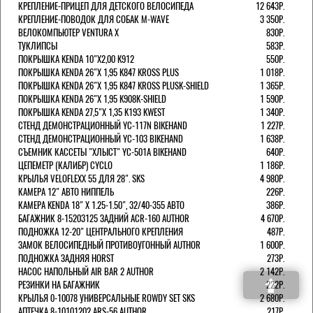
КРЕПЛЕНИЕ-ПРИЦЕП ДЛЯ ДЕТСКОГО ВЕЛОСИПЕДА
12 643Р.
КРЕПЛЕНИЕ-ПОВОДОК ДЛЯ СОБАК M-WAVE
3 350Р.
ВЕЛОКОМПЬЮТЕР VENTURA Х
830Р.
ТУКЛИПСЫ
583Р.
ПОКРЫШКА KENDA 10"Х2,00 K912
550Р.
ПОКРЫШКА KENDA 26"Х 1,95 K847 KROSS PLUS
1 018Р.
ПОКРЫШКА KENDA 26"Х 1,95 K847 KROSS PLUSK-SHIELD
1 365Р.
ПОКРЫШКА KENDA 26"Х 1,95 K908K-SHIELD
1 590Р.
ПОКРЫШКА KENDA 27,5"Х 1,35 K193 KWEST
1 340Р.
СТЕНД ДЕМОНСТРАЦИОННЫЙ YC-117N BIKEHAND
1 227Р.
СТЕНД ДЕМОНСТРАЦИОННЫЙ YC-103 BIKEHAND
1 638Р.
СЪЕМНИК КАССЕТЫ "ХЛЫСТ" YC-501A BIKEHAND
640Р.
ЦЕПЕМЕТР (КАЛИБР) CYCLO
1 186Р.
КРЫЛЬЯ VELOFLEXX 55 ДЛЯ 28". SKS
4 980Р.
КАМЕРА 12" АВТО НИППЕЛЬ
226Р.
КАМЕРА KENDA 18" Х 1.25-1.50", 32/40-355 АВТО
386Р.
БАГАЖНИК 8-15203125 ЗАДНИЙ ACR-160 AUTHOR
4 670Р.
ПОДНОЖКА 12-20" ЦЕНТРАЛЬНОГО КРЕПЛЕНИЯ
487Р.
ЗАМОК ВЕЛОСИПЕДНЫЙ ПРОТИВОУГОННЫЙ AUTHOR
1 600Р.
ПОДНОЖКА ЗАДНЯЯ HORST
273Р.
НАСОС НАПОЛЬНЫЙ AIR BAR 2 AUTHOR
2 142Р.
РЕЗИНКИ НА БАГАЖНИК
222Р.
КРЫЛЬЯ 0-10078 УНИВЕРСАЛЬНЫЕ ROWDY SET SKS
2 680Р.
АПТЕЧКА 8-10101202 ARS-56 AUTHOR
217Р.