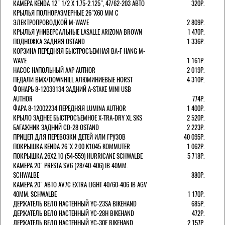
КАМЕРА KENDA 12" 1/2 Х 1.75-2.125", 47/62-203 АВТО
320Р.
КРЫЛЬЯ ПОЛНОРАЗМЕРНЫЕ 26"Х60 ММ С
ЭЛЕКТРОПРОВОДКОЙ M-WAVE
2 809Р.
КРЫЛЬЯ УНИВЕРСАЛЬНЫЕ LASALLE ARIZONA BROWN
1 470Р.
ПОДНОЖКА ЗАДНЯЯ OSTAND
1 336Р.
КОРЗИНА ПЕРЕДНЯЯ БЫСТРОСЪЕМНАЯ BA-F HANG M-
WAVE
1 161Р.
НАСОС НАПОЛЬНЫЙ AAP AUTHOR
2 019Р.
ПЕДАЛИ BMX/DOWNHILL АЛЮМИНИЕВЫЕ HORST
4 310Р.
ФОНАРЬ 8-12039134 ЗАДНИЙ A-STAKE MINI USB
AUTHOR
774Р.
ФАРА 8-12002234 ПЕРЕДНЯЯ LUMINA AUTHOR
1 400Р.
КРЫЛО ЗАДНЕЕ БЫСТРОСЪЕМНОЕ X-TRA-DRY XL SKS
2 520Р.
БАГАЖНИК ЗАДНИЙ CD-28 OSTAND
2 223Р.
ПРИЦЕП ДЛЯ ПЕРЕВОЗКИ ДЕТЕЙ ИЛИ ГРУЗОВ
40 095Р.
ПОКРЫШКА KENDA 26"Х 2,00 K1045 KOMMUTER
1 062Р.
ПОКРЫШКА 26X2.10 (54-559) HURRICANE SCHWALBE
5 718Р.
КАМЕРА 20" PRESTA SV6 (28/40-406) IB 40MM.
SCHWALBE
880Р.
КАМЕРА 20" АВТО AV7C EXTRA LIGHT 40/60-406 IB AGV
40MM. SCHWALBE
1 170Р.
ДЕРЖАТЕЛЬ ВЕЛО НАСТЕННЫЙ YC-23SA BIKEHAND
685Р.
ДЕРЖАТЕЛЬ ВЕЛО НАСТЕННЫЙ YC-28H BIKEHAND
472Р.
ДЕРЖАТЕЛЬ ВЕЛО НАСТЕННЫЙ YC-30F BIKEHAND
2 157Р.