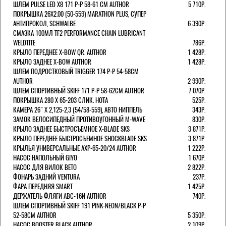
ШЛЕМ PULSE LED X8 171 Р-Р 58-61 СМ AUTHOR
5 710Р.
ПОКРЫШКА 26X2.00 (50-559) MARATHON PLUS, СУПЕР
АНТИПРОКОЛ, SCHWALBE
6 390Р.
СМАЗКА 100МЛ TF2 PERFORMANCE CHAIN LUBRICANT
WELDTITE
786Р.
КРЫЛО ПЕРЕДНЕЕ X-BOW QR. AUTHOR
1 428Р.
КРЫЛО ЗАДНЕЕ X-BOW AUTHOR
1 428Р.
ШЛЕМ ПОДРОСТКОВЫЙ TRIGGER 174 Р-Р 54-58СМ
AUTHOR
2 990Р.
ШЛЕМ СПОРТИВНЫЙ SKIFF 171 Р-Р 58-62СМ AUTHOR
7 070Р.
ПОКРЫШКА 280 X 65-203 СЛИК. HOTA
525Р.
КАМЕРА 26" X 2,125-2,3 (54/58-559), АВТО НИППЕЛЬ
343Р.
ЗАМОК ВЕЛОСИПЕДНЫЙ ПРОТИВОУГОННЫЙ M-WAVE
830Р.
КРЫЛО ЗАДНЕЕ БЫСТРОСЪЕМНОЕ X-BLADE SKS
3 871Р.
КРЫЛО ПЕРЕДНЕЕ БЫСТРОСЪЕМНОЕ SHOCKBLADE SKS
3 871Р.
КРЫЛЬЯ УНИВЕРСАЛЬНЫЕ AXP-65-20/24 AUTHOR
1 222Р.
НАСОС НАПОЛЬНЫЙ GIYO
1 670Р.
НАСОС ДЛЯ ВИЛОК ВЕТО
2 822Р.
ФОНАРЬ ЗАДНИЙ VENTURA
237Р.
ФАРА ПЕРЕДНЯЯ SMART
1 425Р.
ДЕРЖАТЕЛЬ ФЛЯГИ ABC-16N AUTHOR
740Р.
ШЛЕМ СПОРТИВНЫЙ SKIFF 191 PINK-NEON/BLACK Р-Р
52-58СМ AUTHOR
5 350Р.
НАСОС BOOSTER BLACK AUTHOR
2 109Р.