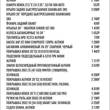
AUTHOR
2 160Р.
КАМЕРА KENDA 27,5"Х 2.0-2.35", 52/58-584 АВТО
552Р.
КРЫЛО ЗАДНЕЕ БЫСТРОСЪЕМНОЕ DASHBLADE SKS
2 090Р.
КРЫЛО 26" ПЕРЕДНЕЕ БЫСТРОСЪЕМНОЕ DASHBOARD
SKS
2 740Р.
ФОНАРЬ ЗАДНИЙ SMART
478Р.
КРЫЛЬЯ 20'' HIGHTREK JUNIOR SET SKS
1 470Р.
КОЛЕСА БАЛАНСИРНЫЕ 16-24''
1 652Р.
ТУКЛИПСЫ APD-TC313 AUTHOR
770Р.
НАСОС AAP JET MINI COMPOSITE 120PSI. AUTHOR
1 200Р.
БАГАЖНИК АЛЮМИНИЕВЫЙ 24-29" СВАРНОЙ. ЧЕРНЫЙ
4 194Р.
ПОКРЫШКА KENDA 26"Х2,10 K1010 NEVEGAL
1 447Р.
ПОДСУМОК ПОДСЕДЕЛЬНЫЙ A-S310 TPN МИНИ
AUTHOR
1 317Р.
ЗАМОК ВЕЛОСИПЕДНЫЙ ПРОТИВОУГОННЫЙ AUTHOR
3 670Р.
ПОКРЫШКА 26X1,75 (47-559) WINTER (100ШИПОВ).
SCHWALBE
4 390Р.
ПОКРЫШКА AUTHOR 26"Х2,10 ROCKET
2 280Р.
ПОКРЫШКА 26X2.10 (54-559) ROCKET RON, FOLDING.
SCHWALBE
4 870Р.
ПОКРЫШКА KENDA 26"Х 2,10K1080 SLANT SIX PRO
1 344Р.
РУЧКИ НА РУЛЬ AGR ERGO 20 AUTHOR
2 190Р.
ПОКРЫШКА 26X2.10 (54-559) SMART SAM. SCHWALBE
3 250Р.
СЕДЛО DONNA. AUTHOR
3 170Р.