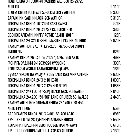
ПОДНОЖКА 8-16500140 ЗАДНЯЯ AKS-530 RS-24/29
AUTHOR
2 110Р.
ШЛЕМ CREEK FULLFACE 57-60СМ GREY AUTHOR
8 990Р.
БАГАЖНИК ЗАДНИЙ ACR-20N AUTHOR
5 310Р.
ПОКРЫШКА KENDA 16"Х1,50 K193 KWEST
574Р.
ПОКРЫШКА KENDA 26"Х1,75 K197 EUROTREK
986Р.
ЗВОНОК АЛЮМИНИЙ/ПЛАСТИК "ДИНГ-ДОН"
123Р.
ПОКРЫШКА 29"Х2,00 SPEED MASTER П/СЛИК AUTHOR
2 920Р.
КАМЕРА AUTHOR 27,5" Х 1.75-2.35", 47/60-584 СПОРТ
НИППЕЛЬ
626Р.
КАМЕРА KENDA 26" Х 1.75-2.125", 47/57-559 АВТО
468Р.
ФОНАРЬ ЗАДНИЙ 8-12039220 CYCLONE
390Р.
КОЛЕСА ЗАПАСНЫЕ БАЛАНСИРНЫЕ (ПАРА)
166Р.
CУМКА-ЧЕХОЛ НА РАМУ A-R255 TANK BAG MPP AUTHOR
2 630Р.
ПОКРЫШКА KENDA 26"Х 2,10 K848
1 098Р.
ПОКРЫШКА KENDA 26"Х 2,125 K50 60TPI
1 689Р.
ПОКРЫШКА 24X1.90 (47-507) BLACK JACK SCHWALBE
2 040Р.
ПОКРЫШКА 24X2.00 (50-507) LAND CRUISER SCHWALBE
2 440Р.
КАМЕРА АНТИПРОКОЛЬНАЯ KENDA 28" 700 Х 28-45C
АВТО НИППЕЛЬ
658Р.
ВЕЛОКАМЕРА KENDA 20" Х 3,00", 68-406 АВТО
696Р.
КРЫЛЬЯ 00-170280 УНИВЕРСАЛЬНЫЕ HORST
2 550Р.
КОРЗИНА ПЕРЕДНЯЯ БЫСТРОСЪЕМНАЯ M-WAVE
6 610Р.
КРЫЛЬЯ ПОЛНОРАЗМЕРНЫЕ AXP-60 AUTHOR
2 180Р.