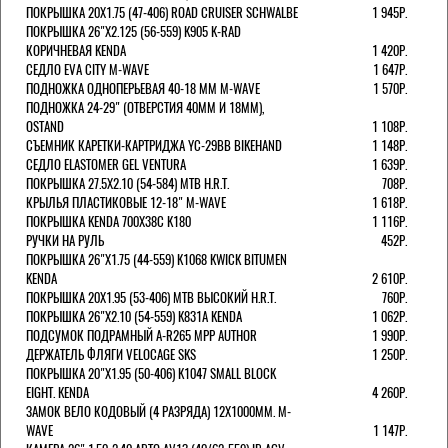
ПОКРЫШКА 20X1.75 (47-406) ROAD CRUISER SCHWALBE
1 945Р.
ПОКРЫШКА 26"Х2.125 (56-559) K905 K-RAD
КОРИЧНЕВАЯ KENDA
1 420Р.
СЕДЛО EVA CITY M-WAVE
1 647Р.
ПОДНОЖКА ОДНОПЕРЬЕВАЯ 40-18 ММ M-WAVE
1 570Р.
ПОДНОЖКА 24-29" (ОТВЕРСТИЯ 40ММ И 18ММ),
OSTAND
1 108Р.
СЪЕМНИК КАРЕТКИ-КАРТРИДЖА YC-29BB BIKEHAND
1 148Р.
СЕДЛО ELASTOMER GEL VENTURA
1 639Р.
ПОКРЫШКА 27.5X2.10 (54-584) MTB H.R.T.
708Р.
КРЫЛЬЯ ПЛАСТИКОВЫЕ 12-18" M-WAVE
1 618Р.
ПОКРЫШКА KENDA 700Х38С K180
1 116Р.
РУЧКИ НА РУЛЬ
452Р.
ПОКРЫШКА 26"Х1.75 (44-559) K1068 KWICK BITUMEN
KENDA
2 610Р.
ПОКРЫШКА 20X1.95 (53-406) MTB ВЫСОКИЙ H.R.T.
760Р.
ПОКРЫШКА 26"Х2.10 (54-559) K831A KENDA
1 062Р.
ПОДСУМОК ПОДРАМНЫЙ A-R265 MPP AUTHOR
1 990Р.
ДЕРЖАТЕЛЬ ФЛЯГИ VELOCAGE SKS
1 250Р.
ПОКРЫШКА 20"Х1.95 (50-406) K1047 SMALL BLOCK
EIGHT. KENDA
4 260Р.
ЗАМОК ВЕЛО КОДОВЫЙ (4 РАЗРЯДА) 12Х1000ММ. M-
WAVE
1 147Р.