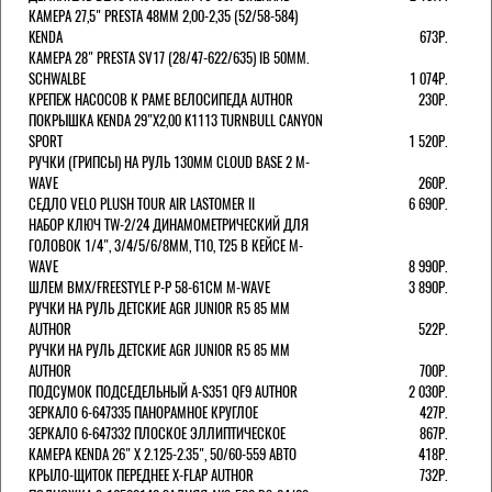
КАМЕРА 27,5" PRESTA 48ММ 2,00-2,35 (52/58-584)
KENDA
673Р.
КАМЕРА 28" PRESTA SV17 (28/47-622/635) IB 50MM.
SCHWALBE
1 074Р.
КРЕПЕЖ НАСОСОВ К РАМЕ ВЕЛОСИПЕДА AUTHOR
230Р.
ПОКРЫШКА KENDA 29"Х2,00 K1113 TURNBULL CANYON
SPORT
1 520Р.
РУЧКИ (ГРИПСЫ) НА РУЛЬ 130ММ CLOUD BASE 2 M-
WAVE
260Р.
СЕДЛО VELO PLUSH TOUR AIR LASTOMER II
6 690Р.
НАБОР КЛЮЧ TW-2/24 ДИНАМОМЕТРИЧЕСКИЙ ДЛЯ
ГОЛОВОК 1/4", 3/4/5/6/8ММ, T10, T25 В КЕЙСЕ M-
WAVE
8 990Р.
ШЛЕМ ВМХ/FREESTYLE Р-Р 58-61СМ M-WAVE
3 890Р.
РУЧКИ НА РУЛЬ ДЕТСКИЕ AGR JUNIOR R5 85 ММ
AUTHOR
522Р.
РУЧКИ НА РУЛЬ ДЕТСКИЕ AGR JUNIOR R5 85 ММ
AUTHOR
700Р.
ПОДСУМОК ПОДСЕДЕЛЬНЫЙ A-S351 QF9 AUTHOR
2 030Р.
ЗЕРКАЛО 6-647335 ПАНОРАМНОЕ КРУГЛОЕ
427Р.
ЗЕРКАЛО 6-647332 ПЛОСКОЕ ЭЛЛИПТИЧЕСКОЕ
867Р.
КАМЕРА KENDA 26" Х 2.125-2.35", 50/60-559 АВТО
418Р.
КРЫЛО-ЩИТОК ПЕРЕДНЕЕ X-FLAP AUTHOR
732Р.