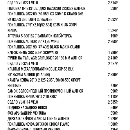
СЕДЛО VL-6221 VELO
2 314Р.
ГОЛОВКА 8-18191057 ДЛЯ НАСОСОВ CROSS2 AUTHOR
390Р.
ПОКРЫШКА 26X2.00 (50-559) CX COMP K-GUARD B/B-
SK HS369 SBC 50EPI SCHWALBE
2 692Р.
ПОКРЫШКА 27.5"Х2.10(52-584) K935 KHAN 30TPI.
KENDA
1 324Р.
АПТЕЧКА 5-880162 7 ЗАПЛАТОК+КЛЕЙ+ТЕРКА
198Р.
ПОКРЫШКА AUTHOR 26"Х1,95 WING
2 268Р.
ПОКРЫШКА 20X1.90 (47-406) BLACK JACK K-GUARD
B/B-SK HS407 SBC 50EPI SCHWALBE
1 780Р.
РУЧКИ НА РУЛЬ AGR GRIPLOCK R20 130 ММ AUTHOR
2 410Р.
СЕДЛО VL-3251 VELO
2 187Р.
КРЫЛЬЯ МЕТАЛЛОПЛАСТИКОВЫЕ AXP-53 BLK
28"Х53ММ AUTHOR (ИТАЛИЯ)
2 990Р.
КАМЕРА KENDA 26" Х 2.125-2.35", 50/60-559 СПОРТ
НИППЕЛЬ
476Р.
ЗАМОК ВЕЛОСИПЕДНЫЙ ПРОТИВОУГОННЫЙ AUTHOR
990Р.
ПОКРЫШКА KENDA 26"Х 2,10 K892
1 118Р.
СЕДЛО VL-8114 VELO
2 535Р.
ПОДНОЖКА ЗАДНЯЯ HORST
546Р.
ФОНАРЬ ЗАДНИЙ VENTURA
550Р.
ДЕРЖАТЕЛЬ ФЛЯГИ АВС M-LINE 45 AUTHOR
1 220Р.
ПОКРЫШКА KENDA 20"Х3,00 K1008A FLAME
1 988Р.
ФАРА+ФОНАРЬ С ЛИНЗАМИ VENTURA
435Р.