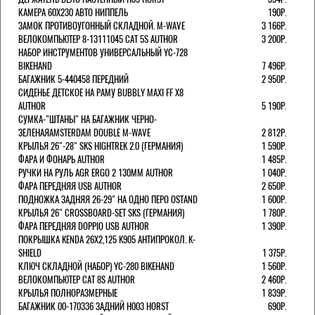
КАМЕРА 60X230 АВТО НИППЕЛЬ
190Р.
ЗАМОК ПРОТИВОУГОННЫЙ СКЛАДНОЙ. M-WAVE
3 166Р.
ВЕЛОКОМПЬЮТЕР 8-13111045 CAT 5S AUTHOR
3 200Р.
НАБОР ИНСТРУМЕНТОВ УНИВЕРСАЛЬНЫЙ YC-728
BIKEHAND
7 496Р.
БАГАЖНИК 5-440458 ПЕРЕДНИЙ
2 950Р.
СИДЕНЬЕ ДЕТСКОЕ НА РАМУ BUBBLY MAXI FF X8
AUTHOR
5 190Р.
СУМКА-"ШТАНЫ" НА БАГАЖНИК ЧЕРНО-
ЗЕЛЕНАЯAMSTERDAM DOUBLE M-WAVE
2 812Р.
КРЫЛЬЯ 26"-28" SKS HIGHTREK 2.0 (ГЕРМАНИЯ)
1 590Р.
ФАРА И ФОНАРЬ AUTHOR
1 485Р.
РУЧКИ НА РУЛЬ AGR ERGO 2 130ММ AUTHOR
1 040Р.
ФАРА ПЕРЕДНЯЯ USB AUTHOR
2 650Р.
ПОДНОЖКА ЗАДНЯЯ 26-29" НА ОДНО ПЕРО OSTAND
1 600Р.
КРЫЛЬЯ 26" CROSSBOARD-SET SKS (ГЕРМАНИЯ)
1 780Р.
ФАРА ПЕРЕДНЯЯ DOPPIO USB AUTHOR
1 390Р.
ПОКРЫШКА KENDA 26Х2,125 K905 АНТИПРОКОЛ. K-
SHIELD
1 375Р.
КЛЮЧ СКЛАДНОЙ (НАБОР) YC-280 BIKEHAND
1 560Р.
ВЕЛОКОМПЬЮТЕР CAT 8S AUTHOR
2 460Р.
КРЫЛЬЯ ПОЛНОРАЗМЕРНЫЕ
1 839Р.
БАГАЖНИК 00-170336 ЗАДНИЙ H003 HORST
690Р.