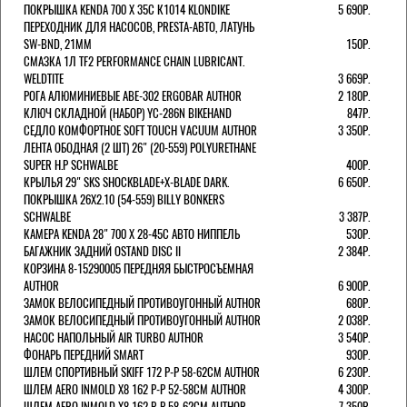
ПОКРЫШКА KENDA 700 Х 35С К1014 KLONDIKE
5 690Р.
ПЕРЕХОДНИК ДЛЯ НАСОСОВ, PRESTA-АВТО, ЛАТУНЬ
SW-BND, 21ММ
150Р.
СМАЗКА 1Л TF2 PERFORMANCE CHAIN LUBRICANT.
WELDTITE
3 669Р.
РОГА АЛЮМИНИЕВЫЕ ABE-302 ERGOBAR AUTHOR
2 180Р.
КЛЮЧ СКЛАДНОЙ (НАБОР) YC-286N BIKEHAND
847Р.
СЕДЛО КОМФОРТНОЕ SOFT TOUCH VACUUM AUTHOR
3 350Р.
ЛЕНТА ОБОДНАЯ (2 ШТ) 26" (20-559) POLYURETHANE
SUPER H.P SCHWALBE
400Р.
КРЫЛЬЯ 29" SKS SHOCKBLADE+X-BLADE DARK.
6 650Р.
ПОКРЫШКА 26X2.10 (54-559) BILLY BONKERS
SCHWALBE
3 387Р.
КАМЕРА KENDA 28" 700 Х 28-45С АВТО НИППЕЛЬ
530Р.
БАГАЖНИК ЗАДНИЙ OSTAND DISC II
2 384Р.
КОРЗИНА 8-15290005 ПЕРЕДНЯЯ БЫСТРОСЪЕМНАЯ
AUTHOR
6 900Р.
ЗАМОК ВЕЛОСИПЕДНЫЙ ПРОТИВОУГОННЫЙ AUTHOR
680Р.
ЗАМОК ВЕЛОСИПЕДНЫЙ ПРОТИВОУГОННЫЙ AUTHOR
2 038Р.
НАСОС НАПОЛЬНЫЙ AIR TURBO AUTHOR
3 540Р.
ФОНАРЬ ПЕРЕДНИЙ SMART
930Р.
ШЛЕМ СПОРТИВНЫЙ SKIFF 172 Р-Р 58-62СМ AUTHOR
6 230Р.
ШЛЕМ AERO INMOLD X8 162 Р-Р 52-58СМ AUTHOR
4 300Р.
ШЛЕМ AERO INMOLD X8 162 Р-Р 58-62СМ AUTHOR
7 350Р.