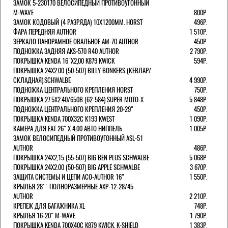
ЗАМОК 5-230170 ВЕЛОСИПЕДНЫЙ ПРОТИВОУГОННЫЙ
M-WAVE
800Р.
ЗАМОК КОДОВЫЙ (4 РАЗРЯДА) 10Х1200ММ. HORST
496Р.
ФАРА ПЕРЕДНЯЯ AUTHOR
1 510Р.
ЗЕРКАЛО ПАНОРАМНОЕ ОВАЛЬНОЕ AM-70 AUTHOR
450Р.
ПОДНОЖКА ЗАДНЯЯ AKS-570 R40 AUTHOR
2 790Р.
ПОКРЫШКА KENDA 16"Х2,00 K879 KWICK
594Р.
ПОКРЫШКА 24X2.00 (50-507) BILLY BONKERS (КЕВЛАР/
СКЛАДНАЯ).SCHWALBE
4 990Р.
ПОДНОЖКА ЦЕНТРАЛЬНОГО КРЕПЛЕНИЯ HORST
750Р.
ПОКРЫШКА 27.5X2.40/650B (62-584) SUPER MOTO-X
5 848Р.
ПОДНОЖКА ЦЕНТРАЛЬНОГО КРЕПЛЕНИЯ 20-29"
450Р.
ПОКРЫШКА KENDA 700Х32С K193 KWEST
1 090Р.
КАМЕРА ДЛЯ FAT 26" X 4,00 АВТО НИППЕЛЬ
1 005Р.
ЗАМОК ВЕЛОСИПЕДНЫЙ ПРОТИВОУГОННЫЙ ASL-51
AUTHOR
486Р.
ПОКРЫШКА 24X2,15 (55-507) BIG BEN PLUS SCHWALBE
5 068Р.
ПОКРЫШКА 24X2.00 (50-507) BIG APPLE SCHWALBE
3 670Р.
ЗАЩИТА СИСТЕМЫ И ЦЕПИ ACO-AUTHOR 16"
1 550Р.
КРЫЛЬЯ 28'' ПОЛНОРАЗМЕРНЫЕ AXP-12-28/45
AUTHOR
2 210Р.
КРЕПЕЖ ДЛЯ БАГАЖНИКА XL
748Р.
КРЫЛЬЯ 16-20" M-WAVE
1 790Р.
ПОКРЫШКА KENDA 700Х40С K879 KWICK. K-SHIELD
1 383Р.