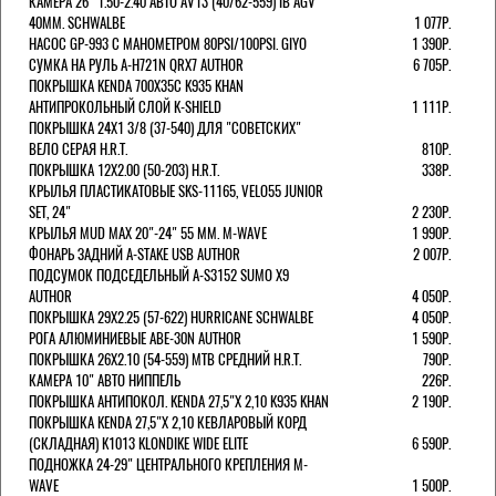
КАМЕРА 26" 1.50-2.40 АВТО AV13 (40/62-559) IB AGV
40MM. SCHWALBE
1 077Р.
НАСОС GP-993 С МАНОМЕТРОМ 80PSI/100PSI. GIYO
1 390Р.
СУМКА НА РУЛЬ A-H721N QRX7 AUTHOR
6 705Р.
ПОКРЫШКА KENDA 700Х35С K935 KHAN
АНТИПРОКОЛЬНЫЙ СЛОЙ K-SHIELD
1 111Р.
ПОКРЫШКА 24X1 3/8 (37-540) ДЛЯ "СОВЕТСКИХ"
ВЕЛО СЕРАЯ H.R.T.
810Р.
ПОКРЫШКА 12X2.00 (50-203) H.R.T.
338Р.
КРЫЛЬЯ ПЛАСТИКАТОВЫЕ SKS-11165, VELO55 JUNIOR
SET, 24"
2 230Р.
КРЫЛЬЯ MUD MAX 20"-24" 55 ММ. M-WAVE
1 990Р.
ФОНАРЬ ЗАДНИЙ A-STAKE USB AUTHOR
2 007Р.
ПОДСУМОК ПОДСЕДЕЛЬНЫЙ A-S3152 SUMO X9
AUTHOR
4 050Р.
ПОКРЫШКА 29X2.25 (57-622) HURRICANE SCHWALBE
4 050Р.
РОГА АЛЮМИНИЕВЫЕ ABE-30N AUTHOR
1 590Р.
ПОКРЫШКА 26X2.10 (54-559) MTB СРЕДНИЙ H.R.T.
790Р.
КАМЕРА 10" АВТО НИППЕЛЬ
226Р.
ПОКРЫШКА АНТИПОКОЛ. KENDA 27,5"Х 2,10 K935 KHAN
2 190Р.
ПОКРЫШКА KENDA 27,5"Х 2,10 КЕВЛАРОВЫЙ КОРД
(СКЛАДНАЯ) K1013 KLONDIKE WIDE ELITE
6 590Р.
ПОДНОЖКА 24-29" ЦЕНТРАЛЬНОГО КРЕПЛЕНИЯ M-
WAVE
1 500Р.