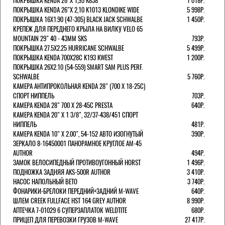
ПОКРЫШКА KENDA 26"Х 1,95 K838
1 018Р.
ПОКРЫШКА KENDA 26"Х 2,10 K1013 KLONDIKE WIDE
5 998Р.
ПОКРЫШКА 16X1.90 (47-305) BLACK JACK SCHWALBE
1 450Р.
КРЕПЕЖ ДЛЯ ПЕРЕДНЕГО КРЫЛА НА ВИЛКУ VELO 65
MOUNTAIN 29" 40 - 43ММ SKS
793Р.
ПОКРЫШКА 27.5X2.25 HURRICANE SCHWALBE
5 499Р.
ПОКРЫШКА KENDA 700Х28С K193 KWEST
1 200Р.
ПОКРЫШКА 26X2.10 (54-559) SMART SAM PLUS PERF.
SCHWALBE
5 760Р.
КАМЕРА АНТИПРОКОЛЬНАЯ KENDA 28" (700 Х 18-25C)
СПОРТ НИППЕЛЬ
703Р.
КАМЕРА KENDA 28" 700 Х 28-45С PRESTA
640Р.
КАМЕРА KENDA 20" Х 1 3/8", 32/37-438/451 СПОРТ
НИППЕЛЬ
481Р.
КАМЕРА KENDA 10" Х 2.00", 54-152 АВТО ИЗОГНУТЫЙ
390Р.
ЗЕРКАЛО 8-16450001 ПАНОРАМНОЕ КРУГЛОЕ AM-45
AUTHOR
494Р.
ЗАМОК ВЕЛОСИПЕДНЫЙ ПРОТИВОУГОННЫЙ HORST
1 496Р.
ПОДНОЖКА ЗАДНЯЯ AKS-500R AUTHOR
3 410Р.
НАСОС НАПОЛЬНЫЙ BETO
3 740Р.
ФОНАРИКИ-БРЕЛОКИ ПЕРЕДНИЙ+ЗАДНИЙ M-WAVE
640Р.
ШЛЕМ CREEK FULLFACE HST 164 GREY AUTHOR
8 990Р.
АПТЕЧКА 7-01029 6 СУПЕРЗАПЛАТОК WELDTITE
680Р.
ПРИЦЕП ДЛЯ ПЕРЕВОЗКИ ГРУЗОВ M-WAVE
27 417Р.