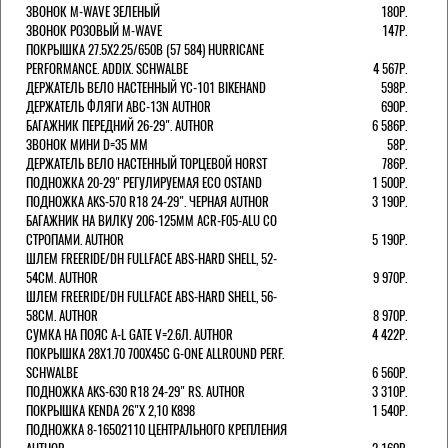
ЗВОНОК M-WAVE ЗЕЛЕНЫЙ
180Р.
ЗВОНОК РОЗОВЫЙ M-WAVE
147Р.
ПОКРЫШКА 27.5X2.25/650B (57 584) HURRICANE
PERFORMANCE. ADDIX. SCHWALBE
4 567Р.
ДЕРЖАТЕЛЬ ВЕЛО НАСТЕННЫЙ YC-101 BIKEHAND
598Р.
ДЕРЖАТЕЛЬ ФЛЯГИ ABC-13N AUTHOR
690Р.
БАГАЖНИК ПЕРЕДНИЙ 26-29". AUTHOR
6 586Р.
ЗВОНОК МИНИ D=35 ММ
58Р.
ДЕРЖАТЕЛЬ ВЕЛО НАСТЕННЫЙ ТОРЦЕВОЙ HORST
786Р.
ПОДНОЖКА 20-29" РЕГУЛИРУЕМАЯ ECO OSTAND
1 500Р.
ПОДНОЖКА AKS-570 R18 24-29". ЧЕРНАЯ AUTHOR
3 190Р.
БАГАЖНИК НА ВИЛКУ 206-125ММ ACR-F05-ALU СО
СТРОПАМИ. AUTHOR
5 190Р.
ШЛЕМ FREERIDE/DH FULLFACE ABS-HARD SHELL, 52-
54СМ. AUTHOR
9 970Р.
ШЛЕМ FREERIDE/DH FULLFACE ABS-HARD SHELL, 56-
58СМ. AUTHOR
8 970Р.
СУМКА НА ПОЯС A-L GATE V=2.6Л. AUTHOR
4 422Р.
ПОКРЫШКА 28X1.70 700X45C G-ONE ALLROUND PERF.
SCHWALBE
6 560Р.
ПОДНОЖКА AKS-630 R18 24-29" RS. AUTHOR
3 310Р.
ПОКРЫШКА KENDA 26"Х 2,10 K898
1 540Р.
ПОДНОЖКА 8-16502110 ЦЕНТРАЛЬНОГО КРЕПЛЕНИЯ