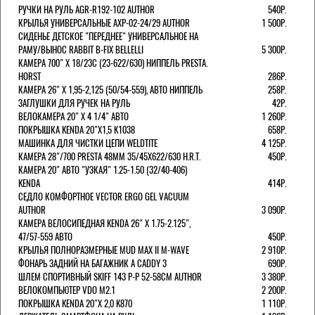
РУЧКИ НА РУЛЬ AGR-R192-102 AUTHOR
540Р.
КРЫЛЬЯ УНИВЕРСАЛЬНЫЕ AXP-02-24/29 AUTHOR
1 500Р.
СИДЕНЬЕ ДЕТСКОЕ "ПЕРЕДНЕЕ" УНИВЕРСАЛЬНОЕ НА
РАМУ/ВЫНОС RABBIT B-FIX BELLELLI
5 300Р.
КАМЕРА 700" Х 18/23C (23-622/630) НИППЕЛЬ PRESTA.
HORST
286Р.
КАМЕРА 26" X 1,95-2,125 (50/54-559), АВТО НИППЕЛЬ
258Р.
ЗАГЛУШКИ ДЛЯ РУЧЕК НА РУЛЬ
42Р.
ВЕЛОКАМЕРА 20" Х 4 1/4" АВТО
1 260Р.
ПОКРЫШКА KENDA 20"Х1,5 K1038
658Р.
МАШИНКА ДЛЯ ЧИСТКИ ЦЕПИ WELDTITE
4 125Р.
КАМЕРА 28"/700 PRESTA 48ММ 35/45Х622/630 H.R.T.
450Р.
КАМЕРА 20" АВТО "УЗКАЯ" 1.25-1.50 (32/40-406)
KENDA
414Р.
СЕДЛО КОМФОРТНОЕ VECTOR ERGO GEL VACUUM
AUTHOR
3 090Р.
КАМЕРА ВЕЛОСИПЕДНАЯ KENDA 26" Х 1.75-2.125",
47/57-559 АВТО
450Р.
КРЫЛЬЯ ПОЛНОРАЗМЕРНЫЕ MUD MAX II M-WAVE
2 910Р.
ФОНАРЬ ЗАДНИЙ НА БАГАЖНИК A CADDY 3
690Р.
ШЛЕМ СПОРТИВНЫЙ SKIFF 143 Р-Р 52-58СМ AUTHOR
3 380Р.
ВЕЛОКОМПЬЮТЕР VDO M2.1
2 200Р.
ПОКРЫШКА KENDA 20"Х 2,0 K870
1 110Р.