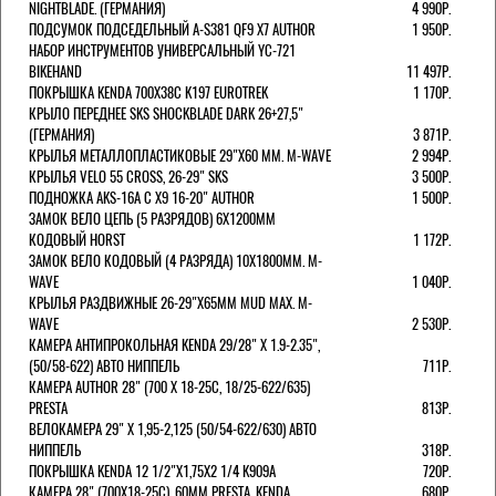
NIGHTBLADE. (ГЕРМАНИЯ)
4 990Р.
ПОДСУМОК ПОДСЕДЕЛЬНЫЙ A-S381 QF9 X7 AUTHOR
1 950Р.
НАБОР ИНСТРУМЕНТОВ УНИВЕРСАЛЬНЫЙ YC-721
BIKEHAND
11 497Р.
ПОКРЫШКА KENDA 700Х38С K197 EUROTREK
1 170Р.
КРЫЛО ПЕРЕДНЕЕ SKS SHOCKBLADE DARK 26+27,5"
(ГЕРМАНИЯ)
3 871Р.
КРЫЛЬЯ МЕТАЛЛОПЛАСТИКОВЫЕ 29"Х60 ММ. M-WAVE
2 994Р.
КРЫЛЬЯ VELO 55 CROSS, 26-29" SKS
3 500Р.
ПОДНОЖКА AKS-16A C X9 16-20" AUTHOR
1 500Р.
ЗАМОК ВЕЛО ЦЕПЬ (5 РАЗРЯДОВ) 6Х1200ММ
КОДОВЫЙ HORST
1 172Р.
ЗАМОК ВЕЛО КОДОВЫЙ (4 РАЗРЯДА) 10Х1800ММ. M-
WAVE
1 040Р.
КРЫЛЬЯ РАЗДВИЖНЫЕ 26-29"Х65ММ MUD MAX. M-
WAVE
2 530Р.
КАМЕРА АНТИПРОКОЛЬНАЯ KENDA 29/28" Х 1.9-2.35",
(50/58-622) АВТО НИППЕЛЬ
711Р.
КАМЕРА AUTHOR 28" (700 Х 18-25С, 18/25-622/635)
PRESTA
813Р.
ВЕЛОКАМЕРА 29" X 1,95-2,125 (50/54-622/630) АВТО
НИППЕЛЬ
318Р.
ПОКРЫШКА KENDA 12 1/2"Х1,75X2 1/4 K909A
720Р.
КАМЕРА 28" (700Х18-25С), 60ММ PRESTA. KENDA
680Р.