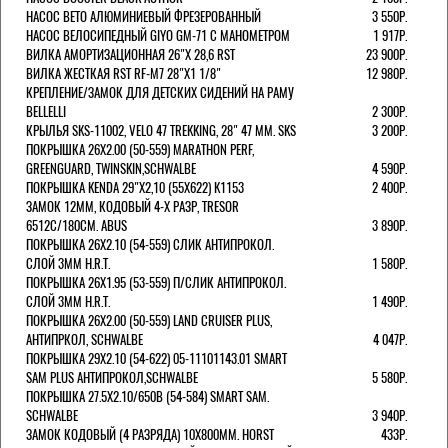
НАСОС BETO АЛЮМИНИЕВЫЙ ФРЕЗЕРОВАННЫЙ
3 550Р.
НАСОС ВЕЛОСИПЕДНЫЙ GIYO GM-71 С МАНОМЕТРОМ
1 917Р.
ВИЛКА АМОРТИЗАЦИОННАЯ 26"Х 28,6 RST
23 900Р.
ВИЛКА ЖЕСТКАЯ RST RF-M7 28"Х1 1/8"
12 980Р.
КРЕПЛЕНИЕ/ЗАМОК ДЛЯ ДЕТСКИХ СИДЕНИЙ НА РАМУ
BELLELLI
2 300Р.
КРЫЛЬЯ SKS-11002, VELO 47 TREKKING, 28" 47 ММ. SKS
3 200Р.
ПОКРЫШКА 26X2.00 (50-559) MARATHON PERF,
GREENGUARD, TWINSKIN,SCHWALBE
4 590Р.
ПОКРЫШКА KENDA 29"Х2,10 (55X622) K1153
2 400Р.
ЗАМОК 12ММ, КОДОВЫЙ 4-Х РАЗР, TRESOR
6512C/180СМ. ABUS
3 890Р.
ПОКРЫШКА 26X2.10 (54-559) СЛИК АНТИПРОКОЛ.
СЛОЙ 3ММ H.R.T.
1 580Р.
ПОКРЫШКА 26X1.95 (53-559) П/СЛИК АНТИПРОКОЛ.
СЛОЙ 3ММ H.R.T.
1 490Р.
ПОКРЫШКА 26X2.00 (50-559) LAND CRUISER PLUS,
АНТИПРКОЛ, SCHWALBE
4 047Р.
ПОКРЫШКА 29X2.10 (54-622) 05-11101143.01 SMART
SAM PLUS АНТИПРОКОЛ,SCHWALBE
5 580Р.
ПОКРЫШКА 27.5X2.10/650B (54-584) SMART SAM.
SCHWALBE
3 940Р.
ЗАМОК КОДОВЫЙ (4 РАЗРЯДА) 10Х800ММ. HORST
433Р.