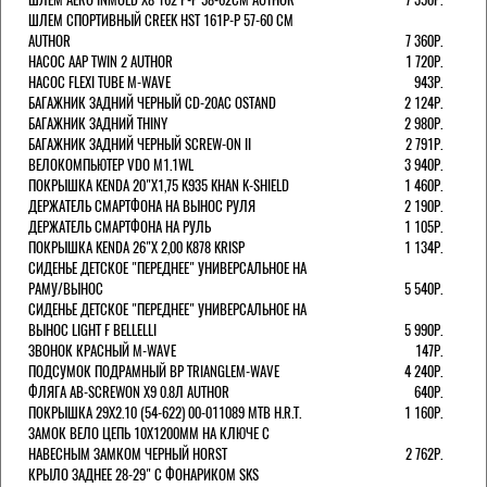
ШЛЕМ СПОРТИВНЫЙ CREEK HST 161Р-Р 57-60 СМ
AUTHOR
7 360Р.
НАСОС AAP TWIN 2 AUTHOR
1 720Р.
НАСОС FLEXI TUBE M-WAVE
943Р.
БАГАЖНИК ЗАДНИЙ ЧЕРНЫЙ СD-20AC OSTAND
2 124Р.
БАГАЖНИК ЗАДНИЙ THINY
2 980Р.
БАГАЖНИК ЗАДНИЙ ЧЕРНЫЙ SCREW-ON II
2 791Р.
ВЕЛОКОМПЬЮТЕР VDO M1.1WL
3 940Р.
ПОКРЫШКА KENDA 20"Х1,75 K935 KHAN K-SHIELD
1 460Р.
ДЕРЖАТЕЛЬ СМАРТФОНА НА ВЫНОС РУЛЯ
2 190Р.
ДЕРЖАТЕЛЬ СМАРТФОНА НА РУЛЬ
1 105Р.
ПОКРЫШКА KENDA 26"Х 2,00 K878 KRISP
1 134Р.
СИДЕНЬЕ ДЕТСКОЕ "ПЕРЕДНЕЕ" УНИВЕРСАЛЬНОЕ НА
РАМУ/ВЫНОС
5 540Р.
СИДЕНЬЕ ДЕТСКОЕ "ПЕРЕДНЕЕ" УНИВЕРСАЛЬНОЕ НА
ВЫНОС LIGHT F BELLELLI
5 990Р.
ЗВОНОК КРАСНЫЙ M-WAVE
147Р.
ПОДСУМОК ПОДРАМНЫЙ BP TRIANGLEM-WAVE
4 240Р.
ФЛЯГА AB-SCREWON X9 0.8Л AUTHOR
640Р.
ПОКРЫШКА 29X2.10 (54-622) 00-011089 MTB H.R.T.
1 160Р.
ЗАМОК ВЕЛО ЦЕПЬ 10Х1200ММ НА КЛЮЧЕ С
НАВЕСНЫМ ЗАМКОМ ЧЕРНЫЙ HORST
2 762Р.
КРЫЛО ЗАДНЕЕ 28-29" С ФОНАРИКОМ SKS