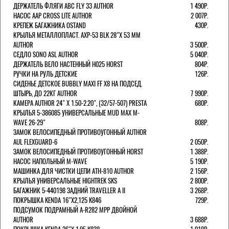
ДЕРЖАТЕЛЬ ФЛЯГИ АВС FLY 33 AUTHOR
1 490Р.
НАСОС AAP CROSS LITE AUTHOR
2 007Р.
КРЕПЕЖ БАГАЖНИКА OSTAND
430Р.
КРЫЛЬЯ МЕТАЛЛОПЛАСТ. AXP-53 BLK 28"Х 53 ММ
AUTHOR
3 500Р.
СЕДЛО SONO ASL AUTHOR
5 040Р.
ДЕРЖАТЕЛЬ ВЕЛО НАСТЕННЫЙ H025 HORST
804Р.
РУЧКИ НА РУЛЬ ДЕТСКИЕ
126Р.
СИДЕНЬЕ ДЕТСКОЕ BUBBLY MAXI FF X8 НА ПОДСЕД.
ШТЫРЬ, ДО 22КГ AUTHOR
7 990Р.
КАМЕРА AUTHOR 24" Х 1.50-2.20", (32/57-507) PRESTA
680Р.
КРЫЛЬЯ 5-386085 УНИВЕРСАЛЬНЫЕ MUD MAX M-
WAVE 26-29"
808Р.
ЗАМОК ВЕЛОСИПЕДНЫЙ ПРОТИВОУГОННЫЙ AUTHOR
AUL FLEXGUARD-6
2 050Р.
ЗАМОК ВЕЛОСИПЕДНЫЙ ПРОТИВОУГОННЫЙ HORST
1 388Р.
НАСОС НАПОЛЬНЫЙ M-WAVE
5 190Р.
МАШИНКА ДЛЯ ЧИСТКИ ЦЕПИ ATH-810 AUTHOR
2 156Р.
КРЫЛЬЯ УНИВЕРСАЛЬНЫЕ HIGHTREK SKS
2 800Р.
БАГАЖНИК 5-440198 ЗАДНИЙ TRAVELLER A II
3 268Р.
ПОКРЫШКА KENDA 16"Х2,125 K846
729Р.
ПОДСУМОК ПОДРАМНЫЙ A-R282 MPP ДВОЙНОЙ
AUTHOR
3 688Р.