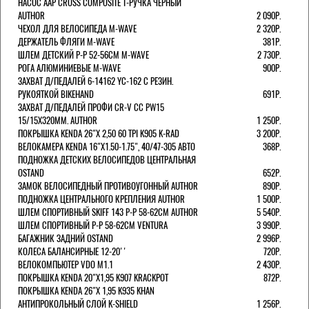
НАСОС AAP CROSS COMPOSITE Т-РУЧКА ЧЕРНЫЙ
AUTHOR
2 090Р.
ЧЕХОЛ ДЛЯ ВЕЛОСИПЕДА M-WAVE
2 320Р.
ДЕРЖАТЕЛЬ ФЛЯГИ M-WAVE
381Р.
ШЛЕМ ДЕТСКИЙ Р-Р 52-56СМ M-WAVE
2 730Р.
РОГА АЛЮМИНИЕВЫЕ M-WAVE
900Р.
ЗАХВАТ Д/ПЕДАЛЕЙ 6-14162 YC-162 С РЕЗИН.
РУКОЯТКОЙ BIKEHAND
691Р.
ЗАХВАТ Д/ПЕДАЛЕЙ ПРОФИ CR-V CC PW15
15/15X320ММ. AUTHOR
1 250Р.
ПОКРЫШКА KENDA 26"Х 2,50 60 TPI K905 K-RAD
3 200Р.
ВЕЛОКАМЕРА KENDA 16"Х1.50-1.75", 40/47-305 АВТО
368Р.
ПОДНОЖКА ДЕТСКИХ ВЕЛОСИПЕДОВ ЦЕНТРАЛЬНАЯ
OSTAND
652Р.
ЗАМОК ВЕЛОСИПЕДНЫЙ ПРОТИВОУГОННЫЙ AUTHOR
890Р.
ПОДНОЖКА ЦЕНТРАЛЬНОГО КРЕПЛЕНИЯ AUTHOR
1 500Р.
ШЛЕМ СПОРТИВНЫЙ SKIFF 143 Р-Р 58-62СМ AUTHOR
5 540Р.
ШЛЕМ СПОРТИВНЫЙ Р-Р 58-62СМ VENTURA
3 990Р.
БАГАЖНИК ЗАДНИЙ OSTAND
2 996Р.
КОЛЕСА БАЛАНСИРНЫЕ 12-20''
720Р.
ВЕЛОКОМПЬЮТЕР VDO M1.1
2 430Р.
ПОКРЫШКА KENDA 20"Х1,95 K907 KRACKPOT
872Р.
ПОКРЫШКА KENDA 26"Х 1,95 K935 KHAN
АНТИПРОКОЛЬНЫЙ СЛОЙ K-SHIELD
1 256Р.