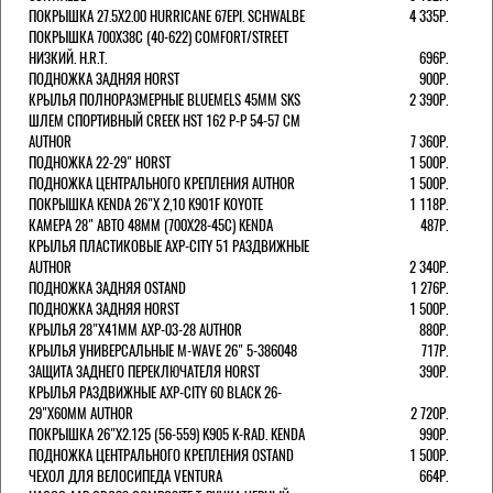
ПОКРЫШКА 27.5X2.00 HURRICANE 67EPI. SCHWALBE
4 335Р.
ПОКРЫШКА 700X38С (40-622) COMFORT/STREET
НИЗКИЙ. H.R.T.
696Р.
ПОДНОЖКА ЗАДНЯЯ HORST
900Р.
КРЫЛЬЯ ПОЛНОРАЗМЕРНЫЕ BLUEMELS 45MM SKS
2 390Р.
ШЛЕМ СПОРТИВНЫЙ CREEK HST 162 Р-Р 54-57 СМ
AUTHOR
7 360Р.
ПОДНОЖКА 22-29" HORST
1 500Р.
ПОДНОЖКА ЦЕНТРАЛЬНОГО КРЕПЛЕНИЯ AUTHOR
1 500Р.
ПОКРЫШКА KENDA 26"Х 2,10 K901F KOYOTE
1 118Р.
КАМЕРА 28" АВТО 48ММ (700Х28-45С) KENDA
487Р.
КРЫЛЬЯ ПЛАСТИКОВЫЕ AXP-CITY 51 РАЗДВИЖНЫЕ
AUTHOR
2 340Р.
ПОДНОЖКА ЗАДНЯЯ OSTAND
1 276Р.
ПОДНОЖКА ЗАДНЯЯ HORST
1 500Р.
КРЫЛЬЯ 28"Х41ММ AXP-03-28 AUTHOR
880Р.
КРЫЛЬЯ УНИВЕРСАЛЬНЫЕ M-WAVE 26" 5-386048
717Р.
ЗАЩИТА ЗАДНЕГО ПЕРЕКЛЮЧАТЕЛЯ HORST
390Р.
КРЫЛЬЯ РАЗДВИЖНЫЕ AXP-CITY 60 BLACK 26-
29"Х60ММ AUTHOR
2 720Р.
ПОКРЫШКА 26"Х2.125 (56-559) K905 K-RAD. KENDA
990Р.
ПОДНОЖКА ЦЕНТРАЛЬНОГО КРЕПЛЕНИЯ OSTAND
1 500Р.
ЧЕХОЛ ДЛЯ ВЕЛОСИПЕДА VENTURA
664Р.