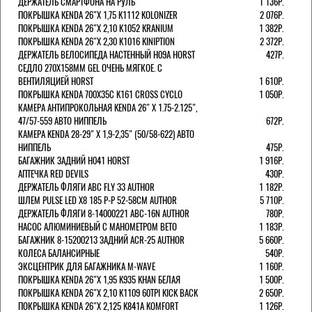
ДЕРЖАТЕЛЬ СМАРТФОНА НА РУЛЬ
1 136Р.
ПОКРЫШКА KENDA 26"Х 1,75 K1112 KOLONIZER
2 076Р.
ПОКРЫШКА KENDA 26"Х 2,10 K1052 KRANIUM
1 382Р.
ПОКРЫШКА KENDA 26"Х 2,30 K1016 KINIPTION
2 372Р.
ДЕРЖАТЕЛЬ ВЕЛОСИПЕДА НАСТЕННЫЙ H09A HORST
427Р.
СЕДЛО 270Х158ММ GEL ОЧЕНЬ МЯГКОЕ. С
ВЕНТИЛЯЦИЕЙ HORST
1 610Р.
ПОКРЫШКА KENDA 700Х35С K161 CROSS CYCLO
1 050Р.
КАМЕРА АНТИПРОКОЛЬНАЯ KENDA 26" Х 1.75-2.125",
47/57-559 АВТО НИППЕЛЬ
672Р.
КАМЕРА KENDA 28-29" Х 1,9-2,35" (50/58-622) АВТО
НИППЕЛЬ
475Р.
БАГАЖНИК ЗАДНИЙ H041 HORST
1 916Р.
АПТЕЧКА RED DEVILS
430Р.
ДЕРЖАТЕЛЬ ФЛЯГИ АВС FLY 33 AUTHOR
1 182Р.
ШЛЕМ PULSE LED X8 185 Р-Р 52-58СМ AUTHOR
5 710Р.
ДЕРЖАТЕЛЬ ФЛЯГИ 8-14000221 ABC-16N AUTHOR
780Р.
НАСОС АЛЮМИНИЕВЫЙ С МАНОМЕТРОМ BETO
1 183Р.
БАГАЖНИК 8-15200213 ЗАДНИЙ ACR-25 AUTHOR
5 660Р.
КОЛЕСА БАЛАНСИРНЫЕ
540Р.
ЭКСЦЕНТРИК ДЛЯ БАГАЖНИКА M-WAVE
1 160Р.
ПОКРЫШКА KENDA 26"Х 1,95 K935 KHAN БЕЛАЯ
1 500Р.
ПОКРЫШКА KENDA 26"Х 2,10 K1109 60TPI KICK BACK
2 650Р.
ПОКРЫШКА KENDA 26"Х 2,125 K841A KOMFORT
1 126Р.