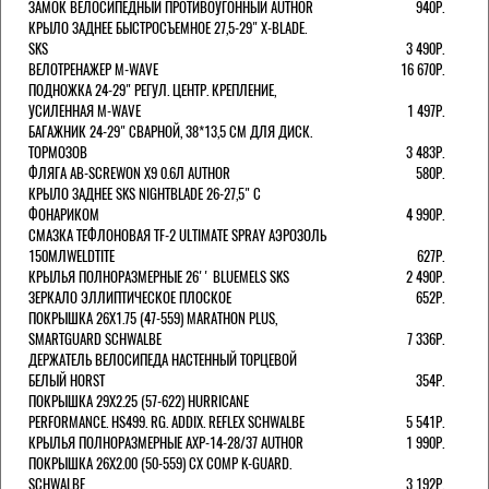
ЗАМОК ВЕЛОСИПЕДНЫЙ ПРОТИВОУГОННЫЙ AUTHOR
940Р.
КРЫЛО ЗАДНЕЕ БЫСТРОСЪЕМНОЕ 27,5-29" X-BLADE.
SKS
3 490Р.
ВЕЛОТРЕНАЖЕР M-WAVE
16 670Р.
ПОДНОЖКА 24-29" РЕГУЛ. ЦЕНТР. КРЕПЛЕНИЕ,
УСИЛЕННАЯ M-WAVE
1 497Р.
БАГАЖНИК 24-29" СВАРНОЙ, 38*13,5 СМ ДЛЯ ДИСК.
ТОРМОЗОВ
3 483Р.
ФЛЯГА AB-SCREWON X9 0.6Л AUTHOR
580Р.
КРЫЛО ЗАДНЕЕ SKS NIGHTBLADE 26-27,5" С
ФОНАРИКОМ
4 990Р.
СМАЗКА ТЕФЛОНОВАЯ TF-2 ULTIMATE SPRAY АЭРОЗОЛЬ
150МЛWELDTITE
627Р.
КРЫЛЬЯ ПОЛНОРАЗМЕРНЫЕ 26'' BLUEMELS SKS
2 490Р.
ЗЕРКАЛО ЭЛЛИПТИЧЕСКОЕ ПЛОСКОЕ
652Р.
ПОКРЫШКА 26X1.75 (47-559) MARATHON PLUS,
SMARTGUARD SCHWALBE
7 336Р.
ДЕРЖАТЕЛЬ ВЕЛОCИПЕДА НАСТЕННЫЙ ТОРЦЕВОЙ
БЕЛЫЙ HORST
354Р.
ПОКРЫШКА 29X2.25 (57-622) HURRICANE
PERFORMANCE. HS499. RG. ADDIX. REFLEX SCHWALBE
5 541Р.
КРЫЛЬЯ ПОЛНОРАЗМЕРНЫЕ AXP-14-28/37 AUTHOR
1 990Р.
ПОКРЫШКА 26X2.00 (50-559) CX COMP K-GUARD.
SCHWALBE
3 192Р.