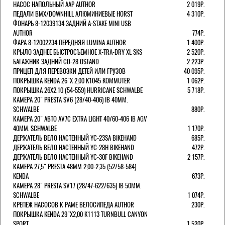
НАСОС НАПОЛЬНЫЙ AAP AUTHOR
2 019Р.
ПЕДАЛИ BMX/DOWNHILL АЛЮМИНИЕВЫЕ HORST
4 310Р.
ФОНАРЬ 8-12039134 ЗАДНИЙ A-STAKE MINI USB
AUTHOR
774Р.
ФАРА 8-12002234 ПЕРЕДНЯЯ LUMINA AUTHOR
1 400Р.
КРЫЛО ЗАДНЕЕ БЫСТРОСЪЕМНОЕ X-TRA-DRY XL SKS
2 520Р.
БАГАЖНИК ЗАДНИЙ CD-28 OSTAND
2 223Р.
ПРИЦЕП ДЛЯ ПЕРЕВОЗКИ ДЕТЕЙ ИЛИ ГРУЗОВ
40 095Р.
ПОКРЫШКА KENDA 26"Х 2,00 K1045 KOMMUTER
1 062Р.
ПОКРЫШКА 26X2.10 (54-559) HURRICANE SCHWALBE
5 718Р.
КАМЕРА 20" PRESTA SV6 (28/40-406) IB 40MM.
SCHWALBE
880Р.
КАМЕРА 20" АВТО AV7C EXTRA LIGHT 40/60-406 IB AGV
40MM. SCHWALBE
1 170Р.
ДЕРЖАТЕЛЬ ВЕЛО НАСТЕННЫЙ YC-23SA BIKEHAND
685Р.
ДЕРЖАТЕЛЬ ВЕЛО НАСТЕННЫЙ YC-28H BIKEHAND
472Р.
ДЕРЖАТЕЛЬ ВЕЛО НАСТЕННЫЙ YC-30F BIKEHAND
2 157Р.
КАМЕРА 27,5" PRESTA 48ММ 2,00-2,35 (52/58-584)
KENDA
673Р.
КАМЕРА 28" PRESTA SV17 (28/47-622/635) IB 50MM.
SCHWALBE
1 074Р.
КРЕПЕЖ НАСОСОВ К РАМЕ ВЕЛОСИПЕДА AUTHOR
230Р.
ПОКРЫШКА KENDA 29"Х2,00 K1113 TURNBULL CANYON
SPORT
1 520Р.