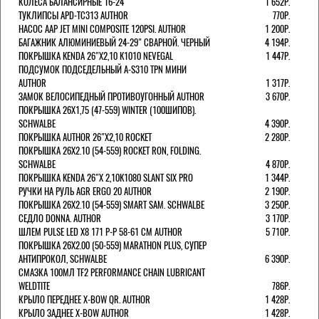
КОЛЕСА БАЛАНСИРНЫЕ 16-24''
1 652Р.
ТУКЛИПСЫ APD-TC313 AUTHOR
770Р.
НАСОС AAP JET MINI COMPOSITE 120PSI. AUTHOR
1 200Р.
БАГАЖНИК АЛЮМИНИЕВЫЙ 24-29" СВАРНОЙ. ЧЕРНЫЙ
4 194Р.
ПОКРЫШКА KENDA 26"Х2,10 K1010 NEVEGAL
1 447Р.
ПОДСУМОК ПОДСЕДЕЛЬНЫЙ A-S310 TPN МИНИ
AUTHOR
1 317Р.
ЗАМОК ВЕЛОСИПЕДНЫЙ ПРОТИВОУГОННЫЙ AUTHOR
3 670Р.
ПОКРЫШКА 26X1,75 (47-559) WINTER (100ШИПОВ).
SCHWALBE
4 390Р.
ПОКРЫШКА AUTHOR 26"Х2,10 ROCKET
2 280Р.
ПОКРЫШКА 26X2.10 (54-559) ROCKET RON, FOLDING.
SCHWALBE
4 870Р.
ПОКРЫШКА KENDA 26"Х 2,10K1080 SLANT SIX PRO
1 344Р.
РУЧКИ НА РУЛЬ AGR ERGO 20 AUTHOR
2 190Р.
ПОКРЫШКА 26X2.10 (54-559) SMART SAM. SCHWALBE
3 250Р.
СЕДЛО DONNA. AUTHOR
3 170Р.
ШЛЕМ PULSE LED X8 171 Р-Р 58-61 СМ AUTHOR
5 710Р.
ПОКРЫШКА 26X2.00 (50-559) MARATHON PLUS, СУПЕР
АНТИПРОКОЛ, SCHWALBE
6 390Р.
СМАЗКА 100МЛ TF2 PERFORMANCE CHAIN LUBRICANT
WELDTITE
786Р.
КРЫЛО ПЕРЕДНЕЕ X-BOW QR. AUTHOR
1 428Р.
КРЫЛО ЗАДНЕЕ X-BOW AUTHOR
1 428Р.