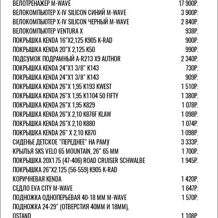
ВЕЛОТРЕНАЖЕР M-WAVE
17 900Р.
ВЕЛОКОМПЬЮТЕР X-IV SILICON СИНИЙ M-WAVE
3 900Р.
ВЕЛОКОМПЬЮТЕР X-IV SILICON ЧЕРНЫЙ M-WAVE
2 840Р.
ВЕЛОКОМПЬЮТЕР VENTURA Х
938Р.
ПОКРЫШКА KENDA 16"Х2,125 K905 K-RAD
900Р.
ПОКРЫШКА KENDA 20"Х 2,125 K50
990Р.
ПОДСУМОК ПОДРАМНЫЙ A-R213 X9 AUTHOR
2 340Р.
ПОКРЫШКА KENDA 24"Х1 3/8" K143
730Р.
ПОКРЫШКА KENDA 24"Х1 3/8" K143
909Р.
ПОКРЫШКА KENDA 26"Х 1,95 K193 KWEST
1 510Р.
ПОКРЫШКА KENDA 26"Х 1,95 K1104 50 FIFTY
1 380Р.
ПОКРЫШКА KENDA 26"Х 1,95 K829
1 078Р.
ПОКРЫШКА KENDA 26"Х 2,10 K876F KLAW
1 098Р.
ПОКРЫШКА KENDA 26"Х 2,10 K880
1 074Р.
ПОКРЫШКА KENDA 26" Х 2,10 K870
1 098Р.
СИДЕНЬЕ ДЕТСКОЕ "ПЕРЕДНЕЕ" НА РАМУ
3 333Р.
КРЫЛЬЯ SKS VELO 65 MOUNTAIN, 26" 65 ММ
1 700Р.
ПОКРЫШКА 20X1.75 (47-406) ROAD CRUISER SCHWALBE
1 945Р.
ПОКРЫШКА 26"Х2.125 (56-559) K905 K-RAD
КОРИЧНЕВАЯ KENDA
1 420Р.
СЕДЛО EVA CITY M-WAVE
1 647Р.
ПОДНОЖКА ОДНОПЕРЬЕВАЯ 40-18 ММ M-WAVE
1 570Р.
ПОДНОЖКА 24-29" (ОТВЕРСТИЯ 40ММ И 18ММ),
OSTAND
1 108Р.