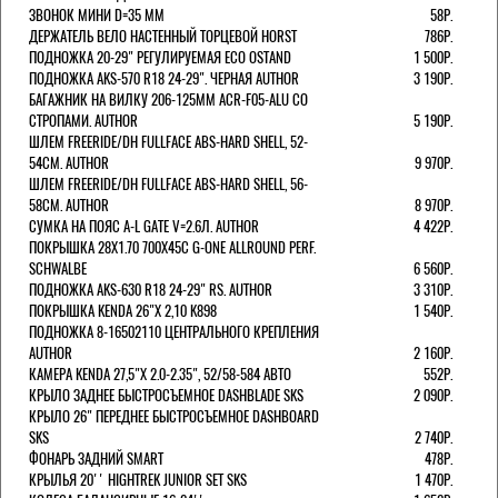
ЗВОНОК МИНИ D=35 ММ
58Р.
ДЕРЖАТЕЛЬ ВЕЛО НАСТЕННЫЙ ТОРЦЕВОЙ HORST
786Р.
ПОДНОЖКА 20-29" РЕГУЛИРУЕМАЯ ECO OSTAND
1 500Р.
ПОДНОЖКА AKS-570 R18 24-29". ЧЕРНАЯ AUTHOR
3 190Р.
БАГАЖНИК НА ВИЛКУ 206-125ММ ACR-F05-ALU СО
СТРОПАМИ. AUTHOR
5 190Р.
ШЛЕМ FREERIDE/DH FULLFACE ABS-HARD SHELL, 52-
54СМ. AUTHOR
9 970Р.
ШЛЕМ FREERIDE/DH FULLFACE ABS-HARD SHELL, 56-
58СМ. AUTHOR
8 970Р.
СУМКА НА ПОЯС A-L GATE V=2.6Л. AUTHOR
4 422Р.
ПОКРЫШКА 28X1.70 700X45C G-ONE ALLROUND PERF.
SCHWALBE
6 560Р.
ПОДНОЖКА AKS-630 R18 24-29" RS. AUTHOR
3 310Р.
ПОКРЫШКА KENDA 26"Х 2,10 K898
1 540Р.
ПОДНОЖКА 8-16502110 ЦЕНТРАЛЬНОГО КРЕПЛЕНИЯ
AUTHOR
2 160Р.
КАМЕРА KENDA 27,5"Х 2.0-2.35", 52/58-584 АВТО
552Р.
КРЫЛО ЗАДНЕЕ БЫСТРОСЪЕМНОЕ DASHBLADE SKS
2 090Р.
КРЫЛО 26" ПЕРЕДНЕЕ БЫСТРОСЪЕМНОЕ DASHBOARD
SKS
2 740Р.
ФОНАРЬ ЗАДНИЙ SMART
478Р.
КРЫЛЬЯ 20'' HIGHTREK JUNIOR SET SKS
1 470Р.