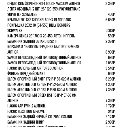
СЕДЛО КОМФОРТНОЕ SOFT TOUCH VACUUM AUTHOR
3 350Р.
ЛЕНТА ОБОДНАЯ (2 ШТ) 26" (20-559) POLYURETHANE
SUPER H.P SCHWALBE
400Р.
КРЫЛЬЯ 29" SKS SHOCKBLADE+X-BLADE DARK.
6 650Р.
ПОКРЫШКА 26X2.10 (54-559) BILLY BONKERS
SCHWALBE
3 387Р.
КАМЕРА KENDA 28" 700 Х 28-45С АВТО НИППЕЛЬ
530Р.
БАГАЖНИК ЗАДНИЙ OSTAND DISC II
2 384Р.
КОРЗИНА 8-15290005 ПЕРЕДНЯЯ БЫСТРОСЪЕМНАЯ
AUTHOR
6 900Р.
ЗАМОК ВЕЛОСИПЕДНЫЙ ПРОТИВОУГОННЫЙ AUTHOR
680Р.
ЗАМОК ВЕЛОСИПЕДНЫЙ ПРОТИВОУГОННЫЙ AUTHOR
2 038Р.
НАСОС НАПОЛЬНЫЙ AIR TURBO AUTHOR
3 540Р.
ФОНАРЬ ПЕРЕДНИЙ SMART
930Р.
ШЛЕМ СПОРТИВНЫЙ SKIFF 172 Р-Р 58-62СМ AUTHOR
6 230Р.
ШЛЕМ AERO INMOLD X8 162 Р-Р 52-58СМ AUTHOR
4 300Р.
ШЛЕМ AERO INMOLD X8 162 Р-Р 58-62СМ AUTHOR
7 350Р.
ШЛЕМ СПОРТИВНЫЙ CREEK HST 161Р-Р 57-60 СМ
AUTHOR
7 360Р.
НАСОС AAP TWIN 2 AUTHOR
1 720Р.
НАСОС FLEXI TUBE M-WAVE
943Р.
БАГАЖНИК ЗАДНИЙ ЧЕРНЫЙ СD-20AC OSTAND
2 124Р.
БАГАЖНИК ЗАДНИЙ THINY
2 980Р.