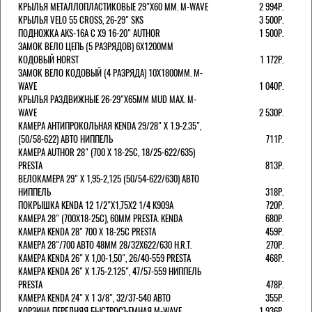
КРЫЛЬЯ МЕТАЛЛОПЛАСТИКОВЫЕ 29"Х60 ММ. M-WAVE
2 994Р.
КРЫЛЬЯ VELO 55 CROSS, 26-29" SKS
3 500Р.
ПОДНОЖКА AKS-16A C X9 16-20" AUTHOR
1 500Р.
ЗАМОК ВЕЛО ЦЕПЬ (5 РАЗРЯДОВ) 6Х1200ММ
КОДОВЫЙ HORST
1 172Р.
ЗАМОК ВЕЛО КОДОВЫЙ (4 РАЗРЯДА) 10Х1800ММ. M-
WAVE
1 040Р.
КРЫЛЬЯ РАЗДВИЖНЫЕ 26-29"Х65ММ MUD MAX. M-
WAVE
2 530Р.
КАМЕРА АНТИПРОКОЛЬНАЯ KENDA 29/28" Х 1.9-2.35",
(50/58-622) АВТО НИППЕЛЬ
711Р.
КАМЕРА AUTHOR 28" (700 Х 18-25С, 18/25-622/635)
PRESTA
813Р.
ВЕЛОКАМЕРА 29" X 1,95-2,125 (50/54-622/630) АВТО
НИППЕЛЬ
318Р.
ПОКРЫШКА KENDA 12 1/2"Х1,75X2 1/4 K909A
720Р.
КАМЕРА 28" (700Х18-25С), 60ММ PRESTA. KENDA
680Р.
КАМЕРА KENDA 28" 700 Х 18-25С PRESTA
459Р.
КАМЕРА 28"/700 АВТО 48ММ 28/32Х622/630 H.R.T.
270Р.
КАМЕРА KENDA 26" Х 1,00-1,50", 26/40-559 PRESTA
468Р.
КАМЕРА KENDA 26" Х 1.75-2.125", 47/57-559 НИППЕЛЬ
PRESTA
478Р.
КАМЕРА KENDA 24" Х 1 3/8", 32/37-540 АВТО
355Р.
КОРЗИНА ПЕРЕДНЯЯ БЫСТРОСЪЕМНАЯ M-WAVE
1 936Р.