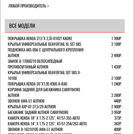
ЛЮБОЙ ПРОИЗВОДИТЕЛЬ
ВСЕ МОДЕЛИ
ПОКРЫШКА KENDA 27,5"Х 2,35 K1027 KADRE
1 990Р.
КРЫЛЬЯ УНИВЕРСАЛЬНЫЕ BEAVERTAIL XL SET SKS
3 108Р.
ПОДНОЖКА AKS-09A C ЦЕНТРАЛЬНОГО КРЕПЛЕНИЯ
AUTHOR
2 490Р.
ЗАМОК 8-17060210 ВЕЛОСИПЕДНЫЙ
ПРОТИВОУГОННЫЙ AUTHOR
1 430Р.
КРЫЛЬЯ УНИВЕРСАЛЬНЫЕ BEAVERTAIL SET SKS 0-
10100
3 108Р.
ПОКРЫШКА KENDA 26"Х1,95 K905 K-RAD
1 240Р.
КОРЗИНА ЗАДНЯЯ ДЛЯ БАГАЖНИКА CARRYMORE
AUTHOR
3 280Р.
ЗВОНОК AWA-51 AUTHOR
440Р.
КРЫЛЬЯ AXP-07-27,5/29 AUTHOR
2 900Р.
БАГАЖНИК ЗАДНИЙ AUTHOR CARRYMORE
3 950Р.
КАМЕРА KENDA 18" Х 1.75-2.125", 47/57-355 АВТО
373Р.
КАМЕРА KENDA 14" Х 1.75-2.125", 47/57-254/263 АВТО
342Р.
ЗВОНОК 8-16310105 AWA-51 AUTHOR
400Р.