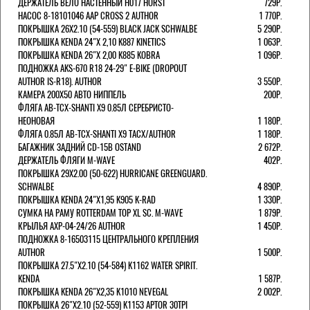
ДЕРЖАТЕЛЬ ВЕЛО НАСТЕННЫЙ H017 HORST
729Р.
НАСОС 8-18101046 AAP CROSS 2 AUTHOR
1 770Р.
ПОКРЫШКА 26X2.10 (54-559) BLACK JACK SCHWALBE
5 290Р.
ПОКРЫШКА KENDA 24"Х 2,10 K887 KINETICS
1 063Р.
ПОКРЫШКА KENDA 26"Х 2,00 K885 KOBRA
1 096Р.
ПОДНОЖКА AKS-670 R18 24-29" E-BIKE (DROPOUT
AUTHOR IS-R18). AUTHOR
3 550Р.
КАМЕРА 200Х50 АВТО НИППЕЛЬ
200Р.
ФЛЯГА AB-TCX-SHANTI X9 0.85Л СЕРЕБРИСТО-
НЕОНОВАЯ
1 180Р.
ФЛЯГА 0.85Л AB-TCX-SHANTI X9 TACX/AUTHOR
1 180Р.
БАГАЖНИК ЗАДНИЙ CD-15B OSTAND
2 672Р.
ДЕРЖАТЕЛЬ ФЛЯГИ M-WAVE
402Р.
ПОКРЫШКА 29X2.00 (50-622) HURRICANE GREENGUARD.
SCHWALBE
4 890Р.
ПОКРЫШКА KENDA 24"Х1,95 K905 K-RAD
1 330Р.
СУМКА НА РАМУ ROTTERDAM TOP XL SC. M-WAVE
1 879Р.
КРЫЛЬЯ AXP-04-24/26 AUTHOR
1 450Р.
ПОДНОЖКА 8-16503115 ЦЕНТРАЛЬНОГО КРЕПЛЕНИЯ
AUTHOR
1 500Р.
ПОКРЫШКА 27.5"Х2.10 (54-584) K1162 WATER SPIRIT.
KENDA
1 587Р.
ПОКРЫШКА KENDA 26"Х2,35 K1010 NEVEGAL
2 002Р.
ПОКРЫШКА 26"Х2.10 (52-559) K1153 APTOR 30TPI