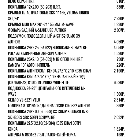
ВЕЛО СЕРАЯ H.R.T.
810Р.
ПОКРЫШКА 12X2.00 (50-203) H.R.T.
338Р.
КРЫЛЬЯ ПЛАСТИКАТОВЫЕ SKS-11165, VELO55 JUNIOR
SET, 24"
2 230Р.
КРЫЛЬЯ MUD MAX 20"-24" 55 ММ. M-WAVE
1 990Р.
ФОНАРЬ ЗАДНИЙ A-STAKE USB AUTHOR
2 007Р.
ПОДСУМОК ПОДСЕДЕЛЬНЫЙ A-S3152 SUMO X9
AUTHOR
4 050Р.
ПОКРЫШКА 29X2.25 (57-622) HURRICANE SCHWALBE
4 050Р.
РОГА АЛЮМИНИЕВЫЕ ABE-30N AUTHOR
1 590Р.
ПОКРЫШКА 26X2.10 (54-559) MTB СРЕДНИЙ H.R.T.
790Р.
КАМЕРА 10" АВТО НИППЕЛЬ
226Р.
ПОКРЫШКА АНТИПОКОЛ. KENDA 27,5"Х 2,10 K935 KHAN
2 190Р.
ПОКРЫШКА KENDA 27,5"Х 2,10 КЕВЛАРОВЫЙ КОРД
(СКЛАДНАЯ) K1013 KLONDIKE WIDE ELITE
6 590Р.
ПОДНОЖКА 24-29" ЦЕНТРАЛЬНОГО КРЕПЛЕНИЯ M-
WAVE
1 500Р.
СЕДЛО VL-6221 VELO
2 314Р.
ГОЛОВКА 8-18191057 ДЛЯ НАСОСОВ CROSS2 AUTHOR
390Р.
ПОКРЫШКА 26X2.00 (50-559) CX COMP K-GUARD B/B-
SK HS369 SBC 50EPI SCHWALBE
2 692Р.
ПОКРЫШКА 27.5"Х2.10(52-584) K935 KHAN 30TPI.
KENDA
1 324Р.
АПТЕЧКА 5-880162 7 ЗАПЛАТОК+КЛЕЙ+ТЕРКА
198Р.