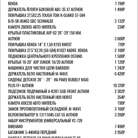
KENDA
1 790Р.
ДЕРЖАТЕЛЬ ФЛЯГИ БОКОВОЙ ABC-35 X7 AUTHOR
1 490Р.
ПОКРЫШКА 27.5X2.25 TOUGH TOM K-GUARD 57-584
B/B-SK HS463 SBC SCHWALBE
3 132Р.
КАМЕРА 280Х65 АВТО НИППЕЛЬ
234Р.
КРЫЛЬЯ ПЛАСТИКОВЫЕ AXP-02 26"-29"/58 ММ.
AUTHOR
3 600Р.
ПОКРЫШКА KENDA 14" Х 1,50 K193 KWEST
770Р.
ПОКРЫШКА 27.5"Х2.20 (56-584) K1027 KADRE. KENDA
2 100Р.
ПОДНОЖКА ЦЕНТРАЛЬНОГО КРЕПЛЕНИЯ OSTAND
1 500Р.
КРЫЛЬЯ 16-20" AXP JUNIOR 16/20 AUTHOR
1 120Р.
МАШИНКА ДЛЯ ЧИСТКИ ЦЕПИ BARBIERI
1 243Р.
ДЕРЖАТЕЛЬ ВЕЛО НАСТЕННЫЙ M-WAVE
6 420Р.
СИДЕНЬЕ ДЕТСКОЕ 28''- 29'' НА РАМУ BUBBLY MAXI
PLUS FF+ AUTHOR
10 370Р.
ПОДСУМОК ПОДРАМНЫЙ A-R281 GSB FRONT AUTHOR
2 302Р.
ДЕРЖАТЕЛЬ ВЕЛО НАСТЕННЫЙ H09 HORST
354Р.
КАМЕРА 60X230 АВТО НИППЕЛЬ
190Р.
ЗАМОК ПРОТИВОУГОННЫЙ СКЛАДНОЙ. M-WAVE
3 166Р.
ВЕЛОКОМПЬЮТЕР 8-13111045 CAT 5S AUTHOR
3 200Р.
НАБОР ИНСТРУМЕНТОВ УНИВЕРСАЛЬНЫЙ YC-728
BIKEHAND
7 496Р.
БАГАЖНИК 5-440458 ПЕРЕДНИЙ
2 950Р.