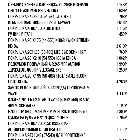
СЪЕМНИК КАРЕТКИ-КАРТРИДЖА YC-29BB BIKEHAND
1 148Р.
СЕДЛО ELASTOMER GEL VENTURA
1 639Р.
ПОКРЫШКА 27.5X2.10 (54-584) MTB H.R.T.
708Р.
КРЫЛЬЯ ПЛАСТИКОВЫЕ 12-18" M-WAVE
1 618Р.
ПОКРЫШКА KENDA 700Х38С K180
1 116Р.
РУЧКИ НА РУЛЬ
452Р.
ПОКРЫШКА 26"Х1.75 (44-559) K1068 KWICK BITUMEN
KENDA
2 610Р.
ПОКРЫШКА 20X1.95 (53-406) MTB ВЫСОКИЙ H.R.T.
760Р.
ПОКРЫШКА 26"Х2.10 (54-559) K831A KENDA
1 062Р.
ПОДСУМОК ПОДРАМНЫЙ A-R265 MPP AUTHOR
1 990Р.
ДЕРЖАТЕЛЬ ФЛЯГИ VELOCAGE SKS
1 250Р.
ПОКРЫШКА 20"Х1.95 (50-406) K1047 SMALL BLOCK
EIGHT. KENDA
4 260Р.
ЗАМОК ВЕЛО КОДОВЫЙ (4 РАЗРЯДА) 12Х1000ММ. M-
WAVE
1 147Р.
КАМЕРА 26" 1.50-2.40 АВТО AV13 (40/62-559) IB AGV
40MM. SCHWALBE
1 077Р.
НАСОС GP-993 С МАНОМЕТРОМ 80PSI/100PSI. GIYO
1 390Р.
СУМКА НА РУЛЬ A-H721N QRX7 AUTHOR
6 705Р.
ПОКРЫШКА KENDA 700Х35С K935 KHAN
АНТИПРОКОЛЬНЫЙ СЛОЙ K-SHIELD
1 111Р.
ПОКРЫШКА 24X1 3/8 (37-540) ДЛЯ "СОВЕТСКИХ"