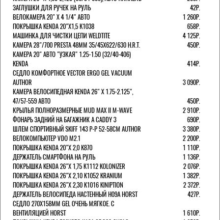
ЗАГЛУШКИ ДЛЯ РУЧЕК НА РУЛЬ
42Р.
ВЕЛОКАМЕРА 20" Х 4 1/4" АВТО
1 260Р.
ПОКРЫШКА KENDA 20"Х1,5 K1038
658Р.
МАШИНКА ДЛЯ ЧИСТКИ ЦЕПИ WELDTITE
4 125Р.
КАМЕРА 28"/700 PRESTA 48ММ 35/45Х622/630 H.R.T.
450Р.
КАМЕРА 20" АВТО "УЗКАЯ" 1.25-1.50 (32/40-406)
KENDA
414Р.
СЕДЛО КОМФОРТНОЕ VECTOR ERGO GEL VACUUM
AUTHOR
3 090Р.
КАМЕРА ВЕЛОСИПЕДНАЯ KENDA 26" Х 1.75-2.125",
47/57-559 АВТО
450Р.
КРЫЛЬЯ ПОЛНОРАЗМЕРНЫЕ MUD MAX II M-WAVE
2 910Р.
ФОНАРЬ ЗАДНИЙ НА БАГАЖНИК A CADDY 3
690Р.
ШЛЕМ СПОРТИВНЫЙ SKIFF 143 Р-Р 52-58СМ AUTHOR
3 380Р.
ВЕЛОКОМПЬЮТЕР VDO M2.1
2 200Р.
ПОКРЫШКА KENDA 20"Х 2,0 K870
1 110Р.
ДЕРЖАТЕЛЬ СМАРТФОНА НА РУЛЬ
1 136Р.
ПОКРЫШКА KENDA 26"Х 1,75 K1112 KOLONIZER
2 076Р.
ПОКРЫШКА KENDA 26"Х 2,10 K1052 KRANIUM
1 382Р.
ПОКРЫШКА KENDA 26"Х 2,30 K1016 KINIPTION
2 372Р.
ДЕРЖАТЕЛЬ ВЕЛОСИПЕДА НАСТЕННЫЙ H09A HORST
427Р.
СЕДЛО 270Х158ММ GEL ОЧЕНЬ МЯГКОЕ. С
ВЕНТИЛЯЦИЕЙ HORST
1 610Р.