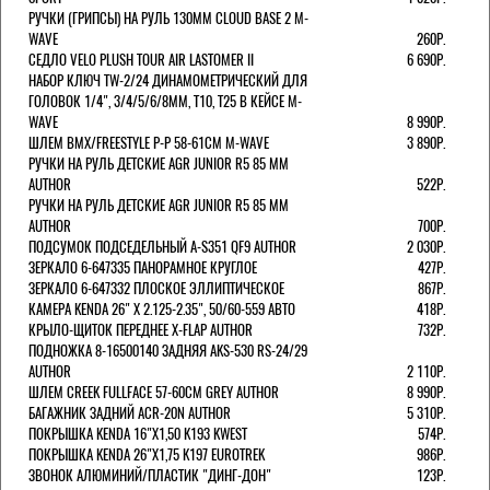
РУЧКИ (ГРИПСЫ) НА РУЛЬ 130ММ CLOUD BASE 2 M-
WAVE
260Р.
СЕДЛО VELO PLUSH TOUR AIR LASTOMER II
6 690Р.
НАБОР КЛЮЧ TW-2/24 ДИНАМОМЕТРИЧЕСКИЙ ДЛЯ
ГОЛОВОК 1/4", 3/4/5/6/8ММ, T10, T25 В КЕЙСЕ M-
WAVE
8 990Р.
ШЛЕМ ВМХ/FREESTYLE Р-Р 58-61СМ M-WAVE
3 890Р.
РУЧКИ НА РУЛЬ ДЕТСКИЕ AGR JUNIOR R5 85 ММ
AUTHOR
522Р.
РУЧКИ НА РУЛЬ ДЕТСКИЕ AGR JUNIOR R5 85 ММ
AUTHOR
700Р.
ПОДСУМОК ПОДСЕДЕЛЬНЫЙ A-S351 QF9 AUTHOR
2 030Р.
ЗЕРКАЛО 6-647335 ПАНОРАМНОЕ КРУГЛОЕ
427Р.
ЗЕРКАЛО 6-647332 ПЛОСКОЕ ЭЛЛИПТИЧЕСКОЕ
867Р.
КАМЕРА KENDA 26" Х 2.125-2.35", 50/60-559 АВТО
418Р.
КРЫЛО-ЩИТОК ПЕРЕДНЕЕ X-FLAP AUTHOR
732Р.
ПОДНОЖКА 8-16500140 ЗАДНЯЯ AKS-530 RS-24/29
AUTHOR
2 110Р.
ШЛЕМ CREEK FULLFACE 57-60СМ GREY AUTHOR
8 990Р.
БАГАЖНИК ЗАДНИЙ ACR-20N AUTHOR
5 310Р.
ПОКРЫШКА KENDA 16"Х1,50 K193 KWEST
574Р.
ПОКРЫШКА KENDA 26"Х1,75 K197 EUROTREK
986Р.
ЗВОНОК АЛЮМИНИЙ/ПЛАСТИК "ДИНГ-ДОН"
123Р.