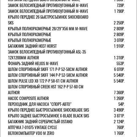
ЗАМОК ВЕЛОСИПЕДНЫЙ ПРОТИВОУГОННЫЙ M-WAVE
739Р.
ЗАМОК ВЕЛОСИПЕДНЫЙ ПРОТИВОУГОННЫЙ M-WAVE
1 790Р.
КРЫЛО ПЕРЕДНЕЕ 26 БЫСТРОСЪЕМНОЕ SHOCKBOARD
SKS
2 250Р.
КРЫЛЬЯ ПОЛНОРАЗМЕРНЫЕ 28/29"Х56 ММ M-WAVE
2 809Р.
КРЫЛЬЯ ПОЛНОРАЗМЕРНЫЕ
2 809Р.
КРЫЛЬЯ ПОЛНОРАЗМЕРНЫЕ
3 070Р.
БАГАЖНИК ЗАДНИЙ H037 HORST
1 916Р.
ЗАМОК ВЕЛОСИПЕДНЫЙ ПРОТИВОУГОННЫЙ ASL-35
12Х1200ММ AUTHOR
1 310Р.
ФОНАРЬ ЗАДНИЙ HELIOS M-WAVE
553Р.
ШЛЕМ СПОРТИВНЫЙ SKIFF 171 Р-Р 52-58СМ AUTHOR
6 070Р.
ШЛЕМ СПОРТИВНЫЙ SKIFF 144 Р-Р 52-58СМ AUTHOR
5 540Р.
ШЛЕМ PULSE LED X8 172 Р-Р 58-61 СМ AUTHOR
5 540Р.
ШЛЕМ СПОРТИВНЫЙ CREEK HST 162 Р-Р 57-60 СМ
AUTHOR
7 360Р.
НАСОС COMPOSITE AUTHOR
1 260Р.
ПЕРЕХОДНИК ДЛЯ НАСОСА "СПОРТ-АВТО"
54Р.
КРЫЛО ПЕРЕДНЕЕ БЫСТРОСЪЕМНОЕ SHOCKBLADE SKS
3 490Р.
КРЫЛО ЗАДНЕЕ БЫСТРОСЪЕМНОЕ X-BLADE BLACK SKS
3 871Р.
БАГАЖНИК ЗАДНИЙ СЕРЕБРИСТЫЙ OSTAND
2 124Р.
АПТЕЧКА 7-01075 VINTAGE CYCLE
760Р.
ВЕЛОКОМПЬЮТЕР VDO M ZERO
1 760Р.