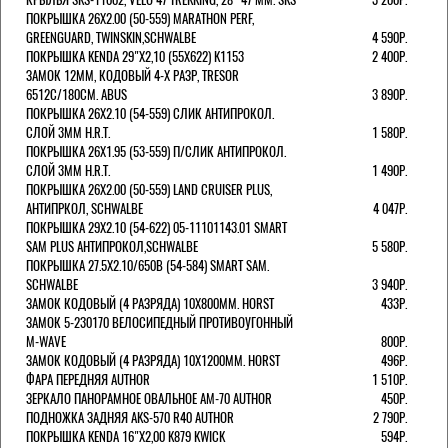
ПОКРЫШКА 26X2.00 (50-559) MARATHON PERF,
GREENGUARD, TWINSKIN,SCHWALBE
4 590Р.
ПОКРЫШКА KENDA 29"Х2,10 (55X622) K1153
2 400Р.
ЗАМОК 12ММ, КОДОВЫЙ 4-Х РАЗР, TRESOR
6512C/180СМ. ABUS
3 890Р.
ПОКРЫШКА 26X2.10 (54-559) СЛИК АНТИПРОКОЛ.
СЛОЙ 3ММ H.R.T.
1 580Р.
ПОКРЫШКА 26X1.95 (53-559) П/СЛИК АНТИПРОКОЛ.
СЛОЙ 3ММ H.R.T.
1 490Р.
ПОКРЫШКА 26X2.00 (50-559) LAND CRUISER PLUS,
АНТИПРКОЛ, SCHWALBE
4 047Р.
ПОКРЫШКА 29X2.10 (54-622) 05-11101143.01 SMART
SAM PLUS АНТИПРОКОЛ,SCHWALBE
5 580Р.
ПОКРЫШКА 27.5X2.10/650B (54-584) SMART SAM.
SCHWALBE
3 940Р.
ЗАМОК КОДОВЫЙ (4 РАЗРЯДА) 10Х800ММ. HORST
433Р.
ЗАМОК 5-230170 ВЕЛОСИПЕДНЫЙ ПРОТИВОУГОННЫЙ
M-WAVE
800Р.
ЗАМОК КОДОВЫЙ (4 РАЗРЯДА) 10Х1200ММ. HORST
496Р.
ФАРА ПЕРЕДНЯЯ AUTHOR
1 510Р.
ЗЕРКАЛО ПАНОРАМНОЕ ОВАЛЬНОЕ AM-70 AUTHOR
450Р.
ПОДНОЖКА ЗАДНЯЯ AKS-570 R40 AUTHOR
2 790Р.
ПОКРЫШКА KENDA 16"Х2,00 K879 KWICK
594Р.