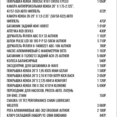
ПОКРЫШКА KENDA 700Х35С K161 CROSS CYCLO
1 050Р.
КАМЕРА АНТИПРОКОЛЬНАЯ KENDA 26" Х 1.75-2.125",
47/57-559 АВТО НИППЕЛЬ
672Р.
КАМЕРА KENDA 28-29" Х 1,9-2,35" (50/58-622) АВТО
НИППЕЛЬ
475Р.
БАГАЖНИК ЗАДНИЙ H041 HORST
1 916Р.
АПТЕЧКА RED DEVILS
430Р.
ДЕРЖАТЕЛЬ ФЛЯГИ АВС FLY 33 AUTHOR
1 182Р.
ШЛЕМ PULSE LED X8 185 Р-Р 52-58СМ AUTHOR
5 710Р.
ДЕРЖАТЕЛЬ ФЛЯГИ 8-14000221 ABC-16N AUTHOR
780Р.
НАСОС АЛЮМИНИЕВЫЙ С МАНОМЕТРОМ BETO
1 183Р.
БАГАЖНИК 8-15200213 ЗАДНИЙ ACR-25 AUTHOR
5 660Р.
КОЛЕСА БАЛАНСИРНЫЕ
540Р.
ЭКСЦЕНТРИК ДЛЯ БАГАЖНИКА M-WAVE
1 160Р.
ПОКРЫШКА KENDA 26"Х 1,95 K935 KHAN БЕЛАЯ
1 500Р.
ПОКРЫШКА KENDA 26"Х 2,10 K1109 60TPI KICK BACK
2 650Р.
ПОКРЫШКА KENDA 26"Х 2,125 K841A KOMFORT
1 126Р.
ПОКРЫШКА KENDA 700 Х 35С К1014 KLONDIKE
5 690Р.
ПЕРЕХОДНИК ДЛЯ НАСОСОВ, PRESTA-АВТО, ЛАТУНЬ
SW-BND, 21ММ
150Р.
СМАЗКА 1Л TF2 PERFORMANCE CHAIN LUBRICANT.
WELDTITE
3 669Р.
РОГА АЛЮМИНИЕВЫЕ ABE-302 ERGOBAR AUTHOR
2 180Р.
КЛЮЧ СКЛАДНОЙ (НАБОР) YC-286N BIKEHAND
847Р.