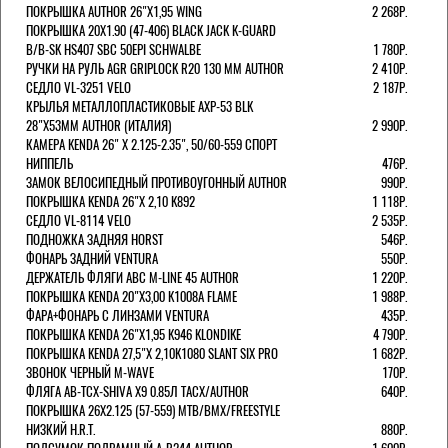
ПОКРЫШКА AUTHOR 26"Х1,95 WING
2 268Р.
ПОКРЫШКА 20X1.90 (47-406) BLACK JACK K-GUARD
B/B-SK HS407 SBC 50EPI SCHWALBE
1 780Р.
РУЧКИ НА РУЛЬ AGR GRIPLOCK R20 130 ММ AUTHOR
2 410Р.
СЕДЛО VL-3251 VELO
2 187Р.
КРЫЛЬЯ МЕТАЛЛОПЛАСТИКОВЫЕ AXP-53 BLK
28"Х53ММ AUTHOR (ИТАЛИЯ)
2 990Р.
КАМЕРА KENDA 26" Х 2.125-2.35", 50/60-559 СПОРТ
НИППЕЛЬ
476Р.
ЗАМОК ВЕЛОСИПЕДНЫЙ ПРОТИВОУГОННЫЙ AUTHOR
990Р.
ПОКРЫШКА KENDA 26"Х 2,10 K892
1 118Р.
СЕДЛО VL-8114 VELO
2 535Р.
ПОДНОЖКА ЗАДНЯЯ HORST
546Р.
ФОНАРЬ ЗАДНИЙ VENTURA
550Р.
ДЕРЖАТЕЛЬ ФЛЯГИ АВС M-LINE 45 AUTHOR
1 220Р.
ПОКРЫШКА KENDA 20"Х3,00 K1008A FLAME
1 988Р.
ФАРА+ФОНАРЬ С ЛИНЗАМИ VENTURA
435Р.
ПОКРЫШКА KENDA 26"Х1,95 K946 KLONDIKE
4 790Р.
ПОКРЫШКА KENDA 27,5"Х 2,10K1080 SLANT SIX PRO
1 682Р.
ЗВОНОК ЧЕРНЫЙ M-WAVE
170Р.
ФЛЯГА AB-TCX-SHIVA X9 0.85Л TACX/AUTHOR
640Р.
ПОКРЫШКА 26X2.125 (57-559) MTB/BMX/FREESTYLE
НИЗКИЙ H.R.T.
880Р.