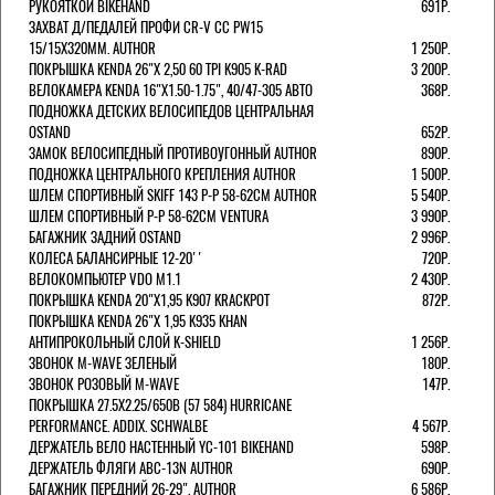
РУКОЯТКОЙ BIKEHAND
691Р.
ЗАХВАТ Д/ПЕДАЛЕЙ ПРОФИ CR-V CC PW15
15/15X320ММ. AUTHOR
1 250Р.
ПОКРЫШКА KENDA 26"Х 2,50 60 TPI K905 K-RAD
3 200Р.
ВЕЛОКАМЕРА KENDA 16"Х1.50-1.75", 40/47-305 АВТО
368Р.
ПОДНОЖКА ДЕТСКИХ ВЕЛОСИПЕДОВ ЦЕНТРАЛЬНАЯ
OSTAND
652Р.
ЗАМОК ВЕЛОСИПЕДНЫЙ ПРОТИВОУГОННЫЙ AUTHOR
890Р.
ПОДНОЖКА ЦЕНТРАЛЬНОГО КРЕПЛЕНИЯ AUTHOR
1 500Р.
ШЛЕМ СПОРТИВНЫЙ SKIFF 143 Р-Р 58-62СМ AUTHOR
5 540Р.
ШЛЕМ СПОРТИВНЫЙ Р-Р 58-62СМ VENTURA
3 990Р.
БАГАЖНИК ЗАДНИЙ OSTAND
2 996Р.
КОЛЕСА БАЛАНСИРНЫЕ 12-20''
720Р.
ВЕЛОКОМПЬЮТЕР VDO M1.1
2 430Р.
ПОКРЫШКА KENDA 20"Х1,95 K907 KRACKPOT
872Р.
ПОКРЫШКА KENDA 26"Х 1,95 K935 KHAN
АНТИПРОКОЛЬНЫЙ СЛОЙ K-SHIELD
1 256Р.
ЗВОНОК M-WAVE ЗЕЛЕНЫЙ
180Р.
ЗВОНОК РОЗОВЫЙ M-WAVE
147Р.
ПОКРЫШКА 27.5X2.25/650B (57 584) HURRICANE
PERFORMANCE. ADDIX. SCHWALBE
4 567Р.
ДЕРЖАТЕЛЬ ВЕЛО НАСТЕННЫЙ YC-101 BIKEHAND
598Р.
ДЕРЖАТЕЛЬ ФЛЯГИ ABC-13N AUTHOR
690Р.
БАГАЖНИК ПЕРЕДНИЙ 26-29". AUTHOR
6 586Р.