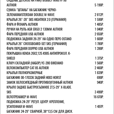
СИДЕНЬЕ ДЕТСКОЕ НА РАМУ BUBBLY MAXI FF X8
AUTHOR
5 190Р.
СУМКА-"ШТАНЫ" НА БАГАЖНИК ЧЕРНО-
ЗЕЛЕНАЯAMSTERDAM DOUBLE M-WAVE
2 812Р.
КРЫЛЬЯ 26"-28" SKS HIGHTREK 2.0 (ГЕРМАНИЯ)
1 590Р.
ФАРА И ФОНАРЬ AUTHOR
1 485Р.
РУЧКИ НА РУЛЬ AGR ERGO 2 130ММ AUTHOR
1 040Р.
ФАРА ПЕРЕДНЯЯ USB AUTHOR
2 650Р.
ПОДНОЖКА ЗАДНЯЯ 26-29" НА ОДНО ПЕРО OSTAND
1 600Р.
КРЫЛЬЯ 26" CROSSBOARD-SET SKS (ГЕРМАНИЯ)
1 780Р.
ФАРА ПЕРЕДНЯЯ DOPPIO USB AUTHOR
1 390Р.
ПОКРЫШКА KENDA 26Х2,125 K905 АНТИПРОКОЛ. K-
SHIELD
1 375Р.
КЛЮЧ СКЛАДНОЙ (НАБОР) YC-280 BIKEHAND
1 560Р.
ВЕЛОКОМПЬЮТЕР CAT 8S AUTHOR
2 460Р.
КРЫЛЬЯ ПОЛНОРАЗМЕРНЫЕ
1 839Р.
БАГАЖНИК 00-170336 ЗАДНИЙ H003 HORST
690Р.
ЗАМОК ВЕЛОСИПЕДНЫЙ ПРОТИВОУГОННЫЙ AUTHOR
940Р.
КРЫЛО ЗАДНЕЕ БЫСТРОСЪЕМНОЕ 27,5-29" X-BLADE.
SKS
3 490Р.
ВЕЛОТРЕНАЖЕР M-WAVE
16 670Р.
ПОДНОЖКА 24-29" РЕГУЛ. ЦЕНТР. КРЕПЛЕНИЕ,
УСИЛЕННАЯ M-WAVE
1 497Р.
БАГАЖНИК 24-29" СВАРНОЙ, 38*13,5 СМ ДЛЯ ДИСК.