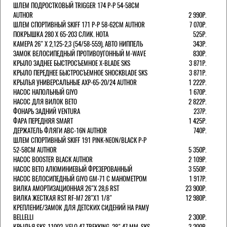
ШЛЕМ ПОДРОСТКОВЫЙ TRIGGER 174 Р-Р 54-58СМ
AUTHOR
2 990Р.
ШЛЕМ СПОРТИВНЫЙ SKIFF 171 Р-Р 58-62СМ AUTHOR
7 070Р.
ПОКРЫШКА 280 X 65-203 СЛИК. HOTA
525Р.
КАМЕРА 26" X 2,125-2,3 (54/58-559), АВТО НИППЕЛЬ
343Р.
ЗАМОК ВЕЛОСИПЕДНЫЙ ПРОТИВОУГОННЫЙ M-WAVE
830Р.
КРЫЛО ЗАДНЕЕ БЫСТРОСЪЕМНОЕ X-BLADE SKS
3 871Р.
КРЫЛО ПЕРЕДНЕЕ БЫСТРОСЪЕМНОЕ SHOCKBLADE SKS
3 871Р.
КРЫЛЬЯ УНИВЕРСАЛЬНЫЕ AXP-65-20/24 AUTHOR
1 222Р.
НАСОС НАПОЛЬНЫЙ GIYO
1 670Р.
НАСОС ДЛЯ ВИЛОК ВЕТО
2 822Р.
ФОНАРЬ ЗАДНИЙ VENTURA
237Р.
ФАРА ПЕРЕДНЯЯ SMART
1 425Р.
ДЕРЖАТЕЛЬ ФЛЯГИ ABC-16N AUTHOR
740Р.
ШЛЕМ СПОРТИВНЫЙ SKIFF 191 PINK-NEON/BLACK Р-Р
52-58СМ AUTHOR
5 350Р.
НАСОС BOOSTER BLACK AUTHOR
2 109Р.
НАСОС BETO АЛЮМИНИЕВЫЙ ФРЕЗЕРОВАННЫЙ
3 550Р.
НАСОС ВЕЛОСИПЕДНЫЙ GIYO GM-71 С МАНОМЕТРОМ
1 917Р.
ВИЛКА АМОРТИЗАЦИОННАЯ 26"Х 28,6 RST
23 900Р.
ВИЛКА ЖЕСТКАЯ RST RF-M7 28"Х1 1/8"
12 980Р.
КРЕПЛЕНИЕ/ЗАМОК ДЛЯ ДЕТСКИХ СИДЕНИЙ НА РАМУ
BELLELLI
2 300Р.
КРЫЛЬЯ SKS-11002, VELO 47 TREKKING, 28" 47 ММ. SKS
3 200Р.