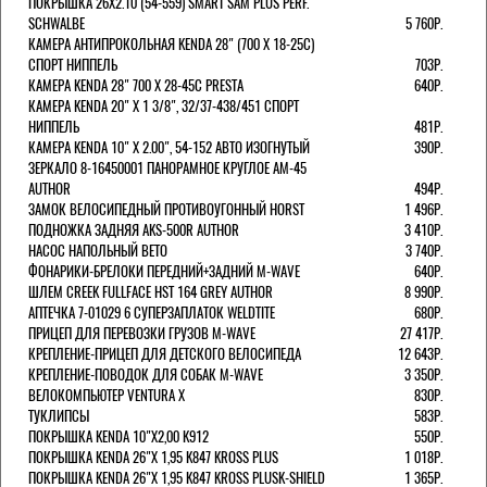
ПОКРЫШКА 26X2.10 (54-559) SMART SAM PLUS PERF.
SCHWALBE
5 760Р.
КАМЕРА АНТИПРОКОЛЬНАЯ KENDA 28" (700 Х 18-25C)
СПОРТ НИППЕЛЬ
703Р.
КАМЕРА KENDA 28" 700 Х 28-45С PRESTA
640Р.
КАМЕРА KENDA 20" Х 1 3/8", 32/37-438/451 СПОРТ
НИППЕЛЬ
481Р.
КАМЕРА KENDA 10" Х 2.00", 54-152 АВТО ИЗОГНУТЫЙ
390Р.
ЗЕРКАЛО 8-16450001 ПАНОРАМНОЕ КРУГЛОЕ AM-45
AUTHOR
494Р.
ЗАМОК ВЕЛОСИПЕДНЫЙ ПРОТИВОУГОННЫЙ HORST
1 496Р.
ПОДНОЖКА ЗАДНЯЯ AKS-500R AUTHOR
3 410Р.
НАСОС НАПОЛЬНЫЙ BETO
3 740Р.
ФОНАРИКИ-БРЕЛОКИ ПЕРЕДНИЙ+ЗАДНИЙ M-WAVE
640Р.
ШЛЕМ CREEK FULLFACE HST 164 GREY AUTHOR
8 990Р.
АПТЕЧКА 7-01029 6 СУПЕРЗАПЛАТОК WELDTITE
680Р.
ПРИЦЕП ДЛЯ ПЕРЕВОЗКИ ГРУЗОВ M-WAVE
27 417Р.
КРЕПЛЕНИЕ-ПРИЦЕП ДЛЯ ДЕТСКОГО ВЕЛОСИПЕДА
12 643Р.
КРЕПЛЕНИЕ-ПОВОДОК ДЛЯ СОБАК M-WAVE
3 350Р.
ВЕЛОКОМПЬЮТЕР VENTURA Х
830Р.
ТУКЛИПСЫ
583Р.
ПОКРЫШКА KENDA 10"Х2,00 K912
550Р.
ПОКРЫШКА KENDA 26"Х 1,95 K847 KROSS PLUS
1 018Р.
ПОКРЫШКА KENDA 26"Х 1,95 K847 KROSS PLUSK-SHIELD
1 365Р.