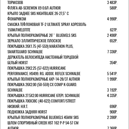
ТОРМОЗОВ
3 483Р.
ФЛЯГА AB-SCREWON X9 0.6Л AUTHOR
580Р.
КРЫЛО ЗАДНЕЕ SKS NIGHTBLADE 26-27,5" С
ФОНАРИКОМ
4 990Р.
СМАЗКА ТЕФЛОНОВАЯ TF-2 ULTIMATE SPRAY АЭРОЗОЛЬ
150МЛWELDTITE
627Р.
КРЫЛЬЯ ПОЛНОРАЗМЕРНЫЕ 26'' BLUEMELS SKS
2 490Р.
ЗЕРКАЛО ЭЛЛИПТИЧЕСКОЕ ПЛОСКОЕ
652Р.
ПОКРЫШКА 26X1.75 (47-559) MARATHON PLUS,
SMARTGUARD SCHWALBE
7 336Р.
ДЕРЖАТЕЛЬ ВЕЛОCИПЕДА НАСТЕННЫЙ ТОРЦЕВОЙ
БЕЛЫЙ HORST
354Р.
ПОКРЫШКА 29X2.25 (57-622) HURRICANE
PERFORMANCE. HS499. RG. ADDIX. REFLEX SCHWALBE
5 541Р.
КРЫЛЬЯ ПОЛНОРАЗМЕРНЫЕ AXP-14-28/37 AUTHOR
1 990Р.
ПОКРЫШКА 26X2.00 (50-559) CX COMP K-GUARD.
SCHWALBE
3 192Р.
ПОКРЫШКА 27.5X2.00 HURRICANE 67EPI. SCHWALBE
4 335Р.
ПОКРЫШКА 700X38С (40-622) COMFORT/STREET
НИЗКИЙ. H.R.T.
696Р.
ПОДНОЖКА ЗАДНЯЯ HORST
900Р.
КРЫЛЬЯ ПОЛНОРАЗМЕРНЫЕ BLUEMELS 45MM SKS
2 390Р.
ШЛЕМ СПОРТИВНЫЙ CREEK HST 162 Р-Р 54-57 СМ
AUTHOR
7 360Р.