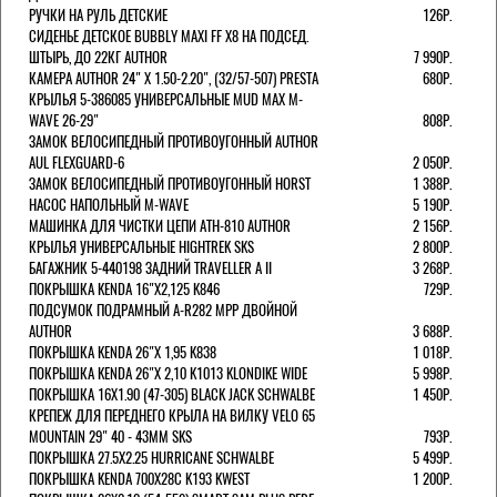
РУЧКИ НА РУЛЬ ДЕТСКИЕ
126Р.
СИДЕНЬЕ ДЕТСКОЕ BUBBLY MAXI FF X8 НА ПОДСЕД.
ШТЫРЬ, ДО 22КГ AUTHOR
7 990Р.
КАМЕРА AUTHOR 24" Х 1.50-2.20", (32/57-507) PRESTA
680Р.
КРЫЛЬЯ 5-386085 УНИВЕРСАЛЬНЫЕ MUD MAX M-
WAVE 26-29"
808Р.
ЗАМОК ВЕЛОСИПЕДНЫЙ ПРОТИВОУГОННЫЙ AUTHOR
AUL FLEXGUARD-6
2 050Р.
ЗАМОК ВЕЛОСИПЕДНЫЙ ПРОТИВОУГОННЫЙ HORST
1 388Р.
НАСОС НАПОЛЬНЫЙ M-WAVE
5 190Р.
МАШИНКА ДЛЯ ЧИСТКИ ЦЕПИ ATH-810 AUTHOR
2 156Р.
КРЫЛЬЯ УНИВЕРСАЛЬНЫЕ HIGHTREK SKS
2 800Р.
БАГАЖНИК 5-440198 ЗАДНИЙ TRAVELLER A II
3 268Р.
ПОКРЫШКА KENDA 16"Х2,125 K846
729Р.
ПОДСУМОК ПОДРАМНЫЙ A-R282 MPP ДВОЙНОЙ
AUTHOR
3 688Р.
ПОКРЫШКА KENDA 26"Х 1,95 K838
1 018Р.
ПОКРЫШКА KENDA 26"Х 2,10 K1013 KLONDIKE WIDE
5 998Р.
ПОКРЫШКА 16X1.90 (47-305) BLACK JACK SCHWALBE
1 450Р.
КРЕПЕЖ ДЛЯ ПЕРЕДНЕГО КРЫЛА НА ВИЛКУ VELO 65
MOUNTAIN 29" 40 - 43ММ SKS
793Р.
ПОКРЫШКА 27.5X2.25 HURRICANE SCHWALBE
5 499Р.
ПОКРЫШКА KENDA 700Х28С K193 KWEST
1 200Р.