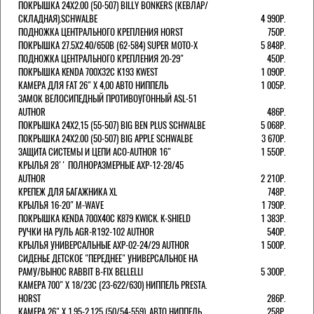
ПОКРЫШКА 24X2.00 (50-507) BILLY BONKERS (КЕВЛАР/
СКЛАДНАЯ).SCHWALBE
4 990Р.
ПОДНОЖКА ЦЕНТРАЛЬНОГО КРЕПЛЕНИЯ HORST
750Р.
ПОКРЫШКА 27.5X2.40/650B (62-584) SUPER MOTO-X
5 848Р.
ПОДНОЖКА ЦЕНТРАЛЬНОГО КРЕПЛЕНИЯ 20-29"
450Р.
ПОКРЫШКА KENDA 700Х32С K193 KWEST
1 090Р.
КАМЕРА ДЛЯ FAT 26" X 4,00 АВТО НИППЕЛЬ
1 005Р.
ЗАМОК ВЕЛОСИПЕДНЫЙ ПРОТИВОУГОННЫЙ ASL-51
AUTHOR
486Р.
ПОКРЫШКА 24X2,15 (55-507) BIG BEN PLUS SCHWALBE
5 068Р.
ПОКРЫШКА 24X2.00 (50-507) BIG APPLE SCHWALBE
3 670Р.
ЗАЩИТА СИСТЕМЫ И ЦЕПИ ACO-AUTHOR 16"
1 550Р.
КРЫЛЬЯ 28'' ПОЛНОРАЗМЕРНЫЕ AXP-12-28/45
AUTHOR
2 210Р.
КРЕПЕЖ ДЛЯ БАГАЖНИКА XL
748Р.
КРЫЛЬЯ 16-20" M-WAVE
1 790Р.
ПОКРЫШКА KENDA 700Х40С K879 KWICK. K-SHIELD
1 383Р.
РУЧКИ НА РУЛЬ AGR-R192-102 AUTHOR
540Р.
КРЫЛЬЯ УНИВЕРСАЛЬНЫЕ AXP-02-24/29 AUTHOR
1 500Р.
СИДЕНЬЕ ДЕТСКОЕ "ПЕРЕДНЕЕ" УНИВЕРСАЛЬНОЕ НА
РАМУ/ВЫНОС RABBIT B-FIX BELLELLI
5 300Р.
КАМЕРА 700" Х 18/23C (23-622/630) НИППЕЛЬ PRESTA.
HORST
286Р.
КАМЕРА 26" X 1,95-2,125 (50/54-559), АВТО НИППЕЛЬ
258Р.