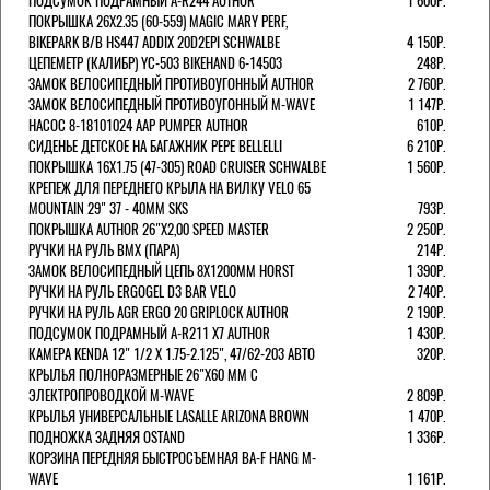
ПОДСУМОК ПОДРАМНЫЙ A-R244 AUTHOR
1 600Р.
ПОКРЫШКА 26X2.35 (60-559) MAGIC MARY PERF,
BIKEPARK B/B HS447 ADDIX 20D2EPI SCHWALBE
4 150Р.
ЦЕПЕМЕТР (КАЛИБР) YC-503 BIKEHAND 6-14503
248Р.
ЗАМОК ВЕЛОСИПЕДНЫЙ ПРОТИВОУГОННЫЙ AUTHOR
2 760Р.
ЗАМОК ВЕЛОСИПЕДНЫЙ ПРОТИВОУГОННЫЙ M-WAVE
1 147Р.
НАСОС 8-18101024 AAP PUMPER AUTHOR
610Р.
СИДЕНЬЕ ДЕТСКОЕ НА БАГАЖНИК PEPE BELLELLI
6 210Р.
ПОКРЫШКА 16X1.75 (47-305) ROAD CRUISER SCHWALBE
1 560Р.
КРЕПЕЖ ДЛЯ ПЕРЕДНЕГО КРЫЛА НА ВИЛКУ VELO 65
MOUNTAIN 29" 37 - 40ММ SKS
793Р.
ПОКРЫШКА AUTHOR 26"Х2,00 SPEED MASTER
2 250Р.
РУЧКИ НА РУЛЬ BMX (ПАРА)
214Р.
ЗАМОК ВЕЛОCИПЕДНЫЙ ЦЕПЬ 8Х1200ММ HORST
1 390Р.
РУЧКИ НА РУЛЬ ERGOGEL D3 BAR VELO
2 740Р.
РУЧКИ НА РУЛЬ AGR ERGO 20 GRIPLOCK AUTHOR
2 190Р.
ПОДСУМОК ПОДРАМНЫЙ A-R211 X7 AUTHOR
1 430Р.
КАМЕРА KENDA 12" 1/2 Х 1.75-2.125", 47/62-203 АВТО
320Р.
КРЫЛЬЯ ПОЛНОРАЗМЕРНЫЕ 26"Х60 ММ С
ЭЛЕКТРОПРОВОДКОЙ M-WAVE
2 809Р.
КРЫЛЬЯ УНИВЕРСАЛЬНЫЕ LASALLE ARIZONA BROWN
1 470Р.
ПОДНОЖКА ЗАДНЯЯ OSTAND
1 336Р.
КОРЗИНА ПЕРЕДНЯЯ БЫСТРОСЪЕМНАЯ BA-F HANG M-
WAVE
1 161Р.