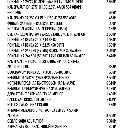
ПОКРЫШКА 29"Х2,00 SPEED MASTER П/СЛИК AUTHOR
2 920Р.
КАМЕРА AUTHOR 27,5" Х 1.75-2.35", 47/60-584 СПОРТ
НИППЕЛЬ
626Р.
КАМЕРА KENDA 26" Х 1.75-2.125", 47/57-559 АВТО
468Р.
ФОНАРЬ ЗАДНИЙ 8-12039220 CYCLONE
390Р.
КОЛЕСА ЗАПАСНЫЕ БАЛАНСИРНЫЕ (ПАРА)
166Р.
CУМКА-ЧЕХОЛ НА РАМУ A-R255 TANK BAG MPP AUTHOR
2 630Р.
ПОКРЫШКА KENDA 26"Х 2,10 K848
1 098Р.
ПОКРЫШКА KENDA 26"Х 2,125 K50 60TPI
1 689Р.
ПОКРЫШКА 24X1.90 (47-507) BLACK JACK SCHWALBE
2 040Р.
ПОКРЫШКА 24X2.00 (50-507) LAND CRUISER SCHWALBE
2 440Р.
КАМЕРА АНТИПРОКОЛЬНАЯ KENDA 28" 700 Х 28-45C
АВТО НИППЕЛЬ
658Р.
ВЕЛОКАМЕРА KENDA 20" Х 3,00", 68-406 АВТО
696Р.
КРЫЛЬЯ 00-170280 УНИВЕРСАЛЬНЫЕ HORST
2 550Р.
КОРЗИНА ПЕРЕДНЯЯ БЫСТРОСЪЕМНАЯ M-WAVE
6 610Р.
КРЫЛЬЯ ПОЛНОРАЗМЕРНЫЕ AXP-60 AUTHOR
2 180Р.
ДЕРЖАТЕЛЬ ФЛЯГИ АВС FLY 33 AUTHOR
1 490Р.
НАСОС AAP CROSS LITE AUTHOR
2 007Р.
КРЕПЕЖ БАГАЖНИКА OSTAND
430Р.
КРЫЛЬЯ МЕТАЛЛОПЛАСТ. AXP-53 BLK 28"Х 53 ММ
AUTHOR
3 500Р.
СЕДЛО SONO ASL AUTHOR
5 040Р.
ДЕРЖАТЕЛЬ ВЕЛО НАСТЕННЫЙ H025 HORST
804Р.