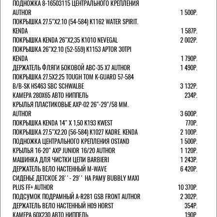
ПОДНОЖКА 8-16503115 ЦЕНТРАЛЬНОГО КРЕПЛЕНИЯ
AUTHOR
1 500Р.
ПОКРЫШКА 27.5"Х2.10 (54-584) K1162 WATER SPIRIT.
KENDA
1 587Р.
ПОКРЫШКА KENDA 26"Х2,35 K1010 NEVEGAL
2 002Р.
ПОКРЫШКА 26"Х2.10 (52-559) K1153 APTOR 30TPI
KENDA
1 790Р.
ДЕРЖАТЕЛЬ ФЛЯГИ БОКОВОЙ ABC-35 X7 AUTHOR
1 490Р.
ПОКРЫШКА 27.5X2.25 TOUGH TOM K-GUARD 57-584
B/B-SK HS463 SBC SCHWALBE
3 132Р.
КАМЕРА 280Х65 АВТО НИППЕЛЬ
234Р.
КРЫЛЬЯ ПЛАСТИКОВЫЕ AXP-02 26"-29"/58 ММ.
AUTHOR
3 600Р.
ПОКРЫШКА KENDA 14" Х 1,50 K193 KWEST
770Р.
ПОКРЫШКА 27.5"Х2.20 (56-584) K1027 KADRE. KENDA
2 100Р.
ПОДНОЖКА ЦЕНТРАЛЬНОГО КРЕПЛЕНИЯ OSTAND
1 500Р.
КРЫЛЬЯ 16-20" AXP JUNIOR 16/20 AUTHOR
1 120Р.
МАШИНКА ДЛЯ ЧИСТКИ ЦЕПИ BARBIERI
1 243Р.
ДЕРЖАТЕЛЬ ВЕЛО НАСТЕННЫЙ M-WAVE
6 420Р.
СИДЕНЬЕ ДЕТСКОЕ 28''- 29'' НА РАМУ BUBBLY MAXI
PLUS FF+ AUTHOR
10 370Р.
ПОДСУМОК ПОДРАМНЫЙ A-R281 GSB FRONT AUTHOR
2 302Р.
ДЕРЖАТЕЛЬ ВЕЛО НАСТЕННЫЙ H09 HORST
354Р.
КАМЕРА 60X230 АВТО НИППЕЛЬ
190Р.