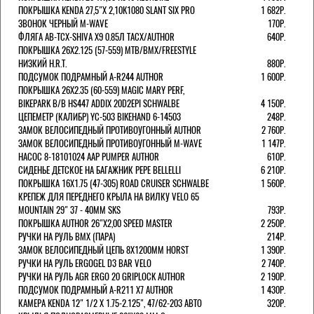
ПОКРЫШКА KENDA 27,5"Х 2,10K1080 SLANT SIX PRO
1 682Р.
ЗВОНОК ЧЕРНЫЙ M-WAVE
170Р.
ФЛЯГА AB-TCX-SHIVA X9 0.85Л TACX/AUTHOR
640Р.
ПОКРЫШКА 26X2.125 (57-559) MTB/BMX/FREESTYLE
НИЗКИЙ H.R.T.
880Р.
ПОДСУМОК ПОДРАМНЫЙ A-R244 AUTHOR
1 600Р.
ПОКРЫШКА 26X2.35 (60-559) MAGIC MARY PERF,
BIKEPARK B/B HS447 ADDIX 20D2EPI SCHWALBE
4 150Р.
ЦЕПЕМЕТР (КАЛИБР) YC-503 BIKEHAND 6-14503
248Р.
ЗАМОК ВЕЛОСИПЕДНЫЙ ПРОТИВОУГОННЫЙ AUTHOR
2 760Р.
ЗАМОК ВЕЛОСИПЕДНЫЙ ПРОТИВОУГОННЫЙ M-WAVE
1 147Р.
НАСОС 8-18101024 AAP PUMPER AUTHOR
610Р.
СИДЕНЬЕ ДЕТСКОЕ НА БАГАЖНИК PEPE BELLELLI
6 210Р.
ПОКРЫШКА 16X1.75 (47-305) ROAD CRUISER SCHWALBE
1 560Р.
КРЕПЕЖ ДЛЯ ПЕРЕДНЕГО КРЫЛА НА ВИЛКУ VELO 65
MOUNTAIN 29" 37 - 40ММ SKS
793Р.
ПОКРЫШКА AUTHOR 26"Х2,00 SPEED MASTER
2 250Р.
РУЧКИ НА РУЛЬ BMX (ПАРА)
214Р.
ЗАМОК ВЕЛОCИПЕДНЫЙ ЦЕПЬ 8Х1200ММ HORST
1 390Р.
РУЧКИ НА РУЛЬ ERGOGEL D3 BAR VELO
2 740Р.
РУЧКИ НА РУЛЬ AGR ERGO 20 GRIPLOCK AUTHOR
2 190Р.
ПОДСУМОК ПОДРАМНЫЙ A-R211 X7 AUTHOR
1 430Р.
КАМЕРА KENDA 12" 1/2 Х 1.75-2.125", 47/62-203 АВТО
320Р.