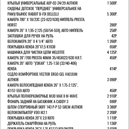
КРЫЛЬЯ УНИВЕРСАЛЬНЫЕ AXP-02-24/29 AUTHOR
1 500Р.
СИДЕНЬЕ ДЕТСКОЕ "ПЕРЕДНЕЕ" УНИВЕРСАЛЬНОЕ НА
РАМУ/ВЫНОС RABBIT B-FIX BELLELLI
5 300Р.
КАМЕРА 700" Х 18/23C (23-622/630) НИППЕЛЬ PRESTA.
HORST
286Р.
КАМЕРА 26" X 1,95-2,125 (50/54-559), АВТО НИППЕЛЬ
258Р.
ЗАГЛУШКИ ДЛЯ РУЧЕК НА РУЛЬ
42Р.
ВЕЛОКАМЕРА 20" Х 4 1/4" АВТО
1 260Р.
ПОКРЫШКА KENDA 20"Х1,5 K1038
658Р.
МАШИНКА ДЛЯ ЧИСТКИ ЦЕПИ WELDTITE
4 125Р.
КАМЕРА 28"/700 PRESTA 48ММ 35/45Х622/630 H.R.T.
450Р.
КАМЕРА 20" АВТО "УЗКАЯ" 1.25-1.50 (32/40-406)
KENDA
414Р.
СЕДЛО КОМФОРТНОЕ VECTOR ERGO GEL VACUUM
AUTHOR
3 090Р.
КАМЕРА ВЕЛОСИПЕДНАЯ KENDA 26" Х 1.75-2.125",
47/57-559 АВТО
450Р.
КРЫЛЬЯ ПОЛНОРАЗМЕРНЫЕ MUD MAX II M-WAVE
2 910Р.
ФОНАРЬ ЗАДНИЙ НА БАГАЖНИК A CADDY 3
690Р.
ШЛЕМ СПОРТИВНЫЙ SKIFF 143 Р-Р 52-58СМ AUTHOR
3 380Р.
ВЕЛОКОМПЬЮТЕР VDO M2.1
2 200Р.
ПОКРЫШКА KENDA 20"Х 2,0 K870
1 110Р.
ДЕРЖАТЕЛЬ СМАРТФОНА НА РУЛЬ
1 136Р.
ПОКРЫШКА KENDA 26"Х 1,75 K1112 KOLONIZER
2 076Р.