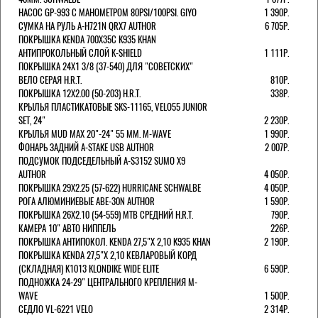
НАСОС GP-993 С МАНОМЕТРОМ 80PSI/100PSI. GIYO
1 390Р.
СУМКА НА РУЛЬ A-H721N QRX7 AUTHOR
6 705Р.
ПОКРЫШКА KENDA 700Х35С K935 KHAN
АНТИПРОКОЛЬНЫЙ СЛОЙ K-SHIELD
1 111Р.
ПОКРЫШКА 24X1 3/8 (37-540) ДЛЯ "СОВЕТСКИХ"
ВЕЛО СЕРАЯ H.R.T.
810Р.
ПОКРЫШКА 12X2.00 (50-203) H.R.T.
338Р.
КРЫЛЬЯ ПЛАСТИКАТОВЫЕ SKS-11165, VELO55 JUNIOR
SET, 24"
2 230Р.
КРЫЛЬЯ MUD MAX 20"-24" 55 ММ. M-WAVE
1 990Р.
ФОНАРЬ ЗАДНИЙ A-STAKE USB AUTHOR
2 007Р.
ПОДСУМОК ПОДСЕДЕЛЬНЫЙ A-S3152 SUMO X9
AUTHOR
4 050Р.
ПОКРЫШКА 29X2.25 (57-622) HURRICANE SCHWALBE
4 050Р.
РОГА АЛЮМИНИЕВЫЕ ABE-30N AUTHOR
1 590Р.
ПОКРЫШКА 26X2.10 (54-559) MTB СРЕДНИЙ H.R.T.
790Р.
КАМЕРА 10" АВТО НИППЕЛЬ
226Р.
ПОКРЫШКА АНТИПОКОЛ. KENDA 27,5"Х 2,10 K935 KHAN
2 190Р.
ПОКРЫШКА KENDA 27,5"Х 2,10 КЕВЛАРОВЫЙ КОРД
(СКЛАДНАЯ) K1013 KLONDIKE WIDE ELITE
6 590Р.
ПОДНОЖКА 24-29" ЦЕНТРАЛЬНОГО КРЕПЛЕНИЯ M-
WAVE
1 500Р.
СЕДЛО VL-6221 VELO
2 314Р.