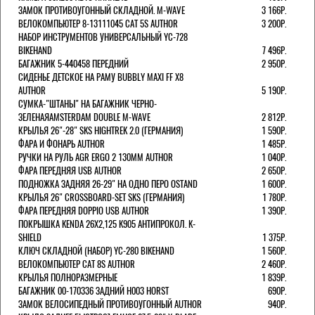
ЗАМОК ПРОТИВОУГОННЫЙ СКЛАДНОЙ. M-WAVE
3 166Р.
ВЕЛОКОМПЬЮТЕР 8-13111045 CAT 5S AUTHOR
3 200Р.
НАБОР ИНСТРУМЕНТОВ УНИВЕРСАЛЬНЫЙ YC-728
BIKEHAND
7 496Р.
БАГАЖНИК 5-440458 ПЕРЕДНИЙ
2 950Р.
СИДЕНЬЕ ДЕТСКОЕ НА РАМУ BUBBLY MAXI FF X8
AUTHOR
5 190Р.
СУМКА-"ШТАНЫ" НА БАГАЖНИК ЧЕРНО-
ЗЕЛЕНАЯAMSTERDAM DOUBLE M-WAVE
2 812Р.
КРЫЛЬЯ 26"-28" SKS HIGHTREK 2.0 (ГЕРМАНИЯ)
1 590Р.
ФАРА И ФОНАРЬ AUTHOR
1 485Р.
РУЧКИ НА РУЛЬ AGR ERGO 2 130ММ AUTHOR
1 040Р.
ФАРА ПЕРЕДНЯЯ USB AUTHOR
2 650Р.
ПОДНОЖКА ЗАДНЯЯ 26-29" НА ОДНО ПЕРО OSTAND
1 600Р.
КРЫЛЬЯ 26" CROSSBOARD-SET SKS (ГЕРМАНИЯ)
1 780Р.
ФАРА ПЕРЕДНЯЯ DOPPIO USB AUTHOR
1 390Р.
ПОКРЫШКА KENDA 26Х2,125 K905 АНТИПРОКОЛ. K-
SHIELD
1 375Р.
КЛЮЧ СКЛАДНОЙ (НАБОР) YC-280 BIKEHAND
1 560Р.
ВЕЛОКОМПЬЮТЕР CAT 8S AUTHOR
2 460Р.
КРЫЛЬЯ ПОЛНОРАЗМЕРНЫЕ
1 839Р.
БАГАЖНИК 00-170336 ЗАДНИЙ H003 HORST
690Р.
ЗАМОК ВЕЛОСИПЕДНЫЙ ПРОТИВОУГОННЫЙ AUTHOR
940Р.