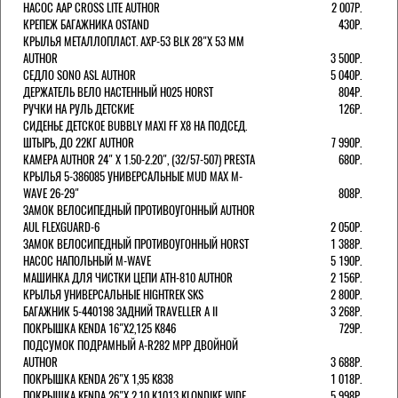
НАСОС AAP CROSS LITE AUTHOR
2 007Р.
КРЕПЕЖ БАГАЖНИКА OSTAND
430Р.
КРЫЛЬЯ МЕТАЛЛОПЛАСТ. AXP-53 BLK 28"Х 53 ММ
AUTHOR
3 500Р.
СЕДЛО SONO ASL AUTHOR
5 040Р.
ДЕРЖАТЕЛЬ ВЕЛО НАСТЕННЫЙ H025 HORST
804Р.
РУЧКИ НА РУЛЬ ДЕТСКИЕ
126Р.
СИДЕНЬЕ ДЕТСКОЕ BUBBLY MAXI FF X8 НА ПОДСЕД.
ШТЫРЬ, ДО 22КГ AUTHOR
7 990Р.
КАМЕРА AUTHOR 24" Х 1.50-2.20", (32/57-507) PRESTA
680Р.
КРЫЛЬЯ 5-386085 УНИВЕРСАЛЬНЫЕ MUD MAX M-
WAVE 26-29"
808Р.
ЗАМОК ВЕЛОСИПЕДНЫЙ ПРОТИВОУГОННЫЙ AUTHOR
AUL FLEXGUARD-6
2 050Р.
ЗАМОК ВЕЛОСИПЕДНЫЙ ПРОТИВОУГОННЫЙ HORST
1 388Р.
НАСОС НАПОЛЬНЫЙ M-WAVE
5 190Р.
МАШИНКА ДЛЯ ЧИСТКИ ЦЕПИ ATH-810 AUTHOR
2 156Р.
КРЫЛЬЯ УНИВЕРСАЛЬНЫЕ HIGHTREK SKS
2 800Р.
БАГАЖНИК 5-440198 ЗАДНИЙ TRAVELLER A II
3 268Р.
ПОКРЫШКА KENDA 16"Х2,125 K846
729Р.
ПОДСУМОК ПОДРАМНЫЙ A-R282 MPP ДВОЙНОЙ
AUTHOR
3 688Р.
ПОКРЫШКА KENDA 26"Х 1,95 K838
1 018Р.
ПОКРЫШКА KENDA 26"Х 2,10 K1013 KLONDIKE WIDE
5 998Р.