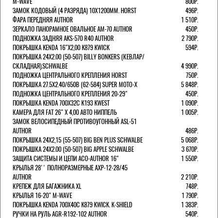
M-WAVE
800Р.
ЗАМОК КОДОВЫЙ (4 РАЗРЯДА) 10Х1200ММ. HORST
496Р.
ФАРА ПЕРЕДНЯЯ AUTHOR
1 510Р.
ЗЕРКАЛО ПАНОРАМНОЕ ОВАЛЬНОЕ AM-70 AUTHOR
450Р.
ПОДНОЖКА ЗАДНЯЯ AKS-570 R40 AUTHOR
2 790Р.
ПОКРЫШКА KENDA 16"Х2,00 K879 KWICK
594Р.
ПОКРЫШКА 24X2.00 (50-507) BILLY BONKERS (КЕВЛАР/
СКЛАДНАЯ).SCHWALBE
4 990Р.
ПОДНОЖКА ЦЕНТРАЛЬНОГО КРЕПЛЕНИЯ HORST
750Р.
ПОКРЫШКА 27.5X2.40/650B (62-584) SUPER MOTO-X
5 848Р.
ПОДНОЖКА ЦЕНТРАЛЬНОГО КРЕПЛЕНИЯ 20-29"
450Р.
ПОКРЫШКА KENDA 700Х32С K193 KWEST
1 090Р.
КАМЕРА ДЛЯ FAT 26" X 4,00 АВТО НИППЕЛЬ
1 005Р.
ЗАМОК ВЕЛОСИПЕДНЫЙ ПРОТИВОУГОННЫЙ ASL-51
AUTHOR
486Р.
ПОКРЫШКА 24X2,15 (55-507) BIG BEN PLUS SCHWALBE
5 068Р.
ПОКРЫШКА 24X2.00 (50-507) BIG APPLE SCHWALBE
3 670Р.
ЗАЩИТА СИСТЕМЫ И ЦЕПИ ACO-AUTHOR 16"
1 550Р.
КРЫЛЬЯ 28'' ПОЛНОРАЗМЕРНЫЕ AXP-12-28/45
AUTHOR
2 210Р.
КРЕПЕЖ ДЛЯ БАГАЖНИКА XL
748Р.
КРЫЛЬЯ 16-20" M-WAVE
1 790Р.
ПОКРЫШКА KENDA 700Х40С K879 KWICK. K-SHIELD
1 383Р.
РУЧКИ НА РУЛЬ AGR-R192-102 AUTHOR
540Р.