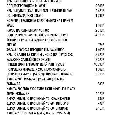
КРЫЛЬЯ ПОЛНОРАЗМЕРНЫЕ 26"Х60 ММ С
ЭЛЕКТРОПРОВОДКОЙ M-WAVE
2 809Р.
КРЫЛЬЯ УНИВЕРСАЛЬНЫЕ LASALLE ARIZONA BROWN
1 470Р.
ПОДНОЖКА ЗАДНЯЯ OSTAND
1 336Р.
КОРЗИНА ПЕРЕДНЯЯ БЫСТРОСЪЕМНАЯ BA-F HANG M-
WAVE
1 161Р.
НАСОС НАПОЛЬНЫЙ AAP AUTHOR
2 019Р.
ПЕДАЛИ BMX/DOWNHILL АЛЮМИНИЕВЫЕ HORST
4 310Р.
ФОНАРЬ 8-12039134 ЗАДНИЙ A-STAKE MINI USB
AUTHOR
774Р.
ФАРА 8-12002234 ПЕРЕДНЯЯ LUMINA AUTHOR
1 400Р.
КРЫЛО ЗАДНЕЕ БЫСТРОСЪЕМНОЕ X-TRA-DRY XL SKS
2 520Р.
БАГАЖНИК ЗАДНИЙ CD-28 OSTAND
2 223Р.
ПРИЦЕП ДЛЯ ПЕРЕВОЗКИ ДЕТЕЙ ИЛИ ГРУЗОВ
40 095Р.
ПОКРЫШКА KENDA 26"Х 2,00 K1045 KOMMUTER
1 062Р.
ПОКРЫШКА 26X2.10 (54-559) HURRICANE SCHWALBE
5 718Р.
КАМЕРА 20" PRESTA SV6 (28/40-406) IB 40MM.
SCHWALBE
880Р.
КАМЕРА 20" АВТО AV7C EXTRA LIGHT 40/60-406 IB AGV
40MM. SCHWALBE
1 170Р.
ДЕРЖАТЕЛЬ ВЕЛО НАСТЕННЫЙ YC-23SA BIKEHAND
685Р.
ДЕРЖАТЕЛЬ ВЕЛО НАСТЕННЫЙ YC-28H BIKEHAND
472Р.
ДЕРЖАТЕЛЬ ВЕЛО НАСТЕННЫЙ YC-30F BIKEHAND
2 157Р.
КАМЕРА 27,5" PRESTA 48ММ 2,00-2,35 (52/58-584)