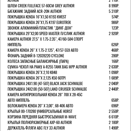
AUTHOR
2 110Р.
ШЛЕМ CREEK FULLFACE 57-60СМ GREY AUTHOR
8 990Р.
БАГАЖНИК ЗАДНИЙ ACR-20N AUTHOR
5 310Р.
ПОКРЫШКА KENDA 16"Х1,50 K193 KWEST
574Р.
ПОКРЫШКА KENDA 26"Х1,75 K197 EUROTREK
986Р.
ЗВОНОК АЛЮМИНИЙ/ПЛАСТИК "ДИНГ-ДОН"
123Р.
ПОКРЫШКА 29"Х2,00 SPEED MASTER П/СЛИК AUTHOR
2 920Р.
КАМЕРА AUTHOR 27,5" Х 1.75-2.35", 47/60-584 СПОРТ
НИППЕЛЬ
626Р.
КАМЕРА KENDA 26" Х 1.75-2.125", 47/57-559 АВТО
468Р.
ФОНАРЬ ЗАДНИЙ 8-12039220 CYCLONE
390Р.
КОЛЕСА ЗАПАСНЫЕ БАЛАНСИРНЫЕ (ПАРА)
166Р.
CУМКА-ЧЕХОЛ НА РАМУ A-R255 TANK BAG MPP AUTHOR
2 630Р.
ПОКРЫШКА KENDA 26"Х 2,10 K848
1 098Р.
ПОКРЫШКА KENDA 26"Х 2,125 K50 60TPI
1 689Р.
ПОКРЫШКА 24X1.90 (47-507) BLACK JACK SCHWALBE
2 040Р.
ПОКРЫШКА 24X2.00 (50-507) LAND CRUISER SCHWALBE
2 440Р.
КАМЕРА АНТИПРОКОЛЬНАЯ KENDA 28" 700 Х 28-45C
АВТО НИППЕЛЬ
658Р.
ВЕЛОКАМЕРА KENDA 20" Х 3,00", 68-406 АВТО
696Р.
КРЫЛЬЯ 00-170280 УНИВЕРСАЛЬНЫЕ HORST
2 550Р.
КОРЗИНА ПЕРЕДНЯЯ БЫСТРОСЪЕМНАЯ M-WAVE
6 610Р.
КРЫЛЬЯ ПОЛНОРАЗМЕРНЫЕ AXP-60 AUTHOR
2 180Р.
ДЕРЖАТЕЛЬ ФЛЯГИ АВС FLY 33 AUTHOR
1 490Р.