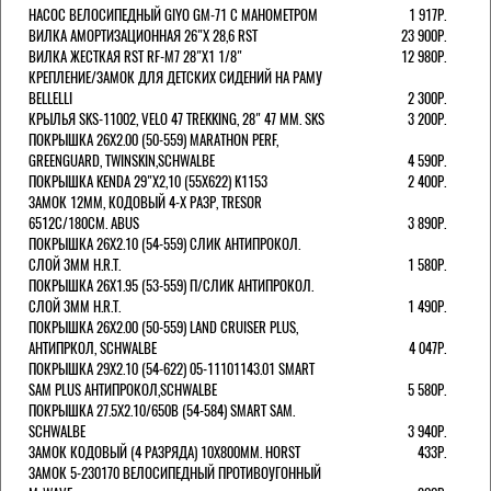
НАСОС ВЕЛОСИПЕДНЫЙ GIYO GM-71 С МАНОМЕТРОМ
1 917Р.
ВИЛКА АМОРТИЗАЦИОННАЯ 26"Х 28,6 RST
23 900Р.
ВИЛКА ЖЕСТКАЯ RST RF-M7 28"Х1 1/8"
12 980Р.
КРЕПЛЕНИЕ/ЗАМОК ДЛЯ ДЕТСКИХ СИДЕНИЙ НА РАМУ
BELLELLI
2 300Р.
КРЫЛЬЯ SKS-11002, VELO 47 TREKKING, 28" 47 ММ. SKS
3 200Р.
ПОКРЫШКА 26X2.00 (50-559) MARATHON PERF,
GREENGUARD, TWINSKIN,SCHWALBE
4 590Р.
ПОКРЫШКА KENDA 29"Х2,10 (55X622) K1153
2 400Р.
ЗАМОК 12ММ, КОДОВЫЙ 4-Х РАЗР, TRESOR
6512C/180СМ. ABUS
3 890Р.
ПОКРЫШКА 26X2.10 (54-559) СЛИК АНТИПРОКОЛ.
СЛОЙ 3ММ H.R.T.
1 580Р.
ПОКРЫШКА 26X1.95 (53-559) П/СЛИК АНТИПРОКОЛ.
СЛОЙ 3ММ H.R.T.
1 490Р.
ПОКРЫШКА 26X2.00 (50-559) LAND CRUISER PLUS,
АНТИПРКОЛ, SCHWALBE
4 047Р.
ПОКРЫШКА 29X2.10 (54-622) 05-11101143.01 SMART
SAM PLUS АНТИПРОКОЛ,SCHWALBE
5 580Р.
ПОКРЫШКА 27.5X2.10/650B (54-584) SMART SAM.
SCHWALBE
3 940Р.
ЗАМОК КОДОВЫЙ (4 РАЗРЯДА) 10Х800ММ. HORST
433Р.
ЗАМОК 5-230170 ВЕЛОСИПЕДНЫЙ ПРОТИВОУГОННЫЙ