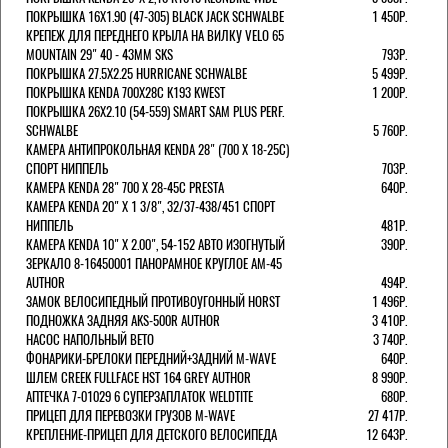
ПОКРЫШКА 16X1.90 (47-305) BLACK JACK SCHWALBE
1 450Р.
КРЕПЕЖ ДЛЯ ПЕРЕДНЕГО КРЫЛА НА ВИЛКУ VELO 65
MOUNTAIN 29" 40 - 43ММ SKS
793Р.
ПОКРЫШКА 27.5X2.25 HURRICANE SCHWALBE
5 499Р.
ПОКРЫШКА KENDA 700Х28С K193 KWEST
1 200Р.
ПОКРЫШКА 26X2.10 (54-559) SMART SAM PLUS PERF.
SCHWALBE
5 760Р.
КАМЕРА АНТИПРОКОЛЬНАЯ KENDA 28" (700 Х 18-25C)
СПОРТ НИППЕЛЬ
703Р.
КАМЕРА KENDA 28" 700 Х 28-45С PRESTA
640Р.
КАМЕРА KENDA 20" Х 1 3/8", 32/37-438/451 СПОРТ
НИППЕЛЬ
481Р.
КАМЕРА KENDA 10" Х 2.00", 54-152 АВТО ИЗОГНУТЫЙ
390Р.
ЗЕРКАЛО 8-16450001 ПАНОРАМНОЕ КРУГЛОЕ AM-45
AUTHOR
494Р.
ЗАМОК ВЕЛОСИПЕДНЫЙ ПРОТИВОУГОННЫЙ HORST
1 496Р.
ПОДНОЖКА ЗАДНЯЯ AKS-500R AUTHOR
3 410Р.
НАСОС НАПОЛЬНЫЙ BETO
3 740Р.
ФОНАРИКИ-БРЕЛОКИ ПЕРЕДНИЙ+ЗАДНИЙ M-WAVE
640Р.
ШЛЕМ CREEK FULLFACE HST 164 GREY AUTHOR
8 990Р.
АПТЕЧКА 7-01029 6 СУПЕРЗАПЛАТОК WELDTITE
680Р.
ПРИЦЕП ДЛЯ ПЕРЕВОЗКИ ГРУЗОВ M-WAVE
27 417Р.
КРЕПЛЕНИЕ-ПРИЦЕП ДЛЯ ДЕТСКОГО ВЕЛОСИПЕДА
12 643Р.