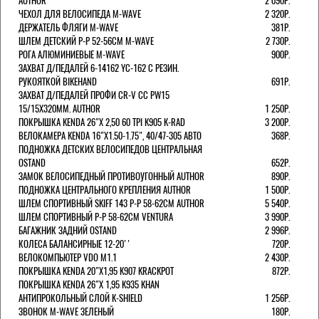
AUTHOR
2 090Р.
ЧЕХОЛ ДЛЯ ВЕЛОСИПЕДА M-WAVE
2 320Р.
ДЕРЖАТЕЛЬ ФЛЯГИ M-WAVE
381Р.
ШЛЕМ ДЕТСКИЙ Р-Р 52-56СМ M-WAVE
2 730Р.
РОГА АЛЮМИНИЕВЫЕ M-WAVE
900Р.
ЗАХВАТ Д/ПЕДАЛЕЙ 6-14162 YC-162 С РЕЗИН.
РУКОЯТКОЙ BIKEHAND
691Р.
ЗАХВАТ Д/ПЕДАЛЕЙ ПРОФИ CR-V CC PW15
15/15X320ММ. AUTHOR
1 250Р.
ПОКРЫШКА KENDA 26"Х 2,50 60 TPI K905 K-RAD
3 200Р.
ВЕЛОКАМЕРА KENDA 16"Х1.50-1.75", 40/47-305 АВТО
368Р.
ПОДНОЖКА ДЕТСКИХ ВЕЛОСИПЕДОВ ЦЕНТРАЛЬНАЯ
OSTAND
652Р.
ЗАМОК ВЕЛОСИПЕДНЫЙ ПРОТИВОУГОННЫЙ AUTHOR
890Р.
ПОДНОЖКА ЦЕНТРАЛЬНОГО КРЕПЛЕНИЯ AUTHOR
1 500Р.
ШЛЕМ СПОРТИВНЫЙ SKIFF 143 Р-Р 58-62СМ AUTHOR
5 540Р.
ШЛЕМ СПОРТИВНЫЙ Р-Р 58-62СМ VENTURA
3 990Р.
БАГАЖНИК ЗАДНИЙ OSTAND
2 996Р.
КОЛЕСА БАЛАНСИРНЫЕ 12-20''
720Р.
ВЕЛОКОМПЬЮТЕР VDO M1.1
2 430Р.
ПОКРЫШКА KENDA 20"Х1,95 K907 KRACKPOT
872Р.
ПОКРЫШКА KENDA 26"Х 1,95 K935 KHAN
АНТИПРОКОЛЬНЫЙ СЛОЙ K-SHIELD
1 256Р.
ЗВОНОК M-WAVE ЗЕЛЕНЫЙ
180Р.