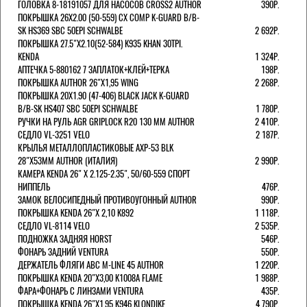
ГОЛОВКА 8-18191057 ДЛЯ НАСОСОВ CROSS2 AUTHOR
390Р.
ПОКРЫШКА 26X2.00 (50-559) CX COMP K-GUARD B/B-
SK HS369 SBC 50EPI SCHWALBE
2 692Р.
ПОКРЫШКА 27.5"Х2.10(52-584) K935 KHAN 30TPI.
KENDA
1 324Р.
АПТЕЧКА 5-880162 7 ЗАПЛАТОК+КЛЕЙ+ТЕРКА
198Р.
ПОКРЫШКА AUTHOR 26"Х1,95 WING
2 268Р.
ПОКРЫШКА 20X1.90 (47-406) BLACK JACK K-GUARD
B/B-SK HS407 SBC 50EPI SCHWALBE
1 780Р.
РУЧКИ НА РУЛЬ AGR GRIPLOCK R20 130 ММ AUTHOR
2 410Р.
СЕДЛО VL-3251 VELO
2 187Р.
КРЫЛЬЯ МЕТАЛЛОПЛАСТИКОВЫЕ AXP-53 BLK
28"Х53ММ AUTHOR (ИТАЛИЯ)
2 990Р.
КАМЕРА KENDA 26" Х 2.125-2.35", 50/60-559 СПОРТ
НИППЕЛЬ
476Р.
ЗАМОК ВЕЛОСИПЕДНЫЙ ПРОТИВОУГОННЫЙ AUTHOR
990Р.
ПОКРЫШКА KENDA 26"Х 2,10 K892
1 118Р.
СЕДЛО VL-8114 VELO
2 535Р.
ПОДНОЖКА ЗАДНЯЯ HORST
546Р.
ФОНАРЬ ЗАДНИЙ VENTURA
550Р.
ДЕРЖАТЕЛЬ ФЛЯГИ АВС M-LINE 45 AUTHOR
1 220Р.
ПОКРЫШКА KENDA 20"Х3,00 K1008A FLAME
1 988Р.
ФАРА+ФОНАРЬ С ЛИНЗАМИ VENTURA
435Р.
ПОКРЫШКА KENDA 26"Х1,95 K946 KLONDIKE
4 790Р.