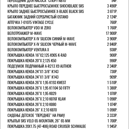
ПЕРЕХОДНИК ДЛЯ НАСОСА "СПОРТ-АВТО"
54Р.
КРЫЛО ПЕРЕДНЕЕ БЫСТРОСЪЕМНОЕ SHOCKBLADE SKS
3 490Р.
КРЫЛО ЗАДНЕЕ БЫСТРОСЪЕМНОЕ X-BLADE BLACK SKS
3 871Р.
БАГАЖНИК ЗАДНИЙ СЕРЕБРИСТЫЙ OSTAND
2 124Р.
АПТЕЧКА 7-01075 VINTAGE CYCLE
760Р.
ВЕЛОКОМПЬЮТЕР VDO M ZERO
1 760Р.
ВЕЛОТРЕНАЖЕР M-WAVE
17 900Р.
ВЕЛОКОМПЬЮТЕР X-IV SILICON СИНИЙ M-WAVE
3 900Р.
ВЕЛОКОМПЬЮТЕР X-IV SILICON ЧЕРНЫЙ M-WAVE
2 840Р.
ВЕЛОКОМПЬЮТЕР VENTURA Х
938Р.
ПОКРЫШКА KENDA 16"Х2,125 K905 K-RAD
900Р.
ПОКРЫШКА KENDA 20"Х 2,125 K50
990Р.
ПОДСУМОК ПОДРАМНЫЙ A-R213 X9 AUTHOR
2 340Р.
ПОКРЫШКА KENDA 24"Х1 3/8" K143
730Р.
ПОКРЫШКА KENDA 24"Х1 3/8" K143
909Р.
ПОКРЫШКА KENDA 26"Х 1,95 K193 KWEST
1 510Р.
ПОКРЫШКА KENDA 26"Х 1,95 K1104 50 FIFTY
1 380Р.
ПОКРЫШКА KENDA 26"Х 1,95 K829
1 078Р.
ПОКРЫШКА KENDA 26"Х 2,10 K876F KLAW
1 098Р.
ПОКРЫШКА KENDA 26"Х 2,10 K880
1 074Р.
ПОКРЫШКА KENDA 26" Х 2,10 K870
1 098Р.
СИДЕНЬЕ ДЕТСКОЕ "ПЕРЕДНЕЕ" НА РАМУ
3 333Р.
КРЫЛЬЯ SKS VELO 65 MOUNTAIN, 26" 65 ММ
1 700Р.
ПОКРЫШКА 20X1.75 (47-406) ROAD CRUISER SCHWALBE
1 945Р.