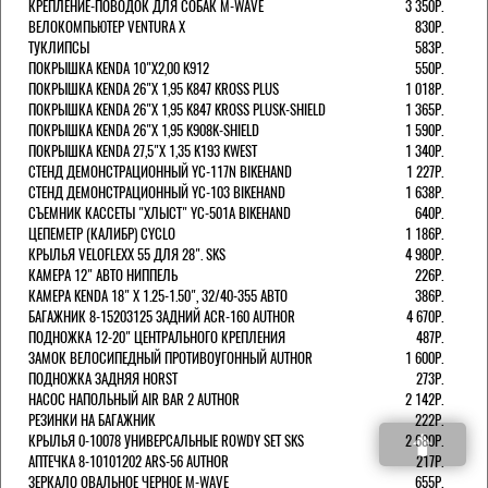
КРЕПЛЕНИЕ-ПОВОДОК ДЛЯ СОБАК M-WAVE
3 350Р.
ВЕЛОКОМПЬЮТЕР VENTURA Х
830Р.
ТУКЛИПСЫ
583Р.
ПОКРЫШКА KENDA 10"Х2,00 K912
550Р.
ПОКРЫШКА KENDA 26"Х 1,95 K847 KROSS PLUS
1 018Р.
ПОКРЫШКА KENDA 26"Х 1,95 K847 KROSS PLUSK-SHIELD
1 365Р.
ПОКРЫШКА KENDA 26"Х 1,95 K908K-SHIELD
1 590Р.
ПОКРЫШКА KENDA 27,5"Х 1,35 K193 KWEST
1 340Р.
СТЕНД ДЕМОНСТРАЦИОННЫЙ YC-117N BIKEHAND
1 227Р.
СТЕНД ДЕМОНСТРАЦИОННЫЙ YC-103 BIKEHAND
1 638Р.
СЪЕМНИК КАССЕТЫ "ХЛЫСТ" YC-501A BIKEHAND
640Р.
ЦЕПЕМЕТР (КАЛИБР) CYCLO
1 186Р.
КРЫЛЬЯ VELOFLEXX 55 ДЛЯ 28". SKS
4 980Р.
КАМЕРА 12" АВТО НИППЕЛЬ
226Р.
КАМЕРА KENDA 18" Х 1.25-1.50", 32/40-355 АВТО
386Р.
БАГАЖНИК 8-15203125 ЗАДНИЙ ACR-160 AUTHOR
4 670Р.
ПОДНОЖКА 12-20" ЦЕНТРАЛЬНОГО КРЕПЛЕНИЯ
487Р.
ЗАМОК ВЕЛОСИПЕДНЫЙ ПРОТИВОУГОННЫЙ AUTHOR
1 600Р.
ПОДНОЖКА ЗАДНЯЯ HORST
273Р.
НАСОС НАПОЛЬНЫЙ AIR BAR 2 AUTHOR
2 142Р.
РЕЗИНКИ НА БАГАЖНИК
222Р.
КРЫЛЬЯ 0-10078 УНИВЕРСАЛЬНЫЕ ROWDY SET SKS
2 680Р.
АПТЕЧКА 8-10101202 ARS-56 AUTHOR
217Р.
ЗЕРКАЛО ОВАЛЬНОЕ ЧЕРНОЕ M-WAVE
655Р.