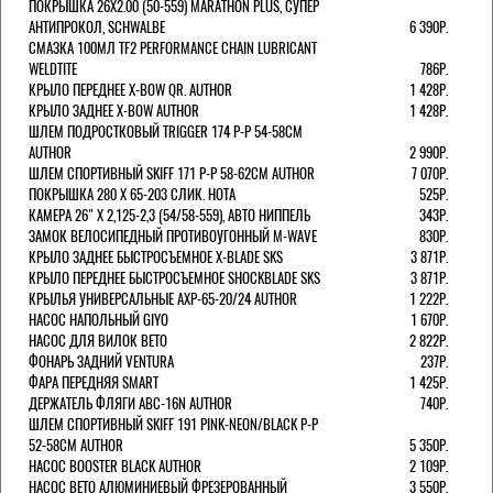
ПОКРЫШКА 26X2.00 (50-559) MARATHON PLUS, СУПЕР
АНТИПРОКОЛ, SCHWALBE
6 390Р.
СМАЗКА 100МЛ TF2 PERFORMANCE CHAIN LUBRICANT
WELDTITE
786Р.
КРЫЛО ПЕРЕДНЕЕ X-BOW QR. AUTHOR
1 428Р.
КРЫЛО ЗАДНЕЕ X-BOW AUTHOR
1 428Р.
ШЛЕМ ПОДРОСТКОВЫЙ TRIGGER 174 Р-Р 54-58СМ
AUTHOR
2 990Р.
ШЛЕМ СПОРТИВНЫЙ SKIFF 171 Р-Р 58-62СМ AUTHOR
7 070Р.
ПОКРЫШКА 280 X 65-203 СЛИК. HOTA
525Р.
КАМЕРА 26" X 2,125-2,3 (54/58-559), АВТО НИППЕЛЬ
343Р.
ЗАМОК ВЕЛОСИПЕДНЫЙ ПРОТИВОУГОННЫЙ M-WAVE
830Р.
КРЫЛО ЗАДНЕЕ БЫСТРОСЪЕМНОЕ X-BLADE SKS
3 871Р.
КРЫЛО ПЕРЕДНЕЕ БЫСТРОСЪЕМНОЕ SHOCKBLADE SKS
3 871Р.
КРЫЛЬЯ УНИВЕРСАЛЬНЫЕ AXP-65-20/24 AUTHOR
1 222Р.
НАСОС НАПОЛЬНЫЙ GIYO
1 670Р.
НАСОС ДЛЯ ВИЛОК ВЕТО
2 822Р.
ФОНАРЬ ЗАДНИЙ VENTURA
237Р.
ФАРА ПЕРЕДНЯЯ SMART
1 425Р.
ДЕРЖАТЕЛЬ ФЛЯГИ ABC-16N AUTHOR
740Р.
ШЛЕМ СПОРТИВНЫЙ SKIFF 191 PINK-NEON/BLACK Р-Р
52-58СМ AUTHOR
5 350Р.
НАСОС BOOSTER BLACK AUTHOR
2 109Р.
НАСОС BETO АЛЮМИНИЕВЫЙ ФРЕЗЕРОВАННЫЙ
3 550Р.