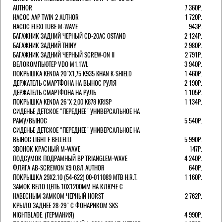
AUTHOR
7 360Р.
НАСОС AAP TWIN 2 AUTHOR
1 720Р.
НАСОС FLEXI TUBE M-WAVE
943Р.
БАГАЖНИК ЗАДНИЙ ЧЕРНЫЙ СD-20AC OSTAND
2 124Р.
БАГАЖНИК ЗАДНИЙ THINY
2 980Р.
БАГАЖНИК ЗАДНИЙ ЧЕРНЫЙ SCREW-ON II
2 791Р.
ВЕЛОКОМПЬЮТЕР VDO M1.1WL
3 940Р.
ПОКРЫШКА KENDA 20"Х1,75 K935 KHAN K-SHIELD
1 460Р.
ДЕРЖАТЕЛЬ СМАРТФОНА НА ВЫНОС РУЛЯ
2 190Р.
ДЕРЖАТЕЛЬ СМАРТФОНА НА РУЛЬ
1 105Р.
ПОКРЫШКА KENDA 26"Х 2,00 K878 KRISP
1 134Р.
СИДЕНЬЕ ДЕТСКОЕ "ПЕРЕДНЕЕ" УНИВЕРСАЛЬНОЕ НА
РАМУ/ВЫНОС
5 540Р.
СИДЕНЬЕ ДЕТСКОЕ "ПЕРЕДНЕЕ" УНИВЕРСАЛЬНОЕ НА
ВЫНОС LIGHT F BELLELLI
5 990Р.
ЗВОНОК КРАСНЫЙ M-WAVE
147Р.
ПОДСУМОК ПОДРАМНЫЙ BP TRIANGLEM-WAVE
4 240Р.
ФЛЯГА AB-SCREWON X9 0.8Л AUTHOR
640Р.
ПОКРЫШКА 29X2.10 (54-622) 00-011089 MTB H.R.T.
1 160Р.
ЗАМОК ВЕЛО ЦЕПЬ 10Х1200ММ НА КЛЮЧЕ С
НАВЕСНЫМ ЗАМКОМ ЧЕРНЫЙ HORST
2 762Р.
КРЫЛО ЗАДНЕЕ 28-29" С ФОНАРИКОМ SKS
NIGHTBLADE. (ГЕРМАНИЯ)
4 990Р.