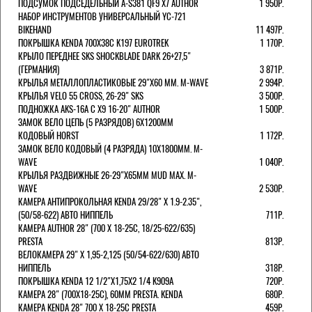
ПОДСУМОК ПОДСЕДЕЛЬНЫЙ A-S381 QF9 X7 AUTHOR
1 950Р.
НАБОР ИНСТРУМЕНТОВ УНИВЕРСАЛЬНЫЙ YC-721
BIKEHAND
11 497Р.
ПОКРЫШКА KENDA 700Х38С K197 EUROTREK
1 170Р.
КРЫЛО ПЕРЕДНЕЕ SKS SHOCKBLADE DARK 26+27,5"
(ГЕРМАНИЯ)
3 871Р.
КРЫЛЬЯ МЕТАЛЛОПЛАСТИКОВЫЕ 29"Х60 ММ. M-WAVE
2 994Р.
КРЫЛЬЯ VELO 55 CROSS, 26-29" SKS
3 500Р.
ПОДНОЖКА AKS-16A C X9 16-20" AUTHOR
1 500Р.
ЗАМОК ВЕЛО ЦЕПЬ (5 РАЗРЯДОВ) 6Х1200ММ
КОДОВЫЙ HORST
1 172Р.
ЗАМОК ВЕЛО КОДОВЫЙ (4 РАЗРЯДА) 10Х1800ММ. M-
WAVE
1 040Р.
КРЫЛЬЯ РАЗДВИЖНЫЕ 26-29"Х65ММ MUD MAX. M-
WAVE
2 530Р.
КАМЕРА АНТИПРОКОЛЬНАЯ KENDA 29/28" Х 1.9-2.35",
(50/58-622) АВТО НИППЕЛЬ
711Р.
КАМЕРА AUTHOR 28" (700 Х 18-25С, 18/25-622/635)
PRESTA
813Р.
ВЕЛОКАМЕРА 29" X 1,95-2,125 (50/54-622/630) АВТО
НИППЕЛЬ
318Р.
ПОКРЫШКА KENDA 12 1/2"Х1,75X2 1/4 K909A
720Р.
КАМЕРА 28" (700Х18-25С), 60ММ PRESTA. KENDA
680Р.
КАМЕРА KENDA 28" 700 Х 18-25С PRESTA
459Р.