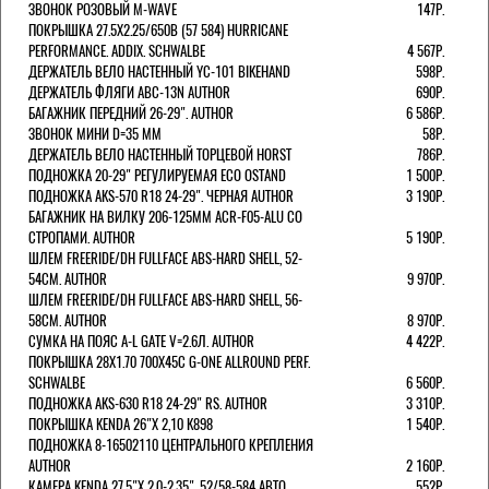
ЗВОНОК РОЗОВЫЙ M-WAVE
147Р.
ПОКРЫШКА 27.5X2.25/650B (57 584) HURRICANE
PERFORMANCE. ADDIX. SCHWALBE
4 567Р.
ДЕРЖАТЕЛЬ ВЕЛО НАСТЕННЫЙ YC-101 BIKEHAND
598Р.
ДЕРЖАТЕЛЬ ФЛЯГИ ABC-13N AUTHOR
690Р.
БАГАЖНИК ПЕРЕДНИЙ 26-29". AUTHOR
6 586Р.
ЗВОНОК МИНИ D=35 ММ
58Р.
ДЕРЖАТЕЛЬ ВЕЛО НАСТЕННЫЙ ТОРЦЕВОЙ HORST
786Р.
ПОДНОЖКА 20-29" РЕГУЛИРУЕМАЯ ECO OSTAND
1 500Р.
ПОДНОЖКА AKS-570 R18 24-29". ЧЕРНАЯ AUTHOR
3 190Р.
БАГАЖНИК НА ВИЛКУ 206-125ММ ACR-F05-ALU СО
СТРОПАМИ. AUTHOR
5 190Р.
ШЛЕМ FREERIDE/DH FULLFACE ABS-HARD SHELL, 52-
54СМ. AUTHOR
9 970Р.
ШЛЕМ FREERIDE/DH FULLFACE ABS-HARD SHELL, 56-
58СМ. AUTHOR
8 970Р.
СУМКА НА ПОЯС A-L GATE V=2.6Л. AUTHOR
4 422Р.
ПОКРЫШКА 28X1.70 700X45C G-ONE ALLROUND PERF.
SCHWALBE
6 560Р.
ПОДНОЖКА AKS-630 R18 24-29" RS. AUTHOR
3 310Р.
ПОКРЫШКА KENDA 26"Х 2,10 K898
1 540Р.
ПОДНОЖКА 8-16502110 ЦЕНТРАЛЬНОГО КРЕПЛЕНИЯ
AUTHOR
2 160Р.
КАМЕРА KENDA 27,5"Х 2.0-2.35", 52/58-584 АВТО
552Р.