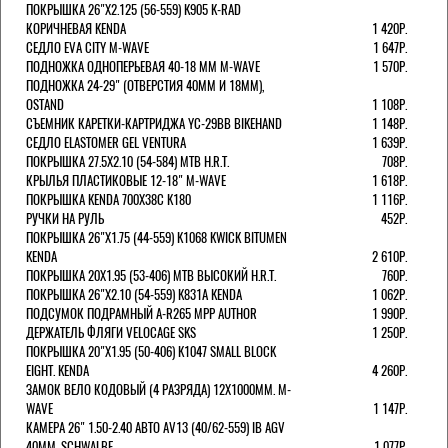
ПОКРЫШКА 26"Х2.125 (56-559) K905 K-RAD
КОРИЧНЕВАЯ KENDA
1 420Р.
СЕДЛО EVA CITY M-WAVE
1 647Р.
ПОДНОЖКА ОДНОПЕРЬЕВАЯ 40-18 ММ M-WAVE
1 570Р.
ПОДНОЖКА 24-29" (ОТВЕРСТИЯ 40ММ И 18ММ),
OSTAND
1 108Р.
СЪЕМНИК КАРЕТКИ-КАРТРИДЖА YC-29BB BIKEHAND
1 148Р.
СЕДЛО ELASTOMER GEL VENTURA
1 639Р.
ПОКРЫШКА 27.5X2.10 (54-584) MTB H.R.T.
708Р.
КРЫЛЬЯ ПЛАСТИКОВЫЕ 12-18" M-WAVE
1 618Р.
ПОКРЫШКА KENDA 700Х38С K180
1 116Р.
РУЧКИ НА РУЛЬ
452Р.
ПОКРЫШКА 26"Х1.75 (44-559) K1068 KWICK BITUMEN
KENDA
2 610Р.
ПОКРЫШКА 20X1.95 (53-406) MTB ВЫСОКИЙ H.R.T.
760Р.
ПОКРЫШКА 26"Х2.10 (54-559) K831A KENDA
1 062Р.
ПОДСУМОК ПОДРАМНЫЙ A-R265 MPP AUTHOR
1 990Р.
ДЕРЖАТЕЛЬ ФЛЯГИ VELOCAGE SKS
1 250Р.
ПОКРЫШКА 20"Х1.95 (50-406) K1047 SMALL BLOCK
EIGHT. KENDA
4 260Р.
ЗАМОК ВЕЛО КОДОВЫЙ (4 РАЗРЯДА) 12Х1000ММ. M-
WAVE
1 147Р.
КАМЕРА 26" 1.50-2.40 АВТО AV13 (40/62-559) IB AGV
40MM. SCHWALBE
1 077Р.