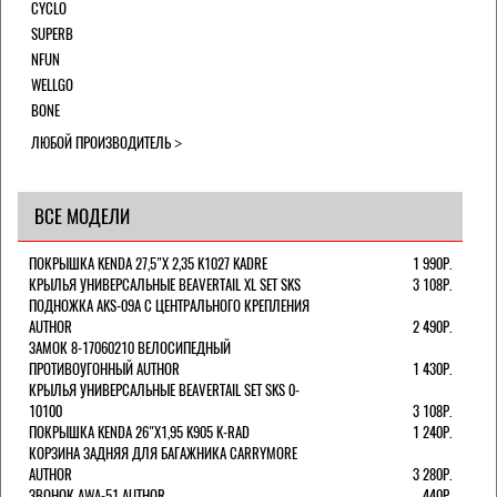
CYCLO
SUPERB
NFUN
WELLGO
BONE
ЛЮБОЙ ПРОИЗВОДИТЕЛЬ
ВСЕ МОДЕЛИ
ПОКРЫШКА KENDA 27,5"Х 2,35 K1027 KADRE
1 990Р.
КРЫЛЬЯ УНИВЕРСАЛЬНЫЕ BEAVERTAIL XL SET SKS
3 108Р.
ПОДНОЖКА AKS-09A C ЦЕНТРАЛЬНОГО КРЕПЛЕНИЯ
AUTHOR
2 490Р.
ЗАМОК 8-17060210 ВЕЛОСИПЕДНЫЙ
ПРОТИВОУГОННЫЙ AUTHOR
1 430Р.
КРЫЛЬЯ УНИВЕРСАЛЬНЫЕ BEAVERTAIL SET SKS 0-
10100
3 108Р.
ПОКРЫШКА KENDA 26"Х1,95 K905 K-RAD
1 240Р.
КОРЗИНА ЗАДНЯЯ ДЛЯ БАГАЖНИКА CARRYMORE
AUTHOR
3 280Р.
ЗВОНОК AWA-51 AUTHOR
440Р.