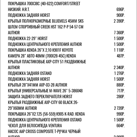
ПОКРЫШКА 700X38С (40-622) COMFORT/STREET
НИЗКИЙ. H.R.T.
696Р.
ПОДНОЖКА ЗАДНЯЯ HORST
900Р.
КРЫЛЬЯ ПОЛНОРАЗМЕРНЫЕ BLUEMELS 45MM SKS
2 390Р.
ШЛЕМ СПОРТИВНЫЙ CREEK HST 162 Р-Р 54-57 СМ
AUTHOR
7 360Р.
ПОДНОЖКА 22-29" HORST
1 500Р.
ПОДНОЖКА ЦЕНТРАЛЬНОГО КРЕПЛЕНИЯ AUTHOR
1 500Р.
ПОКРЫШКА KENDA 26"Х 2,10 K901F KOYOTE
1 118Р.
КАМЕРА 28" АВТО 48ММ (700Х28-45С) KENDA
487Р.
КРЫЛЬЯ ПЛАСТИКОВЫЕ AXP-CITY 51 РАЗДВИЖНЫЕ
AUTHOR
2 340Р.
ПОДНОЖКА ЗАДНЯЯ OSTAND
1 276Р.
ПОДНОЖКА ЗАДНЯЯ HORST
1 500Р.
КРЫЛЬЯ 28"Х41ММ AXP-03-28 AUTHOR
880Р.
КРЫЛЬЯ УНИВЕРСАЛЬНЫЕ M-WAVE 26" 5-386048
717Р.
ЗАЩИТА ЗАДНЕГО ПЕРЕКЛЮЧАТЕЛЯ HORST
390Р.
КРЫЛЬЯ РАЗДВИЖНЫЕ AXP-CITY 60 BLACK 26-
29"Х60ММ AUTHOR
2 720Р.
ПОКРЫШКА 26"Х2.125 (56-559) K905 K-RAD. KENDA
990Р.
ПОДНОЖКА ЦЕНТРАЛЬНОГО КРЕПЛЕНИЯ OSTAND
1 500Р.
ЧЕХОЛ ДЛЯ ВЕЛОСИПЕДА VENTURA
664Р.
НАСОС AAP CROSS COMPOSITE Т-РУЧКА ЧЕРНЫЙ