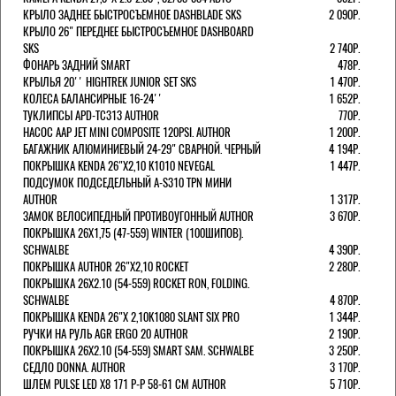
КРЫЛО ЗАДНЕЕ БЫСТРОСЪЕМНОЕ DASHBLADE SKS
2 090Р.
КРЫЛО 26" ПЕРЕДНЕЕ БЫСТРОСЪЕМНОЕ DASHBOARD
SKS
2 740Р.
ФОНАРЬ ЗАДНИЙ SMART
478Р.
КРЫЛЬЯ 20'' HIGHTREK JUNIOR SET SKS
1 470Р.
КОЛЕСА БАЛАНСИРНЫЕ 16-24''
1 652Р.
ТУКЛИПСЫ APD-TC313 AUTHOR
770Р.
НАСОС AAP JET MINI COMPOSITE 120PSI. AUTHOR
1 200Р.
БАГАЖНИК АЛЮМИНИЕВЫЙ 24-29" СВАРНОЙ. ЧЕРНЫЙ
4 194Р.
ПОКРЫШКА KENDA 26"Х2,10 K1010 NEVEGAL
1 447Р.
ПОДСУМОК ПОДСЕДЕЛЬНЫЙ A-S310 TPN МИНИ
AUTHOR
1 317Р.
ЗАМОК ВЕЛОСИПЕДНЫЙ ПРОТИВОУГОННЫЙ AUTHOR
3 670Р.
ПОКРЫШКА 26X1,75 (47-559) WINTER (100ШИПОВ).
SCHWALBE
4 390Р.
ПОКРЫШКА AUTHOR 26"Х2,10 ROCKET
2 280Р.
ПОКРЫШКА 26X2.10 (54-559) ROCKET RON, FOLDING.
SCHWALBE
4 870Р.
ПОКРЫШКА KENDA 26"Х 2,10K1080 SLANT SIX PRO
1 344Р.
РУЧКИ НА РУЛЬ AGR ERGO 20 AUTHOR
2 190Р.
ПОКРЫШКА 26X2.10 (54-559) SMART SAM. SCHWALBE
3 250Р.
СЕДЛО DONNA. AUTHOR
3 170Р.
ШЛЕМ PULSE LED X8 171 Р-Р 58-61 СМ AUTHOR
5 710Р.