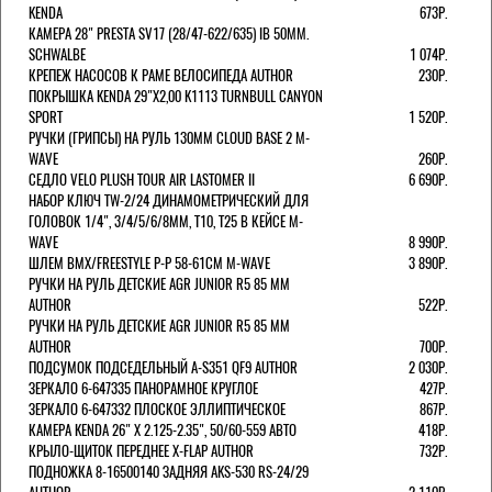
KENDA
673Р.
КАМЕРА 28" PRESTA SV17 (28/47-622/635) IB 50MM.
SCHWALBE
1 074Р.
КРЕПЕЖ НАСОСОВ К РАМЕ ВЕЛОСИПЕДА AUTHOR
230Р.
ПОКРЫШКА KENDA 29"Х2,00 K1113 TURNBULL CANYON
SPORT
1 520Р.
РУЧКИ (ГРИПСЫ) НА РУЛЬ 130ММ CLOUD BASE 2 M-
WAVE
260Р.
СЕДЛО VELO PLUSH TOUR AIR LASTOMER II
6 690Р.
НАБОР КЛЮЧ TW-2/24 ДИНАМОМЕТРИЧЕСКИЙ ДЛЯ
ГОЛОВОК 1/4", 3/4/5/6/8ММ, T10, T25 В КЕЙСЕ M-
WAVE
8 990Р.
ШЛЕМ ВМХ/FREESTYLE Р-Р 58-61СМ M-WAVE
3 890Р.
РУЧКИ НА РУЛЬ ДЕТСКИЕ AGR JUNIOR R5 85 ММ
AUTHOR
522Р.
РУЧКИ НА РУЛЬ ДЕТСКИЕ AGR JUNIOR R5 85 ММ
AUTHOR
700Р.
ПОДСУМОК ПОДСЕДЕЛЬНЫЙ A-S351 QF9 AUTHOR
2 030Р.
ЗЕРКАЛО 6-647335 ПАНОРАМНОЕ КРУГЛОЕ
427Р.
ЗЕРКАЛО 6-647332 ПЛОСКОЕ ЭЛЛИПТИЧЕСКОЕ
867Р.
КАМЕРА KENDA 26" Х 2.125-2.35", 50/60-559 АВТО
418Р.
КРЫЛО-ЩИТОК ПЕРЕДНЕЕ X-FLAP AUTHOR
732Р.
ПОДНОЖКА 8-16500140 ЗАДНЯЯ AKS-530 RS-24/29