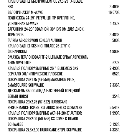
КРЫЛО ЗАДНЕЕ БЫСТРОСЪЕМНОЕ 27,5-29" X-BLADE.
SKS
3 490Р.
ВЕЛОТРЕНАЖЕР M-WAVE
16 670Р.
ПОДНОЖКА 24-29" РЕГУЛ. ЦЕНТР. КРЕПЛЕНИЕ,
УСИЛЕННАЯ M-WAVE
1 497Р.
БАГАЖНИК 24-29" СВАРНОЙ, 38*13,5 СМ ДЛЯ ДИСК.
ТОРМОЗОВ
3 483Р.
ФЛЯГА AB-SCREWON X9 0.6Л AUTHOR
580Р.
КРЫЛО ЗАДНЕЕ SKS NIGHTBLADE 26-27,5" С
ФОНАРИКОМ
4 990Р.
СМАЗКА ТЕФЛОНОВАЯ TF-2 ULTIMATE SPRAY АЭРОЗОЛЬ
150МЛWELDTITE
627Р.
КРЫЛЬЯ ПОЛНОРАЗМЕРНЫЕ 26'' BLUEMELS SKS
2 490Р.
ЗЕРКАЛО ЭЛЛИПТИЧЕСКОЕ ПЛОСКОЕ
652Р.
ПОКРЫШКА 26X1.75 (47-559) MARATHON PLUS,
SMARTGUARD SCHWALBE
7 336Р.
ДЕРЖАТЕЛЬ ВЕЛОCИПЕДА НАСТЕННЫЙ ТОРЦЕВОЙ
БЕЛЫЙ HORST
354Р.
ПОКРЫШКА 29X2.25 (57-622) HURRICANE
PERFORMANCE. HS499. RG. ADDIX. REFLEX SCHWALBE
5 541Р.
КРЫЛЬЯ ПОЛНОРАЗМЕРНЫЕ AXP-14-28/37 AUTHOR
1 990Р.
ПОКРЫШКА 26X2.00 (50-559) CX COMP K-GUARD.
SCHWALBE
3 192Р.
ПОКРЫШКА 27.5X2.00 HURRICANE 67EPI. SCHWALBE
4 335Р.