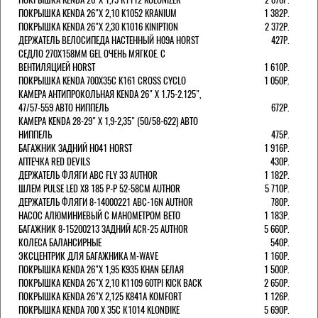
ПОКРЫШКА KENDA 26"Х 2,10 K1052 KRANIUM
1 382Р.
ПОКРЫШКА KENDA 26"Х 2,30 K1016 KINIPTION
2 372Р.
ДЕРЖАТЕЛЬ ВЕЛОСИПЕДА НАСТЕННЫЙ H09A HORST
427Р.
СЕДЛО 270Х158ММ GEL ОЧЕНЬ МЯГКОЕ. С
ВЕНТИЛЯЦИЕЙ HORST
1 610Р.
ПОКРЫШКА KENDA 700Х35С K161 CROSS CYCLO
1 050Р.
КАМЕРА АНТИПРОКОЛЬНАЯ KENDA 26" Х 1.75-2.125",
47/57-559 АВТО НИППЕЛЬ
672Р.
КАМЕРА KENDA 28-29" Х 1,9-2,35" (50/58-622) АВТО
НИППЕЛЬ
475Р.
БАГАЖНИК ЗАДНИЙ H041 HORST
1 916Р.
АПТЕЧКА RED DEVILS
430Р.
ДЕРЖАТЕЛЬ ФЛЯГИ АВС FLY 33 AUTHOR
1 182Р.
ШЛЕМ PULSE LED X8 185 Р-Р 52-58СМ AUTHOR
5 710Р.
ДЕРЖАТЕЛЬ ФЛЯГИ 8-14000221 ABC-16N AUTHOR
780Р.
НАСОС АЛЮМИНИЕВЫЙ С МАНОМЕТРОМ BETO
1 183Р.
БАГАЖНИК 8-15200213 ЗАДНИЙ ACR-25 AUTHOR
5 660Р.
КОЛЕСА БАЛАНСИРНЫЕ
540Р.
ЭКСЦЕНТРИК ДЛЯ БАГАЖНИКА M-WAVE
1 160Р.
ПОКРЫШКА KENDA 26"Х 1,95 K935 KHAN БЕЛАЯ
1 500Р.
ПОКРЫШКА KENDA 26"Х 2,10 K1109 60TPI KICK BACK
2 650Р.
ПОКРЫШКА KENDA 26"Х 2,125 K841A KOMFORT
1 126Р.
ПОКРЫШКА KENDA 700 Х 35С К1014 KLONDIKE
5 690Р.