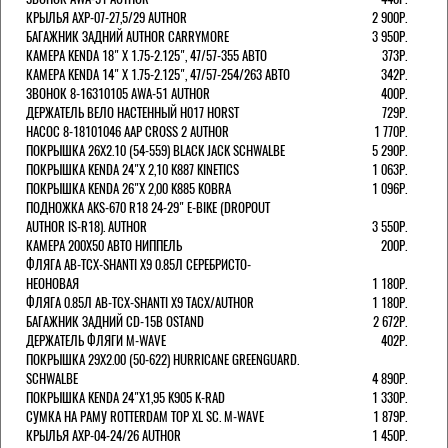
КРЫЛЬЯ AXP-07-27,5/29 AUTHOR
2 900Р.
БАГАЖНИК ЗАДНИЙ AUTHOR CARRYMORE
3 950Р.
КАМЕРА KENDA 18" Х 1.75-2.125", 47/57-355 АВТО
373Р.
КАМЕРА KENDA 14" Х 1.75-2.125", 47/57-254/263 АВТО
342Р.
ЗВОНОК 8-16310105 AWA-51 AUTHOR
400Р.
ДЕРЖАТЕЛЬ ВЕЛО НАСТЕННЫЙ H017 HORST
729Р.
НАСОС 8-18101046 AAP CROSS 2 AUTHOR
1 770Р.
ПОКРЫШКА 26X2.10 (54-559) BLACK JACK SCHWALBE
5 290Р.
ПОКРЫШКА KENDA 24"Х 2,10 K887 KINETICS
1 063Р.
ПОКРЫШКА KENDA 26"Х 2,00 K885 KOBRA
1 096Р.
ПОДНОЖКА AKS-670 R18 24-29" E-BIKE (DROPOUT
AUTHOR IS-R18). AUTHOR
3 550Р.
КАМЕРА 200Х50 АВТО НИППЕЛЬ
200Р.
ФЛЯГА AB-TCX-SHANTI X9 0.85Л СЕРЕБРИСТО-
НЕОНОВАЯ
1 180Р.
ФЛЯГА 0.85Л AB-TCX-SHANTI X9 TACX/AUTHOR
1 180Р.
БАГАЖНИК ЗАДНИЙ CD-15B OSTAND
2 672Р.
ДЕРЖАТЕЛЬ ФЛЯГИ M-WAVE
402Р.
ПОКРЫШКА 29X2.00 (50-622) HURRICANE GREENGUARD.
SCHWALBE
4 890Р.
ПОКРЫШКА KENDA 24"Х1,95 K905 K-RAD
1 330Р.
СУМКА НА РАМУ ROTTERDAM TOP XL SC. M-WAVE
1 879Р.
КРЫЛЬЯ AXP-04-24/26 AUTHOR
1 450Р.