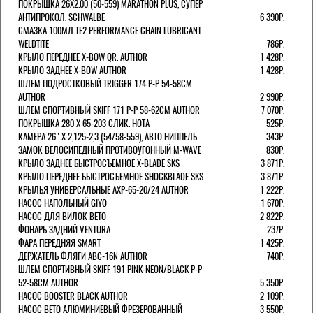
ПОКРЫШКА 26X2.00 (50-559) MARATHON PLUS, СУПЕР
АНТИПРОКОЛ, SCHWALBE
6 390Р.
СМАЗКА 100МЛ TF2 PERFORMANCE CHAIN LUBRICANT
WELDTITE
786Р.
КРЫЛО ПЕРЕДНЕЕ X-BOW QR. AUTHOR
1 428Р.
КРЫЛО ЗАДНЕЕ X-BOW AUTHOR
1 428Р.
ШЛЕМ ПОДРОСТКОВЫЙ TRIGGER 174 Р-Р 54-58СМ
AUTHOR
2 990Р.
ШЛЕМ СПОРТИВНЫЙ SKIFF 171 Р-Р 58-62СМ AUTHOR
7 070Р.
ПОКРЫШКА 280 X 65-203 СЛИК. HOTA
525Р.
КАМЕРА 26" X 2,125-2,3 (54/58-559), АВТО НИППЕЛЬ
343Р.
ЗАМОК ВЕЛОСИПЕДНЫЙ ПРОТИВОУГОННЫЙ M-WAVE
830Р.
КРЫЛО ЗАДНЕЕ БЫСТРОСЪЕМНОЕ X-BLADE SKS
3 871Р.
КРЫЛО ПЕРЕДНЕЕ БЫСТРОСЪЕМНОЕ SHOCKBLADE SKS
3 871Р.
КРЫЛЬЯ УНИВЕРСАЛЬНЫЕ AXP-65-20/24 AUTHOR
1 222Р.
НАСОС НАПОЛЬНЫЙ GIYO
1 670Р.
НАСОС ДЛЯ ВИЛОК ВЕТО
2 822Р.
ФОНАРЬ ЗАДНИЙ VENTURA
237Р.
ФАРА ПЕРЕДНЯЯ SMART
1 425Р.
ДЕРЖАТЕЛЬ ФЛЯГИ ABC-16N AUTHOR
740Р.
ШЛЕМ СПОРТИВНЫЙ SKIFF 191 PINK-NEON/BLACK Р-Р
52-58СМ AUTHOR
5 350Р.
НАСОС BOOSTER BLACK AUTHOR
2 109Р.
НАСОС BETO АЛЮМИНИЕВЫЙ ФРЕЗЕРОВАННЫЙ
3 550Р.