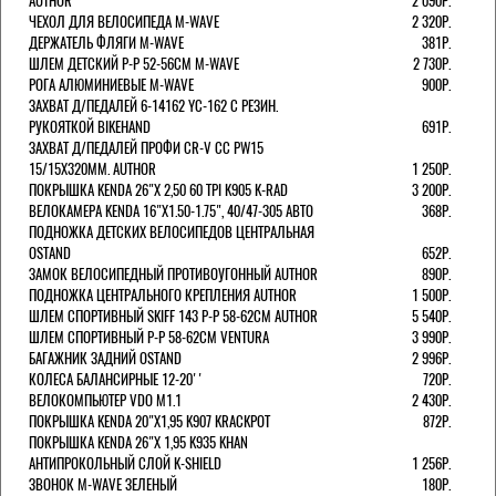
AUTHOR
2 090Р.
ЧЕХОЛ ДЛЯ ВЕЛОСИПЕДА M-WAVE
2 320Р.
ДЕРЖАТЕЛЬ ФЛЯГИ M-WAVE
381Р.
ШЛЕМ ДЕТСКИЙ Р-Р 52-56СМ M-WAVE
2 730Р.
РОГА АЛЮМИНИЕВЫЕ M-WAVE
900Р.
ЗАХВАТ Д/ПЕДАЛЕЙ 6-14162 YC-162 С РЕЗИН.
РУКОЯТКОЙ BIKEHAND
691Р.
ЗАХВАТ Д/ПЕДАЛЕЙ ПРОФИ CR-V CC PW15
15/15X320ММ. AUTHOR
1 250Р.
ПОКРЫШКА KENDA 26"Х 2,50 60 TPI K905 K-RAD
3 200Р.
ВЕЛОКАМЕРА KENDA 16"Х1.50-1.75", 40/47-305 АВТО
368Р.
ПОДНОЖКА ДЕТСКИХ ВЕЛОСИПЕДОВ ЦЕНТРАЛЬНАЯ
OSTAND
652Р.
ЗАМОК ВЕЛОСИПЕДНЫЙ ПРОТИВОУГОННЫЙ AUTHOR
890Р.
ПОДНОЖКА ЦЕНТРАЛЬНОГО КРЕПЛЕНИЯ AUTHOR
1 500Р.
ШЛЕМ СПОРТИВНЫЙ SKIFF 143 Р-Р 58-62СМ AUTHOR
5 540Р.
ШЛЕМ СПОРТИВНЫЙ Р-Р 58-62СМ VENTURA
3 990Р.
БАГАЖНИК ЗАДНИЙ OSTAND
2 996Р.
КОЛЕСА БАЛАНСИРНЫЕ 12-20''
720Р.
ВЕЛОКОМПЬЮТЕР VDO M1.1
2 430Р.
ПОКРЫШКА KENDA 20"Х1,95 K907 KRACKPOT
872Р.
ПОКРЫШКА KENDA 26"Х 1,95 K935 KHAN
АНТИПРОКОЛЬНЫЙ СЛОЙ K-SHIELD
1 256Р.
ЗВОНОК M-WAVE ЗЕЛЕНЫЙ
180Р.