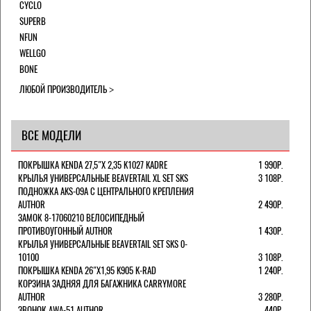
CYCLO
SUPERB
NFUN
WELLGO
BONE
ЛЮБОЙ ПРОИЗВОДИТЕЛЬ
ВСЕ МОДЕЛИ
ПОКРЫШКА KENDA 27,5"Х 2,35 K1027 KADRE
1 990Р.
КРЫЛЬЯ УНИВЕРСАЛЬНЫЕ BEAVERTAIL XL SET SKS
3 108Р.
ПОДНОЖКА AKS-09A C ЦЕНТРАЛЬНОГО КРЕПЛЕНИЯ
AUTHOR
2 490Р.
ЗАМОК 8-17060210 ВЕЛОСИПЕДНЫЙ
ПРОТИВОУГОННЫЙ AUTHOR
1 430Р.
КРЫЛЬЯ УНИВЕРСАЛЬНЫЕ BEAVERTAIL SET SKS 0-
10100
3 108Р.
ПОКРЫШКА KENDA 26"Х1,95 K905 K-RAD
1 240Р.
КОРЗИНА ЗАДНЯЯ ДЛЯ БАГАЖНИКА CARRYMORE
AUTHOR
3 280Р.
ЗВОНОК AWA-51 AUTHOR
440Р.