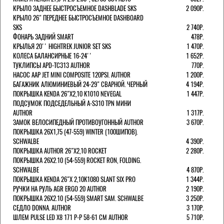
КРЫЛО ЗАДНЕЕ БЫСТРОСЪЕМНОЕ DASHBLADE SKS
2 090Р.
КРЫЛО 26" ПЕРЕДНЕЕ БЫСТРОСЪЕМНОЕ DASHBOARD
SKS
2 740Р.
ФОНАРЬ ЗАДНИЙ SMART
478Р.
КРЫЛЬЯ 20'' HIGHTREK JUNIOR SET SKS
1 470Р.
КОЛЕСА БАЛАНСИРНЫЕ 16-24''
1 652Р.
ТУКЛИПСЫ APD-TC313 AUTHOR
770Р.
НАСОС AAP JET MINI COMPOSITE 120PSI. AUTHOR
1 200Р.
БАГАЖНИК АЛЮМИНИЕВЫЙ 24-29" СВАРНОЙ. ЧЕРНЫЙ
4 194Р.
ПОКРЫШКА KENDA 26"Х2,10 K1010 NEVEGAL
1 447Р.
ПОДСУМОК ПОДСЕДЕЛЬНЫЙ A-S310 TPN МИНИ
AUTHOR
1 317Р.
ЗАМОК ВЕЛОСИПЕДНЫЙ ПРОТИВОУГОННЫЙ AUTHOR
3 670Р.
ПОКРЫШКА 26X1,75 (47-559) WINTER (100ШИПОВ).
SCHWALBE
4 390Р.
ПОКРЫШКА AUTHOR 26"Х2,10 ROCKET
2 280Р.
ПОКРЫШКА 26X2.10 (54-559) ROCKET RON, FOLDING.
SCHWALBE
4 870Р.
ПОКРЫШКА KENDA 26"Х 2,10K1080 SLANT SIX PRO
1 344Р.
РУЧКИ НА РУЛЬ AGR ERGO 20 AUTHOR
2 190Р.
ПОКРЫШКА 26X2.10 (54-559) SMART SAM. SCHWALBE
3 250Р.
СЕДЛО DONNA. AUTHOR
3 170Р.
ШЛЕМ PULSE LED X8 171 Р-Р 58-61 СМ AUTHOR
5 710Р.