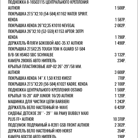
ПОДНОЖКА 8-16503115 ЦЕНТРАЛЬНОГО КРЕПЛЕНИЯ
AUTHOR
1 500Р.
ПОКРЫШКА 27.5"Х2.10 (54-584) K1162 WATER SPIRIT.
KENDA
1 587Р.
ПОКРЫШКА KENDA 26"Х2,35 K1010 NEVEGAL
2 002Р.
ПОКРЫШКА 26"Х2.10 (52-559) K1153 APTOR 30TPI
KENDA
1 790Р.
ДЕРЖАТЕЛЬ ФЛЯГИ БОКОВОЙ ABC-35 X7 AUTHOR
1 490Р.
ПОКРЫШКА 27.5X2.25 TOUGH TOM K-GUARD 57-584
B/B-SK HS463 SBC SCHWALBE
3 132Р.
КАМЕРА 280Х65 АВТО НИППЕЛЬ
234Р.
КРЫЛЬЯ ПЛАСТИКОВЫЕ AXP-02 26"-29"/58 ММ.
AUTHOR
3 600Р.
ПОКРЫШКА KENDA 14" Х 1,50 K193 KWEST
770Р.
ПОКРЫШКА 27.5"Х2.20 (56-584) K1027 KADRE. KENDA
2 100Р.
ПОДНОЖКА ЦЕНТРАЛЬНОГО КРЕПЛЕНИЯ OSTAND
1 500Р.
КРЫЛЬЯ 16-20" AXP JUNIOR 16/20 AUTHOR
1 120Р.
МАШИНКА ДЛЯ ЧИСТКИ ЦЕПИ BARBIERI
1 243Р.
ДЕРЖАТЕЛЬ ВЕЛО НАСТЕННЫЙ M-WAVE
6 420Р.
СИДЕНЬЕ ДЕТСКОЕ 28''- 29'' НА РАМУ BUBBLY MAXI
PLUS FF+ AUTHOR
10 370Р.
ПОДСУМОК ПОДРАМНЫЙ A-R281 GSB FRONT AUTHOR
2 302Р.
ДЕРЖАТЕЛЬ ВЕЛО НАСТЕННЫЙ H09 HORST
354Р.
КАМЕРА 60X230 АВТО НИППЕЛЬ
190Р.