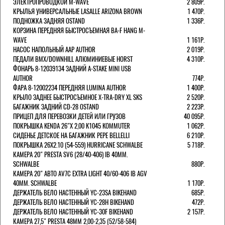
ЭЛЕКТРОПРОВОДКОЙ M-WAVE
2 809Р.
КРЫЛЬЯ УНИВЕРСАЛЬНЫЕ LASALLE ARIZONA BROWN
1 470Р.
ПОДНОЖКА ЗАДНЯЯ OSTAND
1 336Р.
КОРЗИНА ПЕРЕДНЯЯ БЫСТРОСЪЕМНАЯ BA-F HANG M-
WAVE
1 161Р.
НАСОС НАПОЛЬНЫЙ AAP AUTHOR
2 019Р.
ПЕДАЛИ BMX/DOWNHILL АЛЮМИНИЕВЫЕ HORST
4 310Р.
ФОНАРЬ 8-12039134 ЗАДНИЙ A-STAKE MINI USB
AUTHOR
774Р.
ФАРА 8-12002234 ПЕРЕДНЯЯ LUMINA AUTHOR
1 400Р.
КРЫЛО ЗАДНЕЕ БЫСТРОСЪЕМНОЕ X-TRA-DRY XL SKS
2 520Р.
БАГАЖНИК ЗАДНИЙ CD-28 OSTAND
2 223Р.
ПРИЦЕП ДЛЯ ПЕРЕВОЗКИ ДЕТЕЙ ИЛИ ГРУЗОВ
40 095Р.
ПОКРЫШКА KENDA 26"Х 2,00 K1045 KOMMUTER
1 062Р.
СИДЕНЬЕ ДЕТСКОЕ НА БАГАЖНИК PEPE BELLELLI
6 210Р.
ПОКРЫШКА 26X2.10 (54-559) HURRICANE SCHWALBE
5 718Р.
КАМЕРА 20" PRESTA SV6 (28/40-406) IB 40MM.
SCHWALBE
880Р.
КАМЕРА 20" АВТО AV7C EXTRA LIGHT 40/60-406 IB AGV
40MM. SCHWALBE
1 170Р.
ДЕРЖАТЕЛЬ ВЕЛО НАСТЕННЫЙ YC-23SA BIKEHAND
685Р.
ДЕРЖАТЕЛЬ ВЕЛО НАСТЕННЫЙ YC-28H BIKEHAND
472Р.
ДЕРЖАТЕЛЬ ВЕЛО НАСТЕННЫЙ YC-30F BIKEHAND
2 157Р.
КАМЕРА 27,5" PRESTA 48ММ 2,00-2,35 (52/58-584)