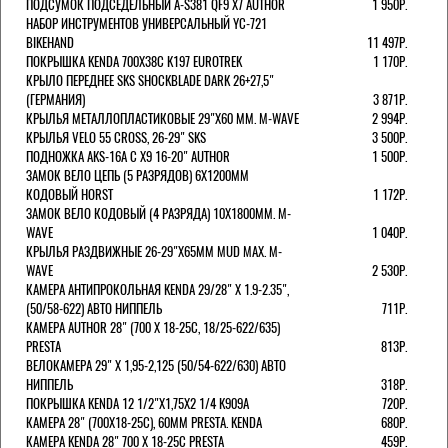
ПОДСУМОК ПОДСЕДЕЛЬНЫЙ A-S381 QF9 X7 AUTHOR
1 950Р.
НАБОР ИНСТРУМЕНТОВ УНИВЕРСАЛЬНЫЙ YC-721
BIKEHAND
11 497Р.
ПОКРЫШКА KENDA 700Х38С K197 EUROTREK
1 170Р.
КРЫЛО ПЕРЕДНЕЕ SKS SHOCKBLADE DARK 26+27,5"
(ГЕРМАНИЯ)
3 871Р.
КРЫЛЬЯ МЕТАЛЛОПЛАСТИКОВЫЕ 29"Х60 ММ. M-WAVE
2 994Р.
КРЫЛЬЯ VELO 55 CROSS, 26-29" SKS
3 500Р.
ПОДНОЖКА AKS-16A C X9 16-20" AUTHOR
1 500Р.
ЗАМОК ВЕЛО ЦЕПЬ (5 РАЗРЯДОВ) 6Х1200ММ
КОДОВЫЙ HORST
1 172Р.
ЗАМОК ВЕЛО КОДОВЫЙ (4 РАЗРЯДА) 10Х1800ММ. M-
WAVE
1 040Р.
КРЫЛЬЯ РАЗДВИЖНЫЕ 26-29"Х65ММ MUD MAX. M-
WAVE
2 530Р.
КАМЕРА АНТИПРОКОЛЬНАЯ KENDA 29/28" Х 1.9-2.35",
(50/58-622) АВТО НИППЕЛЬ
711Р.
КАМЕРА AUTHOR 28" (700 Х 18-25С, 18/25-622/635)
PRESTA
813Р.
ВЕЛОКАМЕРА 29" X 1,95-2,125 (50/54-622/630) АВТО
НИППЕЛЬ
318Р.
ПОКРЫШКА KENDA 12 1/2"Х1,75X2 1/4 K909A
720Р.
КАМЕРА 28" (700Х18-25С), 60ММ PRESTA. KENDA
680Р.
КАМЕРА KENDA 28" 700 Х 18-25С PRESTA
459Р.