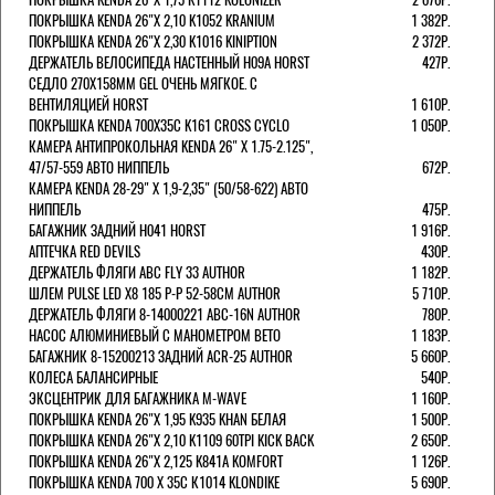
ПОКРЫШКА KENDA 26"Х 2,10 K1052 KRANIUM
1 382Р.
ПОКРЫШКА KENDA 26"Х 2,30 K1016 KINIPTION
2 372Р.
ДЕРЖАТЕЛЬ ВЕЛОСИПЕДА НАСТЕННЫЙ H09A HORST
427Р.
СЕДЛО 270Х158ММ GEL ОЧЕНЬ МЯГКОЕ. С
ВЕНТИЛЯЦИЕЙ HORST
1 610Р.
ПОКРЫШКА KENDA 700Х35С K161 CROSS CYCLO
1 050Р.
КАМЕРА АНТИПРОКОЛЬНАЯ KENDA 26" Х 1.75-2.125",
47/57-559 АВТО НИППЕЛЬ
672Р.
КАМЕРА KENDA 28-29" Х 1,9-2,35" (50/58-622) АВТО
НИППЕЛЬ
475Р.
БАГАЖНИК ЗАДНИЙ H041 HORST
1 916Р.
АПТЕЧКА RED DEVILS
430Р.
ДЕРЖАТЕЛЬ ФЛЯГИ АВС FLY 33 AUTHOR
1 182Р.
ШЛЕМ PULSE LED X8 185 Р-Р 52-58СМ AUTHOR
5 710Р.
ДЕРЖАТЕЛЬ ФЛЯГИ 8-14000221 ABC-16N AUTHOR
780Р.
НАСОС АЛЮМИНИЕВЫЙ С МАНОМЕТРОМ BETO
1 183Р.
БАГАЖНИК 8-15200213 ЗАДНИЙ ACR-25 AUTHOR
5 660Р.
КОЛЕСА БАЛАНСИРНЫЕ
540Р.
ЭКСЦЕНТРИК ДЛЯ БАГАЖНИКА M-WAVE
1 160Р.
ПОКРЫШКА KENDA 26"Х 1,95 K935 KHAN БЕЛАЯ
1 500Р.
ПОКРЫШКА KENDA 26"Х 2,10 K1109 60TPI KICK BACK
2 650Р.
ПОКРЫШКА KENDA 26"Х 2,125 K841A KOMFORT
1 126Р.
ПОКРЫШКА KENDA 700 Х 35С К1014 KLONDIKE
5 690Р.