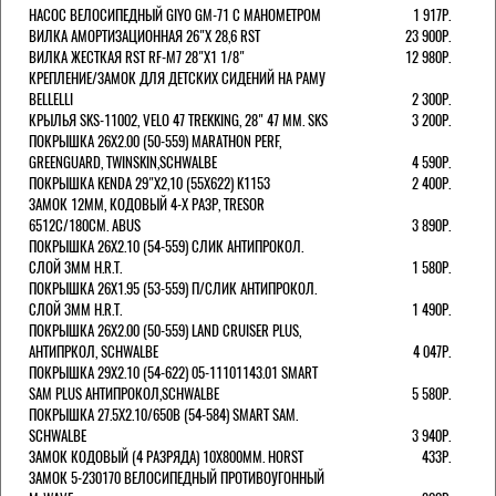
НАСОС ВЕЛОСИПЕДНЫЙ GIYO GM-71 С МАНОМЕТРОМ
1 917Р.
ВИЛКА АМОРТИЗАЦИОННАЯ 26"Х 28,6 RST
23 900Р.
ВИЛКА ЖЕСТКАЯ RST RF-M7 28"Х1 1/8"
12 980Р.
КРЕПЛЕНИЕ/ЗАМОК ДЛЯ ДЕТСКИХ СИДЕНИЙ НА РАМУ
BELLELLI
2 300Р.
КРЫЛЬЯ SKS-11002, VELO 47 TREKKING, 28" 47 ММ. SKS
3 200Р.
ПОКРЫШКА 26X2.00 (50-559) MARATHON PERF,
GREENGUARD, TWINSKIN,SCHWALBE
4 590Р.
ПОКРЫШКА KENDA 29"Х2,10 (55X622) K1153
2 400Р.
ЗАМОК 12ММ, КОДОВЫЙ 4-Х РАЗР, TRESOR
6512C/180СМ. ABUS
3 890Р.
ПОКРЫШКА 26X2.10 (54-559) СЛИК АНТИПРОКОЛ.
СЛОЙ 3ММ H.R.T.
1 580Р.
ПОКРЫШКА 26X1.95 (53-559) П/СЛИК АНТИПРОКОЛ.
СЛОЙ 3ММ H.R.T.
1 490Р.
ПОКРЫШКА 26X2.00 (50-559) LAND CRUISER PLUS,
АНТИПРКОЛ, SCHWALBE
4 047Р.
ПОКРЫШКА 29X2.10 (54-622) 05-11101143.01 SMART
SAM PLUS АНТИПРОКОЛ,SCHWALBE
5 580Р.
ПОКРЫШКА 27.5X2.10/650B (54-584) SMART SAM.
SCHWALBE
3 940Р.
ЗАМОК КОДОВЫЙ (4 РАЗРЯДА) 10Х800ММ. HORST
433Р.
ЗАМОК 5-230170 ВЕЛОСИПЕДНЫЙ ПРОТИВОУГОННЫЙ