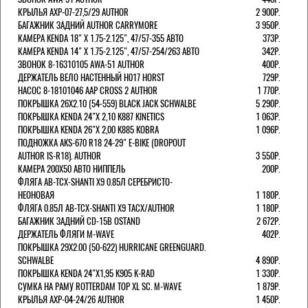
КРЫЛЬЯ AXP-07-27,5/29 AUTHOR
2 900Р.
БАГАЖНИК ЗАДНИЙ AUTHOR CARRYMORE
3 950Р.
КАМЕРА KENDA 18" Х 1.75-2.125", 47/57-355 АВТО
373Р.
КАМЕРА KENDA 14" Х 1.75-2.125", 47/57-254/263 АВТО
342Р.
ЗВОНОК 8-16310105 AWA-51 AUTHOR
400Р.
ДЕРЖАТЕЛЬ ВЕЛО НАСТЕННЫЙ H017 HORST
729Р.
НАСОС 8-18101046 AAP CROSS 2 AUTHOR
1 770Р.
ПОКРЫШКА 26X2.10 (54-559) BLACK JACK SCHWALBE
5 290Р.
ПОКРЫШКА KENDA 24"Х 2,10 K887 KINETICS
1 063Р.
ПОКРЫШКА KENDA 26"Х 2,00 K885 KOBRA
1 096Р.
ПОДНОЖКА AKS-670 R18 24-29" E-BIKE (DROPOUT
AUTHOR IS-R18). AUTHOR
3 550Р.
КАМЕРА 200Х50 АВТО НИППЕЛЬ
200Р.
ФЛЯГА AB-TCX-SHANTI X9 0.85Л СЕРЕБРИСТО-
НЕОНОВАЯ
1 180Р.
ФЛЯГА 0.85Л AB-TCX-SHANTI X9 TACX/AUTHOR
1 180Р.
БАГАЖНИК ЗАДНИЙ CD-15B OSTAND
2 672Р.
ДЕРЖАТЕЛЬ ФЛЯГИ M-WAVE
402Р.
ПОКРЫШКА 29X2.00 (50-622) HURRICANE GREENGUARD.
SCHWALBE
4 890Р.
ПОКРЫШКА KENDA 24"Х1,95 K905 K-RAD
1 330Р.
СУМКА НА РАМУ ROTTERDAM TOP XL SC. M-WAVE
1 879Р.
КРЫЛЬЯ AXP-04-24/26 AUTHOR
1 450Р.