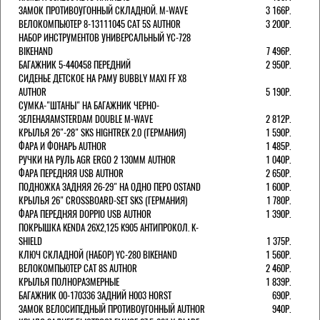
ЗАМОК ПРОТИВОУГОННЫЙ СКЛАДНОЙ. M-WAVE
3 166Р.
ВЕЛОКОМПЬЮТЕР 8-13111045 CAT 5S AUTHOR
3 200Р.
НАБОР ИНСТРУМЕНТОВ УНИВЕРСАЛЬНЫЙ YC-728
BIKEHAND
7 496Р.
БАГАЖНИК 5-440458 ПЕРЕДНИЙ
2 950Р.
СИДЕНЬЕ ДЕТСКОЕ НА РАМУ BUBBLY MAXI FF X8
AUTHOR
5 190Р.
СУМКА-"ШТАНЫ" НА БАГАЖНИК ЧЕРНО-
ЗЕЛЕНАЯAMSTERDAM DOUBLE M-WAVE
2 812Р.
КРЫЛЬЯ 26"-28" SKS HIGHTREK 2.0 (ГЕРМАНИЯ)
1 590Р.
ФАРА И ФОНАРЬ AUTHOR
1 485Р.
РУЧКИ НА РУЛЬ AGR ERGO 2 130ММ AUTHOR
1 040Р.
ФАРА ПЕРЕДНЯЯ USB AUTHOR
2 650Р.
ПОДНОЖКА ЗАДНЯЯ 26-29" НА ОДНО ПЕРО OSTAND
1 600Р.
КРЫЛЬЯ 26" CROSSBOARD-SET SKS (ГЕРМАНИЯ)
1 780Р.
ФАРА ПЕРЕДНЯЯ DOPPIO USB AUTHOR
1 390Р.
ПОКРЫШКА KENDA 26Х2,125 K905 АНТИПРОКОЛ. K-
SHIELD
1 375Р.
КЛЮЧ СКЛАДНОЙ (НАБОР) YC-280 BIKEHAND
1 560Р.
ВЕЛОКОМПЬЮТЕР CAT 8S AUTHOR
2 460Р.
КРЫЛЬЯ ПОЛНОРАЗМЕРНЫЕ
1 839Р.
БАГАЖНИК 00-170336 ЗАДНИЙ H003 HORST
690Р.
ЗАМОК ВЕЛОСИПЕДНЫЙ ПРОТИВОУГОННЫЙ AUTHOR
940Р.