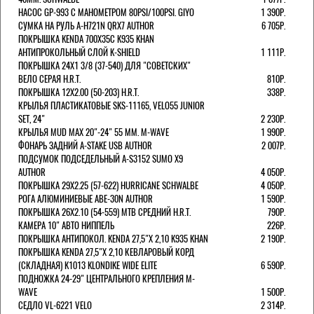
НАСОС GP-993 С МАНОМЕТРОМ 80PSI/100PSI. GIYO
1 390Р.
СУМКА НА РУЛЬ A-H721N QRX7 AUTHOR
6 705Р.
ПОКРЫШКА KENDA 700Х35С K935 KHAN
АНТИПРОКОЛЬНЫЙ СЛОЙ K-SHIELD
1 111Р.
ПОКРЫШКА 24X1 3/8 (37-540) ДЛЯ "СОВЕТСКИХ"
ВЕЛО СЕРАЯ H.R.T.
810Р.
ПОКРЫШКА 12X2.00 (50-203) H.R.T.
338Р.
КРЫЛЬЯ ПЛАСТИКАТОВЫЕ SKS-11165, VELO55 JUNIOR
SET, 24"
2 230Р.
КРЫЛЬЯ MUD MAX 20"-24" 55 ММ. M-WAVE
1 990Р.
ФОНАРЬ ЗАДНИЙ A-STAKE USB AUTHOR
2 007Р.
ПОДСУМОК ПОДСЕДЕЛЬНЫЙ A-S3152 SUMO X9
AUTHOR
4 050Р.
ПОКРЫШКА 29X2.25 (57-622) HURRICANE SCHWALBE
4 050Р.
РОГА АЛЮМИНИЕВЫЕ ABE-30N AUTHOR
1 590Р.
ПОКРЫШКА 26X2.10 (54-559) MTB СРЕДНИЙ H.R.T.
790Р.
КАМЕРА 10" АВТО НИППЕЛЬ
226Р.
ПОКРЫШКА АНТИПОКОЛ. KENDA 27,5"Х 2,10 K935 KHAN
2 190Р.
ПОКРЫШКА KENDA 27,5"Х 2,10 КЕВЛАРОВЫЙ КОРД
(СКЛАДНАЯ) K1013 KLONDIKE WIDE ELITE
6 590Р.
ПОДНОЖКА 24-29" ЦЕНТРАЛЬНОГО КРЕПЛЕНИЯ M-
WAVE
1 500Р.
СЕДЛО VL-6221 VELO
2 314Р.