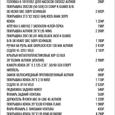
ГОЛОВКА 8-18191057 ДЛЯ НАСОСОВ CROSS2 AUTHOR
390Р.
ПОКРЫШКА 26X2.00 (50-559) CX COMP K-GUARD B/B-
SK HS369 SBC 50EPI SCHWALBE
2 692Р.
ПОКРЫШКА 27.5"Х2.10(52-584) K935 KHAN 30TPI.
KENDA
1 324Р.
АПТЕЧКА 5-880162 7 ЗАПЛАТОК+КЛЕЙ+ТЕРКА
198Р.
ПОКРЫШКА AUTHOR 26"Х1,95 WING
2 268Р.
ПОКРЫШКА 20X1.90 (47-406) BLACK JACK K-GUARD
B/B-SK HS407 SBC 50EPI SCHWALBE
1 780Р.
РУЧКИ НА РУЛЬ AGR GRIPLOCK R20 130 ММ AUTHOR
2 410Р.
СЕДЛО VL-3251 VELO
2 187Р.
КРЫЛЬЯ МЕТАЛЛОПЛАСТИКОВЫЕ AXP-53 BLK
28"Х53ММ AUTHOR (ИТАЛИЯ)
2 990Р.
КАМЕРА KENDA 26" Х 2.125-2.35", 50/60-559 СПОРТ
НИППЕЛЬ
476Р.
ЗАМОК ВЕЛОСИПЕДНЫЙ ПРОТИВОУГОННЫЙ AUTHOR
990Р.
ПОКРЫШКА KENDA 26"Х 2,10 K892
1 118Р.
СЕДЛО VL-8114 VELO
2 535Р.
ПОДНОЖКА ЗАДНЯЯ HORST
546Р.
ФОНАРЬ ЗАДНИЙ VENTURA
550Р.
ДЕРЖАТЕЛЬ ФЛЯГИ АВС M-LINE 45 AUTHOR
1 220Р.
ПОКРЫШКА KENDA 20"Х3,00 K1008A FLAME
1 988Р.
ФАРА+ФОНАРЬ С ЛИНЗАМИ VENTURA
435Р.
ПОКРЫШКА KENDA 26"Х1,95 K946 KLONDIKE
4 790Р.