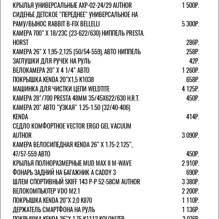
КРЫЛЬЯ УНИВЕРСАЛЬНЫЕ AXP-02-24/29 AUTHOR
1 500Р.
СИДЕНЬЕ ДЕТСКОЕ "ПЕРЕДНЕЕ" УНИВЕРСАЛЬНОЕ НА
РАМУ/ВЫНОС RABBIT B-FIX BELLELLI
5 300Р.
КАМЕРА 700" Х 18/23C (23-622/630) НИППЕЛЬ PRESTA.
HORST
286Р.
КАМЕРА 26" X 1,95-2,125 (50/54-559), АВТО НИППЕЛЬ
258Р.
ЗАГЛУШКИ ДЛЯ РУЧЕК НА РУЛЬ
42Р.
ВЕЛОКАМЕРА 20" Х 4 1/4" АВТО
1 260Р.
ПОКРЫШКА KENDA 20"Х1,5 K1038
658Р.
МАШИНКА ДЛЯ ЧИСТКИ ЦЕПИ WELDTITE
4 125Р.
КАМЕРА 28"/700 PRESTA 48ММ 35/45Х622/630 H.R.T.
450Р.
КАМЕРА 20" АВТО "УЗКАЯ" 1.25-1.50 (32/40-406)
KENDA
414Р.
СЕДЛО КОМФОРТНОЕ VECTOR ERGO GEL VACUUM
AUTHOR
3 090Р.
КАМЕРА ВЕЛОСИПЕДНАЯ KENDA 26" Х 1.75-2.125",
47/57-559 АВТО
450Р.
КРЫЛЬЯ ПОЛНОРАЗМЕРНЫЕ MUD MAX II M-WAVE
2 910Р.
ФОНАРЬ ЗАДНИЙ НА БАГАЖНИК A CADDY 3
690Р.
ШЛЕМ СПОРТИВНЫЙ SKIFF 143 Р-Р 52-58СМ AUTHOR
3 380Р.
ВЕЛОКОМПЬЮТЕР VDO M2.1
2 200Р.
ПОКРЫШКА KENDA 20"Х 2,0 K870
1 110Р.
ДЕРЖАТЕЛЬ СМАРТФОНА НА РУЛЬ
1 136Р.
ПОКРЫШКА KENDA 26"Х 1,75 K1112 KOLONIZER
2 076Р.