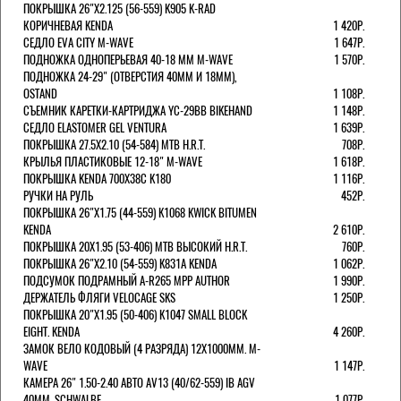
ПОКРЫШКА 26"Х2.125 (56-559) K905 K-RAD
КОРИЧНЕВАЯ KENDA
1 420Р.
СЕДЛО EVA CITY M-WAVE
1 647Р.
ПОДНОЖКА ОДНОПЕРЬЕВАЯ 40-18 ММ M-WAVE
1 570Р.
ПОДНОЖКА 24-29" (ОТВЕРСТИЯ 40ММ И 18ММ),
OSTAND
1 108Р.
СЪЕМНИК КАРЕТКИ-КАРТРИДЖА YC-29BB BIKEHAND
1 148Р.
СЕДЛО ELASTOMER GEL VENTURA
1 639Р.
ПОКРЫШКА 27.5X2.10 (54-584) MTB H.R.T.
708Р.
КРЫЛЬЯ ПЛАСТИКОВЫЕ 12-18" M-WAVE
1 618Р.
ПОКРЫШКА KENDA 700Х38С K180
1 116Р.
РУЧКИ НА РУЛЬ
452Р.
ПОКРЫШКА 26"Х1.75 (44-559) K1068 KWICK BITUMEN
KENDA
2 610Р.
ПОКРЫШКА 20X1.95 (53-406) MTB ВЫСОКИЙ H.R.T.
760Р.
ПОКРЫШКА 26"Х2.10 (54-559) K831A KENDA
1 062Р.
ПОДСУМОК ПОДРАМНЫЙ A-R265 MPP AUTHOR
1 990Р.
ДЕРЖАТЕЛЬ ФЛЯГИ VELOCAGE SKS
1 250Р.
ПОКРЫШКА 20"Х1.95 (50-406) K1047 SMALL BLOCK
EIGHT. KENDA
4 260Р.
ЗАМОК ВЕЛО КОДОВЫЙ (4 РАЗРЯДА) 12Х1000ММ. M-
WAVE
1 147Р.
КАМЕРА 26" 1.50-2.40 АВТО AV13 (40/62-559) IB AGV
40MM. SCHWALBE
1 077Р.