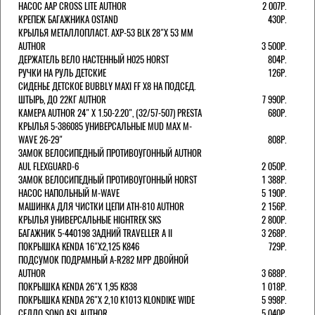
НАСОС AAP CROSS LITE AUTHOR
2 007Р.
КРЕПЕЖ БАГАЖНИКА OSTAND
430Р.
КРЫЛЬЯ МЕТАЛЛОПЛАСТ. AXP-53 BLK 28"Х 53 ММ
AUTHOR
3 500Р.
ДЕРЖАТЕЛЬ ВЕЛО НАСТЕННЫЙ H025 HORST
804Р.
РУЧКИ НА РУЛЬ ДЕТСКИЕ
126Р.
СИДЕНЬЕ ДЕТСКОЕ BUBBLY MAXI FF X8 НА ПОДСЕД.
ШТЫРЬ, ДО 22КГ AUTHOR
7 990Р.
КАМЕРА AUTHOR 24" Х 1.50-2.20", (32/57-507) PRESTA
680Р.
КРЫЛЬЯ 5-386085 УНИВЕРСАЛЬНЫЕ MUD MAX M-
WAVE 26-29"
808Р.
ЗАМОК ВЕЛОСИПЕДНЫЙ ПРОТИВОУГОННЫЙ AUTHOR
AUL FLEXGUARD-6
2 050Р.
ЗАМОК ВЕЛОСИПЕДНЫЙ ПРОТИВОУГОННЫЙ HORST
1 388Р.
НАСОС НАПОЛЬНЫЙ M-WAVE
5 190Р.
МАШИНКА ДЛЯ ЧИСТКИ ЦЕПИ ATH-810 AUTHOR
2 156Р.
КРЫЛЬЯ УНИВЕРСАЛЬНЫЕ HIGHTREK SKS
2 800Р.
БАГАЖНИК 5-440198 ЗАДНИЙ TRAVELLER A II
3 268Р.
ПОКРЫШКА KENDA 16"Х2,125 K846
729Р.
ПОДСУМОК ПОДРАМНЫЙ A-R282 MPP ДВОЙНОЙ
AUTHOR
3 688Р.
ПОКРЫШКА KENDA 26"Х 1,95 K838
1 018Р.
ПОКРЫШКА KENDA 26"Х 2,10 K1013 KLONDIKE WIDE
5 998Р.
СЕДЛО SONO ASL AUTHOR
5 040Р.