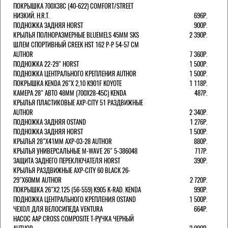
ПОКРЫШКА 700X38С (40-622) COMFORT/STREET
НИЗКИЙ. H.R.T.
696Р.
ПОДНОЖКА ЗАДНЯЯ HORST
900Р.
КРЫЛЬЯ ПОЛНОРАЗМЕРНЫЕ BLUEMELS 45MM SKS
2 390Р.
ШЛЕМ СПОРТИВНЫЙ CREEK HST 162 Р-Р 54-57 СМ
AUTHOR
7 360Р.
ПОДНОЖКА 22-29" HORST
1 500Р.
ПОДНОЖКА ЦЕНТРАЛЬНОГО КРЕПЛЕНИЯ AUTHOR
1 500Р.
ПОКРЫШКА KENDA 26"Х 2,10 K901F KOYOTE
1 118Р.
КАМЕРА 28" АВТО 48ММ (700Х28-45С) KENDA
487Р.
КРЫЛЬЯ ПЛАСТИКОВЫЕ AXP-CITY 51 РАЗДВИЖНЫЕ
AUTHOR
2 340Р.
ПОДНОЖКА ЗАДНЯЯ OSTAND
1 276Р.
ПОДНОЖКА ЗАДНЯЯ HORST
1 500Р.
КРЫЛЬЯ 28"Х41ММ AXP-03-28 AUTHOR
880Р.
КРЫЛЬЯ УНИВЕРСАЛЬНЫЕ M-WAVE 26" 5-386048
717Р.
ЗАЩИТА ЗАДНЕГО ПЕРЕКЛЮЧАТЕЛЯ HORST
390Р.
КРЫЛЬЯ РАЗДВИЖНЫЕ AXP-CITY 60 BLACK 26-
29"Х60ММ AUTHOR
2 720Р.
ПОКРЫШКА 26"Х2.125 (56-559) K905 K-RAD. KENDA
990Р.
ПОДНОЖКА ЦЕНТРАЛЬНОГО КРЕПЛЕНИЯ OSTAND
1 500Р.
ЧЕХОЛ ДЛЯ ВЕЛОСИПЕДА VENTURA
664Р.
НАСОС AAP CROSS COMPOSITE Т-РУЧКА ЧЕРНЫЙ