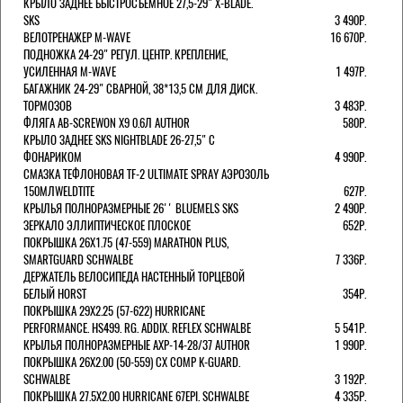
КРЫЛО ЗАДНЕЕ БЫСТРОСЪЕМНОЕ 27,5-29" X-BLADE.
SKS
3 490Р.
ВЕЛОТРЕНАЖЕР M-WAVE
16 670Р.
ПОДНОЖКА 24-29" РЕГУЛ. ЦЕНТР. КРЕПЛЕНИЕ,
УСИЛЕННАЯ M-WAVE
1 497Р.
БАГАЖНИК 24-29" СВАРНОЙ, 38*13,5 СМ ДЛЯ ДИСК.
ТОРМОЗОВ
3 483Р.
ФЛЯГА AB-SCREWON X9 0.6Л AUTHOR
580Р.
КРЫЛО ЗАДНЕЕ SKS NIGHTBLADE 26-27,5" С
ФОНАРИКОМ
4 990Р.
СМАЗКА ТЕФЛОНОВАЯ TF-2 ULTIMATE SPRAY АЭРОЗОЛЬ
150МЛWELDTITE
627Р.
КРЫЛЬЯ ПОЛНОРАЗМЕРНЫЕ 26'' BLUEMELS SKS
2 490Р.
ЗЕРКАЛО ЭЛЛИПТИЧЕСКОЕ ПЛОСКОЕ
652Р.
ПОКРЫШКА 26X1.75 (47-559) MARATHON PLUS,
SMARTGUARD SCHWALBE
7 336Р.
ДЕРЖАТЕЛЬ ВЕЛОCИПЕДА НАСТЕННЫЙ ТОРЦЕВОЙ
БЕЛЫЙ HORST
354Р.
ПОКРЫШКА 29X2.25 (57-622) HURRICANE
PERFORMANCE. HS499. RG. ADDIX. REFLEX SCHWALBE
5 541Р.
КРЫЛЬЯ ПОЛНОРАЗМЕРНЫЕ AXP-14-28/37 AUTHOR
1 990Р.
ПОКРЫШКА 26X2.00 (50-559) CX COMP K-GUARD.
SCHWALBE
3 192Р.
ПОКРЫШКА 27.5X2.00 HURRICANE 67EPI. SCHWALBE
4 335Р.