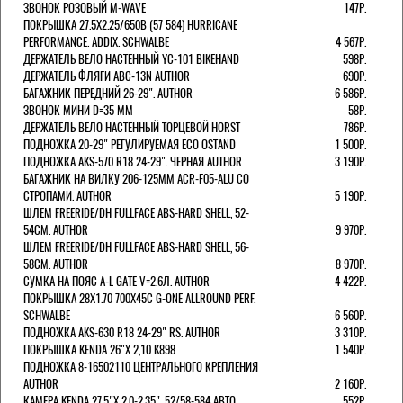
ЗВОНОК РОЗОВЫЙ M-WAVE
147Р.
ПОКРЫШКА 27.5X2.25/650B (57 584) HURRICANE
PERFORMANCE. ADDIX. SCHWALBE
4 567Р.
ДЕРЖАТЕЛЬ ВЕЛО НАСТЕННЫЙ YC-101 BIKEHAND
598Р.
ДЕРЖАТЕЛЬ ФЛЯГИ ABC-13N AUTHOR
690Р.
БАГАЖНИК ПЕРЕДНИЙ 26-29". AUTHOR
6 586Р.
ЗВОНОК МИНИ D=35 ММ
58Р.
ДЕРЖАТЕЛЬ ВЕЛО НАСТЕННЫЙ ТОРЦЕВОЙ HORST
786Р.
ПОДНОЖКА 20-29" РЕГУЛИРУЕМАЯ ECO OSTAND
1 500Р.
ПОДНОЖКА AKS-570 R18 24-29". ЧЕРНАЯ AUTHOR
3 190Р.
БАГАЖНИК НА ВИЛКУ 206-125ММ ACR-F05-ALU СО
СТРОПАМИ. AUTHOR
5 190Р.
ШЛЕМ FREERIDE/DH FULLFACE ABS-HARD SHELL, 52-
54СМ. AUTHOR
9 970Р.
ШЛЕМ FREERIDE/DH FULLFACE ABS-HARD SHELL, 56-
58СМ. AUTHOR
8 970Р.
СУМКА НА ПОЯС A-L GATE V=2.6Л. AUTHOR
4 422Р.
ПОКРЫШКА 28X1.70 700X45C G-ONE ALLROUND PERF.
SCHWALBE
6 560Р.
ПОДНОЖКА AKS-630 R18 24-29" RS. AUTHOR
3 310Р.
ПОКРЫШКА KENDA 26"Х 2,10 K898
1 540Р.
ПОДНОЖКА 8-16502110 ЦЕНТРАЛЬНОГО КРЕПЛЕНИЯ
AUTHOR
2 160Р.
КАМЕРА KENDA 27,5"Х 2.0-2.35", 52/58-584 АВТО
552Р.