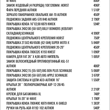
M-WAVE
800Р.
ЗАМОК КОДОВЫЙ (4 РАЗРЯДА) 10Х1200ММ. HORST
496Р.
ФАРА ПЕРЕДНЯЯ AUTHOR
1 510Р.
ЗЕРКАЛО ПАНОРАМНОЕ ОВАЛЬНОЕ AM-70 AUTHOR
450Р.
ПОДНОЖКА ЗАДНЯЯ AKS-570 R40 AUTHOR
2 790Р.
ПОКРЫШКА KENDA 16"Х2,00 K879 KWICK
594Р.
ПОКРЫШКА 24X2.00 (50-507) BILLY BONKERS (КЕВЛАР/
СКЛАДНАЯ).SCHWALBE
4 990Р.
ПОДНОЖКА ЦЕНТРАЛЬНОГО КРЕПЛЕНИЯ HORST
750Р.
ПОКРЫШКА 27.5X2.40/650B (62-584) SUPER MOTO-X
5 848Р.
ПОДНОЖКА ЦЕНТРАЛЬНОГО КРЕПЛЕНИЯ 20-29"
450Р.
ПОКРЫШКА KENDA 700Х32С K193 KWEST
1 090Р.
КАМЕРА ДЛЯ FAT 26" X 4,00 АВТО НИППЕЛЬ
1 005Р.
ЗАМОК ВЕЛОСИПЕДНЫЙ ПРОТИВОУГОННЫЙ ASL-51
AUTHOR
486Р.
ПОКРЫШКА 24X2,15 (55-507) BIG BEN PLUS SCHWALBE
5 068Р.
ПОКРЫШКА 24X2.00 (50-507) BIG APPLE SCHWALBE
3 670Р.
ЗАЩИТА СИСТЕМЫ И ЦЕПИ ACO-AUTHOR 16"
1 550Р.
КРЫЛЬЯ 28'' ПОЛНОРАЗМЕРНЫЕ AXP-12-28/45
AUTHOR
2 210Р.
КРЕПЕЖ ДЛЯ БАГАЖНИКА XL
748Р.
КРЫЛЬЯ 16-20" M-WAVE
1 790Р.
ПОКРЫШКА KENDA 700Х40С K879 KWICK. K-SHIELD
1 383Р.
РУЧКИ НА РУЛЬ AGR-R192-102 AUTHOR
540Р.