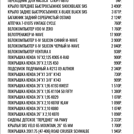
ПЕРЕХОДНИК ДЛЯ НАСОСА "СПОРТ-АВТО"
54Р.
КРЫЛО ПЕРЕДНЕЕ БЫСТРОСЪЕМНОЕ SHOCKBLADE SKS
3 490Р.
КРЫЛО ЗАДНЕЕ БЫСТРОСЪЕМНОЕ X-BLADE BLACK SKS
3 871Р.
БАГАЖНИК ЗАДНИЙ СЕРЕБРИСТЫЙ OSTAND
2 124Р.
АПТЕЧКА 7-01075 VINTAGE CYCLE
760Р.
ВЕЛОКОМПЬЮТЕР VDO M ZERO
1 760Р.
ВЕЛОТРЕНАЖЕР M-WAVE
17 900Р.
ВЕЛОКОМПЬЮТЕР X-IV SILICON СИНИЙ M-WAVE
3 900Р.
ВЕЛОКОМПЬЮТЕР X-IV SILICON ЧЕРНЫЙ M-WAVE
2 840Р.
ВЕЛОКОМПЬЮТЕР VENTURA Х
938Р.
ПОКРЫШКА KENDA 16"Х2,125 K905 K-RAD
900Р.
ПОКРЫШКА KENDA 20"Х 2,125 K50
990Р.
ПОДСУМОК ПОДРАМНЫЙ A-R213 X9 AUTHOR
2 340Р.
ПОКРЫШКА KENDA 24"Х1 3/8" K143
730Р.
ПОКРЫШКА KENDA 24"Х1 3/8" K143
909Р.
ПОКРЫШКА KENDA 26"Х 1,95 K193 KWEST
1 510Р.
ПОКРЫШКА KENDA 26"Х 1,95 K1104 50 FIFTY
1 380Р.
ПОКРЫШКА KENDA 26"Х 1,95 K829
1 078Р.
ПОКРЫШКА KENDA 26"Х 2,10 K876F KLAW
1 098Р.
ПОКРЫШКА KENDA 26"Х 2,10 K880
1 074Р.
ПОКРЫШКА KENDA 26" Х 2,10 K870
1 098Р.
СИДЕНЬЕ ДЕТСКОЕ "ПЕРЕДНЕЕ" НА РАМУ
3 333Р.
КРЫЛЬЯ SKS VELO 65 MOUNTAIN, 26" 65 ММ
1 700Р.
ПОКРЫШКА 20X1.75 (47-406) ROAD CRUISER SCHWALBE
1 945Р.