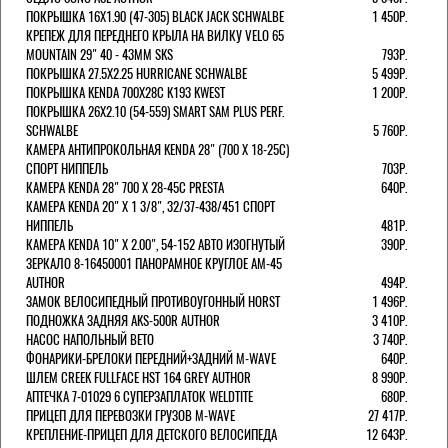
ПОКРЫШКА 16X1.90 (47-305) BLACK JACK SCHWALBE
1 450Р.
КРЕПЕЖ ДЛЯ ПЕРЕДНЕГО КРЫЛА НА ВИЛКУ VELO 65
MOUNTAIN 29" 40 - 43ММ SKS
793Р.
ПОКРЫШКА 27.5X2.25 HURRICANE SCHWALBE
5 499Р.
ПОКРЫШКА KENDA 700Х28С K193 KWEST
1 200Р.
ПОКРЫШКА 26X2.10 (54-559) SMART SAM PLUS PERF.
SCHWALBE
5 760Р.
КАМЕРА АНТИПРОКОЛЬНАЯ KENDA 28" (700 Х 18-25C)
СПОРТ НИППЕЛЬ
703Р.
КАМЕРА KENDA 28" 700 Х 28-45С PRESTA
640Р.
КАМЕРА KENDA 20" Х 1 3/8", 32/37-438/451 СПОРТ
НИППЕЛЬ
481Р.
КАМЕРА KENDA 10" Х 2.00", 54-152 АВТО ИЗОГНУТЫЙ
390Р.
ЗЕРКАЛО 8-16450001 ПАНОРАМНОЕ КРУГЛОЕ AM-45
AUTHOR
494Р.
ЗАМОК ВЕЛОСИПЕДНЫЙ ПРОТИВОУГОННЫЙ HORST
1 496Р.
ПОДНОЖКА ЗАДНЯЯ AKS-500R AUTHOR
3 410Р.
НАСОС НАПОЛЬНЫЙ BETO
3 740Р.
ФОНАРИКИ-БРЕЛОКИ ПЕРЕДНИЙ+ЗАДНИЙ M-WAVE
640Р.
ШЛЕМ CREEK FULLFACE HST 164 GREY AUTHOR
8 990Р.
АПТЕЧКА 7-01029 6 СУПЕРЗАПЛАТОК WELDTITE
680Р.
ПРИЦЕП ДЛЯ ПЕРЕВОЗКИ ГРУЗОВ M-WAVE
27 417Р.
КРЕПЛЕНИЕ-ПРИЦЕП ДЛЯ ДЕТСКОГО ВЕЛОСИПЕДА
12 643Р.