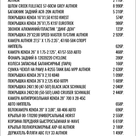
AUTHOR
2 110Р.
ШЛЕМ CREEK FULLFACE 57-60СМ GREY AUTHOR
8 990Р.
БАГАЖНИК ЗАДНИЙ ACR-20N AUTHOR
5 310Р.
ПОКРЫШКА KENDA 16"Х1,50 K193 KWEST
574Р.
ПОКРЫШКА KENDA 26"Х1,75 K197 EUROTREK
986Р.
ЗВОНОК АЛЮМИНИЙ/ПЛАСТИК "ДИНГ-ДОН"
123Р.
ПОКРЫШКА 29"Х2,00 SPEED MASTER П/СЛИК AUTHOR
2 920Р.
КАМЕРА AUTHOR 27,5" Х 1.75-2.35", 47/60-584 СПОРТ
НИППЕЛЬ
626Р.
КАМЕРА KENDA 26" Х 1.75-2.125", 47/57-559 АВТО
468Р.
ФОНАРЬ ЗАДНИЙ 8-12039220 CYCLONE
390Р.
КОЛЕСА ЗАПАСНЫЕ БАЛАНСИРНЫЕ (ПАРА)
166Р.
CУМКА-ЧЕХОЛ НА РАМУ A-R255 TANK BAG MPP AUTHOR
2 630Р.
ПОКРЫШКА KENDA 26"Х 2,10 K848
1 098Р.
ПОКРЫШКА KENDA 26"Х 2,125 K50 60TPI
1 689Р.
ПОКРЫШКА 24X1.90 (47-507) BLACK JACK SCHWALBE
2 040Р.
ПОКРЫШКА 24X2.00 (50-507) LAND CRUISER SCHWALBE
2 440Р.
КАМЕРА АНТИПРОКОЛЬНАЯ KENDA 28" 700 Х 28-45C
АВТО НИППЕЛЬ
658Р.
ВЕЛОКАМЕРА KENDA 20" Х 3,00", 68-406 АВТО
696Р.
КРЫЛЬЯ 00-170280 УНИВЕРСАЛЬНЫЕ HORST
2 550Р.
КОРЗИНА ПЕРЕДНЯЯ БЫСТРОСЪЕМНАЯ M-WAVE
6 610Р.
КРЫЛЬЯ ПОЛНОРАЗМЕРНЫЕ AXP-60 AUTHOR
2 180Р.
ДЕРЖАТЕЛЬ ФЛЯГИ АВС FLY 33 AUTHOR
1 490Р.