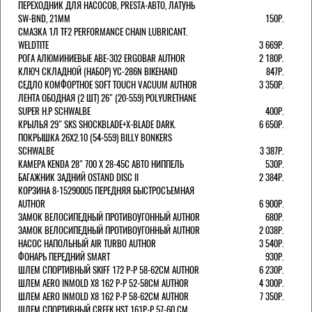
ПЕРЕХОДНИК ДЛЯ НАСОСОВ, PRESTA-АВТО, ЛАТУНЬ
SW-BND, 21ММ
150Р.
СМАЗКА 1Л TF2 PERFORMANCE CHAIN LUBRICANT.
WELDTITE
3 669Р.
РОГА АЛЮМИНИЕВЫЕ ABE-302 ERGOBAR AUTHOR
2 180Р.
КЛЮЧ СКЛАДНОЙ (НАБОР) YC-286N BIKEHAND
847Р.
СЕДЛО КОМФОРТНОЕ SOFT TOUCH VACUUM AUTHOR
3 350Р.
ЛЕНТА ОБОДНАЯ (2 ШТ) 26" (20-559) POLYURETHANE
SUPER H.P SCHWALBE
400Р.
КРЫЛЬЯ 29" SKS SHOCKBLADE+X-BLADE DARK.
6 650Р.
ПОКРЫШКА 26X2.10 (54-559) BILLY BONKERS
SCHWALBE
3 387Р.
КАМЕРА KENDA 28" 700 Х 28-45С АВТО НИППЕЛЬ
530Р.
БАГАЖНИК ЗАДНИЙ OSTAND DISC II
2 384Р.
КОРЗИНА 8-15290005 ПЕРЕДНЯЯ БЫСТРОСЪЕМНАЯ
AUTHOR
6 900Р.
ЗАМОК ВЕЛОСИПЕДНЫЙ ПРОТИВОУГОННЫЙ AUTHOR
680Р.
ЗАМОК ВЕЛОСИПЕДНЫЙ ПРОТИВОУГОННЫЙ AUTHOR
2 038Р.
НАСОС НАПОЛЬНЫЙ AIR TURBO AUTHOR
3 540Р.
ФОНАРЬ ПЕРЕДНИЙ SMART
930Р.
ШЛЕМ СПОРТИВНЫЙ SKIFF 172 Р-Р 58-62СМ AUTHOR
6 230Р.
ШЛЕМ AERO INMOLD X8 162 Р-Р 52-58СМ AUTHOR
4 300Р.
ШЛЕМ AERO INMOLD X8 162 Р-Р 58-62СМ AUTHOR
7 350Р.
ШЛЕМ СПОРТИВНЫЙ CREEK HST 161Р-Р 57-60 СМ