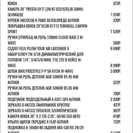
KENDA
673Р.
КАМЕРА 28" PRESTA SV17 (28/47-622/635) IB 50MM.
SCHWALBE
1 074Р.
КРЕПЕЖ НАСОСОВ К РАМЕ ВЕЛОСИПЕДА AUTHOR
230Р.
ПОКРЫШКА KENDA 29"Х2,00 K1113 TURNBULL CANYON
SPORT
1 520Р.
РУЧКИ (ГРИПСЫ) НА РУЛЬ 130ММ CLOUD BASE 2 M-
WAVE
260Р.
СЕДЛО VELO PLUSH TOUR AIR LASTOMER II
6 690Р.
НАБОР КЛЮЧ TW-2/24 ДИНАМОМЕТРИЧЕСКИЙ ДЛЯ
ГОЛОВОК 1/4", 3/4/5/6/8ММ, T10, T25 В КЕЙСЕ M-
WAVE
8 990Р.
ШЛЕМ ВМХ/FREESTYLE Р-Р 58-61СМ M-WAVE
3 890Р.
РУЧКИ НА РУЛЬ ДЕТСКИЕ AGR JUNIOR R5 85 ММ
AUTHOR
522Р.
РУЧКИ НА РУЛЬ ДЕТСКИЕ AGR JUNIOR R5 85 ММ
AUTHOR
700Р.
ПОДСУМОК ПОДСЕДЕЛЬНЫЙ A-S351 QF9 AUTHOR
2 030Р.
ЗЕРКАЛО 6-647335 ПАНОРАМНОЕ КРУГЛОЕ
427Р.
ЗЕРКАЛО 6-647332 ПЛОСКОЕ ЭЛЛИПТИЧЕСКОЕ
867Р.
КАМЕРА KENDA 26" Х 2.125-2.35", 50/60-559 АВТО
418Р.
КРЫЛО-ЩИТОК ПЕРЕДНЕЕ X-FLAP AUTHOR
732Р.
ПОДНОЖКА 8-16500140 ЗАДНЯЯ AKS-530 RS-24/29