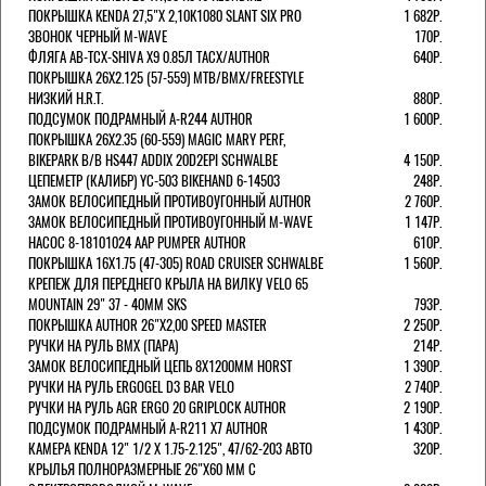
ПОКРЫШКА KENDA 27,5"Х 2,10K1080 SLANT SIX PRO
1 682Р.
ЗВОНОК ЧЕРНЫЙ M-WAVE
170Р.
ФЛЯГА AB-TCX-SHIVA X9 0.85Л TACX/AUTHOR
640Р.
ПОКРЫШКА 26X2.125 (57-559) MTB/BMX/FREESTYLE
НИЗКИЙ H.R.T.
880Р.
ПОДСУМОК ПОДРАМНЫЙ A-R244 AUTHOR
1 600Р.
ПОКРЫШКА 26X2.35 (60-559) MAGIC MARY PERF,
BIKEPARK B/B HS447 ADDIX 20D2EPI SCHWALBE
4 150Р.
ЦЕПЕМЕТР (КАЛИБР) YC-503 BIKEHAND 6-14503
248Р.
ЗАМОК ВЕЛОСИПЕДНЫЙ ПРОТИВОУГОННЫЙ AUTHOR
2 760Р.
ЗАМОК ВЕЛОСИПЕДНЫЙ ПРОТИВОУГОННЫЙ M-WAVE
1 147Р.
НАСОС 8-18101024 AAP PUMPER AUTHOR
610Р.
ПОКРЫШКА 16X1.75 (47-305) ROAD CRUISER SCHWALBE
1 560Р.
КРЕПЕЖ ДЛЯ ПЕРЕДНЕГО КРЫЛА НА ВИЛКУ VELO 65
MOUNTAIN 29" 37 - 40ММ SKS
793Р.
ПОКРЫШКА AUTHOR 26"Х2,00 SPEED MASTER
2 250Р.
РУЧКИ НА РУЛЬ BMX (ПАРА)
214Р.
ЗАМОК ВЕЛОCИПЕДНЫЙ ЦЕПЬ 8Х1200ММ HORST
1 390Р.
РУЧКИ НА РУЛЬ ERGOGEL D3 BAR VELO
2 740Р.
РУЧКИ НА РУЛЬ AGR ERGO 20 GRIPLOCK AUTHOR
2 190Р.
ПОДСУМОК ПОДРАМНЫЙ A-R211 X7 AUTHOR
1 430Р.
КАМЕРА KENDA 12" 1/2 Х 1.75-2.125", 47/62-203 АВТО
320Р.
КРЫЛЬЯ ПОЛНОРАЗМЕРНЫЕ 26"Х60 ММ С