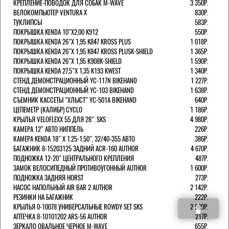
КРЕПЛЕНИЕ-ПОВОДОК ДЛЯ СОБАК M-WAVE
3 350Р.
ВЕЛОКОМПЬЮТЕР VENTURA Х
830Р.
ТУКЛИПСЫ
583Р.
ПОКРЫШКА KENDA 10"Х2,00 K912
550Р.
ПОКРЫШКА KENDA 26"Х 1,95 K847 KROSS PLUS
1 018Р.
ПОКРЫШКА KENDA 26"Х 1,95 K847 KROSS PLUSK-SHIELD
1 365Р.
ПОКРЫШКА KENDA 26"Х 1,95 K908K-SHIELD
1 590Р.
ПОКРЫШКА KENDA 27,5"Х 1,35 K193 KWEST
1 340Р.
СТЕНД ДЕМОНСТРАЦИОННЫЙ YC-117N BIKEHAND
1 227Р.
СТЕНД ДЕМОНСТРАЦИОННЫЙ YC-103 BIKEHAND
1 638Р.
СЪЕМНИК КАССЕТЫ "ХЛЫСТ" YC-501A BIKEHAND
640Р.
ЦЕПЕМЕТР (КАЛИБР) CYCLO
1 186Р.
КРЫЛЬЯ VELOFLEXX 55 ДЛЯ 28". SKS
4 980Р.
КАМЕРА 12" АВТО НИППЕЛЬ
226Р.
КАМЕРА KENDA 18" Х 1.25-1.50", 32/40-355 АВТО
386Р.
БАГАЖНИК 8-15203125 ЗАДНИЙ ACR-160 AUTHOR
4 670Р.
ПОДНОЖКА 12-20" ЦЕНТРАЛЬНОГО КРЕПЛЕНИЯ
487Р.
ЗАМОК ВЕЛОСИПЕДНЫЙ ПРОТИВОУГОННЫЙ AUTHOR
1 600Р.
ПОДНОЖКА ЗАДНЯЯ HORST
273Р.
НАСОС НАПОЛЬНЫЙ AIR BAR 2 AUTHOR
2 142Р.
РЕЗИНКИ НА БАГАЖНИК
222Р.
КРЫЛЬЯ 0-10078 УНИВЕРСАЛЬНЫЕ ROWDY SET SKS
2 680Р.
АПТЕЧКА 8-10101202 ARS-56 AUTHOR
217Р.
ЗЕРКАЛО ОВАЛЬНОЕ ЧЕРНОЕ M-WAVE
655Р.