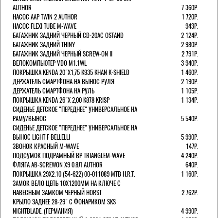
AUTHOR
7 360Р.
НАСОС AAP TWIN 2 AUTHOR
1 720Р.
НАСОС FLEXI TUBE M-WAVE
943Р.
БАГАЖНИК ЗАДНИЙ ЧЕРНЫЙ СD-20AC OSTAND
2 124Р.
БАГАЖНИК ЗАДНИЙ THINY
2 980Р.
БАГАЖНИК ЗАДНИЙ ЧЕРНЫЙ SCREW-ON II
2 791Р.
ВЕЛОКОМПЬЮТЕР VDO M1.1WL
3 940Р.
ПОКРЫШКА KENDA 20"Х1,75 K935 KHAN K-SHIELD
1 460Р.
ДЕРЖАТЕЛЬ СМАРТФОНА НА ВЫНОС РУЛЯ
2 190Р.
ДЕРЖАТЕЛЬ СМАРТФОНА НА РУЛЬ
1 105Р.
ПОКРЫШКА KENDA 26"Х 2,00 K878 KRISP
1 134Р.
СИДЕНЬЕ ДЕТСКОЕ "ПЕРЕДНЕЕ" УНИВЕРСАЛЬНОЕ НА
РАМУ/ВЫНОС
5 540Р.
СИДЕНЬЕ ДЕТСКОЕ "ПЕРЕДНЕЕ" УНИВЕРСАЛЬНОЕ НА
ВЫНОС LIGHT F BELLELLI
5 990Р.
ЗВОНОК КРАСНЫЙ M-WAVE
147Р.
ПОДСУМОК ПОДРАМНЫЙ BP TRIANGLEM-WAVE
4 240Р.
ФЛЯГА AB-SCREWON X9 0.8Л AUTHOR
640Р.
ПОКРЫШКА 29X2.10 (54-622) 00-011089 MTB H.R.T.
1 160Р.
ЗАМОК ВЕЛО ЦЕПЬ 10Х1200ММ НА КЛЮЧЕ С
НАВЕСНЫМ ЗАМКОМ ЧЕРНЫЙ HORST
2 762Р.
КРЫЛО ЗАДНЕЕ 28-29" С ФОНАРИКОМ SKS
NIGHTBLADE. (ГЕРМАНИЯ)
4 990Р.