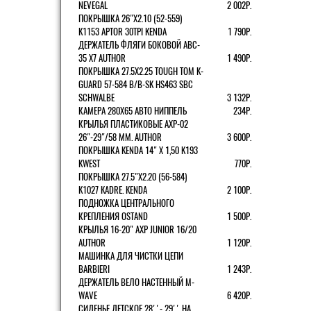
NEVEGAL
2 002Р.
ПОКРЫШКА 26"Х2.10 (52-559)
K1153 APTOR 30TPI KENDA
1 790Р.
ДЕРЖАТЕЛЬ ФЛЯГИ БОКОВОЙ ABC-
35 X7 AUTHOR
1 490Р.
ПОКРЫШКА 27.5X2.25 TOUGH TOM K-
GUARD 57-584 B/B-SK HS463 SBC
SCHWALBE
3 132Р.
КАМЕРА 280Х65 АВТО НИППЕЛЬ
234Р.
КРЫЛЬЯ ПЛАСТИКОВЫЕ AXP-02
26"-29"/58 ММ. AUTHOR
3 600Р.
ПОКРЫШКА KENDA 14" Х 1,50 K193
KWEST
770Р.
ПОКРЫШКА 27.5"Х2.20 (56-584)
K1027 KADRE. KENDA
2 100Р.
ПОДНОЖКА ЦЕНТРАЛЬНОГО
КРЕПЛЕНИЯ OSTAND
1 500Р.
КРЫЛЬЯ 16-20" AXP JUNIOR 16/20
AUTHOR
1 120Р.
МАШИНКА ДЛЯ ЧИСТКИ ЦЕПИ
BARBIERI
1 243Р.
ДЕРЖАТЕЛЬ ВЕЛО НАСТЕННЫЙ M-
WAVE
6 420Р.
СИДЕНЬЕ ДЕТСКОЕ 28''- 29'' НА