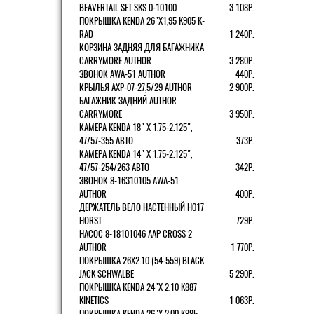
BEAVERTAIL SET SKS 0-10100
3 108Р.
ПОКРЫШКА KENDA 26"Х1,95 K905 K-
RAD
1 240Р.
КОРЗИНА ЗАДНЯЯ ДЛЯ БАГАЖНИКА
CARRYMORE AUTHOR
3 280Р.
ЗВОНОК AWA-51 AUTHOR
440Р.
КРЫЛЬЯ AXP-07-27,5/29 AUTHOR
2 900Р.
БАГАЖНИК ЗАДНИЙ AUTHOR
CARRYMORE
3 950Р.
КАМЕРА KENDA 18" Х 1.75-2.125",
47/57-355 АВТО
373Р.
КАМЕРА KENDA 14" Х 1.75-2.125",
47/57-254/263 АВТО
342Р.
ЗВОНОК 8-16310105 AWA-51
AUTHOR
400Р.
ДЕРЖАТЕЛЬ ВЕЛО НАСТЕННЫЙ H017
HORST
729Р.
НАСОС 8-18101046 AAP CROSS 2
AUTHOR
1 770Р.
ПОКРЫШКА 26X2.10 (54-559) BLACK
JACK SCHWALBE
5 290Р.
ПОКРЫШКА KENDA 24"Х 2,10 K887
KINETICS
1 063Р.
ПОКРЫШКА KENDA 26"Х 2,00 K885