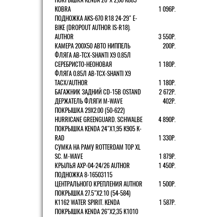
KOBRA
1 096Р.
ПОДНОЖКА AKS-670 R18 24-29" E-
BIKE (DROPOUT AUTHOR IS-R18).
AUTHOR
3 550Р.
КАМЕРА 200Х50 АВТО НИППЕЛЬ
200Р.
ФЛЯГА AB-TCX-SHANTI X9 0.85Л
СЕРЕБРИСТО-НЕОНОВАЯ
1 180Р.
ФЛЯГА 0.85Л AB-TCX-SHANTI X9
TACX/AUTHOR
1 180Р.
БАГАЖНИК ЗАДНИЙ CD-15B OSTAND
2 672Р.
ДЕРЖАТЕЛЬ ФЛЯГИ M-WAVE
402Р.
ПОКРЫШКА 29X2.00 (50-622)
HURRICANE GREENGUARD. SCHWALBE
4 890Р.
ПОКРЫШКА KENDA 24"Х1,95 K905 K-
RAD
1 330Р.
СУМКА НА РАМУ ROTTERDAM TOP XL
SC. M-WAVE
1 879Р.
КРЫЛЬЯ AXP-04-24/26 AUTHOR
1 450Р.
ПОДНОЖКА 8-16503115
ЦЕНТРАЛЬНОГО КРЕПЛЕНИЯ AUTHOR
1 500Р.
ПОКРЫШКА 27.5"Х2.10 (54-584)
K1162 WATER SPIRIT. KENDA
1 587Р.
ПОКРЫШКА KENDA 26"Х2,35 K1010