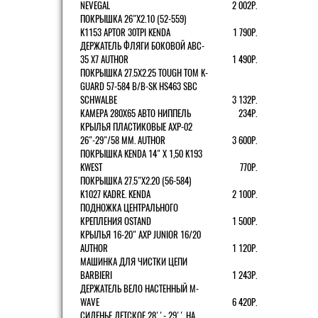
NEVEGAL
2 002Р.
ПОКРЫШКА 26"Х2.10 (52-559)
K1153 APTOR 30TPI KENDA
1 790Р.
ДЕРЖАТЕЛЬ ФЛЯГИ БОКОВОЙ ABC-
35 X7 AUTHOR
1 490Р.
ПОКРЫШКА 27.5X2.25 TOUGH TOM K-
GUARD 57-584 B/B-SK HS463 SBC
SCHWALBE
3 132Р.
КАМЕРА 280Х65 АВТО НИППЕЛЬ
234Р.
КРЫЛЬЯ ПЛАСТИКОВЫЕ AXP-02
26"-29"/58 ММ. AUTHOR
3 600Р.
ПОКРЫШКА KENDA 14" Х 1,50 K193
KWEST
770Р.
ПОКРЫШКА 27.5"Х2.20 (56-584)
K1027 KADRE. KENDA
2 100Р.
ПОДНОЖКА ЦЕНТРАЛЬНОГО
КРЕПЛЕНИЯ OSTAND
1 500Р.
КРЫЛЬЯ 16-20" AXP JUNIOR 16/20
AUTHOR
1 120Р.
МАШИНКА ДЛЯ ЧИСТКИ ЦЕПИ
BARBIERI
1 243Р.
ДЕРЖАТЕЛЬ ВЕЛО НАСТЕННЫЙ M-
WAVE
6 420Р.
СИДЕНЬЕ ДЕТСКОЕ 28''- 29'' НА