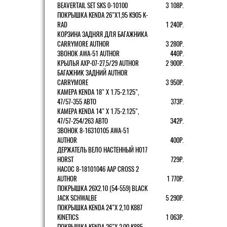
BEAVERTAIL SET SKS 0-10100
3 108Р.
ПОКРЫШКА KENDA 26"Х1,95 K905 K-
RAD
1 240Р.
КОРЗИНА ЗАДНЯЯ ДЛЯ БАГАЖНИКА
CARRYMORE AUTHOR
3 280Р.
ЗВОНОК AWA-51 AUTHOR
440Р.
КРЫЛЬЯ AXP-07-27,5/29 AUTHOR
2 900Р.
БАГАЖНИК ЗАДНИЙ AUTHOR
CARRYMORE
3 950Р.
КАМЕРА KENDA 18" Х 1.75-2.125",
47/57-355 АВТО
373Р.
КАМЕРА KENDA 14" Х 1.75-2.125",
47/57-254/263 АВТО
342Р.
ЗВОНОК 8-16310105 AWA-51
AUTHOR
400Р.
ДЕРЖАТЕЛЬ ВЕЛО НАСТЕННЫЙ H017
HORST
729Р.
НАСОС 8-18101046 AAP CROSS 2
AUTHOR
1 770Р.
ПОКРЫШКА 26X2.10 (54-559) BLACK
JACK SCHWALBE
5 290Р.
ПОКРЫШКА KENDA 24"Х 2,10 K887
KINETICS
1 063Р.
ПОКРЫШКА KENDA 26"Х 2,00 K885