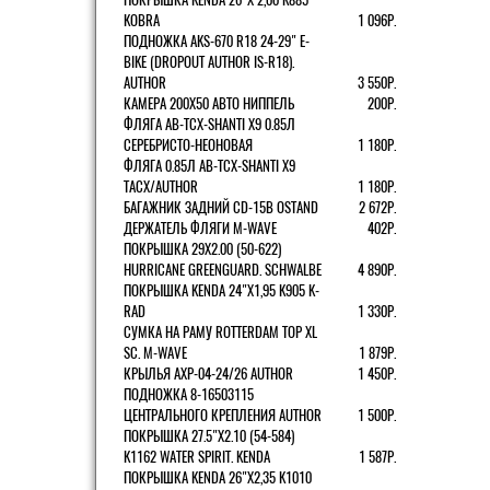
KOBRA
1 096Р.
ПОДНОЖКА AKS-670 R18 24-29" E-
BIKE (DROPOUT AUTHOR IS-R18).
AUTHOR
3 550Р.
КАМЕРА 200Х50 АВТО НИППЕЛЬ
200Р.
ФЛЯГА AB-TCX-SHANTI X9 0.85Л
СЕРЕБРИСТО-НЕОНОВАЯ
1 180Р.
ФЛЯГА 0.85Л AB-TCX-SHANTI X9
TACX/AUTHOR
1 180Р.
БАГАЖНИК ЗАДНИЙ CD-15B OSTAND
2 672Р.
ДЕРЖАТЕЛЬ ФЛЯГИ M-WAVE
402Р.
ПОКРЫШКА 29X2.00 (50-622)
HURRICANE GREENGUARD. SCHWALBE
4 890Р.
ПОКРЫШКА KENDA 24"Х1,95 K905 K-
RAD
1 330Р.
СУМКА НА РАМУ ROTTERDAM TOP XL
SC. M-WAVE
1 879Р.
КРЫЛЬЯ AXP-04-24/26 AUTHOR
1 450Р.
ПОДНОЖКА 8-16503115
ЦЕНТРАЛЬНОГО КРЕПЛЕНИЯ AUTHOR
1 500Р.
ПОКРЫШКА 27.5"Х2.10 (54-584)
K1162 WATER SPIRIT. KENDA
1 587Р.
ПОКРЫШКА KENDA 26"Х2,35 K1010