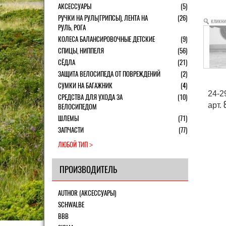
АКСЕССУАРЫ
(5)
РУЧКИ НА РУЛЬ(ГРИПСЫ), ЛЕНТА НА
(26)
кликни
РУЛЬ, РОГА
КОЛЕСА БАЛАНСИРОВОЧНЫЕ ДЕТСКИЕ
(9)
СПИЦЫ, НИППЕЛЯ
(56)
СЁДЛА
(21)
ЗАЩИТА ВЕЛОСИПЕДА ОТ ПОВРЕЖДЕНИЙ
(2)
СУМКИ НА БАГАЖНИК
(4)
24-2
СРЕДСТВА ДЛЯ УХОДА ЗА
(10)
арт.
ВЕЛОСИПЕДОМ
ШЛЕМЫ
(71)
ЗАПЧАСТИ
(77)
ЛЮБОЙ ТИП
ПРОИЗВОДИТЕЛЬ
AUTHOR (АКСЕССУАРЫ)
SCHWALBE
BBB