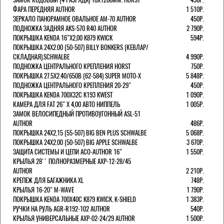
ФАРА ПЕРЕДНЯЯ AUTHOR
1 510Р.
ЗЕРКАЛО ПАНОРАМНОЕ ОВАЛЬНОЕ AM-70 AUTHOR
450Р.
ПОДНОЖКА ЗАДНЯЯ AKS-570 R40 AUTHOR
2 790Р.
ПОКРЫШКА KENDA 16"Х2,00 K879 KWICK
594Р.
ПОКРЫШКА 24X2.00 (50-507) BILLY BONKERS (КЕВЛАР/
СКЛАДНАЯ).SCHWALBE
4 990Р.
ПОДНОЖКА ЦЕНТРАЛЬНОГО КРЕПЛЕНИЯ HORST
750Р.
ПОКРЫШКА 27.5X2.40/650B (62-584) SUPER MOTO-X
5 848Р.
ПОДНОЖКА ЦЕНТРАЛЬНОГО КРЕПЛЕНИЯ 20-29"
450Р.
ПОКРЫШКА KENDA 700Х32С K193 KWEST
1 090Р.
КАМЕРА ДЛЯ FAT 26" X 4,00 АВТО НИППЕЛЬ
1 005Р.
ЗАМОК ВЕЛОСИПЕДНЫЙ ПРОТИВОУГОННЫЙ ASL-51
AUTHOR
486Р.
ПОКРЫШКА 24X2,15 (55-507) BIG BEN PLUS SCHWALBE
5 068Р.
ПОКРЫШКА 24X2.00 (50-507) BIG APPLE SCHWALBE
3 670Р.
ЗАЩИТА СИСТЕМЫ И ЦЕПИ ACO-AUTHOR 16"
1 550Р.
КРЫЛЬЯ 28'' ПОЛНОРАЗМЕРНЫЕ AXP-12-28/45
AUTHOR
2 210Р.
КРЕПЕЖ ДЛЯ БАГАЖНИКА XL
748Р.
КРЫЛЬЯ 16-20" M-WAVE
1 790Р.
ПОКРЫШКА KENDA 700Х40С K879 KWICK. K-SHIELD
1 383Р.
РУЧКИ НА РУЛЬ AGR-R192-102 AUTHOR
540Р.
КРЫЛЬЯ УНИВЕРСАЛЬНЫЕ AXP-02-24/29 AUTHOR
1 500Р.