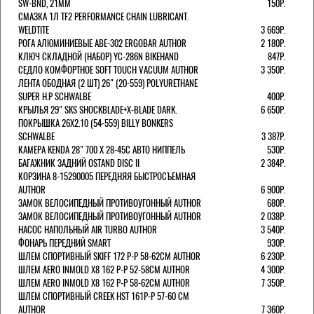
SW-BND, 21ММ
150Р.
СМАЗКА 1Л TF2 PERFORMANCE CHAIN LUBRICANT.
WELDTITE
3 669Р.
РОГА АЛЮМИНИЕВЫЕ ABE-302 ERGOBAR AUTHOR
2 180Р.
КЛЮЧ СКЛАДНОЙ (НАБОР) YC-286N BIKEHAND
847Р.
СЕДЛО КОМФОРТНОЕ SOFT TOUCH VACUUM AUTHOR
3 350Р.
ЛЕНТА ОБОДНАЯ (2 ШТ) 26" (20-559) POLYURETHANE
SUPER H.P SCHWALBE
400Р.
КРЫЛЬЯ 29" SKS SHOCKBLADE+X-BLADE DARK.
6 650Р.
ПОКРЫШКА 26X2.10 (54-559) BILLY BONKERS
SCHWALBE
3 387Р.
КАМЕРА KENDA 28" 700 Х 28-45С АВТО НИППЕЛЬ
530Р.
БАГАЖНИК ЗАДНИЙ OSTAND DISC II
2 384Р.
КОРЗИНА 8-15290005 ПЕРЕДНЯЯ БЫСТРОСЪЕМНАЯ
AUTHOR
6 900Р.
ЗАМОК ВЕЛОСИПЕДНЫЙ ПРОТИВОУГОННЫЙ AUTHOR
680Р.
ЗАМОК ВЕЛОСИПЕДНЫЙ ПРОТИВОУГОННЫЙ AUTHOR
2 038Р.
НАСОС НАПОЛЬНЫЙ AIR TURBO AUTHOR
3 540Р.
ФОНАРЬ ПЕРЕДНИЙ SMART
930Р.
ШЛЕМ СПОРТИВНЫЙ SKIFF 172 Р-Р 58-62СМ AUTHOR
6 230Р.
ШЛЕМ AERO INMOLD X8 162 Р-Р 52-58СМ AUTHOR
4 300Р.
ШЛЕМ AERO INMOLD X8 162 Р-Р 58-62СМ AUTHOR
7 350Р.
ШЛЕМ СПОРТИВНЫЙ CREEK HST 161Р-Р 57-60 СМ
AUTHOR
7 360Р.