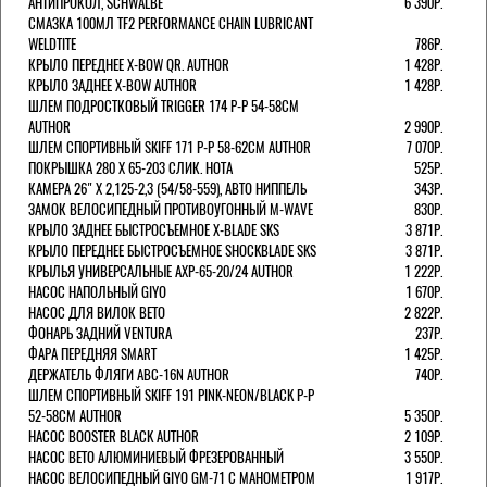
АНТИПРОКОЛ, SCHWALBE
6 390Р.
СМАЗКА 100МЛ TF2 PERFORMANCE CHAIN LUBRICANT
WELDTITE
786Р.
КРЫЛО ПЕРЕДНЕЕ X-BOW QR. AUTHOR
1 428Р.
КРЫЛО ЗАДНЕЕ X-BOW AUTHOR
1 428Р.
ШЛЕМ ПОДРОСТКОВЫЙ TRIGGER 174 Р-Р 54-58СМ
AUTHOR
2 990Р.
ШЛЕМ СПОРТИВНЫЙ SKIFF 171 Р-Р 58-62СМ AUTHOR
7 070Р.
ПОКРЫШКА 280 X 65-203 СЛИК. HOTA
525Р.
КАМЕРА 26" X 2,125-2,3 (54/58-559), АВТО НИППЕЛЬ
343Р.
ЗАМОК ВЕЛОСИПЕДНЫЙ ПРОТИВОУГОННЫЙ M-WAVE
830Р.
КРЫЛО ЗАДНЕЕ БЫСТРОСЪЕМНОЕ X-BLADE SKS
3 871Р.
КРЫЛО ПЕРЕДНЕЕ БЫСТРОСЪЕМНОЕ SHOCKBLADE SKS
3 871Р.
КРЫЛЬЯ УНИВЕРСАЛЬНЫЕ AXP-65-20/24 AUTHOR
1 222Р.
НАСОС НАПОЛЬНЫЙ GIYO
1 670Р.
НАСОС ДЛЯ ВИЛОК ВЕТО
2 822Р.
ФОНАРЬ ЗАДНИЙ VENTURA
237Р.
ФАРА ПЕРЕДНЯЯ SMART
1 425Р.
ДЕРЖАТЕЛЬ ФЛЯГИ ABC-16N AUTHOR
740Р.
ШЛЕМ СПОРТИВНЫЙ SKIFF 191 PINK-NEON/BLACK Р-Р
52-58СМ AUTHOR
5 350Р.
НАСОС BOOSTER BLACK AUTHOR
2 109Р.
НАСОС BETO АЛЮМИНИЕВЫЙ ФРЕЗЕРОВАННЫЙ
3 550Р.
НАСОС ВЕЛОСИПЕДНЫЙ GIYO GM-71 С МАНОМЕТРОМ
1 917Р.