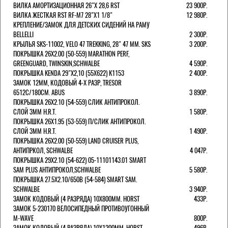
ВИЛКА АМОРТИЗАЦИОННАЯ 26"Х 28,6 RST
23 900Р.
ВИЛКА ЖЕСТКАЯ RST RF-M7 28"Х1 1/8"
12 980Р.
КРЕПЛЕНИЕ/ЗАМОК ДЛЯ ДЕТСКИХ СИДЕНИЙ НА РАМУ
BELLELLI
2 300Р.
КРЫЛЬЯ SKS-11002, VELO 47 TREKKING, 28" 47 ММ. SKS
3 200Р.
ПОКРЫШКА 26X2.00 (50-559) MARATHON PERF,
GREENGUARD, TWINSKIN,SCHWALBE
4 590Р.
ПОКРЫШКА KENDA 29"Х2,10 (55X622) K1153
2 400Р.
ЗАМОК 12ММ, КОДОВЫЙ 4-Х РАЗР, TRESOR
6512C/180СМ. ABUS
3 890Р.
ПОКРЫШКА 26X2.10 (54-559) СЛИК АНТИПРОКОЛ.
СЛОЙ 3ММ H.R.T.
1 580Р.
ПОКРЫШКА 26X1.95 (53-559) П/СЛИК АНТИПРОКОЛ.
СЛОЙ 3ММ H.R.T.
1 490Р.
ПОКРЫШКА 26X2.00 (50-559) LAND CRUISER PLUS,
АНТИПРКОЛ, SCHWALBE
4 047Р.
ПОКРЫШКА 29X2.10 (54-622) 05-11101143.01 SMART
SAM PLUS АНТИПРОКОЛ,SCHWALBE
5 580Р.
ПОКРЫШКА 27.5X2.10/650B (54-584) SMART SAM.
SCHWALBE
3 940Р.
ЗАМОК КОДОВЫЙ (4 РАЗРЯДА) 10Х800ММ. HORST
433Р.
ЗАМОК 5-230170 ВЕЛОСИПЕДНЫЙ ПРОТИВОУГОННЫЙ
M-WAVE
800Р.
ЗАМОК КОДОВЫЙ (4 РАЗРЯДА) 10Х1200ММ. HORST
496Р.