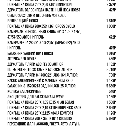
ПОКРЫШКА KENDA 26"Х 2,30 K1016 KINIPTION
2 372Р.
ДЕРЖАТЕЛЬ ВЕЛОСИПЕДА НАСТЕННЫЙ H09A HORST
427Р.
СЕДЛО 270Х158ММ GEL ОЧЕНЬ МЯГКОЕ. С
ВЕНТИЛЯЦИЕЙ HORST
1 610Р.
ПОКРЫШКА KENDA 700Х35С K161 CROSS CYCLO
1 050Р.
КАМЕРА АНТИПРОКОЛЬНАЯ KENDA 26" Х 1.75-2.125",
47/57-559 АВТО НИППЕЛЬ
672Р.
КАМЕРА KENDA 28-29" Х 1,9-2,35" (50/58-622) АВТО
НИППЕЛЬ
475Р.
БАГАЖНИК ЗАДНИЙ H041 HORST
1 916Р.
АПТЕЧКА RED DEVILS
430Р.
ДЕРЖАТЕЛЬ ФЛЯГИ АВС FLY 33 AUTHOR
1 182Р.
ШЛЕМ PULSE LED X8 185 Р-Р 52-58СМ AUTHOR
5 710Р.
ДЕРЖАТЕЛЬ ФЛЯГИ 8-14000221 ABC-16N AUTHOR
780Р.
НАСОС АЛЮМИНИЕВЫЙ С МАНОМЕТРОМ BETO
1 183Р.
БАГАЖНИК 8-15200213 ЗАДНИЙ ACR-25 AUTHOR
5 660Р.
КОЛЕСА БАЛАНСИРНЫЕ
540Р.
ЭКСЦЕНТРИК ДЛЯ БАГАЖНИКА M-WAVE
1 160Р.
ПОКРЫШКА KENDA 26"Х 1,95 K935 KHAN БЕЛАЯ
1 500Р.
ПОКРЫШКА KENDA 26"Х 2,10 K1109 60TPI KICK BACK
2 650Р.
ПОКРЫШКА KENDA 26"Х 2,125 K841A KOMFORT
1 126Р.
ПОКРЫШКА KENDA 700 Х 35С К1014 KLONDIKE
5 690Р.
ПЕРЕХОДНИК ДЛЯ НАСОСОВ, PRESTA-АВТО, ЛАТУНЬ