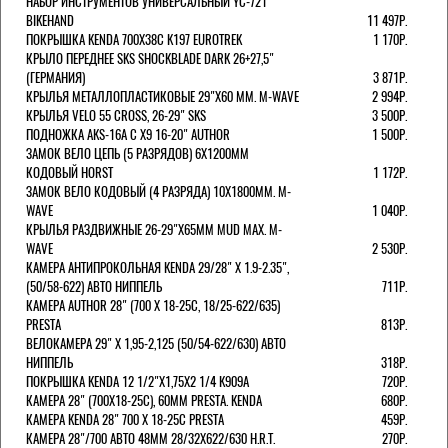
НАБОР ИНСТРУМЕНТОВ УНИВЕРСАЛЬНЫЙ YC-721
BIKEHAND
11 497Р.
ПОКРЫШКА KENDA 700Х38С K197 EUROTREK
1 170Р.
КРЫЛО ПЕРЕДНЕЕ SKS SHOCKBLADE DARK 26+27,5"
(ГЕРМАНИЯ)
3 871Р.
КРЫЛЬЯ МЕТАЛЛОПЛАСТИКОВЫЕ 29"Х60 ММ. M-WAVE
2 994Р.
КРЫЛЬЯ VELO 55 CROSS, 26-29" SKS
3 500Р.
ПОДНОЖКА AKS-16A C X9 16-20" AUTHOR
1 500Р.
ЗАМОК ВЕЛО ЦЕПЬ (5 РАЗРЯДОВ) 6Х1200ММ
КОДОВЫЙ HORST
1 172Р.
ЗАМОК ВЕЛО КОДОВЫЙ (4 РАЗРЯДА) 10Х1800ММ. M-
WAVE
1 040Р.
КРЫЛЬЯ РАЗДВИЖНЫЕ 26-29"Х65ММ MUD MAX. M-
WAVE
2 530Р.
КАМЕРА АНТИПРОКОЛЬНАЯ KENDA 29/28" Х 1.9-2.35",
(50/58-622) АВТО НИППЕЛЬ
711Р.
КАМЕРА AUTHOR 28" (700 Х 18-25С, 18/25-622/635)
PRESTA
813Р.
ВЕЛОКАМЕРА 29" X 1,95-2,125 (50/54-622/630) АВТО
НИППЕЛЬ
318Р.
ПОКРЫШКА KENDA 12 1/2"Х1,75X2 1/4 K909A
720Р.
КАМЕРА 28" (700Х18-25С), 60ММ PRESTA. KENDA
680Р.
КАМЕРА KENDA 28" 700 Х 18-25С PRESTA
459Р.
КАМЕРА 28"/700 АВТО 48ММ 28/32Х622/630 H.R.T.
270Р.