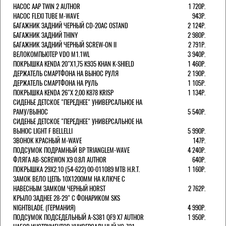
НАСОС AAP TWIN 2 AUTHOR
1 720Р.
НАСОС FLEXI TUBE M-WAVE
943Р.
БАГАЖНИК ЗАДНИЙ ЧЕРНЫЙ СD-20AC OSTAND
2 124Р.
БАГАЖНИК ЗАДНИЙ THINY
2 980Р.
БАГАЖНИК ЗАДНИЙ ЧЕРНЫЙ SCREW-ON II
2 791Р.
ВЕЛОКОМПЬЮТЕР VDO M1.1WL
3 940Р.
ПОКРЫШКА KENDA 20"Х1,75 K935 KHAN K-SHIELD
1 460Р.
ДЕРЖАТЕЛЬ СМАРТФОНА НА ВЫНОС РУЛЯ
2 190Р.
ДЕРЖАТЕЛЬ СМАРТФОНА НА РУЛЬ
1 105Р.
ПОКРЫШКА KENDA 26"Х 2,00 K878 KRISP
1 134Р.
СИДЕНЬЕ ДЕТСКОЕ "ПЕРЕДНЕЕ" УНИВЕРСАЛЬНОЕ НА
РАМУ/ВЫНОС
5 540Р.
СИДЕНЬЕ ДЕТСКОЕ "ПЕРЕДНЕЕ" УНИВЕРСАЛЬНОЕ НА
ВЫНОС LIGHT F BELLELLI
5 990Р.
ЗВОНОК КРАСНЫЙ M-WAVE
147Р.
ПОДСУМОК ПОДРАМНЫЙ BP TRIANGLEM-WAVE
4 240Р.
ФЛЯГА AB-SCREWON X9 0.8Л AUTHOR
640Р.
ПОКРЫШКА 29X2.10 (54-622) 00-011089 MTB H.R.T.
1 160Р.
ЗАМОК ВЕЛО ЦЕПЬ 10Х1200ММ НА КЛЮЧЕ С
НАВЕСНЫМ ЗАМКОМ ЧЕРНЫЙ HORST
2 762Р.
КРЫЛО ЗАДНЕЕ 28-29" С ФОНАРИКОМ SKS
NIGHTBLADE. (ГЕРМАНИЯ)
4 990Р.
ПОДСУМОК ПОДСЕДЕЛЬНЫЙ A-S381 QF9 X7 AUTHOR
1 950Р.