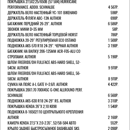
ПОКРЫШКА 27.5X2.25/650B (57 584) HURRICANE
PERFORMANCE. ADDIX. SCHWALBE
4 567Р.
ДЕРЖАТЕЛЬ ВЕЛО НАСТЕННЫЙ YC-101 BIKEHAND
598Р.
ДЕРЖАТЕЛЬ ФЛЯГИ ABC-13N AUTHOR
690Р.
БАГАЖНИК ПЕРЕДНИЙ 26-29". AUTHOR
6 586Р.
ЗВОНОК МИНИ D=35 ММ
58Р.
ДЕРЖАТЕЛЬ ВЕЛО НАСТЕННЫЙ ТОРЦЕВОЙ HORST
786Р.
ПОДНОЖКА 20-29" РЕГУЛИРУЕМАЯ ECO OSTAND
1 500Р.
ПОДНОЖКА AKS-570 R18 24-29". ЧЕРНАЯ AUTHOR
3 190Р.
БАГАЖНИК НА ВИЛКУ 206-125ММ ACR-F05-ALU СО
СТРОПАМИ. AUTHOR
5 190Р.
ШЛЕМ FREERIDE/DH FULLFACE ABS-HARD SHELL, 52-
54СМ. AUTHOR
9 970Р.
ШЛЕМ FREERIDE/DH FULLFACE ABS-HARD SHELL, 56-
58СМ. AUTHOR
8 970Р.
СУМКА НА ПОЯС A-L GATE V=2.6Л. AUTHOR
4 422Р.
ПОКРЫШКА 28X1.70 700X45C G-ONE ALLROUND PERF.
SCHWALBE
6 560Р.
ПОДНОЖКА AKS-630 R18 24-29" RS. AUTHOR
3 310Р.
ПОКРЫШКА KENDA 26"Х 2,10 K898
1 540Р.
ПОДНОЖКА 8-16502110 ЦЕНТРАЛЬНОГО КРЕПЛЕНИЯ
AUTHOR
2 160Р.
КАМЕРА KENDA 27,5"Х 2.0-2.35", 52/58-584 АВТО
552Р.
КРЫЛО ЗАДНЕЕ БЫСТРОСЪЕМНОЕ DASHBLADE SKS
2 090Р.