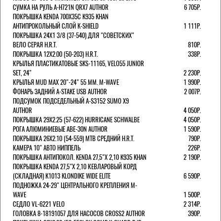
СУМКА НА РУЛЬ A-H721N QRX7 AUTHOR
6 705Р.
ПОКРЫШКА KENDA 700Х35С K935 KHAN
АНТИПРОКОЛЬНЫЙ СЛОЙ K-SHIELD
1 111Р.
ПОКРЫШКА 24X1 3/8 (37-540) ДЛЯ "СОВЕТСКИХ"
ВЕЛО СЕРАЯ H.R.T.
810Р.
ПОКРЫШКА 12X2.00 (50-203) H.R.T.
338Р.
КРЫЛЬЯ ПЛАСТИКАТОВЫЕ SKS-11165, VELO55 JUNIOR
SET, 24"
2 230Р.
КРЫЛЬЯ MUD MAX 20"-24" 55 ММ. M-WAVE
1 990Р.
ФОНАРЬ ЗАДНИЙ A-STAKE USB AUTHOR
2 007Р.
ПОДСУМОК ПОДСЕДЕЛЬНЫЙ A-S3152 SUMO X9
AUTHOR
4 050Р.
ПОКРЫШКА 29X2.25 (57-622) HURRICANE SCHWALBE
4 050Р.
РОГА АЛЮМИНИЕВЫЕ ABE-30N AUTHOR
1 590Р.
ПОКРЫШКА 26X2.10 (54-559) MTB СРЕДНИЙ H.R.T.
790Р.
КАМЕРА 10" АВТО НИППЕЛЬ
226Р.
ПОКРЫШКА АНТИПОКОЛ. KENDA 27,5"Х 2,10 K935 KHAN
2 190Р.
ПОКРЫШКА KENDA 27,5"Х 2,10 КЕВЛАРОВЫЙ КОРД
(СКЛАДНАЯ) K1013 KLONDIKE WIDE ELITE
6 590Р.
ПОДНОЖКА 24-29" ЦЕНТРАЛЬНОГО КРЕПЛЕНИЯ M-
WAVE
1 500Р.
СЕДЛО VL-6221 VELO
2 314Р.
ГОЛОВКА 8-18191057 ДЛЯ НАСОСОВ CROSS2 AUTHOR
390Р.