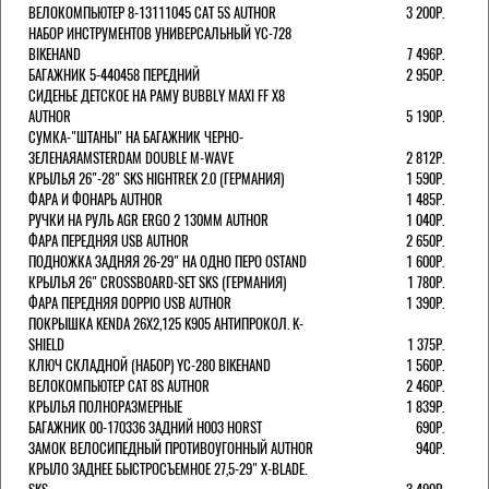
ВЕЛОКОМПЬЮТЕР 8-13111045 CAT 5S AUTHOR
3 200Р.
НАБОР ИНСТРУМЕНТОВ УНИВЕРСАЛЬНЫЙ YC-728
BIKEHAND
7 496Р.
БАГАЖНИК 5-440458 ПЕРЕДНИЙ
2 950Р.
СИДЕНЬЕ ДЕТСКОЕ НА РАМУ BUBBLY MAXI FF X8
AUTHOR
5 190Р.
СУМКА-"ШТАНЫ" НА БАГАЖНИК ЧЕРНО-
ЗЕЛЕНАЯAMSTERDAM DOUBLE M-WAVE
2 812Р.
КРЫЛЬЯ 26"-28" SKS HIGHTREK 2.0 (ГЕРМАНИЯ)
1 590Р.
ФАРА И ФОНАРЬ AUTHOR
1 485Р.
РУЧКИ НА РУЛЬ AGR ERGO 2 130ММ AUTHOR
1 040Р.
ФАРА ПЕРЕДНЯЯ USB AUTHOR
2 650Р.
ПОДНОЖКА ЗАДНЯЯ 26-29" НА ОДНО ПЕРО OSTAND
1 600Р.
КРЫЛЬЯ 26" CROSSBOARD-SET SKS (ГЕРМАНИЯ)
1 780Р.
ФАРА ПЕРЕДНЯЯ DOPPIO USB AUTHOR
1 390Р.
ПОКРЫШКА KENDA 26Х2,125 K905 АНТИПРОКОЛ. K-
SHIELD
1 375Р.
КЛЮЧ СКЛАДНОЙ (НАБОР) YC-280 BIKEHAND
1 560Р.
ВЕЛОКОМПЬЮТЕР CAT 8S AUTHOR
2 460Р.
КРЫЛЬЯ ПОЛНОРАЗМЕРНЫЕ
1 839Р.
БАГАЖНИК 00-170336 ЗАДНИЙ H003 HORST
690Р.
ЗАМОК ВЕЛОСИПЕДНЫЙ ПРОТИВОУГОННЫЙ AUTHOR
940Р.
КРЫЛО ЗАДНЕЕ БЫСТРОСЪЕМНОЕ 27,5-29" X-BLADE.