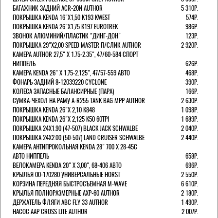
БАГАЖНИК ЗАДНИЙ ACR-20N AUTHOR
5 310Р.
ПОКРЫШКА KENDA 16"Х1,50 K193 KWEST
574Р.
ПОКРЫШКА KENDA 26"Х1,75 K197 EUROTREK
986Р.
ЗВОНОК АЛЮМИНИЙ/ПЛАСТИК "ДИНГ-ДОН"
123Р.
ПОКРЫШКА 29"Х2,00 SPEED MASTER П/СЛИК AUTHOR
2 920Р.
КАМЕРА AUTHOR 27,5" Х 1.75-2.35", 47/60-584 СПОРТ
НИППЕЛЬ
626Р.
КАМЕРА KENDA 26" Х 1.75-2.125", 47/57-559 АВТО
468Р.
ФОНАРЬ ЗАДНИЙ 8-12039220 CYCLONE
390Р.
КОЛЕСА ЗАПАСНЫЕ БАЛАНСИРНЫЕ (ПАРА)
166Р.
CУМКА-ЧЕХОЛ НА РАМУ A-R255 TANK BAG MPP AUTHOR
2 630Р.
ПОКРЫШКА KENDA 26"Х 2,10 K848
1 098Р.
ПОКРЫШКА KENDA 26"Х 2,125 K50 60TPI
1 689Р.
ПОКРЫШКА 24X1.90 (47-507) BLACK JACK SCHWALBE
2 040Р.
ПОКРЫШКА 24X2.00 (50-507) LAND CRUISER SCHWALBE
2 440Р.
КАМЕРА АНТИПРОКОЛЬНАЯ KENDA 28" 700 Х 28-45C
АВТО НИППЕЛЬ
658Р.
ВЕЛОКАМЕРА KENDA 20" Х 3,00", 68-406 АВТО
696Р.
КРЫЛЬЯ 00-170280 УНИВЕРСАЛЬНЫЕ HORST
2 550Р.
КОРЗИНА ПЕРЕДНЯЯ БЫСТРОСЪЕМНАЯ M-WAVE
6 610Р.
КРЫЛЬЯ ПОЛНОРАЗМЕРНЫЕ AXP-60 AUTHOR
2 180Р.
ДЕРЖАТЕЛЬ ФЛЯГИ АВС FLY 33 AUTHOR
1 490Р.
НАСОС AAP CROSS LITE AUTHOR
2 007Р.