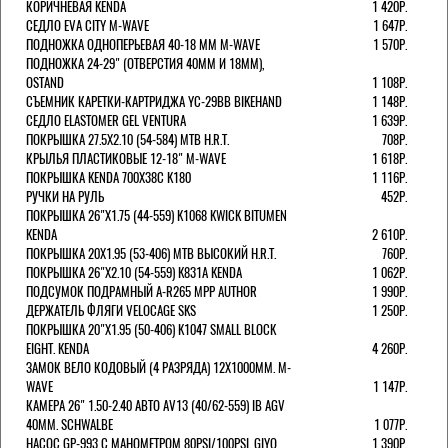
КОРИЧНЕВАЯ KENDA
1 420Р.
СЕДЛО EVA CITY M-WAVE
1 647Р.
ПОДНОЖКА ОДНОПЕРЬЕВАЯ 40-18 ММ M-WAVE
1 570Р.
ПОДНОЖКА 24-29" (ОТВЕРСТИЯ 40ММ И 18ММ),
OSTAND
1 108Р.
СЪЕМНИК КАРЕТКИ-КАРТРИДЖА YC-29BB BIKEHAND
1 148Р.
СЕДЛО ELASTOMER GEL VENTURA
1 639Р.
ПОКРЫШКА 27.5X2.10 (54-584) MTB H.R.T.
708Р.
КРЫЛЬЯ ПЛАСТИКОВЫЕ 12-18" M-WAVE
1 618Р.
ПОКРЫШКА KENDA 700Х38С K180
1 116Р.
РУЧКИ НА РУЛЬ
452Р.
ПОКРЫШКА 26"Х1.75 (44-559) K1068 KWICK BITUMEN
KENDA
2 610Р.
ПОКРЫШКА 20X1.95 (53-406) MTB ВЫСОКИЙ H.R.T.
760Р.
ПОКРЫШКА 26"Х2.10 (54-559) K831A KENDA
1 062Р.
ПОДСУМОК ПОДРАМНЫЙ A-R265 MPP AUTHOR
1 990Р.
ДЕРЖАТЕЛЬ ФЛЯГИ VELOCAGE SKS
1 250Р.
ПОКРЫШКА 20"Х1.95 (50-406) K1047 SMALL BLOCK
EIGHT. KENDA
4 260Р.
ЗАМОК ВЕЛО КОДОВЫЙ (4 РАЗРЯДА) 12Х1000ММ. M-
WAVE
1 147Р.
КАМЕРА 26" 1.50-2.40 АВТО AV13 (40/62-559) IB AGV
40MM. SCHWALBE
1 077Р.
НАСОС GP-993 С МАНОМЕТРОМ 80PSI/100PSI. GIYO
1 390Р.