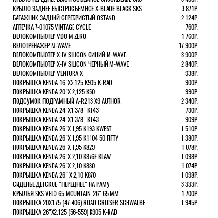
КРЫЛО ЗАДНЕЕ БЫСТРОСЪЕМНОЕ X-BLADE BLACK SKS
3 871Р.
БАГАЖНИК ЗАДНИЙ СЕРЕБРИСТЫЙ OSTAND
2 124Р.
АПТЕЧКА 7-01075 VINTAGE CYCLE
760Р.
ВЕЛОКОМПЬЮТЕР VDO M ZERO
1 760Р.
ВЕЛОТРЕНАЖЕР M-WAVE
17 900Р.
ВЕЛОКОМПЬЮТЕР X-IV SILICON СИНИЙ M-WAVE
3 900Р.
ВЕЛОКОМПЬЮТЕР X-IV SILICON ЧЕРНЫЙ M-WAVE
2 840Р.
ВЕЛОКОМПЬЮТЕР VENTURA Х
938Р.
ПОКРЫШКА KENDA 16"Х2,125 K905 K-RAD
900Р.
ПОКРЫШКА KENDA 20"Х 2,125 K50
990Р.
ПОДСУМОК ПОДРАМНЫЙ A-R213 X9 AUTHOR
2 340Р.
ПОКРЫШКА KENDA 24"Х1 3/8" K143
730Р.
ПОКРЫШКА KENDA 24"Х1 3/8" K143
909Р.
ПОКРЫШКА KENDA 26"Х 1,95 K193 KWEST
1 510Р.
ПОКРЫШКА KENDA 26"Х 1,95 K1104 50 FIFTY
1 380Р.
ПОКРЫШКА KENDA 26"Х 1,95 K829
1 078Р.
ПОКРЫШКА KENDA 26"Х 2,10 K876F KLAW
1 098Р.
ПОКРЫШКА KENDA 26"Х 2,10 K880
1 074Р.
ПОКРЫШКА KENDA 26" Х 2,10 K870
1 098Р.
СИДЕНЬЕ ДЕТСКОЕ "ПЕРЕДНЕЕ" НА РАМУ
3 333Р.
КРЫЛЬЯ SKS VELO 65 MOUNTAIN, 26" 65 ММ
1 700Р.
ПОКРЫШКА 20X1.75 (47-406) ROAD CRUISER SCHWALBE
1 945Р.
ПОКРЫШКА 26"Х2.125 (56-559) K905 K-RAD