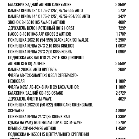
БАГАЖНИК ЗАДНИЙ AUTHOR CARRYMORE
3 950Р.
КАМЕРА KENDA 18" Х 1.75-2.125", 47/57-355 АВТО
373Р.
КАМЕРА KENDA 14" Х 1.75-2.125", 47/57-254/263 АВТО
342Р.
ЗВОНОК 8-16310105 AWA-51 AUTHOR
400Р.
ДЕРЖАТЕЛЬ ВЕЛО НАСТЕННЫЙ H017 HORST
729Р.
НАСОС 8-18101046 AAP CROSS 2 AUTHOR
1 770Р.
ПОКРЫШКА 26X2.10 (54-559) BLACK JACK SCHWALBE
5 290Р.
ПОКРЫШКА KENDA 24"Х 2,10 K887 KINETICS
1 063Р.
ПОКРЫШКА KENDA 26"Х 2,00 K885 KOBRA
1 096Р.
ПОДНОЖКА AKS-670 R18 24-29" E-BIKE (DROPOUT
AUTHOR IS-R18). AUTHOR
3 550Р.
КАМЕРА 200Х50 АВТО НИППЕЛЬ
200Р.
ФЛЯГА AB-TCX-SHANTI X9 0.85Л СЕРЕБРИСТО-
НЕОНОВАЯ
1 180Р.
ФЛЯГА 0.85Л AB-TCX-SHANTI X9 TACX/AUTHOR
1 180Р.
БАГАЖНИК ЗАДНИЙ CD-15B OSTAND
2 672Р.
ДЕРЖАТЕЛЬ ФЛЯГИ M-WAVE
402Р.
ПОКРЫШКА 29X2.00 (50-622) HURRICANE GREENGUARD.
SCHWALBE
4 890Р.
ПОКРЫШКА KENDA 24"Х1,95 K905 K-RAD
1 330Р.
СУМКА НА РАМУ ROTTERDAM TOP XL SC. M-WAVE
1 879Р.
КРЫЛЬЯ AXP-04-24/26 AUTHOR
1 450Р.
ПОДНОЖКА 8-16503115 ЦЕНТРАЛЬНОГО КРЕПЛЕНИЯ