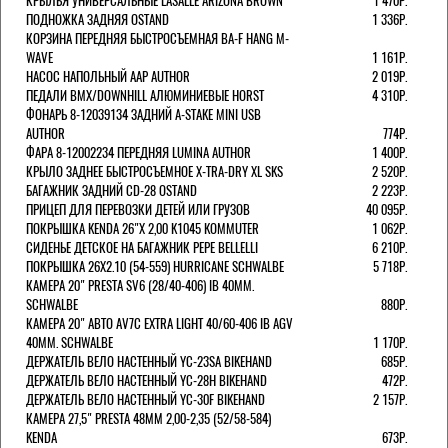
КРЫЛЬЯ УНИВЕРСАЛЬНЫЕ LASALLE ARIZONA BROWN
1 470Р.
ПОДНОЖКА ЗАДНЯЯ OSTAND
1 336Р.
КОРЗИНА ПЕРЕДНЯЯ БЫСТРОСЪЕМНАЯ BA-F HANG M-
WAVE
1 161Р.
НАСОС НАПОЛЬНЫЙ AAP AUTHOR
2 019Р.
ПЕДАЛИ BMX/DOWNHILL АЛЮМИНИЕВЫЕ HORST
4 310Р.
ФОНАРЬ 8-12039134 ЗАДНИЙ A-STAKE MINI USB
AUTHOR
774Р.
ФАРА 8-12002234 ПЕРЕДНЯЯ LUMINA AUTHOR
1 400Р.
КРЫЛО ЗАДНЕЕ БЫСТРОСЪЕМНОЕ X-TRA-DRY XL SKS
2 520Р.
БАГАЖНИК ЗАДНИЙ CD-28 OSTAND
2 223Р.
ПРИЦЕП ДЛЯ ПЕРЕВОЗКИ ДЕТЕЙ ИЛИ ГРУЗОВ
40 095Р.
ПОКРЫШКА KENDA 26"Х 2,00 K1045 KOMMUTER
1 062Р.
СИДЕНЬЕ ДЕТСКОЕ НА БАГАЖНИК PEPE BELLELLI
6 210Р.
ПОКРЫШКА 26X2.10 (54-559) HURRICANE SCHWALBE
5 718Р.
КАМЕРА 20" PRESTA SV6 (28/40-406) IB 40MM.
SCHWALBE
880Р.
КАМЕРА 20" АВТО AV7C EXTRA LIGHT 40/60-406 IB AGV
40MM. SCHWALBE
1 170Р.
ДЕРЖАТЕЛЬ ВЕЛО НАСТЕННЫЙ YC-23SA BIKEHAND
685Р.
ДЕРЖАТЕЛЬ ВЕЛО НАСТЕННЫЙ YC-28H BIKEHAND
472Р.
ДЕРЖАТЕЛЬ ВЕЛО НАСТЕННЫЙ YC-30F BIKEHAND
2 157Р.
КАМЕРА 27,5" PRESTA 48ММ 2,00-2,35 (52/58-584)
KENDA
673Р.