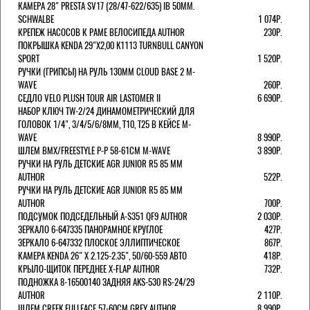
КАМЕРА 28" PRESTA SV17 (28/47-622/635) IB 50MM.
SCHWALBE
1 074Р.
КРЕПЕЖ НАСОСОВ К РАМЕ ВЕЛОСИПЕДА AUTHOR
230Р.
ПОКРЫШКА KENDA 29"Х2,00 K1113 TURNBULL CANYON
SPORT
1 520Р.
РУЧКИ (ГРИПСЫ) НА РУЛЬ 130ММ CLOUD BASE 2 M-
WAVE
260Р.
СЕДЛО VELO PLUSH TOUR AIR LASTOMER II
6 690Р.
НАБОР КЛЮЧ TW-2/24 ДИНАМОМЕТРИЧЕСКИЙ ДЛЯ
ГОЛОВОК 1/4", 3/4/5/6/8ММ, T10, T25 В КЕЙСЕ M-
WAVE
8 990Р.
ШЛЕМ ВМХ/FREESTYLE Р-Р 58-61СМ M-WAVE
3 890Р.
РУЧКИ НА РУЛЬ ДЕТСКИЕ AGR JUNIOR R5 85 ММ
AUTHOR
522Р.
РУЧКИ НА РУЛЬ ДЕТСКИЕ AGR JUNIOR R5 85 ММ
AUTHOR
700Р.
ПОДСУМОК ПОДСЕДЕЛЬНЫЙ A-S351 QF9 AUTHOR
2 030Р.
ЗЕРКАЛО 6-647335 ПАНОРАМНОЕ КРУГЛОЕ
427Р.
ЗЕРКАЛО 6-647332 ПЛОСКОЕ ЭЛЛИПТИЧЕСКОЕ
867Р.
КАМЕРА KENDA 26" Х 2.125-2.35", 50/60-559 АВТО
418Р.
КРЫЛО-ЩИТОК ПЕРЕДНЕЕ X-FLAP AUTHOR
732Р.
ПОДНОЖКА 8-16500140 ЗАДНЯЯ AKS-530 RS-24/29
AUTHOR
2 110Р.
ШЛЕМ CREEK FULLFACE 57-60СМ GREY AUTHOR
8 990Р.