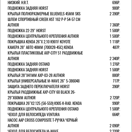
НИЗКИЙ. H.R.T.
696Р.
ПОДНОЖКА ЗАДНЯЯ HORST
900Р.
КРЫЛЬЯ ПОЛНОРАЗМЕРНЫЕ BLUEMELS 45MM SKS
2 390Р.
ШЛЕМ СПОРТИВНЫЙ CREEK HST 162 Р-Р 54-57 СМ
AUTHOR
7 360Р.
ПОДНОЖКА 22-29" HORST
1 500Р.
ПОДНОЖКА ЦЕНТРАЛЬНОГО КРЕПЛЕНИЯ AUTHOR
1 500Р.
ПОКРЫШКА KENDA 26"Х 2,10 K901F KOYOTE
1 118Р.
КАМЕРА 28" АВТО 48ММ (700Х28-45С) KENDA
487Р.
КРЫЛЬЯ ПЛАСТИКОВЫЕ AXP-CITY 51 РАЗДВИЖНЫЕ
AUTHOR
2 340Р.
ПОДНОЖКА ЗАДНЯЯ OSTAND
1 276Р.
ПОДНОЖКА ЗАДНЯЯ HORST
1 500Р.
КРЫЛЬЯ 28"Х41ММ AXP-03-28 AUTHOR
880Р.
КРЫЛЬЯ УНИВЕРСАЛЬНЫЕ M-WAVE 26" 5-386048
717Р.
ЗАЩИТА ЗАДНЕГО ПЕРЕКЛЮЧАТЕЛЯ HORST
390Р.
КРЫЛЬЯ РАЗДВИЖНЫЕ AXP-CITY 60 BLACK 26-
29"Х60ММ AUTHOR
2 720Р.
ПОКРЫШКА 26"Х2.125 (56-559) K905 K-RAD. KENDA
990Р.
ПОДНОЖКА ЦЕНТРАЛЬНОГО КРЕПЛЕНИЯ OSTAND
1 500Р.
ЧЕХОЛ ДЛЯ ВЕЛОСИПЕДА VENTURA
664Р.
НАСОС AAP CROSS COMPOSITE Т-РУЧКА ЧЕРНЫЙ
AUTHOR
2 090Р.
ЧЕХОЛ ДЛЯ ВЕЛОСИПЕДА M-WAVE
2 320Р.