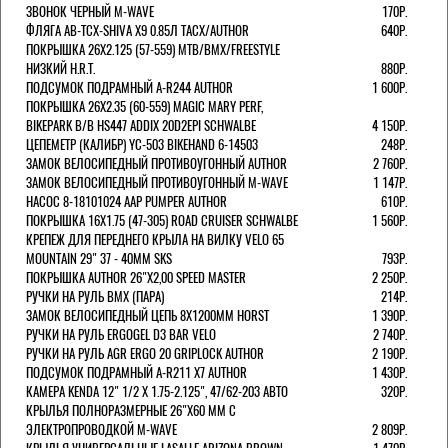
ЗВОНОК ЧЕРНЫЙ M-WAVE
170Р.
ФЛЯГА AB-TCX-SHIVA X9 0.85Л TACX/AUTHOR
640Р.
ПОКРЫШКА 26X2.125 (57-559) MTB/BMX/FREESTYLE
НИЗКИЙ H.R.T.
880Р.
ПОДСУМОК ПОДРАМНЫЙ A-R244 AUTHOR
1 600Р.
ПОКРЫШКА 26X2.35 (60-559) MAGIC MARY PERF,
BIKEPARK B/B HS447 ADDIX 20D2EPI SCHWALBE
4 150Р.
ЦЕПЕМЕТР (КАЛИБР) YC-503 BIKEHAND 6-14503
248Р.
ЗАМОК ВЕЛОСИПЕДНЫЙ ПРОТИВОУГОННЫЙ AUTHOR
2 760Р.
ЗАМОК ВЕЛОСИПЕДНЫЙ ПРОТИВОУГОННЫЙ M-WAVE
1 147Р.
НАСОС 8-18101024 AAP PUMPER AUTHOR
610Р.
ПОКРЫШКА 16X1.75 (47-305) ROAD CRUISER SCHWALBE
1 560Р.
КРЕПЕЖ ДЛЯ ПЕРЕДНЕГО КРЫЛА НА ВИЛКУ VELO 65
MOUNTAIN 29" 37 - 40ММ SKS
793Р.
ПОКРЫШКА AUTHOR 26"Х2,00 SPEED MASTER
2 250Р.
РУЧКИ НА РУЛЬ BMX (ПАРА)
214Р.
ЗАМОК ВЕЛОCИПЕДНЫЙ ЦЕПЬ 8Х1200ММ HORST
1 390Р.
РУЧКИ НА РУЛЬ ERGOGEL D3 BAR VELO
2 740Р.
РУЧКИ НА РУЛЬ AGR ERGO 20 GRIPLOCK AUTHOR
2 190Р.
ПОДСУМОК ПОДРАМНЫЙ A-R211 X7 AUTHOR
1 430Р.
КАМЕРА KENDA 12" 1/2 Х 1.75-2.125", 47/62-203 АВТО
320Р.
КРЫЛЬЯ ПОЛНОРАЗМЕРНЫЕ 26"Х60 ММ С
ЭЛЕКТРОПРОВОДКОЙ M-WAVE
2 809Р.