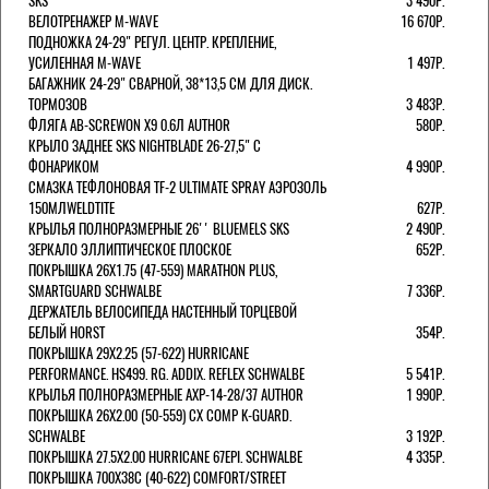
SKS
3 490Р.
ВЕЛОТРЕНАЖЕР M-WAVE
16 670Р.
ПОДНОЖКА 24-29" РЕГУЛ. ЦЕНТР. КРЕПЛЕНИЕ,
УСИЛЕННАЯ M-WAVE
1 497Р.
БАГАЖНИК 24-29" СВАРНОЙ, 38*13,5 СМ ДЛЯ ДИСК.
ТОРМОЗОВ
3 483Р.
ФЛЯГА AB-SCREWON X9 0.6Л AUTHOR
580Р.
КРЫЛО ЗАДНЕЕ SKS NIGHTBLADE 26-27,5" С
ФОНАРИКОМ
4 990Р.
СМАЗКА ТЕФЛОНОВАЯ TF-2 ULTIMATE SPRAY АЭРОЗОЛЬ
150МЛWELDTITE
627Р.
КРЫЛЬЯ ПОЛНОРАЗМЕРНЫЕ 26'' BLUEMELS SKS
2 490Р.
ЗЕРКАЛО ЭЛЛИПТИЧЕСКОЕ ПЛОСКОЕ
652Р.
ПОКРЫШКА 26X1.75 (47-559) MARATHON PLUS,
SMARTGUARD SCHWALBE
7 336Р.
ДЕРЖАТЕЛЬ ВЕЛОCИПЕДА НАСТЕННЫЙ ТОРЦЕВОЙ
БЕЛЫЙ HORST
354Р.
ПОКРЫШКА 29X2.25 (57-622) HURRICANE
PERFORMANCE. HS499. RG. ADDIX. REFLEX SCHWALBE
5 541Р.
КРЫЛЬЯ ПОЛНОРАЗМЕРНЫЕ AXP-14-28/37 AUTHOR
1 990Р.
ПОКРЫШКА 26X2.00 (50-559) CX COMP K-GUARD.
SCHWALBE
3 192Р.
ПОКРЫШКА 27.5X2.00 HURRICANE 67EPI. SCHWALBE
4 335Р.
ПОКРЫШКА 700X38С (40-622) COMFORT/STREET