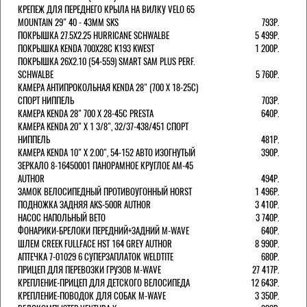
КРЕПЕЖ ДЛЯ ПЕРЕДНЕГО КРЫЛА НА ВИЛКУ VELO 65
MOUNTAIN 29" 40 - 43ММ SKS
793Р.
ПОКРЫШКА 27.5X2.25 HURRICANE SCHWALBE
5 499Р.
ПОКРЫШКА KENDA 700Х28С K193 KWEST
1 200Р.
ПОКРЫШКА 26X2.10 (54-559) SMART SAM PLUS PERF.
SCHWALBE
5 760Р.
КАМЕРА АНТИПРОКОЛЬНАЯ KENDA 28" (700 Х 18-25C)
СПОРТ НИППЕЛЬ
703Р.
КАМЕРА KENDA 28" 700 Х 28-45С PRESTA
640Р.
КАМЕРА KENDA 20" Х 1 3/8", 32/37-438/451 СПОРТ
НИППЕЛЬ
481Р.
КАМЕРА KENDA 10" Х 2.00", 54-152 АВТО ИЗОГНУТЫЙ
390Р.
ЗЕРКАЛО 8-16450001 ПАНОРАМНОЕ КРУГЛОЕ AM-45
AUTHOR
494Р.
ЗАМОК ВЕЛОСИПЕДНЫЙ ПРОТИВОУГОННЫЙ HORST
1 496Р.
ПОДНОЖКА ЗАДНЯЯ AKS-500R AUTHOR
3 410Р.
НАСОС НАПОЛЬНЫЙ BETO
3 740Р.
ФОНАРИКИ-БРЕЛОКИ ПЕРЕДНИЙ+ЗАДНИЙ M-WAVE
640Р.
ШЛЕМ CREEK FULLFACE HST 164 GREY AUTHOR
8 990Р.
АПТЕЧКА 7-01029 6 СУПЕРЗАПЛАТОК WELDTITE
680Р.
ПРИЦЕП ДЛЯ ПЕРЕВОЗКИ ГРУЗОВ M-WAVE
27 417Р.
КРЕПЛЕНИЕ-ПРИЦЕП ДЛЯ ДЕТСКОГО ВЕЛОСИПЕДА
12 643Р.
КРЕПЛЕНИЕ-ПОВОДОК ДЛЯ СОБАК M-WAVE
3 350Р.