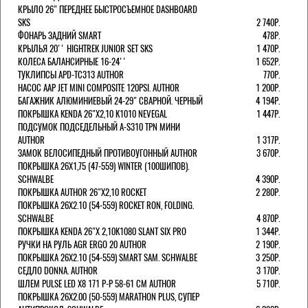
КРЫЛО 26" ПЕРЕДНЕЕ БЫСТРОСЪЕМНОЕ DASHBOARD
SKS
2 740Р.
ФОНАРЬ ЗАДНИЙ SMART
478Р.
КРЫЛЬЯ 20'' HIGHTREK JUNIOR SET SKS
1 470Р.
КОЛЕСА БАЛАНСИРНЫЕ 16-24''
1 652Р.
ТУКЛИПСЫ APD-TC313 AUTHOR
770Р.
НАСОС AAP JET MINI COMPOSITE 120PSI. AUTHOR
1 200Р.
БАГАЖНИК АЛЮМИНИЕВЫЙ 24-29" СВАРНОЙ. ЧЕРНЫЙ
4 194Р.
ПОКРЫШКА KENDA 26"Х2,10 K1010 NEVEGAL
1 447Р.
ПОДСУМОК ПОДСЕДЕЛЬНЫЙ A-S310 TPN МИНИ
AUTHOR
1 317Р.
ЗАМОК ВЕЛОСИПЕДНЫЙ ПРОТИВОУГОННЫЙ AUTHOR
3 670Р.
ПОКРЫШКА 26X1,75 (47-559) WINTER (100ШИПОВ).
SCHWALBE
4 390Р.
ПОКРЫШКА AUTHOR 26"Х2,10 ROCKET
2 280Р.
ПОКРЫШКА 26X2.10 (54-559) ROCKET RON, FOLDING.
SCHWALBE
4 870Р.
ПОКРЫШКА KENDA 26"Х 2,10K1080 SLANT SIX PRO
1 344Р.
РУЧКИ НА РУЛЬ AGR ERGO 20 AUTHOR
2 190Р.
ПОКРЫШКА 26X2.10 (54-559) SMART SAM. SCHWALBE
3 250Р.
СЕДЛО DONNA. AUTHOR
3 170Р.
ШЛЕМ PULSE LED X8 171 Р-Р 58-61 СМ AUTHOR
5 710Р.
ПОКРЫШКА 26X2.00 (50-559) MARATHON PLUS, СУПЕР