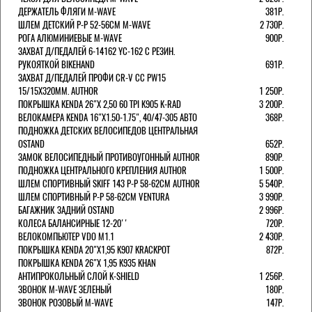
ДЕРЖАТЕЛЬ ФЛЯГИ M-WAVE
381Р.
ШЛЕМ ДЕТСКИЙ Р-Р 52-56СМ M-WAVE
2 730Р.
РОГА АЛЮМИНИЕВЫЕ M-WAVE
900Р.
ЗАХВАТ Д/ПЕДАЛЕЙ 6-14162 YC-162 С РЕЗИН.
РУКОЯТКОЙ BIKEHAND
691Р.
ЗАХВАТ Д/ПЕДАЛЕЙ ПРОФИ CR-V CC PW15
15/15X320ММ. AUTHOR
1 250Р.
ПОКРЫШКА KENDA 26"Х 2,50 60 TPI K905 K-RAD
3 200Р.
ВЕЛОКАМЕРА KENDA 16"Х1.50-1.75", 40/47-305 АВТО
368Р.
ПОДНОЖКА ДЕТСКИХ ВЕЛОСИПЕДОВ ЦЕНТРАЛЬНАЯ
OSTAND
652Р.
ЗАМОК ВЕЛОСИПЕДНЫЙ ПРОТИВОУГОННЫЙ AUTHOR
890Р.
ПОДНОЖКА ЦЕНТРАЛЬНОГО КРЕПЛЕНИЯ AUTHOR
1 500Р.
ШЛЕМ СПОРТИВНЫЙ SKIFF 143 Р-Р 58-62СМ AUTHOR
5 540Р.
ШЛЕМ СПОРТИВНЫЙ Р-Р 58-62СМ VENTURA
3 990Р.
БАГАЖНИК ЗАДНИЙ OSTAND
2 996Р.
КОЛЕСА БАЛАНСИРНЫЕ 12-20''
720Р.
ВЕЛОКОМПЬЮТЕР VDO M1.1
2 430Р.
ПОКРЫШКА KENDA 20"Х1,95 K907 KRACKPOT
872Р.
ПОКРЫШКА KENDA 26"Х 1,95 K935 KHAN
АНТИПРОКОЛЬНЫЙ СЛОЙ K-SHIELD
1 256Р.
ЗВОНОК M-WAVE ЗЕЛЕНЫЙ
180Р.
ЗВОНОК РОЗОВЫЙ M-WAVE
147Р.