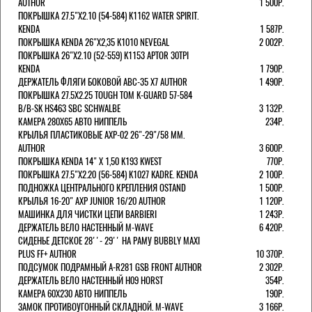
AUTHOR
1 500Р.
ПОКРЫШКА 27.5"Х2.10 (54-584) K1162 WATER SPIRIT.
KENDA
1 587Р.
ПОКРЫШКА KENDA 26"Х2,35 K1010 NEVEGAL
2 002Р.
ПОКРЫШКА 26"Х2.10 (52-559) K1153 APTOR 30TPI
KENDA
1 790Р.
ДЕРЖАТЕЛЬ ФЛЯГИ БОКОВОЙ ABC-35 X7 AUTHOR
1 490Р.
ПОКРЫШКА 27.5X2.25 TOUGH TOM K-GUARD 57-584
B/B-SK HS463 SBC SCHWALBE
3 132Р.
КАМЕРА 280Х65 АВТО НИППЕЛЬ
234Р.
КРЫЛЬЯ ПЛАСТИКОВЫЕ AXP-02 26"-29"/58 ММ.
AUTHOR
3 600Р.
ПОКРЫШКА KENDA 14" Х 1,50 K193 KWEST
770Р.
ПОКРЫШКА 27.5"Х2.20 (56-584) K1027 KADRE. KENDA
2 100Р.
ПОДНОЖКА ЦЕНТРАЛЬНОГО КРЕПЛЕНИЯ OSTAND
1 500Р.
КРЫЛЬЯ 16-20" AXP JUNIOR 16/20 AUTHOR
1 120Р.
МАШИНКА ДЛЯ ЧИСТКИ ЦЕПИ BARBIERI
1 243Р.
ДЕРЖАТЕЛЬ ВЕЛО НАСТЕННЫЙ M-WAVE
6 420Р.
СИДЕНЬЕ ДЕТСКОЕ 28''- 29'' НА РАМУ BUBBLY MAXI
PLUS FF+ AUTHOR
10 370Р.
ПОДСУМОК ПОДРАМНЫЙ A-R281 GSB FRONT AUTHOR
2 302Р.
ДЕРЖАТЕЛЬ ВЕЛО НАСТЕННЫЙ H09 HORST
354Р.
КАМЕРА 60X230 АВТО НИППЕЛЬ
190Р.
ЗАМОК ПРОТИВОУГОННЫЙ СКЛАДНОЙ. M-WAVE
3 166Р.