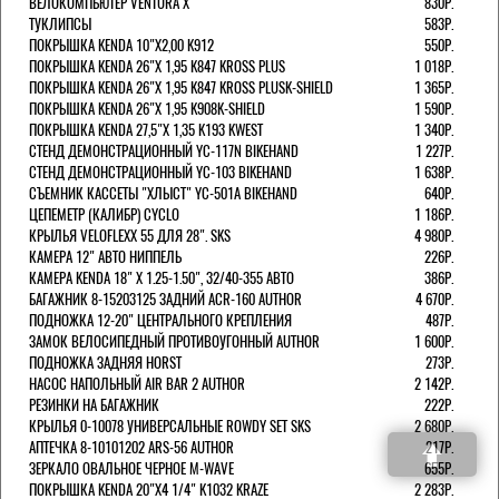
ВЕЛОКОМПЬЮТЕР VENTURA Х
830Р.
ТУКЛИПСЫ
583Р.
ПОКРЫШКА KENDA 10"Х2,00 K912
550Р.
ПОКРЫШКА KENDA 26"Х 1,95 K847 KROSS PLUS
1 018Р.
ПОКРЫШКА KENDA 26"Х 1,95 K847 KROSS PLUSK-SHIELD
1 365Р.
ПОКРЫШКА KENDA 26"Х 1,95 K908K-SHIELD
1 590Р.
ПОКРЫШКА KENDA 27,5"Х 1,35 K193 KWEST
1 340Р.
СТЕНД ДЕМОНСТРАЦИОННЫЙ YC-117N BIKEHAND
1 227Р.
СТЕНД ДЕМОНСТРАЦИОННЫЙ YC-103 BIKEHAND
1 638Р.
СЪЕМНИК КАССЕТЫ "ХЛЫСТ" YC-501A BIKEHAND
640Р.
ЦЕПЕМЕТР (КАЛИБР) CYCLO
1 186Р.
КРЫЛЬЯ VELOFLEXX 55 ДЛЯ 28". SKS
4 980Р.
КАМЕРА 12" АВТО НИППЕЛЬ
226Р.
КАМЕРА KENDA 18" Х 1.25-1.50", 32/40-355 АВТО
386Р.
БАГАЖНИК 8-15203125 ЗАДНИЙ ACR-160 AUTHOR
4 670Р.
ПОДНОЖКА 12-20" ЦЕНТРАЛЬНОГО КРЕПЛЕНИЯ
487Р.
ЗАМОК ВЕЛОСИПЕДНЫЙ ПРОТИВОУГОННЫЙ AUTHOR
1 600Р.
ПОДНОЖКА ЗАДНЯЯ HORST
273Р.
НАСОС НАПОЛЬНЫЙ AIR BAR 2 AUTHOR
2 142Р.
РЕЗИНКИ НА БАГАЖНИК
222Р.
КРЫЛЬЯ 0-10078 УНИВЕРСАЛЬНЫЕ ROWDY SET SKS
2 680Р.
АПТЕЧКА 8-10101202 ARS-56 AUTHOR
217Р.
ЗЕРКАЛО ОВАЛЬНОЕ ЧЕРНОЕ M-WAVE
655Р.
ПОКРЫШКА KENDA 20"Х4 1/4" K1032 KRAZE
2 283Р.