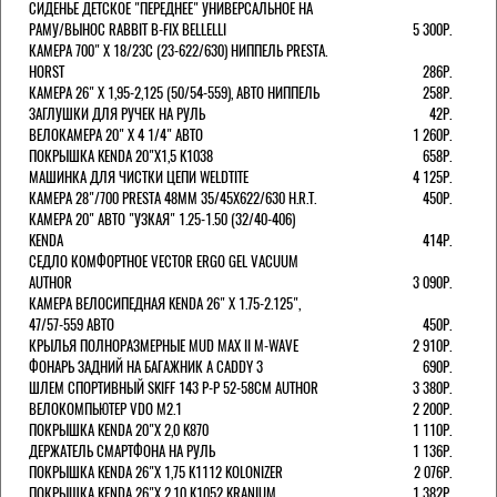
СИДЕНЬЕ ДЕТСКОЕ "ПЕРЕДНЕЕ" УНИВЕРСАЛЬНОЕ НА
РАМУ/ВЫНОС RABBIT B-FIX BELLELLI
5 300Р.
КАМЕРА 700" Х 18/23C (23-622/630) НИППЕЛЬ PRESTA.
HORST
286Р.
КАМЕРА 26" X 1,95-2,125 (50/54-559), АВТО НИППЕЛЬ
258Р.
ЗАГЛУШКИ ДЛЯ РУЧЕК НА РУЛЬ
42Р.
ВЕЛОКАМЕРА 20" Х 4 1/4" АВТО
1 260Р.
ПОКРЫШКА KENDA 20"Х1,5 K1038
658Р.
МАШИНКА ДЛЯ ЧИСТКИ ЦЕПИ WELDTITE
4 125Р.
КАМЕРА 28"/700 PRESTA 48ММ 35/45Х622/630 H.R.T.
450Р.
КАМЕРА 20" АВТО "УЗКАЯ" 1.25-1.50 (32/40-406)
KENDA
414Р.
СЕДЛО КОМФОРТНОЕ VECTOR ERGO GEL VACUUM
AUTHOR
3 090Р.
КАМЕРА ВЕЛОСИПЕДНАЯ KENDA 26" Х 1.75-2.125",
47/57-559 АВТО
450Р.
КРЫЛЬЯ ПОЛНОРАЗМЕРНЫЕ MUD MAX II M-WAVE
2 910Р.
ФОНАРЬ ЗАДНИЙ НА БАГАЖНИК A CADDY 3
690Р.
ШЛЕМ СПОРТИВНЫЙ SKIFF 143 Р-Р 52-58СМ AUTHOR
3 380Р.
ВЕЛОКОМПЬЮТЕР VDO M2.1
2 200Р.
ПОКРЫШКА KENDA 20"Х 2,0 K870
1 110Р.
ДЕРЖАТЕЛЬ СМАРТФОНА НА РУЛЬ
1 136Р.
ПОКРЫШКА KENDA 26"Х 1,75 K1112 KOLONIZER
2 076Р.
ПОКРЫШКА KENDA 26"Х 2,10 K1052 KRANIUM
1 382Р.