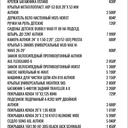
КРЕПЕЖ БАГАЖНИКА OSTAND
430Р.
КРЫЛЬЯ МЕТАЛЛОПЛАСТ. AXP-53 BLK 28"Х 53 ММ
AUTHOR
3 500Р.
ДЕРЖАТЕЛЬ ВЕЛО НАСТЕННЫЙ H025 HORST
804Р.
РУЧКИ НА РУЛЬ ДЕТСКИЕ
126Р.
СИДЕНЬЕ ДЕТСКОЕ BUBBLY MAXI FF X8 НА ПОДСЕД.
ШТЫРЬ, ДО 22КГ AUTHOR
7 990Р.
КАМЕРА AUTHOR 24" Х 1.50-2.20", (32/57-507) PRESTA
680Р.
КРЫЛЬЯ 5-386085 УНИВЕРСАЛЬНЫЕ MUD MAX M-
WAVE 26-29"
808Р.
ЗАМОК ВЕЛОСИПЕДНЫЙ ПРОТИВОУГОННЫЙ AUTHOR
AUL FLEXGUARD-6
2 050Р.
ЗАМОК ВЕЛОСИПЕДНЫЙ ПРОТИВОУГОННЫЙ HORST
1 388Р.
НАСОС НАПОЛЬНЫЙ M-WAVE
5 190Р.
МАШИНКА ДЛЯ ЧИСТКИ ЦЕПИ ATH-810 AUTHOR
2 156Р.
КРЫЛЬЯ УНИВЕРСАЛЬНЫЕ HIGHTREK SKS
2 800Р.
БАГАЖНИК 5-440198 ЗАДНИЙ TRAVELLER A II
3 268Р.
ПОКРЫШКА KENDA 16"Х2,125 K846
729Р.
ПОДСУМОК ПОДРАМНЫЙ A-R282 MPP ДВОЙНОЙ
AUTHOR
3 688Р.
ПОКРЫШКА KENDA 26"Х 1,95 K838
1 018Р.
ПОКРЫШКА KENDA 26"Х 2,10 K1013 KLONDIKE WIDE
5 998Р.
СЕДЛО SONO ASL AUTHOR
5 040Р.
ПОКРЫШКА 16X1.90 (47-305) BLACK JACK SCHWALBE
1 450Р.