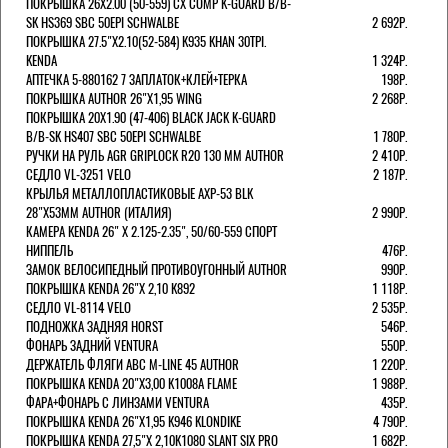
ПОКРЫШКА 26X2.00 (50-559) CX COMP K-GUARD B/B-
SK HS369 SBC 50EPI SCHWALBE
2 692Р.
ПОКРЫШКА 27.5"Х2.10(52-584) K935 KHAN 30TPI.
KENDA
1 324Р.
АПТЕЧКА 5-880162 7 ЗАПЛАТОК+КЛЕЙ+ТЕРКА
198Р.
ПОКРЫШКА AUTHOR 26"Х1,95 WING
2 268Р.
ПОКРЫШКА 20X1.90 (47-406) BLACK JACK K-GUARD
B/B-SK HS407 SBC 50EPI SCHWALBE
1 780Р.
РУЧКИ НА РУЛЬ AGR GRIPLOCK R20 130 ММ AUTHOR
2 410Р.
СЕДЛО VL-3251 VELO
2 187Р.
КРЫЛЬЯ МЕТАЛЛОПЛАСТИКОВЫЕ AXP-53 BLK
28"Х53ММ AUTHOR (ИТАЛИЯ)
2 990Р.
КАМЕРА KENDA 26" Х 2.125-2.35", 50/60-559 СПОРТ
НИППЕЛЬ
476Р.
ЗАМОК ВЕЛОСИПЕДНЫЙ ПРОТИВОУГОННЫЙ AUTHOR
990Р.
ПОКРЫШКА KENDA 26"Х 2,10 K892
1 118Р.
СЕДЛО VL-8114 VELO
2 535Р.
ПОДНОЖКА ЗАДНЯЯ HORST
546Р.
ФОНАРЬ ЗАДНИЙ VENTURA
550Р.
ДЕРЖАТЕЛЬ ФЛЯГИ АВС M-LINE 45 AUTHOR
1 220Р.
ПОКРЫШКА KENDA 20"Х3,00 K1008A FLAME
1 988Р.
ФАРА+ФОНАРЬ С ЛИНЗАМИ VENTURA
435Р.
ПОКРЫШКА KENDA 26"Х1,95 K946 KLONDIKE
4 790Р.
ПОКРЫШКА KENDA 27,5"Х 2,10K1080 SLANT SIX PRO
1 682Р.