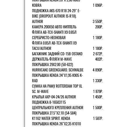
KOBRA
1 096Р.
ПОДНОЖКА AKS-670 R18 24-29" E-
BIKE (DROPOUT AUTHOR IS-R18).
AUTHOR
3 550Р.
КАМЕРА 200Х50 АВТО НИППЕЛЬ
200Р.
ФЛЯГА AB-TCX-SHANTI X9 0.85Л
СЕРЕБРИСТО-НЕОНОВАЯ
1 180Р.
ФЛЯГА 0.85Л AB-TCX-SHANTI X9
TACX/AUTHOR
1 180Р.
БАГАЖНИК ЗАДНИЙ CD-15B OSTAND
2 672Р.
ДЕРЖАТЕЛЬ ФЛЯГИ M-WAVE
402Р.
ПОКРЫШКА 29X2.00 (50-622)
HURRICANE GREENGUARD. SCHWALBE
4 890Р.
ПОКРЫШКА KENDA 24"Х1,95 K905 K-
RAD
1 330Р.
СУМКА НА РАМУ ROTTERDAM TOP XL
SC. M-WAVE
1 879Р.
КРЫЛЬЯ AXP-04-24/26 AUTHOR
1 450Р.
ПОДНОЖКА 8-16503115
ЦЕНТРАЛЬНОГО КРЕПЛЕНИЯ AUTHOR
1 500Р.
ПОКРЫШКА 27.5"Х2.10 (54-584)
K1162 WATER SPIRIT. KENDA
1 587Р.
ПОКРЫШКА KENDA 26"Х2,35 K1010