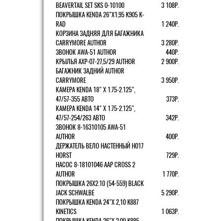
BEAVERTAIL SET SKS 0-10100
3 108Р.
ПОКРЫШКА KENDA 26"Х1,95 K905 K-
RAD
1 240Р.
КОРЗИНА ЗАДНЯЯ ДЛЯ БАГАЖНИКА
CARRYMORE AUTHOR
3 280Р.
ЗВОНОК AWA-51 AUTHOR
440Р.
КРЫЛЬЯ AXP-07-27,5/29 AUTHOR
2 900Р.
БАГАЖНИК ЗАДНИЙ AUTHOR
CARRYMORE
3 950Р.
КАМЕРА KENDA 18" Х 1.75-2.125",
47/57-355 АВТО
373Р.
КАМЕРА KENDA 14" Х 1.75-2.125",
47/57-254/263 АВТО
342Р.
ЗВОНОК 8-16310105 AWA-51
AUTHOR
400Р.
ДЕРЖАТЕЛЬ ВЕЛО НАСТЕННЫЙ H017
HORST
729Р.
НАСОС 8-18101046 AAP CROSS 2
AUTHOR
1 770Р.
ПОКРЫШКА 26X2.10 (54-559) BLACK
JACK SCHWALBE
5 290Р.
ПОКРЫШКА KENDA 24"Х 2,10 K887
KINETICS
1 063Р.
ПОКРЫШКА KENDA 26"Х 2,00 K885