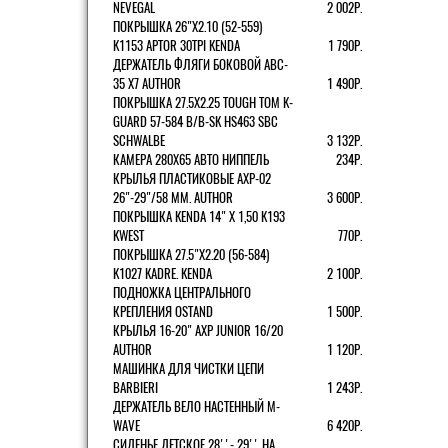
NEVEGAL
2 002Р.
ПОКРЫШКА 26"Х2.10 (52-559)
K1153 APTOR 30TPI KENDA
1 790Р.
ДЕРЖАТЕЛЬ ФЛЯГИ БОКОВОЙ ABC-
35 X7 AUTHOR
1 490Р.
ПОКРЫШКА 27.5X2.25 TOUGH TOM K-
GUARD 57-584 B/B-SK HS463 SBC
SCHWALBE
3 132Р.
КАМЕРА 280Х65 АВТО НИППЕЛЬ
234Р.
КРЫЛЬЯ ПЛАСТИКОВЫЕ AXP-02
26"-29"/58 ММ. AUTHOR
3 600Р.
ПОКРЫШКА KENDA 14" Х 1,50 K193
KWEST
770Р.
ПОКРЫШКА 27.5"Х2.20 (56-584)
K1027 KADRE. KENDA
2 100Р.
ПОДНОЖКА ЦЕНТРАЛЬНОГО
КРЕПЛЕНИЯ OSTAND
1 500Р.
КРЫЛЬЯ 16-20" AXP JUNIOR 16/20
AUTHOR
1 120Р.
МАШИНКА ДЛЯ ЧИСТКИ ЦЕПИ
BARBIERI
1 243Р.
ДЕРЖАТЕЛЬ ВЕЛО НАСТЕННЫЙ M-
WAVE
6 420Р.
СИДЕНЬЕ ДЕТСКОЕ 28''- 29'' НА