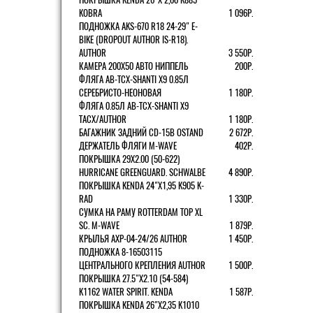
KOBRA
1 096Р.
ПОДНОЖКА AKS-670 R18 24-29" E-
BIKE (DROPOUT AUTHOR IS-R18).
AUTHOR
3 550Р.
КАМЕРА 200Х50 АВТО НИППЕЛЬ
200Р.
ФЛЯГА AB-TCX-SHANTI X9 0.85Л
СЕРЕБРИСТО-НЕОНОВАЯ
1 180Р.
ФЛЯГА 0.85Л AB-TCX-SHANTI X9
TACX/AUTHOR
1 180Р.
БАГАЖНИК ЗАДНИЙ CD-15B OSTAND
2 672Р.
ДЕРЖАТЕЛЬ ФЛЯГИ M-WAVE
402Р.
ПОКРЫШКА 29X2.00 (50-622)
HURRICANE GREENGUARD. SCHWALBE
4 890Р.
ПОКРЫШКА KENDA 24"Х1,95 K905 K-
RAD
1 330Р.
СУМКА НА РАМУ ROTTERDAM TOP XL
SC. M-WAVE
1 879Р.
КРЫЛЬЯ AXP-04-24/26 AUTHOR
1 450Р.
ПОДНОЖКА 8-16503115
ЦЕНТРАЛЬНОГО КРЕПЛЕНИЯ AUTHOR
1 500Р.
ПОКРЫШКА 27.5"Х2.10 (54-584)
K1162 WATER SPIRIT. KENDA
1 587Р.
ПОКРЫШКА KENDA 26"Х2,35 K1010