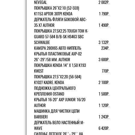
NEVEGAL
2 002Р.
ПОКРЫШКА 26"Х2.10 (52-559)
K1153 APTOR 30TPI KENDA
1 790Р.
ДЕРЖАТЕЛЬ ФЛЯГИ БОКОВОЙ ABC-
35 X7 AUTHOR
1 490Р.
ПОКРЫШКА 27.5X2.25 TOUGH TOM K-
GUARD 57-584 B/B-SK HS463 SBC
SCHWALBE
3 132Р.
КАМЕРА 280Х65 АВТО НИППЕЛЬ
234Р.
КРЫЛЬЯ ПЛАСТИКОВЫЕ AXP-02
26"-29"/58 ММ. AUTHOR
3 600Р.
ПОКРЫШКА KENDA 14" Х 1,50 K193
KWEST
770Р.
ПОКРЫШКА 27.5"Х2.20 (56-584)
K1027 KADRE. KENDA
2 100Р.
ПОДНОЖКА ЦЕНТРАЛЬНОГО
КРЕПЛЕНИЯ OSTAND
1 500Р.
КРЫЛЬЯ 16-20" AXP JUNIOR 16/20
AUTHOR
1 120Р.
МАШИНКА ДЛЯ ЧИСТКИ ЦЕПИ
BARBIERI
1 243Р.
ДЕРЖАТЕЛЬ ВЕЛО НАСТЕННЫЙ M-
WAVE
6 420Р.
СИДЕНЬЕ ДЕТСКОЕ 28''- 29'' НА