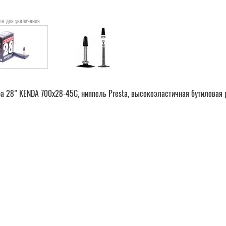
те для увеличения
а 28" KENDA 700х28-45С, ниппель Presta, высокоэластичная бутиловая 