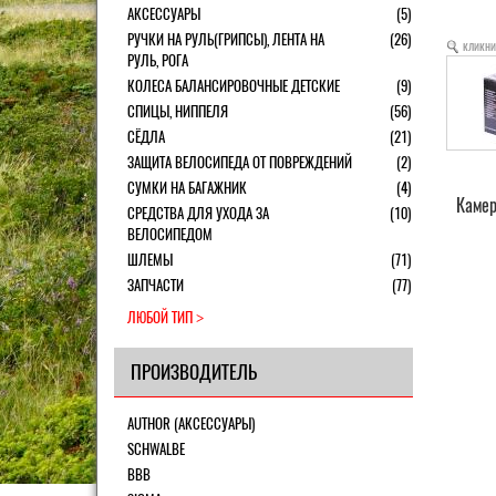
АКСЕССУАРЫ
(5)
РУЧКИ НА РУЛЬ(ГРИПСЫ), ЛЕНТА НА
(26)
кликни
РУЛЬ, РОГА
КОЛЕСА БАЛАНСИРОВОЧНЫЕ ДЕТСКИЕ
(9)
СПИЦЫ, НИППЕЛЯ
(56)
СЁДЛА
(21)
ЗАЩИТА ВЕЛОСИПЕДА ОТ ПОВРЕЖДЕНИЙ
(2)
СУМКИ НА БАГАЖНИК
(4)
Камер
СРЕДСТВА ДЛЯ УХОДА ЗА
(10)
ВЕЛОСИПЕДОМ
ШЛЕМЫ
(71)
ЗАПЧАСТИ
(77)
ЛЮБОЙ ТИП
ПРОИЗВОДИТЕЛЬ
AUTHOR (АКСЕССУАРЫ)
SCHWALBE
BBB