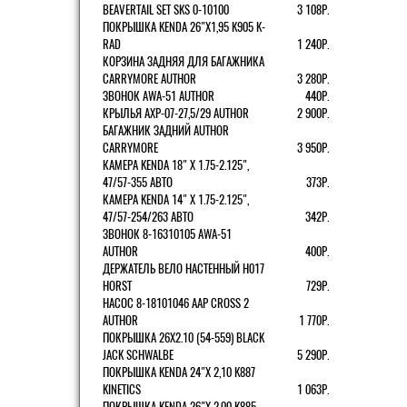
BEAVERTAIL SET SKS 0-10100
3 108Р.
ПОКРЫШКА KENDA 26"Х1,95 K905 K-
RAD
1 240Р.
КОРЗИНА ЗАДНЯЯ ДЛЯ БАГАЖНИКА
CARRYMORE AUTHOR
3 280Р.
ЗВОНОК AWA-51 AUTHOR
440Р.
КРЫЛЬЯ AXP-07-27,5/29 AUTHOR
2 900Р.
БАГАЖНИК ЗАДНИЙ AUTHOR
CARRYMORE
3 950Р.
КАМЕРА KENDA 18" Х 1.75-2.125",
47/57-355 АВТО
373Р.
КАМЕРА KENDA 14" Х 1.75-2.125",
47/57-254/263 АВТО
342Р.
ЗВОНОК 8-16310105 AWA-51
AUTHOR
400Р.
ДЕРЖАТЕЛЬ ВЕЛО НАСТЕННЫЙ H017
HORST
729Р.
НАСОС 8-18101046 AAP CROSS 2
AUTHOR
1 770Р.
ПОКРЫШКА 26X2.10 (54-559) BLACK
JACK SCHWALBE
5 290Р.
ПОКРЫШКА KENDA 24"Х 2,10 K887
KINETICS
1 063Р.
ПОКРЫШКА KENDA 26"Х 2,00 K885