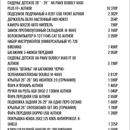
СИДЕНЬЕ ДЕТСКОЕ 28''- 29'' НА РАМУ BUBBLY MAXI
PLUS FF+ AUTHOR
10 370Р.
ПОДСУМОК ПОДРАМНЫЙ A-R281 GSB FRONT AUTHOR
2 302Р.
ДЕРЖАТЕЛЬ ВЕЛО НАСТЕННЫЙ H09 HORST
354Р.
КАМЕРА 60X230 АВТО НИППЕЛЬ
190Р.
ЗАМОК ПРОТИВОУГОННЫЙ СКЛАДНОЙ. M-WAVE
3 166Р.
ВЕЛОКОМПЬЮТЕР 8-13111045 CAT 5S AUTHOR
3 200Р.
НАБОР ИНСТРУМЕНТОВ УНИВЕРСАЛЬНЫЙ YC-728
BIKEHAND
7 496Р.
БАГАЖНИК 5-440458 ПЕРЕДНИЙ
2 950Р.
СИДЕНЬЕ ДЕТСКОЕ НА РАМУ BUBBLY MAXI FF X8
AUTHOR
5 190Р.
СУМКА-"ШТАНЫ" НА БАГАЖНИК ЧЕРНО-
ЗЕЛЕНАЯAMSTERDAM DOUBLE M-WAVE
2 812Р.
КРЫЛЬЯ 26"-28" SKS HIGHTREK 2.0 (ГЕРМАНИЯ)
1 590Р.
ФАРА И ФОНАРЬ AUTHOR
1 485Р.
РУЧКИ НА РУЛЬ AGR ERGO 2 130ММ AUTHOR
1 040Р.
ФАРА ПЕРЕДНЯЯ USB AUTHOR
2 650Р.
ПОДНОЖКА ЗАДНЯЯ 26-29" НА ОДНО ПЕРО OSTAND
1 600Р.
КРЫЛЬЯ 26" CROSSBOARD-SET SKS (ГЕРМАНИЯ)
1 780Р.
ФАРА ПЕРЕДНЯЯ DOPPIO USB AUTHOR
1 390Р.
ПОКРЫШКА KENDA 26Х2,125 K905 АНТИПРОКОЛ. K-
SHIELD
1 375Р.
КЛЮЧ СКЛАДНОЙ (НАБОР) YC-280 BIKEHAND
1 560Р.