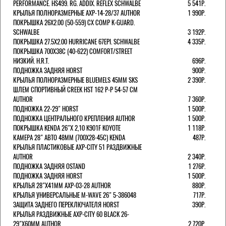
PERFORMANCE. HS499. RG. ADDIX. REFLEX SCHWALBE
5 541Р.
КРЫЛЬЯ ПОЛНОРАЗМЕРНЫЕ AXP-14-28/37 AUTHOR
1 990Р.
ПОКРЫШКА 26X2.00 (50-559) CX COMP K-GUARD.
SCHWALBE
3 192Р.
ПОКРЫШКА 27.5X2.00 HURRICANE 67EPI. SCHWALBE
4 335Р.
ПОКРЫШКА 700X38С (40-622) COMFORT/STREET
НИЗКИЙ. H.R.T.
696Р.
ПОДНОЖКА ЗАДНЯЯ HORST
900Р.
КРЫЛЬЯ ПОЛНОРАЗМЕРНЫЕ BLUEMELS 45MM SKS
2 390Р.
ШЛЕМ СПОРТИВНЫЙ CREEK HST 162 Р-Р 54-57 СМ
AUTHOR
7 360Р.
ПОДНОЖКА 22-29" HORST
1 500Р.
ПОДНОЖКА ЦЕНТРАЛЬНОГО КРЕПЛЕНИЯ AUTHOR
1 500Р.
ПОКРЫШКА KENDA 26"Х 2,10 K901F KOYOTE
1 118Р.
КАМЕРА 28" АВТО 48ММ (700Х28-45С) KENDA
487Р.
КРЫЛЬЯ ПЛАСТИКОВЫЕ AXP-CITY 51 РАЗДВИЖНЫЕ
AUTHOR
2 340Р.
ПОДНОЖКА ЗАДНЯЯ OSTAND
1 276Р.
ПОДНОЖКА ЗАДНЯЯ HORST
1 500Р.
КРЫЛЬЯ 28"Х41ММ AXP-03-28 AUTHOR
880Р.
КРЫЛЬЯ УНИВЕРСАЛЬНЫЕ M-WAVE 26" 5-386048
717Р.
ЗАЩИТА ЗАДНЕГО ПЕРЕКЛЮЧАТЕЛЯ HORST
390Р.
КРЫЛЬЯ РАЗДВИЖНЫЕ AXP-CITY 60 BLACK 26-
29"Х60ММ AUTHOR
2 720Р.