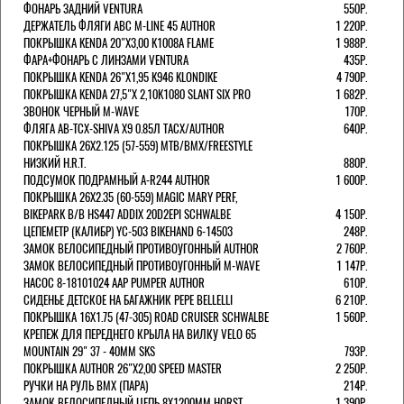
ФОНАРЬ ЗАДНИЙ VENTURA
550Р.
ДЕРЖАТЕЛЬ ФЛЯГИ АВС M-LINE 45 AUTHOR
1 220Р.
ПОКРЫШКА KENDA 20"Х3,00 K1008A FLAME
1 988Р.
ФАРА+ФОНАРЬ С ЛИНЗАМИ VENTURA
435Р.
ПОКРЫШКА KENDA 26"Х1,95 K946 KLONDIKE
4 790Р.
ПОКРЫШКА KENDA 27,5"Х 2,10K1080 SLANT SIX PRO
1 682Р.
ЗВОНОК ЧЕРНЫЙ M-WAVE
170Р.
ФЛЯГА AB-TCX-SHIVA X9 0.85Л TACX/AUTHOR
640Р.
ПОКРЫШКА 26X2.125 (57-559) MTB/BMX/FREESTYLE
НИЗКИЙ H.R.T.
880Р.
ПОДСУМОК ПОДРАМНЫЙ A-R244 AUTHOR
1 600Р.
ПОКРЫШКА 26X2.35 (60-559) MAGIC MARY PERF,
BIKEPARK B/B HS447 ADDIX 20D2EPI SCHWALBE
4 150Р.
ЦЕПЕМЕТР (КАЛИБР) YC-503 BIKEHAND 6-14503
248Р.
ЗАМОК ВЕЛОСИПЕДНЫЙ ПРОТИВОУГОННЫЙ AUTHOR
2 760Р.
ЗАМОК ВЕЛОСИПЕДНЫЙ ПРОТИВОУГОННЫЙ M-WAVE
1 147Р.
НАСОС 8-18101024 AAP PUMPER AUTHOR
610Р.
СИДЕНЬЕ ДЕТСКОЕ НА БАГАЖНИК PEPE BELLELLI
6 210Р.
ПОКРЫШКА 16X1.75 (47-305) ROAD CRUISER SCHWALBE
1 560Р.
КРЕПЕЖ ДЛЯ ПЕРЕДНЕГО КРЫЛА НА ВИЛКУ VELO 65
MOUNTAIN 29" 37 - 40ММ SKS
793Р.
ПОКРЫШКА AUTHOR 26"Х2,00 SPEED MASTER
2 250Р.
РУЧКИ НА РУЛЬ BMX (ПАРА)
214Р.
ЗАМОК ВЕЛОCИПЕДНЫЙ ЦЕПЬ 8Х1200ММ HORST
1 390Р.