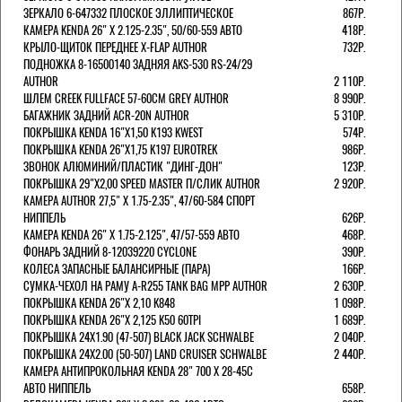
ЗЕРКАЛО 6-647332 ПЛОСКОЕ ЭЛЛИПТИЧЕСКОЕ
867Р.
КАМЕРА KENDA 26" Х 2.125-2.35", 50/60-559 АВТО
418Р.
КРЫЛО-ЩИТОК ПЕРЕДНЕЕ X-FLAP AUTHOR
732Р.
ПОДНОЖКА 8-16500140 ЗАДНЯЯ AKS-530 RS-24/29
AUTHOR
2 110Р.
ШЛЕМ CREEK FULLFACE 57-60СМ GREY AUTHOR
8 990Р.
БАГАЖНИК ЗАДНИЙ ACR-20N AUTHOR
5 310Р.
ПОКРЫШКА KENDA 16"Х1,50 K193 KWEST
574Р.
ПОКРЫШКА KENDA 26"Х1,75 K197 EUROTREK
986Р.
ЗВОНОК АЛЮМИНИЙ/ПЛАСТИК "ДИНГ-ДОН"
123Р.
ПОКРЫШКА 29"Х2,00 SPEED MASTER П/СЛИК AUTHOR
2 920Р.
КАМЕРА AUTHOR 27,5" Х 1.75-2.35", 47/60-584 СПОРТ
НИППЕЛЬ
626Р.
КАМЕРА KENDA 26" Х 1.75-2.125", 47/57-559 АВТО
468Р.
ФОНАРЬ ЗАДНИЙ 8-12039220 CYCLONE
390Р.
КОЛЕСА ЗАПАСНЫЕ БАЛАНСИРНЫЕ (ПАРА)
166Р.
CУМКА-ЧЕХОЛ НА РАМУ A-R255 TANK BAG MPP AUTHOR
2 630Р.
ПОКРЫШКА KENDA 26"Х 2,10 K848
1 098Р.
ПОКРЫШКА KENDA 26"Х 2,125 K50 60TPI
1 689Р.
ПОКРЫШКА 24X1.90 (47-507) BLACK JACK SCHWALBE
2 040Р.
ПОКРЫШКА 24X2.00 (50-507) LAND CRUISER SCHWALBE
2 440Р.
КАМЕРА АНТИПРОКОЛЬНАЯ KENDA 28" 700 Х 28-45C
АВТО НИППЕЛЬ
658Р.