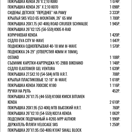
ПОКРЫШКА KENDA 26"Х 2,10 K880
1 074Р.
ПОКРЫШКА KENDA 26" Х 2,10 K870
1 098Р.
СИДЕНЬЕ ДЕТСКОЕ "ПЕРЕДНЕЕ" НА РАМУ
3 333Р.
КРЫЛЬЯ SKS VELO 65 MOUNTAIN, 26" 65 ММ
1 700Р.
ПОКРЫШКА 20X1.75 (47-406) ROAD CRUISER SCHWALBE
1 945Р.
ПОКРЫШКА 26"Х2.125 (56-559) K905 K-RAD
КОРИЧНЕВАЯ KENDA
1 420Р.
СЕДЛО EVA CITY M-WAVE
1 647Р.
ПОДНОЖКА ОДНОПЕРЬЕВАЯ 40-18 ММ M-WAVE
1 570Р.
ПОДНОЖКА 24-29" (ОТВЕРСТИЯ 40ММ И 18ММ),
OSTAND
1 108Р.
СЪЕМНИК КАРЕТКИ-КАРТРИДЖА YC-29BB BIKEHAND
1 148Р.
СЕДЛО ELASTOMER GEL VENTURA
1 639Р.
ПОКРЫШКА 27.5X2.10 (54-584) MTB H.R.T.
708Р.
КРЫЛЬЯ ПЛАСТИКОВЫЕ 12-18" M-WAVE
1 618Р.
ПОКРЫШКА KENDA 700Х38С K180
1 116Р.
РУЧКИ НА РУЛЬ
452Р.
ПОКРЫШКА 26"Х1.75 (44-559) K1068 KWICK BITUMEN
KENDA
2 610Р.
ПОКРЫШКА 20X1.95 (53-406) MTB ВЫСОКИЙ H.R.T.
760Р.
ПОКРЫШКА 26"Х2.10 (54-559) K831A KENDA
1 062Р.
ПОДСУМОК ПОДРАМНЫЙ A-R265 MPP AUTHOR
1 990Р.
ДЕРЖАТЕЛЬ ФЛЯГИ VELOCAGE SKS
1 250Р.
ПОКРЫШКА 20"Х1.95 (50-406) K1047 SMALL BLOCK