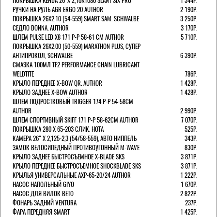
ПОКРЫШКА KENDA 26"Х 2,10K1080 SLANT SIX PRO
1 344Р.
РУЧКИ НА РУЛЬ AGR ERGO 20 AUTHOR
2 190Р.
ПОКРЫШКА 26X2.10 (54-559) SMART SAM. SCHWALBE
3 250Р.
СЕДЛО DONNA. AUTHOR
3 170Р.
ШЛЕМ PULSE LED X8 171 Р-Р 58-61 СМ AUTHOR
5 710Р.
ПОКРЫШКА 26X2.00 (50-559) MARATHON PLUS, СУПЕР
АНТИПРОКОЛ, SCHWALBE
6 390Р.
СМАЗКА 100МЛ TF2 PERFORMANCE CHAIN LUBRICANT
WELDTITE
786Р.
КРЫЛО ПЕРЕДНЕЕ X-BOW QR. AUTHOR
1 428Р.
КРЫЛО ЗАДНЕЕ X-BOW AUTHOR
1 428Р.
ШЛЕМ ПОДРОСТКОВЫЙ TRIGGER 174 Р-Р 54-58СМ
AUTHOR
2 990Р.
ШЛЕМ СПОРТИВНЫЙ SKIFF 171 Р-Р 58-62СМ AUTHOR
7 070Р.
ПОКРЫШКА 280 X 65-203 СЛИК. HOTA
525Р.
КАМЕРА 26" X 2,125-2,3 (54/58-559), АВТО НИППЕЛЬ
343Р.
ЗАМОК ВЕЛОСИПЕДНЫЙ ПРОТИВОУГОННЫЙ M-WAVE
830Р.
КРЫЛО ЗАДНЕЕ БЫСТРОСЪЕМНОЕ X-BLADE SKS
3 871Р.
КРЫЛО ПЕРЕДНЕЕ БЫСТРОСЪЕМНОЕ SHOCKBLADE SKS
3 871Р.
КРЫЛЬЯ УНИВЕРСАЛЬНЫЕ AXP-65-20/24 AUTHOR
1 222Р.
НАСОС НАПОЛЬНЫЙ GIYO
1 670Р.
НАСОС ДЛЯ ВИЛОК ВЕТО
2 822Р.
ФОНАРЬ ЗАДНИЙ VENTURA
237Р.
ФАРА ПЕРЕДНЯЯ SMART
1 425Р.