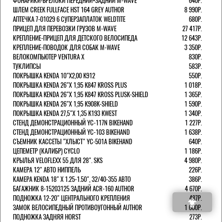
ФОНАРИКИ-БРЕЛОКИ ПЕРЕДНИЙ+ЗАДНИЙ M-WAVE
640Р.
ШЛЕМ CREEK FULLFACE HST 164 GREY AUTHOR
8 990Р.
АПТЕЧКА 7-01029 6 СУПЕРЗАПЛАТОК WELDTITE
680Р.
ПРИЦЕП ДЛЯ ПЕРЕВОЗКИ ГРУЗОВ M-WAVE
27 417Р.
КРЕПЛЕНИЕ-ПРИЦЕП ДЛЯ ДЕТСКОГО ВЕЛОСИПЕДА
12 643Р.
КРЕПЛЕНИЕ-ПОВОДОК ДЛЯ СОБАК M-WAVE
3 350Р.
ВЕЛОКОМПЬЮТЕР VENTURA Х
830Р.
ТУКЛИПСЫ
583Р.
ПОКРЫШКА KENDA 10"Х2,00 K912
550Р.
ПОКРЫШКА KENDA 26"Х 1,95 K847 KROSS PLUS
1 018Р.
ПОКРЫШКА KENDA 26"Х 1,95 K847 KROSS PLUSK-SHIELD
1 365Р.
ПОКРЫШКА KENDA 26"Х 1,95 K908K-SHIELD
1 590Р.
ПОКРЫШКА KENDA 27,5"Х 1,35 K193 KWEST
1 340Р.
СТЕНД ДЕМОНСТРАЦИОННЫЙ YC-117N BIKEHAND
1 227Р.
СТЕНД ДЕМОНСТРАЦИОННЫЙ YC-103 BIKEHAND
1 638Р.
СЪЕМНИК КАССЕТЫ "ХЛЫСТ" YC-501A BIKEHAND
640Р.
ЦЕПЕМЕТР (КАЛИБР) CYCLO
1 186Р.
КРЫЛЬЯ VELOFLEXX 55 ДЛЯ 28". SKS
4 980Р.
КАМЕРА 12" АВТО НИППЕЛЬ
226Р.
КАМЕРА KENDA 18" Х 1.25-1.50", 32/40-355 АВТО
386Р.
БАГАЖНИК 8-15203125 ЗАДНИЙ ACR-160 AUTHOR
4 670Р.
ПОДНОЖКА 12-20" ЦЕНТРАЛЬНОГО КРЕПЛЕНИЯ
487Р.
ЗАМОК ВЕЛОСИПЕДНЫЙ ПРОТИВОУГОННЫЙ AUTHOR
1 600Р.
ПОДНОЖКА ЗАДНЯЯ HORST
273Р.