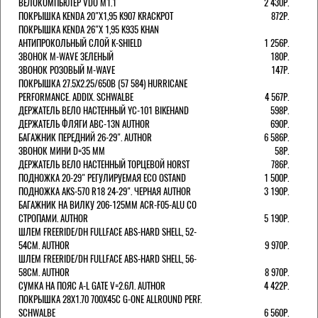
ВЕЛОКОМПЬЮТЕР VDO M1.1
2 430Р.
ПОКРЫШКА KENDA 20"Х1,95 K907 KRACKPOT
872Р.
ПОКРЫШКА KENDA 26"Х 1,95 K935 KHAN
АНТИПРОКОЛЬНЫЙ СЛОЙ K-SHIELD
1 256Р.
ЗВОНОК M-WAVE ЗЕЛЕНЫЙ
180Р.
ЗВОНОК РОЗОВЫЙ M-WAVE
147Р.
ПОКРЫШКА 27.5X2.25/650B (57 584) HURRICANE
PERFORMANCE. ADDIX. SCHWALBE
4 567Р.
ДЕРЖАТЕЛЬ ВЕЛО НАСТЕННЫЙ YC-101 BIKEHAND
598Р.
ДЕРЖАТЕЛЬ ФЛЯГИ ABC-13N AUTHOR
690Р.
БАГАЖНИК ПЕРЕДНИЙ 26-29". AUTHOR
6 586Р.
ЗВОНОК МИНИ D=35 ММ
58Р.
ДЕРЖАТЕЛЬ ВЕЛО НАСТЕННЫЙ ТОРЦЕВОЙ HORST
786Р.
ПОДНОЖКА 20-29" РЕГУЛИРУЕМАЯ ECO OSTAND
1 500Р.
ПОДНОЖКА AKS-570 R18 24-29". ЧЕРНАЯ AUTHOR
3 190Р.
БАГАЖНИК НА ВИЛКУ 206-125ММ ACR-F05-ALU СО
СТРОПАМИ. AUTHOR
5 190Р.
ШЛЕМ FREERIDE/DH FULLFACE ABS-HARD SHELL, 52-
54СМ. AUTHOR
9 970Р.
ШЛЕМ FREERIDE/DH FULLFACE ABS-HARD SHELL, 56-
58СМ. AUTHOR
8 970Р.
СУМКА НА ПОЯС A-L GATE V=2.6Л. AUTHOR
4 422Р.
ПОКРЫШКА 28X1.70 700X45C G-ONE ALLROUND PERF.
SCHWALBE
6 560Р.