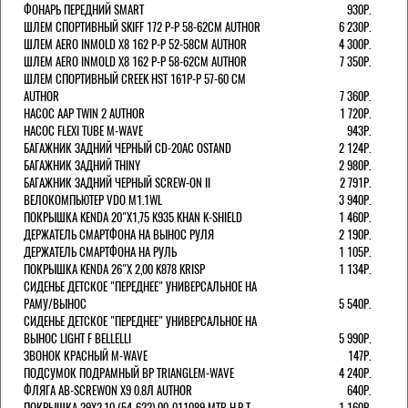
ФОНАРЬ ПЕРЕДНИЙ SMART
930Р.
ШЛЕМ СПОРТИВНЫЙ SKIFF 172 Р-Р 58-62СМ AUTHOR
6 230Р.
ШЛЕМ AERO INMOLD X8 162 Р-Р 52-58СМ AUTHOR
4 300Р.
ШЛЕМ AERO INMOLD X8 162 Р-Р 58-62СМ AUTHOR
7 350Р.
ШЛЕМ СПОРТИВНЫЙ CREEK HST 161Р-Р 57-60 СМ
AUTHOR
7 360Р.
НАСОС AAP TWIN 2 AUTHOR
1 720Р.
НАСОС FLEXI TUBE M-WAVE
943Р.
БАГАЖНИК ЗАДНИЙ ЧЕРНЫЙ СD-20AC OSTAND
2 124Р.
БАГАЖНИК ЗАДНИЙ THINY
2 980Р.
БАГАЖНИК ЗАДНИЙ ЧЕРНЫЙ SCREW-ON II
2 791Р.
ВЕЛОКОМПЬЮТЕР VDO M1.1WL
3 940Р.
ПОКРЫШКА KENDA 20"Х1,75 K935 KHAN K-SHIELD
1 460Р.
ДЕРЖАТЕЛЬ СМАРТФОНА НА ВЫНОС РУЛЯ
2 190Р.
ДЕРЖАТЕЛЬ СМАРТФОНА НА РУЛЬ
1 105Р.
ПОКРЫШКА KENDA 26"Х 2,00 K878 KRISP
1 134Р.
СИДЕНЬЕ ДЕТСКОЕ "ПЕРЕДНЕЕ" УНИВЕРСАЛЬНОЕ НА
РАМУ/ВЫНОС
5 540Р.
СИДЕНЬЕ ДЕТСКОЕ "ПЕРЕДНЕЕ" УНИВЕРСАЛЬНОЕ НА
ВЫНОС LIGHT F BELLELLI
5 990Р.
ЗВОНОК КРАСНЫЙ M-WAVE
147Р.
ПОДСУМОК ПОДРАМНЫЙ BP TRIANGLEM-WAVE
4 240Р.
ФЛЯГА AB-SCREWON X9 0.8Л AUTHOR
640Р.
ПОКРЫШКА 29X2.10 (54-622) 00-011089 MTB H.R.T.
1 160Р.