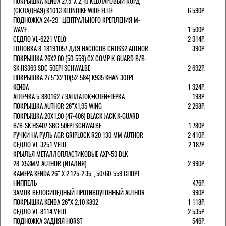
ПОКРЫШКА KENDA 27,5"Х 2,10 КЕВЛАРОВЫЙ КОРД
(СКЛАДНАЯ) K1013 KLONDIKE WIDE ELITE
6 590Р.
ПОДНОЖКА 24-29" ЦЕНТРАЛЬНОГО КРЕПЛЕНИЯ M-
WAVE
1 500Р.
СЕДЛО VL-6221 VELO
2 314Р.
ГОЛОВКА 8-18191057 ДЛЯ НАСОСОВ CROSS2 AUTHOR
390Р.
ПОКРЫШКА 26X2.00 (50-559) CX COMP K-GUARD B/B-
SK HS369 SBC 50EPI SCHWALBE
2 692Р.
ПОКРЫШКА 27.5"Х2.10(52-584) K935 KHAN 30TPI.
KENDA
1 324Р.
АПТЕЧКА 5-880162 7 ЗАПЛАТОК+КЛЕЙ+ТЕРКА
198Р.
ПОКРЫШКА AUTHOR 26"Х1,95 WING
2 268Р.
ПОКРЫШКА 20X1.90 (47-406) BLACK JACK K-GUARD
B/B-SK HS407 SBC 50EPI SCHWALBE
1 780Р.
РУЧКИ НА РУЛЬ AGR GRIPLOCK R20 130 ММ AUTHOR
2 410Р.
СЕДЛО VL-3251 VELO
2 187Р.
КРЫЛЬЯ МЕТАЛЛОПЛАСТИКОВЫЕ AXP-53 BLK
28"Х53ММ AUTHOR (ИТАЛИЯ)
2 990Р.
КАМЕРА KENDA 26" Х 2.125-2.35", 50/60-559 СПОРТ
НИППЕЛЬ
476Р.
ЗАМОК ВЕЛОСИПЕДНЫЙ ПРОТИВОУГОННЫЙ AUTHOR
990Р.
ПОКРЫШКА KENDA 26"Х 2,10 K892
1 118Р.
СЕДЛО VL-8114 VELO
2 535Р.
ПОДНОЖКА ЗАДНЯЯ HORST
546Р.