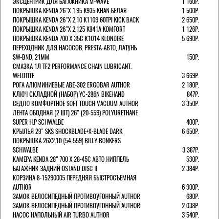
ЭКСЦЕНТРИК ДЛЯ БАГАЖНИКА M-WAVE
1 160Р.
ПОКРЫШКА KENDA 26"Х 1,95 K935 KHAN БЕЛАЯ
1 500Р.
ПОКРЫШКА KENDA 26"Х 2,10 K1109 60TPI KICK BACK
2 650Р.
ПОКРЫШКА KENDA 26"Х 2,125 K841A KOMFORT
1 126Р.
ПОКРЫШКА KENDA 700 Х 35С К1014 KLONDIKE
5 690Р.
ПЕРЕХОДНИК ДЛЯ НАСОСОВ, PRESTA-АВТО, ЛАТУНЬ
SW-BND, 21ММ
150Р.
СМАЗКА 1Л TF2 PERFORMANCE CHAIN LUBRICANT.
WELDTITE
3 669Р.
РОГА АЛЮМИНИЕВЫЕ ABE-302 ERGOBAR AUTHOR
2 180Р.
КЛЮЧ СКЛАДНОЙ (НАБОР) YC-286N BIKEHAND
847Р.
СЕДЛО КОМФОРТНОЕ SOFT TOUCH VACUUM AUTHOR
3 350Р.
ЛЕНТА ОБОДНАЯ (2 ШТ) 26" (20-559) POLYURETHANE
SUPER H.P SCHWALBE
400Р.
КРЫЛЬЯ 29" SKS SHOCKBLADE+X-BLADE DARK.
6 650Р.
ПОКРЫШКА 26X2.10 (54-559) BILLY BONKERS
SCHWALBE
3 387Р.
КАМЕРА KENDA 28" 700 Х 28-45С АВТО НИППЕЛЬ
530Р.
БАГАЖНИК ЗАДНИЙ OSTAND DISC II
2 384Р.
КОРЗИНА 8-15290005 ПЕРЕДНЯЯ БЫСТРОСЪЕМНАЯ
AUTHOR
6 900Р.
ЗАМОК ВЕЛОСИПЕДНЫЙ ПРОТИВОУГОННЫЙ AUTHOR
680Р.
ЗАМОК ВЕЛОСИПЕДНЫЙ ПРОТИВОУГОННЫЙ AUTHOR
2 038Р.
НАСОС НАПОЛЬНЫЙ AIR TURBO AUTHOR
3 540Р.