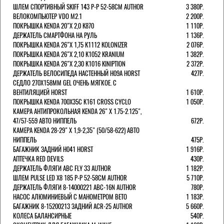
ШЛЕМ СПОРТИВНЫЙ SKIFF 143 Р-Р 52-58СМ AUTHOR
3 380Р.
ВЕЛОКОМПЬЮТЕР VDO M2.1
2 200Р.
ПОКРЫШКА KENDA 20"Х 2,0 K870
1 110Р.
ДЕРЖАТЕЛЬ СМАРТФОНА НА РУЛЬ
1 136Р.
ПОКРЫШКА KENDA 26"Х 1,75 K1112 KOLONIZER
2 076Р.
ПОКРЫШКА KENDA 26"Х 2,10 K1052 KRANIUM
1 382Р.
ПОКРЫШКА KENDA 26"Х 2,30 K1016 KINIPTION
2 372Р.
ДЕРЖАТЕЛЬ ВЕЛОСИПЕДА НАСТЕННЫЙ H09A HORST
427Р.
СЕДЛО 270Х158ММ GEL ОЧЕНЬ МЯГКОЕ. С
ВЕНТИЛЯЦИЕЙ HORST
1 610Р.
ПОКРЫШКА KENDA 700Х35С K161 CROSS CYCLO
1 050Р.
КАМЕРА АНТИПРОКОЛЬНАЯ KENDA 26" Х 1.75-2.125",
47/57-559 АВТО НИППЕЛЬ
672Р.
КАМЕРА KENDA 28-29" Х 1,9-2,35" (50/58-622) АВТО
НИППЕЛЬ
475Р.
БАГАЖНИК ЗАДНИЙ H041 HORST
1 916Р.
АПТЕЧКА RED DEVILS
430Р.
ДЕРЖАТЕЛЬ ФЛЯГИ АВС FLY 33 AUTHOR
1 182Р.
ШЛЕМ PULSE LED X8 185 Р-Р 52-58СМ AUTHOR
5 710Р.
ДЕРЖАТЕЛЬ ФЛЯГИ 8-14000221 ABC-16N AUTHOR
780Р.
НАСОС АЛЮМИНИЕВЫЙ С МАНОМЕТРОМ BETO
1 183Р.
БАГАЖНИК 8-15200213 ЗАДНИЙ ACR-25 AUTHOR
5 660Р.
КОЛЕСА БАЛАНСИРНЫЕ
540Р.