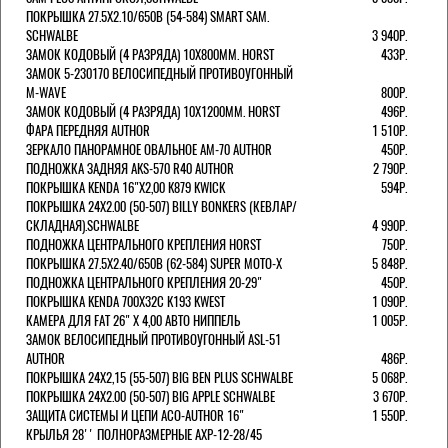
ПОКРЫШКА 27.5X2.10/650B (54-584) SMART SAM.
SCHWALBE
3 940Р.
ЗАМОК КОДОВЫЙ (4 РАЗРЯДА) 10Х800ММ. HORST
433Р.
ЗАМОК 5-230170 ВЕЛОСИПЕДНЫЙ ПРОТИВОУГОННЫЙ
M-WAVE
800Р.
ЗАМОК КОДОВЫЙ (4 РАЗРЯДА) 10Х1200ММ. HORST
496Р.
ФАРА ПЕРЕДНЯЯ AUTHOR
1 510Р.
ЗЕРКАЛО ПАНОРАМНОЕ ОВАЛЬНОЕ AM-70 AUTHOR
450Р.
ПОДНОЖКА ЗАДНЯЯ AKS-570 R40 AUTHOR
2 790Р.
ПОКРЫШКА KENDA 16"Х2,00 K879 KWICK
594Р.
ПОКРЫШКА 24X2.00 (50-507) BILLY BONKERS (КЕВЛАР/
СКЛАДНАЯ).SCHWALBE
4 990Р.
ПОДНОЖКА ЦЕНТРАЛЬНОГО КРЕПЛЕНИЯ HORST
750Р.
ПОКРЫШКА 27.5X2.40/650B (62-584) SUPER MOTO-X
5 848Р.
ПОДНОЖКА ЦЕНТРАЛЬНОГО КРЕПЛЕНИЯ 20-29"
450Р.
ПОКРЫШКА KENDA 700Х32С K193 KWEST
1 090Р.
КАМЕРА ДЛЯ FAT 26" X 4,00 АВТО НИППЕЛЬ
1 005Р.
ЗАМОК ВЕЛОСИПЕДНЫЙ ПРОТИВОУГОННЫЙ ASL-51
AUTHOR
486Р.
ПОКРЫШКА 24X2,15 (55-507) BIG BEN PLUS SCHWALBE
5 068Р.
ПОКРЫШКА 24X2.00 (50-507) BIG APPLE SCHWALBE
3 670Р.
ЗАЩИТА СИСТЕМЫ И ЦЕПИ ACO-AUTHOR 16"
1 550Р.
КРЫЛЬЯ 28'' ПОЛНОРАЗМЕРНЫЕ AXP-12-28/45