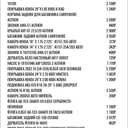
10100
3 108Р.
ПОКРЫШКА KENDA 26"Х1,95 K905 K-RAD
1 240Р.
КОРЗИНА ЗАДНЯЯ ДЛЯ БАГАЖНИКА CARRYMORE
AUTHOR
3 280Р.
ЗВОНОК AWA-51 AUTHOR
440Р.
КРЫЛЬЯ AXP-07-27,5/29 AUTHOR
2 900Р.
БАГАЖНИК ЗАДНИЙ AUTHOR CARRYMORE
3 950Р.
КАМЕРА KENDA 18" Х 1.75-2.125", 47/57-355 АВТО
373Р.
КАМЕРА KENDA 14" Х 1.75-2.125", 47/57-254/263 АВТО
342Р.
ЗВОНОК 8-16310105 AWA-51 AUTHOR
400Р.
ДЕРЖАТЕЛЬ ВЕЛО НАСТЕННЫЙ H017 HORST
729Р.
НАСОС 8-18101046 AAP CROSS 2 AUTHOR
1 770Р.
ПОКРЫШКА 26X2.10 (54-559) BLACK JACK SCHWALBE
5 290Р.
ПОКРЫШКА KENDA 24"Х 2,10 K887 KINETICS
1 063Р.
ПОКРЫШКА KENDA 26"Х 2,00 K885 KOBRA
1 096Р.
ПОДНОЖКА AKS-670 R18 24-29" E-BIKE (DROPOUT
AUTHOR IS-R18). AUTHOR
3 550Р.
КАМЕРА 200Х50 АВТО НИППЕЛЬ
200Р.
ФЛЯГА AB-TCX-SHANTI X9 0.85Л СЕРЕБРИСТО-
НЕОНОВАЯ
1 180Р.
ФЛЯГА 0.85Л AB-TCX-SHANTI X9 TACX/AUTHOR
1 180Р.
БАГАЖНИК ЗАДНИЙ CD-15B OSTAND
2 672Р.
ДЕРЖАТЕЛЬ ФЛЯГИ M-WAVE
402Р.