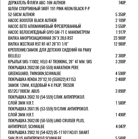
ДЕРЖАТЕЛЬ ФЛЯГИ ABC-16N AUTHOR
740Р.
ШЛЕМ СПОРТИВНЫЙ SKIFF 191 PINK-NEON/BLACK Р-Р
52-58СМ AUTHOR
5 350Р.
НАСОС BOOSTER BLACK AUTHOR
2 109Р.
НАСОС BETO АЛЮМИНИЕВЫЙ ФРЕЗЕРОВАННЫЙ
3 550Р.
НАСОС ВЕЛОСИПЕДНЫЙ GIYO GM-71 С МАНОМЕТРОМ
1 917Р.
ВИЛКА АМОРТИЗАЦИОННАЯ 26"Х 28,6 RST
23 900Р.
ВИЛКА ЖЕСТКАЯ RST RF-M7 28"Х1 1/8"
12 980Р.
КРЕПЛЕНИЕ/ЗАМОК ДЛЯ ДЕТСКИХ СИДЕНИЙ НА РАМУ
BELLELLI
2 300Р.
КРЫЛЬЯ SKS-11002, VELO 47 TREKKING, 28" 47 ММ. SKS
3 200Р.
ПОКРЫШКА 26X2.00 (50-559) MARATHON PERF,
GREENGUARD, TWINSKIN,SCHWALBE
4 590Р.
ПОКРЫШКА KENDA 29"Х2,10 (55X622) K1153
2 400Р.
ЗАМОК 12ММ, КОДОВЫЙ 4-Х РАЗР, TRESOR
6512C/180СМ. ABUS
3 890Р.
ПОКРЫШКА 26X2.10 (54-559) СЛИК АНТИПРОКОЛ.
СЛОЙ 3ММ H.R.T.
1 580Р.
ПОКРЫШКА 26X1.95 (53-559) П/СЛИК АНТИПРОКОЛ.
СЛОЙ 3ММ H.R.T.
1 490Р.
ПОКРЫШКА 26X2.00 (50-559) LAND CRUISER PLUS,
АНТИПРКОЛ, SCHWALBE
4 047Р.
ПОКРЫШКА 29X2.10 (54-622) 05-11101143.01 SMART
SAM PLUS АНТИПРОКОЛ,SCHWALBE
5 580Р.