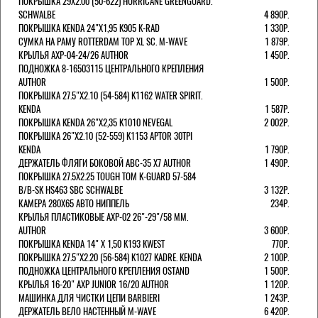
ПОКРЫШКА 29X2.00 (50-622) HURRICANE GREENGUARD.
SCHWALBE
4 890Р.
ПОКРЫШКА KENDA 24"Х1,95 K905 K-RAD
1 330Р.
СУМКА НА РАМУ ROTTERDAM TOP XL SC. M-WAVE
1 879Р.
КРЫЛЬЯ AXP-04-24/26 AUTHOR
1 450Р.
ПОДНОЖКА 8-16503115 ЦЕНТРАЛЬНОГО КРЕПЛЕНИЯ
AUTHOR
1 500Р.
ПОКРЫШКА 27.5"Х2.10 (54-584) K1162 WATER SPIRIT.
KENDA
1 587Р.
ПОКРЫШКА KENDA 26"Х2,35 K1010 NEVEGAL
2 002Р.
ПОКРЫШКА 26"Х2.10 (52-559) K1153 APTOR 30TPI
KENDA
1 790Р.
ДЕРЖАТЕЛЬ ФЛЯГИ БОКОВОЙ ABC-35 X7 AUTHOR
1 490Р.
ПОКРЫШКА 27.5X2.25 TOUGH TOM K-GUARD 57-584
B/B-SK HS463 SBC SCHWALBE
3 132Р.
КАМЕРА 280Х65 АВТО НИППЕЛЬ
234Р.
КРЫЛЬЯ ПЛАСТИКОВЫЕ AXP-02 26"-29"/58 ММ.
AUTHOR
3 600Р.
ПОКРЫШКА KENDA 14" Х 1,50 K193 KWEST
770Р.
ПОКРЫШКА 27.5"Х2.20 (56-584) K1027 KADRE. KENDA
2 100Р.
ПОДНОЖКА ЦЕНТРАЛЬНОГО КРЕПЛЕНИЯ OSTAND
1 500Р.
КРЫЛЬЯ 16-20" AXP JUNIOR 16/20 AUTHOR
1 120Р.
МАШИНКА ДЛЯ ЧИСТКИ ЦЕПИ BARBIERI
1 243Р.
ДЕРЖАТЕЛЬ ВЕЛО НАСТЕННЫЙ M-WAVE
6 420Р.