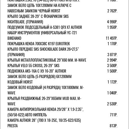
ЗАМОК ВЕЛО ЦЕПЬ 10Х1200ММ НА КЛЮЧЕ С
НАВЕСНЫМ ЗАМКОМ ЧЕРНЫЙ HORST
2 762Р.
КРЫЛО ЗАДНЕЕ 28-29" С ФОНАРИКОМ SKS
NIGHTBLADE. (ГЕРМАНИЯ)
4 990Р.
ПОДСУМОК ПОДСЕДЕЛЬНЫЙ A-S381 QF9 X7 AUTHOR
1 950Р.
НАБОР ИНСТРУМЕНТОВ УНИВЕРСАЛЬНЫЙ YC-721
BIKEHAND
11 497Р.
ПОКРЫШКА KENDA 700Х38С K197 EUROTREK
1 170Р.
КРЫЛО ПЕРЕДНЕЕ SKS SHOCKBLADE DARK 26+27,5"
(ГЕРМАНИЯ)
3 871Р.
КРЫЛЬЯ МЕТАЛЛОПЛАСТИКОВЫЕ 29"Х60 ММ. M-WAVE
2 994Р.
КРЫЛЬЯ VELO 55 CROSS, 26-29" SKS
3 500Р.
ПОДНОЖКА AKS-16A C X9 16-20" AUTHOR
1 500Р.
ЗАМОК ВЕЛО ЦЕПЬ (5 РАЗРЯДОВ) 6Х1200ММ
КОДОВЫЙ HORST
1 172Р.
ЗАМОК ВЕЛО КОДОВЫЙ (4 РАЗРЯДА) 10Х1800ММ. M-
WAVE
1 040Р.
КРЫЛЬЯ РАЗДВИЖНЫЕ 26-29"Х65ММ MUD MAX. M-
WAVE
2 530Р.
КАМЕРА АНТИПРОКОЛЬНАЯ KENDA 29/28" Х 1.9-2.35",
(50/58-622) АВТО НИППЕЛЬ
711Р.
КАМЕРА AUTHOR 28" (700 Х 18-25С, 18/25-622/635)
PRESTA
813Р.