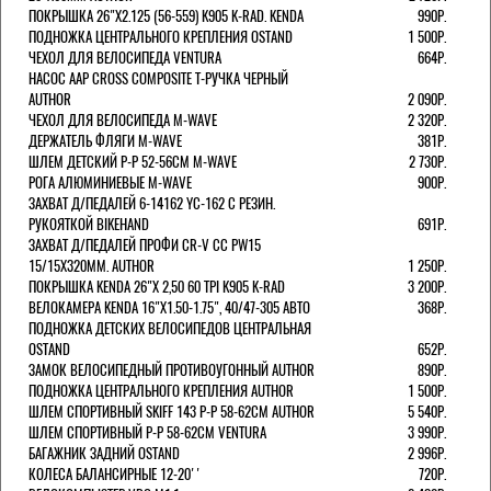
ПОКРЫШКА 26"Х2.125 (56-559) K905 K-RAD. KENDA
990Р.
ПОДНОЖКА ЦЕНТРАЛЬНОГО КРЕПЛЕНИЯ OSTAND
1 500Р.
ЧЕХОЛ ДЛЯ ВЕЛОСИПЕДА VENTURA
664Р.
НАСОС AAP CROSS COMPOSITE Т-РУЧКА ЧЕРНЫЙ
AUTHOR
2 090Р.
ЧЕХОЛ ДЛЯ ВЕЛОСИПЕДА M-WAVE
2 320Р.
ДЕРЖАТЕЛЬ ФЛЯГИ M-WAVE
381Р.
ШЛЕМ ДЕТСКИЙ Р-Р 52-56СМ M-WAVE
2 730Р.
РОГА АЛЮМИНИЕВЫЕ M-WAVE
900Р.
ЗАХВАТ Д/ПЕДАЛЕЙ 6-14162 YC-162 С РЕЗИН.
РУКОЯТКОЙ BIKEHAND
691Р.
ЗАХВАТ Д/ПЕДАЛЕЙ ПРОФИ CR-V CC PW15
15/15X320ММ. AUTHOR
1 250Р.
ПОКРЫШКА KENDA 26"Х 2,50 60 TPI K905 K-RAD
3 200Р.
ВЕЛОКАМЕРА KENDA 16"Х1.50-1.75", 40/47-305 АВТО
368Р.
ПОДНОЖКА ДЕТСКИХ ВЕЛОСИПЕДОВ ЦЕНТРАЛЬНАЯ
OSTAND
652Р.
ЗАМОК ВЕЛОСИПЕДНЫЙ ПРОТИВОУГОННЫЙ AUTHOR
890Р.
ПОДНОЖКА ЦЕНТРАЛЬНОГО КРЕПЛЕНИЯ AUTHOR
1 500Р.
ШЛЕМ СПОРТИВНЫЙ SKIFF 143 Р-Р 58-62СМ AUTHOR
5 540Р.
ШЛЕМ СПОРТИВНЫЙ Р-Р 58-62СМ VENTURA
3 990Р.
БАГАЖНИК ЗАДНИЙ OSTAND
2 996Р.
КОЛЕСА БАЛАНСИРНЫЕ 12-20''
720Р.