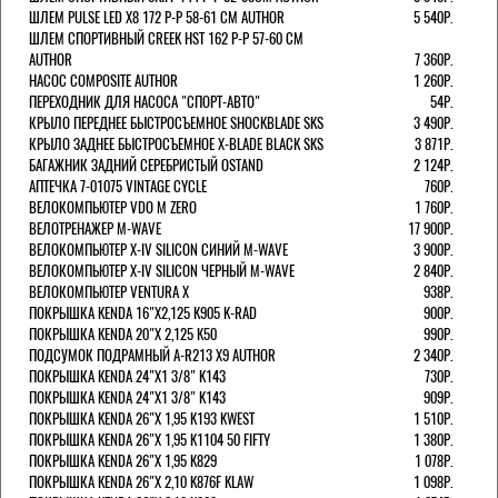
ШЛЕМ PULSE LED X8 172 Р-Р 58-61 СМ AUTHOR
5 540Р.
ШЛЕМ СПОРТИВНЫЙ CREEK HST 162 Р-Р 57-60 СМ
AUTHOR
7 360Р.
НАСОС COMPOSITE AUTHOR
1 260Р.
ПЕРЕХОДНИК ДЛЯ НАСОСА "СПОРТ-АВТО"
54Р.
КРЫЛО ПЕРЕДНЕЕ БЫСТРОСЪЕМНОЕ SHOCKBLADE SKS
3 490Р.
КРЫЛО ЗАДНЕЕ БЫСТРОСЪЕМНОЕ X-BLADE BLACK SKS
3 871Р.
БАГАЖНИК ЗАДНИЙ СЕРЕБРИСТЫЙ OSTAND
2 124Р.
АПТЕЧКА 7-01075 VINTAGE CYCLE
760Р.
ВЕЛОКОМПЬЮТЕР VDO M ZERO
1 760Р.
ВЕЛОТРЕНАЖЕР M-WAVE
17 900Р.
ВЕЛОКОМПЬЮТЕР X-IV SILICON СИНИЙ M-WAVE
3 900Р.
ВЕЛОКОМПЬЮТЕР X-IV SILICON ЧЕРНЫЙ M-WAVE
2 840Р.
ВЕЛОКОМПЬЮТЕР VENTURA Х
938Р.
ПОКРЫШКА KENDA 16"Х2,125 K905 K-RAD
900Р.
ПОКРЫШКА KENDA 20"Х 2,125 K50
990Р.
ПОДСУМОК ПОДРАМНЫЙ A-R213 X9 AUTHOR
2 340Р.
ПОКРЫШКА KENDA 24"Х1 3/8" K143
730Р.
ПОКРЫШКА KENDA 24"Х1 3/8" K143
909Р.
ПОКРЫШКА KENDA 26"Х 1,95 K193 KWEST
1 510Р.
ПОКРЫШКА KENDA 26"Х 1,95 K1104 50 FIFTY
1 380Р.
ПОКРЫШКА KENDA 26"Х 1,95 K829
1 078Р.
ПОКРЫШКА KENDA 26"Х 2,10 K876F KLAW
1 098Р.