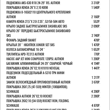
ПОДНОЖКА AKS-630 R18 24-29" RS. AUTHOR
3 310Р.
ПОКРЫШКА KENDA 26"Х 2,10 K898
1 540Р.
ПОДНОЖКА 8-16502110 ЦЕНТРАЛЬНОГО КРЕПЛЕНИЯ
AUTHOR
2 160Р.
КАМЕРА KENDA 27,5"Х 2.0-2.35", 52/58-584 АВТО
552Р.
КРЫЛО ЗАДНЕЕ БЫСТРОСЪЕМНОЕ DASHBLADE SKS
2 090Р.
КРЫЛО 26" ПЕРЕДНЕЕ БЫСТРОСЪЕМНОЕ DASHBOARD
SKS
2 740Р.
ФОНАРЬ ЗАДНИЙ SMART
478Р.
КРЫЛЬЯ 20'' HIGHTREK JUNIOR SET SKS
1 470Р.
КОЛЕСА БАЛАНСИРНЫЕ 16-24''
1 652Р.
ТУКЛИПСЫ APD-TC313 AUTHOR
770Р.
НАСОС AAP JET MINI COMPOSITE 120PSI. AUTHOR
1 200Р.
БАГАЖНИК АЛЮМИНИЕВЫЙ 24-29" СВАРНОЙ. ЧЕРНЫЙ
4 194Р.
ПОКРЫШКА KENDA 26"Х2,10 K1010 NEVEGAL
1 447Р.
ПОДСУМОК ПОДСЕДЕЛЬНЫЙ A-S310 TPN МИНИ
AUTHOR
1 317Р.
ЗАМОК ВЕЛОСИПЕДНЫЙ ПРОТИВОУГОННЫЙ AUTHOR
3 670Р.
ПОКРЫШКА 26X1,75 (47-559) WINTER (100ШИПОВ).
SCHWALBE
4 390Р.
ПОКРЫШКА AUTHOR 26"Х2,10 ROCKET
2 280Р.
ПОКРЫШКА 26X2.10 (54-559) ROCKET RON, FOLDING.
SCHWALBE
4 870Р.