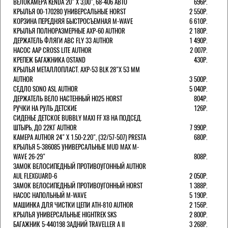
ВЕЛОКАМЕРА KENDA 20" Х 3,00", 68-406 АВТО
696Р.
КРЫЛЬЯ 00-170280 УНИВЕРСАЛЬНЫЕ HORST
2 550Р.
КОРЗИНА ПЕРЕДНЯЯ БЫСТРОСЪЕМНАЯ M-WAVE
6 610Р.
КРЫЛЬЯ ПОЛНОРАЗМЕРНЫЕ AXP-60 AUTHOR
2 180Р.
ДЕРЖАТЕЛЬ ФЛЯГИ АВС FLY 33 AUTHOR
1 490Р.
НАСОС AAP CROSS LITE AUTHOR
2 007Р.
КРЕПЕЖ БАГАЖНИКА OSTAND
430Р.
КРЫЛЬЯ МЕТАЛЛОПЛАСТ. AXP-53 BLK 28"Х 53 ММ
AUTHOR
3 500Р.
СЕДЛО SONO ASL AUTHOR
5 040Р.
ДЕРЖАТЕЛЬ ВЕЛО НАСТЕННЫЙ H025 HORST
804Р.
РУЧКИ НА РУЛЬ ДЕТСКИЕ
126Р.
СИДЕНЬЕ ДЕТСКОЕ BUBBLY MAXI FF X8 НА ПОДСЕД.
ШТЫРЬ, ДО 22КГ AUTHOR
7 990Р.
КАМЕРА AUTHOR 24" Х 1.50-2.20", (32/57-507) PRESTA
680Р.
КРЫЛЬЯ 5-386085 УНИВЕРСАЛЬНЫЕ MUD MAX M-
WAVE 26-29"
808Р.
ЗАМОК ВЕЛОСИПЕДНЫЙ ПРОТИВОУГОННЫЙ AUTHOR
AUL FLEXGUARD-6
2 050Р.
ЗАМОК ВЕЛОСИПЕДНЫЙ ПРОТИВОУГОННЫЙ HORST
1 388Р.
НАСОС НАПОЛЬНЫЙ M-WAVE
5 190Р.
МАШИНКА ДЛЯ ЧИСТКИ ЦЕПИ ATH-810 AUTHOR
2 156Р.
КРЫЛЬЯ УНИВЕРСАЛЬНЫЕ HIGHTREK SKS
2 800Р.
БАГАЖНИК 5-440198 ЗАДНИЙ TRAVELLER A II
3 268Р.