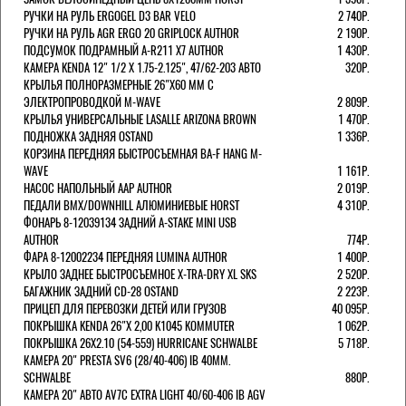
РУЧКИ НА РУЛЬ ERGOGEL D3 BAR VELO
2 740Р.
РУЧКИ НА РУЛЬ AGR ERGO 20 GRIPLOCK AUTHOR
2 190Р.
ПОДСУМОК ПОДРАМНЫЙ A-R211 X7 AUTHOR
1 430Р.
КАМЕРА KENDA 12" 1/2 Х 1.75-2.125", 47/62-203 АВТО
320Р.
КРЫЛЬЯ ПОЛНОРАЗМЕРНЫЕ 26"Х60 ММ С
ЭЛЕКТРОПРОВОДКОЙ M-WAVE
2 809Р.
КРЫЛЬЯ УНИВЕРСАЛЬНЫЕ LASALLE ARIZONA BROWN
1 470Р.
ПОДНОЖКА ЗАДНЯЯ OSTAND
1 336Р.
КОРЗИНА ПЕРЕДНЯЯ БЫСТРОСЪЕМНАЯ BA-F HANG M-
WAVE
1 161Р.
НАСОС НАПОЛЬНЫЙ AAP AUTHOR
2 019Р.
ПЕДАЛИ BMX/DOWNHILL АЛЮМИНИЕВЫЕ HORST
4 310Р.
ФОНАРЬ 8-12039134 ЗАДНИЙ A-STAKE MINI USB
AUTHOR
774Р.
ФАРА 8-12002234 ПЕРЕДНЯЯ LUMINA AUTHOR
1 400Р.
КРЫЛО ЗАДНЕЕ БЫСТРОСЪЕМНОЕ X-TRA-DRY XL SKS
2 520Р.
БАГАЖНИК ЗАДНИЙ CD-28 OSTAND
2 223Р.
ПРИЦЕП ДЛЯ ПЕРЕВОЗКИ ДЕТЕЙ ИЛИ ГРУЗОВ
40 095Р.
ПОКРЫШКА KENDA 26"Х 2,00 K1045 KOMMUTER
1 062Р.
ПОКРЫШКА 26X2.10 (54-559) HURRICANE SCHWALBE
5 718Р.
КАМЕРА 20" PRESTA SV6 (28/40-406) IB 40MM.
SCHWALBE
880Р.
КАМЕРА 20" АВТО AV7C EXTRA LIGHT 40/60-406 IB AGV