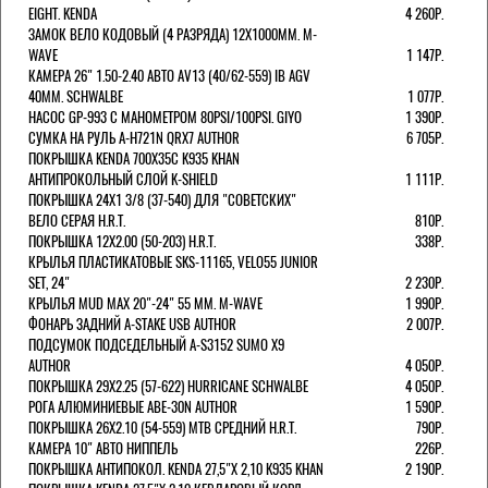
EIGHT. KENDA
4 260Р.
ЗАМОК ВЕЛО КОДОВЫЙ (4 РАЗРЯДА) 12Х1000ММ. M-
WAVE
1 147Р.
КАМЕРА 26" 1.50-2.40 АВТО AV13 (40/62-559) IB AGV
40MM. SCHWALBE
1 077Р.
НАСОС GP-993 С МАНОМЕТРОМ 80PSI/100PSI. GIYO
1 390Р.
СУМКА НА РУЛЬ A-H721N QRX7 AUTHOR
6 705Р.
ПОКРЫШКА KENDA 700Х35С K935 KHAN
АНТИПРОКОЛЬНЫЙ СЛОЙ K-SHIELD
1 111Р.
ПОКРЫШКА 24X1 3/8 (37-540) ДЛЯ "СОВЕТСКИХ"
ВЕЛО СЕРАЯ H.R.T.
810Р.
ПОКРЫШКА 12X2.00 (50-203) H.R.T.
338Р.
КРЫЛЬЯ ПЛАСТИКАТОВЫЕ SKS-11165, VELO55 JUNIOR
SET, 24"
2 230Р.
КРЫЛЬЯ MUD MAX 20"-24" 55 ММ. M-WAVE
1 990Р.
ФОНАРЬ ЗАДНИЙ A-STAKE USB AUTHOR
2 007Р.
ПОДСУМОК ПОДСЕДЕЛЬНЫЙ A-S3152 SUMO X9
AUTHOR
4 050Р.
ПОКРЫШКА 29X2.25 (57-622) HURRICANE SCHWALBE
4 050Р.
РОГА АЛЮМИНИЕВЫЕ ABE-30N AUTHOR
1 590Р.
ПОКРЫШКА 26X2.10 (54-559) MTB СРЕДНИЙ H.R.T.
790Р.
КАМЕРА 10" АВТО НИППЕЛЬ
226Р.
ПОКРЫШКА АНТИПОКОЛ. KENDA 27,5"Х 2,10 K935 KHAN
2 190Р.