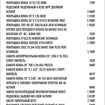
ПОКРЫШКА KENDA 16"Х2,125 K846
729Р.
ПОДСУМОК ПОДРАМНЫЙ A-R282 MPP ДВОЙНОЙ
AUTHOR
3 688Р.
ПОКРЫШКА KENDA 26"Х 1,95 K838
1 018Р.
ПОКРЫШКА KENDA 26"Х 2,10 K1013 KLONDIKE WIDE
5 998Р.
ПОКРЫШКА 16X1.90 (47-305) BLACK JACK SCHWALBE
1 450Р.
КРЕПЕЖ ДЛЯ ПЕРЕДНЕГО КРЫЛА НА ВИЛКУ VELO 65
MOUNTAIN 29" 40 - 43ММ SKS
793Р.
ПОКРЫШКА 27.5X2.25 HURRICANE SCHWALBE
5 499Р.
ПОКРЫШКА KENDA 700Х28С K193 KWEST
1 200Р.
ПОКРЫШКА 26X2.10 (54-559) SMART SAM PLUS PERF.
SCHWALBE
5 760Р.
КАМЕРА АНТИПРОКОЛЬНАЯ KENDA 28" (700 Х 18-25C)
СПОРТ НИППЕЛЬ
703Р.
КАМЕРА KENDA 28" 700 Х 28-45С PRESTA
640Р.
КАМЕРА KENDA 20" Х 1 3/8", 32/37-438/451 СПОРТ
НИППЕЛЬ
481Р.
КАМЕРА KENDA 10" Х 2.00", 54-152 АВТО ИЗОГНУТЫЙ
390Р.
ЗЕРКАЛО 8-16450001 ПАНОРАМНОЕ КРУГЛОЕ AM-45
AUTHOR
494Р.
ЗАМОК ВЕЛОСИПЕДНЫЙ ПРОТИВОУГОННЫЙ HORST
1 496Р.
ПОДНОЖКА ЗАДНЯЯ AKS-500R AUTHOR
3 410Р.
НАСОС НАПОЛЬНЫЙ BETO
3 740Р.