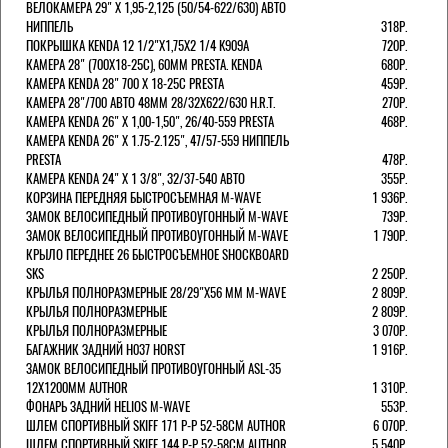
ВЕЛОКАМЕРА 29" X 1,95-2,125 (50/54-622/630) АВТО
НИППЕЛЬ
318Р.
ПОКРЫШКА KENDA 12 1/2"Х1,75X2 1/4 K909A
720Р.
КАМЕРА 28" (700Х18-25С), 60ММ PRESTA. KENDA
680Р.
КАМЕРА KENDA 28" 700 Х 18-25С PRESTA
459Р.
КАМЕРА 28"/700 АВТО 48ММ 28/32Х622/630 H.R.T.
270Р.
КАМЕРА KENDA 26" Х 1,00-1,50", 26/40-559 PRESTA
468Р.
КАМЕРА KENDA 26" Х 1.75-2.125", 47/57-559 НИППЕЛЬ
PRESTA
478Р.
КАМЕРА KENDA 24" Х 1 3/8", 32/37-540 АВТО
355Р.
КОРЗИНА ПЕРЕДНЯЯ БЫСТРОСЪЕМНАЯ M-WAVE
1 936Р.
ЗАМОК ВЕЛОСИПЕДНЫЙ ПРОТИВОУГОННЫЙ M-WAVE
739Р.
ЗАМОК ВЕЛОСИПЕДНЫЙ ПРОТИВОУГОННЫЙ M-WAVE
1 790Р.
КРЫЛО ПЕРЕДНЕЕ 26 БЫСТРОСЪЕМНОЕ SHOCKBOARD
SKS
2 250Р.
КРЫЛЬЯ ПОЛНОРАЗМЕРНЫЕ 28/29"Х56 ММ M-WAVE
2 809Р.
КРЫЛЬЯ ПОЛНОРАЗМЕРНЫЕ
2 809Р.
КРЫЛЬЯ ПОЛНОРАЗМЕРНЫЕ
3 070Р.
БАГАЖНИК ЗАДНИЙ H037 HORST
1 916Р.
ЗАМОК ВЕЛОСИПЕДНЫЙ ПРОТИВОУГОННЫЙ ASL-35
12Х1200ММ AUTHOR
1 310Р.
ФОНАРЬ ЗАДНИЙ HELIOS M-WAVE
553Р.
ШЛЕМ СПОРТИВНЫЙ SKIFF 171 Р-Р 52-58СМ AUTHOR
6 070Р.
ШЛЕМ СПОРТИВНЫЙ SKIFF 144 Р-Р 52-58СМ AUTHOR
5 540Р.