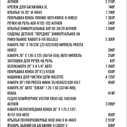
AUTHOR
2 210Р.
КРЕПЕЖ ДЛЯ БАГАЖНИКА XL
748Р.
КРЫЛЬЯ 16-20" M-WAVE
1 790Р.
ПОКРЫШКА KENDA 700Х40С K879 KWICK. K-SHIELD
1 383Р.
РУЧКИ НА РУЛЬ AGR-R192-102 AUTHOR
540Р.
КРЫЛЬЯ УНИВЕРСАЛЬНЫЕ AXP-02-24/29 AUTHOR
1 500Р.
СИДЕНЬЕ ДЕТСКОЕ "ПЕРЕДНЕЕ" УНИВЕРСАЛЬНОЕ НА
РАМУ/ВЫНОС RABBIT B-FIX BELLELLI
5 300Р.
КАМЕРА 700" Х 18/23C (23-622/630) НИППЕЛЬ PRESTA.
HORST
286Р.
КАМЕРА 26" X 1,95-2,125 (50/54-559), АВТО НИППЕЛЬ
258Р.
ЗАГЛУШКИ ДЛЯ РУЧЕК НА РУЛЬ
42Р.
ВЕЛОКАМЕРА 20" Х 4 1/4" АВТО
1 260Р.
ПОКРЫШКА KENDA 20"Х1,5 K1038
658Р.
МАШИНКА ДЛЯ ЧИСТКИ ЦЕПИ WELDTITE
4 125Р.
КАМЕРА 28"/700 PRESTA 48ММ 35/45Х622/630 H.R.T.
450Р.
КАМЕРА 20" АВТО "УЗКАЯ" 1.25-1.50 (32/40-406)
KENDA
414Р.
СЕДЛО КОМФОРТНОЕ VECTOR ERGO GEL VACUUM
AUTHOR
3 090Р.
КАМЕРА ВЕЛОСИПЕДНАЯ KENDA 26" Х 1.75-2.125",
47/57-559 АВТО
450Р.
КРЫЛЬЯ ПОЛНОРАЗМЕРНЫЕ MUD MAX II M-WAVE
2 910Р.
ФОНАРЬ ЗАДНИЙ НА БАГАЖНИК A CADDY 3
690Р.