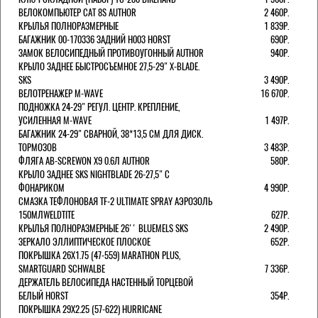
ВЕЛОКОМПЬЮТЕР CAT 8S AUTHOR
2 460Р.
КРЫЛЬЯ ПОЛНОРАЗМЕРНЫЕ
1 839Р.
БАГАЖНИК 00-170336 ЗАДНИЙ H003 HORST
690Р.
ЗАМОК ВЕЛОСИПЕДНЫЙ ПРОТИВОУГОННЫЙ AUTHOR
940Р.
КРЫЛО ЗАДНЕЕ БЫСТРОСЪЕМНОЕ 27,5-29" X-BLADE.
SKS
3 490Р.
ВЕЛОТРЕНАЖЕР M-WAVE
16 670Р.
ПОДНОЖКА 24-29" РЕГУЛ. ЦЕНТР. КРЕПЛЕНИЕ,
УСИЛЕННАЯ M-WAVE
1 497Р.
БАГАЖНИК 24-29" СВАРНОЙ, 38*13,5 СМ ДЛЯ ДИСК.
ТОРМОЗОВ
3 483Р.
ФЛЯГА AB-SCREWON X9 0.6Л AUTHOR
580Р.
КРЫЛО ЗАДНЕЕ SKS NIGHTBLADE 26-27,5" С
ФОНАРИКОМ
4 990Р.
СМАЗКА ТЕФЛОНОВАЯ TF-2 ULTIMATE SPRAY АЭРОЗОЛЬ
150МЛWELDTITE
627Р.
КРЫЛЬЯ ПОЛНОРАЗМЕРНЫЕ 26'' BLUEMELS SKS
2 490Р.
ЗЕРКАЛО ЭЛЛИПТИЧЕСКОЕ ПЛОСКОЕ
652Р.
ПОКРЫШКА 26X1.75 (47-559) MARATHON PLUS,
SMARTGUARD SCHWALBE
7 336Р.
ДЕРЖАТЕЛЬ ВЕЛОCИПЕДА НАСТЕННЫЙ ТОРЦЕВОЙ
БЕЛЫЙ HORST
354Р.
ПОКРЫШКА 29X2.25 (57-622) HURRICANE