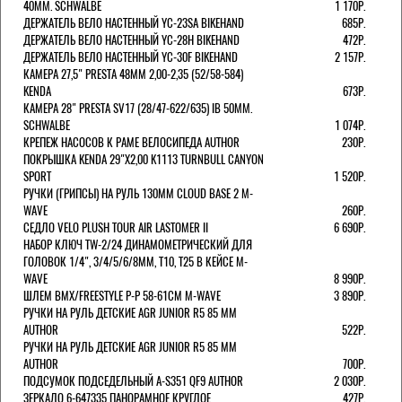
40MM. SCHWALBE
1 170Р.
ДЕРЖАТЕЛЬ ВЕЛО НАСТЕННЫЙ YC-23SA BIKEHAND
685Р.
ДЕРЖАТЕЛЬ ВЕЛО НАСТЕННЫЙ YC-28H BIKEHAND
472Р.
ДЕРЖАТЕЛЬ ВЕЛО НАСТЕННЫЙ YC-30F BIKEHAND
2 157Р.
КАМЕРА 27,5" PRESTA 48ММ 2,00-2,35 (52/58-584)
KENDA
673Р.
КАМЕРА 28" PRESTA SV17 (28/47-622/635) IB 50MM.
SCHWALBE
1 074Р.
КРЕПЕЖ НАСОСОВ К РАМЕ ВЕЛОСИПЕДА AUTHOR
230Р.
ПОКРЫШКА KENDA 29"Х2,00 K1113 TURNBULL CANYON
SPORT
1 520Р.
РУЧКИ (ГРИПСЫ) НА РУЛЬ 130ММ CLOUD BASE 2 M-
WAVE
260Р.
СЕДЛО VELO PLUSH TOUR AIR LASTOMER II
6 690Р.
НАБОР КЛЮЧ TW-2/24 ДИНАМОМЕТРИЧЕСКИЙ ДЛЯ
ГОЛОВОК 1/4", 3/4/5/6/8ММ, T10, T25 В КЕЙСЕ M-
WAVE
8 990Р.
ШЛЕМ ВМХ/FREESTYLE Р-Р 58-61СМ M-WAVE
3 890Р.
РУЧКИ НА РУЛЬ ДЕТСКИЕ AGR JUNIOR R5 85 ММ
AUTHOR
522Р.
РУЧКИ НА РУЛЬ ДЕТСКИЕ AGR JUNIOR R5 85 ММ
AUTHOR
700Р.
ПОДСУМОК ПОДСЕДЕЛЬНЫЙ A-S351 QF9 AUTHOR
2 030Р.
ЗЕРКАЛО 6-647335 ПАНОРАМНОЕ КРУГЛОЕ
427Р.