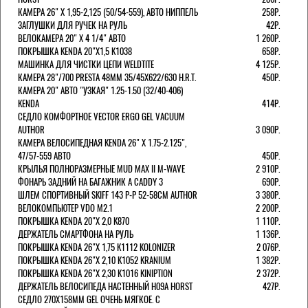
КАМЕРА 26" X 1,95-2,125 (50/54-559), АВТО НИППЕЛЬ
258Р.
ЗАГЛУШКИ ДЛЯ РУЧЕК НА РУЛЬ
42Р.
ВЕЛОКАМЕРА 20" Х 4 1/4" АВТО
1 260Р.
ПОКРЫШКА KENDA 20"Х1,5 K1038
658Р.
МАШИНКА ДЛЯ ЧИСТКИ ЦЕПИ WELDTITE
4 125Р.
КАМЕРА 28"/700 PRESTA 48ММ 35/45Х622/630 H.R.T.
450Р.
КАМЕРА 20" АВТО "УЗКАЯ" 1.25-1.50 (32/40-406)
KENDA
414Р.
СЕДЛО КОМФОРТНОЕ VECTOR ERGO GEL VACUUM
AUTHOR
3 090Р.
КАМЕРА ВЕЛОСИПЕДНАЯ KENDA 26" Х 1.75-2.125",
47/57-559 АВТО
450Р.
КРЫЛЬЯ ПОЛНОРАЗМЕРНЫЕ MUD MAX II M-WAVE
2 910Р.
ФОНАРЬ ЗАДНИЙ НА БАГАЖНИК A CADDY 3
690Р.
ШЛЕМ СПОРТИВНЫЙ SKIFF 143 Р-Р 52-58СМ AUTHOR
3 380Р.
ВЕЛОКОМПЬЮТЕР VDO M2.1
2 200Р.
ПОКРЫШКА KENDA 20"Х 2,0 K870
1 110Р.
ДЕРЖАТЕЛЬ СМАРТФОНА НА РУЛЬ
1 136Р.
ПОКРЫШКА KENDA 26"Х 1,75 K1112 KOLONIZER
2 076Р.
ПОКРЫШКА KENDA 26"Х 2,10 K1052 KRANIUM
1 382Р.
ПОКРЫШКА KENDA 26"Х 2,30 K1016 KINIPTION
2 372Р.
ДЕРЖАТЕЛЬ ВЕЛОСИПЕДА НАСТЕННЫЙ H09A HORST
427Р.
СЕДЛО 270Х158ММ GEL ОЧЕНЬ МЯГКОЕ. С