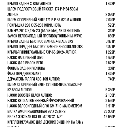
КРЫЛО ЗАДНЕЕ X-BOW AUTHOR
1 428Р.
ШЛЕМ ПОДРОСТКОВЫЙ TRIGGER 174 Р-Р 54-58СМ
AUTHOR
2 990Р.
ШЛЕМ СПОРТИВНЫЙ SKIFF 171 Р-Р 58-62СМ AUTHOR
7 070Р.
ПОКРЫШКА 280 X 65-203 СЛИК. HOTA
525Р.
КАМЕРА 26" X 2,125-2,3 (54/58-559), АВТО НИППЕЛЬ
343Р.
ЗАМОК ВЕЛОСИПЕДНЫЙ ПРОТИВОУГОННЫЙ M-WAVE
830Р.
КРЫЛО ЗАДНЕЕ БЫСТРОСЪЕМНОЕ X-BLADE SKS
3 871Р.
КРЫЛО ПЕРЕДНЕЕ БЫСТРОСЪЕМНОЕ SHOCKBLADE SKS
3 871Р.
КРЫЛЬЯ УНИВЕРСАЛЬНЫЕ AXP-65-20/24 AUTHOR
1 222Р.
НАСОС НАПОЛЬНЫЙ GIYO
1 670Р.
НАСОС ДЛЯ ВИЛОК ВЕТО
2 822Р.
ФОНАРЬ ЗАДНИЙ VENTURA
237Р.
ФАРА ПЕРЕДНЯЯ SMART
1 425Р.
ДЕРЖАТЕЛЬ ФЛЯГИ ABC-16N AUTHOR
740Р.
ШЛЕМ СПОРТИВНЫЙ SKIFF 191 PINK-NEON/BLACK Р-Р
52-58СМ AUTHOR
5 350Р.
НАСОС BOOSTER BLACK AUTHOR
2 109Р.
НАСОС BETO АЛЮМИНИЕВЫЙ ФРЕЗЕРОВАННЫЙ
3 550Р.
НАСОС ВЕЛОСИПЕДНЫЙ GIYO GM-71 С МАНОМЕТРОМ
1 917Р.
ВИЛКА АМОРТИЗАЦИОННАЯ 26"Х 28,6 RST
23 900Р.
ВИЛКА ЖЕСТКАЯ RST RF-M7 28"Х1 1/8"
12 980Р.
КРЕПЛЕНИЕ/ЗАМОК ДЛЯ ДЕТСКИХ СИДЕНИЙ НА РАМУ