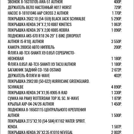
ЗВОНОК 8-16310105 AWA-51 AUTHOR
400Р.
ДЕРЖАТЕЛЬ ВЕЛО НАСТЕННЫЙ H017 HORST
729Р.
НАСОС 8-18101046 AAP CROSS 2 AUTHOR
1 770Р.
ПОКРЫШКА 26X2.10 (54-559) BLACK JACK SCHWALBE
5 290Р.
ПОКРЫШКА KENDA 24"Х 2,10 K887 KINETICS
1 063Р.
ПОКРЫШКА KENDA 26"Х 2,00 K885 KOBRA
1 096Р.
ПОДНОЖКА AKS-670 R18 24-29" E-BIKE (DROPOUT
AUTHOR IS-R18). AUTHOR
3 550Р.
КАМЕРА 200Х50 АВТО НИППЕЛЬ
200Р.
ФЛЯГА AB-TCX-SHANTI X9 0.85Л СЕРЕБРИСТО-
НЕОНОВАЯ
1 180Р.
ФЛЯГА 0.85Л AB-TCX-SHANTI X9 TACX/AUTHOR
1 180Р.
БАГАЖНИК ЗАДНИЙ CD-15B OSTAND
2 672Р.
ДЕРЖАТЕЛЬ ФЛЯГИ M-WAVE
402Р.
ПОКРЫШКА 29X2.00 (50-622) HURRICANE GREENGUARD.
SCHWALBE
4 890Р.
ПОКРЫШКА KENDA 24"Х1,95 K905 K-RAD
1 330Р.
СУМКА НА РАМУ ROTTERDAM TOP XL SC. M-WAVE
1 879Р.
КРЫЛЬЯ AXP-04-24/26 AUTHOR
1 450Р.
ПОДНОЖКА 8-16503115 ЦЕНТРАЛЬНОГО КРЕПЛЕНИЯ
AUTHOR
1 500Р.
ПОКРЫШКА 27.5"Х2.10 (54-584) K1162 WATER SPIRIT.
KENDA
1 587Р.
ПОКРЫШКА KENDA 26"Х2,35 K1010 NEVEGAL
2 002Р.