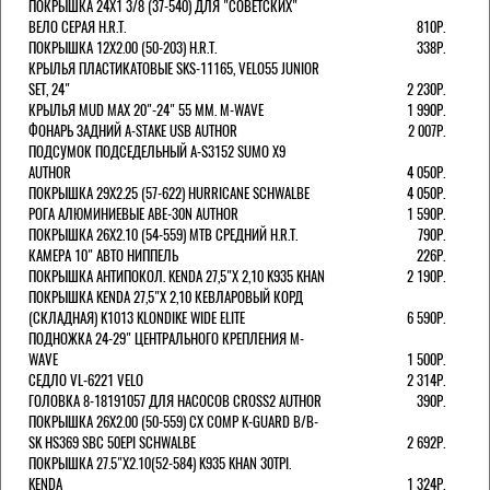
ПОКРЫШКА 24X1 3/8 (37-540) ДЛЯ "СОВЕТСКИХ"
ВЕЛО СЕРАЯ H.R.T.
810Р.
ПОКРЫШКА 12X2.00 (50-203) H.R.T.
338Р.
КРЫЛЬЯ ПЛАСТИКАТОВЫЕ SKS-11165, VELO55 JUNIOR
SET, 24"
2 230Р.
КРЫЛЬЯ MUD MAX 20"-24" 55 ММ. M-WAVE
1 990Р.
ФОНАРЬ ЗАДНИЙ A-STAKE USB AUTHOR
2 007Р.
ПОДСУМОК ПОДСЕДЕЛЬНЫЙ A-S3152 SUMO X9
AUTHOR
4 050Р.
ПОКРЫШКА 29X2.25 (57-622) HURRICANE SCHWALBE
4 050Р.
РОГА АЛЮМИНИЕВЫЕ ABE-30N AUTHOR
1 590Р.
ПОКРЫШКА 26X2.10 (54-559) MTB СРЕДНИЙ H.R.T.
790Р.
КАМЕРА 10" АВТО НИППЕЛЬ
226Р.
ПОКРЫШКА АНТИПОКОЛ. KENDA 27,5"Х 2,10 K935 KHAN
2 190Р.
ПОКРЫШКА KENDA 27,5"Х 2,10 КЕВЛАРОВЫЙ КОРД
(СКЛАДНАЯ) K1013 KLONDIKE WIDE ELITE
6 590Р.
ПОДНОЖКА 24-29" ЦЕНТРАЛЬНОГО КРЕПЛЕНИЯ M-
WAVE
1 500Р.
СЕДЛО VL-6221 VELO
2 314Р.
ГОЛОВКА 8-18191057 ДЛЯ НАСОСОВ CROSS2 AUTHOR
390Р.
ПОКРЫШКА 26X2.00 (50-559) CX COMP K-GUARD B/B-
SK HS369 SBC 50EPI SCHWALBE
2 692Р.
ПОКРЫШКА 27.5"Х2.10(52-584) K935 KHAN 30TPI.
KENDA
1 324Р.