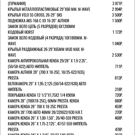
(ГЕРМАНИЯ)
3 871Р.
КРЫЛЬЯ МЕТАЛЛОПЛАСТИКОВЫЕ 29"Х60 ММ. M-WAVE
2 994Р.
КРЫЛЬЯ VELO 55 CROSS, 26-29" SKS
3 500Р.
ПОДНОЖКА AKS-16A C X9 16-20" AUTHOR
1 500Р.
ЗАМОК ВЕЛО ЦЕПЬ (5 РАЗРЯДОВ) 6Х1200ММ
КОДОВЫЙ HORST
1 172Р.
ЗАМОК ВЕЛО КОДОВЫЙ (4 РАЗРЯДА) 10Х1800ММ. M-
WAVE
1 040Р.
КРЫЛЬЯ РАЗДВИЖНЫЕ 26-29"Х65ММ MUD MAX. M-
WAVE
2 530Р.
КАМЕРА АНТИПРОКОЛЬНАЯ KENDA 29/28" Х 1.9-2.35",
(50/58-622) АВТО НИППЕЛЬ
711Р.
КАМЕРА AUTHOR 28" (700 Х 18-25С, 18/25-622/635)
PRESTA
813Р.
ВЕЛОКАМЕРА 29" X 1,95-2,125 (50/54-622/630) АВТО
НИППЕЛЬ
318Р.
ПОКРЫШКА KENDA 12 1/2"Х1,75X2 1/4 K909A
720Р.
КАМЕРА 28" (700Х18-25С), 60ММ PRESTA. KENDA
680Р.
КАМЕРА KENDA 28" 700 Х 18-25С PRESTA
459Р.
КАМЕРА 28"/700 АВТО 48ММ 28/32Х622/630 H.R.T.
270Р.
КАМЕРА KENDA 26" Х 1,00-1,50", 26/40-559 PRESTA
468Р.
КАМЕРА KENDA 26" Х 1.75-2.125", 47/57-559 НИППЕЛЬ
PRESTA
478Р.