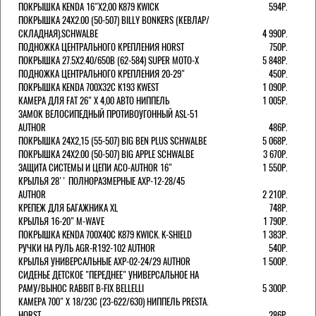
ПОКРЫШКА KENDA 16"Х2,00 K879 KWICK
594Р.
ПОКРЫШКА 24X2.00 (50-507) BILLY BONKERS (КЕВЛАР/
СКЛАДНАЯ).SCHWALBE
4 990Р.
ПОДНОЖКА ЦЕНТРАЛЬНОГО КРЕПЛЕНИЯ HORST
750Р.
ПОКРЫШКА 27.5X2.40/650B (62-584) SUPER MOTO-X
5 848Р.
ПОДНОЖКА ЦЕНТРАЛЬНОГО КРЕПЛЕНИЯ 20-29"
450Р.
ПОКРЫШКА KENDA 700Х32С K193 KWEST
1 090Р.
КАМЕРА ДЛЯ FAT 26" X 4,00 АВТО НИППЕЛЬ
1 005Р.
ЗАМОК ВЕЛОСИПЕДНЫЙ ПРОТИВОУГОННЫЙ ASL-51
AUTHOR
486Р.
ПОКРЫШКА 24X2,15 (55-507) BIG BEN PLUS SCHWALBE
5 068Р.
ПОКРЫШКА 24X2.00 (50-507) BIG APPLE SCHWALBE
3 670Р.
ЗАЩИТА СИСТЕМЫ И ЦЕПИ ACO-AUTHOR 16"
1 550Р.
КРЫЛЬЯ 28'' ПОЛНОРАЗМЕРНЫЕ AXP-12-28/45
AUTHOR
2 210Р.
КРЕПЕЖ ДЛЯ БАГАЖНИКА XL
748Р.
КРЫЛЬЯ 16-20" M-WAVE
1 790Р.
ПОКРЫШКА KENDA 700Х40С K879 KWICK. K-SHIELD
1 383Р.
РУЧКИ НА РУЛЬ AGR-R192-102 AUTHOR
540Р.
КРЫЛЬЯ УНИВЕРСАЛЬНЫЕ AXP-02-24/29 AUTHOR
1 500Р.
СИДЕНЬЕ ДЕТСКОЕ "ПЕРЕДНЕЕ" УНИВЕРСАЛЬНОЕ НА
РАМУ/ВЫНОС RABBIT B-FIX BELLELLI
5 300Р.
КАМЕРА 700" Х 18/23C (23-622/630) НИППЕЛЬ PRESTA.
HORST
286Р.