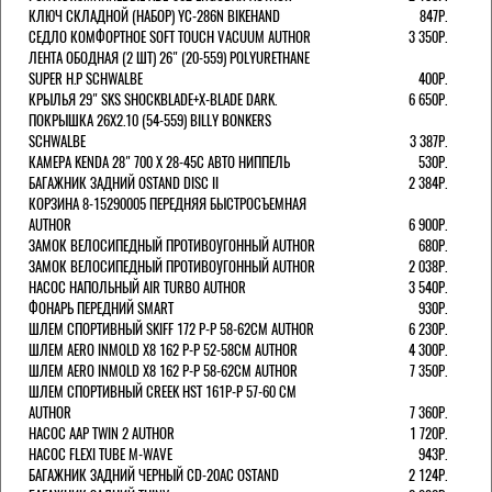
КЛЮЧ СКЛАДНОЙ (НАБОР) YC-286N BIKEHAND
847Р.
СЕДЛО КОМФОРТНОЕ SOFT TOUCH VACUUM AUTHOR
3 350Р.
ЛЕНТА ОБОДНАЯ (2 ШТ) 26" (20-559) POLYURETHANE
SUPER H.P SCHWALBE
400Р.
КРЫЛЬЯ 29" SKS SHOCKBLADE+X-BLADE DARK.
6 650Р.
ПОКРЫШКА 26X2.10 (54-559) BILLY BONKERS
SCHWALBE
3 387Р.
КАМЕРА KENDA 28" 700 Х 28-45С АВТО НИППЕЛЬ
530Р.
БАГАЖНИК ЗАДНИЙ OSTAND DISC II
2 384Р.
КОРЗИНА 8-15290005 ПЕРЕДНЯЯ БЫСТРОСЪЕМНАЯ
AUTHOR
6 900Р.
ЗАМОК ВЕЛОСИПЕДНЫЙ ПРОТИВОУГОННЫЙ AUTHOR
680Р.
ЗАМОК ВЕЛОСИПЕДНЫЙ ПРОТИВОУГОННЫЙ AUTHOR
2 038Р.
НАСОС НАПОЛЬНЫЙ AIR TURBO AUTHOR
3 540Р.
ФОНАРЬ ПЕРЕДНИЙ SMART
930Р.
ШЛЕМ СПОРТИВНЫЙ SKIFF 172 Р-Р 58-62СМ AUTHOR
6 230Р.
ШЛЕМ AERO INMOLD X8 162 Р-Р 52-58СМ AUTHOR
4 300Р.
ШЛЕМ AERO INMOLD X8 162 Р-Р 58-62СМ AUTHOR
7 350Р.
ШЛЕМ СПОРТИВНЫЙ CREEK HST 161Р-Р 57-60 СМ
AUTHOR
7 360Р.
НАСОС AAP TWIN 2 AUTHOR
1 720Р.
НАСОС FLEXI TUBE M-WAVE
943Р.
БАГАЖНИК ЗАДНИЙ ЧЕРНЫЙ СD-20AC OSTAND
2 124Р.