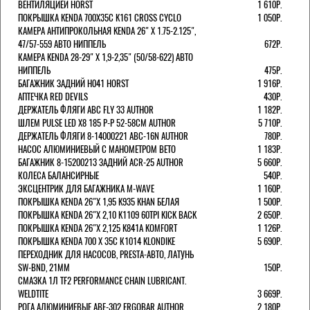
ВЕНТИЛЯЦИЕЙ HORST
1 610Р.
ПОКРЫШКА KENDA 700Х35С K161 CROSS CYCLO
1 050Р.
КАМЕРА АНТИПРОКОЛЬНАЯ KENDA 26" Х 1.75-2.125",
47/57-559 АВТО НИППЕЛЬ
672Р.
КАМЕРА KENDA 28-29" Х 1,9-2,35" (50/58-622) АВТО
НИППЕЛЬ
475Р.
БАГАЖНИК ЗАДНИЙ H041 HORST
1 916Р.
АПТЕЧКА RED DEVILS
430Р.
ДЕРЖАТЕЛЬ ФЛЯГИ АВС FLY 33 AUTHOR
1 182Р.
ШЛЕМ PULSE LED X8 185 Р-Р 52-58СМ AUTHOR
5 710Р.
ДЕРЖАТЕЛЬ ФЛЯГИ 8-14000221 ABC-16N AUTHOR
780Р.
НАСОС АЛЮМИНИЕВЫЙ С МАНОМЕТРОМ BETO
1 183Р.
БАГАЖНИК 8-15200213 ЗАДНИЙ ACR-25 AUTHOR
5 660Р.
КОЛЕСА БАЛАНСИРНЫЕ
540Р.
ЭКСЦЕНТРИК ДЛЯ БАГАЖНИКА M-WAVE
1 160Р.
ПОКРЫШКА KENDA 26"Х 1,95 K935 KHAN БЕЛАЯ
1 500Р.
ПОКРЫШКА KENDA 26"Х 2,10 K1109 60TPI KICK BACK
2 650Р.
ПОКРЫШКА KENDA 26"Х 2,125 K841A KOMFORT
1 126Р.
ПОКРЫШКА KENDA 700 Х 35С К1014 KLONDIKE
5 690Р.
ПЕРЕХОДНИК ДЛЯ НАСОСОВ, PRESTA-АВТО, ЛАТУНЬ
SW-BND, 21ММ
150Р.
СМАЗКА 1Л TF2 PERFORMANCE CHAIN LUBRICANT.
WELDTITE
3 669Р.
РОГА АЛЮМИНИЕВЫЕ ABE-302 ERGOBAR AUTHOR
2 180Р.