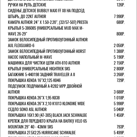
РУЧКИ НА РУЛЬ ДЕТСКИЕ
126Р.
СИДЕНЬЕ ДЕТСКОЕ BUBBLY MAXI FF X8 НА ПОДСЕД.
ШТЫРЬ, ДО 22КГ AUTHOR
7 990Р.
КАМЕРА AUTHOR 24" Х 1.50-2.20", (32/57-507) PRESTA
680Р.
КРЫЛЬЯ 5-386085 УНИВЕРСАЛЬНЫЕ MUD MAX M-
WAVE 26-29"
808Р.
ЗАМОК ВЕЛОСИПЕДНЫЙ ПРОТИВОУГОННЫЙ AUTHOR
AUL FLEXGUARD-6
2 050Р.
ЗАМОК ВЕЛОСИПЕДНЫЙ ПРОТИВОУГОННЫЙ HORST
1 388Р.
НАСОС НАПОЛЬНЫЙ M-WAVE
5 190Р.
МАШИНКА ДЛЯ ЧИСТКИ ЦЕПИ ATH-810 AUTHOR
2 156Р.
КРЫЛЬЯ УНИВЕРСАЛЬНЫЕ HIGHTREK SKS
2 800Р.
БАГАЖНИК 5-440198 ЗАДНИЙ TRAVELLER A II
3 268Р.
ПОКРЫШКА KENDA 16"Х2,125 K846
729Р.
ПОДСУМОК ПОДРАМНЫЙ A-R282 MPP ДВОЙНОЙ
AUTHOR
3 688Р.
ПОКРЫШКА KENDA 26"Х 1,95 K838
1 018Р.
ПОКРЫШКА KENDA 26"Х 2,10 K1013 KLONDIKE WIDE
5 998Р.
СЕДЛО SONO ASL AUTHOR
5 040Р.
ПОКРЫШКА 16X1.90 (47-305) BLACK JACK SCHWALBE
1 450Р.
КРЕПЕЖ ДЛЯ ПЕРЕДНЕГО КРЫЛА НА ВИЛКУ VELO 65
MOUNTAIN 29" 40 - 43ММ SKS
793Р.
ПОКРЫШКА 27.5X2.25 HURRICANE SCHWALBE
5 499Р.