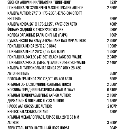
ЗВОНОК АЛЮМИНИЙ/ПЛАСТИК "ДИНГ-ДОН"
123Р.
ПОКРЫШКА 29"Х2,00 SPEED MASTER П/СЛИК AUTHOR
2 920Р.
КАМЕРА AUTHOR 27,5" Х 1.75-2.35", 47/60-584 СПОРТ
НИППЕЛЬ
626Р.
КАМЕРА KENDA 26" Х 1.75-2.125", 47/57-559 АВТО
468Р.
ФОНАРЬ ЗАДНИЙ 8-12039220 CYCLONE
390Р.
КОЛЕСА ЗАПАСНЫЕ БАЛАНСИРНЫЕ (ПАРА)
166Р.
CУМКА-ЧЕХОЛ НА РАМУ A-R255 TANK BAG MPP AUTHOR
2 630Р.
ПОКРЫШКА KENDA 26"Х 2,10 K848
1 098Р.
ПОКРЫШКА KENDA 26"Х 2,125 K50 60TPI
1 689Р.
ПОКРЫШКА 24X1.90 (47-507) BLACK JACK SCHWALBE
2 040Р.
ПОКРЫШКА 24X2.00 (50-507) LAND CRUISER SCHWALBE
2 440Р.
КАМЕРА АНТИПРОКОЛЬНАЯ KENDA 28" 700 Х 28-45C
АВТО НИППЕЛЬ
658Р.
ВЕЛОКАМЕРА KENDA 20" Х 3,00", 68-406 АВТО
696Р.
КРЫЛЬЯ 00-170280 УНИВЕРСАЛЬНЫЕ HORST
2 550Р.
КОРЗИНА ПЕРЕДНЯЯ БЫСТРОСЪЕМНАЯ M-WAVE
6 610Р.
КРЫЛЬЯ ПОЛНОРАЗМЕРНЫЕ AXP-60 AUTHOR
2 180Р.
ДЕРЖАТЕЛЬ ФЛЯГИ АВС FLY 33 AUTHOR
1 490Р.
НАСОС AAP CROSS LITE AUTHOR
2 007Р.
КРЕПЕЖ БАГАЖНИКА OSTAND
430Р.
КРЫЛЬЯ МЕТАЛЛОПЛАСТ. AXP-53 BLK 28"Х 53 ММ
AUTHOR
3 500Р.
ДЕРЖАТЕЛЬ ВЕЛО НАСТЕННЫЙ H025 HORST
804Р.