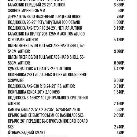
БАГАЖНИК ПЕРЕДНИЙ 26-29". AUTHOR
6 586Р.
ЗВОНОК МИНИ D=35 ММ
58Р.
ДЕРЖАТЕЛЬ ВЕЛО НАСТЕННЫЙ ТОРЦЕВОЙ HORST
786Р.
ПОДНОЖКА 20-29" РЕГУЛИРУЕМАЯ ECO OSTAND
1 500Р.
ПОДНОЖКА AKS-570 R18 24-29". ЧЕРНАЯ AUTHOR
3 190Р.
БАГАЖНИК НА ВИЛКУ 206-125ММ ACR-F05-ALU СО
СТРОПАМИ. AUTHOR
5 190Р.
ШЛЕМ FREERIDE/DH FULLFACE ABS-HARD SHELL, 52-
54СМ. AUTHOR
9 970Р.
ШЛЕМ FREERIDE/DH FULLFACE ABS-HARD SHELL, 56-
58СМ. AUTHOR
8 970Р.
СУМКА НА ПОЯС A-L GATE V=2.6Л. AUTHOR
4 422Р.
ПОКРЫШКА 28X1.70 700X45C G-ONE ALLROUND PERF.
SCHWALBE
6 560Р.
ПОДНОЖКА AKS-630 R18 24-29" RS. AUTHOR
3 310Р.
ПОКРЫШКА KENDA 26"Х 2,10 K898
1 540Р.
ПОДНОЖКА 8-16502110 ЦЕНТРАЛЬНОГО КРЕПЛЕНИЯ
AUTHOR
2 160Р.
КАМЕРА KENDA 27,5"Х 2.0-2.35", 52/58-584 АВТО
552Р.
КРЫЛО ЗАДНЕЕ БЫСТРОСЪЕМНОЕ DASHBLADE SKS
2 090Р.
КРЫЛО 26" ПЕРЕДНЕЕ БЫСТРОСЪЕМНОЕ DASHBOARD
SKS
2 740Р.
ФОНАРЬ ЗАДНИЙ SMART
478Р.