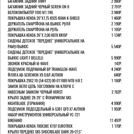
БАГАЖНИК ЗАДНИЙ THINY
2 980Р.
БАГАЖНИК ЗАДНИЙ ЧЕРНЫЙ SCREW-ON II
2 791Р.
ВЕЛОКОМПЬЮТЕР VDO M1.1WL
3 940Р.
ПОКРЫШКА KENDA 20"Х1,75 K935 KHAN K-SHIELD
1 460Р.
ДЕРЖАТЕЛЬ СМАРТФОНА НА ВЫНОС РУЛЯ
2 190Р.
ДЕРЖАТЕЛЬ СМАРТФОНА НА РУЛЬ
1 105Р.
ПОКРЫШКА KENDA 26"Х 2,00 K878 KRISP
1 134Р.
СИДЕНЬЕ ДЕТСКОЕ "ПЕРЕДНЕЕ" УНИВЕРСАЛЬНОЕ НА
РАМУ/ВЫНОС
5 540Р.
СИДЕНЬЕ ДЕТСКОЕ "ПЕРЕДНЕЕ" УНИВЕРСАЛЬНОЕ НА
ВЫНОС LIGHT F BELLELLI
5 990Р.
ЗВОНОК КРАСНЫЙ M-WAVE
147Р.
ПОДСУМОК ПОДРАМНЫЙ BP TRIANGLEM-WAVE
4 240Р.
ФЛЯГА AB-SCREWON X9 0.8Л AUTHOR
640Р.
ПОКРЫШКА 29X2.10 (54-622) 00-011089 MTB H.R.T.
1 160Р.
ЗАМОК ВЕЛО ЦЕПЬ 10Х1200ММ НА КЛЮЧЕ С
НАВЕСНЫМ ЗАМКОМ ЧЕРНЫЙ HORST
2 762Р.
КРЫЛО ЗАДНЕЕ 28-29" С ФОНАРИКОМ SKS
NIGHTBLADE. (ГЕРМАНИЯ)
4 990Р.
ПОДСУМОК ПОДСЕДЕЛЬНЫЙ A-S381 QF9 X7 AUTHOR
1 950Р.
НАБОР ИНСТРУМЕНТОВ УНИВЕРСАЛЬНЫЙ YC-721
BIKEHAND
11 497Р.
ПОКРЫШКА KENDA 700Х38С K197 EUROTREK
1 170Р.
КРЫЛО ПЕРЕДНЕЕ SKS SHOCKBLADE DARK 26+27,5"