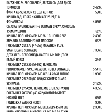
БАГАЖНИК 24-29" СВАРНОЙ, 38*13,5 СМ ДЛЯ ДИСК.
ТОРМОЗОВ
3 483Р.
ФЛЯГА AB-SCREWON X9 0.6Л AUTHOR
580Р.
КРЫЛО ЗАДНЕЕ SKS NIGHTBLADE 26-27,5" С
ФОНАРИКОМ
4 990Р.
СМАЗКА ТЕФЛОНОВАЯ TF-2 ULTIMATE SPRAY АЭРОЗОЛЬ
150МЛWELDTITE
627Р.
КРЫЛЬЯ ПОЛНОРАЗМЕРНЫЕ 26'' BLUEMELS SKS
2 490Р.
ЗЕРКАЛО ЭЛЛИПТИЧЕСКОЕ ПЛОСКОЕ
652Р.
ПОКРЫШКА 26X1.75 (47-559) MARATHON PLUS,
SMARTGUARD SCHWALBE
7 336Р.
ДЕРЖАТЕЛЬ ВЕЛОCИПЕДА НАСТЕННЫЙ ТОРЦЕВОЙ
БЕЛЫЙ HORST
354Р.
ПОКРЫШКА 29X2.25 (57-622) HURRICANE
PERFORMANCE. HS499. RG. ADDIX. REFLEX SCHWALBE
5 541Р.
КРЫЛЬЯ ПОЛНОРАЗМЕРНЫЕ AXP-14-28/37 AUTHOR
1 990Р.
ПОКРЫШКА 26X2.00 (50-559) CX COMP K-GUARD.
SCHWALBE
3 192Р.
ПОКРЫШКА 27.5X2.00 HURRICANE 67EPI. SCHWALBE
4 335Р.
ПОКРЫШКА 700X38С (40-622) COMFORT/STREET
НИЗКИЙ. H.R.T.
696Р.
ПОДНОЖКА ЗАДНЯЯ HORST
900Р.
КРЫЛЬЯ ПОЛНОРАЗМЕРНЫЕ BLUEMELS 45MM SKS
2 390Р.
ШЛЕМ СПОРТИВНЫЙ CREEK HST 162 Р-Р 54-57 СМ