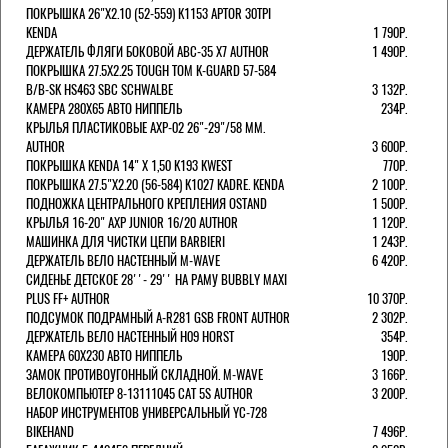
ПОКРЫШКА 26"Х2.10 (52-559) K1153 APTOR 30TPI
KENDA
1 790Р.
ДЕРЖАТЕЛЬ ФЛЯГИ БОКОВОЙ ABC-35 X7 AUTHOR
1 490Р.
ПОКРЫШКА 27.5X2.25 TOUGH TOM K-GUARD 57-584
B/B-SK HS463 SBC SCHWALBE
3 132Р.
КАМЕРА 280Х65 АВТО НИППЕЛЬ
234Р.
КРЫЛЬЯ ПЛАСТИКОВЫЕ AXP-02 26"-29"/58 ММ.
AUTHOR
3 600Р.
ПОКРЫШКА KENDA 14" Х 1,50 K193 KWEST
770Р.
ПОКРЫШКА 27.5"Х2.20 (56-584) K1027 KADRE. KENDA
2 100Р.
ПОДНОЖКА ЦЕНТРАЛЬНОГО КРЕПЛЕНИЯ OSTAND
1 500Р.
КРЫЛЬЯ 16-20" AXP JUNIOR 16/20 AUTHOR
1 120Р.
МАШИНКА ДЛЯ ЧИСТКИ ЦЕПИ BARBIERI
1 243Р.
ДЕРЖАТЕЛЬ ВЕЛО НАСТЕННЫЙ M-WAVE
6 420Р.
СИДЕНЬЕ ДЕТСКОЕ 28''- 29'' НА РАМУ BUBBLY MAXI
PLUS FF+ AUTHOR
10 370Р.
ПОДСУМОК ПОДРАМНЫЙ A-R281 GSB FRONT AUTHOR
2 302Р.
ДЕРЖАТЕЛЬ ВЕЛО НАСТЕННЫЙ H09 HORST
354Р.
КАМЕРА 60X230 АВТО НИППЕЛЬ
190Р.
ЗАМОК ПРОТИВОУГОННЫЙ СКЛАДНОЙ. M-WAVE
3 166Р.
ВЕЛОКОМПЬЮТЕР 8-13111045 CAT 5S AUTHOR
3 200Р.
НАБОР ИНСТРУМЕНТОВ УНИВЕРСАЛЬНЫЙ YC-728
BIKEHAND
7 496Р.