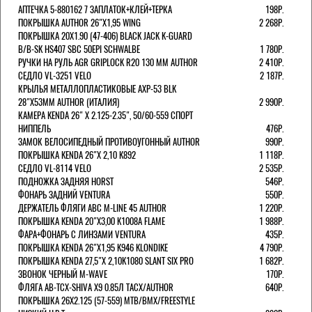
АПТЕЧКА 5-880162 7 ЗАПЛАТОК+КЛЕЙ+ТЕРКА
198Р.
ПОКРЫШКА AUTHOR 26"Х1,95 WING
2 268Р.
ПОКРЫШКА 20X1.90 (47-406) BLACK JACK K-GUARD
B/B-SK HS407 SBC 50EPI SCHWALBE
1 780Р.
РУЧКИ НА РУЛЬ AGR GRIPLOCK R20 130 ММ AUTHOR
2 410Р.
СЕДЛО VL-3251 VELO
2 187Р.
КРЫЛЬЯ МЕТАЛЛОПЛАСТИКОВЫЕ AXP-53 BLK
28"Х53ММ AUTHOR (ИТАЛИЯ)
2 990Р.
КАМЕРА KENDA 26" Х 2.125-2.35", 50/60-559 СПОРТ
НИППЕЛЬ
476Р.
ЗАМОК ВЕЛОСИПЕДНЫЙ ПРОТИВОУГОННЫЙ AUTHOR
990Р.
ПОКРЫШКА KENDA 26"Х 2,10 K892
1 118Р.
СЕДЛО VL-8114 VELO
2 535Р.
ПОДНОЖКА ЗАДНЯЯ HORST
546Р.
ФОНАРЬ ЗАДНИЙ VENTURA
550Р.
ДЕРЖАТЕЛЬ ФЛЯГИ АВС M-LINE 45 AUTHOR
1 220Р.
ПОКРЫШКА KENDA 20"Х3,00 K1008A FLAME
1 988Р.
ФАРА+ФОНАРЬ С ЛИНЗАМИ VENTURA
435Р.
ПОКРЫШКА KENDA 26"Х1,95 K946 KLONDIKE
4 790Р.
ПОКРЫШКА KENDA 27,5"Х 2,10K1080 SLANT SIX PRO
1 682Р.
ЗВОНОК ЧЕРНЫЙ M-WAVE
170Р.
ФЛЯГА AB-TCX-SHIVA X9 0.85Л TACX/AUTHOR
640Р.
ПОКРЫШКА 26X2.125 (57-559) MTB/BMX/FREESTYLE