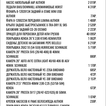
НАСОС НАПОЛЬНЫЙ AAP AUTHOR
2 019Р.
ПЕДАЛИ BMX/DOWNHILL АЛЮМИНИЕВЫЕ HORST
4 310Р.
ФОНАРЬ 8-12039134 ЗАДНИЙ A-STAKE MINI USB
AUTHOR
774Р.
ФАРА 8-12002234 ПЕРЕДНЯЯ LUMINA AUTHOR
1 400Р.
КРЫЛО ЗАДНЕЕ БЫСТРОСЪЕМНОЕ X-TRA-DRY XL SKS
2 520Р.
БАГАЖНИК ЗАДНИЙ CD-28 OSTAND
2 223Р.
ПРИЦЕП ДЛЯ ПЕРЕВОЗКИ ДЕТЕЙ ИЛИ ГРУЗОВ
40 095Р.
ПОКРЫШКА KENDA 26"Х 2,00 K1045 KOMMUTER
1 062Р.
СИДЕНЬЕ ДЕТСКОЕ НА БАГАЖНИК PEPE BELLELLI
6 210Р.
ПОКРЫШКА 26X2.10 (54-559) HURRICANE SCHWALBE
5 718Р.
КАМЕРА 20" PRESTA SV6 (28/40-406) IB 40MM.
SCHWALBE
880Р.
КАМЕРА 20" АВТО AV7C EXTRA LIGHT 40/60-406 IB AGV
40MM. SCHWALBE
1 170Р.
ДЕРЖАТЕЛЬ ВЕЛО НАСТЕННЫЙ YC-23SA BIKEHAND
685Р.
ДЕРЖАТЕЛЬ ВЕЛО НАСТЕННЫЙ YC-28H BIKEHAND
472Р.
ДЕРЖАТЕЛЬ ВЕЛО НАСТЕННЫЙ YC-30F BIKEHAND
2 157Р.
КАМЕРА 27,5" PRESTA 48ММ 2,00-2,35 (52/58-584)
KENDA
673Р.
КАМЕРА 28" PRESTA SV17 (28/47-622/635) IB 50MM.
SCHWALBE
1 074Р.
КРЕПЕЖ НАСОСОВ К РАМЕ ВЕЛОСИПЕДА AUTHOR
230Р.
ПОКРЫШКА KENDA 29"Х2,00 K1113 TURNBULL CANYON