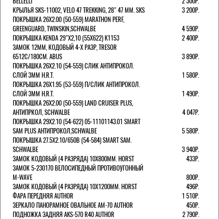
BELLELLI
2 300Р.
КРЫЛЬЯ SKS-11002, VELO 47 TREKKING, 28" 47 ММ. SKS
3 200Р.
ПОКРЫШКА 26X2.00 (50-559) MARATHON PERF,
GREENGUARD, TWINSKIN,SCHWALBE
4 590Р.
ПОКРЫШКА KENDA 29"Х2,10 (55X622) K1153
2 400Р.
ЗАМОК 12ММ, КОДОВЫЙ 4-Х РАЗР, TRESOR
6512C/180СМ. ABUS
3 890Р.
ПОКРЫШКА 26X2.10 (54-559) СЛИК АНТИПРОКОЛ.
СЛОЙ 3ММ H.R.T.
1 580Р.
ПОКРЫШКА 26X1.95 (53-559) П/СЛИК АНТИПРОКОЛ.
СЛОЙ 3ММ H.R.T.
1 490Р.
ПОКРЫШКА 26X2.00 (50-559) LAND CRUISER PLUS,
АНТИПРКОЛ, SCHWALBE
4 047Р.
ПОКРЫШКА 29X2.10 (54-622) 05-11101143.01 SMART
SAM PLUS АНТИПРОКОЛ,SCHWALBE
5 580Р.
ПОКРЫШКА 27.5X2.10/650B (54-584) SMART SAM.
SCHWALBE
3 940Р.
ЗАМОК КОДОВЫЙ (4 РАЗРЯДА) 10Х800ММ. HORST
433Р.
ЗАМОК 5-230170 ВЕЛОСИПЕДНЫЙ ПРОТИВОУГОННЫЙ
M-WAVE
800Р.
ЗАМОК КОДОВЫЙ (4 РАЗРЯДА) 10Х1200ММ. HORST
496Р.
ФАРА ПЕРЕДНЯЯ AUTHOR
1 510Р.
ЗЕРКАЛО ПАНОРАМНОЕ ОВАЛЬНОЕ AM-70 AUTHOR
450Р.
ПОДНОЖКА ЗАДНЯЯ AKS-570 R40 AUTHOR
2 790Р.