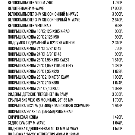
ВЕЛОКОМПЬЮТЕР VDO M ZERO
1 760Р.
ВЕЛОТРЕНАЖЕР M-WAVE
17 900Р.
ВЕЛОКОМПЬЮТЕР X-IV SILICON СИНИЙ M-WAVE
3 900Р.
ВЕЛОКОМПЬЮТЕР X-IV SILICON ЧЕРНЫЙ M-WAVE
2 840Р.
ВЕЛОКОМПЬЮТЕР VENTURA Х
938Р.
ПОКРЫШКА KENDA 16"Х2,125 K905 K-RAD
900Р.
ПОКРЫШКА KENDA 20"Х 2,125 K50
990Р.
ПОДСУМОК ПОДРАМНЫЙ A-R213 X9 AUTHOR
2 340Р.
ПОКРЫШКА KENDA 24"Х1 3/8" K143
730Р.
ПОКРЫШКА KENDA 24"Х1 3/8" K143
909Р.
ПОКРЫШКА KENDA 26"Х 1,95 K193 KWEST
1 510Р.
ПОКРЫШКА KENDA 26"Х 1,95 K1104 50 FIFTY
1 380Р.
ПОКРЫШКА KENDA 26"Х 1,95 K829
1 078Р.
ПОКРЫШКА KENDA 26"Х 2,10 K876F KLAW
1 098Р.
ПОКРЫШКА KENDA 26"Х 2,10 K880
1 074Р.
ПОКРЫШКА KENDA 26" Х 2,10 K870
1 098Р.
СИДЕНЬЕ ДЕТСКОЕ "ПЕРЕДНЕЕ" НА РАМУ
3 333Р.
КРЫЛЬЯ SKS VELO 65 MOUNTAIN, 26" 65 ММ
1 700Р.
ПОКРЫШКА 20X1.75 (47-406) ROAD CRUISER SCHWALBE
1 945Р.
ПОКРЫШКА 26"Х2.125 (56-559) K905 K-RAD
КОРИЧНЕВАЯ KENDA
1 420Р.
СЕДЛО EVA CITY M-WAVE
1 647Р.
ПОДНОЖКА ОДНОПЕРЬЕВАЯ 40-18 ММ M-WAVE
1 570Р.
ПОДНОЖКА 24-29" (ОТВЕРСТИЯ 40ММ И 18ММ),