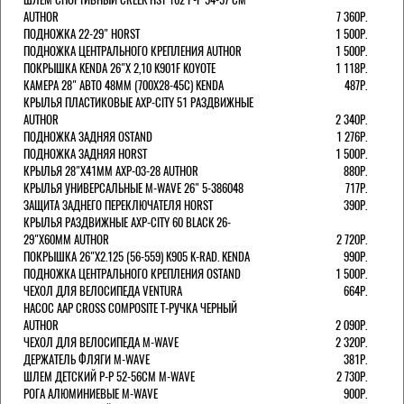
AUTHOR
7 360Р.
ПОДНОЖКА 22-29" HORST
1 500Р.
ПОДНОЖКА ЦЕНТРАЛЬНОГО КРЕПЛЕНИЯ AUTHOR
1 500Р.
ПОКРЫШКА KENDA 26"Х 2,10 K901F KOYOTE
1 118Р.
КАМЕРА 28" АВТО 48ММ (700Х28-45С) KENDA
487Р.
КРЫЛЬЯ ПЛАСТИКОВЫЕ AXP-CITY 51 РАЗДВИЖНЫЕ
AUTHOR
2 340Р.
ПОДНОЖКА ЗАДНЯЯ OSTAND
1 276Р.
ПОДНОЖКА ЗАДНЯЯ HORST
1 500Р.
КРЫЛЬЯ 28"Х41ММ AXP-03-28 AUTHOR
880Р.
КРЫЛЬЯ УНИВЕРСАЛЬНЫЕ M-WAVE 26" 5-386048
717Р.
ЗАЩИТА ЗАДНЕГО ПЕРЕКЛЮЧАТЕЛЯ HORST
390Р.
КРЫЛЬЯ РАЗДВИЖНЫЕ AXP-CITY 60 BLACK 26-
29"Х60ММ AUTHOR
2 720Р.
ПОКРЫШКА 26"Х2.125 (56-559) K905 K-RAD. KENDA
990Р.
ПОДНОЖКА ЦЕНТРАЛЬНОГО КРЕПЛЕНИЯ OSTAND
1 500Р.
ЧЕХОЛ ДЛЯ ВЕЛОСИПЕДА VENTURA
664Р.
НАСОС AAP CROSS COMPOSITE Т-РУЧКА ЧЕРНЫЙ
AUTHOR
2 090Р.
ЧЕХОЛ ДЛЯ ВЕЛОСИПЕДА M-WAVE
2 320Р.
ДЕРЖАТЕЛЬ ФЛЯГИ M-WAVE
381Р.
ШЛЕМ ДЕТСКИЙ Р-Р 52-56СМ M-WAVE
2 730Р.
РОГА АЛЮМИНИЕВЫЕ M-WAVE
900Р.