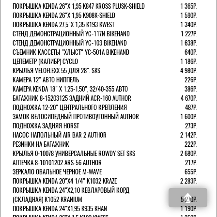
ПОКРЫШКА KENDA 26"Х 1,95 K847 KROSS PLUSK-SHIELD
1 365Р.
ПОКРЫШКА KENDA 26"Х 1,95 K908K-SHIELD
1 590Р.
ПОКРЫШКА KENDA 27,5"Х 1,35 K193 KWEST
1 340Р.
СТЕНД ДЕМОНСТРАЦИОННЫЙ YC-117N BIKEHAND
1 227Р.
СТЕНД ДЕМОНСТРАЦИОННЫЙ YC-103 BIKEHAND
1 638Р.
СЪЕМНИК КАССЕТЫ "ХЛЫСТ" YC-501A BIKEHAND
640Р.
ЦЕПЕМЕТР (КАЛИБР) CYCLO
1 186Р.
КРЫЛЬЯ VELOFLEXX 55 ДЛЯ 28". SKS
4 980Р.
КАМЕРА 12" АВТО НИППЕЛЬ
226Р.
КАМЕРА KENDA 18" Х 1.25-1.50", 32/40-355 АВТО
386Р.
БАГАЖНИК 8-15203125 ЗАДНИЙ ACR-160 AUTHOR
4 670Р.
ПОДНОЖКА 12-20" ЦЕНТРАЛЬНОГО КРЕПЛЕНИЯ
487Р.
ЗАМОК ВЕЛОСИПЕДНЫЙ ПРОТИВОУГОННЫЙ AUTHOR
1 600Р.
ПОДНОЖКА ЗАДНЯЯ HORST
273Р.
НАСОС НАПОЛЬНЫЙ AIR BAR 2 AUTHOR
2 142Р.
РЕЗИНКИ НА БАГАЖНИК
222Р.
КРЫЛЬЯ 0-10078 УНИВЕРСАЛЬНЫЕ ROWDY SET SKS
2 680Р.
АПТЕЧКА 8-10101202 ARS-56 AUTHOR
217Р.
ЗЕРКАЛО ОВАЛЬНОЕ ЧЕРНОЕ M-WAVE
655Р.
ПОКРЫШКА KENDA 20"Х4 1/4" K1032 KRAZE
2 283Р.
ПОКРЫШКА KENDA 24"Х2,10 КЕВЛАРОВЫЙ КОРД
(СКЛАДНАЯ) K1052 KRANIUM
5 270Р.
ПОКРЫШКА KENDA 24"Х1,95 K935 KHAN
1 190Р.