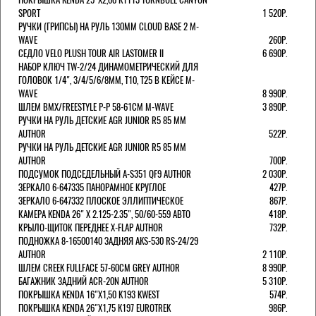
SPORT
1 520Р.
РУЧКИ (ГРИПСЫ) НА РУЛЬ 130ММ CLOUD BASE 2 M-
WAVE
260Р.
СЕДЛО VELO PLUSH TOUR AIR LASTOMER II
6 690Р.
НАБОР КЛЮЧ TW-2/24 ДИНАМОМЕТРИЧЕСКИЙ ДЛЯ
ГОЛОВОК 1/4", 3/4/5/6/8ММ, T10, T25 В КЕЙСЕ M-
WAVE
8 990Р.
ШЛЕМ ВМХ/FREESTYLE Р-Р 58-61СМ M-WAVE
3 890Р.
РУЧКИ НА РУЛЬ ДЕТСКИЕ AGR JUNIOR R5 85 ММ
AUTHOR
522Р.
РУЧКИ НА РУЛЬ ДЕТСКИЕ AGR JUNIOR R5 85 ММ
AUTHOR
700Р.
ПОДСУМОК ПОДСЕДЕЛЬНЫЙ A-S351 QF9 AUTHOR
2 030Р.
ЗЕРКАЛО 6-647335 ПАНОРАМНОЕ КРУГЛОЕ
427Р.
ЗЕРКАЛО 6-647332 ПЛОСКОЕ ЭЛЛИПТИЧЕСКОЕ
867Р.
КАМЕРА KENDA 26" Х 2.125-2.35", 50/60-559 АВТО
418Р.
КРЫЛО-ЩИТОК ПЕРЕДНЕЕ X-FLAP AUTHOR
732Р.
ПОДНОЖКА 8-16500140 ЗАДНЯЯ AKS-530 RS-24/29
AUTHOR
2 110Р.
ШЛЕМ CREEK FULLFACE 57-60СМ GREY AUTHOR
8 990Р.
БАГАЖНИК ЗАДНИЙ ACR-20N AUTHOR
5 310Р.
ПОКРЫШКА KENDA 16"Х1,50 K193 KWEST
574Р.
ПОКРЫШКА KENDA 26"Х1,75 K197 EUROTREK
986Р.