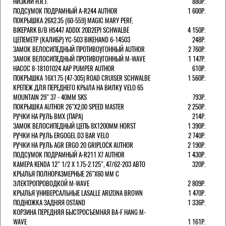
НИЗКИЙ H.R.T.
880Р.
ПОДСУМОК ПОДРАМНЫЙ A-R244 AUTHOR
1 600Р.
ПОКРЫШКА 26X2.35 (60-559) MAGIC MARY PERF,
BIKEPARK B/B HS447 ADDIX 20D2EPI SCHWALBE
4 150Р.
ЦЕПЕМЕТР (КАЛИБР) YC-503 BIKEHAND 6-14503
248Р.
ЗАМОК ВЕЛОСИПЕДНЫЙ ПРОТИВОУГОННЫЙ AUTHOR
2 760Р.
ЗАМОК ВЕЛОСИПЕДНЫЙ ПРОТИВОУГОННЫЙ M-WAVE
1 147Р.
НАСОС 8-18101024 AAP PUMPER AUTHOR
610Р.
ПОКРЫШКА 16X1.75 (47-305) ROAD CRUISER SCHWALBE
1 560Р.
КРЕПЕЖ ДЛЯ ПЕРЕДНЕГО КРЫЛА НА ВИЛКУ VELO 65
MOUNTAIN 29" 37 - 40ММ SKS
793Р.
ПОКРЫШКА AUTHOR 26"Х2,00 SPEED MASTER
2 250Р.
РУЧКИ НА РУЛЬ BMX (ПАРА)
214Р.
ЗАМОК ВЕЛОCИПЕДНЫЙ ЦЕПЬ 8Х1200ММ HORST
1 390Р.
РУЧКИ НА РУЛЬ ERGOGEL D3 BAR VELO
2 740Р.
РУЧКИ НА РУЛЬ AGR ERGO 20 GRIPLOCK AUTHOR
2 190Р.
ПОДСУМОК ПОДРАМНЫЙ A-R211 X7 AUTHOR
1 430Р.
КАМЕРА KENDA 12" 1/2 Х 1.75-2.125", 47/62-203 АВТО
320Р.
КРЫЛЬЯ ПОЛНОРАЗМЕРНЫЕ 26"Х60 ММ С
ЭЛЕКТРОПРОВОДКОЙ M-WAVE
2 809Р.
КРЫЛЬЯ УНИВЕРСАЛЬНЫЕ LASALLE ARIZONA BROWN
1 470Р.
ПОДНОЖКА ЗАДНЯЯ OSTAND
1 336Р.
КОРЗИНА ПЕРЕДНЯЯ БЫСТРОСЪЕМНАЯ BA-F HANG M-
WAVE
1 161Р.