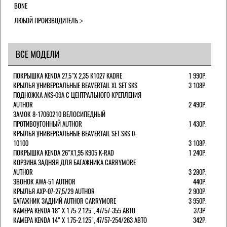
BONE
ЛЮБОЙ ПРОИЗВОДИТЕЛЬ
ВСЕ МОДЕЛИ
ПОКРЫШКА KENDA 27,5"Х 2,35 K1027 KADRE
1 990Р.
КРЫЛЬЯ УНИВЕРСАЛЬНЫЕ BEAVERTAIL XL SET SKS
3 108Р.
ПОДНОЖКА AKS-09A C ЦЕНТРАЛЬНОГО КРЕПЛЕНИЯ
AUTHOR
2 490Р.
ЗАМОК 8-17060210 ВЕЛОСИПЕДНЫЙ
ПРОТИВОУГОННЫЙ AUTHOR
1 430Р.
КРЫЛЬЯ УНИВЕРСАЛЬНЫЕ BEAVERTAIL SET SKS 0-
10100
3 108Р.
ПОКРЫШКА KENDA 26"Х1,95 K905 K-RAD
1 240Р.
КОРЗИНА ЗАДНЯЯ ДЛЯ БАГАЖНИКА CARRYMORE
AUTHOR
3 280Р.
ЗВОНОК AWA-51 AUTHOR
440Р.
КРЫЛЬЯ AXP-07-27,5/29 AUTHOR
2 900Р.
БАГАЖНИК ЗАДНИЙ AUTHOR CARRYMORE
3 950Р.
КАМЕРА KENDA 18" Х 1.75-2.125", 47/57-355 АВТО
373Р.
КАМЕРА KENDA 14" Х 1.75-2.125", 47/57-254/263 АВТО
342Р.