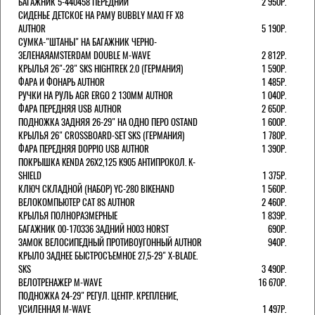
БАГАЖНИК 5-440458 ПЕРЕДНИЙ
2 950Р.
СИДЕНЬЕ ДЕТСКОЕ НА РАМУ BUBBLY MAXI FF X8
AUTHOR
5 190Р.
СУМКА-"ШТАНЫ" НА БАГАЖНИК ЧЕРНО-
ЗЕЛЕНАЯAMSTERDAM DOUBLE M-WAVE
2 812Р.
КРЫЛЬЯ 26"-28" SKS HIGHTREK 2.0 (ГЕРМАНИЯ)
1 590Р.
ФАРА И ФОНАРЬ AUTHOR
1 485Р.
РУЧКИ НА РУЛЬ AGR ERGO 2 130ММ AUTHOR
1 040Р.
ФАРА ПЕРЕДНЯЯ USB AUTHOR
2 650Р.
ПОДНОЖКА ЗАДНЯЯ 26-29" НА ОДНО ПЕРО OSTAND
1 600Р.
КРЫЛЬЯ 26" CROSSBOARD-SET SKS (ГЕРМАНИЯ)
1 780Р.
ФАРА ПЕРЕДНЯЯ DOPPIO USB AUTHOR
1 390Р.
ПОКРЫШКА KENDA 26Х2,125 K905 АНТИПРОКОЛ. K-
SHIELD
1 375Р.
КЛЮЧ СКЛАДНОЙ (НАБОР) YC-280 BIKEHAND
1 560Р.
ВЕЛОКОМПЬЮТЕР CAT 8S AUTHOR
2 460Р.
КРЫЛЬЯ ПОЛНОРАЗМЕРНЫЕ
1 839Р.
БАГАЖНИК 00-170336 ЗАДНИЙ H003 HORST
690Р.
ЗАМОК ВЕЛОСИПЕДНЫЙ ПРОТИВОУГОННЫЙ AUTHOR
940Р.
КРЫЛО ЗАДНЕЕ БЫСТРОСЪЕМНОЕ 27,5-29" X-BLADE.
SKS
3 490Р.
ВЕЛОТРЕНАЖЕР M-WAVE
16 670Р.
ПОДНОЖКА 24-29" РЕГУЛ. ЦЕНТР. КРЕПЛЕНИЕ,
УСИЛЕННАЯ M-WAVE
1 497Р.