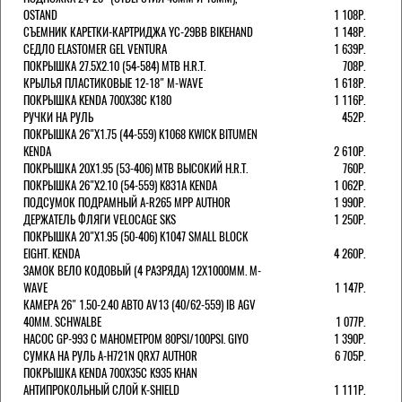
OSTAND
1 108Р.
СЪЕМНИК КАРЕТКИ-КАРТРИДЖА YC-29BB BIKEHAND
1 148Р.
СЕДЛО ELASTOMER GEL VENTURA
1 639Р.
ПОКРЫШКА 27.5X2.10 (54-584) MTB H.R.T.
708Р.
КРЫЛЬЯ ПЛАСТИКОВЫЕ 12-18" M-WAVE
1 618Р.
ПОКРЫШКА KENDA 700Х38С K180
1 116Р.
РУЧКИ НА РУЛЬ
452Р.
ПОКРЫШКА 26"Х1.75 (44-559) K1068 KWICK BITUMEN
KENDA
2 610Р.
ПОКРЫШКА 20X1.95 (53-406) MTB ВЫСОКИЙ H.R.T.
760Р.
ПОКРЫШКА 26"Х2.10 (54-559) K831A KENDA
1 062Р.
ПОДСУМОК ПОДРАМНЫЙ A-R265 MPP AUTHOR
1 990Р.
ДЕРЖАТЕЛЬ ФЛЯГИ VELOCAGE SKS
1 250Р.
ПОКРЫШКА 20"Х1.95 (50-406) K1047 SMALL BLOCK
EIGHT. KENDA
4 260Р.
ЗАМОК ВЕЛО КОДОВЫЙ (4 РАЗРЯДА) 12Х1000ММ. M-
WAVE
1 147Р.
КАМЕРА 26" 1.50-2.40 АВТО AV13 (40/62-559) IB AGV
40MM. SCHWALBE
1 077Р.
НАСОС GP-993 С МАНОМЕТРОМ 80PSI/100PSI. GIYO
1 390Р.
СУМКА НА РУЛЬ A-H721N QRX7 AUTHOR
6 705Р.
ПОКРЫШКА KENDA 700Х35С K935 KHAN
АНТИПРОКОЛЬНЫЙ СЛОЙ K-SHIELD
1 111Р.