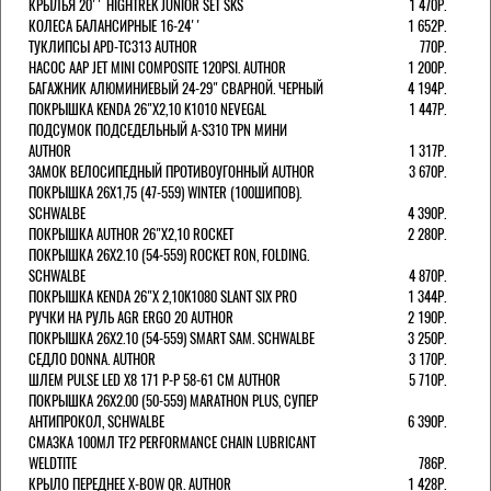
КРЫЛЬЯ 20'' HIGHTREK JUNIOR SET SKS
1 470Р.
КОЛЕСА БАЛАНСИРНЫЕ 16-24''
1 652Р.
ТУКЛИПСЫ APD-TC313 AUTHOR
770Р.
НАСОС AAP JET MINI COMPOSITE 120PSI. AUTHOR
1 200Р.
БАГАЖНИК АЛЮМИНИЕВЫЙ 24-29" СВАРНОЙ. ЧЕРНЫЙ
4 194Р.
ПОКРЫШКА KENDA 26"Х2,10 K1010 NEVEGAL
1 447Р.
ПОДСУМОК ПОДСЕДЕЛЬНЫЙ A-S310 TPN МИНИ
AUTHOR
1 317Р.
ЗАМОК ВЕЛОСИПЕДНЫЙ ПРОТИВОУГОННЫЙ AUTHOR
3 670Р.
ПОКРЫШКА 26X1,75 (47-559) WINTER (100ШИПОВ).
SCHWALBE
4 390Р.
ПОКРЫШКА AUTHOR 26"Х2,10 ROCKET
2 280Р.
ПОКРЫШКА 26X2.10 (54-559) ROCKET RON, FOLDING.
SCHWALBE
4 870Р.
ПОКРЫШКА KENDA 26"Х 2,10K1080 SLANT SIX PRO
1 344Р.
РУЧКИ НА РУЛЬ AGR ERGO 20 AUTHOR
2 190Р.
ПОКРЫШКА 26X2.10 (54-559) SMART SAM. SCHWALBE
3 250Р.
СЕДЛО DONNA. AUTHOR
3 170Р.
ШЛЕМ PULSE LED X8 171 Р-Р 58-61 СМ AUTHOR
5 710Р.
ПОКРЫШКА 26X2.00 (50-559) MARATHON PLUS, СУПЕР
АНТИПРОКОЛ, SCHWALBE
6 390Р.
СМАЗКА 100МЛ TF2 PERFORMANCE CHAIN LUBRICANT
WELDTITE
786Р.
КРЫЛО ПЕРЕДНЕЕ X-BOW QR. AUTHOR
1 428Р.