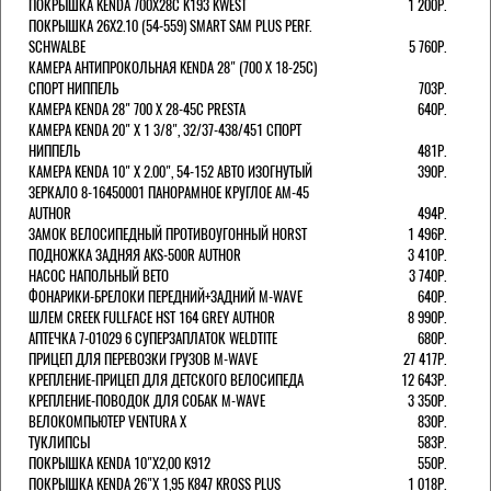
ПОКРЫШКА KENDA 700Х28С K193 KWEST
1 200Р.
ПОКРЫШКА 26X2.10 (54-559) SMART SAM PLUS PERF.
SCHWALBE
5 760Р.
КАМЕРА АНТИПРОКОЛЬНАЯ KENDA 28" (700 Х 18-25C)
СПОРТ НИППЕЛЬ
703Р.
КАМЕРА KENDA 28" 700 Х 28-45С PRESTA
640Р.
КАМЕРА KENDA 20" Х 1 3/8", 32/37-438/451 СПОРТ
НИППЕЛЬ
481Р.
КАМЕРА KENDA 10" Х 2.00", 54-152 АВТО ИЗОГНУТЫЙ
390Р.
ЗЕРКАЛО 8-16450001 ПАНОРАМНОЕ КРУГЛОЕ AM-45
AUTHOR
494Р.
ЗАМОК ВЕЛОСИПЕДНЫЙ ПРОТИВОУГОННЫЙ HORST
1 496Р.
ПОДНОЖКА ЗАДНЯЯ AKS-500R AUTHOR
3 410Р.
НАСОС НАПОЛЬНЫЙ BETO
3 740Р.
ФОНАРИКИ-БРЕЛОКИ ПЕРЕДНИЙ+ЗАДНИЙ M-WAVE
640Р.
ШЛЕМ CREEK FULLFACE HST 164 GREY AUTHOR
8 990Р.
АПТЕЧКА 7-01029 6 СУПЕРЗАПЛАТОК WELDTITE
680Р.
ПРИЦЕП ДЛЯ ПЕРЕВОЗКИ ГРУЗОВ M-WAVE
27 417Р.
КРЕПЛЕНИЕ-ПРИЦЕП ДЛЯ ДЕТСКОГО ВЕЛОСИПЕДА
12 643Р.
КРЕПЛЕНИЕ-ПОВОДОК ДЛЯ СОБАК M-WAVE
3 350Р.
ВЕЛОКОМПЬЮТЕР VENTURA Х
830Р.
ТУКЛИПСЫ
583Р.
ПОКРЫШКА KENDA 10"Х2,00 K912
550Р.
ПОКРЫШКА KENDA 26"Х 1,95 K847 KROSS PLUS
1 018Р.