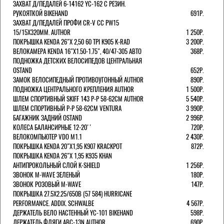
ЗАХВАТ Д/ПЕДАЛЕЙ 6-14162 YC-162 С РЕЗИН.
РУКОЯТКОЙ BIKEHAND
691Р.
ЗАХВАТ Д/ПЕДАЛЕЙ ПРОФИ CR-V CC PW15
15/15X320ММ. AUTHOR
1 250Р.
ПОКРЫШКА KENDA 26"Х 2,50 60 TPI K905 K-RAD
3 200Р.
ВЕЛОКАМЕРА KENDA 16"Х1.50-1.75", 40/47-305 АВТО
368Р.
ПОДНОЖКА ДЕТСКИХ ВЕЛОСИПЕДОВ ЦЕНТРАЛЬНАЯ
OSTAND
652Р.
ЗАМОК ВЕЛОСИПЕДНЫЙ ПРОТИВОУГОННЫЙ AUTHOR
890Р.
ПОДНОЖКА ЦЕНТРАЛЬНОГО КРЕПЛЕНИЯ AUTHOR
1 500Р.
ШЛЕМ СПОРТИВНЫЙ SKIFF 143 Р-Р 58-62СМ AUTHOR
5 540Р.
ШЛЕМ СПОРТИВНЫЙ Р-Р 58-62СМ VENTURA
3 990Р.
БАГАЖНИК ЗАДНИЙ OSTAND
2 996Р.
КОЛЕСА БАЛАНСИРНЫЕ 12-20''
720Р.
ВЕЛОКОМПЬЮТЕР VDO M1.1
2 430Р.
ПОКРЫШКА KENDA 20"Х1,95 K907 KRACKPOT
872Р.
ПОКРЫШКА KENDA 26"Х 1,95 K935 KHAN
АНТИПРОКОЛЬНЫЙ СЛОЙ K-SHIELD
1 256Р.
ЗВОНОК M-WAVE ЗЕЛЕНЫЙ
180Р.
ЗВОНОК РОЗОВЫЙ M-WAVE
147Р.
ПОКРЫШКА 27.5X2.25/650B (57 584) HURRICANE
PERFORMANCE. ADDIX. SCHWALBE
4 567Р.
ДЕРЖАТЕЛЬ ВЕЛО НАСТЕННЫЙ YC-101 BIKEHAND
598Р.
ДЕРЖАТЕЛЬ ФЛЯГИ ABC-13N AUTHOR
690Р.