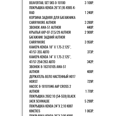
BEAVERTAIL SET SKS 0-10100
3 108Р.
ПОКРЫШКА KENDA 26"Х1,95 K905 K-
RAD
1 240Р.
КОРЗИНА ЗАДНЯЯ ДЛЯ БАГАЖНИКА
CARRYMORE AUTHOR
3 280Р.
ЗВОНОК AWA-51 AUTHOR
440Р.
КРЫЛЬЯ AXP-07-27,5/29 AUTHOR
2 900Р.
БАГАЖНИК ЗАДНИЙ AUTHOR
CARRYMORE
3 950Р.
КАМЕРА KENDA 18" Х 1.75-2.125",
47/57-355 АВТО
373Р.
КАМЕРА KENDA 14" Х 1.75-2.125",
47/57-254/263 АВТО
342Р.
ЗВОНОК 8-16310105 AWA-51
AUTHOR
400Р.
ДЕРЖАТЕЛЬ ВЕЛО НАСТЕННЫЙ H017
HORST
729Р.
НАСОС 8-18101046 AAP CROSS 2
AUTHOR
1 770Р.
ПОКРЫШКА 26X2.10 (54-559) BLACK
JACK SCHWALBE
5 290Р.
ПОКРЫШКА KENDA 24"Х 2,10 K887
KINETICS
1 063Р.
ПОКРЫШКА KENDA 26"Х 2,00 K885