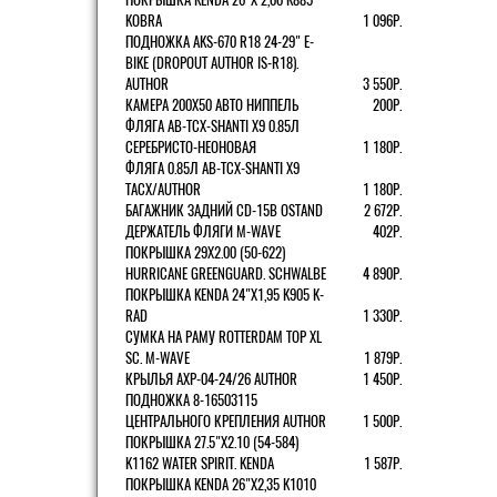
KOBRA
1 096Р.
ПОДНОЖКА AKS-670 R18 24-29" E-
BIKE (DROPOUT AUTHOR IS-R18).
AUTHOR
3 550Р.
КАМЕРА 200Х50 АВТО НИППЕЛЬ
200Р.
ФЛЯГА AB-TCX-SHANTI X9 0.85Л
СЕРЕБРИСТО-НЕОНОВАЯ
1 180Р.
ФЛЯГА 0.85Л AB-TCX-SHANTI X9
TACX/AUTHOR
1 180Р.
БАГАЖНИК ЗАДНИЙ CD-15B OSTAND
2 672Р.
ДЕРЖАТЕЛЬ ФЛЯГИ M-WAVE
402Р.
ПОКРЫШКА 29X2.00 (50-622)
HURRICANE GREENGUARD. SCHWALBE
4 890Р.
ПОКРЫШКА KENDA 24"Х1,95 K905 K-
RAD
1 330Р.
СУМКА НА РАМУ ROTTERDAM TOP XL
SC. M-WAVE
1 879Р.
КРЫЛЬЯ AXP-04-24/26 AUTHOR
1 450Р.
ПОДНОЖКА 8-16503115
ЦЕНТРАЛЬНОГО КРЕПЛЕНИЯ AUTHOR
1 500Р.
ПОКРЫШКА 27.5"Х2.10 (54-584)
K1162 WATER SPIRIT. KENDA
1 587Р.
ПОКРЫШКА KENDA 26"Х2,35 K1010