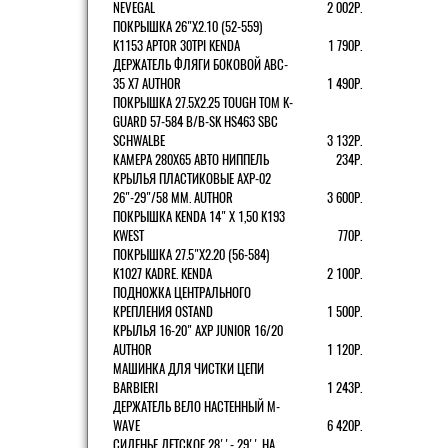
NEVEGAL
2 002Р.
ПОКРЫШКА 26"Х2.10 (52-559)
K1153 APTOR 30TPI KENDA
1 790Р.
ДЕРЖАТЕЛЬ ФЛЯГИ БОКОВОЙ ABC-
35 X7 AUTHOR
1 490Р.
ПОКРЫШКА 27.5X2.25 TOUGH TOM K-
GUARD 57-584 B/B-SK HS463 SBC
SCHWALBE
3 132Р.
КАМЕРА 280Х65 АВТО НИППЕЛЬ
234Р.
КРЫЛЬЯ ПЛАСТИКОВЫЕ AXP-02
26"-29"/58 ММ. AUTHOR
3 600Р.
ПОКРЫШКА KENDA 14" Х 1,50 K193
KWEST
770Р.
ПОКРЫШКА 27.5"Х2.20 (56-584)
K1027 KADRE. KENDA
2 100Р.
ПОДНОЖКА ЦЕНТРАЛЬНОГО
КРЕПЛЕНИЯ OSTAND
1 500Р.
КРЫЛЬЯ 16-20" AXP JUNIOR 16/20
AUTHOR
1 120Р.
МАШИНКА ДЛЯ ЧИСТКИ ЦЕПИ
BARBIERI
1 243Р.
ДЕРЖАТЕЛЬ ВЕЛО НАСТЕННЫЙ M-
WAVE
6 420Р.
СИДЕНЬЕ ДЕТСКОЕ 28''- 29'' НА