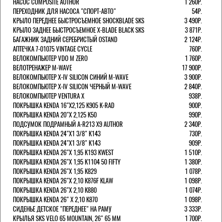
НАСОС COMPOSITE AUTHOR
1 260Р.
ПЕРЕХОДНИК ДЛЯ НАСОСА "СПОРТ-АВТО"
54Р.
КРЫЛО ПЕРЕДНЕЕ БЫСТРОСЪЕМНОЕ SHOCKBLADE SKS
3 490Р.
КРЫЛО ЗАДНЕЕ БЫСТРОСЪЕМНОЕ X-BLADE BLACK SKS
3 871Р.
БАГАЖНИК ЗАДНИЙ СЕРЕБРИСТЫЙ OSTAND
2 124Р.
АПТЕЧКА 7-01075 VINTAGE CYCLE
760Р.
ВЕЛОКОМПЬЮТЕР VDO M ZERO
1 760Р.
ВЕЛОТРЕНАЖЕР M-WAVE
17 900Р.
ВЕЛОКОМПЬЮТЕР X-IV SILICON СИНИЙ M-WAVE
3 900Р.
ВЕЛОКОМПЬЮТЕР X-IV SILICON ЧЕРНЫЙ M-WAVE
2 840Р.
ВЕЛОКОМПЬЮТЕР VENTURA Х
938Р.
ПОКРЫШКА KENDA 16"Х2,125 K905 K-RAD
900Р.
ПОКРЫШКА KENDA 20"Х 2,125 K50
990Р.
ПОДСУМОК ПОДРАМНЫЙ A-R213 X9 AUTHOR
2 340Р.
ПОКРЫШКА KENDA 24"Х1 3/8" K143
730Р.
ПОКРЫШКА KENDA 24"Х1 3/8" K143
909Р.
ПОКРЫШКА KENDA 26"Х 1,95 K193 KWEST
1 510Р.
ПОКРЫШКА KENDA 26"Х 1,95 K1104 50 FIFTY
1 380Р.
ПОКРЫШКА KENDA 26"Х 1,95 K829
1 078Р.
ПОКРЫШКА KENDA 26"Х 2,10 K876F KLAW
1 098Р.
ПОКРЫШКА KENDA 26"Х 2,10 K880
1 074Р.
ПОКРЫШКА KENDA 26" Х 2,10 K870
1 098Р.
СИДЕНЬЕ ДЕТСКОЕ "ПЕРЕДНЕЕ" НА РАМУ
3 333Р.
КРЫЛЬЯ SKS VELO 65 MOUNTAIN, 26" 65 ММ
1 700Р.