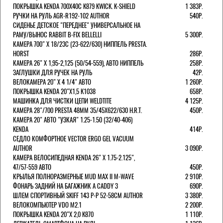
ПОКРЫШКА KENDA 700Х40С K879 KWICK. K-SHIELD
1 383Р.
РУЧКИ НА РУЛЬ AGR-R192-102 AUTHOR
540Р.
СИДЕНЬЕ ДЕТСКОЕ "ПЕРЕДНЕЕ" УНИВЕРСАЛЬНОЕ НА
РАМУ/ВЫНОС RABBIT B-FIX BELLELLI
5 300Р.
КАМЕРА 700" Х 18/23C (23-622/630) НИППЕЛЬ PRESTA.
HORST
286Р.
КАМЕРА 26" X 1,95-2,125 (50/54-559), АВТО НИППЕЛЬ
258Р.
ЗАГЛУШКИ ДЛЯ РУЧЕК НА РУЛЬ
42Р.
ВЕЛОКАМЕРА 20" Х 4 1/4" АВТО
1 260Р.
ПОКРЫШКА KENDA 20"Х1,5 K1038
658Р.
МАШИНКА ДЛЯ ЧИСТКИ ЦЕПИ WELDTITE
4 125Р.
КАМЕРА 28"/700 PRESTA 48ММ 35/45Х622/630 H.R.T.
450Р.
КАМЕРА 20" АВТО "УЗКАЯ" 1.25-1.50 (32/40-406)
KENDA
414Р.
СЕДЛО КОМФОРТНОЕ VECTOR ERGO GEL VACUUM
AUTHOR
3 090Р.
КАМЕРА ВЕЛОСИПЕДНАЯ KENDA 26" Х 1.75-2.125",
47/57-559 АВТО
450Р.
КРЫЛЬЯ ПОЛНОРАЗМЕРНЫЕ MUD MAX II M-WAVE
2 910Р.
ФОНАРЬ ЗАДНИЙ НА БАГАЖНИК A CADDY 3
690Р.
ШЛЕМ СПОРТИВНЫЙ SKIFF 143 Р-Р 52-58СМ AUTHOR
3 380Р.
ВЕЛОКОМПЬЮТЕР VDO M2.1
2 200Р.
ПОКРЫШКА KENDA 20"Х 2,0 K870
1 110Р.