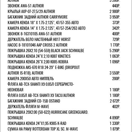
AUTHOR
3 280Р.
ЗВОНОК AWA-51 AUTHOR
440Р.
КРЫЛЬЯ AXP-07-27,5/29 AUTHOR
2 900Р.
БАГАЖНИК ЗАДНИЙ AUTHOR CARRYMORE
3 950Р.
КАМЕРА KENDA 18" Х 1.75-2.125", 47/57-355 АВТО
373Р.
КАМЕРА KENDA 14" Х 1.75-2.125", 47/57-254/263 АВТО
342Р.
ЗВОНОК 8-16310105 AWA-51 AUTHOR
400Р.
ДЕРЖАТЕЛЬ ВЕЛО НАСТЕННЫЙ H017 HORST
729Р.
НАСОС 8-18101046 AAP CROSS 2 AUTHOR
1 770Р.
ПОКРЫШКА 26X2.10 (54-559) BLACK JACK SCHWALBE
5 290Р.
ПОКРЫШКА KENDA 24"Х 2,10 K887 KINETICS
1 063Р.
ПОКРЫШКА KENDA 26"Х 2,00 K885 KOBRA
1 096Р.
ПОДНОЖКА AKS-670 R18 24-29" E-BIKE (DROPOUT
AUTHOR IS-R18). AUTHOR
3 550Р.
КАМЕРА 200Х50 АВТО НИППЕЛЬ
200Р.
ФЛЯГА AB-TCX-SHANTI X9 0.85Л СЕРЕБРИСТО-
НЕОНОВАЯ
1 180Р.
ФЛЯГА 0.85Л AB-TCX-SHANTI X9 TACX/AUTHOR
1 180Р.
БАГАЖНИК ЗАДНИЙ CD-15B OSTAND
2 672Р.
ДЕРЖАТЕЛЬ ФЛЯГИ M-WAVE
402Р.
ПОКРЫШКА 29X2.00 (50-622) HURRICANE GREENGUARD.
SCHWALBE
4 890Р.
ПОКРЫШКА KENDA 24"Х1,95 K905 K-RAD
1 330Р.
СУМКА НА РАМУ ROTTERDAM TOP XL SC. M-WAVE
1 879Р.