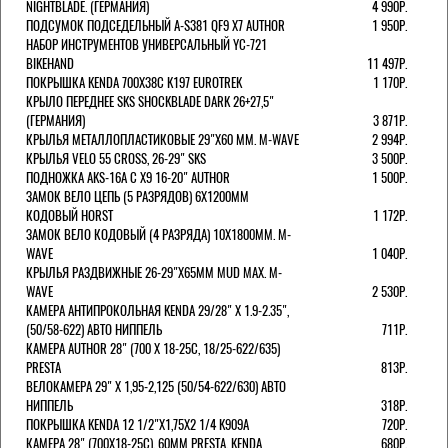
NIGHTBLADE. (ГЕРМАНИЯ)
4 990Р.
ПОДСУМОК ПОДСЕДЕЛЬНЫЙ A-S381 QF9 X7 AUTHOR
1 950Р.
НАБОР ИНСТРУМЕНТОВ УНИВЕРСАЛЬНЫЙ YC-721
BIKEHAND
11 497Р.
ПОКРЫШКА KENDA 700Х38С K197 EUROTREK
1 170Р.
КРЫЛО ПЕРЕДНЕЕ SKS SHOCKBLADE DARK 26+27,5"
(ГЕРМАНИЯ)
3 871Р.
КРЫЛЬЯ МЕТАЛЛОПЛАСТИКОВЫЕ 29"Х60 ММ. M-WAVE
2 994Р.
КРЫЛЬЯ VELO 55 CROSS, 26-29" SKS
3 500Р.
ПОДНОЖКА AKS-16A C X9 16-20" AUTHOR
1 500Р.
ЗАМОК ВЕЛО ЦЕПЬ (5 РАЗРЯДОВ) 6Х1200ММ
КОДОВЫЙ HORST
1 172Р.
ЗАМОК ВЕЛО КОДОВЫЙ (4 РАЗРЯДА) 10Х1800ММ. M-
WAVE
1 040Р.
КРЫЛЬЯ РАЗДВИЖНЫЕ 26-29"Х65ММ MUD MAX. M-
WAVE
2 530Р.
КАМЕРА АНТИПРОКОЛЬНАЯ KENDA 29/28" Х 1.9-2.35",
(50/58-622) АВТО НИППЕЛЬ
711Р.
КАМЕРА AUTHOR 28" (700 Х 18-25С, 18/25-622/635)
PRESTA
813Р.
ВЕЛОКАМЕРА 29" X 1,95-2,125 (50/54-622/630) АВТО
НИППЕЛЬ
318Р.
ПОКРЫШКА KENDA 12 1/2"Х1,75X2 1/4 K909A
720Р.
КАМЕРА 28" (700Х18-25С), 60ММ PRESTA. KENDA
680Р.