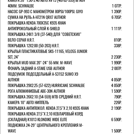
КАМЕРА 26" 1.50-2.40 АВТО AV13 (40/62-559) IB AGV
40MM. SCHWALBE
1 077Р.
НАСОС GP-993 С МАНОМЕТРОМ 80PSI/100PSI. GIYO
1 390Р.
СУМКА НА РУЛЬ A-H721N QRX7 AUTHOR
6 705Р.
ПОКРЫШКА KENDA 700Х35С K935 KHAN
АНТИПРОКОЛЬНЫЙ СЛОЙ K-SHIELD
1 111Р.
ПОКРЫШКА 24X1 3/8 (37-540) ДЛЯ "СОВЕТСКИХ"
ВЕЛО СЕРАЯ H.R.T.
810Р.
ПОКРЫШКА 12X2.00 (50-203) H.R.T.
338Р.
КРЫЛЬЯ ПЛАСТИКАТОВЫЕ SKS-11165, VELO55 JUNIOR
SET, 24"
2 230Р.
КРЫЛЬЯ MUD MAX 20"-24" 55 ММ. M-WAVE
1 990Р.
ФОНАРЬ ЗАДНИЙ A-STAKE USB AUTHOR
2 007Р.
ПОДСУМОК ПОДСЕДЕЛЬНЫЙ A-S3152 SUMO X9
AUTHOR
4 050Р.
ПОКРЫШКА 29X2.25 (57-622) HURRICANE SCHWALBE
4 050Р.
РОГА АЛЮМИНИЕВЫЕ ABE-30N AUTHOR
1 590Р.
ПОКРЫШКА 26X2.10 (54-559) MTB СРЕДНИЙ H.R.T.
790Р.
КАМЕРА 10" АВТО НИППЕЛЬ
226Р.
ПОКРЫШКА АНТИПОКОЛ. KENDA 27,5"Х 2,10 K935 KHAN
2 190Р.
ПОКРЫШКА KENDA 27,5"Х 2,10 КЕВЛАРОВЫЙ КОРД
(СКЛАДНАЯ) K1013 KLONDIKE WIDE ELITE
6 590Р.
ПОДНОЖКА 24-29" ЦЕНТРАЛЬНОГО КРЕПЛЕНИЯ M-
WAVE
1 500Р.