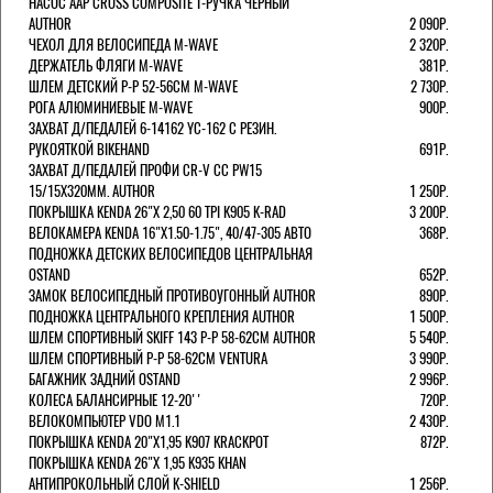
НАСОС AAP CROSS COMPOSITE Т-РУЧКА ЧЕРНЫЙ
AUTHOR
2 090Р.
ЧЕХОЛ ДЛЯ ВЕЛОСИПЕДА M-WAVE
2 320Р.
ДЕРЖАТЕЛЬ ФЛЯГИ M-WAVE
381Р.
ШЛЕМ ДЕТСКИЙ Р-Р 52-56СМ M-WAVE
2 730Р.
РОГА АЛЮМИНИЕВЫЕ M-WAVE
900Р.
ЗАХВАТ Д/ПЕДАЛЕЙ 6-14162 YC-162 С РЕЗИН.
РУКОЯТКОЙ BIKEHAND
691Р.
ЗАХВАТ Д/ПЕДАЛЕЙ ПРОФИ CR-V CC PW15
15/15X320ММ. AUTHOR
1 250Р.
ПОКРЫШКА KENDA 26"Х 2,50 60 TPI K905 K-RAD
3 200Р.
ВЕЛОКАМЕРА KENDA 16"Х1.50-1.75", 40/47-305 АВТО
368Р.
ПОДНОЖКА ДЕТСКИХ ВЕЛОСИПЕДОВ ЦЕНТРАЛЬНАЯ
OSTAND
652Р.
ЗАМОК ВЕЛОСИПЕДНЫЙ ПРОТИВОУГОННЫЙ AUTHOR
890Р.
ПОДНОЖКА ЦЕНТРАЛЬНОГО КРЕПЛЕНИЯ AUTHOR
1 500Р.
ШЛЕМ СПОРТИВНЫЙ SKIFF 143 Р-Р 58-62СМ AUTHOR
5 540Р.
ШЛЕМ СПОРТИВНЫЙ Р-Р 58-62СМ VENTURA
3 990Р.
БАГАЖНИК ЗАДНИЙ OSTAND
2 996Р.
КОЛЕСА БАЛАНСИРНЫЕ 12-20''
720Р.
ВЕЛОКОМПЬЮТЕР VDO M1.1
2 430Р.
ПОКРЫШКА KENDA 20"Х1,95 K907 KRACKPOT
872Р.
ПОКРЫШКА KENDA 26"Х 1,95 K935 KHAN
АНТИПРОКОЛЬНЫЙ СЛОЙ K-SHIELD
1 256Р.