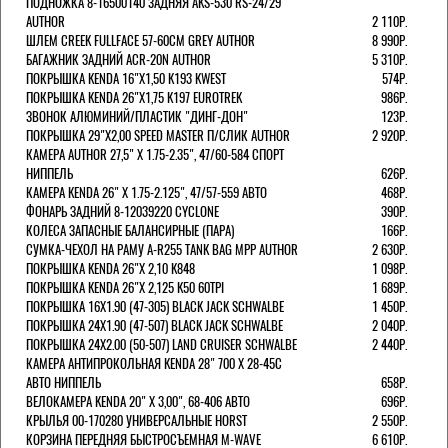
ПОДНОЖКА 8-16500140 ЗАДНЯЯ AKS-530 RS-24/29
AUTHOR
2 110Р.
ШЛЕМ CREEK FULLFACE 57-60СМ GREY AUTHOR
8 990Р.
БАГАЖНИК ЗАДНИЙ ACR-20N AUTHOR
5 310Р.
ПОКРЫШКА KENDA 16"Х1,50 K193 KWEST
574Р.
ПОКРЫШКА KENDA 26"Х1,75 K197 EUROTREK
986Р.
ЗВОНОК АЛЮМИНИЙ/ПЛАСТИК "ДИНГ-ДОН"
123Р.
ПОКРЫШКА 29"Х2,00 SPEED MASTER П/СЛИК AUTHOR
2 920Р.
КАМЕРА AUTHOR 27,5" Х 1.75-2.35", 47/60-584 СПОРТ
НИППЕЛЬ
626Р.
КАМЕРА KENDA 26" Х 1.75-2.125", 47/57-559 АВТО
468Р.
ФОНАРЬ ЗАДНИЙ 8-12039220 CYCLONE
390Р.
КОЛЕСА ЗАПАСНЫЕ БАЛАНСИРНЫЕ (ПАРА)
166Р.
CУМКА-ЧЕХОЛ НА РАМУ A-R255 TANK BAG MPP AUTHOR
2 630Р.
ПОКРЫШКА KENDA 26"Х 2,10 K848
1 098Р.
ПОКРЫШКА KENDA 26"Х 2,125 K50 60TPI
1 689Р.
ПОКРЫШКА 16X1.90 (47-305) BLACK JACK SCHWALBE
1 450Р.
ПОКРЫШКА 24X1.90 (47-507) BLACK JACK SCHWALBE
2 040Р.
ПОКРЫШКА 24X2.00 (50-507) LAND CRUISER SCHWALBE
2 440Р.
КАМЕРА АНТИПРОКОЛЬНАЯ KENDA 28" 700 Х 28-45C
АВТО НИППЕЛЬ
658Р.
ВЕЛОКАМЕРА KENDA 20" Х 3,00", 68-406 АВТО
696Р.
КРЫЛЬЯ 00-170280 УНИВЕРСАЛЬНЫЕ HORST
2 550Р.
КОРЗИНА ПЕРЕДНЯЯ БЫСТРОСЪЕМНАЯ M-WAVE
6 610Р.