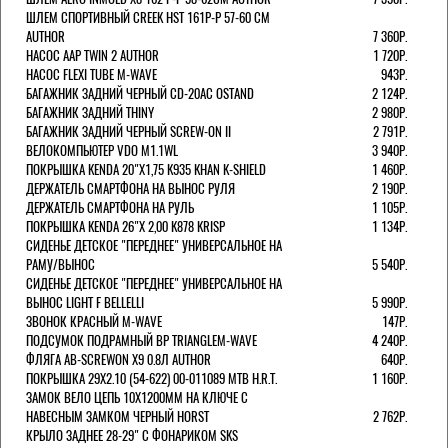
ШЛЕМ СПОРТИВНЫЙ CREEK HST 161Р-Р 57-60 СМ
AUTHOR
7 360Р.
НАСОС AAP TWIN 2 AUTHOR
1 720Р.
НАСОС FLEXI TUBE M-WAVE
943Р.
БАГАЖНИК ЗАДНИЙ ЧЕРНЫЙ СD-20AC OSTAND
2 124Р.
БАГАЖНИК ЗАДНИЙ THINY
2 980Р.
БАГАЖНИК ЗАДНИЙ ЧЕРНЫЙ SCREW-ON II
2 791Р.
ВЕЛОКОМПЬЮТЕР VDO M1.1WL
3 940Р.
ПОКРЫШКА KENDA 20"Х1,75 K935 KHAN K-SHIELD
1 460Р.
ДЕРЖАТЕЛЬ СМАРТФОНА НА ВЫНОС РУЛЯ
2 190Р.
ДЕРЖАТЕЛЬ СМАРТФОНА НА РУЛЬ
1 105Р.
ПОКРЫШКА KENDA 26"Х 2,00 K878 KRISP
1 134Р.
СИДЕНЬЕ ДЕТСКОЕ "ПЕРЕДНЕЕ" УНИВЕРСАЛЬНОЕ НА
РАМУ/ВЫНОС
5 540Р.
СИДЕНЬЕ ДЕТСКОЕ "ПЕРЕДНЕЕ" УНИВЕРСАЛЬНОЕ НА
ВЫНОС LIGHT F BELLELLI
5 990Р.
ЗВОНОК КРАСНЫЙ M-WAVE
147Р.
ПОДСУМОК ПОДРАМНЫЙ BP TRIANGLEM-WAVE
4 240Р.
ФЛЯГА AB-SCREWON X9 0.8Л AUTHOR
640Р.
ПОКРЫШКА 29X2.10 (54-622) 00-011089 MTB H.R.T.
1 160Р.
ЗАМОК ВЕЛО ЦЕПЬ 10Х1200ММ НА КЛЮЧЕ С
НАВЕСНЫМ ЗАМКОМ ЧЕРНЫЙ HORST
2 762Р.
КРЫЛО ЗАДНЕЕ 28-29" С ФОНАРИКОМ SKS