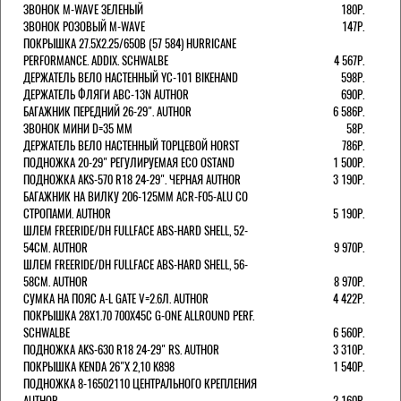
ЗВОНОК M-WAVE ЗЕЛЕНЫЙ
180Р.
ЗВОНОК РОЗОВЫЙ M-WAVE
147Р.
ПОКРЫШКА 27.5X2.25/650B (57 584) HURRICANE
PERFORMANCE. ADDIX. SCHWALBE
4 567Р.
ДЕРЖАТЕЛЬ ВЕЛО НАСТЕННЫЙ YC-101 BIKEHAND
598Р.
ДЕРЖАТЕЛЬ ФЛЯГИ ABC-13N AUTHOR
690Р.
БАГАЖНИК ПЕРЕДНИЙ 26-29". AUTHOR
6 586Р.
ЗВОНОК МИНИ D=35 ММ
58Р.
ДЕРЖАТЕЛЬ ВЕЛО НАСТЕННЫЙ ТОРЦЕВОЙ HORST
786Р.
ПОДНОЖКА 20-29" РЕГУЛИРУЕМАЯ ECO OSTAND
1 500Р.
ПОДНОЖКА AKS-570 R18 24-29". ЧЕРНАЯ AUTHOR
3 190Р.
БАГАЖНИК НА ВИЛКУ 206-125ММ ACR-F05-ALU СО
СТРОПАМИ. AUTHOR
5 190Р.
ШЛЕМ FREERIDE/DH FULLFACE ABS-HARD SHELL, 52-
54СМ. AUTHOR
9 970Р.
ШЛЕМ FREERIDE/DH FULLFACE ABS-HARD SHELL, 56-
58СМ. AUTHOR
8 970Р.
СУМКА НА ПОЯС A-L GATE V=2.6Л. AUTHOR
4 422Р.
ПОКРЫШКА 28X1.70 700X45C G-ONE ALLROUND PERF.
SCHWALBE
6 560Р.
ПОДНОЖКА AKS-630 R18 24-29" RS. AUTHOR
3 310Р.
ПОКРЫШКА KENDA 26"Х 2,10 K898
1 540Р.
ПОДНОЖКА 8-16502110 ЦЕНТРАЛЬНОГО КРЕПЛЕНИЯ
AUTHOR
2 160Р.