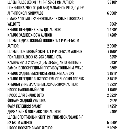
ШЛЕМ PULSE LED X8 171 Р-Р 58-61 СМ AUTHOR
5 710Р.
ПОКРЫШКА 26X2.00 (50-559) MARATHON PLUS, СУПЕР
АНТИПРОКОЛ, SCHWALBE
6 390Р.
СМАЗКА 100МЛ TF2 PERFORMANCE CHAIN LUBRICANT
WELDTITE
786Р.
КРЫЛО ПЕРЕДНЕЕ X-BOW QR. AUTHOR
1 428Р.
КРЫЛО ЗАДНЕЕ X-BOW AUTHOR
1 428Р.
ШЛЕМ ПОДРОСТКОВЫЙ TRIGGER 174 Р-Р 54-58СМ
AUTHOR
2 990Р.
ШЛЕМ СПОРТИВНЫЙ SKIFF 171 Р-Р 58-62СМ AUTHOR
7 070Р.
ПОКРЫШКА 280 X 65-203 СЛИК. HOTA
525Р.
КАМЕРА 26" X 2,125-2,3 (54/58-559), АВТО НИППЕЛЬ
343Р.
ЗАМОК ВЕЛОСИПЕДНЫЙ ПРОТИВОУГОННЫЙ M-WAVE
830Р.
КРЫЛО ЗАДНЕЕ БЫСТРОСЪЕМНОЕ X-BLADE SKS
3 871Р.
КРЫЛО ПЕРЕДНЕЕ БЫСТРОСЪЕМНОЕ SHOCKBLADE SKS
3 871Р.
КРЫЛЬЯ УНИВЕРСАЛЬНЫЕ AXP-65-20/24 AUTHOR
1 222Р.
НАСОС НАПОЛЬНЫЙ GIYO
1 670Р.
НАСОС ДЛЯ ВИЛОК ВЕТО
2 822Р.
ФОНАРЬ ЗАДНИЙ VENTURA
237Р.
ФАРА ПЕРЕДНЯЯ SMART
1 425Р.
ДЕРЖАТЕЛЬ ФЛЯГИ ABC-16N AUTHOR
740Р.
ШЛЕМ СПОРТИВНЫЙ SKIFF 191 PINK-NEON/BLACK Р-Р
52-58СМ AUTHOR
5 350Р.
НАСОС BOOSTER BLACK AUTHOR
2 109Р.