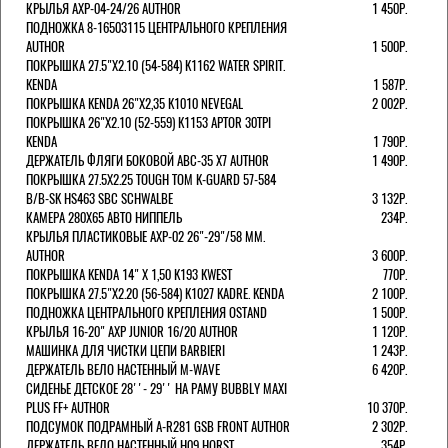
КРЫЛЬЯ AXP-04-24/26 AUTHOR
1 450Р.
ПОДНОЖКА 8-16503115 ЦЕНТРАЛЬНОГО КРЕПЛЕНИЯ
AUTHOR
1 500Р.
ПОКРЫШКА 27.5"Х2.10 (54-584) K1162 WATER SPIRIT.
KENDA
1 587Р.
ПОКРЫШКА KENDA 26"Х2,35 K1010 NEVEGAL
2 002Р.
ПОКРЫШКА 26"Х2.10 (52-559) K1153 APTOR 30TPI
KENDA
1 790Р.
ДЕРЖАТЕЛЬ ФЛЯГИ БОКОВОЙ ABC-35 X7 AUTHOR
1 490Р.
ПОКРЫШКА 27.5X2.25 TOUGH TOM K-GUARD 57-584
B/B-SK HS463 SBC SCHWALBE
3 132Р.
КАМЕРА 280Х65 АВТО НИППЕЛЬ
234Р.
КРЫЛЬЯ ПЛАСТИКОВЫЕ AXP-02 26"-29"/58 ММ.
AUTHOR
3 600Р.
ПОКРЫШКА KENDA 14" Х 1,50 K193 KWEST
770Р.
ПОКРЫШКА 27.5"Х2.20 (56-584) K1027 KADRE. KENDA
2 100Р.
ПОДНОЖКА ЦЕНТРАЛЬНОГО КРЕПЛЕНИЯ OSTAND
1 500Р.
КРЫЛЬЯ 16-20" AXP JUNIOR 16/20 AUTHOR
1 120Р.
МАШИНКА ДЛЯ ЧИСТКИ ЦЕПИ BARBIERI
1 243Р.
ДЕРЖАТЕЛЬ ВЕЛО НАСТЕННЫЙ M-WAVE
6 420Р.
СИДЕНЬЕ ДЕТСКОЕ 28''- 29'' НА РАМУ BUBBLY MAXI
PLUS FF+ AUTHOR
10 370Р.
ПОДСУМОК ПОДРАМНЫЙ A-R281 GSB FRONT AUTHOR
2 302Р.
ДЕРЖАТЕЛЬ ВЕЛО НАСТЕННЫЙ H09 HORST
354Р.