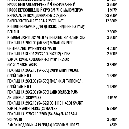
НАСОС BETO АЛЮМИНИЕВЫЙ ФРЕЗЕРОВАННЫЙ
3 550Р.
НАСОС ВЕЛОСИПЕДНЫЙ GIYO GM-71 С МАНОМЕТРОМ
1 917Р.
ВИЛКА АМОРТИЗАЦИОННАЯ 26"Х 28,6 RST
23 900Р.
ВИЛКА ЖЕСТКАЯ RST RF-M7 28"Х1 1/8"
12 980Р.
КРЕПЛЕНИЕ/ЗАМОК ДЛЯ ДЕТСКИХ СИДЕНИЙ НА РАМУ
BELLELLI
2 300Р.
КРЫЛЬЯ SKS-11002, VELO 47 TREKKING, 28" 47 ММ. SKS
3 200Р.
ПОКРЫШКА 26X2.00 (50-559) MARATHON PERF,
GREENGUARD, TWINSKIN,SCHWALBE
4 590Р.
ПОКРЫШКА KENDA 29"Х2,10 (55X622) K1153
2 400Р.
ЗАМОК 12ММ, КОДОВЫЙ 4-Х РАЗР, TRESOR
6512C/180СМ. ABUS
3 890Р.
ПОКРЫШКА 26X2.10 (54-559) СЛИК АНТИПРОКОЛ.
СЛОЙ 3ММ H.R.T.
1 580Р.
ПОКРЫШКА 26X1.95 (53-559) П/СЛИК АНТИПРОКОЛ.
СЛОЙ 3ММ H.R.T.
1 490Р.
ПОКРЫШКА 26X2.00 (50-559) LAND CRUISER PLUS,
АНТИПРКОЛ, SCHWALBE
4 047Р.
ПОКРЫШКА 29X2.10 (54-622) 05-11101143.01 SMART
SAM PLUS АНТИПРОКОЛ,SCHWALBE
5 580Р.
ПОКРЫШКА 27.5X2.10/650B (54-584) SMART SAM.
SCHWALBE
3 940Р.
ЗАМОК КОДОВЫЙ (4 РАЗРЯДА) 10Х800ММ. HORST
433Р.