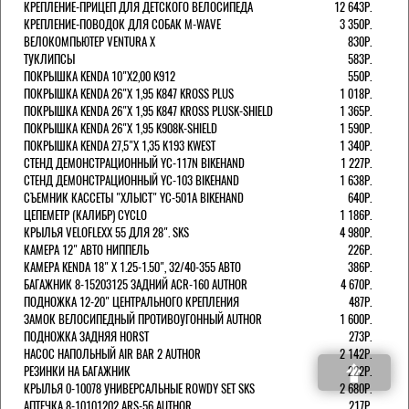
КРЕПЛЕНИЕ-ПРИЦЕП ДЛЯ ДЕТСКОГО ВЕЛОСИПЕДА
12 643Р.
КРЕПЛЕНИЕ-ПОВОДОК ДЛЯ СОБАК M-WAVE
3 350Р.
ВЕЛОКОМПЬЮТЕР VENTURA Х
830Р.
ТУКЛИПСЫ
583Р.
ПОКРЫШКА KENDA 10"Х2,00 K912
550Р.
ПОКРЫШКА KENDA 26"Х 1,95 K847 KROSS PLUS
1 018Р.
ПОКРЫШКА KENDA 26"Х 1,95 K847 KROSS PLUSK-SHIELD
1 365Р.
ПОКРЫШКА KENDA 26"Х 1,95 K908K-SHIELD
1 590Р.
ПОКРЫШКА KENDA 27,5"Х 1,35 K193 KWEST
1 340Р.
СТЕНД ДЕМОНСТРАЦИОННЫЙ YC-117N BIKEHAND
1 227Р.
СТЕНД ДЕМОНСТРАЦИОННЫЙ YC-103 BIKEHAND
1 638Р.
СЪЕМНИК КАССЕТЫ "ХЛЫСТ" YC-501A BIKEHAND
640Р.
ЦЕПЕМЕТР (КАЛИБР) CYCLO
1 186Р.
КРЫЛЬЯ VELOFLEXX 55 ДЛЯ 28". SKS
4 980Р.
КАМЕРА 12" АВТО НИППЕЛЬ
226Р.
КАМЕРА KENDA 18" Х 1.25-1.50", 32/40-355 АВТО
386Р.
БАГАЖНИК 8-15203125 ЗАДНИЙ ACR-160 AUTHOR
4 670Р.
ПОДНОЖКА 12-20" ЦЕНТРАЛЬНОГО КРЕПЛЕНИЯ
487Р.
ЗАМОК ВЕЛОСИПЕДНЫЙ ПРОТИВОУГОННЫЙ AUTHOR
1 600Р.
ПОДНОЖКА ЗАДНЯЯ HORST
273Р.
НАСОС НАПОЛЬНЫЙ AIR BAR 2 AUTHOR
2 142Р.
РЕЗИНКИ НА БАГАЖНИК
222Р.
КРЫЛЬЯ 0-10078 УНИВЕРСАЛЬНЫЕ ROWDY SET SKS
2 680Р.
АПТЕЧКА 8-10101202 ARS-56 AUTHOR
217Р.