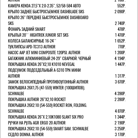
КАМЕРА KENDA 27,5"Х 2.0-2.35", 52/58-584 АВТО
552Р.
КРЫЛО ЗАДНЕЕ БЫСТРОСЪЕМНОЕ DASHBLADE SKS
2 090Р.
КРЫЛО 26" ПЕРЕДНЕЕ БЫСТРОСЪЕМНОЕ DASHBOARD
SKS
2 740Р.
ФОНАРЬ ЗАДНИЙ SMART
478Р.
КРЫЛЬЯ 20'' HIGHTREK JUNIOR SET SKS
1 470Р.
КОЛЕСА БАЛАНСИРНЫЕ 16-24''
1 652Р.
ТУКЛИПСЫ APD-TC313 AUTHOR
770Р.
НАСОС AAP JET MINI COMPOSITE 120PSI. AUTHOR
1 200Р.
БАГАЖНИК АЛЮМИНИЕВЫЙ 24-29" СВАРНОЙ. ЧЕРНЫЙ
4 194Р.
ПОКРЫШКА KENDA 26"Х2,10 K1010 NEVEGAL
1 447Р.
ПОДСУМОК ПОДСЕДЕЛЬНЫЙ A-S310 TPN МИНИ
AUTHOR
1 317Р.
ЗАМОК ВЕЛОСИПЕДНЫЙ ПРОТИВОУГОННЫЙ AUTHOR
3 670Р.
ПОКРЫШКА 26X1,75 (47-559) WINTER (100ШИПОВ).
SCHWALBE
4 390Р.
ПОКРЫШКА AUTHOR 26"Х2,10 ROCKET
2 280Р.
ПОКРЫШКА 26X2.10 (54-559) ROCKET RON, FOLDING.
SCHWALBE
4 870Р.
ПОКРЫШКА KENDA 26"Х 2,10K1080 SLANT SIX PRO
1 344Р.
РУЧКИ НА РУЛЬ AGR ERGO 20 AUTHOR
2 190Р.
ПОКРЫШКА 26X2.10 (54-559) SMART SAM. SCHWALBE
3 250Р.
СЕДЛО DONNA. AUTHOR
3 170Р.