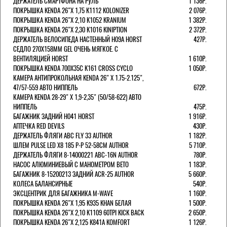
ДЕРЖАТЕЛЬ СМАРТФОНА НА РУЛЬ
1 136Р.
ПОКРЫШКА KENDA 26"Х 1,75 K1112 KOLONIZER
2 076Р.
ПОКРЫШКА KENDA 26"Х 2,10 K1052 KRANIUM
1 382Р.
ПОКРЫШКА KENDA 26"Х 2,30 K1016 KINIPTION
2 372Р.
ДЕРЖАТЕЛЬ ВЕЛОСИПЕДА НАСТЕННЫЙ H09A HORST
427Р.
СЕДЛО 270Х158ММ GEL ОЧЕНЬ МЯГКОЕ. С
ВЕНТИЛЯЦИЕЙ HORST
1 610Р.
ПОКРЫШКА KENDA 700Х35С K161 CROSS CYCLO
1 050Р.
КАМЕРА АНТИПРОКОЛЬНАЯ KENDA 26" Х 1.75-2.125",
47/57-559 АВТО НИППЕЛЬ
672Р.
КАМЕРА KENDA 28-29" Х 1,9-2,35" (50/58-622) АВТО
НИППЕЛЬ
475Р.
БАГАЖНИК ЗАДНИЙ H041 HORST
1 916Р.
АПТЕЧКА RED DEVILS
430Р.
ДЕРЖАТЕЛЬ ФЛЯГИ АВС FLY 33 AUTHOR
1 182Р.
ШЛЕМ PULSE LED X8 185 Р-Р 52-58СМ AUTHOR
5 710Р.
ДЕРЖАТЕЛЬ ФЛЯГИ 8-14000221 ABC-16N AUTHOR
780Р.
НАСОС АЛЮМИНИЕВЫЙ С МАНОМЕТРОМ BETO
1 183Р.
БАГАЖНИК 8-15200213 ЗАДНИЙ ACR-25 AUTHOR
5 660Р.
КОЛЕСА БАЛАНСИРНЫЕ
540Р.
ЭКСЦЕНТРИК ДЛЯ БАГАЖНИКА M-WAVE
1 160Р.
ПОКРЫШКА KENDA 26"Х 1,95 K935 KHAN БЕЛАЯ
1 500Р.
ПОКРЫШКА KENDA 26"Х 2,10 K1109 60TPI KICK BACK
2 650Р.
ПОКРЫШКА KENDA 26"Х 2,125 K841A KOMFORT
1 126Р.