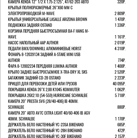
КАМЕРА KENDA 12" 1/2 Х 1.75-2.125", 47/62-203 АВТО
320Р.
КРЫЛЬЯ ПОЛНОРАЗМЕРНЫЕ 26"Х60 ММ С
ЭЛЕКТРОПРОВОДКОЙ M-WAVE
2 809Р.
КРЫЛЬЯ УНИВЕРСАЛЬНЫЕ LASALLE ARIZONA BROWN
1 470Р.
ПОДНОЖКА ЗАДНЯЯ OSTAND
1 336Р.
КОРЗИНА ПЕРЕДНЯЯ БЫСТРОСЪЕМНАЯ BA-F HANG M-
WAVE
1 161Р.
НАСОС НАПОЛЬНЫЙ AAP AUTHOR
2 019Р.
ПЕДАЛИ BMX/DOWNHILL АЛЮМИНИЕВЫЕ HORST
4 310Р.
ФОНАРЬ 8-12039134 ЗАДНИЙ A-STAKE MINI USB
AUTHOR
774Р.
ФАРА 8-12002234 ПЕРЕДНЯЯ LUMINA AUTHOR
1 400Р.
КРЫЛО ЗАДНЕЕ БЫСТРОСЪЕМНОЕ X-TRA-DRY XL SKS
2 520Р.
БАГАЖНИК ЗАДНИЙ CD-28 OSTAND
2 223Р.
ПРИЦЕП ДЛЯ ПЕРЕВОЗКИ ДЕТЕЙ ИЛИ ГРУЗОВ
40 095Р.
ПОКРЫШКА KENDA 26"Х 2,00 K1045 KOMMUTER
1 062Р.
ПОКРЫШКА 26X2.10 (54-559) HURRICANE SCHWALBE
5 718Р.
КАМЕРА 20" PRESTA SV6 (28/40-406) IB 40MM.
SCHWALBE
880Р.
КАМЕРА 20" АВТО AV7C EXTRA LIGHT 40/60-406 IB AGV
40MM. SCHWALBE
1 170Р.
ДЕРЖАТЕЛЬ ВЕЛО НАСТЕННЫЙ YC-23SA BIKEHAND
685Р.
ДЕРЖАТЕЛЬ ВЕЛО НАСТЕННЫЙ YC-28H BIKEHAND
472Р.
ДЕРЖАТЕЛЬ ВЕЛО НАСТЕННЫЙ YC-30F BIKEHAND
2 157Р.