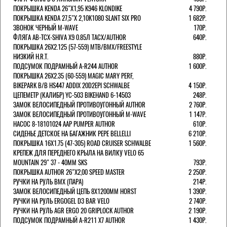
ПОКРЫШКА KENDA 26"Х1,95 K946 KLONDIKE
4 790Р.
ПОКРЫШКА KENDA 27,5"Х 2,10K1080 SLANT SIX PRO
1 682Р.
ЗВОНОК ЧЕРНЫЙ M-WAVE
170Р.
ФЛЯГА AB-TCX-SHIVA X9 0.85Л TACX/AUTHOR
640Р.
ПОКРЫШКА 26X2.125 (57-559) MTB/BMX/FREESTYLE
НИЗКИЙ H.R.T.
880Р.
ПОДСУМОК ПОДРАМНЫЙ A-R244 AUTHOR
1 600Р.
ПОКРЫШКА 26X2.35 (60-559) MAGIC MARY PERF,
BIKEPARK B/B HS447 ADDIX 20D2EPI SCHWALBE
4 150Р.
ЦЕПЕМЕТР (КАЛИБР) YC-503 BIKEHAND 6-14503
248Р.
ЗАМОК ВЕЛОСИПЕДНЫЙ ПРОТИВОУГОННЫЙ AUTHOR
2 760Р.
ЗАМОК ВЕЛОСИПЕДНЫЙ ПРОТИВОУГОННЫЙ M-WAVE
1 147Р.
НАСОС 8-18101024 AAP PUMPER AUTHOR
610Р.
СИДЕНЬЕ ДЕТСКОЕ НА БАГАЖНИК PEPE BELLELLI
6 210Р.
ПОКРЫШКА 16X1.75 (47-305) ROAD CRUISER SCHWALBE
1 560Р.
КРЕПЕЖ ДЛЯ ПЕРЕДНЕГО КРЫЛА НА ВИЛКУ VELO 65
MOUNTAIN 29" 37 - 40ММ SKS
793Р.
ПОКРЫШКА AUTHOR 26"Х2,00 SPEED MASTER
2 250Р.
РУЧКИ НА РУЛЬ BMX (ПАРА)
214Р.
ЗАМОК ВЕЛОCИПЕДНЫЙ ЦЕПЬ 8Х1200ММ HORST
1 390Р.
РУЧКИ НА РУЛЬ ERGOGEL D3 BAR VELO
2 740Р.
РУЧКИ НА РУЛЬ AGR ERGO 20 GRIPLOCK AUTHOR
2 190Р.
ПОДСУМОК ПОДРАМНЫЙ A-R211 X7 AUTHOR
1 430Р.