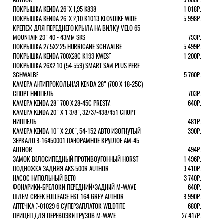
ПОКРЫШКА KENDA 26"Х 1,95 K838
1 018Р.
ПОКРЫШКА KENDA 26"Х 2,10 K1013 KLONDIKE WIDE
5 998Р.
КРЕПЕЖ ДЛЯ ПЕРЕДНЕГО КРЫЛА НА ВИЛКУ VELO 65
MOUNTAIN 29" 40 - 43ММ SKS
793Р.
ПОКРЫШКА 27.5X2.25 HURRICANE SCHWALBE
5 499Р.
ПОКРЫШКА KENDA 700Х28С K193 KWEST
1 200Р.
ПОКРЫШКА 26X2.10 (54-559) SMART SAM PLUS PERF.
SCHWALBE
5 760Р.
КАМЕРА АНТИПРОКОЛЬНАЯ KENDA 28" (700 Х 18-25C)
СПОРТ НИППЕЛЬ
703Р.
КАМЕРА KENDA 28" 700 Х 28-45С PRESTA
640Р.
КАМЕРА KENDA 20" Х 1 3/8", 32/37-438/451 СПОРТ
НИППЕЛЬ
481Р.
КАМЕРА KENDA 10" Х 2.00", 54-152 АВТО ИЗОГНУТЫЙ
390Р.
ЗЕРКАЛО 8-16450001 ПАНОРАМНОЕ КРУГЛОЕ AM-45
AUTHOR
494Р.
ЗАМОК ВЕЛОСИПЕДНЫЙ ПРОТИВОУГОННЫЙ HORST
1 496Р.
ПОДНОЖКА ЗАДНЯЯ AKS-500R AUTHOR
3 410Р.
НАСОС НАПОЛЬНЫЙ BETO
3 740Р.
ФОНАРИКИ-БРЕЛОКИ ПЕРЕДНИЙ+ЗАДНИЙ M-WAVE
640Р.
ШЛЕМ CREEK FULLFACE HST 164 GREY AUTHOR
8 990Р.
АПТЕЧКА 7-01029 6 СУПЕРЗАПЛАТОК WELDTITE
680Р.
ПРИЦЕП ДЛЯ ПЕРЕВОЗКИ ГРУЗОВ M-WAVE
27 417Р.