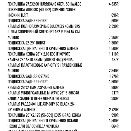
ПОКРЫШКА 27.5X2.00 HURRICANE 67EPI. SCHWALBE
4 335Р.
ПОКРЫШКА 700X38С (40-622) COMFORT/STREET
НИЗКИЙ. H.R.T.
696Р.
ПОДНОЖКА ЗАДНЯЯ HORST
900Р.
КРЫЛЬЯ ПОЛНОРАЗМЕРНЫЕ BLUEMELS 45MM SKS
2 390Р.
ШЛЕМ СПОРТИВНЫЙ CREEK HST 162 Р-Р 54-57 СМ
AUTHOR
7 360Р.
ПОДНОЖКА 22-29" HORST
1 500Р.
ПОДНОЖКА ЦЕНТРАЛЬНОГО КРЕПЛЕНИЯ AUTHOR
1 500Р.
ПОКРЫШКА KENDA 26"Х 2,10 K901F KOYOTE
1 118Р.
КАМЕРА 28" АВТО 48ММ (700Х28-45С) KENDA
487Р.
КРЫЛЬЯ ПЛАСТИКОВЫЕ AXP-CITY 51 РАЗДВИЖНЫЕ
AUTHOR
2 340Р.
ПОДНОЖКА ЗАДНЯЯ OSTAND
1 276Р.
ПОДНОЖКА ЗАДНЯЯ HORST
1 500Р.
КРЫЛЬЯ 28"Х41ММ AXP-03-28 AUTHOR
880Р.
КРЫЛЬЯ УНИВЕРСАЛЬНЫЕ M-WAVE 26" 5-386048
717Р.
ЗАЩИТА ЗАДНЕГО ПЕРЕКЛЮЧАТЕЛЯ HORST
390Р.
КРЫЛЬЯ РАЗДВИЖНЫЕ AXP-CITY 60 BLACK 26-
29"Х60ММ AUTHOR
2 720Р.
ПОКРЫШКА 26"Х2.125 (56-559) K905 K-RAD. KENDA
990Р.
ПОДНОЖКА ЦЕНТРАЛЬНОГО КРЕПЛЕНИЯ OSTAND
1 500Р.
ЧЕХОЛ ДЛЯ ВЕЛОСИПЕДА VENTURA
664Р.