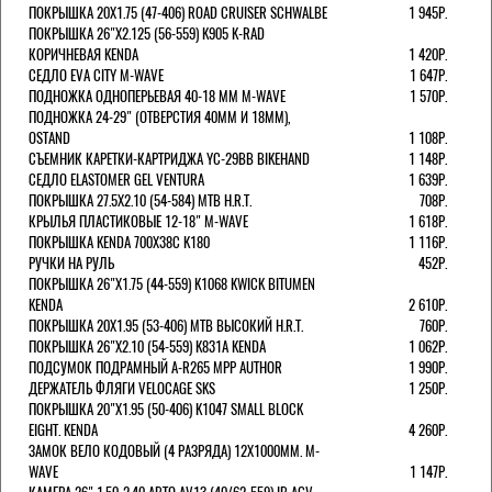
ПОКРЫШКА 20X1.75 (47-406) ROAD CRUISER SCHWALBE
1 945Р.
ПОКРЫШКА 26"Х2.125 (56-559) K905 K-RAD
КОРИЧНЕВАЯ KENDA
1 420Р.
СЕДЛО EVA CITY M-WAVE
1 647Р.
ПОДНОЖКА ОДНОПЕРЬЕВАЯ 40-18 ММ M-WAVE
1 570Р.
ПОДНОЖКА 24-29" (ОТВЕРСТИЯ 40ММ И 18ММ),
OSTAND
1 108Р.
СЪЕМНИК КАРЕТКИ-КАРТРИДЖА YC-29BB BIKEHAND
1 148Р.
СЕДЛО ELASTOMER GEL VENTURA
1 639Р.
ПОКРЫШКА 27.5X2.10 (54-584) MTB H.R.T.
708Р.
КРЫЛЬЯ ПЛАСТИКОВЫЕ 12-18" M-WAVE
1 618Р.
ПОКРЫШКА KENDA 700Х38С K180
1 116Р.
РУЧКИ НА РУЛЬ
452Р.
ПОКРЫШКА 26"Х1.75 (44-559) K1068 KWICK BITUMEN
KENDA
2 610Р.
ПОКРЫШКА 20X1.95 (53-406) MTB ВЫСОКИЙ H.R.T.
760Р.
ПОКРЫШКА 26"Х2.10 (54-559) K831A KENDA
1 062Р.
ПОДСУМОК ПОДРАМНЫЙ A-R265 MPP AUTHOR
1 990Р.
ДЕРЖАТЕЛЬ ФЛЯГИ VELOCAGE SKS
1 250Р.
ПОКРЫШКА 20"Х1.95 (50-406) K1047 SMALL BLOCK
EIGHT. KENDA
4 260Р.
ЗАМОК ВЕЛО КОДОВЫЙ (4 РАЗРЯДА) 12Х1000ММ. M-
WAVE
1 147Р.