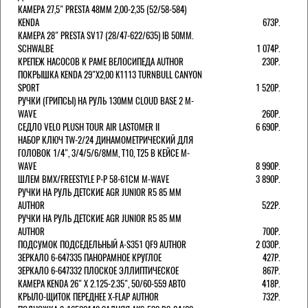
КАМЕРА 27,5" PRESTA 48ММ 2,00-2,35 (52/58-584)
KENDA
673Р.
КАМЕРА 28" PRESTA SV17 (28/47-622/635) IB 50MM.
SCHWALBE
1 074Р.
КРЕПЕЖ НАСОСОВ К РАМЕ ВЕЛОСИПЕДА AUTHOR
230Р.
ПОКРЫШКА KENDA 29"Х2,00 K1113 TURNBULL CANYON
SPORT
1 520Р.
РУЧКИ (ГРИПСЫ) НА РУЛЬ 130ММ CLOUD BASE 2 M-
WAVE
260Р.
СЕДЛО VELO PLUSH TOUR AIR LASTOMER II
6 690Р.
НАБОР КЛЮЧ TW-2/24 ДИНАМОМЕТРИЧЕСКИЙ ДЛЯ
ГОЛОВОК 1/4", 3/4/5/6/8ММ, T10, T25 В КЕЙСЕ M-
WAVE
8 990Р.
ШЛЕМ ВМХ/FREESTYLE Р-Р 58-61СМ M-WAVE
3 890Р.
РУЧКИ НА РУЛЬ ДЕТСКИЕ AGR JUNIOR R5 85 ММ
AUTHOR
522Р.
РУЧКИ НА РУЛЬ ДЕТСКИЕ AGR JUNIOR R5 85 ММ
AUTHOR
700Р.
ПОДСУМОК ПОДСЕДЕЛЬНЫЙ A-S351 QF9 AUTHOR
2 030Р.
ЗЕРКАЛО 6-647335 ПАНОРАМНОЕ КРУГЛОЕ
427Р.
ЗЕРКАЛО 6-647332 ПЛОСКОЕ ЭЛЛИПТИЧЕСКОЕ
867Р.
КАМЕРА KENDA 26" Х 2.125-2.35", 50/60-559 АВТО
418Р.
КРЫЛО-ЩИТОК ПЕРЕДНЕЕ X-FLAP AUTHOR
732Р.