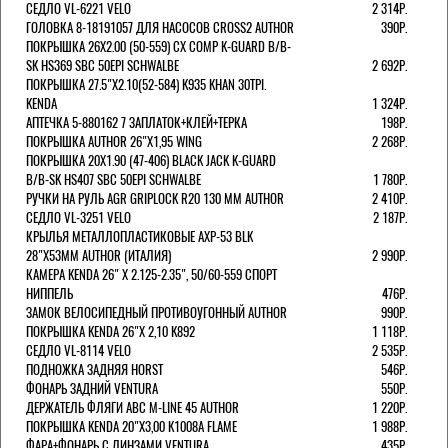
СЕДЛО VL-6221 VELO
2 314Р.
ГОЛОВКА 8-18191057 ДЛЯ НАСОСОВ CROSS2 AUTHOR
390Р.
ПОКРЫШКА 26X2.00 (50-559) CX COMP K-GUARD B/B-
SK HS369 SBC 50EPI SCHWALBE
2 692Р.
ПОКРЫШКА 27.5"Х2.10(52-584) K935 KHAN 30TPI.
KENDA
1 324Р.
АПТЕЧКА 5-880162 7 ЗАПЛАТОК+КЛЕЙ+ТЕРКА
198Р.
ПОКРЫШКА AUTHOR 26"Х1,95 WING
2 268Р.
ПОКРЫШКА 20X1.90 (47-406) BLACK JACK K-GUARD
B/B-SK HS407 SBC 50EPI SCHWALBE
1 780Р.
РУЧКИ НА РУЛЬ AGR GRIPLOCK R20 130 ММ AUTHOR
2 410Р.
СЕДЛО VL-3251 VELO
2 187Р.
КРЫЛЬЯ МЕТАЛЛОПЛАСТИКОВЫЕ AXP-53 BLK
28"Х53ММ AUTHOR (ИТАЛИЯ)
2 990Р.
КАМЕРА KENDA 26" Х 2.125-2.35", 50/60-559 СПОРТ
НИППЕЛЬ
476Р.
ЗАМОК ВЕЛОСИПЕДНЫЙ ПРОТИВОУГОННЫЙ AUTHOR
990Р.
ПОКРЫШКА KENDA 26"Х 2,10 K892
1 118Р.
СЕДЛО VL-8114 VELO
2 535Р.
ПОДНОЖКА ЗАДНЯЯ HORST
546Р.
ФОНАРЬ ЗАДНИЙ VENTURA
550Р.
ДЕРЖАТЕЛЬ ФЛЯГИ АВС M-LINE 45 AUTHOR
1 220Р.
ПОКРЫШКА KENDA 20"Х3,00 K1008A FLAME
1 988Р.
ФАРА+ФОНАРЬ С ЛИНЗАМИ VENTURA
435Р.