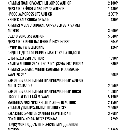
КРЫЛЬЯ ПОЛНОРАЗМЕРНЫЕ AXP-60 AUTHOR
2 180Р.
ДЕРЖАТЕЛЬ ФЛЯГИ АВС FLY 33 AUTHOR
1 490Р.
НАСОС AAP CROSS LITE AUTHOR
2 007Р.
КРЕПЕЖ БАГАЖНИКА OSTAND
430Р.
КРЫЛЬЯ МЕТАЛЛОПЛАСТ. AXP-53 BLK 28"Х 53 ММ
AUTHOR
3 500Р.
СЕДЛО SONO ASL AUTHOR
5 040Р.
ДЕРЖАТЕЛЬ ВЕЛО НАСТЕННЫЙ H025 HORST
804Р.
РУЧКИ НА РУЛЬ ДЕТСКИЕ
126Р.
СИДЕНЬЕ ДЕТСКОЕ BUBBLY MAXI FF X8 НА ПОДСЕД.
ШТЫРЬ, ДО 22КГ AUTHOR
7 990Р.
КАМЕРА AUTHOR 24" Х 1.50-2.20", (32/57-507) PRESTA
680Р.
КРЫЛЬЯ 5-386085 УНИВЕРСАЛЬНЫЕ MUD MAX M-
WAVE 26-29"
808Р.
ЗАМОК ВЕЛОСИПЕДНЫЙ ПРОТИВОУГОННЫЙ AUTHOR
AUL FLEXGUARD-6
2 050Р.
ЗАМОК ВЕЛОСИПЕДНЫЙ ПРОТИВОУГОННЫЙ HORST
1 388Р.
НАСОС НАПОЛЬНЫЙ M-WAVE
5 190Р.
МАШИНКА ДЛЯ ЧИСТКИ ЦЕПИ ATH-810 AUTHOR
2 156Р.
КРЫЛЬЯ УНИВЕРСАЛЬНЫЕ HIGHTREK SKS
2 800Р.
БАГАЖНИК 5-440198 ЗАДНИЙ TRAVELLER A II
3 268Р.
ПОКРЫШКА KENDA 16"Х2,125 K846
729Р.
ПОДСУМОК ПОДРАМНЫЙ A-R282 MPP ДВОЙНОЙ
AUTHOR
3 688Р.