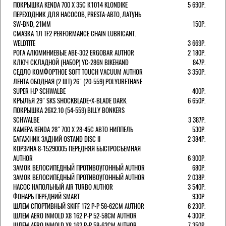
ПОКРЫШКА KENDA 700 Х 35С К1014 KLONDIKE
5 690Р.
ПЕРЕХОДНИК ДЛЯ НАСОСОВ, PRESTA-АВТО, ЛАТУНЬ
SW-BND, 21ММ
150Р.
СМАЗКА 1Л TF2 PERFORMANCE CHAIN LUBRICANT.
WELDTITE
3 669Р.
РОГА АЛЮМИНИЕВЫЕ ABE-302 ERGOBAR AUTHOR
2 180Р.
КЛЮЧ СКЛАДНОЙ (НАБОР) YC-286N BIKEHAND
847Р.
СЕДЛО КОМФОРТНОЕ SOFT TOUCH VACUUM AUTHOR
3 350Р.
ЛЕНТА ОБОДНАЯ (2 ШТ) 26" (20-559) POLYURETHANE
SUPER H.P SCHWALBE
400Р.
КРЫЛЬЯ 29" SKS SHOCKBLADE+X-BLADE DARK.
6 650Р.
ПОКРЫШКА 26X2.10 (54-559) BILLY BONKERS
SCHWALBE
3 387Р.
КАМЕРА KENDA 28" 700 Х 28-45С АВТО НИППЕЛЬ
530Р.
БАГАЖНИК ЗАДНИЙ OSTAND DISC II
2 384Р.
КОРЗИНА 8-15290005 ПЕРЕДНЯЯ БЫСТРОСЪЕМНАЯ
AUTHOR
6 900Р.
ЗАМОК ВЕЛОСИПЕДНЫЙ ПРОТИВОУГОННЫЙ AUTHOR
680Р.
ЗАМОК ВЕЛОСИПЕДНЫЙ ПРОТИВОУГОННЫЙ AUTHOR
2 038Р.
НАСОС НАПОЛЬНЫЙ AIR TURBO AUTHOR
3 540Р.
ФОНАРЬ ПЕРЕДНИЙ SMART
930Р.
ШЛЕМ СПОРТИВНЫЙ SKIFF 172 Р-Р 58-62СМ AUTHOR
6 230Р.
ШЛЕМ AERO INMOLD X8 162 Р-Р 52-58СМ AUTHOR
4 300Р.
ШЛЕМ AERO INMOLD X8 162 Р-Р 58-62СМ AUTHOR
7 350Р.