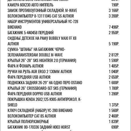
КАМЕРА 60X230 АВТО НИППЕЛЬ
190Р.
ЗАМОК ПРОТИВОУГОННЫЙ СКЛАДНОЙ. M-WAVE
3 166Р.
ВЕЛОКОМПЬЮТЕР 8-13111045 CAT 5S AUTHOR
3 200Р.
НАБОР ИНСТРУМЕНТОВ УНИВЕРСАЛЬНЫЙ YC-728
BIKEHAND
7 496Р.
БАГАЖНИК 5-440458 ПЕРЕДНИЙ
2 950Р.
СИДЕНЬЕ ДЕТСКОЕ НА РАМУ BUBBLY MAXI FF X8
AUTHOR
5 190Р.
СУМКА-"ШТАНЫ" НА БАГАЖНИК ЧЕРНО-
ЗЕЛЕНАЯAMSTERDAM DOUBLE M-WAVE
2 812Р.
КРЫЛЬЯ 26"-28" SKS HIGHTREK 2.0 (ГЕРМАНИЯ)
1 590Р.
ФАРА И ФОНАРЬ AUTHOR
1 485Р.
РУЧКИ НА РУЛЬ AGR ERGO 2 130ММ AUTHOR
1 040Р.
ФАРА ПЕРЕДНЯЯ USB AUTHOR
2 650Р.
ПОДНОЖКА ЗАДНЯЯ 26-29" НА ОДНО ПЕРО OSTAND
1 600Р.
КРЫЛЬЯ 26" CROSSBOARD-SET SKS (ГЕРМАНИЯ)
1 780Р.
ФАРА ПЕРЕДНЯЯ DOPPIO USB AUTHOR
1 390Р.
ПОКРЫШКА KENDA 26Х2,125 K905 АНТИПРОКОЛ. K-
SHIELD
1 375Р.
КЛЮЧ СКЛАДНОЙ (НАБОР) YC-280 BIKEHAND
1 560Р.
ВЕЛОКОМПЬЮТЕР CAT 8S AUTHOR
2 460Р.
КРЫЛЬЯ ПОЛНОРАЗМЕРНЫЕ
1 839Р.
БАГАЖНИК 00-170336 ЗАДНИЙ H003 HORST
690Р.