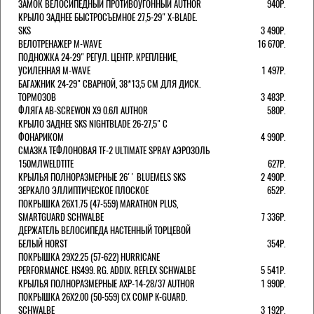
ЗАМОК ВЕЛОСИПЕДНЫЙ ПРОТИВОУГОННЫЙ AUTHOR
940Р.
КРЫЛО ЗАДНЕЕ БЫСТРОСЪЕМНОЕ 27,5-29" X-BLADE.
SKS
3 490Р.
ВЕЛОТРЕНАЖЕР M-WAVE
16 670Р.
ПОДНОЖКА 24-29" РЕГУЛ. ЦЕНТР. КРЕПЛЕНИЕ,
УСИЛЕННАЯ M-WAVE
1 497Р.
БАГАЖНИК 24-29" СВАРНОЙ, 38*13,5 СМ ДЛЯ ДИСК.
ТОРМОЗОВ
3 483Р.
ФЛЯГА AB-SCREWON X9 0.6Л AUTHOR
580Р.
КРЫЛО ЗАДНЕЕ SKS NIGHTBLADE 26-27,5" С
ФОНАРИКОМ
4 990Р.
СМАЗКА ТЕФЛОНОВАЯ TF-2 ULTIMATE SPRAY АЭРОЗОЛЬ
150МЛWELDTITE
627Р.
КРЫЛЬЯ ПОЛНОРАЗМЕРНЫЕ 26'' BLUEMELS SKS
2 490Р.
ЗЕРКАЛО ЭЛЛИПТИЧЕСКОЕ ПЛОСКОЕ
652Р.
ПОКРЫШКА 26X1.75 (47-559) MARATHON PLUS,
SMARTGUARD SCHWALBE
7 336Р.
ДЕРЖАТЕЛЬ ВЕЛОCИПЕДА НАСТЕННЫЙ ТОРЦЕВОЙ
БЕЛЫЙ HORST
354Р.
ПОКРЫШКА 29X2.25 (57-622) HURRICANE
PERFORMANCE. HS499. RG. ADDIX. REFLEX SCHWALBE
5 541Р.
КРЫЛЬЯ ПОЛНОРАЗМЕРНЫЕ AXP-14-28/37 AUTHOR
1 990Р.
ПОКРЫШКА 26X2.00 (50-559) CX COMP K-GUARD.
SCHWALBE
3 192Р.