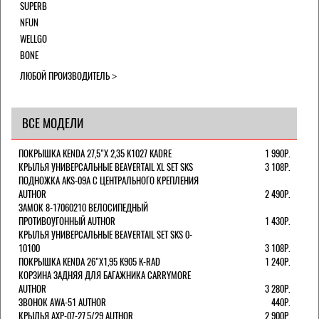
SUPERB
NFUN
WELLGO
BONE
ЛЮБОЙ ПРОИЗВОДИТЕЛЬ
ВСЕ МОДЕЛИ
ПОКРЫШКА KENDA 27,5"Х 2,35 K1027 KADRE
1 990Р.
КРЫЛЬЯ УНИВЕРСАЛЬНЫЕ BEAVERTAIL XL SET SKS
3 108Р.
ПОДНОЖКА AKS-09A C ЦЕНТРАЛЬНОГО КРЕПЛЕНИЯ
AUTHOR
2 490Р.
ЗАМОК 8-17060210 ВЕЛОСИПЕДНЫЙ
ПРОТИВОУГОННЫЙ AUTHOR
1 430Р.
КРЫЛЬЯ УНИВЕРСАЛЬНЫЕ BEAVERTAIL SET SKS 0-
10100
3 108Р.
ПОКРЫШКА KENDA 26"Х1,95 K905 K-RAD
1 240Р.
КОРЗИНА ЗАДНЯЯ ДЛЯ БАГАЖНИКА CARRYMORE
AUTHOR
3 280Р.
ЗВОНОК AWA-51 AUTHOR
440Р.
КРЫЛЬЯ AXP-07-27,5/29 AUTHOR
2 900Р.