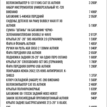
ВЕЛОКОМПЬЮТЕР 8-13111045 CAT 5S AUTHOR
3 200Р.
НАБОР ИНСТРУМЕНТОВ УНИВЕРСАЛЬНЫЙ YC-728
BIKEHAND
7 496Р.
БАГАЖНИК 5-440458 ПЕРЕДНИЙ
2 950Р.
СИДЕНЬЕ ДЕТСКОЕ НА РАМУ BUBBLY MAXI FF X8
AUTHOR
5 190Р.
СУМКА-"ШТАНЫ" НА БАГАЖНИК ЧЕРНО-
ЗЕЛЕНАЯAMSTERDAM DOUBLE M-WAVE
2 812Р.
КРЫЛЬЯ 26"-28" SKS HIGHTREK 2.0 (ГЕРМАНИЯ)
1 590Р.
ФАРА И ФОНАРЬ AUTHOR
1 485Р.
РУЧКИ НА РУЛЬ AGR ERGO 2 130ММ AUTHOR
1 040Р.
ФАРА ПЕРЕДНЯЯ USB AUTHOR
2 650Р.
ПОДНОЖКА ЗАДНЯЯ 26-29" НА ОДНО ПЕРО OSTAND
1 600Р.
КРЫЛЬЯ 26" CROSSBOARD-SET SKS (ГЕРМАНИЯ)
1 780Р.
ФАРА ПЕРЕДНЯЯ DOPPIO USB AUTHOR
1 390Р.
ПОКРЫШКА KENDA 26Х2,125 K905 АНТИПРОКОЛ. K-
SHIELD
1 375Р.
КЛЮЧ СКЛАДНОЙ (НАБОР) YC-280 BIKEHAND
1 560Р.
ВЕЛОКОМПЬЮТЕР CAT 8S AUTHOR
2 460Р.
КРЫЛЬЯ ПОЛНОРАЗМЕРНЫЕ
1 839Р.
БАГАЖНИК 00-170336 ЗАДНИЙ H003 HORST
690Р.
ЗАМОК ВЕЛОСИПЕДНЫЙ ПРОТИВОУГОННЫЙ AUTHOR
940Р.
КРЫЛО ЗАДНЕЕ БЫСТРОСЪЕМНОЕ 27,5-29" X-BLADE.