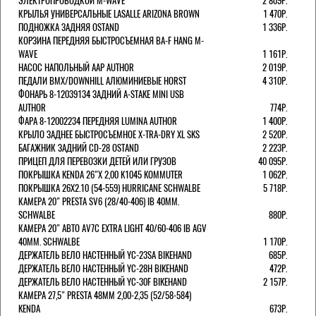
ЭЛЕКТРОПРОВОДКОЙ M-WAVE
2 809Р.
КРЫЛЬЯ УНИВЕРСАЛЬНЫЕ LASALLE ARIZONA BROWN
1 470Р.
ПОДНОЖКА ЗАДНЯЯ OSTAND
1 336Р.
КОРЗИНА ПЕРЕДНЯЯ БЫСТРОСЪЕМНАЯ BA-F HANG M-
WAVE
1 161Р.
НАСОС НАПОЛЬНЫЙ AAP AUTHOR
2 019Р.
ПЕДАЛИ BMX/DOWNHILL АЛЮМИНИЕВЫЕ HORST
4 310Р.
ФОНАРЬ 8-12039134 ЗАДНИЙ A-STAKE MINI USB
AUTHOR
774Р.
ФАРА 8-12002234 ПЕРЕДНЯЯ LUMINA AUTHOR
1 400Р.
КРЫЛО ЗАДНЕЕ БЫСТРОСЪЕМНОЕ X-TRA-DRY XL SKS
2 520Р.
БАГАЖНИК ЗАДНИЙ CD-28 OSTAND
2 223Р.
ПРИЦЕП ДЛЯ ПЕРЕВОЗКИ ДЕТЕЙ ИЛИ ГРУЗОВ
40 095Р.
ПОКРЫШКА KENDA 26"Х 2,00 K1045 KOMMUTER
1 062Р.
ПОКРЫШКА 26X2.10 (54-559) HURRICANE SCHWALBE
5 718Р.
КАМЕРА 20" PRESTA SV6 (28/40-406) IB 40MM.
SCHWALBE
880Р.
КАМЕРА 20" АВТО AV7C EXTRA LIGHT 40/60-406 IB AGV
40MM. SCHWALBE
1 170Р.
ДЕРЖАТЕЛЬ ВЕЛО НАСТЕННЫЙ YC-23SA BIKEHAND
685Р.
ДЕРЖАТЕЛЬ ВЕЛО НАСТЕННЫЙ YC-28H BIKEHAND
472Р.
ДЕРЖАТЕЛЬ ВЕЛО НАСТЕННЫЙ YC-30F BIKEHAND
2 157Р.
КАМЕРА 27,5" PRESTA 48ММ 2,00-2,35 (52/58-584)
KENDA
673Р.