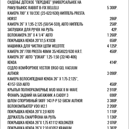
СИДЕНЬЕ ДЕТСКОЕ "ПЕРЕДНЕЕ" УНИВЕРСАЛЬНОЕ НА
РАМУ/ВЫНОС RABBIT B-FIX BELLELLI
5 300Р.
КАМЕРА 700" Х 18/23C (23-622/630) НИППЕЛЬ PRESTA.
HORST
286Р.
КАМЕРА 26" X 1,95-2,125 (50/54-559), АВТО НИППЕЛЬ
258Р.
ЗАГЛУШКИ ДЛЯ РУЧЕК НА РУЛЬ
42Р.
ВЕЛОКАМЕРА 20" Х 4 1/4" АВТО
1 260Р.
ПОКРЫШКА KENDA 20"Х1,5 K1038
658Р.
МАШИНКА ДЛЯ ЧИСТКИ ЦЕПИ WELDTITE
4 125Р.
КАМЕРА 28"/700 PRESTA 48ММ 35/45Х622/630 H.R.T.
450Р.
КАМЕРА 20" АВТО "УЗКАЯ" 1.25-1.50 (32/40-406)
KENDA
414Р.
СЕДЛО КОМФОРТНОЕ VECTOR ERGO GEL VACUUM
AUTHOR
3 090Р.
КАМЕРА ВЕЛОСИПЕДНАЯ KENDA 26" Х 1.75-2.125",
47/57-559 АВТО
450Р.
КРЫЛЬЯ ПОЛНОРАЗМЕРНЫЕ MUD MAX II M-WAVE
2 910Р.
ФОНАРЬ ЗАДНИЙ НА БАГАЖНИК A CADDY 3
690Р.
ШЛЕМ СПОРТИВНЫЙ SKIFF 143 Р-Р 52-58СМ AUTHOR
3 380Р.
ВЕЛОКОМПЬЮТЕР VDO M2.1
2 200Р.
ПОКРЫШКА KENDA 20"Х 2,0 K870
1 110Р.
ДЕРЖАТЕЛЬ СМАРТФОНА НА РУЛЬ
1 136Р.
ПОКРЫШКА KENDA 26"Х 1,75 K1112 KOLONIZER
2 076Р.
ПОКРЫШКА KENDA 26"Х 2,10 K1052 KRANIUM
1 382Р.