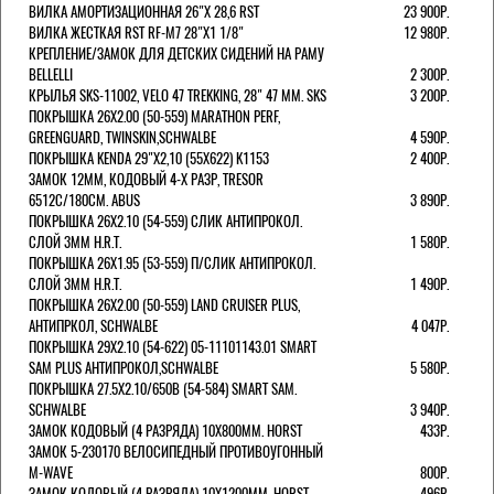
ВИЛКА АМОРТИЗАЦИОННАЯ 26"Х 28,6 RST
23 900Р.
ВИЛКА ЖЕСТКАЯ RST RF-M7 28"Х1 1/8"
12 980Р.
КРЕПЛЕНИЕ/ЗАМОК ДЛЯ ДЕТСКИХ СИДЕНИЙ НА РАМУ
BELLELLI
2 300Р.
КРЫЛЬЯ SKS-11002, VELO 47 TREKKING, 28" 47 ММ. SKS
3 200Р.
ПОКРЫШКА 26X2.00 (50-559) MARATHON PERF,
GREENGUARD, TWINSKIN,SCHWALBE
4 590Р.
ПОКРЫШКА KENDA 29"Х2,10 (55X622) K1153
2 400Р.
ЗАМОК 12ММ, КОДОВЫЙ 4-Х РАЗР, TRESOR
6512C/180СМ. ABUS
3 890Р.
ПОКРЫШКА 26X2.10 (54-559) СЛИК АНТИПРОКОЛ.
СЛОЙ 3ММ H.R.T.
1 580Р.
ПОКРЫШКА 26X1.95 (53-559) П/СЛИК АНТИПРОКОЛ.
СЛОЙ 3ММ H.R.T.
1 490Р.
ПОКРЫШКА 26X2.00 (50-559) LAND CRUISER PLUS,
АНТИПРКОЛ, SCHWALBE
4 047Р.
ПОКРЫШКА 29X2.10 (54-622) 05-11101143.01 SMART
SAM PLUS АНТИПРОКОЛ,SCHWALBE
5 580Р.
ПОКРЫШКА 27.5X2.10/650B (54-584) SMART SAM.
SCHWALBE
3 940Р.
ЗАМОК КОДОВЫЙ (4 РАЗРЯДА) 10Х800ММ. HORST
433Р.
ЗАМОК 5-230170 ВЕЛОСИПЕДНЫЙ ПРОТИВОУГОННЫЙ
M-WAVE
800Р.
ЗАМОК КОДОВЫЙ (4 РАЗРЯДА) 10Х1200ММ. HORST
496Р.