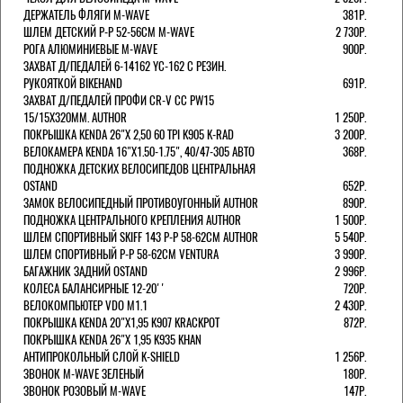
ДЕРЖАТЕЛЬ ФЛЯГИ M-WAVE
381Р.
ШЛЕМ ДЕТСКИЙ Р-Р 52-56СМ M-WAVE
2 730Р.
РОГА АЛЮМИНИЕВЫЕ M-WAVE
900Р.
ЗАХВАТ Д/ПЕДАЛЕЙ 6-14162 YC-162 С РЕЗИН.
РУКОЯТКОЙ BIKEHAND
691Р.
ЗАХВАТ Д/ПЕДАЛЕЙ ПРОФИ CR-V CC PW15
15/15X320ММ. AUTHOR
1 250Р.
ПОКРЫШКА KENDA 26"Х 2,50 60 TPI K905 K-RAD
3 200Р.
ВЕЛОКАМЕРА KENDA 16"Х1.50-1.75", 40/47-305 АВТО
368Р.
ПОДНОЖКА ДЕТСКИХ ВЕЛОСИПЕДОВ ЦЕНТРАЛЬНАЯ
OSTAND
652Р.
ЗАМОК ВЕЛОСИПЕДНЫЙ ПРОТИВОУГОННЫЙ AUTHOR
890Р.
ПОДНОЖКА ЦЕНТРАЛЬНОГО КРЕПЛЕНИЯ AUTHOR
1 500Р.
ШЛЕМ СПОРТИВНЫЙ SKIFF 143 Р-Р 58-62СМ AUTHOR
5 540Р.
ШЛЕМ СПОРТИВНЫЙ Р-Р 58-62СМ VENTURA
3 990Р.
БАГАЖНИК ЗАДНИЙ OSTAND
2 996Р.
КОЛЕСА БАЛАНСИРНЫЕ 12-20''
720Р.
ВЕЛОКОМПЬЮТЕР VDO M1.1
2 430Р.
ПОКРЫШКА KENDA 20"Х1,95 K907 KRACKPOT
872Р.
ПОКРЫШКА KENDA 26"Х 1,95 K935 KHAN
АНТИПРОКОЛЬНЫЙ СЛОЙ K-SHIELD
1 256Р.
ЗВОНОК M-WAVE ЗЕЛЕНЫЙ
180Р.
ЗВОНОК РОЗОВЫЙ M-WAVE
147Р.