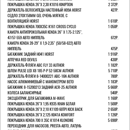
ПОКРЫШКА KENDA 26"Х 2,30 K1016 KINIPTION
2 372Р.
ДЕРЖАТЕЛЬ ВЕЛОСИПЕДА НАСТЕННЫЙ H09A HORST
427Р.
СЕДЛО 270Х158ММ GEL ОЧЕНЬ МЯГКОЕ. С
ВЕНТИЛЯЦИЕЙ HORST
1 610Р.
ПОКРЫШКА KENDA 700Х35С K161 CROSS CYCLO
1 050Р.
КАМЕРА АНТИПРОКОЛЬНАЯ KENDA 26" Х 1.75-2.125",
47/57-559 АВТО НИППЕЛЬ
672Р.
КАМЕРА KENDA 28-29" Х 1,9-2,35" (50/58-622) АВТО
НИППЕЛЬ
475Р.
БАГАЖНИК ЗАДНИЙ H041 HORST
1 916Р.
АПТЕЧКА RED DEVILS
430Р.
ДЕРЖАТЕЛЬ ФЛЯГИ АВС FLY 33 AUTHOR
1 182Р.
ШЛЕМ PULSE LED X8 185 Р-Р 52-58СМ AUTHOR
5 710Р.
ДЕРЖАТЕЛЬ ФЛЯГИ 8-14000221 ABC-16N AUTHOR
780Р.
НАСОС АЛЮМИНИЕВЫЙ С МАНОМЕТРОМ BETO
1 183Р.
БАГАЖНИК 8-15200213 ЗАДНИЙ ACR-25 AUTHOR
5 660Р.
КОЛЕСА БАЛАНСИРНЫЕ
540Р.
ЭКСЦЕНТРИК ДЛЯ БАГАЖНИКА M-WAVE
1 160Р.
ПОКРЫШКА KENDA 26"Х 1,95 K935 KHAN БЕЛАЯ
1 500Р.
ПОКРЫШКА KENDA 26"Х 2,10 K1109 60TPI KICK BACK
2 650Р.
ПОКРЫШКА KENDA 26"Х 2,125 K841A KOMFORT
1 126Р.
ПОКРЫШКА KENDA 700 Х 35С К1014 KLONDIKE
5 690Р.
ПЕРЕХОДНИК ДЛЯ НАСОСОВ, PRESTA-АВТО, ЛАТУНЬ