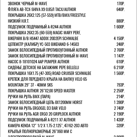
ЗВОНОК ЧЕРНЫЙ M-WAVE
170Р.
ФЛЯГА AB-TCX-SHIVA X9 0.85Л TACX/AUTHOR
640Р.
ПОКРЫШКА 26X2.125 (57-559) MTB/BMX/FREESTYLE
НИЗКИЙ H.R.T.
880Р.
ПОДСУМОК ПОДРАМНЫЙ A-R244 AUTHOR
1 600Р.
ПОКРЫШКА 26X2.35 (60-559) MAGIC MARY PERF,
BIKEPARK B/B HS447 ADDIX 20D2EPI SCHWALBE
4 150Р.
ЦЕПЕМЕТР (КАЛИБР) YC-503 BIKEHAND 6-14503
248Р.
ЗАМОК ВЕЛОСИПЕДНЫЙ ПРОТИВОУГОННЫЙ AUTHOR
2 760Р.
ЗАМОК ВЕЛОСИПЕДНЫЙ ПРОТИВОУГОННЫЙ M-WAVE
1 147Р.
НАСОС 8-18101024 AAP PUMPER AUTHOR
610Р.
СИДЕНЬЕ ДЕТСКОЕ НА БАГАЖНИК PEPE BELLELLI
6 210Р.
ПОКРЫШКА 16X1.75 (47-305) ROAD CRUISER SCHWALBE
1 560Р.
КРЕПЕЖ ДЛЯ ПЕРЕДНЕГО КРЫЛА НА ВИЛКУ VELO 65
MOUNTAIN 29" 37 - 40ММ SKS
793Р.
ПОКРЫШКА AUTHOR 26"Х2,00 SPEED MASTER
2 250Р.
РУЧКИ НА РУЛЬ BMX (ПАРА)
214Р.
ЗАМОК ВЕЛОCИПЕДНЫЙ ЦЕПЬ 8Х1200ММ HORST
1 390Р.
РУЧКИ НА РУЛЬ ERGOGEL D3 BAR VELO
2 740Р.
РУЧКИ НА РУЛЬ AGR ERGO 20 GRIPLOCK AUTHOR
2 190Р.
ПОДСУМОК ПОДРАМНЫЙ A-R211 X7 AUTHOR
1 430Р.
КАМЕРА KENDA 12" 1/2 Х 1.75-2.125", 47/62-203 АВТО
320Р.
КРЫЛЬЯ ПОЛНОРАЗМЕРНЫЕ 26"Х60 ММ С