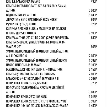
КРЕПЕЖ БАГАЖНИКА OSTAND
430Р.
КРЫЛЬЯ МЕТАЛЛОПЛАСТ. AXP-53 BLK 28"Х 53 ММ
AUTHOR
3 500Р.
СЕДЛО SONO ASL AUTHOR
5 040Р.
ДЕРЖАТЕЛЬ ВЕЛО НАСТЕННЫЙ H025 HORST
804Р.
РУЧКИ НА РУЛЬ ДЕТСКИЕ
126Р.
СИДЕНЬЕ ДЕТСКОЕ BUBBLY MAXI FF X8 НА ПОДСЕД.
ШТЫРЬ, ДО 22КГ AUTHOR
7 990Р.
КАМЕРА AUTHOR 24" Х 1.50-2.20", (32/57-507) PRESTA
680Р.
КРЫЛЬЯ 5-386085 УНИВЕРСАЛЬНЫЕ MUD MAX M-
WAVE 26-29"
808Р.
ЗАМОК ВЕЛОСИПЕДНЫЙ ПРОТИВОУГОННЫЙ AUTHOR
AUL FLEXGUARD-6
2 050Р.
ЗАМОК ВЕЛОСИПЕДНЫЙ ПРОТИВОУГОННЫЙ HORST
1 388Р.
НАСОС НАПОЛЬНЫЙ M-WAVE
5 190Р.
МАШИНКА ДЛЯ ЧИСТКИ ЦЕПИ ATH-810 AUTHOR
2 156Р.
КРЫЛЬЯ УНИВЕРСАЛЬНЫЕ HIGHTREK SKS
2 800Р.
БАГАЖНИК 5-440198 ЗАДНИЙ TRAVELLER A II
3 268Р.
ПОКРЫШКА KENDA 16"Х2,125 K846
729Р.
ПОДСУМОК ПОДРАМНЫЙ A-R282 MPP ДВОЙНОЙ
AUTHOR
3 688Р.
ПОКРЫШКА KENDA 26"Х 1,95 K838
1 018Р.
ПОКРЫШКА KENDA 26"Х 2,10 K1013 KLONDIKE WIDE
5 998Р.
ПОКРЫШКА 16X1.90 (47-305) BLACK JACK SCHWALBE
1 450Р.