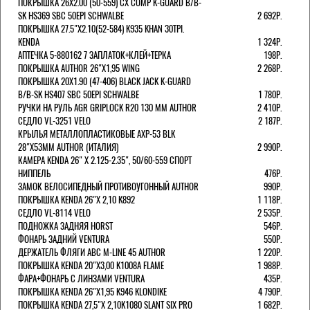
ПОКРЫШКА 26X2.00 (50-559) CX COMP K-GUARD B/B-
SK HS369 SBC 50EPI SCHWALBE
2 692Р.
ПОКРЫШКА 27.5"Х2.10(52-584) K935 KHAN 30TPI.
KENDA
1 324Р.
АПТЕЧКА 5-880162 7 ЗАПЛАТОК+КЛЕЙ+ТЕРКА
198Р.
ПОКРЫШКА AUTHOR 26"Х1,95 WING
2 268Р.
ПОКРЫШКА 20X1.90 (47-406) BLACK JACK K-GUARD
B/B-SK HS407 SBC 50EPI SCHWALBE
1 780Р.
РУЧКИ НА РУЛЬ AGR GRIPLOCK R20 130 ММ AUTHOR
2 410Р.
СЕДЛО VL-3251 VELO
2 187Р.
КРЫЛЬЯ МЕТАЛЛОПЛАСТИКОВЫЕ AXP-53 BLK
28"Х53ММ AUTHOR (ИТАЛИЯ)
2 990Р.
КАМЕРА KENDA 26" Х 2.125-2.35", 50/60-559 СПОРТ
НИППЕЛЬ
476Р.
ЗАМОК ВЕЛОСИПЕДНЫЙ ПРОТИВОУГОННЫЙ AUTHOR
990Р.
ПОКРЫШКА KENDA 26"Х 2,10 K892
1 118Р.
СЕДЛО VL-8114 VELO
2 535Р.
ПОДНОЖКА ЗАДНЯЯ HORST
546Р.
ФОНАРЬ ЗАДНИЙ VENTURA
550Р.
ДЕРЖАТЕЛЬ ФЛЯГИ АВС M-LINE 45 AUTHOR
1 220Р.
ПОКРЫШКА KENDA 20"Х3,00 K1008A FLAME
1 988Р.
ФАРА+ФОНАРЬ С ЛИНЗАМИ VENTURA
435Р.
ПОКРЫШКА KENDA 26"Х1,95 K946 KLONDIKE
4 790Р.
ПОКРЫШКА KENDA 27,5"Х 2,10K1080 SLANT SIX PRO
1 682Р.