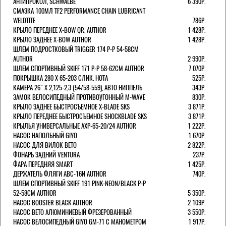
АНТИПРОКОЛ, SCHWALBE
6 390Р.
СМАЗКА 100МЛ TF2 PERFORMANCE CHAIN LUBRICANT
WELDTITE
786Р.
КРЫЛО ПЕРЕДНЕЕ X-BOW QR. AUTHOR
1 428Р.
КРЫЛО ЗАДНЕЕ X-BOW AUTHOR
1 428Р.
ШЛЕМ ПОДРОСТКОВЫЙ TRIGGER 174 Р-Р 54-58СМ
AUTHOR
2 990Р.
ШЛЕМ СПОРТИВНЫЙ SKIFF 171 Р-Р 58-62СМ AUTHOR
7 070Р.
ПОКРЫШКА 280 X 65-203 СЛИК. HOTA
525Р.
КАМЕРА 26" X 2,125-2,3 (54/58-559), АВТО НИППЕЛЬ
343Р.
ЗАМОК ВЕЛОСИПЕДНЫЙ ПРОТИВОУГОННЫЙ M-WAVE
830Р.
КРЫЛО ЗАДНЕЕ БЫСТРОСЪЕМНОЕ X-BLADE SKS
3 871Р.
КРЫЛО ПЕРЕДНЕЕ БЫСТРОСЪЕМНОЕ SHOCKBLADE SKS
3 871Р.
КРЫЛЬЯ УНИВЕРСАЛЬНЫЕ AXP-65-20/24 AUTHOR
1 222Р.
НАСОС НАПОЛЬНЫЙ GIYO
1 670Р.
НАСОС ДЛЯ ВИЛОК ВЕТО
2 822Р.
ФОНАРЬ ЗАДНИЙ VENTURA
237Р.
ФАРА ПЕРЕДНЯЯ SMART
1 425Р.
ДЕРЖАТЕЛЬ ФЛЯГИ ABC-16N AUTHOR
740Р.
ШЛЕМ СПОРТИВНЫЙ SKIFF 191 PINK-NEON/BLACK Р-Р
52-58СМ AUTHOR
5 350Р.
НАСОС BOOSTER BLACK AUTHOR
2 109Р.
НАСОС BETO АЛЮМИНИЕВЫЙ ФРЕЗЕРОВАННЫЙ
3 550Р.
НАСОС ВЕЛОСИПЕДНЫЙ GIYO GM-71 С МАНОМЕТРОМ
1 917Р.