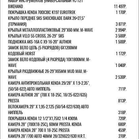
НАБОР ИНСТРУМЕНТОВ УНИВЕРСАЛЬНЫЙ YC-721
BIKEHAND
11 497Р.
ПОКРЫШКА KENDA 700Х38С K197 EUROTREK
1 170Р.
КРЫЛО ПЕРЕДНЕЕ SKS SHOCKBLADE DARK 26+27,5"
(ГЕРМАНИЯ)
3 871Р.
КРЫЛЬЯ МЕТАЛЛОПЛАСТИКОВЫЕ 29"Х60 ММ. M-WAVE
2 994Р.
КРЫЛЬЯ VELO 55 CROSS, 26-29" SKS
3 500Р.
ПОДНОЖКА AKS-16A C X9 16-20" AUTHOR
1 500Р.
ЗАМОК ВЕЛО ЦЕПЬ (5 РАЗРЯДОВ) 6Х1200ММ
КОДОВЫЙ HORST
1 172Р.
ЗАМОК ВЕЛО КОДОВЫЙ (4 РАЗРЯДА) 10Х1800ММ. M-
WAVE
1 040Р.
КРЫЛЬЯ РАЗДВИЖНЫЕ 26-29"Х65ММ MUD MAX. M-
WAVE
2 530Р.
КАМЕРА АНТИПРОКОЛЬНАЯ KENDA 29/28" Х 1.9-2.35",
(50/58-622) АВТО НИППЕЛЬ
711Р.
КАМЕРА AUTHOR 28" (700 Х 18-25С, 18/25-622/635)
PRESTA
813Р.
ВЕЛОКАМЕРА 29" X 1,95-2,125 (50/54-622/630) АВТО
НИППЕЛЬ
318Р.
ПОКРЫШКА KENDA 12 1/2"Х1,75X2 1/4 K909A
720Р.
КАМЕРА 28" (700Х18-25С), 60ММ PRESTA. KENDA
680Р.
КАМЕРА KENDA 28" 700 Х 18-25С PRESTA
459Р.
КАМЕРА 28"/700 АВТО 48ММ 28/32Х622/630 H.R.T.
270Р.