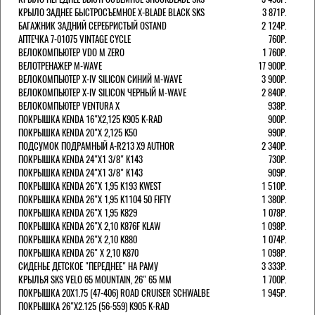
КРЫЛО ЗАДНЕЕ БЫСТРОСЪЕМНОЕ X-BLADE BLACK SKS
3 871Р.
БАГАЖНИК ЗАДНИЙ СЕРЕБРИСТЫЙ OSTAND
2 124Р.
АПТЕЧКА 7-01075 VINTAGE CYCLE
760Р.
ВЕЛОКОМПЬЮТЕР VDO M ZERO
1 760Р.
ВЕЛОТРЕНАЖЕР M-WAVE
17 900Р.
ВЕЛОКОМПЬЮТЕР X-IV SILICON СИНИЙ M-WAVE
3 900Р.
ВЕЛОКОМПЬЮТЕР X-IV SILICON ЧЕРНЫЙ M-WAVE
2 840Р.
ВЕЛОКОМПЬЮТЕР VENTURA Х
938Р.
ПОКРЫШКА KENDA 16"Х2,125 K905 K-RAD
900Р.
ПОКРЫШКА KENDA 20"Х 2,125 K50
990Р.
ПОДСУМОК ПОДРАМНЫЙ A-R213 X9 AUTHOR
2 340Р.
ПОКРЫШКА KENDA 24"Х1 3/8" K143
730Р.
ПОКРЫШКА KENDA 24"Х1 3/8" K143
909Р.
ПОКРЫШКА KENDA 26"Х 1,95 K193 KWEST
1 510Р.
ПОКРЫШКА KENDA 26"Х 1,95 K1104 50 FIFTY
1 380Р.
ПОКРЫШКА KENDA 26"Х 1,95 K829
1 078Р.
ПОКРЫШКА KENDA 26"Х 2,10 K876F KLAW
1 098Р.
ПОКРЫШКА KENDA 26"Х 2,10 K880
1 074Р.
ПОКРЫШКА KENDA 26" Х 2,10 K870
1 098Р.
СИДЕНЬЕ ДЕТСКОЕ "ПЕРЕДНЕЕ" НА РАМУ
3 333Р.
КРЫЛЬЯ SKS VELO 65 MOUNTAIN, 26" 65 ММ
1 700Р.
ПОКРЫШКА 20X1.75 (47-406) ROAD CRUISER SCHWALBE
1 945Р.
ПОКРЫШКА 26"Х2.125 (56-559) K905 K-RAD