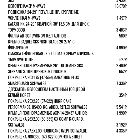
SKS
3 490Р.
ВЕЛОТРЕНАЖЕР M-WAVE
16 670Р.
ПОДНОЖКА 24-29" РЕГУЛ. ЦЕНТР. КРЕПЛЕНИЕ,
УСИЛЕННАЯ M-WAVE
1 497Р.
БАГАЖНИК 24-29" СВАРНОЙ, 38*13,5 СМ ДЛЯ ДИСК.
ТОРМОЗОВ
3 483Р.
ФЛЯГА AB-SCREWON X9 0.6Л AUTHOR
580Р.
КРЫЛО ЗАДНЕЕ SKS NIGHTBLADE 26-27,5" С
ФОНАРИКОМ
4 990Р.
СМАЗКА ТЕФЛОНОВАЯ TF-2 ULTIMATE SPRAY АЭРОЗОЛЬ
150МЛWELDTITE
627Р.
КРЫЛЬЯ ПОЛНОРАЗМЕРНЫЕ 26'' BLUEMELS SKS
2 490Р.
ЗЕРКАЛО ЭЛЛИПТИЧЕСКОЕ ПЛОСКОЕ
652Р.
ПОКРЫШКА 26X1.75 (47-559) MARATHON PLUS,
SMARTGUARD SCHWALBE
7 336Р.
ДЕРЖАТЕЛЬ ВЕЛОCИПЕДА НАСТЕННЫЙ ТОРЦЕВОЙ
БЕЛЫЙ HORST
354Р.
ПОКРЫШКА 29X2.25 (57-622) HURRICANE
PERFORMANCE. HS499. RG. ADDIX. REFLEX SCHWALBE
5 541Р.
КРЫЛЬЯ ПОЛНОРАЗМЕРНЫЕ AXP-14-28/37 AUTHOR
1 990Р.
ПОКРЫШКА 26X2.00 (50-559) CX COMP K-GUARD.
SCHWALBE
3 192Р.
ПОКРЫШКА 27.5X2.00 HURRICANE 67EPI. SCHWALBE
4 335Р.
ПОКРЫШКА 700X38С (40-622) COMFORT/STREET