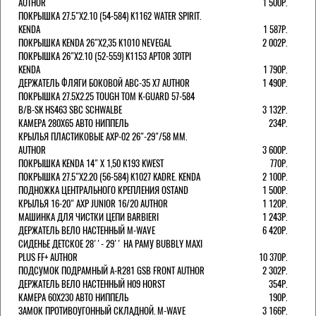
AUTHOR
1 500Р.
ПОКРЫШКА 27.5"Х2.10 (54-584) K1162 WATER SPIRIT.
KENDA
1 587Р.
ПОКРЫШКА KENDA 26"Х2,35 K1010 NEVEGAL
2 002Р.
ПОКРЫШКА 26"Х2.10 (52-559) K1153 APTOR 30TPI
KENDA
1 790Р.
ДЕРЖАТЕЛЬ ФЛЯГИ БОКОВОЙ ABC-35 X7 AUTHOR
1 490Р.
ПОКРЫШКА 27.5X2.25 TOUGH TOM K-GUARD 57-584
B/B-SK HS463 SBC SCHWALBE
3 132Р.
КАМЕРА 280Х65 АВТО НИППЕЛЬ
234Р.
КРЫЛЬЯ ПЛАСТИКОВЫЕ AXP-02 26"-29"/58 ММ.
AUTHOR
3 600Р.
ПОКРЫШКА KENDA 14" Х 1,50 K193 KWEST
770Р.
ПОКРЫШКА 27.5"Х2.20 (56-584) K1027 KADRE. KENDA
2 100Р.
ПОДНОЖКА ЦЕНТРАЛЬНОГО КРЕПЛЕНИЯ OSTAND
1 500Р.
КРЫЛЬЯ 16-20" AXP JUNIOR 16/20 AUTHOR
1 120Р.
МАШИНКА ДЛЯ ЧИСТКИ ЦЕПИ BARBIERI
1 243Р.
ДЕРЖАТЕЛЬ ВЕЛО НАСТЕННЫЙ M-WAVE
6 420Р.
СИДЕНЬЕ ДЕТСКОЕ 28''- 29'' НА РАМУ BUBBLY MAXI
PLUS FF+ AUTHOR
10 370Р.
ПОДСУМОК ПОДРАМНЫЙ A-R281 GSB FRONT AUTHOR
2 302Р.
ДЕРЖАТЕЛЬ ВЕЛО НАСТЕННЫЙ H09 HORST
354Р.
КАМЕРА 60X230 АВТО НИППЕЛЬ
190Р.
ЗАМОК ПРОТИВОУГОННЫЙ СКЛАДНОЙ. M-WAVE
3 166Р.