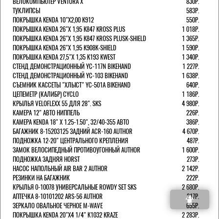
ВЕЛОКОМПЬЮТЕР VENTURA Х
830Р.
ТУКЛИПСЫ
583Р.
ПОКРЫШКА KENDA 10"Х2,00 K912
550Р.
ПОКРЫШКА KENDA 26"Х 1,95 K847 KROSS PLUS
1 018Р.
ПОКРЫШКА KENDA 26"Х 1,95 K847 KROSS PLUSK-SHIELD
1 365Р.
ПОКРЫШКА KENDA 26"Х 1,95 K908K-SHIELD
1 590Р.
ПОКРЫШКА KENDA 27,5"Х 1,35 K193 KWEST
1 340Р.
СТЕНД ДЕМОНСТРАЦИОННЫЙ YC-117N BIKEHAND
1 227Р.
СТЕНД ДЕМОНСТРАЦИОННЫЙ YC-103 BIKEHAND
1 638Р.
СЪЕМНИК КАССЕТЫ "ХЛЫСТ" YC-501A BIKEHAND
640Р.
ЦЕПЕМЕТР (КАЛИБР) CYCLO
1 186Р.
КРЫЛЬЯ VELOFLEXX 55 ДЛЯ 28". SKS
4 980Р.
КАМЕРА 12" АВТО НИППЕЛЬ
226Р.
КАМЕРА KENDA 18" Х 1.25-1.50", 32/40-355 АВТО
386Р.
БАГАЖНИК 8-15203125 ЗАДНИЙ ACR-160 AUTHOR
4 670Р.
ПОДНОЖКА 12-20" ЦЕНТРАЛЬНОГО КРЕПЛЕНИЯ
487Р.
ЗАМОК ВЕЛОСИПЕДНЫЙ ПРОТИВОУГОННЫЙ AUTHOR
1 600Р.
ПОДНОЖКА ЗАДНЯЯ HORST
273Р.
НАСОС НАПОЛЬНЫЙ AIR BAR 2 AUTHOR
2 142Р.
РЕЗИНКИ НА БАГАЖНИК
222Р.
КРЫЛЬЯ 0-10078 УНИВЕРСАЛЬНЫЕ ROWDY SET SKS
2 680Р.
АПТЕЧКА 8-10101202 ARS-56 AUTHOR
217Р.
ЗЕРКАЛО ОВАЛЬНОЕ ЧЕРНОЕ M-WAVE
655Р.
ПОКРЫШКА KENDA 20"Х4 1/4" K1032 KRAZE
2 283Р.