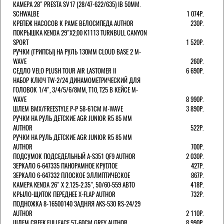
КАМЕРА 28" PRESTA SV17 (28/47-622/635) IB 50MM.
SCHWALBE
1 074Р.
КРЕПЕЖ НАСОСОВ К РАМЕ ВЕЛОСИПЕДА AUTHOR
230Р.
ПОКРЫШКА KENDA 29"Х2,00 K1113 TURNBULL CANYON
SPORT
1 520Р.
РУЧКИ (ГРИПСЫ) НА РУЛЬ 130ММ CLOUD BASE 2 M-
WAVE
260Р.
СЕДЛО VELO PLUSH TOUR AIR LASTOMER II
6 690Р.
НАБОР КЛЮЧ TW-2/24 ДИНАМОМЕТРИЧЕСКИЙ ДЛЯ
ГОЛОВОК 1/4", 3/4/5/6/8ММ, T10, T25 В КЕЙСЕ M-
WAVE
8 990Р.
ШЛЕМ ВМХ/FREESTYLE Р-Р 58-61СМ M-WAVE
3 890Р.
РУЧКИ НА РУЛЬ ДЕТСКИЕ AGR JUNIOR R5 85 ММ
AUTHOR
522Р.
РУЧКИ НА РУЛЬ ДЕТСКИЕ AGR JUNIOR R5 85 ММ
AUTHOR
700Р.
ПОДСУМОК ПОДСЕДЕЛЬНЫЙ A-S351 QF9 AUTHOR
2 030Р.
ЗЕРКАЛО 6-647335 ПАНОРАМНОЕ КРУГЛОЕ
427Р.
ЗЕРКАЛО 6-647332 ПЛОСКОЕ ЭЛЛИПТИЧЕСКОЕ
867Р.
КАМЕРА KENDA 26" Х 2.125-2.35", 50/60-559 АВТО
418Р.
КРЫЛО-ЩИТОК ПЕРЕДНЕЕ X-FLAP AUTHOR
732Р.
ПОДНОЖКА 8-16500140 ЗАДНЯЯ AKS-530 RS-24/29
AUTHOR
2 110Р.
ШЛЕМ CREEK FULLFACE 57-60СМ GREY AUTHOR
8 990Р.