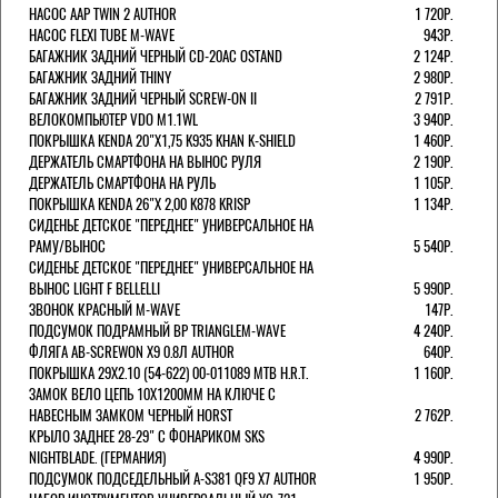
НАСОС AAP TWIN 2 AUTHOR
1 720Р.
НАСОС FLEXI TUBE M-WAVE
943Р.
БАГАЖНИК ЗАДНИЙ ЧЕРНЫЙ СD-20AC OSTAND
2 124Р.
БАГАЖНИК ЗАДНИЙ THINY
2 980Р.
БАГАЖНИК ЗАДНИЙ ЧЕРНЫЙ SCREW-ON II
2 791Р.
ВЕЛОКОМПЬЮТЕР VDO M1.1WL
3 940Р.
ПОКРЫШКА KENDA 20"Х1,75 K935 KHAN K-SHIELD
1 460Р.
ДЕРЖАТЕЛЬ СМАРТФОНА НА ВЫНОС РУЛЯ
2 190Р.
ДЕРЖАТЕЛЬ СМАРТФОНА НА РУЛЬ
1 105Р.
ПОКРЫШКА KENDA 26"Х 2,00 K878 KRISP
1 134Р.
СИДЕНЬЕ ДЕТСКОЕ "ПЕРЕДНЕЕ" УНИВЕРСАЛЬНОЕ НА
РАМУ/ВЫНОС
5 540Р.
СИДЕНЬЕ ДЕТСКОЕ "ПЕРЕДНЕЕ" УНИВЕРСАЛЬНОЕ НА
ВЫНОС LIGHT F BELLELLI
5 990Р.
ЗВОНОК КРАСНЫЙ M-WAVE
147Р.
ПОДСУМОК ПОДРАМНЫЙ BP TRIANGLEM-WAVE
4 240Р.
ФЛЯГА AB-SCREWON X9 0.8Л AUTHOR
640Р.
ПОКРЫШКА 29X2.10 (54-622) 00-011089 MTB H.R.T.
1 160Р.
ЗАМОК ВЕЛО ЦЕПЬ 10Х1200ММ НА КЛЮЧЕ С
НАВЕСНЫМ ЗАМКОМ ЧЕРНЫЙ HORST
2 762Р.
КРЫЛО ЗАДНЕЕ 28-29" С ФОНАРИКОМ SKS
NIGHTBLADE. (ГЕРМАНИЯ)
4 990Р.
ПОДСУМОК ПОДСЕДЕЛЬНЫЙ A-S381 QF9 X7 AUTHOR
1 950Р.