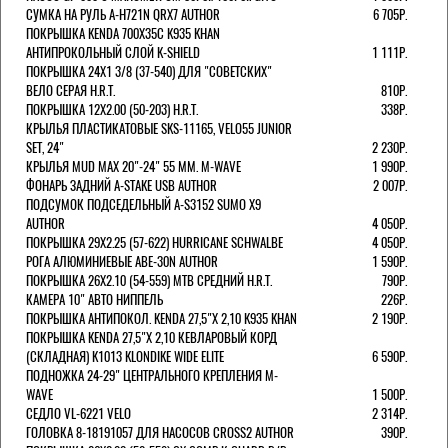
СУМКА НА РУЛЬ A-H721N QRX7 AUTHOR
6 705Р.
ПОКРЫШКА KENDA 700Х35С K935 KHAN
АНТИПРОКОЛЬНЫЙ СЛОЙ K-SHIELD
1 111Р.
ПОКРЫШКА 24X1 3/8 (37-540) ДЛЯ "СОВЕТСКИХ"
ВЕЛО СЕРАЯ H.R.T.
810Р.
ПОКРЫШКА 12X2.00 (50-203) H.R.T.
338Р.
КРЫЛЬЯ ПЛАСТИКАТОВЫЕ SKS-11165, VELO55 JUNIOR
SET, 24"
2 230Р.
КРЫЛЬЯ MUD MAX 20"-24" 55 ММ. M-WAVE
1 990Р.
ФОНАРЬ ЗАДНИЙ A-STAKE USB AUTHOR
2 007Р.
ПОДСУМОК ПОДСЕДЕЛЬНЫЙ A-S3152 SUMO X9
AUTHOR
4 050Р.
ПОКРЫШКА 29X2.25 (57-622) HURRICANE SCHWALBE
4 050Р.
РОГА АЛЮМИНИЕВЫЕ ABE-30N AUTHOR
1 590Р.
ПОКРЫШКА 26X2.10 (54-559) MTB СРЕДНИЙ H.R.T.
790Р.
КАМЕРА 10" АВТО НИППЕЛЬ
226Р.
ПОКРЫШКА АНТИПОКОЛ. KENDA 27,5"Х 2,10 K935 KHAN
2 190Р.
ПОКРЫШКА KENDA 27,5"Х 2,10 КЕВЛАРОВЫЙ КОРД
(СКЛАДНАЯ) K1013 KLONDIKE WIDE ELITE
6 590Р.
ПОДНОЖКА 24-29" ЦЕНТРАЛЬНОГО КРЕПЛЕНИЯ M-
WAVE
1 500Р.
СЕДЛО VL-6221 VELO
2 314Р.
ГОЛОВКА 8-18191057 ДЛЯ НАСОСОВ CROSS2 AUTHOR
390Р.