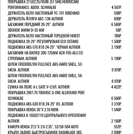
ПОКРЫШКА 27.5X2.25/650B (57 584) HURRICANE
PERFORMANCE. ADDIX. SCHWALBE
4 567Р.
ДЕРЖАТЕЛЬ ВЕЛО НАСТЕННЫЙ YC-101 BIKEHAND
598Р.
ДЕРЖАТЕЛЬ ФЛЯГИ ABC-13N AUTHOR
690Р.
БАГАЖНИК ПЕРЕДНИЙ 26-29". AUTHOR
6 586Р.
ЗВОНОК МИНИ D=35 ММ
58Р.
ДЕРЖАТЕЛЬ ВЕЛО НАСТЕННЫЙ ТОРЦЕВОЙ HORST
786Р.
ПОДНОЖКА 20-29" РЕГУЛИРУЕМАЯ ECO OSTAND
1 500Р.
ПОДНОЖКА AKS-570 R18 24-29". ЧЕРНАЯ AUTHOR
3 190Р.
БАГАЖНИК НА ВИЛКУ 206-125ММ ACR-F05-ALU СО
СТРОПАМИ. AUTHOR
5 190Р.
ШЛЕМ FREERIDE/DH FULLFACE ABS-HARD SHELL, 52-
54СМ. AUTHOR
9 970Р.
ШЛЕМ FREERIDE/DH FULLFACE ABS-HARD SHELL, 56-
58СМ. AUTHOR
8 970Р.
СУМКА НА ПОЯС A-L GATE V=2.6Л. AUTHOR
4 422Р.
ПОКРЫШКА 28X1.70 700X45C G-ONE ALLROUND PERF.
SCHWALBE
6 560Р.
ПОДНОЖКА AKS-630 R18 24-29" RS. AUTHOR
3 310Р.
ПОКРЫШКА KENDA 26"Х 2,10 K898
1 540Р.
ПОДНОЖКА 8-16502110 ЦЕНТРАЛЬНОГО КРЕПЛЕНИЯ
AUTHOR
2 160Р.
КАМЕРА KENDA 27,5"Х 2.0-2.35", 52/58-584 АВТО
552Р.
КРЫЛО ЗАДНЕЕ БЫСТРОСЪЕМНОЕ DASHBLADE SKS
2 090Р.