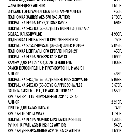
ФАРА ПЕРЕДНЯЯ AUTHOR
1 510Р.
ЗЕРКАЛО ПАНОРАМНОЕ ОВАЛЬНОЕ AM-70 AUTHOR
450Р.
ПОДНОЖКА ЗАДНЯЯ AKS-570 R40 AUTHOR
2 790Р.
ПОКРЫШКА KENDA 16"Х2,00 K879 KWICK
594Р.
ПОКРЫШКА 24X2.00 (50-507) BILLY BONKERS (КЕВЛАР/
СКЛАДНАЯ).SCHWALBE
4 990Р.
ПОДНОЖКА ЦЕНТРАЛЬНОГО КРЕПЛЕНИЯ HORST
750Р.
ПОКРЫШКА 27.5X2.40/650B (62-584) SUPER MOTO-X
5 848Р.
ПОДНОЖКА ЦЕНТРАЛЬНОГО КРЕПЛЕНИЯ 20-29"
450Р.
ПОКРЫШКА KENDA 700Х32С K193 KWEST
1 090Р.
КАМЕРА ДЛЯ FAT 26" X 4,00 АВТО НИППЕЛЬ
1 005Р.
ЗАМОК ВЕЛОСИПЕДНЫЙ ПРОТИВОУГОННЫЙ ASL-51
AUTHOR
486Р.
ПОКРЫШКА 24X2,15 (55-507) BIG BEN PLUS SCHWALBE
5 068Р.
ПОКРЫШКА 24X2.00 (50-507) BIG APPLE SCHWALBE
3 670Р.
ЗАЩИТА СИСТЕМЫ И ЦЕПИ ACO-AUTHOR 16"
1 550Р.
КРЫЛЬЯ 28'' ПОЛНОРАЗМЕРНЫЕ AXP-12-28/45
AUTHOR
2 210Р.
КРЕПЕЖ ДЛЯ БАГАЖНИКА XL
748Р.
КРЫЛЬЯ 16-20" M-WAVE
1 790Р.
ПОКРЫШКА KENDA 700Х40С K879 KWICK. K-SHIELD
1 383Р.
РУЧКИ НА РУЛЬ AGR-R192-102 AUTHOR
540Р.
КРЫЛЬЯ УНИВЕРСАЛЬНЫЕ AXP-02-24/29 AUTHOR
1 500Р.