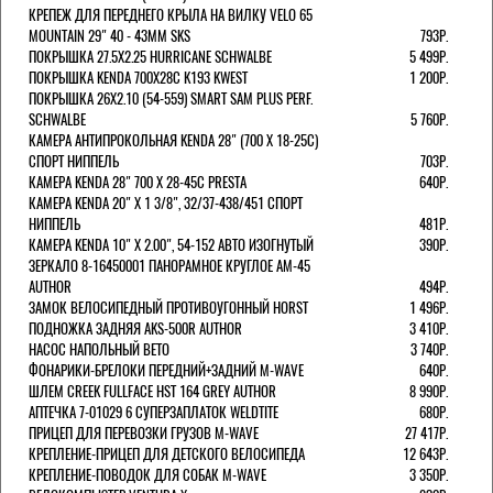
КРЕПЕЖ ДЛЯ ПЕРЕДНЕГО КРЫЛА НА ВИЛКУ VELO 65
MOUNTAIN 29" 40 - 43ММ SKS
793Р.
ПОКРЫШКА 27.5X2.25 HURRICANE SCHWALBE
5 499Р.
ПОКРЫШКА KENDA 700Х28С K193 KWEST
1 200Р.
ПОКРЫШКА 26X2.10 (54-559) SMART SAM PLUS PERF.
SCHWALBE
5 760Р.
КАМЕРА АНТИПРОКОЛЬНАЯ KENDA 28" (700 Х 18-25C)
СПОРТ НИППЕЛЬ
703Р.
КАМЕРА KENDA 28" 700 Х 28-45С PRESTA
640Р.
КАМЕРА KENDA 20" Х 1 3/8", 32/37-438/451 СПОРТ
НИППЕЛЬ
481Р.
КАМЕРА KENDA 10" Х 2.00", 54-152 АВТО ИЗОГНУТЫЙ
390Р.
ЗЕРКАЛО 8-16450001 ПАНОРАМНОЕ КРУГЛОЕ AM-45
AUTHOR
494Р.
ЗАМОК ВЕЛОСИПЕДНЫЙ ПРОТИВОУГОННЫЙ HORST
1 496Р.
ПОДНОЖКА ЗАДНЯЯ AKS-500R AUTHOR
3 410Р.
НАСОС НАПОЛЬНЫЙ BETO
3 740Р.
ФОНАРИКИ-БРЕЛОКИ ПЕРЕДНИЙ+ЗАДНИЙ M-WAVE
640Р.
ШЛЕМ CREEK FULLFACE HST 164 GREY AUTHOR
8 990Р.
АПТЕЧКА 7-01029 6 СУПЕРЗАПЛАТОК WELDTITE
680Р.
ПРИЦЕП ДЛЯ ПЕРЕВОЗКИ ГРУЗОВ M-WAVE
27 417Р.
КРЕПЛЕНИЕ-ПРИЦЕП ДЛЯ ДЕТСКОГО ВЕЛОСИПЕДА
12 643Р.
КРЕПЛЕНИЕ-ПОВОДОК ДЛЯ СОБАК M-WAVE
3 350Р.