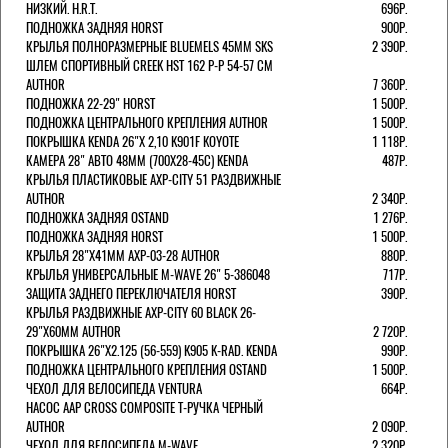
НИЗКИЙ. H.R.T.
696Р.
ПОДНОЖКА ЗАДНЯЯ HORST
900Р.
КРЫЛЬЯ ПОЛНОРАЗМЕРНЫЕ BLUEMELS 45MM SKS
2 390Р.
ШЛЕМ СПОРТИВНЫЙ CREEK HST 162 Р-Р 54-57 СМ
AUTHOR
7 360Р.
ПОДНОЖКА 22-29" HORST
1 500Р.
ПОДНОЖКА ЦЕНТРАЛЬНОГО КРЕПЛЕНИЯ AUTHOR
1 500Р.
ПОКРЫШКА KENDA 26"Х 2,10 K901F KOYOTE
1 118Р.
КАМЕРА 28" АВТО 48ММ (700Х28-45С) KENDA
487Р.
КРЫЛЬЯ ПЛАСТИКОВЫЕ AXP-CITY 51 РАЗДВИЖНЫЕ
AUTHOR
2 340Р.
ПОДНОЖКА ЗАДНЯЯ OSTAND
1 276Р.
ПОДНОЖКА ЗАДНЯЯ HORST
1 500Р.
КРЫЛЬЯ 28"Х41ММ AXP-03-28 AUTHOR
880Р.
КРЫЛЬЯ УНИВЕРСАЛЬНЫЕ M-WAVE 26" 5-386048
717Р.
ЗАЩИТА ЗАДНЕГО ПЕРЕКЛЮЧАТЕЛЯ HORST
390Р.
КРЫЛЬЯ РАЗДВИЖНЫЕ AXP-CITY 60 BLACK 26-
29"Х60ММ AUTHOR
2 720Р.
ПОКРЫШКА 26"Х2.125 (56-559) K905 K-RAD. KENDA
990Р.
ПОДНОЖКА ЦЕНТРАЛЬНОГО КРЕПЛЕНИЯ OSTAND
1 500Р.
ЧЕХОЛ ДЛЯ ВЕЛОСИПЕДА VENTURA
664Р.
НАСОС AAP CROSS COMPOSITE Т-РУЧКА ЧЕРНЫЙ
AUTHOR
2 090Р.
ЧЕХОЛ ДЛЯ ВЕЛОСИПЕДА M-WAVE
2 320Р.