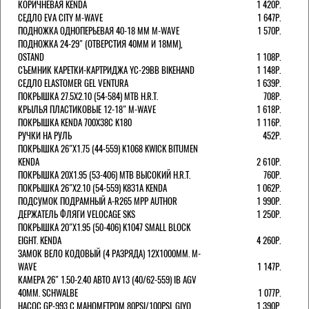
КОРИЧНЕВАЯ KENDA
1 420Р.
СЕДЛО EVA CITY M-WAVE
1 647Р.
ПОДНОЖКА ОДНОПЕРЬЕВАЯ 40-18 ММ M-WAVE
1 570Р.
ПОДНОЖКА 24-29" (ОТВЕРСТИЯ 40ММ И 18ММ),
OSTAND
1 108Р.
СЪЕМНИК КАРЕТКИ-КАРТРИДЖА YC-29BB BIKEHAND
1 148Р.
СЕДЛО ELASTOMER GEL VENTURA
1 639Р.
ПОКРЫШКА 27.5X2.10 (54-584) MTB H.R.T.
708Р.
КРЫЛЬЯ ПЛАСТИКОВЫЕ 12-18" M-WAVE
1 618Р.
ПОКРЫШКА KENDA 700Х38С K180
1 116Р.
РУЧКИ НА РУЛЬ
452Р.
ПОКРЫШКА 26"Х1.75 (44-559) K1068 KWICK BITUMEN
KENDA
2 610Р.
ПОКРЫШКА 20X1.95 (53-406) MTB ВЫСОКИЙ H.R.T.
760Р.
ПОКРЫШКА 26"Х2.10 (54-559) K831A KENDA
1 062Р.
ПОДСУМОК ПОДРАМНЫЙ A-R265 MPP AUTHOR
1 990Р.
ДЕРЖАТЕЛЬ ФЛЯГИ VELOCAGE SKS
1 250Р.
ПОКРЫШКА 20"Х1.95 (50-406) K1047 SMALL BLOCK
EIGHT. KENDA
4 260Р.
ЗАМОК ВЕЛО КОДОВЫЙ (4 РАЗРЯДА) 12Х1000ММ. M-
WAVE
1 147Р.
КАМЕРА 26" 1.50-2.40 АВТО AV13 (40/62-559) IB AGV
40MM. SCHWALBE
1 077Р.
НАСОС GP-993 С МАНОМЕТРОМ 80PSI/100PSI. GIYO
1 390Р.