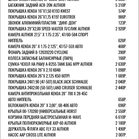
БАГАЖНИК ЗАДНИЙ ACR-20N AUTHOR
5 310Р.
ПОКРЫШКА KENDA 16"Х1,50 K193 KWEST
574Р.
ПОКРЫШКА KENDA 26"Х1,75 K197 EUROTREK
986Р.
ЗВОНОК АЛЮМИНИЙ/ПЛАСТИК "ДИНГ-ДОН"
123Р.
ПОКРЫШКА 29"Х2,00 SPEED MASTER П/СЛИК AUTHOR
2 920Р.
КАМЕРА AUTHOR 27,5" Х 1.75-2.35", 47/60-584 СПОРТ
НИППЕЛЬ
626Р.
КАМЕРА KENDA 26" Х 1.75-2.125", 47/57-559 АВТО
468Р.
ФОНАРЬ ЗАДНИЙ 8-12039220 CYCLONE
390Р.
КОЛЕСА ЗАПАСНЫЕ БАЛАНСИРНЫЕ (ПАРА)
166Р.
CУМКА-ЧЕХОЛ НА РАМУ A-R255 TANK BAG MPP AUTHOR
2 630Р.
ПОКРЫШКА KENDA 26"Х 2,10 K848
1 098Р.
ПОКРЫШКА KENDA 26"Х 2,125 K50 60TPI
1 689Р.
ПОКРЫШКА 24X1.90 (47-507) BLACK JACK SCHWALBE
2 040Р.
ПОКРЫШКА 24X2.00 (50-507) LAND CRUISER SCHWALBE
2 440Р.
КАМЕРА АНТИПРОКОЛЬНАЯ KENDA 28" 700 Х 28-45C
АВТО НИППЕЛЬ
658Р.
ВЕЛОКАМЕРА KENDA 20" Х 3,00", 68-406 АВТО
696Р.
КРЫЛЬЯ 00-170280 УНИВЕРСАЛЬНЫЕ HORST
2 550Р.
КОРЗИНА ПЕРЕДНЯЯ БЫСТРОСЪЕМНАЯ M-WAVE
6 610Р.
КРЫЛЬЯ ПОЛНОРАЗМЕРНЫЕ AXP-60 AUTHOR
2 180Р.
ДЕРЖАТЕЛЬ ФЛЯГИ АВС FLY 33 AUTHOR
1 490Р.
НАСОС AAP CROSS LITE AUTHOR
2 007Р.