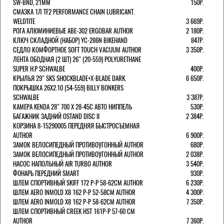
SW-BND, 21ММ
150Р.
СМАЗКА 1Л TF2 PERFORMANCE CHAIN LUBRICANT.
WELDTITE
3 669Р.
РОГА АЛЮМИНИЕВЫЕ ABE-302 ERGOBAR AUTHOR
2 180Р.
КЛЮЧ СКЛАДНОЙ (НАБОР) YC-286N BIKEHAND
847Р.
СЕДЛО КОМФОРТНОЕ SOFT TOUCH VACUUM AUTHOR
3 350Р.
ЛЕНТА ОБОДНАЯ (2 ШТ) 26" (20-559) POLYURETHANE
SUPER H.P SCHWALBE
400Р.
КРЫЛЬЯ 29" SKS SHOCKBLADE+X-BLADE DARK.
6 650Р.
ПОКРЫШКА 26X2.10 (54-559) BILLY BONKERS
SCHWALBE
3 387Р.
КАМЕРА KENDA 28" 700 Х 28-45С АВТО НИППЕЛЬ
530Р.
БАГАЖНИК ЗАДНИЙ OSTAND DISC II
2 384Р.
КОРЗИНА 8-15290005 ПЕРЕДНЯЯ БЫСТРОСЪЕМНАЯ
AUTHOR
6 900Р.
ЗАМОК ВЕЛОСИПЕДНЫЙ ПРОТИВОУГОННЫЙ AUTHOR
680Р.
ЗАМОК ВЕЛОСИПЕДНЫЙ ПРОТИВОУГОННЫЙ AUTHOR
2 038Р.
НАСОС НАПОЛЬНЫЙ AIR TURBO AUTHOR
3 540Р.
ФОНАРЬ ПЕРЕДНИЙ SMART
930Р.
ШЛЕМ СПОРТИВНЫЙ SKIFF 172 Р-Р 58-62СМ AUTHOR
6 230Р.
ШЛЕМ AERO INMOLD X8 162 Р-Р 52-58СМ AUTHOR
4 300Р.
ШЛЕМ AERO INMOLD X8 162 Р-Р 58-62СМ AUTHOR
7 350Р.
ШЛЕМ СПОРТИВНЫЙ CREEK HST 161Р-Р 57-60 СМ
AUTHOR
7 360Р.