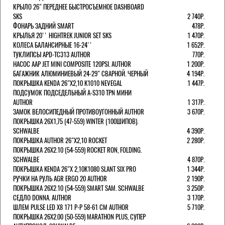
КРЫЛО 26" ПЕРЕДНЕЕ БЫСТРОСЪЕМНОЕ DASHBOARD
SKS
2 740Р.
ФОНАРЬ ЗАДНИЙ SMART
478Р.
КРЫЛЬЯ 20'' HIGHTREK JUNIOR SET SKS
1 470Р.
КОЛЕСА БАЛАНСИРНЫЕ 16-24''
1 652Р.
ТУКЛИПСЫ APD-TC313 AUTHOR
770Р.
НАСОС AAP JET MINI COMPOSITE 120PSI. AUTHOR
1 200Р.
БАГАЖНИК АЛЮМИНИЕВЫЙ 24-29" СВАРНОЙ. ЧЕРНЫЙ
4 194Р.
ПОКРЫШКА KENDA 26"Х2,10 K1010 NEVEGAL
1 447Р.
ПОДСУМОК ПОДСЕДЕЛЬНЫЙ A-S310 TPN МИНИ
AUTHOR
1 317Р.
ЗАМОК ВЕЛОСИПЕДНЫЙ ПРОТИВОУГОННЫЙ AUTHOR
3 670Р.
ПОКРЫШКА 26X1,75 (47-559) WINTER (100ШИПОВ).
SCHWALBE
4 390Р.
ПОКРЫШКА AUTHOR 26"Х2,10 ROCKET
2 280Р.
ПОКРЫШКА 26X2.10 (54-559) ROCKET RON, FOLDING.
SCHWALBE
4 870Р.
ПОКРЫШКА KENDA 26"Х 2,10K1080 SLANT SIX PRO
1 344Р.
РУЧКИ НА РУЛЬ AGR ERGO 20 AUTHOR
2 190Р.
ПОКРЫШКА 26X2.10 (54-559) SMART SAM. SCHWALBE
3 250Р.
СЕДЛО DONNA. AUTHOR
3 170Р.
ШЛЕМ PULSE LED X8 171 Р-Р 58-61 СМ AUTHOR
5 710Р.
ПОКРЫШКА 26X2.00 (50-559) MARATHON PLUS, СУПЕР