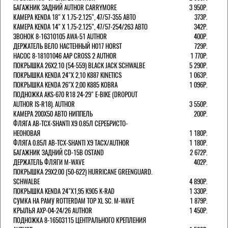
БАГАЖНИК ЗАДНИЙ AUTHOR CARRYMORE
3 950Р.
КАМЕРА KENDA 18" Х 1.75-2.125", 47/57-355 АВТО
373Р.
КАМЕРА KENDA 14" Х 1.75-2.125", 47/57-254/263 АВТО
342Р.
ЗВОНОК 8-16310105 AWA-51 AUTHOR
400Р.
ДЕРЖАТЕЛЬ ВЕЛО НАСТЕННЫЙ H017 HORST
729Р.
НАСОС 8-18101046 AAP CROSS 2 AUTHOR
1 770Р.
ПОКРЫШКА 26X2.10 (54-559) BLACK JACK SCHWALBE
5 290Р.
ПОКРЫШКА KENDA 24"Х 2,10 K887 KINETICS
1 063Р.
ПОКРЫШКА KENDA 26"Х 2,00 K885 KOBRA
1 096Р.
ПОДНОЖКА AKS-670 R18 24-29" E-BIKE (DROPOUT
AUTHOR IS-R18). AUTHOR
3 550Р.
КАМЕРА 200Х50 АВТО НИППЕЛЬ
200Р.
ФЛЯГА AB-TCX-SHANTI X9 0.85Л СЕРЕБРИСТО-
НЕОНОВАЯ
1 180Р.
ФЛЯГА 0.85Л AB-TCX-SHANTI X9 TACX/AUTHOR
1 180Р.
БАГАЖНИК ЗАДНИЙ CD-15B OSTAND
2 672Р.
ДЕРЖАТЕЛЬ ФЛЯГИ M-WAVE
402Р.
ПОКРЫШКА 29X2.00 (50-622) HURRICANE GREENGUARD.
SCHWALBE
4 890Р.
ПОКРЫШКА KENDA 24"Х1,95 K905 K-RAD
1 330Р.
СУМКА НА РАМУ ROTTERDAM TOP XL SC. M-WAVE
1 879Р.
КРЫЛЬЯ AXP-04-24/26 AUTHOR
1 450Р.
ПОДНОЖКА 8-16503115 ЦЕНТРАЛЬНОГО КРЕПЛЕНИЯ