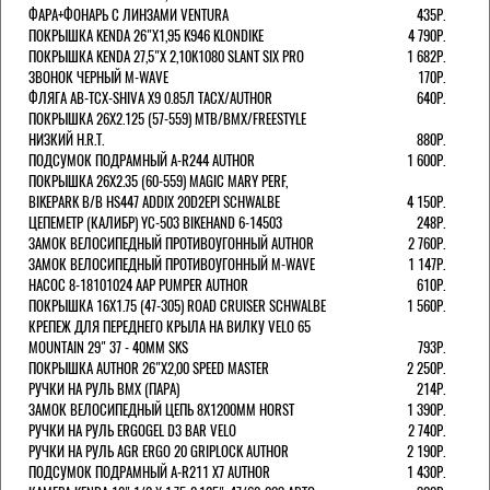
ФАРА+ФОНАРЬ С ЛИНЗАМИ VENTURA
435Р.
ПОКРЫШКА KENDA 26"Х1,95 K946 KLONDIKE
4 790Р.
ПОКРЫШКА KENDA 27,5"Х 2,10K1080 SLANT SIX PRO
1 682Р.
ЗВОНОК ЧЕРНЫЙ M-WAVE
170Р.
ФЛЯГА AB-TCX-SHIVA X9 0.85Л TACX/AUTHOR
640Р.
ПОКРЫШКА 26X2.125 (57-559) MTB/BMX/FREESTYLE
НИЗКИЙ H.R.T.
880Р.
ПОДСУМОК ПОДРАМНЫЙ A-R244 AUTHOR
1 600Р.
ПОКРЫШКА 26X2.35 (60-559) MAGIC MARY PERF,
BIKEPARK B/B HS447 ADDIX 20D2EPI SCHWALBE
4 150Р.
ЦЕПЕМЕТР (КАЛИБР) YC-503 BIKEHAND 6-14503
248Р.
ЗАМОК ВЕЛОСИПЕДНЫЙ ПРОТИВОУГОННЫЙ AUTHOR
2 760Р.
ЗАМОК ВЕЛОСИПЕДНЫЙ ПРОТИВОУГОННЫЙ M-WAVE
1 147Р.
НАСОС 8-18101024 AAP PUMPER AUTHOR
610Р.
ПОКРЫШКА 16X1.75 (47-305) ROAD CRUISER SCHWALBE
1 560Р.
КРЕПЕЖ ДЛЯ ПЕРЕДНЕГО КРЫЛА НА ВИЛКУ VELO 65
MOUNTAIN 29" 37 - 40ММ SKS
793Р.
ПОКРЫШКА AUTHOR 26"Х2,00 SPEED MASTER
2 250Р.
РУЧКИ НА РУЛЬ BMX (ПАРА)
214Р.
ЗАМОК ВЕЛОCИПЕДНЫЙ ЦЕПЬ 8Х1200ММ HORST
1 390Р.
РУЧКИ НА РУЛЬ ERGOGEL D3 BAR VELO
2 740Р.
РУЧКИ НА РУЛЬ AGR ERGO 20 GRIPLOCK AUTHOR
2 190Р.
ПОДСУМОК ПОДРАМНЫЙ A-R211 X7 AUTHOR
1 430Р.