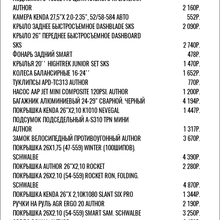
AUTHOR
2 160Р.
КАМЕРА KENDA 27,5"Х 2.0-2.35", 52/58-584 АВТО
552Р.
КРЫЛО ЗАДНЕЕ БЫСТРОСЪЕМНОЕ DASHBLADE SKS
2 090Р.
КРЫЛО 26" ПЕРЕДНЕЕ БЫСТРОСЪЕМНОЕ DASHBOARD
SKS
2 740Р.
ФОНАРЬ ЗАДНИЙ SMART
478Р.
КРЫЛЬЯ 20'' HIGHTREK JUNIOR SET SKS
1 470Р.
КОЛЕСА БАЛАНСИРНЫЕ 16-24''
1 652Р.
ТУКЛИПСЫ APD-TC313 AUTHOR
770Р.
НАСОС AAP JET MINI COMPOSITE 120PSI. AUTHOR
1 200Р.
БАГАЖНИК АЛЮМИНИЕВЫЙ 24-29" СВАРНОЙ. ЧЕРНЫЙ
4 194Р.
ПОКРЫШКА KENDA 26"Х2,10 K1010 NEVEGAL
1 447Р.
ПОДСУМОК ПОДСЕДЕЛЬНЫЙ A-S310 TPN МИНИ
AUTHOR
1 317Р.
ЗАМОК ВЕЛОСИПЕДНЫЙ ПРОТИВОУГОННЫЙ AUTHOR
3 670Р.
ПОКРЫШКА 26X1,75 (47-559) WINTER (100ШИПОВ).
SCHWALBE
4 390Р.
ПОКРЫШКА AUTHOR 26"Х2,10 ROCKET
2 280Р.
ПОКРЫШКА 26X2.10 (54-559) ROCKET RON, FOLDING.
SCHWALBE
4 870Р.
ПОКРЫШКА KENDA 26"Х 2,10K1080 SLANT SIX PRO
1 344Р.
РУЧКИ НА РУЛЬ AGR ERGO 20 AUTHOR
2 190Р.
ПОКРЫШКА 26X2.10 (54-559) SMART SAM. SCHWALBE
3 250Р.