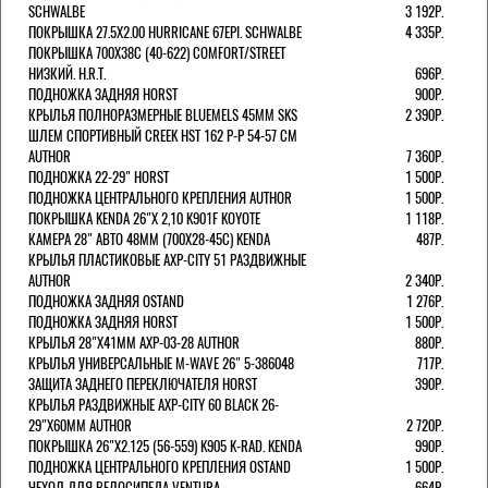
SCHWALBE
3 192Р.
ПОКРЫШКА 27.5X2.00 HURRICANE 67EPI. SCHWALBE
4 335Р.
ПОКРЫШКА 700X38С (40-622) COMFORT/STREET
НИЗКИЙ. H.R.T.
696Р.
ПОДНОЖКА ЗАДНЯЯ HORST
900Р.
КРЫЛЬЯ ПОЛНОРАЗМЕРНЫЕ BLUEMELS 45MM SKS
2 390Р.
ШЛЕМ СПОРТИВНЫЙ CREEK HST 162 Р-Р 54-57 СМ
AUTHOR
7 360Р.
ПОДНОЖКА 22-29" HORST
1 500Р.
ПОДНОЖКА ЦЕНТРАЛЬНОГО КРЕПЛЕНИЯ AUTHOR
1 500Р.
ПОКРЫШКА KENDA 26"Х 2,10 K901F KOYOTE
1 118Р.
КАМЕРА 28" АВТО 48ММ (700Х28-45С) KENDA
487Р.
КРЫЛЬЯ ПЛАСТИКОВЫЕ AXP-CITY 51 РАЗДВИЖНЫЕ
AUTHOR
2 340Р.
ПОДНОЖКА ЗАДНЯЯ OSTAND
1 276Р.
ПОДНОЖКА ЗАДНЯЯ HORST
1 500Р.
КРЫЛЬЯ 28"Х41ММ AXP-03-28 AUTHOR
880Р.
КРЫЛЬЯ УНИВЕРСАЛЬНЫЕ M-WAVE 26" 5-386048
717Р.
ЗАЩИТА ЗАДНЕГО ПЕРЕКЛЮЧАТЕЛЯ HORST
390Р.
КРЫЛЬЯ РАЗДВИЖНЫЕ AXP-CITY 60 BLACK 26-
29"Х60ММ AUTHOR
2 720Р.
ПОКРЫШКА 26"Х2.125 (56-559) K905 K-RAD. KENDA
990Р.
ПОДНОЖКА ЦЕНТРАЛЬНОГО КРЕПЛЕНИЯ OSTAND
1 500Р.
ЧЕХОЛ ДЛЯ ВЕЛОСИПЕДА VENTURA
664Р.