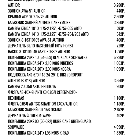
AUTHOR
3 280Р.
ЗВОНОК AWA-51 AUTHOR
440Р.
КРЫЛЬЯ AXP-07-27,5/29 AUTHOR
2 900Р.
БАГАЖНИК ЗАДНИЙ AUTHOR CARRYMORE
3 950Р.
КАМЕРА KENDA 18" Х 1.75-2.125", 47/57-355 АВТО
373Р.
КАМЕРА KENDA 14" Х 1.75-2.125", 47/57-254/263 АВТО
342Р.
ЗВОНОК 8-16310105 AWA-51 AUTHOR
400Р.
ДЕРЖАТЕЛЬ ВЕЛО НАСТЕННЫЙ H017 HORST
729Р.
НАСОС 8-18101046 AAP CROSS 2 AUTHOR
1 770Р.
ПОКРЫШКА 26X2.10 (54-559) BLACK JACK SCHWALBE
5 290Р.
ПОКРЫШКА KENDA 24"Х 2,10 K887 KINETICS
1 063Р.
ПОКРЫШКА KENDA 26"Х 2,00 K885 KOBRA
1 096Р.
ПОДНОЖКА AKS-670 R18 24-29" E-BIKE (DROPOUT
AUTHOR IS-R18). AUTHOR
3 550Р.
КАМЕРА 200Х50 АВТО НИППЕЛЬ
200Р.
ФЛЯГА AB-TCX-SHANTI X9 0.85Л СЕРЕБРИСТО-
НЕОНОВАЯ
1 180Р.
ФЛЯГА 0.85Л AB-TCX-SHANTI X9 TACX/AUTHOR
1 180Р.
БАГАЖНИК ЗАДНИЙ CD-15B OSTAND
2 672Р.
ДЕРЖАТЕЛЬ ФЛЯГИ M-WAVE
402Р.
ПОКРЫШКА 29X2.00 (50-622) HURRICANE GREENGUARD.
SCHWALBE
4 890Р.
ПОКРЫШКА KENDA 24"Х1,95 K905 K-RAD
1 330Р.