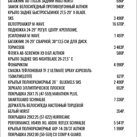
БАГАЖНИК 00-170336 ЗАДНИЙ H003 HORST
690Р.
ЗАМОК ВЕЛОСИПЕДНЫЙ ПРОТИВОУГОННЫЙ AUTHOR
940Р.
КРЫЛО ЗАДНЕЕ БЫСТРОСЪЕМНОЕ 27,5-29" X-BLADE.
SKS
3 490Р.
ВЕЛОТРЕНАЖЕР M-WAVE
16 670Р.
ПОДНОЖКА 24-29" РЕГУЛ. ЦЕНТР. КРЕПЛЕНИЕ,
УСИЛЕННАЯ M-WAVE
1 497Р.
БАГАЖНИК 24-29" СВАРНОЙ, 38*13,5 СМ ДЛЯ ДИСК.
ТОРМОЗОВ
3 483Р.
ФЛЯГА AB-SCREWON X9 0.6Л AUTHOR
580Р.
КРЫЛО ЗАДНЕЕ SKS NIGHTBLADE 26-27,5" С
ФОНАРИКОМ
4 990Р.
СМАЗКА ТЕФЛОНОВАЯ TF-2 ULTIMATE SPRAY АЭРОЗОЛЬ
150МЛWELDTITE
627Р.
КРЫЛЬЯ ПОЛНОРАЗМЕРНЫЕ 26'' BLUEMELS SKS
2 490Р.
ЗЕРКАЛО ЭЛЛИПТИЧЕСКОЕ ПЛОСКОЕ
652Р.
ПОКРЫШКА 26X1.75 (47-559) MARATHON PLUS,
SMARTGUARD SCHWALBE
7 336Р.
ДЕРЖАТЕЛЬ ВЕЛОCИПЕДА НАСТЕННЫЙ ТОРЦЕВОЙ
БЕЛЫЙ HORST
354Р.
ПОКРЫШКА 29X2.25 (57-622) HURRICANE
PERFORMANCE. HS499. RG. ADDIX. REFLEX SCHWALBE
5 541Р.
КРЫЛЬЯ ПОЛНОРАЗМЕРНЫЕ AXP-14-28/37 AUTHOR
1 990Р.
ПОКРЫШКА 26X2.00 (50-559) CX COMP K-GUARD.