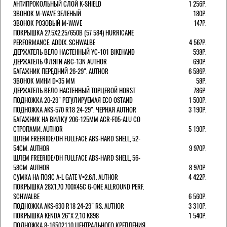
АНТИПРОКОЛЬНЫЙ СЛОЙ K-SHIELD
1 256Р.
ЗВОНОК M-WAVE ЗЕЛЕНЫЙ
180Р.
ЗВОНОК РОЗОВЫЙ M-WAVE
147Р.
ПОКРЫШКА 27.5X2.25/650B (57 584) HURRICANE
PERFORMANCE. ADDIX. SCHWALBE
4 567Р.
ДЕРЖАТЕЛЬ ВЕЛО НАСТЕННЫЙ YC-101 BIKEHAND
598Р.
ДЕРЖАТЕЛЬ ФЛЯГИ ABC-13N AUTHOR
690Р.
БАГАЖНИК ПЕРЕДНИЙ 26-29". AUTHOR
6 586Р.
ЗВОНОК МИНИ D=35 ММ
58Р.
ДЕРЖАТЕЛЬ ВЕЛО НАСТЕННЫЙ ТОРЦЕВОЙ HORST
786Р.
ПОДНОЖКА 20-29" РЕГУЛИРУЕМАЯ ECO OSTAND
1 500Р.
ПОДНОЖКА AKS-570 R18 24-29". ЧЕРНАЯ AUTHOR
3 190Р.
БАГАЖНИК НА ВИЛКУ 206-125ММ ACR-F05-ALU СО
СТРОПАМИ. AUTHOR
5 190Р.
ШЛЕМ FREERIDE/DH FULLFACE ABS-HARD SHELL, 52-
54СМ. AUTHOR
9 970Р.
ШЛЕМ FREERIDE/DH FULLFACE ABS-HARD SHELL, 56-
58СМ. AUTHOR
8 970Р.
СУМКА НА ПОЯС A-L GATE V=2.6Л. AUTHOR
4 422Р.
ПОКРЫШКА 28X1.70 700X45C G-ONE ALLROUND PERF.
SCHWALBE
6 560Р.
ПОДНОЖКА AKS-630 R18 24-29" RS. AUTHOR
3 310Р.
ПОКРЫШКА KENDA 26"Х 2,10 K898
1 540Р.
ПОДНОЖКА 8-16502110 ЦЕНТРАЛЬНОГО КРЕПЛЕНИЯ