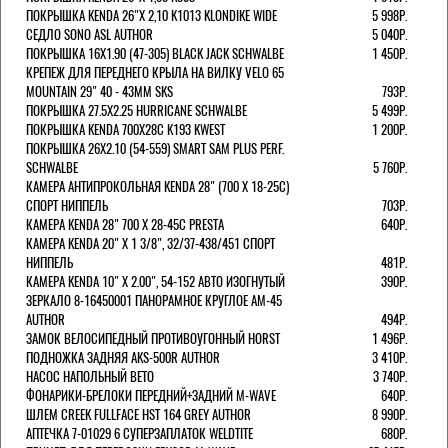
ПОКРЫШКА KENDA 26"Х 2,10 K1013 KLONDIKE WIDE
5 998Р.
СЕДЛО SONO ASL AUTHOR
5 040Р.
ПОКРЫШКА 16X1.90 (47-305) BLACK JACK SCHWALBE
1 450Р.
КРЕПЕЖ ДЛЯ ПЕРЕДНЕГО КРЫЛА НА ВИЛКУ VELO 65
MOUNTAIN 29" 40 - 43ММ SKS
793Р.
ПОКРЫШКА 27.5X2.25 HURRICANE SCHWALBE
5 499Р.
ПОКРЫШКА KENDA 700Х28С K193 KWEST
1 200Р.
ПОКРЫШКА 26X2.10 (54-559) SMART SAM PLUS PERF.
SCHWALBE
5 760Р.
КАМЕРА АНТИПРОКОЛЬНАЯ KENDA 28" (700 Х 18-25C)
СПОРТ НИППЕЛЬ
703Р.
КАМЕРА KENDA 28" 700 Х 28-45С PRESTA
640Р.
КАМЕРА KENDA 20" Х 1 3/8", 32/37-438/451 СПОРТ
НИППЕЛЬ
481Р.
КАМЕРА KENDA 10" Х 2.00", 54-152 АВТО ИЗОГНУТЫЙ
390Р.
ЗЕРКАЛО 8-16450001 ПАНОРАМНОЕ КРУГЛОЕ AM-45
AUTHOR
494Р.
ЗАМОК ВЕЛОСИПЕДНЫЙ ПРОТИВОУГОННЫЙ HORST
1 496Р.
ПОДНОЖКА ЗАДНЯЯ AKS-500R AUTHOR
3 410Р.
НАСОС НАПОЛЬНЫЙ BETO
3 740Р.
ФОНАРИКИ-БРЕЛОКИ ПЕРЕДНИЙ+ЗАДНИЙ M-WAVE
640Р.
ШЛЕМ CREEK FULLFACE HST 164 GREY AUTHOR
8 990Р.
АПТЕЧКА 7-01029 6 СУПЕРЗАПЛАТОК WELDTITE
680Р.