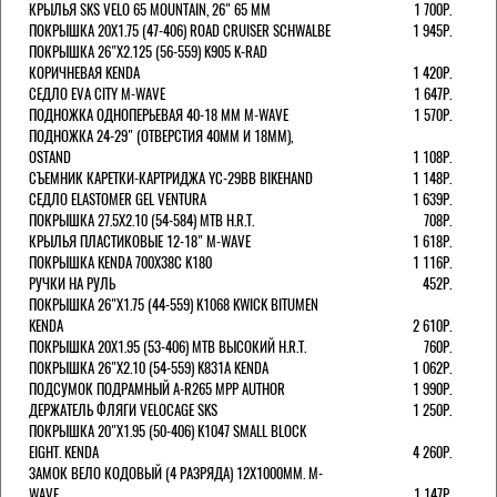
КРЫЛЬЯ SKS VELO 65 MOUNTAIN, 26" 65 ММ
1 700Р.
ПОКРЫШКА 20X1.75 (47-406) ROAD CRUISER SCHWALBE
1 945Р.
ПОКРЫШКА 26"Х2.125 (56-559) K905 K-RAD
КОРИЧНЕВАЯ KENDA
1 420Р.
СЕДЛО EVA CITY M-WAVE
1 647Р.
ПОДНОЖКА ОДНОПЕРЬЕВАЯ 40-18 ММ M-WAVE
1 570Р.
ПОДНОЖКА 24-29" (ОТВЕРСТИЯ 40ММ И 18ММ),
OSTAND
1 108Р.
СЪЕМНИК КАРЕТКИ-КАРТРИДЖА YC-29BB BIKEHAND
1 148Р.
СЕДЛО ELASTOMER GEL VENTURA
1 639Р.
ПОКРЫШКА 27.5X2.10 (54-584) MTB H.R.T.
708Р.
КРЫЛЬЯ ПЛАСТИКОВЫЕ 12-18" M-WAVE
1 618Р.
ПОКРЫШКА KENDA 700Х38С K180
1 116Р.
РУЧКИ НА РУЛЬ
452Р.
ПОКРЫШКА 26"Х1.75 (44-559) K1068 KWICK BITUMEN
KENDA
2 610Р.
ПОКРЫШКА 20X1.95 (53-406) MTB ВЫСОКИЙ H.R.T.
760Р.
ПОКРЫШКА 26"Х2.10 (54-559) K831A KENDA
1 062Р.
ПОДСУМОК ПОДРАМНЫЙ A-R265 MPP AUTHOR
1 990Р.
ДЕРЖАТЕЛЬ ФЛЯГИ VELOCAGE SKS
1 250Р.
ПОКРЫШКА 20"Х1.95 (50-406) K1047 SMALL BLOCK
EIGHT. KENDA
4 260Р.
ЗАМОК ВЕЛО КОДОВЫЙ (4 РАЗРЯДА) 12Х1000ММ. M-
WAVE
1 147Р.