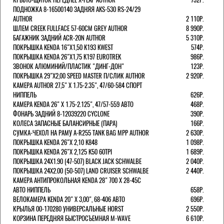
ПОДНОЖКА 8-16500140 ЗАДНЯЯ AKS-530 RS-24/29
AUTHOR
2 110Р.
ШЛЕМ CREEK FULLFACE 57-60СМ GREY AUTHOR
8 990Р.
БАГАЖНИК ЗАДНИЙ ACR-20N AUTHOR
5 310Р.
ПОКРЫШКА KENDA 16"Х1,50 K193 KWEST
574Р.
ПОКРЫШКА KENDA 26"Х1,75 K197 EUROTREK
986Р.
ЗВОНОК АЛЮМИНИЙ/ПЛАСТИК "ДИНГ-ДОН"
123Р.
ПОКРЫШКА 29"Х2,00 SPEED MASTER П/СЛИК AUTHOR
2 920Р.
КАМЕРА AUTHOR 27,5" Х 1.75-2.35", 47/60-584 СПОРТ
НИППЕЛЬ
626Р.
КАМЕРА KENDA 26" Х 1.75-2.125", 47/57-559 АВТО
468Р.
ФОНАРЬ ЗАДНИЙ 8-12039220 CYCLONE
390Р.
КОЛЕСА ЗАПАСНЫЕ БАЛАНСИРНЫЕ (ПАРА)
166Р.
CУМКА-ЧЕХОЛ НА РАМУ A-R255 TANK BAG MPP AUTHOR
2 630Р.
ПОКРЫШКА KENDA 26"Х 2,10 K848
1 098Р.
ПОКРЫШКА KENDA 26"Х 2,125 K50 60TPI
1 689Р.
ПОКРЫШКА 24X1.90 (47-507) BLACK JACK SCHWALBE
2 040Р.
ПОКРЫШКА 24X2.00 (50-507) LAND CRUISER SCHWALBE
2 440Р.
КАМЕРА АНТИПРОКОЛЬНАЯ KENDA 28" 700 Х 28-45C
АВТО НИППЕЛЬ
658Р.
ВЕЛОКАМЕРА KENDA 20" Х 3,00", 68-406 АВТО
696Р.
КРЫЛЬЯ 00-170280 УНИВЕРСАЛЬНЫЕ HORST
2 550Р.
КОРЗИНА ПЕРЕДНЯЯ БЫСТРОСЪЕМНАЯ M-WAVE
6 610Р.