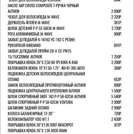
НАСОС AAP CROSS COMPOSITE Т-РУЧКА ЧЕРНЫЙ
AUTHOR
2 090Р.
ЧЕХОЛ ДЛЯ ВЕЛОСИПЕДА M-WAVE
2 320Р.
ДЕРЖАТЕЛЬ ФЛЯГИ M-WAVE
381Р.
ШЛЕМ ДЕТСКИЙ Р-Р 52-56СМ M-WAVE
2 730Р.
РОГА АЛЮМИНИЕВЫЕ M-WAVE
900Р.
ЗАХВАТ Д/ПЕДАЛЕЙ 6-14162 YC-162 С РЕЗИН.
РУКОЯТКОЙ BIKEHAND
691Р.
ЗАХВАТ Д/ПЕДАЛЕЙ ПРОФИ CR-V CC PW15
15/15X320ММ. AUTHOR
1 250Р.
ПОКРЫШКА KENDA 26"Х 2,50 60 TPI K905 K-RAD
3 200Р.
ВЕЛОКАМЕРА KENDA 16"Х1.50-1.75", 40/47-305 АВТО
368Р.
ПОДНОЖКА ДЕТСКИХ ВЕЛОСИПЕДОВ ЦЕНТРАЛЬНАЯ
OSTAND
652Р.
ЗАМОК ВЕЛОСИПЕДНЫЙ ПРОТИВОУГОННЫЙ AUTHOR
890Р.
ПОДНОЖКА ЦЕНТРАЛЬНОГО КРЕПЛЕНИЯ AUTHOR
1 500Р.
ШЛЕМ СПОРТИВНЫЙ SKIFF 143 Р-Р 58-62СМ AUTHOR
5 540Р.
ШЛЕМ СПОРТИВНЫЙ Р-Р 58-62СМ VENTURA
3 990Р.
БАГАЖНИК ЗАДНИЙ OSTAND
2 996Р.
КОЛЕСА БАЛАНСИРНЫЕ 12-20''
720Р.
ВЕЛОКОМПЬЮТЕР VDO M1.1
2 430Р.
ПОКРЫШКА KENDA 20"Х1,95 K907 KRACKPOT
872Р.
ПОКРЫШКА KENDA 26"Х 1,95 K935 KHAN