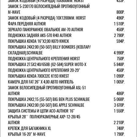
ЗАМОК КОДОВЫЙ (4 РАЗРЯДА) 10Х800ММ. HORST
433Р.
ЗАМОК 5-230170 ВЕЛОСИПЕДНЫЙ ПРОТИВОУГОННЫЙ
M-WAVE
800Р.
ЗАМОК КОДОВЫЙ (4 РАЗРЯДА) 10Х1200ММ. HORST
496Р.
ФАРА ПЕРЕДНЯЯ AUTHOR
1 510Р.
ЗЕРКАЛО ПАНОРАМНОЕ ОВАЛЬНОЕ AM-70 AUTHOR
450Р.
ПОДНОЖКА ЗАДНЯЯ AKS-570 R40 AUTHOR
2 790Р.
ПОКРЫШКА KENDA 16"Х2,00 K879 KWICK
594Р.
ПОКРЫШКА 24X2.00 (50-507) BILLY BONKERS (КЕВЛАР/
СКЛАДНАЯ).SCHWALBE
4 990Р.
ПОДНОЖКА ЦЕНТРАЛЬНОГО КРЕПЛЕНИЯ HORST
750Р.
ПОКРЫШКА 27.5X2.40/650B (62-584) SUPER MOTO-X
5 848Р.
ПОДНОЖКА ЦЕНТРАЛЬНОГО КРЕПЛЕНИЯ 20-29"
450Р.
ПОКРЫШКА KENDA 700Х32С K193 KWEST
1 090Р.
КАМЕРА ДЛЯ FAT 26" X 4,00 АВТО НИППЕЛЬ
1 005Р.
ЗАМОК ВЕЛОСИПЕДНЫЙ ПРОТИВОУГОННЫЙ ASL-51
AUTHOR
486Р.
ПОКРЫШКА 24X2,15 (55-507) BIG BEN PLUS SCHWALBE
5 068Р.
ПОКРЫШКА 24X2.00 (50-507) BIG APPLE SCHWALBE
3 670Р.
ЗАЩИТА СИСТЕМЫ И ЦЕПИ ACO-AUTHOR 16"
1 550Р.
КРЫЛЬЯ 28'' ПОЛНОРАЗМЕРНЫЕ AXP-12-28/45
AUTHOR
2 210Р.
КРЕПЕЖ ДЛЯ БАГАЖНИКА XL
748Р.
КРЫЛЬЯ 16-20" M-WAVE
1 790Р.