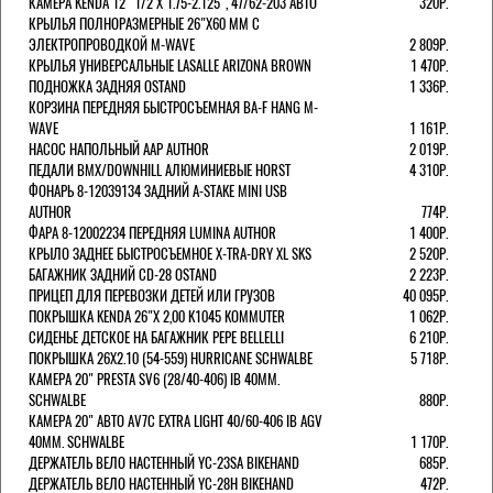
КАМЕРА KENDA 12" 1/2 Х 1.75-2.125", 47/62-203 АВТО
320Р.
КРЫЛЬЯ ПОЛНОРАЗМЕРНЫЕ 26"Х60 ММ С
ЭЛЕКТРОПРОВОДКОЙ M-WAVE
2 809Р.
КРЫЛЬЯ УНИВЕРСАЛЬНЫЕ LASALLE ARIZONA BROWN
1 470Р.
ПОДНОЖКА ЗАДНЯЯ OSTAND
1 336Р.
КОРЗИНА ПЕРЕДНЯЯ БЫСТРОСЪЕМНАЯ BA-F HANG M-
WAVE
1 161Р.
НАСОС НАПОЛЬНЫЙ AAP AUTHOR
2 019Р.
ПЕДАЛИ BMX/DOWNHILL АЛЮМИНИЕВЫЕ HORST
4 310Р.
ФОНАРЬ 8-12039134 ЗАДНИЙ A-STAKE MINI USB
AUTHOR
774Р.
ФАРА 8-12002234 ПЕРЕДНЯЯ LUMINA AUTHOR
1 400Р.
КРЫЛО ЗАДНЕЕ БЫСТРОСЪЕМНОЕ X-TRA-DRY XL SKS
2 520Р.
БАГАЖНИК ЗАДНИЙ CD-28 OSTAND
2 223Р.
ПРИЦЕП ДЛЯ ПЕРЕВОЗКИ ДЕТЕЙ ИЛИ ГРУЗОВ
40 095Р.
ПОКРЫШКА KENDA 26"Х 2,00 K1045 KOMMUTER
1 062Р.
СИДЕНЬЕ ДЕТСКОЕ НА БАГАЖНИК PEPE BELLELLI
6 210Р.
ПОКРЫШКА 26X2.10 (54-559) HURRICANE SCHWALBE
5 718Р.
КАМЕРА 20" PRESTA SV6 (28/40-406) IB 40MM.
SCHWALBE
880Р.
КАМЕРА 20" АВТО AV7C EXTRA LIGHT 40/60-406 IB AGV
40MM. SCHWALBE
1 170Р.
ДЕРЖАТЕЛЬ ВЕЛО НАСТЕННЫЙ YC-23SA BIKEHAND
685Р.
ДЕРЖАТЕЛЬ ВЕЛО НАСТЕННЫЙ YC-28H BIKEHAND
472Р.