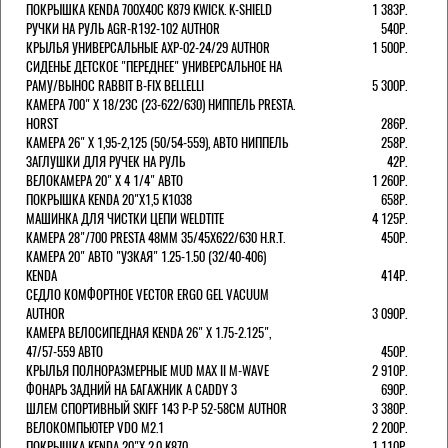
ПОКРЫШКА KENDA 700Х40С K879 KWICK. K-SHIELD
1 383Р.
РУЧКИ НА РУЛЬ AGR-R192-102 AUTHOR
540Р.
КРЫЛЬЯ УНИВЕРСАЛЬНЫЕ AXP-02-24/29 AUTHOR
1 500Р.
СИДЕНЬЕ ДЕТСКОЕ "ПЕРЕДНЕЕ" УНИВЕРСАЛЬНОЕ НА
РАМУ/ВЫНОС RABBIT B-FIX BELLELLI
5 300Р.
КАМЕРА 700" Х 18/23C (23-622/630) НИППЕЛЬ PRESTA.
HORST
286Р.
КАМЕРА 26" X 1,95-2,125 (50/54-559), АВТО НИППЕЛЬ
258Р.
ЗАГЛУШКИ ДЛЯ РУЧЕК НА РУЛЬ
42Р.
ВЕЛОКАМЕРА 20" Х 4 1/4" АВТО
1 260Р.
ПОКРЫШКА KENDA 20"Х1,5 K1038
658Р.
МАШИНКА ДЛЯ ЧИСТКИ ЦЕПИ WELDTITE
4 125Р.
КАМЕРА 28"/700 PRESTA 48ММ 35/45Х622/630 H.R.T.
450Р.
КАМЕРА 20" АВТО "УЗКАЯ" 1.25-1.50 (32/40-406)
KENDA
414Р.
СЕДЛО КОМФОРТНОЕ VECTOR ERGO GEL VACUUM
AUTHOR
3 090Р.
КАМЕРА ВЕЛОСИПЕДНАЯ KENDA 26" Х 1.75-2.125",
47/57-559 АВТО
450Р.
КРЫЛЬЯ ПОЛНОРАЗМЕРНЫЕ MUD MAX II M-WAVE
2 910Р.
ФОНАРЬ ЗАДНИЙ НА БАГАЖНИК A CADDY 3
690Р.
ШЛЕМ СПОРТИВНЫЙ SKIFF 143 Р-Р 52-58СМ AUTHOR
3 380Р.
ВЕЛОКОМПЬЮТЕР VDO M2.1
2 200Р.
ПОКРЫШКА KENDA 20"Х 2,0 K870
1 110Р.