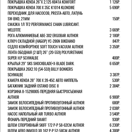
ПОКРЫШКА KENDA 26"Х 2,125 K841A KOMFORT
1 126Р.
ПОКРЫШКА KENDA 700 Х 35С К1014 KLONDIKE
5 690Р.
ПЕРЕХОДНИК ДЛЯ НАСОСОВ, PRESTA-АВТО, ЛАТУНЬ
SW-BND, 21ММ
150Р.
СМАЗКА 1Л TF2 PERFORMANCE CHAIN LUBRICANT.
WELDTITE
3 669Р.
РОГА АЛЮМИНИЕВЫЕ ABE-302 ERGOBAR AUTHOR
2 180Р.
КЛЮЧ СКЛАДНОЙ (НАБОР) YC-286N BIKEHAND
847Р.
СЕДЛО КОМФОРТНОЕ SOFT TOUCH VACUUM AUTHOR
3 350Р.
ЛЕНТА ОБОДНАЯ (2 ШТ) 26" (20-559) POLYURETHANE
SUPER H.P SCHWALBE
400Р.
КРЫЛЬЯ 29" SKS SHOCKBLADE+X-BLADE DARK.
6 650Р.
ПОКРЫШКА 26X2.10 (54-559) BILLY BONKERS
SCHWALBE
3 387Р.
КАМЕРА KENDA 28" 700 Х 28-45С АВТО НИППЕЛЬ
530Р.
БАГАЖНИК ЗАДНИЙ OSTAND DISC II
2 384Р.
КОРЗИНА 8-15290005 ПЕРЕДНЯЯ БЫСТРОСЪЕМНАЯ
AUTHOR
6 900Р.
ЗАМОК ВЕЛОСИПЕДНЫЙ ПРОТИВОУГОННЫЙ AUTHOR
680Р.
ЗАМОК ВЕЛОСИПЕДНЫЙ ПРОТИВОУГОННЫЙ AUTHOR
2 038Р.
НАСОС НАПОЛЬНЫЙ AIR TURBO AUTHOR
3 540Р.
ФОНАРЬ ПЕРЕДНИЙ SMART
930Р.
ШЛЕМ СПОРТИВНЫЙ SKIFF 172 Р-Р 58-62СМ AUTHOR
6 230Р.
ШЛЕМ AERO INMOLD X8 162 Р-Р 52-58СМ AUTHOR
4 300Р.