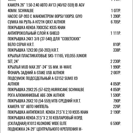
КАМЕРА 26" 1.50-2.40 АВТО AV13 (40/62-559) IB AGV
40MM. SCHWALBE
1 077Р.
НАСОС GP-993 С МАНОМЕТРОМ 80PSI/100PSI. GIYO
1 390Р.
СУМКА НА РУЛЬ A-H721N QRX7 AUTHOR
6 705Р.
ПОКРЫШКА KENDA 700Х35С K935 KHAN
АНТИПРОКОЛЬНЫЙ СЛОЙ K-SHIELD
1 111Р.
ПОКРЫШКА 24X1 3/8 (37-540) ДЛЯ "СОВЕТСКИХ"
ВЕЛО СЕРАЯ H.R.T.
810Р.
ПОКРЫШКА 12X2.00 (50-203) H.R.T.
338Р.
КРЫЛЬЯ ПЛАСТИКАТОВЫЕ SKS-11165, VELO55 JUNIOR
SET, 24"
2 230Р.
КРЫЛЬЯ MUD MAX 20"-24" 55 ММ. M-WAVE
1 990Р.
ФОНАРЬ ЗАДНИЙ A-STAKE USB AUTHOR
2 007Р.
ПОДСУМОК ПОДСЕДЕЛЬНЫЙ A-S3152 SUMO X9
AUTHOR
4 050Р.
ПОКРЫШКА 29X2.25 (57-622) HURRICANE SCHWALBE
4 050Р.
РОГА АЛЮМИНИЕВЫЕ ABE-30N AUTHOR
1 590Р.
ПОКРЫШКА 26X2.10 (54-559) MTB СРЕДНИЙ H.R.T.
790Р.
КАМЕРА 10" АВТО НИППЕЛЬ
226Р.
ПОКРЫШКА АНТИПОКОЛ. KENDA 27,5"Х 2,10 K935 KHAN
2 190Р.
ПОКРЫШКА KENDA 27,5"Х 2,10 КЕВЛАРОВЫЙ КОРД
(СКЛАДНАЯ) K1013 KLONDIKE WIDE ELITE
6 590Р.
ПОДНОЖКА 24-29" ЦЕНТРАЛЬНОГО КРЕПЛЕНИЯ M-