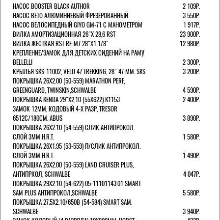
НАСОС BOOSTER BLACK AUTHOR
2 109Р.
НАСОС BETO АЛЮМИНИЕВЫЙ ФРЕЗЕРОВАННЫЙ
3 550Р.
НАСОС ВЕЛОСИПЕДНЫЙ GIYO GM-71 С МАНОМЕТРОМ
1 917Р.
ВИЛКА АМОРТИЗАЦИОННАЯ 26"Х 28,6 RST
23 900Р.
ВИЛКА ЖЕСТКАЯ RST RF-M7 28"Х1 1/8"
12 980Р.
КРЕПЛЕНИЕ/ЗАМОК ДЛЯ ДЕТСКИХ СИДЕНИЙ НА РАМУ
BELLELLI
2 300Р.
КРЫЛЬЯ SKS-11002, VELO 47 TREKKING, 28" 47 ММ. SKS
3 200Р.
ПОКРЫШКА 26X2.00 (50-559) MARATHON PERF,
GREENGUARD, TWINSKIN,SCHWALBE
4 590Р.
ПОКРЫШКА KENDA 29"Х2,10 (55X622) K1153
2 400Р.
ЗАМОК 12ММ, КОДОВЫЙ 4-Х РАЗР, TRESOR
6512C/180СМ. ABUS
3 890Р.
ПОКРЫШКА 26X2.10 (54-559) СЛИК АНТИПРОКОЛ.
СЛОЙ 3ММ H.R.T.
1 580Р.
ПОКРЫШКА 26X1.95 (53-559) П/СЛИК АНТИПРОКОЛ.
СЛОЙ 3ММ H.R.T.
1 490Р.
ПОКРЫШКА 26X2.00 (50-559) LAND CRUISER PLUS,
АНТИПРКОЛ, SCHWALBE
4 047Р.
ПОКРЫШКА 29X2.10 (54-622) 05-11101143.01 SMART
SAM PLUS АНТИПРОКОЛ,SCHWALBE
5 580Р.
ПОКРЫШКА 27.5X2.10/650B (54-584) SMART SAM.
SCHWALBE
3 940Р.