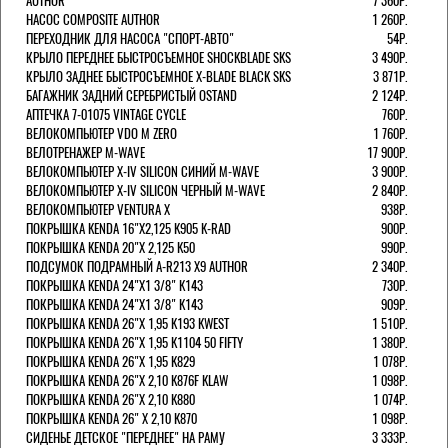
AUTHOR
7 360Р.
НАСОС COMPOSITE AUTHOR
1 260Р.
ПЕРЕХОДНИК ДЛЯ НАСОСА "СПОРТ-АВТО"
54Р.
КРЫЛО ПЕРЕДНЕЕ БЫСТРОСЪЕМНОЕ SHOCKBLADE SKS
3 490Р.
КРЫЛО ЗАДНЕЕ БЫСТРОСЪЕМНОЕ X-BLADE BLACK SKS
3 871Р.
БАГАЖНИК ЗАДНИЙ СЕРЕБРИСТЫЙ OSTAND
2 124Р.
АПТЕЧКА 7-01075 VINTAGE CYCLE
760Р.
ВЕЛОКОМПЬЮТЕР VDO M ZERO
1 760Р.
ВЕЛОТРЕНАЖЕР M-WAVE
17 900Р.
ВЕЛОКОМПЬЮТЕР X-IV SILICON СИНИЙ M-WAVE
3 900Р.
ВЕЛОКОМПЬЮТЕР X-IV SILICON ЧЕРНЫЙ M-WAVE
2 840Р.
ВЕЛОКОМПЬЮТЕР VENTURA Х
938Р.
ПОКРЫШКА KENDA 16"Х2,125 K905 K-RAD
900Р.
ПОКРЫШКА KENDA 20"Х 2,125 K50
990Р.
ПОДСУМОК ПОДРАМНЫЙ A-R213 X9 AUTHOR
2 340Р.
ПОКРЫШКА KENDA 24"Х1 3/8" K143
730Р.
ПОКРЫШКА KENDA 24"Х1 3/8" K143
909Р.
ПОКРЫШКА KENDA 26"Х 1,95 K193 KWEST
1 510Р.
ПОКРЫШКА KENDA 26"Х 1,95 K1104 50 FIFTY
1 380Р.
ПОКРЫШКА KENDA 26"Х 1,95 K829
1 078Р.
ПОКРЫШКА KENDA 26"Х 2,10 K876F KLAW
1 098Р.
ПОКРЫШКА KENDA 26"Х 2,10 K880
1 074Р.
ПОКРЫШКА KENDA 26" Х 2,10 K870
1 098Р.
СИДЕНЬЕ ДЕТСКОЕ "ПЕРЕДНЕЕ" НА РАМУ
3 333Р.