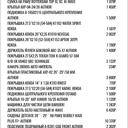
СУМКА НА РАМУ ROTTERDAM TOP XL SC. M-WAVE
1 879Р.
КРЫЛЬЯ AXP-04-24/26 AUTHOR
1 450Р.
ПОДНОЖКА 8-16503115 ЦЕНТРАЛЬНОГО КРЕПЛЕНИЯ
AUTHOR
1 500Р.
ПОКРЫШКА 27.5"Х2.10 (54-584) K1162 WATER SPIRIT.
KENDA
1 587Р.
ПОКРЫШКА KENDA 26"Х2,35 K1010 NEVEGAL
2 002Р.
ПОКРЫШКА 26"Х2.10 (52-559) K1153 APTOR 30TPI
KENDA
1 790Р.
ДЕРЖАТЕЛЬ ФЛЯГИ БОКОВОЙ ABC-35 X7 AUTHOR
1 490Р.
ПОКРЫШКА 27.5X2.25 TOUGH TOM K-GUARD 57-584
B/B-SK HS463 SBC SCHWALBE
3 132Р.
КАМЕРА 280Х65 АВТО НИППЕЛЬ
234Р.
КРЫЛЬЯ ПЛАСТИКОВЫЕ AXP-02 26"-29"/58 ММ.
AUTHOR
3 600Р.
ПОКРЫШКА KENDA 14" Х 1,50 K193 KWEST
770Р.
ПОКРЫШКА 27.5"Х2.20 (56-584) K1027 KADRE. KENDA
2 100Р.
ПОДНОЖКА ЦЕНТРАЛЬНОГО КРЕПЛЕНИЯ OSTAND
1 500Р.
КРЫЛЬЯ 16-20" AXP JUNIOR 16/20 AUTHOR
1 120Р.
МАШИНКА ДЛЯ ЧИСТКИ ЦЕПИ BARBIERI
1 243Р.
ДЕРЖАТЕЛЬ ВЕЛО НАСТЕННЫЙ M-WAVE
6 420Р.
СИДЕНЬЕ ДЕТСКОЕ 28''- 29'' НА РАМУ BUBBLY MAXI
PLUS FF+ AUTHOR
10 370Р.
ПОДСУМОК ПОДРАМНЫЙ A-R281 GSB FRONT AUTHOR
2 302Р.