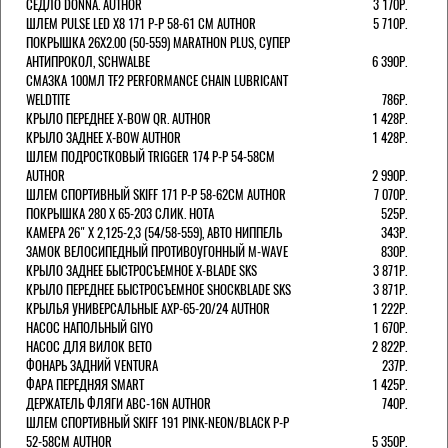
СЕДЛО DONNA. AUTHOR
3 170Р.
ШЛЕМ PULSE LED X8 171 Р-Р 58-61 СМ AUTHOR
5 710Р.
ПОКРЫШКА 26X2.00 (50-559) MARATHON PLUS, СУПЕР
АНТИПРОКОЛ, SCHWALBE
6 390Р.
СМАЗКА 100МЛ TF2 PERFORMANCE CHAIN LUBRICANT
WELDTITE
786Р.
КРЫЛО ПЕРЕДНЕЕ X-BOW QR. AUTHOR
1 428Р.
КРЫЛО ЗАДНЕЕ X-BOW AUTHOR
1 428Р.
ШЛЕМ ПОДРОСТКОВЫЙ TRIGGER 174 Р-Р 54-58СМ
AUTHOR
2 990Р.
ШЛЕМ СПОРТИВНЫЙ SKIFF 171 Р-Р 58-62СМ AUTHOR
7 070Р.
ПОКРЫШКА 280 X 65-203 СЛИК. HOTA
525Р.
КАМЕРА 26" X 2,125-2,3 (54/58-559), АВТО НИППЕЛЬ
343Р.
ЗАМОК ВЕЛОСИПЕДНЫЙ ПРОТИВОУГОННЫЙ M-WAVE
830Р.
КРЫЛО ЗАДНЕЕ БЫСТРОСЪЕМНОЕ X-BLADE SKS
3 871Р.
КРЫЛО ПЕРЕДНЕЕ БЫСТРОСЪЕМНОЕ SHOCKBLADE SKS
3 871Р.
КРЫЛЬЯ УНИВЕРСАЛЬНЫЕ AXP-65-20/24 AUTHOR
1 222Р.
НАСОС НАПОЛЬНЫЙ GIYO
1 670Р.
НАСОС ДЛЯ ВИЛОК ВЕТО
2 822Р.
ФОНАРЬ ЗАДНИЙ VENTURA
237Р.
ФАРА ПЕРЕДНЯЯ SMART
1 425Р.
ДЕРЖАТЕЛЬ ФЛЯГИ ABC-16N AUTHOR
740Р.
ШЛЕМ СПОРТИВНЫЙ SKIFF 191 PINK-NEON/BLACK Р-Р
52-58СМ AUTHOR
5 350Р.