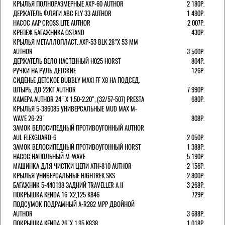
КРЫЛЬЯ ПОЛНОРАЗМЕРНЫЕ AXP-60 AUTHOR
2 180Р.
ДЕРЖАТЕЛЬ ФЛЯГИ АВС FLY 33 AUTHOR
1 490Р.
НАСОС AAP CROSS LITE AUTHOR
2 007Р.
КРЕПЕЖ БАГАЖНИКА OSTAND
430Р.
КРЫЛЬЯ МЕТАЛЛОПЛАСТ. AXP-53 BLK 28"Х 53 ММ
AUTHOR
3 500Р.
ДЕРЖАТЕЛЬ ВЕЛО НАСТЕННЫЙ H025 HORST
804Р.
РУЧКИ НА РУЛЬ ДЕТСКИЕ
126Р.
СИДЕНЬЕ ДЕТСКОЕ BUBBLY MAXI FF X8 НА ПОДСЕД.
ШТЫРЬ, ДО 22КГ AUTHOR
7 990Р.
КАМЕРА AUTHOR 24" Х 1.50-2.20", (32/57-507) PRESTA
680Р.
КРЫЛЬЯ 5-386085 УНИВЕРСАЛЬНЫЕ MUD MAX M-
WAVE 26-29"
808Р.
ЗАМОК ВЕЛОСИПЕДНЫЙ ПРОТИВОУГОННЫЙ AUTHOR
AUL FLEXGUARD-6
2 050Р.
ЗАМОК ВЕЛОСИПЕДНЫЙ ПРОТИВОУГОННЫЙ HORST
1 388Р.
НАСОС НАПОЛЬНЫЙ M-WAVE
5 190Р.
МАШИНКА ДЛЯ ЧИСТКИ ЦЕПИ ATH-810 AUTHOR
2 156Р.
КРЫЛЬЯ УНИВЕРСАЛЬНЫЕ HIGHTREK SKS
2 800Р.
БАГАЖНИК 5-440198 ЗАДНИЙ TRAVELLER A II
3 268Р.
ПОКРЫШКА KENDA 16"Х2,125 K846
729Р.
ПОДСУМОК ПОДРАМНЫЙ A-R282 MPP ДВОЙНОЙ
AUTHOR
3 688Р.
ПОКРЫШКА KENDA 26"Х 1,95 K838
1 018Р.