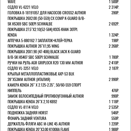
WAVE
1 500Р.
СЕДЛО VL-6221 VELO
2 314Р.
ГОЛОВКА 8-18191057 ДЛЯ НАСОСОВ CROSS2 AUTHOR
390Р.
ПОКРЫШКА 26X2.00 (50-559) CX COMP K-GUARD B/B-
SK HS369 SBC 50EPI SCHWALBE
2 692Р.
ПОКРЫШКА 27.5"Х2.10(52-584) K935 KHAN 30TPI.
KENDA
1 324Р.
АПТЕЧКА 5-880162 7 ЗАПЛАТОК+КЛЕЙ+ТЕРКА
198Р.
ПОКРЫШКА AUTHOR 26"Х1,95 WING
2 268Р.
ПОКРЫШКА 20X1.90 (47-406) BLACK JACK K-GUARD
B/B-SK HS407 SBC 50EPI SCHWALBE
1 780Р.
РУЧКИ НА РУЛЬ AGR GRIPLOCK R20 130 ММ AUTHOR
2 410Р.
СЕДЛО VL-3251 VELO
2 187Р.
КРЫЛЬЯ МЕТАЛЛОПЛАСТИКОВЫЕ AXP-53 BLK
28"Х53ММ AUTHOR (ИТАЛИЯ)
2 990Р.
КАМЕРА KENDA 26" Х 2.125-2.35", 50/60-559 СПОРТ
НИППЕЛЬ
476Р.
ЗАМОК ВЕЛОСИПЕДНЫЙ ПРОТИВОУГОННЫЙ AUTHOR
990Р.
ПОКРЫШКА KENDA 26"Х 2,10 K892
1 118Р.
СЕДЛО VL-8114 VELO
2 535Р.
ПОДНОЖКА ЗАДНЯЯ HORST
546Р.
ФОНАРЬ ЗАДНИЙ VENTURA
550Р.
ДЕРЖАТЕЛЬ ФЛЯГИ АВС M-LINE 45 AUTHOR
1 220Р.
ПОКРЫШКА KENDA 20"Х3,00 K1008A FLAME
1 988Р.