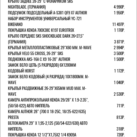
КРЫЛО ЗАДНЕЕ 28-29" С ФОНАРИКОМ SKS
NIGHTBLADE. (ГЕРМАНИЯ)
4 990Р.
ПОДСУМОК ПОДСЕДЕЛЬНЫЙ A-S381 QF9 X7 AUTHOR
1 950Р.
НАБОР ИНСТРУМЕНТОВ УНИВЕРСАЛЬНЫЙ YC-721
BIKEHAND
11 497Р.
ПОКРЫШКА KENDA 700Х38С K197 EUROTREK
1 170Р.
КРЫЛО ПЕРЕДНЕЕ SKS SHOCKBLADE DARK 26+27,5"
(ГЕРМАНИЯ)
3 871Р.
КРЫЛЬЯ МЕТАЛЛОПЛАСТИКОВЫЕ 29"Х60 ММ. M-WAVE
2 994Р.
КРЫЛЬЯ VELO 55 CROSS, 26-29" SKS
3 500Р.
ПОДНОЖКА AKS-16A C X9 16-20" AUTHOR
1 500Р.
ЗАМОК ВЕЛО ЦЕПЬ (5 РАЗРЯДОВ) 6Х1200ММ
КОДОВЫЙ HORST
1 172Р.
ЗАМОК ВЕЛО КОДОВЫЙ (4 РАЗРЯДА) 10Х1800ММ. M-
WAVE
1 040Р.
КРЫЛЬЯ РАЗДВИЖНЫЕ 26-29"Х65ММ MUD MAX. M-
WAVE
2 530Р.
КАМЕРА АНТИПРОКОЛЬНАЯ KENDA 29/28" Х 1.9-2.35",
(50/58-622) АВТО НИППЕЛЬ
711Р.
КАМЕРА AUTHOR 28" (700 Х 18-25С, 18/25-622/635)
PRESTA
813Р.
ВЕЛОКАМЕРА 29" X 1,95-2,125 (50/54-622/630) АВТО
НИППЕЛЬ
318Р.
ПОКРЫШКА KENDA 12 1/2"Х1,75X2 1/4 K909A
720Р.