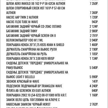
ШЛЕМ AERO INMOLD X8 162 Р-Р 58-62СМ AUTHOR
7 350Р.
ШЛЕМ СПОРТИВНЫЙ CREEK HST 161Р-Р 57-60 СМ
AUTHOR
7 360Р.
НАСОС AAP TWIN 2 AUTHOR
1 720Р.
НАСОС FLEXI TUBE M-WAVE
943Р.
БАГАЖНИК ЗАДНИЙ ЧЕРНЫЙ СD-20AC OSTAND
2 124Р.
БАГАЖНИК ЗАДНИЙ THINY
2 980Р.
БАГАЖНИК ЗАДНИЙ ЧЕРНЫЙ SCREW-ON II
2 791Р.
ВЕЛОКОМПЬЮТЕР VDO M1.1WL
3 940Р.
ПОКРЫШКА KENDA 20"Х1,75 K935 KHAN K-SHIELD
1 460Р.
ДЕРЖАТЕЛЬ СМАРТФОНА НА ВЫНОС РУЛЯ
2 190Р.
ДЕРЖАТЕЛЬ СМАРТФОНА НА РУЛЬ
1 105Р.
ПОКРЫШКА KENDA 26"Х 2,00 K878 KRISP
1 134Р.
СИДЕНЬЕ ДЕТСКОЕ "ПЕРЕДНЕЕ" УНИВЕРСАЛЬНОЕ НА
РАМУ/ВЫНОС
5 540Р.
СИДЕНЬЕ ДЕТСКОЕ "ПЕРЕДНЕЕ" УНИВЕРСАЛЬНОЕ НА
ВЫНОС LIGHT F BELLELLI
5 990Р.
ЗВОНОК КРАСНЫЙ M-WAVE
147Р.
ПОДСУМОК ПОДРАМНЫЙ BP TRIANGLEM-WAVE
4 240Р.
ФЛЯГА AB-SCREWON X9 0.8Л AUTHOR
640Р.
ПОКРЫШКА 29X2.10 (54-622) 00-011089 MTB H.R.T.
1 160Р.
ЗАМОК ВЕЛО ЦЕПЬ 10Х1200ММ НА КЛЮЧЕ С
НАВЕСНЫМ ЗАМКОМ ЧЕРНЫЙ HORST
2 762Р.