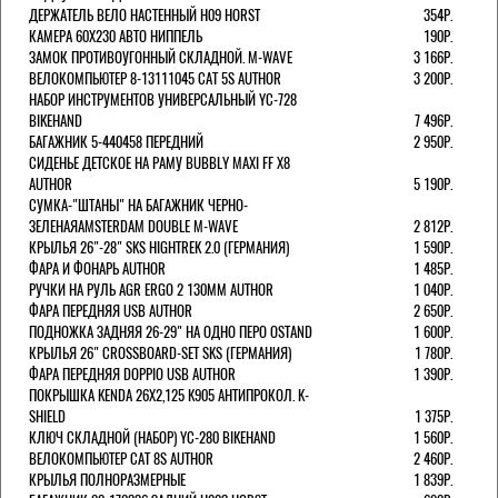
ДЕРЖАТЕЛЬ ВЕЛО НАСТЕННЫЙ H09 HORST
354Р.
КАМЕРА 60X230 АВТО НИППЕЛЬ
190Р.
ЗАМОК ПРОТИВОУГОННЫЙ СКЛАДНОЙ. M-WAVE
3 166Р.
ВЕЛОКОМПЬЮТЕР 8-13111045 CAT 5S AUTHOR
3 200Р.
НАБОР ИНСТРУМЕНТОВ УНИВЕРСАЛЬНЫЙ YC-728
BIKEHAND
7 496Р.
БАГАЖНИК 5-440458 ПЕРЕДНИЙ
2 950Р.
СИДЕНЬЕ ДЕТСКОЕ НА РАМУ BUBBLY MAXI FF X8
AUTHOR
5 190Р.
СУМКА-"ШТАНЫ" НА БАГАЖНИК ЧЕРНО-
ЗЕЛЕНАЯAMSTERDAM DOUBLE M-WAVE
2 812Р.
КРЫЛЬЯ 26"-28" SKS HIGHTREK 2.0 (ГЕРМАНИЯ)
1 590Р.
ФАРА И ФОНАРЬ AUTHOR
1 485Р.
РУЧКИ НА РУЛЬ AGR ERGO 2 130ММ AUTHOR
1 040Р.
ФАРА ПЕРЕДНЯЯ USB AUTHOR
2 650Р.
ПОДНОЖКА ЗАДНЯЯ 26-29" НА ОДНО ПЕРО OSTAND
1 600Р.
КРЫЛЬЯ 26" CROSSBOARD-SET SKS (ГЕРМАНИЯ)
1 780Р.
ФАРА ПЕРЕДНЯЯ DOPPIO USB AUTHOR
1 390Р.
ПОКРЫШКА KENDA 26Х2,125 K905 АНТИПРОКОЛ. K-
SHIELD
1 375Р.
КЛЮЧ СКЛАДНОЙ (НАБОР) YC-280 BIKEHAND
1 560Р.
ВЕЛОКОМПЬЮТЕР CAT 8S AUTHOR
2 460Р.
КРЫЛЬЯ ПОЛНОРАЗМЕРНЫЕ
1 839Р.