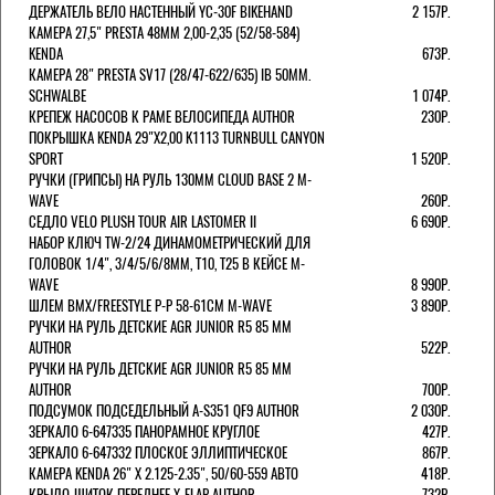
ДЕРЖАТЕЛЬ ВЕЛО НАСТЕННЫЙ YC-30F BIKEHAND
2 157Р.
КАМЕРА 27,5" PRESTA 48ММ 2,00-2,35 (52/58-584)
KENDA
673Р.
КАМЕРА 28" PRESTA SV17 (28/47-622/635) IB 50MM.
SCHWALBE
1 074Р.
КРЕПЕЖ НАСОСОВ К РАМЕ ВЕЛОСИПЕДА AUTHOR
230Р.
ПОКРЫШКА KENDA 29"Х2,00 K1113 TURNBULL CANYON
SPORT
1 520Р.
РУЧКИ (ГРИПСЫ) НА РУЛЬ 130ММ CLOUD BASE 2 M-
WAVE
260Р.
СЕДЛО VELO PLUSH TOUR AIR LASTOMER II
6 690Р.
НАБОР КЛЮЧ TW-2/24 ДИНАМОМЕТРИЧЕСКИЙ ДЛЯ
ГОЛОВОК 1/4", 3/4/5/6/8ММ, T10, T25 В КЕЙСЕ M-
WAVE
8 990Р.
ШЛЕМ ВМХ/FREESTYLE Р-Р 58-61СМ M-WAVE
3 890Р.
РУЧКИ НА РУЛЬ ДЕТСКИЕ AGR JUNIOR R5 85 ММ
AUTHOR
522Р.
РУЧКИ НА РУЛЬ ДЕТСКИЕ AGR JUNIOR R5 85 ММ
AUTHOR
700Р.
ПОДСУМОК ПОДСЕДЕЛЬНЫЙ A-S351 QF9 AUTHOR
2 030Р.
ЗЕРКАЛО 6-647335 ПАНОРАМНОЕ КРУГЛОЕ
427Р.
ЗЕРКАЛО 6-647332 ПЛОСКОЕ ЭЛЛИПТИЧЕСКОЕ
867Р.
КАМЕРА KENDA 26" Х 2.125-2.35", 50/60-559 АВТО
418Р.
КРЫЛО-ЩИТОК ПЕРЕДНЕЕ X-FLAP AUTHOR
732Р.