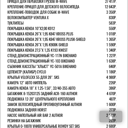
ПРИЦЕП ДЛЯ ПЕРЕВОЗКИ ГРУЗОВ M-WAVE
27 417Р.
КРЕПЛЕНИЕ-ПРИЦЕП ДЛЯ ДЕТСКОГО ВЕЛОСИПЕДА
12 643Р.
КРЕПЛЕНИЕ-ПОВОДОК ДЛЯ СОБАК M-WAVE
3 350Р.
ВЕЛОКОМПЬЮТЕР VENTURA Х
830Р.
ТУКЛИПСЫ
583Р.
ПОКРЫШКА KENDA 10"Х2,00 K912
550Р.
ПОКРЫШКА KENDA 26"Х 1,95 K847 KROSS PLUS
1 018Р.
ПОКРЫШКА KENDA 26"Х 1,95 K847 KROSS PLUSK-SHIELD
1 365Р.
ПОКРЫШКА KENDA 26"Х 1,95 K908K-SHIELD
1 590Р.
ПОКРЫШКА KENDA 27,5"Х 1,35 K193 KWEST
1 340Р.
СТЕНД ДЕМОНСТРАЦИОННЫЙ YC-117N BIKEHAND
1 227Р.
СТЕНД ДЕМОНСТРАЦИОННЫЙ YC-103 BIKEHAND
1 638Р.
СЪЕМНИК КАССЕТЫ "ХЛЫСТ" YC-501A BIKEHAND
640Р.
ЦЕПЕМЕТР (КАЛИБР) CYCLO
1 186Р.
КРЫЛЬЯ VELOFLEXX 55 ДЛЯ 28". SKS
4 980Р.
КАМЕРА 12" АВТО НИППЕЛЬ
226Р.
КАМЕРА KENDA 18" Х 1.25-1.50", 32/40-355 АВТО
386Р.
БАГАЖНИК 8-15203125 ЗАДНИЙ ACR-160 AUTHOR
4 670Р.
ПОДНОЖКА 12-20" ЦЕНТРАЛЬНОГО КРЕПЛЕНИЯ
487Р.
ЗАМОК ВЕЛОСИПЕДНЫЙ ПРОТИВОУГОННЫЙ AUTHOR
1 600Р.
ПОДНОЖКА ЗАДНЯЯ HORST
273Р.
НАСОС НАПОЛЬНЫЙ AIR BAR 2 AUTHOR
2 142Р.
РЕЗИНКИ НА БАГАЖНИК
222Р.
КРЫЛЬЯ 0-10078 УНИВЕРСАЛЬНЫЕ ROWDY SET SKS
2 680Р.