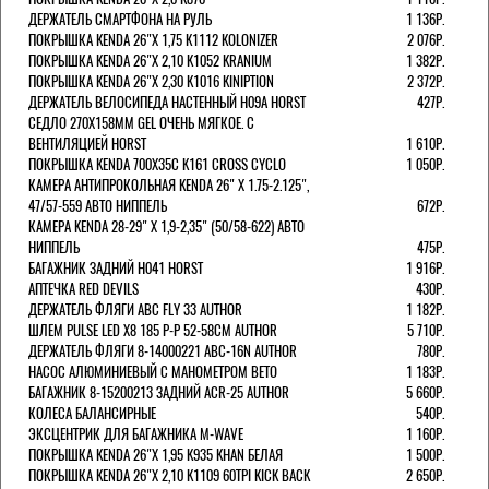
ДЕРЖАТЕЛЬ СМАРТФОНА НА РУЛЬ
1 136Р.
ПОКРЫШКА KENDA 26"Х 1,75 K1112 KOLONIZER
2 076Р.
ПОКРЫШКА KENDA 26"Х 2,10 K1052 KRANIUM
1 382Р.
ПОКРЫШКА KENDA 26"Х 2,30 K1016 KINIPTION
2 372Р.
ДЕРЖАТЕЛЬ ВЕЛОСИПЕДА НАСТЕННЫЙ H09A HORST
427Р.
СЕДЛО 270Х158ММ GEL ОЧЕНЬ МЯГКОЕ. С
ВЕНТИЛЯЦИЕЙ HORST
1 610Р.
ПОКРЫШКА KENDA 700Х35С K161 CROSS CYCLO
1 050Р.
КАМЕРА АНТИПРОКОЛЬНАЯ KENDA 26" Х 1.75-2.125",
47/57-559 АВТО НИППЕЛЬ
672Р.
КАМЕРА KENDA 28-29" Х 1,9-2,35" (50/58-622) АВТО
НИППЕЛЬ
475Р.
БАГАЖНИК ЗАДНИЙ H041 HORST
1 916Р.
АПТЕЧКА RED DEVILS
430Р.
ДЕРЖАТЕЛЬ ФЛЯГИ АВС FLY 33 AUTHOR
1 182Р.
ШЛЕМ PULSE LED X8 185 Р-Р 52-58СМ AUTHOR
5 710Р.
ДЕРЖАТЕЛЬ ФЛЯГИ 8-14000221 ABC-16N AUTHOR
780Р.
НАСОС АЛЮМИНИЕВЫЙ С МАНОМЕТРОМ BETO
1 183Р.
БАГАЖНИК 8-15200213 ЗАДНИЙ ACR-25 AUTHOR
5 660Р.
КОЛЕСА БАЛАНСИРНЫЕ
540Р.
ЭКСЦЕНТРИК ДЛЯ БАГАЖНИКА M-WAVE
1 160Р.
ПОКРЫШКА KENDA 26"Х 1,95 K935 KHAN БЕЛАЯ
1 500Р.
ПОКРЫШКА KENDA 26"Х 2,10 K1109 60TPI KICK BACK
2 650Р.